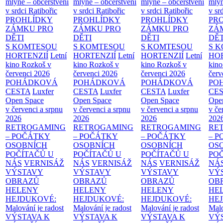
mlýně – občerstvení
mlýně – občerstvení
mlýně – občerstvení
mlýn
v srdci Ratibořic
v srdci Ratibořic
v srdci Ratibořic
v sr
PROHLÍDKY
PROHLÍDKY
PROHLÍDKY
PR
ZÁMKU PRO
ZÁMKU PRO
ZÁMKU PRO
ZÁ
DĚTI
DĚTI
DĚTI
DĚT
S KOMTESOU
S KOMTESOU
S KOMTESOU
S 
HORTENZIÍ
Letní
HORTENZIÍ
Letní
HORTENZIÍ
Letní
HOR
kino Rozkoš v
kino Rozkoš v
kino Rozkoš v
kino
červenci 2026
červenci 2026
červenci 2026
červ
POHÁDKOVÁ
POHÁDKOVÁ
POHÁDKOVÁ
PO
CESTA
Luxfer
CESTA
Luxfer
CESTA
Luxfer
CE
Open Space
Open Space
Open Space
Ope
v červenci a srpnu
v červenci a srpnu
v červenci a srpnu
v če
2026
2026
2026
202
RETROGAMING
RETROGAMING
RETROGAMING
RE
– POČÁTKY
– POČÁTKY
– POČÁTKY
– 
OSOBNÍCH
OSOBNÍCH
OSOBNÍCH
OS
POČÍTAČŮ U
POČÍTAČŮ U
POČÍTAČŮ U
PO
NÁS
VERNISÁŽ
NÁS
VERNISÁŽ
NÁS
VERNISÁŽ
NÁ
VÝSTAVY
VÝSTAVY
VÝSTAVY
VÝ
OBRAZŮ
OBRAZŮ
OBRAZŮ
OB
HELENY
HELENY
HELENY
HE
HEJDUKOVÉ:
HEJDUKOVÉ:
HEJDUKOVÉ:
HE
Malování je radost
Malování je radost
Malování je radost
Malo
VÝSTAVA K
VÝSTAVA K
VÝSTAVA K
VÝ