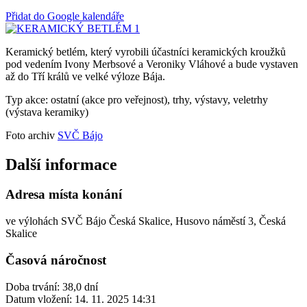
Přidat do Google kalendáře
Keramický betlém, který vyrobili účastníci keramických kroužků
pod vedením Ivony Merbsové a Veroniky Vláhové a bude vystaven
až do Tří králů ve velké výloze Bája.
Typ akce: ostatní (akce pro veřejnost), trhy, výstavy, veletrhy
(výstava keramiky)
Foto archiv
SVČ Bájo
Další informace
Adresa místa konání
ve výlohách SVČ Bájo Česká Skalice, Husovo náměstí 3, Česká
Skalice
Časová náročnost
Doba trvání: 38,0 dní
Datum vložení:
14. 11. 2025 14:31