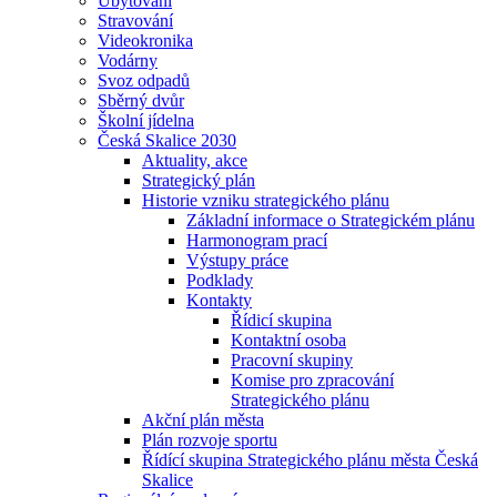
Ubytování
Stravování
Videokronika
Vodárny
Svoz odpadů
Sběrný dvůr
Školní jídelna
Česká Skalice 2030
Aktuality, akce
Strategický plán
Historie vzniku strategického plánu
Základní informace o Strategickém plánu
Harmonogram prací
Výstupy práce
Podklady
Kontakty
Řídicí skupina
Kontaktní osoba
Pracovní skupiny
Komise pro zpracování
Strategického plánu
Akční plán města
Plán rozvoje sportu
Řídící skupina Strategického plánu města Česká
Skalice