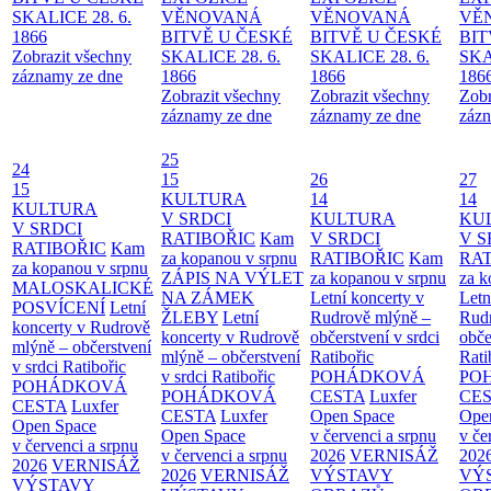
SKALICE 28. 6.
VĚNOVANÁ
VĚNOVANÁ
VĚ
1866
BITVĚ U ČESKÉ
BITVĚ U ČESKÉ
BIT
Zobrazit všechny
SKALICE 28. 6.
SKALICE 28. 6.
SKA
záznamy ze dne
1866
1866
186
Zobrazit všechny
Zobrazit všechny
Zobr
záznamy ze dne
záznamy ze dne
zázn
25
24
15
26
27
15
KULTURA
14
14
KULTURA
V SRDCI
KULTURA
KU
V SRDCI
RATIBOŘIC
Kam
V SRDCI
V S
RATIBOŘIC
Kam
za kopanou v srpnu
RATIBOŘIC
Kam
RAT
za kopanou v srpnu
ZÁPIS NA VÝLET
za kopanou v srpnu
za k
MALOSKALICKÉ
NA ZÁMEK
Letní koncerty v
Letn
POSVÍCENÍ
Letní
ŽLEBY
Letní
Rudrově mlýně –
Rud
koncerty v Rudrově
koncerty v Rudrově
občerstvení v srdci
obče
mlýně – občerstvení
mlýně – občerstvení
Ratibořic
Rati
v srdci Ratibořic
v srdci Ratibořic
POHÁDKOVÁ
PO
POHÁDKOVÁ
POHÁDKOVÁ
CESTA
Luxfer
CE
CESTA
Luxfer
CESTA
Luxfer
Open Space
Ope
Open Space
Open Space
v červenci a srpnu
v če
v červenci a srpnu
v červenci a srpnu
2026
VERNISÁŽ
202
2026
VERNISÁŽ
2026
VERNISÁŽ
VÝSTAVY
VÝ
VÝSTAVY