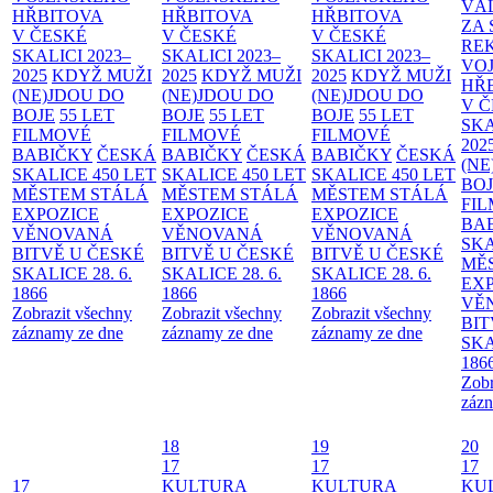
VÁ
HŘBITOVA
HŘBITOVA
HŘBITOVA
ZA
V ČESKÉ
V ČESKÉ
V ČESKÉ
RE
SKALICI 2023–
SKALICI 2023–
SKALICI 2023–
VO
2025
KDYŽ MUŽI
2025
KDYŽ MUŽI
2025
KDYŽ MUŽI
HŘ
(NE)JDOU DO
(NE)JDOU DO
(NE)JDOU DO
V 
BOJE
55 LET
BOJE
55 LET
BOJE
55 LET
SKA
FILMOVÉ
FILMOVÉ
FILMOVÉ
202
BABIČKY
ČESKÁ
BABIČKY
ČESKÁ
BABIČKY
ČESKÁ
(NE
SKALICE 450 LET
SKALICE 450 LET
SKALICE 450 LET
BO
MĚSTEM
STÁLÁ
MĚSTEM
STÁLÁ
MĚSTEM
STÁLÁ
FI
EXPOZICE
EXPOZICE
EXPOZICE
BA
VĚNOVANÁ
VĚNOVANÁ
VĚNOVANÁ
SKA
BITVĚ U ČESKÉ
BITVĚ U ČESKÉ
BITVĚ U ČESKÉ
MĚ
SKALICE 28. 6.
SKALICE 28. 6.
SKALICE 28. 6.
EX
1866
1866
1866
VĚ
Zobrazit všechny
Zobrazit všechny
Zobrazit všechny
BIT
záznamy ze dne
záznamy ze dne
záznamy ze dne
SKA
186
Zobr
zázn
18
19
20
17
17
17
17
KULTURA
KULTURA
KU