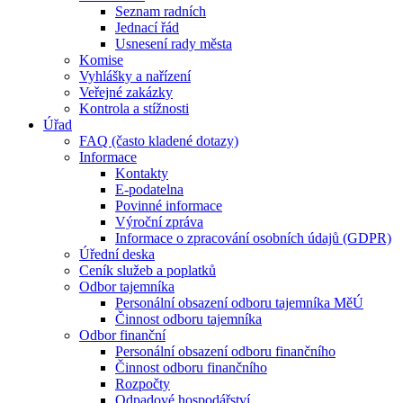
Seznam radních
Jednací řád
Usnesení rady města
Komise
Vyhlášky a nařízení
Veřejné zakázky
Kontrola a stížnosti
Úřad
FAQ (často kladené dotazy)
Informace
Kontakty
E-podatelna
Povinné informace
Výroční zpráva
Informace o zpracování osobních údajů (GDPR)
Úřední deska
Ceník služeb a poplatků
Odbor tajemníka
Personální obsazení odboru tajemníka MěÚ
Činnost odboru tajemníka
Odbor finanční
Personální obsazení odboru finančního
Činnost odboru finančního
Rozpočty
Odpadové hospodářství