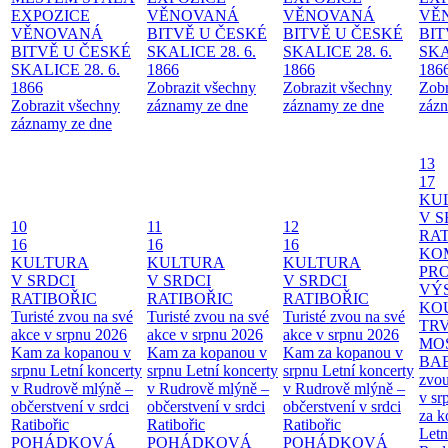
EXPOZICE
VĚNOVANÁ
VĚNOVANÁ
VĚ
VĚNOVANÁ
BITVĚ U ČESKÉ
BITVĚ U ČESKÉ
BIT
BITVĚ U ČESKÉ
SKALICE 28. 6.
SKALICE 28. 6.
SKA
SKALICE 28. 6.
1866
1866
186
1866
Zobrazit všechny
Zobrazit všechny
Zobr
Zobrazit všechny
záznamy ze dne
záznamy ze dne
zázn
záznamy ze dne
13
17
KU
V S
10
11
12
RAT
16
16
16
KO
KULTURA
KULTURA
KULTURA
PR
V SRDCI
V SRDCI
V SRDCI
VÝ
RATIBOŘIC
RATIBOŘIC
RATIBOŘIC
KO
Turisté zvou na své
Turisté zvou na své
Turisté zvou na své
TR
akce v srpnu 2026
akce v srpnu 2026
akce v srpnu 2026
MO
Kam za kopanou v
Kam za kopanou v
Kam za kopanou v
BA
srpnu
Letní koncerty
srpnu
Letní koncerty
srpnu
Letní koncerty
zvou
v Rudrově mlýně –
v Rudrově mlýně –
v Rudrově mlýně –
v sr
občerstvení v srdci
občerstvení v srdci
občerstvení v srdci
za k
Ratibořic
Ratibořic
Ratibořic
Letn
POHÁDKOVÁ
POHÁDKOVÁ
POHÁDKOVÁ