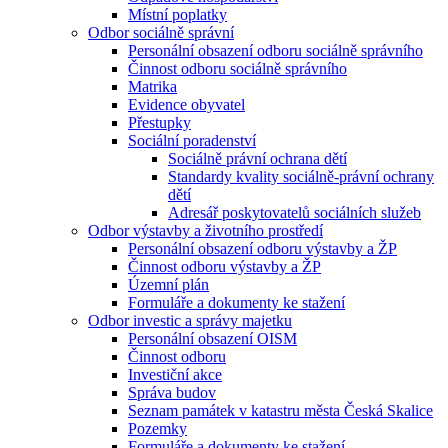
Místní poplatky
Odbor sociálně správní
Personální obsazení odboru sociálně správního
Činnost odboru sociálně správního
Matrika
Evidence obyvatel
Přestupky
Sociální poradenství
Sociálně právní ochrana dětí
Standardy kvality sociálně-právní ochrany
dětí
Adresář poskytovatelů sociálních služeb
Odbor výstavby a životního prostředí
Personální obsazení odboru výstavby a ŽP
Činnost odboru výstavby a ŽP
Územní plán
Formuláře a dokumenty ke stažení
Odbor investic a správy majetku
Personální obsazení OISM
Činnost odboru
Investiční akce
Správa budov
Seznam památek v katastru města Česká Skalice
Pozemky
Formuláře a dokumenty ke stažení