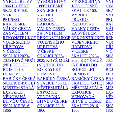
VÝROČÍ BITVY
VÝROČÍ BITVY
VÝROČÍ BITVY
VÝ
1866 U ČESKÉ
1866 U ČESKÉ
1866 U ČESKÉ
186
SKALICE
160.
SKALICE
160.
SKALICE
160.
SK
VÝROČÍ
VÝROČÍ
VÝROČÍ
VÝ
PRUSKO-
PRUSKO-
PRUSKO-
PR
RAKOUSKÉ
RAKOUSKÉ
RAKOUSKÉ
RA
VÁLKY
CESTA
VÁLKY
CESTA
VÁLKY
CESTA
VÁ
ZA SVĚTLEM
ZA SVĚTLEM
ZA SVĚTLEM
ZA
REKONSTRUKCE
REKONSTRUKCE
REKONSTRUKCE
RE
VOJENSKÉHO
VOJENSKÉHO
VOJENSKÉHO
VO
HŘBITOVA
HŘBITOVA
HŘBITOVA
HŘ
V ČESKÉ
V ČESKÉ
V ČESKÉ
V 
SKALICI 2023–
SKALICI 2023–
SKALICI 2023–
SKA
2025
KDYŽ MUŽI
2025
KDYŽ MUŽI
2025
KDYŽ MUŽI
202
(NE)JDOU DO
(NE)JDOU DO
(NE)JDOU DO
(NE
BOJE
55 LET
BOJE
55 LET
BOJE
55 LET
BO
FILMOVÉ
FILMOVÉ
FILMOVÉ
FI
BABIČKY
ČESKÁ
BABIČKY
ČESKÁ
BABIČKY
ČESKÁ
BA
SKALICE 450 LET
SKALICE 450 LET
SKALICE 450 LET
SKA
MĚSTEM
STÁLÁ
MĚSTEM
STÁLÁ
MĚSTEM
STÁLÁ
MĚ
EXPOZICE
EXPOZICE
EXPOZICE
EX
VĚNOVANÁ
VĚNOVANÁ
VĚNOVANÁ
VĚ
BITVĚ U ČESKÉ
BITVĚ U ČESKÉ
BITVĚ U ČESKÉ
BIT
SKALICE 28. 6.
SKALICE 28. 6.
SKALICE 28. 6.
SKA
1866
1866
1866
186