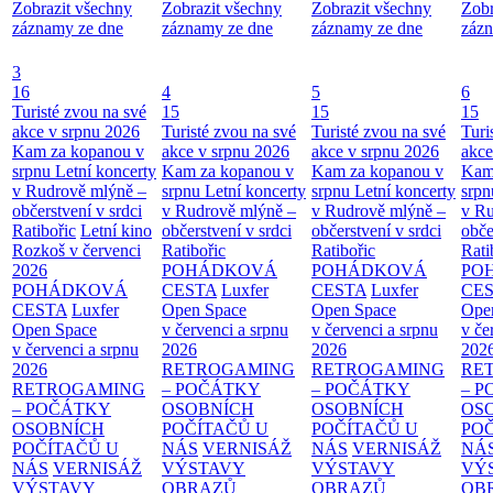
Zobrazit všechny
Zobrazit všechny
Zobrazit všechny
Zobr
záznamy ze dne
záznamy ze dne
záznamy ze dne
zázn
3
16
4
5
6
Turisté zvou na své
15
15
15
akce v srpnu 2026
Turisté zvou na své
Turisté zvou na své
Turi
Kam za kopanou v
akce v srpnu 2026
akce v srpnu 2026
akce
srpnu
Letní koncerty
Kam za kopanou v
Kam za kopanou v
Kam
v Rudrově mlýně –
srpnu
Letní koncerty
srpnu
Letní koncerty
srp
občerstvení v srdci
v Rudrově mlýně –
v Rudrově mlýně –
v Ru
Ratibořic
Letní kino
občerstvení v srdci
občerstvení v srdci
obče
Rozkoš v červenci
Ratibořic
Ratibořic
Rati
2026
POHÁDKOVÁ
POHÁDKOVÁ
PO
POHÁDKOVÁ
CESTA
Luxfer
CESTA
Luxfer
CE
CESTA
Luxfer
Open Space
Open Space
Ope
Open Space
v červenci a srpnu
v červenci a srpnu
v če
v červenci a srpnu
2026
2026
202
2026
RETROGAMING
RETROGAMING
RE
RETROGAMING
– POČÁTKY
– POČÁTKY
– 
– POČÁTKY
OSOBNÍCH
OSOBNÍCH
OS
OSOBNÍCH
POČÍTAČŮ U
POČÍTAČŮ U
PO
POČÍTAČŮ U
NÁS
VERNISÁŽ
NÁS
VERNISÁŽ
NÁ
NÁS
VERNISÁŽ
VÝSTAVY
VÝSTAVY
VÝ
VÝSTAVY
OBRAZŮ
OBRAZŮ
OB