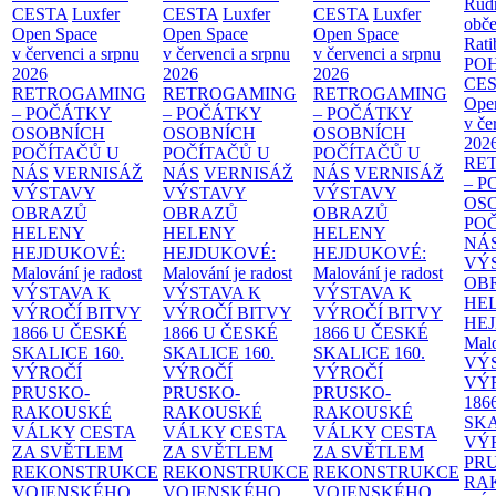
Rud
CESTA
Luxfer
CESTA
Luxfer
CESTA
Luxfer
obče
Open Space
Open Space
Open Space
Rati
v červenci a srpnu
v červenci a srpnu
v červenci a srpnu
PO
2026
2026
2026
CE
RETROGAMING
RETROGAMING
RETROGAMING
Ope
– POČÁTKY
– POČÁTKY
– POČÁTKY
v če
OSOBNÍCH
OSOBNÍCH
OSOBNÍCH
202
POČÍTAČŮ U
POČÍTAČŮ U
POČÍTAČŮ U
RE
NÁS
VERNISÁŽ
NÁS
VERNISÁŽ
NÁS
VERNISÁŽ
– 
VÝSTAVY
VÝSTAVY
VÝSTAVY
OS
OBRAZŮ
OBRAZŮ
OBRAZŮ
PO
HELENY
HELENY
HELENY
NÁ
HEJDUKOVÉ:
HEJDUKOVÉ:
HEJDUKOVÉ:
VÝ
Malování je radost
Malování je radost
Malování je radost
OB
VÝSTAVA K
VÝSTAVA K
VÝSTAVA K
HE
VÝROČÍ BITVY
VÝROČÍ BITVY
VÝROČÍ BITVY
HE
1866 U ČESKÉ
1866 U ČESKÉ
1866 U ČESKÉ
Malo
SKALICE
160.
SKALICE
160.
SKALICE
160.
VÝ
VÝROČÍ
VÝROČÍ
VÝROČÍ
VÝ
PRUSKO-
PRUSKO-
PRUSKO-
186
RAKOUSKÉ
RAKOUSKÉ
RAKOUSKÉ
SK
VÁLKY
CESTA
VÁLKY
CESTA
VÁLKY
CESTA
VÝ
ZA SVĚTLEM
ZA SVĚTLEM
ZA SVĚTLEM
PR
REKONSTRUKCE
REKONSTRUKCE
REKONSTRUKCE
RA
VOJENSKÉHO
VOJENSKÉHO
VOJENSKÉHO