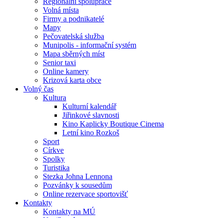
Regionální spolupráce
Volná místa
Firmy a podnikatelé
Mapy
Pečovatelská služba
Munipolis - informační systém
Mapa sběrných míst
Senior taxi
Online kamery
Krizová karta obce
Volný čas
Kultura
Kulturní kalendář
Jiřinkové slavnosti
Kino Kaplicky Boutique Cinema
Letní kino Rozkoš
Sport
Církve
Spolky
Turistika
Stezka Johna Lennona
Pozvánky k sousedům
Online rezervace sportovišť
Kontakty
Kontakty na MÚ