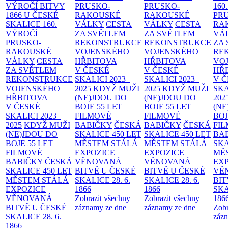
VÝROČÍ BITVY
PRUSKO-
PRUSKO-
160
1866 U ČESKÉ
RAKOUSKÉ
RAKOUSKÉ
PR
SKALICE
160.
VÁLKY
CESTA
VÁLKY
CESTA
RA
VÝROČÍ
ZA SVĚTLEM
ZA SVĚTLEM
VÁ
PRUSKO-
REKONSTRUKCE
REKONSTRUKCE
ZA
RAKOUSKÉ
VOJENSKÉHO
VOJENSKÉHO
RE
VÁLKY
CESTA
HŘBITOVA
HŘBITOVA
VO
ZA SVĚTLEM
V ČESKÉ
V ČESKÉ
HŘ
REKONSTRUKCE
SKALICI 2023–
SKALICI 2023–
V 
VOJENSKÉHO
2025
KDYŽ MUŽI
2025
KDYŽ MUŽI
SKA
HŘBITOVA
(NE)JDOU DO
(NE)JDOU DO
202
V ČESKÉ
BOJE
55 LET
BOJE
55 LET
(NE
SKALICI 2023–
FILMOVÉ
FILMOVÉ
BO
2025
KDYŽ MUŽI
BABIČKY
ČESKÁ
BABIČKY
ČESKÁ
FI
(NE)JDOU DO
SKALICE 450 LET
SKALICE 450 LET
BA
BOJE
55 LET
MĚSTEM
STÁLÁ
MĚSTEM
STÁLÁ
SKA
FILMOVÉ
EXPOZICE
EXPOZICE
MĚ
BABIČKY
ČESKÁ
VĚNOVANÁ
VĚNOVANÁ
EX
SKALICE 450 LET
BITVĚ U ČESKÉ
BITVĚ U ČESKÉ
VĚ
MĚSTEM
STÁLÁ
SKALICE 28. 6.
SKALICE 28. 6.
BIT
EXPOZICE
1866
1866
SKA
VĚNOVANÁ
Zobrazit všechny
Zobrazit všechny
186
BITVĚ U ČESKÉ
záznamy ze dne
záznamy ze dne
Zobr
SKALICE 28. 6.
zázn
1866