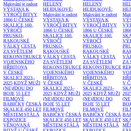
Malování je radost
HELENY
HELENY
HE
VÝSTAVA K
HEJDUKOVÉ:
HEJDUKOVÉ:
HE
VÝROČÍ BITVY
Malování je radost
Malování je radost
Malo
1866 U ČESKÉ
VÝSTAVA K
VÝSTAVA K
VÝ
SKALICE
160.
VÝROČÍ BITVY
VÝROČÍ BITVY
VÝ
VÝROČÍ
1866 U ČESKÉ
1866 U ČESKÉ
186
PRUSKO-
SKALICE
160.
SKALICE
160.
SK
RAKOUSKÉ
VÝROČÍ
VÝROČÍ
VÝ
VÁLKY
CESTA
PRUSKO-
PRUSKO-
PR
ZA SVĚTLEM
RAKOUSKÉ
RAKOUSKÉ
RA
REKONSTRUKCE
VÁLKY
CESTA
VÁLKY
CESTA
VÁ
VOJENSKÉHO
ZA SVĚTLEM
ZA SVĚTLEM
ZA
HŘBITOVA
REKONSTRUKCE
REKONSTRUKCE
RE
V ČESKÉ
VOJENSKÉHO
VOJENSKÉHO
VO
SKALICI 2023–
HŘBITOVA
HŘBITOVA
HŘ
2025
KDYŽ MUŽI
V ČESKÉ
V ČESKÉ
V 
(NE)JDOU DO
SKALICI 2023–
SKALICI 2023–
SKA
BOJE
55 LET
2025
KDYŽ MUŽI
2025
KDYŽ MUŽI
202
FILMOVÉ
(NE)JDOU DO
(NE)JDOU DO
(NE
BABIČKY
ČESKÁ
BOJE
55 LET
BOJE
55 LET
BO
SKALICE 450 LET
FILMOVÉ
FILMOVÉ
FI
MĚSTEM
STÁLÁ
BABIČKY
ČESKÁ
BABIČKY
ČESKÁ
BA
EXPOZICE
SKALICE 450 LET
SKALICE 450 LET
SKA
VĚNOVANÁ
MĚSTEM
STÁLÁ
MĚSTEM
STÁLÁ
MĚ
BITVĚ U ČESKÉ
EXPOZICE
EXPOZICE
EX