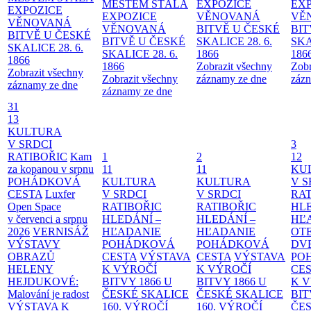
MĚSTEM
STÁLÁ
EXPOZICE
EX
EXPOZICE
EXPOZICE
VĚNOVANÁ
VĚ
VĚNOVANÁ
VĚNOVANÁ
BITVĚ U ČESKÉ
BIT
BITVĚ U ČESKÉ
BITVĚ U ČESKÉ
SKALICE 28. 6.
SKA
SKALICE 28. 6.
SKALICE 28. 6.
1866
186
1866
1866
Zobrazit všechny
Zobr
Zobrazit všechny
Zobrazit všechny
záznamy ze dne
zázn
záznamy ze dne
záznamy ze dne
31
13
KULTURA
V SRDCI
3
RATIBOŘIC
Kam
1
2
12
za kopanou v srpnu
11
11
KU
POHÁDKOVÁ
KULTURA
KULTURA
V S
CESTA
Luxfer
V SRDCI
V SRDCI
RAT
Open Space
RATIBOŘIC
RATIBOŘIC
HLE
v červenci a srpnu
HLEDÁNÍ –
HLEDÁNÍ –
HĽ
2026
VERNISÁŽ
HĽADANIE
HĽADANIE
OT
VÝSTAVY
POHÁDKOVÁ
POHÁDKOVÁ
DV
OBRAZŮ
CESTA
VÝSTAVA
CESTA
VÝSTAVA
PO
HELENY
K VÝROČÍ
K VÝROČÍ
CE
HEJDUKOVÉ:
BITVY 1866 U
BITVY 1866 U
K 
Malování je radost
ČESKÉ SKALICE
ČESKÉ SKALICE
BIT
VÝSTAVA K
160. VÝROČÍ
160. VÝROČÍ
ČES