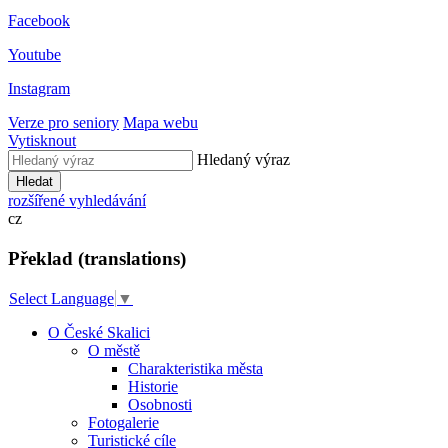
Facebook
Youtube
Instagram
Verze pro seniory
Mapa webu
Vytisknout
Hledaný výraz
Hledat
rozšířené vyhledávání
cz
Překlad (translations)
Select Language
▼
O České Skalici
O městě
Charakteristika města
Historie
Osobnosti
Fotogalerie
Turistické cíle