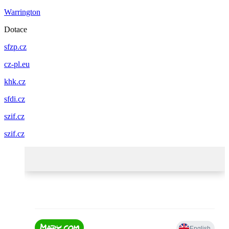
Warrington
Dotace
sfzp.cz
cz-pl.eu
khk.cz
sfdi.cz
szif.cz
szif.cz