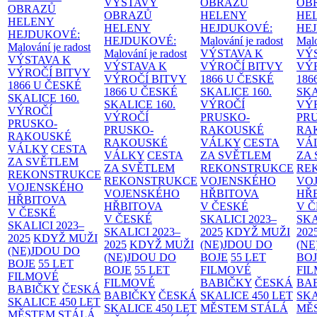
VÝSTAVY
OBRAZŮ
OB
OBRAZŮ
OBRAZŮ
HELENY
HE
HELENY
HELENY
HEJDUKOVÉ:
HE
HEJDUKOVÉ:
HEJDUKOVÉ:
Malování je radost
Malo
Malování je radost
Malování je radost
VÝSTAVA K
VÝ
VÝSTAVA K
VÝSTAVA K
VÝROČÍ BITVY
VÝ
VÝROČÍ BITVY
VÝROČÍ BITVY
1866 U ČESKÉ
186
1866 U ČESKÉ
1866 U ČESKÉ
SKALICE
160.
SK
SKALICE
160.
SKALICE
160.
VÝROČÍ
VÝ
VÝROČÍ
VÝROČÍ
PRUSKO-
PR
PRUSKO-
PRUSKO-
RAKOUSKÉ
RA
RAKOUSKÉ
RAKOUSKÉ
VÁLKY
CESTA
VÁ
VÁLKY
CESTA
VÁLKY
CESTA
ZA SVĚTLEM
ZA
ZA SVĚTLEM
ZA SVĚTLEM
REKONSTRUKCE
RE
REKONSTRUKCE
REKONSTRUKCE
VOJENSKÉHO
VO
VOJENSKÉHO
VOJENSKÉHO
HŘBITOVA
HŘ
HŘBITOVA
HŘBITOVA
V ČESKÉ
V 
V ČESKÉ
V ČESKÉ
SKALICI 2023–
SKA
SKALICI 2023–
SKALICI 2023–
2025
KDYŽ MUŽI
202
2025
KDYŽ MUŽI
2025
KDYŽ MUŽI
(NE)JDOU DO
(NE
(NE)JDOU DO
(NE)JDOU DO
BOJE
55 LET
BO
BOJE
55 LET
BOJE
55 LET
FILMOVÉ
FI
FILMOVÉ
FILMOVÉ
BABIČKY
ČESKÁ
BA
BABIČKY
ČESKÁ
BABIČKY
ČESKÁ
SKALICE 450 LET
SKA
SKALICE 450 LET
SKALICE 450 LET
MĚSTEM
STÁLÁ
MĚ
MĚSTEM
STÁLÁ