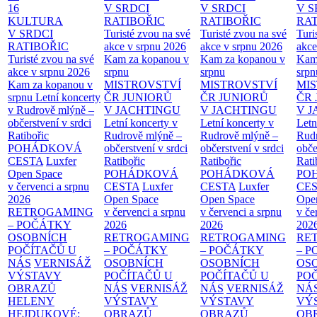
16
V SRDCI
V SRDCI
V S
KULTURA
RATIBOŘIC
RATIBOŘIC
RAT
V SRDCI
Turisté zvou na své
Turisté zvou na své
Turi
RATIBOŘIC
akce v srpnu 2026
akce v srpnu 2026
akce
Turisté zvou na své
Kam za kopanou v
Kam za kopanou v
Kam
akce v srpnu 2026
srpnu
srpnu
srpn
Kam za kopanou v
MISTROVSTVÍ
MISTROVSTVÍ
MI
srpnu
Letní koncerty
ČR JUNIORŮ
ČR JUNIORŮ
ČR 
v Rudrově mlýně –
V JACHTINGU
V JACHTINGU
V 
občerstvení v srdci
Letní koncerty v
Letní koncerty v
Letn
Ratibořic
Rudrově mlýně –
Rudrově mlýně –
Rud
POHÁDKOVÁ
občerstvení v srdci
občerstvení v srdci
obče
CESTA
Luxfer
Ratibořic
Ratibořic
Rati
Open Space
POHÁDKOVÁ
POHÁDKOVÁ
PO
v červenci a srpnu
CESTA
Luxfer
CESTA
Luxfer
CE
2026
Open Space
Open Space
Ope
RETROGAMING
v červenci a srpnu
v červenci a srpnu
v če
– POČÁTKY
2026
2026
202
OSOBNÍCH
RETROGAMING
RETROGAMING
RE
POČÍTAČŮ U
– POČÁTKY
– POČÁTKY
– 
NÁS
VERNISÁŽ
OSOBNÍCH
OSOBNÍCH
OS
VÝSTAVY
POČÍTAČŮ U
POČÍTAČŮ U
PO
OBRAZŮ
NÁS
VERNISÁŽ
NÁS
VERNISÁŽ
NÁ
HELENY
VÝSTAVY
VÝSTAVY
VÝ
HEJDUKOVÉ:
OBRAZŮ
OBRAZŮ
OB