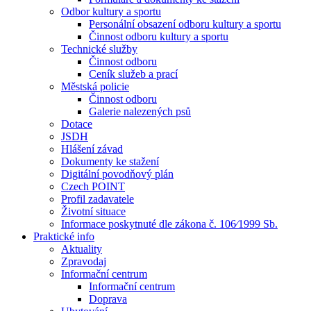
Odbor kultury a sportu
Personální obsazení odboru kultury a sportu
Činnost odboru kultury a sportu
Technické služby
Činnost odboru
Ceník služeb a prací
Městská policie
Činnost odboru
Galerie nalezených psů
Dotace
JSDH
Hlášení závad
Dokumenty ke stažení
Digitální povodňový plán
Czech POINT
Profil zadavatele
Životní situace
Informace poskytnuté dle zákona č. 106⁄1999 Sb.
Praktické info
Aktuality
Zpravodaj
Informační centrum
Informační centrum
Doprava