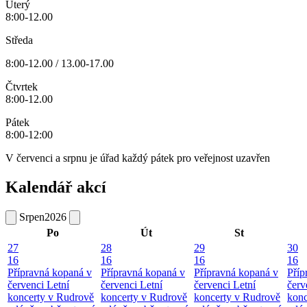
Úterý
8:00-12.00
Středa
8:00-12.00 / 13.00-17.00
Čtvrtek
8:00-12.00
Pátek
8:00-12:00
V červenci a srpnu je úřad každý pátek pro veřejnost uzavřen
Kalendář akcí
Srpen
2026
Po
Út
St
27
28
29
30
16
16
16
16
Přípravná kopaná v
Přípravná kopaná v
Přípravná kopaná v
Příp
červenci
Letní
červenci
Letní
červenci
Letní
červ
koncerty v Rudrově
koncerty v Rudrově
koncerty v Rudrově
konc