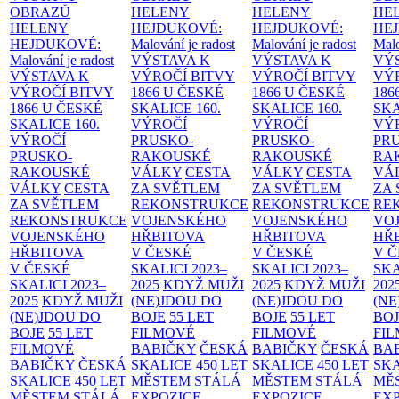
OBRAZŮ
HELENY
HELENY
HE
HELENY
HEJDUKOVÉ:
HEJDUKOVÉ:
HE
HEJDUKOVÉ:
Malování je radost
Malování je radost
Malo
Malování je radost
VÝSTAVA K
VÝSTAVA K
VÝ
VÝSTAVA K
VÝROČÍ BITVY
VÝROČÍ BITVY
VÝ
VÝROČÍ BITVY
1866 U ČESKÉ
1866 U ČESKÉ
186
1866 U ČESKÉ
SKALICE
160.
SKALICE
160.
SK
SKALICE
160.
VÝROČÍ
VÝROČÍ
VÝ
VÝROČÍ
PRUSKO-
PRUSKO-
PR
PRUSKO-
RAKOUSKÉ
RAKOUSKÉ
RA
RAKOUSKÉ
VÁLKY
CESTA
VÁLKY
CESTA
VÁ
VÁLKY
CESTA
ZA SVĚTLEM
ZA SVĚTLEM
ZA
ZA SVĚTLEM
REKONSTRUKCE
REKONSTRUKCE
RE
REKONSTRUKCE
VOJENSKÉHO
VOJENSKÉHO
VO
VOJENSKÉHO
HŘBITOVA
HŘBITOVA
HŘ
HŘBITOVA
V ČESKÉ
V ČESKÉ
V 
V ČESKÉ
SKALICI 2023–
SKALICI 2023–
SKA
SKALICI 2023–
2025
KDYŽ MUŽI
2025
KDYŽ MUŽI
202
2025
KDYŽ MUŽI
(NE)JDOU DO
(NE)JDOU DO
(NE
(NE)JDOU DO
BOJE
55 LET
BOJE
55 LET
BO
BOJE
55 LET
FILMOVÉ
FILMOVÉ
FI
FILMOVÉ
BABIČKY
ČESKÁ
BABIČKY
ČESKÁ
BA
BABIČKY
ČESKÁ
SKALICE 450 LET
SKALICE 450 LET
SKA
SKALICE 450 LET
MĚSTEM
STÁLÁ
MĚSTEM
STÁLÁ
MĚ
MĚSTEM
STÁLÁ
EXPOZICE
EXPOZICE
EX