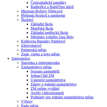
Českoskalické památky
Ratibořice a Babiččino údolí
Muzeum Boženy Němcové
Přehrada Rozkoš a autokemp
Školství
Základní škola
Mateřská škola
Základní umělecká škola
Středisko volného času Bájo
Knihovna Barunky Panklové
Zdravotnictví
Partnerská města
Znak, vlajka a logo města
Samospráva
Starostka a místostarostka
Zastupitelstvo města
Seznam zastupitelů
Jednací řád ZM
Usnesení zastupitelstva
Zápisy z jednání zastupitelstva
ZM online vysílání
Archiv videozáznamů
Podklady pro jednání zastupitelstva města
Výbory
Rada města