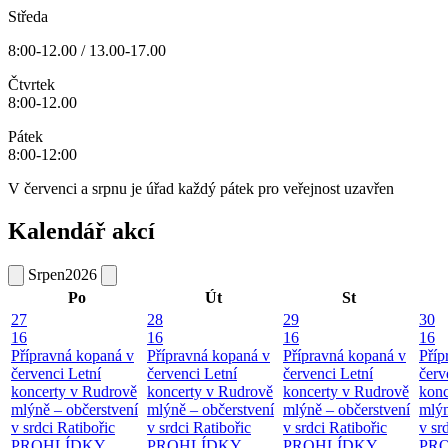
Středa
8:00-12.00 / 13.00-17.00
Čtvrtek
8:00-12.00
Pátek
8:00-12:00
V červenci a srpnu je úřad každý pátek pro veřejnost uzavřen
Kalendář akcí
Srpen
2026
Po
Út
St
27
28
29
30
16
16
16
16
Přípravná kopaná v
Přípravná kopaná v
Přípravná kopaná v
Příp
červenci
Letní
červenci
Letní
červenci
Letní
červ
koncerty v Rudrově
koncerty v Rudrově
koncerty v Rudrově
konc
mlýně – občerstvení
mlýně – občerstvení
mlýně – občerstvení
mlýn
v srdci Ratibořic
v srdci Ratibořic
v srdci Ratibořic
v sr
PROHLÍDKY
PROHLÍDKY
PROHLÍDKY
PR