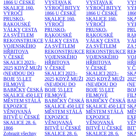
1866 U ČESKÉ
VÝSTAVA K
VÝSTAVA K
VÝ
SKALICE
160.
VÝROČÍ BITVY
VÝROČÍ BITVY
VÝ
VÝROČÍ
1866 U ČESKÉ
1866 U ČESKÉ
186
PRUSKO-
SKALICE
160.
SKALICE
160.
SK
RAKOUSKÉ
VÝROČÍ
VÝROČÍ
VÝ
VÁLKY
CESTA
PRUSKO-
PRUSKO-
PR
ZA SVĚTLEM
RAKOUSKÉ
RAKOUSKÉ
RA
REKONSTRUKCE
VÁLKY
CESTA
VÁLKY
CESTA
VÁ
VOJENSKÉHO
ZA SVĚTLEM
ZA SVĚTLEM
ZA
HŘBITOVA
REKONSTRUKCE
REKONSTRUKCE
RE
V ČESKÉ
VOJENSKÉHO
VOJENSKÉHO
VO
SKALICI 2023–
HŘBITOVA
HŘBITOVA
HŘ
2025
KDYŽ MUŽI
V ČESKÉ
V ČESKÉ
V 
(NE)JDOU DO
SKALICI 2023–
SKALICI 2023–
SKA
BOJE
55 LET
2025
KDYŽ MUŽI
2025
KDYŽ MUŽI
202
FILMOVÉ
(NE)JDOU DO
(NE)JDOU DO
(NE
BABIČKY
ČESKÁ
BOJE
55 LET
BOJE
55 LET
BO
SKALICE 450 LET
FILMOVÉ
FILMOVÉ
FI
MĚSTEM
STÁLÁ
BABIČKY
ČESKÁ
BABIČKY
ČESKÁ
BA
EXPOZICE
SKALICE 450 LET
SKALICE 450 LET
SKA
VĚNOVANÁ
MĚSTEM
STÁLÁ
MĚSTEM
STÁLÁ
MĚ
BITVĚ U ČESKÉ
EXPOZICE
EXPOZICE
EX
SKALICE 28. 6.
VĚNOVANÁ
VĚNOVANÁ
VĚ
1866
BITVĚ U ČESKÉ
BITVĚ U ČESKÉ
BIT
Zobrazit všechny
SKALICE 28. 6.
SKALICE 28. 6.
SKA