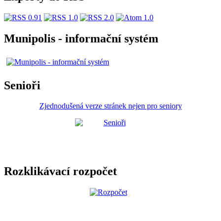
Munipolis - informační systém
Senioři
Zjednodušená verze stránek nejen pro seniory
Rozklikávací rozpočet