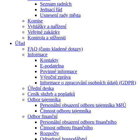
Seznam radních
Jednací řád
Usnesení rady města
Komise
Vyhlášky a nařízení
Veřejné zakázky
Kontrola a stížnosti
Úřad
FAQ (často kladené dotazy)
Informace
Kontakty
E-podatelna
Povinné informace
Výroční zpráva
Informace o zpracování osobních údajů (GDPR)
Úřední deska
Ceník služeb a poplatků
Odbor tajemníka
Personální obsazení odboru tajemníka MěÚ
Činnost odboru tajemníka
Odbor finanční
Personální obsazení odboru finančního
Činnost odboru finančního
Rozpočty
Odpadové hospodářství