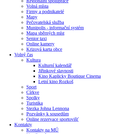
Regionální spolupráce
Volná místa
Firmy a podnikatelé
Mapy
Pečovatelská služba
Munipolis - informační systém
Mapa sběrných míst
Senior taxi
Online kamery
Krizová karta obce
Volný čas
Kultura
Kulturní kalendář
Jiřinkové slavnosti
Kino Kaplicky Boutique Cinema
Letní kino Rozkoš
Sport
Církve
Spolky
Turistika
Stezka Johna Lennona
Pozvánky k sousedům
Online rezervace sportovišť
Kontakty
Kontakty na MÚ