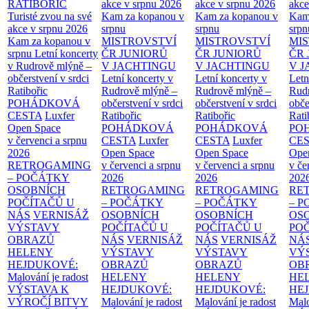
RATIBOŘIC
akce v srpnu 2026
akce v srpnu 2026
akce
Turisté zvou na své
Kam za kopanou v
Kam za kopanou v
Kam
akce v srpnu 2026
srpnu
srpnu
srpn
Kam za kopanou v
MISTROVSTVÍ
MISTROVSTVÍ
MI
srpnu
Letní koncerty
ČR JUNIORŮ
ČR JUNIORŮ
ČR 
v Rudrově mlýně –
V JACHTINGU
V JACHTINGU
V 
občerstvení v srdci
Letní koncerty v
Letní koncerty v
Letn
Ratibořic
Rudrově mlýně –
Rudrově mlýně –
Rud
POHÁDKOVÁ
občerstvení v srdci
občerstvení v srdci
obče
CESTA
Luxfer
Ratibořic
Ratibořic
Rati
Open Space
POHÁDKOVÁ
POHÁDKOVÁ
PO
v červenci a srpnu
CESTA
Luxfer
CESTA
Luxfer
CE
2026
Open Space
Open Space
Ope
RETROGAMING
v červenci a srpnu
v červenci a srpnu
v če
– POČÁTKY
2026
2026
202
OSOBNÍCH
RETROGAMING
RETROGAMING
RE
POČÍTAČŮ U
– POČÁTKY
– POČÁTKY
– 
NÁS
VERNISÁŽ
OSOBNÍCH
OSOBNÍCH
OS
VÝSTAVY
POČÍTAČŮ U
POČÍTAČŮ U
PO
OBRAZŮ
NÁS
VERNISÁŽ
NÁS
VERNISÁŽ
NÁ
HELENY
VÝSTAVY
VÝSTAVY
VÝ
HEJDUKOVÉ:
OBRAZŮ
OBRAZŮ
OB
Malování je radost
HELENY
HELENY
HE
VÝSTAVA K
HEJDUKOVÉ:
HEJDUKOVÉ:
HE
VÝROČÍ BITVY
Malování je radost
Malování je radost
Malo