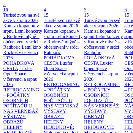
3
16
4
5
6
Turisté zvou na své
15
15
15
akce v srpnu 2026
Turisté zvou na své
Turisté zvou na své
Turi
Kam za kopanou v
akce v srpnu 2026
akce v srpnu 2026
akce
srpnu
Letní koncerty
Kam za kopanou v
Kam za kopanou v
Kam
v Rudrově mlýně –
srpnu
Letní koncerty
srpnu
Letní koncerty
srp
občerstvení v srdci
v Rudrově mlýně –
v Rudrově mlýně –
v Ru
Ratibořic
Letní kino
občerstvení v srdci
občerstvení v srdci
obče
Rozkoš v červenci
Ratibořic
Ratibořic
Rati
2026
POHÁDKOVÁ
POHÁDKOVÁ
PO
POHÁDKOVÁ
CESTA
Luxfer
CESTA
Luxfer
CE
CESTA
Luxfer
Open Space
Open Space
Ope
Open Space
v červenci a srpnu
v červenci a srpnu
v če
v červenci a srpnu
2026
2026
202
2026
RETROGAMING
RETROGAMING
RE
RETROGAMING
– POČÁTKY
– POČÁTKY
– 
– POČÁTKY
OSOBNÍCH
OSOBNÍCH
OS
OSOBNÍCH
POČÍTAČŮ U
POČÍTAČŮ U
PO
POČÍTAČŮ U
NÁS
VERNISÁŽ
NÁS
VERNISÁŽ
NÁ
NÁS
VERNISÁŽ
VÝSTAVY
VÝSTAVY
VÝ
VÝSTAVY
OBRAZŮ
OBRAZŮ
OB
OBRAZŮ
HELENY
HELENY
HE
HELENY
HEJDUKOVÉ:
HEJDUKOVÉ:
HE
HEJDUKOVÉ:
Malování je radost
Malování je radost
Malo