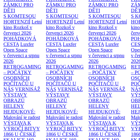
ZÁMKU PRO
ZÁMKU PRO
ZÁMKU PRO
ZÁ
DĚTI
DĚTI
DĚTI
DĚT
S KOMTESOU
S KOMTESOU
S KOMTESOU
S 
HORTENZIÍ
Letní
HORTENZIÍ
Letní
HORTENZIÍ
Letní
HOR
kino Rozkoš v
kino Rozkoš v
kino Rozkoš v
kino
červenci 2026
červenci 2026
červenci 2026
červ
POHÁDKOVÁ
POHÁDKOVÁ
POHÁDKOVÁ
PO
CESTA
Luxfer
CESTA
Luxfer
CESTA
Luxfer
CE
Open Space
Open Space
Open Space
Ope
v červenci a srpnu
v červenci a srpnu
v červenci a srpnu
v če
2026
2026
2026
202
RETROGAMING
RETROGAMING
RETROGAMING
RE
– POČÁTKY
– POČÁTKY
– POČÁTKY
– 
OSOBNÍCH
OSOBNÍCH
OSOBNÍCH
OS
POČÍTAČŮ U
POČÍTAČŮ U
POČÍTAČŮ U
PO
NÁS
VERNISÁŽ
NÁS
VERNISÁŽ
NÁS
VERNISÁŽ
NÁ
VÝSTAVY
VÝSTAVY
VÝSTAVY
VÝ
OBRAZŮ
OBRAZŮ
OBRAZŮ
OB
HELENY
HELENY
HELENY
HE
HEJDUKOVÉ:
HEJDUKOVÉ:
HEJDUKOVÉ:
HE
Malování je radost
Malování je radost
Malování je radost
Malo
VÝSTAVA K
VÝSTAVA K
VÝSTAVA K
VÝ
VÝROČÍ BITVY
VÝROČÍ BITVY
VÝROČÍ BITVY
VÝ
1866 U ČESKÉ
1866 U ČESKÉ
1866 U ČESKÉ
186
SKALICE
160.
SKALICE
160.
SKALICE
160.
SK