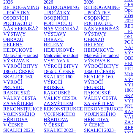
2026
2026
2026
CE
RETROGAMING
RETROGAMING
RETROGAMING
Ope
– POČÁTKY
– POČÁTKY
– POČÁTKY
v če
OSOBNÍCH
OSOBNÍCH
OSOBNÍCH
202
POČÍTAČŮ U
POČÍTAČŮ U
POČÍTAČŮ U
RE
NÁS
VERNISÁŽ
NÁS
VERNISÁŽ
NÁS
VERNISÁŽ
– 
VÝSTAVY
VÝSTAVY
VÝSTAVY
OS
OBRAZŮ
OBRAZŮ
OBRAZŮ
PO
HELENY
HELENY
HELENY
NÁ
HEJDUKOVÉ:
HEJDUKOVÉ:
HEJDUKOVÉ:
VÝ
Malování je radost
Malování je radost
Malování je radost
OB
VÝSTAVA K
VÝSTAVA K
VÝSTAVA K
HE
VÝROČÍ BITVY
VÝROČÍ BITVY
VÝROČÍ BITVY
HE
1866 U ČESKÉ
1866 U ČESKÉ
1866 U ČESKÉ
Malo
SKALICE
160.
SKALICE
160.
SKALICE
160.
VÝ
VÝROČÍ
VÝROČÍ
VÝROČÍ
VÝ
PRUSKO-
PRUSKO-
PRUSKO-
186
RAKOUSKÉ
RAKOUSKÉ
RAKOUSKÉ
SK
VÁLKY
CESTA
VÁLKY
CESTA
VÁLKY
CESTA
VÝ
ZA SVĚTLEM
ZA SVĚTLEM
ZA SVĚTLEM
PR
REKONSTRUKCE
REKONSTRUKCE
REKONSTRUKCE
RA
VOJENSKÉHO
VOJENSKÉHO
VOJENSKÉHO
VÁ
HŘBITOVA
HŘBITOVA
HŘBITOVA
ZA
V ČESKÉ
V ČESKÉ
V ČESKÉ
RE
SKALICI 2023–
SKALICI 2023–
SKALICI 2023–
VO