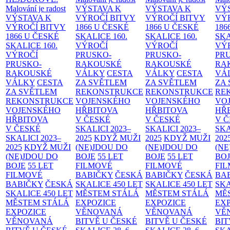
Malování je radost
VÝSTAVA K
VÝSTAVA K
VÝ
VÝSTAVA K
VÝROČÍ BITVY
VÝROČÍ BITVY
VÝ
VÝROČÍ BITVY
1866 U ČESKÉ
1866 U ČESKÉ
186
1866 U ČESKÉ
SKALICE
160.
SKALICE
160.
SK
SKALICE
160.
VÝROČÍ
VÝROČÍ
VÝ
VÝROČÍ
PRUSKO-
PRUSKO-
PR
PRUSKO-
RAKOUSKÉ
RAKOUSKÉ
RA
RAKOUSKÉ
VÁLKY
CESTA
VÁLKY
CESTA
VÁ
VÁLKY
CESTA
ZA SVĚTLEM
ZA SVĚTLEM
ZA
ZA SVĚTLEM
REKONSTRUKCE
REKONSTRUKCE
RE
REKONSTRUKCE
VOJENSKÉHO
VOJENSKÉHO
VO
VOJENSKÉHO
HŘBITOVA
HŘBITOVA
HŘ
HŘBITOVA
V ČESKÉ
V ČESKÉ
V 
V ČESKÉ
SKALICI 2023–
SKALICI 2023–
SKA
SKALICI 2023–
2025
KDYŽ MUŽI
2025
KDYŽ MUŽI
202
2025
KDYŽ MUŽI
(NE)JDOU DO
(NE)JDOU DO
(NE
(NE)JDOU DO
BOJE
55 LET
BOJE
55 LET
BO
BOJE
55 LET
FILMOVÉ
FILMOVÉ
FI
FILMOVÉ
BABIČKY
ČESKÁ
BABIČKY
ČESKÁ
BA
BABIČKY
ČESKÁ
SKALICE 450 LET
SKALICE 450 LET
SKA
SKALICE 450 LET
MĚSTEM
STÁLÁ
MĚSTEM
STÁLÁ
MĚ
MĚSTEM
STÁLÁ
EXPOZICE
EXPOZICE
EX
EXPOZICE
VĚNOVANÁ
VĚNOVANÁ
VĚ
VĚNOVANÁ
BITVĚ U ČESKÉ
BITVĚ U ČESKÉ
BIT