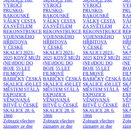
VÝROČÍ
VÝROČÍ
VÝROČÍ
VÝ
PRUSKO-
PRUSKO-
PRUSKO-
PR
RAKOUSKÉ
RAKOUSKÉ
RAKOUSKÉ
RA
VÁLKY
CESTA
VÁLKY
CESTA
VÁLKY
CESTA
VÁ
ZA SVĚTLEM
ZA SVĚTLEM
ZA SVĚTLEM
ZA
REKONSTRUKCE
REKONSTRUKCE
REKONSTRUKCE
RE
VOJENSKÉHO
VOJENSKÉHO
VOJENSKÉHO
VO
HŘBITOVA
HŘBITOVA
HŘBITOVA
HŘ
V ČESKÉ
V ČESKÉ
V ČESKÉ
V 
SKALICI 2023–
SKALICI 2023–
SKALICI 2023–
SKA
2025
KDYŽ MUŽI
2025
KDYŽ MUŽI
2025
KDYŽ MUŽI
202
(NE)JDOU DO
(NE)JDOU DO
(NE)JDOU DO
(NE
BOJE
55 LET
BOJE
55 LET
BOJE
55 LET
BO
FILMOVÉ
FILMOVÉ
FILMOVÉ
FI
BABIČKY
ČESKÁ
BABIČKY
ČESKÁ
BABIČKY
ČESKÁ
BA
SKALICE 450 LET
SKALICE 450 LET
SKALICE 450 LET
SKA
MĚSTEM
STÁLÁ
MĚSTEM
STÁLÁ
MĚSTEM
STÁLÁ
MĚ
EXPOZICE
EXPOZICE
EXPOZICE
EX
VĚNOVANÁ
VĚNOVANÁ
VĚNOVANÁ
VĚ
BITVĚ U ČESKÉ
BITVĚ U ČESKÉ
BITVĚ U ČESKÉ
BIT
SKALICE 28. 6.
SKALICE 28. 6.
SKALICE 28. 6.
SKA
1866
1866
1866
186
Zobrazit všechny
Zobrazit všechny
Zobrazit všechny
Zobr
záznamy ze dne
záznamy ze dne
záznamy ze dne
zázn