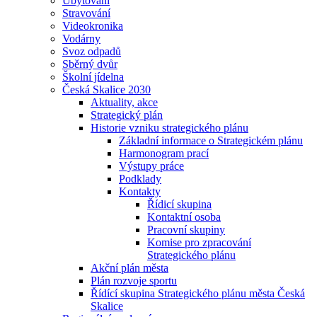
Ubytování
Stravování
Videokronika
Vodárny
Svoz odpadů
Sběrný dvůr
Školní jídelna
Česká Skalice 2030
Aktuality, akce
Strategický plán
Historie vzniku strategického plánu
Základní informace o Strategickém plánu
Harmonogram prací
Výstupy práce
Podklady
Kontakty
Řídicí skupina
Kontaktní osoba
Pracovní skupiny
Komise pro zpracování
Strategického plánu
Akční plán města
Plán rozvoje sportu
Řídící skupina Strategického plánu města Česká
Skalice