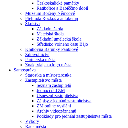
Českoskalické památky
Ratibořice a Babiččino údolí
Muzeum Boženy Němcové
Přehrada Rozkoš a autokemp
Školství
Základní škola
Mateřská škola
Základní umělecká škola
Středisko volného času Bájo
Knihovna Barunky Panklové
Zdravotnictví
Partnerská města
Znak, vlajka a logo města
Samospráva
Starostka a místostarostka
Zastupitelstvo města
Seznam zastupitelů
Jednací řád ZM
Usnesení zastupitelstva
Zápisy z jednání zastupitelstva
ZM online vysílání
Archiv videozáznamů
Podklady pro jednání zastupitelstva města
Výbory
Rada města