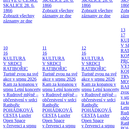
BITVĚ U ČESKÉ
SKALICE 28. 6.
SKALICE 28. 6.
SKA
SKALICE 28. 6.
1866
1866
186
1866
Zobrazit všechny
Zobrazit všechny
Zobr
Zobrazit všechny
záznamy ze dne
záznamy ze dne
zázn
záznamy ze dne
13
17
KU
V S
10
11
12
RAT
16
16
16
KO
KULTURA
KULTURA
KULTURA
PR
V SRDCI
V SRDCI
V SRDCI
VÝ
RATIBOŘIC
RATIBOŘIC
RATIBOŘIC
KO
Turisté zvou na své
Turisté zvou na své
Turisté zvou na své
TR
akce v srpnu 2026
akce v srpnu 2026
akce v srpnu 2026
MO
Kam za kopanou v
Kam za kopanou v
Kam za kopanou v
BA
srpnu
Letní koncerty
srpnu
Letní koncerty
srpnu
Letní koncerty
zvou
v Rudrově mlýně –
v Rudrově mlýně –
v Rudrově mlýně –
v sr
občerstvení v srdci
občerstvení v srdci
občerstvení v srdci
za k
Ratibořic
Ratibořic
Ratibořic
Letn
POHÁDKOVÁ
POHÁDKOVÁ
POHÁDKOVÁ
Rud
CESTA
Luxfer
CESTA
Luxfer
CESTA
Luxfer
obče
Open Space
Open Space
Open Space
Rati
v červenci a srpnu
v červenci a srpnu
v červenci a srpnu
PO