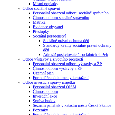
Místní poplatky
Odbor sociálně správní
Personální obsazení odboru sociálně správního
Činnost odboru sociálně správního
Matrika
Evidence obyvatel
Přestupky
Sociální poradenství
Sociálně právní ochrana dětí
Standardy kvality sociálně-právní ochrany
dětí
Adresář poskytovatelů sociálních služeb
Odbor výstavby a životního prostředí
Personální obsazení odboru výstavby a ŽP
Činnost odboru výstavby a ŽP
Územní plán
Formuláře a dokumenty ke stažení
Odbor investic a správy majetku
Personální obsazení OISM
Činnost odboru
Investiční akce
Správa budov
Seznam památek v katastru města Česká Skalice
Pozemky
Formuláře a dokumenty ke stažení