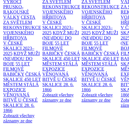
VÝROČÍ
ZA SVĚTLEM
ZA SVĚTLEM
VÁ
PRUSKO-
REKONSTRUKCE
REKONSTRUKCE
ZA
RAKOUSKÉ
VOJENSKÉHO
VOJENSKÉHO
RE
VÁLKY
CESTA
HŘBITOVA
HŘBITOVA
VO
ZA SVĚTLEM
V ČESKÉ
V ČESKÉ
HŘ
REKONSTRUKCE
SKALICI 2023–
SKALICI 2023–
V 
VOJENSKÉHO
2025
KDYŽ MUŽI
2025
KDYŽ MUŽI
SKA
HŘBITOVA
(NE)JDOU DO
(NE)JDOU DO
202
V ČESKÉ
BOJE
55 LET
BOJE
55 LET
(NE
SKALICI 2023–
FILMOVÉ
FILMOVÉ
BO
2025
KDYŽ MUŽI
BABIČKY
ČESKÁ
BABIČKY
ČESKÁ
FI
(NE)JDOU DO
SKALICE 450 LET
SKALICE 450 LET
BA
BOJE
55 LET
MĚSTEM
STÁLÁ
MĚSTEM
STÁLÁ
SKA
FILMOVÉ
EXPOZICE
EXPOZICE
MĚ
BABIČKY
ČESKÁ
VĚNOVANÁ
VĚNOVANÁ
EX
SKALICE 450 LET
BITVĚ U ČESKÉ
BITVĚ U ČESKÉ
VĚ
MĚSTEM
STÁLÁ
SKALICE 28. 6.
SKALICE 28. 6.
BIT
EXPOZICE
1866
1866
SKA
VĚNOVANÁ
Zobrazit všechny
Zobrazit všechny
186
BITVĚ U ČESKÉ
záznamy ze dne
záznamy ze dne
Zobr
SKALICE 28. 6.
zázn
1866
Zobrazit všechny
záznamy ze dne