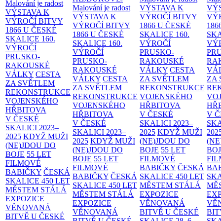
Malování je radost
Malování je radost
VÝSTAVA K
VÝ
VÝSTAVA K
VÝSTAVA K
VÝROČÍ BITVY
VÝ
VÝROČÍ BITVY
VÝROČÍ BITVY
1866 U ČESKÉ
186
1866 U ČESKÉ
1866 U ČESKÉ
SKALICE
160.
SK
SKALICE
160.
SKALICE
160.
VÝROČÍ
VÝ
VÝROČÍ
VÝROČÍ
PRUSKO-
PR
PRUSKO-
PRUSKO-
RAKOUSKÉ
RA
RAKOUSKÉ
RAKOUSKÉ
VÁLKY
CESTA
VÁ
VÁLKY
CESTA
VÁLKY
CESTA
ZA SVĚTLEM
ZA
ZA SVĚTLEM
ZA SVĚTLEM
REKONSTRUKCE
RE
REKONSTRUKCE
REKONSTRUKCE
VOJENSKÉHO
VO
VOJENSKÉHO
VOJENSKÉHO
HŘBITOVA
HŘ
HŘBITOVA
HŘBITOVA
V ČESKÉ
V 
V ČESKÉ
V ČESKÉ
SKALICI 2023–
SKA
SKALICI 2023–
SKALICI 2023–
2025
KDYŽ MUŽI
202
2025
KDYŽ MUŽI
2025
KDYŽ MUŽI
(NE)JDOU DO
(NE
(NE)JDOU DO
(NE)JDOU DO
BOJE
55 LET
BO
BOJE
55 LET
BOJE
55 LET
FILMOVÉ
FI
FILMOVÉ
FILMOVÉ
BABIČKY
ČESKÁ
BA
BABIČKY
ČESKÁ
BABIČKY
ČESKÁ
SKALICE 450 LET
SKA
SKALICE 450 LET
SKALICE 450 LET
MĚSTEM
STÁLÁ
MĚ
MĚSTEM
STÁLÁ
MĚSTEM
STÁLÁ
EXPOZICE
EX
EXPOZICE
EXPOZICE
VĚNOVANÁ
VĚ
VĚNOVANÁ
VĚNOVANÁ
BITVĚ U ČESKÉ
BIT
BITVĚ U ČESKÉ
BITVĚ U ČESKÉ
SKALICE 28. 6.
SKA