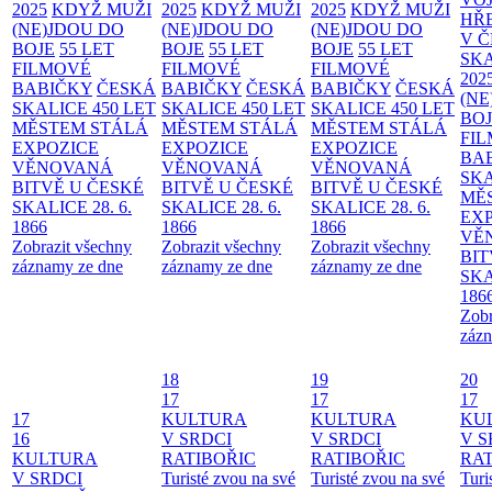
2025
KDYŽ MUŽI
2025
KDYŽ MUŽI
2025
KDYŽ MUŽI
HŘ
(NE)JDOU DO
(NE)JDOU DO
(NE)JDOU DO
V 
BOJE
55 LET
BOJE
55 LET
BOJE
55 LET
SKA
FILMOVÉ
FILMOVÉ
FILMOVÉ
202
BABIČKY
ČESKÁ
BABIČKY
ČESKÁ
BABIČKY
ČESKÁ
(NE
SKALICE 450 LET
SKALICE 450 LET
SKALICE 450 LET
BO
MĚSTEM
STÁLÁ
MĚSTEM
STÁLÁ
MĚSTEM
STÁLÁ
FI
EXPOZICE
EXPOZICE
EXPOZICE
BA
VĚNOVANÁ
VĚNOVANÁ
VĚNOVANÁ
SKA
BITVĚ U ČESKÉ
BITVĚ U ČESKÉ
BITVĚ U ČESKÉ
MĚ
SKALICE 28. 6.
SKALICE 28. 6.
SKALICE 28. 6.
EX
1866
1866
1866
VĚ
Zobrazit všechny
Zobrazit všechny
Zobrazit všechny
BIT
záznamy ze dne
záznamy ze dne
záznamy ze dne
SKA
186
Zobr
zázn
18
19
20
17
17
17
17
KULTURA
KULTURA
KU
16
V SRDCI
V SRDCI
V S
KULTURA
RATIBOŘIC
RATIBOŘIC
RAT
V SRDCI
Turisté zvou na své
Turisté zvou na své
Turi