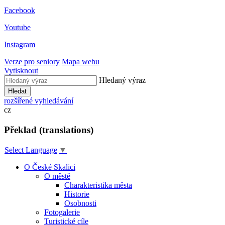
Facebook
Youtube
Instagram
Verze pro seniory
Mapa webu
Vytisknout
Hledaný výraz
Hledat
rozšířené vyhledávání
cz
Překlad (translations)
Select Language
▼
O České Skalici
O městě
Charakteristika města
Historie
Osobnosti
Fotogalerie
Turistické cíle