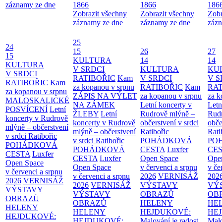
záznamy ze dne
1866
1866
186
Zobrazit všechny
Zobrazit všechny
Zobr
záznamy ze dne
záznamy ze dne
zázn
25
24
15
26
27
15
KULTURA
14
14
KULTURA
V SRDCI
KULTURA
KU
V SRDCI
RATIBOŘIC
Kam
V SRDCI
V S
RATIBOŘIC
Kam
za kopanou v srpnu
RATIBOŘIC
Kam
RAT
za kopanou v srpnu
ZÁPIS NA VÝLET
za kopanou v srpnu
za k
MALOSKALICKÉ
NA ZÁMEK
Letní koncerty v
Letn
POSVÍCENÍ
Letní
ŽLEBY
Letní
Rudrově mlýně –
Rud
koncerty v Rudrově
koncerty v Rudrově
občerstvení v srdci
obče
mlýně – občerstvení
mlýně – občerstvení
Ratibořic
Rati
v srdci Ratibořic
v srdci Ratibořic
POHÁDKOVÁ
PO
POHÁDKOVÁ
POHÁDKOVÁ
CESTA
Luxfer
CE
CESTA
Luxfer
CESTA
Luxfer
Open Space
Ope
Open Space
Open Space
v červenci a srpnu
v če
v červenci a srpnu
v červenci a srpnu
2026
VERNISÁŽ
202
2026
VERNISÁŽ
2026
VERNISÁŽ
VÝSTAVY
VÝ
VÝSTAVY
VÝSTAVY
OBRAZŮ
OB
OBRAZŮ
OBRAZŮ
HELENY
HE
HELENY
HELENY
HEJDUKOVÉ:
HE
HEJDUKOVÉ:
HEJDUKOVÉ:
Malování je radost
Malo