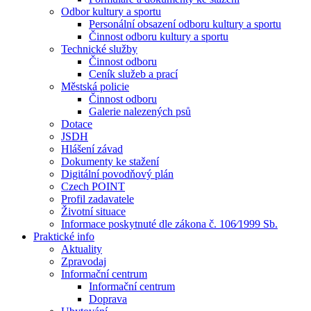
Odbor kultury a sportu
Personální obsazení odboru kultury a sportu
Činnost odboru kultury a sportu
Technické služby
Činnost odboru
Ceník služeb a prací
Městská policie
Činnost odboru
Galerie nalezených psů
Dotace
JSDH
Hlášení závad
Dokumenty ke stažení
Digitální povodňový plán
Czech POINT
Profil zadavatele
Životní situace
Informace poskytnuté dle zákona č. 106⁄1999 Sb.
Praktické info
Aktuality
Zpravodaj
Informační centrum
Informační centrum
Doprava