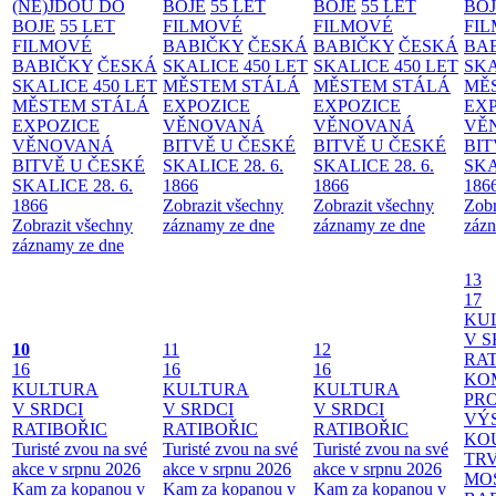
(NE)JDOU DO
BOJE
55 LET
BOJE
55 LET
BO
BOJE
55 LET
FILMOVÉ
FILMOVÉ
FI
FILMOVÉ
BABIČKY
ČESKÁ
BABIČKY
ČESKÁ
BA
BABIČKY
ČESKÁ
SKALICE 450 LET
SKALICE 450 LET
SKA
SKALICE 450 LET
MĚSTEM
STÁLÁ
MĚSTEM
STÁLÁ
MĚ
MĚSTEM
STÁLÁ
EXPOZICE
EXPOZICE
EX
EXPOZICE
VĚNOVANÁ
VĚNOVANÁ
VĚ
VĚNOVANÁ
BITVĚ U ČESKÉ
BITVĚ U ČESKÉ
BIT
BITVĚ U ČESKÉ
SKALICE 28. 6.
SKALICE 28. 6.
SKA
SKALICE 28. 6.
1866
1866
186
1866
Zobrazit všechny
Zobrazit všechny
Zobr
Zobrazit všechny
záznamy ze dne
záznamy ze dne
zázn
záznamy ze dne
13
17
KU
V S
10
11
12
RAT
16
16
16
KO
KULTURA
KULTURA
KULTURA
PR
V SRDCI
V SRDCI
V SRDCI
VÝ
RATIBOŘIC
RATIBOŘIC
RATIBOŘIC
KO
Turisté zvou na své
Turisté zvou na své
Turisté zvou na své
TR
akce v srpnu 2026
akce v srpnu 2026
akce v srpnu 2026
MO
Kam za kopanou v
Kam za kopanou v
Kam za kopanou v