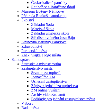
Českoskalické památky
Ratibořice a Babiččino údolí
Muzeum Boženy Němcové
Přehrada Rozkoš a autokemp
Školství
Základní škola
Mateřská škola
Základní umělecká škola
Středisko volného času Bájo
Knihovna Barunky Panklové
Zdravotnictví
Partnerská města
Znak, vlajka a logo města
Samospráva
Starostka a místostarostka
Zastupitelstvo města
Seznam zastupitelů
Jednací řád ZM
Usnesení zastupitelstva
Zápisy z jednání zastupitelstva
ZM online vysílání
Archiv videozáznamů
Podklady pro jednání zastupitelstva města
Výbory
Rada města