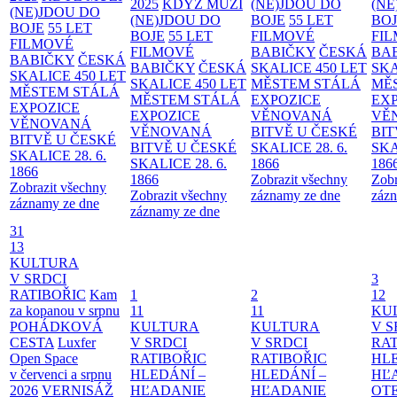
2025
KDYŽ MUŽI
(NE)JDOU DO
(NE
(NE)JDOU DO
(NE)JDOU DO
BOJE
55 LET
BO
BOJE
55 LET
BOJE
55 LET
FILMOVÉ
FI
FILMOVÉ
FILMOVÉ
BABIČKY
ČESKÁ
BA
BABIČKY
ČESKÁ
BABIČKY
ČESKÁ
SKALICE 450 LET
SKA
SKALICE 450 LET
SKALICE 450 LET
MĚSTEM
STÁLÁ
MĚ
MĚSTEM
STÁLÁ
MĚSTEM
STÁLÁ
EXPOZICE
EX
EXPOZICE
EXPOZICE
VĚNOVANÁ
VĚ
VĚNOVANÁ
VĚNOVANÁ
BITVĚ U ČESKÉ
BIT
BITVĚ U ČESKÉ
BITVĚ U ČESKÉ
SKALICE 28. 6.
SKA
SKALICE 28. 6.
SKALICE 28. 6.
1866
186
1866
1866
Zobrazit všechny
Zobr
Zobrazit všechny
Zobrazit všechny
záznamy ze dne
zázn
záznamy ze dne
záznamy ze dne
31
13
KULTURA
V SRDCI
3
RATIBOŘIC
Kam
1
2
12
za kopanou v srpnu
11
11
KU
POHÁDKOVÁ
KULTURA
KULTURA
V S
CESTA
Luxfer
V SRDCI
V SRDCI
RAT
Open Space
RATIBOŘIC
RATIBOŘIC
HLE
v červenci a srpnu
HLEDÁNÍ –
HLEDÁNÍ –
HĽ
2026
VERNISÁŽ
HĽADANIE
HĽADANIE
OT