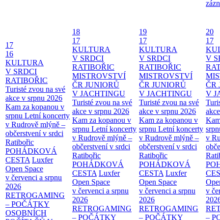
zázn
18
19
20
17
17
17
17
KULTURA
KULTURA
KU
16
V SRDCI
V SRDCI
V S
KULTURA
RATIBOŘIC
RATIBOŘIC
RAT
V SRDCI
MISTROVSTVÍ
MISTROVSTVÍ
MI
RATIBOŘIC
ČR JUNIORŮ
ČR JUNIORŮ
ČR 
Turisté zvou na své
V JACHTINGU
V JACHTINGU
V 
akce v srpnu 2026
Turisté zvou na své
Turisté zvou na své
Turi
Kam za kopanou v
akce v srpnu 2026
akce v srpnu 2026
akce
srpnu
Letní koncerty
Kam za kopanou v
Kam za kopanou v
Kam
v Rudrově mlýně –
srpnu
Letní koncerty
srpnu
Letní koncerty
srp
občerstvení v srdci
v Rudrově mlýně –
v Rudrově mlýně –
v Ru
Ratibořic
občerstvení v srdci
občerstvení v srdci
obče
POHÁDKOVÁ
Ratibořic
Ratibořic
Rati
CESTA
Luxfer
POHÁDKOVÁ
POHÁDKOVÁ
PO
Open Space
CESTA
Luxfer
CESTA
Luxfer
CE
v červenci a srpnu
Open Space
Open Space
Ope
2026
v červenci a srpnu
v červenci a srpnu
v če
RETROGAMING
2026
2026
202
– POČÁTKY
RETROGAMING
RETROGAMING
RE
OSOBNÍCH
– POČÁTKY
– POČÁTKY
– 