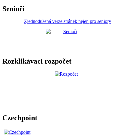
Senioři
Zjednodušená verze stránek nejen pro seniory
Rozklikávací rozpočet
Czechpoint