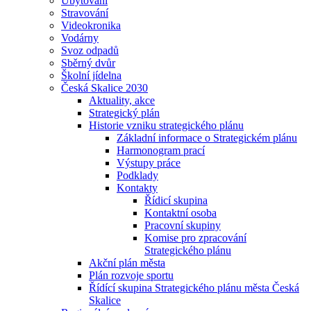
Ubytování
Stravování
Videokronika
Vodárny
Svoz odpadů
Sběrný dvůr
Školní jídelna
Česká Skalice 2030
Aktuality, akce
Strategický plán
Historie vzniku strategického plánu
Základní informace o Strategickém plánu
Harmonogram prací
Výstupy práce
Podklady
Kontakty
Řídicí skupina
Kontaktní osoba
Pracovní skupiny
Komise pro zpracování
Strategického plánu
Akční plán města
Plán rozvoje sportu
Řídící skupina Strategického plánu města Česká
Skalice