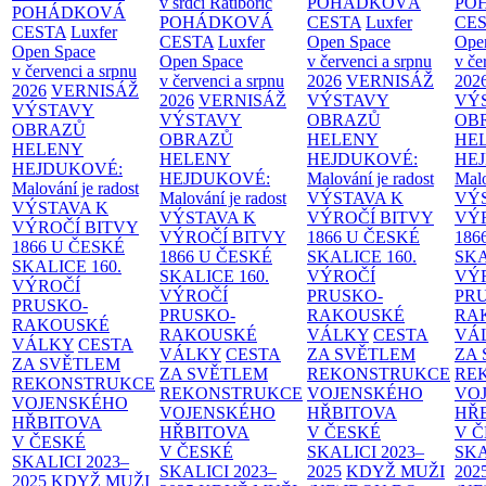
v srdci Ratibořic
POHÁDKOVÁ
PO
POHÁDKOVÁ
POHÁDKOVÁ
CESTA
Luxfer
CE
CESTA
Luxfer
CESTA
Luxfer
Open Space
Ope
Open Space
Open Space
v červenci a srpnu
v če
v červenci a srpnu
v červenci a srpnu
2026
VERNISÁŽ
202
2026
VERNISÁŽ
2026
VERNISÁŽ
VÝSTAVY
VÝ
VÝSTAVY
VÝSTAVY
OBRAZŮ
OB
OBRAZŮ
OBRAZŮ
HELENY
HE
HELENY
HELENY
HEJDUKOVÉ:
HE
HEJDUKOVÉ:
HEJDUKOVÉ:
Malování je radost
Malo
Malování je radost
Malování je radost
VÝSTAVA K
VÝ
VÝSTAVA K
VÝSTAVA K
VÝROČÍ BITVY
VÝ
VÝROČÍ BITVY
VÝROČÍ BITVY
1866 U ČESKÉ
186
1866 U ČESKÉ
1866 U ČESKÉ
SKALICE
160.
SK
SKALICE
160.
SKALICE
160.
VÝROČÍ
VÝ
VÝROČÍ
VÝROČÍ
PRUSKO-
PR
PRUSKO-
PRUSKO-
RAKOUSKÉ
RA
RAKOUSKÉ
RAKOUSKÉ
VÁLKY
CESTA
VÁ
VÁLKY
CESTA
VÁLKY
CESTA
ZA SVĚTLEM
ZA
ZA SVĚTLEM
ZA SVĚTLEM
REKONSTRUKCE
RE
REKONSTRUKCE
REKONSTRUKCE
VOJENSKÉHO
VO
VOJENSKÉHO
VOJENSKÉHO
HŘBITOVA
HŘ
HŘBITOVA
HŘBITOVA
V ČESKÉ
V 
V ČESKÉ
V ČESKÉ
SKALICI 2023–
SKA
SKALICI 2023–
SKALICI 2023–
2025
KDYŽ MUŽI
202
2025
KDYŽ MUŽI