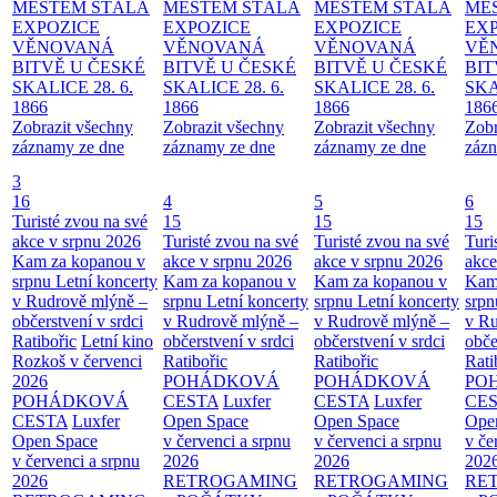
MĚSTEM
STÁLÁ
MĚSTEM
STÁLÁ
MĚSTEM
STÁLÁ
MĚ
EXPOZICE
EXPOZICE
EXPOZICE
EX
VĚNOVANÁ
VĚNOVANÁ
VĚNOVANÁ
VĚ
BITVĚ U ČESKÉ
BITVĚ U ČESKÉ
BITVĚ U ČESKÉ
BIT
SKALICE 28. 6.
SKALICE 28. 6.
SKALICE 28. 6.
SKA
1866
1866
1866
186
Zobrazit všechny
Zobrazit všechny
Zobrazit všechny
Zobr
záznamy ze dne
záznamy ze dne
záznamy ze dne
zázn
3
16
4
5
6
Turisté zvou na své
15
15
15
akce v srpnu 2026
Turisté zvou na své
Turisté zvou na své
Turi
Kam za kopanou v
akce v srpnu 2026
akce v srpnu 2026
akce
srpnu
Letní koncerty
Kam za kopanou v
Kam za kopanou v
Kam
v Rudrově mlýně –
srpnu
Letní koncerty
srpnu
Letní koncerty
srp
občerstvení v srdci
v Rudrově mlýně –
v Rudrově mlýně –
v Ru
Ratibořic
Letní kino
občerstvení v srdci
občerstvení v srdci
obče
Rozkoš v červenci
Ratibořic
Ratibořic
Rati
2026
POHÁDKOVÁ
POHÁDKOVÁ
PO
POHÁDKOVÁ
CESTA
Luxfer
CESTA
Luxfer
CE
CESTA
Luxfer
Open Space
Open Space
Ope
Open Space
v červenci a srpnu
v červenci a srpnu
v če
v červenci a srpnu
2026
2026
202
2026
RETROGAMING
RETROGAMING
RE