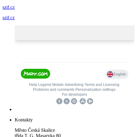
szif.cz
szif.cz
Kontakty
Město Česká Skalice
třída T. G. Masaryka 80