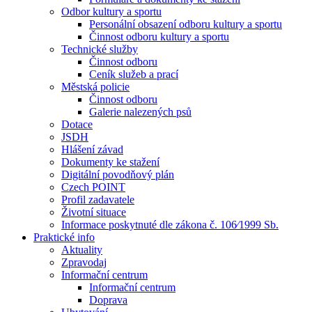
Odbor kultury a sportu
Personální obsazení odboru kultury a sportu
Činnost odboru kultury a sportu
Technické služby
Činnost odboru
Ceník služeb a prací
Městská policie
Činnost odboru
Galerie nalezených psů
Dotace
JSDH
Hlášení závad
Dokumenty ke stažení
Digitální povodňový plán
Czech POINT
Profil zadavatele
Životní situace
Informace poskytnuté dle zákona č. 106⁄1999 Sb.
Praktické info
Aktuality
Zpravodaj
Informační centrum
Informační centrum
Doprava