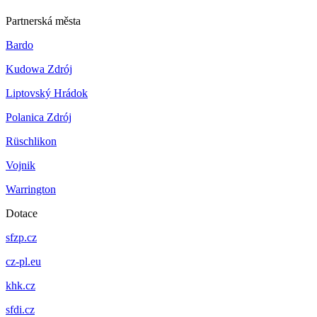
Partnerská města
Bardo
Kudowa Zdrój
Liptovský Hrádok
Polanica Zdrój
Rüschlikon
Vojnik
Warrington
Dotace
sfzp.cz
cz-pl.eu
khk.cz
sfdi.cz