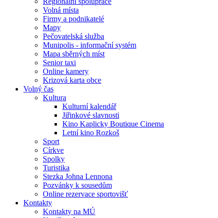
Regionální spolupráce
Volná místa
Firmy a podnikatelé
Mapy
Pečovatelská služba
Munipolis - informační systém
Mapa sběrných míst
Senior taxi
Online kamery
Krizová karta obce
Volný čas
Kultura
Kulturní kalendář
Jiřinkové slavnosti
Kino Kaplicky Boutique Cinema
Letní kino Rozkoš
Sport
Církve
Spolky
Turistika
Stezka Johna Lennona
Pozvánky k sousedům
Online rezervace sportovišť
Kontakty
Kontakty na MÚ