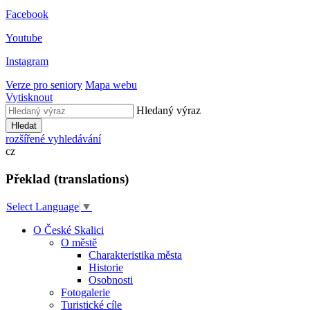
Facebook
Youtube
Instagram
Verze pro seniory
Mapa webu
Vytisknout
Hledaný výraz
Hledat
rozšířené vyhledávání
cz
Překlad (translations)
Select Language
▼
O České Skalici
O městě
Charakteristika města
Historie
Osobnosti
Fotogalerie
Turistické cíle