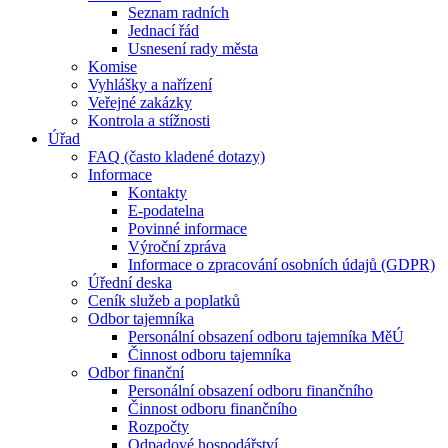
Seznam radních
Jednací řád
Usnesení rady města
Komise
Vyhlášky a nařízení
Veřejné zakázky
Kontrola a stížnosti
Úřad
FAQ (často kladené dotazy)
Informace
Kontakty
E-podatelna
Povinné informace
Výroční zpráva
Informace o zpracování osobních údajů (GDPR)
Úřední deska
Ceník služeb a poplatků
Odbor tajemníka
Personální obsazení odboru tajemníka MěÚ
Činnost odboru tajemníka
Odbor finanční
Personální obsazení odboru finančního
Činnost odboru finančního
Rozpočty
Odpadové hospodářství