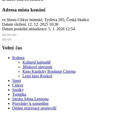
Adresa místa konání
ve Sboru Církve bratrské, Tyršova 285, Česká Skalice
Datum vložení:
12. 12. 2025 10:38
Datum poslední aktualizace:
5. 1. 2026 12:54
Volný čas
Kultura
Kulturní kalendář
Jiřinkové slavnosti
Kino Kaplicky Boutique Cinema
Letní kino Rozkoš
Sport
Církve
Spolky
Turistika
Stezka Johna Lennona
Pozvánky k sousedům
Online rezervace sportovišť