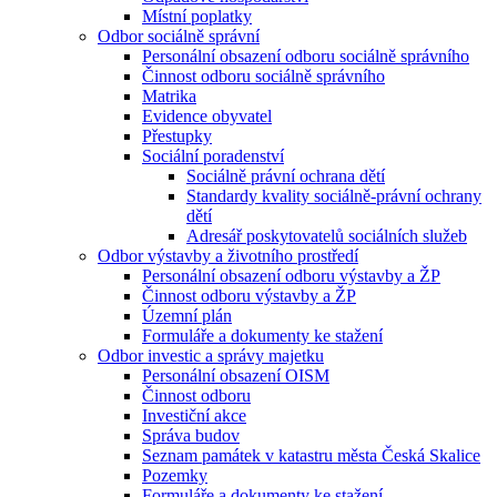
Místní poplatky
Odbor sociálně správní
Personální obsazení odboru sociálně správního
Činnost odboru sociálně správního
Matrika
Evidence obyvatel
Přestupky
Sociální poradenství
Sociálně právní ochrana dětí
Standardy kvality sociálně-právní ochrany
dětí
Adresář poskytovatelů sociálních služeb
Odbor výstavby a životního prostředí
Personální obsazení odboru výstavby a ŽP
Činnost odboru výstavby a ŽP
Územní plán
Formuláře a dokumenty ke stažení
Odbor investic a správy majetku
Personální obsazení OISM
Činnost odboru
Investiční akce
Správa budov
Seznam památek v katastru města Česká Skalice
Pozemky
Formuláře a dokumenty ke stažení