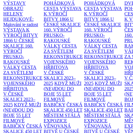
VÝSTAVY
POHÁDKOVÁ
POHÁDKOVÁ
DV
OBRAZŮ
CESTA
VÝSTAVA
CESTA
VÝSTAVA
PO
HELENY
K VÝROČÍ
K VÝROČÍ
CE
HEJDUKOVÉ:
BITVY 1866 U
BITVY 1866 U
K 
Malování je radost
ČESKÉ SKALICE
ČESKÉ SKALICE
BIT
VÝSTAVA K
160. VÝROČÍ
160. VÝROČÍ
ČES
VÝROČÍ BITVY
PRUSKO-
PRUSKO-
160
1866 U ČESKÉ
RAKOUSKÉ
RAKOUSKÉ
PR
SKALICE
160.
VÁLKY
CESTA
VÁLKY
CESTA
RA
VÝROČÍ
ZA SVĚTLEM
ZA SVĚTLEM
VÁ
PRUSKO-
REKONSTRUKCE
REKONSTRUKCE
ZA
RAKOUSKÉ
VOJENSKÉHO
VOJENSKÉHO
RE
VÁLKY
CESTA
HŘBITOVA
HŘBITOVA
VO
ZA SVĚTLEM
V ČESKÉ
V ČESKÉ
HŘ
REKONSTRUKCE
SKALICI 2023–
SKALICI 2023–
V 
VOJENSKÉHO
2025
KDYŽ MUŽI
2025
KDYŽ MUŽI
SKA
HŘBITOVA
(NE)JDOU DO
(NE)JDOU DO
202
V ČESKÉ
BOJE
55 LET
BOJE
55 LET
(NE
SKALICI 2023–
FILMOVÉ
FILMOVÉ
BO
2025
KDYŽ MUŽI
BABIČKY
ČESKÁ
BABIČKY
ČESKÁ
FI
(NE)JDOU DO
SKALICE 450 LET
SKALICE 450 LET
BA
BOJE
55 LET
MĚSTEM
STÁLÁ
MĚSTEM
STÁLÁ
SKA
FILMOVÉ
EXPOZICE
EXPOZICE
MĚ
BABIČKY
ČESKÁ
VĚNOVANÁ
VĚNOVANÁ
EX
SKALICE 450 LET
BITVĚ U ČESKÉ
BITVĚ U ČESKÉ
VĚ