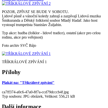
POZOR, ZPÍVAT SE BUDE V SOBOTU.
Lidové písně a vánoční koledy zahrají a zazpívají Lidová muzika
Šmikuranda a Dětský folklorní soubor Mladý Hadař. Jako host
vystoupí trumpetista Stanislav Žuljabin.
Typ akce: hudba (folklor - lidové tradice), ostatní (akce pro celou
rodinu, akce pro veřejnost)
Foto archiv SVČ Bájo
TŘÍKRÁLOVÉ ZPÍVÁNÍ 1
Přílohy
Plakát na: "Tříkrálové zpívání"
ca7ff374-a0c6-47a0-8f7a-ccd79dcccb4f.jpg
Typ souboru: JPG obrázek, Velikost: 556,21 kB
Další informace