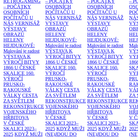
RETROGAMING
– POČÁTKY
– POČÁTKY
– 
– POČÁTKY
OSOBNÍCH
OSOBNÍCH
OS
OSOBNÍCH
POČÍTAČŮ U
POČÍTAČŮ U
PO
POČÍTAČŮ U
NÁS
VERNISÁŽ
NÁS
VERNISÁŽ
NÁ
NÁS
VERNISÁŽ
VÝSTAVY
VÝSTAVY
VÝ
VÝSTAVY
OBRAZŮ
OBRAZŮ
OB
OBRAZŮ
HELENY
HELENY
HE
HELENY
HEJDUKOVÉ:
HEJDUKOVÉ:
HE
HEJDUKOVÉ:
Malování je radost
Malování je radost
Malo
Malování je radost
VÝSTAVA K
VÝSTAVA K
VÝ
VÝSTAVA K
VÝROČÍ BITVY
VÝROČÍ BITVY
VÝ
VÝROČÍ BITVY
1866 U ČESKÉ
1866 U ČESKÉ
186
1866 U ČESKÉ
SKALICE
160.
SKALICE
160.
SK
SKALICE
160.
VÝROČÍ
VÝROČÍ
VÝ
VÝROČÍ
PRUSKO-
PRUSKO-
PR
PRUSKO-
RAKOUSKÉ
RAKOUSKÉ
RA
RAKOUSKÉ
VÁLKY
CESTA
VÁLKY
CESTA
VÁ
VÁLKY
CESTA
ZA SVĚTLEM
ZA SVĚTLEM
ZA
ZA SVĚTLEM
REKONSTRUKCE
REKONSTRUKCE
RE
REKONSTRUKCE
VOJENSKÉHO
VOJENSKÉHO
VO
VOJENSKÉHO
HŘBITOVA
HŘBITOVA
HŘ
HŘBITOVA
V ČESKÉ
V ČESKÉ
V 
V ČESKÉ
SKALICI 2023–
SKALICI 2023–
SKA
SKALICI 2023–
2025
KDYŽ MUŽI
2025
KDYŽ MUŽI
202
2025
KDYŽ MUŽI
(NE)JDOU DO
(NE)JDOU DO
(NE