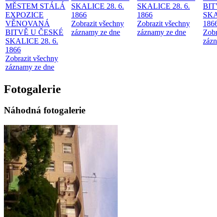
MĚSTEM
STÁLÁ
SKALICE 28. 6.
SKALICE 28. 6.
BIT
EXPOZICE
1866
1866
SKA
VĚNOVANÁ
Zobrazit všechny
Zobrazit všechny
186
BITVĚ U ČESKÉ
záznamy ze dne
záznamy ze dne
Zobr
SKALICE 28. 6.
zázn
1866
Zobrazit všechny
záznamy ze dne
Fotogalerie
Náhodná fotogalerie