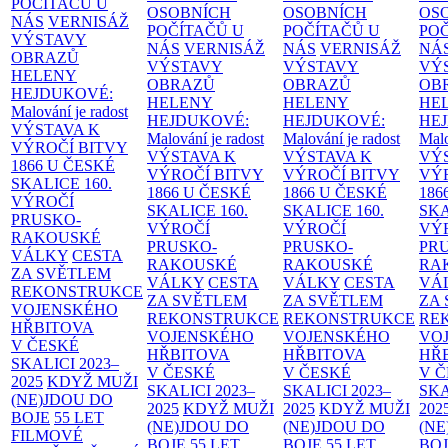
POČÍTAČŮ U
OSOBNÍCH
OSOBNÍCH
OS
NÁS
VERNISÁŽ
POČÍTAČŮ U
POČÍTAČŮ U
PO
VÝSTAVY
NÁS
VERNISÁŽ
NÁS
VERNISÁŽ
NÁ
OBRAZŮ
VÝSTAVY
VÝSTAVY
VÝ
HELENY
OBRAZŮ
OBRAZŮ
OB
HEJDUKOVÉ:
HELENY
HELENY
HE
Malování je radost
HEJDUKOVÉ:
HEJDUKOVÉ:
HE
VÝSTAVA K
Malování je radost
Malování je radost
Malo
VÝROČÍ BITVY
VÝSTAVA K
VÝSTAVA K
VÝ
1866 U ČESKÉ
VÝROČÍ BITVY
VÝROČÍ BITVY
VÝ
SKALICE
160.
1866 U ČESKÉ
1866 U ČESKÉ
186
VÝROČÍ
SKALICE
160.
SKALICE
160.
SK
PRUSKO-
VÝROČÍ
VÝROČÍ
VÝ
RAKOUSKÉ
PRUSKO-
PRUSKO-
PR
VÁLKY
CESTA
RAKOUSKÉ
RAKOUSKÉ
RA
ZA SVĚTLEM
VÁLKY
CESTA
VÁLKY
CESTA
VÁ
REKONSTRUKCE
ZA SVĚTLEM
ZA SVĚTLEM
ZA
VOJENSKÉHO
REKONSTRUKCE
REKONSTRUKCE
RE
HŘBITOVA
VOJENSKÉHO
VOJENSKÉHO
VO
V ČESKÉ
HŘBITOVA
HŘBITOVA
HŘ
SKALICI 2023–
V ČESKÉ
V ČESKÉ
V 
2025
KDYŽ MUŽI
SKALICI 2023–
SKALICI 2023–
SKA
(NE)JDOU DO
2025
KDYŽ MUŽI
2025
KDYŽ MUŽI
202
BOJE
55 LET
(NE)JDOU DO
(NE)JDOU DO
(NE
FILMOVÉ
BOJE
55 LET
BOJE
55 LET
BO