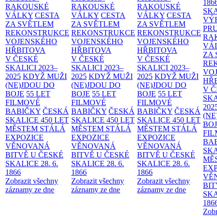
186
RAKOUSKÉ
RAKOUSKÉ
RAKOUSKÉ
SK
VÁLKY
CESTA
VÁLKY
CESTA
VÁLKY
CESTA
VÝ
ZA SVĚTLEM
ZA SVĚTLEM
ZA SVĚTLEM
PR
REKONSTRUKCE
REKONSTRUKCE
REKONSTRUKCE
RA
VOJENSKÉHO
VOJENSKÉHO
VOJENSKÉHO
VÁ
HŘBITOVA
HŘBITOVA
HŘBITOVA
ZA
V ČESKÉ
V ČESKÉ
V ČESKÉ
RE
SKALICI 2023–
SKALICI 2023–
SKALICI 2023–
VO
2025
KDYŽ MUŽI
2025
KDYŽ MUŽI
2025
KDYŽ MUŽI
HŘ
(NE)JDOU DO
(NE)JDOU DO
(NE)JDOU DO
V 
BOJE
55 LET
BOJE
55 LET
BOJE
55 LET
SKA
FILMOVÉ
FILMOVÉ
FILMOVÉ
202
BABIČKY
ČESKÁ
BABIČKY
ČESKÁ
BABIČKY
ČESKÁ
(NE
SKALICE 450 LET
SKALICE 450 LET
SKALICE 450 LET
BO
MĚSTEM
STÁLÁ
MĚSTEM
STÁLÁ
MĚSTEM
STÁLÁ
FI
EXPOZICE
EXPOZICE
EXPOZICE
BA
VĚNOVANÁ
VĚNOVANÁ
VĚNOVANÁ
SKA
BITVĚ U ČESKÉ
BITVĚ U ČESKÉ
BITVĚ U ČESKÉ
MĚ
SKALICE 28. 6.
SKALICE 28. 6.
SKALICE 28. 6.
EX
1866
1866
1866
VĚ
Zobrazit všechny
Zobrazit všechny
Zobrazit všechny
BIT
záznamy ze dne
záznamy ze dne
záznamy ze dne
SKA
186
Zobr