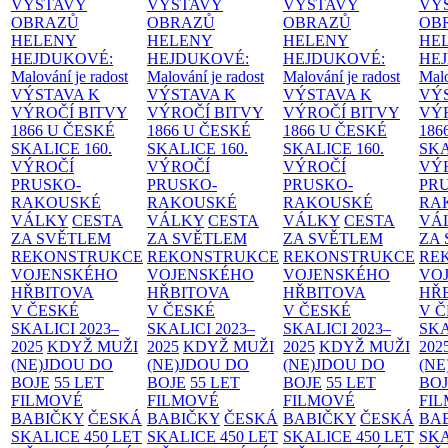
VÝSTAVY
VÝSTAVY
VÝSTAVY
VÝ
OBRAZŮ
OBRAZŮ
OBRAZŮ
OB
HELENY
HELENY
HELENY
HE
HEJDUKOVÉ:
HEJDUKOVÉ:
HEJDUKOVÉ:
HE
Malování je radost
Malování je radost
Malování je radost
Malo
VÝSTAVA K
VÝSTAVA K
VÝSTAVA K
VÝ
VÝROČÍ BITVY
VÝROČÍ BITVY
VÝROČÍ BITVY
VÝ
1866 U ČESKÉ
1866 U ČESKÉ
1866 U ČESKÉ
186
SKALICE
160.
SKALICE
160.
SKALICE
160.
SK
VÝROČÍ
VÝROČÍ
VÝROČÍ
VÝ
PRUSKO-
PRUSKO-
PRUSKO-
PR
RAKOUSKÉ
RAKOUSKÉ
RAKOUSKÉ
RA
VÁLKY
CESTA
VÁLKY
CESTA
VÁLKY
CESTA
VÁ
ZA SVĚTLEM
ZA SVĚTLEM
ZA SVĚTLEM
ZA
REKONSTRUKCE
REKONSTRUKCE
REKONSTRUKCE
RE
VOJENSKÉHO
VOJENSKÉHO
VOJENSKÉHO
VO
HŘBITOVA
HŘBITOVA
HŘBITOVA
HŘ
V ČESKÉ
V ČESKÉ
V ČESKÉ
V 
SKALICI 2023–
SKALICI 2023–
SKALICI 2023–
SKA
2025
KDYŽ MUŽI
2025
KDYŽ MUŽI
2025
KDYŽ MUŽI
202
(NE)JDOU DO
(NE)JDOU DO
(NE)JDOU DO
(NE
BOJE
55 LET
BOJE
55 LET
BOJE
55 LET
BO
FILMOVÉ
FILMOVÉ
FILMOVÉ
FI
BABIČKY
ČESKÁ
BABIČKY
ČESKÁ
BABIČKY
ČESKÁ
BA
SKALICE 450 LET
SKALICE 450 LET
SKALICE 450 LET
SKA