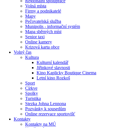
Regionální spolupráce
Volná místa
Firmy a podnikatelé
Mapy
Pečovatelská služba
Munipolis - informační systém
Mapa sběrných míst
Senior taxi
Online kamery
Krizová karta obce
Volný čas
Kultura
Kulturní kalendář
Jiřinkové slavnosti
Kino Kaplicky Boutique Cinema
Letní kino Rozkoš
Sport
Církve
Spolky
Turistika
Stezka Johna Lennona
Pozvánky k sousedům
Online rezervace sportovišť
Kontakty
Kontakty na MÚ