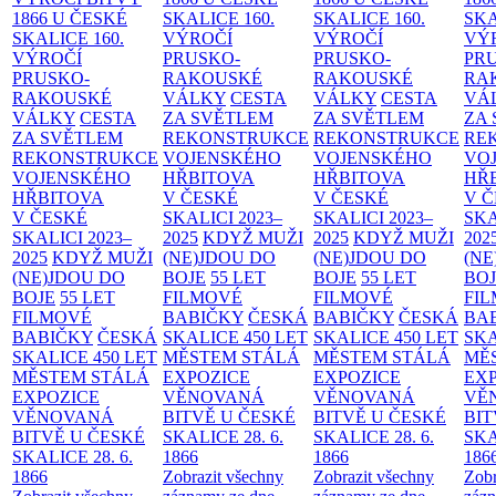
1866 U ČESKÉ
SKALICE
160.
SKALICE
160.
SK
SKALICE
160.
VÝROČÍ
VÝROČÍ
VÝ
VÝROČÍ
PRUSKO-
PRUSKO-
PR
PRUSKO-
RAKOUSKÉ
RAKOUSKÉ
RA
RAKOUSKÉ
VÁLKY
CESTA
VÁLKY
CESTA
VÁ
VÁLKY
CESTA
ZA SVĚTLEM
ZA SVĚTLEM
ZA
ZA SVĚTLEM
REKONSTRUKCE
REKONSTRUKCE
RE
REKONSTRUKCE
VOJENSKÉHO
VOJENSKÉHO
VO
VOJENSKÉHO
HŘBITOVA
HŘBITOVA
HŘ
HŘBITOVA
V ČESKÉ
V ČESKÉ
V 
V ČESKÉ
SKALICI 2023–
SKALICI 2023–
SKA
SKALICI 2023–
2025
KDYŽ MUŽI
2025
KDYŽ MUŽI
202
2025
KDYŽ MUŽI
(NE)JDOU DO
(NE)JDOU DO
(NE
(NE)JDOU DO
BOJE
55 LET
BOJE
55 LET
BO
BOJE
55 LET
FILMOVÉ
FILMOVÉ
FI
FILMOVÉ
BABIČKY
ČESKÁ
BABIČKY
ČESKÁ
BA
BABIČKY
ČESKÁ
SKALICE 450 LET
SKALICE 450 LET
SKA
SKALICE 450 LET
MĚSTEM
STÁLÁ
MĚSTEM
STÁLÁ
MĚ
MĚSTEM
STÁLÁ
EXPOZICE
EXPOZICE
EX
EXPOZICE
VĚNOVANÁ
VĚNOVANÁ
VĚ
VĚNOVANÁ
BITVĚ U ČESKÉ
BITVĚ U ČESKÉ
BIT
BITVĚ U ČESKÉ
SKALICE 28. 6.
SKALICE 28. 6.
SKA
SKALICE 28. 6.
1866
1866
186
1866
Zobrazit všechny
Zobrazit všechny
Zobr