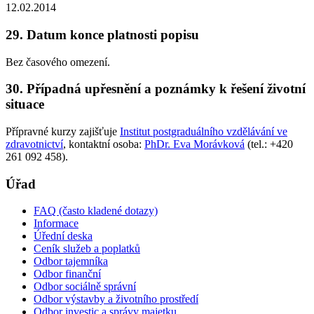
12.02.2014
29. Datum konce platnosti popisu
Bez časového omezení.
30. Případná upřesnění a poznámky k řešení životní
situace
Přípravné kurzy zajišťuje
Institut postgraduálního vzdělávání ve
zdravotnictví
, kontaktní osoba:
PhDr. Eva Morávková
(tel.: +420
261 092 458).
Úřad
FAQ (často kladené dotazy)
Informace
Úřední deska
Ceník služeb a poplatků
Odbor tajemníka
Odbor finanční
Odbor sociálně správní
Odbor výstavby a životního prostředí
Odbor investic a správy majetku