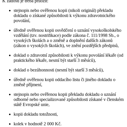
K žádosti je třeba přiložit:
stejnopis nebo ověřenou kopii (nikoli originál) překladu
dokladu o získané způsobilosti k výkonu zdravotnického
povolání,
úředně ověřenou kopii osvědčení o uznání vysokoškolského
vzdělání (tzv. nostrifikace) podle zákona č. 111/1998 Sb., o
vysokých školách a o změně a doplnění dalších zákonů
(zákon o vysokých školách), ve znění pozdějších předpisů,
doklad o zdravotní způsobilosti k výkonu povolání lékaře (od
praktického lékaře, nesmí být starší 3 měsíců),
doklad o bezúhonnosti (nesmí být starší 3 měsíců),
úředně ověřenou kopii oddacího listu či jiného dokladu o
změně příjmení,
stejnopis nebo ověřenou kopii překladu dokladu o uznání
odborné nebo specializované způsobilosti získané v členském
státě Evropské unie,
kopii dokladu totožnosti,
kolek v hodnotě 2 000 Kč.