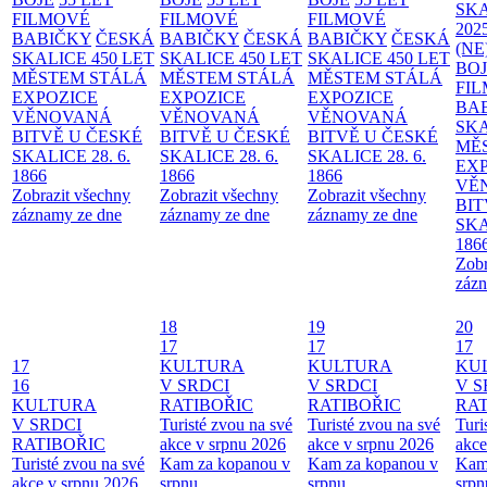
SKA
FILMOVÉ
FILMOVÉ
FILMOVÉ
202
BABIČKY
ČESKÁ
BABIČKY
ČESKÁ
BABIČKY
ČESKÁ
(NE
SKALICE 450 LET
SKALICE 450 LET
SKALICE 450 LET
BO
MĚSTEM
STÁLÁ
MĚSTEM
STÁLÁ
MĚSTEM
STÁLÁ
FI
EXPOZICE
EXPOZICE
EXPOZICE
BA
VĚNOVANÁ
VĚNOVANÁ
VĚNOVANÁ
SKA
BITVĚ U ČESKÉ
BITVĚ U ČESKÉ
BITVĚ U ČESKÉ
MĚ
SKALICE 28. 6.
SKALICE 28. 6.
SKALICE 28. 6.
EX
1866
1866
1866
VĚ
Zobrazit všechny
Zobrazit všechny
Zobrazit všechny
BIT
záznamy ze dne
záznamy ze dne
záznamy ze dne
SKA
186
Zobr
zázn
18
19
20
17
17
17
17
KULTURA
KULTURA
KU
16
V SRDCI
V SRDCI
V S
KULTURA
RATIBOŘIC
RATIBOŘIC
RAT
V SRDCI
Turisté zvou na své
Turisté zvou na své
Turi
RATIBOŘIC
akce v srpnu 2026
akce v srpnu 2026
akce
Turisté zvou na své
Kam za kopanou v
Kam za kopanou v
Kam
akce v srpnu 2026
srpnu
srpnu
srpn