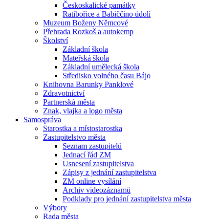
Českoskalické památky
Ratibořice a Babiččino údolí
Muzeum Boženy Němcové
Přehrada Rozkoš a autokemp
Školství
Základní škola
Mateřská škola
Základní umělecká škola
Středisko volného času Bájo
Knihovna Barunky Panklové
Zdravotnictví
Partnerská města
Znak, vlajka a logo města
Samospráva
Starostka a místostarostka
Zastupitelstvo města
Seznam zastupitelů
Jednací řád ZM
Usnesení zastupitelstva
Zápisy z jednání zastupitelstva
ZM online vysílání
Archiv videozáznamů
Podklady pro jednání zastupitelstva města
Výbory
Rada města