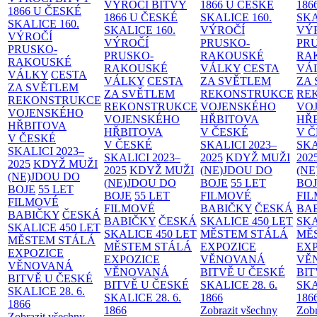
VÝROČÍ BITVY
1866 U ČESKÉ
186
1866 U ČESKÉ
1866 U ČESKÉ
SKALICE
160.
SK
SKALICE
160.
SKALICE
160.
VÝROČÍ
VÝ
VÝROČÍ
VÝROČÍ
PRUSKO-
PR
PRUSKO-
PRUSKO-
RAKOUSKÉ
RA
RAKOUSKÉ
RAKOUSKÉ
VÁLKY
CESTA
VÁ
VÁLKY
CESTA
VÁLKY
CESTA
ZA SVĚTLEM
ZA
ZA SVĚTLEM
ZA SVĚTLEM
REKONSTRUKCE
RE
REKONSTRUKCE
REKONSTRUKCE
VOJENSKÉHO
VO
VOJENSKÉHO
VOJENSKÉHO
HŘBITOVA
HŘ
HŘBITOVA
HŘBITOVA
V ČESKÉ
V 
V ČESKÉ
V ČESKÉ
SKALICI 2023–
SKA
SKALICI 2023–
SKALICI 2023–
2025
KDYŽ MUŽI
202
2025
KDYŽ MUŽI
2025
KDYŽ MUŽI
(NE)JDOU DO
(NE
(NE)JDOU DO
(NE)JDOU DO
BOJE
55 LET
BO
BOJE
55 LET
BOJE
55 LET
FILMOVÉ
FI
FILMOVÉ
FILMOVÉ
BABIČKY
ČESKÁ
BA
BABIČKY
ČESKÁ
BABIČKY
ČESKÁ
SKALICE 450 LET
SKA
SKALICE 450 LET
SKALICE 450 LET
MĚSTEM
STÁLÁ
MĚ
MĚSTEM
STÁLÁ
MĚSTEM
STÁLÁ
EXPOZICE
EX
EXPOZICE
EXPOZICE
VĚNOVANÁ
VĚ
VĚNOVANÁ
VĚNOVANÁ
BITVĚ U ČESKÉ
BIT
BITVĚ U ČESKÉ
BITVĚ U ČESKÉ
SKALICE 28. 6.
SKA
SKALICE 28. 6.
SKALICE 28. 6.
1866
186
1866
1866
Zobrazit všechny
Zobr
Zobrazit všechny