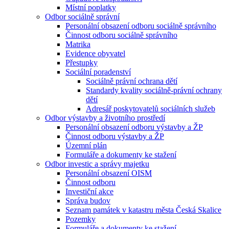
Místní poplatky
Odbor sociálně správní
Personální obsazení odboru sociálně správního
Činnost odboru sociálně správního
Matrika
Evidence obyvatel
Přestupky
Sociální poradenství
Sociálně právní ochrana dětí
Standardy kvality sociálně-právní ochrany
dětí
Adresář poskytovatelů sociálních služeb
Odbor výstavby a životního prostředí
Personální obsazení odboru výstavby a ŽP
Činnost odboru výstavby a ŽP
Územní plán
Formuláře a dokumenty ke stažení
Odbor investic a správy majetku
Personální obsazení OISM
Činnost odboru
Investiční akce
Správa budov
Seznam památek v katastru města Česká Skalice
Pozemky
Formuláře a dokumenty ke stažení