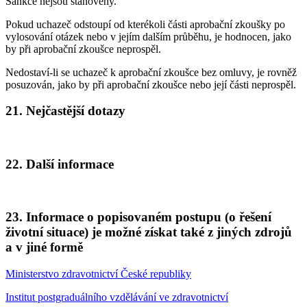
Sankce nejsou stanoveny.
Pokud uchazeč odstoupí od kterékoli části aprobační zkoušky po
vylosování otázek nebo v jejím dalším průběhu, je hodnocen, jako
by při aprobační zkoušce neprospěl.
Nedostaví-li se uchazeč k aprobační zkoušce bez omluvy, je rovněž
posuzován, jako by při aprobační zkoušce nebo její části neprospěl.
21. Nejčastější dotazy
22. Další informace
23. Informace o popisovaném postupu (o řešení
životní situace) je možné získat také z jiných zdrojů
a v jiné formě
Ministerstvo zdravotnictví České republiky
Institut postgraduálního vzdělávání ve zdravotnictví