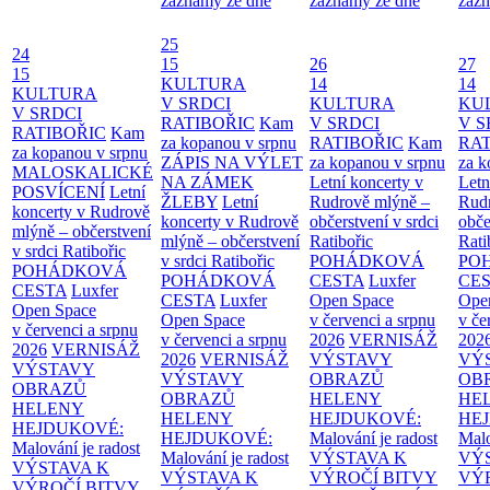
záznamy ze dne
záznamy ze dne
zázn
25
24
15
26
27
15
KULTURA
14
14
KULTURA
V SRDCI
KULTURA
KU
V SRDCI
RATIBOŘIC
Kam
V SRDCI
V S
RATIBOŘIC
Kam
za kopanou v srpnu
RATIBOŘIC
Kam
RAT
za kopanou v srpnu
ZÁPIS NA VÝLET
za kopanou v srpnu
za k
MALOSKALICKÉ
NA ZÁMEK
Letní koncerty v
Letn
POSVÍCENÍ
Letní
ŽLEBY
Letní
Rudrově mlýně –
Rud
koncerty v Rudrově
koncerty v Rudrově
občerstvení v srdci
obče
mlýně – občerstvení
mlýně – občerstvení
Ratibořic
Rati
v srdci Ratibořic
v srdci Ratibořic
POHÁDKOVÁ
PO
POHÁDKOVÁ
POHÁDKOVÁ
CESTA
Luxfer
CE
CESTA
Luxfer
CESTA
Luxfer
Open Space
Ope
Open Space
Open Space
v červenci a srpnu
v če
v červenci a srpnu
v červenci a srpnu
2026
VERNISÁŽ
202
2026
VERNISÁŽ
2026
VERNISÁŽ
VÝSTAVY
VÝ
VÝSTAVY
VÝSTAVY
OBRAZŮ
OB
OBRAZŮ
OBRAZŮ
HELENY
HE
HELENY
HELENY
HEJDUKOVÉ:
HE
HEJDUKOVÉ:
HEJDUKOVÉ:
Malování je radost
Malo
Malování je radost
Malování je radost
VÝSTAVA K
VÝ
VÝSTAVA K
VÝSTAVA K
VÝROČÍ BITVY
VÝ
VÝROČÍ BITVY