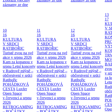
Zobrazit všechny
záznamy ze dne
záznamy ze dne
zázn
záznamy ze dne
13
17
KU
V S
10
11
12
RAT
16
16
16
KO
KULTURA
KULTURA
KULTURA
PR
V SRDCI
V SRDCI
V SRDCI
VÝ
RATIBOŘIC
RATIBOŘIC
RATIBOŘIC
KO
Turisté zvou na své
Turisté zvou na své
Turisté zvou na své
TR
akce v srpnu 2026
akce v srpnu 2026
akce v srpnu 2026
MO
Kam za kopanou v
Kam za kopanou v
Kam za kopanou v
BA
srpnu
Letní koncerty
srpnu
Letní koncerty
srpnu
Letní koncerty
zvou
v Rudrově mlýně –
v Rudrově mlýně –
v Rudrově mlýně –
v sr
občerstvení v srdci
občerstvení v srdci
občerstvení v srdci
za k
Ratibořic
Ratibořic
Ratibořic
Letn
POHÁDKOVÁ
POHÁDKOVÁ
POHÁDKOVÁ
Rud
CESTA
Luxfer
CESTA
Luxfer
CESTA
Luxfer
obče
Open Space
Open Space
Open Space
Rati
v červenci a srpnu
v červenci a srpnu
v červenci a srpnu
PO
2026
2026
2026
CE
RETROGAMING
RETROGAMING
RETROGAMING
Ope
– POČÁTKY
– POČÁTKY
– POČÁTKY