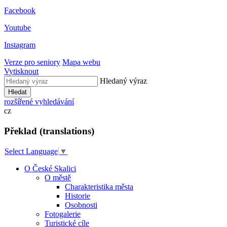
Facebook
Youtube
Instagram
Verze pro seniory
Mapa webu
Vytisknout
Hledaný výraz
Hledat
rozšířené vyhledávání
cz
Překlad (translations)
Select Language
▼
O České Skalici
O městě
Charakteristika města
Historie
Osobnosti
Fotogalerie
Turistické cíle