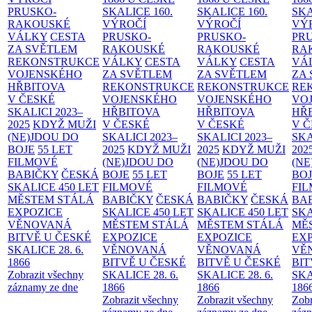
PRUSKO-
SKALICE
160.
SKALICE
160.
SK
RAKOUSKÉ
VÝROČÍ
VÝROČÍ
VÝ
VÁLKY
CESTA
PRUSKO-
PRUSKO-
PR
ZA SVĚTLEM
RAKOUSKÉ
RAKOUSKÉ
RA
REKONSTRUKCE
VÁLKY
CESTA
VÁLKY
CESTA
VÁ
VOJENSKÉHO
ZA SVĚTLEM
ZA SVĚTLEM
ZA
HŘBITOVA
REKONSTRUKCE
REKONSTRUKCE
RE
V ČESKÉ
VOJENSKÉHO
VOJENSKÉHO
VO
SKALICI 2023–
HŘBITOVA
HŘBITOVA
HŘ
2025
KDYŽ MUŽI
V ČESKÉ
V ČESKÉ
V 
(NE)JDOU DO
SKALICI 2023–
SKALICI 2023–
SKA
BOJE
55 LET
2025
KDYŽ MUŽI
2025
KDYŽ MUŽI
202
FILMOVÉ
(NE)JDOU DO
(NE)JDOU DO
(NE
BABIČKY
ČESKÁ
BOJE
55 LET
BOJE
55 LET
BO
SKALICE 450 LET
FILMOVÉ
FILMOVÉ
FI
MĚSTEM
STÁLÁ
BABIČKY
ČESKÁ
BABIČKY
ČESKÁ
BA
EXPOZICE
SKALICE 450 LET
SKALICE 450 LET
SKA
VĚNOVANÁ
MĚSTEM
STÁLÁ
MĚSTEM
STÁLÁ
MĚ
BITVĚ U ČESKÉ
EXPOZICE
EXPOZICE
EX
SKALICE 28. 6.
VĚNOVANÁ
VĚNOVANÁ
VĚ
1866
BITVĚ U ČESKÉ
BITVĚ U ČESKÉ
BIT
Zobrazit všechny
SKALICE 28. 6.
SKALICE 28. 6.
SKA
záznamy ze dne
1866
1866
186
Zobrazit všechny
Zobrazit všechny
Zobr