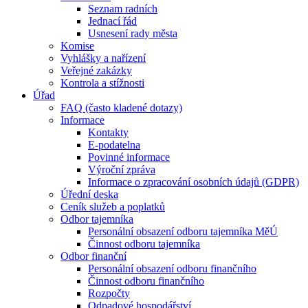
Seznam radních
Jednací řád
Usnesení rady města
Komise
Vyhlášky a nařízení
Veřejné zakázky
Kontrola a stížnosti
Úřad
FAQ (často kladené dotazy)
Informace
Kontakty
E-podatelna
Povinné informace
Výroční zpráva
Informace o zpracování osobních údajů (GDPR)
Úřední deska
Ceník služeb a poplatků
Odbor tajemníka
Personální obsazení odboru tajemníka MěÚ
Činnost odboru tajemníka
Odbor finanční
Personální obsazení odboru finančního
Činnost odboru finančního
Rozpočty
Odpadové hospodářství