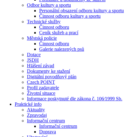
Odbor kultury a sportu
Personální obsazení odboru kultury a sportu
Činnost odboru kultury a sportu
Technické služby
Činnost odboru
Ceník služeb a prací
Městská policie
Činnost odboru
Galerie nalezených psů
Dotace
JSDH
Hlášení závad
Dokumenty ke stažení
Digitální povodňový plán
Czech POINT
Profil zadavatele
Životní situace
Informace poskytnuté dle zákona č. 106⁄1999 Sb.
Praktické info
Aktuality
Zpravodaj
Informační centrum
Informační centrum
Doprava