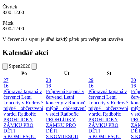
Čtvrtek
8:00-12.00
Pátek
8:00-12:00
V červenci a srpnu je úřad každý pátek pro veřejnost uzavřen
Kalendář akcí
Srpen
2026
Po
Út
St
27
28
29
30
16
16
16
16
Přípravná kopaná v
Přípravná kopaná v
Přípravná kopaná v
Příp
červenci
Letní
červenci
Letní
červenci
Letní
červ
koncerty v Rudrově
koncerty v Rudrově
koncerty v Rudrově
konc
mlýně – občerstvení
mlýně – občerstvení
mlýně – občerstvení
mlýn
v srdci Ratibořic
v srdci Ratibořic
v srdci Ratibořic
v sr
PROHLÍDKY
PROHLÍDKY
PROHLÍDKY
PR
ZÁMKU PRO
ZÁMKU PRO
ZÁMKU PRO
ZÁ
DĚTI
DĚTI
DĚTI
DĚT
S KOMTESOU
S KOMTESOU
S KOMTESOU
S 