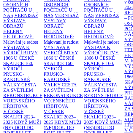
v če
OSOBNÍCH
OSOBNÍCH
OSOBNÍCH
202
POČÍTAČŮ U
POČÍTAČŮ U
POČÍTAČŮ U
RE
NÁS
VERNISÁŽ
NÁS
VERNISÁŽ
NÁS
VERNISÁŽ
– 
VÝSTAVY
VÝSTAVY
VÝSTAVY
OS
OBRAZŮ
OBRAZŮ
OBRAZŮ
PO
HELENY
HELENY
HELENY
NÁ
HEJDUKOVÉ:
HEJDUKOVÉ:
HEJDUKOVÉ:
VÝ
Malování je radost
Malování je radost
Malování je radost
OB
VÝSTAVA K
VÝSTAVA K
VÝSTAVA K
HE
VÝROČÍ BITVY
VÝROČÍ BITVY
VÝROČÍ BITVY
HE
1866 U ČESKÉ
1866 U ČESKÉ
1866 U ČESKÉ
Malo
SKALICE
160.
SKALICE
160.
SKALICE
160.
VÝ
VÝROČÍ
VÝROČÍ
VÝROČÍ
VÝ
PRUSKO-
PRUSKO-
PRUSKO-
186
RAKOUSKÉ
RAKOUSKÉ
RAKOUSKÉ
SK
VÁLKY
CESTA
VÁLKY
CESTA
VÁLKY
CESTA
VÝ
ZA SVĚTLEM
ZA SVĚTLEM
ZA SVĚTLEM
PR
REKONSTRUKCE
REKONSTRUKCE
REKONSTRUKCE
RA
VOJENSKÉHO
VOJENSKÉHO
VOJENSKÉHO
VÁ
HŘBITOVA
HŘBITOVA
HŘBITOVA
ZA
V ČESKÉ
V ČESKÉ
V ČESKÉ
RE
SKALICI 2023–
SKALICI 2023–
SKALICI 2023–
VO
2025
KDYŽ MUŽI
2025
KDYŽ MUŽI
2025
KDYŽ MUŽI
HŘ
(NE)JDOU DO
(NE)JDOU DO
(NE)JDOU DO
V 
BOJE
55 LET
BOJE
55 LET
BOJE
55 LET