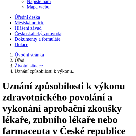
Napište nám
Mapa webu
Úřední deska
Městská policie
Hlášení závad
Českoskalický zpravodaj
Dokumenty a formuláře
Dotace
Úvodní stránka
Úřad
Životní situace
Uznání způsobilosti k výkonu...
Uznání způsobilosti k výkonu
zdravotnického povolání a
vykonání aprobační zkoušky
lékaře, zubního lékaře nebo
farmaceuta v České republice