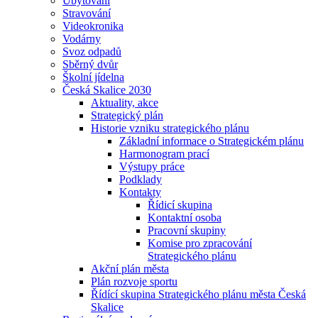
Ubytování
Stravování
Videokronika
Vodárny
Svoz odpadů
Sběrný dvůr
Školní jídelna
Česká Skalice 2030
Aktuality, akce
Strategický plán
Historie vzniku strategického plánu
Základní informace o Strategickém plánu
Harmonogram prací
Výstupy práce
Podklady
Kontakty
Řídicí skupina
Kontaktní osoba
Pracovní skupiny
Komise pro zpracování
Strategického plánu
Akční plán města
Plán rozvoje sportu
Řídící skupina Strategického plánu města Česká
Skalice