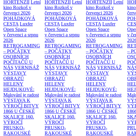
HORTENZIÍ
Letní
HORTENZIÍ
Letní
HORTENZIÍ
Letní
HOR
kino Rozkoš v
kino Rozkoš v
kino Rozkoš v
kino
červenci 2026
červenci 2026
červenci 2026
červ
POHÁDKOVÁ
POHÁDKOVÁ
POHÁDKOVÁ
PO
CESTA
Luxfer
CESTA
Luxfer
CESTA
Luxfer
CE
Open Space
Open Space
Open Space
Ope
v červenci a srpnu
v červenci a srpnu
v červenci a srpnu
v če
2026
2026
2026
202
RETROGAMING
RETROGAMING
RETROGAMING
RE
– POČÁTKY
– POČÁTKY
– POČÁTKY
– 
OSOBNÍCH
OSOBNÍCH
OSOBNÍCH
OS
POČÍTAČŮ U
POČÍTAČŮ U
POČÍTAČŮ U
PO
NÁS
VERNISÁŽ
NÁS
VERNISÁŽ
NÁS
VERNISÁŽ
NÁ
VÝSTAVY
VÝSTAVY
VÝSTAVY
VÝ
OBRAZŮ
OBRAZŮ
OBRAZŮ
OB
HELENY
HELENY
HELENY
HE
HEJDUKOVÉ:
HEJDUKOVÉ:
HEJDUKOVÉ:
HE
Malování je radost
Malování je radost
Malování je radost
Malo
VÝSTAVA K
VÝSTAVA K
VÝSTAVA K
VÝ
VÝROČÍ BITVY
VÝROČÍ BITVY
VÝROČÍ BITVY
VÝ
1866 U ČESKÉ
1866 U ČESKÉ
1866 U ČESKÉ
186
SKALICE
160.
SKALICE
160.
SKALICE
160.
SK
VÝROČÍ
VÝROČÍ
VÝROČÍ
VÝ
PRUSKO-
PRUSKO-
PRUSKO-
PR
RAKOUSKÉ
RAKOUSKÉ
RAKOUSKÉ
RA