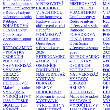
Kam za kopanou v
MISTROVSTVÍ
MISTROVSTVÍ
MI
srpnu
Letní koncerty
ČR JUNIORŮ
ČR JUNIORŮ
ČR 
v Rudrově mlýně –
V JACHTINGU
V JACHTINGU
V 
občerstvení v srdci
Letní koncerty v
Letní koncerty v
Letn
Ratibořic
Rudrově mlýně –
Rudrově mlýně –
Rud
POHÁDKOVÁ
občerstvení v srdci
občerstvení v srdci
obče
CESTA
Luxfer
Ratibořic
Ratibořic
Rati
Open Space
POHÁDKOVÁ
POHÁDKOVÁ
PO
v červenci a srpnu
CESTA
Luxfer
CESTA
Luxfer
CE
2026
Open Space
Open Space
Ope
RETROGAMING
v červenci a srpnu
v červenci a srpnu
v če
– POČÁTKY
2026
2026
202
OSOBNÍCH
RETROGAMING
RETROGAMING
RE
POČÍTAČŮ U
– POČÁTKY
– POČÁTKY
– 
NÁS
VERNISÁŽ
OSOBNÍCH
OSOBNÍCH
OS
VÝSTAVY
POČÍTAČŮ U
POČÍTAČŮ U
PO
OBRAZŮ
NÁS
VERNISÁŽ
NÁS
VERNISÁŽ
NÁ
HELENY
VÝSTAVY
VÝSTAVY
VÝ
HEJDUKOVÉ:
OBRAZŮ
OBRAZŮ
OB
Malování je radost
HELENY
HELENY
HE
VÝSTAVA K
HEJDUKOVÉ:
HEJDUKOVÉ:
HE
VÝROČÍ BITVY
Malování je radost
Malování je radost
Malo
1866 U ČESKÉ
VÝSTAVA K
VÝSTAVA K
VÝ
SKALICE
160.
VÝROČÍ BITVY
VÝROČÍ BITVY
VÝ
VÝROČÍ
1866 U ČESKÉ
1866 U ČESKÉ
186