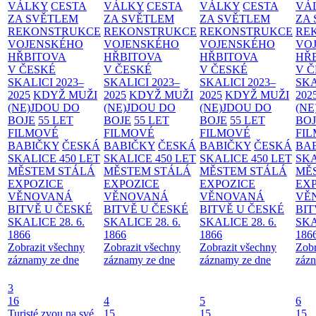
VÁLKY
CESTA
VÁLKY
CESTA
VÁLKY
CESTA
VÁ
ZA SVĚTLEM
ZA SVĚTLEM
ZA SVĚTLEM
ZA
REKONSTRUKCE
REKONSTRUKCE
REKONSTRUKCE
RE
VOJENSKÉHO
VOJENSKÉHO
VOJENSKÉHO
VO
HŘBITOVA
HŘBITOVA
HŘBITOVA
HŘ
V ČESKÉ
V ČESKÉ
V ČESKÉ
V 
SKALICI 2023–
SKALICI 2023–
SKALICI 2023–
SKA
2025
KDYŽ MUŽI
2025
KDYŽ MUŽI
2025
KDYŽ MUŽI
202
(NE)JDOU DO
(NE)JDOU DO
(NE)JDOU DO
(NE
BOJE
55 LET
BOJE
55 LET
BOJE
55 LET
BO
FILMOVÉ
FILMOVÉ
FILMOVÉ
FI
BABIČKY
ČESKÁ
BABIČKY
ČESKÁ
BABIČKY
ČESKÁ
BA
SKALICE 450 LET
SKALICE 450 LET
SKALICE 450 LET
SKA
MĚSTEM
STÁLÁ
MĚSTEM
STÁLÁ
MĚSTEM
STÁLÁ
MĚ
EXPOZICE
EXPOZICE
EXPOZICE
EX
VĚNOVANÁ
VĚNOVANÁ
VĚNOVANÁ
VĚ
BITVĚ U ČESKÉ
BITVĚ U ČESKÉ
BITVĚ U ČESKÉ
BIT
SKALICE 28. 6.
SKALICE 28. 6.
SKALICE 28. 6.
SKA
1866
1866
1866
186
Zobrazit všechny
Zobrazit všechny
Zobrazit všechny
Zobr
záznamy ze dne
záznamy ze dne
záznamy ze dne
zázn
3
16
4
5
6
Turisté zvou na své
15
15
15