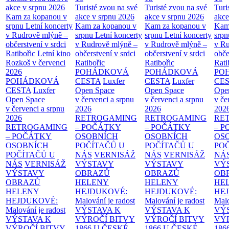
akce v srpnu 2026
Turisté zvou na své
Turisté zvou na své
Turi
Kam za kopanou v
akce v srpnu 2026
akce v srpnu 2026
akce
srpnu
Letní koncerty
Kam za kopanou v
Kam za kopanou v
Kam
v Rudrově mlýně –
srpnu
Letní koncerty
srpnu
Letní koncerty
srp
občerstvení v srdci
v Rudrově mlýně –
v Rudrově mlýně –
v Ru
Ratibořic
Letní kino
občerstvení v srdci
občerstvení v srdci
obče
Rozkoš v červenci
Ratibořic
Ratibořic
Rati
2026
POHÁDKOVÁ
POHÁDKOVÁ
PO
POHÁDKOVÁ
CESTA
Luxfer
CESTA
Luxfer
CE
CESTA
Luxfer
Open Space
Open Space
Ope
Open Space
v červenci a srpnu
v červenci a srpnu
v če
v červenci a srpnu
2026
2026
202
2026
RETROGAMING
RETROGAMING
RE
RETROGAMING
– POČÁTKY
– POČÁTKY
– 
– POČÁTKY
OSOBNÍCH
OSOBNÍCH
OS
OSOBNÍCH
POČÍTAČŮ U
POČÍTAČŮ U
PO
POČÍTAČŮ U
NÁS
VERNISÁŽ
NÁS
VERNISÁŽ
NÁ
NÁS
VERNISÁŽ
VÝSTAVY
VÝSTAVY
VÝ
VÝSTAVY
OBRAZŮ
OBRAZŮ
OB
OBRAZŮ
HELENY
HELENY
HE
HELENY
HEJDUKOVÉ:
HEJDUKOVÉ:
HE
HEJDUKOVÉ:
Malování je radost
Malování je radost
Malo
Malování je radost
VÝSTAVA K
VÝSTAVA K
VÝ
VÝSTAVA K
VÝROČÍ BITVY
VÝROČÍ BITVY
VÝ
VÝROČÍ BITVY
1866 U ČESKÉ
1866 U ČESKÉ
186