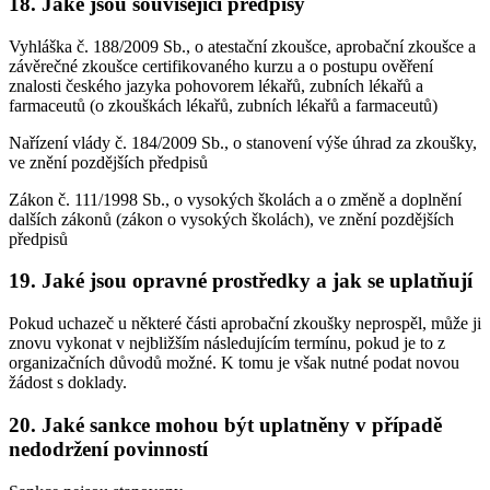
18. Jaké jsou související předpisy
Vyhláška č. 188/2009 Sb., o atestační zkoušce, aprobační zkoušce a
závěrečné zkoušce certifikovaného kurzu a o postupu ověření
znalosti českého jazyka pohovorem lékařů, zubních lékařů a
farmaceutů (o zkouškách lékařů, zubních lékařů a farmaceutů)
Nařízení vlády č. 184/2009 Sb., o stanovení výše úhrad za zkoušky,
ve znění pozdějších předpisů
Zákon č. 111/1998 Sb., o vysokých školách a o změně a doplnění
dalších zákonů (zákon o vysokých školách), ve znění pozdějších
předpisů
19. Jaké jsou opravné prostředky a jak se uplatňují
Pokud uchazeč u některé části aprobační zkoušky neprospěl, může ji
znovu vykonat v nejbližším následujícím termínu, pokud je to z
organizačních důvodů možné. K tomu je však nutné podat novou
žádost s doklady.
20. Jaké sankce mohou být uplatněny v případě
nedodržení povinností