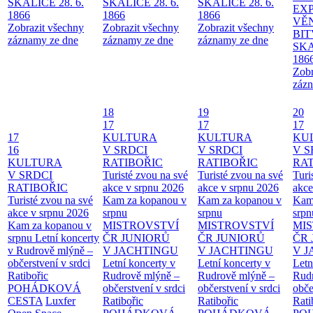
SKALICE 28. 6.
SKALICE 28. 6.
SKALICE 28. 6.
EX
1866
1866
1866
VĚ
Zobrazit všechny
Zobrazit všechny
Zobrazit všechny
BIT
záznamy ze dne
záznamy ze dne
záznamy ze dne
SKA
186
Zobr
zázn
18
19
20
17
17
17
17
KULTURA
KULTURA
KU
16
V SRDCI
V SRDCI
V S
KULTURA
RATIBOŘIC
RATIBOŘIC
RAT
V SRDCI
Turisté zvou na své
Turisté zvou na své
Turi
RATIBOŘIC
akce v srpnu 2026
akce v srpnu 2026
akce
Turisté zvou na své
Kam za kopanou v
Kam za kopanou v
Kam
akce v srpnu 2026
srpnu
srpnu
srpn
Kam za kopanou v
MISTROVSTVÍ
MISTROVSTVÍ
MI
srpnu
Letní koncerty
ČR JUNIORŮ
ČR JUNIORŮ
ČR 
v Rudrově mlýně –
V JACHTINGU
V JACHTINGU
V 
občerstvení v srdci
Letní koncerty v
Letní koncerty v
Letn
Ratibořic
Rudrově mlýně –
Rudrově mlýně –
Rud
POHÁDKOVÁ
občerstvení v srdci
občerstvení v srdci
obče
CESTA
Luxfer
Ratibořic
Ratibořic
Rati