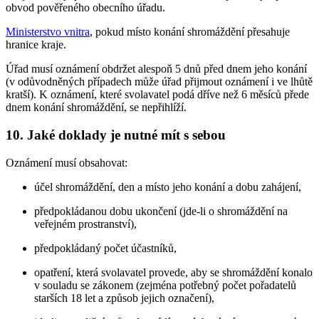
obvod pověřeného obecního úřadu.
Ministerstvo vnitra
, pokud místo konání shromáždění přesahuje
hranice kraje.
Úřad musí oznámení obdržet alespoň 5 dnů před dnem jeho konání
(v odůvodněných případech může úřad přijmout oznámení i ve lhůtě
kratší). K oznámení, které svolavatel podá dříve než 6 měsíců přede
dnem konání shromáždění, se nepřihlíží.
10. Jaké doklady je nutné mít s sebou
Oznámení musí obsahovat:
účel shromáždění, den a místo jeho konání a dobu zahájení,
předpokládanou dobu ukončení (jde-li o shromáždění na
veřejném prostranství),
předpokládaný počet účastníků,
opatření, která svolavatel provede, aby se shromáždění konalo
v souladu se zákonem (zejména potřebný počet pořadatelů
starších 18 let a způsob jejich označení),