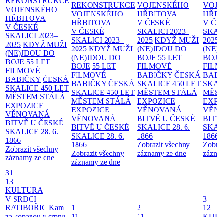
REKONSTRUKCE
REKONSTRUKCE
VOJENSKÉHO
VO
VOJENSKÉHO
VOJENSKÉHO
HŘBITOVA
HŘ
HŘBITOVA
HŘBITOVA
V ČESKÉ
V 
V ČESKÉ
V ČESKÉ
SKALICI 2023–
SKA
SKALICI 2023–
SKALICI 2023–
2025
KDYŽ MUŽI
202
2025
KDYŽ MUŽI
2025
KDYŽ MUŽI
(NE)JDOU DO
(NE
(NE)JDOU DO
(NE)JDOU DO
BOJE
55 LET
BO
BOJE
55 LET
BOJE
55 LET
FILMOVÉ
FI
FILMOVÉ
FILMOVÉ
BABIČKY
ČESKÁ
BA
BABIČKY
ČESKÁ
BABIČKY
ČESKÁ
SKALICE 450 LET
SKA
SKALICE 450 LET
SKALICE 450 LET
MĚSTEM
STÁLÁ
MĚ
MĚSTEM
STÁLÁ
MĚSTEM
STÁLÁ
EXPOZICE
EX
EXPOZICE
EXPOZICE
VĚNOVANÁ
VĚ
VĚNOVANÁ
VĚNOVANÁ
BITVĚ U ČESKÉ
BIT
BITVĚ U ČESKÉ
BITVĚ U ČESKÉ
SKALICE 28. 6.
SKA
SKALICE 28. 6.
SKALICE 28. 6.
1866
186
1866
1866
Zobrazit všechny
Zobr
Zobrazit všechny
Zobrazit všechny
záznamy ze dne
zázn
záznamy ze dne
záznamy ze dne
31
13
KULTURA
V SRDCI
3
RATIBOŘIC
Kam
1
2
12
za kopanou v srpnu
11
11
KU