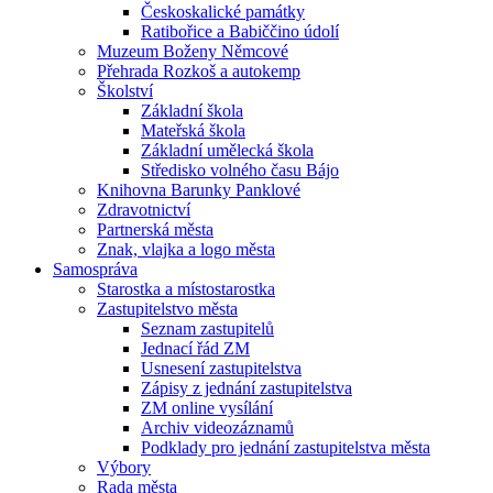
Českoskalické památky
Ratibořice a Babiččino údolí
Muzeum Boženy Němcové
Přehrada Rozkoš a autokemp
Školství
Základní škola
Mateřská škola
Základní umělecká škola
Středisko volného času Bájo
Knihovna Barunky Panklové
Zdravotnictví
Partnerská města
Znak, vlajka a logo města
Samospráva
Starostka a místostarostka
Zastupitelstvo města
Seznam zastupitelů
Jednací řád ZM
Usnesení zastupitelstva
Zápisy z jednání zastupitelstva
ZM online vysílání
Archiv videozáznamů
Podklady pro jednání zastupitelstva města
Výbory
Rada města