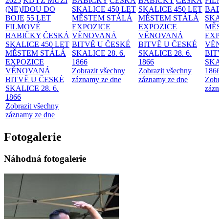
2025
KDYŽ MUŽI
BABIČKY
ČESKÁ
BABIČKY
ČESKÁ
FI
(NE)JDOU DO
SKALICE 450 LET
SKALICE 450 LET
BA
BOJE
55 LET
MĚSTEM
STÁLÁ
MĚSTEM
STÁLÁ
SKA
FILMOVÉ
EXPOZICE
EXPOZICE
MĚ
BABIČKY
ČESKÁ
VĚNOVANÁ
VĚNOVANÁ
EX
SKALICE 450 LET
BITVĚ U ČESKÉ
BITVĚ U ČESKÉ
VĚ
MĚSTEM
STÁLÁ
SKALICE 28. 6.
SKALICE 28. 6.
BIT
EXPOZICE
1866
1866
SKA
VĚNOVANÁ
Zobrazit všechny
Zobrazit všechny
186
BITVĚ U ČESKÉ
záznamy ze dne
záznamy ze dne
Zobr
SKALICE 28. 6.
zázn
1866
Zobrazit všechny
záznamy ze dne
Fotogalerie
Náhodná fotogalerie