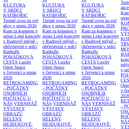
Turi
KULTURA
KULTURA
KULTURA
akce
V SRDCI
V SRDCI
V SRDCI
Kam
RATIBOŘIC
RATIBOŘIC
RATIBOŘIC
srpn
Turisté zvou na své
Turisté zvou na své
Turisté zvou na své
KO
akce v srpnu 2026
akce v srpnu 2026
akce v srpnu 2026
PR
Kam za kopanou v
Kam za kopanou v
Kam za kopanou v
VÝ
srpnu
Letní koncerty
srpnu
Letní koncerty
srpnu
Letní koncerty
KO
v Rudrově mlýně –
v Rudrově mlýně –
v Rudrově mlýně –
TR
občerstvení v srdci
občerstvení v srdci
občerstvení v srdci
MO
Ratibořic
Ratibořic
Ratibořic
BA
POHÁDKOVÁ
POHÁDKOVÁ
POHÁDKOVÁ
konc
CESTA
Luxfer
CESTA
Luxfer
CESTA
Luxfer
mlýn
Open Space
Open Space
Open Space
v sr
v červenci a srpnu
v červenci a srpnu
v červenci a srpnu
PO
2026
2026
2026
CE
RETROGAMING
RETROGAMING
RETROGAMING
Ope
– POČÁTKY
– POČÁTKY
– POČÁTKY
v če
OSOBNÍCH
OSOBNÍCH
OSOBNÍCH
202
POČÍTAČŮ U
POČÍTAČŮ U
POČÍTAČŮ U
RE
NÁS
VERNISÁŽ
NÁS
VERNISÁŽ
NÁS
VERNISÁŽ
– 
VÝSTAVY
VÝSTAVY
VÝSTAVY
OS
OBRAZŮ
OBRAZŮ
OBRAZŮ
PO
HELENY
HELENY
HELENY
NÁ
HEJDUKOVÉ:
HEJDUKOVÉ:
HEJDUKOVÉ:
VÝ