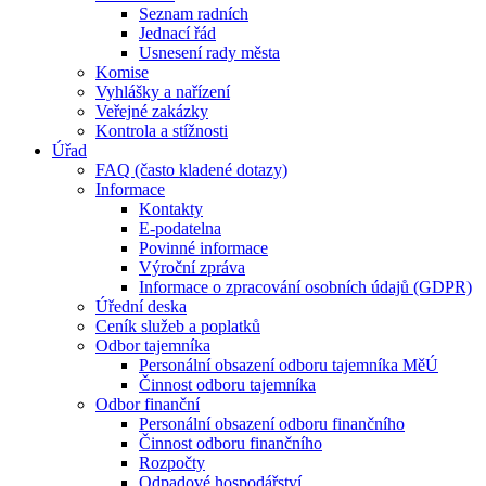
Seznam radních
Jednací řád
Usnesení rady města
Komise
Vyhlášky a nařízení
Veřejné zakázky
Kontrola a stížnosti
Úřad
FAQ (často kladené dotazy)
Informace
Kontakty
E-podatelna
Povinné informace
Výroční zpráva
Informace o zpracování osobních údajů (GDPR)
Úřední deska
Ceník služeb a poplatků
Odbor tajemníka
Personální obsazení odboru tajemníka MěÚ
Činnost odboru tajemníka
Odbor finanční
Personální obsazení odboru finančního
Činnost odboru finančního
Rozpočty
Odpadové hospodářství