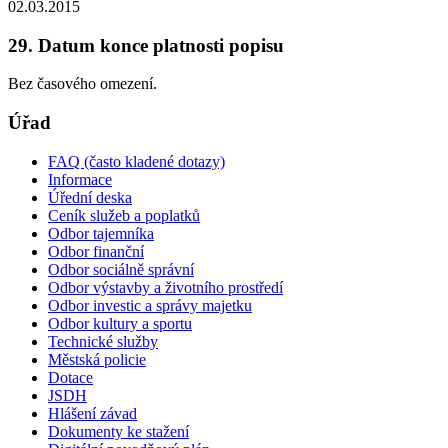
02.03.2015
29. Datum konce platnosti popisu
Bez časového omezení.
Úřad
FAQ (často kladené dotazy)
Informace
Úřední deska
Ceník služeb a poplatků
Odbor tajemníka
Odbor finanční
Odbor sociálně správní
Odbor výstavby a životního prostředí
Odbor investic a správy majetku
Odbor kultury a sportu
Technické služby
Městská policie
Dotace
JSDH
Hlášení závad
Dokumenty ke stažení