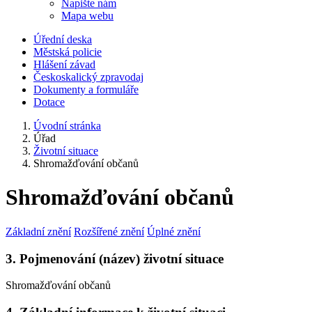
Napište nám
Mapa webu
Úřední deska
Městská policie
Hlášení závad
Českoskalický zpravodaj
Dokumenty a formuláře
Dotace
Úvodní stránka
Úřad
Životní situace
Shromažďování občanů
Shromažďování občanů
Základní znění
Rozšířené znění
Úplné znění
3. Pojmenování (název) životní situace
Shromažďování občanů