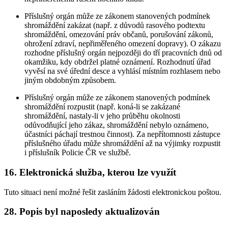
Příslušný orgán může ze zákonem stanovených podmínek
shromáždění zakázat (např. z důvodů rasového podtextu
shromáždění, omezování práv občanů, porušování zákonů,
ohrožení zdraví, nepřiměřeného omezení dopravy). O zákazu
rozhodne příslušný orgán nejpozději do tří pracovních dnů od
okamžiku, kdy obdržel platné oznámení. Rozhodnutí úřad
vyvěsí na své úřední desce a vyhlásí místním rozhlasem nebo
jiným obdobným způsobem.
Příslušný orgán může ze zákonem stanovených podmínek
shromáždění rozpustit (např. koná-li se zakázané
shromáždění, nastaly-li v jeho průběhu okolnosti
odůvodňující jeho zákaz, shromáždění nebylo oznámeno,
účastníci páchají trestnou činnost). Za nepřítomnosti zástupce
příslušného úřadu může shromáždění až na výjimky rozpustit
i příslušník Policie ČR ve službě.
16. Elektronická služba, kterou lze využít
Tuto situaci není možné řešit zasláním žádosti elektronickou poštou.
28. Popis byl naposledy aktualizován