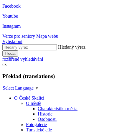
Facebook
Youtube
Instagram
Verze pro seniory
Mapa webu
Vytisknout
Hledaný výraz
Hledat
rozšířené vyhledávání
cz
Překlad (translations)
Select Language
▼
O České Skalici
O městě
Charakteristika města
Historie
Osobnosti
Fotogalerie
Turistické cíle