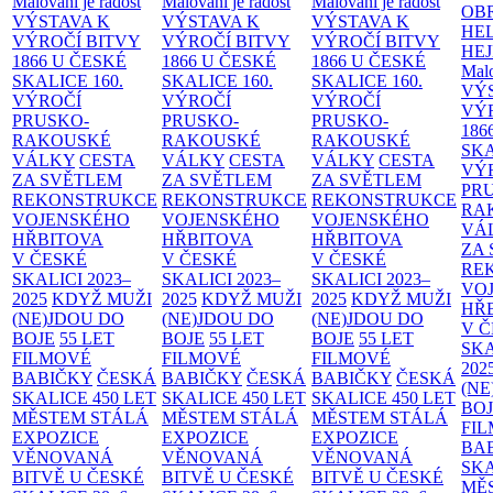
Malování je radost
Malování je radost
Malování je radost
OB
VÝSTAVA K
VÝSTAVA K
VÝSTAVA K
HE
VÝROČÍ BITVY
VÝROČÍ BITVY
VÝROČÍ BITVY
HE
1866 U ČESKÉ
1866 U ČESKÉ
1866 U ČESKÉ
Malo
SKALICE
160.
SKALICE
160.
SKALICE
160.
VÝ
VÝROČÍ
VÝROČÍ
VÝROČÍ
VÝ
PRUSKO-
PRUSKO-
PRUSKO-
186
RAKOUSKÉ
RAKOUSKÉ
RAKOUSKÉ
SK
VÁLKY
CESTA
VÁLKY
CESTA
VÁLKY
CESTA
VÝ
ZA SVĚTLEM
ZA SVĚTLEM
ZA SVĚTLEM
PR
REKONSTRUKCE
REKONSTRUKCE
REKONSTRUKCE
RA
VOJENSKÉHO
VOJENSKÉHO
VOJENSKÉHO
VÁ
HŘBITOVA
HŘBITOVA
HŘBITOVA
ZA
V ČESKÉ
V ČESKÉ
V ČESKÉ
RE
SKALICI 2023–
SKALICI 2023–
SKALICI 2023–
VO
2025
KDYŽ MUŽI
2025
KDYŽ MUŽI
2025
KDYŽ MUŽI
HŘ
(NE)JDOU DO
(NE)JDOU DO
(NE)JDOU DO
V 
BOJE
55 LET
BOJE
55 LET
BOJE
55 LET
SKA
FILMOVÉ
FILMOVÉ
FILMOVÉ
202
BABIČKY
ČESKÁ
BABIČKY
ČESKÁ
BABIČKY
ČESKÁ
(NE
SKALICE 450 LET
SKALICE 450 LET
SKALICE 450 LET
BO
MĚSTEM
STÁLÁ
MĚSTEM
STÁLÁ
MĚSTEM
STÁLÁ
FI
EXPOZICE
EXPOZICE
EXPOZICE
BA
VĚNOVANÁ
VĚNOVANÁ
VĚNOVANÁ
SKA
BITVĚ U ČESKÉ
BITVĚ U ČESKÉ
BITVĚ U ČESKÉ
MĚ