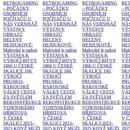
RETROGAMING
RETROGAMING
RETROGAMING
RE
– POČÁTKY
– POČÁTKY
– POČÁTKY
– 
OSOBNÍCH
OSOBNÍCH
OSOBNÍCH
OS
POČÍTAČŮ U
POČÍTAČŮ U
POČÍTAČŮ U
PO
NÁS
VERNISÁŽ
NÁS
VERNISÁŽ
NÁS
VERNISÁŽ
NÁ
VÝSTAVY
VÝSTAVY
VÝSTAVY
VÝ
OBRAZŮ
OBRAZŮ
OBRAZŮ
OB
HELENY
HELENY
HELENY
HE
HEJDUKOVÉ:
HEJDUKOVÉ:
HEJDUKOVÉ:
HE
Malování je radost
Malování je radost
Malování je radost
Malo
VÝSTAVA K
VÝSTAVA K
VÝSTAVA K
VÝ
VÝROČÍ BITVY
VÝROČÍ BITVY
VÝROČÍ BITVY
VÝ
1866 U ČESKÉ
1866 U ČESKÉ
1866 U ČESKÉ
186
SKALICE
160.
SKALICE
160.
SKALICE
160.
SK
VÝROČÍ
VÝROČÍ
VÝROČÍ
VÝ
PRUSKO-
PRUSKO-
PRUSKO-
PR
RAKOUSKÉ
RAKOUSKÉ
RAKOUSKÉ
RA
VÁLKY
CESTA
VÁLKY
CESTA
VÁLKY
CESTA
VÁ
ZA SVĚTLEM
ZA SVĚTLEM
ZA SVĚTLEM
ZA
REKONSTRUKCE
REKONSTRUKCE
REKONSTRUKCE
RE
VOJENSKÉHO
VOJENSKÉHO
VOJENSKÉHO
VO
HŘBITOVA
HŘBITOVA
HŘBITOVA
HŘ
V ČESKÉ
V ČESKÉ
V ČESKÉ
V 
SKALICI 2023–
SKALICI 2023–
SKALICI 2023–
SKA
2025
KDYŽ MUŽI
2025
KDYŽ MUŽI
2025
KDYŽ MUŽI
202