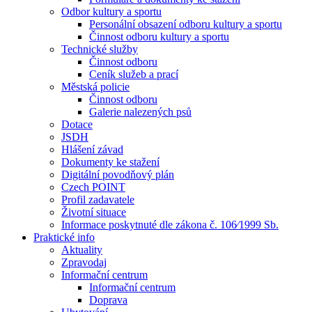
Odbor kultury a sportu
Personální obsazení odboru kultury a sportu
Činnost odboru kultury a sportu
Technické služby
Činnost odboru
Ceník služeb a prací
Městská policie
Činnost odboru
Galerie nalezených psů
Dotace
JSDH
Hlášení závad
Dokumenty ke stažení
Digitální povodňový plán
Czech POINT
Profil zadavatele
Životní situace
Informace poskytnuté dle zákona č. 106⁄1999 Sb.
Praktické info
Aktuality
Zpravodaj
Informační centrum
Informační centrum
Doprava