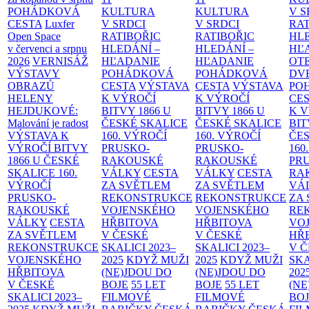
POHÁDKOVÁ
KULTURA
KULTURA
V S
CESTA
Luxfer
V SRDCI
V SRDCI
RAT
Open Space
RATIBOŘIC
RATIBOŘIC
HLE
v červenci a srpnu
HLEDÁNÍ –
HLEDÁNÍ –
HĽ
2026
VERNISÁŽ
HĽADANIE
HĽADANIE
OT
VÝSTAVY
POHÁDKOVÁ
POHÁDKOVÁ
DV
OBRAZŮ
CESTA
VÝSTAVA
CESTA
VÝSTAVA
PO
HELENY
K VÝROČÍ
K VÝROČÍ
CE
HEJDUKOVÉ:
BITVY 1866 U
BITVY 1866 U
K 
Malování je radost
ČESKÉ SKALICE
ČESKÉ SKALICE
BIT
VÝSTAVA K
160. VÝROČÍ
160. VÝROČÍ
ČES
VÝROČÍ BITVY
PRUSKO-
PRUSKO-
160
1866 U ČESKÉ
RAKOUSKÉ
RAKOUSKÉ
PR
SKALICE
160.
VÁLKY
CESTA
VÁLKY
CESTA
RA
VÝROČÍ
ZA SVĚTLEM
ZA SVĚTLEM
VÁ
PRUSKO-
REKONSTRUKCE
REKONSTRUKCE
ZA
RAKOUSKÉ
VOJENSKÉHO
VOJENSKÉHO
RE
VÁLKY
CESTA
HŘBITOVA
HŘBITOVA
VO
ZA SVĚTLEM
V ČESKÉ
V ČESKÉ
HŘ
REKONSTRUKCE
SKALICI 2023–
SKALICI 2023–
V 
VOJENSKÉHO
2025
KDYŽ MUŽI
2025
KDYŽ MUŽI
SKA
HŘBITOVA
(NE)JDOU DO
(NE)JDOU DO
202
V ČESKÉ
BOJE
55 LET
BOJE
55 LET
(NE
SKALICI 2023–
FILMOVÉ
FILMOVÉ
BO