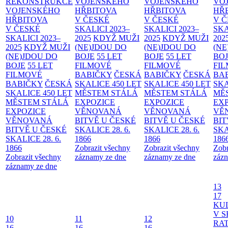
REKONSTRUKCE
VOJENSKÉHO
VOJENSKÉHO
VO
VOJENSKÉHO
HŘBITOVA
HŘBITOVA
HŘ
HŘBITOVA
V ČESKÉ
V ČESKÉ
V 
V ČESKÉ
SKALICI 2023–
SKALICI 2023–
SKA
SKALICI 2023–
2025
KDYŽ MUŽI
2025
KDYŽ MUŽI
202
2025
KDYŽ MUŽI
(NE)JDOU DO
(NE)JDOU DO
(NE
(NE)JDOU DO
BOJE
55 LET
BOJE
55 LET
BO
BOJE
55 LET
FILMOVÉ
FILMOVÉ
FI
FILMOVÉ
BABIČKY
ČESKÁ
BABIČKY
ČESKÁ
BA
BABIČKY
ČESKÁ
SKALICE 450 LET
SKALICE 450 LET
SKA
SKALICE 450 LET
MĚSTEM
STÁLÁ
MĚSTEM
STÁLÁ
MĚ
MĚSTEM
STÁLÁ
EXPOZICE
EXPOZICE
EX
EXPOZICE
VĚNOVANÁ
VĚNOVANÁ
VĚ
VĚNOVANÁ
BITVĚ U ČESKÉ
BITVĚ U ČESKÉ
BIT
BITVĚ U ČESKÉ
SKALICE 28. 6.
SKALICE 28. 6.
SKA
SKALICE 28. 6.
1866
1866
186
1866
Zobrazit všechny
Zobrazit všechny
Zobr
Zobrazit všechny
záznamy ze dne
záznamy ze dne
zázn
záznamy ze dne
13
17
KU
V S
10
11
12
RAT
16
16
16