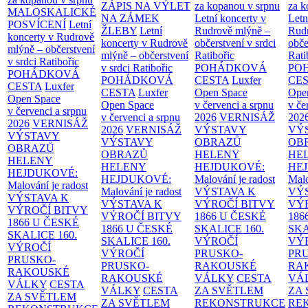
ZÁPIS NA VÝLET
za kopanou v srpnu
za k
MALOSKALICKÉ
NA ZÁMEK
Letní koncerty v
Letn
POSVÍCENÍ
Letní
ŽLEBY
Letní
Rudrově mlýně –
Rud
koncerty v Rudrově
koncerty v Rudrově
občerstvení v srdci
obče
mlýně – občerstvení
mlýně – občerstvení
Ratibořic
Rati
v srdci Ratibořic
v srdci Ratibořic
POHÁDKOVÁ
PO
POHÁDKOVÁ
POHÁDKOVÁ
CESTA
Luxfer
CE
CESTA
Luxfer
CESTA
Luxfer
Open Space
Ope
Open Space
Open Space
v červenci a srpnu
v če
v červenci a srpnu
v červenci a srpnu
2026
VERNISÁŽ
202
2026
VERNISÁŽ
2026
VERNISÁŽ
VÝSTAVY
VÝ
VÝSTAVY
VÝSTAVY
OBRAZŮ
OB
OBRAZŮ
OBRAZŮ
HELENY
HE
HELENY
HELENY
HEJDUKOVÉ:
HE
HEJDUKOVÉ:
HEJDUKOVÉ:
Malování je radost
Malo
Malování je radost
Malování je radost
VÝSTAVA K
VÝ
VÝSTAVA K
VÝSTAVA K
VÝROČÍ BITVY
VÝ
VÝROČÍ BITVY
VÝROČÍ BITVY
1866 U ČESKÉ
186
1866 U ČESKÉ
1866 U ČESKÉ
SKALICE
160.
SK
SKALICE
160.
SKALICE
160.
VÝROČÍ
VÝ
VÝROČÍ
VÝROČÍ
PRUSKO-
PR
PRUSKO-
PRUSKO-
RAKOUSKÉ
RA
RAKOUSKÉ
RAKOUSKÉ
VÁLKY
CESTA
VÁ
VÁLKY
CESTA
VÁLKY
CESTA
ZA SVĚTLEM
ZA
ZA SVĚTLEM
ZA SVĚTLEM
REKONSTRUKCE
RE