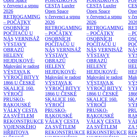
Open Space
POHÁDKOVÁ
POHÁDKOVÁ
PO
v červenci a srpnu
CESTA
Luxfer
CESTA
Luxfer
CE
2026
Open Space
Open Space
Ope
RETROGAMING
v červenci a srpnu
v červenci a srpnu
v če
– POČÁTKY
2026
2026
202
OSOBNÍCH
RETROGAMING
RETROGAMING
RE
POČÍTAČŮ U
– POČÁTKY
– POČÁTKY
– 
NÁS
VERNISÁŽ
OSOBNÍCH
OSOBNÍCH
OS
VÝSTAVY
POČÍTAČŮ U
POČÍTAČŮ U
PO
OBRAZŮ
NÁS
VERNISÁŽ
NÁS
VERNISÁŽ
NÁ
HELENY
VÝSTAVY
VÝSTAVY
VÝ
HEJDUKOVÉ:
OBRAZŮ
OBRAZŮ
OB
Malování je radost
HELENY
HELENY
HE
VÝSTAVA K
HEJDUKOVÉ:
HEJDUKOVÉ:
HE
VÝROČÍ BITVY
Malování je radost
Malování je radost
Malo
1866 U ČESKÉ
VÝSTAVA K
VÝSTAVA K
VÝ
SKALICE
160.
VÝROČÍ BITVY
VÝROČÍ BITVY
VÝ
VÝROČÍ
1866 U ČESKÉ
1866 U ČESKÉ
186
PRUSKO-
SKALICE
160.
SKALICE
160.
SK
RAKOUSKÉ
VÝROČÍ
VÝROČÍ
VÝ
VÁLKY
CESTA
PRUSKO-
PRUSKO-
PR
ZA SVĚTLEM
RAKOUSKÉ
RAKOUSKÉ
RA
REKONSTRUKCE
VÁLKY
CESTA
VÁLKY
CESTA
VÁ
VOJENSKÉHO
ZA SVĚTLEM
ZA SVĚTLEM
ZA
HŘBITOVA
REKONSTRUKCE
REKONSTRUKCE
RE