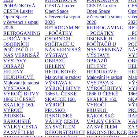
2026
POHÁDKOVÁ
POHÁDKOVÁ
PO
POHÁDKOVÁ
CESTA
Luxfer
CESTA
Luxfer
CE
CESTA
Luxfer
Open Space
Open Space
Ope
Open Space
v červenci a srpnu
v červenci a srpnu
v če
v červenci a srpnu
2026
2026
202
2026
RETROGAMING
RETROGAMING
RE
RETROGAMING
– POČÁTKY
– POČÁTKY
– 
– POČÁTKY
OSOBNÍCH
OSOBNÍCH
OS
OSOBNÍCH
POČÍTAČŮ U
POČÍTAČŮ U
PO
POČÍTAČŮ U
NÁS
VERNISÁŽ
NÁS
VERNISÁŽ
NÁ
NÁS
VERNISÁŽ
VÝSTAVY
VÝSTAVY
VÝ
VÝSTAVY
OBRAZŮ
OBRAZŮ
OB
OBRAZŮ
HELENY
HELENY
HE
HELENY
HEJDUKOVÉ:
HEJDUKOVÉ:
HE
HEJDUKOVÉ:
Malování je radost
Malování je radost
Malo
Malování je radost
VÝSTAVA K
VÝSTAVA K
VÝ
VÝSTAVA K
VÝROČÍ BITVY
VÝROČÍ BITVY
VÝ
VÝROČÍ BITVY
1866 U ČESKÉ
1866 U ČESKÉ
186
1866 U ČESKÉ
SKALICE
160.
SKALICE
160.
SK
SKALICE
160.
VÝROČÍ
VÝROČÍ
VÝ
VÝROČÍ
PRUSKO-
PRUSKO-
PR
PRUSKO-
RAKOUSKÉ
RAKOUSKÉ
RA
RAKOUSKÉ
VÁLKY
CESTA
VÁLKY
CESTA
VÁ
VÁLKY
CESTA
ZA SVĚTLEM
ZA SVĚTLEM
ZA
ZA SVĚTLEM
REKONSTRUKCE
REKONSTRUKCE
RE