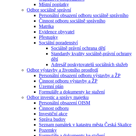
Místní poplatky
Odbor sociálně správní
Personální obsazení odboru sociálně správního
Činnost odboru sociálně správního
Matrika
Evidence obyvatel
Přestupky
Sociální poradenství
Sociálně právní ochrana dětí
Standardy kvality sociálně-právní ochrany
dětí
Adresář poskytovatelů sociálních služeb
Odbor výstavby a životního prostředí
Personální obsazení odboru výstavby a ŽP
Činnost odboru výstavby a ŽP
Územní plán
Formuláře a dokumenty ke stažení
Odbor investic a správy majetku
Personální obsazení OISM
Činnost odboru
Investiční akce
Správa budov
Seznam památek v katastru města Česká Skalice
Pozemky
Formuláře a dokumenty ke stažení