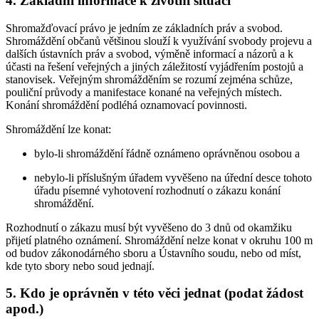
4. Základní informace k životní situaci
Shromažďovací právo je jedním ze základních práv a svobod.
Shromáždění občanů většinou slouží k využívání svobody projevu a
dalších ústavních práv a svobod, výměně informací a názorů a k
účasti na řešení veřejných a jiných záležitostí vyjádřením postojů a
stanovisek. Veřejným shromážděním se rozumí zejména schůze,
pouliční průvody a manifestace konané na veřejných místech.
Konání shromáždění podléhá oznamovací povinnosti.
Shromáždění lze konat:
bylo-li shromáždění řádně oznámeno oprávněnou osobou a
nebylo-li příslušným úřadem vyvěšeno na úřední desce tohoto
úřadu písemné vyhotovení rozhodnutí o zákazu konání
shromáždění.
Rozhodnutí o zákazu musí být vyvěšeno do 3 dnů od okamžiku
přijetí platného oznámení. Shromáždění nelze konat v okruhu 100 m
od budov zákonodárného sboru a Ústavního soudu, nebo od míst,
kde tyto sbory nebo soud jednají.
5. Kdo je oprávněn v této věci jednat (podat žádost
apod.)