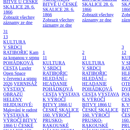
BITVĚ U ČESKÉ
BITVĚ U ČESKÉ
SKALICE 28. 6.
SKA
SKALICE 28. 6.
SKALICE 28. 6.
1866
186
1866
1866
Zobrazit všechny
Zobr
Zobrazit všechny
Zobrazit všechny
záznamy ze dne
zázn
záznamy ze dne
záznamy ze dne
31
13
KULTURA
V SRDCI
3
RATIBOŘIC
Kam
1
2
12
za kopanou v srpnu
11
11
KU
POHÁDKOVÁ
KULTURA
KULTURA
V S
CESTA
Luxfer
V SRDCI
V SRDCI
RAT
Open Space
RATIBOŘIC
RATIBOŘIC
HLE
v červenci a srpnu
HLEDÁNÍ –
HLEDÁNÍ –
HĽ
2026
VERNISÁŽ
HĽADANIE
HĽADANIE
OT
VÝSTAVY
POHÁDKOVÁ
POHÁDKOVÁ
DV
OBRAZŮ
CESTA
VÝSTAVA
CESTA
VÝSTAVA
PO
HELENY
K VÝROČÍ
K VÝROČÍ
CE
HEJDUKOVÉ:
BITVY 1866 U
BITVY 1866 U
K 
Malování je radost
ČESKÉ SKALICE
ČESKÉ SKALICE
BIT
VÝSTAVA K
160. VÝROČÍ
160. VÝROČÍ
ČES
VÝROČÍ BITVY
PRUSKO-
PRUSKO-
160
1866 U ČESKÉ
RAKOUSKÉ
RAKOUSKÉ
PR