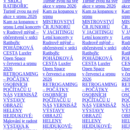
V SRDCI
Turisté zvou na své
Turisté zvou na své
Turi
RATIBOŘIC
akce v srpnu 2026
akce v srpnu 2026
akce
Turisté zvou na své
Kam za kopanou v
Kam za kopanou v
Kam
akce v srpnu 2026
srpnu
srpnu
srpn
Kam za kopanou v
MISTROVSTVÍ
MISTROVSTVÍ
MI
srpnu
Letní koncerty
ČR JUNIORŮ
ČR JUNIORŮ
ČR 
v Rudrově mlýně –
V JACHTINGU
V JACHTINGU
V 
občerstvení v srdci
Letní koncerty v
Letní koncerty v
Letn
Ratibořic
Rudrově mlýně –
Rudrově mlýně –
Rud
POHÁDKOVÁ
občerstvení v srdci
občerstvení v srdci
obče
CESTA
Luxfer
Ratibořic
Ratibořic
Rati
Open Space
POHÁDKOVÁ
POHÁDKOVÁ
PO
v červenci a srpnu
CESTA
Luxfer
CESTA
Luxfer
CE
2026
Open Space
Open Space
Ope
RETROGAMING
v červenci a srpnu
v červenci a srpnu
v če
– POČÁTKY
2026
2026
202
OSOBNÍCH
RETROGAMING
RETROGAMING
RE
POČÍTAČŮ U
– POČÁTKY
– POČÁTKY
– 
NÁS
VERNISÁŽ
OSOBNÍCH
OSOBNÍCH
OS
VÝSTAVY
POČÍTAČŮ U
POČÍTAČŮ U
PO
OBRAZŮ
NÁS
VERNISÁŽ
NÁS
VERNISÁŽ
NÁ
HELENY
VÝSTAVY
VÝSTAVY
VÝ
HEJDUKOVÉ:
OBRAZŮ
OBRAZŮ
OB
Malování je radost
HELENY
HELENY
HE
VÝSTAVA K
HEJDUKOVÉ:
HEJDUKOVÉ:
HE