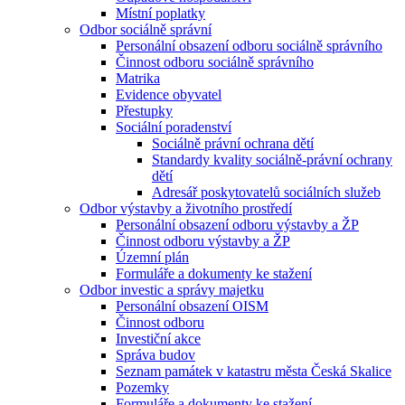
Místní poplatky
Odbor sociálně správní
Personální obsazení odboru sociálně správního
Činnost odboru sociálně správního
Matrika
Evidence obyvatel
Přestupky
Sociální poradenství
Sociálně právní ochrana dětí
Standardy kvality sociálně-právní ochrany
dětí
Adresář poskytovatelů sociálních služeb
Odbor výstavby a životního prostředí
Personální obsazení odboru výstavby a ŽP
Činnost odboru výstavby a ŽP
Územní plán
Formuláře a dokumenty ke stažení
Odbor investic a správy majetku
Personální obsazení OISM
Činnost odboru
Investiční akce
Správa budov
Seznam památek v katastru města Česká Skalice
Pozemky
Formuláře a dokumenty ke stažení