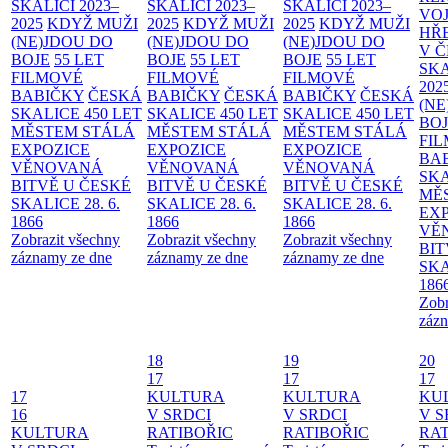
SKALICI 2023–
SKALICI 2023–
SKALICI 2023–
VO
2025
KDYŽ MUŽI
2025
KDYŽ MUŽI
2025
KDYŽ MUŽI
HŘ
(NE)JDOU DO
(NE)JDOU DO
(NE)JDOU DO
V 
BOJE
55 LET
BOJE
55 LET
BOJE
55 LET
SKA
FILMOVÉ
FILMOVÉ
FILMOVÉ
202
BABIČKY
ČESKÁ
BABIČKY
ČESKÁ
BABIČKY
ČESKÁ
(NE
SKALICE 450 LET
SKALICE 450 LET
SKALICE 450 LET
BO
MĚSTEM
STÁLÁ
MĚSTEM
STÁLÁ
MĚSTEM
STÁLÁ
FI
EXPOZICE
EXPOZICE
EXPOZICE
BA
VĚNOVANÁ
VĚNOVANÁ
VĚNOVANÁ
SKA
BITVĚ U ČESKÉ
BITVĚ U ČESKÉ
BITVĚ U ČESKÉ
MĚ
SKALICE 28. 6.
SKALICE 28. 6.
SKALICE 28. 6.
EX
1866
1866
1866
VĚ
Zobrazit všechny
Zobrazit všechny
Zobrazit všechny
BIT
záznamy ze dne
záznamy ze dne
záznamy ze dne
SKA
186
Zobr
zázn
18
19
20
17
17
17
17
KULTURA
KULTURA
KU
16
V SRDCI
V SRDCI
V S
KULTURA
RATIBOŘIC
RATIBOŘIC
RAT