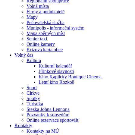
Regionální spolupráce
Volná místa
Firmy a podnikatelé
Mapy
Pečovatelská služba
Munipolis - informační systém
Mapa sběrných míst
Senior taxi
Online kamery
Krizová karta obce
Volný čas
Kultura
Kulturní kalendář
Jiřinkové slavnosti
Kino Kaplicky Boutique Cinema
Letní kino Rozkoš
Sport
Církve
Spolky
Turistika
Stezka Johna Lennona
Pozvánky k sousedům
Online rezervace sportovišť
Kontakty
Kontakty na MÚ