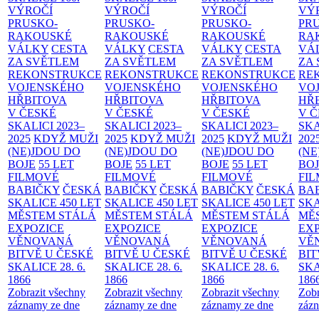
VÝROČÍ
VÝROČÍ
VÝROČÍ
VÝ
PRUSKO-
PRUSKO-
PRUSKO-
PR
RAKOUSKÉ
RAKOUSKÉ
RAKOUSKÉ
RA
VÁLKY
CESTA
VÁLKY
CESTA
VÁLKY
CESTA
VÁ
ZA SVĚTLEM
ZA SVĚTLEM
ZA SVĚTLEM
ZA
REKONSTRUKCE
REKONSTRUKCE
REKONSTRUKCE
RE
VOJENSKÉHO
VOJENSKÉHO
VOJENSKÉHO
VO
HŘBITOVA
HŘBITOVA
HŘBITOVA
HŘ
V ČESKÉ
V ČESKÉ
V ČESKÉ
V 
SKALICI 2023–
SKALICI 2023–
SKALICI 2023–
SKA
2025
KDYŽ MUŽI
2025
KDYŽ MUŽI
2025
KDYŽ MUŽI
202
(NE)JDOU DO
(NE)JDOU DO
(NE)JDOU DO
(NE
BOJE
55 LET
BOJE
55 LET
BOJE
55 LET
BO
FILMOVÉ
FILMOVÉ
FILMOVÉ
FI
BABIČKY
ČESKÁ
BABIČKY
ČESKÁ
BABIČKY
ČESKÁ
BA
SKALICE 450 LET
SKALICE 450 LET
SKALICE 450 LET
SKA
MĚSTEM
STÁLÁ
MĚSTEM
STÁLÁ
MĚSTEM
STÁLÁ
MĚ
EXPOZICE
EXPOZICE
EXPOZICE
EX
VĚNOVANÁ
VĚNOVANÁ
VĚNOVANÁ
VĚ
BITVĚ U ČESKÉ
BITVĚ U ČESKÉ
BITVĚ U ČESKÉ
BIT
SKALICE 28. 6.
SKALICE 28. 6.
SKALICE 28. 6.
SKA
1866
1866
1866
186
Zobrazit všechny
Zobrazit všechny
Zobrazit všechny
Zobr
záznamy ze dne
záznamy ze dne
záznamy ze dne
zázn