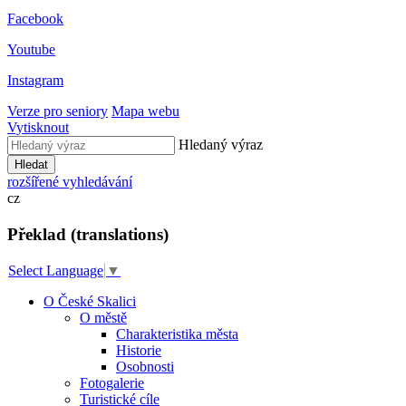
Facebook
Youtube
Instagram
Verze pro seniory
Mapa webu
Vytisknout
Hledaný výraz
Hledat
rozšířené vyhledávání
cz
Překlad (translations)
Select Language
▼
O České Skalici
O městě
Charakteristika města
Historie
Osobnosti
Fotogalerie
Turistické cíle