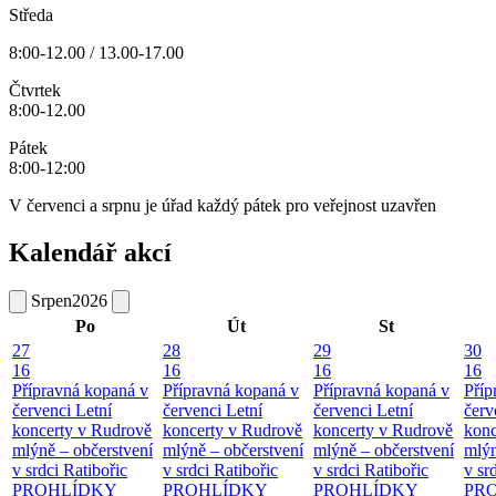
Středa
8:00-12.00 / 13.00-17.00
Čtvrtek
8:00-12.00
Pátek
8:00-12:00
V červenci a srpnu je úřad každý pátek pro veřejnost uzavřen
Kalendář akcí
Srpen
2026
Po
Út
St
27
28
29
30
16
16
16
16
Přípravná kopaná v
Přípravná kopaná v
Přípravná kopaná v
Příp
červenci
Letní
červenci
Letní
červenci
Letní
červ
koncerty v Rudrově
koncerty v Rudrově
koncerty v Rudrově
konc
mlýně – občerstvení
mlýně – občerstvení
mlýně – občerstvení
mlýn
v srdci Ratibořic
v srdci Ratibořic
v srdci Ratibořic
v sr
PROHLÍDKY
PROHLÍDKY
PROHLÍDKY
PR