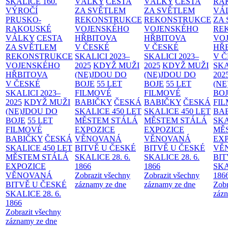
SKALICE
160.
VÁLKY
CESTA
VÁLKY
CESTA
RA
VÝROČÍ
ZA SVĚTLEM
ZA SVĚTLEM
VÁ
PRUSKO-
REKONSTRUKCE
REKONSTRUKCE
ZA
RAKOUSKÉ
VOJENSKÉHO
VOJENSKÉHO
RE
VÁLKY
CESTA
HŘBITOVA
HŘBITOVA
VO
ZA SVĚTLEM
V ČESKÉ
V ČESKÉ
HŘ
REKONSTRUKCE
SKALICI 2023–
SKALICI 2023–
V 
VOJENSKÉHO
2025
KDYŽ MUŽI
2025
KDYŽ MUŽI
SKA
HŘBITOVA
(NE)JDOU DO
(NE)JDOU DO
202
V ČESKÉ
BOJE
55 LET
BOJE
55 LET
(NE
SKALICI 2023–
FILMOVÉ
FILMOVÉ
BO
2025
KDYŽ MUŽI
BABIČKY
ČESKÁ
BABIČKY
ČESKÁ
FI
(NE)JDOU DO
SKALICE 450 LET
SKALICE 450 LET
BA
BOJE
55 LET
MĚSTEM
STÁLÁ
MĚSTEM
STÁLÁ
SKA
FILMOVÉ
EXPOZICE
EXPOZICE
MĚ
BABIČKY
ČESKÁ
VĚNOVANÁ
VĚNOVANÁ
EX
SKALICE 450 LET
BITVĚ U ČESKÉ
BITVĚ U ČESKÉ
VĚ
MĚSTEM
STÁLÁ
SKALICE 28. 6.
SKALICE 28. 6.
BIT
EXPOZICE
1866
1866
SKA
VĚNOVANÁ
Zobrazit všechny
Zobrazit všechny
186
BITVĚ U ČESKÉ
záznamy ze dne
záznamy ze dne
Zobr
SKALICE 28. 6.
zázn
1866
Zobrazit všechny
záznamy ze dne