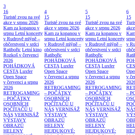
3
16
4
5
6
Turisté zvou na své
15
15
15
akce v srpnu 2026
Turisté zvou na své
Turisté zvou na své
Turi
Kam za kopanou v
akce v srpnu 2026
akce v srpnu 2026
akce
srpnu
Letní koncerty
Kam za kopanou v
Kam za kopanou v
Kam
v Rudrově mlýně –
srpnu
Letní koncerty
srpnu
Letní koncerty
srp
občerstvení v srdci
v Rudrově mlýně –
v Rudrově mlýně –
v Ru
Ratibořic
Letní kino
občerstvení v srdci
občerstvení v srdci
obče
Rozkoš v červenci
Ratibořic
Ratibořic
Rati
2026
POHÁDKOVÁ
POHÁDKOVÁ
PO
POHÁDKOVÁ
CESTA
Luxfer
CESTA
Luxfer
CE
CESTA
Luxfer
Open Space
Open Space
Ope
Open Space
v červenci a srpnu
v červenci a srpnu
v če
v červenci a srpnu
2026
2026
202
2026
RETROGAMING
RETROGAMING
RE
RETROGAMING
– POČÁTKY
– POČÁTKY
– 
– POČÁTKY
OSOBNÍCH
OSOBNÍCH
OS
OSOBNÍCH
POČÍTAČŮ U
POČÍTAČŮ U
PO
POČÍTAČŮ U
NÁS
VERNISÁŽ
NÁS
VERNISÁŽ
NÁ
NÁS
VERNISÁŽ
VÝSTAVY
VÝSTAVY
VÝ
VÝSTAVY
OBRAZŮ
OBRAZŮ
OB
OBRAZŮ
HELENY
HELENY
HE
HELENY
HEJDUKOVÉ:
HEJDUKOVÉ:
HE