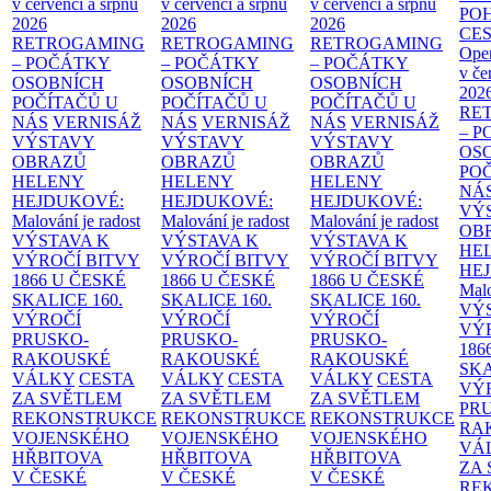
v červenci a srpnu
v červenci a srpnu
v červenci a srpnu
PO
2026
2026
2026
CE
RETROGAMING
RETROGAMING
RETROGAMING
Ope
– POČÁTKY
– POČÁTKY
– POČÁTKY
v če
OSOBNÍCH
OSOBNÍCH
OSOBNÍCH
202
POČÍTAČŮ U
POČÍTAČŮ U
POČÍTAČŮ U
RE
NÁS
VERNISÁŽ
NÁS
VERNISÁŽ
NÁS
VERNISÁŽ
– 
VÝSTAVY
VÝSTAVY
VÝSTAVY
OS
OBRAZŮ
OBRAZŮ
OBRAZŮ
PO
HELENY
HELENY
HELENY
NÁ
HEJDUKOVÉ:
HEJDUKOVÉ:
HEJDUKOVÉ:
VÝ
Malování je radost
Malování je radost
Malování je radost
OB
VÝSTAVA K
VÝSTAVA K
VÝSTAVA K
HE
VÝROČÍ BITVY
VÝROČÍ BITVY
VÝROČÍ BITVY
HE
1866 U ČESKÉ
1866 U ČESKÉ
1866 U ČESKÉ
Malo
SKALICE
160.
SKALICE
160.
SKALICE
160.
VÝ
VÝROČÍ
VÝROČÍ
VÝROČÍ
VÝ
PRUSKO-
PRUSKO-
PRUSKO-
186
RAKOUSKÉ
RAKOUSKÉ
RAKOUSKÉ
SK
VÁLKY
CESTA
VÁLKY
CESTA
VÁLKY
CESTA
VÝ
ZA SVĚTLEM
ZA SVĚTLEM
ZA SVĚTLEM
PR
REKONSTRUKCE
REKONSTRUKCE
REKONSTRUKCE
RA
VOJENSKÉHO
VOJENSKÉHO
VOJENSKÉHO
VÁ
HŘBITOVA
HŘBITOVA
HŘBITOVA
ZA
V ČESKÉ
V ČESKÉ
V ČESKÉ
RE