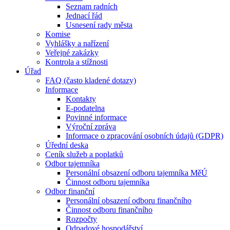
Seznam radních
Jednací řád
Usnesení rady města
Komise
Vyhlášky a nařízení
Veřejné zakázky
Kontrola a stížnosti
Úřad
FAQ (často kladené dotazy)
Informace
Kontakty
E-podatelna
Povinné informace
Výroční zpráva
Informace o zpracování osobních údajů (GDPR)
Úřední deska
Ceník služeb a poplatků
Odbor tajemníka
Personální obsazení odboru tajemníka MěÚ
Činnost odboru tajemníka
Odbor finanční
Personální obsazení odboru finančního
Činnost odboru finančního
Rozpočty
Odpadové hospodářství