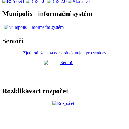
Munipolis - informační systém
Senioři
Zjednodušená verze stránek nejen pro seniory
Rozklikávací rozpočet