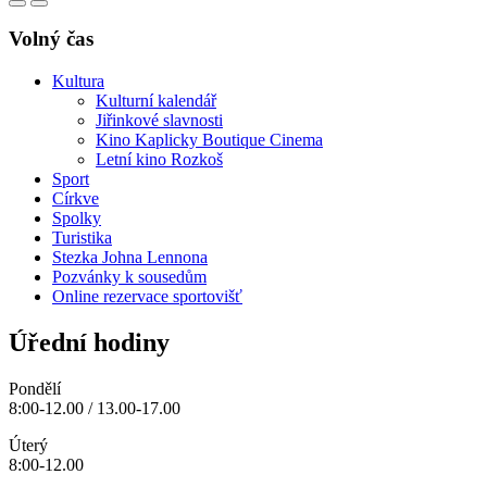
Volný čas
Kultura
Kulturní kalendář
Jiřinkové slavnosti
Kino Kaplicky Boutique Cinema
Letní kino Rozkoš
Sport
Církve
Spolky
Turistika
Stezka Johna Lennona
Pozvánky k sousedům
Online rezervace sportovišť
Úřední hodiny
Pondělí
8:00-12.00 / 13.00-17.00
Úterý
8:00-12.00