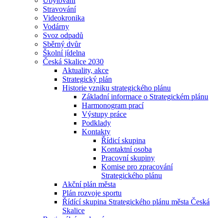
Ubytování
Stravování
Videokronika
Vodárny
Svoz odpadů
Sběrný dvůr
Školní jídelna
Česká Skalice 2030
Aktuality, akce
Strategický plán
Historie vzniku strategického plánu
Základní informace o Strategickém plánu
Harmonogram prací
Výstupy práce
Podklady
Kontakty
Řídicí skupina
Kontaktní osoba
Pracovní skupiny
Komise pro zpracování
Strategického plánu
Akční plán města
Plán rozvoje sportu
Řídící skupina Strategického plánu města Česká
Skalice