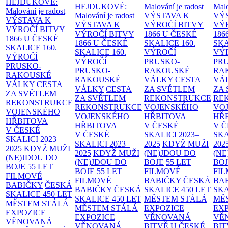
HEJDUKOVÉ:
HEJDUKOVÉ:
Malování je radost
Malo
Malování je radost
Malování je radost
VÝSTAVA K
VÝ
VÝSTAVA K
VÝSTAVA K
VÝROČÍ BITVY
VÝ
VÝROČÍ BITVY
VÝROČÍ BITVY
1866 U ČESKÉ
186
1866 U ČESKÉ
1866 U ČESKÉ
SKALICE
160.
SK
SKALICE
160.
SKALICE
160.
VÝROČÍ
VÝ
VÝROČÍ
VÝROČÍ
PRUSKO-
PR
PRUSKO-
PRUSKO-
RAKOUSKÉ
RA
RAKOUSKÉ
RAKOUSKÉ
VÁLKY
CESTA
VÁ
VÁLKY
CESTA
VÁLKY
CESTA
ZA SVĚTLEM
ZA
ZA SVĚTLEM
ZA SVĚTLEM
REKONSTRUKCE
RE
REKONSTRUKCE
REKONSTRUKCE
VOJENSKÉHO
VO
VOJENSKÉHO
VOJENSKÉHO
HŘBITOVA
HŘ
HŘBITOVA
HŘBITOVA
V ČESKÉ
V 
V ČESKÉ
V ČESKÉ
SKALICI 2023–
SKA
SKALICI 2023–
SKALICI 2023–
2025
KDYŽ MUŽI
202
2025
KDYŽ MUŽI
2025
KDYŽ MUŽI
(NE)JDOU DO
(NE
(NE)JDOU DO
(NE)JDOU DO
BOJE
55 LET
BO
BOJE
55 LET
BOJE
55 LET
FILMOVÉ
FI
FILMOVÉ
FILMOVÉ
BABIČKY
ČESKÁ
BA
BABIČKY
ČESKÁ
BABIČKY
ČESKÁ
SKALICE 450 LET
SKA
SKALICE 450 LET
SKALICE 450 LET
MĚSTEM
STÁLÁ
MĚ
MĚSTEM
STÁLÁ
MĚSTEM
STÁLÁ
EXPOZICE
EX
EXPOZICE
EXPOZICE
VĚNOVANÁ
VĚ
VĚNOVANÁ
VĚNOVANÁ
BITVĚ U ČESKÉ
BIT