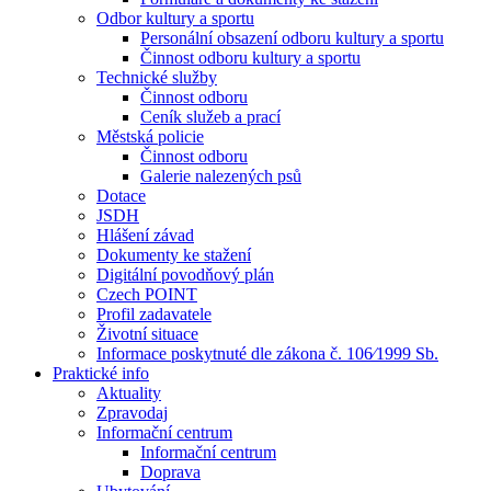
Odbor kultury a sportu
Personální obsazení odboru kultury a sportu
Činnost odboru kultury a sportu
Technické služby
Činnost odboru
Ceník služeb a prací
Městská policie
Činnost odboru
Galerie nalezených psů
Dotace
JSDH
Hlášení závad
Dokumenty ke stažení
Digitální povodňový plán
Czech POINT
Profil zadavatele
Životní situace
Informace poskytnuté dle zákona č. 106⁄1999 Sb.
Praktické info
Aktuality
Zpravodaj
Informační centrum
Informační centrum
Doprava