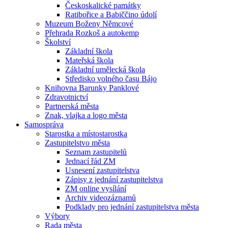
Českoskalické památky
Ratibořice a Babiččino údolí
Muzeum Boženy Němcové
Přehrada Rozkoš a autokemp
Školství
Základní škola
Mateřská škola
Základní umělecká škola
Středisko volného času Bájo
Knihovna Barunky Panklové
Zdravotnictví
Partnerská města
Znak, vlajka a logo města
Samospráva
Starostka a místostarostka
Zastupitelstvo města
Seznam zastupitelů
Jednací řád ZM
Usnesení zastupitelstva
Zápisy z jednání zastupitelstva
ZM online vysílání
Archiv videozáznamů
Podklady pro jednání zastupitelstva města
Výbory
Rada města