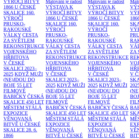
VÝROČÍ BITVY
Malování je radost
Malování je radost
Malo
1866 U ČESKÉ
VÝSTAVA K
VÝSTAVA K
VÝ
SKALICE
160.
VÝROČÍ BITVY
VÝROČÍ BITVY
VÝ
VÝROČÍ
1866 U ČESKÉ
1866 U ČESKÉ
186
PRUSKO-
SKALICE
160.
SKALICE
160.
SK
RAKOUSKÉ
VÝROČÍ
VÝROČÍ
VÝ
VÁLKY
CESTA
PRUSKO-
PRUSKO-
PR
ZA SVĚTLEM
RAKOUSKÉ
RAKOUSKÉ
RA
REKONSTRUKCE
VÁLKY
CESTA
VÁLKY
CESTA
VÁ
VOJENSKÉHO
ZA SVĚTLEM
ZA SVĚTLEM
ZA
HŘBITOVA
REKONSTRUKCE
REKONSTRUKCE
RE
V ČESKÉ
VOJENSKÉHO
VOJENSKÉHO
VO
SKALICI 2023–
HŘBITOVA
HŘBITOVA
HŘ
2025
KDYŽ MUŽI
V ČESKÉ
V ČESKÉ
V 
(NE)JDOU DO
SKALICI 2023–
SKALICI 2023–
SKA
BOJE
55 LET
2025
KDYŽ MUŽI
2025
KDYŽ MUŽI
202
FILMOVÉ
(NE)JDOU DO
(NE)JDOU DO
(NE
BABIČKY
ČESKÁ
BOJE
55 LET
BOJE
55 LET
BO
SKALICE 450 LET
FILMOVÉ
FILMOVÉ
FI
MĚSTEM
STÁLÁ
BABIČKY
ČESKÁ
BABIČKY
ČESKÁ
BA
EXPOZICE
SKALICE 450 LET
SKALICE 450 LET
SKA
VĚNOVANÁ
MĚSTEM
STÁLÁ
MĚSTEM
STÁLÁ
MĚ
BITVĚ U ČESKÉ
EXPOZICE
EXPOZICE
EX
SKALICE 28. 6.
VĚNOVANÁ
VĚNOVANÁ
VĚ
1866
BITVĚ U ČESKÉ
BITVĚ U ČESKÉ
BIT