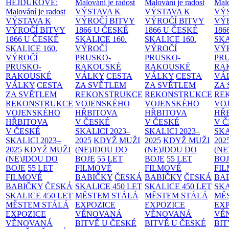
HEJDUKOVÉ:
Malování je radost
Malování je radost
Malo
Malování je radost
VÝSTAVA K
VÝSTAVA K
VÝ
VÝSTAVA K
VÝROČÍ BITVY
VÝROČÍ BITVY
VÝ
VÝROČÍ BITVY
1866 U ČESKÉ
1866 U ČESKÉ
186
1866 U ČESKÉ
SKALICE
160.
SKALICE
160.
SK
SKALICE
160.
VÝROČÍ
VÝROČÍ
VÝ
VÝROČÍ
PRUSKO-
PRUSKO-
PR
PRUSKO-
RAKOUSKÉ
RAKOUSKÉ
RA
RAKOUSKÉ
VÁLKY
CESTA
VÁLKY
CESTA
VÁ
VÁLKY
CESTA
ZA SVĚTLEM
ZA SVĚTLEM
ZA
ZA SVĚTLEM
REKONSTRUKCE
REKONSTRUKCE
RE
REKONSTRUKCE
VOJENSKÉHO
VOJENSKÉHO
VO
VOJENSKÉHO
HŘBITOVA
HŘBITOVA
HŘ
HŘBITOVA
V ČESKÉ
V ČESKÉ
V 
V ČESKÉ
SKALICI 2023–
SKALICI 2023–
SKA
SKALICI 2023–
2025
KDYŽ MUŽI
2025
KDYŽ MUŽI
202
2025
KDYŽ MUŽI
(NE)JDOU DO
(NE)JDOU DO
(NE
(NE)JDOU DO
BOJE
55 LET
BOJE
55 LET
BO
BOJE
55 LET
FILMOVÉ
FILMOVÉ
FI
FILMOVÉ
BABIČKY
ČESKÁ
BABIČKY
ČESKÁ
BA
BABIČKY
ČESKÁ
SKALICE 450 LET
SKALICE 450 LET
SKA
SKALICE 450 LET
MĚSTEM
STÁLÁ
MĚSTEM
STÁLÁ
MĚ
MĚSTEM
STÁLÁ
EXPOZICE
EXPOZICE
EX
EXPOZICE
VĚNOVANÁ
VĚNOVANÁ
VĚ
VĚNOVANÁ
BITVĚ U ČESKÉ
BITVĚ U ČESKÉ
BIT