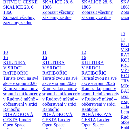
BITVĚ U ČESKÉ
SKALICE 28. 6.
SKALICE 28. 6.
SKA
SKALICE 28. 6.
1866
1866
186
1866
Zobrazit všechny
Zobrazit všechny
Zobr
Zobrazit všechny
záznamy ze dne
záznamy ze dne
zázn
záznamy ze dne
13
17
KU
V S
10
11
12
RAT
16
16
16
KO
KULTURA
KULTURA
KULTURA
PR
V SRDCI
V SRDCI
V SRDCI
VÝ
RATIBOŘIC
RATIBOŘIC
RATIBOŘIC
KO
Turisté zvou na své
Turisté zvou na své
Turisté zvou na své
TR
akce v srpnu 2026
akce v srpnu 2026
akce v srpnu 2026
MO
Kam za kopanou v
Kam za kopanou v
Kam za kopanou v
BA
srpnu
Letní koncerty
srpnu
Letní koncerty
srpnu
Letní koncerty
zvou
v Rudrově mlýně –
v Rudrově mlýně –
v Rudrově mlýně –
v sr
občerstvení v srdci
občerstvení v srdci
občerstvení v srdci
za k
Ratibořic
Ratibořic
Ratibořic
Letn
POHÁDKOVÁ
POHÁDKOVÁ
POHÁDKOVÁ
Rud
CESTA
Luxfer
CESTA
Luxfer
CESTA
Luxfer
obče
Open Space
Open Space
Open Space
Rati