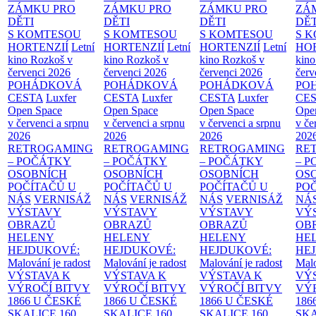
ZÁMKU PRO
ZÁMKU PRO
ZÁMKU PRO
ZÁ
DĚTI
DĚTI
DĚTI
DĚT
S KOMTESOU
S KOMTESOU
S KOMTESOU
S 
HORTENZIÍ
Letní
HORTENZIÍ
Letní
HORTENZIÍ
Letní
HOR
kino Rozkoš v
kino Rozkoš v
kino Rozkoš v
kino
červenci 2026
červenci 2026
červenci 2026
červ
POHÁDKOVÁ
POHÁDKOVÁ
POHÁDKOVÁ
PO
CESTA
Luxfer
CESTA
Luxfer
CESTA
Luxfer
CE
Open Space
Open Space
Open Space
Ope
v červenci a srpnu
v červenci a srpnu
v červenci a srpnu
v če
2026
2026
2026
202
RETROGAMING
RETROGAMING
RETROGAMING
RE
– POČÁTKY
– POČÁTKY
– POČÁTKY
– 
OSOBNÍCH
OSOBNÍCH
OSOBNÍCH
OS
POČÍTAČŮ U
POČÍTAČŮ U
POČÍTAČŮ U
PO
NÁS
VERNISÁŽ
NÁS
VERNISÁŽ
NÁS
VERNISÁŽ
NÁ
VÝSTAVY
VÝSTAVY
VÝSTAVY
VÝ
OBRAZŮ
OBRAZŮ
OBRAZŮ
OB
HELENY
HELENY
HELENY
HE
HEJDUKOVÉ:
HEJDUKOVÉ:
HEJDUKOVÉ:
HE
Malování je radost
Malování je radost
Malování je radost
Malo
VÝSTAVA K
VÝSTAVA K
VÝSTAVA K
VÝ
VÝROČÍ BITVY
VÝROČÍ BITVY
VÝROČÍ BITVY
VÝ
1866 U ČESKÉ
1866 U ČESKÉ
1866 U ČESKÉ
186
SKALICE
160.
SKALICE
160.
SKALICE
160.
SK