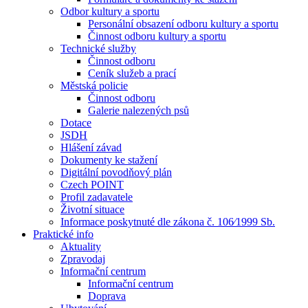
Odbor kultury a sportu
Personální obsazení odboru kultury a sportu
Činnost odboru kultury a sportu
Technické služby
Činnost odboru
Ceník služeb a prací
Městská policie
Činnost odboru
Galerie nalezených psů
Dotace
JSDH
Hlášení závad
Dokumenty ke stažení
Digitální povodňový plán
Czech POINT
Profil zadavatele
Životní situace
Informace poskytnuté dle zákona č. 106⁄1999 Sb.
Praktické info
Aktuality
Zpravodaj
Informační centrum
Informační centrum
Doprava