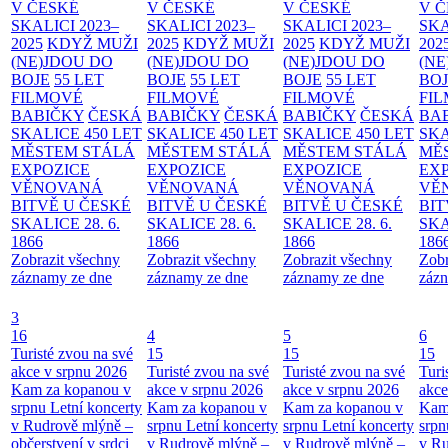
V ČESKÉ
V ČESKÉ
V ČESKÉ
V 
SKALICI 2023–
SKALICI 2023–
SKALICI 2023–
SKA
2025
KDYŽ MUŽI
2025
KDYŽ MUŽI
2025
KDYŽ MUŽI
202
(NE)JDOU DO
(NE)JDOU DO
(NE)JDOU DO
(NE
BOJE
55 LET
BOJE
55 LET
BOJE
55 LET
BO
FILMOVÉ
FILMOVÉ
FILMOVÉ
FI
BABIČKY
ČESKÁ
BABIČKY
ČESKÁ
BABIČKY
ČESKÁ
BA
SKALICE 450 LET
SKALICE 450 LET
SKALICE 450 LET
SKA
MĚSTEM
STÁLÁ
MĚSTEM
STÁLÁ
MĚSTEM
STÁLÁ
MĚ
EXPOZICE
EXPOZICE
EXPOZICE
EX
VĚNOVANÁ
VĚNOVANÁ
VĚNOVANÁ
VĚ
BITVĚ U ČESKÉ
BITVĚ U ČESKÉ
BITVĚ U ČESKÉ
BIT
SKALICE 28. 6.
SKALICE 28. 6.
SKALICE 28. 6.
SKA
1866
1866
1866
186
Zobrazit všechny
Zobrazit všechny
Zobrazit všechny
Zobr
záznamy ze dne
záznamy ze dne
záznamy ze dne
zázn
3
16
4
5
6
Turisté zvou na své
15
15
15
akce v srpnu 2026
Turisté zvou na své
Turisté zvou na své
Turi
Kam za kopanou v
akce v srpnu 2026
akce v srpnu 2026
akce
srpnu
Letní koncerty
Kam za kopanou v
Kam za kopanou v
Kam
v Rudrově mlýně –
srpnu
Letní koncerty
srpnu
Letní koncerty
srp
občerstvení v srdci
v Rudrově mlýně –
v Rudrově mlýně –
v Ru