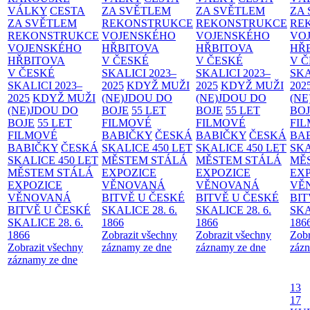
VÁLKY
CESTA
ZA SVĚTLEM
ZA SVĚTLEM
ZA
ZA SVĚTLEM
REKONSTRUKCE
REKONSTRUKCE
RE
REKONSTRUKCE
VOJENSKÉHO
VOJENSKÉHO
VO
VOJENSKÉHO
HŘBITOVA
HŘBITOVA
HŘ
HŘBITOVA
V ČESKÉ
V ČESKÉ
V 
V ČESKÉ
SKALICI 2023–
SKALICI 2023–
SKA
SKALICI 2023–
2025
KDYŽ MUŽI
2025
KDYŽ MUŽI
202
2025
KDYŽ MUŽI
(NE)JDOU DO
(NE)JDOU DO
(NE
(NE)JDOU DO
BOJE
55 LET
BOJE
55 LET
BO
BOJE
55 LET
FILMOVÉ
FILMOVÉ
FI
FILMOVÉ
BABIČKY
ČESKÁ
BABIČKY
ČESKÁ
BA
BABIČKY
ČESKÁ
SKALICE 450 LET
SKALICE 450 LET
SKA
SKALICE 450 LET
MĚSTEM
STÁLÁ
MĚSTEM
STÁLÁ
MĚ
MĚSTEM
STÁLÁ
EXPOZICE
EXPOZICE
EX
EXPOZICE
VĚNOVANÁ
VĚNOVANÁ
VĚ
VĚNOVANÁ
BITVĚ U ČESKÉ
BITVĚ U ČESKÉ
BIT
BITVĚ U ČESKÉ
SKALICE 28. 6.
SKALICE 28. 6.
SKA
SKALICE 28. 6.
1866
1866
186
1866
Zobrazit všechny
Zobrazit všechny
Zobr
Zobrazit všechny
záznamy ze dne
záznamy ze dne
zázn
záznamy ze dne
13
17