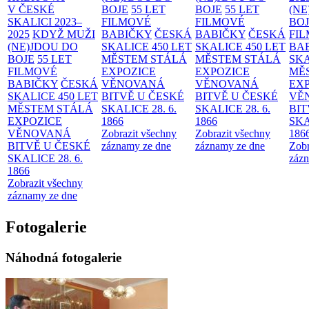
V ČESKÉ
BOJE
55 LET
BOJE
55 LET
(NE
SKALICI 2023–
FILMOVÉ
FILMOVÉ
BO
2025
KDYŽ MUŽI
BABIČKY
ČESKÁ
BABIČKY
ČESKÁ
FI
(NE)JDOU DO
SKALICE 450 LET
SKALICE 450 LET
BA
BOJE
55 LET
MĚSTEM
STÁLÁ
MĚSTEM
STÁLÁ
SKA
FILMOVÉ
EXPOZICE
EXPOZICE
MĚ
BABIČKY
ČESKÁ
VĚNOVANÁ
VĚNOVANÁ
EX
SKALICE 450 LET
BITVĚ U ČESKÉ
BITVĚ U ČESKÉ
VĚ
MĚSTEM
STÁLÁ
SKALICE 28. 6.
SKALICE 28. 6.
BIT
EXPOZICE
1866
1866
SKA
VĚNOVANÁ
Zobrazit všechny
Zobrazit všechny
186
BITVĚ U ČESKÉ
záznamy ze dne
záznamy ze dne
Zobr
SKALICE 28. 6.
zázn
1866
Zobrazit všechny
záznamy ze dne
Fotogalerie
Náhodná fotogalerie