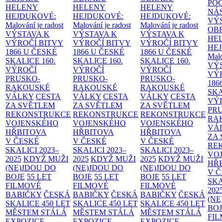
PO
HELENY
HELENY
HELENY
NÁ
HEJDUKOVÉ:
HEJDUKOVÉ:
HEJDUKOVÉ:
VÝ
Malování je radost
Malování je radost
Malování je radost
OB
VÝSTAVA K
VÝSTAVA K
VÝSTAVA K
HE
VÝROČÍ BITVY
VÝROČÍ BITVY
VÝROČÍ BITVY
HE
1866 U ČESKÉ
1866 U ČESKÉ
1866 U ČESKÉ
Malo
SKALICE
160.
SKALICE
160.
SKALICE
160.
VÝ
VÝROČÍ
VÝROČÍ
VÝROČÍ
VÝ
PRUSKO-
PRUSKO-
PRUSKO-
186
RAKOUSKÉ
RAKOUSKÉ
RAKOUSKÉ
SK
VÁLKY
CESTA
VÁLKY
CESTA
VÁLKY
CESTA
VÝ
ZA SVĚTLEM
ZA SVĚTLEM
ZA SVĚTLEM
PR
REKONSTRUKCE
REKONSTRUKCE
REKONSTRUKCE
RA
VOJENSKÉHO
VOJENSKÉHO
VOJENSKÉHO
VÁ
HŘBITOVA
HŘBITOVA
HŘBITOVA
ZA
V ČESKÉ
V ČESKÉ
V ČESKÉ
RE
SKALICI 2023–
SKALICI 2023–
SKALICI 2023–
VO
2025
KDYŽ MUŽI
2025
KDYŽ MUŽI
2025
KDYŽ MUŽI
HŘ
(NE)JDOU DO
(NE)JDOU DO
(NE)JDOU DO
V 
BOJE
55 LET
BOJE
55 LET
BOJE
55 LET
SKA
FILMOVÉ
FILMOVÉ
FILMOVÉ
202
BABIČKY
ČESKÁ
BABIČKY
ČESKÁ
BABIČKY
ČESKÁ
(NE
SKALICE 450 LET
SKALICE 450 LET
SKALICE 450 LET
BO
MĚSTEM
STÁLÁ
MĚSTEM
STÁLÁ
MĚSTEM
STÁLÁ
FI
EXPOZICE
EXPOZICE
EXPOZICE