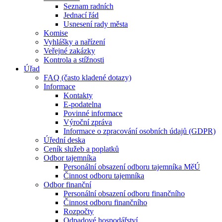
Seznam radních
Jednací řád
Usnesení rady města
Komise
Vyhlášky a nařízení
Veřejné zakázky
Kontrola a stížnosti
Úřad
FAQ (často kladené dotazy)
Informace
Kontakty
E-podatelna
Povinné informace
Výroční zpráva
Informace o zpracování osobních údajů (GDPR)
Úřední deska
Ceník služeb a poplatků
Odbor tajemníka
Personální obsazení odboru tajemníka MěÚ
Činnost odboru tajemníka
Odbor finanční
Personální obsazení odboru finančního
Činnost odboru finančního
Rozpočty
Odpadové hospodářství