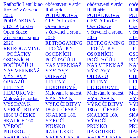
Ratibořic
Letní kino
občerstvení v srdci
občerstvení v srdci
obče
Rozkoš v červenci
Ratibořic
Ratibořic
Rati
2026
POHÁDKOVÁ
POHÁDKOVÁ
PO
POHÁDKOVÁ
CESTA
Luxfer
CESTA
Luxfer
CE
CESTA
Luxfer
Open Space
Open Space
Ope
Open Space
v červenci a srpnu
v červenci a srpnu
v če
v červenci a srpnu
2026
2026
202
2026
RETROGAMING
RETROGAMING
RE
RETROGAMING
– POČÁTKY
– POČÁTKY
– 
– POČÁTKY
OSOBNÍCH
OSOBNÍCH
OS
OSOBNÍCH
POČÍTAČŮ U
POČÍTAČŮ U
PO
POČÍTAČŮ U
NÁS
VERNISÁŽ
NÁS
VERNISÁŽ
NÁ
NÁS
VERNISÁŽ
VÝSTAVY
VÝSTAVY
VÝ
VÝSTAVY
OBRAZŮ
OBRAZŮ
OB
OBRAZŮ
HELENY
HELENY
HE
HELENY
HEJDUKOVÉ:
HEJDUKOVÉ:
HE
HEJDUKOVÉ:
Malování je radost
Malování je radost
Malo
Malování je radost
VÝSTAVA K
VÝSTAVA K
VÝ
VÝSTAVA K
VÝROČÍ BITVY
VÝROČÍ BITVY
VÝ
VÝROČÍ BITVY
1866 U ČESKÉ
1866 U ČESKÉ
186
1866 U ČESKÉ
SKALICE
160.
SKALICE
160.
SK
SKALICE
160.
VÝROČÍ
VÝROČÍ
VÝ
VÝROČÍ
PRUSKO-
PRUSKO-
PR
PRUSKO-
RAKOUSKÉ
RAKOUSKÉ
RA
RAKOUSKÉ
VÁLKY
CESTA
VÁLKY
CESTA
VÁ