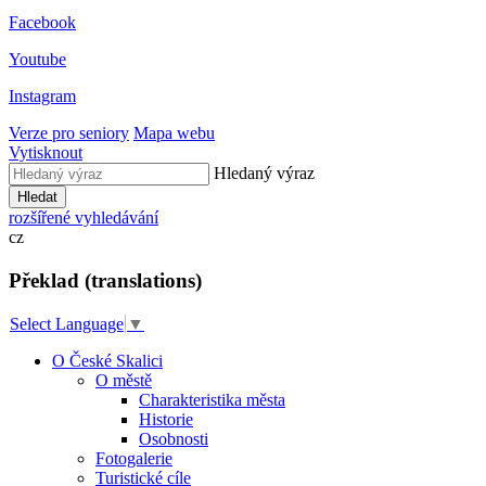
Facebook
Youtube
Instagram
Verze pro seniory
Mapa webu
Vytisknout
Hledaný výraz
Hledat
rozšířené vyhledávání
cz
Překlad (translations)
Select Language
▼
O České Skalici
O městě
Charakteristika města
Historie
Osobnosti
Fotogalerie
Turistické cíle