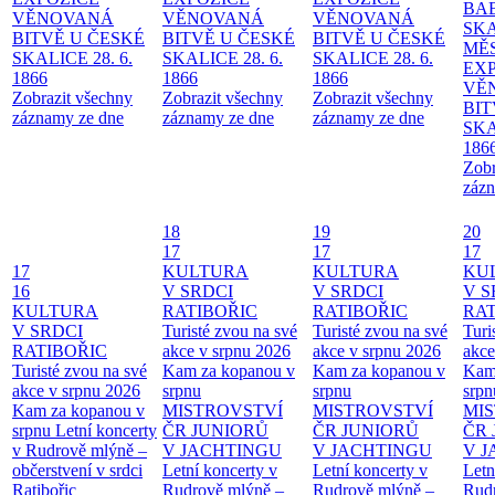
BA
VĚNOVANÁ
VĚNOVANÁ
VĚNOVANÁ
SKA
BITVĚ U ČESKÉ
BITVĚ U ČESKÉ
BITVĚ U ČESKÉ
MĚ
SKALICE 28. 6.
SKALICE 28. 6.
SKALICE 28. 6.
EX
1866
1866
1866
VĚ
Zobrazit všechny
Zobrazit všechny
Zobrazit všechny
BIT
záznamy ze dne
záznamy ze dne
záznamy ze dne
SKA
186
Zobr
zázn
18
19
20
17
17
17
17
KULTURA
KULTURA
KU
16
V SRDCI
V SRDCI
V S
KULTURA
RATIBOŘIC
RATIBOŘIC
RAT
V SRDCI
Turisté zvou na své
Turisté zvou na své
Turi
RATIBOŘIC
akce v srpnu 2026
akce v srpnu 2026
akce
Turisté zvou na své
Kam za kopanou v
Kam za kopanou v
Kam
akce v srpnu 2026
srpnu
srpnu
srpn
Kam za kopanou v
MISTROVSTVÍ
MISTROVSTVÍ
MI
srpnu
Letní koncerty
ČR JUNIORŮ
ČR JUNIORŮ
ČR 
v Rudrově mlýně –
V JACHTINGU
V JACHTINGU
V 
občerstvení v srdci
Letní koncerty v
Letní koncerty v
Letn
Ratibořic
Rudrově mlýně –
Rudrově mlýně –
Rud