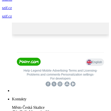
szif.cz
szif.cz
Kontakty
Město Česká Skalice