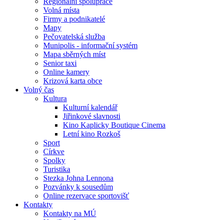
Regionální spolupráce
Volná místa
Firmy a podnikatelé
Mapy
Pečovatelská služba
Munipolis - informační systém
Mapa sběrných míst
Senior taxi
Online kamery
Krizová karta obce
Volný čas
Kultura
Kulturní kalendář
Jiřinkové slavnosti
Kino Kaplicky Boutique Cinema
Letní kino Rozkoš
Sport
Církve
Spolky
Turistika
Stezka Johna Lennona
Pozvánky k sousedům
Online rezervace sportovišť
Kontakty
Kontakty na MÚ