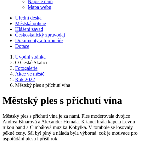
Napište nám
Mapa webu
Úřední deska
Městská policie
Hlášení závad
Českoskalický zpravodaj
Dokumenty a formuláře
Dotace
Úvodní stránka
O České Skalici
Fotogalerie
Akce ve městě
Rok 2022
Městský ples s příchutí vína
Městský ples s příchutí vína
Městský ples s příchutí vína je za námi. Ples moderovala dvojice
Andrea Binarová a Alexander Hemala. K tanci hrála kapela Levou
rukou band a Cimbálová muzika Kobylka. V tombole se losovaly
pěkné ceny. Sál byl plný a nálada byla výborná, což je motivace pro
uspořádání plesu i příští rok.