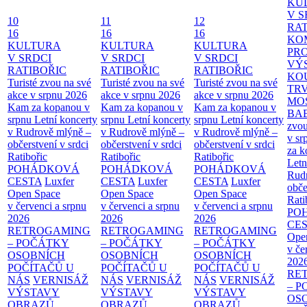
KU
V S
10
11
12
RAT
16
16
16
KO
KULTURA
KULTURA
KULTURA
PR
V SRDCI
V SRDCI
V SRDCI
VÝ
RATIBOŘIC
RATIBOŘIC
RATIBOŘIC
KO
Turisté zvou na své
Turisté zvou na své
Turisté zvou na své
TR
akce v srpnu 2026
akce v srpnu 2026
akce v srpnu 2026
MO
Kam za kopanou v
Kam za kopanou v
Kam za kopanou v
BA
srpnu
Letní koncerty
srpnu
Letní koncerty
srpnu
Letní koncerty
zvou
v Rudrově mlýně –
v Rudrově mlýně –
v Rudrově mlýně –
v sr
občerstvení v srdci
občerstvení v srdci
občerstvení v srdci
za k
Ratibořic
Ratibořic
Ratibořic
Letn
POHÁDKOVÁ
POHÁDKOVÁ
POHÁDKOVÁ
Rud
CESTA
Luxfer
CESTA
Luxfer
CESTA
Luxfer
obče
Open Space
Open Space
Open Space
Rati
v červenci a srpnu
v červenci a srpnu
v červenci a srpnu
PO
2026
2026
2026
CE
RETROGAMING
RETROGAMING
RETROGAMING
Ope
– POČÁTKY
– POČÁTKY
– POČÁTKY
v če
OSOBNÍCH
OSOBNÍCH
OSOBNÍCH
202
POČÍTAČŮ U
POČÍTAČŮ U
POČÍTAČŮ U
RE
NÁS
VERNISÁŽ
NÁS
VERNISÁŽ
NÁS
VERNISÁŽ
– 
VÝSTAVY
VÝSTAVY
VÝSTAVY
OS
OBRAZŮ
OBRAZŮ
OBRAZŮ