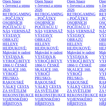
Open Space
Open Space
Open Space
Ope
v červenci a srpnu
v červenci a srpnu
v červenci a srpnu
v če
2026
2026
2026
202
RETROGAMING
RETROGAMING
RETROGAMING
RE
– POČÁTKY
– POČÁTKY
– POČÁTKY
– 
OSOBNÍCH
OSOBNÍCH
OSOBNÍCH
OS
POČÍTAČŮ U
POČÍTAČŮ U
POČÍTAČŮ U
PO
NÁS
VERNISÁŽ
NÁS
VERNISÁŽ
NÁS
VERNISÁŽ
NÁ
VÝSTAVY
VÝSTAVY
VÝSTAVY
VÝ
OBRAZŮ
OBRAZŮ
OBRAZŮ
OB
HELENY
HELENY
HELENY
HE
HEJDUKOVÉ:
HEJDUKOVÉ:
HEJDUKOVÉ:
HE
Malování je radost
Malování je radost
Malování je radost
Malo
VÝSTAVA K
VÝSTAVA K
VÝSTAVA K
VÝ
VÝROČÍ BITVY
VÝROČÍ BITVY
VÝROČÍ BITVY
VÝ
1866 U ČESKÉ
1866 U ČESKÉ
1866 U ČESKÉ
186
SKALICE
160.
SKALICE
160.
SKALICE
160.
SK
VÝROČÍ
VÝROČÍ
VÝROČÍ
VÝ
PRUSKO-
PRUSKO-
PRUSKO-
PR
RAKOUSKÉ
RAKOUSKÉ
RAKOUSKÉ
RA
VÁLKY
CESTA
VÁLKY
CESTA
VÁLKY
CESTA
VÁ
ZA SVĚTLEM
ZA SVĚTLEM
ZA SVĚTLEM
ZA
REKONSTRUKCE
REKONSTRUKCE
REKONSTRUKCE
RE
VOJENSKÉHO
VOJENSKÉHO
VOJENSKÉHO
VO
HŘBITOVA
HŘBITOVA
HŘBITOVA
HŘ