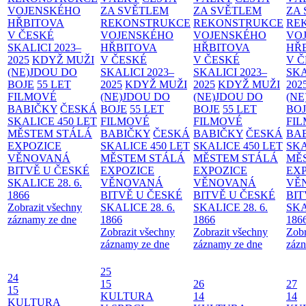
VOJENSKÉHO
ZA SVĚTLEM
ZA SVĚTLEM
ZA
HŘBITOVA
REKONSTRUKCE
REKONSTRUKCE
RE
V ČESKÉ
VOJENSKÉHO
VOJENSKÉHO
VO
SKALICI 2023–
HŘBITOVA
HŘBITOVA
HŘ
2025
KDYŽ MUŽI
V ČESKÉ
V ČESKÉ
V 
(NE)JDOU DO
SKALICI 2023–
SKALICI 2023–
SKA
BOJE
55 LET
2025
KDYŽ MUŽI
2025
KDYŽ MUŽI
202
FILMOVÉ
(NE)JDOU DO
(NE)JDOU DO
(NE
BABIČKY
ČESKÁ
BOJE
55 LET
BOJE
55 LET
BO
SKALICE 450 LET
FILMOVÉ
FILMOVÉ
FI
MĚSTEM
STÁLÁ
BABIČKY
ČESKÁ
BABIČKY
ČESKÁ
BA
EXPOZICE
SKALICE 450 LET
SKALICE 450 LET
SKA
VĚNOVANÁ
MĚSTEM
STÁLÁ
MĚSTEM
STÁLÁ
MĚ
BITVĚ U ČESKÉ
EXPOZICE
EXPOZICE
EX
SKALICE 28. 6.
VĚNOVANÁ
VĚNOVANÁ
VĚ
1866
BITVĚ U ČESKÉ
BITVĚ U ČESKÉ
BIT
Zobrazit všechny
SKALICE 28. 6.
SKALICE 28. 6.
SKA
záznamy ze dne
1866
1866
186
Zobrazit všechny
Zobrazit všechny
Zobr
záznamy ze dne
záznamy ze dne
zázn
25
24
15
26
27
15
KULTURA
14
14
KULTURA