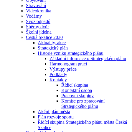
Ubytování
Stravování
Videokronika
Vodárny
Svoz odpadů
Sběrný dvůr
Školní jídelna
Česká Skalice 2030
Aktuality, akce
Strategický plán
Historie vzniku strategického plánu
Základní informace o Strategickém plánu
Harmonogram prací
Výstupy práce
Podklady
Kontakty
Řídicí skupina
Kontaktní osoba
Pracovní skupiny
Komise pro zpracování
Strategického plánu
Akční plán města
Plán rozvoje sportu
Řídící skupina Strategického plánu města Česká
Skalice