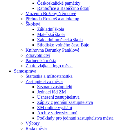
Českoskalické památky
Ratibořice a Babiččino údolí
Muzeum Boženy Němcové
Přehrada Rozkoš a autokemp
Školství
Základní škola
Mateřská škola
Základní umělecká škola
Středisko volného času Bájo
Knihovna Barunky Panklové
Zdravotnictví
Partnerská města
Znak, vlajka a logo města
Samospráva
Starostka a místostarostka
Zastupitelstvo města
Seznam zastupitelů
Jednací řád ZM
Usnesení zastupitelstva
Zápisy z jednání zastupitelstva
ZM online vysílání
Archiv videozáznamů
Podklady pro jednání zastupitelstva města
Výbory
Rada města