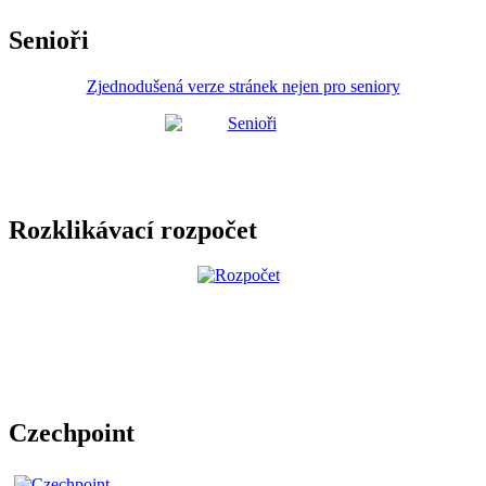
Senioři
Zjednodušená verze stránek nejen pro seniory
Rozklikávací rozpočet
Czechpoint