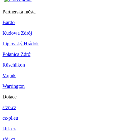
Partnerská města
Bardo
Kudowa Zdrój
Liptovský Hrádok
Polanica Zdrój
Rüschlikon
Vojnik
Warrington
Dotace
sfzp.cz
cz-pl.eu
khk.cz
sfdi.cz