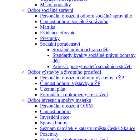
Místní poplatky
Odbor sociálně správní
Personální obsazení odboru sociálně správního
Činnost odboru sociálně správního
Matrika
Evidence obyvatel
Přestupky
Sociální poradenství
Sociálně právní ochrana dětí
Standardy kvality sociálně-právní ochrany
dětí
Adresář poskytovatelů sociálních služeb
Odbor výstavby a životního prostředí
Personální obsazení odboru výstavby a ŽP
Činnost odboru výstavby a ŽP
Územní plán
Formuláře a dokumenty ke stažení
Odbor investic a správy majetku
Personální obsazení OISM
Činnost odboru
Investiční akce
Správa budov
Seznam památek v katastru města Česká Skalice
Pozemky
Formuláře a dokumenty ke stažení