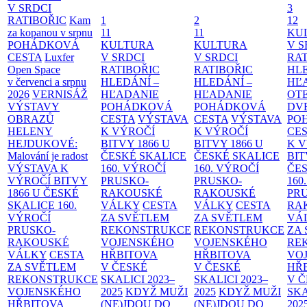
V SRDCI
3
RATIBOŘIC
Kam
1
2
12
za kopanou v srpnu
11
11
KU
POHÁDKOVÁ
KULTURA
KULTURA
V S
CESTA
Luxfer
V SRDCI
V SRDCI
RAT
Open Space
RATIBOŘIC
RATIBOŘIC
HLE
v červenci a srpnu
HLEDÁNÍ –
HLEDÁNÍ –
HĽ
2026
VERNISÁŽ
HĽADANIE
HĽADANIE
OT
VÝSTAVY
POHÁDKOVÁ
POHÁDKOVÁ
DV
OBRAZŮ
CESTA
VÝSTAVA
CESTA
VÝSTAVA
PO
HELENY
K VÝROČÍ
K VÝROČÍ
CE
HEJDUKOVÉ:
BITVY 1866 U
BITVY 1866 U
K 
Malování je radost
ČESKÉ SKALICE
ČESKÉ SKALICE
BIT
VÝSTAVA K
160. VÝROČÍ
160. VÝROČÍ
ČES
VÝROČÍ BITVY
PRUSKO-
PRUSKO-
160
1866 U ČESKÉ
RAKOUSKÉ
RAKOUSKÉ
PR
SKALICE
160.
VÁLKY
CESTA
VÁLKY
CESTA
RA
VÝROČÍ
ZA SVĚTLEM
ZA SVĚTLEM
VÁ
PRUSKO-
REKONSTRUKCE
REKONSTRUKCE
ZA
RAKOUSKÉ
VOJENSKÉHO
VOJENSKÉHO
RE
VÁLKY
CESTA
HŘBITOVA
HŘBITOVA
VO
ZA SVĚTLEM
V ČESKÉ
V ČESKÉ
HŘ
REKONSTRUKCE
SKALICI 2023–
SKALICI 2023–
V 
VOJENSKÉHO
2025
KDYŽ MUŽI
2025
KDYŽ MUŽI
SKA
HŘBITOVA
(NE)JDOU DO
(NE)JDOU DO
202