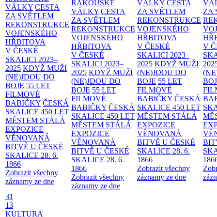
RAKOUSKÉ
VÁLKY
CESTA
VÁ
VÁLKY
CESTA
VÁLKY
CESTA
ZA SVĚTLEM
ZA
ZA SVĚTLEM
ZA SVĚTLEM
REKONSTRUKCE
RE
REKONSTRUKCE
REKONSTRUKCE
VOJENSKÉHO
VO
VOJENSKÉHO
VOJENSKÉHO
HŘBITOVA
HŘ
HŘBITOVA
HŘBITOVA
V ČESKÉ
V 
V ČESKÉ
V ČESKÉ
SKALICI 2023–
SKA
SKALICI 2023–
SKALICI 2023–
2025
KDYŽ MUŽI
202
2025
KDYŽ MUŽI
2025
KDYŽ MUŽI
(NE)JDOU DO
(NE
(NE)JDOU DO
(NE)JDOU DO
BOJE
55 LET
BO
BOJE
55 LET
BOJE
55 LET
FILMOVÉ
FI
FILMOVÉ
FILMOVÉ
BABIČKY
ČESKÁ
BA
BABIČKY
ČESKÁ
BABIČKY
ČESKÁ
SKALICE 450 LET
SKA
SKALICE 450 LET
SKALICE 450 LET
MĚSTEM
STÁLÁ
MĚ
MĚSTEM
STÁLÁ
MĚSTEM
STÁLÁ
EXPOZICE
EX
EXPOZICE
EXPOZICE
VĚNOVANÁ
VĚ
VĚNOVANÁ
VĚNOVANÁ
BITVĚ U ČESKÉ
BIT
BITVĚ U ČESKÉ
BITVĚ U ČESKÉ
SKALICE 28. 6.
SKA
SKALICE 28. 6.
SKALICE 28. 6.
1866
186
1866
1866
Zobrazit všechny
Zobr
Zobrazit všechny
Zobrazit všechny
záznamy ze dne
zázn
záznamy ze dne
záznamy ze dne
31
13
KULTURA