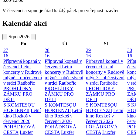
8:00-12:00
V červenci a srpnu je úřad každý pátek pro veřejnost uzavřen
Kalendář akcí
Srpen
2026
Po
Út
St
27
28
29
30
16
16
16
16
Přípravná kopaná v
Přípravná kopaná v
Přípravná kopaná v
Příp
červenci
Letní
červenci
Letní
červenci
Letní
červ
koncerty v Rudrově
koncerty v Rudrově
koncerty v Rudrově
konc
mlýně – občerstvení
mlýně – občerstvení
mlýně – občerstvení
mlýn
v srdci Ratibořic
v srdci Ratibořic
v srdci Ratibořic
v sr
PROHLÍDKY
PROHLÍDKY
PROHLÍDKY
PR
ZÁMKU PRO
ZÁMKU PRO
ZÁMKU PRO
ZÁ
DĚTI
DĚTI
DĚTI
DĚT
S KOMTESOU
S KOMTESOU
S KOMTESOU
S 
HORTENZIÍ
Letní
HORTENZIÍ
Letní
HORTENZIÍ
Letní
HOR
kino Rozkoš v
kino Rozkoš v
kino Rozkoš v
kino
červenci 2026
červenci 2026
červenci 2026
červ
POHÁDKOVÁ
POHÁDKOVÁ
POHÁDKOVÁ
PO
CESTA
Luxfer
CESTA
Luxfer
CESTA
Luxfer
CE