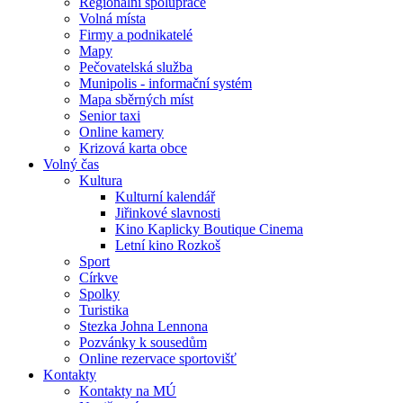
Regionální spolupráce
Volná místa
Firmy a podnikatelé
Mapy
Pečovatelská služba
Munipolis - informační systém
Mapa sběrných míst
Senior taxi
Online kamery
Krizová karta obce
Volný čas
Kultura
Kulturní kalendář
Jiřinkové slavnosti
Kino Kaplicky Boutique Cinema
Letní kino Rozkoš
Sport
Církve
Spolky
Turistika
Stezka Johna Lennona
Pozvánky k sousedům
Online rezervace sportovišť
Kontakty
Kontakty na MÚ