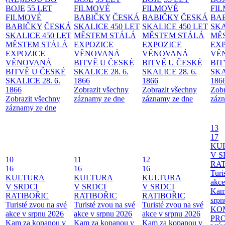
BOJE
55 LET
FILMOVÉ
FILMOVÉ
FI
FILMOVÉ
BABIČKY
ČESKÁ
BABIČKY
ČESKÁ
BA
BABIČKY
ČESKÁ
SKALICE 450 LET
SKALICE 450 LET
SKA
SKALICE 450 LET
MĚSTEM
STÁLÁ
MĚSTEM
STÁLÁ
MĚ
MĚSTEM
STÁLÁ
EXPOZICE
EXPOZICE
EX
EXPOZICE
VĚNOVANÁ
VĚNOVANÁ
VĚ
VĚNOVANÁ
BITVĚ U ČESKÉ
BITVĚ U ČESKÉ
BIT
BITVĚ U ČESKÉ
SKALICE 28. 6.
SKALICE 28. 6.
SKA
SKALICE 28. 6.
1866
1866
186
1866
Zobrazit všechny
Zobrazit všechny
Zobr
Zobrazit všechny
záznamy ze dne
záznamy ze dne
zázn
záznamy ze dne
13
17
KU
V S
10
11
12
RAT
16
16
16
Turi
KULTURA
KULTURA
KULTURA
akce
V SRDCI
V SRDCI
V SRDCI
Kam
RATIBOŘIC
RATIBOŘIC
RATIBOŘIC
srpn
Turisté zvou na své
Turisté zvou na své
Turisté zvou na své
KO
akce v srpnu 2026
akce v srpnu 2026
akce v srpnu 2026
PR
Kam za kopanou v
Kam za kopanou v
Kam za kopanou v