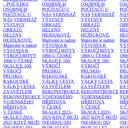
– POČÁTKY
OSOBNÍCH
OSOBNÍCH
OS
OSOBNÍCH
POČÍTAČŮ U
POČÍTAČŮ U
PO
POČÍTAČŮ U
NÁS
VERNISÁŽ
NÁS
VERNISÁŽ
NÁ
NÁS
VERNISÁŽ
VÝSTAVY
VÝSTAVY
VÝ
VÝSTAVY
OBRAZŮ
OBRAZŮ
OB
OBRAZŮ
HELENY
HELENY
HE
HELENY
HEJDUKOVÉ:
HEJDUKOVÉ:
HE
HEJDUKOVÉ:
Malování je radost
Malování je radost
Malo
Malování je radost
VÝSTAVA K
VÝSTAVA K
VÝ
VÝSTAVA K
VÝROČÍ BITVY
VÝROČÍ BITVY
VÝ
VÝROČÍ BITVY
1866 U ČESKÉ
1866 U ČESKÉ
186
1866 U ČESKÉ
SKALICE
160.
SKALICE
160.
SK
SKALICE
160.
VÝROČÍ
VÝROČÍ
VÝ
VÝROČÍ
PRUSKO-
PRUSKO-
PR
PRUSKO-
RAKOUSKÉ
RAKOUSKÉ
RA
RAKOUSKÉ
VÁLKY
CESTA
VÁLKY
CESTA
VÁ
VÁLKY
CESTA
ZA SVĚTLEM
ZA SVĚTLEM
ZA
ZA SVĚTLEM
REKONSTRUKCE
REKONSTRUKCE
RE
REKONSTRUKCE
VOJENSKÉHO
VOJENSKÉHO
VO
VOJENSKÉHO
HŘBITOVA
HŘBITOVA
HŘ
HŘBITOVA
V ČESKÉ
V ČESKÉ
V 
V ČESKÉ
SKALICI 2023–
SKALICI 2023–
SKA
SKALICI 2023–
2025
KDYŽ MUŽI
2025
KDYŽ MUŽI
202
2025
KDYŽ MUŽI
(NE)JDOU DO
(NE)JDOU DO
(NE
(NE)JDOU DO
BOJE
55 LET
BOJE
55 LET
BO