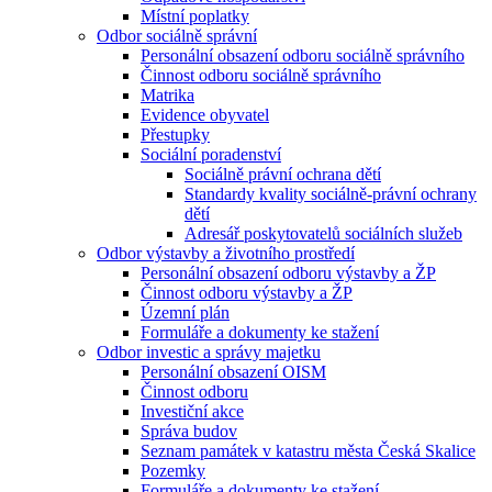
Místní poplatky
Odbor sociálně správní
Personální obsazení odboru sociálně správního
Činnost odboru sociálně správního
Matrika
Evidence obyvatel
Přestupky
Sociální poradenství
Sociálně právní ochrana dětí
Standardy kvality sociálně-právní ochrany
dětí
Adresář poskytovatelů sociálních služeb
Odbor výstavby a životního prostředí
Personální obsazení odboru výstavby a ŽP
Činnost odboru výstavby a ŽP
Územní plán
Formuláře a dokumenty ke stažení
Odbor investic a správy majetku
Personální obsazení OISM
Činnost odboru
Investiční akce
Správa budov
Seznam památek v katastru města Česká Skalice
Pozemky
Formuláře a dokumenty ke stažení