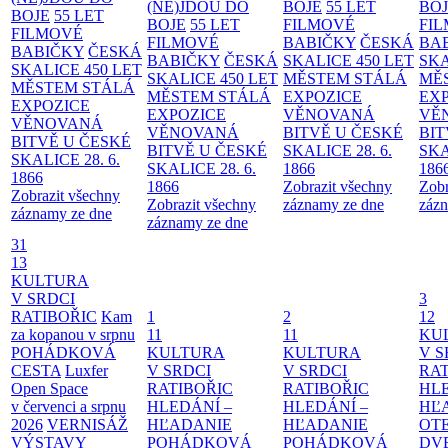
(NE)JDOU DO
BOJE
55 LET
BO
BOJE
55 LET
BOJE
55 LET
FILMOVÉ
FI
FILMOVÉ
FILMOVÉ
BABIČKY
ČESKÁ
BA
BABIČKY
ČESKÁ
BABIČKY
ČESKÁ
SKALICE 450 LET
SKA
SKALICE 450 LET
SKALICE 450 LET
MĚSTEM
STÁLÁ
MĚ
MĚSTEM
STÁLÁ
MĚSTEM
STÁLÁ
EXPOZICE
EX
EXPOZICE
EXPOZICE
VĚNOVANÁ
VĚ
VĚNOVANÁ
VĚNOVANÁ
BITVĚ U ČESKÉ
BIT
BITVĚ U ČESKÉ
BITVĚ U ČESKÉ
SKALICE 28. 6.
SKA
SKALICE 28. 6.
SKALICE 28. 6.
1866
186
1866
1866
Zobrazit všechny
Zobr
Zobrazit všechny
Zobrazit všechny
záznamy ze dne
zázn
záznamy ze dne
záznamy ze dne
31
13
KULTURA
V SRDCI
3
RATIBOŘIC
Kam
1
2
12
za kopanou v srpnu
11
11
KU
POHÁDKOVÁ
KULTURA
KULTURA
V S
CESTA
Luxfer
V SRDCI
V SRDCI
RAT
Open Space
RATIBOŘIC
RATIBOŘIC
HLE
v červenci a srpnu
HLEDÁNÍ –
HLEDÁNÍ –
HĽ
2026
VERNISÁŽ
HĽADANIE
HĽADANIE
OT
VÝSTAVY
POHÁDKOVÁ
POHÁDKOVÁ
DV