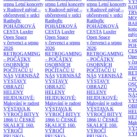
VÝ
srpnu
Letní koncerty
srpnu
Letní koncerty
srpnu
Letní koncerty
KO
v Rudrově mlýně –
v Rudrově mlýně –
v Rudrově mlýně –
TR
občerstvení v srdci
občerstvení v srdci
občerstvení v srdci
MO
Ratibořic
Ratibořic
Ratibořic
BA
POHÁDKOVÁ
POHÁDKOVÁ
POHÁDKOVÁ
konc
CESTA
Luxfer
CESTA
Luxfer
CESTA
Luxfer
mlýn
Open Space
Open Space
Open Space
v sr
v červenci a srpnu
v červenci a srpnu
v červenci a srpnu
PO
2026
2026
2026
CE
RETROGAMING
RETROGAMING
RETROGAMING
Ope
– POČÁTKY
– POČÁTKY
– POČÁTKY
v če
OSOBNÍCH
OSOBNÍCH
OSOBNÍCH
202
POČÍTAČŮ U
POČÍTAČŮ U
POČÍTAČŮ U
RE
NÁS
VERNISÁŽ
NÁS
VERNISÁŽ
NÁS
VERNISÁŽ
– 
VÝSTAVY
VÝSTAVY
VÝSTAVY
OS
OBRAZŮ
OBRAZŮ
OBRAZŮ
PO
HELENY
HELENY
HELENY
NÁ
HEJDUKOVÉ:
HEJDUKOVÉ:
HEJDUKOVÉ:
VÝ
Malování je radost
Malování je radost
Malování je radost
OB
VÝSTAVA K
VÝSTAVA K
VÝSTAVA K
HE
VÝROČÍ BITVY
VÝROČÍ BITVY
VÝROČÍ BITVY
HE
1866 U ČESKÉ
1866 U ČESKÉ
1866 U ČESKÉ
Malo
SKALICE
160.
SKALICE
160.
SKALICE
160.
VÝ
VÝROČÍ
VÝROČÍ
VÝROČÍ
VÝ
PRUSKO-
PRUSKO-
PRUSKO-