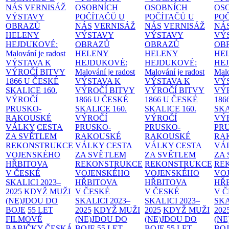
NÁS
VERNISÁŽ
OSOBNÍCH
OSOBNÍCH
OS
VÝSTAVY
POČÍTAČŮ U
POČÍTAČŮ U
PO
OBRAZŮ
NÁS
VERNISÁŽ
NÁS
VERNISÁŽ
NÁ
HELENY
VÝSTAVY
VÝSTAVY
VÝ
HEJDUKOVÉ:
OBRAZŮ
OBRAZŮ
OB
Malování je radost
HELENY
HELENY
HE
VÝSTAVA K
HEJDUKOVÉ:
HEJDUKOVÉ:
HE
VÝROČÍ BITVY
Malování je radost
Malování je radost
Malo
1866 U ČESKÉ
VÝSTAVA K
VÝSTAVA K
VÝ
SKALICE
160.
VÝROČÍ BITVY
VÝROČÍ BITVY
VÝ
VÝROČÍ
1866 U ČESKÉ
1866 U ČESKÉ
186
PRUSKO-
SKALICE
160.
SKALICE
160.
SK
RAKOUSKÉ
VÝROČÍ
VÝROČÍ
VÝ
VÁLKY
CESTA
PRUSKO-
PRUSKO-
PR
ZA SVĚTLEM
RAKOUSKÉ
RAKOUSKÉ
RA
REKONSTRUKCE
VÁLKY
CESTA
VÁLKY
CESTA
VÁ
VOJENSKÉHO
ZA SVĚTLEM
ZA SVĚTLEM
ZA
HŘBITOVA
REKONSTRUKCE
REKONSTRUKCE
RE
V ČESKÉ
VOJENSKÉHO
VOJENSKÉHO
VO
SKALICI 2023–
HŘBITOVA
HŘBITOVA
HŘ
2025
KDYŽ MUŽI
V ČESKÉ
V ČESKÉ
V 
(NE)JDOU DO
SKALICI 2023–
SKALICI 2023–
SKA
BOJE
55 LET
2025
KDYŽ MUŽI
2025
KDYŽ MUŽI
202
FILMOVÉ
(NE)JDOU DO
(NE)JDOU DO
(NE
BABIČKY
ČESKÁ
BOJE
55 LET
BOJE
55 LET
BO