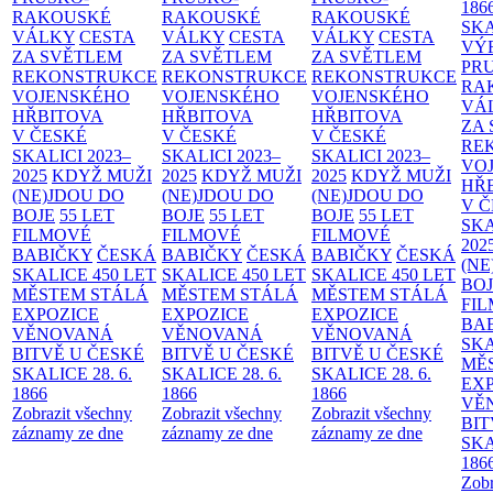
186
RAKOUSKÉ
RAKOUSKÉ
RAKOUSKÉ
SK
VÁLKY
CESTA
VÁLKY
CESTA
VÁLKY
CESTA
VÝ
ZA SVĚTLEM
ZA SVĚTLEM
ZA SVĚTLEM
PR
REKONSTRUKCE
REKONSTRUKCE
REKONSTRUKCE
RA
VOJENSKÉHO
VOJENSKÉHO
VOJENSKÉHO
VÁ
HŘBITOVA
HŘBITOVA
HŘBITOVA
ZA
V ČESKÉ
V ČESKÉ
V ČESKÉ
RE
SKALICI 2023–
SKALICI 2023–
SKALICI 2023–
VO
2025
KDYŽ MUŽI
2025
KDYŽ MUŽI
2025
KDYŽ MUŽI
HŘ
(NE)JDOU DO
(NE)JDOU DO
(NE)JDOU DO
V 
BOJE
55 LET
BOJE
55 LET
BOJE
55 LET
SKA
FILMOVÉ
FILMOVÉ
FILMOVÉ
202
BABIČKY
ČESKÁ
BABIČKY
ČESKÁ
BABIČKY
ČESKÁ
(NE
SKALICE 450 LET
SKALICE 450 LET
SKALICE 450 LET
BO
MĚSTEM
STÁLÁ
MĚSTEM
STÁLÁ
MĚSTEM
STÁLÁ
FI
EXPOZICE
EXPOZICE
EXPOZICE
BA
VĚNOVANÁ
VĚNOVANÁ
VĚNOVANÁ
SKA
BITVĚ U ČESKÉ
BITVĚ U ČESKÉ
BITVĚ U ČESKÉ
MĚ
SKALICE 28. 6.
SKALICE 28. 6.
SKALICE 28. 6.
EX
1866
1866
1866
VĚ
Zobrazit všechny
Zobrazit všechny
Zobrazit všechny
BIT
záznamy ze dne
záznamy ze dne
záznamy ze dne
SKA
186
Zobr