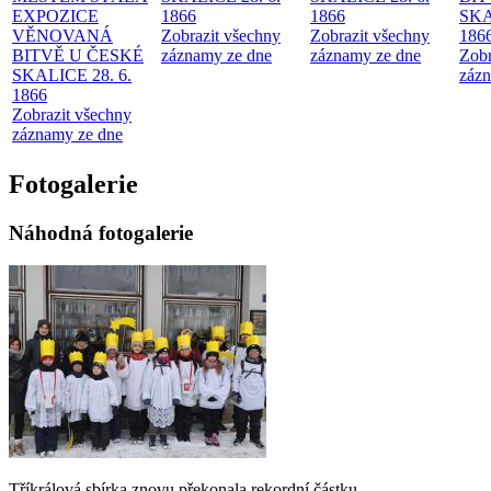
EXPOZICE
1866
1866
SKA
VĚNOVANÁ
Zobrazit všechny
Zobrazit všechny
186
BITVĚ U ČESKÉ
záznamy ze dne
záznamy ze dne
Zobr
SKALICE 28. 6.
zázn
1866
Zobrazit všechny
záznamy ze dne
Fotogalerie
Náhodná fotogalerie
Tříkrálová sbírka znovu překonala rekordní částku