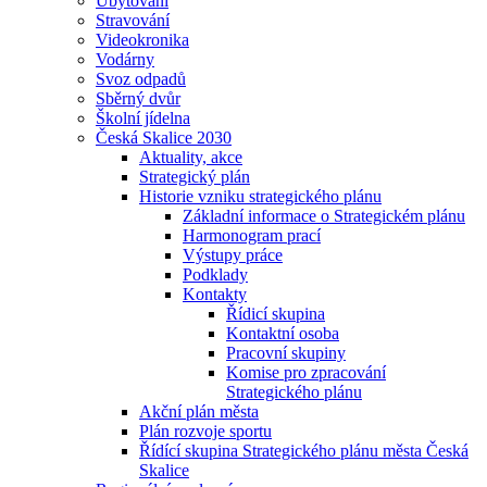
Ubytování
Stravování
Videokronika
Vodárny
Svoz odpadů
Sběrný dvůr
Školní jídelna
Česká Skalice 2030
Aktuality, akce
Strategický plán
Historie vzniku strategického plánu
Základní informace o Strategickém plánu
Harmonogram prací
Výstupy práce
Podklady
Kontakty
Řídicí skupina
Kontaktní osoba
Pracovní skupiny
Komise pro zpracování
Strategického plánu
Akční plán města
Plán rozvoje sportu
Řídící skupina Strategického plánu města Česká
Skalice