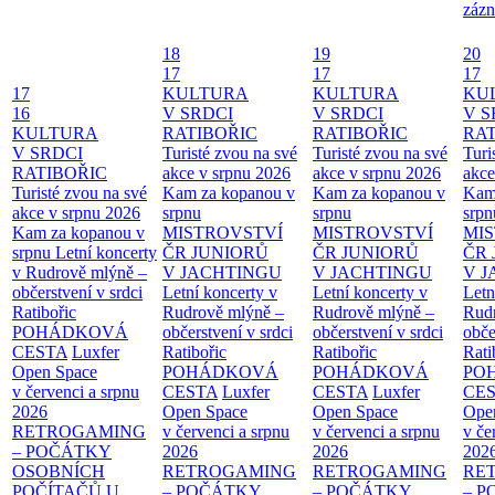
zázn
18
19
20
17
17
17
17
KULTURA
KULTURA
KU
16
V SRDCI
V SRDCI
V S
KULTURA
RATIBOŘIC
RATIBOŘIC
RAT
V SRDCI
Turisté zvou na své
Turisté zvou na své
Turi
RATIBOŘIC
akce v srpnu 2026
akce v srpnu 2026
akce
Turisté zvou na své
Kam za kopanou v
Kam za kopanou v
Kam
akce v srpnu 2026
srpnu
srpnu
srpn
Kam za kopanou v
MISTROVSTVÍ
MISTROVSTVÍ
MI
srpnu
Letní koncerty
ČR JUNIORŮ
ČR JUNIORŮ
ČR 
v Rudrově mlýně –
V JACHTINGU
V JACHTINGU
V 
občerstvení v srdci
Letní koncerty v
Letní koncerty v
Letn
Ratibořic
Rudrově mlýně –
Rudrově mlýně –
Rud
POHÁDKOVÁ
občerstvení v srdci
občerstvení v srdci
obče
CESTA
Luxfer
Ratibořic
Ratibořic
Rati
Open Space
POHÁDKOVÁ
POHÁDKOVÁ
PO
v červenci a srpnu
CESTA
Luxfer
CESTA
Luxfer
CE
2026
Open Space
Open Space
Ope
RETROGAMING
v červenci a srpnu
v červenci a srpnu
v če
– POČÁTKY
2026
2026
202
OSOBNÍCH
RETROGAMING
RETROGAMING
RE
POČÍTAČŮ U
– POČÁTKY
– POČÁTKY
– 