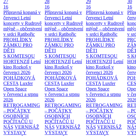
27
28
29
30
16
16
16
16
Přípravná kopaná v
Přípravná kopaná v
Přípravná kopaná v
Příp
červenci
Letní
červenci
Letní
červenci
Letní
červ
koncerty v Rudrově
koncerty v Rudrově
koncerty v Rudrově
konc
mlýně – občerstvení
mlýně – občerstvení
mlýně – občerstvení
mlýn
v srdci Ratibořic
v srdci Ratibořic
v srdci Ratibořic
v sr
PROHLÍDKY
PROHLÍDKY
PROHLÍDKY
PR
ZÁMKU PRO
ZÁMKU PRO
ZÁMKU PRO
ZÁ
DĚTI
DĚTI
DĚTI
DĚT
S KOMTESOU
S KOMTESOU
S KOMTESOU
S 
HORTENZIÍ
Letní
HORTENZIÍ
Letní
HORTENZIÍ
Letní
HOR
kino Rozkoš v
kino Rozkoš v
kino Rozkoš v
kino
červenci 2026
červenci 2026
červenci 2026
červ
POHÁDKOVÁ
POHÁDKOVÁ
POHÁDKOVÁ
PO
CESTA
Luxfer
CESTA
Luxfer
CESTA
Luxfer
CE
Open Space
Open Space
Open Space
Ope
v červenci a srpnu
v červenci a srpnu
v červenci a srpnu
v če
2026
2026
2026
202
RETROGAMING
RETROGAMING
RETROGAMING
RE
– POČÁTKY
– POČÁTKY
– POČÁTKY
– 
OSOBNÍCH
OSOBNÍCH
OSOBNÍCH
OS
POČÍTAČŮ U
POČÍTAČŮ U
POČÍTAČŮ U
PO
NÁS
VERNISÁŽ
NÁS
VERNISÁŽ
NÁS
VERNISÁŽ
NÁ
VÝSTAVY
VÝSTAVY
VÝSTAVY
VÝ