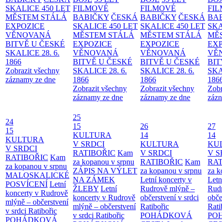
SKALICE 450 LET
FILMOVÉ
FILMOVÉ
FI
MĚSTEM
STÁLÁ
BABIČKY
ČESKÁ
BABIČKY
ČESKÁ
BA
EXPOZICE
SKALICE 450 LET
SKALICE 450 LET
SKA
VĚNOVANÁ
MĚSTEM
STÁLÁ
MĚSTEM
STÁLÁ
MĚ
BITVĚ U ČESKÉ
EXPOZICE
EXPOZICE
EX
SKALICE 28. 6.
VĚNOVANÁ
VĚNOVANÁ
VĚ
1866
BITVĚ U ČESKÉ
BITVĚ U ČESKÉ
BIT
Zobrazit všechny
SKALICE 28. 6.
SKALICE 28. 6.
SKA
záznamy ze dne
1866
1866
186
Zobrazit všechny
Zobrazit všechny
Zobr
záznamy ze dne
záznamy ze dne
zázn
25
24
15
26
27
15
KULTURA
14
14
KULTURA
V SRDCI
KULTURA
KU
V SRDCI
RATIBOŘIC
Kam
V SRDCI
V S
RATIBOŘIC
Kam
za kopanou v srpnu
RATIBOŘIC
Kam
RAT
za kopanou v srpnu
ZÁPIS NA VÝLET
za kopanou v srpnu
za k
MALOSKALICKÉ
NA ZÁMEK
Letní koncerty v
Letn
POSVÍCENÍ
Letní
ŽLEBY
Letní
Rudrově mlýně –
Rud
koncerty v Rudrově
koncerty v Rudrově
občerstvení v srdci
obče
mlýně – občerstvení
mlýně – občerstvení
Ratibořic
Rati
v srdci Ratibořic
v srdci Ratibořic
POHÁDKOVÁ
PO
POHÁDKOVÁ