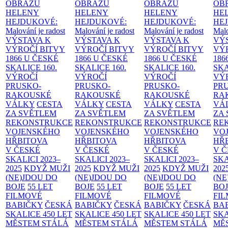
OBRAZŮ
OBRAZŮ
OBRAZŮ
OB
HELENY
HELENY
HELENY
HE
HEJDUKOVÉ:
HEJDUKOVÉ:
HEJDUKOVÉ:
HE
Malování je radost
Malování je radost
Malování je radost
Malo
VÝSTAVA K
VÝSTAVA K
VÝSTAVA K
VÝ
VÝROČÍ BITVY
VÝROČÍ BITVY
VÝROČÍ BITVY
VÝ
1866 U ČESKÉ
1866 U ČESKÉ
1866 U ČESKÉ
186
SKALICE
160.
SKALICE
160.
SKALICE
160.
SK
VÝROČÍ
VÝROČÍ
VÝROČÍ
VÝ
PRUSKO-
PRUSKO-
PRUSKO-
PR
RAKOUSKÉ
RAKOUSKÉ
RAKOUSKÉ
RA
VÁLKY
CESTA
VÁLKY
CESTA
VÁLKY
CESTA
VÁ
ZA SVĚTLEM
ZA SVĚTLEM
ZA SVĚTLEM
ZA
REKONSTRUKCE
REKONSTRUKCE
REKONSTRUKCE
RE
VOJENSKÉHO
VOJENSKÉHO
VOJENSKÉHO
VO
HŘBITOVA
HŘBITOVA
HŘBITOVA
HŘ
V ČESKÉ
V ČESKÉ
V ČESKÉ
V 
SKALICI 2023–
SKALICI 2023–
SKALICI 2023–
SKA
2025
KDYŽ MUŽI
2025
KDYŽ MUŽI
2025
KDYŽ MUŽI
202
(NE)JDOU DO
(NE)JDOU DO
(NE)JDOU DO
(NE
BOJE
55 LET
BOJE
55 LET
BOJE
55 LET
BO
FILMOVÉ
FILMOVÉ
FILMOVÉ
FI
BABIČKY
ČESKÁ
BABIČKY
ČESKÁ
BABIČKY
ČESKÁ
BA
SKALICE 450 LET
SKALICE 450 LET
SKALICE 450 LET
SKA
MĚSTEM
STÁLÁ
MĚSTEM
STÁLÁ
MĚSTEM
STÁLÁ
MĚ