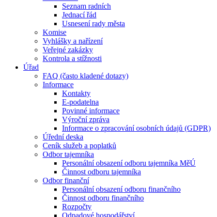
Seznam radních
Jednací řád
Usnesení rady města
Komise
Vyhlášky a nařízení
Veřejné zakázky
Kontrola a stížnosti
Úřad
FAQ (často kladené dotazy)
Informace
Kontakty
E-podatelna
Povinné informace
Výroční zpráva
Informace o zpracování osobních údajů (GDPR)
Úřední deska
Ceník služeb a poplatků
Odbor tajemníka
Personální obsazení odboru tajemníka MěÚ
Činnost odboru tajemníka
Odbor finanční
Personální obsazení odboru finančního
Činnost odboru finančního
Rozpočty
Odpadové hospodářství