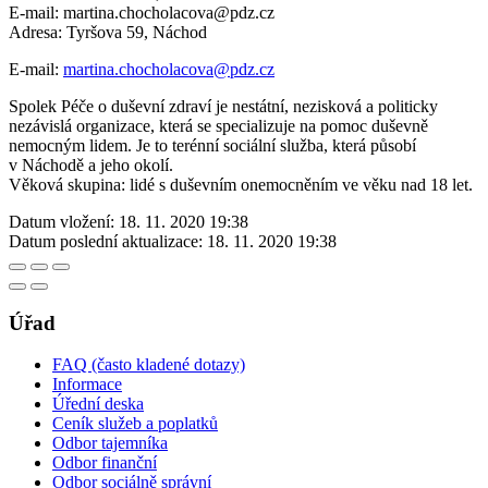
E-mail: martina.chocholacova@pdz.cz
Adresa: Tyršova 59, Náchod
E-mail:
martina.chocholacova@pdz.cz
Spolek Péče o duševní zdraví je nestátní, nezisková a politicky
nezávislá organizace, která se specializuje na pomoc duševně
nemocným lidem. Je to terénní sociální služba, která působí
v Náchodě a jeho okolí.
Věková skupina: lidé s duševním onemocněním ve věku nad 18 let.
Datum vložení:
18. 11. 2020 19:38
Datum poslední aktualizace:
18. 11. 2020 19:38
Úřad
FAQ (často kladené dotazy)
Informace
Úřední deska
Ceník služeb a poplatků
Odbor tajemníka
Odbor finanční
Odbor sociálně správní