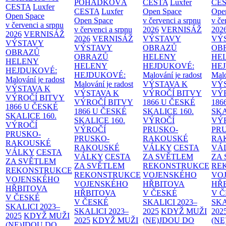
POHÁDKOVÁ
CESTA
Luxfer
CE
CESTA
Luxfer
CESTA
Luxfer
Open Space
Ope
Open Space
Open Space
v červenci a srpnu
v če
v červenci a srpnu
v červenci a srpnu
2026
VERNISÁŽ
202
2026
VERNISÁŽ
2026
VERNISÁŽ
VÝSTAVY
VÝ
VÝSTAVY
VÝSTAVY
OBRAZŮ
OB
OBRAZŮ
OBRAZŮ
HELENY
HE
HELENY
HELENY
HEJDUKOVÉ:
HE
HEJDUKOVÉ:
HEJDUKOVÉ:
Malování je radost
Malo
Malování je radost
Malování je radost
VÝSTAVA K
VÝ
VÝSTAVA K
VÝSTAVA K
VÝROČÍ BITVY
VÝ
VÝROČÍ BITVY
VÝROČÍ BITVY
1866 U ČESKÉ
186
1866 U ČESKÉ
1866 U ČESKÉ
SKALICE
160.
SK
SKALICE
160.
SKALICE
160.
VÝROČÍ
VÝ
VÝROČÍ
VÝROČÍ
PRUSKO-
PR
PRUSKO-
PRUSKO-
RAKOUSKÉ
RA
RAKOUSKÉ
RAKOUSKÉ
VÁLKY
CESTA
VÁ
VÁLKY
CESTA
VÁLKY
CESTA
ZA SVĚTLEM
ZA
ZA SVĚTLEM
ZA SVĚTLEM
REKONSTRUKCE
RE
REKONSTRUKCE
REKONSTRUKCE
VOJENSKÉHO
VO
VOJENSKÉHO
VOJENSKÉHO
HŘBITOVA
HŘ
HŘBITOVA
HŘBITOVA
V ČESKÉ
V 
V ČESKÉ
V ČESKÉ
SKALICI 2023–
SKA
SKALICI 2023–
SKALICI 2023–
2025
KDYŽ MUŽI
202
2025
KDYŽ MUŽI
2025
KDYŽ MUŽI
(NE)JDOU DO
(NE
(NE)JDOU DO