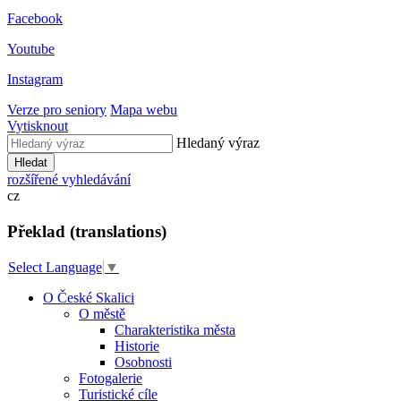
Facebook
Youtube
Instagram
Verze pro seniory
Mapa webu
Vytisknout
Hledaný výraz
Hledat
rozšířené vyhledávání
cz
Překlad (translations)
Select Language
▼
O České Skalici
O městě
Charakteristika města
Historie
Osobnosti
Fotogalerie
Turistické cíle