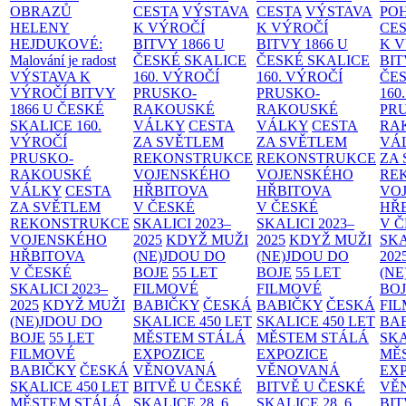
OBRAZŮ
CESTA
VÝSTAVA
CESTA
VÝSTAVA
PO
HELENY
K VÝROČÍ
K VÝROČÍ
CE
HEJDUKOVÉ:
BITVY 1866 U
BITVY 1866 U
K 
Malování je radost
ČESKÉ SKALICE
ČESKÉ SKALICE
BIT
VÝSTAVA K
160. VÝROČÍ
160. VÝROČÍ
ČES
VÝROČÍ BITVY
PRUSKO-
PRUSKO-
160
1866 U ČESKÉ
RAKOUSKÉ
RAKOUSKÉ
PR
SKALICE
160.
VÁLKY
CESTA
VÁLKY
CESTA
RA
VÝROČÍ
ZA SVĚTLEM
ZA SVĚTLEM
VÁ
PRUSKO-
REKONSTRUKCE
REKONSTRUKCE
ZA
RAKOUSKÉ
VOJENSKÉHO
VOJENSKÉHO
RE
VÁLKY
CESTA
HŘBITOVA
HŘBITOVA
VO
ZA SVĚTLEM
V ČESKÉ
V ČESKÉ
HŘ
REKONSTRUKCE
SKALICI 2023–
SKALICI 2023–
V 
VOJENSKÉHO
2025
KDYŽ MUŽI
2025
KDYŽ MUŽI
SKA
HŘBITOVA
(NE)JDOU DO
(NE)JDOU DO
202
V ČESKÉ
BOJE
55 LET
BOJE
55 LET
(NE
SKALICI 2023–
FILMOVÉ
FILMOVÉ
BO
2025
KDYŽ MUŽI
BABIČKY
ČESKÁ
BABIČKY
ČESKÁ
FI
(NE)JDOU DO
SKALICE 450 LET
SKALICE 450 LET
BA
BOJE
55 LET
MĚSTEM
STÁLÁ
MĚSTEM
STÁLÁ
SKA
FILMOVÉ
EXPOZICE
EXPOZICE
MĚ
BABIČKY
ČESKÁ
VĚNOVANÁ
VĚNOVANÁ
EX
SKALICE 450 LET
BITVĚ U ČESKÉ
BITVĚ U ČESKÉ
VĚ
MĚSTEM
STÁLÁ
SKALICE 28. 6.
SKALICE 28. 6.
BIT