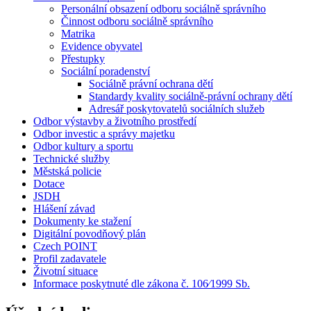
Personální obsazení odboru sociálně správního
Činnost odboru sociálně správního
Matrika
Evidence obyvatel
Přestupky
Sociální poradenství
Sociálně právní ochrana dětí
Standardy kvality sociálně-právní ochrany dětí
Adresář poskytovatelů sociálních služeb
Odbor výstavby a životního prostředí
Odbor investic a správy majetku
Odbor kultury a sportu
Technické služby
Městská policie
Dotace
JSDH
Hlášení závad
Dokumenty ke stažení
Digitální povodňový plán
Czech POINT
Profil zadavatele
Životní situace
Informace poskytnuté dle zákona č. 106⁄1999 Sb.