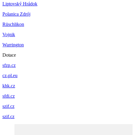
Liptovský Hrádok
Polanica Zdrój
Rüschlikon
Vojnik
Warrington
Dotace
sfzp.cz
cz-pl.eu
khk.cz
sfdi.cz
szif.cz
szif.cz