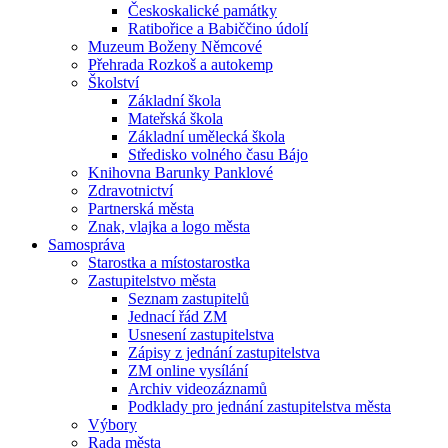
Českoskalické památky
Ratibořice a Babiččino údolí
Muzeum Boženy Němcové
Přehrada Rozkoš a autokemp
Školství
Základní škola
Mateřská škola
Základní umělecká škola
Středisko volného času Bájo
Knihovna Barunky Panklové
Zdravotnictví
Partnerská města
Znak, vlajka a logo města
Samospráva
Starostka a místostarostka
Zastupitelstvo města
Seznam zastupitelů
Jednací řád ZM
Usnesení zastupitelstva
Zápisy z jednání zastupitelstva
ZM online vysílání
Archiv videozáznamů
Podklady pro jednání zastupitelstva města
Výbory
Rada města