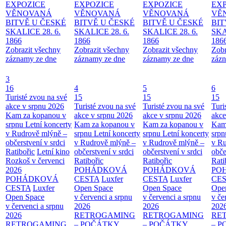
EXPOZICE
EXPOZICE
EXPOZICE
EX
VĚNOVANÁ
VĚNOVANÁ
VĚNOVANÁ
VĚ
BITVĚ U ČESKÉ
BITVĚ U ČESKÉ
BITVĚ U ČESKÉ
BIT
SKALICE 28. 6.
SKALICE 28. 6.
SKALICE 28. 6.
SKA
1866
1866
1866
186
Zobrazit všechny
Zobrazit všechny
Zobrazit všechny
Zobr
záznamy ze dne
záznamy ze dne
záznamy ze dne
zázn
3
16
4
5
6
Turisté zvou na své
15
15
15
akce v srpnu 2026
Turisté zvou na své
Turisté zvou na své
Turi
Kam za kopanou v
akce v srpnu 2026
akce v srpnu 2026
akce
srpnu
Letní koncerty
Kam za kopanou v
Kam za kopanou v
Kam
v Rudrově mlýně –
srpnu
Letní koncerty
srpnu
Letní koncerty
srp
občerstvení v srdci
v Rudrově mlýně –
v Rudrově mlýně –
v Ru
Ratibořic
Letní kino
občerstvení v srdci
občerstvení v srdci
obče
Rozkoš v červenci
Ratibořic
Ratibořic
Rati
2026
POHÁDKOVÁ
POHÁDKOVÁ
PO
POHÁDKOVÁ
CESTA
Luxfer
CESTA
Luxfer
CE
CESTA
Luxfer
Open Space
Open Space
Ope
Open Space
v červenci a srpnu
v červenci a srpnu
v če
v červenci a srpnu
2026
2026
202
2026
RETROGAMING
RETROGAMING
RE
RETROGAMING
– POČÁTKY
– POČÁTKY
– 