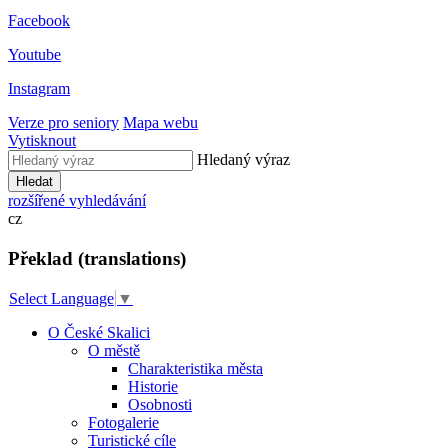
Facebook
Youtube
Instagram
Verze pro seniory
Mapa webu
Vytisknout
Hledaný výraz
Hledat
rozšířené vyhledávání
cz
Překlad (translations)
Select Language
▼
O České Skalici
O městě
Charakteristika města
Historie
Osobnosti
Fotogalerie
Turistické cíle