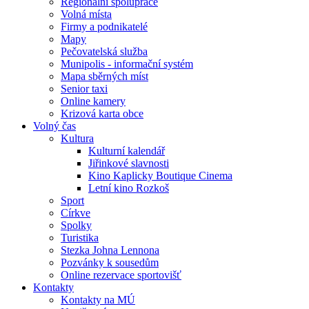
Regionální spolupráce
Volná místa
Firmy a podnikatelé
Mapy
Pečovatelská služba
Munipolis - informační systém
Mapa sběrných míst
Senior taxi
Online kamery
Krizová karta obce
Volný čas
Kultura
Kulturní kalendář
Jiřinkové slavnosti
Kino Kaplicky Boutique Cinema
Letní kino Rozkoš
Sport
Církve
Spolky
Turistika
Stezka Johna Lennona
Pozvánky k sousedům
Online rezervace sportovišť
Kontakty
Kontakty na MÚ