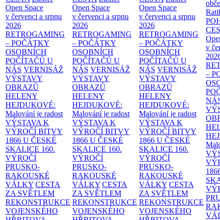
obče
Open Space
Open Space
Open Space
Rati
v červenci a srpnu
v červenci a srpnu
v červenci a srpnu
PO
2026
2026
2026
CE
RETROGAMING
RETROGAMING
RETROGAMING
Ope
– POČÁTKY
– POČÁTKY
– POČÁTKY
v če
OSOBNÍCH
OSOBNÍCH
OSOBNÍCH
202
POČÍTAČŮ U
POČÍTAČŮ U
POČÍTAČŮ U
RE
NÁS
VERNISÁŽ
NÁS
VERNISÁŽ
NÁS
VERNISÁŽ
– 
VÝSTAVY
VÝSTAVY
VÝSTAVY
OS
OBRAZŮ
OBRAZŮ
OBRAZŮ
PO
HELENY
HELENY
HELENY
NÁ
HEJDUKOVÉ:
HEJDUKOVÉ:
HEJDUKOVÉ:
VÝ
Malování je radost
Malování je radost
Malování je radost
OB
VÝSTAVA K
VÝSTAVA K
VÝSTAVA K
HE
VÝROČÍ BITVY
VÝROČÍ BITVY
VÝROČÍ BITVY
HE
1866 U ČESKÉ
1866 U ČESKÉ
1866 U ČESKÉ
Malo
SKALICE
160.
SKALICE
160.
SKALICE
160.
VÝ
VÝROČÍ
VÝROČÍ
VÝROČÍ
VÝ
PRUSKO-
PRUSKO-
PRUSKO-
186
RAKOUSKÉ
RAKOUSKÉ
RAKOUSKÉ
SK
VÁLKY
CESTA
VÁLKY
CESTA
VÁLKY
CESTA
VÝ
ZA SVĚTLEM
ZA SVĚTLEM
ZA SVĚTLEM
PR
REKONSTRUKCE
REKONSTRUKCE
REKONSTRUKCE
RA
VOJENSKÉHO
VOJENSKÉHO
VOJENSKÉHO
VÁ
HŘBITOVA
HŘBITOVA
HŘBITOVA