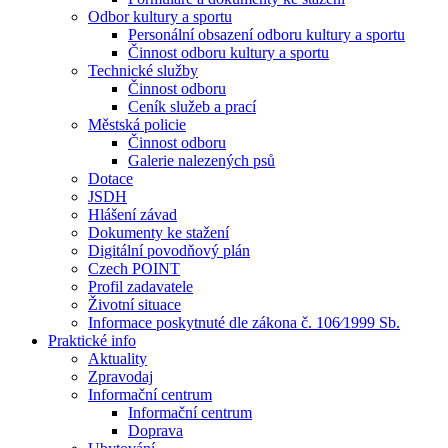
Odbor kultury a sportu
Personální obsazení odboru kultury a sportu
Činnost odboru kultury a sportu
Technické služby
Činnost odboru
Ceník služeb a prací
Městská policie
Činnost odboru
Galerie nalezených psů
Dotace
JSDH
Hlášení závad
Dokumenty ke stažení
Digitální povodňový plán
Czech POINT
Profil zadavatele
Životní situace
Informace poskytnuté dle zákona č. 106⁄1999 Sb.
Praktické info
Aktuality
Zpravodaj
Informační centrum
Informační centrum
Doprava