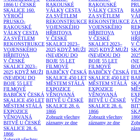
1866 U ČESKÉ
RAKOUSKÉ
RAKOUSKÉ
PR
SKALICE
160.
VÁLKY
CESTA
VÁLKY
CESTA
RA
VÝROČÍ
ZA SVĚTLEM
ZA SVĚTLEM
VÁ
PRUSKO-
REKONSTRUKCE
REKONSTRUKCE
ZA
RAKOUSKÉ
VOJENSKÉHO
VOJENSKÉHO
RE
VÁLKY
CESTA
HŘBITOVA
HŘBITOVA
VO
ZA SVĚTLEM
V ČESKÉ
V ČESKÉ
HŘ
REKONSTRUKCE
SKALICI 2023–
SKALICI 2023–
V 
VOJENSKÉHO
2025
KDYŽ MUŽI
2025
KDYŽ MUŽI
SKA
HŘBITOVA
(NE)JDOU DO
(NE)JDOU DO
202
V ČESKÉ
BOJE
55 LET
BOJE
55 LET
(NE
SKALICI 2023–
FILMOVÉ
FILMOVÉ
BO
2025
KDYŽ MUŽI
BABIČKY
ČESKÁ
BABIČKY
ČESKÁ
FI
(NE)JDOU DO
SKALICE 450 LET
SKALICE 450 LET
BA
BOJE
55 LET
MĚSTEM
STÁLÁ
MĚSTEM
STÁLÁ
SKA
FILMOVÉ
EXPOZICE
EXPOZICE
MĚ
BABIČKY
ČESKÁ
VĚNOVANÁ
VĚNOVANÁ
EX
SKALICE 450 LET
BITVĚ U ČESKÉ
BITVĚ U ČESKÉ
VĚ
MĚSTEM
STÁLÁ
SKALICE 28. 6.
SKALICE 28. 6.
BIT
EXPOZICE
1866
1866
SKA
VĚNOVANÁ
Zobrazit všechny
Zobrazit všechny
186
BITVĚ U ČESKÉ
záznamy ze dne
záznamy ze dne
Zobr
SKALICE 28. 6.
zázn
1866
Zobrazit všechny