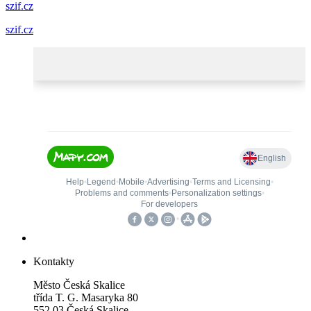
szif.cz
szif.cz
Kontakty
Město Česká Skalice
třída T. G. Masaryka 80
552 03 Česká Skalice