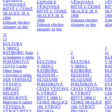
EXPOZICE
VĚNOVANÁ
VĚ
VĚNOVANÁ
VĚNOVANÁ
BITVĚ U ČESKÉ
BIT
BITVĚ U ČESKÉ
BITVĚ U ČESKÉ
SKALICE 28. 6.
SKA
SKALICE 28. 6.
SKALICE 28. 6.
1866
186
1866
1866
Zobrazit všechny
Zobr
Zobrazit všechny
Zobrazit všechny
záznamy ze dne
zázn
záznamy ze dne
záznamy ze dne
31
13
KULTURA
V SRDCI
3
RATIBOŘIC
Kam
1
2
12
za kopanou v srpnu
11
11
KU
POHÁDKOVÁ
KULTURA
KULTURA
V S
CESTA
Luxfer
V SRDCI
V SRDCI
RAT
Open Space
RATIBOŘIC
RATIBOŘIC
HLE
v červenci a srpnu
HLEDÁNÍ –
HLEDÁNÍ –
HĽ
2026
VERNISÁŽ
HĽADANIE
HĽADANIE
OT
VÝSTAVY
POHÁDKOVÁ
POHÁDKOVÁ
DV
OBRAZŮ
CESTA
VÝSTAVA
CESTA
VÝSTAVA
PO
HELENY
K VÝROČÍ
K VÝROČÍ
CE
HEJDUKOVÉ:
BITVY 1866 U
BITVY 1866 U
K 
Malování je radost
ČESKÉ SKALICE
ČESKÉ SKALICE
BIT
VÝSTAVA K
160. VÝROČÍ
160. VÝROČÍ
ČES
VÝROČÍ BITVY
PRUSKO-
PRUSKO-
160