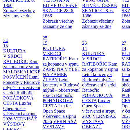
SKALICE 28. 6.
VĚNOVANÁ
VĚNOVANÁ
VĚ
1866
BITVĚ U ČESKÉ
BITVĚ U ČESKÉ
BIT
Zobrazit všechny
SKALICE 28. 6.
SKALICE 28. 6.
SKA
záznamy ze dne
1866
1866
186
Zobrazit všechny
Zobrazit všechny
Zobr
záznamy ze dne
záznamy ze dne
zázn
25
24
15
26
27
15
KULTURA
14
14
KULTURA
V SRDCI
KULTURA
KU
V SRDCI
RATIBOŘIC
Kam
V SRDCI
V S
RATIBOŘIC
Kam
za kopanou v srpnu
RATIBOŘIC
Kam
RAT
za kopanou v srpnu
ZÁPIS NA VÝLET
za kopanou v srpnu
za k
MALOSKALICKÉ
NA ZÁMEK
Letní koncerty v
Letn
POSVÍCENÍ
Letní
ŽLEBY
Letní
Rudrově mlýně –
Rud
koncerty v Rudrově
koncerty v Rudrově
občerstvení v srdci
obče
mlýně – občerstvení
mlýně – občerstvení
Ratibořic
Rati
v srdci Ratibořic
v srdci Ratibořic
POHÁDKOVÁ
PO
POHÁDKOVÁ
POHÁDKOVÁ
CESTA
Luxfer
CE
CESTA
Luxfer
CESTA
Luxfer
Open Space
Ope
Open Space
Open Space
v červenci a srpnu
v če
v červenci a srpnu
v červenci a srpnu
2026
VERNISÁŽ
202
2026
VERNISÁŽ
2026
VERNISÁŽ
VÝSTAVY
VÝ
VÝSTAVY
VÝSTAVY
OBRAZŮ
OB
OBRAZŮ