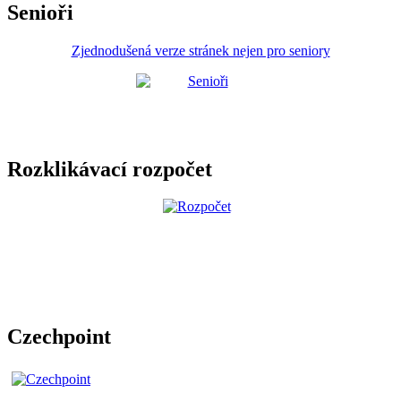
Senioři
Zjednodušená verze stránek nejen pro seniory
Rozklikávací rozpočet
Czechpoint