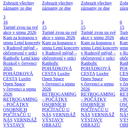
Zobrazit všechny
Zobrazit všechny
Zobrazit všechny
Zobr
záznamy ze dne
záznamy ze dne
záznamy ze dne
zázn
3
16
4
5
6
Turisté zvou na své
15
15
15
akce v srpnu 2026
Turisté zvou na své
Turisté zvou na své
Turi
Kam za kopanou v
akce v srpnu 2026
akce v srpnu 2026
akce
srpnu
Letní koncerty
Kam za kopanou v
Kam za kopanou v
Kam
v Rudrově mlýně –
srpnu
Letní koncerty
srpnu
Letní koncerty
srp
občerstvení v srdci
v Rudrově mlýně –
v Rudrově mlýně –
v Ru
Ratibořic
Letní kino
občerstvení v srdci
občerstvení v srdci
obče
Rozkoš v červenci
Ratibořic
Ratibořic
Rati
2026
POHÁDKOVÁ
POHÁDKOVÁ
PO
POHÁDKOVÁ
CESTA
Luxfer
CESTA
Luxfer
CE
CESTA
Luxfer
Open Space
Open Space
Ope
Open Space
v červenci a srpnu
v červenci a srpnu
v če
v červenci a srpnu
2026
2026
202
2026
RETROGAMING
RETROGAMING
RE
RETROGAMING
– POČÁTKY
– POČÁTKY
– 
– POČÁTKY
OSOBNÍCH
OSOBNÍCH
OS
OSOBNÍCH
POČÍTAČŮ U
POČÍTAČŮ U
PO
POČÍTAČŮ U
NÁS
VERNISÁŽ
NÁS
VERNISÁŽ
NÁ
NÁS
VERNISÁŽ
VÝSTAVY
VÝSTAVY
VÝ
VÝSTAVY
OBRAZŮ
OBRAZŮ
OB