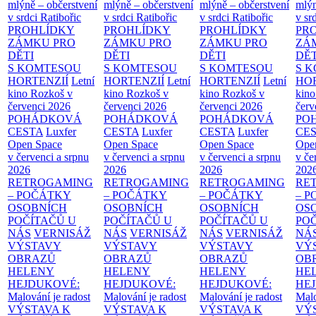
mlýně – občerstvení
mlýně – občerstvení
mlýně – občerstvení
mlýn
v srdci Ratibořic
v srdci Ratibořic
v srdci Ratibořic
v sr
PROHLÍDKY
PROHLÍDKY
PROHLÍDKY
PR
ZÁMKU PRO
ZÁMKU PRO
ZÁMKU PRO
ZÁ
DĚTI
DĚTI
DĚTI
DĚT
S KOMTESOU
S KOMTESOU
S KOMTESOU
S 
HORTENZIÍ
Letní
HORTENZIÍ
Letní
HORTENZIÍ
Letní
HOR
kino Rozkoš v
kino Rozkoš v
kino Rozkoš v
kino
červenci 2026
červenci 2026
červenci 2026
červ
POHÁDKOVÁ
POHÁDKOVÁ
POHÁDKOVÁ
PO
CESTA
Luxfer
CESTA
Luxfer
CESTA
Luxfer
CE
Open Space
Open Space
Open Space
Ope
v červenci a srpnu
v červenci a srpnu
v červenci a srpnu
v če
2026
2026
2026
202
RETROGAMING
RETROGAMING
RETROGAMING
RE
– POČÁTKY
– POČÁTKY
– POČÁTKY
– 
OSOBNÍCH
OSOBNÍCH
OSOBNÍCH
OS
POČÍTAČŮ U
POČÍTAČŮ U
POČÍTAČŮ U
PO
NÁS
VERNISÁŽ
NÁS
VERNISÁŽ
NÁS
VERNISÁŽ
NÁ
VÝSTAVY
VÝSTAVY
VÝSTAVY
VÝ
OBRAZŮ
OBRAZŮ
OBRAZŮ
OB
HELENY
HELENY
HELENY
HE
HEJDUKOVÉ:
HEJDUKOVÉ:
HEJDUKOVÉ:
HE
Malování je radost
Malování je radost
Malování je radost
Malo
VÝSTAVA K
VÝSTAVA K
VÝSTAVA K
VÝ