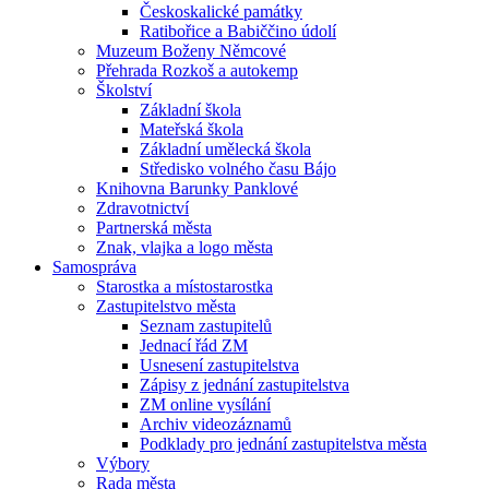
Českoskalické památky
Ratibořice a Babiččino údolí
Muzeum Boženy Němcové
Přehrada Rozkoš a autokemp
Školství
Základní škola
Mateřská škola
Základní umělecká škola
Středisko volného času Bájo
Knihovna Barunky Panklové
Zdravotnictví
Partnerská města
Znak, vlajka a logo města
Samospráva
Starostka a místostarostka
Zastupitelstvo města
Seznam zastupitelů
Jednací řád ZM
Usnesení zastupitelstva
Zápisy z jednání zastupitelstva
ZM online vysílání
Archiv videozáznamů
Podklady pro jednání zastupitelstva města
Výbory
Rada města