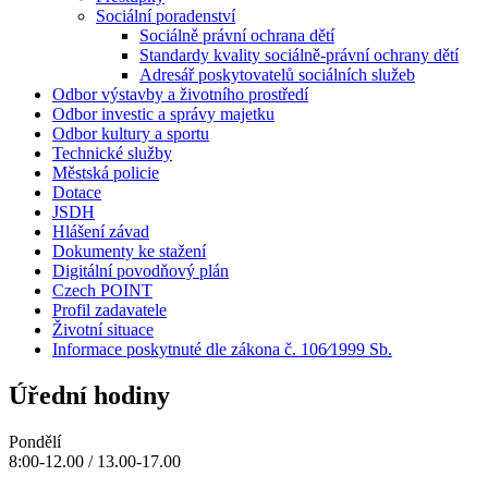
Sociální poradenství
Sociálně právní ochrana dětí
Standardy kvality sociálně-právní ochrany dětí
Adresář poskytovatelů sociálních služeb
Odbor výstavby a životního prostředí
Odbor investic a správy majetku
Odbor kultury a sportu
Technické služby
Městská policie
Dotace
JSDH
Hlášení závad
Dokumenty ke stažení
Digitální povodňový plán
Czech POINT
Profil zadavatele
Životní situace
Informace poskytnuté dle zákona č. 106⁄1999 Sb.
Úřední hodiny
Pondělí
8:00-12.00 / 13.00-17.00