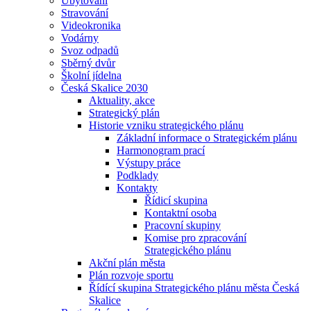
Ubytování
Stravování
Videokronika
Vodárny
Svoz odpadů
Sběrný dvůr
Školní jídelna
Česká Skalice 2030
Aktuality, akce
Strategický plán
Historie vzniku strategického plánu
Základní informace o Strategickém plánu
Harmonogram prací
Výstupy práce
Podklady
Kontakty
Řídicí skupina
Kontaktní osoba
Pracovní skupiny
Komise pro zpracování
Strategického plánu
Akční plán města
Plán rozvoje sportu
Řídící skupina Strategického plánu města Česká
Skalice