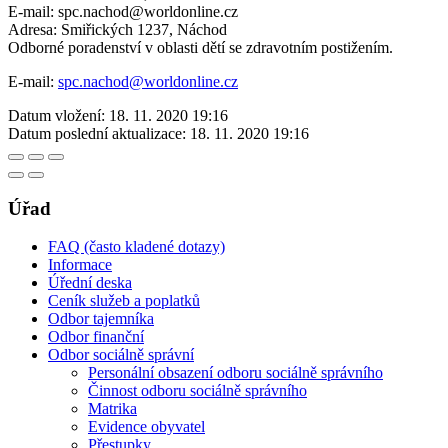
E-mail: spc.nachod@worldonline.cz
Adresa: Smiřických 1237, Náchod
Odborné poradenství v oblasti dětí se zdravotním postižením.
E-mail:
spc.nachod@worldonline.cz
Datum vložení:
18. 11. 2020 19:16
Datum poslední aktualizace:
18. 11. 2020 19:16
Úřad
FAQ (často kladené dotazy)
Informace
Úřední deska
Ceník služeb a poplatků
Odbor tajemníka
Odbor finanční
Odbor sociálně správní
Personální obsazení odboru sociálně správního
Činnost odboru sociálně správního
Matrika
Evidence obyvatel
Přestupky