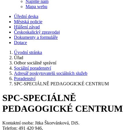
Napište nám
Mapa webu
Úřední deska
Městská policie
Hlášení závad
Českoskalický zpravodaj
Dokumenty a formuláře
Dotace
Úvodní stránka
Úřad
Odbor sociálně správní
Sociální poradenství
Adresář poskytovatelů sociálních služeb
Poradenství
SPC-SPECIÁLNĚ PEDAGOGICKÉ CENTRUM
SPC-SPECIÁLNĚ
PEDAGOGICKÉ CENTRUM
Kontaktní osoba: Jitka Škorvánková, DiS.
Telefon: 491 420 946,