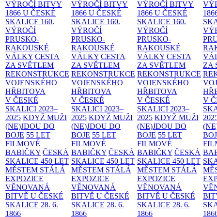
VÝROČÍ BITVY
VÝROČÍ BITVY
VÝROČÍ BITVY
VÝ
1866 U ČESKÉ
1866 U ČESKÉ
1866 U ČESKÉ
186
SKALICE
160.
SKALICE
160.
SKALICE
160.
SK
VÝROČÍ
VÝROČÍ
VÝROČÍ
VÝ
PRUSKO-
PRUSKO-
PRUSKO-
PR
RAKOUSKÉ
RAKOUSKÉ
RAKOUSKÉ
RA
VÁLKY
CESTA
VÁLKY
CESTA
VÁLKY
CESTA
VÁ
ZA SVĚTLEM
ZA SVĚTLEM
ZA SVĚTLEM
ZA
REKONSTRUKCE
REKONSTRUKCE
REKONSTRUKCE
RE
VOJENSKÉHO
VOJENSKÉHO
VOJENSKÉHO
VO
HŘBITOVA
HŘBITOVA
HŘBITOVA
HŘ
V ČESKÉ
V ČESKÉ
V ČESKÉ
V 
SKALICI 2023–
SKALICI 2023–
SKALICI 2023–
SKA
2025
KDYŽ MUŽI
2025
KDYŽ MUŽI
2025
KDYŽ MUŽI
202
(NE)JDOU DO
(NE)JDOU DO
(NE)JDOU DO
(NE
BOJE
55 LET
BOJE
55 LET
BOJE
55 LET
BO
FILMOVÉ
FILMOVÉ
FILMOVÉ
FI
BABIČKY
ČESKÁ
BABIČKY
ČESKÁ
BABIČKY
ČESKÁ
BA
SKALICE 450 LET
SKALICE 450 LET
SKALICE 450 LET
SKA
MĚSTEM
STÁLÁ
MĚSTEM
STÁLÁ
MĚSTEM
STÁLÁ
MĚ
EXPOZICE
EXPOZICE
EXPOZICE
EX
VĚNOVANÁ
VĚNOVANÁ
VĚNOVANÁ
VĚ
BITVĚ U ČESKÉ
BITVĚ U ČESKÉ
BITVĚ U ČESKÉ
BIT
SKALICE 28. 6.
SKALICE 28. 6.
SKALICE 28. 6.
SKA
1866
1866
1866
186