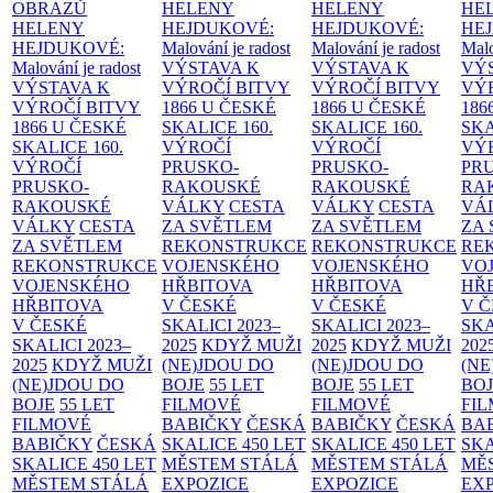
OBRAZŮ
HELENY
HELENY
HE
HELENY
HEJDUKOVÉ:
HEJDUKOVÉ:
HE
HEJDUKOVÉ:
Malování je radost
Malování je radost
Malo
Malování je radost
VÝSTAVA K
VÝSTAVA K
VÝ
VÝSTAVA K
VÝROČÍ BITVY
VÝROČÍ BITVY
VÝ
VÝROČÍ BITVY
1866 U ČESKÉ
1866 U ČESKÉ
186
1866 U ČESKÉ
SKALICE
160.
SKALICE
160.
SK
SKALICE
160.
VÝROČÍ
VÝROČÍ
VÝ
VÝROČÍ
PRUSKO-
PRUSKO-
PR
PRUSKO-
RAKOUSKÉ
RAKOUSKÉ
RA
RAKOUSKÉ
VÁLKY
CESTA
VÁLKY
CESTA
VÁ
VÁLKY
CESTA
ZA SVĚTLEM
ZA SVĚTLEM
ZA
ZA SVĚTLEM
REKONSTRUKCE
REKONSTRUKCE
RE
REKONSTRUKCE
VOJENSKÉHO
VOJENSKÉHO
VO
VOJENSKÉHO
HŘBITOVA
HŘBITOVA
HŘ
HŘBITOVA
V ČESKÉ
V ČESKÉ
V 
V ČESKÉ
SKALICI 2023–
SKALICI 2023–
SKA
SKALICI 2023–
2025
KDYŽ MUŽI
2025
KDYŽ MUŽI
202
2025
KDYŽ MUŽI
(NE)JDOU DO
(NE)JDOU DO
(NE
(NE)JDOU DO
BOJE
55 LET
BOJE
55 LET
BO
BOJE
55 LET
FILMOVÉ
FILMOVÉ
FI
FILMOVÉ
BABIČKY
ČESKÁ
BABIČKY
ČESKÁ
BA
BABIČKY
ČESKÁ
SKALICE 450 LET
SKALICE 450 LET
SKA
SKALICE 450 LET
MĚSTEM
STÁLÁ
MĚSTEM
STÁLÁ
MĚ
MĚSTEM
STÁLÁ
EXPOZICE
EXPOZICE
EX