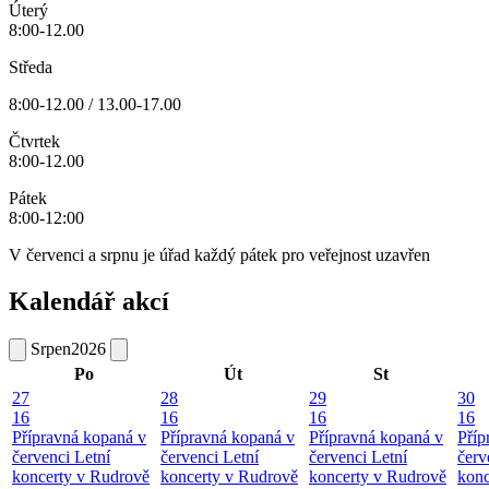
Úterý
8:00-12.00
Středa
8:00-12.00 / 13.00-17.00
Čtvrtek
8:00-12.00
Pátek
8:00-12:00
V červenci a srpnu je úřad každý pátek pro veřejnost uzavřen
Kalendář akcí
Srpen
2026
Po
Út
St
27
28
29
30
16
16
16
16
Přípravná kopaná v
Přípravná kopaná v
Přípravná kopaná v
Příp
červenci
Letní
červenci
Letní
červenci
Letní
červ
koncerty v Rudrově
koncerty v Rudrově
koncerty v Rudrově
konc