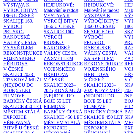
VÝSTAVA K
HEJDUKOVÉ:
HEJDUKOVÉ:
HE
VÝROČÍ BITVY
Malování je radost
Malování je radost
Malo
1866 U ČESKÉ
VÝSTAVA K
VÝSTAVA K
VÝ
SKALICE
160.
VÝROČÍ BITVY
VÝROČÍ BITVY
VÝ
VÝROČÍ
1866 U ČESKÉ
1866 U ČESKÉ
186
PRUSKO-
SKALICE
160.
SKALICE
160.
SK
RAKOUSKÉ
VÝROČÍ
VÝROČÍ
VÝ
VÁLKY
CESTA
PRUSKO-
PRUSKO-
PR
ZA SVĚTLEM
RAKOUSKÉ
RAKOUSKÉ
RA
REKONSTRUKCE
VÁLKY
CESTA
VÁLKY
CESTA
VÁ
VOJENSKÉHO
ZA SVĚTLEM
ZA SVĚTLEM
ZA
HŘBITOVA
REKONSTRUKCE
REKONSTRUKCE
RE
V ČESKÉ
VOJENSKÉHO
VOJENSKÉHO
VO
SKALICI 2023–
HŘBITOVA
HŘBITOVA
HŘ
2025
KDYŽ MUŽI
V ČESKÉ
V ČESKÉ
V 
(NE)JDOU DO
SKALICI 2023–
SKALICI 2023–
SKA
BOJE
55 LET
2025
KDYŽ MUŽI
2025
KDYŽ MUŽI
202
FILMOVÉ
(NE)JDOU DO
(NE)JDOU DO
(NE
BABIČKY
ČESKÁ
BOJE
55 LET
BOJE
55 LET
BO
SKALICE 450 LET
FILMOVÉ
FILMOVÉ
FI
MĚSTEM
STÁLÁ
BABIČKY
ČESKÁ
BABIČKY
ČESKÁ
BA
EXPOZICE
SKALICE 450 LET
SKALICE 450 LET
SKA
VĚNOVANÁ
MĚSTEM
STÁLÁ
MĚSTEM
STÁLÁ
MĚ
BITVĚ U ČESKÉ
EXPOZICE
EXPOZICE
EX