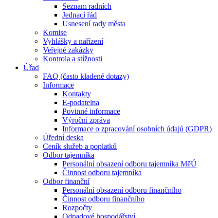
Seznam radních
Jednací řád
Usnesení rady města
Komise
Vyhlášky a nařízení
Veřejné zakázky
Kontrola a stížnosti
Úřad
FAQ (často kladené dotazy)
Informace
Kontakty
E-podatelna
Povinné informace
Výroční zpráva
Informace o zpracování osobních údajů (GDPR)
Úřední deska
Ceník služeb a poplatků
Odbor tajemníka
Personální obsazení odboru tajemníka MěÚ
Činnost odboru tajemníka
Odbor finanční
Personální obsazení odboru finančního
Činnost odboru finančního
Rozpočty
Odpadové hospodářství