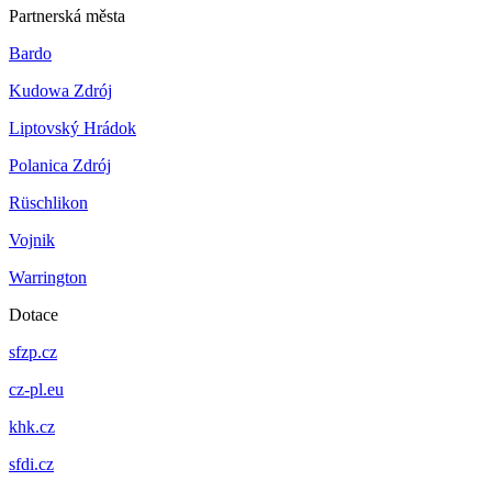
Partnerská města
Bardo
Kudowa Zdrój
Liptovský Hrádok
Polanica Zdrój
Rüschlikon
Vojnik
Warrington
Dotace
sfzp.cz
cz-pl.eu
khk.cz
sfdi.cz