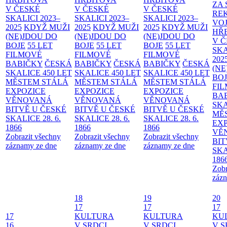
ZA
V ČESKÉ
V ČESKÉ
V ČESKÉ
RE
SKALICI 2023–
SKALICI 2023–
SKALICI 2023–
VO
2025
KDYŽ MUŽI
2025
KDYŽ MUŽI
2025
KDYŽ MUŽI
HŘ
(NE)JDOU DO
(NE)JDOU DO
(NE)JDOU DO
V 
BOJE
55 LET
BOJE
55 LET
BOJE
55 LET
SKA
FILMOVÉ
FILMOVÉ
FILMOVÉ
202
BABIČKY
ČESKÁ
BABIČKY
ČESKÁ
BABIČKY
ČESKÁ
(NE
SKALICE 450 LET
SKALICE 450 LET
SKALICE 450 LET
BO
MĚSTEM
STÁLÁ
MĚSTEM
STÁLÁ
MĚSTEM
STÁLÁ
FI
EXPOZICE
EXPOZICE
EXPOZICE
BA
VĚNOVANÁ
VĚNOVANÁ
VĚNOVANÁ
SKA
BITVĚ U ČESKÉ
BITVĚ U ČESKÉ
BITVĚ U ČESKÉ
MĚ
SKALICE 28. 6.
SKALICE 28. 6.
SKALICE 28. 6.
EX
1866
1866
1866
VĚ
Zobrazit všechny
Zobrazit všechny
Zobrazit všechny
BIT
záznamy ze dne
záznamy ze dne
záznamy ze dne
SKA
186
Zobr
zázn
18
19
20
17
17
17
17
KULTURA
KULTURA
KU
16
V SRDCI
V SRDCI
V S