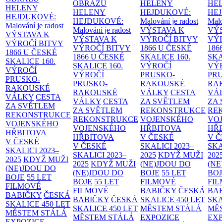
OBRAZŮ
HELENY
HE
HELENY
HELENY
HEJDUKOVÉ:
HE
HEJDUKOVÉ:
HEJDUKOVÉ:
Malování je radost
Malo
Malování je radost
Malování je radost
VÝSTAVA K
VÝ
VÝSTAVA K
VÝSTAVA K
VÝROČÍ BITVY
VÝ
VÝROČÍ BITVY
VÝROČÍ BITVY
1866 U ČESKÉ
186
1866 U ČESKÉ
1866 U ČESKÉ
SKALICE
160.
SK
SKALICE
160.
SKALICE
160.
VÝROČÍ
VÝ
VÝROČÍ
VÝROČÍ
PRUSKO-
PR
PRUSKO-
PRUSKO-
RAKOUSKÉ
RA
RAKOUSKÉ
RAKOUSKÉ
VÁLKY
CESTA
VÁ
VÁLKY
CESTA
VÁLKY
CESTA
ZA SVĚTLEM
ZA
ZA SVĚTLEM
ZA SVĚTLEM
REKONSTRUKCE
RE
REKONSTRUKCE
REKONSTRUKCE
VOJENSKÉHO
VO
VOJENSKÉHO
VOJENSKÉHO
HŘBITOVA
HŘ
HŘBITOVA
HŘBITOVA
V ČESKÉ
V 
V ČESKÉ
V ČESKÉ
SKALICI 2023–
SKA
SKALICI 2023–
SKALICI 2023–
2025
KDYŽ MUŽI
202
2025
KDYŽ MUŽI
2025
KDYŽ MUŽI
(NE)JDOU DO
(NE
(NE)JDOU DO
(NE)JDOU DO
BOJE
55 LET
BO
BOJE
55 LET
BOJE
55 LET
FILMOVÉ
FI
FILMOVÉ
FILMOVÉ
BABIČKY
ČESKÁ
BA
BABIČKY
ČESKÁ
BABIČKY
ČESKÁ
SKALICE 450 LET
SKA
SKALICE 450 LET
SKALICE 450 LET
MĚSTEM
STÁLÁ
MĚ
MĚSTEM
STÁLÁ
MĚSTEM
STÁLÁ
EXPOZICE
EX
EXPOZICE