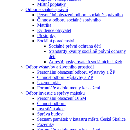
Místní poplatky
Odbor sociálně správní
Personální obsazení odboru sociálně správního
Činnost odboru sociálně správního
Matrika
Evidence obyvatel
Přestupky
Sociální poradenství
Sociálně právní ochrana dětí
Standardy kvality sociálně-právní ochrany
dětí
Adresář poskytovatelů sociálních služeb
Odbor výstavby a životního prostředí
Personální obsazení odboru výstavby a ŽP
Činnost odboru výstavby a ŽP
Územní plán
Formuláře a dokumenty ke stažení
Odbor investic a správy majetku
Personální obsazení OISM
Činnost odboru
Investiční akce
Správa budov
Seznam památek v katastru města Česká Skalice
Pozemky
Formuláře a dokumenty ke stažení