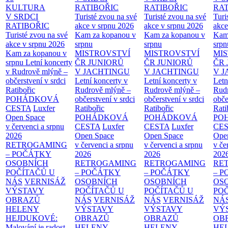
KULTURA
RATIBOŘIC
RATIBOŘIC
RAT
V SRDCI
Turisté zvou na své
Turisté zvou na své
Turi
RATIBOŘIC
akce v srpnu 2026
akce v srpnu 2026
akce
Turisté zvou na své
Kam za kopanou v
Kam za kopanou v
Kam
akce v srpnu 2026
srpnu
srpnu
srpn
Kam za kopanou v
MISTROVSTVÍ
MISTROVSTVÍ
MI
srpnu
Letní koncerty
ČR JUNIORŮ
ČR JUNIORŮ
ČR 
v Rudrově mlýně –
V JACHTINGU
V JACHTINGU
V 
občerstvení v srdci
Letní koncerty v
Letní koncerty v
Letn
Ratibořic
Rudrově mlýně –
Rudrově mlýně –
Rud
POHÁDKOVÁ
občerstvení v srdci
občerstvení v srdci
obče
CESTA
Luxfer
Ratibořic
Ratibořic
Rati
Open Space
POHÁDKOVÁ
POHÁDKOVÁ
PO
v červenci a srpnu
CESTA
Luxfer
CESTA
Luxfer
CE
2026
Open Space
Open Space
Ope
RETROGAMING
v červenci a srpnu
v červenci a srpnu
v če
– POČÁTKY
2026
2026
202
OSOBNÍCH
RETROGAMING
RETROGAMING
RE
POČÍTAČŮ U
– POČÁTKY
– POČÁTKY
– 
NÁS
VERNISÁŽ
OSOBNÍCH
OSOBNÍCH
OS
VÝSTAVY
POČÍTAČŮ U
POČÍTAČŮ U
PO
OBRAZŮ
NÁS
VERNISÁŽ
NÁS
VERNISÁŽ
NÁ
HELENY
VÝSTAVY
VÝSTAVY
VÝ
HEJDUKOVÉ:
OBRAZŮ
OBRAZŮ
OB
Malování je radost
HELENY
HELENY
HE