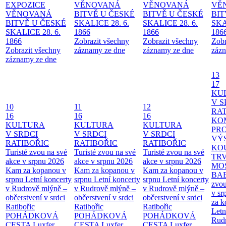
EXPOZICE
VĚNOVANÁ
VĚNOVANÁ
VĚ
VĚNOVANÁ
BITVĚ U ČESKÉ
BITVĚ U ČESKÉ
BIT
BITVĚ U ČESKÉ
SKALICE 28. 6.
SKALICE 28. 6.
SKA
SKALICE 28. 6.
1866
1866
186
1866
Zobrazit všechny
Zobrazit všechny
Zobr
Zobrazit všechny
záznamy ze dne
záznamy ze dne
zázn
záznamy ze dne
13
17
KU
V S
10
11
12
RAT
16
16
16
KO
KULTURA
KULTURA
KULTURA
PR
V SRDCI
V SRDCI
V SRDCI
VÝ
RATIBOŘIC
RATIBOŘIC
RATIBOŘIC
KO
Turisté zvou na své
Turisté zvou na své
Turisté zvou na své
TR
akce v srpnu 2026
akce v srpnu 2026
akce v srpnu 2026
MO
Kam za kopanou v
Kam za kopanou v
Kam za kopanou v
BA
srpnu
Letní koncerty
srpnu
Letní koncerty
srpnu
Letní koncerty
zvou
v Rudrově mlýně –
v Rudrově mlýně –
v Rudrově mlýně –
v sr
občerstvení v srdci
občerstvení v srdci
občerstvení v srdci
za k
Ratibořic
Ratibořic
Ratibořic
Letn
POHÁDKOVÁ
POHÁDKOVÁ
POHÁDKOVÁ
Rud
CESTA
Luxfer
CESTA
Luxfer
CESTA
Luxfer