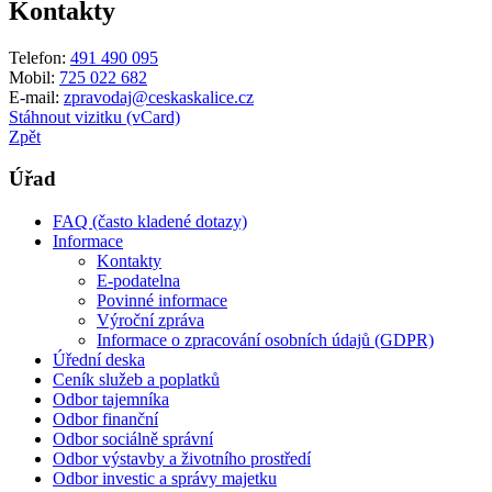
Kontakty
Telefon:
491 490 095
Mobil:
725 022 682
E-mail:
zpravodaj@ceskaskalice.cz
Stáhnout vizitku (vCard)
Zpět
Úřad
FAQ (často kladené dotazy)
Informace
Kontakty
E-podatelna
Povinné informace
Výroční zpráva
Informace o zpracování osobních údajů (GDPR)
Úřední deska
Ceník služeb a poplatků
Odbor tajemníka
Odbor finanční
Odbor sociálně správní
Odbor výstavby a životního prostředí
Odbor investic a správy majetku