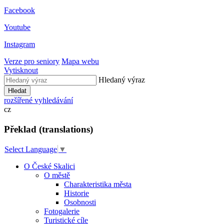
Facebook
Youtube
Instagram
Verze pro seniory
Mapa webu
Vytisknout
Hledaný výraz
Hledat
rozšířené vyhledávání
cz
Překlad (translations)
Select Language
▼
O České Skalici
O městě
Charakteristika města
Historie
Osobnosti
Fotogalerie
Turistické cíle