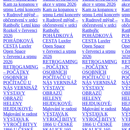
Kam za kopanou v
akce v srpnu 2026
akce v srpnu 2026
akce
srpnu
Letní koncerty
Kam za kopanou v
Kam za kopanou v
Kam
v Rudrově mlýně –
srpnu
Letní koncerty
srpnu
Letní koncerty
srp
občerstvení v srdci
v Rudrově mlýně –
v Rudrově mlýně –
v Ru
Ratibořic
Letní kino
občerstvení v srdci
občerstvení v srdci
obče
Rozkoš v červenci
Ratibořic
Ratibořic
Rati
2026
POHÁDKOVÁ
POHÁDKOVÁ
PO
POHÁDKOVÁ
CESTA
Luxfer
CESTA
Luxfer
CE
CESTA
Luxfer
Open Space
Open Space
Ope
Open Space
v červenci a srpnu
v červenci a srpnu
v če
v červenci a srpnu
2026
2026
202
2026
RETROGAMING
RETROGAMING
RE
RETROGAMING
– POČÁTKY
– POČÁTKY
– 
– POČÁTKY
OSOBNÍCH
OSOBNÍCH
OS
OSOBNÍCH
POČÍTAČŮ U
POČÍTAČŮ U
PO
POČÍTAČŮ U
NÁS
VERNISÁŽ
NÁS
VERNISÁŽ
NÁ
NÁS
VERNISÁŽ
VÝSTAVY
VÝSTAVY
VÝ
VÝSTAVY
OBRAZŮ
OBRAZŮ
OB
OBRAZŮ
HELENY
HELENY
HE
HELENY
HEJDUKOVÉ:
HEJDUKOVÉ:
HE
HEJDUKOVÉ:
Malování je radost
Malování je radost
Malo
Malování je radost
VÝSTAVA K
VÝSTAVA K
VÝ
VÝSTAVA K
VÝROČÍ BITVY
VÝROČÍ BITVY
VÝ
VÝROČÍ BITVY
1866 U ČESKÉ
1866 U ČESKÉ
186
1866 U ČESKÉ
SKALICE
160.
SKALICE
160.
SK