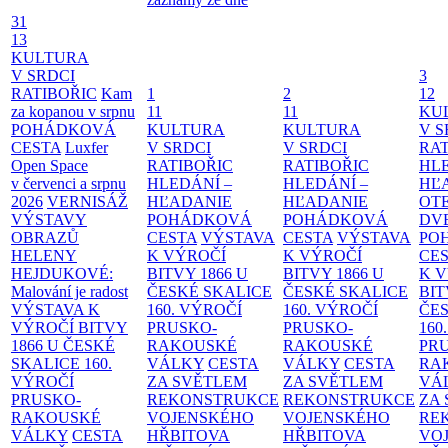
31
13
KULTURA
V SRDCI
3
RATIBOŘIC
Kam
1
2
12
za kopanou v srpnu
11
11
KU
POHÁDKOVÁ
KULTURA
KULTURA
V S
CESTA
Luxfer
V SRDCI
V SRDCI
RAT
Open Space
RATIBOŘIC
RATIBOŘIC
HLE
v červenci a srpnu
HLEDÁNÍ –
HLEDÁNÍ –
HĽ
2026
VERNISÁŽ
HĽADANIE
HĽADANIE
OT
VÝSTAVY
POHÁDKOVÁ
POHÁDKOVÁ
DV
OBRAZŮ
CESTA
VÝSTAVA
CESTA
VÝSTAVA
PO
HELENY
K VÝROČÍ
K VÝROČÍ
CE
HEJDUKOVÉ:
BITVY 1866 U
BITVY 1866 U
K 
Malování je radost
ČESKÉ SKALICE
ČESKÉ SKALICE
BIT
VÝSTAVA K
160. VÝROČÍ
160. VÝROČÍ
ČES
VÝROČÍ BITVY
PRUSKO-
PRUSKO-
160
1866 U ČESKÉ
RAKOUSKÉ
RAKOUSKÉ
PR
SKALICE
160.
VÁLKY
CESTA
VÁLKY
CESTA
RA
VÝROČÍ
ZA SVĚTLEM
ZA SVĚTLEM
VÁ
PRUSKO-
REKONSTRUKCE
REKONSTRUKCE
ZA
RAKOUSKÉ
VOJENSKÉHO
VOJENSKÉHO
RE
VÁLKY
CESTA
HŘBITOVA
HŘBITOVA
VO