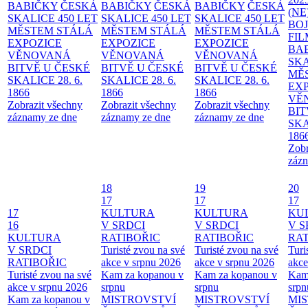
BABIČKY
ČESKÁ
BABIČKY
ČESKÁ
BABIČKY
ČESKÁ
(NE
SKALICE 450 LET
SKALICE 450 LET
SKALICE 450 LET
BO
MĚSTEM
STÁLÁ
MĚSTEM
STÁLÁ
MĚSTEM
STÁLÁ
FI
EXPOZICE
EXPOZICE
EXPOZICE
BA
VĚNOVANÁ
VĚNOVANÁ
VĚNOVANÁ
SKA
BITVĚ U ČESKÉ
BITVĚ U ČESKÉ
BITVĚ U ČESKÉ
MĚ
SKALICE 28. 6.
SKALICE 28. 6.
SKALICE 28. 6.
EX
1866
1866
1866
VĚ
Zobrazit všechny
Zobrazit všechny
Zobrazit všechny
BIT
záznamy ze dne
záznamy ze dne
záznamy ze dne
SKA
186
Zobr
zázn
18
19
20
17
17
17
17
KULTURA
KULTURA
KU
16
V SRDCI
V SRDCI
V S
KULTURA
RATIBOŘIC
RATIBOŘIC
RAT
V SRDCI
Turisté zvou na své
Turisté zvou na své
Turi
RATIBOŘIC
akce v srpnu 2026
akce v srpnu 2026
akce
Turisté zvou na své
Kam za kopanou v
Kam za kopanou v
Kam
akce v srpnu 2026
srpnu
srpnu
srpn
Kam za kopanou v
MISTROVSTVÍ
MISTROVSTVÍ
MI