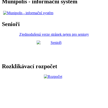
Munipolis - informační systém
Senioři
Zjednodušená verze stránek nejen pro seniory
Rozklikávací rozpočet