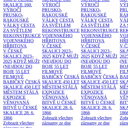
SKALICE
160.
VÝROČÍ
VÝROČÍ
VÝ
VÝROČÍ
PRUSKO-
PRUSKO-
PR
PRUSKO-
RAKOUSKÉ
RAKOUSKÉ
RA
RAKOUSKÉ
VÁLKY
CESTA
VÁLKY
CESTA
VÁ
VÁLKY
CESTA
ZA SVĚTLEM
ZA SVĚTLEM
ZA
ZA SVĚTLEM
REKONSTRUKCE
REKONSTRUKCE
RE
REKONSTRUKCE
VOJENSKÉHO
VOJENSKÉHO
VO
VOJENSKÉHO
HŘBITOVA
HŘBITOVA
HŘ
HŘBITOVA
V ČESKÉ
V ČESKÉ
V 
V ČESKÉ
SKALICI 2023–
SKALICI 2023–
SKA
SKALICI 2023–
2025
KDYŽ MUŽI
2025
KDYŽ MUŽI
202
2025
KDYŽ MUŽI
(NE)JDOU DO
(NE)JDOU DO
(NE
(NE)JDOU DO
BOJE
55 LET
BOJE
55 LET
BO
BOJE
55 LET
FILMOVÉ
FILMOVÉ
FI
FILMOVÉ
BABIČKY
ČESKÁ
BABIČKY
ČESKÁ
BA
BABIČKY
ČESKÁ
SKALICE 450 LET
SKALICE 450 LET
SKA
SKALICE 450 LET
MĚSTEM
STÁLÁ
MĚSTEM
STÁLÁ
MĚ
MĚSTEM
STÁLÁ
EXPOZICE
EXPOZICE
EX
EXPOZICE
VĚNOVANÁ
VĚNOVANÁ
VĚ
VĚNOVANÁ
BITVĚ U ČESKÉ
BITVĚ U ČESKÉ
BIT
BITVĚ U ČESKÉ
SKALICE 28. 6.
SKALICE 28. 6.
SKA
SKALICE 28. 6.
1866
1866
186
1866
Zobrazit všechny
Zobrazit všechny
Zobr
Zobrazit všechny
záznamy ze dne
záznamy ze dne
zázn