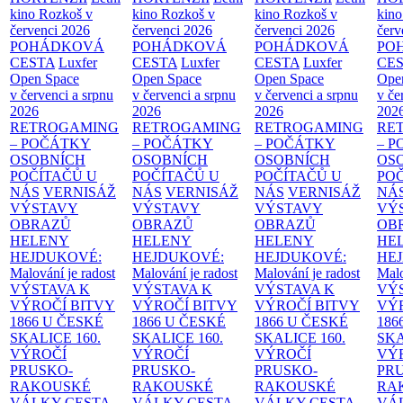
kino Rozkoš v
kino Rozkoš v
kino Rozkoš v
kino
červenci 2026
červenci 2026
červenci 2026
červ
POHÁDKOVÁ
POHÁDKOVÁ
POHÁDKOVÁ
PO
CESTA
Luxfer
CESTA
Luxfer
CESTA
Luxfer
CE
Open Space
Open Space
Open Space
Ope
v červenci a srpnu
v červenci a srpnu
v červenci a srpnu
v če
2026
2026
2026
202
RETROGAMING
RETROGAMING
RETROGAMING
RE
– POČÁTKY
– POČÁTKY
– POČÁTKY
– 
OSOBNÍCH
OSOBNÍCH
OSOBNÍCH
OS
POČÍTAČŮ U
POČÍTAČŮ U
POČÍTAČŮ U
PO
NÁS
VERNISÁŽ
NÁS
VERNISÁŽ
NÁS
VERNISÁŽ
NÁ
VÝSTAVY
VÝSTAVY
VÝSTAVY
VÝ
OBRAZŮ
OBRAZŮ
OBRAZŮ
OB
HELENY
HELENY
HELENY
HE
HEJDUKOVÉ:
HEJDUKOVÉ:
HEJDUKOVÉ:
HE
Malování je radost
Malování je radost
Malování je radost
Malo
VÝSTAVA K
VÝSTAVA K
VÝSTAVA K
VÝ
VÝROČÍ BITVY
VÝROČÍ BITVY
VÝROČÍ BITVY
VÝ
1866 U ČESKÉ
1866 U ČESKÉ
1866 U ČESKÉ
186
SKALICE
160.
SKALICE
160.
SKALICE
160.
SK
VÝROČÍ
VÝROČÍ
VÝROČÍ
VÝ
PRUSKO-
PRUSKO-
PRUSKO-
PR
RAKOUSKÉ
RAKOUSKÉ
RAKOUSKÉ
RA
VÁLKY
CESTA
VÁLKY
CESTA
VÁLKY
CESTA
VÁ