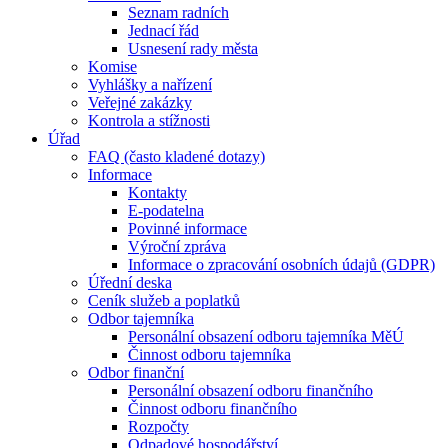
Seznam radních
Jednací řád
Usnesení rady města
Komise
Vyhlášky a nařízení
Veřejné zakázky
Kontrola a stížnosti
Úřad
FAQ (často kladené dotazy)
Informace
Kontakty
E-podatelna
Povinné informace
Výroční zpráva
Informace o zpracování osobních údajů (GDPR)
Úřední deska
Ceník služeb a poplatků
Odbor tajemníka
Personální obsazení odboru tajemníka MěÚ
Činnost odboru tajemníka
Odbor finanční
Personální obsazení odboru finančního
Činnost odboru finančního
Rozpočty
Odpadové hospodářství