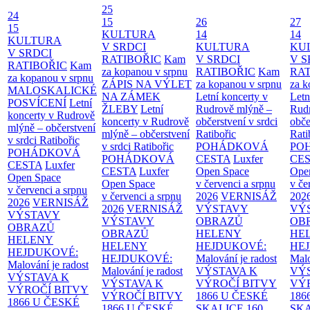
25
24
15
26
27
15
KULTURA
14
14
KULTURA
V SRDCI
KULTURA
KU
V SRDCI
RATIBOŘIC
Kam
V SRDCI
V S
RATIBOŘIC
Kam
za kopanou v srpnu
RATIBOŘIC
Kam
RAT
za kopanou v srpnu
ZÁPIS NA VÝLET
za kopanou v srpnu
za k
MALOSKALICKÉ
NA ZÁMEK
Letní koncerty v
Letn
POSVÍCENÍ
Letní
ŽLEBY
Letní
Rudrově mlýně –
Rud
koncerty v Rudrově
koncerty v Rudrově
občerstvení v srdci
obče
mlýně – občerstvení
mlýně – občerstvení
Ratibořic
Rati
v srdci Ratibořic
v srdci Ratibořic
POHÁDKOVÁ
PO
POHÁDKOVÁ
POHÁDKOVÁ
CESTA
Luxfer
CE
CESTA
Luxfer
CESTA
Luxfer
Open Space
Ope
Open Space
Open Space
v červenci a srpnu
v če
v červenci a srpnu
v červenci a srpnu
2026
VERNISÁŽ
202
2026
VERNISÁŽ
2026
VERNISÁŽ
VÝSTAVY
VÝ
VÝSTAVY
VÝSTAVY
OBRAZŮ
OB
OBRAZŮ
OBRAZŮ
HELENY
HE
HELENY
HELENY
HEJDUKOVÉ:
HE
HEJDUKOVÉ:
HEJDUKOVÉ:
Malování je radost
Malo
Malování je radost
Malování je radost
VÝSTAVA K
VÝ
VÝSTAVA K
VÝSTAVA K
VÝROČÍ BITVY
VÝ
VÝROČÍ BITVY
VÝROČÍ BITVY
1866 U ČESKÉ
186
1866 U ČESKÉ
1866 U ČESKÉ
SKALICE
160.
SK