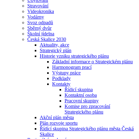
Ubytování
Stravování
Videokronika
Vodárny
Svoz odpadů
Sběrný dvůr
Školní jídelna
Česká Skalice 2030
Aktuality, akce
Strategický plán
Historie vzniku strategického plánu
Základní informace o Strategickém plánu
Harmonogram prací
Výstupy práce
Podklady
Kontakty
Řídicí skupina
Kontaktní osoba
Pracovní skupiny
Komise pro zpracování
Strategického plánu
Akční plán města
Plán rozvoje sportu
Řídící skupina Strategického plánu města Česká
Skalice