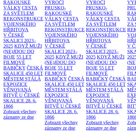
RAKOUSKÉ
VÝROČÍ
VÝROČÍ
VÝ
VÁLKY
CESTA
PRUSKO-
PRUSKO-
PR
ZA SVĚTLEM
RAKOUSKÉ
RAKOUSKÉ
RA
REKONSTRUKCE
VÁLKY
CESTA
VÁLKY
CESTA
VÁ
VOJENSKÉHO
ZA SVĚTLEM
ZA SVĚTLEM
ZA
HŘBITOVA
REKONSTRUKCE
REKONSTRUKCE
RE
V ČESKÉ
VOJENSKÉHO
VOJENSKÉHO
VO
SKALICI 2023–
HŘBITOVA
HŘBITOVA
HŘ
2025
KDYŽ MUŽI
V ČESKÉ
V ČESKÉ
V 
(NE)JDOU DO
SKALICI 2023–
SKALICI 2023–
SKA
BOJE
55 LET
2025
KDYŽ MUŽI
2025
KDYŽ MUŽI
202
FILMOVÉ
(NE)JDOU DO
(NE)JDOU DO
(NE
BABIČKY
ČESKÁ
BOJE
55 LET
BOJE
55 LET
BO
SKALICE 450 LET
FILMOVÉ
FILMOVÉ
FI
MĚSTEM
STÁLÁ
BABIČKY
ČESKÁ
BABIČKY
ČESKÁ
BA
EXPOZICE
SKALICE 450 LET
SKALICE 450 LET
SKA
VĚNOVANÁ
MĚSTEM
STÁLÁ
MĚSTEM
STÁLÁ
MĚ
BITVĚ U ČESKÉ
EXPOZICE
EXPOZICE
EX
SKALICE 28. 6.
VĚNOVANÁ
VĚNOVANÁ
VĚ
1866
BITVĚ U ČESKÉ
BITVĚ U ČESKÉ
BIT
Zobrazit všechny
SKALICE 28. 6.
SKALICE 28. 6.
SKA
záznamy ze dne
1866
1866
186
Zobrazit všechny
Zobrazit všechny
Zobr
záznamy ze dne
záznamy ze dne
zázn