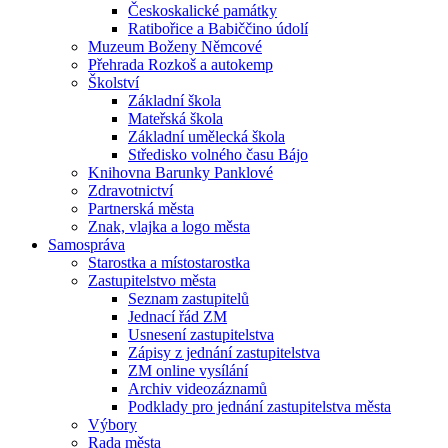
Českoskalické památky
Ratibořice a Babiččino údolí
Muzeum Boženy Němcové
Přehrada Rozkoš a autokemp
Školství
Základní škola
Mateřská škola
Základní umělecká škola
Středisko volného času Bájo
Knihovna Barunky Panklové
Zdravotnictví
Partnerská města
Znak, vlajka a logo města
Samospráva
Starostka a místostarostka
Zastupitelstvo města
Seznam zastupitelů
Jednací řád ZM
Usnesení zastupitelstva
Zápisy z jednání zastupitelstva
ZM online vysílání
Archiv videozáznamů
Podklady pro jednání zastupitelstva města
Výbory
Rada města