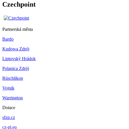
Czechpoint
Partnerská města
Bardo
Kudowa Zdrój
Liptovský Hrádok
Polanica Zdrój
Rüschlikon
Vojnik
Warrington
Dotace
sfzp.cz
cz-pl.eu