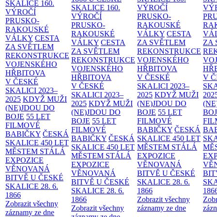
SKALICE
160.
SKALICE
160.
VÝROČÍ
VÝ
VÝROČÍ
VÝROČÍ
PRUSKO-
PR
PRUSKO-
PRUSKO-
RAKOUSKÉ
RA
RAKOUSKÉ
RAKOUSKÉ
VÁLKY
CESTA
VÁ
VÁLKY
CESTA
VÁLKY
CESTA
ZA SVĚTLEM
ZA
ZA SVĚTLEM
ZA SVĚTLEM
REKONSTRUKCE
RE
REKONSTRUKCE
REKONSTRUKCE
VOJENSKÉHO
VO
VOJENSKÉHO
VOJENSKÉHO
HŘBITOVA
HŘ
HŘBITOVA
HŘBITOVA
V ČESKÉ
V 
V ČESKÉ
V ČESKÉ
SKALICI 2023–
SKA
SKALICI 2023–
SKALICI 2023–
2025
KDYŽ MUŽI
202
2025
KDYŽ MUŽI
2025
KDYŽ MUŽI
(NE)JDOU DO
(NE
(NE)JDOU DO
(NE)JDOU DO
BOJE
55 LET
BO
BOJE
55 LET
BOJE
55 LET
FILMOVÉ
FI
FILMOVÉ
FILMOVÉ
BABIČKY
ČESKÁ
BA
BABIČKY
ČESKÁ
BABIČKY
ČESKÁ
SKALICE 450 LET
SKA
SKALICE 450 LET
SKALICE 450 LET
MĚSTEM
STÁLÁ
MĚ
MĚSTEM
STÁLÁ
MĚSTEM
STÁLÁ
EXPOZICE
EX
EXPOZICE
EXPOZICE
VĚNOVANÁ
VĚ
VĚNOVANÁ
VĚNOVANÁ
BITVĚ U ČESKÉ
BIT
BITVĚ U ČESKÉ
BITVĚ U ČESKÉ
SKALICE 28. 6.
SKA
SKALICE 28. 6.
SKALICE 28. 6.
1866
186
1866
1866
Zobrazit všechny
Zobr
Zobrazit všechny
Zobrazit všechny
záznamy ze dne
zázn
záznamy ze dne
záznamy ze dne