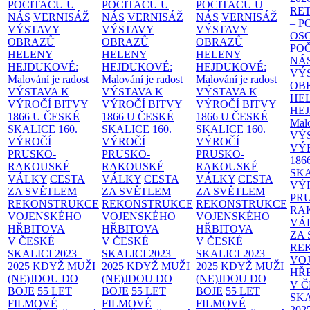
POČÍTAČŮ U
POČÍTAČŮ U
POČÍTAČŮ U
RE
NÁS
VERNISÁŽ
NÁS
VERNISÁŽ
NÁS
VERNISÁŽ
– 
VÝSTAVY
VÝSTAVY
VÝSTAVY
OS
OBRAZŮ
OBRAZŮ
OBRAZŮ
PO
HELENY
HELENY
HELENY
NÁ
HEJDUKOVÉ:
HEJDUKOVÉ:
HEJDUKOVÉ:
VÝ
Malování je radost
Malování je radost
Malování je radost
OB
VÝSTAVA K
VÝSTAVA K
VÝSTAVA K
HE
VÝROČÍ BITVY
VÝROČÍ BITVY
VÝROČÍ BITVY
HE
1866 U ČESKÉ
1866 U ČESKÉ
1866 U ČESKÉ
Malo
SKALICE
160.
SKALICE
160.
SKALICE
160.
VÝ
VÝROČÍ
VÝROČÍ
VÝROČÍ
VÝ
PRUSKO-
PRUSKO-
PRUSKO-
186
RAKOUSKÉ
RAKOUSKÉ
RAKOUSKÉ
SK
VÁLKY
CESTA
VÁLKY
CESTA
VÁLKY
CESTA
VÝ
ZA SVĚTLEM
ZA SVĚTLEM
ZA SVĚTLEM
PR
REKONSTRUKCE
REKONSTRUKCE
REKONSTRUKCE
RA
VOJENSKÉHO
VOJENSKÉHO
VOJENSKÉHO
VÁ
HŘBITOVA
HŘBITOVA
HŘBITOVA
ZA
V ČESKÉ
V ČESKÉ
V ČESKÉ
RE
SKALICI 2023–
SKALICI 2023–
SKALICI 2023–
VO
2025
KDYŽ MUŽI
2025
KDYŽ MUŽI
2025
KDYŽ MUŽI
HŘ
(NE)JDOU DO
(NE)JDOU DO
(NE)JDOU DO
V 
BOJE
55 LET
BOJE
55 LET
BOJE
55 LET
SKA
FILMOVÉ
FILMOVÉ
FILMOVÉ
202