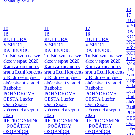
záznamy ze dne
13
17
KU
V S
10
11
12
RAT
16
16
16
KO
KULTURA
KULTURA
KULTURA
PR
V SRDCI
V SRDCI
V SRDCI
VÝ
RATIBOŘIC
RATIBOŘIC
RATIBOŘIC
KO
Turisté zvou na své
Turisté zvou na své
Turisté zvou na své
TR
akce v srpnu 2026
akce v srpnu 2026
akce v srpnu 2026
MO
Kam za kopanou v
Kam za kopanou v
Kam za kopanou v
BA
srpnu
Letní koncerty
srpnu
Letní koncerty
srpnu
Letní koncerty
zvou
v Rudrově mlýně –
v Rudrově mlýně –
v Rudrově mlýně –
v sr
občerstvení v srdci
občerstvení v srdci
občerstvení v srdci
za k
Ratibořic
Ratibořic
Ratibořic
Letn
POHÁDKOVÁ
POHÁDKOVÁ
POHÁDKOVÁ
Rud
CESTA
Luxfer
CESTA
Luxfer
CESTA
Luxfer
obče
Open Space
Open Space
Open Space
Rati
v červenci a srpnu
v červenci a srpnu
v červenci a srpnu
PO
2026
2026
2026
CE
RETROGAMING
RETROGAMING
RETROGAMING
Ope
– POČÁTKY
– POČÁTKY
– POČÁTKY
v če
OSOBNÍCH
OSOBNÍCH
OSOBNÍCH
202