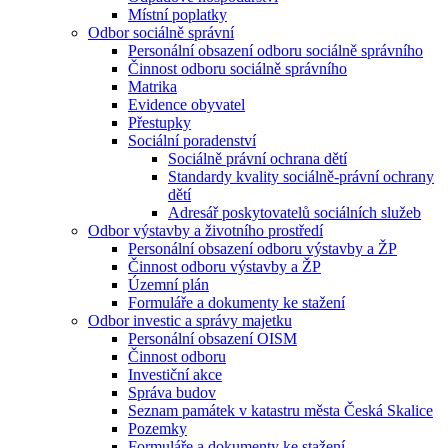
Místní poplatky
Odbor sociálně správní
Personální obsazení odboru sociálně správního
Činnost odboru sociálně správního
Matrika
Evidence obyvatel
Přestupky
Sociální poradenství
Sociálně právní ochrana dětí
Standardy kvality sociálně-právní ochrany
dětí
Adresář poskytovatelů sociálních služeb
Odbor výstavby a životního prostředí
Personální obsazení odboru výstavby a ŽP
Činnost odboru výstavby a ŽP
Územní plán
Formuláře a dokumenty ke stažení
Odbor investic a správy majetku
Personální obsazení OISM
Činnost odboru
Investiční akce
Správa budov
Seznam památek v katastru města Česká Skalice
Pozemky
Formuláře a dokumenty ke stažení