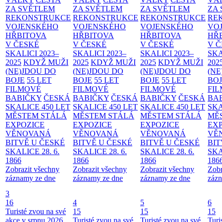
ZA SVĚTLEM
ZA SVĚTLEM
ZA SVĚTLEM
ZA
REKONSTRUKCE
REKONSTRUKCE
REKONSTRUKCE
RE
VOJENSKÉHO
VOJENSKÉHO
VOJENSKÉHO
VO
HŘBITOVA
HŘBITOVA
HŘBITOVA
HŘ
V ČESKÉ
V ČESKÉ
V ČESKÉ
V 
SKALICI 2023–
SKALICI 2023–
SKALICI 2023–
SKA
2025
KDYŽ MUŽI
2025
KDYŽ MUŽI
2025
KDYŽ MUŽI
202
(NE)JDOU DO
(NE)JDOU DO
(NE)JDOU DO
(NE
BOJE
55 LET
BOJE
55 LET
BOJE
55 LET
BO
FILMOVÉ
FILMOVÉ
FILMOVÉ
FI
BABIČKY
ČESKÁ
BABIČKY
ČESKÁ
BABIČKY
ČESKÁ
BA
SKALICE 450 LET
SKALICE 450 LET
SKALICE 450 LET
SKA
MĚSTEM
STÁLÁ
MĚSTEM
STÁLÁ
MĚSTEM
STÁLÁ
MĚ
EXPOZICE
EXPOZICE
EXPOZICE
EX
VĚNOVANÁ
VĚNOVANÁ
VĚNOVANÁ
VĚ
BITVĚ U ČESKÉ
BITVĚ U ČESKÉ
BITVĚ U ČESKÉ
BIT
SKALICE 28. 6.
SKALICE 28. 6.
SKALICE 28. 6.
SKA
1866
1866
1866
186
Zobrazit všechny
Zobrazit všechny
Zobrazit všechny
Zobr
záznamy ze dne
záznamy ze dne
záznamy ze dne
zázn
3
16
4
5
6
Turisté zvou na své
15
15
15
akce v srpnu 2026
Turisté zvou na své
Turisté zvou na své
Turi