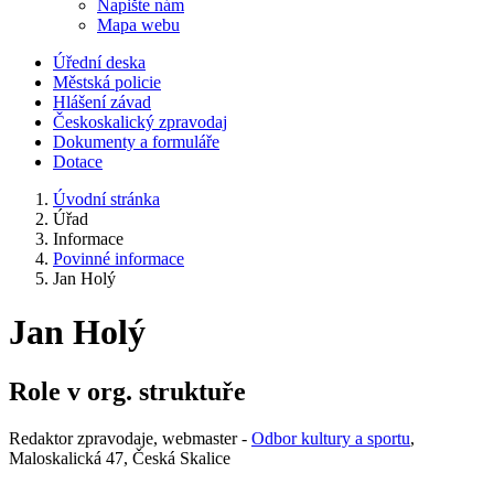
Napište nám
Mapa webu
Úřední deska
Městská policie
Hlášení závad
Českoskalický zpravodaj
Dokumenty a formuláře
Dotace
Úvodní stránka
Úřad
Informace
Povinné informace
Jan Holý
Jan Holý
Role v org. struktuře
Redaktor zpravodaje, webmaster -
Odbor kultury a sportu
,
Maloskalická 47, Česká Skalice