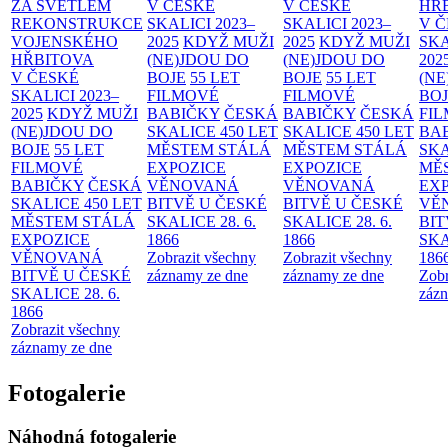
ZA SVĚTLEM
V ČESKÉ
V ČESKÉ
HŘ
REKONSTRUKCE
SKALICI 2023–
SKALICI 2023–
V 
VOJENSKÉHO
2025
KDYŽ MUŽI
2025
KDYŽ MUŽI
SKA
HŘBITOVA
(NE)JDOU DO
(NE)JDOU DO
202
V ČESKÉ
BOJE
55 LET
BOJE
55 LET
(NE
SKALICI 2023–
FILMOVÉ
FILMOVÉ
BO
2025
KDYŽ MUŽI
BABIČKY
ČESKÁ
BABIČKY
ČESKÁ
FI
(NE)JDOU DO
SKALICE 450 LET
SKALICE 450 LET
BA
BOJE
55 LET
MĚSTEM
STÁLÁ
MĚSTEM
STÁLÁ
SKA
FILMOVÉ
EXPOZICE
EXPOZICE
MĚ
BABIČKY
ČESKÁ
VĚNOVANÁ
VĚNOVANÁ
EX
SKALICE 450 LET
BITVĚ U ČESKÉ
BITVĚ U ČESKÉ
VĚ
MĚSTEM
STÁLÁ
SKALICE 28. 6.
SKALICE 28. 6.
BIT
EXPOZICE
1866
1866
SKA
VĚNOVANÁ
Zobrazit všechny
Zobrazit všechny
186
BITVĚ U ČESKÉ
záznamy ze dne
záznamy ze dne
Zobr
SKALICE 28. 6.
zázn
1866
Zobrazit všechny
záznamy ze dne
Fotogalerie
Náhodná fotogalerie