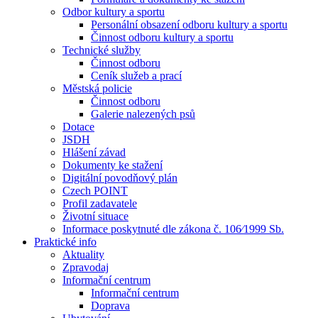
Odbor kultury a sportu
Personální obsazení odboru kultury a sportu
Činnost odboru kultury a sportu
Technické služby
Činnost odboru
Ceník služeb a prací
Městská policie
Činnost odboru
Galerie nalezených psů
Dotace
JSDH
Hlášení závad
Dokumenty ke stažení
Digitální povodňový plán
Czech POINT
Profil zadavatele
Životní situace
Informace poskytnuté dle zákona č. 106⁄1999 Sb.
Praktické info
Aktuality
Zpravodaj
Informační centrum
Informační centrum
Doprava