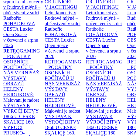
srpnu
Letní koncerty
ČR JUNIORŮ
ČR JUNIORŮ
ČR 
v Rudrově mlýně –
V JACHTINGU
V JACHTINGU
V 
občerstvení v srdci
Letní koncerty v
Letní koncerty v
Letn
Ratibořic
Rudrově mlýně –
Rudrově mlýně –
Rud
POHÁDKOVÁ
občerstvení v srdci
občerstvení v srdci
obče
CESTA
Luxfer
Ratibořic
Ratibořic
Rati
Open Space
POHÁDKOVÁ
POHÁDKOVÁ
PO
v červenci a srpnu
CESTA
Luxfer
CESTA
Luxfer
CE
2026
Open Space
Open Space
Ope
RETROGAMING
v červenci a srpnu
v červenci a srpnu
v če
– POČÁTKY
2026
2026
202
OSOBNÍCH
RETROGAMING
RETROGAMING
RE
POČÍTAČŮ U
– POČÁTKY
– POČÁTKY
– 
NÁS
VERNISÁŽ
OSOBNÍCH
OSOBNÍCH
OS
VÝSTAVY
POČÍTAČŮ U
POČÍTAČŮ U
PO
OBRAZŮ
NÁS
VERNISÁŽ
NÁS
VERNISÁŽ
NÁ
HELENY
VÝSTAVY
VÝSTAVY
VÝ
HEJDUKOVÉ:
OBRAZŮ
OBRAZŮ
OB
Malování je radost
HELENY
HELENY
HE
VÝSTAVA K
HEJDUKOVÉ:
HEJDUKOVÉ:
HE
VÝROČÍ BITVY
Malování je radost
Malování je radost
Malo
1866 U ČESKÉ
VÝSTAVA K
VÝSTAVA K
VÝ
SKALICE
160.
VÝROČÍ BITVY
VÝROČÍ BITVY
VÝ
VÝROČÍ
1866 U ČESKÉ
1866 U ČESKÉ
186
PRUSKO-
SKALICE
160.
SKALICE
160.
SK