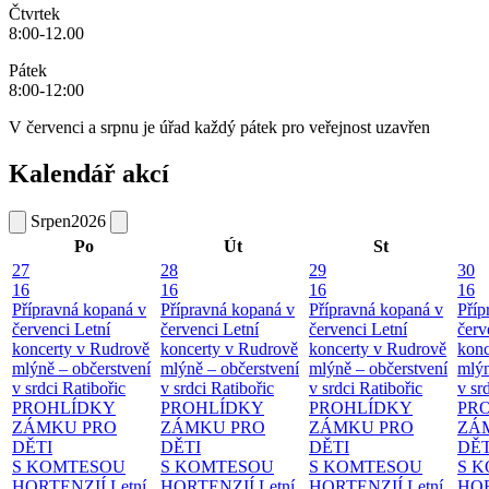
Čtvrtek
8:00-12.00
Pátek
8:00-12:00
V červenci a srpnu je úřad každý pátek pro veřejnost uzavřen
Kalendář akcí
Srpen
2026
Po
Út
St
27
28
29
30
16
16
16
16
Přípravná kopaná v
Přípravná kopaná v
Přípravná kopaná v
Příp
červenci
Letní
červenci
Letní
červenci
Letní
červ
koncerty v Rudrově
koncerty v Rudrově
koncerty v Rudrově
konc
mlýně – občerstvení
mlýně – občerstvení
mlýně – občerstvení
mlýn
v srdci Ratibořic
v srdci Ratibořic
v srdci Ratibořic
v sr
PROHLÍDKY
PROHLÍDKY
PROHLÍDKY
PR
ZÁMKU PRO
ZÁMKU PRO
ZÁMKU PRO
ZÁ
DĚTI
DĚTI
DĚTI
DĚT
S KOMTESOU
S KOMTESOU
S KOMTESOU
S 
HORTENZIÍ
Letní
HORTENZIÍ
Letní
HORTENZIÍ
Letní
HOR