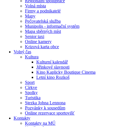
Regionální spolupráce
Volná místa
Firmy a podnikatelé
Mapy
Pečovatelská služba
Munipolis - informační systém
Mapa sběrných míst
Senior taxi
Online kamery
Krizová karta obce
Volný čas
Kultura
Kulturní kalendář
Jiřinkové slavnosti
Kino Kaplicky Boutique Cinema
Letní kino Rozkoš
Sport
Církve
Spolky
Turistika
Stezka Johna Lennona
Pozvánky k sousedům
Online rezervace sportovišť
Kontakty
Kontakty na MÚ