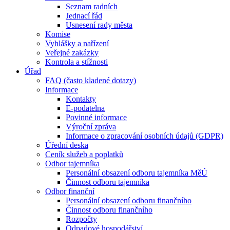
Seznam radních
Jednací řád
Usnesení rady města
Komise
Vyhlášky a nařízení
Veřejné zakázky
Kontrola a stížnosti
Úřad
FAQ (často kladené dotazy)
Informace
Kontakty
E-podatelna
Povinné informace
Výroční zpráva
Informace o zpracování osobních údajů (GDPR)
Úřední deska
Ceník služeb a poplatků
Odbor tajemníka
Personální obsazení odboru tajemníka MěÚ
Činnost odboru tajemníka
Odbor finanční
Personální obsazení odboru finančního
Činnost odboru finančního
Rozpočty
Odpadové hospodářství