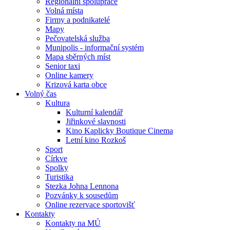
Regionální spolupráce
Volná místa
Firmy a podnikatelé
Mapy
Pečovatelská služba
Munipolis - informační systém
Mapa sběrných míst
Senior taxi
Online kamery
Krizová karta obce
Volný čas
Kultura
Kulturní kalendář
Jiřinkové slavnosti
Kino Kaplicky Boutique Cinema
Letní kino Rozkoš
Sport
Církve
Spolky
Turistika
Stezka Johna Lennona
Pozvánky k sousedům
Online rezervace sportovišť
Kontakty
Kontakty na MÚ