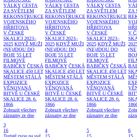
VÁLKY
CESTA
VÁLKY
CESTA
VÁLKY
CESTA
VÁ
ZA SVĚTLEM
ZA SVĚTLEM
ZA SVĚTLEM
ZA
REKONSTRUKCE
REKONSTRUKCE
REKONSTRUKCE
RE
VOJENSKÉHO
VOJENSKÉHO
VOJENSKÉHO
VO
HŘBITOVA
HŘBITOVA
HŘBITOVA
HŘ
V ČESKÉ
V ČESKÉ
V ČESKÉ
V 
SKALICI 2023–
SKALICI 2023–
SKALICI 2023–
SKA
2025
KDYŽ MUŽI
2025
KDYŽ MUŽI
2025
KDYŽ MUŽI
202
(NE)JDOU DO
(NE)JDOU DO
(NE)JDOU DO
(NE
BOJE
55 LET
BOJE
55 LET
BOJE
55 LET
BO
FILMOVÉ
FILMOVÉ
FILMOVÉ
FI
BABIČKY
ČESKÁ
BABIČKY
ČESKÁ
BABIČKY
ČESKÁ
BA
SKALICE 450 LET
SKALICE 450 LET
SKALICE 450 LET
SKA
MĚSTEM
STÁLÁ
MĚSTEM
STÁLÁ
MĚSTEM
STÁLÁ
MĚ
EXPOZICE
EXPOZICE
EXPOZICE
EX
VĚNOVANÁ
VĚNOVANÁ
VĚNOVANÁ
VĚ
BITVĚ U ČESKÉ
BITVĚ U ČESKÉ
BITVĚ U ČESKÉ
BIT
SKALICE 28. 6.
SKALICE 28. 6.
SKALICE 28. 6.
SKA
1866
1866
1866
186
Zobrazit všechny
Zobrazit všechny
Zobrazit všechny
Zobr
záznamy ze dne
záznamy ze dne
záznamy ze dne
zázn
3
16
4
5
6
Turisté zvou na své
15
15
15