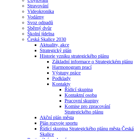
Ubytování
Stravování
Videokronika
Vodárny
Svoz odpadů
Sběrný dvůr
Školní jídelna
Česká Skalice 2030
Aktuality, akce
Strategický plán
Historie vzniku strategického plánu
Základní informace o Strategickém plánu
Harmonogram prací
Výstupy práce
Podklady
Kontakty
Řídicí skupina
Kontaktní osoba
Pracovní skupiny
Komise pro zpracování
Strategického plánu
Akční plán města
Plán rozvoje sportu
Řídící skupina Strategického plánu města Česká
Skalice