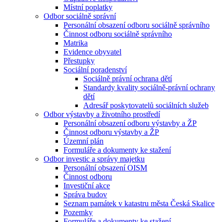
Místní poplatky
Odbor sociálně správní
Personální obsazení odboru sociálně správního
Činnost odboru sociálně správního
Matrika
Evidence obyvatel
Přestupky
Sociální poradenství
Sociálně právní ochrana dětí
Standardy kvality sociálně-právní ochrany
dětí
Adresář poskytovatelů sociálních služeb
Odbor výstavby a životního prostředí
Personální obsazení odboru výstavby a ŽP
Činnost odboru výstavby a ŽP
Územní plán
Formuláře a dokumenty ke stažení
Odbor investic a správy majetku
Personální obsazení OISM
Činnost odboru
Investiční akce
Správa budov
Seznam památek v katastru města Česká Skalice
Pozemky
Formuláře a dokumenty ke stažení