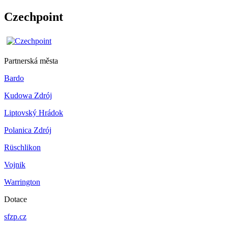
Czechpoint
Partnerská města
Bardo
Kudowa Zdrój
Liptovský Hrádok
Polanica Zdrój
Rüschlikon
Vojnik
Warrington
Dotace
sfzp.cz