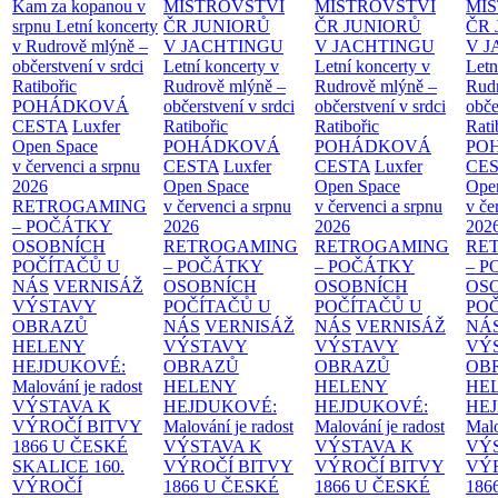
Kam za kopanou v
MISTROVSTVÍ
MISTROVSTVÍ
MI
srpnu
Letní koncerty
ČR JUNIORŮ
ČR JUNIORŮ
ČR 
v Rudrově mlýně –
V JACHTINGU
V JACHTINGU
V 
občerstvení v srdci
Letní koncerty v
Letní koncerty v
Letn
Ratibořic
Rudrově mlýně –
Rudrově mlýně –
Rud
POHÁDKOVÁ
občerstvení v srdci
občerstvení v srdci
obče
CESTA
Luxfer
Ratibořic
Ratibořic
Rati
Open Space
POHÁDKOVÁ
POHÁDKOVÁ
PO
v červenci a srpnu
CESTA
Luxfer
CESTA
Luxfer
CE
2026
Open Space
Open Space
Ope
RETROGAMING
v červenci a srpnu
v červenci a srpnu
v če
– POČÁTKY
2026
2026
202
OSOBNÍCH
RETROGAMING
RETROGAMING
RE
POČÍTAČŮ U
– POČÁTKY
– POČÁTKY
– 
NÁS
VERNISÁŽ
OSOBNÍCH
OSOBNÍCH
OS
VÝSTAVY
POČÍTAČŮ U
POČÍTAČŮ U
PO
OBRAZŮ
NÁS
VERNISÁŽ
NÁS
VERNISÁŽ
NÁ
HELENY
VÝSTAVY
VÝSTAVY
VÝ
HEJDUKOVÉ:
OBRAZŮ
OBRAZŮ
OB
Malování je radost
HELENY
HELENY
HE
VÝSTAVA K
HEJDUKOVÉ:
HEJDUKOVÉ:
HE
VÝROČÍ BITVY
Malování je radost
Malování je radost
Malo
1866 U ČESKÉ
VÝSTAVA K
VÝSTAVA K
VÝ
SKALICE
160.
VÝROČÍ BITVY
VÝROČÍ BITVY
VÝ
VÝROČÍ
1866 U ČESKÉ
1866 U ČESKÉ
186