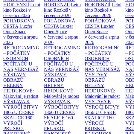
HORTENZIÍ
Letní
HORTENZIÍ
Letní
HORTENZIÍ
Letní
HOR
kino Rozkoš v
kino Rozkoš v
kino Rozkoš v
kino
červenci 2026
červenci 2026
červenci 2026
červ
POHÁDKOVÁ
POHÁDKOVÁ
POHÁDKOVÁ
PO
CESTA
Luxfer
CESTA
Luxfer
CESTA
Luxfer
CE
Open Space
Open Space
Open Space
Ope
v červenci a srpnu
v červenci a srpnu
v červenci a srpnu
v če
2026
2026
2026
202
RETROGAMING
RETROGAMING
RETROGAMING
RE
– POČÁTKY
– POČÁTKY
– POČÁTKY
– 
OSOBNÍCH
OSOBNÍCH
OSOBNÍCH
OS
POČÍTAČŮ U
POČÍTAČŮ U
POČÍTAČŮ U
PO
NÁS
VERNISÁŽ
NÁS
VERNISÁŽ
NÁS
VERNISÁŽ
NÁ
VÝSTAVY
VÝSTAVY
VÝSTAVY
VÝ
OBRAZŮ
OBRAZŮ
OBRAZŮ
OB
HELENY
HELENY
HELENY
HE
HEJDUKOVÉ:
HEJDUKOVÉ:
HEJDUKOVÉ:
HE
Malování je radost
Malování je radost
Malování je radost
Malo
VÝSTAVA K
VÝSTAVA K
VÝSTAVA K
VÝ
VÝROČÍ BITVY
VÝROČÍ BITVY
VÝROČÍ BITVY
VÝ
1866 U ČESKÉ
1866 U ČESKÉ
1866 U ČESKÉ
186
SKALICE
160.
SKALICE
160.
SKALICE
160.
SK
VÝROČÍ
VÝROČÍ
VÝROČÍ
VÝ
PRUSKO-
PRUSKO-
PRUSKO-
PR
RAKOUSKÉ
RAKOUSKÉ
RAKOUSKÉ
RA