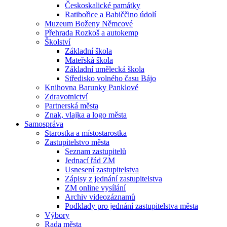
Českoskalické památky
Ratibořice a Babiččino údolí
Muzeum Boženy Němcové
Přehrada Rozkoš a autokemp
Školství
Základní škola
Mateřská škola
Základní umělecká škola
Středisko volného času Bájo
Knihovna Barunky Panklové
Zdravotnictví
Partnerská města
Znak, vlajka a logo města
Samospráva
Starostka a místostarostka
Zastupitelstvo města
Seznam zastupitelů
Jednací řád ZM
Usnesení zastupitelstva
Zápisy z jednání zastupitelstva
ZM online vysílání
Archiv videozáznamů
Podklady pro jednání zastupitelstva města
Výbory
Rada města