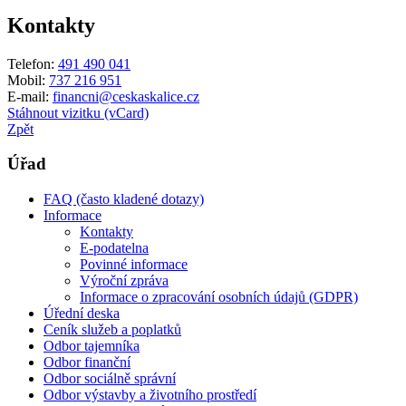
Kontakty
Telefon:
491 490 041
Mobil:
737 216 951
E-mail:
financni@ceskaskalice.cz
Stáhnout vizitku (vCard)
Zpět
Úřad
FAQ (často kladené dotazy)
Informace
Kontakty
E-podatelna
Povinné informace
Výroční zpráva
Informace o zpracování osobních údajů (GDPR)
Úřední deska
Ceník služeb a poplatků
Odbor tajemníka
Odbor finanční
Odbor sociálně správní
Odbor výstavby a životního prostředí