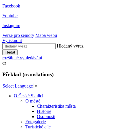
Facebook
Youtube
Instagram
Verze pro seniory
Mapa webu
Vytisknout
Hledaný výraz
Hledat
rozšířené vyhledávání
cz
Překlad (translations)
Select Language
▼
O České Skalici
O městě
Charakteristika města
Historie
Osobnosti
Fotogalerie
Turistické cíle