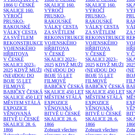
1866 U ČESKÉ
SKALICE
160.
SKALICE
160.
SK
SKALICE
160.
VÝROČÍ
VÝROČÍ
VÝ
VÝROČÍ
PRUSKO-
PRUSKO-
PR
PRUSKO-
RAKOUSKÉ
RAKOUSKÉ
RA
RAKOUSKÉ
VÁLKY
CESTA
VÁLKY
CESTA
VÁ
VÁLKY
CESTA
ZA SVĚTLEM
ZA SVĚTLEM
ZA
ZA SVĚTLEM
REKONSTRUKCE
REKONSTRUKCE
RE
REKONSTRUKCE
VOJENSKÉHO
VOJENSKÉHO
VO
VOJENSKÉHO
HŘBITOVA
HŘBITOVA
HŘ
HŘBITOVA
V ČESKÉ
V ČESKÉ
V 
V ČESKÉ
SKALICI 2023–
SKALICI 2023–
SKA
SKALICI 2023–
2025
KDYŽ MUŽI
2025
KDYŽ MUŽI
202
2025
KDYŽ MUŽI
(NE)JDOU DO
(NE)JDOU DO
(NE
(NE)JDOU DO
BOJE
55 LET
BOJE
55 LET
BO
BOJE
55 LET
FILMOVÉ
FILMOVÉ
FI
FILMOVÉ
BABIČKY
ČESKÁ
BABIČKY
ČESKÁ
BA
BABIČKY
ČESKÁ
SKALICE 450 LET
SKALICE 450 LET
SKA
SKALICE 450 LET
MĚSTEM
STÁLÁ
MĚSTEM
STÁLÁ
MĚ
MĚSTEM
STÁLÁ
EXPOZICE
EXPOZICE
EX
EXPOZICE
VĚNOVANÁ
VĚNOVANÁ
VĚ
VĚNOVANÁ
BITVĚ U ČESKÉ
BITVĚ U ČESKÉ
BIT
BITVĚ U ČESKÉ
SKALICE 28. 6.
SKALICE 28. 6.
SKA
SKALICE 28. 6.
1866
1866
186
1866
Zobrazit všechny
Zobrazit všechny
Zobr