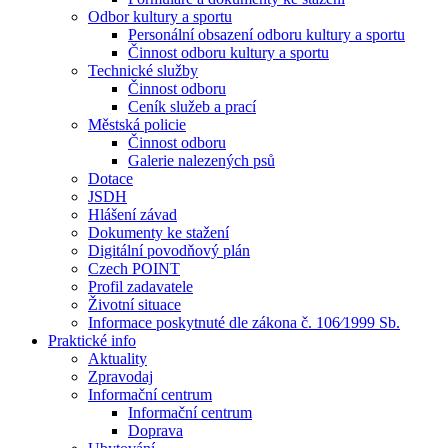
Odbor kultury a sportu
Personální obsazení odboru kultury a sportu
Činnost odboru kultury a sportu
Technické služby
Činnost odboru
Ceník služeb a prací
Městská policie
Činnost odboru
Galerie nalezených psů
Dotace
JSDH
Hlášení závad
Dokumenty ke stažení
Digitální povodňový plán
Czech POINT
Profil zadavatele
Životní situace
Informace poskytnuté dle zákona č. 106⁄1999 Sb.
Praktické info
Aktuality
Zpravodaj
Informační centrum
Informační centrum
Doprava