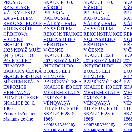
PRUSKO-
SKALICE
160.
SKALICE
160.
SK
RAKOUSKÉ
VÝROČÍ
VÝROČÍ
VÝ
VÁLKY
CESTA
PRUSKO-
PRUSKO-
PR
ZA SVĚTLEM
RAKOUSKÉ
RAKOUSKÉ
RA
REKONSTRUKCE
VÁLKY
CESTA
VÁLKY
CESTA
VÁ
VOJENSKÉHO
ZA SVĚTLEM
ZA SVĚTLEM
ZA
HŘBITOVA
REKONSTRUKCE
REKONSTRUKCE
RE
V ČESKÉ
VOJENSKÉHO
VOJENSKÉHO
VO
SKALICI 2023–
HŘBITOVA
HŘBITOVA
HŘ
2025
KDYŽ MUŽI
V ČESKÉ
V ČESKÉ
V 
(NE)JDOU DO
SKALICI 2023–
SKALICI 2023–
SKA
BOJE
55 LET
2025
KDYŽ MUŽI
2025
KDYŽ MUŽI
202
FILMOVÉ
(NE)JDOU DO
(NE)JDOU DO
(NE
BABIČKY
ČESKÁ
BOJE
55 LET
BOJE
55 LET
BO
SKALICE 450 LET
FILMOVÉ
FILMOVÉ
FI
MĚSTEM
STÁLÁ
BABIČKY
ČESKÁ
BABIČKY
ČESKÁ
BA
EXPOZICE
SKALICE 450 LET
SKALICE 450 LET
SKA
VĚNOVANÁ
MĚSTEM
STÁLÁ
MĚSTEM
STÁLÁ
MĚ
BITVĚ U ČESKÉ
EXPOZICE
EXPOZICE
EX
SKALICE 28. 6.
VĚNOVANÁ
VĚNOVANÁ
VĚ
1866
BITVĚ U ČESKÉ
BITVĚ U ČESKÉ
BIT
Zobrazit všechny
SKALICE 28. 6.
SKALICE 28. 6.
SKA
záznamy ze dne
1866
1866
186
Zobrazit všechny
Zobrazit všechny
Zobr
záznamy ze dne
záznamy ze dne
zázn