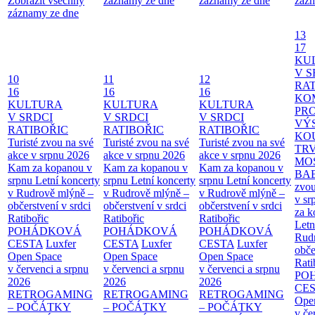
Zobrazit všechny
záznamy ze dne
záznamy ze dne
zázn
záznamy ze dne
13
17
KU
V S
10
11
12
RAT
16
16
16
KO
KULTURA
KULTURA
KULTURA
PR
V SRDCI
V SRDCI
V SRDCI
VÝ
RATIBOŘIC
RATIBOŘIC
RATIBOŘIC
KO
Turisté zvou na své
Turisté zvou na své
Turisté zvou na své
TR
akce v srpnu 2026
akce v srpnu 2026
akce v srpnu 2026
MO
Kam za kopanou v
Kam za kopanou v
Kam za kopanou v
BA
srpnu
Letní koncerty
srpnu
Letní koncerty
srpnu
Letní koncerty
zvou
v Rudrově mlýně –
v Rudrově mlýně –
v Rudrově mlýně –
v sr
občerstvení v srdci
občerstvení v srdci
občerstvení v srdci
za k
Ratibořic
Ratibořic
Ratibořic
Letn
POHÁDKOVÁ
POHÁDKOVÁ
POHÁDKOVÁ
Rud
CESTA
Luxfer
CESTA
Luxfer
CESTA
Luxfer
obče
Open Space
Open Space
Open Space
Rati
v červenci a srpnu
v červenci a srpnu
v červenci a srpnu
PO
2026
2026
2026
CE
RETROGAMING
RETROGAMING
RETROGAMING
Ope
– POČÁTKY
– POČÁTKY
– POČÁTKY
v če