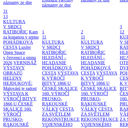
záznamy ze dne
záznamy ze dne
31
13
KULTURA
V SRDCI
3
RATIBOŘIC
Kam
1
2
12
za kopanou v srpnu
11
11
KU
POHÁDKOVÁ
KULTURA
KULTURA
V S
CESTA
Luxfer
V SRDCI
V SRDCI
RAT
Open Space
RATIBOŘIC
RATIBOŘIC
HLE
v červenci a srpnu
HLEDÁNÍ –
HLEDÁNÍ –
HĽ
2026
VERNISÁŽ
HĽADANIE
HĽADANIE
OT
VÝSTAVY
POHÁDKOVÁ
POHÁDKOVÁ
DV
OBRAZŮ
CESTA
VÝSTAVA
CESTA
VÝSTAVA
PO
HELENY
K VÝROČÍ
K VÝROČÍ
CE
HEJDUKOVÉ:
BITVY 1866 U
BITVY 1866 U
K 
Malování je radost
ČESKÉ SKALICE
ČESKÉ SKALICE
BIT
VÝSTAVA K
160. VÝROČÍ
160. VÝROČÍ
ČES
VÝROČÍ BITVY
PRUSKO-
PRUSKO-
160
1866 U ČESKÉ
RAKOUSKÉ
RAKOUSKÉ
PR
SKALICE
160.
VÁLKY
CESTA
VÁLKY
CESTA
RA
VÝROČÍ
ZA SVĚTLEM
ZA SVĚTLEM
VÁ
PRUSKO-
REKONSTRUKCE
REKONSTRUKCE
ZA
RAKOUSKÉ
VOJENSKÉHO
VOJENSKÉHO
RE