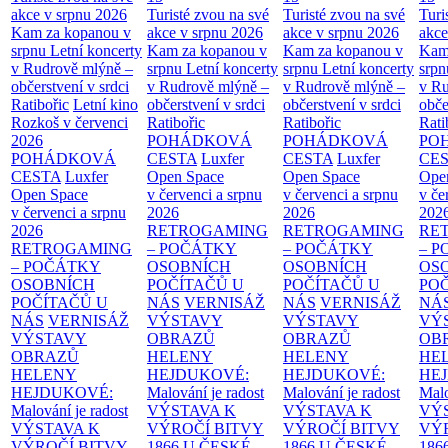
akce v srpnu 2026
Turisté zvou na své
Turisté zvou na své
Turi
Kam za kopanou v
akce v srpnu 2026
akce v srpnu 2026
akce
srpnu
Letní koncerty
Kam za kopanou v
Kam za kopanou v
Kam
v Rudrově mlýně –
srpnu
Letní koncerty
srpnu
Letní koncerty
srp
občerstvení v srdci
v Rudrově mlýně –
v Rudrově mlýně –
v Ru
Ratibořic
Letní kino
občerstvení v srdci
občerstvení v srdci
obče
Rozkoš v červenci
Ratibořic
Ratibořic
Rati
2026
POHÁDKOVÁ
POHÁDKOVÁ
PO
POHÁDKOVÁ
CESTA
Luxfer
CESTA
Luxfer
CE
CESTA
Luxfer
Open Space
Open Space
Ope
Open Space
v červenci a srpnu
v červenci a srpnu
v če
v červenci a srpnu
2026
2026
202
2026
RETROGAMING
RETROGAMING
RE
RETROGAMING
– POČÁTKY
– POČÁTKY
– 
– POČÁTKY
OSOBNÍCH
OSOBNÍCH
OS
OSOBNÍCH
POČÍTAČŮ U
POČÍTAČŮ U
PO
POČÍTAČŮ U
NÁS
VERNISÁŽ
NÁS
VERNISÁŽ
NÁ
NÁS
VERNISÁŽ
VÝSTAVY
VÝSTAVY
VÝ
VÝSTAVY
OBRAZŮ
OBRAZŮ
OB
OBRAZŮ
HELENY
HELENY
HE
HELENY
HEJDUKOVÉ:
HEJDUKOVÉ:
HE
HEJDUKOVÉ:
Malování je radost
Malování je radost
Malo
Malování je radost
VÝSTAVA K
VÝSTAVA K
VÝ
VÝSTAVA K
VÝROČÍ BITVY
VÝROČÍ BITVY
VÝ
VÝROČÍ BITVY
1866 U ČESKÉ
1866 U ČESKÉ
186