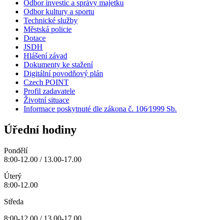
Odbor investic a správy majetku
Odbor kultury a sportu
Technické služby
Městská policie
Dotace
JSDH
Hlášení závad
Dokumenty ke stažení
Digitální povodňový plán
Czech POINT
Profil zadavatele
Životní situace
Informace poskytnuté dle zákona č. 106⁄1999 Sb.
Úřední hodiny
Pondělí
8:00-12.00 / 13.00-17.00
Úterý
8:00-12.00
Středa
8:00-12.00 / 13.00-17.00