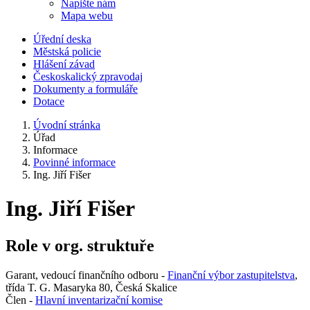
Napište nám
Mapa webu
Úřední deska
Městská policie
Hlášení závad
Českoskalický zpravodaj
Dokumenty a formuláře
Dotace
Úvodní stránka
Úřad
Informace
Povinné informace
Ing. Jiří Fišer
Ing. Jiří Fišer
Role v org. struktuře
Garant, vedoucí finančního odboru -
Finanční výbor zastupitelstva
,
třída T. G. Masaryka 80, Česká Skalice
Člen -
Hlavní inventarizační komise