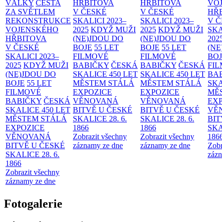
VÁLKY
CESTA
HŘBITOVA
HŘBITOVA
VO
ZA SVĚTLEM
V ČESKÉ
V ČESKÉ
HŘ
REKONSTRUKCE
SKALICI 2023–
SKALICI 2023–
V 
VOJENSKÉHO
2025
KDYŽ MUŽI
2025
KDYŽ MUŽI
SKA
HŘBITOVA
(NE)JDOU DO
(NE)JDOU DO
202
V ČESKÉ
BOJE
55 LET
BOJE
55 LET
(NE
SKALICI 2023–
FILMOVÉ
FILMOVÉ
BO
2025
KDYŽ MUŽI
BABIČKY
ČESKÁ
BABIČKY
ČESKÁ
FI
(NE)JDOU DO
SKALICE 450 LET
SKALICE 450 LET
BA
BOJE
55 LET
MĚSTEM
STÁLÁ
MĚSTEM
STÁLÁ
SKA
FILMOVÉ
EXPOZICE
EXPOZICE
MĚ
BABIČKY
ČESKÁ
VĚNOVANÁ
VĚNOVANÁ
EX
SKALICE 450 LET
BITVĚ U ČESKÉ
BITVĚ U ČESKÉ
VĚ
MĚSTEM
STÁLÁ
SKALICE 28. 6.
SKALICE 28. 6.
BIT
EXPOZICE
1866
1866
SKA
VĚNOVANÁ
Zobrazit všechny
Zobrazit všechny
186
BITVĚ U ČESKÉ
záznamy ze dne
záznamy ze dne
Zobr
SKALICE 28. 6.
zázn
1866
Zobrazit všechny
záznamy ze dne
Fotogalerie