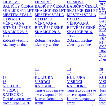
FILMOVÉ
FILMOVÉ
FILMOVÉ
202
BABIČKY
ČESKÁ
BABIČKY
ČESKÁ
BABIČKY
ČESKÁ
(NE
SKALICE 450 LET
SKALICE 450 LET
SKALICE 450 LET
BO
MĚSTEM
STÁLÁ
MĚSTEM
STÁLÁ
MĚSTEM
STÁLÁ
FI
EXPOZICE
EXPOZICE
EXPOZICE
BA
VĚNOVANÁ
VĚNOVANÁ
VĚNOVANÁ
SKA
BITVĚ U ČESKÉ
BITVĚ U ČESKÉ
BITVĚ U ČESKÉ
MĚ
SKALICE 28. 6.
SKALICE 28. 6.
SKALICE 28. 6.
EX
1866
1866
1866
VĚ
Zobrazit všechny
Zobrazit všechny
Zobrazit všechny
BIT
záznamy ze dne
záznamy ze dne
záznamy ze dne
SKA
186
Zobr
zázn
18
19
20
17
17
17
17
KULTURA
KULTURA
KU
16
V SRDCI
V SRDCI
V S
KULTURA
RATIBOŘIC
RATIBOŘIC
RAT
V SRDCI
Turisté zvou na své
Turisté zvou na své
Turi
RATIBOŘIC
akce v srpnu 2026
akce v srpnu 2026
akce
Turisté zvou na své
Kam za kopanou v
Kam za kopanou v
Kam
akce v srpnu 2026
srpnu
srpnu
srpn