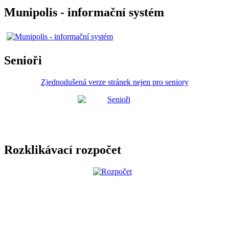
Munipolis - informační systém
Senioři
Zjednodušená verze stránek nejen pro seniory
Rozklikávací rozpočet