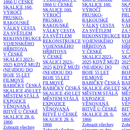
1866 U ČESKÉ
1866 U ČESKÉ
SKALICE
160.
SK
SKALICE
160.
SKALICE
160.
VÝROČÍ
VÝ
VÝROČÍ
VÝROČÍ
PRUSKO-
PR
PRUSKO-
PRUSKO-
RAKOUSKÉ
RA
RAKOUSKÉ
RAKOUSKÉ
VÁLKY
CESTA
VÁ
VÁLKY
CESTA
VÁLKY
CESTA
ZA SVĚTLEM
ZA
ZA SVĚTLEM
ZA SVĚTLEM
REKONSTRUKCE
RE
REKONSTRUKCE
REKONSTRUKCE
VOJENSKÉHO
VO
VOJENSKÉHO
VOJENSKÉHO
HŘBITOVA
HŘ
HŘBITOVA
HŘBITOVA
V ČESKÉ
V 
V ČESKÉ
V ČESKÉ
SKALICI 2023–
SKA
SKALICI 2023–
SKALICI 2023–
2025
KDYŽ MUŽI
202
2025
KDYŽ MUŽI
2025
KDYŽ MUŽI
(NE)JDOU DO
(NE
(NE)JDOU DO
(NE)JDOU DO
BOJE
55 LET
BO
BOJE
55 LET
BOJE
55 LET
FILMOVÉ
FI
FILMOVÉ
FILMOVÉ
BABIČKY
ČESKÁ
BA
BABIČKY
ČESKÁ
BABIČKY
ČESKÁ
SKALICE 450 LET
SKA
SKALICE 450 LET
SKALICE 450 LET
MĚSTEM
STÁLÁ
MĚ
MĚSTEM
STÁLÁ
MĚSTEM
STÁLÁ
EXPOZICE
EX
EXPOZICE
EXPOZICE
VĚNOVANÁ
VĚ
VĚNOVANÁ
VĚNOVANÁ
BITVĚ U ČESKÉ
BIT
BITVĚ U ČESKÉ
BITVĚ U ČESKÉ
SKALICE 28. 6.
SKA
SKALICE 28. 6.
SKALICE 28. 6.
1866
186
1866
1866
Zobrazit všechny
Zobr
Zobrazit všechny
Zobrazit všechny
záznamy ze dne
zázn