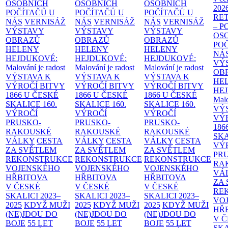
OSOBNÍCH
OSOBNÍCH
OSOBNÍCH
202
POČÍTAČŮ U
POČÍTAČŮ U
POČÍTAČŮ U
RE
NÁS
VERNISÁŽ
NÁS
VERNISÁŽ
NÁS
VERNISÁŽ
– 
VÝSTAVY
VÝSTAVY
VÝSTAVY
OS
OBRAZŮ
OBRAZŮ
OBRAZŮ
PO
HELENY
HELENY
HELENY
NÁ
HEJDUKOVÉ:
HEJDUKOVÉ:
HEJDUKOVÉ:
VÝ
Malování je radost
Malování je radost
Malování je radost
OB
VÝSTAVA K
VÝSTAVA K
VÝSTAVA K
HE
VÝROČÍ BITVY
VÝROČÍ BITVY
VÝROČÍ BITVY
HE
1866 U ČESKÉ
1866 U ČESKÉ
1866 U ČESKÉ
Malo
SKALICE
160.
SKALICE
160.
SKALICE
160.
VÝ
VÝROČÍ
VÝROČÍ
VÝROČÍ
VÝ
PRUSKO-
PRUSKO-
PRUSKO-
186
RAKOUSKÉ
RAKOUSKÉ
RAKOUSKÉ
SK
VÁLKY
CESTA
VÁLKY
CESTA
VÁLKY
CESTA
VÝ
ZA SVĚTLEM
ZA SVĚTLEM
ZA SVĚTLEM
PR
REKONSTRUKCE
REKONSTRUKCE
REKONSTRUKCE
RA
VOJENSKÉHO
VOJENSKÉHO
VOJENSKÉHO
VÁ
HŘBITOVA
HŘBITOVA
HŘBITOVA
ZA
V ČESKÉ
V ČESKÉ
V ČESKÉ
RE
SKALICI 2023–
SKALICI 2023–
SKALICI 2023–
VO
2025
KDYŽ MUŽI
2025
KDYŽ MUŽI
2025
KDYŽ MUŽI
HŘ
(NE)JDOU DO
(NE)JDOU DO
(NE)JDOU DO
V 
BOJE
55 LET
BOJE
55 LET
BOJE
55 LET
SKA