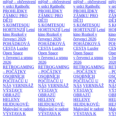
mlýně – občerstvení
mlýně – občerstvení
mlýně – občerstvení
mlýn
v srdci Ratibořic
v srdci Ratibořic
v srdci Ratibořic
v sr
PROHLÍDKY
PROHLÍDKY
PROHLÍDKY
PR
ZÁMKU PRO
ZÁMKU PRO
ZÁMKU PRO
ZÁ
DĚTI
DĚTI
DĚTI
DĚT
S KOMTESOU
S KOMTESOU
S KOMTESOU
S 
HORTENZIÍ
Letní
HORTENZIÍ
Letní
HORTENZIÍ
Letní
HOR
kino Rozkoš v
kino Rozkoš v
kino Rozkoš v
kino
červenci 2026
červenci 2026
červenci 2026
červ
POHÁDKOVÁ
POHÁDKOVÁ
POHÁDKOVÁ
PO
CESTA
Luxfer
CESTA
Luxfer
CESTA
Luxfer
CE
Open Space
Open Space
Open Space
Ope
v červenci a srpnu
v červenci a srpnu
v červenci a srpnu
v če
2026
2026
2026
202
RETROGAMING
RETROGAMING
RETROGAMING
RE
– POČÁTKY
– POČÁTKY
– POČÁTKY
– 
OSOBNÍCH
OSOBNÍCH
OSOBNÍCH
OS
POČÍTAČŮ U
POČÍTAČŮ U
POČÍTAČŮ U
PO
NÁS
VERNISÁŽ
NÁS
VERNISÁŽ
NÁS
VERNISÁŽ
NÁ
VÝSTAVY
VÝSTAVY
VÝSTAVY
VÝ
OBRAZŮ
OBRAZŮ
OBRAZŮ
OB
HELENY
HELENY
HELENY
HE
HEJDUKOVÉ:
HEJDUKOVÉ:
HEJDUKOVÉ:
HE
Malování je radost
Malování je radost
Malování je radost
Malo
VÝSTAVA K
VÝSTAVA K
VÝSTAVA K
VÝ