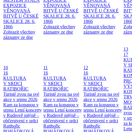
MĚSTEM
STÁLÁ
EXPOZICE
EXPOZICE
EX
EXPOZICE
VĚNOVANÁ
VĚNOVANÁ
VĚ
VĚNOVANÁ
BITVĚ U ČESKÉ
BITVĚ U ČESKÉ
BIT
BITVĚ U ČESKÉ
SKALICE 28. 6.
SKALICE 28. 6.
SKA
SKALICE 28. 6.
1866
1866
186
1866
Zobrazit všechny
Zobrazit všechny
Zobr
Zobrazit všechny
záznamy ze dne
záznamy ze dne
zázn
záznamy ze dne
13
17
KU
V S
10
11
12
RAT
16
16
16
KO
KULTURA
KULTURA
KULTURA
PR
V SRDCI
V SRDCI
V SRDCI
VÝ
RATIBOŘIC
RATIBOŘIC
RATIBOŘIC
KO
Turisté zvou na své
Turisté zvou na své
Turisté zvou na své
TR
akce v srpnu 2026
akce v srpnu 2026
akce v srpnu 2026
MO
Kam za kopanou v
Kam za kopanou v
Kam za kopanou v
BA
srpnu
Letní koncerty
srpnu
Letní koncerty
srpnu
Letní koncerty
zvou
v Rudrově mlýně –
v Rudrově mlýně –
v Rudrově mlýně –
v sr
občerstvení v srdci
občerstvení v srdci
občerstvení v srdci
za k
Ratibořic
Ratibořic
Ratibořic
Letn
POHÁDKOVÁ
POHÁDKOVÁ
POHÁDKOVÁ