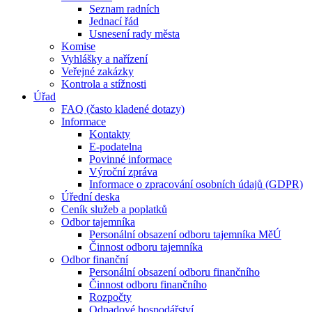
Seznam radních
Jednací řád
Usnesení rady města
Komise
Vyhlášky a nařízení
Veřejné zakázky
Kontrola a stížnosti
Úřad
FAQ (často kladené dotazy)
Informace
Kontakty
E-podatelna
Povinné informace
Výroční zpráva
Informace o zpracování osobních údajů (GDPR)
Úřední deska
Ceník služeb a poplatků
Odbor tajemníka
Personální obsazení odboru tajemníka MěÚ
Činnost odboru tajemníka
Odbor finanční
Personální obsazení odboru finančního
Činnost odboru finančního
Rozpočty
Odpadové hospodářství