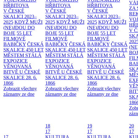
VÁ
HŘBITOVA
HŘBITOVA
HŘBITOVA
ZA
V ČESKÉ
V ČESKÉ
V ČESKÉ
RE
SKALICI 2023–
SKALICI 2023–
SKALICI 2023–
VO
2025
KDYŽ MUŽI
2025
KDYŽ MUŽI
2025
KDYŽ MUŽI
HŘ
(NE)JDOU DO
(NE)JDOU DO
(NE)JDOU DO
V 
BOJE
55 LET
BOJE
55 LET
BOJE
55 LET
SKA
FILMOVÉ
FILMOVÉ
FILMOVÉ
202
BABIČKY
ČESKÁ
BABIČKY
ČESKÁ
BABIČKY
ČESKÁ
(NE
SKALICE 450 LET
SKALICE 450 LET
SKALICE 450 LET
BO
MĚSTEM
STÁLÁ
MĚSTEM
STÁLÁ
MĚSTEM
STÁLÁ
FI
EXPOZICE
EXPOZICE
EXPOZICE
BA
VĚNOVANÁ
VĚNOVANÁ
VĚNOVANÁ
SKA
BITVĚ U ČESKÉ
BITVĚ U ČESKÉ
BITVĚ U ČESKÉ
MĚ
SKALICE 28. 6.
SKALICE 28. 6.
SKALICE 28. 6.
EX
1866
1866
1866
VĚ
Zobrazit všechny
Zobrazit všechny
Zobrazit všechny
BIT
záznamy ze dne
záznamy ze dne
záznamy ze dne
SKA
186
Zobr
zázn
18
19
20
17
17
17
17
KULTURA
KULTURA
KU