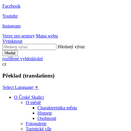
Facebook
Youtube
Instagram
Verze pro seniory
Mapa webu
Vytisknout
Hledaný výraz
Hledat
rozšířené vyhledávání
cz
Překlad (translations)
Select Language
▼
O České Skalici
O městě
Charakteristika města
Historie
Osobnosti
Fotogalerie
Turistické cíle