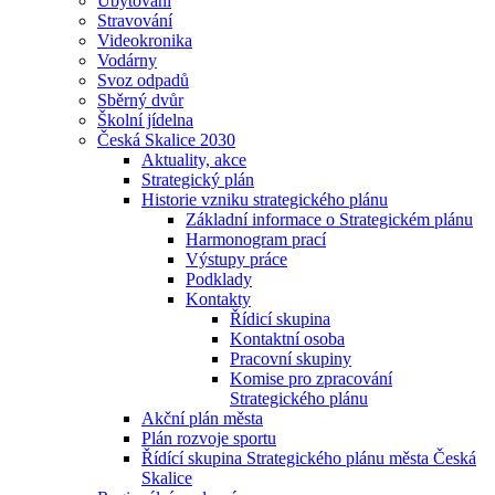
Ubytování
Stravování
Videokronika
Vodárny
Svoz odpadů
Sběrný dvůr
Školní jídelna
Česká Skalice 2030
Aktuality, akce
Strategický plán
Historie vzniku strategického plánu
Základní informace o Strategickém plánu
Harmonogram prací
Výstupy práce
Podklady
Kontakty
Řídicí skupina
Kontaktní osoba
Pracovní skupiny
Komise pro zpracování
Strategického plánu
Akční plán města
Plán rozvoje sportu
Řídící skupina Strategického plánu města Česká
Skalice