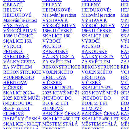
OBRAZŮ
HELENY
HELENY
HE
HELENY
HEJDUKOVÉ:
HEJDUKOVÉ:
HE
HEJDUKOVÉ:
Malování je radost
Malování je radost
Malo
Malování je radost
VÝSTAVA K
VÝSTAVA K
VÝ
VÝSTAVA K
VÝROČÍ BITVY
VÝROČÍ BITVY
VÝ
VÝROČÍ BITVY
1866 U ČESKÉ
1866 U ČESKÉ
186
1866 U ČESKÉ
SKALICE
160.
SKALICE
160.
SK
SKALICE
160.
VÝROČÍ
VÝROČÍ
VÝ
VÝROČÍ
PRUSKO-
PRUSKO-
PR
PRUSKO-
RAKOUSKÉ
RAKOUSKÉ
RA
RAKOUSKÉ
VÁLKY
CESTA
VÁLKY
CESTA
VÁ
VÁLKY
CESTA
ZA SVĚTLEM
ZA SVĚTLEM
ZA
ZA SVĚTLEM
REKONSTRUKCE
REKONSTRUKCE
RE
REKONSTRUKCE
VOJENSKÉHO
VOJENSKÉHO
VO
VOJENSKÉHO
HŘBITOVA
HŘBITOVA
HŘ
HŘBITOVA
V ČESKÉ
V ČESKÉ
V 
V ČESKÉ
SKALICI 2023–
SKALICI 2023–
SKA
SKALICI 2023–
2025
KDYŽ MUŽI
2025
KDYŽ MUŽI
202
2025
KDYŽ MUŽI
(NE)JDOU DO
(NE)JDOU DO
(NE
(NE)JDOU DO
BOJE
55 LET
BOJE
55 LET
BO
BOJE
55 LET
FILMOVÉ
FILMOVÉ
FI
FILMOVÉ
BABIČKY
ČESKÁ
BABIČKY
ČESKÁ
BA
BABIČKY
ČESKÁ
SKALICE 450 LET
SKALICE 450 LET
SKA
SKALICE 450 LET
MĚSTEM
STÁLÁ
MĚSTEM
STÁLÁ
MĚ