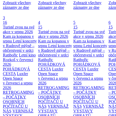
Zobrazit všechny
Zobrazit všechny
Zobrazit všechny
Zobr
záznamy ze dne
záznamy ze dne
záznamy ze dne
zázn
3
16
4
5
6
Turisté zvou na své
15
15
15
akce v srpnu 2026
Turisté zvou na své
Turisté zvou na své
Turi
Kam za kopanou v
akce v srpnu 2026
akce v srpnu 2026
akce
srpnu
Letní koncerty
Kam za kopanou v
Kam za kopanou v
Kam
v Rudrově mlýně –
srpnu
Letní koncerty
srpnu
Letní koncerty
srp
občerstvení v srdci
v Rudrově mlýně –
v Rudrově mlýně –
v Ru
Ratibořic
Letní kino
občerstvení v srdci
občerstvení v srdci
obče
Rozkoš v červenci
Ratibořic
Ratibořic
Rati
2026
POHÁDKOVÁ
POHÁDKOVÁ
PO
POHÁDKOVÁ
CESTA
Luxfer
CESTA
Luxfer
CE
CESTA
Luxfer
Open Space
Open Space
Ope
Open Space
v červenci a srpnu
v červenci a srpnu
v če
v červenci a srpnu
2026
2026
202
2026
RETROGAMING
RETROGAMING
RE
RETROGAMING
– POČÁTKY
– POČÁTKY
– 
– POČÁTKY
OSOBNÍCH
OSOBNÍCH
OS
OSOBNÍCH
POČÍTAČŮ U
POČÍTAČŮ U
PO
POČÍTAČŮ U
NÁS
VERNISÁŽ
NÁS
VERNISÁŽ
NÁ
NÁS
VERNISÁŽ
VÝSTAVY
VÝSTAVY
VÝ
VÝSTAVY
OBRAZŮ
OBRAZŮ
OB