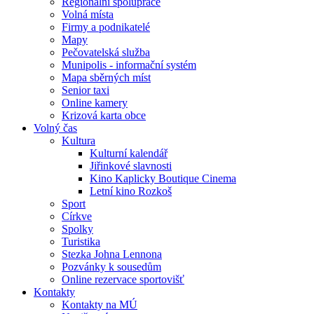
Regionální spolupráce
Volná místa
Firmy a podnikatelé
Mapy
Pečovatelská služba
Munipolis - informační systém
Mapa sběrných míst
Senior taxi
Online kamery
Krizová karta obce
Volný čas
Kultura
Kulturní kalendář
Jiřinkové slavnosti
Kino Kaplicky Boutique Cinema
Letní kino Rozkoš
Sport
Církve
Spolky
Turistika
Stezka Johna Lennona
Pozvánky k sousedům
Online rezervace sportovišť
Kontakty
Kontakty na MÚ