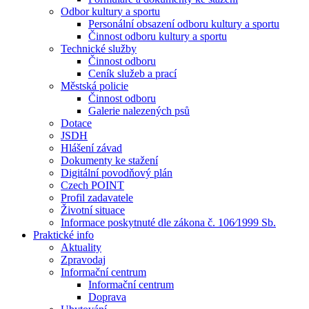
Odbor kultury a sportu
Personální obsazení odboru kultury a sportu
Činnost odboru kultury a sportu
Technické služby
Činnost odboru
Ceník služeb a prací
Městská policie
Činnost odboru
Galerie nalezených psů
Dotace
JSDH
Hlášení závad
Dokumenty ke stažení
Digitální povodňový plán
Czech POINT
Profil zadavatele
Životní situace
Informace poskytnuté dle zákona č. 106⁄1999 Sb.
Praktické info
Aktuality
Zpravodaj
Informační centrum
Informační centrum
Doprava