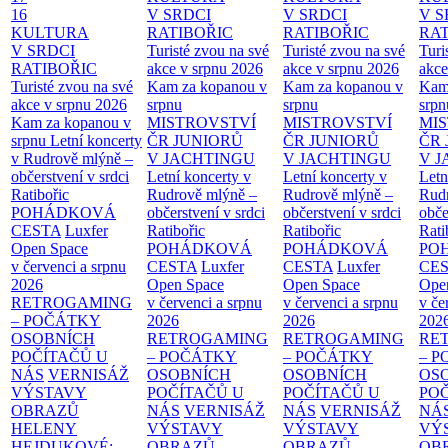
16
V SRDCI
V SRDCI
V S
KULTURA
RATIBOŘIC
RATIBOŘIC
RAT
V SRDCI
Turisté zvou na své
Turisté zvou na své
Turi
RATIBOŘIC
akce v srpnu 2026
akce v srpnu 2026
akce
Turisté zvou na své
Kam za kopanou v
Kam za kopanou v
Kam
akce v srpnu 2026
srpnu
srpnu
srpn
Kam za kopanou v
MISTROVSTVÍ
MISTROVSTVÍ
MI
srpnu
Letní koncerty
ČR JUNIORŮ
ČR JUNIORŮ
ČR 
v Rudrově mlýně –
V JACHTINGU
V JACHTINGU
V 
občerstvení v srdci
Letní koncerty v
Letní koncerty v
Letn
Ratibořic
Rudrově mlýně –
Rudrově mlýně –
Rud
POHÁDKOVÁ
občerstvení v srdci
občerstvení v srdci
obče
CESTA
Luxfer
Ratibořic
Ratibořic
Rati
Open Space
POHÁDKOVÁ
POHÁDKOVÁ
PO
v červenci a srpnu
CESTA
Luxfer
CESTA
Luxfer
CE
2026
Open Space
Open Space
Ope
RETROGAMING
v červenci a srpnu
v červenci a srpnu
v če
– POČÁTKY
2026
2026
202
OSOBNÍCH
RETROGAMING
RETROGAMING
RE
POČÍTAČŮ U
– POČÁTKY
– POČÁTKY
– 
NÁS
VERNISÁŽ
OSOBNÍCH
OSOBNÍCH
OS
VÝSTAVY
POČÍTAČŮ U
POČÍTAČŮ U
PO
OBRAZŮ
NÁS
VERNISÁŽ
NÁS
VERNISÁŽ
NÁ
HELENY
VÝSTAVY
VÝSTAVY
VÝ
HEJDUKOVÉ:
OBRAZŮ
OBRAZŮ
OB