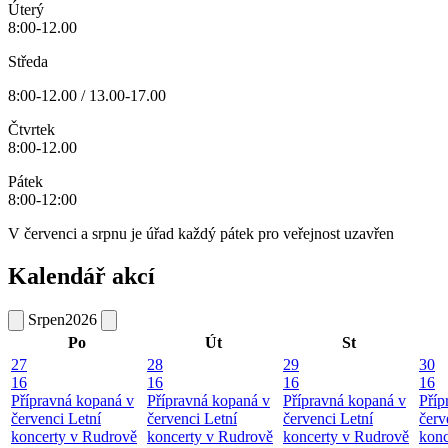
Úterý
8:00-12.00
Středa
8:00-12.00 / 13.00-17.00
Čtvrtek
8:00-12.00
Pátek
8:00-12:00
V červenci a srpnu je úřad každý pátek pro veřejnost uzavřen
Kalendář akcí
Srpen
2026
Po
Út
St
27
28
29
30
16
16
16
16
Přípravná kopaná v
Přípravná kopaná v
Přípravná kopaná v
Příp
červenci
Letní
červenci
Letní
červenci
Letní
červ
koncerty v Rudrově
koncerty v Rudrově
koncerty v Rudrově
konc