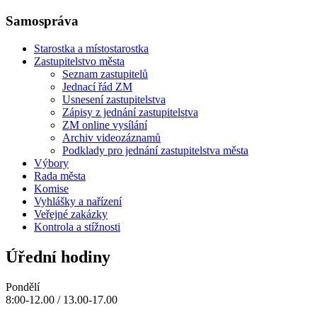
Samospráva
Starostka a místostarostka
Zastupitelstvo města
Seznam zastupitelů
Jednací řád ZM
Usnesení zastupitelstva
Zápisy z jednání zastupitelstva
ZM online vysílání
Archiv videozáznamů
Podklady pro jednání zastupitelstva města
Výbory
Rada města
Komise
Vyhlášky a nařízení
Veřejné zakázky
Kontrola a stížnosti
Úřední hodiny
Pondělí
8:00-12.00 / 13.00-17.00