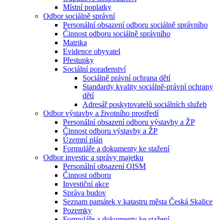
Místní poplatky
Odbor sociálně správní
Personální obsazení odboru sociálně správního
Činnost odboru sociálně správního
Matrika
Evidence obyvatel
Přestupky
Sociální poradenství
Sociálně právní ochrana dětí
Standardy kvality sociálně-právní ochrany
dětí
Adresář poskytovatelů sociálních služeb
Odbor výstavby a životního prostředí
Personální obsazení odboru výstavby a ŽP
Činnost odboru výstavby a ŽP
Územní plán
Formuláře a dokumenty ke stažení
Odbor investic a správy majetku
Personální obsazení OISM
Činnost odboru
Investiční akce
Správa budov
Seznam památek v katastru města Česká Skalice
Pozemky
Formuláře a dokumenty ke stažení