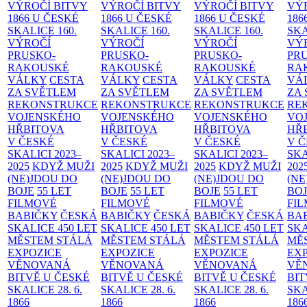
VÝROČÍ BITVY
VÝROČÍ BITVY
VÝROČÍ BITVY
VÝ
1866 U ČESKÉ
1866 U ČESKÉ
1866 U ČESKÉ
186
SKALICE
160.
SKALICE
160.
SKALICE
160.
SK
VÝROČÍ
VÝROČÍ
VÝROČÍ
VÝ
PRUSKO-
PRUSKO-
PRUSKO-
PR
RAKOUSKÉ
RAKOUSKÉ
RAKOUSKÉ
RA
VÁLKY
CESTA
VÁLKY
CESTA
VÁLKY
CESTA
VÁ
ZA SVĚTLEM
ZA SVĚTLEM
ZA SVĚTLEM
ZA
REKONSTRUKCE
REKONSTRUKCE
REKONSTRUKCE
RE
VOJENSKÉHO
VOJENSKÉHO
VOJENSKÉHO
VO
HŘBITOVA
HŘBITOVA
HŘBITOVA
HŘ
V ČESKÉ
V ČESKÉ
V ČESKÉ
V 
SKALICI 2023–
SKALICI 2023–
SKALICI 2023–
SKA
2025
KDYŽ MUŽI
2025
KDYŽ MUŽI
2025
KDYŽ MUŽI
202
(NE)JDOU DO
(NE)JDOU DO
(NE)JDOU DO
(NE
BOJE
55 LET
BOJE
55 LET
BOJE
55 LET
BO
FILMOVÉ
FILMOVÉ
FILMOVÉ
FI
BABIČKY
ČESKÁ
BABIČKY
ČESKÁ
BABIČKY
ČESKÁ
BA
SKALICE 450 LET
SKALICE 450 LET
SKALICE 450 LET
SKA
MĚSTEM
STÁLÁ
MĚSTEM
STÁLÁ
MĚSTEM
STÁLÁ
MĚ
EXPOZICE
EXPOZICE
EXPOZICE
EX
VĚNOVANÁ
VĚNOVANÁ
VĚNOVANÁ
VĚ
BITVĚ U ČESKÉ
BITVĚ U ČESKÉ
BITVĚ U ČESKÉ
BIT
SKALICE 28. 6.
SKALICE 28. 6.
SKALICE 28. 6.
SKA
1866
1866
1866
186