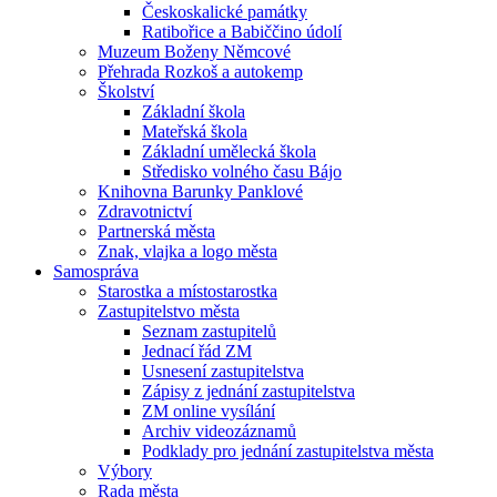
Českoskalické památky
Ratibořice a Babiččino údolí
Muzeum Boženy Němcové
Přehrada Rozkoš a autokemp
Školství
Základní škola
Mateřská škola
Základní umělecká škola
Středisko volného času Bájo
Knihovna Barunky Panklové
Zdravotnictví
Partnerská města
Znak, vlajka a logo města
Samospráva
Starostka a místostarostka
Zastupitelstvo města
Seznam zastupitelů
Jednací řád ZM
Usnesení zastupitelstva
Zápisy z jednání zastupitelstva
ZM online vysílání
Archiv videozáznamů
Podklady pro jednání zastupitelstva města
Výbory
Rada města