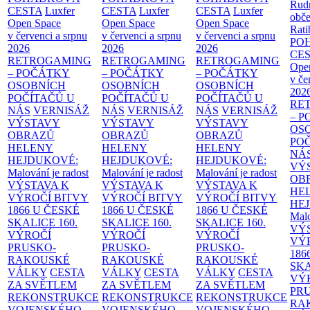
Rud
CESTA
Luxfer
CESTA
Luxfer
CESTA
Luxfer
obče
Open Space
Open Space
Open Space
Rati
v červenci a srpnu
v červenci a srpnu
v červenci a srpnu
PO
2026
2026
2026
CE
RETROGAMING
RETROGAMING
RETROGAMING
Ope
– POČÁTKY
– POČÁTKY
– POČÁTKY
v če
OSOBNÍCH
OSOBNÍCH
OSOBNÍCH
202
POČÍTAČŮ U
POČÍTAČŮ U
POČÍTAČŮ U
RE
NÁS
VERNISÁŽ
NÁS
VERNISÁŽ
NÁS
VERNISÁŽ
– 
VÝSTAVY
VÝSTAVY
VÝSTAVY
OS
OBRAZŮ
OBRAZŮ
OBRAZŮ
PO
HELENY
HELENY
HELENY
NÁ
HEJDUKOVÉ:
HEJDUKOVÉ:
HEJDUKOVÉ:
VÝ
Malování je radost
Malování je radost
Malování je radost
OB
VÝSTAVA K
VÝSTAVA K
VÝSTAVA K
HE
VÝROČÍ BITVY
VÝROČÍ BITVY
VÝROČÍ BITVY
HE
1866 U ČESKÉ
1866 U ČESKÉ
1866 U ČESKÉ
Malo
SKALICE
160.
SKALICE
160.
SKALICE
160.
VÝ
VÝROČÍ
VÝROČÍ
VÝROČÍ
VÝ
PRUSKO-
PRUSKO-
PRUSKO-
186
RAKOUSKÉ
RAKOUSKÉ
RAKOUSKÉ
SK
VÁLKY
CESTA
VÁLKY
CESTA
VÁLKY
CESTA
VÝ
ZA SVĚTLEM
ZA SVĚTLEM
ZA SVĚTLEM
PR
REKONSTRUKCE
REKONSTRUKCE
REKONSTRUKCE
RA
VOJENSKÉHO
VOJENSKÉHO
VOJENSKÉHO