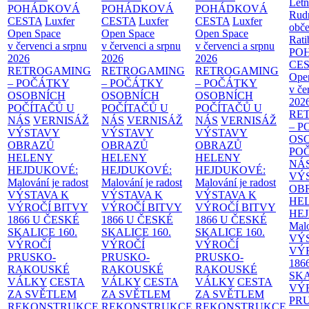
Letn
POHÁDKOVÁ
POHÁDKOVÁ
POHÁDKOVÁ
Rud
CESTA
Luxfer
CESTA
Luxfer
CESTA
Luxfer
obče
Open Space
Open Space
Open Space
Rati
v červenci a srpnu
v červenci a srpnu
v červenci a srpnu
PO
2026
2026
2026
CE
RETROGAMING
RETROGAMING
RETROGAMING
Ope
– POČÁTKY
– POČÁTKY
– POČÁTKY
v če
OSOBNÍCH
OSOBNÍCH
OSOBNÍCH
202
POČÍTAČŮ U
POČÍTAČŮ U
POČÍTAČŮ U
RE
NÁS
VERNISÁŽ
NÁS
VERNISÁŽ
NÁS
VERNISÁŽ
– 
VÝSTAVY
VÝSTAVY
VÝSTAVY
OS
OBRAZŮ
OBRAZŮ
OBRAZŮ
PO
HELENY
HELENY
HELENY
NÁ
HEJDUKOVÉ:
HEJDUKOVÉ:
HEJDUKOVÉ:
VÝ
Malování je radost
Malování je radost
Malování je radost
OB
VÝSTAVA K
VÝSTAVA K
VÝSTAVA K
HE
VÝROČÍ BITVY
VÝROČÍ BITVY
VÝROČÍ BITVY
HE
1866 U ČESKÉ
1866 U ČESKÉ
1866 U ČESKÉ
Malo
SKALICE
160.
SKALICE
160.
SKALICE
160.
VÝ
VÝROČÍ
VÝROČÍ
VÝROČÍ
VÝ
PRUSKO-
PRUSKO-
PRUSKO-
186
RAKOUSKÉ
RAKOUSKÉ
RAKOUSKÉ
SK
VÁLKY
CESTA
VÁLKY
CESTA
VÁLKY
CESTA
VÝ
ZA SVĚTLEM
ZA SVĚTLEM
ZA SVĚTLEM
PR
REKONSTRUKCE
REKONSTRUKCE
REKONSTRUKCE