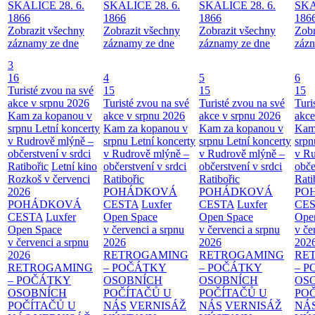
SKALICE 28. 6.
SKALICE 28. 6.
SKALICE 28. 6.
SKA
1866
1866
1866
186
Zobrazit všechny
Zobrazit všechny
Zobrazit všechny
Zobr
záznamy ze dne
záznamy ze dne
záznamy ze dne
zázn
3
16
4
5
6
Turisté zvou na své
15
15
15
akce v srpnu 2026
Turisté zvou na své
Turisté zvou na své
Turi
Kam za kopanou v
akce v srpnu 2026
akce v srpnu 2026
akce
srpnu
Letní koncerty
Kam za kopanou v
Kam za kopanou v
Kam
v Rudrově mlýně –
srpnu
Letní koncerty
srpnu
Letní koncerty
srp
občerstvení v srdci
v Rudrově mlýně –
v Rudrově mlýně –
v Ru
Ratibořic
Letní kino
občerstvení v srdci
občerstvení v srdci
obče
Rozkoš v červenci
Ratibořic
Ratibořic
Rati
2026
POHÁDKOVÁ
POHÁDKOVÁ
PO
POHÁDKOVÁ
CESTA
Luxfer
CESTA
Luxfer
CE
CESTA
Luxfer
Open Space
Open Space
Ope
Open Space
v červenci a srpnu
v červenci a srpnu
v če
v červenci a srpnu
2026
2026
202
2026
RETROGAMING
RETROGAMING
RE
RETROGAMING
– POČÁTKY
– POČÁTKY
– 
– POČÁTKY
OSOBNÍCH
OSOBNÍCH
OS
OSOBNÍCH
POČÍTAČŮ U
POČÍTAČŮ U
PO
POČÍTAČŮ U
NÁS
VERNISÁŽ
NÁS
VERNISÁŽ
NÁ