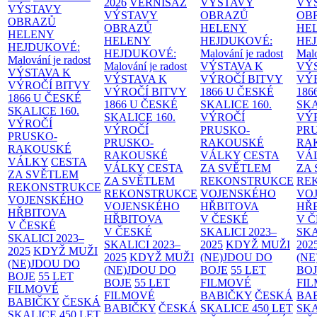
2026
VERNISÁŽ
VÝSTAVY
VÝ
VÝSTAVY
VÝSTAVY
OBRAZŮ
OB
OBRAZŮ
OBRAZŮ
HELENY
HE
HELENY
HELENY
HEJDUKOVÉ:
HE
HEJDUKOVÉ:
HEJDUKOVÉ:
Malování je radost
Malo
Malování je radost
Malování je radost
VÝSTAVA K
VÝ
VÝSTAVA K
VÝSTAVA K
VÝROČÍ BITVY
VÝ
VÝROČÍ BITVY
VÝROČÍ BITVY
1866 U ČESKÉ
186
1866 U ČESKÉ
1866 U ČESKÉ
SKALICE
160.
SK
SKALICE
160.
SKALICE
160.
VÝROČÍ
VÝ
VÝROČÍ
VÝROČÍ
PRUSKO-
PR
PRUSKO-
PRUSKO-
RAKOUSKÉ
RA
RAKOUSKÉ
RAKOUSKÉ
VÁLKY
CESTA
VÁ
VÁLKY
CESTA
VÁLKY
CESTA
ZA SVĚTLEM
ZA
ZA SVĚTLEM
ZA SVĚTLEM
REKONSTRUKCE
RE
REKONSTRUKCE
REKONSTRUKCE
VOJENSKÉHO
VO
VOJENSKÉHO
VOJENSKÉHO
HŘBITOVA
HŘ
HŘBITOVA
HŘBITOVA
V ČESKÉ
V 
V ČESKÉ
V ČESKÉ
SKALICI 2023–
SKA
SKALICI 2023–
SKALICI 2023–
2025
KDYŽ MUŽI
202
2025
KDYŽ MUŽI
2025
KDYŽ MUŽI
(NE)JDOU DO
(NE
(NE)JDOU DO
(NE)JDOU DO
BOJE
55 LET
BO
BOJE
55 LET
BOJE
55 LET
FILMOVÉ
FI
FILMOVÉ
FILMOVÉ
BABIČKY
ČESKÁ
BA
BABIČKY
ČESKÁ
BABIČKY
ČESKÁ
SKALICE 450 LET
SKA
SKALICE 450 LET