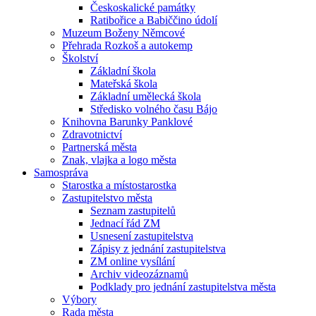
Českoskalické památky
Ratibořice a Babiččino údolí
Muzeum Boženy Němcové
Přehrada Rozkoš a autokemp
Školství
Základní škola
Mateřská škola
Základní umělecká škola
Středisko volného času Bájo
Knihovna Barunky Panklové
Zdravotnictví
Partnerská města
Znak, vlajka a logo města
Samospráva
Starostka a místostarostka
Zastupitelstvo města
Seznam zastupitelů
Jednací řád ZM
Usnesení zastupitelstva
Zápisy z jednání zastupitelstva
ZM online vysílání
Archiv videozáznamů
Podklady pro jednání zastupitelstva města
Výbory
Rada města