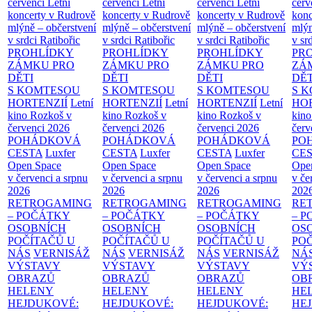
červenci
Letní
červenci
Letní
červenci
Letní
červ
koncerty v Rudrově
koncerty v Rudrově
koncerty v Rudrově
konc
mlýně – občerstvení
mlýně – občerstvení
mlýně – občerstvení
mlýn
v srdci Ratibořic
v srdci Ratibořic
v srdci Ratibořic
v sr
PROHLÍDKY
PROHLÍDKY
PROHLÍDKY
PR
ZÁMKU PRO
ZÁMKU PRO
ZÁMKU PRO
ZÁ
DĚTI
DĚTI
DĚTI
DĚT
S KOMTESOU
S KOMTESOU
S KOMTESOU
S 
HORTENZIÍ
Letní
HORTENZIÍ
Letní
HORTENZIÍ
Letní
HOR
kino Rozkoš v
kino Rozkoš v
kino Rozkoš v
kino
červenci 2026
červenci 2026
červenci 2026
červ
POHÁDKOVÁ
POHÁDKOVÁ
POHÁDKOVÁ
PO
CESTA
Luxfer
CESTA
Luxfer
CESTA
Luxfer
CE
Open Space
Open Space
Open Space
Ope
v červenci a srpnu
v červenci a srpnu
v červenci a srpnu
v če
2026
2026
2026
202
RETROGAMING
RETROGAMING
RETROGAMING
RE
– POČÁTKY
– POČÁTKY
– POČÁTKY
– 
OSOBNÍCH
OSOBNÍCH
OSOBNÍCH
OS
POČÍTAČŮ U
POČÍTAČŮ U
POČÍTAČŮ U
PO
NÁS
VERNISÁŽ
NÁS
VERNISÁŽ
NÁS
VERNISÁŽ
NÁ
VÝSTAVY
VÝSTAVY
VÝSTAVY
VÝ
OBRAZŮ
OBRAZŮ
OBRAZŮ
OB
HELENY
HELENY
HELENY
HE
HEJDUKOVÉ:
HEJDUKOVÉ:
HEJDUKOVÉ:
HE