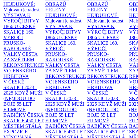
HEJDUKOVÉ:
OBRAZŮ
OBRAZŮ
OB
Malování je radost
HELENY
HELENY
HE
VÝSTAVA K
HEJDUKOVÉ:
HEJDUKOVÉ:
HE
VÝROČÍ BITVY
Malování je radost
Malování je radost
Malo
1866 U ČESKÉ
VÝSTAVA K
VÝSTAVA K
VÝ
SKALICE
160.
VÝROČÍ BITVY
VÝROČÍ BITVY
VÝ
VÝROČÍ
1866 U ČESKÉ
1866 U ČESKÉ
186
PRUSKO-
SKALICE
160.
SKALICE
160.
SK
RAKOUSKÉ
VÝROČÍ
VÝROČÍ
VÝ
VÁLKY
CESTA
PRUSKO-
PRUSKO-
PR
ZA SVĚTLEM
RAKOUSKÉ
RAKOUSKÉ
RA
REKONSTRUKCE
VÁLKY
CESTA
VÁLKY
CESTA
VÁ
VOJENSKÉHO
ZA SVĚTLEM
ZA SVĚTLEM
ZA
HŘBITOVA
REKONSTRUKCE
REKONSTRUKCE
RE
V ČESKÉ
VOJENSKÉHO
VOJENSKÉHO
VO
SKALICI 2023–
HŘBITOVA
HŘBITOVA
HŘ
2025
KDYŽ MUŽI
V ČESKÉ
V ČESKÉ
V 
(NE)JDOU DO
SKALICI 2023–
SKALICI 2023–
SKA
BOJE
55 LET
2025
KDYŽ MUŽI
2025
KDYŽ MUŽI
202
FILMOVÉ
(NE)JDOU DO
(NE)JDOU DO
(NE
BABIČKY
ČESKÁ
BOJE
55 LET
BOJE
55 LET
BO
SKALICE 450 LET
FILMOVÉ
FILMOVÉ
FI
MĚSTEM
STÁLÁ
BABIČKY
ČESKÁ
BABIČKY
ČESKÁ
BA
EXPOZICE
SKALICE 450 LET
SKALICE 450 LET
SKA
VĚNOVANÁ
MĚSTEM
STÁLÁ
MĚSTEM
STÁLÁ
MĚ