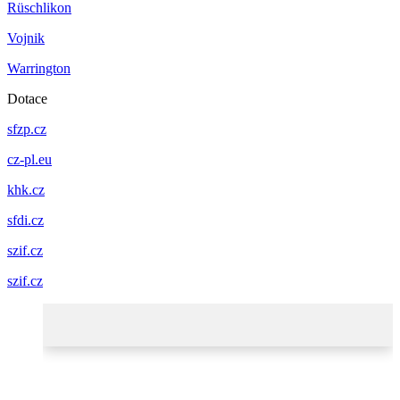
Rüschlikon
Vojnik
Warrington
Dotace
sfzp.cz
cz-pl.eu
khk.cz
sfdi.cz
szif.cz
szif.cz