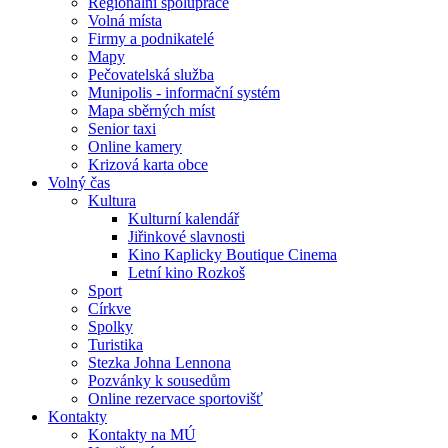
Regionální spolupráce
Volná místa
Firmy a podnikatelé
Mapy
Pečovatelská služba
Munipolis - informační systém
Mapa sběrných míst
Senior taxi
Online kamery
Krizová karta obce
Volný čas
Kultura
Kulturní kalendář
Jiřinkové slavnosti
Kino Kaplicky Boutique Cinema
Letní kino Rozkoš
Sport
Církve
Spolky
Turistika
Stezka Johna Lennona
Pozvánky k sousedům
Online rezervace sportovišť
Kontakty
Kontakty na MÚ