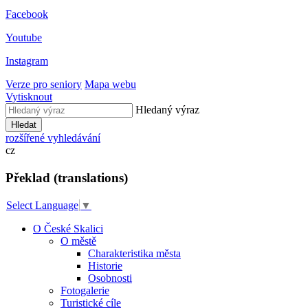
Facebook
Youtube
Instagram
Verze pro seniory
Mapa webu
Vytisknout
Hledaný výraz
Hledat
rozšířené vyhledávání
cz
Překlad (translations)
Select Language
▼
O České Skalici
O městě
Charakteristika města
Historie
Osobnosti
Fotogalerie
Turistické cíle