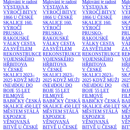
Malování je radost
Malování je radost
Malování je radost
Malo
VÝSTAVA K
VÝSTAVA K
VÝSTAVA K
VÝ
VÝROČÍ BITVY
VÝROČÍ BITVY
VÝROČÍ BITVY
VÝ
1866 U ČESKÉ
1866 U ČESKÉ
1866 U ČESKÉ
186
SKALICE
160.
SKALICE
160.
SKALICE
160.
SK
VÝROČÍ
VÝROČÍ
VÝROČÍ
VÝ
PRUSKO-
PRUSKO-
PRUSKO-
PR
RAKOUSKÉ
RAKOUSKÉ
RAKOUSKÉ
RA
VÁLKY
CESTA
VÁLKY
CESTA
VÁLKY
CESTA
VÁ
ZA SVĚTLEM
ZA SVĚTLEM
ZA SVĚTLEM
ZA
REKONSTRUKCE
REKONSTRUKCE
REKONSTRUKCE
RE
VOJENSKÉHO
VOJENSKÉHO
VOJENSKÉHO
VO
HŘBITOVA
HŘBITOVA
HŘBITOVA
HŘ
V ČESKÉ
V ČESKÉ
V ČESKÉ
V 
SKALICI 2023–
SKALICI 2023–
SKALICI 2023–
SKA
2025
KDYŽ MUŽI
2025
KDYŽ MUŽI
2025
KDYŽ MUŽI
202
(NE)JDOU DO
(NE)JDOU DO
(NE)JDOU DO
(NE
BOJE
55 LET
BOJE
55 LET
BOJE
55 LET
BO
FILMOVÉ
FILMOVÉ
FILMOVÉ
FI
BABIČKY
ČESKÁ
BABIČKY
ČESKÁ
BABIČKY
ČESKÁ
BA
SKALICE 450 LET
SKALICE 450 LET
SKALICE 450 LET
SKA
MĚSTEM
STÁLÁ
MĚSTEM
STÁLÁ
MĚSTEM
STÁLÁ
MĚ
EXPOZICE
EXPOZICE
EXPOZICE
EX
VĚNOVANÁ
VĚNOVANÁ
VĚNOVANÁ
VĚ
BITVĚ U ČESKÉ
BITVĚ U ČESKÉ
BITVĚ U ČESKÉ
BIT