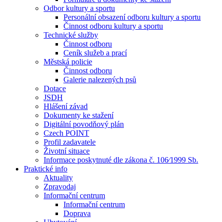
Odbor kultury a sportu
Personální obsazení odboru kultury a sportu
Činnost odboru kultury a sportu
Technické služby
Činnost odboru
Ceník služeb a prací
Městská policie
Činnost odboru
Galerie nalezených psů
Dotace
JSDH
Hlášení závad
Dokumenty ke stažení
Digitální povodňový plán
Czech POINT
Profil zadavatele
Životní situace
Informace poskytnuté dle zákona č. 106⁄1999 Sb.
Praktické info
Aktuality
Zpravodaj
Informační centrum
Informační centrum
Doprava