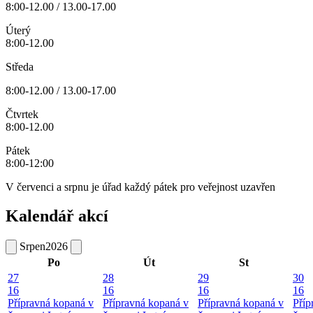
8:00-12.00 / 13.00-17.00
Úterý
8:00-12.00
Středa
8:00-12.00 / 13.00-17.00
Čtvrtek
8:00-12.00
Pátek
8:00-12:00
V červenci a srpnu je úřad každý pátek pro veřejnost uzavřen
Kalendář akcí
Srpen
2026
Po
Út
St
27
28
29
30
16
16
16
16
Přípravná kopaná v
Přípravná kopaná v
Přípravná kopaná v
Příp