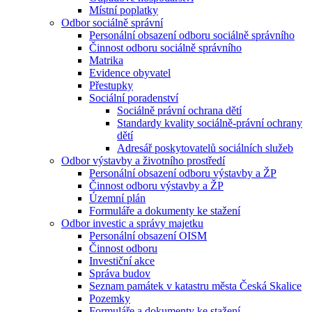
Místní poplatky
Odbor sociálně správní
Personální obsazení odboru sociálně správního
Činnost odboru sociálně správního
Matrika
Evidence obyvatel
Přestupky
Sociální poradenství
Sociálně právní ochrana dětí
Standardy kvality sociálně-právní ochrany
dětí
Adresář poskytovatelů sociálních služeb
Odbor výstavby a životního prostředí
Personální obsazení odboru výstavby a ŽP
Činnost odboru výstavby a ŽP
Územní plán
Formuláře a dokumenty ke stažení
Odbor investic a správy majetku
Personální obsazení OISM
Činnost odboru
Investiční akce
Správa budov
Seznam památek v katastru města Česká Skalice
Pozemky
Formuláře a dokumenty ke stažení