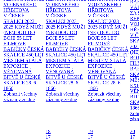
RA
VOJENSKÉHO
VOJENSKÉHO
VOJENSKÉHO
VÁ
HŘBITOVA
HŘBITOVA
HŘBITOVA
ZA
V ČESKÉ
V ČESKÉ
V ČESKÉ
RE
SKALICI 2023–
SKALICI 2023–
SKALICI 2023–
VO
2025
KDYŽ MUŽI
2025
KDYŽ MUŽI
2025
KDYŽ MUŽI
HŘ
(NE)JDOU DO
(NE)JDOU DO
(NE)JDOU DO
V 
BOJE
55 LET
BOJE
55 LET
BOJE
55 LET
SKA
FILMOVÉ
FILMOVÉ
FILMOVÉ
202
BABIČKY
ČESKÁ
BABIČKY
ČESKÁ
BABIČKY
ČESKÁ
(NE
SKALICE 450 LET
SKALICE 450 LET
SKALICE 450 LET
BO
MĚSTEM
STÁLÁ
MĚSTEM
STÁLÁ
MĚSTEM
STÁLÁ
FI
EXPOZICE
EXPOZICE
EXPOZICE
BA
VĚNOVANÁ
VĚNOVANÁ
VĚNOVANÁ
SKA
BITVĚ U ČESKÉ
BITVĚ U ČESKÉ
BITVĚ U ČESKÉ
MĚ
SKALICE 28. 6.
SKALICE 28. 6.
SKALICE 28. 6.
EX
1866
1866
1866
VĚ
Zobrazit všechny
Zobrazit všechny
Zobrazit všechny
BIT
záznamy ze dne
záznamy ze dne
záznamy ze dne
SKA
186
Zobr
zázn
18
19
20
17
17
17