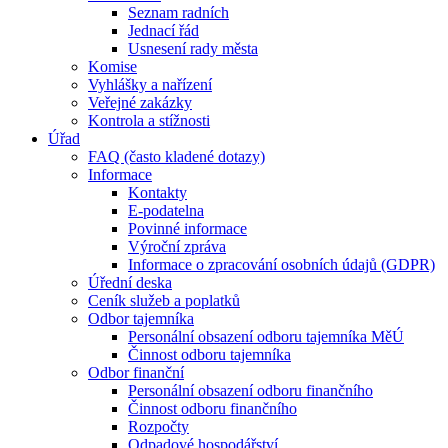
Seznam radních
Jednací řád
Usnesení rady města
Komise
Vyhlášky a nařízení
Veřejné zakázky
Kontrola a stížnosti
Úřad
FAQ (často kladené dotazy)
Informace
Kontakty
E-podatelna
Povinné informace
Výroční zpráva
Informace o zpracování osobních údajů (GDPR)
Úřední deska
Ceník služeb a poplatků
Odbor tajemníka
Personální obsazení odboru tajemníka MěÚ
Činnost odboru tajemníka
Odbor finanční
Personální obsazení odboru finančního
Činnost odboru finančního
Rozpočty
Odpadové hospodářství