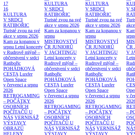
17
KULTURA
KULTURA
KU
16
V SRDCI
V SRDCI
V S
KULTURA
RATIBOŘIC
RATIBOŘIC
RAT
V SRDCI
Turisté zvou na své
Turisté zvou na své
Turi
RATIBOŘIC
akce v srpnu 2026
akce v srpnu 2026
akce
Turisté zvou na své
Kam za kopanou v
Kam za kopanou v
Kam
akce v srpnu 2026
srpnu
srpnu
srpn
Kam za kopanou v
MISTROVSTVÍ
MISTROVSTVÍ
MI
srpnu
Letní koncerty
ČR JUNIORŮ
ČR JUNIORŮ
ČR 
v Rudrově mlýně –
V JACHTINGU
V JACHTINGU
V 
občerstvení v srdci
Letní koncerty v
Letní koncerty v
Letn
Ratibořic
Rudrově mlýně –
Rudrově mlýně –
Rud
POHÁDKOVÁ
občerstvení v srdci
občerstvení v srdci
obče
CESTA
Luxfer
Ratibořic
Ratibořic
Rati
Open Space
POHÁDKOVÁ
POHÁDKOVÁ
PO
v červenci a srpnu
CESTA
Luxfer
CESTA
Luxfer
CE
2026
Open Space
Open Space
Ope
RETROGAMING
v červenci a srpnu
v červenci a srpnu
v če
– POČÁTKY
2026
2026
202
OSOBNÍCH
RETROGAMING
RETROGAMING
RE
POČÍTAČŮ U
– POČÁTKY
– POČÁTKY
– 
NÁS
VERNISÁŽ
OSOBNÍCH
OSOBNÍCH
OS
VÝSTAVY
POČÍTAČŮ U
POČÍTAČŮ U
PO
OBRAZŮ
NÁS
VERNISÁŽ
NÁS
VERNISÁŽ
NÁ
HELENY
VÝSTAVY
VÝSTAVY
VÝ