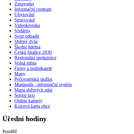
Zpravodaj
Informační centrum
Ubytování
Stravování
Videokronika
Vodárny
Svoz odpadů
Sběrný dvůr
Školní jídelna
Česká Skalice 2030
Regionální spolupráce
Volná místa
Firmy a podnikatelé
Mapy
Pečovatelská služba
Munipolis - informační systém
Mapa sběrných míst
Senior taxi
Online kamery
Krizová karta obce
Úřední hodiny
Pondělí