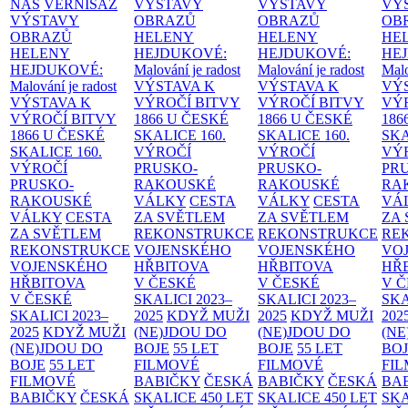
NÁS
VERNISÁŽ
VÝSTAVY
VÝSTAVY
VÝ
VÝSTAVY
OBRAZŮ
OBRAZŮ
OB
OBRAZŮ
HELENY
HELENY
HE
HELENY
HEJDUKOVÉ:
HEJDUKOVÉ:
HE
HEJDUKOVÉ:
Malování je radost
Malování je radost
Malo
Malování je radost
VÝSTAVA K
VÝSTAVA K
VÝ
VÝSTAVA K
VÝROČÍ BITVY
VÝROČÍ BITVY
VÝ
VÝROČÍ BITVY
1866 U ČESKÉ
1866 U ČESKÉ
186
1866 U ČESKÉ
SKALICE
160.
SKALICE
160.
SK
SKALICE
160.
VÝROČÍ
VÝROČÍ
VÝ
VÝROČÍ
PRUSKO-
PRUSKO-
PR
PRUSKO-
RAKOUSKÉ
RAKOUSKÉ
RA
RAKOUSKÉ
VÁLKY
CESTA
VÁLKY
CESTA
VÁ
VÁLKY
CESTA
ZA SVĚTLEM
ZA SVĚTLEM
ZA
ZA SVĚTLEM
REKONSTRUKCE
REKONSTRUKCE
RE
REKONSTRUKCE
VOJENSKÉHO
VOJENSKÉHO
VO
VOJENSKÉHO
HŘBITOVA
HŘBITOVA
HŘ
HŘBITOVA
V ČESKÉ
V ČESKÉ
V 
V ČESKÉ
SKALICI 2023–
SKALICI 2023–
SKA
SKALICI 2023–
2025
KDYŽ MUŽI
2025
KDYŽ MUŽI
202
2025
KDYŽ MUŽI
(NE)JDOU DO
(NE)JDOU DO
(NE
(NE)JDOU DO
BOJE
55 LET
BOJE
55 LET
BO
BOJE
55 LET
FILMOVÉ
FILMOVÉ
FI
FILMOVÉ
BABIČKY
ČESKÁ
BABIČKY
ČESKÁ
BA
BABIČKY
ČESKÁ
SKALICE 450 LET
SKALICE 450 LET
SKA