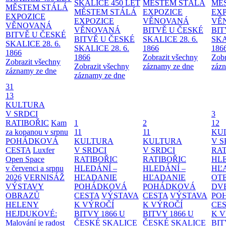
SKALICE 450 LET
MĚSTEM
STÁLÁ
MĚ
MĚSTEM
STÁLÁ
MĚSTEM
STÁLÁ
EXPOZICE
EX
EXPOZICE
EXPOZICE
VĚNOVANÁ
VĚ
VĚNOVANÁ
VĚNOVANÁ
BITVĚ U ČESKÉ
BIT
BITVĚ U ČESKÉ
BITVĚ U ČESKÉ
SKALICE 28. 6.
SKA
SKALICE 28. 6.
SKALICE 28. 6.
1866
186
1866
1866
Zobrazit všechny
Zobr
Zobrazit všechny
Zobrazit všechny
záznamy ze dne
zázn
záznamy ze dne
záznamy ze dne
31
13
KULTURA
V SRDCI
3
RATIBOŘIC
Kam
1
2
12
za kopanou v srpnu
11
11
KU
POHÁDKOVÁ
KULTURA
KULTURA
V S
CESTA
Luxfer
V SRDCI
V SRDCI
RAT
Open Space
RATIBOŘIC
RATIBOŘIC
HLE
v červenci a srpnu
HLEDÁNÍ –
HLEDÁNÍ –
HĽ
2026
VERNISÁŽ
HĽADANIE
HĽADANIE
OT
VÝSTAVY
POHÁDKOVÁ
POHÁDKOVÁ
DV
OBRAZŮ
CESTA
VÝSTAVA
CESTA
VÝSTAVA
PO
HELENY
K VÝROČÍ
K VÝROČÍ
CE
HEJDUKOVÉ:
BITVY 1866 U
BITVY 1866 U
K 
Malování je radost
ČESKÉ SKALICE
ČESKÉ SKALICE
BIT