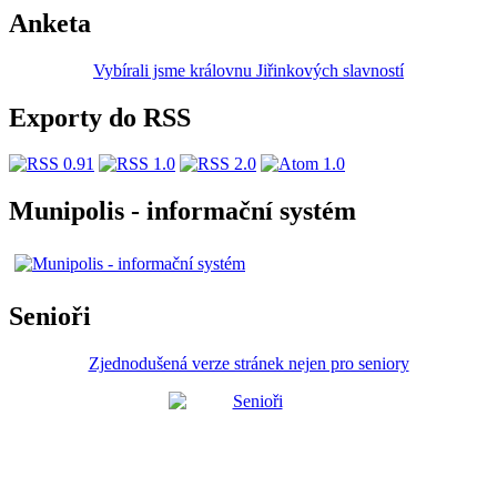
Anketa
Vybírali jsme královnu Jiřinkových slavností
Exporty do RSS
Munipolis - informační systém
Senioři
Zjednodušená verze stránek nejen pro seniory