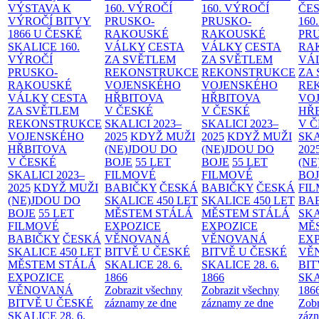
VÝSTAVA K
160. VÝROČÍ
160. VÝROČÍ
ČES
VÝROČÍ BITVY
PRUSKO-
PRUSKO-
160
1866 U ČESKÉ
RAKOUSKÉ
RAKOUSKÉ
PR
SKALICE
160.
VÁLKY
CESTA
VÁLKY
CESTA
RA
VÝROČÍ
ZA SVĚTLEM
ZA SVĚTLEM
VÁ
PRUSKO-
REKONSTRUKCE
REKONSTRUKCE
ZA
RAKOUSKÉ
VOJENSKÉHO
VOJENSKÉHO
RE
VÁLKY
CESTA
HŘBITOVA
HŘBITOVA
VO
ZA SVĚTLEM
V ČESKÉ
V ČESKÉ
HŘ
REKONSTRUKCE
SKALICI 2023–
SKALICI 2023–
V 
VOJENSKÉHO
2025
KDYŽ MUŽI
2025
KDYŽ MUŽI
SKA
HŘBITOVA
(NE)JDOU DO
(NE)JDOU DO
202
V ČESKÉ
BOJE
55 LET
BOJE
55 LET
(NE
SKALICI 2023–
FILMOVÉ
FILMOVÉ
BO
2025
KDYŽ MUŽI
BABIČKY
ČESKÁ
BABIČKY
ČESKÁ
FI
(NE)JDOU DO
SKALICE 450 LET
SKALICE 450 LET
BA
BOJE
55 LET
MĚSTEM
STÁLÁ
MĚSTEM
STÁLÁ
SKA
FILMOVÉ
EXPOZICE
EXPOZICE
MĚ
BABIČKY
ČESKÁ
VĚNOVANÁ
VĚNOVANÁ
EX
SKALICE 450 LET
BITVĚ U ČESKÉ
BITVĚ U ČESKÉ
VĚ
MĚSTEM
STÁLÁ
SKALICE 28. 6.
SKALICE 28. 6.
BIT
EXPOZICE
1866
1866
SKA
VĚNOVANÁ
Zobrazit všechny
Zobrazit všechny
186
BITVĚ U ČESKÉ
záznamy ze dne
záznamy ze dne
Zobr
SKALICE 28. 6.
zázn