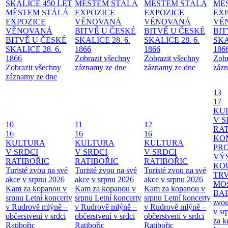
SKALICE 450 LET
MĚSTEM
STÁLÁ
MĚSTEM
STÁLÁ
MĚ
MĚSTEM
STÁLÁ
EXPOZICE
EXPOZICE
EX
EXPOZICE
VĚNOVANÁ
VĚNOVANÁ
VĚ
VĚNOVANÁ
BITVĚ U ČESKÉ
BITVĚ U ČESKÉ
BIT
BITVĚ U ČESKÉ
SKALICE 28. 6.
SKALICE 28. 6.
SKA
SKALICE 28. 6.
1866
1866
186
1866
Zobrazit všechny
Zobrazit všechny
Zobr
Zobrazit všechny
záznamy ze dne
záznamy ze dne
zázn
záznamy ze dne
13
17
KU
V S
10
11
12
RAT
16
16
16
KO
KULTURA
KULTURA
KULTURA
PR
V SRDCI
V SRDCI
V SRDCI
VÝ
RATIBOŘIC
RATIBOŘIC
RATIBOŘIC
KO
Turisté zvou na své
Turisté zvou na své
Turisté zvou na své
TR
akce v srpnu 2026
akce v srpnu 2026
akce v srpnu 2026
MO
Kam za kopanou v
Kam za kopanou v
Kam za kopanou v
BA
srpnu
Letní koncerty
srpnu
Letní koncerty
srpnu
Letní koncerty
zvou
v Rudrově mlýně –
v Rudrově mlýně –
v Rudrově mlýně –
v sr
občerstvení v srdci
občerstvení v srdci
občerstvení v srdci
za k
Ratibořic
Ratibořic
Ratibořic