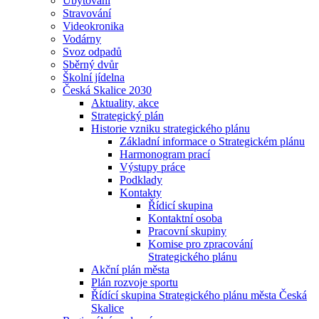
Ubytování
Stravování
Videokronika
Vodárny
Svoz odpadů
Sběrný dvůr
Školní jídelna
Česká Skalice 2030
Aktuality, akce
Strategický plán
Historie vzniku strategického plánu
Základní informace o Strategickém plánu
Harmonogram prací
Výstupy práce
Podklady
Kontakty
Řídicí skupina
Kontaktní osoba
Pracovní skupiny
Komise pro zpracování
Strategického plánu
Akční plán města
Plán rozvoje sportu
Řídící skupina Strategického plánu města Česká
Skalice