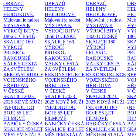
OBRAZŮ
OBRAZŮ
OBRAZŮ
OB
HELENY
HELENY
HELENY
HE
HEJDUKOVÉ:
HEJDUKOVÉ:
HEJDUKOVÉ:
HE
Malování je radost
Malování je radost
Malování je radost
Malo
VÝSTAVA K
VÝSTAVA K
VÝSTAVA K
VÝ
VÝROČÍ BITVY
VÝROČÍ BITVY
VÝROČÍ BITVY
VÝ
1866 U ČESKÉ
1866 U ČESKÉ
1866 U ČESKÉ
186
SKALICE
160.
SKALICE
160.
SKALICE
160.
SK
VÝROČÍ
VÝROČÍ
VÝROČÍ
VÝ
PRUSKO-
PRUSKO-
PRUSKO-
PR
RAKOUSKÉ
RAKOUSKÉ
RAKOUSKÉ
RA
VÁLKY
CESTA
VÁLKY
CESTA
VÁLKY
CESTA
VÁ
ZA SVĚTLEM
ZA SVĚTLEM
ZA SVĚTLEM
ZA
REKONSTRUKCE
REKONSTRUKCE
REKONSTRUKCE
RE
VOJENSKÉHO
VOJENSKÉHO
VOJENSKÉHO
VO
HŘBITOVA
HŘBITOVA
HŘBITOVA
HŘ
V ČESKÉ
V ČESKÉ
V ČESKÉ
V 
SKALICI 2023–
SKALICI 2023–
SKALICI 2023–
SKA
2025
KDYŽ MUŽI
2025
KDYŽ MUŽI
2025
KDYŽ MUŽI
202
(NE)JDOU DO
(NE)JDOU DO
(NE)JDOU DO
(NE
BOJE
55 LET
BOJE
55 LET
BOJE
55 LET
BO
FILMOVÉ
FILMOVÉ
FILMOVÉ
FI
BABIČKY
ČESKÁ
BABIČKY
ČESKÁ
BABIČKY
ČESKÁ
BA
SKALICE 450 LET
SKALICE 450 LET
SKALICE 450 LET
SKA
MĚSTEM
STÁLÁ
MĚSTEM
STÁLÁ
MĚSTEM
STÁLÁ
MĚ