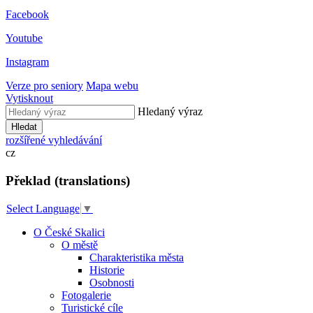
Facebook
Youtube
Instagram
Verze pro seniory
Mapa webu
Vytisknout
Hledaný výraz
Hledat
rozšířené vyhledávání
cz
Překlad (translations)
Select Language
▼
O České Skalici
O městě
Charakteristika města
Historie
Osobnosti
Fotogalerie
Turistické cíle