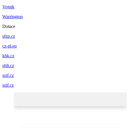
Vojnik
Warrington
Dotace
sfzp.cz
cz-pl.eu
khk.cz
sfdi.cz
szif.cz
szif.cz