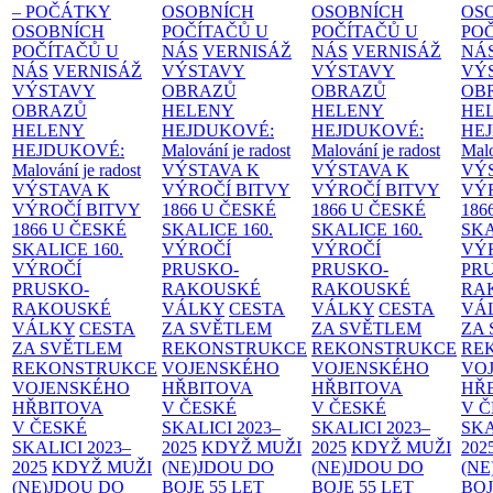
– POČÁTKY
OSOBNÍCH
OSOBNÍCH
OS
OSOBNÍCH
POČÍTAČŮ U
POČÍTAČŮ U
PO
POČÍTAČŮ U
NÁS
VERNISÁŽ
NÁS
VERNISÁŽ
NÁ
NÁS
VERNISÁŽ
VÝSTAVY
VÝSTAVY
VÝ
VÝSTAVY
OBRAZŮ
OBRAZŮ
OB
OBRAZŮ
HELENY
HELENY
HE
HELENY
HEJDUKOVÉ:
HEJDUKOVÉ:
HE
HEJDUKOVÉ:
Malování je radost
Malování je radost
Malo
Malování je radost
VÝSTAVA K
VÝSTAVA K
VÝ
VÝSTAVA K
VÝROČÍ BITVY
VÝROČÍ BITVY
VÝ
VÝROČÍ BITVY
1866 U ČESKÉ
1866 U ČESKÉ
186
1866 U ČESKÉ
SKALICE
160.
SKALICE
160.
SK
SKALICE
160.
VÝROČÍ
VÝROČÍ
VÝ
VÝROČÍ
PRUSKO-
PRUSKO-
PR
PRUSKO-
RAKOUSKÉ
RAKOUSKÉ
RA
RAKOUSKÉ
VÁLKY
CESTA
VÁLKY
CESTA
VÁ
VÁLKY
CESTA
ZA SVĚTLEM
ZA SVĚTLEM
ZA
ZA SVĚTLEM
REKONSTRUKCE
REKONSTRUKCE
RE
REKONSTRUKCE
VOJENSKÉHO
VOJENSKÉHO
VO
VOJENSKÉHO
HŘBITOVA
HŘBITOVA
HŘ
HŘBITOVA
V ČESKÉ
V ČESKÉ
V 
V ČESKÉ
SKALICI 2023–
SKALICI 2023–
SKA
SKALICI 2023–
2025
KDYŽ MUŽI
2025
KDYŽ MUŽI
202
2025
KDYŽ MUŽI
(NE)JDOU DO
(NE)JDOU DO
(NE
(NE)JDOU DO
BOJE
55 LET
BOJE
55 LET
BO