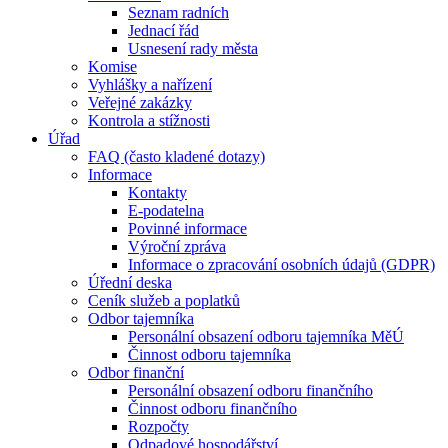
Seznam radních
Jednací řád
Usnesení rady města
Komise
Vyhlášky a nařízení
Veřejné zakázky
Kontrola a stížnosti
Úřad
FAQ (často kladené dotazy)
Informace
Kontakty
E-podatelna
Povinné informace
Výroční zpráva
Informace o zpracování osobních údajů (GDPR)
Úřední deska
Ceník služeb a poplatků
Odbor tajemníka
Personální obsazení odboru tajemníka MěÚ
Činnost odboru tajemníka
Odbor finanční
Personální obsazení odboru finančního
Činnost odboru finančního
Rozpočty
Odpadové hospodářství