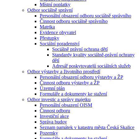
Místní poplatky
Odbor sociálně správní
Personální obsazení odboru sociálně správního
Činnost odboru sociálně správního
Matrika
Evidence obyvatel
Přestupky
Sociální poradenství
Sociálně právní ochrana dětí
Standardy kvality sociálně-právní ochrany
dětí
Adresář poskytovatelů sociálních služeb
Odbor výstavby a životního prostředí
Personální obsazení odboru výstavby a ŽP
Činnost odboru výstavby a ŽP
Územní plán
Formuláře a dokumenty ke stažení
Odbor investic a správy majetku
Personální obsazení OISM
Činnost odboru
Investiční akce
Správa budov
Seznam památek v katastru města Česká Skalice
Pozemky
Formuláře a dokumenty ke stažení