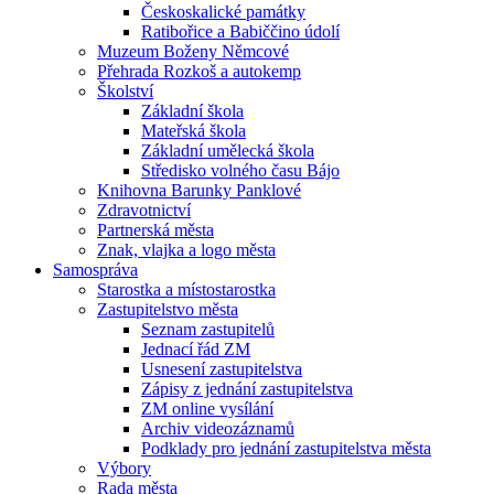
Českoskalické památky
Ratibořice a Babiččino údolí
Muzeum Boženy Němcové
Přehrada Rozkoš a autokemp
Školství
Základní škola
Mateřská škola
Základní umělecká škola
Středisko volného času Bájo
Knihovna Barunky Panklové
Zdravotnictví
Partnerská města
Znak, vlajka a logo města
Samospráva
Starostka a místostarostka
Zastupitelstvo města
Seznam zastupitelů
Jednací řád ZM
Usnesení zastupitelstva
Zápisy z jednání zastupitelstva
ZM online vysílání
Archiv videozáznamů
Podklady pro jednání zastupitelstva města
Výbory
Rada města