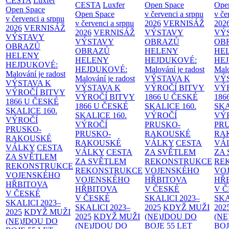
CESTA
Luxfer
CESTA
Luxfer
Open Space
Ope
Open Space
Open Space
v červenci a srpnu
v če
v červenci a srpnu
v červenci a srpnu
2026
VERNISÁŽ
202
2026
VERNISÁŽ
2026
VERNISÁŽ
VÝSTAVY
VÝ
VÝSTAVY
VÝSTAVY
OBRAZŮ
OB
OBRAZŮ
OBRAZŮ
HELENY
HE
HELENY
HELENY
HEJDUKOVÉ:
HE
HEJDUKOVÉ:
HEJDUKOVÉ:
Malování je radost
Malo
Malování je radost
Malování je radost
VÝSTAVA K
VÝ
VÝSTAVA K
VÝSTAVA K
VÝROČÍ BITVY
VÝ
VÝROČÍ BITVY
VÝROČÍ BITVY
1866 U ČESKÉ
186
1866 U ČESKÉ
1866 U ČESKÉ
SKALICE
160.
SK
SKALICE
160.
SKALICE
160.
VÝROČÍ
VÝ
VÝROČÍ
VÝROČÍ
PRUSKO-
PR
PRUSKO-
PRUSKO-
RAKOUSKÉ
RA
RAKOUSKÉ
RAKOUSKÉ
VÁLKY
CESTA
VÁ
VÁLKY
CESTA
VÁLKY
CESTA
ZA SVĚTLEM
ZA
ZA SVĚTLEM
ZA SVĚTLEM
REKONSTRUKCE
RE
REKONSTRUKCE
REKONSTRUKCE
VOJENSKÉHO
VO
VOJENSKÉHO
VOJENSKÉHO
HŘBITOVA
HŘ
HŘBITOVA
HŘBITOVA
V ČESKÉ
V 
V ČESKÉ
V ČESKÉ
SKALICI 2023–
SKA
SKALICI 2023–
SKALICI 2023–
2025
KDYŽ MUŽI
202
2025
KDYŽ MUŽI
2025
KDYŽ MUŽI
(NE)JDOU DO
(NE
(NE)JDOU DO
(NE)JDOU DO
BOJE
55 LET
BO