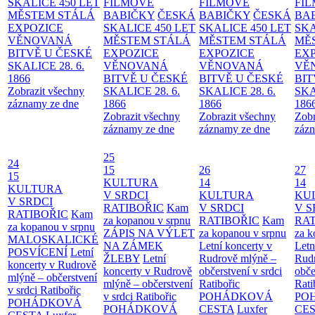
SKALICE 450 LET
FILMOVÉ
FILMOVÉ
FI
MĚSTEM
STÁLÁ
BABIČKY
ČESKÁ
BABIČKY
ČESKÁ
BA
EXPOZICE
SKALICE 450 LET
SKALICE 450 LET
SKA
VĚNOVANÁ
MĚSTEM
STÁLÁ
MĚSTEM
STÁLÁ
MĚ
BITVĚ U ČESKÉ
EXPOZICE
EXPOZICE
EX
SKALICE 28. 6.
VĚNOVANÁ
VĚNOVANÁ
VĚ
1866
BITVĚ U ČESKÉ
BITVĚ U ČESKÉ
BIT
Zobrazit všechny
SKALICE 28. 6.
SKALICE 28. 6.
SKA
záznamy ze dne
1866
1866
186
Zobrazit všechny
Zobrazit všechny
Zobr
záznamy ze dne
záznamy ze dne
zázn
25
24
15
26
27
15
KULTURA
14
14
KULTURA
V SRDCI
KULTURA
KU
V SRDCI
RATIBOŘIC
Kam
V SRDCI
V S
RATIBOŘIC
Kam
za kopanou v srpnu
RATIBOŘIC
Kam
RAT
za kopanou v srpnu
ZÁPIS NA VÝLET
za kopanou v srpnu
za k
MALOSKALICKÉ
NA ZÁMEK
Letní koncerty v
Letn
POSVÍCENÍ
Letní
ŽLEBY
Letní
Rudrově mlýně –
Rud
koncerty v Rudrově
koncerty v Rudrově
občerstvení v srdci
obče
mlýně – občerstvení
mlýně – občerstvení
Ratibořic
Rati
v srdci Ratibořic
v srdci Ratibořic
POHÁDKOVÁ
PO
POHÁDKOVÁ
POHÁDKOVÁ
CESTA
Luxfer
CE