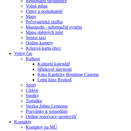
Regionální spolupráce
Volná místa
Firmy a podnikatelé
Mapy
Pečovatelská služba
Munipolis - informační systém
Mapa sběrných míst
Senior taxi
Online kamery
Krizová karta obce
Volný čas
Kultura
Kulturní kalendář
Jiřinkové slavnosti
Kino Kaplicky Boutique Cinema
Letní kino Rozkoš
Sport
Církve
Spolky
Turistika
Stezka Johna Lennona
Pozvánky k sousedům
Online rezervace sportovišť
Kontakty
Kontakty na MÚ