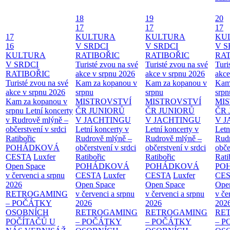
18
19
20
17
17
17
17
KULTURA
KULTURA
KU
16
V SRDCI
V SRDCI
V S
KULTURA
RATIBOŘIC
RATIBOŘIC
RAT
V SRDCI
Turisté zvou na své
Turisté zvou na své
Turi
RATIBOŘIC
akce v srpnu 2026
akce v srpnu 2026
akce
Turisté zvou na své
Kam za kopanou v
Kam za kopanou v
Kam
akce v srpnu 2026
srpnu
srpnu
srpn
Kam za kopanou v
MISTROVSTVÍ
MISTROVSTVÍ
MI
srpnu
Letní koncerty
ČR JUNIORŮ
ČR JUNIORŮ
ČR 
v Rudrově mlýně –
V JACHTINGU
V JACHTINGU
V 
občerstvení v srdci
Letní koncerty v
Letní koncerty v
Letn
Ratibořic
Rudrově mlýně –
Rudrově mlýně –
Rud
POHÁDKOVÁ
občerstvení v srdci
občerstvení v srdci
obče
CESTA
Luxfer
Ratibořic
Ratibořic
Rati
Open Space
POHÁDKOVÁ
POHÁDKOVÁ
PO
v červenci a srpnu
CESTA
Luxfer
CESTA
Luxfer
CE
2026
Open Space
Open Space
Ope
RETROGAMING
v červenci a srpnu
v červenci a srpnu
v če
– POČÁTKY
2026
2026
202
OSOBNÍCH
RETROGAMING
RETROGAMING
RE
POČÍTAČŮ U
– POČÁTKY
– POČÁTKY
– 