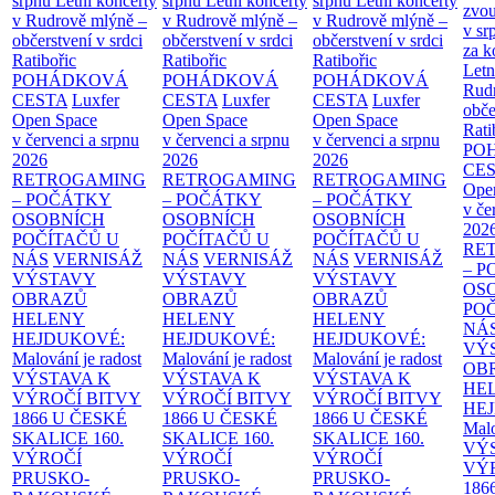
srpnu
Letní koncerty
srpnu
Letní koncerty
srpnu
Letní koncerty
zvou
v Rudrově mlýně –
v Rudrově mlýně –
v Rudrově mlýně –
v sr
občerstvení v srdci
občerstvení v srdci
občerstvení v srdci
za k
Ratibořic
Ratibořic
Ratibořic
Letn
POHÁDKOVÁ
POHÁDKOVÁ
POHÁDKOVÁ
Rud
CESTA
Luxfer
CESTA
Luxfer
CESTA
Luxfer
obče
Open Space
Open Space
Open Space
Rati
v červenci a srpnu
v červenci a srpnu
v červenci a srpnu
PO
2026
2026
2026
CE
RETROGAMING
RETROGAMING
RETROGAMING
Ope
– POČÁTKY
– POČÁTKY
– POČÁTKY
v če
OSOBNÍCH
OSOBNÍCH
OSOBNÍCH
202
POČÍTAČŮ U
POČÍTAČŮ U
POČÍTAČŮ U
RE
NÁS
VERNISÁŽ
NÁS
VERNISÁŽ
NÁS
VERNISÁŽ
– 
VÝSTAVY
VÝSTAVY
VÝSTAVY
OS
OBRAZŮ
OBRAZŮ
OBRAZŮ
PO
HELENY
HELENY
HELENY
NÁ
HEJDUKOVÉ:
HEJDUKOVÉ:
HEJDUKOVÉ:
VÝ
Malování je radost
Malování je radost
Malování je radost
OB
VÝSTAVA K
VÝSTAVA K
VÝSTAVA K
HE
VÝROČÍ BITVY
VÝROČÍ BITVY
VÝROČÍ BITVY
HE
1866 U ČESKÉ
1866 U ČESKÉ
1866 U ČESKÉ
Malo
SKALICE
160.
SKALICE
160.
SKALICE
160.
VÝ
VÝROČÍ
VÝROČÍ
VÝROČÍ
VÝ
PRUSKO-
PRUSKO-
PRUSKO-
186