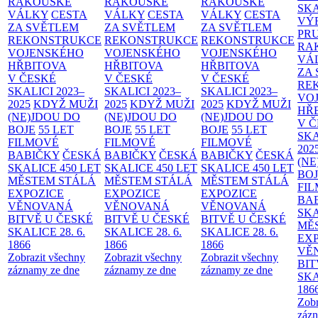
RAKOUSKÉ
RAKOUSKÉ
RAKOUSKÉ
SK
VÁLKY
CESTA
VÁLKY
CESTA
VÁLKY
CESTA
VÝ
ZA SVĚTLEM
ZA SVĚTLEM
ZA SVĚTLEM
PR
REKONSTRUKCE
REKONSTRUKCE
REKONSTRUKCE
RA
VOJENSKÉHO
VOJENSKÉHO
VOJENSKÉHO
VÁ
HŘBITOVA
HŘBITOVA
HŘBITOVA
ZA
V ČESKÉ
V ČESKÉ
V ČESKÉ
RE
SKALICI 2023–
SKALICI 2023–
SKALICI 2023–
VO
2025
KDYŽ MUŽI
2025
KDYŽ MUŽI
2025
KDYŽ MUŽI
HŘ
(NE)JDOU DO
(NE)JDOU DO
(NE)JDOU DO
V 
BOJE
55 LET
BOJE
55 LET
BOJE
55 LET
SKA
FILMOVÉ
FILMOVÉ
FILMOVÉ
202
BABIČKY
ČESKÁ
BABIČKY
ČESKÁ
BABIČKY
ČESKÁ
(NE
SKALICE 450 LET
SKALICE 450 LET
SKALICE 450 LET
BO
MĚSTEM
STÁLÁ
MĚSTEM
STÁLÁ
MĚSTEM
STÁLÁ
FI
EXPOZICE
EXPOZICE
EXPOZICE
BA
VĚNOVANÁ
VĚNOVANÁ
VĚNOVANÁ
SKA
BITVĚ U ČESKÉ
BITVĚ U ČESKÉ
BITVĚ U ČESKÉ
MĚ
SKALICE 28. 6.
SKALICE 28. 6.
SKALICE 28. 6.
EX
1866
1866
1866
VĚ
Zobrazit všechny
Zobrazit všechny
Zobrazit všechny
BIT
záznamy ze dne
záznamy ze dne
záznamy ze dne
SKA
186
Zobr
zázn