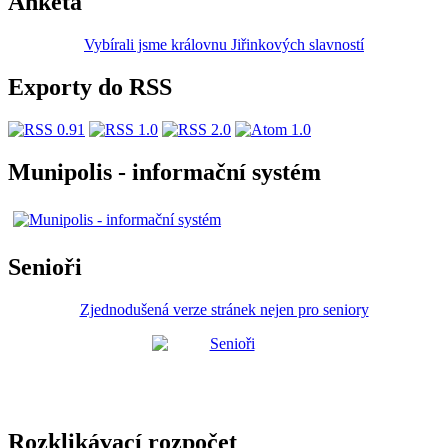
Anketa
Vybírali jsme královnu Jiřinkových slavností
Exporty do RSS
Munipolis - informační systém
Senioři
Zjednodušená verze stránek nejen pro seniory
Rozklikávací rozpočet