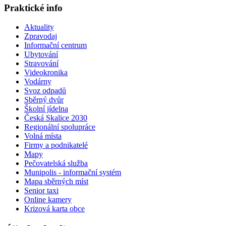
Praktické info
Aktuality
Zpravodaj
Informační centrum
Ubytování
Stravování
Videokronika
Vodárny
Svoz odpadů
Sběrný dvůr
Školní jídelna
Česká Skalice 2030
Regionální spolupráce
Volná místa
Firmy a podnikatelé
Mapy
Pečovatelská služba
Munipolis - informační systém
Mapa sběrných míst
Senior taxi
Online kamery
Krizová karta obce