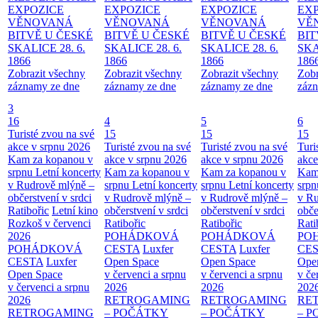
EXPOZICE
EXPOZICE
EXPOZICE
EX
VĚNOVANÁ
VĚNOVANÁ
VĚNOVANÁ
VĚ
BITVĚ U ČESKÉ
BITVĚ U ČESKÉ
BITVĚ U ČESKÉ
BIT
SKALICE 28. 6.
SKALICE 28. 6.
SKALICE 28. 6.
SKA
1866
1866
1866
186
Zobrazit všechny
Zobrazit všechny
Zobrazit všechny
Zobr
záznamy ze dne
záznamy ze dne
záznamy ze dne
zázn
3
16
4
5
6
Turisté zvou na své
15
15
15
akce v srpnu 2026
Turisté zvou na své
Turisté zvou na své
Turi
Kam za kopanou v
akce v srpnu 2026
akce v srpnu 2026
akce
srpnu
Letní koncerty
Kam za kopanou v
Kam za kopanou v
Kam
v Rudrově mlýně –
srpnu
Letní koncerty
srpnu
Letní koncerty
srp
občerstvení v srdci
v Rudrově mlýně –
v Rudrově mlýně –
v Ru
Ratibořic
Letní kino
občerstvení v srdci
občerstvení v srdci
obče
Rozkoš v červenci
Ratibořic
Ratibořic
Rati
2026
POHÁDKOVÁ
POHÁDKOVÁ
PO
POHÁDKOVÁ
CESTA
Luxfer
CESTA
Luxfer
CE
CESTA
Luxfer
Open Space
Open Space
Ope
Open Space
v červenci a srpnu
v červenci a srpnu
v če
v červenci a srpnu
2026
2026
202
2026
RETROGAMING
RETROGAMING
RE
RETROGAMING
– POČÁTKY
– POČÁTKY
– 