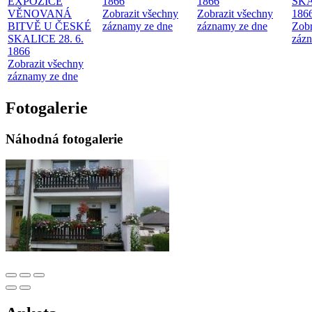
EXPOZICE
1866
1866
SKA
VĚNOVANÁ
Zobrazit všechny
Zobrazit všechny
186
BITVĚ U ČESKÉ
záznamy ze dne
záznamy ze dne
Zobr
SKALICE 28. 6.
zázn
1866
Zobrazit všechny
záznamy ze dne
Fotogalerie
Náhodná fotogalerie