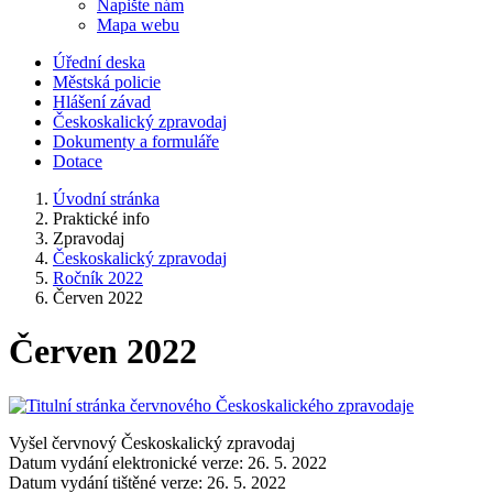
Napište nám
Mapa webu
Úřední deska
Městská policie
Hlášení závad
Českoskalický zpravodaj
Dokumenty a formuláře
Dotace
Úvodní stránka
Praktické info
Zpravodaj
Českoskalický zpravodaj
Ročník 2022
Červen 2022
Červen 2022
Vyšel červnový Českoskalický zpravodaj
Datum vydání elektronické verze: 26. 5. 2022
Datum vydání tištěné verze: 26. 5. 2022