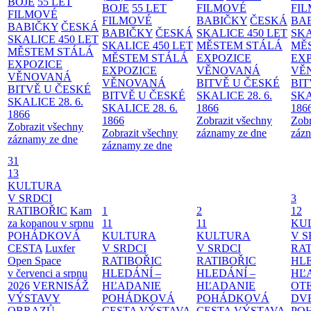
BOJE
55 LET
BOJE
55 LET
FILMOVÉ
FI
FILMOVÉ
FILMOVÉ
BABIČKY
ČESKÁ
BA
BABIČKY
ČESKÁ
BABIČKY
ČESKÁ
SKALICE 450 LET
SKA
SKALICE 450 LET
SKALICE 450 LET
MĚSTEM
STÁLÁ
MĚ
MĚSTEM
STÁLÁ
MĚSTEM
STÁLÁ
EXPOZICE
EX
EXPOZICE
EXPOZICE
VĚNOVANÁ
VĚ
VĚNOVANÁ
VĚNOVANÁ
BITVĚ U ČESKÉ
BIT
BITVĚ U ČESKÉ
BITVĚ U ČESKÉ
SKALICE 28. 6.
SKA
SKALICE 28. 6.
SKALICE 28. 6.
1866
186
1866
1866
Zobrazit všechny
Zobr
Zobrazit všechny
Zobrazit všechny
záznamy ze dne
zázn
záznamy ze dne
záznamy ze dne
31
13
KULTURA
V SRDCI
3
RATIBOŘIC
Kam
1
2
12
za kopanou v srpnu
11
11
KU
POHÁDKOVÁ
KULTURA
KULTURA
V S
CESTA
Luxfer
V SRDCI
V SRDCI
RAT
Open Space
RATIBOŘIC
RATIBOŘIC
HLE
v červenci a srpnu
HLEDÁNÍ –
HLEDÁNÍ –
HĽ
2026
VERNISÁŽ
HĽADANIE
HĽADANIE
OT
VÝSTAVY
POHÁDKOVÁ
POHÁDKOVÁ
DV
OBRAZŮ
CESTA
VÝSTAVA
CESTA
VÝSTAVA
PO