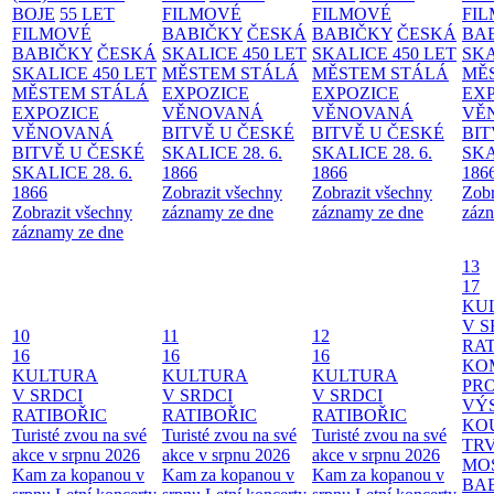
BOJE
55 LET
FILMOVÉ
FILMOVÉ
FI
FILMOVÉ
BABIČKY
ČESKÁ
BABIČKY
ČESKÁ
BA
BABIČKY
ČESKÁ
SKALICE 450 LET
SKALICE 450 LET
SKA
SKALICE 450 LET
MĚSTEM
STÁLÁ
MĚSTEM
STÁLÁ
MĚ
MĚSTEM
STÁLÁ
EXPOZICE
EXPOZICE
EX
EXPOZICE
VĚNOVANÁ
VĚNOVANÁ
VĚ
VĚNOVANÁ
BITVĚ U ČESKÉ
BITVĚ U ČESKÉ
BIT
BITVĚ U ČESKÉ
SKALICE 28. 6.
SKALICE 28. 6.
SKA
SKALICE 28. 6.
1866
1866
186
1866
Zobrazit všechny
Zobrazit všechny
Zobr
Zobrazit všechny
záznamy ze dne
záznamy ze dne
zázn
záznamy ze dne
13
17
KU
V S
10
11
12
RAT
16
16
16
KO
KULTURA
KULTURA
KULTURA
PR
V SRDCI
V SRDCI
V SRDCI
VÝ
RATIBOŘIC
RATIBOŘIC
RATIBOŘIC
KO
Turisté zvou na své
Turisté zvou na své
Turisté zvou na své
TR
akce v srpnu 2026
akce v srpnu 2026
akce v srpnu 2026
MO
Kam za kopanou v
Kam za kopanou v
Kam za kopanou v
BA