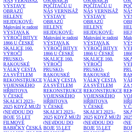
NÁS
VERNISÁŽ
OSOBNÍCH
OSOBNÍCH
OS
VÝSTAVY
POČÍTAČŮ U
POČÍTAČŮ U
PO
OBRAZŮ
NÁS
VERNISÁŽ
NÁS
VERNISÁŽ
NÁ
HELENY
VÝSTAVY
VÝSTAVY
VÝ
HEJDUKOVÉ:
OBRAZŮ
OBRAZŮ
OB
Malování je radost
HELENY
HELENY
HE
VÝSTAVA K
HEJDUKOVÉ:
HEJDUKOVÉ:
HE
VÝROČÍ BITVY
Malování je radost
Malování je radost
Malo
1866 U ČESKÉ
VÝSTAVA K
VÝSTAVA K
VÝ
SKALICE
160.
VÝROČÍ BITVY
VÝROČÍ BITVY
VÝ
VÝROČÍ
1866 U ČESKÉ
1866 U ČESKÉ
186
PRUSKO-
SKALICE
160.
SKALICE
160.
SK
RAKOUSKÉ
VÝROČÍ
VÝROČÍ
VÝ
VÁLKY
CESTA
PRUSKO-
PRUSKO-
PR
ZA SVĚTLEM
RAKOUSKÉ
RAKOUSKÉ
RA
REKONSTRUKCE
VÁLKY
CESTA
VÁLKY
CESTA
VÁ
VOJENSKÉHO
ZA SVĚTLEM
ZA SVĚTLEM
ZA
HŘBITOVA
REKONSTRUKCE
REKONSTRUKCE
RE
V ČESKÉ
VOJENSKÉHO
VOJENSKÉHO
VO
SKALICI 2023–
HŘBITOVA
HŘBITOVA
HŘ
2025
KDYŽ MUŽI
V ČESKÉ
V ČESKÉ
V 
(NE)JDOU DO
SKALICI 2023–
SKALICI 2023–
SKA
BOJE
55 LET
2025
KDYŽ MUŽI
2025
KDYŽ MUŽI
202
FILMOVÉ
(NE)JDOU DO
(NE)JDOU DO
(NE
BABIČKY
ČESKÁ
BOJE
55 LET
BOJE
55 LET
BO