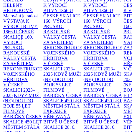
HELENY
K VÝROČÍ
K VÝROČÍ
CE
HEJDUKOVÉ:
BITVY 1866 U
BITVY 1866 U
K 
Malování je radost
ČESKÉ SKALICE
ČESKÉ SKALICE
BIT
VÝSTAVA K
160. VÝROČÍ
160. VÝROČÍ
ČES
VÝROČÍ BITVY
PRUSKO-
PRUSKO-
160
1866 U ČESKÉ
RAKOUSKÉ
RAKOUSKÉ
PR
SKALICE
160.
VÁLKY
CESTA
VÁLKY
CESTA
RA
VÝROČÍ
ZA SVĚTLEM
ZA SVĚTLEM
VÁ
PRUSKO-
REKONSTRUKCE
REKONSTRUKCE
ZA
RAKOUSKÉ
VOJENSKÉHO
VOJENSKÉHO
RE
VÁLKY
CESTA
HŘBITOVA
HŘBITOVA
VO
ZA SVĚTLEM
V ČESKÉ
V ČESKÉ
HŘ
REKONSTRUKCE
SKALICI 2023–
SKALICI 2023–
V 
VOJENSKÉHO
2025
KDYŽ MUŽI
2025
KDYŽ MUŽI
SKA
HŘBITOVA
(NE)JDOU DO
(NE)JDOU DO
202
V ČESKÉ
BOJE
55 LET
BOJE
55 LET
(NE
SKALICI 2023–
FILMOVÉ
FILMOVÉ
BO
2025
KDYŽ MUŽI
BABIČKY
ČESKÁ
BABIČKY
ČESKÁ
FI
(NE)JDOU DO
SKALICE 450 LET
SKALICE 450 LET
BA
BOJE
55 LET
MĚSTEM
STÁLÁ
MĚSTEM
STÁLÁ
SKA
FILMOVÉ
EXPOZICE
EXPOZICE
MĚ
BABIČKY
ČESKÁ
VĚNOVANÁ
VĚNOVANÁ
EX
SKALICE 450 LET
BITVĚ U ČESKÉ
BITVĚ U ČESKÉ
VĚ
MĚSTEM
STÁLÁ
SKALICE 28. 6.
SKALICE 28. 6.
BIT