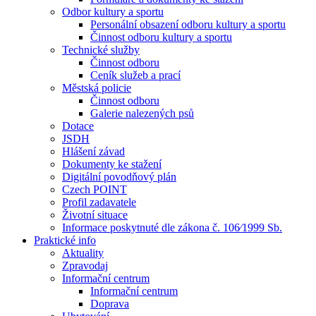
Odbor kultury a sportu
Personální obsazení odboru kultury a sportu
Činnost odboru kultury a sportu
Technické služby
Činnost odboru
Ceník služeb a prací
Městská policie
Činnost odboru
Galerie nalezených psů
Dotace
JSDH
Hlášení závad
Dokumenty ke stažení
Digitální povodňový plán
Czech POINT
Profil zadavatele
Životní situace
Informace poskytnuté dle zákona č. 106⁄1999 Sb.
Praktické info
Aktuality
Zpravodaj
Informační centrum
Informační centrum
Doprava