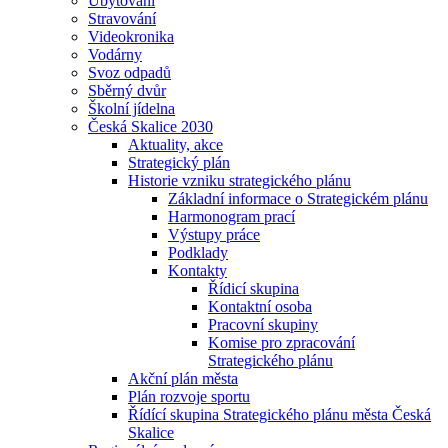
Ubytování
Stravování
Videokronika
Vodárny
Svoz odpadů
Sběrný dvůr
Školní jídelna
Česká Skalice 2030
Aktuality, akce
Strategický plán
Historie vzniku strategického plánu
Základní informace o Strategickém plánu
Harmonogram prací
Výstupy práce
Podklady
Kontakty
Řídicí skupina
Kontaktní osoba
Pracovní skupiny
Komise pro zpracování
Strategického plánu
Akční plán města
Plán rozvoje sportu
Řídící skupina Strategického plánu města Česká
Skalice