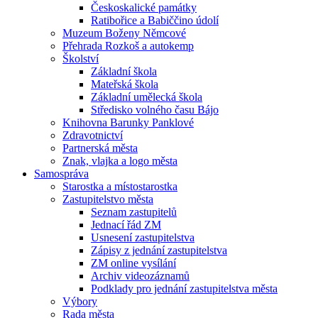
Českoskalické památky
Ratibořice a Babiččino údolí
Muzeum Boženy Němcové
Přehrada Rozkoš a autokemp
Školství
Základní škola
Mateřská škola
Základní umělecká škola
Středisko volného času Bájo
Knihovna Barunky Panklové
Zdravotnictví
Partnerská města
Znak, vlajka a logo města
Samospráva
Starostka a místostarostka
Zastupitelstvo města
Seznam zastupitelů
Jednací řád ZM
Usnesení zastupitelstva
Zápisy z jednání zastupitelstva
ZM online vysílání
Archiv videozáznamů
Podklady pro jednání zastupitelstva města
Výbory
Rada města