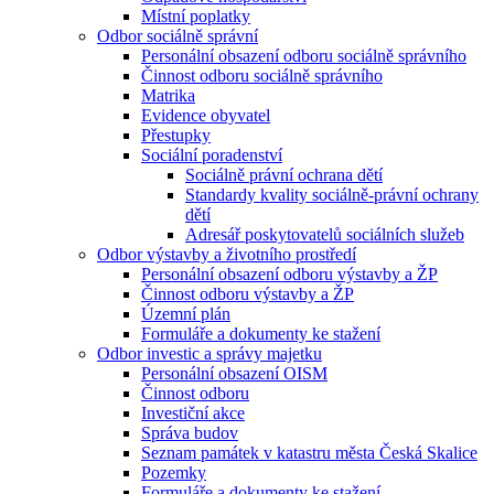
Místní poplatky
Odbor sociálně správní
Personální obsazení odboru sociálně správního
Činnost odboru sociálně správního
Matrika
Evidence obyvatel
Přestupky
Sociální poradenství
Sociálně právní ochrana dětí
Standardy kvality sociálně-právní ochrany
dětí
Adresář poskytovatelů sociálních služeb
Odbor výstavby a životního prostředí
Personální obsazení odboru výstavby a ŽP
Činnost odboru výstavby a ŽP
Územní plán
Formuláře a dokumenty ke stažení
Odbor investic a správy majetku
Personální obsazení OISM
Činnost odboru
Investiční akce
Správa budov
Seznam památek v katastru města Česká Skalice
Pozemky
Formuláře a dokumenty ke stažení