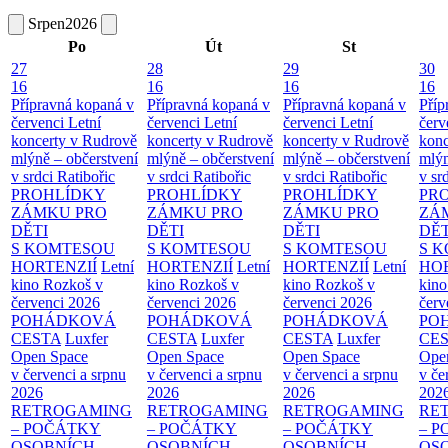
Srpen
2026
Po
Út
St
27
28
29
30
16
16
16
16
Přípravná kopaná v
Přípravná kopaná v
Přípravná kopaná v
Příp
červenci
Letní
červenci
Letní
červenci
Letní
červ
koncerty v Rudrově
koncerty v Rudrově
koncerty v Rudrově
konc
mlýně – občerstvení
mlýně – občerstvení
mlýně – občerstvení
mlýn
v srdci Ratibořic
v srdci Ratibořic
v srdci Ratibořic
v sr
PROHLÍDKY
PROHLÍDKY
PROHLÍDKY
PR
ZÁMKU PRO
ZÁMKU PRO
ZÁMKU PRO
ZÁ
DĚTI
DĚTI
DĚTI
DĚT
S KOMTESOU
S KOMTESOU
S KOMTESOU
S 
HORTENZIÍ
Letní
HORTENZIÍ
Letní
HORTENZIÍ
Letní
HOR
kino Rozkoš v
kino Rozkoš v
kino Rozkoš v
kino
červenci 2026
červenci 2026
červenci 2026
červ
POHÁDKOVÁ
POHÁDKOVÁ
POHÁDKOVÁ
PO
CESTA
Luxfer
CESTA
Luxfer
CESTA
Luxfer
CE
Open Space
Open Space
Open Space
Ope
v červenci a srpnu
v červenci a srpnu
v červenci a srpnu
v če
2026
2026
2026
202
RETROGAMING
RETROGAMING
RETROGAMING
RE
– POČÁTKY
– POČÁTKY
– POČÁTKY
– 
OSOBNÍCH
OSOBNÍCH
OSOBNÍCH
OS