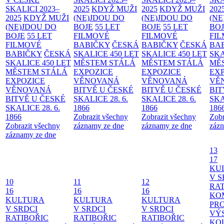
SKALICI 2023–
2025
KDYŽ MUŽI
2025
KDYŽ MUŽI
202
2025
KDYŽ MUŽI
(NE)JDOU DO
(NE)JDOU DO
(NE
(NE)JDOU DO
BOJE
55 LET
BOJE
55 LET
BO
BOJE
55 LET
FILMOVÉ
FILMOVÉ
FI
FILMOVÉ
BABIČKY
ČESKÁ
BABIČKY
ČESKÁ
BA
BABIČKY
ČESKÁ
SKALICE 450 LET
SKALICE 450 LET
SKA
SKALICE 450 LET
MĚSTEM
STÁLÁ
MĚSTEM
STÁLÁ
MĚ
MĚSTEM
STÁLÁ
EXPOZICE
EXPOZICE
EX
EXPOZICE
VĚNOVANÁ
VĚNOVANÁ
VĚ
VĚNOVANÁ
BITVĚ U ČESKÉ
BITVĚ U ČESKÉ
BIT
BITVĚ U ČESKÉ
SKALICE 28. 6.
SKALICE 28. 6.
SKA
SKALICE 28. 6.
1866
1866
186
1866
Zobrazit všechny
Zobrazit všechny
Zobr
Zobrazit všechny
záznamy ze dne
záznamy ze dne
zázn
záznamy ze dne
13
17
KU
V S
10
11
12
RAT
16
16
16
KO
KULTURA
KULTURA
KULTURA
PR
V SRDCI
V SRDCI
V SRDCI
VÝ
RATIBOŘIC
RATIBOŘIC
RATIBOŘIC
KO