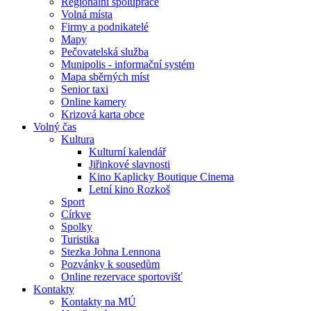
Regionální spolupráce
Volná místa
Firmy a podnikatelé
Mapy
Pečovatelská služba
Munipolis - informační systém
Mapa sběrných míst
Senior taxi
Online kamery
Krizová karta obce
Volný čas
Kultura
Kulturní kalendář
Jiřinkové slavnosti
Kino Kaplicky Boutique Cinema
Letní kino Rozkoš
Sport
Církve
Spolky
Turistika
Stezka Johna Lennona
Pozvánky k sousedům
Online rezervace sportovišť
Kontakty
Kontakty na MÚ