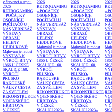
v červenci a srpnu
2026
2026
202
2026
RETROGAMING
RETROGAMING
RE
RETROGAMING
– POČÁTKY
– POČÁTKY
– 
– POČÁTKY
OSOBNÍCH
OSOBNÍCH
OS
OSOBNÍCH
POČÍTAČŮ U
POČÍTAČŮ U
PO
POČÍTAČŮ U
NÁS
VERNISÁŽ
NÁS
VERNISÁŽ
NÁ
NÁS
VERNISÁŽ
VÝSTAVY
VÝSTAVY
VÝ
VÝSTAVY
OBRAZŮ
OBRAZŮ
OB
OBRAZŮ
HELENY
HELENY
HE
HELENY
HEJDUKOVÉ:
HEJDUKOVÉ:
HE
HEJDUKOVÉ:
Malování je radost
Malování je radost
Malo
Malování je radost
VÝSTAVA K
VÝSTAVA K
VÝ
VÝSTAVA K
VÝROČÍ BITVY
VÝROČÍ BITVY
VÝ
VÝROČÍ BITVY
1866 U ČESKÉ
1866 U ČESKÉ
186
1866 U ČESKÉ
SKALICE
160.
SKALICE
160.
SK
SKALICE
160.
VÝROČÍ
VÝROČÍ
VÝ
VÝROČÍ
PRUSKO-
PRUSKO-
PR
PRUSKO-
RAKOUSKÉ
RAKOUSKÉ
RA
RAKOUSKÉ
VÁLKY
CESTA
VÁLKY
CESTA
VÁ
VÁLKY
CESTA
ZA SVĚTLEM
ZA SVĚTLEM
ZA
ZA SVĚTLEM
REKONSTRUKCE
REKONSTRUKCE
RE
REKONSTRUKCE
VOJENSKÉHO
VOJENSKÉHO
VO
VOJENSKÉHO
HŘBITOVA
HŘBITOVA
HŘ
HŘBITOVA
V ČESKÉ
V ČESKÉ
V 
V ČESKÉ
SKALICI 2023–
SKALICI 2023–
SKA