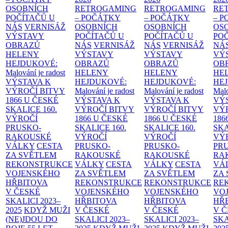
OSOBNÍCH
RETROGAMING
RETROGAMING
RE
POČÍTAČŮ U
– POČÁTKY
– POČÁTKY
– 
NÁS
VERNISÁŽ
OSOBNÍCH
OSOBNÍCH
OS
VÝSTAVY
POČÍTAČŮ U
POČÍTAČŮ U
PO
OBRAZŮ
NÁS
VERNISÁŽ
NÁS
VERNISÁŽ
NÁ
HELENY
VÝSTAVY
VÝSTAVY
VÝ
HEJDUKOVÉ:
OBRAZŮ
OBRAZŮ
OB
Malování je radost
HELENY
HELENY
HE
VÝSTAVA K
HEJDUKOVÉ:
HEJDUKOVÉ:
HE
VÝROČÍ BITVY
Malování je radost
Malování je radost
Malo
1866 U ČESKÉ
VÝSTAVA K
VÝSTAVA K
VÝ
SKALICE
160.
VÝROČÍ BITVY
VÝROČÍ BITVY
VÝ
VÝROČÍ
1866 U ČESKÉ
1866 U ČESKÉ
186
PRUSKO-
SKALICE
160.
SKALICE
160.
SK
RAKOUSKÉ
VÝROČÍ
VÝROČÍ
VÝ
VÁLKY
CESTA
PRUSKO-
PRUSKO-
PR
ZA SVĚTLEM
RAKOUSKÉ
RAKOUSKÉ
RA
REKONSTRUKCE
VÁLKY
CESTA
VÁLKY
CESTA
VÁ
VOJENSKÉHO
ZA SVĚTLEM
ZA SVĚTLEM
ZA
HŘBITOVA
REKONSTRUKCE
REKONSTRUKCE
RE
V ČESKÉ
VOJENSKÉHO
VOJENSKÉHO
VO
SKALICI 2023–
HŘBITOVA
HŘBITOVA
HŘ
2025
KDYŽ MUŽI
V ČESKÉ
V ČESKÉ
V 
(NE)JDOU DO
SKALICI 2023–
SKALICI 2023–
SKA