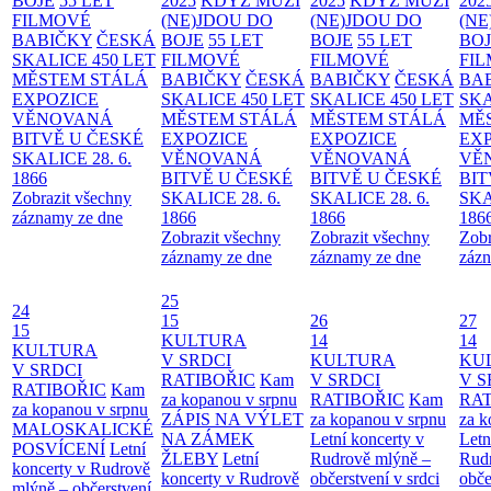
BOJE
55 LET
2025
KDYŽ MUŽI
2025
KDYŽ MUŽI
202
FILMOVÉ
(NE)JDOU DO
(NE)JDOU DO
(NE
BABIČKY
ČESKÁ
BOJE
55 LET
BOJE
55 LET
BO
SKALICE 450 LET
FILMOVÉ
FILMOVÉ
FI
MĚSTEM
STÁLÁ
BABIČKY
ČESKÁ
BABIČKY
ČESKÁ
BA
EXPOZICE
SKALICE 450 LET
SKALICE 450 LET
SKA
VĚNOVANÁ
MĚSTEM
STÁLÁ
MĚSTEM
STÁLÁ
MĚ
BITVĚ U ČESKÉ
EXPOZICE
EXPOZICE
EX
SKALICE 28. 6.
VĚNOVANÁ
VĚNOVANÁ
VĚ
1866
BITVĚ U ČESKÉ
BITVĚ U ČESKÉ
BIT
Zobrazit všechny
SKALICE 28. 6.
SKALICE 28. 6.
SKA
záznamy ze dne
1866
1866
186
Zobrazit všechny
Zobrazit všechny
Zobr
záznamy ze dne
záznamy ze dne
zázn
25
24
15
26
27
15
KULTURA
14
14
KULTURA
V SRDCI
KULTURA
KU
V SRDCI
RATIBOŘIC
Kam
V SRDCI
V S
RATIBOŘIC
Kam
za kopanou v srpnu
RATIBOŘIC
Kam
RAT
za kopanou v srpnu
ZÁPIS NA VÝLET
za kopanou v srpnu
za k
MALOSKALICKÉ
NA ZÁMEK
Letní koncerty v
Letn
POSVÍCENÍ
Letní
ŽLEBY
Letní
Rudrově mlýně –
Rud
koncerty v Rudrově
koncerty v Rudrově
občerstvení v srdci
obče
mlýně – občerstvení