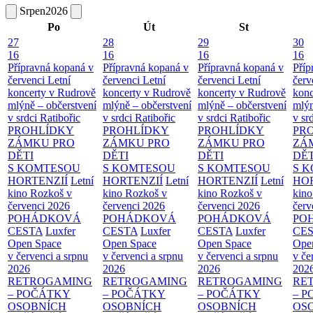
Srpen
2026
Po
Út
St
27
28
29
30
16
16
16
16
Přípravná kopaná v
Přípravná kopaná v
Přípravná kopaná v
Příp
červenci
Letní
červenci
Letní
červenci
Letní
červ
koncerty v Rudrově
koncerty v Rudrově
koncerty v Rudrově
konc
mlýně – občerstvení
mlýně – občerstvení
mlýně – občerstvení
mlýn
v srdci Ratibořic
v srdci Ratibořic
v srdci Ratibořic
v sr
PROHLÍDKY
PROHLÍDKY
PROHLÍDKY
PR
ZÁMKU PRO
ZÁMKU PRO
ZÁMKU PRO
ZÁ
DĚTI
DĚTI
DĚTI
DĚT
S KOMTESOU
S KOMTESOU
S KOMTESOU
S 
HORTENZIÍ
Letní
HORTENZIÍ
Letní
HORTENZIÍ
Letní
HOR
kino Rozkoš v
kino Rozkoš v
kino Rozkoš v
kino
červenci 2026
červenci 2026
červenci 2026
červ
POHÁDKOVÁ
POHÁDKOVÁ
POHÁDKOVÁ
PO
CESTA
Luxfer
CESTA
Luxfer
CESTA
Luxfer
CE
Open Space
Open Space
Open Space
Ope
v červenci a srpnu
v červenci a srpnu
v červenci a srpnu
v če
2026
2026
2026
202
RETROGAMING
RETROGAMING
RETROGAMING
RE
– POČÁTKY
– POČÁTKY
– POČÁTKY
– 
OSOBNÍCH
OSOBNÍCH
OSOBNÍCH
OS