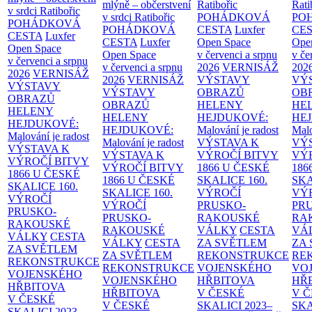
mlýně – občerstvení
Ratibořic
Rati
v srdci Ratibořic
v srdci Ratibořic
POHÁDKOVÁ
PO
POHÁDKOVÁ
POHÁDKOVÁ
CESTA
Luxfer
CE
CESTA
Luxfer
CESTA
Luxfer
Open Space
Ope
Open Space
Open Space
v červenci a srpnu
v če
v červenci a srpnu
v červenci a srpnu
2026
VERNISÁŽ
202
2026
VERNISÁŽ
2026
VERNISÁŽ
VÝSTAVY
VÝ
VÝSTAVY
VÝSTAVY
OBRAZŮ
OB
OBRAZŮ
OBRAZŮ
HELENY
HE
HELENY
HELENY
HEJDUKOVÉ:
HE
HEJDUKOVÉ:
HEJDUKOVÉ:
Malování je radost
Malo
Malování je radost
Malování je radost
VÝSTAVA K
VÝ
VÝSTAVA K
VÝSTAVA K
VÝROČÍ BITVY
VÝ
VÝROČÍ BITVY
VÝROČÍ BITVY
1866 U ČESKÉ
186
1866 U ČESKÉ
1866 U ČESKÉ
SKALICE
160.
SK
SKALICE
160.
SKALICE
160.
VÝROČÍ
VÝ
VÝROČÍ
VÝROČÍ
PRUSKO-
PR
PRUSKO-
PRUSKO-
RAKOUSKÉ
RA
RAKOUSKÉ
RAKOUSKÉ
VÁLKY
CESTA
VÁ
VÁLKY
CESTA
VÁLKY
CESTA
ZA SVĚTLEM
ZA
ZA SVĚTLEM
ZA SVĚTLEM
REKONSTRUKCE
RE
REKONSTRUKCE
REKONSTRUKCE
VOJENSKÉHO
VO
VOJENSKÉHO
VOJENSKÉHO
HŘBITOVA
HŘ
HŘBITOVA
HŘBITOVA
V ČESKÉ
V 
V ČESKÉ
V ČESKÉ
SKALICI 2023–
SKA
SKALICI 2023–