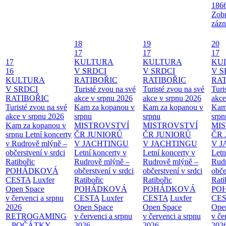
186
Zobr
zázn
18
19
20
17
17
17
17
KULTURA
KULTURA
KU
16
V SRDCI
V SRDCI
V S
KULTURA
RATIBOŘIC
RATIBOŘIC
RAT
V SRDCI
Turisté zvou na své
Turisté zvou na své
Turi
RATIBOŘIC
akce v srpnu 2026
akce v srpnu 2026
akce
Turisté zvou na své
Kam za kopanou v
Kam za kopanou v
Kam
akce v srpnu 2026
srpnu
srpnu
srpn
Kam za kopanou v
MISTROVSTVÍ
MISTROVSTVÍ
MI
srpnu
Letní koncerty
ČR JUNIORŮ
ČR JUNIORŮ
ČR 
v Rudrově mlýně –
V JACHTINGU
V JACHTINGU
V 
občerstvení v srdci
Letní koncerty v
Letní koncerty v
Letn
Ratibořic
Rudrově mlýně –
Rudrově mlýně –
Rud
POHÁDKOVÁ
občerstvení v srdci
občerstvení v srdci
obče
CESTA
Luxfer
Ratibořic
Ratibořic
Rati
Open Space
POHÁDKOVÁ
POHÁDKOVÁ
PO
v červenci a srpnu
CESTA
Luxfer
CESTA
Luxfer
CE
2026
Open Space
Open Space
Ope
RETROGAMING
v červenci a srpnu
v červenci a srpnu
v če
– POČÁTKY
2026
2026
202