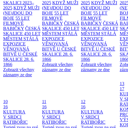
SKALICI 2023–
2025
KDYŽ MUŽI
2025
KDYŽ MUŽI
202
2025
KDYŽ MUŽI
(NE)JDOU DO
(NE)JDOU DO
(NE
(NE)JDOU DO
BOJE
55 LET
BOJE
55 LET
BO
BOJE
55 LET
FILMOVÉ
FILMOVÉ
FI
FILMOVÉ
BABIČKY
ČESKÁ
BABIČKY
ČESKÁ
BA
BABIČKY
ČESKÁ
SKALICE 450 LET
SKALICE 450 LET
SKA
SKALICE 450 LET
MĚSTEM
STÁLÁ
MĚSTEM
STÁLÁ
MĚ
MĚSTEM
STÁLÁ
EXPOZICE
EXPOZICE
EX
EXPOZICE
VĚNOVANÁ
VĚNOVANÁ
VĚ
VĚNOVANÁ
BITVĚ U ČESKÉ
BITVĚ U ČESKÉ
BIT
BITVĚ U ČESKÉ
SKALICE 28. 6.
SKALICE 28. 6.
SKA
SKALICE 28. 6.
1866
1866
186
1866
Zobrazit všechny
Zobrazit všechny
Zobr
Zobrazit všechny
záznamy ze dne
záznamy ze dne
zázn
záznamy ze dne
13
17
KU
V S
10
11
12
RAT
16
16
16
KO
KULTURA
KULTURA
KULTURA
PR
V SRDCI
V SRDCI
V SRDCI
VÝ
RATIBOŘIC
RATIBOŘIC
RATIBOŘIC
KO
Turisté zvou na své
Turisté zvou na své
Turisté zvou na své