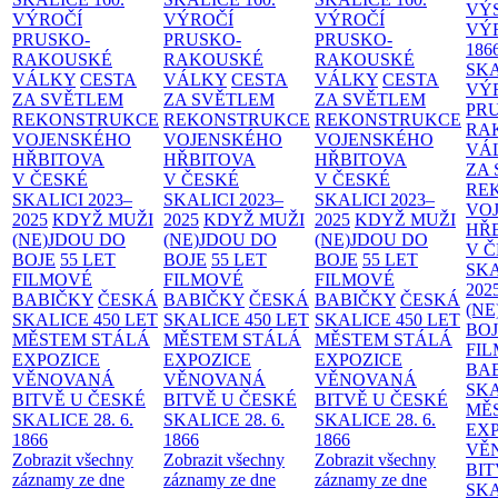
VÝ
VÝROČÍ
VÝROČÍ
VÝROČÍ
VÝ
PRUSKO-
PRUSKO-
PRUSKO-
186
RAKOUSKÉ
RAKOUSKÉ
RAKOUSKÉ
SK
VÁLKY
CESTA
VÁLKY
CESTA
VÁLKY
CESTA
VÝ
ZA SVĚTLEM
ZA SVĚTLEM
ZA SVĚTLEM
PR
REKONSTRUKCE
REKONSTRUKCE
REKONSTRUKCE
RA
VOJENSKÉHO
VOJENSKÉHO
VOJENSKÉHO
VÁ
HŘBITOVA
HŘBITOVA
HŘBITOVA
ZA
V ČESKÉ
V ČESKÉ
V ČESKÉ
RE
SKALICI 2023–
SKALICI 2023–
SKALICI 2023–
VO
2025
KDYŽ MUŽI
2025
KDYŽ MUŽI
2025
KDYŽ MUŽI
HŘ
(NE)JDOU DO
(NE)JDOU DO
(NE)JDOU DO
V 
BOJE
55 LET
BOJE
55 LET
BOJE
55 LET
SKA
FILMOVÉ
FILMOVÉ
FILMOVÉ
202
BABIČKY
ČESKÁ
BABIČKY
ČESKÁ
BABIČKY
ČESKÁ
(NE
SKALICE 450 LET
SKALICE 450 LET
SKALICE 450 LET
BO
MĚSTEM
STÁLÁ
MĚSTEM
STÁLÁ
MĚSTEM
STÁLÁ
FI
EXPOZICE
EXPOZICE
EXPOZICE
BA
VĚNOVANÁ
VĚNOVANÁ
VĚNOVANÁ
SKA
BITVĚ U ČESKÉ
BITVĚ U ČESKÉ
BITVĚ U ČESKÉ
MĚ
SKALICE 28. 6.
SKALICE 28. 6.
SKALICE 28. 6.
EX
1866
1866
1866
VĚ
Zobrazit všechny
Zobrazit všechny
Zobrazit všechny
BIT
záznamy ze dne
záznamy ze dne
záznamy ze dne
SKA