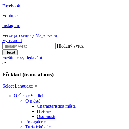
Facebook
Youtube
Instagram
Verze pro seniory
Mapa webu
Vytisknout
Hledaný výraz
Hledat
rozšířené vyhledávání
cz
Překlad (translations)
Select Language
▼
O České Skalici
O městě
Charakteristika města
Historie
Osobnosti
Fotogalerie
Turistické cíle