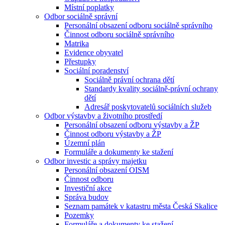
Místní poplatky
Odbor sociálně správní
Personální obsazení odboru sociálně správního
Činnost odboru sociálně správního
Matrika
Evidence obyvatel
Přestupky
Sociální poradenství
Sociálně právní ochrana dětí
Standardy kvality sociálně-právní ochrany
dětí
Adresář poskytovatelů sociálních služeb
Odbor výstavby a životního prostředí
Personální obsazení odboru výstavby a ŽP
Činnost odboru výstavby a ŽP
Územní plán
Formuláře a dokumenty ke stažení
Odbor investic a správy majetku
Personální obsazení OISM
Činnost odboru
Investiční akce
Správa budov
Seznam památek v katastru města Česká Skalice
Pozemky
Formuláře a dokumenty ke stažení