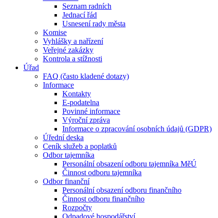
Seznam radních
Jednací řád
Usnesení rady města
Komise
Vyhlášky a nařízení
Veřejné zakázky
Kontrola a stížnosti
Úřad
FAQ (často kladené dotazy)
Informace
Kontakty
E-podatelna
Povinné informace
Výroční zpráva
Informace o zpracování osobních údajů (GDPR)
Úřední deska
Ceník služeb a poplatků
Odbor tajemníka
Personální obsazení odboru tajemníka MěÚ
Činnost odboru tajemníka
Odbor finanční
Personální obsazení odboru finančního
Činnost odboru finančního
Rozpočty
Odpadové hospodářství