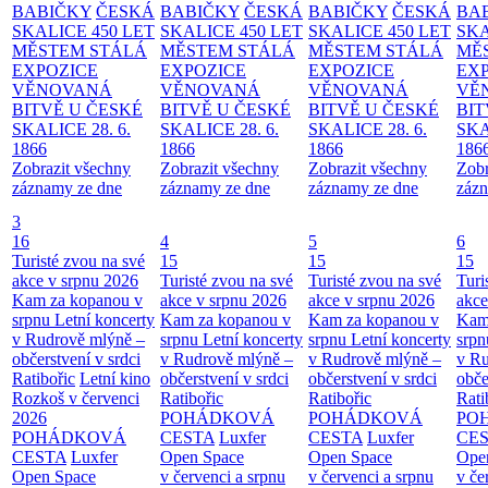
BABIČKY
ČESKÁ
BABIČKY
ČESKÁ
BABIČKY
ČESKÁ
BA
SKALICE 450 LET
SKALICE 450 LET
SKALICE 450 LET
SKA
MĚSTEM
STÁLÁ
MĚSTEM
STÁLÁ
MĚSTEM
STÁLÁ
MĚ
EXPOZICE
EXPOZICE
EXPOZICE
EX
VĚNOVANÁ
VĚNOVANÁ
VĚNOVANÁ
VĚ
BITVĚ U ČESKÉ
BITVĚ U ČESKÉ
BITVĚ U ČESKÉ
BIT
SKALICE 28. 6.
SKALICE 28. 6.
SKALICE 28. 6.
SKA
1866
1866
1866
186
Zobrazit všechny
Zobrazit všechny
Zobrazit všechny
Zobr
záznamy ze dne
záznamy ze dne
záznamy ze dne
zázn
3
16
4
5
6
Turisté zvou na své
15
15
15
akce v srpnu 2026
Turisté zvou na své
Turisté zvou na své
Turi
Kam za kopanou v
akce v srpnu 2026
akce v srpnu 2026
akce
srpnu
Letní koncerty
Kam za kopanou v
Kam za kopanou v
Kam
v Rudrově mlýně –
srpnu
Letní koncerty
srpnu
Letní koncerty
srp
občerstvení v srdci
v Rudrově mlýně –
v Rudrově mlýně –
v Ru
Ratibořic
Letní kino
občerstvení v srdci
občerstvení v srdci
obče
Rozkoš v červenci
Ratibořic
Ratibořic
Rati
2026
POHÁDKOVÁ
POHÁDKOVÁ
PO
POHÁDKOVÁ
CESTA
Luxfer
CESTA
Luxfer
CE
CESTA
Luxfer
Open Space
Open Space
Ope
Open Space
v červenci a srpnu
v červenci a srpnu
v če