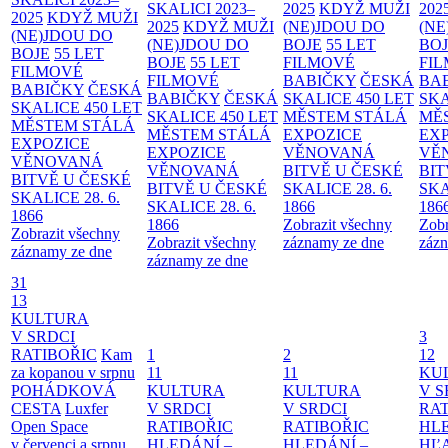
SKALICI 2023–
2025
KDYŽ MUŽI
202
2025
KDYŽ MUŽI
2025
KDYŽ MUŽI
(NE)JDOU DO
(NE
(NE)JDOU DO
(NE)JDOU DO
BOJE
55 LET
BO
BOJE
55 LET
BOJE
55 LET
FILMOVÉ
FI
FILMOVÉ
FILMOVÉ
BABIČKY
ČESKÁ
BA
BABIČKY
ČESKÁ
BABIČKY
ČESKÁ
SKALICE 450 LET
SKA
SKALICE 450 LET
SKALICE 450 LET
MĚSTEM
STÁLÁ
MĚ
MĚSTEM
STÁLÁ
MĚSTEM
STÁLÁ
EXPOZICE
EX
EXPOZICE
EXPOZICE
VĚNOVANÁ
VĚ
VĚNOVANÁ
VĚNOVANÁ
BITVĚ U ČESKÉ
BIT
BITVĚ U ČESKÉ
BITVĚ U ČESKÉ
SKALICE 28. 6.
SKA
SKALICE 28. 6.
SKALICE 28. 6.
1866
186
1866
1866
Zobrazit všechny
Zobr
Zobrazit všechny
Zobrazit všechny
záznamy ze dne
zázn
záznamy ze dne
záznamy ze dne
31
13
KULTURA
V SRDCI
3
RATIBOŘIC
Kam
1
2
12
za kopanou v srpnu
11
11
KU
POHÁDKOVÁ
KULTURA
KULTURA
V S
CESTA
Luxfer
V SRDCI
V SRDCI
RAT
Open Space
RATIBOŘIC
RATIBOŘIC
HLE
v červenci a srpnu
HLEDÁNÍ –
HLEDÁNÍ –
HĽ