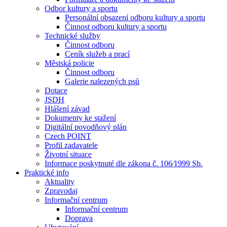
Odbor kultury a sportu
Personální obsazení odboru kultury a sportu
Činnost odboru kultury a sportu
Technické služby
Činnost odboru
Ceník služeb a prací
Městská policie
Činnost odboru
Galerie nalezených psů
Dotace
JSDH
Hlášení závad
Dokumenty ke stažení
Digitální povodňový plán
Czech POINT
Profil zadavatele
Životní situace
Informace poskytnuté dle zákona č. 106⁄1999 Sb.
Praktické info
Aktuality
Zpravodaj
Informační centrum
Informační centrum
Doprava