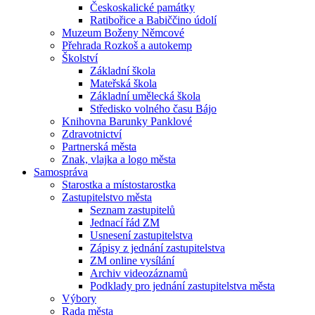
Českoskalické památky
Ratibořice a Babiččino údolí
Muzeum Boženy Němcové
Přehrada Rozkoš a autokemp
Školství
Základní škola
Mateřská škola
Základní umělecká škola
Středisko volného času Bájo
Knihovna Barunky Panklové
Zdravotnictví
Partnerská města
Znak, vlajka a logo města
Samospráva
Starostka a místostarostka
Zastupitelstvo města
Seznam zastupitelů
Jednací řád ZM
Usnesení zastupitelstva
Zápisy z jednání zastupitelstva
ZM online vysílání
Archiv videozáznamů
Podklady pro jednání zastupitelstva města
Výbory
Rada města