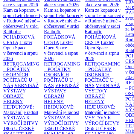
TR
akce v srpnu 2026
akce v srpnu 2026
akce v srpnu 2026
MO
Kam za kopanou v
Kam za kopanou v
Kam za kopanou v
BA
srpnu
Letní koncerty
srpnu
Letní koncerty
srpnu
Letní koncerty
zvou
v Rudrově mlýně –
v Rudrově mlýně –
v Rudrově mlýně –
v sr
občerstvení v srdci
občerstvení v srdci
občerstvení v srdci
za k
Ratibořic
Ratibořic
Ratibořic
Letn
POHÁDKOVÁ
POHÁDKOVÁ
POHÁDKOVÁ
Rud
CESTA
Luxfer
CESTA
Luxfer
CESTA
Luxfer
obče
Open Space
Open Space
Open Space
Rati
v červenci a srpnu
v červenci a srpnu
v červenci a srpnu
PO
2026
2026
2026
CE
RETROGAMING
RETROGAMING
RETROGAMING
Ope
– POČÁTKY
– POČÁTKY
– POČÁTKY
v če
OSOBNÍCH
OSOBNÍCH
OSOBNÍCH
202
POČÍTAČŮ U
POČÍTAČŮ U
POČÍTAČŮ U
RE
NÁS
VERNISÁŽ
NÁS
VERNISÁŽ
NÁS
VERNISÁŽ
– 
VÝSTAVY
VÝSTAVY
VÝSTAVY
OS
OBRAZŮ
OBRAZŮ
OBRAZŮ
PO
HELENY
HELENY
HELENY
NÁ
HEJDUKOVÉ:
HEJDUKOVÉ:
HEJDUKOVÉ:
VÝ
Malování je radost
Malování je radost
Malování je radost
OB
VÝSTAVA K
VÝSTAVA K
VÝSTAVA K
HE
VÝROČÍ BITVY
VÝROČÍ BITVY
VÝROČÍ BITVY
HE
1866 U ČESKÉ
1866 U ČESKÉ
1866 U ČESKÉ
Malo
SKALICE
160.
SKALICE
160.
SKALICE
160.