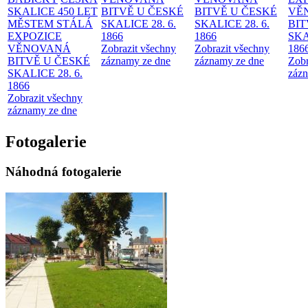
SKALICE 450 LET
BITVĚ U ČESKÉ
BITVĚ U ČESKÉ
VĚ
MĚSTEM
STÁLÁ
SKALICE 28. 6.
SKALICE 28. 6.
BIT
EXPOZICE
1866
1866
SKA
VĚNOVANÁ
Zobrazit všechny
Zobrazit všechny
186
BITVĚ U ČESKÉ
záznamy ze dne
záznamy ze dne
Zobr
SKALICE 28. 6.
zázn
1866
Zobrazit všechny
záznamy ze dne
Fotogalerie
Náhodná fotogalerie