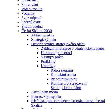
Ubytování
Stravování
Videokronika
Vodárny
Svoz odpadů
Sběrný dvůr
Školní jídelna
Česká Skalice 2030
Aktuality, akce
Strategický plán
Historie vzniku strategického plánu
Základní informace o Strategickém plánu
Harmonogram prací
Výstupy práce
Podklady
Kontakty
Řídicí skupina
Kontaktní osoba
Pracovní skupiny
Komise pro zpracování
Strategického plánu
Akční plán města
Plán rozvoje sportu
Řídící skupina Strategického plánu města Česká
Skalice