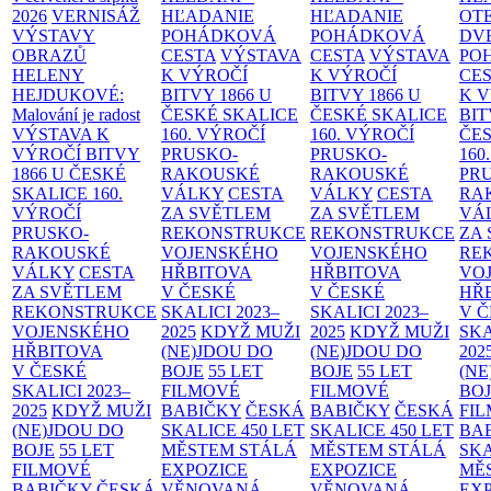
2026
VERNISÁŽ
HĽADANIE
HĽADANIE
OT
VÝSTAVY
POHÁDKOVÁ
POHÁDKOVÁ
DV
OBRAZŮ
CESTA
VÝSTAVA
CESTA
VÝSTAVA
PO
HELENY
K VÝROČÍ
K VÝROČÍ
CE
HEJDUKOVÉ:
BITVY 1866 U
BITVY 1866 U
K 
Malování je radost
ČESKÉ SKALICE
ČESKÉ SKALICE
BIT
VÝSTAVA K
160. VÝROČÍ
160. VÝROČÍ
ČES
VÝROČÍ BITVY
PRUSKO-
PRUSKO-
160
1866 U ČESKÉ
RAKOUSKÉ
RAKOUSKÉ
PR
SKALICE
160.
VÁLKY
CESTA
VÁLKY
CESTA
RA
VÝROČÍ
ZA SVĚTLEM
ZA SVĚTLEM
VÁ
PRUSKO-
REKONSTRUKCE
REKONSTRUKCE
ZA
RAKOUSKÉ
VOJENSKÉHO
VOJENSKÉHO
RE
VÁLKY
CESTA
HŘBITOVA
HŘBITOVA
VO
ZA SVĚTLEM
V ČESKÉ
V ČESKÉ
HŘ
REKONSTRUKCE
SKALICI 2023–
SKALICI 2023–
V 
VOJENSKÉHO
2025
KDYŽ MUŽI
2025
KDYŽ MUŽI
SKA
HŘBITOVA
(NE)JDOU DO
(NE)JDOU DO
202
V ČESKÉ
BOJE
55 LET
BOJE
55 LET
(NE
SKALICI 2023–
FILMOVÉ
FILMOVÉ
BO
2025
KDYŽ MUŽI
BABIČKY
ČESKÁ
BABIČKY
ČESKÁ
FI
(NE)JDOU DO
SKALICE 450 LET
SKALICE 450 LET
BA
BOJE
55 LET
MĚSTEM
STÁLÁ
MĚSTEM
STÁLÁ
SKA
FILMOVÉ
EXPOZICE
EXPOZICE
MĚ
BABIČKY
ČESKÁ
VĚNOVANÁ
VĚNOVANÁ
EX