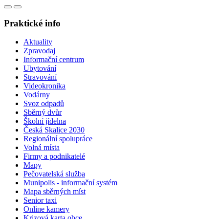
Praktické info
Aktuality
Zpravodaj
Informační centrum
Ubytování
Stravování
Videokronika
Vodárny
Svoz odpadů
Sběrný dvůr
Školní jídelna
Česká Skalice 2030
Regionální spolupráce
Volná místa
Firmy a podnikatelé
Mapy
Pečovatelská služba
Munipolis - informační systém
Mapa sběrných míst
Senior taxi
Online kamery
Krizová karta obce