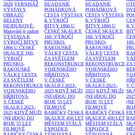
2026
VERNISÁŽ
HĽADANIE
HĽADANIE
OT
VÝSTAVY
POHÁDKOVÁ
POHÁDKOVÁ
DV
OBRAZŮ
CESTA
VÝSTAVA
CESTA
VÝSTAVA
PO
HELENY
K VÝROČÍ
K VÝROČÍ
CE
HEJDUKOVÉ:
BITVY 1866 U
BITVY 1866 U
K 
Malování je radost
ČESKÉ SKALICE
ČESKÉ SKALICE
BIT
VÝSTAVA K
160. VÝROČÍ
160. VÝROČÍ
ČES
VÝROČÍ BITVY
PRUSKO-
PRUSKO-
160
1866 U ČESKÉ
RAKOUSKÉ
RAKOUSKÉ
PR
SKALICE
160.
VÁLKY
CESTA
VÁLKY
CESTA
RA
VÝROČÍ
ZA SVĚTLEM
ZA SVĚTLEM
VÁ
PRUSKO-
REKONSTRUKCE
REKONSTRUKCE
ZA
RAKOUSKÉ
VOJENSKÉHO
VOJENSKÉHO
RE
VÁLKY
CESTA
HŘBITOVA
HŘBITOVA
VO
ZA SVĚTLEM
V ČESKÉ
V ČESKÉ
HŘ
REKONSTRUKCE
SKALICI 2023–
SKALICI 2023–
V 
VOJENSKÉHO
2025
KDYŽ MUŽI
2025
KDYŽ MUŽI
SKA
HŘBITOVA
(NE)JDOU DO
(NE)JDOU DO
202
V ČESKÉ
BOJE
55 LET
BOJE
55 LET
(NE
SKALICI 2023–
FILMOVÉ
FILMOVÉ
BO
2025
KDYŽ MUŽI
BABIČKY
ČESKÁ
BABIČKY
ČESKÁ
FI
(NE)JDOU DO
SKALICE 450 LET
SKALICE 450 LET
BA
BOJE
55 LET
MĚSTEM
STÁLÁ
MĚSTEM
STÁLÁ
SKA
FILMOVÉ
EXPOZICE
EXPOZICE
MĚ
BABIČKY
ČESKÁ
VĚNOVANÁ
VĚNOVANÁ
EX