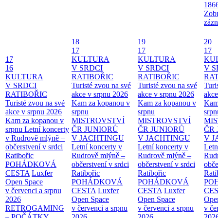
186
Zobr
zázn
18
19
20
17
17
17
17
KULTURA
KULTURA
KU
16
V SRDCI
V SRDCI
V S
KULTURA
RATIBOŘIC
RATIBOŘIC
RAT
V SRDCI
Turisté zvou na své
Turisté zvou na své
Turi
RATIBOŘIC
akce v srpnu 2026
akce v srpnu 2026
akce
Turisté zvou na své
Kam za kopanou v
Kam za kopanou v
Kam
akce v srpnu 2026
srpnu
srpnu
srpn
Kam za kopanou v
MISTROVSTVÍ
MISTROVSTVÍ
MI
srpnu
Letní koncerty
ČR JUNIORŮ
ČR JUNIORŮ
ČR 
v Rudrově mlýně –
V JACHTINGU
V JACHTINGU
V 
občerstvení v srdci
Letní koncerty v
Letní koncerty v
Letn
Ratibořic
Rudrově mlýně –
Rudrově mlýně –
Rud
POHÁDKOVÁ
občerstvení v srdci
občerstvení v srdci
obče
CESTA
Luxfer
Ratibořic
Ratibořic
Rati
Open Space
POHÁDKOVÁ
POHÁDKOVÁ
PO
v červenci a srpnu
CESTA
Luxfer
CESTA
Luxfer
CE
2026
Open Space
Open Space
Ope
RETROGAMING
v červenci a srpnu
v červenci a srpnu
v če
– POČÁTKY
2026
2026
202