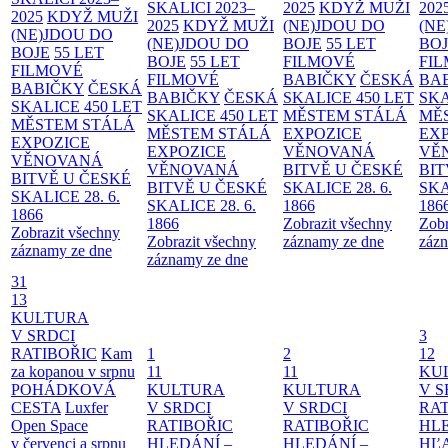
SKALICI 2023–
2025
KDYŽ MUŽI
202
2025
KDYŽ MUŽI
2025
KDYŽ MUŽI
(NE)JDOU DO
(NE
(NE)JDOU DO
(NE)JDOU DO
BOJE
55 LET
BO
BOJE
55 LET
BOJE
55 LET
FILMOVÉ
FI
FILMOVÉ
FILMOVÉ
BABIČKY
ČESKÁ
BA
BABIČKY
ČESKÁ
BABIČKY
ČESKÁ
SKALICE 450 LET
SKA
SKALICE 450 LET
SKALICE 450 LET
MĚSTEM
STÁLÁ
MĚ
MĚSTEM
STÁLÁ
MĚSTEM
STÁLÁ
EXPOZICE
EX
EXPOZICE
EXPOZICE
VĚNOVANÁ
VĚ
VĚNOVANÁ
VĚNOVANÁ
BITVĚ U ČESKÉ
BIT
BITVĚ U ČESKÉ
BITVĚ U ČESKÉ
SKALICE 28. 6.
SKA
SKALICE 28. 6.
SKALICE 28. 6.
1866
186
1866
1866
Zobrazit všechny
Zobr
Zobrazit všechny
Zobrazit všechny
záznamy ze dne
zázn
záznamy ze dne
záznamy ze dne
31
13
KULTURA
V SRDCI
3
RATIBOŘIC
Kam
1
2
12
za kopanou v srpnu
11
11
KU
POHÁDKOVÁ
KULTURA
KULTURA
V S
CESTA
Luxfer
V SRDCI
V SRDCI
RAT
Open Space
RATIBOŘIC
RATIBOŘIC
HLE
v červenci a srpnu
HLEDÁNÍ –
HLEDÁNÍ –
HĽ