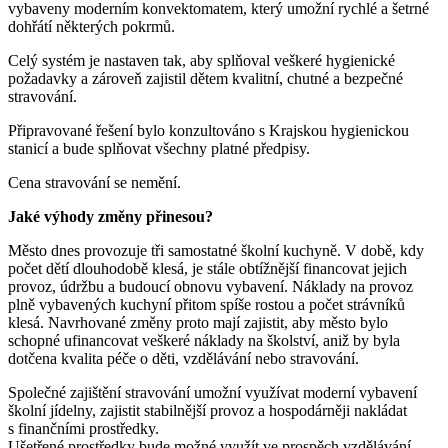
vybaveny moderním konvektomatem, který umožní rychlé a šetrné
dohřátí některých pokrmů.
Celý systém je nastaven tak, aby splňoval veškeré hygienické
požadavky a zároveň zajistil dětem kvalitní, chutné a bezpečné
stravování.
Připravované řešení bylo konzultováno s Krajskou hygienickou
stanicí a bude splňovat všechny platné předpisy.
Cena stravování se nemění.
Jaké výhody změny přinesou?
Město dnes provozuje tři samostatné školní kuchyně. V době, kdy
počet dětí dlouhodobě klesá, je stále obtížnější financovat jejich
provoz, údržbu a budoucí obnovu vybavení. Náklady na provoz
plně vybavených kuchyní přitom spíše rostou a počet strávníků
klesá. Navrhované změny proto mají zajistit, aby město bylo
schopné ufinancovat veškeré náklady na školství, aniž by byla
dotčena kvalita péče o děti, vzdělávání nebo stravování.
Společné zajištění stravování umožní využívat moderní vybavení
školní jídelny, zajistit stabilnější provoz a hospodárněji nakládat
s finančními prostředky.
Ušetřené prostředky bude možné využít ve prospěch vzdělávání,