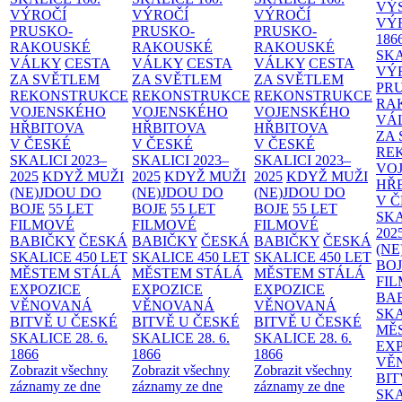
VÝ
VÝROČÍ
VÝROČÍ
VÝROČÍ
VÝ
PRUSKO-
PRUSKO-
PRUSKO-
186
RAKOUSKÉ
RAKOUSKÉ
RAKOUSKÉ
SK
VÁLKY
CESTA
VÁLKY
CESTA
VÁLKY
CESTA
VÝ
ZA SVĚTLEM
ZA SVĚTLEM
ZA SVĚTLEM
PR
REKONSTRUKCE
REKONSTRUKCE
REKONSTRUKCE
RA
VOJENSKÉHO
VOJENSKÉHO
VOJENSKÉHO
VÁ
HŘBITOVA
HŘBITOVA
HŘBITOVA
ZA
V ČESKÉ
V ČESKÉ
V ČESKÉ
RE
SKALICI 2023–
SKALICI 2023–
SKALICI 2023–
VO
2025
KDYŽ MUŽI
2025
KDYŽ MUŽI
2025
KDYŽ MUŽI
HŘ
(NE)JDOU DO
(NE)JDOU DO
(NE)JDOU DO
V 
BOJE
55 LET
BOJE
55 LET
BOJE
55 LET
SKA
FILMOVÉ
FILMOVÉ
FILMOVÉ
202
BABIČKY
ČESKÁ
BABIČKY
ČESKÁ
BABIČKY
ČESKÁ
(NE
SKALICE 450 LET
SKALICE 450 LET
SKALICE 450 LET
BO
MĚSTEM
STÁLÁ
MĚSTEM
STÁLÁ
MĚSTEM
STÁLÁ
FI
EXPOZICE
EXPOZICE
EXPOZICE
BA
VĚNOVANÁ
VĚNOVANÁ
VĚNOVANÁ
SKA
BITVĚ U ČESKÉ
BITVĚ U ČESKÉ
BITVĚ U ČESKÉ
MĚ
SKALICE 28. 6.
SKALICE 28. 6.
SKALICE 28. 6.
EX
1866
1866
1866
VĚ
Zobrazit všechny
Zobrazit všechny
Zobrazit všechny
BIT
záznamy ze dne
záznamy ze dne
záznamy ze dne
SKA