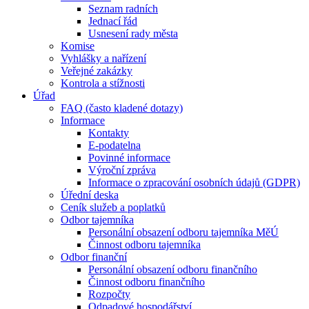
Seznam radních
Jednací řád
Usnesení rady města
Komise
Vyhlášky a nařízení
Veřejné zakázky
Kontrola a stížnosti
Úřad
FAQ (často kladené dotazy)
Informace
Kontakty
E-podatelna
Povinné informace
Výroční zpráva
Informace o zpracování osobních údajů (GDPR)
Úřední deska
Ceník služeb a poplatků
Odbor tajemníka
Personální obsazení odboru tajemníka MěÚ
Činnost odboru tajemníka
Odbor finanční
Personální obsazení odboru finančního
Činnost odboru finančního
Rozpočty
Odpadové hospodářství