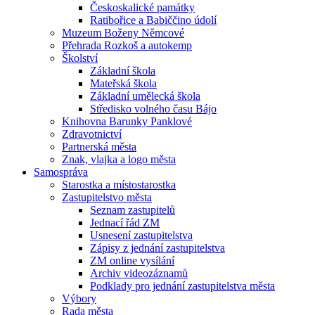
Českoskalické památky
Ratibořice a Babiččino údolí
Muzeum Boženy Němcové
Přehrada Rozkoš a autokemp
Školství
Základní škola
Mateřská škola
Základní umělecká škola
Středisko volného času Bájo
Knihovna Barunky Panklové
Zdravotnictví
Partnerská města
Znak, vlajka a logo města
Samospráva
Starostka a místostarostka
Zastupitelstvo města
Seznam zastupitelů
Jednací řád ZM
Usnesení zastupitelstva
Zápisy z jednání zastupitelstva
ZM online vysílání
Archiv videozáznamů
Podklady pro jednání zastupitelstva města
Výbory
Rada města