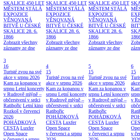
SKALICE 450 LET
SKALICE 450 LET
SKALICE 450 LET
SKA
MĚSTEM
STÁLÁ
MĚSTEM
STÁLÁ
MĚSTEM
STÁLÁ
MĚ
EXPOZICE
EXPOZICE
EXPOZICE
EX
VĚNOVANÁ
VĚNOVANÁ
VĚNOVANÁ
VĚ
BITVĚ U ČESKÉ
BITVĚ U ČESKÉ
BITVĚ U ČESKÉ
BIT
SKALICE 28. 6.
SKALICE 28. 6.
SKALICE 28. 6.
SKA
1866
1866
1866
186
Zobrazit všechny
Zobrazit všechny
Zobrazit všechny
Zobr
záznamy ze dne
záznamy ze dne
záznamy ze dne
zázn
3
16
4
5
6
Turisté zvou na své
15
15
15
akce v srpnu 2026
Turisté zvou na své
Turisté zvou na své
Turi
Kam za kopanou v
akce v srpnu 2026
akce v srpnu 2026
akce
srpnu
Letní koncerty
Kam za kopanou v
Kam za kopanou v
Kam
v Rudrově mlýně –
srpnu
Letní koncerty
srpnu
Letní koncerty
srp
občerstvení v srdci
v Rudrově mlýně –
v Rudrově mlýně –
v Ru
Ratibořic
Letní kino
občerstvení v srdci
občerstvení v srdci
obče
Rozkoš v červenci
Ratibořic
Ratibořic
Rati
2026
POHÁDKOVÁ
POHÁDKOVÁ
PO
POHÁDKOVÁ
CESTA
Luxfer
CESTA
Luxfer
CE
CESTA
Luxfer
Open Space
Open Space
Ope
Open Space
v červenci a srpnu
v červenci a srpnu
v če
v červenci a srpnu
2026
2026
202