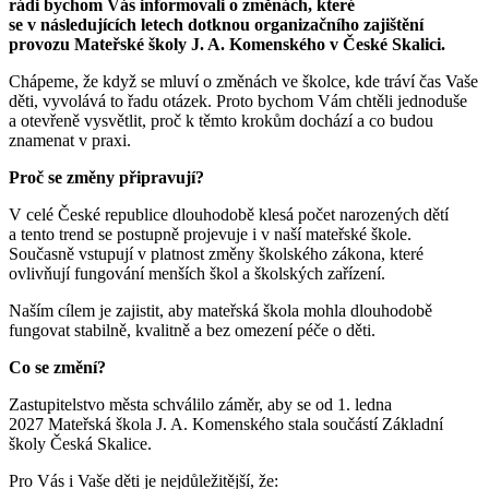
rádi bychom Vás informovali o změnách, které
se v následujících letech dotknou organizačního zajištění
provozu Mateřské školy J. A. Komenského v České Skalici.
Chápeme, že když se mluví o změnách ve školce, kde tráví čas Vaše
děti, vyvolává to řadu otázek. Proto bychom Vám chtěli jednoduše
a otevřeně vysvětlit, proč k těmto krokům dochází a co budou
znamenat v praxi.
Proč se změny připravují?
V celé České republice dlouhodobě klesá počet narozených dětí
a tento trend se postupně projevuje i v naší mateřské škole.
Současně vstupují v platnost změny školského zákona, které
ovlivňují fungování menších škol a školských zařízení.
Naším cílem je zajistit, aby mateřská škola mohla dlouhodobě
fungovat stabilně, kvalitně a bez omezení péče o děti.
Co se změní?
Zastupitelstvo města schválilo záměr, aby se od 1. ledna
2027 Mateřská škola J. A. Komenského stala součástí Základní
školy Česká Skalice.
Pro Vás i Vaše děti je nejdůležitější, že: