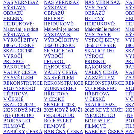
NÁS
VERNISÁŽ
NÁS
VERNISÁŽ
NÁS
VERNISÁŽ
NÁ
VÝSTAVY
VÝSTAVY
VÝSTAVY
VÝ
OBRAZŮ
OBRAZŮ
OBRAZŮ
OB
HELENY
HELENY
HELENY
HE
HEJDUKOVÉ:
HEJDUKOVÉ:
HEJDUKOVÉ:
HE
Malování je radost
Malování je radost
Malování je radost
Malo
VÝSTAVA K
VÝSTAVA K
VÝSTAVA K
VÝ
VÝROČÍ BITVY
VÝROČÍ BITVY
VÝROČÍ BITVY
VÝ
1866 U ČESKÉ
1866 U ČESKÉ
1866 U ČESKÉ
186
SKALICE
160.
SKALICE
160.
SKALICE
160.
SK
VÝROČÍ
VÝROČÍ
VÝROČÍ
VÝ
PRUSKO-
PRUSKO-
PRUSKO-
PR
RAKOUSKÉ
RAKOUSKÉ
RAKOUSKÉ
RA
VÁLKY
CESTA
VÁLKY
CESTA
VÁLKY
CESTA
VÁ
ZA SVĚTLEM
ZA SVĚTLEM
ZA SVĚTLEM
ZA
REKONSTRUKCE
REKONSTRUKCE
REKONSTRUKCE
RE
VOJENSKÉHO
VOJENSKÉHO
VOJENSKÉHO
VO
HŘBITOVA
HŘBITOVA
HŘBITOVA
HŘ
V ČESKÉ
V ČESKÉ
V ČESKÉ
V 
SKALICI 2023–
SKALICI 2023–
SKALICI 2023–
SKA
2025
KDYŽ MUŽI
2025
KDYŽ MUŽI
2025
KDYŽ MUŽI
202
(NE)JDOU DO
(NE)JDOU DO
(NE)JDOU DO
(NE
BOJE
55 LET
BOJE
55 LET
BOJE
55 LET
BO
FILMOVÉ
FILMOVÉ
FILMOVÉ
FI
BABIČKY
ČESKÁ
BABIČKY
ČESKÁ
BABIČKY
ČESKÁ
BA