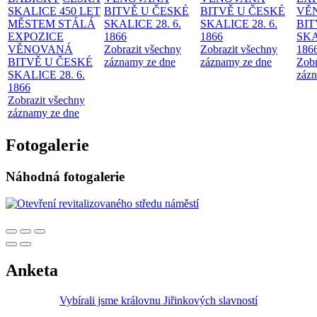
SKALICE 450 LET
BITVĚ U ČESKÉ
BITVĚ U ČESKÉ
VĚ
MĚSTEM
STÁLÁ
SKALICE 28. 6.
SKALICE 28. 6.
BIT
EXPOZICE
1866
1866
SKA
VĚNOVANÁ
Zobrazit všechny
Zobrazit všechny
186
BITVĚ U ČESKÉ
záznamy ze dne
záznamy ze dne
Zobr
SKALICE 28. 6.
zázn
1866
Zobrazit všechny
záznamy ze dne
Fotogalerie
Náhodná fotogalerie
Anketa
Vybírali jsme královnu Jiřinkových slavností