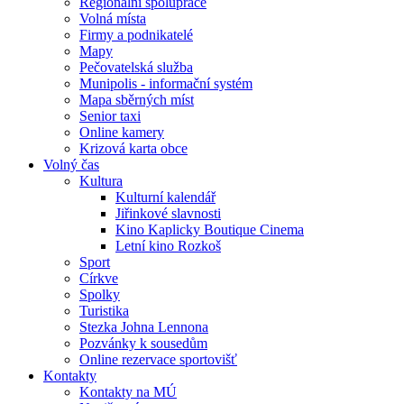
Regionální spolupráce
Volná místa
Firmy a podnikatelé
Mapy
Pečovatelská služba
Munipolis - informační systém
Mapa sběrných míst
Senior taxi
Online kamery
Krizová karta obce
Volný čas
Kultura
Kulturní kalendář
Jiřinkové slavnosti
Kino Kaplicky Boutique Cinema
Letní kino Rozkoš
Sport
Církve
Spolky
Turistika
Stezka Johna Lennona
Pozvánky k sousedům
Online rezervace sportovišť
Kontakty
Kontakty na MÚ