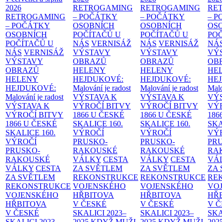
2026
RETROGAMING
RETROGAMING
RE
RETROGAMING
– POČÁTKY
– POČÁTKY
– 
– POČÁTKY
OSOBNÍCH
OSOBNÍCH
OS
OSOBNÍCH
POČÍTAČŮ U
POČÍTAČŮ U
PO
POČÍTAČŮ U
NÁS
VERNISÁŽ
NÁS
VERNISÁŽ
NÁ
NÁS
VERNISÁŽ
VÝSTAVY
VÝSTAVY
VÝ
VÝSTAVY
OBRAZŮ
OBRAZŮ
OB
OBRAZŮ
HELENY
HELENY
HE
HELENY
HEJDUKOVÉ:
HEJDUKOVÉ:
HE
HEJDUKOVÉ:
Malování je radost
Malování je radost
Malo
Malování je radost
VÝSTAVA K
VÝSTAVA K
VÝ
VÝSTAVA K
VÝROČÍ BITVY
VÝROČÍ BITVY
VÝ
VÝROČÍ BITVY
1866 U ČESKÉ
1866 U ČESKÉ
186
1866 U ČESKÉ
SKALICE
160.
SKALICE
160.
SK
SKALICE
160.
VÝROČÍ
VÝROČÍ
VÝ
VÝROČÍ
PRUSKO-
PRUSKO-
PR
PRUSKO-
RAKOUSKÉ
RAKOUSKÉ
RA
RAKOUSKÉ
VÁLKY
CESTA
VÁLKY
CESTA
VÁ
VÁLKY
CESTA
ZA SVĚTLEM
ZA SVĚTLEM
ZA
ZA SVĚTLEM
REKONSTRUKCE
REKONSTRUKCE
RE
REKONSTRUKCE
VOJENSKÉHO
VOJENSKÉHO
VO
VOJENSKÉHO
HŘBITOVA
HŘBITOVA
HŘ
HŘBITOVA
V ČESKÉ
V ČESKÉ
V 
V ČESKÉ
SKALICI 2023–
SKALICI 2023–
SKA
SKALICI 2023–
2025
KDYŽ MUŽI
2025
KDYŽ MUŽI
202