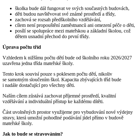
školka bude dál fungovat ve svých současných budovách,
děti budou navštěvovat své známé prostředí a třídy,
zachová se rozsah předškolního vzdělávání,
cílem není propouštění zaměstnanců ani omezení péče o děti,
posílí se spolupráce mezi mateřskou a základní školou, což
dětem usnadní přechod do první třídy.
Úprava počtu tříd
Vzhledem k nižšímu počtu dětí bude od školního roku 2026/2027
uzavřena jedna třída mateřské školy.
Tento krok souvisí pouze s poklesem počtu dětí, nikoliv
se samotným sloučením škol. Kapacita zbývajících tříd bude
i nadále dostačující pro všechny děti.
Naším cílem zůstává zachovat příjemné prostředí, kvalitní
vzdělávání a individuální přístup ke každému dítěti.
Část uvolněných prostor využijeme pro vybudování nové výdejny
stravy, která umožní pohodlné podávání jídel přímo v budově
mateřské školy.
Jak to bude se stravováním?