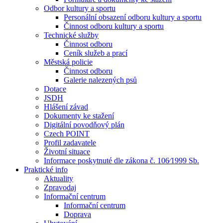
Odbor kultury a sportu
Personální obsazení odboru kultury a sportu
Činnost odboru kultury a sportu
Technické služby
Činnost odboru
Ceník služeb a prací
Městská policie
Činnost odboru
Galerie nalezených psů
Dotace
JSDH
Hlášení závad
Dokumenty ke stažení
Digitální povodňový plán
Czech POINT
Profil zadavatele
Životní situace
Informace poskytnuté dle zákona č. 106⁄1999 Sb.
Praktické info
Aktuality
Zpravodaj
Informační centrum
Informační centrum
Doprava