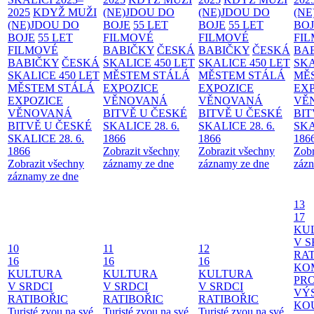
2025
KDYŽ MUŽI
(NE)JDOU DO
(NE)JDOU DO
(NE
(NE)JDOU DO
BOJE
55 LET
BOJE
55 LET
BO
BOJE
55 LET
FILMOVÉ
FILMOVÉ
FI
FILMOVÉ
BABIČKY
ČESKÁ
BABIČKY
ČESKÁ
BA
BABIČKY
ČESKÁ
SKALICE 450 LET
SKALICE 450 LET
SKA
SKALICE 450 LET
MĚSTEM
STÁLÁ
MĚSTEM
STÁLÁ
MĚ
MĚSTEM
STÁLÁ
EXPOZICE
EXPOZICE
EX
EXPOZICE
VĚNOVANÁ
VĚNOVANÁ
VĚ
VĚNOVANÁ
BITVĚ U ČESKÉ
BITVĚ U ČESKÉ
BIT
BITVĚ U ČESKÉ
SKALICE 28. 6.
SKALICE 28. 6.
SKA
SKALICE 28. 6.
1866
1866
186
1866
Zobrazit všechny
Zobrazit všechny
Zobr
Zobrazit všechny
záznamy ze dne
záznamy ze dne
zázn
záznamy ze dne
13
17
KU
V S
10
11
12
RAT
16
16
16
KO
KULTURA
KULTURA
KULTURA
PR
V SRDCI
V SRDCI
V SRDCI
VÝ
RATIBOŘIC
RATIBOŘIC
RATIBOŘIC
KO
Turisté zvou na své
Turisté zvou na své
Turisté zvou na své