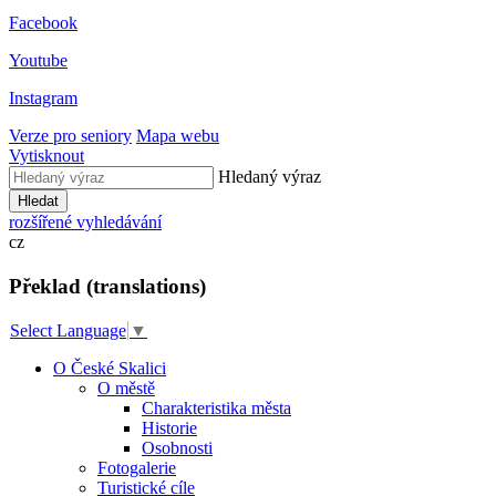
Facebook
Youtube
Instagram
Verze pro seniory
Mapa webu
Vytisknout
Hledaný výraz
Hledat
rozšířené vyhledávání
cz
Překlad (translations)
Select Language
▼
O České Skalici
O městě
Charakteristika města
Historie
Osobnosti
Fotogalerie
Turistické cíle