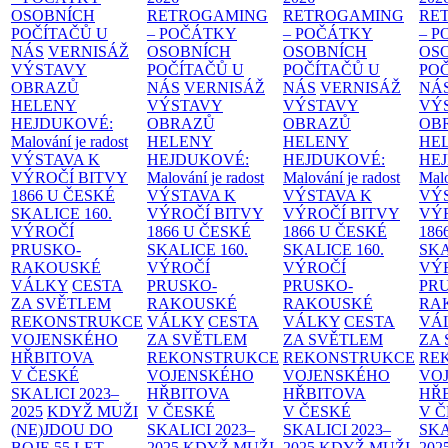
OSOBNÍCH
RETROGAMING
RETROGAMING
RE
POČÍTAČŮ U
– POČÁTKY
– POČÁTKY
– 
NÁS
VERNISÁŽ
OSOBNÍCH
OSOBNÍCH
OS
VÝSTAVY
POČÍTAČŮ U
POČÍTAČŮ U
PO
OBRAZŮ
NÁS
VERNISÁŽ
NÁS
VERNISÁŽ
NÁ
HELENY
VÝSTAVY
VÝSTAVY
VÝ
HEJDUKOVÉ:
OBRAZŮ
OBRAZŮ
OB
Malování je radost
HELENY
HELENY
HE
VÝSTAVA K
HEJDUKOVÉ:
HEJDUKOVÉ:
HE
VÝROČÍ BITVY
Malování je radost
Malování je radost
Malo
1866 U ČESKÉ
VÝSTAVA K
VÝSTAVA K
VÝ
SKALICE
160.
VÝROČÍ BITVY
VÝROČÍ BITVY
VÝ
VÝROČÍ
1866 U ČESKÉ
1866 U ČESKÉ
186
PRUSKO-
SKALICE
160.
SKALICE
160.
SK
RAKOUSKÉ
VÝROČÍ
VÝROČÍ
VÝ
VÁLKY
CESTA
PRUSKO-
PRUSKO-
PR
ZA SVĚTLEM
RAKOUSKÉ
RAKOUSKÉ
RA
REKONSTRUKCE
VÁLKY
CESTA
VÁLKY
CESTA
VÁ
VOJENSKÉHO
ZA SVĚTLEM
ZA SVĚTLEM
ZA
HŘBITOVA
REKONSTRUKCE
REKONSTRUKCE
RE
V ČESKÉ
VOJENSKÉHO
VOJENSKÉHO
VO
SKALICI 2023–
HŘBITOVA
HŘBITOVA
HŘ
2025
KDYŽ MUŽI
V ČESKÉ
V ČESKÉ
V 
(NE)JDOU DO
SKALICI 2023–
SKALICI 2023–
SKA
BOJE
55 LET
2025
KDYŽ MUŽI
2025
KDYŽ MUŽI
202