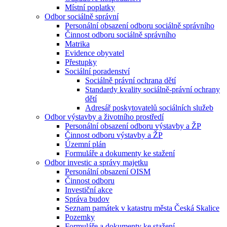
Místní poplatky
Odbor sociálně správní
Personální obsazení odboru sociálně správního
Činnost odboru sociálně správního
Matrika
Evidence obyvatel
Přestupky
Sociální poradenství
Sociálně právní ochrana dětí
Standardy kvality sociálně-právní ochrany
dětí
Adresář poskytovatelů sociálních služeb
Odbor výstavby a životního prostředí
Personální obsazení odboru výstavby a ŽP
Činnost odboru výstavby a ŽP
Územní plán
Formuláře a dokumenty ke stažení
Odbor investic a správy majetku
Personální obsazení OISM
Činnost odboru
Investiční akce
Správa budov
Seznam památek v katastru města Česká Skalice
Pozemky
Formuláře a dokumenty ke stažení