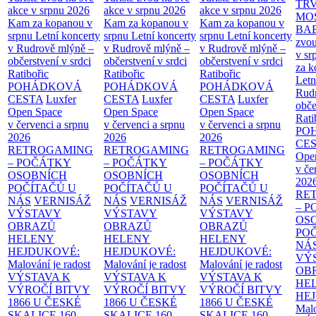
TR
akce v srpnu 2026
akce v srpnu 2026
akce v srpnu 2026
MO
Kam za kopanou v
Kam za kopanou v
Kam za kopanou v
BA
srpnu
Letní koncerty
srpnu
Letní koncerty
srpnu
Letní koncerty
zvou
v Rudrově mlýně –
v Rudrově mlýně –
v Rudrově mlýně –
v sr
občerstvení v srdci
občerstvení v srdci
občerstvení v srdci
za k
Ratibořic
Ratibořic
Ratibořic
Letn
POHÁDKOVÁ
POHÁDKOVÁ
POHÁDKOVÁ
Rud
CESTA
Luxfer
CESTA
Luxfer
CESTA
Luxfer
obče
Open Space
Open Space
Open Space
Rati
v červenci a srpnu
v červenci a srpnu
v červenci a srpnu
PO
2026
2026
2026
CE
RETROGAMING
RETROGAMING
RETROGAMING
Ope
– POČÁTKY
– POČÁTKY
– POČÁTKY
v če
OSOBNÍCH
OSOBNÍCH
OSOBNÍCH
202
POČÍTAČŮ U
POČÍTAČŮ U
POČÍTAČŮ U
RE
NÁS
VERNISÁŽ
NÁS
VERNISÁŽ
NÁS
VERNISÁŽ
– 
VÝSTAVY
VÝSTAVY
VÝSTAVY
OS
OBRAZŮ
OBRAZŮ
OBRAZŮ
PO
HELENY
HELENY
HELENY
NÁ
HEJDUKOVÉ:
HEJDUKOVÉ:
HEJDUKOVÉ:
VÝ
Malování je radost
Malování je radost
Malování je radost
OB
VÝSTAVA K
VÝSTAVA K
VÝSTAVA K
HE
VÝROČÍ BITVY
VÝROČÍ BITVY
VÝROČÍ BITVY
HE
1866 U ČESKÉ
1866 U ČESKÉ
1866 U ČESKÉ
Malo
SKALICE
160.
SKALICE
160.
SKALICE
160.