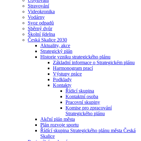
Ubytování
Stravování
Videokronika
Vodárny
Svoz odpadů
Sběrný dvůr
Školní jídelna
Česká Skalice 2030
Aktuality, akce
Strategický plán
Historie vzniku strategického plánu
Základní informace o Strategickém plánu
Harmonogram prací
Výstupy práce
Podklady
Kontakty
Řídicí skupina
Kontaktní osoba
Pracovní skupiny
Komise pro zpracování
Strategického plánu
Akční plán města
Plán rozvoje sportu
Řídící skupina Strategického plánu města Česká
Skalice