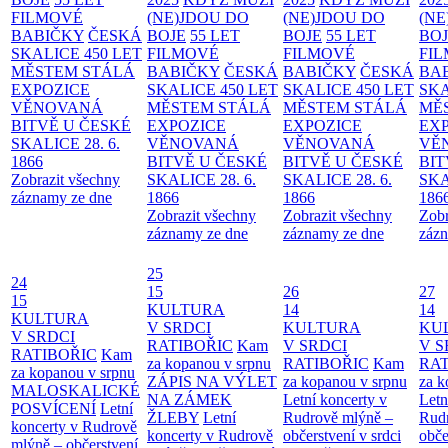
FILMOVÉ
(NE)JDOU DO
(NE)JDOU DO
(NE
BABIČKY
ČESKÁ
BOJE
55 LET
BOJE
55 LET
BO
SKALICE 450 LET
FILMOVÉ
FILMOVÉ
FI
MĚSTEM
STÁLÁ
BABIČKY
ČESKÁ
BABIČKY
ČESKÁ
BA
EXPOZICE
SKALICE 450 LET
SKALICE 450 LET
SKA
VĚNOVANÁ
MĚSTEM
STÁLÁ
MĚSTEM
STÁLÁ
MĚ
BITVĚ U ČESKÉ
EXPOZICE
EXPOZICE
EX
SKALICE 28. 6.
VĚNOVANÁ
VĚNOVANÁ
VĚ
1866
BITVĚ U ČESKÉ
BITVĚ U ČESKÉ
BIT
Zobrazit všechny
SKALICE 28. 6.
SKALICE 28. 6.
SKA
záznamy ze dne
1866
1866
186
Zobrazit všechny
Zobrazit všechny
Zobr
záznamy ze dne
záznamy ze dne
zázn
25
24
15
26
27
15
KULTURA
14
14
KULTURA
V SRDCI
KULTURA
KU
V SRDCI
RATIBOŘIC
Kam
V SRDCI
V S
RATIBOŘIC
Kam
za kopanou v srpnu
RATIBOŘIC
Kam
RAT
za kopanou v srpnu
ZÁPIS NA VÝLET
za kopanou v srpnu
za k
MALOSKALICKÉ
NA ZÁMEK
Letní koncerty v
Letn
POSVÍCENÍ
Letní
ŽLEBY
Letní
Rudrově mlýně –
Rud
koncerty v Rudrově
koncerty v Rudrově
občerstvení v srdci
obče
mlýně – občerstvení