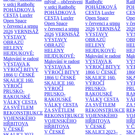
mlýně – občerstvení
Ratibořic
Rati
v srdci Ratibořic
v srdci Ratibořic
POHÁDKOVÁ
PO
POHÁDKOVÁ
POHÁDKOVÁ
CESTA
Luxfer
CE
CESTA
Luxfer
CESTA
Luxfer
Open Space
Ope
Open Space
Open Space
v červenci a srpnu
v če
v červenci a srpnu
v červenci a srpnu
2026
VERNISÁŽ
202
2026
VERNISÁŽ
2026
VERNISÁŽ
VÝSTAVY
VÝ
VÝSTAVY
VÝSTAVY
OBRAZŮ
OB
OBRAZŮ
OBRAZŮ
HELENY
HE
HELENY
HELENY
HEJDUKOVÉ:
HE
HEJDUKOVÉ:
HEJDUKOVÉ:
Malování je radost
Malo
Malování je radost
Malování je radost
VÝSTAVA K
VÝ
VÝSTAVA K
VÝSTAVA K
VÝROČÍ BITVY
VÝ
VÝROČÍ BITVY
VÝROČÍ BITVY
1866 U ČESKÉ
186
1866 U ČESKÉ
1866 U ČESKÉ
SKALICE
160.
SK
SKALICE
160.
SKALICE
160.
VÝROČÍ
VÝ
VÝROČÍ
VÝROČÍ
PRUSKO-
PR
PRUSKO-
PRUSKO-
RAKOUSKÉ
RA
RAKOUSKÉ
RAKOUSKÉ
VÁLKY
CESTA
VÁ
VÁLKY
CESTA
VÁLKY
CESTA
ZA SVĚTLEM
ZA
ZA SVĚTLEM
ZA SVĚTLEM
REKONSTRUKCE
RE
REKONSTRUKCE
REKONSTRUKCE
VOJENSKÉHO
VO
VOJENSKÉHO
VOJENSKÉHO
HŘBITOVA
HŘ
HŘBITOVA
HŘBITOVA
V ČESKÉ
V 
V ČESKÉ
V ČESKÉ
SKALICI 2023–
SKA
SKALICI 2023–