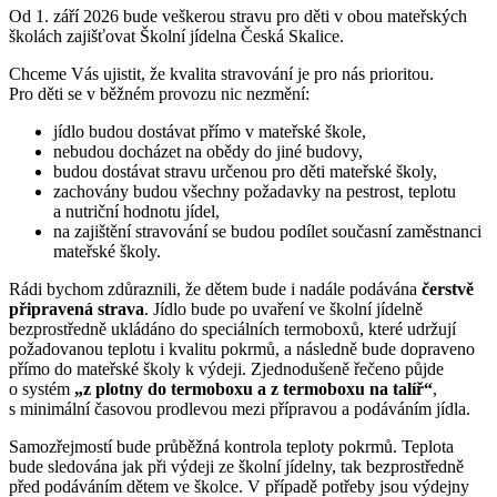
Od 1. září 2026 bude veškerou stravu pro děti v obou mateřských
školách zajišťovat Školní jídelna Česká Skalice.
Chceme Vás ujistit, že kvalita stravování je pro nás prioritou.
Pro děti se v běžném provozu nic nezmění:
jídlo budou dostávat přímo v mateřské škole,
nebudou docházet na obědy do jiné budovy,
budou dostávat stravu určenou pro děti mateřské školy,
zachovány budou všechny požadavky na pestrost, teplotu
a nutriční hodnotu jídel,
na zajištění stravování se budou podílet současní zaměstnanci
mateřské školy.
Rádi bychom zdůraznili, že dětem bude i nadále podávána
čerstvě
připravená strava
. Jídlo bude po uvaření ve školní jídelně
bezprostředně ukládáno do speciálních termoboxů, které udržují
požadovanou teplotu i kvalitu pokrmů, a následně bude dopraveno
přímo do mateřské školy k výdeji. Zjednodušeně řečeno půjde
o systém
„z plotny do termoboxu a z termoboxu na talíř“
,
s minimální časovou prodlevou mezi přípravou a podáváním jídla.
Samozřejmostí bude průběžná kontrola teploty pokrmů. Teplota
bude sledována jak při výdeji ze školní jídelny, tak bezprostředně
před podáváním dětem ve školce. V případě potřeby jsou výdejny