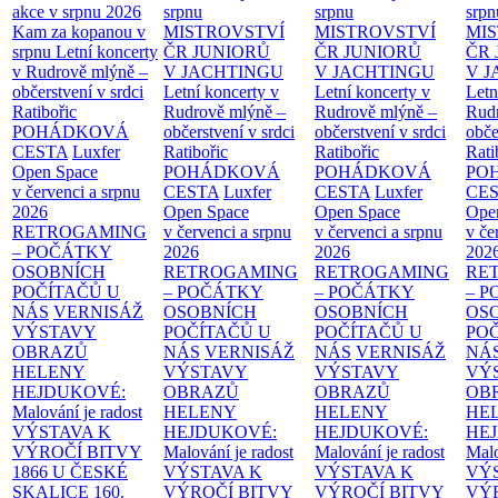
akce v srpnu 2026
srpnu
srpnu
srpn
Kam za kopanou v
MISTROVSTVÍ
MISTROVSTVÍ
MI
srpnu
Letní koncerty
ČR JUNIORŮ
ČR JUNIORŮ
ČR 
v Rudrově mlýně –
V JACHTINGU
V JACHTINGU
V 
občerstvení v srdci
Letní koncerty v
Letní koncerty v
Letn
Ratibořic
Rudrově mlýně –
Rudrově mlýně –
Rud
POHÁDKOVÁ
občerstvení v srdci
občerstvení v srdci
obče
CESTA
Luxfer
Ratibořic
Ratibořic
Rati
Open Space
POHÁDKOVÁ
POHÁDKOVÁ
PO
v červenci a srpnu
CESTA
Luxfer
CESTA
Luxfer
CE
2026
Open Space
Open Space
Ope
RETROGAMING
v červenci a srpnu
v červenci a srpnu
v če
– POČÁTKY
2026
2026
202
OSOBNÍCH
RETROGAMING
RETROGAMING
RE
POČÍTAČŮ U
– POČÁTKY
– POČÁTKY
– 
NÁS
VERNISÁŽ
OSOBNÍCH
OSOBNÍCH
OS
VÝSTAVY
POČÍTAČŮ U
POČÍTAČŮ U
PO
OBRAZŮ
NÁS
VERNISÁŽ
NÁS
VERNISÁŽ
NÁ
HELENY
VÝSTAVY
VÝSTAVY
VÝ
HEJDUKOVÉ:
OBRAZŮ
OBRAZŮ
OB
Malování je radost
HELENY
HELENY
HE
VÝSTAVA K
HEJDUKOVÉ:
HEJDUKOVÉ:
HE
VÝROČÍ BITVY
Malování je radost
Malování je radost
Malo
1866 U ČESKÉ
VÝSTAVA K
VÝSTAVA K
VÝ
SKALICE
160.
VÝROČÍ BITVY
VÝROČÍ BITVY
VÝ