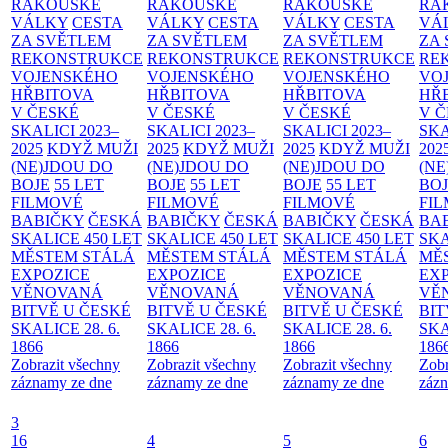
RAKOUSKÉ
RAKOUSKÉ
RAKOUSKÉ
RA
VÁLKY
CESTA
VÁLKY
CESTA
VÁLKY
CESTA
VÁ
ZA SVĚTLEM
ZA SVĚTLEM
ZA SVĚTLEM
ZA
REKONSTRUKCE
REKONSTRUKCE
REKONSTRUKCE
RE
VOJENSKÉHO
VOJENSKÉHO
VOJENSKÉHO
VO
HŘBITOVA
HŘBITOVA
HŘBITOVA
HŘ
V ČESKÉ
V ČESKÉ
V ČESKÉ
V 
SKALICI 2023–
SKALICI 2023–
SKALICI 2023–
SKA
2025
KDYŽ MUŽI
2025
KDYŽ MUŽI
2025
KDYŽ MUŽI
202
(NE)JDOU DO
(NE)JDOU DO
(NE)JDOU DO
(NE
BOJE
55 LET
BOJE
55 LET
BOJE
55 LET
BO
FILMOVÉ
FILMOVÉ
FILMOVÉ
FI
BABIČKY
ČESKÁ
BABIČKY
ČESKÁ
BABIČKY
ČESKÁ
BA
SKALICE 450 LET
SKALICE 450 LET
SKALICE 450 LET
SKA
MĚSTEM
STÁLÁ
MĚSTEM
STÁLÁ
MĚSTEM
STÁLÁ
MĚ
EXPOZICE
EXPOZICE
EXPOZICE
EX
VĚNOVANÁ
VĚNOVANÁ
VĚNOVANÁ
VĚ
BITVĚ U ČESKÉ
BITVĚ U ČESKÉ
BITVĚ U ČESKÉ
BIT
SKALICE 28. 6.
SKALICE 28. 6.
SKALICE 28. 6.
SKA
1866
1866
1866
186
Zobrazit všechny
Zobrazit všechny
Zobrazit všechny
Zobr
záznamy ze dne
záznamy ze dne
záznamy ze dne
zázn
3
16
4
5
6