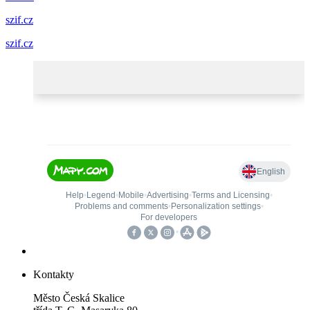
szif.cz
szif.cz
Kontakty
Město Česká Skalice