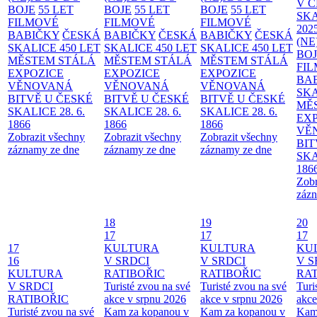
V 
BOJE
55 LET
BOJE
55 LET
BOJE
55 LET
SKA
FILMOVÉ
FILMOVÉ
FILMOVÉ
202
BABIČKY
ČESKÁ
BABIČKY
ČESKÁ
BABIČKY
ČESKÁ
(NE
SKALICE 450 LET
SKALICE 450 LET
SKALICE 450 LET
BO
MĚSTEM
STÁLÁ
MĚSTEM
STÁLÁ
MĚSTEM
STÁLÁ
FI
EXPOZICE
EXPOZICE
EXPOZICE
BA
VĚNOVANÁ
VĚNOVANÁ
VĚNOVANÁ
SKA
BITVĚ U ČESKÉ
BITVĚ U ČESKÉ
BITVĚ U ČESKÉ
MĚ
SKALICE 28. 6.
SKALICE 28. 6.
SKALICE 28. 6.
EX
1866
1866
1866
VĚ
Zobrazit všechny
Zobrazit všechny
Zobrazit všechny
BIT
záznamy ze dne
záznamy ze dne
záznamy ze dne
SKA
186
Zobr
zázn
18
19
20
17
17
17
17
KULTURA
KULTURA
KU
16
V SRDCI
V SRDCI
V S
KULTURA
RATIBOŘIC
RATIBOŘIC
RAT
V SRDCI
Turisté zvou na své
Turisté zvou na své
Turi
RATIBOŘIC
akce v srpnu 2026
akce v srpnu 2026
akce
Turisté zvou na své
Kam za kopanou v
Kam za kopanou v
Kam