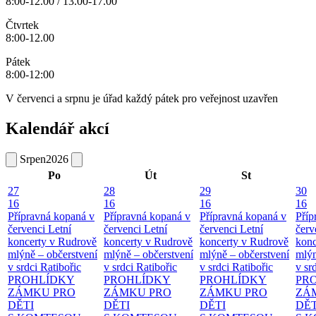
8:00-12.00 / 13.00-17.00
Čtvrtek
8:00-12.00
Pátek
8:00-12:00
V červenci a srpnu je úřad každý pátek pro veřejnost uzavřen
Kalendář akcí
Srpen
2026
Po
Út
St
27
28
29
30
16
16
16
16
Přípravná kopaná v
Přípravná kopaná v
Přípravná kopaná v
Příp
červenci
Letní
červenci
Letní
červenci
Letní
červ
koncerty v Rudrově
koncerty v Rudrově
koncerty v Rudrově
konc
mlýně – občerstvení
mlýně – občerstvení
mlýně – občerstvení
mlýn
v srdci Ratibořic
v srdci Ratibořic
v srdci Ratibořic
v sr
PROHLÍDKY
PROHLÍDKY
PROHLÍDKY
PR
ZÁMKU PRO
ZÁMKU PRO
ZÁMKU PRO
ZÁ
DĚTI
DĚTI
DĚTI
DĚT