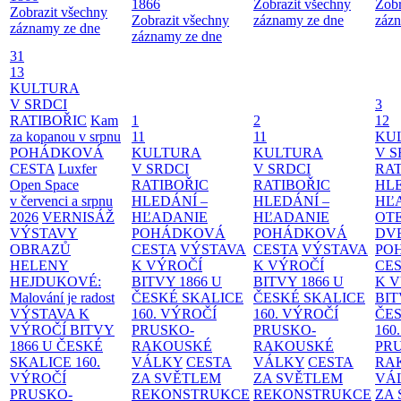
1866
Zobrazit všechny
Zobr
Zobrazit všechny
Zobrazit všechny
záznamy ze dne
zázn
záznamy ze dne
záznamy ze dne
31
13
KULTURA
V SRDCI
3
RATIBOŘIC
Kam
1
2
12
za kopanou v srpnu
11
11
KU
POHÁDKOVÁ
KULTURA
KULTURA
V S
CESTA
Luxfer
V SRDCI
V SRDCI
RAT
Open Space
RATIBOŘIC
RATIBOŘIC
HLE
v červenci a srpnu
HLEDÁNÍ –
HLEDÁNÍ –
HĽ
2026
VERNISÁŽ
HĽADANIE
HĽADANIE
OT
VÝSTAVY
POHÁDKOVÁ
POHÁDKOVÁ
DV
OBRAZŮ
CESTA
VÝSTAVA
CESTA
VÝSTAVA
PO
HELENY
K VÝROČÍ
K VÝROČÍ
CE
HEJDUKOVÉ:
BITVY 1866 U
BITVY 1866 U
K 
Malování je radost
ČESKÉ SKALICE
ČESKÉ SKALICE
BIT
VÝSTAVA K
160. VÝROČÍ
160. VÝROČÍ
ČES
VÝROČÍ BITVY
PRUSKO-
PRUSKO-
160
1866 U ČESKÉ
RAKOUSKÉ
RAKOUSKÉ
PR
SKALICE
160.
VÁLKY
CESTA
VÁLKY
CESTA
RA
VÝROČÍ
ZA SVĚTLEM
ZA SVĚTLEM
VÁ
PRUSKO-
REKONSTRUKCE
REKONSTRUKCE
ZA