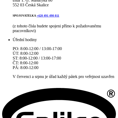
třída T. G. Masaryka 80
552 03 Česká Skalice
SPOJOVATELKA
+420 491 490 011
(z tohoto čísla budete spojeni přímo k požadovanému
pracovníkovi)
Úřední hodiny
PO: 8:00-12:00 / 13:00-17:00
ÚT: 8:00-12:00
ST: 8:00-12:00 / 13:00-17:00
ČT: 8:00-12:00
PÁ: 8:00-12:00
V červenci a srpnu je úřad každý pátek pro veřejnost uzavřen