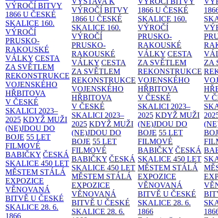
VÝSTAVA K
VÝROČÍ BITVY
VÝ
VÝROČÍ BITVY
VÝROČÍ BITVY
1866 U ČESKÉ
186
1866 U ČESKÉ
1866 U ČESKÉ
SKALICE
160.
SK
SKALICE
160.
SKALICE
160.
VÝROČÍ
VÝ
VÝROČÍ
VÝROČÍ
PRUSKO-
PR
PRUSKO-
PRUSKO-
RAKOUSKÉ
RA
RAKOUSKÉ
RAKOUSKÉ
VÁLKY
CESTA
VÁ
VÁLKY
CESTA
VÁLKY
CESTA
ZA SVĚTLEM
ZA
ZA SVĚTLEM
ZA SVĚTLEM
REKONSTRUKCE
RE
REKONSTRUKCE
REKONSTRUKCE
VOJENSKÉHO
VO
VOJENSKÉHO
VOJENSKÉHO
HŘBITOVA
HŘ
HŘBITOVA
HŘBITOVA
V ČESKÉ
V 
V ČESKÉ
V ČESKÉ
SKALICI 2023–
SKA
SKALICI 2023–
SKALICI 2023–
2025
KDYŽ MUŽI
202
2025
KDYŽ MUŽI
2025
KDYŽ MUŽI
(NE)JDOU DO
(NE
(NE)JDOU DO
(NE)JDOU DO
BOJE
55 LET
BO
BOJE
55 LET
BOJE
55 LET
FILMOVÉ
FI
FILMOVÉ
FILMOVÉ
BABIČKY
ČESKÁ
BA
BABIČKY
ČESKÁ
BABIČKY
ČESKÁ
SKALICE 450 LET
SKA
SKALICE 450 LET
SKALICE 450 LET
MĚSTEM
STÁLÁ
MĚ
MĚSTEM
STÁLÁ
MĚSTEM
STÁLÁ
EXPOZICE
EX
EXPOZICE
EXPOZICE
VĚNOVANÁ
VĚ
VĚNOVANÁ
VĚNOVANÁ
BITVĚ U ČESKÉ
BIT
BITVĚ U ČESKÉ
BITVĚ U ČESKÉ
SKALICE 28. 6.
SKA
SKALICE 28. 6.
SKALICE 28. 6.
1866
186
1866