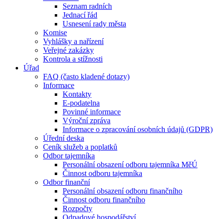
Seznam radních
Jednací řád
Usnesení rady města
Komise
Vyhlášky a nařízení
Veřejné zakázky
Kontrola a stížnosti
Úřad
FAQ (často kladené dotazy)
Informace
Kontakty
E-podatelna
Povinné informace
Výroční zpráva
Informace o zpracování osobních údajů (GDPR)
Úřední deska
Ceník služeb a poplatků
Odbor tajemníka
Personální obsazení odboru tajemníka MěÚ
Činnost odboru tajemníka
Odbor finanční
Personální obsazení odboru finančního
Činnost odboru finančního
Rozpočty
Odpadové hospodářství