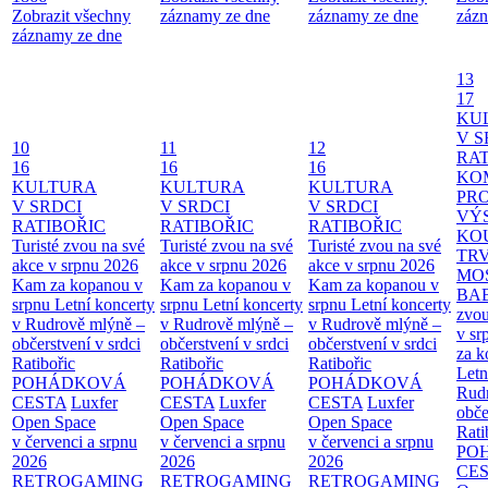
Zobrazit všechny
záznamy ze dne
záznamy ze dne
zázn
záznamy ze dne
13
17
KU
V S
10
11
12
RAT
16
16
16
KO
KULTURA
KULTURA
KULTURA
PR
V SRDCI
V SRDCI
V SRDCI
VÝ
RATIBOŘIC
RATIBOŘIC
RATIBOŘIC
KO
Turisté zvou na své
Turisté zvou na své
Turisté zvou na své
TR
akce v srpnu 2026
akce v srpnu 2026
akce v srpnu 2026
MO
Kam za kopanou v
Kam za kopanou v
Kam za kopanou v
BA
srpnu
Letní koncerty
srpnu
Letní koncerty
srpnu
Letní koncerty
zvou
v Rudrově mlýně –
v Rudrově mlýně –
v Rudrově mlýně –
v sr
občerstvení v srdci
občerstvení v srdci
občerstvení v srdci
za k
Ratibořic
Ratibořic
Ratibořic
Letn
POHÁDKOVÁ
POHÁDKOVÁ
POHÁDKOVÁ
Rud
CESTA
Luxfer
CESTA
Luxfer
CESTA
Luxfer
obče
Open Space
Open Space
Open Space
Rati
v červenci a srpnu
v červenci a srpnu
v červenci a srpnu
PO
2026
2026
2026
CE
RETROGAMING
RETROGAMING
RETROGAMING