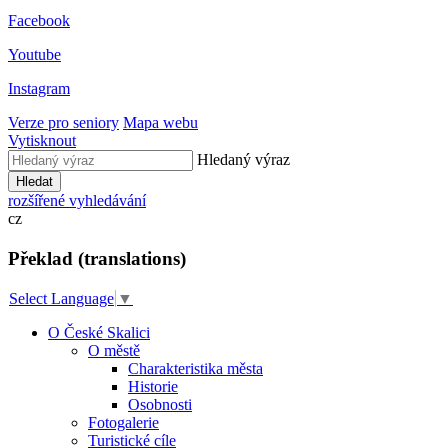
Facebook
Youtube
Instagram
Verze pro seniory
Mapa webu
Vytisknout
Hledaný výraz
Hledat
rozšířené vyhledávání
cz
Překlad (translations)
Select Language
▼
O České Skalici
O městě
Charakteristika města
Historie
Osobnosti
Fotogalerie
Turistické cíle