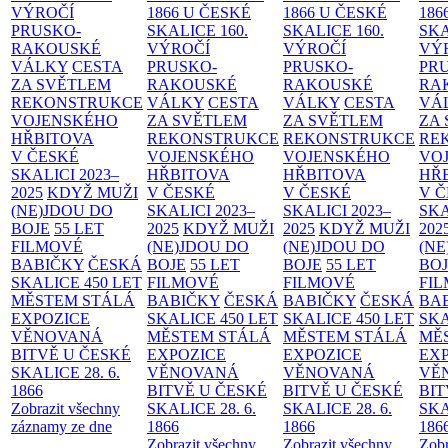
VÝROČÍ
1866 U ČESKÉ
1866 U ČESKÉ
186
PRUSKO-
SKALICE
160.
SKALICE
160.
SK
RAKOUSKÉ
VÝROČÍ
VÝROČÍ
VÝ
VÁLKY
CESTA
PRUSKO-
PRUSKO-
PR
ZA SVĚTLEM
RAKOUSKÉ
RAKOUSKÉ
RA
REKONSTRUKCE
VÁLKY
CESTA
VÁLKY
CESTA
VÁ
VOJENSKÉHO
ZA SVĚTLEM
ZA SVĚTLEM
ZA
HŘBITOVA
REKONSTRUKCE
REKONSTRUKCE
RE
V ČESKÉ
VOJENSKÉHO
VOJENSKÉHO
VO
SKALICI 2023–
HŘBITOVA
HŘBITOVA
HŘ
2025
KDYŽ MUŽI
V ČESKÉ
V ČESKÉ
V 
(NE)JDOU DO
SKALICI 2023–
SKALICI 2023–
SKA
BOJE
55 LET
2025
KDYŽ MUŽI
2025
KDYŽ MUŽI
202
FILMOVÉ
(NE)JDOU DO
(NE)JDOU DO
(NE
BABIČKY
ČESKÁ
BOJE
55 LET
BOJE
55 LET
BO
SKALICE 450 LET
FILMOVÉ
FILMOVÉ
FI
MĚSTEM
STÁLÁ
BABIČKY
ČESKÁ
BABIČKY
ČESKÁ
BA
EXPOZICE
SKALICE 450 LET
SKALICE 450 LET
SKA
VĚNOVANÁ
MĚSTEM
STÁLÁ
MĚSTEM
STÁLÁ
MĚ
BITVĚ U ČESKÉ
EXPOZICE
EXPOZICE
EX
SKALICE 28. 6.
VĚNOVANÁ
VĚNOVANÁ
VĚ
1866
BITVĚ U ČESKÉ
BITVĚ U ČESKÉ
BIT
Zobrazit všechny
SKALICE 28. 6.
SKALICE 28. 6.
SKA
záznamy ze dne
1866
1866
186
Zobrazit všechny
Zobrazit všechny
Zobr