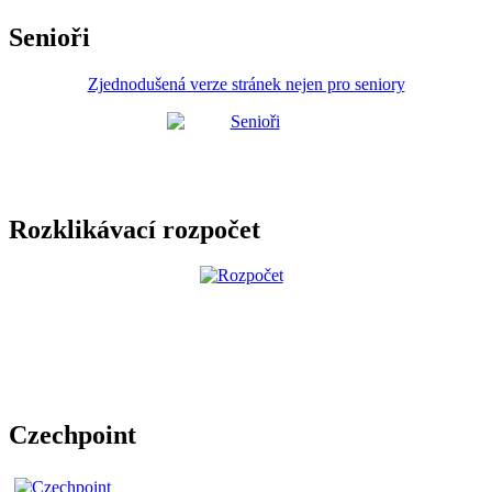
Senioři
Zjednodušená verze stránek nejen pro seniory
Rozklikávací rozpočet
Czechpoint