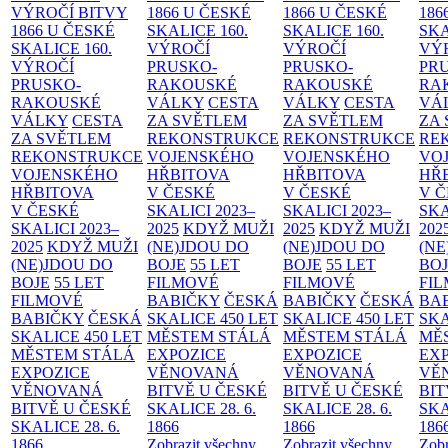
VÝROČÍ BITVY
1866 U ČESKÉ
1866 U ČESKÉ
186
1866 U ČESKÉ
SKALICE
160.
SKALICE
160.
SK
SKALICE
160.
VÝROČÍ
VÝROČÍ
VÝ
VÝROČÍ
PRUSKO-
PRUSKO-
PR
PRUSKO-
RAKOUSKÉ
RAKOUSKÉ
RA
RAKOUSKÉ
VÁLKY
CESTA
VÁLKY
CESTA
VÁ
VÁLKY
CESTA
ZA SVĚTLEM
ZA SVĚTLEM
ZA
ZA SVĚTLEM
REKONSTRUKCE
REKONSTRUKCE
RE
REKONSTRUKCE
VOJENSKÉHO
VOJENSKÉHO
VO
VOJENSKÉHO
HŘBITOVA
HŘBITOVA
HŘ
HŘBITOVA
V ČESKÉ
V ČESKÉ
V 
V ČESKÉ
SKALICI 2023–
SKALICI 2023–
SKA
SKALICI 2023–
2025
KDYŽ MUŽI
2025
KDYŽ MUŽI
202
2025
KDYŽ MUŽI
(NE)JDOU DO
(NE)JDOU DO
(NE
(NE)JDOU DO
BOJE
55 LET
BOJE
55 LET
BO
BOJE
55 LET
FILMOVÉ
FILMOVÉ
FI
FILMOVÉ
BABIČKY
ČESKÁ
BABIČKY
ČESKÁ
BA
BABIČKY
ČESKÁ
SKALICE 450 LET
SKALICE 450 LET
SKA
SKALICE 450 LET
MĚSTEM
STÁLÁ
MĚSTEM
STÁLÁ
MĚ
MĚSTEM
STÁLÁ
EXPOZICE
EXPOZICE
EX
EXPOZICE
VĚNOVANÁ
VĚNOVANÁ
VĚ
VĚNOVANÁ
BITVĚ U ČESKÉ
BITVĚ U ČESKÉ
BIT
BITVĚ U ČESKÉ
SKALICE 28. 6.
SKALICE 28. 6.
SKA
SKALICE 28. 6.
1866
1866
186
1866
Zobrazit všechny
Zobrazit všechny
Zobr