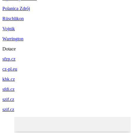
Polanica Zdrój
Rüschlikon
Vojnik
Warrington
Dotace
sfzp.cz
cz-pl.eu
khk.cz
sfdi.cz
szif.cz
szif.cz