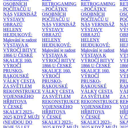
OSOBNÍCH
RETROGAMING
RETROGAMING
RE
POČÍTAČŮ U
– POČÁTKY
– POČÁTKY
– 
NÁS
VERNISÁŽ
OSOBNÍCH
OSOBNÍCH
OS
VÝSTAVY
POČÍTAČŮ U
POČÍTAČŮ U
PO
OBRAZŮ
NÁS
VERNISÁŽ
NÁS
VERNISÁŽ
NÁ
HELENY
VÝSTAVY
VÝSTAVY
VÝ
HEJDUKOVÉ:
OBRAZŮ
OBRAZŮ
OB
Malování je radost
HELENY
HELENY
HE
VÝSTAVA K
HEJDUKOVÉ:
HEJDUKOVÉ:
HE
VÝROČÍ BITVY
Malování je radost
Malování je radost
Malo
1866 U ČESKÉ
VÝSTAVA K
VÝSTAVA K
VÝ
SKALICE
160.
VÝROČÍ BITVY
VÝROČÍ BITVY
VÝ
VÝROČÍ
1866 U ČESKÉ
1866 U ČESKÉ
186
PRUSKO-
SKALICE
160.
SKALICE
160.
SK
RAKOUSKÉ
VÝROČÍ
VÝROČÍ
VÝ
VÁLKY
CESTA
PRUSKO-
PRUSKO-
PR
ZA SVĚTLEM
RAKOUSKÉ
RAKOUSKÉ
RA
REKONSTRUKCE
VÁLKY
CESTA
VÁLKY
CESTA
VÁ
VOJENSKÉHO
ZA SVĚTLEM
ZA SVĚTLEM
ZA
HŘBITOVA
REKONSTRUKCE
REKONSTRUKCE
RE
V ČESKÉ
VOJENSKÉHO
VOJENSKÉHO
VO
SKALICI 2023–
HŘBITOVA
HŘBITOVA
HŘ
2025
KDYŽ MUŽI
V ČESKÉ
V ČESKÉ
V 
(NE)JDOU DO
SKALICI 2023–
SKALICI 2023–
SKA
BOJE
55 LET
2025
KDYŽ MUŽI
2025
KDYŽ MUŽI
202