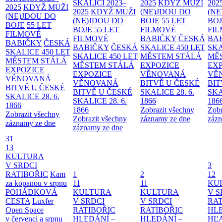
SKALICI 2023–
2025
KDYŽ MUŽI
202
2025
KDYŽ MUŽI
2025
KDYŽ MUŽI
(NE)JDOU DO
(NE
(NE)JDOU DO
(NE)JDOU DO
BOJE
55 LET
BO
BOJE
55 LET
BOJE
55 LET
FILMOVÉ
FI
FILMOVÉ
FILMOVÉ
BABIČKY
ČESKÁ
BA
BABIČKY
ČESKÁ
BABIČKY
ČESKÁ
SKALICE 450 LET
SKA
SKALICE 450 LET
SKALICE 450 LET
MĚSTEM
STÁLÁ
MĚ
MĚSTEM
STÁLÁ
MĚSTEM
STÁLÁ
EXPOZICE
EX
EXPOZICE
EXPOZICE
VĚNOVANÁ
VĚ
VĚNOVANÁ
VĚNOVANÁ
BITVĚ U ČESKÉ
BIT
BITVĚ U ČESKÉ
BITVĚ U ČESKÉ
SKALICE 28. 6.
SKA
SKALICE 28. 6.
SKALICE 28. 6.
1866
186
1866
1866
Zobrazit všechny
Zobr
Zobrazit všechny
Zobrazit všechny
záznamy ze dne
zázn
záznamy ze dne
záznamy ze dne
31
13
KULTURA
V SRDCI
3
RATIBOŘIC
Kam
1
2
12
za kopanou v srpnu
11
11
KU
POHÁDKOVÁ
KULTURA
KULTURA
V S
CESTA
Luxfer
V SRDCI
V SRDCI
RAT
Open Space
RATIBOŘIC
RATIBOŘIC
HLE
v červenci a srpnu
HLEDÁNÍ –
HLEDÁNÍ –
HĽ