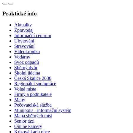
Praktické info
Aktuality
Zpravodaj
Informační centrum
Ubytování
Stravování
Videokronika
Vodárny
Svoz odpadů
Sběrný dvůr
Školní jídelna
Česká Skalice 2030
Regionální spolupráce
Volná místa
Firmy a podnikatelé
Mapy
Pečovatelská služba
Munipolis - informační systém
Mapa sběrných míst
Senior taxi
Online kamery
Krizová karta obce