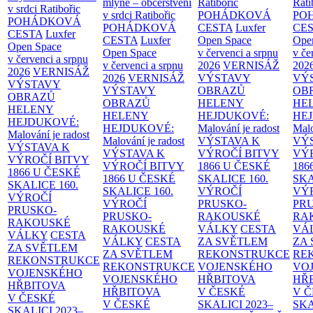
mlýně – občerstvení
Ratibořic
Rati
v srdci Ratibořic
v srdci Ratibořic
POHÁDKOVÁ
PO
POHÁDKOVÁ
POHÁDKOVÁ
CESTA
Luxfer
CE
CESTA
Luxfer
CESTA
Luxfer
Open Space
Ope
Open Space
Open Space
v červenci a srpnu
v če
v červenci a srpnu
v červenci a srpnu
2026
VERNISÁŽ
202
2026
VERNISÁŽ
2026
VERNISÁŽ
VÝSTAVY
VÝ
VÝSTAVY
VÝSTAVY
OBRAZŮ
OB
OBRAZŮ
OBRAZŮ
HELENY
HE
HELENY
HELENY
HEJDUKOVÉ:
HE
HEJDUKOVÉ:
HEJDUKOVÉ:
Malování je radost
Malo
Malování je radost
Malování je radost
VÝSTAVA K
VÝ
VÝSTAVA K
VÝSTAVA K
VÝROČÍ BITVY
VÝ
VÝROČÍ BITVY
VÝROČÍ BITVY
1866 U ČESKÉ
186
1866 U ČESKÉ
1866 U ČESKÉ
SKALICE
160.
SK
SKALICE
160.
SKALICE
160.
VÝROČÍ
VÝ
VÝROČÍ
VÝROČÍ
PRUSKO-
PR
PRUSKO-
PRUSKO-
RAKOUSKÉ
RA
RAKOUSKÉ
RAKOUSKÉ
VÁLKY
CESTA
VÁ
VÁLKY
CESTA
VÁLKY
CESTA
ZA SVĚTLEM
ZA
ZA SVĚTLEM
ZA SVĚTLEM
REKONSTRUKCE
RE
REKONSTRUKCE
REKONSTRUKCE
VOJENSKÉHO
VO
VOJENSKÉHO
VOJENSKÉHO
HŘBITOVA
HŘ
HŘBITOVA
HŘBITOVA
V ČESKÉ
V 
V ČESKÉ
V ČESKÉ
SKALICI 2023–
SKA
SKALICI 2023–