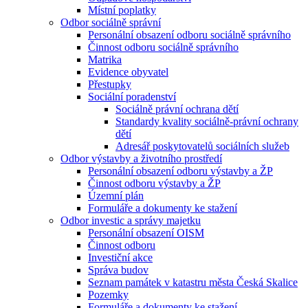
Místní poplatky
Odbor sociálně správní
Personální obsazení odboru sociálně správního
Činnost odboru sociálně správního
Matrika
Evidence obyvatel
Přestupky
Sociální poradenství
Sociálně právní ochrana dětí
Standardy kvality sociálně-právní ochrany
dětí
Adresář poskytovatelů sociálních služeb
Odbor výstavby a životního prostředí
Personální obsazení odboru výstavby a ŽP
Činnost odboru výstavby a ŽP
Územní plán
Formuláře a dokumenty ke stažení
Odbor investic a správy majetku
Personální obsazení OISM
Činnost odboru
Investiční akce
Správa budov
Seznam památek v katastru města Česká Skalice
Pozemky
Formuláře a dokumenty ke stažení