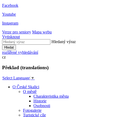
Facebook
Youtube
Instagram
Verze pro seniory
Mapa webu
Vytisknout
Hledaný výraz
Hledat
rozšířené vyhledávání
cz
Překlad (translations)
Select Language
▼
O České Skalici
O městě
Charakteristika města
Historie
Osobnosti
Fotogalerie
Turistické cíle