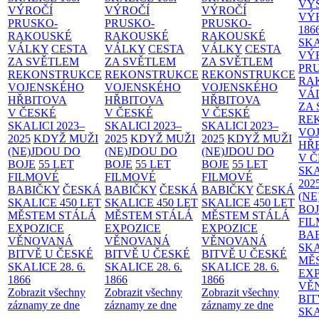
VÝ
VÝROČÍ
VÝROČÍ
VÝROČÍ
VÝ
PRUSKO-
PRUSKO-
PRUSKO-
186
RAKOUSKÉ
RAKOUSKÉ
RAKOUSKÉ
SK
VÁLKY
CESTA
VÁLKY
CESTA
VÁLKY
CESTA
VÝ
ZA SVĚTLEM
ZA SVĚTLEM
ZA SVĚTLEM
PR
REKONSTRUKCE
REKONSTRUKCE
REKONSTRUKCE
RA
VOJENSKÉHO
VOJENSKÉHO
VOJENSKÉHO
VÁ
HŘBITOVA
HŘBITOVA
HŘBITOVA
ZA
V ČESKÉ
V ČESKÉ
V ČESKÉ
RE
SKALICI 2023–
SKALICI 2023–
SKALICI 2023–
VO
2025
KDYŽ MUŽI
2025
KDYŽ MUŽI
2025
KDYŽ MUŽI
HŘ
(NE)JDOU DO
(NE)JDOU DO
(NE)JDOU DO
V 
BOJE
55 LET
BOJE
55 LET
BOJE
55 LET
SKA
FILMOVÉ
FILMOVÉ
FILMOVÉ
202
BABIČKY
ČESKÁ
BABIČKY
ČESKÁ
BABIČKY
ČESKÁ
(NE
SKALICE 450 LET
SKALICE 450 LET
SKALICE 450 LET
BO
MĚSTEM
STÁLÁ
MĚSTEM
STÁLÁ
MĚSTEM
STÁLÁ
FI
EXPOZICE
EXPOZICE
EXPOZICE
BA
VĚNOVANÁ
VĚNOVANÁ
VĚNOVANÁ
SKA
BITVĚ U ČESKÉ
BITVĚ U ČESKÉ
BITVĚ U ČESKÉ
MĚ
SKALICE 28. 6.
SKALICE 28. 6.
SKALICE 28. 6.
EX
1866
1866
1866
VĚ
Zobrazit všechny
Zobrazit všechny
Zobrazit všechny
BIT
záznamy ze dne
záznamy ze dne
záznamy ze dne
SKA