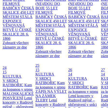
FILMOVÉ
(NE)JDOU DO
(NE)JDOU DO
(NE
BABIČKY
ČESKÁ
BOJE
55 LET
BOJE
55 LET
BO
SKALICE 450 LET
FILMOVÉ
FILMOVÉ
FI
MĚSTEM
STÁLÁ
BABIČKY
ČESKÁ
BABIČKY
ČESKÁ
BA
EXPOZICE
SKALICE 450 LET
SKALICE 450 LET
SKA
VĚNOVANÁ
MĚSTEM
STÁLÁ
MĚSTEM
STÁLÁ
MĚ
BITVĚ U ČESKÉ
EXPOZICE
EXPOZICE
EX
SKALICE 28. 6.
VĚNOVANÁ
VĚNOVANÁ
VĚ
1866
BITVĚ U ČESKÉ
BITVĚ U ČESKÉ
BIT
Zobrazit všechny
SKALICE 28. 6.
SKALICE 28. 6.
SKA
záznamy ze dne
1866
1866
186
Zobrazit všechny
Zobrazit všechny
Zobr
záznamy ze dne
záznamy ze dne
zázn
25
24
15
26
27
15
KULTURA
14
14
KULTURA
V SRDCI
KULTURA
KU
V SRDCI
RATIBOŘIC
Kam
V SRDCI
V S
RATIBOŘIC
Kam
za kopanou v srpnu
RATIBOŘIC
Kam
RAT
za kopanou v srpnu
ZÁPIS NA VÝLET
za kopanou v srpnu
za k
MALOSKALICKÉ
NA ZÁMEK
Letní koncerty v
Letn
POSVÍCENÍ
Letní
ŽLEBY
Letní
Rudrově mlýně –
Rud
koncerty v Rudrově
koncerty v Rudrově
občerstvení v srdci
obče
mlýně – občerstvení