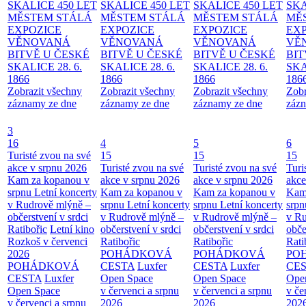
SKALICE 450 LET
SKALICE 450 LET
SKALICE 450 LET
SKA
MĚSTEM
STÁLÁ
MĚSTEM
STÁLÁ
MĚSTEM
STÁLÁ
MĚ
EXPOZICE
EXPOZICE
EXPOZICE
EX
VĚNOVANÁ
VĚNOVANÁ
VĚNOVANÁ
VĚ
BITVĚ U ČESKÉ
BITVĚ U ČESKÉ
BITVĚ U ČESKÉ
BIT
SKALICE 28. 6.
SKALICE 28. 6.
SKALICE 28. 6.
SKA
1866
1866
1866
186
Zobrazit všechny
Zobrazit všechny
Zobrazit všechny
Zobr
záznamy ze dne
záznamy ze dne
záznamy ze dne
zázn
3
16
4
5
6
Turisté zvou na své
15
15
15
akce v srpnu 2026
Turisté zvou na své
Turisté zvou na své
Turi
Kam za kopanou v
akce v srpnu 2026
akce v srpnu 2026
akce
srpnu
Letní koncerty
Kam za kopanou v
Kam za kopanou v
Kam
v Rudrově mlýně –
srpnu
Letní koncerty
srpnu
Letní koncerty
srp
občerstvení v srdci
v Rudrově mlýně –
v Rudrově mlýně –
v Ru
Ratibořic
Letní kino
občerstvení v srdci
občerstvení v srdci
obče
Rozkoš v červenci
Ratibořic
Ratibořic
Rati
2026
POHÁDKOVÁ
POHÁDKOVÁ
PO
POHÁDKOVÁ
CESTA
Luxfer
CESTA
Luxfer
CE
CESTA
Luxfer
Open Space
Open Space
Ope
Open Space
v červenci a srpnu
v červenci a srpnu
v če
v červenci a srpnu
2026
2026
202