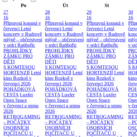
Po
Út
St
27
28
29
30
16
16
16
16
Přípravná kopaná v
Přípravná kopaná v
Přípravná kopaná v
Příp
červenci
Letní
červenci
Letní
červenci
Letní
červ
koncerty v Rudrově
koncerty v Rudrově
koncerty v Rudrově
konc
mlýně – občerstvení
mlýně – občerstvení
mlýně – občerstvení
mlýn
v srdci Ratibořic
v srdci Ratibořic
v srdci Ratibořic
v sr
PROHLÍDKY
PROHLÍDKY
PROHLÍDKY
PR
ZÁMKU PRO
ZÁMKU PRO
ZÁMKU PRO
ZÁ
DĚTI
DĚTI
DĚTI
DĚT
S KOMTESOU
S KOMTESOU
S KOMTESOU
S 
HORTENZIÍ
Letní
HORTENZIÍ
Letní
HORTENZIÍ
Letní
HOR
kino Rozkoš v
kino Rozkoš v
kino Rozkoš v
kino
červenci 2026
červenci 2026
červenci 2026
červ
POHÁDKOVÁ
POHÁDKOVÁ
POHÁDKOVÁ
PO
CESTA
Luxfer
CESTA
Luxfer
CESTA
Luxfer
CE
Open Space
Open Space
Open Space
Ope
v červenci a srpnu
v červenci a srpnu
v červenci a srpnu
v če
2026
2026
2026
202
RETROGAMING
RETROGAMING
RETROGAMING
RE
– POČÁTKY
– POČÁTKY
– POČÁTKY
– 
OSOBNÍCH
OSOBNÍCH
OSOBNÍCH
OS
POČÍTAČŮ U
POČÍTAČŮ U
POČÍTAČŮ U
PO