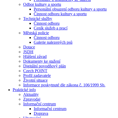
Odbor kultury a sportu
Personální obsazení odboru kultury a sportu
Činnost odboru kultury a sportu
Technické služby
Činnost odboru
Ceník služeb a prací
Městská policie
Činnost odboru
Galerie nalezených psů
Dotace
JSDH
Hlášení závad
Dokumenty ke stažení
Digitální povodňový plán
Czech POINT
Profil zadavatele
Životní situace
Informace poskytnuté dle zákona č. 106⁄1999 Sb.
Praktické info
Aktuality
Zpravodaj
Informační centrum
Informační centrum
Doprava