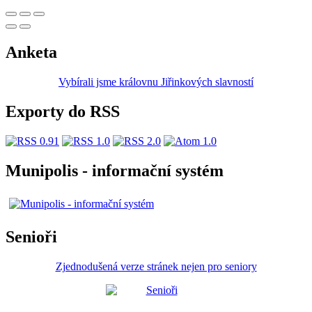
Anketa
Vybírali jsme královnu Jiřinkových slavností
Exporty do RSS
Munipolis - informační systém
Senioři
Zjednodušená verze stránek nejen pro seniory