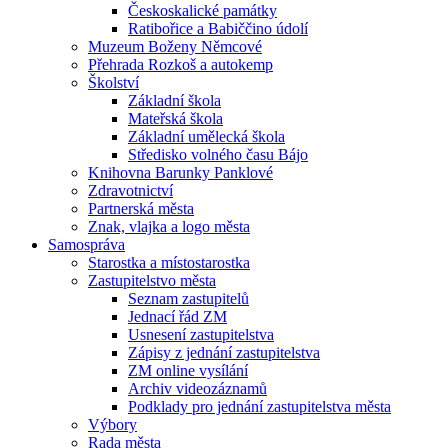
Českoskalické památky
Ratibořice a Babiččino údolí
Muzeum Boženy Němcové
Přehrada Rozkoš a autokemp
Školství
Základní škola
Mateřská škola
Základní umělecká škola
Středisko volného času Bájo
Knihovna Barunky Panklové
Zdravotnictví
Partnerská města
Znak, vlajka a logo města
Samospráva
Starostka a místostarostka
Zastupitelstvo města
Seznam zastupitelů
Jednací řád ZM
Usnesení zastupitelstva
Zápisy z jednání zastupitelstva
ZM online vysílání
Archiv videozáznamů
Podklady pro jednání zastupitelstva města
Výbory
Rada města