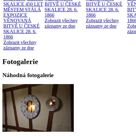
SKALICE 450 LET
BITVĚ U ČESKÉ
BITVĚ U ČESKÉ
VĚ
MĚSTEM
STÁLÁ
SKALICE 28. 6.
SKALICE 28. 6.
BIT
EXPOZICE
1866
1866
SKA
VĚNOVANÁ
Zobrazit všechny
Zobrazit všechny
186
BITVĚ U ČESKÉ
záznamy ze dne
záznamy ze dne
Zobr
SKALICE 28. 6.
zázn
1866
Zobrazit všechny
záznamy ze dne
Fotogalerie
Náhodná fotogalerie