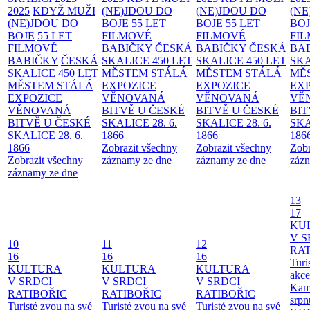
2025
KDYŽ MUŽI
(NE)JDOU DO
(NE)JDOU DO
(NE
(NE)JDOU DO
BOJE
55 LET
BOJE
55 LET
BO
BOJE
55 LET
FILMOVÉ
FILMOVÉ
FI
FILMOVÉ
BABIČKY
ČESKÁ
BABIČKY
ČESKÁ
BA
BABIČKY
ČESKÁ
SKALICE 450 LET
SKALICE 450 LET
SKA
SKALICE 450 LET
MĚSTEM
STÁLÁ
MĚSTEM
STÁLÁ
MĚ
MĚSTEM
STÁLÁ
EXPOZICE
EXPOZICE
EX
EXPOZICE
VĚNOVANÁ
VĚNOVANÁ
VĚ
VĚNOVANÁ
BITVĚ U ČESKÉ
BITVĚ U ČESKÉ
BIT
BITVĚ U ČESKÉ
SKALICE 28. 6.
SKALICE 28. 6.
SKA
SKALICE 28. 6.
1866
1866
186
1866
Zobrazit všechny
Zobrazit všechny
Zobr
Zobrazit všechny
záznamy ze dne
záznamy ze dne
zázn
záznamy ze dne
13
17
KU
V S
10
11
12
RAT
16
16
16
Turi
KULTURA
KULTURA
KULTURA
akce
V SRDCI
V SRDCI
V SRDCI
Kam
RATIBOŘIC
RATIBOŘIC
RATIBOŘIC
srpn
Turisté zvou na své
Turisté zvou na své
Turisté zvou na své