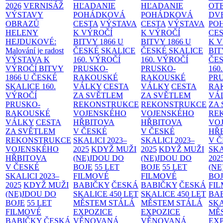
2026
VERNISÁŽ
HĽADANIE
HĽADANIE
OT
VÝSTAVY
POHÁDKOVÁ
POHÁDKOVÁ
DV
OBRAZŮ
CESTA
VÝSTAVA
CESTA
VÝSTAVA
PO
HELENY
K VÝROČÍ
K VÝROČÍ
CE
HEJDUKOVÉ:
BITVY 1866 U
BITVY 1866 U
K 
Malování je radost
ČESKÉ SKALICE
ČESKÉ SKALICE
BIT
VÝSTAVA K
160. VÝROČÍ
160. VÝROČÍ
ČES
VÝROČÍ BITVY
PRUSKO-
PRUSKO-
160
1866 U ČESKÉ
RAKOUSKÉ
RAKOUSKÉ
PR
SKALICE
160.
VÁLKY
CESTA
VÁLKY
CESTA
RA
VÝROČÍ
ZA SVĚTLEM
ZA SVĚTLEM
VÁ
PRUSKO-
REKONSTRUKCE
REKONSTRUKCE
ZA
RAKOUSKÉ
VOJENSKÉHO
VOJENSKÉHO
RE
VÁLKY
CESTA
HŘBITOVA
HŘBITOVA
VO
ZA SVĚTLEM
V ČESKÉ
V ČESKÉ
HŘ
REKONSTRUKCE
SKALICI 2023–
SKALICI 2023–
V 
VOJENSKÉHO
2025
KDYŽ MUŽI
2025
KDYŽ MUŽI
SKA
HŘBITOVA
(NE)JDOU DO
(NE)JDOU DO
202
V ČESKÉ
BOJE
55 LET
BOJE
55 LET
(NE
SKALICI 2023–
FILMOVÉ
FILMOVÉ
BO
2025
KDYŽ MUŽI
BABIČKY
ČESKÁ
BABIČKY
ČESKÁ
FI
(NE)JDOU DO
SKALICE 450 LET
SKALICE 450 LET
BA
BOJE
55 LET
MĚSTEM
STÁLÁ
MĚSTEM
STÁLÁ
SKA
FILMOVÉ
EXPOZICE
EXPOZICE
MĚ
BABIČKY
ČESKÁ
VĚNOVANÁ
VĚNOVANÁ
EX