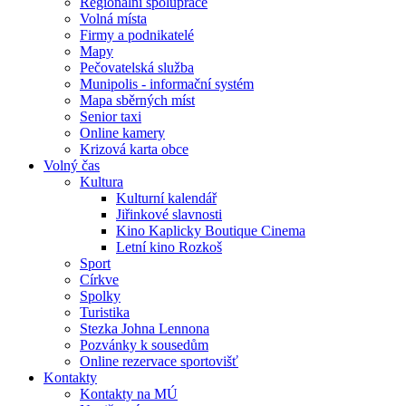
Regionální spolupráce
Volná místa
Firmy a podnikatelé
Mapy
Pečovatelská služba
Munipolis - informační systém
Mapa sběrných míst
Senior taxi
Online kamery
Krizová karta obce
Volný čas
Kultura
Kulturní kalendář
Jiřinkové slavnosti
Kino Kaplicky Boutique Cinema
Letní kino Rozkoš
Sport
Církve
Spolky
Turistika
Stezka Johna Lennona
Pozvánky k sousedům
Online rezervace sportovišť
Kontakty
Kontakty na MÚ