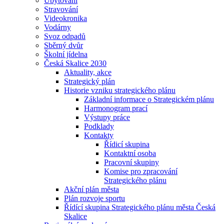
Ubytování
Stravování
Videokronika
Vodárny
Svoz odpadů
Sběrný dvůr
Školní jídelna
Česká Skalice 2030
Aktuality, akce
Strategický plán
Historie vzniku strategického plánu
Základní informace o Strategickém plánu
Harmonogram prací
Výstupy práce
Podklady
Kontakty
Řídicí skupina
Kontaktní osoba
Pracovní skupiny
Komise pro zpracování
Strategického plánu
Akční plán města
Plán rozvoje sportu
Řídící skupina Strategického plánu města Česká
Skalice