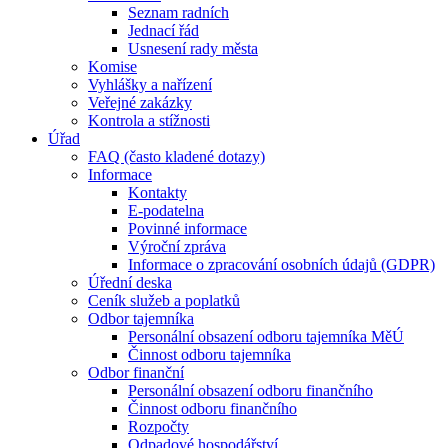
Seznam radních
Jednací řád
Usnesení rady města
Komise
Vyhlášky a nařízení
Veřejné zakázky
Kontrola a stížnosti
Úřad
FAQ (často kladené dotazy)
Informace
Kontakty
E-podatelna
Povinné informace
Výroční zpráva
Informace o zpracování osobních údajů (GDPR)
Úřední deska
Ceník služeb a poplatků
Odbor tajemníka
Personální obsazení odboru tajemníka MěÚ
Činnost odboru tajemníka
Odbor finanční
Personální obsazení odboru finančního
Činnost odboru finančního
Rozpočty
Odpadové hospodářství