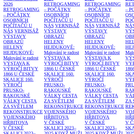
2026
RETROGAMING
RETROGAMING
RE
RETROGAMING
– POČÁTKY
– POČÁTKY
– 
– POČÁTKY
OSOBNÍCH
OSOBNÍCH
OS
OSOBNÍCH
POČÍTAČŮ U
POČÍTAČŮ U
PO
POČÍTAČŮ U
NÁS
VERNISÁŽ
NÁS
VERNISÁŽ
NÁ
NÁS
VERNISÁŽ
VÝSTAVY
VÝSTAVY
VÝ
VÝSTAVY
OBRAZŮ
OBRAZŮ
OB
OBRAZŮ
HELENY
HELENY
HE
HELENY
HEJDUKOVÉ:
HEJDUKOVÉ:
HE
HEJDUKOVÉ:
Malování je radost
Malování je radost
Malo
Malování je radost
VÝSTAVA K
VÝSTAVA K
VÝ
VÝSTAVA K
VÝROČÍ BITVY
VÝROČÍ BITVY
VÝ
VÝROČÍ BITVY
1866 U ČESKÉ
1866 U ČESKÉ
186
1866 U ČESKÉ
SKALICE
160.
SKALICE
160.
SK
SKALICE
160.
VÝROČÍ
VÝROČÍ
VÝ
VÝROČÍ
PRUSKO-
PRUSKO-
PR
PRUSKO-
RAKOUSKÉ
RAKOUSKÉ
RA
RAKOUSKÉ
VÁLKY
CESTA
VÁLKY
CESTA
VÁ
VÁLKY
CESTA
ZA SVĚTLEM
ZA SVĚTLEM
ZA
ZA SVĚTLEM
REKONSTRUKCE
REKONSTRUKCE
RE
REKONSTRUKCE
VOJENSKÉHO
VOJENSKÉHO
VO
VOJENSKÉHO
HŘBITOVA
HŘBITOVA
HŘ
HŘBITOVA
V ČESKÉ
V ČESKÉ
V 
V ČESKÉ
SKALICI 2023–
SKALICI 2023–
SKA
SKALICI 2023–
2025
KDYŽ MUŽI
2025
KDYŽ MUŽI
202