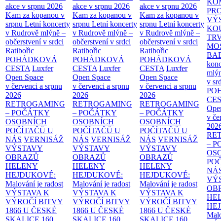
KO
akce v srpnu 2026
akce v srpnu 2026
akce v srpnu 2026
PR
Kam za kopanou v
Kam za kopanou v
Kam za kopanou v
VÝ
srpnu
Letní koncerty
srpnu
Letní koncerty
srpnu
Letní koncerty
KO
v Rudrově mlýně –
v Rudrově mlýně –
v Rudrově mlýně –
TR
občerstvení v srdci
občerstvení v srdci
občerstvení v srdci
MO
Ratibořic
Ratibořic
Ratibořic
BA
POHÁDKOVÁ
POHÁDKOVÁ
POHÁDKOVÁ
konc
CESTA
Luxfer
CESTA
Luxfer
CESTA
Luxfer
mlýn
Open Space
Open Space
Open Space
v sr
v červenci a srpnu
v červenci a srpnu
v červenci a srpnu
PO
2026
2026
2026
CE
RETROGAMING
RETROGAMING
RETROGAMING
Ope
– POČÁTKY
– POČÁTKY
– POČÁTKY
v če
OSOBNÍCH
OSOBNÍCH
OSOBNÍCH
202
POČÍTAČŮ U
POČÍTAČŮ U
POČÍTAČŮ U
RE
NÁS
VERNISÁŽ
NÁS
VERNISÁŽ
NÁS
VERNISÁŽ
– 
VÝSTAVY
VÝSTAVY
VÝSTAVY
OS
OBRAZŮ
OBRAZŮ
OBRAZŮ
PO
HELENY
HELENY
HELENY
NÁ
HEJDUKOVÉ:
HEJDUKOVÉ:
HEJDUKOVÉ:
VÝ
Malování je radost
Malování je radost
Malování je radost
OB
VÝSTAVA K
VÝSTAVA K
VÝSTAVA K
HE
VÝROČÍ BITVY
VÝROČÍ BITVY
VÝROČÍ BITVY
HE
1866 U ČESKÉ
1866 U ČESKÉ
1866 U ČESKÉ
Malo
SKALICE
160.
SKALICE
160.
SKALICE
160.