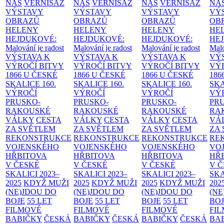
NÁS
VERNISÁŽ
NÁS
VERNISÁŽ
NÁS
VERNISÁŽ
NÁ
VÝSTAVY
VÝSTAVY
VÝSTAVY
VÝ
OBRAZŮ
OBRAZŮ
OBRAZŮ
OB
HELENY
HELENY
HELENY
HE
HEJDUKOVÉ:
HEJDUKOVÉ:
HEJDUKOVÉ:
HE
Malování je radost
Malování je radost
Malování je radost
Malo
VÝSTAVA K
VÝSTAVA K
VÝSTAVA K
VÝ
VÝROČÍ BITVY
VÝROČÍ BITVY
VÝROČÍ BITVY
VÝ
1866 U ČESKÉ
1866 U ČESKÉ
1866 U ČESKÉ
186
SKALICE
160.
SKALICE
160.
SKALICE
160.
SK
VÝROČÍ
VÝROČÍ
VÝROČÍ
VÝ
PRUSKO-
PRUSKO-
PRUSKO-
PR
RAKOUSKÉ
RAKOUSKÉ
RAKOUSKÉ
RA
VÁLKY
CESTA
VÁLKY
CESTA
VÁLKY
CESTA
VÁ
ZA SVĚTLEM
ZA SVĚTLEM
ZA SVĚTLEM
ZA
REKONSTRUKCE
REKONSTRUKCE
REKONSTRUKCE
RE
VOJENSKÉHO
VOJENSKÉHO
VOJENSKÉHO
VO
HŘBITOVA
HŘBITOVA
HŘBITOVA
HŘ
V ČESKÉ
V ČESKÉ
V ČESKÉ
V 
SKALICI 2023–
SKALICI 2023–
SKALICI 2023–
SKA
2025
KDYŽ MUŽI
2025
KDYŽ MUŽI
2025
KDYŽ MUŽI
202
(NE)JDOU DO
(NE)JDOU DO
(NE)JDOU DO
(NE
BOJE
55 LET
BOJE
55 LET
BOJE
55 LET
BO
FILMOVÉ
FILMOVÉ
FILMOVÉ
FI
BABIČKY
ČESKÁ
BABIČKY
ČESKÁ
BABIČKY
ČESKÁ
BA