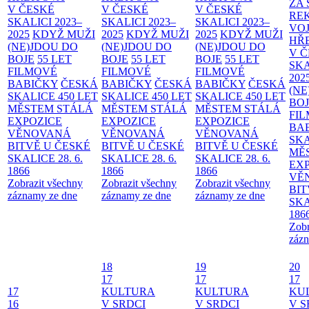
ZA
V ČESKÉ
V ČESKÉ
V ČESKÉ
RE
SKALICI 2023–
SKALICI 2023–
SKALICI 2023–
VO
2025
KDYŽ MUŽI
2025
KDYŽ MUŽI
2025
KDYŽ MUŽI
HŘ
(NE)JDOU DO
(NE)JDOU DO
(NE)JDOU DO
V 
BOJE
55 LET
BOJE
55 LET
BOJE
55 LET
SKA
FILMOVÉ
FILMOVÉ
FILMOVÉ
202
BABIČKY
ČESKÁ
BABIČKY
ČESKÁ
BABIČKY
ČESKÁ
(NE
SKALICE 450 LET
SKALICE 450 LET
SKALICE 450 LET
BO
MĚSTEM
STÁLÁ
MĚSTEM
STÁLÁ
MĚSTEM
STÁLÁ
FI
EXPOZICE
EXPOZICE
EXPOZICE
BA
VĚNOVANÁ
VĚNOVANÁ
VĚNOVANÁ
SKA
BITVĚ U ČESKÉ
BITVĚ U ČESKÉ
BITVĚ U ČESKÉ
MĚ
SKALICE 28. 6.
SKALICE 28. 6.
SKALICE 28. 6.
EX
1866
1866
1866
VĚ
Zobrazit všechny
Zobrazit všechny
Zobrazit všechny
BIT
záznamy ze dne
záznamy ze dne
záznamy ze dne
SKA
186
Zobr
zázn
18
19
20
17
17
17
17
KULTURA
KULTURA
KU
16
V SRDCI
V SRDCI
V S