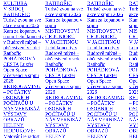
KULTURA
RATIBOŘIC
RATIBOŘIC
RAT
V SRDCI
Turisté zvou na své
Turisté zvou na své
Turi
RATIBOŘIC
akce v srpnu 2026
akce v srpnu 2026
akce
Turisté zvou na své
Kam za kopanou v
Kam za kopanou v
Kam
akce v srpnu 2026
srpnu
srpnu
srpn
Kam za kopanou v
MISTROVSTVÍ
MISTROVSTVÍ
MI
srpnu
Letní koncerty
ČR JUNIORŮ
ČR JUNIORŮ
ČR 
v Rudrově mlýně –
V JACHTINGU
V JACHTINGU
V 
občerstvení v srdci
Letní koncerty v
Letní koncerty v
Letn
Ratibořic
Rudrově mlýně –
Rudrově mlýně –
Rud
POHÁDKOVÁ
občerstvení v srdci
občerstvení v srdci
obče
CESTA
Luxfer
Ratibořic
Ratibořic
Rati
Open Space
POHÁDKOVÁ
POHÁDKOVÁ
PO
v červenci a srpnu
CESTA
Luxfer
CESTA
Luxfer
CE
2026
Open Space
Open Space
Ope
RETROGAMING
v červenci a srpnu
v červenci a srpnu
v če
– POČÁTKY
2026
2026
202
OSOBNÍCH
RETROGAMING
RETROGAMING
RE
POČÍTAČŮ U
– POČÁTKY
– POČÁTKY
– 
NÁS
VERNISÁŽ
OSOBNÍCH
OSOBNÍCH
OS
VÝSTAVY
POČÍTAČŮ U
POČÍTAČŮ U
PO
OBRAZŮ
NÁS
VERNISÁŽ
NÁS
VERNISÁŽ
NÁ
HELENY
VÝSTAVY
VÝSTAVY
VÝ
HEJDUKOVÉ:
OBRAZŮ
OBRAZŮ
OB
Malování je radost
HELENY
HELENY
HE