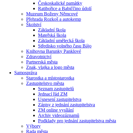
Českoskalické památky
Ratibořice a Babiččino údolí
Muzeum Boženy Němcové
Přehrada Rozkoš a autokemp
Školství
Základní škola
Mateřská škola
Základní umělecká škola
Středisko volného času Bájo
Knihovna Barunky Panklové
Zdravotnictví
Partnerská města
Znak, vlajka a logo města
Samospráva
Starostka a místostarostka
Zastupitelstvo města
Seznam zastupitelů
Jednací řád ZM
Usnesení zastupitelstva
Zápisy z jednání zastupitelstva
ZM online vysílání
Archiv videozáznamů
Podklady pro jednání zastupitelstva města
Výbory
Rada města