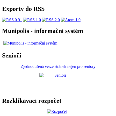
Exporty do RSS
Munipolis - informační systém
Senioři
Zjednodušená verze stránek nejen pro seniory
Rozklikávací rozpočet