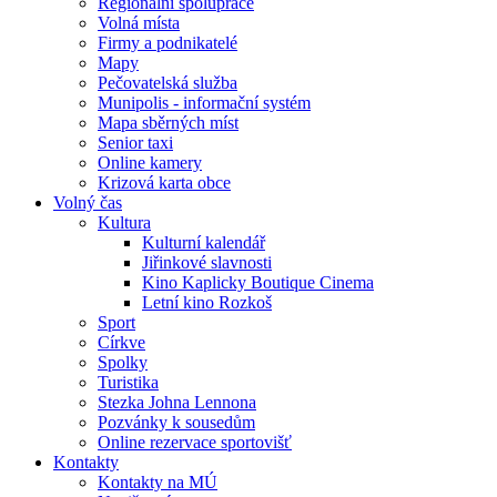
Regionální spolupráce
Volná místa
Firmy a podnikatelé
Mapy
Pečovatelská služba
Munipolis - informační systém
Mapa sběrných míst
Senior taxi
Online kamery
Krizová karta obce
Volný čas
Kultura
Kulturní kalendář
Jiřinkové slavnosti
Kino Kaplicky Boutique Cinema
Letní kino Rozkoš
Sport
Církve
Spolky
Turistika
Stezka Johna Lennona
Pozvánky k sousedům
Online rezervace sportovišť
Kontakty
Kontakty na MÚ