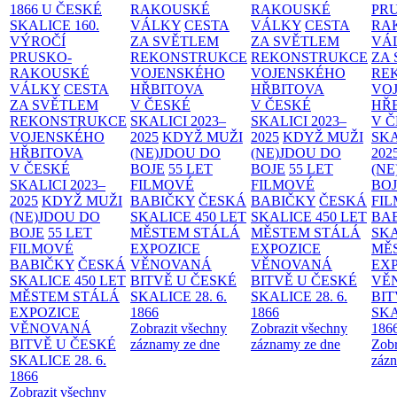
1866 U ČESKÉ
RAKOUSKÉ
RAKOUSKÉ
PR
SKALICE
160.
VÁLKY
CESTA
VÁLKY
CESTA
RA
VÝROČÍ
ZA SVĚTLEM
ZA SVĚTLEM
VÁ
PRUSKO-
REKONSTRUKCE
REKONSTRUKCE
ZA
RAKOUSKÉ
VOJENSKÉHO
VOJENSKÉHO
RE
VÁLKY
CESTA
HŘBITOVA
HŘBITOVA
VO
ZA SVĚTLEM
V ČESKÉ
V ČESKÉ
HŘ
REKONSTRUKCE
SKALICI 2023–
SKALICI 2023–
V 
VOJENSKÉHO
2025
KDYŽ MUŽI
2025
KDYŽ MUŽI
SKA
HŘBITOVA
(NE)JDOU DO
(NE)JDOU DO
202
V ČESKÉ
BOJE
55 LET
BOJE
55 LET
(NE
SKALICI 2023–
FILMOVÉ
FILMOVÉ
BO
2025
KDYŽ MUŽI
BABIČKY
ČESKÁ
BABIČKY
ČESKÁ
FI
(NE)JDOU DO
SKALICE 450 LET
SKALICE 450 LET
BA
BOJE
55 LET
MĚSTEM
STÁLÁ
MĚSTEM
STÁLÁ
SKA
FILMOVÉ
EXPOZICE
EXPOZICE
MĚ
BABIČKY
ČESKÁ
VĚNOVANÁ
VĚNOVANÁ
EX
SKALICE 450 LET
BITVĚ U ČESKÉ
BITVĚ U ČESKÉ
VĚ
MĚSTEM
STÁLÁ
SKALICE 28. 6.
SKALICE 28. 6.
BIT
EXPOZICE
1866
1866
SKA
VĚNOVANÁ
Zobrazit všechny
Zobrazit všechny
186
BITVĚ U ČESKÉ
záznamy ze dne
záznamy ze dne
Zobr
SKALICE 28. 6.
zázn
1866
Zobrazit všechny