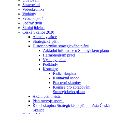
Ubytování
Stravování
Videokronika
Vodárny
Svoz odpadů
Sběrný dvůr
Školní jídelna
Česká Skalice 2030
Aktuality, akce
Strategický plán
Historie vzniku strategického plánu
Základní informace o Strategickém plánu
Harmonogram prací
Výstupy práce
Podklady
Kontakty
Řídicí skupina
Kontaktní osoba
Pracovní skupiny
Komise pro zpracování
Strategického plánu
Akční plán města
Plán rozvoje sportu
Řídící skupina Strategického plánu města Česká
Skalice