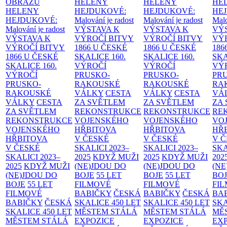
OBRAZŮ
HELENY
HELENY
HE
HELENY
HEJDUKOVÉ:
HEJDUKOVÉ:
HE
HEJDUKOVÉ:
Malování je radost
Malování je radost
Malo
Malování je radost
VÝSTAVA K
VÝSTAVA K
VÝ
VÝSTAVA K
VÝROČÍ BITVY
VÝROČÍ BITVY
VÝ
VÝROČÍ BITVY
1866 U ČESKÉ
1866 U ČESKÉ
186
1866 U ČESKÉ
SKALICE
160.
SKALICE
160.
SK
SKALICE
160.
VÝROČÍ
VÝROČÍ
VÝ
VÝROČÍ
PRUSKO-
PRUSKO-
PR
PRUSKO-
RAKOUSKÉ
RAKOUSKÉ
RA
RAKOUSKÉ
VÁLKY
CESTA
VÁLKY
CESTA
VÁ
VÁLKY
CESTA
ZA SVĚTLEM
ZA SVĚTLEM
ZA
ZA SVĚTLEM
REKONSTRUKCE
REKONSTRUKCE
RE
REKONSTRUKCE
VOJENSKÉHO
VOJENSKÉHO
VO
VOJENSKÉHO
HŘBITOVA
HŘBITOVA
HŘ
HŘBITOVA
V ČESKÉ
V ČESKÉ
V 
V ČESKÉ
SKALICI 2023–
SKALICI 2023–
SKA
SKALICI 2023–
2025
KDYŽ MUŽI
2025
KDYŽ MUŽI
202
2025
KDYŽ MUŽI
(NE)JDOU DO
(NE)JDOU DO
(NE
(NE)JDOU DO
BOJE
55 LET
BOJE
55 LET
BO
BOJE
55 LET
FILMOVÉ
FILMOVÉ
FI
FILMOVÉ
BABIČKY
ČESKÁ
BABIČKY
ČESKÁ
BA
BABIČKY
ČESKÁ
SKALICE 450 LET
SKALICE 450 LET
SKA
SKALICE 450 LET
MĚSTEM
STÁLÁ
MĚSTEM
STÁLÁ
MĚ
MĚSTEM
STÁLÁ
EXPOZICE
EXPOZICE
EX