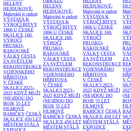
OBRAZŮ
HELENY
HE
HELENY
HELENY
HEJDUKOVÉ:
HE
HEJDUKOVÉ:
HEJDUKOVÉ:
Malování je radost
Malo
Malování je radost
Malování je radost
VÝSTAVA K
VÝ
VÝSTAVA K
VÝSTAVA K
VÝROČÍ BITVY
VÝ
VÝROČÍ BITVY
VÝROČÍ BITVY
1866 U ČESKÉ
186
1866 U ČESKÉ
1866 U ČESKÉ
SKALICE
160.
SK
SKALICE
160.
SKALICE
160.
VÝROČÍ
VÝ
VÝROČÍ
VÝROČÍ
PRUSKO-
PR
PRUSKO-
PRUSKO-
RAKOUSKÉ
RA
RAKOUSKÉ
RAKOUSKÉ
VÁLKY
CESTA
VÁ
VÁLKY
CESTA
VÁLKY
CESTA
ZA SVĚTLEM
ZA
ZA SVĚTLEM
ZA SVĚTLEM
REKONSTRUKCE
RE
REKONSTRUKCE
REKONSTRUKCE
VOJENSKÉHO
VO
VOJENSKÉHO
VOJENSKÉHO
HŘBITOVA
HŘ
HŘBITOVA
HŘBITOVA
V ČESKÉ
V 
V ČESKÉ
V ČESKÉ
SKALICI 2023–
SKA
SKALICI 2023–
SKALICI 2023–
2025
KDYŽ MUŽI
202
2025
KDYŽ MUŽI
2025
KDYŽ MUŽI
(NE)JDOU DO
(NE
(NE)JDOU DO
(NE)JDOU DO
BOJE
55 LET
BO
BOJE
55 LET
BOJE
55 LET
FILMOVÉ
FI
FILMOVÉ
FILMOVÉ
BABIČKY
ČESKÁ
BA
BABIČKY
ČESKÁ
BABIČKY
ČESKÁ
SKALICE 450 LET
SKA
SKALICE 450 LET
SKALICE 450 LET
MĚSTEM
STÁLÁ
MĚ
MĚSTEM
STÁLÁ
MĚSTEM
STÁLÁ
EXPOZICE
EX
EXPOZICE