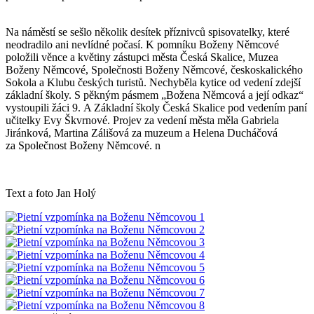
Na náměstí se sešlo několik desítek příznivců spisovatelky, které
neodradilo ani nevlídné počasí. K pomníku Boženy Němcové
položili věnce a květiny zástupci města Česká Skalice, Muzea
Boženy Němcové, Společnosti Boženy Němcové, českoskalického
Sokola a Klubu českých turistů. Nechyběla kytice od vedení zdejší
základní školy. S pěkným pásmem „Božena Němcová a její odkaz“
vystoupili žáci 9. A Základní školy Česká Skalice pod vedením paní
učitelky Evy Škvrnové. Projev za vedení města měla Gabriela
Jiránková, Martina Zálišová za muzeum a Helena Ducháčová
za Společnost Boženy Němcové. n
Text a foto Jan Holý