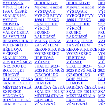
VÝSTAVA K
HEJDUKOVÉ:
HEJDUKOVÉ:
HE
VÝROČÍ BITVY
Malování je radost
Malování je radost
Malo
1866 U ČESKÉ
VÝSTAVA K
VÝSTAVA K
VÝ
SKALICE
160.
VÝROČÍ BITVY
VÝROČÍ BITVY
VÝ
VÝROČÍ
1866 U ČESKÉ
1866 U ČESKÉ
186
PRUSKO-
SKALICE
160.
SKALICE
160.
SK
RAKOUSKÉ
VÝROČÍ
VÝROČÍ
VÝ
VÁLKY
CESTA
PRUSKO-
PRUSKO-
PR
ZA SVĚTLEM
RAKOUSKÉ
RAKOUSKÉ
RA
REKONSTRUKCE
VÁLKY
CESTA
VÁLKY
CESTA
VÁ
VOJENSKÉHO
ZA SVĚTLEM
ZA SVĚTLEM
ZA
HŘBITOVA
REKONSTRUKCE
REKONSTRUKCE
RE
V ČESKÉ
VOJENSKÉHO
VOJENSKÉHO
VO
SKALICI 2023–
HŘBITOVA
HŘBITOVA
HŘ
2025
KDYŽ MUŽI
V ČESKÉ
V ČESKÉ
V 
(NE)JDOU DO
SKALICI 2023–
SKALICI 2023–
SKA
BOJE
55 LET
2025
KDYŽ MUŽI
2025
KDYŽ MUŽI
202
FILMOVÉ
(NE)JDOU DO
(NE)JDOU DO
(NE
BABIČKY
ČESKÁ
BOJE
55 LET
BOJE
55 LET
BO
SKALICE 450 LET
FILMOVÉ
FILMOVÉ
FI
MĚSTEM
STÁLÁ
BABIČKY
ČESKÁ
BABIČKY
ČESKÁ
BA
EXPOZICE
SKALICE 450 LET
SKALICE 450 LET
SKA
VĚNOVANÁ
MĚSTEM
STÁLÁ
MĚSTEM
STÁLÁ
MĚ
BITVĚ U ČESKÉ
EXPOZICE
EXPOZICE
EX
SKALICE 28. 6.
VĚNOVANÁ
VĚNOVANÁ
VĚ