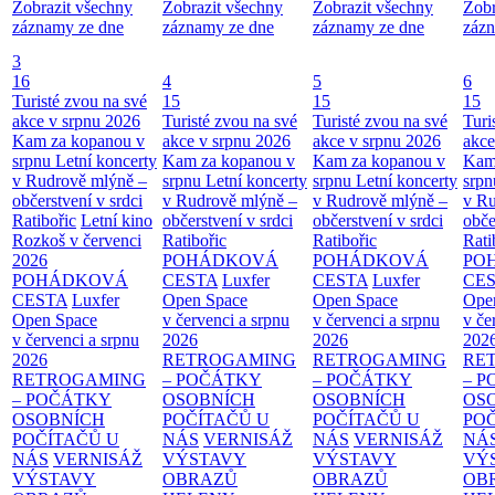
Zobrazit všechny
Zobrazit všechny
Zobrazit všechny
Zobr
záznamy ze dne
záznamy ze dne
záznamy ze dne
zázn
3
16
4
5
6
Turisté zvou na své
15
15
15
akce v srpnu 2026
Turisté zvou na své
Turisté zvou na své
Turi
Kam za kopanou v
akce v srpnu 2026
akce v srpnu 2026
akce
srpnu
Letní koncerty
Kam za kopanou v
Kam za kopanou v
Kam
v Rudrově mlýně –
srpnu
Letní koncerty
srpnu
Letní koncerty
srp
občerstvení v srdci
v Rudrově mlýně –
v Rudrově mlýně –
v Ru
Ratibořic
Letní kino
občerstvení v srdci
občerstvení v srdci
obče
Rozkoš v červenci
Ratibořic
Ratibořic
Rati
2026
POHÁDKOVÁ
POHÁDKOVÁ
PO
POHÁDKOVÁ
CESTA
Luxfer
CESTA
Luxfer
CE
CESTA
Luxfer
Open Space
Open Space
Ope
Open Space
v červenci a srpnu
v červenci a srpnu
v če
v červenci a srpnu
2026
2026
202
2026
RETROGAMING
RETROGAMING
RE
RETROGAMING
– POČÁTKY
– POČÁTKY
– 
– POČÁTKY
OSOBNÍCH
OSOBNÍCH
OS
OSOBNÍCH
POČÍTAČŮ U
POČÍTAČŮ U
PO
POČÍTAČŮ U
NÁS
VERNISÁŽ
NÁS
VERNISÁŽ
NÁ
NÁS
VERNISÁŽ
VÝSTAVY
VÝSTAVY
VÝ
VÝSTAVY
OBRAZŮ
OBRAZŮ
OB