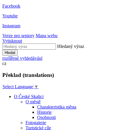
Facebook
Youtube
Instagram
Verze pro seniory
Mapa webu
Vytisknout
Hledaný výraz
Hledat
rozšířené vyhledávání
cz
Překlad (translations)
Select Language
▼
O České Skalici
O městě
Charakteristika města
Historie
Osobnosti
Fotogalerie
Turistické cíle