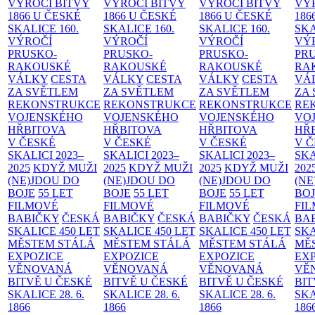
VÝROČÍ BITVY
VÝROČÍ BITVY
VÝROČÍ BITVY
VÝ
1866 U ČESKÉ
1866 U ČESKÉ
1866 U ČESKÉ
186
SKALICE
160.
SKALICE
160.
SKALICE
160.
SK
VÝROČÍ
VÝROČÍ
VÝROČÍ
VÝ
PRUSKO-
PRUSKO-
PRUSKO-
PR
RAKOUSKÉ
RAKOUSKÉ
RAKOUSKÉ
RA
VÁLKY
CESTA
VÁLKY
CESTA
VÁLKY
CESTA
VÁ
ZA SVĚTLEM
ZA SVĚTLEM
ZA SVĚTLEM
ZA
REKONSTRUKCE
REKONSTRUKCE
REKONSTRUKCE
RE
VOJENSKÉHO
VOJENSKÉHO
VOJENSKÉHO
VO
HŘBITOVA
HŘBITOVA
HŘBITOVA
HŘ
V ČESKÉ
V ČESKÉ
V ČESKÉ
V 
SKALICI 2023–
SKALICI 2023–
SKALICI 2023–
SKA
2025
KDYŽ MUŽI
2025
KDYŽ MUŽI
2025
KDYŽ MUŽI
202
(NE)JDOU DO
(NE)JDOU DO
(NE)JDOU DO
(NE
BOJE
55 LET
BOJE
55 LET
BOJE
55 LET
BO
FILMOVÉ
FILMOVÉ
FILMOVÉ
FI
BABIČKY
ČESKÁ
BABIČKY
ČESKÁ
BABIČKY
ČESKÁ
BA
SKALICE 450 LET
SKALICE 450 LET
SKALICE 450 LET
SKA
MĚSTEM
STÁLÁ
MĚSTEM
STÁLÁ
MĚSTEM
STÁLÁ
MĚ
EXPOZICE
EXPOZICE
EXPOZICE
EX
VĚNOVANÁ
VĚNOVANÁ
VĚNOVANÁ
VĚ
BITVĚ U ČESKÉ
BITVĚ U ČESKÉ
BITVĚ U ČESKÉ
BIT
SKALICE 28. 6.
SKALICE 28. 6.
SKALICE 28. 6.
SKA
1866
1866
1866
186