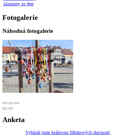
záznamy ze dne
Fotogalerie
Náhodná fotogalerie
Anketa
Vybírali jsme královnu Jiřinkových slavností