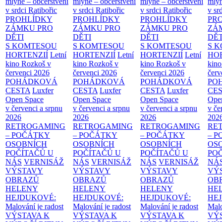
mlýně – občerstvení
mlýně – občerstvení
mlýně – občerstvení
mlýn
v srdci Ratibořic
v srdci Ratibořic
v srdci Ratibořic
v sr
PROHLÍDKY
PROHLÍDKY
PROHLÍDKY
PR
ZÁMKU PRO
ZÁMKU PRO
ZÁMKU PRO
ZÁ
DĚTI
DĚTI
DĚTI
DĚT
S KOMTESOU
S KOMTESOU
S KOMTESOU
S 
HORTENZIÍ
Letní
HORTENZIÍ
Letní
HORTENZIÍ
Letní
HOR
kino Rozkoš v
kino Rozkoš v
kino Rozkoš v
kino
červenci 2026
červenci 2026
červenci 2026
červ
POHÁDKOVÁ
POHÁDKOVÁ
POHÁDKOVÁ
PO
CESTA
Luxfer
CESTA
Luxfer
CESTA
Luxfer
CE
Open Space
Open Space
Open Space
Ope
v červenci a srpnu
v červenci a srpnu
v červenci a srpnu
v če
2026
2026
2026
202
RETROGAMING
RETROGAMING
RETROGAMING
RE
– POČÁTKY
– POČÁTKY
– POČÁTKY
– 
OSOBNÍCH
OSOBNÍCH
OSOBNÍCH
OS
POČÍTAČŮ U
POČÍTAČŮ U
POČÍTAČŮ U
PO
NÁS
VERNISÁŽ
NÁS
VERNISÁŽ
NÁS
VERNISÁŽ
NÁ
VÝSTAVY
VÝSTAVY
VÝSTAVY
VÝ
OBRAZŮ
OBRAZŮ
OBRAZŮ
OB
HELENY
HELENY
HELENY
HE
HEJDUKOVÉ:
HEJDUKOVÉ:
HEJDUKOVÉ:
HE
Malování je radost
Malování je radost
Malování je radost
Malo
VÝSTAVA K
VÝSTAVA K
VÝSTAVA K
VÝ