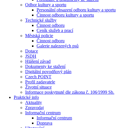
Odbor kultury a sportu
Personální obsazení odboru kultury a sportu
Činnost odboru kultury a sportu
Technické služby
Činnost odboru
Ceník služeb a prací
Městská policie
Činnost odboru
Galerie nalezených psů
Dotace
JSDH
Hlášení závad
Dokumenty ke stažení
Digitální povodňový plán
Czech POINT
Profil zadavatele
Životní situace
Informace poskytnuté dle zákona č. 106⁄1999 Sb.
Praktické info
Aktuality
Zpravodaj
Informační centrum
Informační centrum
Doprava