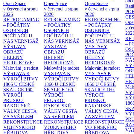
obče
Open Space
Open Space
Open Space
Rati
v červenci a srpnu
v červenci a srpnu
v červenci a srpnu
PO
2026
2026
2026
CE
RETROGAMING
RETROGAMING
RETROGAMING
Ope
– POČÁTKY
– POČÁTKY
– POČÁTKY
v če
OSOBNÍCH
OSOBNÍCH
OSOBNÍCH
202
POČÍTAČŮ U
POČÍTAČŮ U
POČÍTAČŮ U
RE
NÁS
VERNISÁŽ
NÁS
VERNISÁŽ
NÁS
VERNISÁŽ
– 
VÝSTAVY
VÝSTAVY
VÝSTAVY
OS
OBRAZŮ
OBRAZŮ
OBRAZŮ
PO
HELENY
HELENY
HELENY
NÁ
HEJDUKOVÉ:
HEJDUKOVÉ:
HEJDUKOVÉ:
VÝ
Malování je radost
Malování je radost
Malování je radost
OB
VÝSTAVA K
VÝSTAVA K
VÝSTAVA K
HE
VÝROČÍ BITVY
VÝROČÍ BITVY
VÝROČÍ BITVY
HE
1866 U ČESKÉ
1866 U ČESKÉ
1866 U ČESKÉ
Malo
SKALICE
160.
SKALICE
160.
SKALICE
160.
VÝ
VÝROČÍ
VÝROČÍ
VÝROČÍ
VÝ
PRUSKO-
PRUSKO-
PRUSKO-
186
RAKOUSKÉ
RAKOUSKÉ
RAKOUSKÉ
SK
VÁLKY
CESTA
VÁLKY
CESTA
VÁLKY
CESTA
VÝ
ZA SVĚTLEM
ZA SVĚTLEM
ZA SVĚTLEM
PR
REKONSTRUKCE
REKONSTRUKCE
REKONSTRUKCE
RA
VOJENSKÉHO
VOJENSKÉHO
VOJENSKÉHO
VÁ
HŘBITOVA
HŘBITOVA
HŘBITOVA