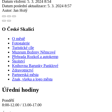
Datum vložení:
5. 3. 2024 8:54
Datum poslední aktualizace:
5. 3. 2024 8:57
Autor:
Jan Holý
O České Skalici
O městě
Fotogalerie
Turistické cíle
Muzeum Boženy Němcové
Přehrada Rozkoš a autokemp
Školství
Knihovna Barunky Panklové
Zdravotnictví
Partnerská města
Znak, vlajka a logo města
Úřední hodiny
Pondělí
8:00-12.00 / 13.00-17.00