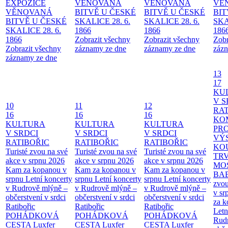
EXPOZICE
VĚNOVANÁ
VĚNOVANÁ
VĚ
VĚNOVANÁ
BITVĚ U ČESKÉ
BITVĚ U ČESKÉ
BIT
BITVĚ U ČESKÉ
SKALICE 28. 6.
SKALICE 28. 6.
SKA
SKALICE 28. 6.
1866
1866
186
1866
Zobrazit všechny
Zobrazit všechny
Zobr
Zobrazit všechny
záznamy ze dne
záznamy ze dne
zázn
záznamy ze dne
13
17
KU
V S
10
11
12
RAT
16
16
16
KO
KULTURA
KULTURA
KULTURA
PR
V SRDCI
V SRDCI
V SRDCI
VÝ
RATIBOŘIC
RATIBOŘIC
RATIBOŘIC
KO
Turisté zvou na své
Turisté zvou na své
Turisté zvou na své
TR
akce v srpnu 2026
akce v srpnu 2026
akce v srpnu 2026
MO
Kam za kopanou v
Kam za kopanou v
Kam za kopanou v
BA
srpnu
Letní koncerty
srpnu
Letní koncerty
srpnu
Letní koncerty
zvou
v Rudrově mlýně –
v Rudrově mlýně –
v Rudrově mlýně –
v sr
občerstvení v srdci
občerstvení v srdci
občerstvení v srdci
za k
Ratibořic
Ratibořic
Ratibořic
Letn
POHÁDKOVÁ
POHÁDKOVÁ
POHÁDKOVÁ
Rud
CESTA
Luxfer
CESTA
Luxfer
CESTA
Luxfer