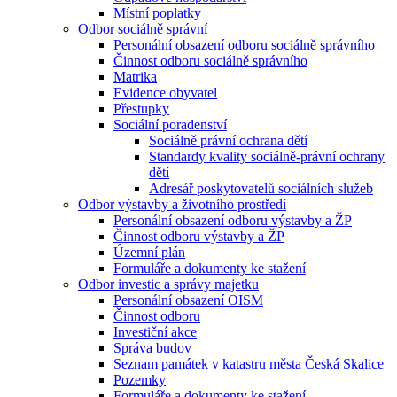
Místní poplatky
Odbor sociálně správní
Personální obsazení odboru sociálně správního
Činnost odboru sociálně správního
Matrika
Evidence obyvatel
Přestupky
Sociální poradenství
Sociálně právní ochrana dětí
Standardy kvality sociálně-právní ochrany
dětí
Adresář poskytovatelů sociálních služeb
Odbor výstavby a životního prostředí
Personální obsazení odboru výstavby a ŽP
Činnost odboru výstavby a ŽP
Územní plán
Formuláře a dokumenty ke stažení
Odbor investic a správy majetku
Personální obsazení OISM
Činnost odboru
Investiční akce
Správa budov
Seznam památek v katastru města Česká Skalice
Pozemky
Formuláře a dokumenty ke stažení