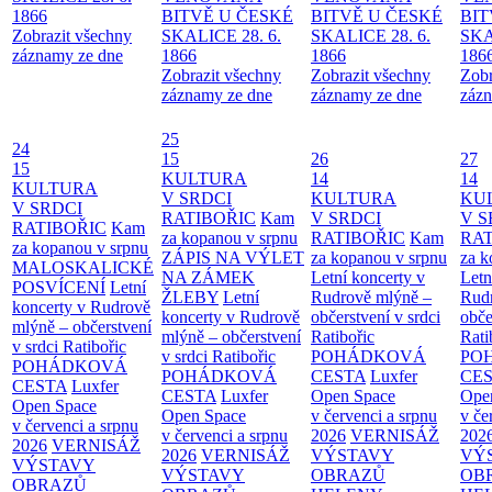
1866
BITVĚ U ČESKÉ
BITVĚ U ČESKÉ
BIT
Zobrazit všechny
SKALICE 28. 6.
SKALICE 28. 6.
SKA
záznamy ze dne
1866
1866
186
Zobrazit všechny
Zobrazit všechny
Zobr
záznamy ze dne
záznamy ze dne
zázn
25
24
15
26
27
15
KULTURA
14
14
KULTURA
V SRDCI
KULTURA
KU
V SRDCI
RATIBOŘIC
Kam
V SRDCI
V S
RATIBOŘIC
Kam
za kopanou v srpnu
RATIBOŘIC
Kam
RAT
za kopanou v srpnu
ZÁPIS NA VÝLET
za kopanou v srpnu
za k
MALOSKALICKÉ
NA ZÁMEK
Letní koncerty v
Letn
POSVÍCENÍ
Letní
ŽLEBY
Letní
Rudrově mlýně –
Rud
koncerty v Rudrově
koncerty v Rudrově
občerstvení v srdci
obče
mlýně – občerstvení
mlýně – občerstvení
Ratibořic
Rati
v srdci Ratibořic
v srdci Ratibořic
POHÁDKOVÁ
PO
POHÁDKOVÁ
POHÁDKOVÁ
CESTA
Luxfer
CE
CESTA
Luxfer
CESTA
Luxfer
Open Space
Ope
Open Space
Open Space
v červenci a srpnu
v če
v červenci a srpnu
v červenci a srpnu
2026
VERNISÁŽ
202
2026
VERNISÁŽ
2026
VERNISÁŽ
VÝSTAVY
VÝ
VÝSTAVY
VÝSTAVY
OBRAZŮ
OB
OBRAZŮ