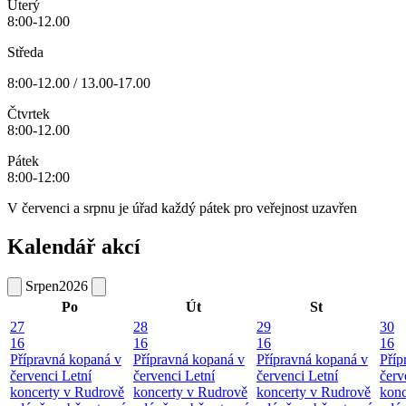
Úterý
8:00-12.00
Středa
8:00-12.00 / 13.00-17.00
Čtvrtek
8:00-12.00
Pátek
8:00-12:00
V červenci a srpnu je úřad každý pátek pro veřejnost uzavřen
Kalendář akcí
Srpen
2026
Po
Út
St
27
28
29
30
16
16
16
16
Přípravná kopaná v
Přípravná kopaná v
Přípravná kopaná v
Příp
červenci
Letní
červenci
Letní
červenci
Letní
červ
koncerty v Rudrově
koncerty v Rudrově
koncerty v Rudrově
konc