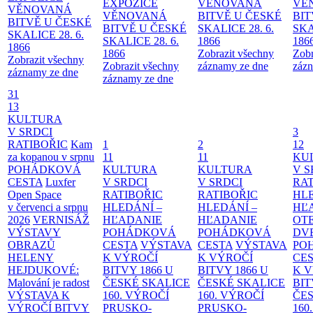
EXPOZICE
VĚNOVANÁ
VĚ
VĚNOVANÁ
VĚNOVANÁ
BITVĚ U ČESKÉ
BIT
BITVĚ U ČESKÉ
BITVĚ U ČESKÉ
SKALICE 28. 6.
SKA
SKALICE 28. 6.
SKALICE 28. 6.
1866
186
1866
1866
Zobrazit všechny
Zobr
Zobrazit všechny
Zobrazit všechny
záznamy ze dne
zázn
záznamy ze dne
záznamy ze dne
31
13
KULTURA
V SRDCI
3
RATIBOŘIC
Kam
1
2
12
za kopanou v srpnu
11
11
KU
POHÁDKOVÁ
KULTURA
KULTURA
V S
CESTA
Luxfer
V SRDCI
V SRDCI
RAT
Open Space
RATIBOŘIC
RATIBOŘIC
HLE
v červenci a srpnu
HLEDÁNÍ –
HLEDÁNÍ –
HĽ
2026
VERNISÁŽ
HĽADANIE
HĽADANIE
OT
VÝSTAVY
POHÁDKOVÁ
POHÁDKOVÁ
DV
OBRAZŮ
CESTA
VÝSTAVA
CESTA
VÝSTAVA
PO
HELENY
K VÝROČÍ
K VÝROČÍ
CE
HEJDUKOVÉ:
BITVY 1866 U
BITVY 1866 U
K 
Malování je radost
ČESKÉ SKALICE
ČESKÉ SKALICE
BIT
VÝSTAVA K
160. VÝROČÍ
160. VÝROČÍ
ČES
VÝROČÍ BITVY
PRUSKO-
PRUSKO-
160