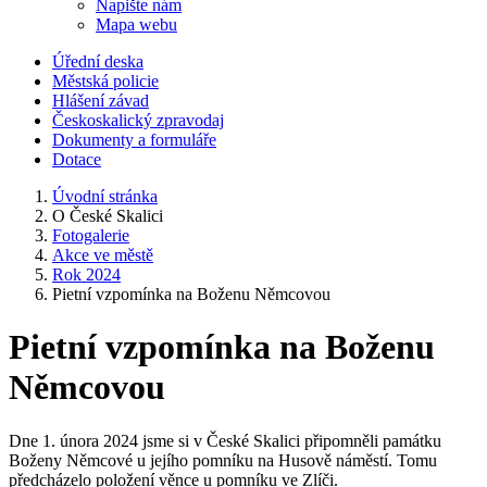
Napište nám
Mapa webu
Úřední deska
Městská policie
Hlášení závad
Českoskalický zpravodaj
Dokumenty a formuláře
Dotace
Úvodní stránka
O České Skalici
Fotogalerie
Akce ve městě
Rok 2024
Pietní vzpomínka na Boženu Němcovou
Pietní vzpomínka na Boženu
Němcovou
Dne 1. února 2024 jsme si v České Skalici připomněli památku
Boženy Němcové u jejího pomníku na Husově náměstí. Tomu
předcházelo položení věnce u pomníku ve Zlíči.