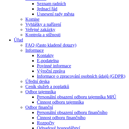
Seznam radních
Jednací řád
Usnesení rady města
Komise
Vyhlášky a nařízení
Veřejné zakázky
Kontrola a stížnosti
Úřad
FAQ (často kladené dotazy)
Informace
Kontakty
E-podatelna
Povinné informace
Výroční zpráva
Informace o zpracování osobních údajů (GDPR)
Úřední deska
Ceník služeb a poplatků
Odbor tajemníka
Personální obsazení odboru tajemníka MěÚ
Činnost odboru tajemníka
Odbor finanční
Personální obsazení odboru finančního
Činnost odboru finančního
Rozpočty
Odpadové hospodářství