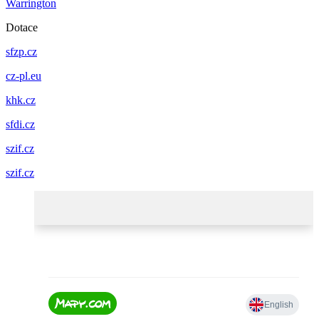
Warrington
Dotace
sfzp.cz
cz-pl.eu
khk.cz
sfdi.cz
szif.cz
szif.cz