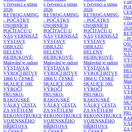
v sr
v červenci a srpnu
v červenci a srpnu
v červenci a srpnu
PO
2026
2026
2026
CE
RETROGAMING
RETROGAMING
RETROGAMING
Ope
– POČÁTKY
– POČÁTKY
– POČÁTKY
v če
OSOBNÍCH
OSOBNÍCH
OSOBNÍCH
202
POČÍTAČŮ U
POČÍTAČŮ U
POČÍTAČŮ U
RE
NÁS
VERNISÁŽ
NÁS
VERNISÁŽ
NÁS
VERNISÁŽ
– 
VÝSTAVY
VÝSTAVY
VÝSTAVY
OS
OBRAZŮ
OBRAZŮ
OBRAZŮ
PO
HELENY
HELENY
HELENY
NÁ
HEJDUKOVÉ:
HEJDUKOVÉ:
HEJDUKOVÉ:
VÝ
Malování je radost
Malování je radost
Malování je radost
OB
VÝSTAVA K
VÝSTAVA K
VÝSTAVA K
HE
VÝROČÍ BITVY
VÝROČÍ BITVY
VÝROČÍ BITVY
HE
1866 U ČESKÉ
1866 U ČESKÉ
1866 U ČESKÉ
Malo
SKALICE
160.
SKALICE
160.
SKALICE
160.
VÝ
VÝROČÍ
VÝROČÍ
VÝROČÍ
VÝ
PRUSKO-
PRUSKO-
PRUSKO-
186
RAKOUSKÉ
RAKOUSKÉ
RAKOUSKÉ
SK
VÁLKY
CESTA
VÁLKY
CESTA
VÁLKY
CESTA
VÝ
ZA SVĚTLEM
ZA SVĚTLEM
ZA SVĚTLEM
PR
REKONSTRUKCE
REKONSTRUKCE
REKONSTRUKCE
RA
VOJENSKÉHO
VOJENSKÉHO
VOJENSKÉHO
VÁ
HŘBITOVA
HŘBITOVA
HŘBITOVA
ZA
V ČESKÉ
V ČESKÉ
V ČESKÉ