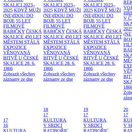
RE
SKALICI 2023–
SKALICI 2023–
SKALICI 2023–
VO
2025
KDYŽ MUŽI
2025
KDYŽ MUŽI
2025
KDYŽ MUŽI
HŘ
(NE)JDOU DO
(NE)JDOU DO
(NE)JDOU DO
V 
BOJE
55 LET
BOJE
55 LET
BOJE
55 LET
SKA
FILMOVÉ
FILMOVÉ
FILMOVÉ
202
BABIČKY
ČESKÁ
BABIČKY
ČESKÁ
BABIČKY
ČESKÁ
(NE
SKALICE 450 LET
SKALICE 450 LET
SKALICE 450 LET
BO
MĚSTEM
STÁLÁ
MĚSTEM
STÁLÁ
MĚSTEM
STÁLÁ
FI
EXPOZICE
EXPOZICE
EXPOZICE
BA
VĚNOVANÁ
VĚNOVANÁ
VĚNOVANÁ
SKA
BITVĚ U ČESKÉ
BITVĚ U ČESKÉ
BITVĚ U ČESKÉ
MĚ
SKALICE 28. 6.
SKALICE 28. 6.
SKALICE 28. 6.
EX
1866
1866
1866
VĚ
Zobrazit všechny
Zobrazit všechny
Zobrazit všechny
BIT
záznamy ze dne
záznamy ze dne
záznamy ze dne
SKA
186
Zobr
zázn
18
19
20
17
17
17
17
KULTURA
KULTURA
KU
16
V SRDCI
V SRDCI
V S
KULTURA
RATIBOŘIC
RATIBOŘIC
RAT