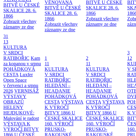
VĚNOVANÁ
BITVĚ U ČESKÉ
BIT
BITVĚ U ČESKÉ
BITVĚ U ČESKÉ
SKALICE 28. 6.
SKA
SKALICE 28. 6.
SKALICE 28. 6.
1866
186
1866
1866
Zobrazit všechny
Zobr
Zobrazit všechny
Zobrazit všechny
záznamy ze dne
zázn
záznamy ze dne
záznamy ze dne
31
13
KULTURA
V SRDCI
3
RATIBOŘIC
Kam
1
2
12
za kopanou v srpnu
11
11
KU
POHÁDKOVÁ
KULTURA
KULTURA
V S
CESTA
Luxfer
V SRDCI
V SRDCI
RAT
Open Space
RATIBOŘIC
RATIBOŘIC
HLE
v červenci a srpnu
HLEDÁNÍ –
HLEDÁNÍ –
HĽ
2026
VERNISÁŽ
HĽADANIE
HĽADANIE
OT
VÝSTAVY
POHÁDKOVÁ
POHÁDKOVÁ
DV
OBRAZŮ
CESTA
VÝSTAVA
CESTA
VÝSTAVA
PO
HELENY
K VÝROČÍ
K VÝROČÍ
CE
HEJDUKOVÉ:
BITVY 1866 U
BITVY 1866 U
K 
Malování je radost
ČESKÉ SKALICE
ČESKÉ SKALICE
BIT
VÝSTAVA K
160. VÝROČÍ
160. VÝROČÍ
ČES
VÝROČÍ BITVY
PRUSKO-
PRUSKO-
160
1866 U ČESKÉ
RAKOUSKÉ
RAKOUSKÉ
PR