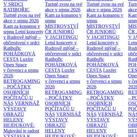
V SRDCI
Turisté zvou na své
Turisté zvou na své
Turi
RATIBOŘIC
akce v srpnu 2026
akce v srpnu 2026
akce
Turisté zvou na své
Kam za kopanou v
Kam za kopanou v
Kam
akce v srpnu 2026
srpnu
srpnu
srpn
Kam za kopanou v
MISTROVSTVÍ
MISTROVSTVÍ
MI
srpnu
Letní koncerty
ČR JUNIORŮ
ČR JUNIORŮ
ČR 
v Rudrově mlýně –
V JACHTINGU
V JACHTINGU
V 
občerstvení v srdci
Letní koncerty v
Letní koncerty v
Letn
Ratibořic
Rudrově mlýně –
Rudrově mlýně –
Rud
POHÁDKOVÁ
občerstvení v srdci
občerstvení v srdci
obče
CESTA
Luxfer
Ratibořic
Ratibořic
Rati
Open Space
POHÁDKOVÁ
POHÁDKOVÁ
PO
v červenci a srpnu
CESTA
Luxfer
CESTA
Luxfer
CE
2026
Open Space
Open Space
Ope
RETROGAMING
v červenci a srpnu
v červenci a srpnu
v če
– POČÁTKY
2026
2026
202
OSOBNÍCH
RETROGAMING
RETROGAMING
RE
POČÍTAČŮ U
– POČÁTKY
– POČÁTKY
– 
NÁS
VERNISÁŽ
OSOBNÍCH
OSOBNÍCH
OS
VÝSTAVY
POČÍTAČŮ U
POČÍTAČŮ U
PO
OBRAZŮ
NÁS
VERNISÁŽ
NÁS
VERNISÁŽ
NÁ
HELENY
VÝSTAVY
VÝSTAVY
VÝ
HEJDUKOVÉ:
OBRAZŮ
OBRAZŮ
OB
Malování je radost
HELENY
HELENY
HE
VÝSTAVA K
HEJDUKOVÉ:
HEJDUKOVÉ:
HE