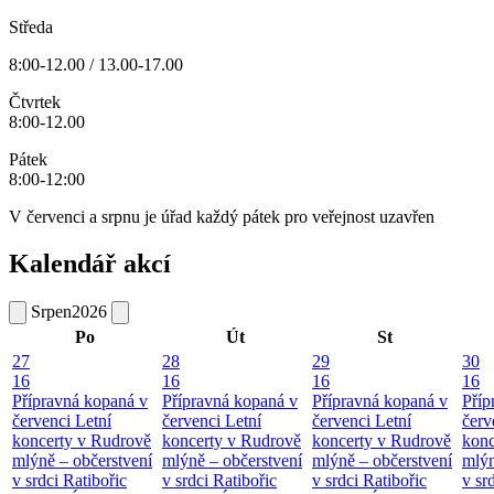
Středa
8:00-12.00 / 13.00-17.00
Čtvrtek
8:00-12.00
Pátek
8:00-12:00
V červenci a srpnu je úřad každý pátek pro veřejnost uzavřen
Kalendář akcí
Srpen
2026
Po
Út
St
27
28
29
30
16
16
16
16
Přípravná kopaná v
Přípravná kopaná v
Přípravná kopaná v
Příp
červenci
Letní
červenci
Letní
červenci
Letní
červ
koncerty v Rudrově
koncerty v Rudrově
koncerty v Rudrově
konc
mlýně – občerstvení
mlýně – občerstvení
mlýně – občerstvení
mlýn
v srdci Ratibořic
v srdci Ratibořic
v srdci Ratibořic
v sr