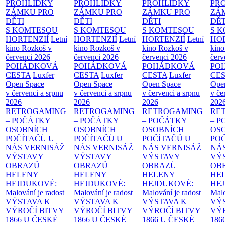
PROHLÍDKY
PROHLÍDKY
PROHLÍDKY
PR
ZÁMKU PRO
ZÁMKU PRO
ZÁMKU PRO
ZÁ
DĚTI
DĚTI
DĚTI
DĚT
S KOMTESOU
S KOMTESOU
S KOMTESOU
S 
HORTENZIÍ
Letní
HORTENZIÍ
Letní
HORTENZIÍ
Letní
HOR
kino Rozkoš v
kino Rozkoš v
kino Rozkoš v
kino
červenci 2026
červenci 2026
červenci 2026
červ
POHÁDKOVÁ
POHÁDKOVÁ
POHÁDKOVÁ
PO
CESTA
Luxfer
CESTA
Luxfer
CESTA
Luxfer
CE
Open Space
Open Space
Open Space
Ope
v červenci a srpnu
v červenci a srpnu
v červenci a srpnu
v če
2026
2026
2026
202
RETROGAMING
RETROGAMING
RETROGAMING
RE
– POČÁTKY
– POČÁTKY
– POČÁTKY
– 
OSOBNÍCH
OSOBNÍCH
OSOBNÍCH
OS
POČÍTAČŮ U
POČÍTAČŮ U
POČÍTAČŮ U
PO
NÁS
VERNISÁŽ
NÁS
VERNISÁŽ
NÁS
VERNISÁŽ
NÁ
VÝSTAVY
VÝSTAVY
VÝSTAVY
VÝ
OBRAZŮ
OBRAZŮ
OBRAZŮ
OB
HELENY
HELENY
HELENY
HE
HEJDUKOVÉ:
HEJDUKOVÉ:
HEJDUKOVÉ:
HE
Malování je radost
Malování je radost
Malování je radost
Malo
VÝSTAVA K
VÝSTAVA K
VÝSTAVA K
VÝ
VÝROČÍ BITVY
VÝROČÍ BITVY
VÝROČÍ BITVY
VÝ
1866 U ČESKÉ
1866 U ČESKÉ
1866 U ČESKÉ
186