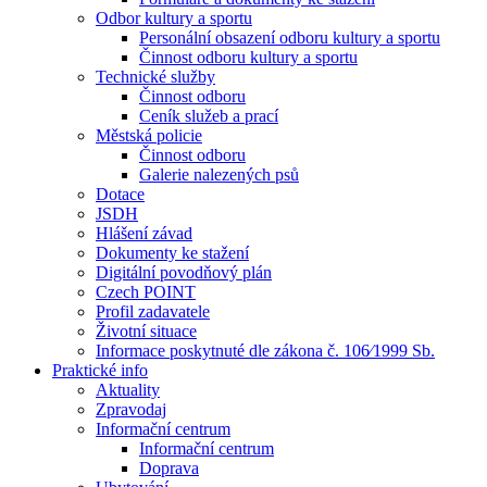
Odbor kultury a sportu
Personální obsazení odboru kultury a sportu
Činnost odboru kultury a sportu
Technické služby
Činnost odboru
Ceník služeb a prací
Městská policie
Činnost odboru
Galerie nalezených psů
Dotace
JSDH
Hlášení závad
Dokumenty ke stažení
Digitální povodňový plán
Czech POINT
Profil zadavatele
Životní situace
Informace poskytnuté dle zákona č. 106⁄1999 Sb.
Praktické info
Aktuality
Zpravodaj
Informační centrum
Informační centrum
Doprava