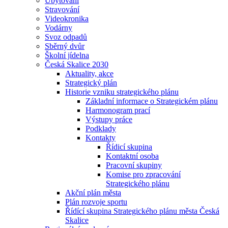
Ubytování
Stravování
Videokronika
Vodárny
Svoz odpadů
Sběrný dvůr
Školní jídelna
Česká Skalice 2030
Aktuality, akce
Strategický plán
Historie vzniku strategického plánu
Základní informace o Strategickém plánu
Harmonogram prací
Výstupy práce
Podklady
Kontakty
Řídicí skupina
Kontaktní osoba
Pracovní skupiny
Komise pro zpracování
Strategického plánu
Akční plán města
Plán rozvoje sportu
Řídící skupina Strategického plánu města Česká
Skalice