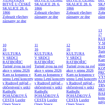
BITVĚ U ČESKÉ
SKALICE 28. 6.
SKALICE 28. 6.
SKA
SKALICE 28. 6.
1866
1866
186
1866
Zobrazit všechny
Zobrazit všechny
Zobr
Zobrazit všechny
záznamy ze dne
záznamy ze dne
zázn
záznamy ze dne
13
17
KU
V S
10
11
12
RAT
16
16
16
Turi
KULTURA
KULTURA
KULTURA
akce
V SRDCI
V SRDCI
V SRDCI
Kam
RATIBOŘIC
RATIBOŘIC
RATIBOŘIC
srpn
Turisté zvou na své
Turisté zvou na své
Turisté zvou na své
KO
akce v srpnu 2026
akce v srpnu 2026
akce v srpnu 2026
PR
Kam za kopanou v
Kam za kopanou v
Kam za kopanou v
VÝ
srpnu
Letní koncerty
srpnu
Letní koncerty
srpnu
Letní koncerty
KO
v Rudrově mlýně –
v Rudrově mlýně –
v Rudrově mlýně –
TR
občerstvení v srdci
občerstvení v srdci
občerstvení v srdci
MO
Ratibořic
Ratibořic
Ratibořic
BA
POHÁDKOVÁ
POHÁDKOVÁ
POHÁDKOVÁ
konc
CESTA
Luxfer
CESTA
Luxfer
CESTA
Luxfer
mlýn
Open Space
Open Space
Open Space