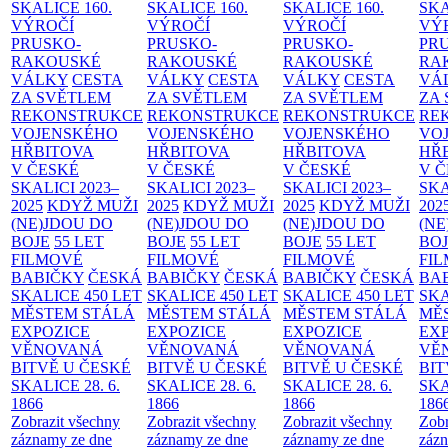
SKALICE
160.
SKALICE
160.
SKALICE
160.
SK
VÝROČÍ
VÝROČÍ
VÝROČÍ
VÝ
PRUSKO-
PRUSKO-
PRUSKO-
PR
RAKOUSKÉ
RAKOUSKÉ
RAKOUSKÉ
RA
VÁLKY
CESTA
VÁLKY
CESTA
VÁLKY
CESTA
VÁ
ZA SVĚTLEM
ZA SVĚTLEM
ZA SVĚTLEM
ZA
REKONSTRUKCE
REKONSTRUKCE
REKONSTRUKCE
RE
VOJENSKÉHO
VOJENSKÉHO
VOJENSKÉHO
VO
HŘBITOVA
HŘBITOVA
HŘBITOVA
HŘ
V ČESKÉ
V ČESKÉ
V ČESKÉ
V 
SKALICI 2023–
SKALICI 2023–
SKALICI 2023–
SKA
2025
KDYŽ MUŽI
2025
KDYŽ MUŽI
2025
KDYŽ MUŽI
202
(NE)JDOU DO
(NE)JDOU DO
(NE)JDOU DO
(NE
BOJE
55 LET
BOJE
55 LET
BOJE
55 LET
BO
FILMOVÉ
FILMOVÉ
FILMOVÉ
FI
BABIČKY
ČESKÁ
BABIČKY
ČESKÁ
BABIČKY
ČESKÁ
BA
SKALICE 450 LET
SKALICE 450 LET
SKALICE 450 LET
SKA
MĚSTEM
STÁLÁ
MĚSTEM
STÁLÁ
MĚSTEM
STÁLÁ
MĚ
EXPOZICE
EXPOZICE
EXPOZICE
EX
VĚNOVANÁ
VĚNOVANÁ
VĚNOVANÁ
VĚ
BITVĚ U ČESKÉ
BITVĚ U ČESKÉ
BITVĚ U ČESKÉ
BIT
SKALICE 28. 6.
SKALICE 28. 6.
SKALICE 28. 6.
SKA
1866
1866
1866
186
Zobrazit všechny
Zobrazit všechny
Zobrazit všechny
Zobr
záznamy ze dne
záznamy ze dne
záznamy ze dne
zázn