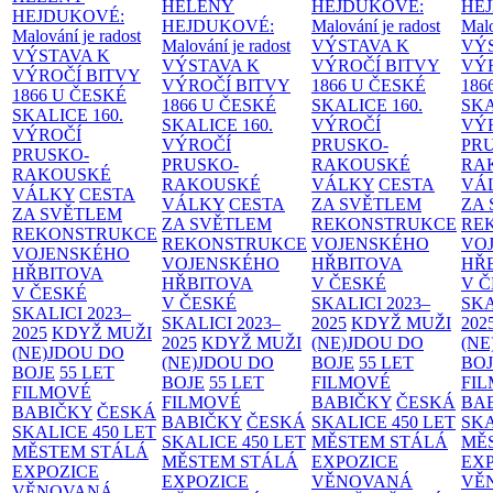
HELENY
HEJDUKOVÉ:
HE
HEJDUKOVÉ:
HEJDUKOVÉ:
Malování je radost
Malo
Malování je radost
Malování je radost
VÝSTAVA K
VÝ
VÝSTAVA K
VÝSTAVA K
VÝROČÍ BITVY
VÝ
VÝROČÍ BITVY
VÝROČÍ BITVY
1866 U ČESKÉ
186
1866 U ČESKÉ
1866 U ČESKÉ
SKALICE
160.
SK
SKALICE
160.
SKALICE
160.
VÝROČÍ
VÝ
VÝROČÍ
VÝROČÍ
PRUSKO-
PR
PRUSKO-
PRUSKO-
RAKOUSKÉ
RA
RAKOUSKÉ
RAKOUSKÉ
VÁLKY
CESTA
VÁ
VÁLKY
CESTA
VÁLKY
CESTA
ZA SVĚTLEM
ZA
ZA SVĚTLEM
ZA SVĚTLEM
REKONSTRUKCE
RE
REKONSTRUKCE
REKONSTRUKCE
VOJENSKÉHO
VO
VOJENSKÉHO
VOJENSKÉHO
HŘBITOVA
HŘ
HŘBITOVA
HŘBITOVA
V ČESKÉ
V 
V ČESKÉ
V ČESKÉ
SKALICI 2023–
SKA
SKALICI 2023–
SKALICI 2023–
2025
KDYŽ MUŽI
202
2025
KDYŽ MUŽI
2025
KDYŽ MUŽI
(NE)JDOU DO
(NE
(NE)JDOU DO
(NE)JDOU DO
BOJE
55 LET
BO
BOJE
55 LET
BOJE
55 LET
FILMOVÉ
FI
FILMOVÉ
FILMOVÉ
BABIČKY
ČESKÁ
BA
BABIČKY
ČESKÁ
BABIČKY
ČESKÁ
SKALICE 450 LET
SKA
SKALICE 450 LET
SKALICE 450 LET
MĚSTEM
STÁLÁ
MĚ
MĚSTEM
STÁLÁ
MĚSTEM
STÁLÁ
EXPOZICE
EX
EXPOZICE
EXPOZICE
VĚNOVANÁ
VĚ
VĚNOVANÁ