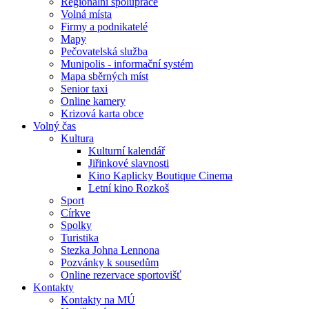
Regionální spolupráce
Volná místa
Firmy a podnikatelé
Mapy
Pečovatelská služba
Munipolis - informační systém
Mapa sběrných míst
Senior taxi
Online kamery
Krizová karta obce
Volný čas
Kultura
Kulturní kalendář
Jiřinkové slavnosti
Kino Kaplicky Boutique Cinema
Letní kino Rozkoš
Sport
Církve
Spolky
Turistika
Stezka Johna Lennona
Pozvánky k sousedům
Online rezervace sportovišť
Kontakty
Kontakty na MÚ