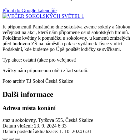
Přidat do Google kalendáře
K připomenutí Památného dne sokolstva zveme sokoly a širokou
veřejnost na akci, která nám připomene osud sokolských hrdinů.
Položíme květiny k pomníčku u sokolovny, u kamenů zmizelých
před budovou ZŠ na náměstí a pak se vydáme k lávce v ulici
Podskalní, kde budeme po Úpě pouštět lodičky se svíčkami.
Typ akce: ostatní (akce pro veřejnost)
Svíčky nám připomenou oběti z řad sokolů.
Foto archiv TJ Sokol Česká Skalice
Další informace
Adresa místa konání
sraz u sokolovny, Tyršova 555, Česká Skalice
Datum vložení:
23. 9. 2024 6:33
Datum poslední aktualizace:
1. 10. 2024 6:31