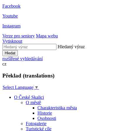
Facebook
Youtube
Instagram
Verze pro seniory
Mapa webu
Vytisknout
Hledaný výraz
Hledat
rozšířené vyhledávání
cz
Překlad (translations)
Select Language
▼
O České Skalici
O městě
Charakteristika města
Historie
Osobnosti
Fotogalerie
Turistické cíle