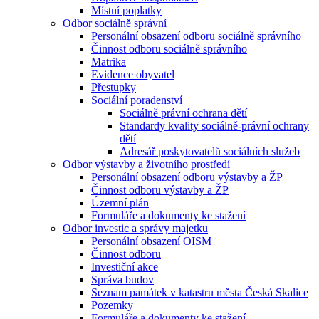
Místní poplatky
Odbor sociálně správní
Personální obsazení odboru sociálně správního
Činnost odboru sociálně správního
Matrika
Evidence obyvatel
Přestupky
Sociální poradenství
Sociálně právní ochrana dětí
Standardy kvality sociálně-právní ochrany
dětí
Adresář poskytovatelů sociálních služeb
Odbor výstavby a životního prostředí
Personální obsazení odboru výstavby a ŽP
Činnost odboru výstavby a ŽP
Územní plán
Formuláře a dokumenty ke stažení
Odbor investic a správy majetku
Personální obsazení OISM
Činnost odboru
Investiční akce
Správa budov
Seznam památek v katastru města Česká Skalice
Pozemky
Formuláře a dokumenty ke stažení