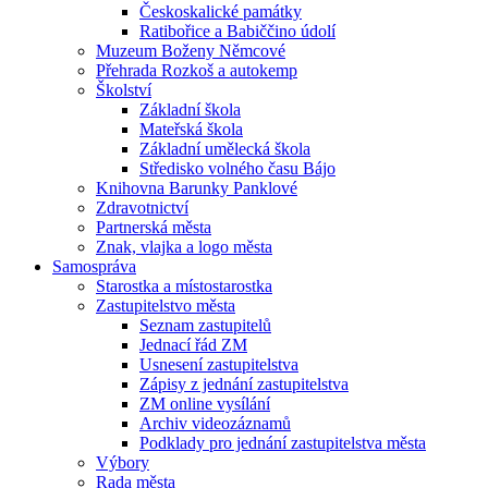
Českoskalické památky
Ratibořice a Babiččino údolí
Muzeum Boženy Němcové
Přehrada Rozkoš a autokemp
Školství
Základní škola
Mateřská škola
Základní umělecká škola
Středisko volného času Bájo
Knihovna Barunky Panklové
Zdravotnictví
Partnerská města
Znak, vlajka a logo města
Samospráva
Starostka a místostarostka
Zastupitelstvo města
Seznam zastupitelů
Jednací řád ZM
Usnesení zastupitelstva
Zápisy z jednání zastupitelstva
ZM online vysílání
Archiv videozáznamů
Podklady pro jednání zastupitelstva města
Výbory
Rada města