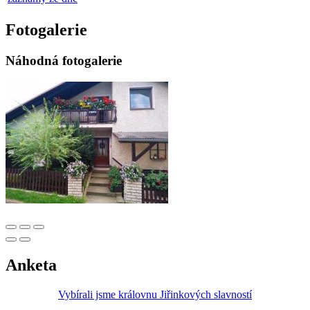
Fotogalerie
Náhodná fotogalerie
Anketa
Vybírali jsme královnu Jiřinkových slavností