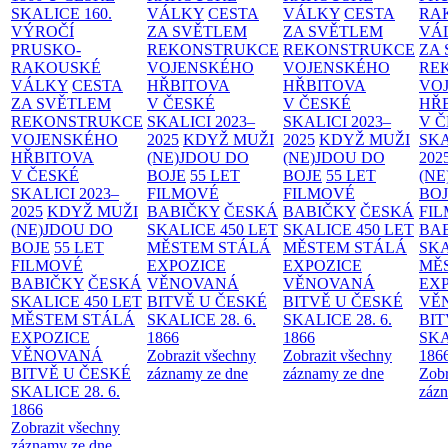
SKALICE
160.
VÁLKY
CESTA
VÁLKY
CESTA
RA
VÝROČÍ
ZA SVĚTLEM
ZA SVĚTLEM
VÁ
PRUSKO-
REKONSTRUKCE
REKONSTRUKCE
ZA
RAKOUSKÉ
VOJENSKÉHO
VOJENSKÉHO
RE
VÁLKY
CESTA
HŘBITOVA
HŘBITOVA
VO
ZA SVĚTLEM
V ČESKÉ
V ČESKÉ
HŘ
REKONSTRUKCE
SKALICI 2023–
SKALICI 2023–
V 
VOJENSKÉHO
2025
KDYŽ MUŽI
2025
KDYŽ MUŽI
SKA
HŘBITOVA
(NE)JDOU DO
(NE)JDOU DO
202
V ČESKÉ
BOJE
55 LET
BOJE
55 LET
(NE
SKALICI 2023–
FILMOVÉ
FILMOVÉ
BO
2025
KDYŽ MUŽI
BABIČKY
ČESKÁ
BABIČKY
ČESKÁ
FI
(NE)JDOU DO
SKALICE 450 LET
SKALICE 450 LET
BA
BOJE
55 LET
MĚSTEM
STÁLÁ
MĚSTEM
STÁLÁ
SKA
FILMOVÉ
EXPOZICE
EXPOZICE
MĚ
BABIČKY
ČESKÁ
VĚNOVANÁ
VĚNOVANÁ
EX
SKALICE 450 LET
BITVĚ U ČESKÉ
BITVĚ U ČESKÉ
VĚ
MĚSTEM
STÁLÁ
SKALICE 28. 6.
SKALICE 28. 6.
BIT
EXPOZICE
1866
1866
SKA
VĚNOVANÁ
Zobrazit všechny
Zobrazit všechny
186
BITVĚ U ČESKÉ
záznamy ze dne
záznamy ze dne
Zobr
SKALICE 28. 6.
zázn
1866
Zobrazit všechny
záznamy ze dne