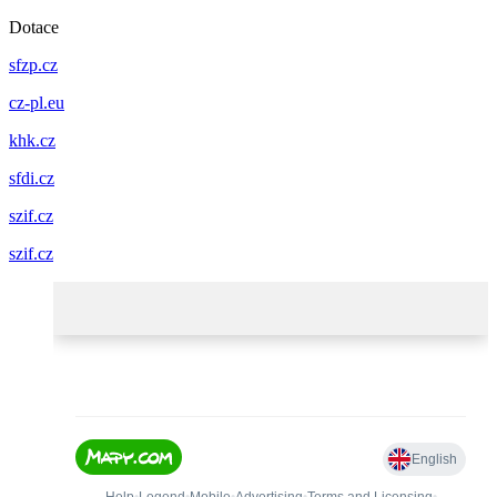
Dotace
sfzp.cz
cz-pl.eu
khk.cz
sfdi.cz
szif.cz
szif.cz