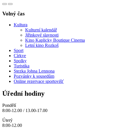
Volný čas
Kultura
Kulturní kalendář
Jiřinkové slavnosti
Kino Kaplicky Boutique Cinema
Letní kino Rozkoš
Sport
Církve
Spolky
Turistika
Stezka Johna Lennona
Pozvánky k sousedům
Online rezervace sportovišť
Úřední hodiny
Pondělí
8:00-12.00 / 13.00-17.00
Úterý
8:00-12.00