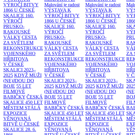
VÝROČÍ BITVY
Malování je radost
Malování je radost
Malo
1866 U ČESKÉ
VÝSTAVA K
VÝSTAVA K
VÝ
SKALICE
160.
VÝROČÍ BITVY
VÝROČÍ BITVY
VÝ
VÝROČÍ
1866 U ČESKÉ
1866 U ČESKÉ
186
PRUSKO-
SKALICE
160.
SKALICE
160.
SK
RAKOUSKÉ
VÝROČÍ
VÝROČÍ
VÝ
VÁLKY
CESTA
PRUSKO-
PRUSKO-
PR
ZA SVĚTLEM
RAKOUSKÉ
RAKOUSKÉ
RA
REKONSTRUKCE
VÁLKY
CESTA
VÁLKY
CESTA
VÁ
VOJENSKÉHO
ZA SVĚTLEM
ZA SVĚTLEM
ZA
HŘBITOVA
REKONSTRUKCE
REKONSTRUKCE
RE
V ČESKÉ
VOJENSKÉHO
VOJENSKÉHO
VO
SKALICI 2023–
HŘBITOVA
HŘBITOVA
HŘ
2025
KDYŽ MUŽI
V ČESKÉ
V ČESKÉ
V 
(NE)JDOU DO
SKALICI 2023–
SKALICI 2023–
SKA
BOJE
55 LET
2025
KDYŽ MUŽI
2025
KDYŽ MUŽI
202
FILMOVÉ
(NE)JDOU DO
(NE)JDOU DO
(NE
BABIČKY
ČESKÁ
BOJE
55 LET
BOJE
55 LET
BO
SKALICE 450 LET
FILMOVÉ
FILMOVÉ
FI
MĚSTEM
STÁLÁ
BABIČKY
ČESKÁ
BABIČKY
ČESKÁ
BA
EXPOZICE
SKALICE 450 LET
SKALICE 450 LET
SKA
VĚNOVANÁ
MĚSTEM
STÁLÁ
MĚSTEM
STÁLÁ
MĚ
BITVĚ U ČESKÉ
EXPOZICE
EXPOZICE
EX
SKALICE 28. 6.
VĚNOVANÁ
VĚNOVANÁ
VĚ
1866
BITVĚ U ČESKÉ
BITVĚ U ČESKÉ
BIT