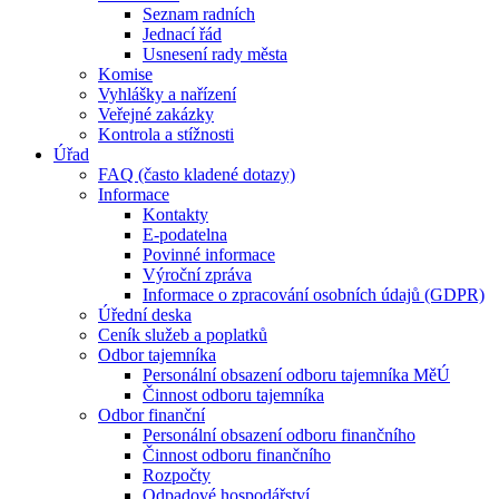
Seznam radních
Jednací řád
Usnesení rady města
Komise
Vyhlášky a nařízení
Veřejné zakázky
Kontrola a stížnosti
Úřad
FAQ (často kladené dotazy)
Informace
Kontakty
E-podatelna
Povinné informace
Výroční zpráva
Informace o zpracování osobních údajů (GDPR)
Úřední deska
Ceník služeb a poplatků
Odbor tajemníka
Personální obsazení odboru tajemníka MěÚ
Činnost odboru tajemníka
Odbor finanční
Personální obsazení odboru finančního
Činnost odboru finančního
Rozpočty
Odpadové hospodářství