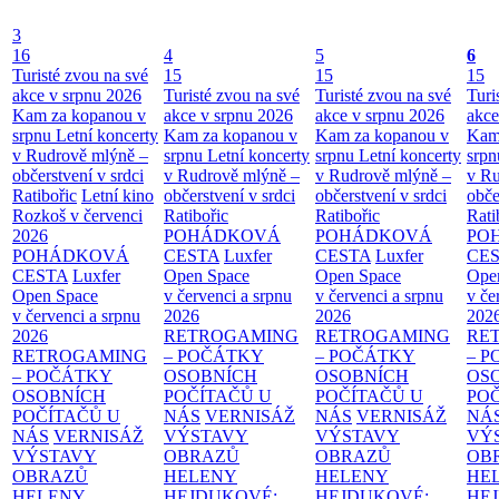
3
16
4
5
6
Turisté zvou na své
15
15
15
akce v srpnu 2026
Turisté zvou na své
Turisté zvou na své
Turi
Kam za kopanou v
akce v srpnu 2026
akce v srpnu 2026
akce
srpnu
Letní koncerty
Kam za kopanou v
Kam za kopanou v
Kam
v Rudrově mlýně –
srpnu
Letní koncerty
srpnu
Letní koncerty
srp
občerstvení v srdci
v Rudrově mlýně –
v Rudrově mlýně –
v Ru
Ratibořic
Letní kino
občerstvení v srdci
občerstvení v srdci
obče
Rozkoš v červenci
Ratibořic
Ratibořic
Rati
2026
POHÁDKOVÁ
POHÁDKOVÁ
PO
POHÁDKOVÁ
CESTA
Luxfer
CESTA
Luxfer
CE
CESTA
Luxfer
Open Space
Open Space
Ope
Open Space
v červenci a srpnu
v červenci a srpnu
v če
v červenci a srpnu
2026
2026
202
2026
RETROGAMING
RETROGAMING
RE
RETROGAMING
– POČÁTKY
– POČÁTKY
– 
– POČÁTKY
OSOBNÍCH
OSOBNÍCH
OS
OSOBNÍCH
POČÍTAČŮ U
POČÍTAČŮ U
PO
POČÍTAČŮ U
NÁS
VERNISÁŽ
NÁS
VERNISÁŽ
NÁ
NÁS
VERNISÁŽ
VÝSTAVY
VÝSTAVY
VÝ
VÝSTAVY
OBRAZŮ
OBRAZŮ
OB
OBRAZŮ
HELENY
HELENY
HE
HELENY
HEJDUKOVÉ:
HEJDUKOVÉ:
HE