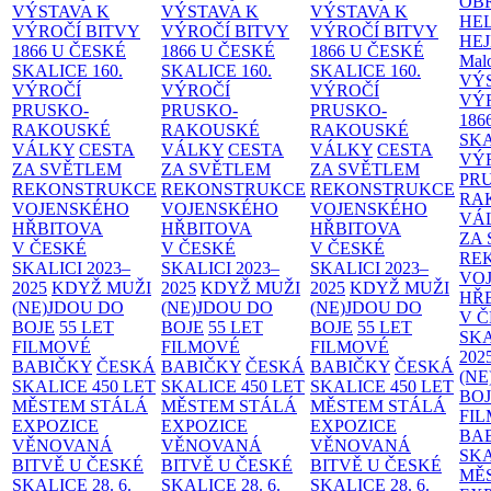
OB
VÝSTAVA K
VÝSTAVA K
VÝSTAVA K
HE
VÝROČÍ BITVY
VÝROČÍ BITVY
VÝROČÍ BITVY
HE
1866 U ČESKÉ
1866 U ČESKÉ
1866 U ČESKÉ
Malo
SKALICE
160.
SKALICE
160.
SKALICE
160.
VÝ
VÝROČÍ
VÝROČÍ
VÝROČÍ
VÝ
PRUSKO-
PRUSKO-
PRUSKO-
186
RAKOUSKÉ
RAKOUSKÉ
RAKOUSKÉ
SK
VÁLKY
CESTA
VÁLKY
CESTA
VÁLKY
CESTA
VÝ
ZA SVĚTLEM
ZA SVĚTLEM
ZA SVĚTLEM
PR
REKONSTRUKCE
REKONSTRUKCE
REKONSTRUKCE
RA
VOJENSKÉHO
VOJENSKÉHO
VOJENSKÉHO
VÁ
HŘBITOVA
HŘBITOVA
HŘBITOVA
ZA
V ČESKÉ
V ČESKÉ
V ČESKÉ
RE
SKALICI 2023–
SKALICI 2023–
SKALICI 2023–
VO
2025
KDYŽ MUŽI
2025
KDYŽ MUŽI
2025
KDYŽ MUŽI
HŘ
(NE)JDOU DO
(NE)JDOU DO
(NE)JDOU DO
V 
BOJE
55 LET
BOJE
55 LET
BOJE
55 LET
SKA
FILMOVÉ
FILMOVÉ
FILMOVÉ
202
BABIČKY
ČESKÁ
BABIČKY
ČESKÁ
BABIČKY
ČESKÁ
(NE
SKALICE 450 LET
SKALICE 450 LET
SKALICE 450 LET
BO
MĚSTEM
STÁLÁ
MĚSTEM
STÁLÁ
MĚSTEM
STÁLÁ
FI
EXPOZICE
EXPOZICE
EXPOZICE
BA
VĚNOVANÁ
VĚNOVANÁ
VĚNOVANÁ
SKA
BITVĚ U ČESKÉ
BITVĚ U ČESKÉ
BITVĚ U ČESKÉ
MĚ
SKALICE 28. 6.
SKALICE 28. 6.
SKALICE 28. 6.