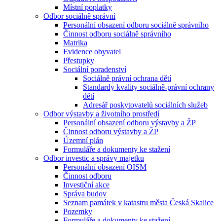
Místní poplatky
Odbor sociálně správní
Personální obsazení odboru sociálně správního
Činnost odboru sociálně správního
Matrika
Evidence obyvatel
Přestupky
Sociální poradenství
Sociálně právní ochrana dětí
Standardy kvality sociálně-právní ochrany
dětí
Adresář poskytovatelů sociálních služeb
Odbor výstavby a životního prostředí
Personální obsazení odboru výstavby a ŽP
Činnost odboru výstavby a ŽP
Územní plán
Formuláře a dokumenty ke stažení
Odbor investic a správy majetku
Personální obsazení OISM
Činnost odboru
Investiční akce
Správa budov
Seznam památek v katastru města Česká Skalice
Pozemky
Formuláře a dokumenty ke stažení