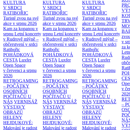
KULTURA
KULTURA
KULTURA
PR
V SRDCI
V SRDCI
V SRDCI
VÝ
RATIBOŘIC
RATIBOŘIC
RATIBOŘIC
KO
Turisté zvou na své
Turisté zvou na své
Turisté zvou na své
TR
akce v srpnu 2026
akce v srpnu 2026
akce v srpnu 2026
MO
Kam za kopanou v
Kam za kopanou v
Kam za kopanou v
BA
srpnu
Letní koncerty
srpnu
Letní koncerty
srpnu
Letní koncerty
zvou
v Rudrově mlýně –
v Rudrově mlýně –
v Rudrově mlýně –
v sr
občerstvení v srdci
občerstvení v srdci
občerstvení v srdci
za k
Ratibořic
Ratibořic
Ratibořic
Letn
POHÁDKOVÁ
POHÁDKOVÁ
POHÁDKOVÁ
Rud
CESTA
Luxfer
CESTA
Luxfer
CESTA
Luxfer
obče
Open Space
Open Space
Open Space
Rati
v červenci a srpnu
v červenci a srpnu
v červenci a srpnu
PO
2026
2026
2026
CE
RETROGAMING
RETROGAMING
RETROGAMING
Ope
– POČÁTKY
– POČÁTKY
– POČÁTKY
v če
OSOBNÍCH
OSOBNÍCH
OSOBNÍCH
202
POČÍTAČŮ U
POČÍTAČŮ U
POČÍTAČŮ U
RE
NÁS
VERNISÁŽ
NÁS
VERNISÁŽ
NÁS
VERNISÁŽ
– 
VÝSTAVY
VÝSTAVY
VÝSTAVY
OS
OBRAZŮ
OBRAZŮ
OBRAZŮ
PO
HELENY
HELENY
HELENY
NÁ
HEJDUKOVÉ:
HEJDUKOVÉ:
HEJDUKOVÉ:
VÝ
Malování je radost
Malování je radost
Malování je radost