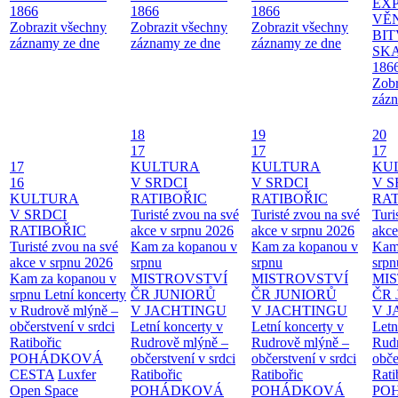
EX
1866
1866
1866
VĚ
Zobrazit všechny
Zobrazit všechny
Zobrazit všechny
BIT
záznamy ze dne
záznamy ze dne
záznamy ze dne
SKA
186
Zobr
zázn
18
19
20
17
17
17
17
KULTURA
KULTURA
KU
16
V SRDCI
V SRDCI
V S
KULTURA
RATIBOŘIC
RATIBOŘIC
RAT
V SRDCI
Turisté zvou na své
Turisté zvou na své
Turi
RATIBOŘIC
akce v srpnu 2026
akce v srpnu 2026
akce
Turisté zvou na své
Kam za kopanou v
Kam za kopanou v
Kam
akce v srpnu 2026
srpnu
srpnu
srpn
Kam za kopanou v
MISTROVSTVÍ
MISTROVSTVÍ
MI
srpnu
Letní koncerty
ČR JUNIORŮ
ČR JUNIORŮ
ČR 
v Rudrově mlýně –
V JACHTINGU
V JACHTINGU
V 
občerstvení v srdci
Letní koncerty v
Letní koncerty v
Letn
Ratibořic
Rudrově mlýně –
Rudrově mlýně –
Rud
POHÁDKOVÁ
občerstvení v srdci
občerstvení v srdci
obče
CESTA
Luxfer
Ratibořic
Ratibořic
Rati
Open Space
POHÁDKOVÁ
POHÁDKOVÁ
PO