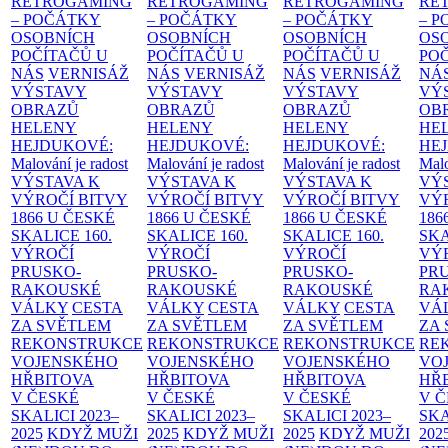
RETROGAMING
RETROGAMING
RETROGAMING
RE
– POČÁTKY
– POČÁTKY
– POČÁTKY
– 
OSOBNÍCH
OSOBNÍCH
OSOBNÍCH
OS
POČÍTAČŮ U
POČÍTAČŮ U
POČÍTAČŮ U
PO
NÁS
VERNISÁŽ
NÁS
VERNISÁŽ
NÁS
VERNISÁŽ
NÁ
VÝSTAVY
VÝSTAVY
VÝSTAVY
VÝ
OBRAZŮ
OBRAZŮ
OBRAZŮ
OB
HELENY
HELENY
HELENY
HE
HEJDUKOVÉ:
HEJDUKOVÉ:
HEJDUKOVÉ:
HE
Malování je radost
Malování je radost
Malování je radost
Malo
VÝSTAVA K
VÝSTAVA K
VÝSTAVA K
VÝ
VÝROČÍ BITVY
VÝROČÍ BITVY
VÝROČÍ BITVY
VÝ
1866 U ČESKÉ
1866 U ČESKÉ
1866 U ČESKÉ
186
SKALICE
160.
SKALICE
160.
SKALICE
160.
SK
VÝROČÍ
VÝROČÍ
VÝROČÍ
VÝ
PRUSKO-
PRUSKO-
PRUSKO-
PR
RAKOUSKÉ
RAKOUSKÉ
RAKOUSKÉ
RA
VÁLKY
CESTA
VÁLKY
CESTA
VÁLKY
CESTA
VÁ
ZA SVĚTLEM
ZA SVĚTLEM
ZA SVĚTLEM
ZA
REKONSTRUKCE
REKONSTRUKCE
REKONSTRUKCE
RE
VOJENSKÉHO
VOJENSKÉHO
VOJENSKÉHO
VO
HŘBITOVA
HŘBITOVA
HŘBITOVA
HŘ
V ČESKÉ
V ČESKÉ
V ČESKÉ
V 
SKALICI 2023–
SKALICI 2023–
SKALICI 2023–
SKA
2025
KDYŽ MUŽI
2025
KDYŽ MUŽI
2025
KDYŽ MUŽI
202