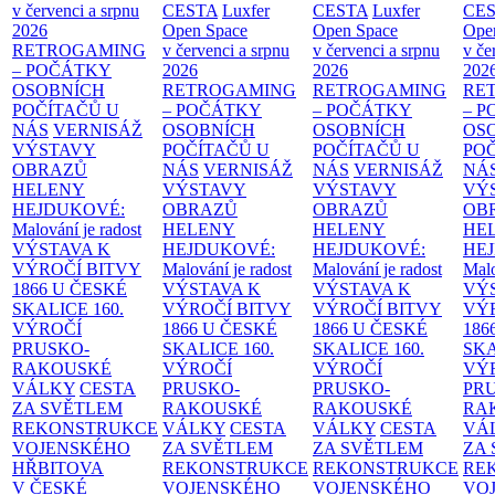
v červenci a srpnu
CESTA
Luxfer
CESTA
Luxfer
CE
2026
Open Space
Open Space
Ope
RETROGAMING
v červenci a srpnu
v červenci a srpnu
v če
– POČÁTKY
2026
2026
202
OSOBNÍCH
RETROGAMING
RETROGAMING
RE
POČÍTAČŮ U
– POČÁTKY
– POČÁTKY
– 
NÁS
VERNISÁŽ
OSOBNÍCH
OSOBNÍCH
OS
VÝSTAVY
POČÍTAČŮ U
POČÍTAČŮ U
PO
OBRAZŮ
NÁS
VERNISÁŽ
NÁS
VERNISÁŽ
NÁ
HELENY
VÝSTAVY
VÝSTAVY
VÝ
HEJDUKOVÉ:
OBRAZŮ
OBRAZŮ
OB
Malování je radost
HELENY
HELENY
HE
VÝSTAVA K
HEJDUKOVÉ:
HEJDUKOVÉ:
HE
VÝROČÍ BITVY
Malování je radost
Malování je radost
Malo
1866 U ČESKÉ
VÝSTAVA K
VÝSTAVA K
VÝ
SKALICE
160.
VÝROČÍ BITVY
VÝROČÍ BITVY
VÝ
VÝROČÍ
1866 U ČESKÉ
1866 U ČESKÉ
186
PRUSKO-
SKALICE
160.
SKALICE
160.
SK
RAKOUSKÉ
VÝROČÍ
VÝROČÍ
VÝ
VÁLKY
CESTA
PRUSKO-
PRUSKO-
PR
ZA SVĚTLEM
RAKOUSKÉ
RAKOUSKÉ
RA
REKONSTRUKCE
VÁLKY
CESTA
VÁLKY
CESTA
VÁ
VOJENSKÉHO
ZA SVĚTLEM
ZA SVĚTLEM
ZA
HŘBITOVA
REKONSTRUKCE
REKONSTRUKCE
RE
V ČESKÉ
VOJENSKÉHO
VOJENSKÉHO
VO