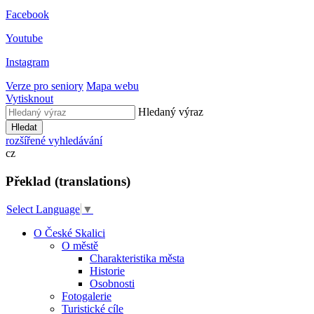
Facebook
Youtube
Instagram
Verze pro seniory
Mapa webu
Vytisknout
Hledaný výraz
Hledat
rozšířené vyhledávání
cz
Překlad (translations)
Select Language
▼
O České Skalici
O městě
Charakteristika města
Historie
Osobnosti
Fotogalerie
Turistické cíle