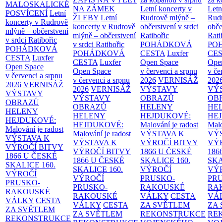
MALOSKALICKÉ
NA ZÁMEK
Letní koncerty v
Letn
POSVÍCENÍ
Letní
ŽLEBY
Letní
Rudrově mlýně –
Rud
koncerty v Rudrově
koncerty v Rudrově
občerstvení v srdci
obče
mlýně – občerstvení
mlýně – občerstvení
Ratibořic
Rati
v srdci Ratibořic
v srdci Ratibořic
POHÁDKOVÁ
PO
POHÁDKOVÁ
POHÁDKOVÁ
CESTA
Luxfer
CE
CESTA
Luxfer
CESTA
Luxfer
Open Space
Ope
Open Space
Open Space
v červenci a srpnu
v če
v červenci a srpnu
v červenci a srpnu
2026
VERNISÁŽ
202
2026
VERNISÁŽ
2026
VERNISÁŽ
VÝSTAVY
VÝ
VÝSTAVY
VÝSTAVY
OBRAZŮ
OB
OBRAZŮ
OBRAZŮ
HELENY
HE
HELENY
HELENY
HEJDUKOVÉ:
HE
HEJDUKOVÉ:
HEJDUKOVÉ:
Malování je radost
Malo
Malování je radost
Malování je radost
VÝSTAVA K
VÝ
VÝSTAVA K
VÝSTAVA K
VÝROČÍ BITVY
VÝ
VÝROČÍ BITVY
VÝROČÍ BITVY
1866 U ČESKÉ
186
1866 U ČESKÉ
1866 U ČESKÉ
SKALICE
160.
SK
SKALICE
160.
SKALICE
160.
VÝROČÍ
VÝ
VÝROČÍ
VÝROČÍ
PRUSKO-
PR
PRUSKO-
PRUSKO-
RAKOUSKÉ
RA
RAKOUSKÉ
RAKOUSKÉ
VÁLKY
CESTA
VÁ
VÁLKY
CESTA
VÁLKY
CESTA
ZA SVĚTLEM
ZA
ZA SVĚTLEM
ZA SVĚTLEM
REKONSTRUKCE
RE
REKONSTRUKCE