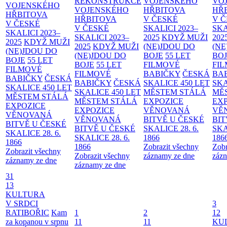
REKONSTRUKCE
VOJENSKÉHO
VO
VOJENSKÉHO
VOJENSKÉHO
HŘBITOVA
HŘ
HŘBITOVA
HŘBITOVA
V ČESKÉ
V 
V ČESKÉ
V ČESKÉ
SKALICI 2023–
SKA
SKALICI 2023–
SKALICI 2023–
2025
KDYŽ MUŽI
202
2025
KDYŽ MUŽI
2025
KDYŽ MUŽI
(NE)JDOU DO
(NE
(NE)JDOU DO
(NE)JDOU DO
BOJE
55 LET
BO
BOJE
55 LET
BOJE
55 LET
FILMOVÉ
FI
FILMOVÉ
FILMOVÉ
BABIČKY
ČESKÁ
BA
BABIČKY
ČESKÁ
BABIČKY
ČESKÁ
SKALICE 450 LET
SKA
SKALICE 450 LET
SKALICE 450 LET
MĚSTEM
STÁLÁ
MĚ
MĚSTEM
STÁLÁ
MĚSTEM
STÁLÁ
EXPOZICE
EX
EXPOZICE
EXPOZICE
VĚNOVANÁ
VĚ
VĚNOVANÁ
VĚNOVANÁ
BITVĚ U ČESKÉ
BIT
BITVĚ U ČESKÉ
BITVĚ U ČESKÉ
SKALICE 28. 6.
SKA
SKALICE 28. 6.
SKALICE 28. 6.
1866
186
1866
1866
Zobrazit všechny
Zobr
Zobrazit všechny
Zobrazit všechny
záznamy ze dne
zázn
záznamy ze dne
záznamy ze dne
31
13
KULTURA
V SRDCI
3
RATIBOŘIC
Kam
1
2
12
za kopanou v srpnu
11
11
KU