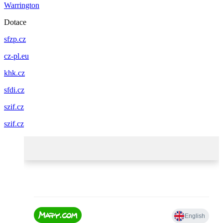
Warrington
Dotace
sfzp.cz
cz-pl.eu
khk.cz
sfdi.cz
szif.cz
szif.cz