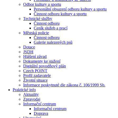
Odbor kultury a sportu
Personální obsazení odboru kultury a sportu
Činnost odboru kultury a sportu
Technické služby
Činnost odboru
Ceník služeb a prací
Městská policie
Činnost odboru
Galerie nalezených psů
Dotace
JSDH
Hlášení závad
Dokumenty ke stažení
Digitální povodňový plán
Czech POINT
Profil zadavatele
Životní situace
Informace poskytnuté dle zákona č. 106⁄1999 Sb.
Praktické info
Aktuality
Zpravodaj
Informační centrum
Informační centrum
Doprava