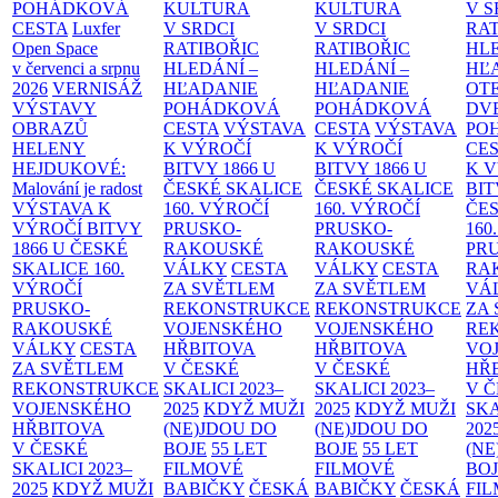
POHÁDKOVÁ
KULTURA
KULTURA
V S
CESTA
Luxfer
V SRDCI
V SRDCI
RAT
Open Space
RATIBOŘIC
RATIBOŘIC
HLE
v červenci a srpnu
HLEDÁNÍ –
HLEDÁNÍ –
HĽ
2026
VERNISÁŽ
HĽADANIE
HĽADANIE
OT
VÝSTAVY
POHÁDKOVÁ
POHÁDKOVÁ
DV
OBRAZŮ
CESTA
VÝSTAVA
CESTA
VÝSTAVA
PO
HELENY
K VÝROČÍ
K VÝROČÍ
CE
HEJDUKOVÉ:
BITVY 1866 U
BITVY 1866 U
K 
Malování je radost
ČESKÉ SKALICE
ČESKÉ SKALICE
BIT
VÝSTAVA K
160. VÝROČÍ
160. VÝROČÍ
ČES
VÝROČÍ BITVY
PRUSKO-
PRUSKO-
160
1866 U ČESKÉ
RAKOUSKÉ
RAKOUSKÉ
PR
SKALICE
160.
VÁLKY
CESTA
VÁLKY
CESTA
RA
VÝROČÍ
ZA SVĚTLEM
ZA SVĚTLEM
VÁ
PRUSKO-
REKONSTRUKCE
REKONSTRUKCE
ZA
RAKOUSKÉ
VOJENSKÉHO
VOJENSKÉHO
RE
VÁLKY
CESTA
HŘBITOVA
HŘBITOVA
VO
ZA SVĚTLEM
V ČESKÉ
V ČESKÉ
HŘ
REKONSTRUKCE
SKALICI 2023–
SKALICI 2023–
V 
VOJENSKÉHO
2025
KDYŽ MUŽI
2025
KDYŽ MUŽI
SKA
HŘBITOVA
(NE)JDOU DO
(NE)JDOU DO
202
V ČESKÉ
BOJE
55 LET
BOJE
55 LET
(NE
SKALICI 2023–
FILMOVÉ
FILMOVÉ
BO
2025
KDYŽ MUŽI
BABIČKY
ČESKÁ
BABIČKY
ČESKÁ
FI