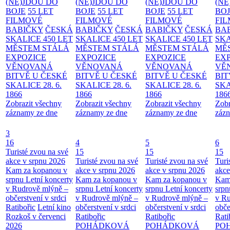
(NE)JDOU DO
(NE)JDOU DO
(NE)JDOU DO
(NE
BOJE
55 LET
BOJE
55 LET
BOJE
55 LET
BO
FILMOVÉ
FILMOVÉ
FILMOVÉ
FI
BABIČKY
ČESKÁ
BABIČKY
ČESKÁ
BABIČKY
ČESKÁ
BA
SKALICE 450 LET
SKALICE 450 LET
SKALICE 450 LET
SKA
MĚSTEM
STÁLÁ
MĚSTEM
STÁLÁ
MĚSTEM
STÁLÁ
MĚ
EXPOZICE
EXPOZICE
EXPOZICE
EX
VĚNOVANÁ
VĚNOVANÁ
VĚNOVANÁ
VĚ
BITVĚ U ČESKÉ
BITVĚ U ČESKÉ
BITVĚ U ČESKÉ
BIT
SKALICE 28. 6.
SKALICE 28. 6.
SKALICE 28. 6.
SKA
1866
1866
1866
186
Zobrazit všechny
Zobrazit všechny
Zobrazit všechny
Zobr
záznamy ze dne
záznamy ze dne
záznamy ze dne
zázn
3
16
4
5
6
Turisté zvou na své
15
15
15
akce v srpnu 2026
Turisté zvou na své
Turisté zvou na své
Turi
Kam za kopanou v
akce v srpnu 2026
akce v srpnu 2026
akce
srpnu
Letní koncerty
Kam za kopanou v
Kam za kopanou v
Kam
v Rudrově mlýně –
srpnu
Letní koncerty
srpnu
Letní koncerty
srp
občerstvení v srdci
v Rudrově mlýně –
v Rudrově mlýně –
v Ru
Ratibořic
Letní kino
občerstvení v srdci
občerstvení v srdci
obče
Rozkoš v červenci
Ratibořic
Ratibořic
Rati
2026
POHÁDKOVÁ
POHÁDKOVÁ
PO