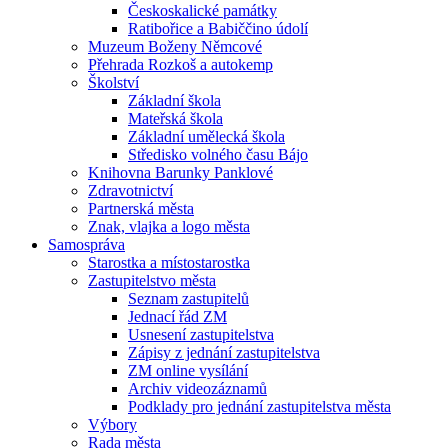
Českoskalické památky
Ratibořice a Babiččino údolí
Muzeum Boženy Němcové
Přehrada Rozkoš a autokemp
Školství
Základní škola
Mateřská škola
Základní umělecká škola
Středisko volného času Bájo
Knihovna Barunky Panklové
Zdravotnictví
Partnerská města
Znak, vlajka a logo města
Samospráva
Starostka a místostarostka
Zastupitelstvo města
Seznam zastupitelů
Jednací řád ZM
Usnesení zastupitelstva
Zápisy z jednání zastupitelstva
ZM online vysílání
Archiv videozáznamů
Podklady pro jednání zastupitelstva města
Výbory
Rada města