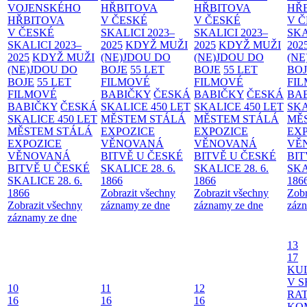
VOJENSKÉHO
HŘBITOVA
HŘBITOVA
HŘ
HŘBITOVA
V ČESKÉ
V ČESKÉ
V 
V ČESKÉ
SKALICI 2023–
SKALICI 2023–
SKA
SKALICI 2023–
2025
KDYŽ MUŽI
2025
KDYŽ MUŽI
202
2025
KDYŽ MUŽI
(NE)JDOU DO
(NE)JDOU DO
(NE
(NE)JDOU DO
BOJE
55 LET
BOJE
55 LET
BO
BOJE
55 LET
FILMOVÉ
FILMOVÉ
FI
FILMOVÉ
BABIČKY
ČESKÁ
BABIČKY
ČESKÁ
BA
BABIČKY
ČESKÁ
SKALICE 450 LET
SKALICE 450 LET
SKA
SKALICE 450 LET
MĚSTEM
STÁLÁ
MĚSTEM
STÁLÁ
MĚ
MĚSTEM
STÁLÁ
EXPOZICE
EXPOZICE
EX
EXPOZICE
VĚNOVANÁ
VĚNOVANÁ
VĚ
VĚNOVANÁ
BITVĚ U ČESKÉ
BITVĚ U ČESKÉ
BIT
BITVĚ U ČESKÉ
SKALICE 28. 6.
SKALICE 28. 6.
SKA
SKALICE 28. 6.
1866
1866
186
1866
Zobrazit všechny
Zobrazit všechny
Zobr
Zobrazit všechny
záznamy ze dne
záznamy ze dne
zázn
záznamy ze dne
13
17
KU
V S
10
11
12
RAT
16
16
16
KO