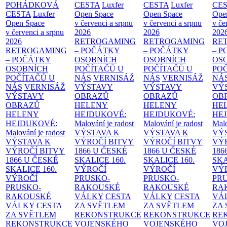
POHÁDKOVÁ
CESTA
Luxfer
CESTA
Luxfer
CE
CESTA
Luxfer
Open Space
Open Space
Ope
Open Space
v červenci a srpnu
v červenci a srpnu
v če
v červenci a srpnu
2026
2026
202
2026
RETROGAMING
RETROGAMING
RE
RETROGAMING
– POČÁTKY
– POČÁTKY
– 
– POČÁTKY
OSOBNÍCH
OSOBNÍCH
OS
OSOBNÍCH
POČÍTAČŮ U
POČÍTAČŮ U
PO
POČÍTAČŮ U
NÁS
VERNISÁŽ
NÁS
VERNISÁŽ
NÁ
NÁS
VERNISÁŽ
VÝSTAVY
VÝSTAVY
VÝ
VÝSTAVY
OBRAZŮ
OBRAZŮ
OB
OBRAZŮ
HELENY
HELENY
HE
HELENY
HEJDUKOVÉ:
HEJDUKOVÉ:
HE
HEJDUKOVÉ:
Malování je radost
Malování je radost
Malo
Malování je radost
VÝSTAVA K
VÝSTAVA K
VÝ
VÝSTAVA K
VÝROČÍ BITVY
VÝROČÍ BITVY
VÝ
VÝROČÍ BITVY
1866 U ČESKÉ
1866 U ČESKÉ
186
1866 U ČESKÉ
SKALICE
160.
SKALICE
160.
SK
SKALICE
160.
VÝROČÍ
VÝROČÍ
VÝ
VÝROČÍ
PRUSKO-
PRUSKO-
PR
PRUSKO-
RAKOUSKÉ
RAKOUSKÉ
RA
RAKOUSKÉ
VÁLKY
CESTA
VÁLKY
CESTA
VÁ
VÁLKY
CESTA
ZA SVĚTLEM
ZA SVĚTLEM
ZA
ZA SVĚTLEM
REKONSTRUKCE
REKONSTRUKCE
RE
REKONSTRUKCE
VOJENSKÉHO
VOJENSKÉHO
VO