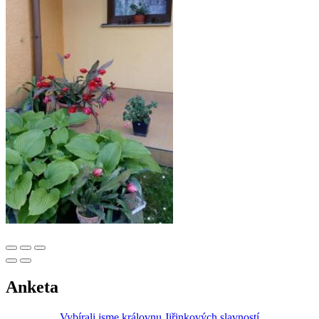
Anketa
Vybírali jsme královnu Jiřinkových slavností