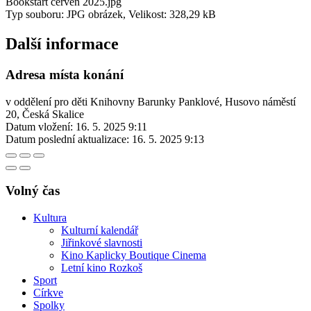
Bookstart červen 2025.jpg
Typ souboru: JPG obrázek, Velikost: 328,29 kB
Další informace
Adresa místa konání
v oddělení pro děti Knihovny Barunky Panklové, Husovo náměstí
20, Česká Skalice
Datum vložení:
16. 5. 2025 9:11
Datum poslední aktualizace:
16. 5. 2025 9:13
Volný čas
Kultura
Kulturní kalendář
Jiřinkové slavnosti
Kino Kaplicky Boutique Cinema
Letní kino Rozkoš
Sport
Církve
Spolky