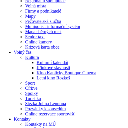
Regionální spolupráce
Volná místa
Firmy a podnikatelé
Mapy
Pečovatelská služba
Munipolis - informační systém
Mapa sběrných míst
Senior taxi
Online kamery
Krizová karta obce
Volný čas
Kultura
Kulturní kalendář
Jiřinkové slavnosti
Kino Kaplicky Boutique Cinema
Letní kino Rozkoš
Sport
Církve
Spolky
Turistika
Stezka Johna Lennona
Pozvánky k sousedům
Online rezervace sportovišť
Kontakty
Kontakty na MÚ