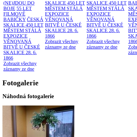
(NE)JDOU DO
SKALICE 450 LET
SKALICE 450 LET
BA
BOJE
55 LET
MĚSTEM
STÁLÁ
MĚSTEM
STÁLÁ
SKA
FILMOVÉ
EXPOZICE
EXPOZICE
MĚ
BABIČKY
ČESKÁ
VĚNOVANÁ
VĚNOVANÁ
EX
SKALICE 450 LET
BITVĚ U ČESKÉ
BITVĚ U ČESKÉ
VĚ
MĚSTEM
STÁLÁ
SKALICE 28. 6.
SKALICE 28. 6.
BIT
EXPOZICE
1866
1866
SKA
VĚNOVANÁ
Zobrazit všechny
Zobrazit všechny
186
BITVĚ U ČESKÉ
záznamy ze dne
záznamy ze dne
Zobr
SKALICE 28. 6.
zázn
1866
Zobrazit všechny
záznamy ze dne
Fotogalerie
Náhodná fotogalerie