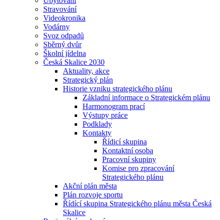
Ubytování
Stravování
Videokronika
Vodárny
Svoz odpadů
Sběrný dvůr
Školní jídelna
Česká Skalice 2030
Aktuality, akce
Strategický plán
Historie vzniku strategického plánu
Základní informace o Strategickém plánu
Harmonogram prací
Výstupy práce
Podklady
Kontakty
Řídicí skupina
Kontaktní osoba
Pracovní skupiny
Komise pro zpracování
Strategického plánu
Akční plán města
Plán rozvoje sportu
Řídící skupina Strategického plánu města Česká
Skalice