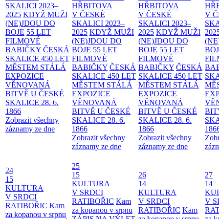
SKALICI 2023–
HŘBITOVA
HŘBITOVA
HŘ
2025
KDYŽ MUŽI
V ČESKÉ
V ČESKÉ
V 
(NE)JDOU DO
SKALICI 2023–
SKALICI 2023–
SKA
BOJE
55 LET
2025
KDYŽ MUŽI
2025
KDYŽ MUŽI
202
FILMOVÉ
(NE)JDOU DO
(NE)JDOU DO
(NE
BABIČKY
ČESKÁ
BOJE
55 LET
BOJE
55 LET
BO
SKALICE 450 LET
FILMOVÉ
FILMOVÉ
FI
MĚSTEM
STÁLÁ
BABIČKY
ČESKÁ
BABIČKY
ČESKÁ
BA
EXPOZICE
SKALICE 450 LET
SKALICE 450 LET
SKA
VĚNOVANÁ
MĚSTEM
STÁLÁ
MĚSTEM
STÁLÁ
MĚ
BITVĚ U ČESKÉ
EXPOZICE
EXPOZICE
EX
SKALICE 28. 6.
VĚNOVANÁ
VĚNOVANÁ
VĚ
1866
BITVĚ U ČESKÉ
BITVĚ U ČESKÉ
BIT
Zobrazit všechny
SKALICE 28. 6.
SKALICE 28. 6.
SKA
záznamy ze dne
1866
1866
186
Zobrazit všechny
Zobrazit všechny
Zobr
záznamy ze dne
záznamy ze dne
zázn
25
24
15
26
27
15
KULTURA
14
14
KULTURA
V SRDCI
KULTURA
KU
V SRDCI
RATIBOŘIC
Kam
V SRDCI
V S
RATIBOŘIC
Kam
za kopanou v srpnu
RATIBOŘIC
Kam
RAT
za kopanou v srpnu
ZÁPIS NA VÝLET
za kopanou v srpnu
za k