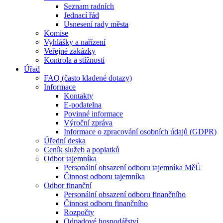
Seznam radních
Jednací řád
Usnesení rady města
Komise
Vyhlášky a nařízení
Veřejné zakázky
Kontrola a stížnosti
Úřad
FAQ (často kladené dotazy)
Informace
Kontakty
E-podatelna
Povinné informace
Výroční zpráva
Informace o zpracování osobních údajů (GDPR)
Úřední deska
Ceník služeb a poplatků
Odbor tajemníka
Personální obsazení odboru tajemníka MěÚ
Činnost odboru tajemníka
Odbor finanční
Personální obsazení odboru finančního
Činnost odboru finančního
Rozpočty
Odpadové hospodářství