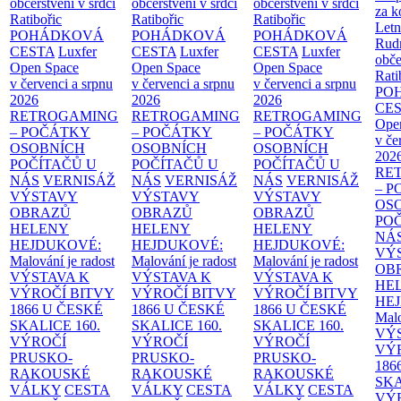
občerstvení v srdci
občerstvení v srdci
občerstvení v srdci
za k
Ratibořic
Ratibořic
Ratibořic
Letn
POHÁDKOVÁ
POHÁDKOVÁ
POHÁDKOVÁ
Rud
CESTA
Luxfer
CESTA
Luxfer
CESTA
Luxfer
obče
Open Space
Open Space
Open Space
Rati
v červenci a srpnu
v červenci a srpnu
v červenci a srpnu
PO
2026
2026
2026
CE
RETROGAMING
RETROGAMING
RETROGAMING
Ope
– POČÁTKY
– POČÁTKY
– POČÁTKY
v če
OSOBNÍCH
OSOBNÍCH
OSOBNÍCH
202
POČÍTAČŮ U
POČÍTAČŮ U
POČÍTAČŮ U
RE
NÁS
VERNISÁŽ
NÁS
VERNISÁŽ
NÁS
VERNISÁŽ
– 
VÝSTAVY
VÝSTAVY
VÝSTAVY
OS
OBRAZŮ
OBRAZŮ
OBRAZŮ
PO
HELENY
HELENY
HELENY
NÁ
HEJDUKOVÉ:
HEJDUKOVÉ:
HEJDUKOVÉ:
VÝ
Malování je radost
Malování je radost
Malování je radost
OB
VÝSTAVA K
VÝSTAVA K
VÝSTAVA K
HE
VÝROČÍ BITVY
VÝROČÍ BITVY
VÝROČÍ BITVY
HE
1866 U ČESKÉ
1866 U ČESKÉ
1866 U ČESKÉ
Malo
SKALICE
160.
SKALICE
160.
SKALICE
160.
VÝ
VÝROČÍ
VÝROČÍ
VÝROČÍ
VÝ
PRUSKO-
PRUSKO-
PRUSKO-
186
RAKOUSKÉ
RAKOUSKÉ
RAKOUSKÉ
SK
VÁLKY
CESTA
VÁLKY
CESTA
VÁLKY
CESTA
VÝ