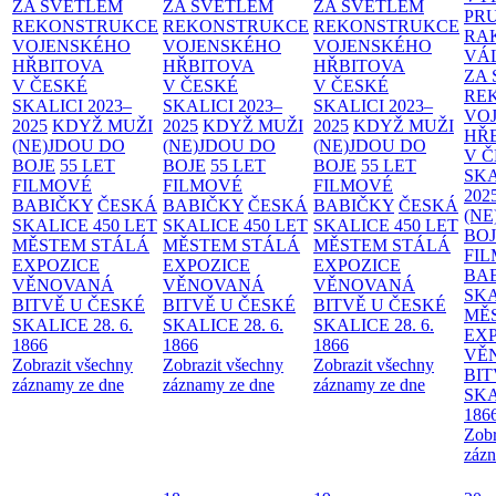
ZA SVĚTLEM
ZA SVĚTLEM
ZA SVĚTLEM
PR
REKONSTRUKCE
REKONSTRUKCE
REKONSTRUKCE
RA
VOJENSKÉHO
VOJENSKÉHO
VOJENSKÉHO
VÁ
HŘBITOVA
HŘBITOVA
HŘBITOVA
ZA
V ČESKÉ
V ČESKÉ
V ČESKÉ
RE
SKALICI 2023–
SKALICI 2023–
SKALICI 2023–
VO
2025
KDYŽ MUŽI
2025
KDYŽ MUŽI
2025
KDYŽ MUŽI
HŘ
(NE)JDOU DO
(NE)JDOU DO
(NE)JDOU DO
V 
BOJE
55 LET
BOJE
55 LET
BOJE
55 LET
SKA
FILMOVÉ
FILMOVÉ
FILMOVÉ
202
BABIČKY
ČESKÁ
BABIČKY
ČESKÁ
BABIČKY
ČESKÁ
(NE
SKALICE 450 LET
SKALICE 450 LET
SKALICE 450 LET
BO
MĚSTEM
STÁLÁ
MĚSTEM
STÁLÁ
MĚSTEM
STÁLÁ
FI
EXPOZICE
EXPOZICE
EXPOZICE
BA
VĚNOVANÁ
VĚNOVANÁ
VĚNOVANÁ
SKA
BITVĚ U ČESKÉ
BITVĚ U ČESKÉ
BITVĚ U ČESKÉ
MĚ
SKALICE 28. 6.
SKALICE 28. 6.
SKALICE 28. 6.
EX
1866
1866
1866
VĚ
Zobrazit všechny
Zobrazit všechny
Zobrazit všechny
BIT
záznamy ze dne
záznamy ze dne
záznamy ze dne
SKA
186
Zobr
zázn