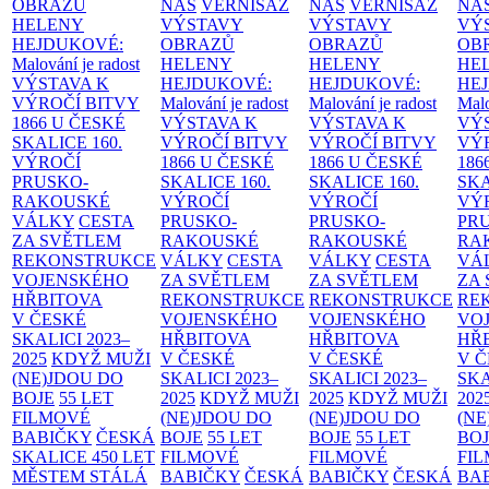
OBRAZŮ
NÁS
VERNISÁŽ
NÁS
VERNISÁŽ
NÁ
HELENY
VÝSTAVY
VÝSTAVY
VÝ
HEJDUKOVÉ:
OBRAZŮ
OBRAZŮ
OB
Malování je radost
HELENY
HELENY
HE
VÝSTAVA K
HEJDUKOVÉ:
HEJDUKOVÉ:
HE
VÝROČÍ BITVY
Malování je radost
Malování je radost
Malo
1866 U ČESKÉ
VÝSTAVA K
VÝSTAVA K
VÝ
SKALICE
160.
VÝROČÍ BITVY
VÝROČÍ BITVY
VÝ
VÝROČÍ
1866 U ČESKÉ
1866 U ČESKÉ
186
PRUSKO-
SKALICE
160.
SKALICE
160.
SK
RAKOUSKÉ
VÝROČÍ
VÝROČÍ
VÝ
VÁLKY
CESTA
PRUSKO-
PRUSKO-
PR
ZA SVĚTLEM
RAKOUSKÉ
RAKOUSKÉ
RA
REKONSTRUKCE
VÁLKY
CESTA
VÁLKY
CESTA
VÁ
VOJENSKÉHO
ZA SVĚTLEM
ZA SVĚTLEM
ZA
HŘBITOVA
REKONSTRUKCE
REKONSTRUKCE
RE
V ČESKÉ
VOJENSKÉHO
VOJENSKÉHO
VO
SKALICI 2023–
HŘBITOVA
HŘBITOVA
HŘ
2025
KDYŽ MUŽI
V ČESKÉ
V ČESKÉ
V 
(NE)JDOU DO
SKALICI 2023–
SKALICI 2023–
SKA
BOJE
55 LET
2025
KDYŽ MUŽI
2025
KDYŽ MUŽI
202
FILMOVÉ
(NE)JDOU DO
(NE)JDOU DO
(NE
BABIČKY
ČESKÁ
BOJE
55 LET
BOJE
55 LET
BO
SKALICE 450 LET
FILMOVÉ
FILMOVÉ
FI
MĚSTEM
STÁLÁ
BABIČKY
ČESKÁ
BABIČKY
ČESKÁ
BA