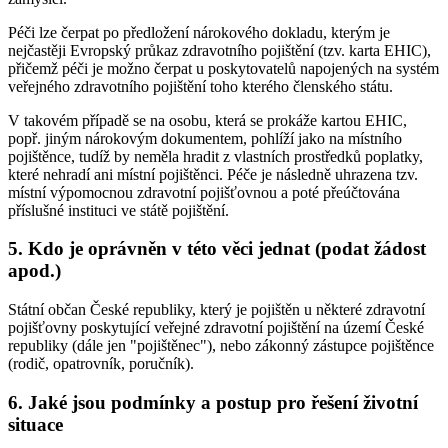
Péči lze čerpat po předložení nárokového dokladu, kterým je
nejčastěji Evropský průkaz zdravotního pojištění (tzv. karta EHIC),
přičemž péči je možno čerpat u poskytovatelů napojených na systém
veřejného zdravotního pojištění toho kterého členského státu.
V takovém případě se na osobu, která se prokáže kartou EHIC,
popř. jiným nárokovým dokumentem, pohlíží jako na místního
pojištěnce, tudíž by neměla hradit z vlastních prostředků poplatky,
které nehradí ani místní pojištěnci. Péče je následně uhrazena tzv.
místní výpomocnou zdravotní pojišťovnou a poté přeúčtována
příslušné instituci ve státě pojištění.
5. Kdo je oprávněn v této věci jednat (podat žádost
apod.)
Státní občan České republiky, který je pojištěn u některé zdravotní
pojišťovny poskytující veřejné zdravotní pojištění na území České
republiky (dále jen "pojištěnec"), nebo zákonný zástupce pojištěnce
(rodič, opatrovník, poručník).
6. Jaké jsou podmínky a postup pro řešení životní
situace