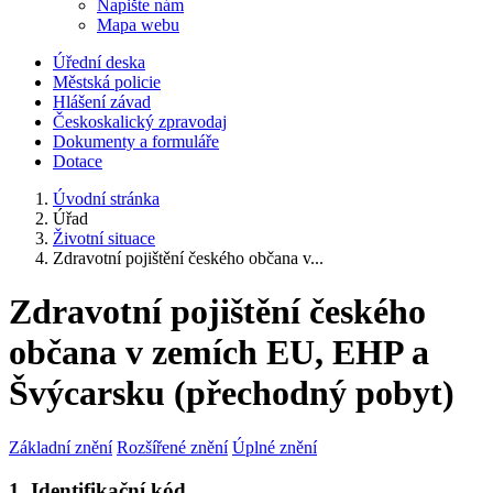
Napište nám
Mapa webu
Úřední deska
Městská policie
Hlášení závad
Českoskalický zpravodaj
Dokumenty a formuláře
Dotace
Úvodní stránka
Úřad
Životní situace
Zdravotní pojištění českého občana v...
Zdravotní pojištění českého
občana v zemích EU, EHP a
Švýcarsku (přechodný pobyt)
Základní znění
Rozšířené znění
Úplné znění
1. Identifikační kód