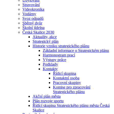
Ubytování
Stravování
Videokronika
Vodárny
Svoz odpadů
Sběrný dvůr
Školní jídelna
Česká Skalice 2030
Aktuality, akce
Strategický plán
Historie vzniku strategického plánu
Základní informace o Strategickém plánu
Harmonogram prací
Výstupy práce
Podklady
Kontakty
Řídicí skupina
Kontaktní osoba
Pracovní skupiny
Komise pro zpracování
Strategického plánu
Akční plán města
Plán rozvoje sportu
Řídící skupina Strategického plánu města Česká
Skalice