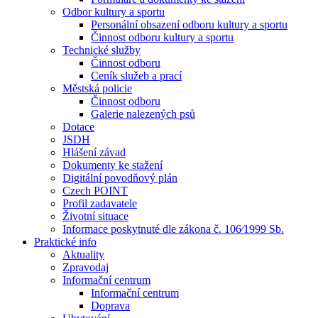
Odbor kultury a sportu
Personální obsazení odboru kultury a sportu
Činnost odboru kultury a sportu
Technické služby
Činnost odboru
Ceník služeb a prací
Městská policie
Činnost odboru
Galerie nalezených psů
Dotace
JSDH
Hlášení závad
Dokumenty ke stažení
Digitální povodňový plán
Czech POINT
Profil zadavatele
Životní situace
Informace poskytnuté dle zákona č. 106⁄1999 Sb.
Praktické info
Aktuality
Zpravodaj
Informační centrum
Informační centrum
Doprava