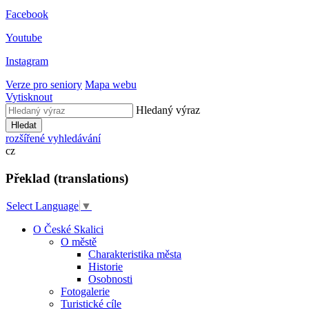
Facebook
Youtube
Instagram
Verze pro seniory
Mapa webu
Vytisknout
Hledaný výraz
Hledat
rozšířené vyhledávání
cz
Překlad (translations)
Select Language
▼
O České Skalici
O městě
Charakteristika města
Historie
Osobnosti
Fotogalerie
Turistické cíle