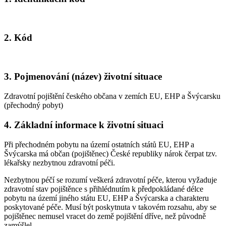
2. Kód
3. Pojmenování (název) životní situace
Zdravotní pojištění českého občana v zemích EU, EHP a Švýcarsku
(přechodný pobyt)
4. Základní informace k životní situaci
Při přechodném pobytu na území ostatních států EU, EHP a
Švýcarska má občan (pojištěnec) České republiky nárok čerpat tzv.
lékařsky nezbytnou zdravotní péči.
Nezbytnou péčí se rozumí veškerá zdravotní péče, kterou vyžaduje
zdravotní stav pojištěnce s přihlédnutím k předpokládané délce
pobytu na území jiného státu EU, EHP a Švýcarska a charakteru
poskytované péče. Musí být poskytnuta v takovém rozsahu, aby se
pojištěnec nemusel vracet do země pojištění dříve, než původně
zamýšlel.