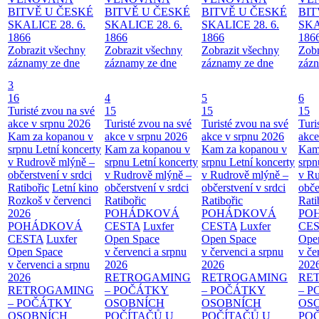
BITVĚ U ČESKÉ
BITVĚ U ČESKÉ
BITVĚ U ČESKÉ
BIT
SKALICE 28. 6.
SKALICE 28. 6.
SKALICE 28. 6.
SKA
1866
1866
1866
186
Zobrazit všechny
Zobrazit všechny
Zobrazit všechny
Zobr
záznamy ze dne
záznamy ze dne
záznamy ze dne
zázn
3
16
4
5
6
Turisté zvou na své
15
15
15
akce v srpnu 2026
Turisté zvou na své
Turisté zvou na své
Turi
Kam za kopanou v
akce v srpnu 2026
akce v srpnu 2026
akce
srpnu
Letní koncerty
Kam za kopanou v
Kam za kopanou v
Kam
v Rudrově mlýně –
srpnu
Letní koncerty
srpnu
Letní koncerty
srp
občerstvení v srdci
v Rudrově mlýně –
v Rudrově mlýně –
v Ru
Ratibořic
Letní kino
občerstvení v srdci
občerstvení v srdci
obče
Rozkoš v červenci
Ratibořic
Ratibořic
Rati
2026
POHÁDKOVÁ
POHÁDKOVÁ
PO
POHÁDKOVÁ
CESTA
Luxfer
CESTA
Luxfer
CE
CESTA
Luxfer
Open Space
Open Space
Ope
Open Space
v červenci a srpnu
v červenci a srpnu
v če
v červenci a srpnu
2026
2026
202
2026
RETROGAMING
RETROGAMING
RE
RETROGAMING
– POČÁTKY
– POČÁTKY
– 
– POČÁTKY
OSOBNÍCH
OSOBNÍCH
OS
OSOBNÍCH
POČÍTAČŮ U
POČÍTAČŮ U
PO