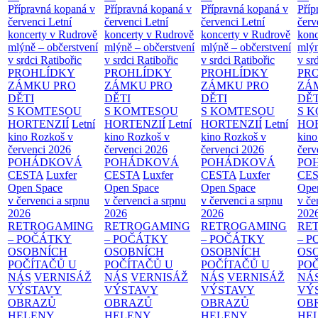
Přípravná kopaná v
Přípravná kopaná v
Přípravná kopaná v
Příp
červenci
Letní
červenci
Letní
červenci
Letní
červ
koncerty v Rudrově
koncerty v Rudrově
koncerty v Rudrově
konc
mlýně – občerstvení
mlýně – občerstvení
mlýně – občerstvení
mlýn
v srdci Ratibořic
v srdci Ratibořic
v srdci Ratibořic
v sr
PROHLÍDKY
PROHLÍDKY
PROHLÍDKY
PR
ZÁMKU PRO
ZÁMKU PRO
ZÁMKU PRO
ZÁ
DĚTI
DĚTI
DĚTI
DĚT
S KOMTESOU
S KOMTESOU
S KOMTESOU
S 
HORTENZIÍ
Letní
HORTENZIÍ
Letní
HORTENZIÍ
Letní
HOR
kino Rozkoš v
kino Rozkoš v
kino Rozkoš v
kino
červenci 2026
červenci 2026
červenci 2026
červ
POHÁDKOVÁ
POHÁDKOVÁ
POHÁDKOVÁ
PO
CESTA
Luxfer
CESTA
Luxfer
CESTA
Luxfer
CE
Open Space
Open Space
Open Space
Ope
v červenci a srpnu
v červenci a srpnu
v červenci a srpnu
v če
2026
2026
2026
202
RETROGAMING
RETROGAMING
RETROGAMING
RE
– POČÁTKY
– POČÁTKY
– POČÁTKY
– 
OSOBNÍCH
OSOBNÍCH
OSOBNÍCH
OS
POČÍTAČŮ U
POČÍTAČŮ U
POČÍTAČŮ U
PO
NÁS
VERNISÁŽ
NÁS
VERNISÁŽ
NÁS
VERNISÁŽ
NÁ
VÝSTAVY
VÝSTAVY
VÝSTAVY
VÝ
OBRAZŮ
OBRAZŮ
OBRAZŮ
OB
HELENY
HELENY
HELENY
HE