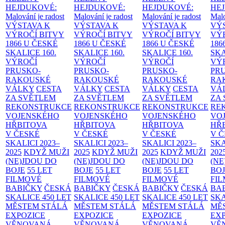
HEJDUKOVÉ:
HEJDUKOVÉ:
HEJDUKOVÉ:
HE
Malování je radost
Malování je radost
Malování je radost
Malo
VÝSTAVA K
VÝSTAVA K
VÝSTAVA K
VÝ
VÝROČÍ BITVY
VÝROČÍ BITVY
VÝROČÍ BITVY
VÝ
1866 U ČESKÉ
1866 U ČESKÉ
1866 U ČESKÉ
186
SKALICE
160.
SKALICE
160.
SKALICE
160.
SK
VÝROČÍ
VÝROČÍ
VÝROČÍ
VÝ
PRUSKO-
PRUSKO-
PRUSKO-
PR
RAKOUSKÉ
RAKOUSKÉ
RAKOUSKÉ
RA
VÁLKY
CESTA
VÁLKY
CESTA
VÁLKY
CESTA
VÁ
ZA SVĚTLEM
ZA SVĚTLEM
ZA SVĚTLEM
ZA
REKONSTRUKCE
REKONSTRUKCE
REKONSTRUKCE
RE
VOJENSKÉHO
VOJENSKÉHO
VOJENSKÉHO
VO
HŘBITOVA
HŘBITOVA
HŘBITOVA
HŘ
V ČESKÉ
V ČESKÉ
V ČESKÉ
V 
SKALICI 2023–
SKALICI 2023–
SKALICI 2023–
SKA
2025
KDYŽ MUŽI
2025
KDYŽ MUŽI
2025
KDYŽ MUŽI
202
(NE)JDOU DO
(NE)JDOU DO
(NE)JDOU DO
(NE
BOJE
55 LET
BOJE
55 LET
BOJE
55 LET
BO
FILMOVÉ
FILMOVÉ
FILMOVÉ
FI
BABIČKY
ČESKÁ
BABIČKY
ČESKÁ
BABIČKY
ČESKÁ
BA
SKALICE 450 LET
SKALICE 450 LET
SKALICE 450 LET
SKA
MĚSTEM
STÁLÁ
MĚSTEM
STÁLÁ
MĚSTEM
STÁLÁ
MĚ
EXPOZICE
EXPOZICE
EXPOZICE
EX
VĚNOVANÁ
VĚNOVANÁ
VĚNOVANÁ
VĚ