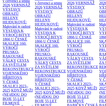
v červenci a srpnu
v červenci a srpnu
2026
VERNISÁŽ
202
2026
VERNISÁŽ
2026
VERNISÁŽ
VÝSTAVY
VÝ
VÝSTAVY
VÝSTAVY
OBRAZŮ
OB
OBRAZŮ
OBRAZŮ
HELENY
HE
HELENY
HELENY
HEJDUKOVÉ:
HE
HEJDUKOVÉ:
HEJDUKOVÉ:
Malování je radost
Malo
Malování je radost
Malování je radost
VÝSTAVA K
VÝ
VÝSTAVA K
VÝSTAVA K
VÝROČÍ BITVY
VÝ
VÝROČÍ BITVY
VÝROČÍ BITVY
1866 U ČESKÉ
186
1866 U ČESKÉ
1866 U ČESKÉ
SKALICE
160.
SK
SKALICE
160.
SKALICE
160.
VÝROČÍ
VÝ
VÝROČÍ
VÝROČÍ
PRUSKO-
PR
PRUSKO-
PRUSKO-
RAKOUSKÉ
RA
RAKOUSKÉ
RAKOUSKÉ
VÁLKY
CESTA
VÁ
VÁLKY
CESTA
VÁLKY
CESTA
ZA SVĚTLEM
ZA
ZA SVĚTLEM
ZA SVĚTLEM
REKONSTRUKCE
RE
REKONSTRUKCE
REKONSTRUKCE
VOJENSKÉHO
VO
VOJENSKÉHO
VOJENSKÉHO
HŘBITOVA
HŘ
HŘBITOVA
HŘBITOVA
V ČESKÉ
V 
V ČESKÉ
V ČESKÉ
SKALICI 2023–
SKA
SKALICI 2023–
SKALICI 2023–
2025
KDYŽ MUŽI
202
2025
KDYŽ MUŽI
2025
KDYŽ MUŽI
(NE)JDOU DO
(NE
(NE)JDOU DO
(NE)JDOU DO
BOJE
55 LET
BO
BOJE
55 LET
BOJE
55 LET
FILMOVÉ
FI
FILMOVÉ
FILMOVÉ
BABIČKY
ČESKÁ
BA