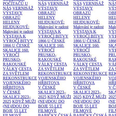
POČÍTAČŮ U
NÁS
VERNISÁŽ
NÁS
VERNISÁŽ
NÁ
NÁS
VERNISÁŽ
VÝSTAVY
VÝSTAVY
VÝ
VÝSTAVY
OBRAZŮ
OBRAZŮ
OB
OBRAZŮ
HELENY
HELENY
HE
HELENY
HEJDUKOVÉ:
HEJDUKOVÉ:
HE
HEJDUKOVÉ:
Malování je radost
Malování je radost
Malo
Malování je radost
VÝSTAVA K
VÝSTAVA K
VÝ
VÝSTAVA K
VÝROČÍ BITVY
VÝROČÍ BITVY
VÝ
VÝROČÍ BITVY
1866 U ČESKÉ
1866 U ČESKÉ
186
1866 U ČESKÉ
SKALICE
160.
SKALICE
160.
SK
SKALICE
160.
VÝROČÍ
VÝROČÍ
VÝ
VÝROČÍ
PRUSKO-
PRUSKO-
PR
PRUSKO-
RAKOUSKÉ
RAKOUSKÉ
RA
RAKOUSKÉ
VÁLKY
CESTA
VÁLKY
CESTA
VÁ
VÁLKY
CESTA
ZA SVĚTLEM
ZA SVĚTLEM
ZA
ZA SVĚTLEM
REKONSTRUKCE
REKONSTRUKCE
RE
REKONSTRUKCE
VOJENSKÉHO
VOJENSKÉHO
VO
VOJENSKÉHO
HŘBITOVA
HŘBITOVA
HŘ
HŘBITOVA
V ČESKÉ
V ČESKÉ
V 
V ČESKÉ
SKALICI 2023–
SKALICI 2023–
SKA
SKALICI 2023–
2025
KDYŽ MUŽI
2025
KDYŽ MUŽI
202
2025
KDYŽ MUŽI
(NE)JDOU DO
(NE)JDOU DO
(NE
(NE)JDOU DO
BOJE
55 LET
BOJE
55 LET
BO
BOJE
55 LET
FILMOVÉ
FILMOVÉ
FI
FILMOVÉ
BABIČKY
ČESKÁ
BABIČKY
ČESKÁ
BA