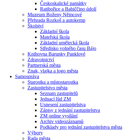
Českoskalické památky
Ratibořice a Babiččino údolí
Muzeum Boženy Němcové
Přehrada Rozkoš a autokemp
Školství
Základní škola
Mateřská škola
Základní umělecká škola
Středisko volného času Bájo
Knihovna Barunky Panklové
Zdravotnictví
Partnerská města
Znak, vlajka a logo města
Samospráva
Starostka a místostarostka
Zastupitelstvo města
Seznam zastupitelů
Jednací řád ZM
Usnesení zastupitelstva
Zápisy z jednání zastupitelstva
ZM online vysílání
Archiv videozáznamů
Podklady pro jednání zastupitelstva města
Výbory
Rada města