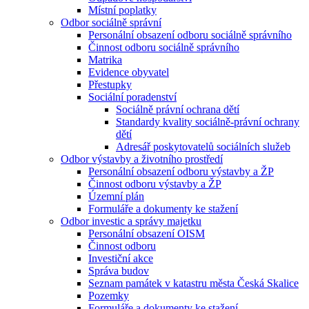
Místní poplatky
Odbor sociálně správní
Personální obsazení odboru sociálně správního
Činnost odboru sociálně správního
Matrika
Evidence obyvatel
Přestupky
Sociální poradenství
Sociálně právní ochrana dětí
Standardy kvality sociálně-právní ochrany
dětí
Adresář poskytovatelů sociálních služeb
Odbor výstavby a životního prostředí
Personální obsazení odboru výstavby a ŽP
Činnost odboru výstavby a ŽP
Územní plán
Formuláře a dokumenty ke stažení
Odbor investic a správy majetku
Personální obsazení OISM
Činnost odboru
Investiční akce
Správa budov
Seznam památek v katastru města Česká Skalice
Pozemky
Formuláře a dokumenty ke stažení