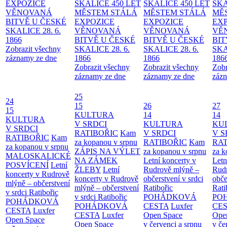
EXPOZICE
SKALICE 450 LET
SKALICE 450 LET
SKA
VĚNOVANÁ
MĚSTEM
STÁLÁ
MĚSTEM
STÁLÁ
MĚ
BITVĚ U ČESKÉ
EXPOZICE
EXPOZICE
EX
SKALICE 28. 6.
VĚNOVANÁ
VĚNOVANÁ
VĚ
1866
BITVĚ U ČESKÉ
BITVĚ U ČESKÉ
BIT
Zobrazit všechny
SKALICE 28. 6.
SKALICE 28. 6.
SKA
záznamy ze dne
1866
1866
186
Zobrazit všechny
Zobrazit všechny
Zobr
záznamy ze dne
záznamy ze dne
zázn
25
24
15
26
27
15
KULTURA
14
14
KULTURA
V SRDCI
KULTURA
KU
V SRDCI
RATIBOŘIC
Kam
V SRDCI
V S
RATIBOŘIC
Kam
za kopanou v srpnu
RATIBOŘIC
Kam
RAT
za kopanou v srpnu
ZÁPIS NA VÝLET
za kopanou v srpnu
za k
MALOSKALICKÉ
NA ZÁMEK
Letní koncerty v
Letn
POSVÍCENÍ
Letní
ŽLEBY
Letní
Rudrově mlýně –
Rud
koncerty v Rudrově
koncerty v Rudrově
občerstvení v srdci
obče
mlýně – občerstvení
mlýně – občerstvení
Ratibořic
Rati
v srdci Ratibořic
v srdci Ratibořic
POHÁDKOVÁ
PO
POHÁDKOVÁ
POHÁDKOVÁ
CESTA
Luxfer
CE
CESTA
Luxfer
CESTA
Luxfer
Open Space
Ope
Open Space
Open Space
v červenci a srpnu
v če