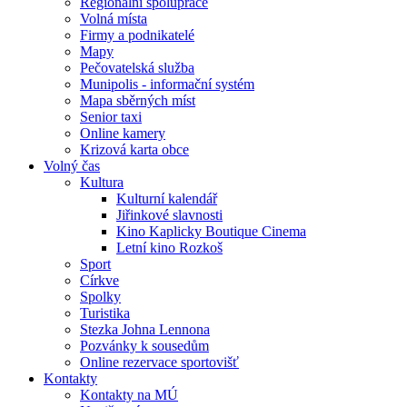
Regionální spolupráce
Volná místa
Firmy a podnikatelé
Mapy
Pečovatelská služba
Munipolis - informační systém
Mapa sběrných míst
Senior taxi
Online kamery
Krizová karta obce
Volný čas
Kultura
Kulturní kalendář
Jiřinkové slavnosti
Kino Kaplicky Boutique Cinema
Letní kino Rozkoš
Sport
Církve
Spolky
Turistika
Stezka Johna Lennona
Pozvánky k sousedům
Online rezervace sportovišť
Kontakty
Kontakty na MÚ