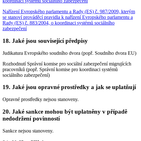
koordinaci systémů sociálního zabezpečení
Nařízení Evropského parlamentu a Rady (ES) č. 987/2009, kterým
se stanoví prováděcí pravidla k nařízení Evropského parlamentu a
Rady (ES) č. 883/2004, o koordinaci systémů sociálního
zabezpečení
18. Jaké jsou související předpisy
Judikatura Evropského soudního dvora (popř. Soudního dvora EU)
Rozhodnutí Správní komise pro sociální zabezpečení migrujících
pracovníků (popř. Správní komise pro koordinaci systémů
sociálního zabezpečení)
19. Jaké jsou opravné prostředky a jak se uplatňují
Opravné prostředky nejsou stanoveny.
20. Jaké sankce mohou být uplatněny v případě
nedodržení povinností
Sankce nejsou stanoveny.