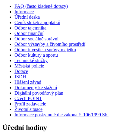
FAQ (často kladené dotazy)
Informace
Úřední deska
Ceník služeb a poplatků
Odbor tajemníka
Odbor finanční
Odbor sociálně správní
Odbor výstavby a životního prostředí
Odbor investic a správy majetku
Odbor kultury a sportu
Technické služby
Městská policie
Dotace
JSDH
Hlášení závad
Dokumenty ke stažení
Digitální povodňový plán
Czech POINT
Profil zadavatele
Životní situace
Informace poskytnuté dle zákona č. 106⁄1999 Sb.
Úřední hodiny