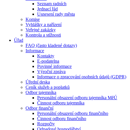
Seznam radních
Jednací řád
Usnesení rady města
Komise
Vyhlášky a nařízení
Veřejné zakázky
Kontrola a stížnosti
Úřad
FAQ (často kladené dotazy)
Informace
Kontakty
E-podatelna
Povinné informace
Výroční zpráva
Informace o zpracování osobních údajů (GDPR)
Úřední deska
Ceník služeb a poplatků
Odbor tajemníka
Personální obsazení odboru tajemníka MěÚ
Činnost odboru tajemníka
Odbor finanční
Personální obsazení odboru finančního
Činnost odboru finančního
Rozpočty
Odpadové hospodářství