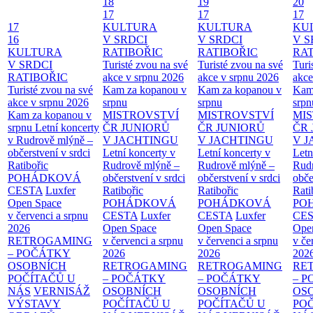
18
19
20
17
17
17
17
KULTURA
KULTURA
KU
16
V SRDCI
V SRDCI
V S
KULTURA
RATIBOŘIC
RATIBOŘIC
RAT
V SRDCI
Turisté zvou na své
Turisté zvou na své
Turi
RATIBOŘIC
akce v srpnu 2026
akce v srpnu 2026
akce
Turisté zvou na své
Kam za kopanou v
Kam za kopanou v
Kam
akce v srpnu 2026
srpnu
srpnu
srpn
Kam za kopanou v
MISTROVSTVÍ
MISTROVSTVÍ
MI
srpnu
Letní koncerty
ČR JUNIORŮ
ČR JUNIORŮ
ČR 
v Rudrově mlýně –
V JACHTINGU
V JACHTINGU
V 
občerstvení v srdci
Letní koncerty v
Letní koncerty v
Letn
Ratibořic
Rudrově mlýně –
Rudrově mlýně –
Rud
POHÁDKOVÁ
občerstvení v srdci
občerstvení v srdci
obče
CESTA
Luxfer
Ratibořic
Ratibořic
Rati
Open Space
POHÁDKOVÁ
POHÁDKOVÁ
PO
v červenci a srpnu
CESTA
Luxfer
CESTA
Luxfer
CE
2026
Open Space
Open Space
Ope
RETROGAMING
v červenci a srpnu
v červenci a srpnu
v če
– POČÁTKY
2026
2026
202
OSOBNÍCH
RETROGAMING
RETROGAMING
RE
POČÍTAČŮ U
– POČÁTKY
– POČÁTKY
– 
NÁS
VERNISÁŽ
OSOBNÍCH
OSOBNÍCH
OS
VÝSTAVY
POČÍTAČŮ U
POČÍTAČŮ U
PO