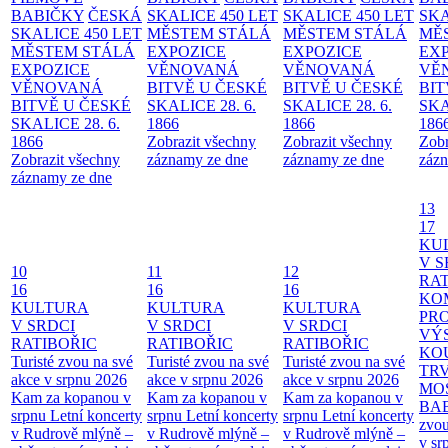
BABIČKY
ČESKÁ
SKALICE 450 LET
SKALICE 450 LET
SKA
SKALICE 450 LET
MĚSTEM
STÁLÁ
MĚSTEM
STÁLÁ
MĚ
MĚSTEM
STÁLÁ
EXPOZICE
EXPOZICE
EX
EXPOZICE
VĚNOVANÁ
VĚNOVANÁ
VĚ
VĚNOVANÁ
BITVĚ U ČESKÉ
BITVĚ U ČESKÉ
BIT
BITVĚ U ČESKÉ
SKALICE 28. 6.
SKALICE 28. 6.
SKA
SKALICE 28. 6.
1866
1866
186
1866
Zobrazit všechny
Zobrazit všechny
Zobr
Zobrazit všechny
záznamy ze dne
záznamy ze dne
zázn
záznamy ze dne
13
17
KU
V S
10
11
12
RAT
16
16
16
KO
KULTURA
KULTURA
KULTURA
PR
V SRDCI
V SRDCI
V SRDCI
VÝ
RATIBOŘIC
RATIBOŘIC
RATIBOŘIC
KO
Turisté zvou na své
Turisté zvou na své
Turisté zvou na své
TR
akce v srpnu 2026
akce v srpnu 2026
akce v srpnu 2026
MO
Kam za kopanou v
Kam za kopanou v
Kam za kopanou v
BA
srpnu
Letní koncerty
srpnu
Letní koncerty
srpnu
Letní koncerty
zvou
v Rudrově mlýně –
v Rudrově mlýně –
v Rudrově mlýně –
v sr