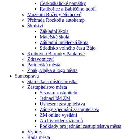
Českoskalické památky
Ratibořice a Babiččino údolí
Muzeum Boženy Němcové
Přehrada Rozkoš a autokemp
Školství
Základní škola
Mateřská škola
Základní umělecká škola
Středisko volného času Bájo
Knihovna Barunky Panklové
Zdravotnictví
Partnerská města
Znak, vlajka a logo města
Samospráva
Starostka a místostarostka
Zastupitelstvo města
Seznam zastupitelů
Jednací řád ZM
Usnesení zastupitelstva
Zápisy z jednání zastupitelstva
ZM online vysílání
Archiv videozáznamů
Podklady pro jednání zastupitelstva města
Výbory
Rada města