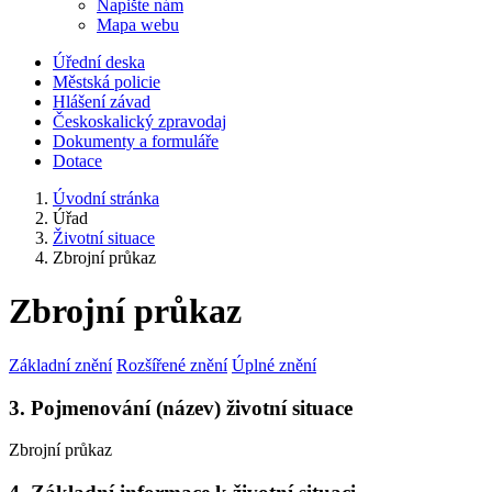
Napište nám
Mapa webu
Úřední deska
Městská policie
Hlášení závad
Českoskalický zpravodaj
Dokumenty a formuláře
Dotace
Úvodní stránka
Úřad
Životní situace
Zbrojní průkaz
Zbrojní průkaz
Základní znění
Rozšířené znění
Úplné znění
3. Pojmenování (název) životní situace
Zbrojní průkaz