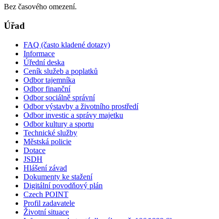
Bez časového omezení.
Úřad
FAQ (často kladené dotazy)
Informace
Úřední deska
Ceník služeb a poplatků
Odbor tajemníka
Odbor finanční
Odbor sociálně správní
Odbor výstavby a životního prostředí
Odbor investic a správy majetku
Odbor kultury a sportu
Technické služby
Městská policie
Dotace
JSDH
Hlášení závad
Dokumenty ke stažení
Digitální povodňový plán
Czech POINT
Profil zadavatele
Životní situace