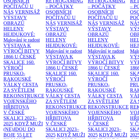
OSOBNÍCH
RETROGAMING
RETROGAMING
RE
POČÍTAČŮ U
– POČÁTKY
– POČÁTKY
– 
NÁS
VERNISÁŽ
OSOBNÍCH
OSOBNÍCH
OS
VÝSTAVY
POČÍTAČŮ U
POČÍTAČŮ U
PO
OBRAZŮ
NÁS
VERNISÁŽ
NÁS
VERNISÁŽ
NÁ
HELENY
VÝSTAVY
VÝSTAVY
VÝ
HEJDUKOVÉ:
OBRAZŮ
OBRAZŮ
OB
Malování je radost
HELENY
HELENY
HE
VÝSTAVA K
HEJDUKOVÉ:
HEJDUKOVÉ:
HE
VÝROČÍ BITVY
Malování je radost
Malování je radost
Malo
1866 U ČESKÉ
VÝSTAVA K
VÝSTAVA K
VÝ
SKALICE
160.
VÝROČÍ BITVY
VÝROČÍ BITVY
VÝ
VÝROČÍ
1866 U ČESKÉ
1866 U ČESKÉ
186
PRUSKO-
SKALICE
160.
SKALICE
160.
SK
RAKOUSKÉ
VÝROČÍ
VÝROČÍ
VÝ
VÁLKY
CESTA
PRUSKO-
PRUSKO-
PR
ZA SVĚTLEM
RAKOUSKÉ
RAKOUSKÉ
RA
REKONSTRUKCE
VÁLKY
CESTA
VÁLKY
CESTA
VÁ
VOJENSKÉHO
ZA SVĚTLEM
ZA SVĚTLEM
ZA
HŘBITOVA
REKONSTRUKCE
REKONSTRUKCE
RE
V ČESKÉ
VOJENSKÉHO
VOJENSKÉHO
VO
SKALICI 2023–
HŘBITOVA
HŘBITOVA
HŘ
2025
KDYŽ MUŽI
V ČESKÉ
V ČESKÉ
V 
(NE)JDOU DO
SKALICI 2023–
SKALICI 2023–
SKA
BOJE
55 LET
2025
KDYŽ MUŽI
2025
KDYŽ MUŽI
202