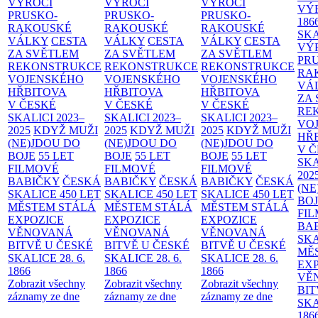
VÝROČÍ
VÝROČÍ
VÝROČÍ
VÝ
PRUSKO-
PRUSKO-
PRUSKO-
186
RAKOUSKÉ
RAKOUSKÉ
RAKOUSKÉ
SK
VÁLKY
CESTA
VÁLKY
CESTA
VÁLKY
CESTA
VÝ
ZA SVĚTLEM
ZA SVĚTLEM
ZA SVĚTLEM
PR
REKONSTRUKCE
REKONSTRUKCE
REKONSTRUKCE
RA
VOJENSKÉHO
VOJENSKÉHO
VOJENSKÉHO
VÁ
HŘBITOVA
HŘBITOVA
HŘBITOVA
ZA
V ČESKÉ
V ČESKÉ
V ČESKÉ
RE
SKALICI 2023–
SKALICI 2023–
SKALICI 2023–
VO
2025
KDYŽ MUŽI
2025
KDYŽ MUŽI
2025
KDYŽ MUŽI
HŘ
(NE)JDOU DO
(NE)JDOU DO
(NE)JDOU DO
V 
BOJE
55 LET
BOJE
55 LET
BOJE
55 LET
SKA
FILMOVÉ
FILMOVÉ
FILMOVÉ
202
BABIČKY
ČESKÁ
BABIČKY
ČESKÁ
BABIČKY
ČESKÁ
(NE
SKALICE 450 LET
SKALICE 450 LET
SKALICE 450 LET
BO
MĚSTEM
STÁLÁ
MĚSTEM
STÁLÁ
MĚSTEM
STÁLÁ
FI
EXPOZICE
EXPOZICE
EXPOZICE
BA
VĚNOVANÁ
VĚNOVANÁ
VĚNOVANÁ
SKA
BITVĚ U ČESKÉ
BITVĚ U ČESKÉ
BITVĚ U ČESKÉ
MĚ
SKALICE 28. 6.
SKALICE 28. 6.
SKALICE 28. 6.
EX
1866
1866
1866
VĚ
Zobrazit všechny
Zobrazit všechny
Zobrazit všechny
BIT
záznamy ze dne
záznamy ze dne
záznamy ze dne
SKA
186