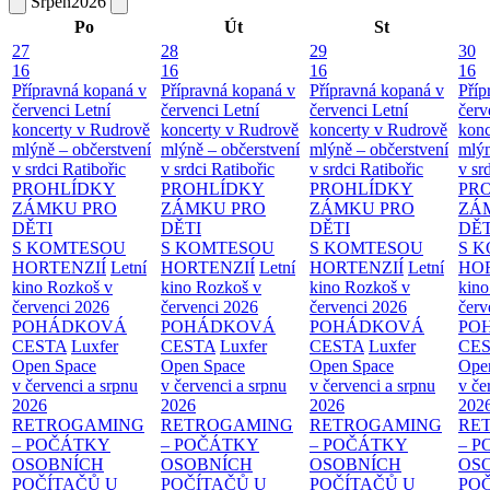
Srpen
2026
Po
Út
St
27
28
29
30
16
16
16
16
Přípravná kopaná v
Přípravná kopaná v
Přípravná kopaná v
Příp
červenci
Letní
červenci
Letní
červenci
Letní
červ
koncerty v Rudrově
koncerty v Rudrově
koncerty v Rudrově
konc
mlýně – občerstvení
mlýně – občerstvení
mlýně – občerstvení
mlýn
v srdci Ratibořic
v srdci Ratibořic
v srdci Ratibořic
v sr
PROHLÍDKY
PROHLÍDKY
PROHLÍDKY
PR
ZÁMKU PRO
ZÁMKU PRO
ZÁMKU PRO
ZÁ
DĚTI
DĚTI
DĚTI
DĚT
S KOMTESOU
S KOMTESOU
S KOMTESOU
S 
HORTENZIÍ
Letní
HORTENZIÍ
Letní
HORTENZIÍ
Letní
HOR
kino Rozkoš v
kino Rozkoš v
kino Rozkoš v
kino
červenci 2026
červenci 2026
červenci 2026
červ
POHÁDKOVÁ
POHÁDKOVÁ
POHÁDKOVÁ
PO
CESTA
Luxfer
CESTA
Luxfer
CESTA
Luxfer
CE
Open Space
Open Space
Open Space
Ope
v červenci a srpnu
v červenci a srpnu
v červenci a srpnu
v če
2026
2026
2026
202
RETROGAMING
RETROGAMING
RETROGAMING
RE
– POČÁTKY
– POČÁTKY
– POČÁTKY
– 
OSOBNÍCH
OSOBNÍCH
OSOBNÍCH
OS
POČÍTAČŮ U
POČÍTAČŮ U
POČÍTAČŮ U
PO