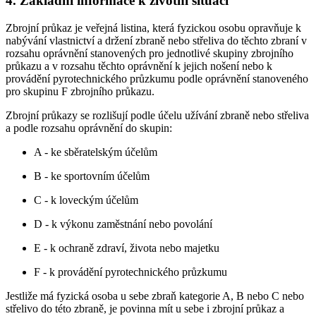
4. Základní informace k životní situaci
Zbrojní průkaz je veřejná listina, která fyzickou osobu opravňuje k
nabývání vlastnictví a držení zbraně nebo střeliva do těchto zbraní v
rozsahu oprávnění stanovených pro jednotlivé skupiny zbrojního
průkazu a v rozsahu těchto oprávnění k jejich nošení nebo k
provádění pyrotechnického průzkumu podle oprávnění stanoveného
pro skupinu F zbrojního průkazu.
Zbrojní průkazy se rozlišují podle účelu užívání zbraně nebo střeliva
a podle rozsahu oprávnění do skupin:
A - ke sběratelským účelům
B - ke sportovním účelům
C - k loveckým účelům
D - k výkonu zaměstnání nebo povolání
E - k ochraně zdraví, života nebo majetku
F - k provádění pyrotechnického průzkumu
Jestliže má fyzická osoba u sebe zbraň kategorie A, B nebo C nebo
střelivo do této zbraně, je povinna mít u sebe i zbrojní průkaz a