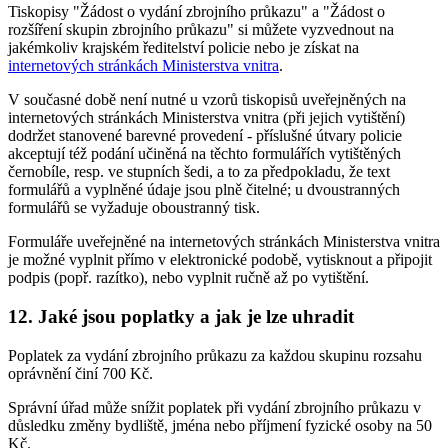
Tiskopisy "Žádost o vydání zbrojního průkazu" a "Žádost o
rozšíření skupin zbrojního průkazu" si můžete vyzvednout na
jakémkoliv krajském ředitelství policie nebo je získat na
internetových stránkách Ministerstva vnitra
.
V současné době není nutné u vzorů tiskopisů uveřejněných na
internetových stránkách Ministerstva vnitra (při jejich vytištění)
dodržet stanovené barevné provedení - příslušné útvary policie
akceptují též podání učiněná na těchto formulářích vytištěných
černobíle, resp. ve stupních šedi, a to za předpokladu, že text
formulářů a vyplněné údaje jsou plně čitelné; u dvoustranných
formulářů se vyžaduje oboustranný tisk.
Formuláře uveřejněné na internetových stránkách Ministerstva vnitra
je možné vyplnit přímo v elektronické podobě, vytisknout a připojit
podpis (popř. razítko), nebo vyplnit ručně až po vytištění.
12. Jaké jsou poplatky a jak je lze uhradit
Poplatek za vydání zbrojního průkazu za každou skupinu rozsahu
oprávnění činí 700 Kč.
Správní úřad může snížit poplatek při vydání zbrojního průkazu v
důsledku změny bydliště, jména nebo příjmení fyzické osoby na 50
Kč.