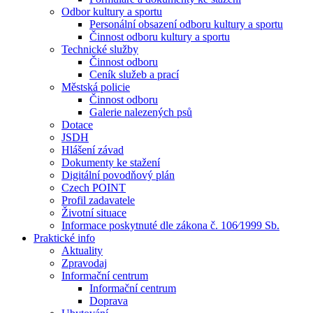
Odbor kultury a sportu
Personální obsazení odboru kultury a sportu
Činnost odboru kultury a sportu
Technické služby
Činnost odboru
Ceník služeb a prací
Městská policie
Činnost odboru
Galerie nalezených psů
Dotace
JSDH
Hlášení závad
Dokumenty ke stažení
Digitální povodňový plán
Czech POINT
Profil zadavatele
Životní situace
Informace poskytnuté dle zákona č. 106⁄1999 Sb.
Praktické info
Aktuality
Zpravodaj
Informační centrum
Informační centrum
Doprava