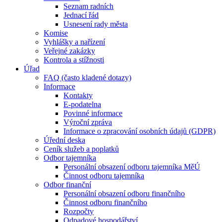
Seznam radních
Jednací řád
Usnesení rady města
Komise
Vyhlášky a nařízení
Veřejné zakázky
Kontrola a stížnosti
Úřad
FAQ (často kladené dotazy)
Informace
Kontakty
E-podatelna
Povinné informace
Výroční zpráva
Informace o zpracování osobních údajů (GDPR)
Úřední deska
Ceník služeb a poplatků
Odbor tajemníka
Personální obsazení odboru tajemníka MěÚ
Činnost odboru tajemníka
Odbor finanční
Personální obsazení odboru finančního
Činnost odboru finančního
Rozpočty
Odpadové hospodářství