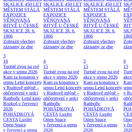
SKALICE 450 LET
SKALICE 450 LET
SKALICE 450 LET
SKA
MĚSTEM
STÁLÁ
MĚSTEM
STÁLÁ
MĚSTEM
STÁLÁ
MĚ
EXPOZICE
EXPOZICE
EXPOZICE
EX
VĚNOVANÁ
VĚNOVANÁ
VĚNOVANÁ
VĚ
BITVĚ U ČESKÉ
BITVĚ U ČESKÉ
BITVĚ U ČESKÉ
BIT
SKALICE 28. 6.
SKALICE 28. 6.
SKALICE 28. 6.
SKA
1866
1866
1866
186
Zobrazit všechny
Zobrazit všechny
Zobrazit všechny
Zobr
záznamy ze dne
záznamy ze dne
záznamy ze dne
zázn
3
16
4
5
6
Turisté zvou na své
15
15
15
akce v srpnu 2026
Turisté zvou na své
Turisté zvou na své
Turi
Kam za kopanou v
akce v srpnu 2026
akce v srpnu 2026
akce
srpnu
Letní koncerty
Kam za kopanou v
Kam za kopanou v
Kam
v Rudrově mlýně –
srpnu
Letní koncerty
srpnu
Letní koncerty
srp
občerstvení v srdci
v Rudrově mlýně –
v Rudrově mlýně –
v Ru
Ratibořic
Letní kino
občerstvení v srdci
občerstvení v srdci
obče
Rozkoš v červenci
Ratibořic
Ratibořic
Rati
2026
POHÁDKOVÁ
POHÁDKOVÁ
PO
POHÁDKOVÁ
CESTA
Luxfer
CESTA
Luxfer
CE
CESTA
Luxfer
Open Space
Open Space
Ope
Open Space
v červenci a srpnu
v červenci a srpnu
v če
v červenci a srpnu
2026
2026
202