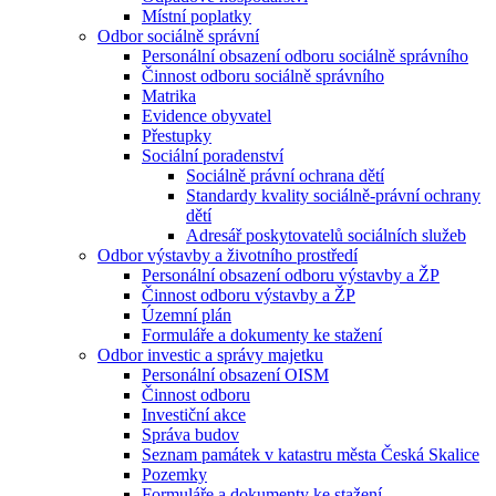
Místní poplatky
Odbor sociálně správní
Personální obsazení odboru sociálně správního
Činnost odboru sociálně správního
Matrika
Evidence obyvatel
Přestupky
Sociální poradenství
Sociálně právní ochrana dětí
Standardy kvality sociálně-právní ochrany
dětí
Adresář poskytovatelů sociálních služeb
Odbor výstavby a životního prostředí
Personální obsazení odboru výstavby a ŽP
Činnost odboru výstavby a ŽP
Územní plán
Formuláře a dokumenty ke stažení
Odbor investic a správy majetku
Personální obsazení OISM
Činnost odboru
Investiční akce
Správa budov
Seznam památek v katastru města Česká Skalice
Pozemky
Formuláře a dokumenty ke stažení