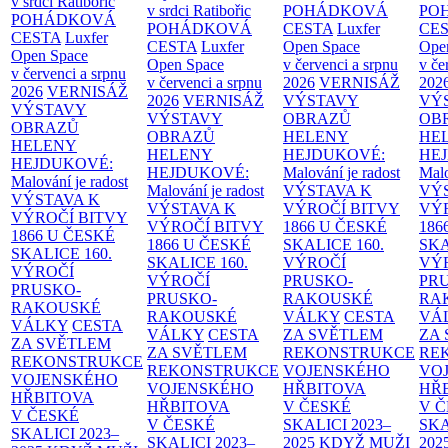
v srdci Ratibořic
v srdci Ratibořic
POHÁDKOVÁ
PO
POHÁDKOVÁ
POHÁDKOVÁ
CESTA
Luxfer
CE
CESTA
Luxfer
CESTA
Luxfer
Open Space
Ope
Open Space
Open Space
v červenci a srpnu
v če
v červenci a srpnu
v červenci a srpnu
2026
VERNISÁŽ
202
2026
VERNISÁŽ
2026
VERNISÁŽ
VÝSTAVY
VÝ
VÝSTAVY
VÝSTAVY
OBRAZŮ
OB
OBRAZŮ
OBRAZŮ
HELENY
HE
HELENY
HELENY
HEJDUKOVÉ:
HE
HEJDUKOVÉ:
HEJDUKOVÉ:
Malování je radost
Malo
Malování je radost
Malování je radost
VÝSTAVA K
VÝ
VÝSTAVA K
VÝSTAVA K
VÝROČÍ BITVY
VÝ
VÝROČÍ BITVY
VÝROČÍ BITVY
1866 U ČESKÉ
186
1866 U ČESKÉ
1866 U ČESKÉ
SKALICE
160.
SK
SKALICE
160.
SKALICE
160.
VÝROČÍ
VÝ
VÝROČÍ
VÝROČÍ
PRUSKO-
PR
PRUSKO-
PRUSKO-
RAKOUSKÉ
RA
RAKOUSKÉ
RAKOUSKÉ
VÁLKY
CESTA
VÁ
VÁLKY
CESTA
VÁLKY
CESTA
ZA SVĚTLEM
ZA
ZA SVĚTLEM
ZA SVĚTLEM
REKONSTRUKCE
RE
REKONSTRUKCE
REKONSTRUKCE
VOJENSKÉHO
VO
VOJENSKÉHO
VOJENSKÉHO
HŘBITOVA
HŘ
HŘBITOVA
HŘBITOVA
V ČESKÉ
V 
V ČESKÉ
V ČESKÉ
SKALICI 2023–
SKA
SKALICI 2023–
SKALICI 2023–
2025
KDYŽ MUŽI
202