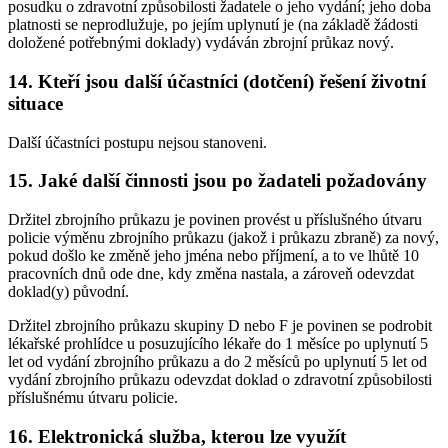
posudku o zdravotní způsobilosti žadatele o jeho vydání; jeho doba
platnosti se neprodlužuje, po jejím uplynutí je (na základě žádosti
doložené potřebnými doklady) vydáván zbrojní průkaz nový.
14. Kteří jsou další účastníci (dotčení) řešení životní
situace
Další účastníci postupu nejsou stanoveni.
15. Jaké další činnosti jsou po žadateli požadovány
Držitel zbrojního průkazu je povinen provést u příslušného útvaru
policie výměnu zbrojního průkazu (jakož i průkazu zbraně) za nový,
pokud došlo ke změně jeho jména nebo příjmení, a to ve lhůtě 10
pracovních dnů ode dne, kdy změna nastala, a zároveň odevzdat
doklad(y) původní.
Držitel zbrojního průkazu skupiny D nebo F je povinen se podrobit
lékařské prohlídce u posuzujícího lékaře do 1 měsíce po uplynutí 5
let od vydání zbrojního průkazu a do 2 měsíců po uplynutí 5 let od
vydání zbrojního průkazu odevzdat doklad o zdravotní způsobilosti
příslušnému útvaru policie.
16. Elektronická služba, kterou lze využít