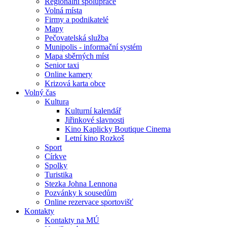
Regionální spolupráce
Volná místa
Firmy a podnikatelé
Mapy
Pečovatelská služba
Munipolis - informační systém
Mapa sběrných míst
Senior taxi
Online kamery
Krizová karta obce
Volný čas
Kultura
Kulturní kalendář
Jiřinkové slavnosti
Kino Kaplicky Boutique Cinema
Letní kino Rozkoš
Sport
Církve
Spolky
Turistika
Stezka Johna Lennona
Pozvánky k sousedům
Online rezervace sportovišť
Kontakty
Kontakty na MÚ