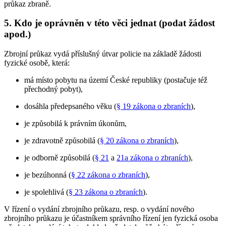
průkaz zbraně.
5. Kdo je oprávněn v této věci jednat (podat žádost
apod.)
Zbrojní průkaz vydá příslušný útvar policie na základě žádosti
fyzické osobě, která:
má místo pobytu na území České republiky (postačuje též
přechodný pobyt),
dosáhla předepsaného věku (
§ 19 zákona o zbraních
),
je způsobilá k právním úkonům,
je zdravotně způsobilá (
§ 20 zákona o zbraních
),
je odborně způsobilá (
§ 21
a
21a zákona o zbraních
),
je bezúhonná (
§ 22 zákona o zbraních
),
je spolehlivá (
§ 23 zákona o zbraních
).
V řízení o vydání zbrojního průkazu, resp. o vydání nového
zbrojního průkazu je účastníkem správního řízení jen fyzická osoba