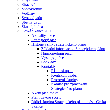
Ubytování
Stravování
Videokronika
Vodárny
Svoz odpadů
Sběrný dvůr
Školní jídelna
Česká Skalice 2030
Aktuality, akce
Strategický plán
Historie vzniku strategického plánu
Základní informace o Strategickém plánu
Harmonogram prací
Výstupy práce
Podklady
Kontakty
Řídicí skupina
Kontaktní osoba
Pracovní skupiny
Komise pro zpracování
Strategického plánu
Akční plán města
Plán rozvoje sportu
Řídící skupina Strategického plánu města Česká
Skalice