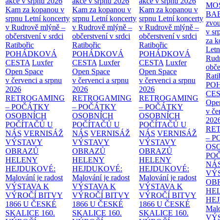
akce v srpnu 2026
akce v srpnu 2026
akce v srpnu 2026
MO
Kam za kopanou v
Kam za kopanou v
Kam za kopanou v
BA
srpnu
Letní koncerty
srpnu
Letní koncerty
srpnu
Letní koncerty
zvou
v Rudrově mlýně –
v Rudrově mlýně –
v Rudrově mlýně –
v sr
občerstvení v srdci
občerstvení v srdci
občerstvení v srdci
za k
Ratibořic
Ratibořic
Ratibořic
Letn
POHÁDKOVÁ
POHÁDKOVÁ
POHÁDKOVÁ
Rud
CESTA
Luxfer
CESTA
Luxfer
CESTA
Luxfer
obče
Open Space
Open Space
Open Space
Rati
v červenci a srpnu
v červenci a srpnu
v červenci a srpnu
PO
2026
2026
2026
CE
RETROGAMING
RETROGAMING
RETROGAMING
Ope
– POČÁTKY
– POČÁTKY
– POČÁTKY
v če
OSOBNÍCH
OSOBNÍCH
OSOBNÍCH
202
POČÍTAČŮ U
POČÍTAČŮ U
POČÍTAČŮ U
RE
NÁS
VERNISÁŽ
NÁS
VERNISÁŽ
NÁS
VERNISÁŽ
– 
VÝSTAVY
VÝSTAVY
VÝSTAVY
OS
OBRAZŮ
OBRAZŮ
OBRAZŮ
PO
HELENY
HELENY
HELENY
NÁ
HEJDUKOVÉ:
HEJDUKOVÉ:
HEJDUKOVÉ:
VÝ
Malování je radost
Malování je radost
Malování je radost
OB
VÝSTAVA K
VÝSTAVA K
VÝSTAVA K
HE
VÝROČÍ BITVY
VÝROČÍ BITVY
VÝROČÍ BITVY
HE
1866 U ČESKÉ
1866 U ČESKÉ
1866 U ČESKÉ
Malo
SKALICE
160.
SKALICE
160.
SKALICE
160.
VÝ