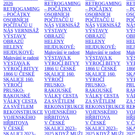
2026
RETROGAMING
RETROGAMING
RE
RETROGAMING
– POČÁTKY
– POČÁTKY
– 
– POČÁTKY
OSOBNÍCH
OSOBNÍCH
OS
OSOBNÍCH
POČÍTAČŮ U
POČÍTAČŮ U
PO
POČÍTAČŮ U
NÁS
VERNISÁŽ
NÁS
VERNISÁŽ
NÁ
NÁS
VERNISÁŽ
VÝSTAVY
VÝSTAVY
VÝ
VÝSTAVY
OBRAZŮ
OBRAZŮ
OB
OBRAZŮ
HELENY
HELENY
HE
HELENY
HEJDUKOVÉ:
HEJDUKOVÉ:
HE
HEJDUKOVÉ:
Malování je radost
Malování je radost
Malo
Malování je radost
VÝSTAVA K
VÝSTAVA K
VÝ
VÝSTAVA K
VÝROČÍ BITVY
VÝROČÍ BITVY
VÝ
VÝROČÍ BITVY
1866 U ČESKÉ
1866 U ČESKÉ
186
1866 U ČESKÉ
SKALICE
160.
SKALICE
160.
SK
SKALICE
160.
VÝROČÍ
VÝROČÍ
VÝ
VÝROČÍ
PRUSKO-
PRUSKO-
PR
PRUSKO-
RAKOUSKÉ
RAKOUSKÉ
RA
RAKOUSKÉ
VÁLKY
CESTA
VÁLKY
CESTA
VÁ
VÁLKY
CESTA
ZA SVĚTLEM
ZA SVĚTLEM
ZA
ZA SVĚTLEM
REKONSTRUKCE
REKONSTRUKCE
RE
REKONSTRUKCE
VOJENSKÉHO
VOJENSKÉHO
VO
VOJENSKÉHO
HŘBITOVA
HŘBITOVA
HŘ
HŘBITOVA
V ČESKÉ
V ČESKÉ
V 
V ČESKÉ
SKALICI 2023–
SKALICI 2023–
SKA
SKALICI 2023–
2025
KDYŽ MUŽI
2025
KDYŽ MUŽI
202