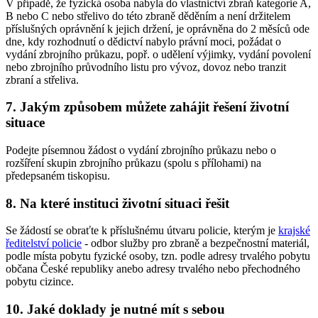
V případě, že fyzická osoba nabyla do vlastnictví zbraň kategorie A,
B nebo C nebo střelivo do této zbraně děděním a není držitelem
příslušných oprávnění k jejich držení, je oprávněna do 2 měsíců ode
dne, kdy rozhodnutí o dědictví nabylo právní moci, požádat o
vydání zbrojního průkazu, popř. o udělení výjimky, vydání povolení
nebo zbrojního průvodního listu pro vývoz, dovoz nebo tranzit
zbraní a střeliva.
7. Jakým způsobem můžete zahájit řešení životní
situace
Podejte písemnou žádost o vydání zbrojního průkazu nebo o
rozšíření skupin zbrojního průkazu (spolu s přílohami) na
předepsaném tiskopisu.
8. Na které instituci životní situaci řešit
Se žádostí se obraťte k příslušnému útvaru policie, kterým je
krajské
ředitelství policie
- odbor služby pro zbraně a bezpečnostní materiál,
podle místa pobytu fyzické osoby, tzn. podle adresy trvalého pobytu
občana České republiky anebo adresy trvalého nebo přechodného
pobytu cizince.
10. Jaké doklady je nutné mít s sebou