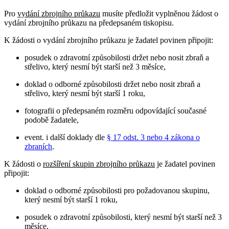
Pro
vydání zbrojního průkazu
musíte předložit vyplněnou žádost o
vydání zbrojního průkazu na předepsaném tiskopisu.
K žádosti o vydání zbrojního průkazu je žadatel povinen připojit:
posudek o zdravotní způsobilosti držet nebo nosit zbraň a
střelivo, který nesmí být starší než 3 měsíce,
doklad o odborné způsobilosti držet nebo nosit zbraň a
střelivo, který nesmí být starší 1 roku,
fotografii o předepsaném rozměru odpovídající současné
podobě žadatele,
event. i další doklady dle
§ 17 odst. 3 nebo 4 zákona o
zbraních
.
K žádosti o
rozšíření skupin zbrojního průkazu
je žadatel povinen
připojit:
doklad o odborné způsobilosti pro požadovanou skupinu,
který nesmí být starší 1 roku,
posudek o zdravotní způsobilosti, který nesmí být starší než 3
měsíce,