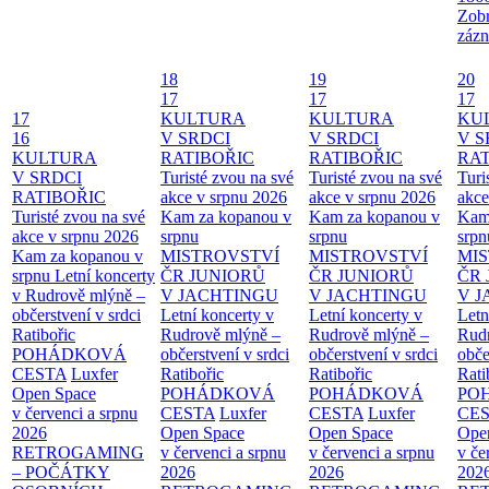
Zobr
zázn
18
19
20
17
17
17
17
KULTURA
KULTURA
KU
16
V SRDCI
V SRDCI
V S
KULTURA
RATIBOŘIC
RATIBOŘIC
RAT
V SRDCI
Turisté zvou na své
Turisté zvou na své
Turi
RATIBOŘIC
akce v srpnu 2026
akce v srpnu 2026
akce
Turisté zvou na své
Kam za kopanou v
Kam za kopanou v
Kam
akce v srpnu 2026
srpnu
srpnu
srpn
Kam za kopanou v
MISTROVSTVÍ
MISTROVSTVÍ
MI
srpnu
Letní koncerty
ČR JUNIORŮ
ČR JUNIORŮ
ČR 
v Rudrově mlýně –
V JACHTINGU
V JACHTINGU
V 
občerstvení v srdci
Letní koncerty v
Letní koncerty v
Letn
Ratibořic
Rudrově mlýně –
Rudrově mlýně –
Rud
POHÁDKOVÁ
občerstvení v srdci
občerstvení v srdci
obče
CESTA
Luxfer
Ratibořic
Ratibořic
Rati
Open Space
POHÁDKOVÁ
POHÁDKOVÁ
PO
v červenci a srpnu
CESTA
Luxfer
CESTA
Luxfer
CE
2026
Open Space
Open Space
Ope
RETROGAMING
v červenci a srpnu
v červenci a srpnu
v če
– POČÁTKY
2026
2026
202