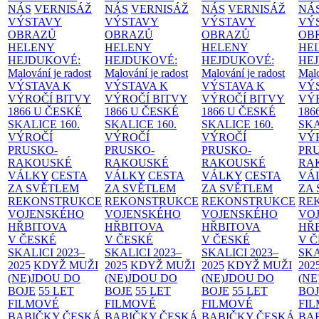
NÁS
VERNISÁŽ
NÁS
VERNISÁŽ
NÁS
VERNISÁŽ
NÁ
VÝSTAVY
VÝSTAVY
VÝSTAVY
VÝ
OBRAZŮ
OBRAZŮ
OBRAZŮ
OB
HELENY
HELENY
HELENY
HE
HEJDUKOVÉ:
HEJDUKOVÉ:
HEJDUKOVÉ:
HE
Malování je radost
Malování je radost
Malování je radost
Malo
VÝSTAVA K
VÝSTAVA K
VÝSTAVA K
VÝ
VÝROČÍ BITVY
VÝROČÍ BITVY
VÝROČÍ BITVY
VÝ
1866 U ČESKÉ
1866 U ČESKÉ
1866 U ČESKÉ
186
SKALICE
160.
SKALICE
160.
SKALICE
160.
SK
VÝROČÍ
VÝROČÍ
VÝROČÍ
VÝ
PRUSKO-
PRUSKO-
PRUSKO-
PR
RAKOUSKÉ
RAKOUSKÉ
RAKOUSKÉ
RA
VÁLKY
CESTA
VÁLKY
CESTA
VÁLKY
CESTA
VÁ
ZA SVĚTLEM
ZA SVĚTLEM
ZA SVĚTLEM
ZA
REKONSTRUKCE
REKONSTRUKCE
REKONSTRUKCE
RE
VOJENSKÉHO
VOJENSKÉHO
VOJENSKÉHO
VO
HŘBITOVA
HŘBITOVA
HŘBITOVA
HŘ
V ČESKÉ
V ČESKÉ
V ČESKÉ
V 
SKALICI 2023–
SKALICI 2023–
SKALICI 2023–
SKA
2025
KDYŽ MUŽI
2025
KDYŽ MUŽI
2025
KDYŽ MUŽI
202
(NE)JDOU DO
(NE)JDOU DO
(NE)JDOU DO
(NE
BOJE
55 LET
BOJE
55 LET
BOJE
55 LET
BO
FILMOVÉ
FILMOVÉ
FILMOVÉ
FI
BABIČKY
ČESKÁ
BABIČKY
ČESKÁ
BABIČKY
ČESKÁ
BA