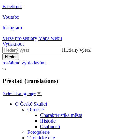
Facebook
Youtube
Instagram
Verze pro seniory
Mapa webu
Vytisknout
Hledaný výraz
Hledat
rozšířené vyhledávání
cz
Překlad (translations)
Select Language
▼
O České Skalici
O městě
Charakteristika města
Historie
Osobnosti
Fotogalerie
Turistické cíle