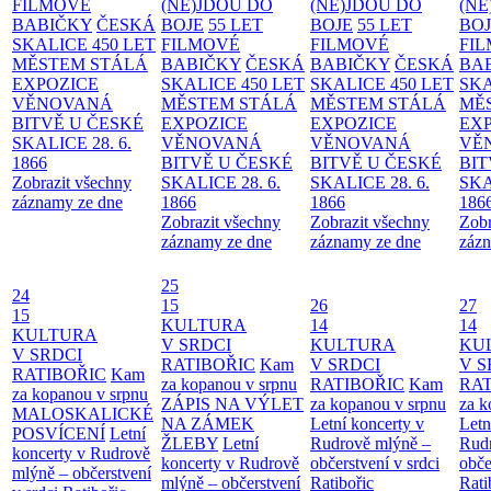
FILMOVÉ
(NE)JDOU DO
(NE)JDOU DO
(NE
BABIČKY
ČESKÁ
BOJE
55 LET
BOJE
55 LET
BO
SKALICE 450 LET
FILMOVÉ
FILMOVÉ
FI
MĚSTEM
STÁLÁ
BABIČKY
ČESKÁ
BABIČKY
ČESKÁ
BA
EXPOZICE
SKALICE 450 LET
SKALICE 450 LET
SKA
VĚNOVANÁ
MĚSTEM
STÁLÁ
MĚSTEM
STÁLÁ
MĚ
BITVĚ U ČESKÉ
EXPOZICE
EXPOZICE
EX
SKALICE 28. 6.
VĚNOVANÁ
VĚNOVANÁ
VĚ
1866
BITVĚ U ČESKÉ
BITVĚ U ČESKÉ
BIT
Zobrazit všechny
SKALICE 28. 6.
SKALICE 28. 6.
SKA
záznamy ze dne
1866
1866
186
Zobrazit všechny
Zobrazit všechny
Zobr
záznamy ze dne
záznamy ze dne
zázn
25
24
15
26
27
15
KULTURA
14
14
KULTURA
V SRDCI
KULTURA
KU
V SRDCI
RATIBOŘIC
Kam
V SRDCI
V S
RATIBOŘIC
Kam
za kopanou v srpnu
RATIBOŘIC
Kam
RAT
za kopanou v srpnu
ZÁPIS NA VÝLET
za kopanou v srpnu
za k
MALOSKALICKÉ
NA ZÁMEK
Letní koncerty v
Letn
POSVÍCENÍ
Letní
ŽLEBY
Letní
Rudrově mlýně –
Rud
koncerty v Rudrově
koncerty v Rudrově
občerstvení v srdci
obče
mlýně – občerstvení
mlýně – občerstvení
Ratibořic
Rati