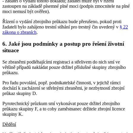
- žadatel o vydání tohoto dokladu; žadatel může být v řízení
zastoupen na základě písemné plné moci (podpis zmocnitele na plné
moci nemusí být ověřen).
Řízení o vydání zbrojního průkazu bude přerušeno, pokud proti
žadateli bylo zahájeno trestní stíhání pro trestný čin uvedený v
§ 22
zákona o zbraních
.
6. Jaké jsou podmínky a postup pro řešení životní
situace
Se zbraněmi podléhajícími registraci a střelivem do nich smí ve
většině případů nakládat pouze držitel příslušné skupiny zbrojního
průkazu.
Pro řadu povolání, popř. podnikatelské činnosti, v jejichž rámci
dochází k zacházení se střelnými zbraněmi, je nezbytností zbrojní
průkaz skupiny D.
Pyrotechnický průzkum smí vykonávat pouze držitel zbrojního
průkazu skupiny F, a to coby zaměstnanec držitele zbrojní licence
skupiny K.
Dědění