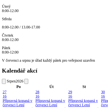
Úterý
8:00-12.00
Středa
8:00-12.00 / 13.00-17.00
Čtvrtek
8:00-12.00
Pátek
8:00-12:00
V červenci a srpnu je úřad každý pátek pro veřejnost uzavřen
Kalendář akcí
Srpen
2026
Po
Út
St
27
28
29
30
16
16
16
16
Přípravná kopaná v
Přípravná kopaná v
Přípravná kopaná v
Příp
červenci
Letní
červenci
Letní
červenci
Letní
červ