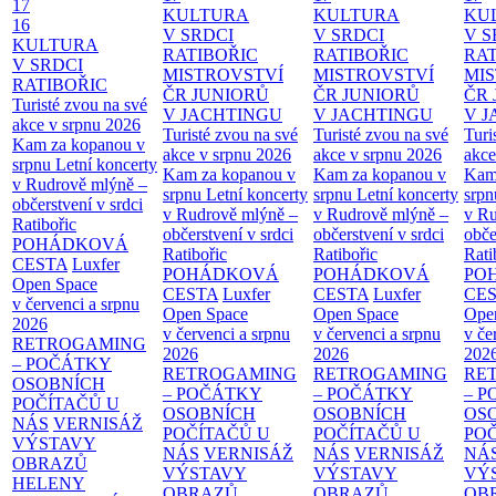
17
KULTURA
KULTURA
KU
16
V SRDCI
V SRDCI
V S
KULTURA
RATIBOŘIC
RATIBOŘIC
RAT
V SRDCI
MISTROVSTVÍ
MISTROVSTVÍ
MI
RATIBOŘIC
ČR JUNIORŮ
ČR JUNIORŮ
ČR 
Turisté zvou na své
V JACHTINGU
V JACHTINGU
V 
akce v srpnu 2026
Turisté zvou na své
Turisté zvou na své
Turi
Kam za kopanou v
akce v srpnu 2026
akce v srpnu 2026
akce
srpnu
Letní koncerty
Kam za kopanou v
Kam za kopanou v
Kam
v Rudrově mlýně –
srpnu
Letní koncerty
srpnu
Letní koncerty
srp
občerstvení v srdci
v Rudrově mlýně –
v Rudrově mlýně –
v Ru
Ratibořic
občerstvení v srdci
občerstvení v srdci
obče
POHÁDKOVÁ
Ratibořic
Ratibořic
Rati
CESTA
Luxfer
POHÁDKOVÁ
POHÁDKOVÁ
PO
Open Space
CESTA
Luxfer
CESTA
Luxfer
CE
v červenci a srpnu
Open Space
Open Space
Ope
2026
v červenci a srpnu
v červenci a srpnu
v če
RETROGAMING
2026
2026
202
– POČÁTKY
RETROGAMING
RETROGAMING
RE
OSOBNÍCH
– POČÁTKY
– POČÁTKY
– 
POČÍTAČŮ U
OSOBNÍCH
OSOBNÍCH
OS
NÁS
VERNISÁŽ
POČÍTAČŮ U
POČÍTAČŮ U
PO
VÝSTAVY
NÁS
VERNISÁŽ
NÁS
VERNISÁŽ
NÁ
OBRAZŮ
VÝSTAVY
VÝSTAVY
VÝ
HELENY
OBRAZŮ
OBRAZŮ
OB