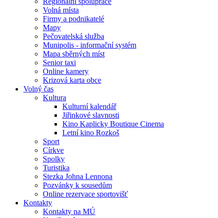
Regionální spolupráce
Volná místa
Firmy a podnikatelé
Mapy
Pečovatelská služba
Munipolis - informační systém
Mapa sběrných míst
Senior taxi
Online kamery
Krizová karta obce
Volný čas
Kultura
Kulturní kalendář
Jiřinkové slavnosti
Kino Kaplicky Boutique Cinema
Letní kino Rozkoš
Sport
Církve
Spolky
Turistika
Stezka Johna Lennona
Pozvánky k sousedům
Online rezervace sportovišť
Kontakty
Kontakty na MÚ