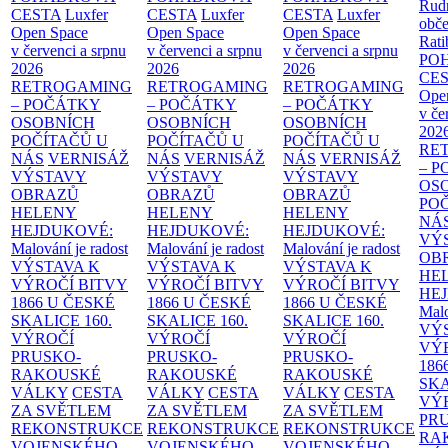
Rud
CESTA
Luxfer
CESTA
Luxfer
CESTA
Luxfer
obče
Open Space
Open Space
Open Space
Rati
v červenci a srpnu
v červenci a srpnu
v červenci a srpnu
PO
2026
2026
2026
CE
RETROGAMING
RETROGAMING
RETROGAMING
Ope
– POČÁTKY
– POČÁTKY
– POČÁTKY
v če
OSOBNÍCH
OSOBNÍCH
OSOBNÍCH
202
POČÍTAČŮ U
POČÍTAČŮ U
POČÍTAČŮ U
RE
NÁS
VERNISÁŽ
NÁS
VERNISÁŽ
NÁS
VERNISÁŽ
– 
VÝSTAVY
VÝSTAVY
VÝSTAVY
OS
OBRAZŮ
OBRAZŮ
OBRAZŮ
PO
HELENY
HELENY
HELENY
NÁ
HEJDUKOVÉ:
HEJDUKOVÉ:
HEJDUKOVÉ:
VÝ
Malování je radost
Malování je radost
Malování je radost
OB
VÝSTAVA K
VÝSTAVA K
VÝSTAVA K
HE
VÝROČÍ BITVY
VÝROČÍ BITVY
VÝROČÍ BITVY
HE
1866 U ČESKÉ
1866 U ČESKÉ
1866 U ČESKÉ
Malo
SKALICE
160.
SKALICE
160.
SKALICE
160.
VÝ
VÝROČÍ
VÝROČÍ
VÝROČÍ
VÝ
PRUSKO-
PRUSKO-
PRUSKO-
186
RAKOUSKÉ
RAKOUSKÉ
RAKOUSKÉ
SK
VÁLKY
CESTA
VÁLKY
CESTA
VÁLKY
CESTA
VÝ
ZA SVĚTLEM
ZA SVĚTLEM
ZA SVĚTLEM
PR
REKONSTRUKCE
REKONSTRUKCE
REKONSTRUKCE
RA
VOJENSKÉHO
VOJENSKÉHO
VOJENSKÉHO