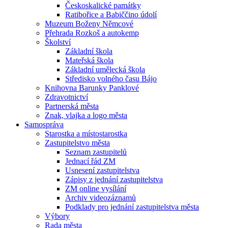
Českoskalické památky
Ratibořice a Babiččino údolí
Muzeum Boženy Němcové
Přehrada Rozkoš a autokemp
Školství
Základní škola
Mateřská škola
Základní umělecká škola
Středisko volného času Bájo
Knihovna Barunky Panklové
Zdravotnictví
Partnerská města
Znak, vlajka a logo města
Samospráva
Starostka a místostarostka
Zastupitelstvo města
Seznam zastupitelů
Jednací řád ZM
Usnesení zastupitelstva
Zápisy z jednání zastupitelstva
ZM online vysílání
Archiv videozáznamů
Podklady pro jednání zastupitelstva města
Výbory
Rada města