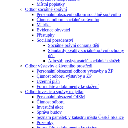
Místní poplatky
Odbor sociálně správní
Personální obsazení odboru sociálně správního
Činnost odboru sociálně správního
Matrika
Evidence obyvatel
Přestupky
Sociální poradenství
Sociálně právní ochrana dětí
Standardy kvality sociálně-právní ochrany
dětí
Adresář poskytovatelů sociálních služeb
Odbor výstavby a životního prostředí
Personální obsazení odboru výstavby a ŽP
Činnost odboru výstavby a ŽP
Územní plán
Formuláře a dokumenty ke stažení
Odbor investic a správy majetku
Personální obsazení OISM
Činnost odboru
Investiční akce
Správa budov
Seznam památek v katastru města Česká Skalice
Pozemky
Formuláře a dokumenty ke stažení