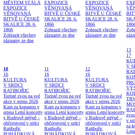
MĚSTEM
STÁLÁ
EXPOZICE
EXPOZICE
EX
EXPOZICE
VĚNOVANÁ
VĚNOVANÁ
VĚ
VĚNOVANÁ
BITVĚ U ČESKÉ
BITVĚ U ČESKÉ
BIT
BITVĚ U ČESKÉ
SKALICE 28. 6.
SKALICE 28. 6.
SKA
SKALICE 28. 6.
1866
1866
186
1866
Zobrazit všechny
Zobrazit všechny
Zobr
Zobrazit všechny
záznamy ze dne
záznamy ze dne
zázn
záznamy ze dne
13
17
KU
V S
10
11
12
RAT
16
16
16
KO
KULTURA
KULTURA
KULTURA
PR
V SRDCI
V SRDCI
V SRDCI
VÝ
RATIBOŘIC
RATIBOŘIC
RATIBOŘIC
KO
Turisté zvou na své
Turisté zvou na své
Turisté zvou na své
TR
akce v srpnu 2026
akce v srpnu 2026
akce v srpnu 2026
MO
Kam za kopanou v
Kam za kopanou v
Kam za kopanou v
BA
srpnu
Letní koncerty
srpnu
Letní koncerty
srpnu
Letní koncerty
zvou
v Rudrově mlýně –
v Rudrově mlýně –
v Rudrově mlýně –
v sr
občerstvení v srdci
občerstvení v srdci
občerstvení v srdci
za k
Ratibořic
Ratibořic
Ratibořic
Letn
POHÁDKOVÁ
POHÁDKOVÁ
POHÁDKOVÁ