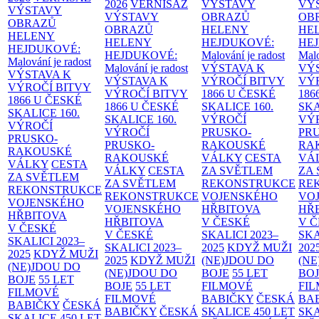
2026
VERNISÁŽ
VÝSTAVY
VÝ
VÝSTAVY
VÝSTAVY
OBRAZŮ
OB
OBRAZŮ
OBRAZŮ
HELENY
HE
HELENY
HELENY
HEJDUKOVÉ:
HE
HEJDUKOVÉ:
HEJDUKOVÉ:
Malování je radost
Malo
Malování je radost
Malování je radost
VÝSTAVA K
VÝ
VÝSTAVA K
VÝSTAVA K
VÝROČÍ BITVY
VÝ
VÝROČÍ BITVY
VÝROČÍ BITVY
1866 U ČESKÉ
186
1866 U ČESKÉ
1866 U ČESKÉ
SKALICE
160.
SK
SKALICE
160.
SKALICE
160.
VÝROČÍ
VÝ
VÝROČÍ
VÝROČÍ
PRUSKO-
PR
PRUSKO-
PRUSKO-
RAKOUSKÉ
RA
RAKOUSKÉ
RAKOUSKÉ
VÁLKY
CESTA
VÁ
VÁLKY
CESTA
VÁLKY
CESTA
ZA SVĚTLEM
ZA
ZA SVĚTLEM
ZA SVĚTLEM
REKONSTRUKCE
RE
REKONSTRUKCE
REKONSTRUKCE
VOJENSKÉHO
VO
VOJENSKÉHO
VOJENSKÉHO
HŘBITOVA
HŘ
HŘBITOVA
HŘBITOVA
V ČESKÉ
V 
V ČESKÉ
V ČESKÉ
SKALICI 2023–
SKA
SKALICI 2023–
SKALICI 2023–
2025
KDYŽ MUŽI
202
2025
KDYŽ MUŽI
2025
KDYŽ MUŽI
(NE)JDOU DO
(NE
(NE)JDOU DO
(NE)JDOU DO
BOJE
55 LET
BO
BOJE
55 LET
BOJE
55 LET
FILMOVÉ
FI
FILMOVÉ
FILMOVÉ
BABIČKY
ČESKÁ
BA
BABIČKY
ČESKÁ
BABIČKY
ČESKÁ
SKALICE 450 LET
SKA
SKALICE 450 LET