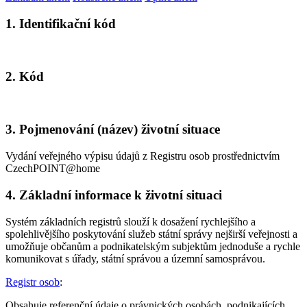
1. Identifikační kód
2. Kód
3. Pojmenování (název) životní situace
Vydání veřejného výpisu údajů z Registru osob prostřednictvím
CzechPOINT@home
4. Základní informace k životní situaci
Systém základních registrů slouží k dosažení rychlejšího a
spolehlivějšího poskytování služeb státní správy nejširší veřejnosti a
umožňuje občanům a podnikatelským subjektům jednoduše a rychle
komunikovat s úřady, státní správou a územní samosprávou.
Registr osob
:
Obsahuje referenční údaje o právnických osobách, podnikajících