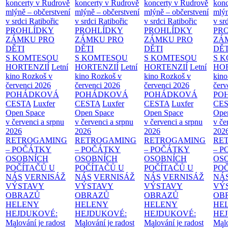
koncerty v Rudrově
koncerty v Rudrově
koncerty v Rudrově
konc
mlýně – občerstvení
mlýně – občerstvení
mlýně – občerstvení
mlýn
v srdci Ratibořic
v srdci Ratibořic
v srdci Ratibořic
v sr
PROHLÍDKY
PROHLÍDKY
PROHLÍDKY
PR
ZÁMKU PRO
ZÁMKU PRO
ZÁMKU PRO
ZÁ
DĚTI
DĚTI
DĚTI
DĚT
S KOMTESOU
S KOMTESOU
S KOMTESOU
S 
HORTENZIÍ
Letní
HORTENZIÍ
Letní
HORTENZIÍ
Letní
HOR
kino Rozkoš v
kino Rozkoš v
kino Rozkoš v
kino
červenci 2026
červenci 2026
červenci 2026
červ
POHÁDKOVÁ
POHÁDKOVÁ
POHÁDKOVÁ
PO
CESTA
Luxfer
CESTA
Luxfer
CESTA
Luxfer
CE
Open Space
Open Space
Open Space
Ope
v červenci a srpnu
v červenci a srpnu
v červenci a srpnu
v če
2026
2026
2026
202
RETROGAMING
RETROGAMING
RETROGAMING
RE
– POČÁTKY
– POČÁTKY
– POČÁTKY
– 
OSOBNÍCH
OSOBNÍCH
OSOBNÍCH
OS
POČÍTAČŮ U
POČÍTAČŮ U
POČÍTAČŮ U
PO
NÁS
VERNISÁŽ
NÁS
VERNISÁŽ
NÁS
VERNISÁŽ
NÁ
VÝSTAVY
VÝSTAVY
VÝSTAVY
VÝ
OBRAZŮ
OBRAZŮ
OBRAZŮ
OB
HELENY
HELENY
HELENY
HE
HEJDUKOVÉ:
HEJDUKOVÉ:
HEJDUKOVÉ:
HE
Malování je radost
Malování je radost
Malování je radost
Malo