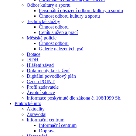
Odbor kultury a sportu
Personální obsazení odboru kultury a sportu
Činnost odboru kultury a sportu
Technické služby
Činnost odboru
Ceník služeb a prací
Městská policie
Činnost odboru
Galerie nalezených psů
Dotace
JSDH
Hlášení závad
Dokumenty ke stažení
Digitální povodňový plán
Czech POINT
Profil zadavatele
Životní situace
Informace poskytnuté dle zákona č. 106⁄1999 Sb.
Praktické info
Aktuality
Zpravodaj
Informační centrum
Informační centrum
Doprava