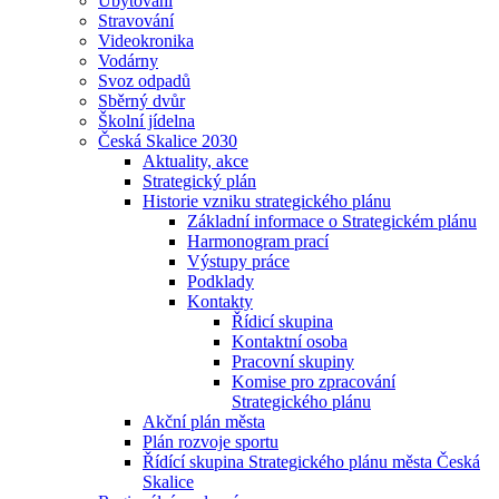
Ubytování
Stravování
Videokronika
Vodárny
Svoz odpadů
Sběrný dvůr
Školní jídelna
Česká Skalice 2030
Aktuality, akce
Strategický plán
Historie vzniku strategického plánu
Základní informace o Strategickém plánu
Harmonogram prací
Výstupy práce
Podklady
Kontakty
Řídicí skupina
Kontaktní osoba
Pracovní skupiny
Komise pro zpracování
Strategického plánu
Akční plán města
Plán rozvoje sportu
Řídící skupina Strategického plánu města Česká
Skalice