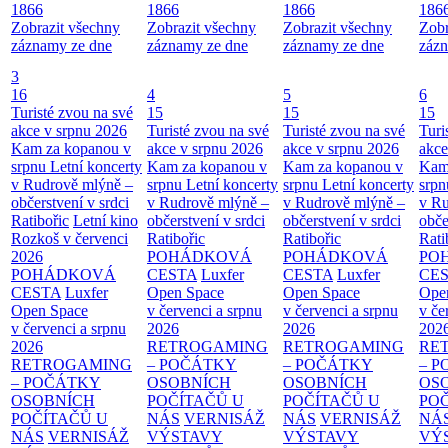
1866
1866
1866
186
Zobrazit všechny
Zobrazit všechny
Zobrazit všechny
Zobr
záznamy ze dne
záznamy ze dne
záznamy ze dne
zázn
3
16
4
5
6
Turisté zvou na své
15
15
15
akce v srpnu 2026
Turisté zvou na své
Turisté zvou na své
Turi
Kam za kopanou v
akce v srpnu 2026
akce v srpnu 2026
akce
srpnu
Letní koncerty
Kam za kopanou v
Kam za kopanou v
Kam
v Rudrově mlýně –
srpnu
Letní koncerty
srpnu
Letní koncerty
srp
občerstvení v srdci
v Rudrově mlýně –
v Rudrově mlýně –
v Ru
Ratibořic
Letní kino
občerstvení v srdci
občerstvení v srdci
obče
Rozkoš v červenci
Ratibořic
Ratibořic
Rati
2026
POHÁDKOVÁ
POHÁDKOVÁ
PO
POHÁDKOVÁ
CESTA
Luxfer
CESTA
Luxfer
CE
CESTA
Luxfer
Open Space
Open Space
Ope
Open Space
v červenci a srpnu
v červenci a srpnu
v če
v červenci a srpnu
2026
2026
202
2026
RETROGAMING
RETROGAMING
RE
RETROGAMING
– POČÁTKY
– POČÁTKY
– 
– POČÁTKY
OSOBNÍCH
OSOBNÍCH
OS
OSOBNÍCH
POČÍTAČŮ U
POČÍTAČŮ U
PO
POČÍTAČŮ U
NÁS
VERNISÁŽ
NÁS
VERNISÁŽ
NÁ
NÁS
VERNISÁŽ
VÝSTAVY
VÝSTAVY
VÝ