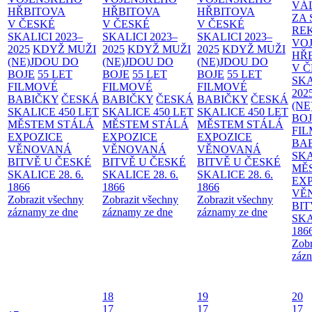
VÁ
HŘBITOVA
HŘBITOVA
HŘBITOVA
ZA
V ČESKÉ
V ČESKÉ
V ČESKÉ
RE
SKALICI 2023–
SKALICI 2023–
SKALICI 2023–
VO
2025
KDYŽ MUŽI
2025
KDYŽ MUŽI
2025
KDYŽ MUŽI
HŘ
(NE)JDOU DO
(NE)JDOU DO
(NE)JDOU DO
V 
BOJE
55 LET
BOJE
55 LET
BOJE
55 LET
SKA
FILMOVÉ
FILMOVÉ
FILMOVÉ
202
BABIČKY
ČESKÁ
BABIČKY
ČESKÁ
BABIČKY
ČESKÁ
(NE
SKALICE 450 LET
SKALICE 450 LET
SKALICE 450 LET
BO
MĚSTEM
STÁLÁ
MĚSTEM
STÁLÁ
MĚSTEM
STÁLÁ
FI
EXPOZICE
EXPOZICE
EXPOZICE
BA
VĚNOVANÁ
VĚNOVANÁ
VĚNOVANÁ
SKA
BITVĚ U ČESKÉ
BITVĚ U ČESKÉ
BITVĚ U ČESKÉ
MĚ
SKALICE 28. 6.
SKALICE 28. 6.
SKALICE 28. 6.
EX
1866
1866
1866
VĚ
Zobrazit všechny
Zobrazit všechny
Zobrazit všechny
BIT
záznamy ze dne
záznamy ze dne
záznamy ze dne
SKA
186
Zobr
zázn
18
19
20
17
17
17