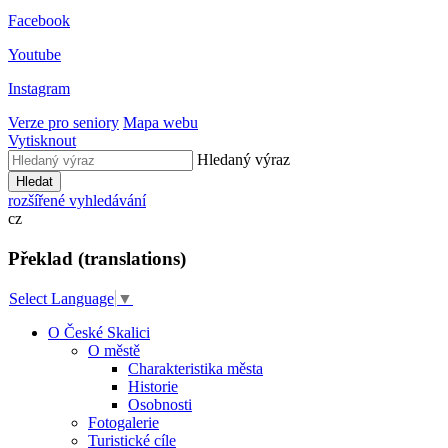
Facebook
Youtube
Instagram
Verze pro seniory
Mapa webu
Vytisknout
Hledaný výraz
Hledat
rozšířené vyhledávání
cz
Překlad (translations)
Select Language
▼
O České Skalici
O městě
Charakteristika města
Historie
Osobnosti
Fotogalerie
Turistické cíle