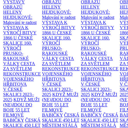
VÝSTAVY
OBRAZŮ
OBRAZŮ
OB
OBRAZŮ
HELENY
HELENY
HE
HELENY
HEJDUKOVÉ:
HEJDUKOVÉ:
HE
HEJDUKOVÉ:
Malování je radost
Malování je radost
Malo
Malování je radost
VÝSTAVA K
VÝSTAVA K
VÝ
VÝSTAVA K
VÝROČÍ BITVY
VÝROČÍ BITVY
VÝ
VÝROČÍ BITVY
1866 U ČESKÉ
1866 U ČESKÉ
186
1866 U ČESKÉ
SKALICE
160.
SKALICE
160.
SK
SKALICE
160.
VÝROČÍ
VÝROČÍ
VÝ
VÝROČÍ
PRUSKO-
PRUSKO-
PR
PRUSKO-
RAKOUSKÉ
RAKOUSKÉ
RA
RAKOUSKÉ
VÁLKY
CESTA
VÁLKY
CESTA
VÁ
VÁLKY
CESTA
ZA SVĚTLEM
ZA SVĚTLEM
ZA
ZA SVĚTLEM
REKONSTRUKCE
REKONSTRUKCE
RE
REKONSTRUKCE
VOJENSKÉHO
VOJENSKÉHO
VO
VOJENSKÉHO
HŘBITOVA
HŘBITOVA
HŘ
HŘBITOVA
V ČESKÉ
V ČESKÉ
V 
V ČESKÉ
SKALICI 2023–
SKALICI 2023–
SKA
SKALICI 2023–
2025
KDYŽ MUŽI
2025
KDYŽ MUŽI
202
2025
KDYŽ MUŽI
(NE)JDOU DO
(NE)JDOU DO
(NE
(NE)JDOU DO
BOJE
55 LET
BOJE
55 LET
BO
BOJE
55 LET
FILMOVÉ
FILMOVÉ
FI
FILMOVÉ
BABIČKY
ČESKÁ
BABIČKY
ČESKÁ
BA
BABIČKY
ČESKÁ
SKALICE 450 LET
SKALICE 450 LET
SKA
SKALICE 450 LET
MĚSTEM
STÁLÁ
MĚSTEM
STÁLÁ
MĚ