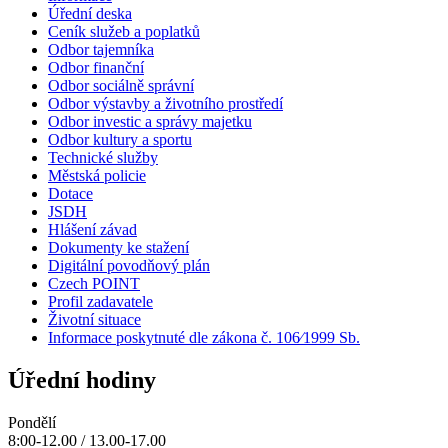
Úřední deska
Ceník služeb a poplatků
Odbor tajemníka
Odbor finanční
Odbor sociálně správní
Odbor výstavby a životního prostředí
Odbor investic a správy majetku
Odbor kultury a sportu
Technické služby
Městská policie
Dotace
JSDH
Hlášení závad
Dokumenty ke stažení
Digitální povodňový plán
Czech POINT
Profil zadavatele
Životní situace
Informace poskytnuté dle zákona č. 106⁄1999 Sb.
Úřední hodiny
Pondělí
8:00-12.00 / 13.00-17.00