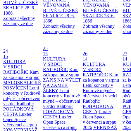
BITVĚ U ČESKÉ
VĚNOVANÁ
VĚNOVANÁ
VĚ
SKALICE 28. 6.
BITVĚ U ČESKÉ
BITVĚ U ČESKÉ
BIT
1866
SKALICE 28. 6.
SKALICE 28. 6.
SKA
Zobrazit všechny
1866
1866
186
záznamy ze dne
Zobrazit všechny
Zobrazit všechny
Zobr
záznamy ze dne
záznamy ze dne
zázn
25
24
15
26
27
15
KULTURA
14
14
KULTURA
V SRDCI
KULTURA
KU
V SRDCI
RATIBOŘIC
Kam
V SRDCI
V S
RATIBOŘIC
Kam
za kopanou v srpnu
RATIBOŘIC
Kam
RAT
za kopanou v srpnu
ZÁPIS NA VÝLET
za kopanou v srpnu
za k
MALOSKALICKÉ
NA ZÁMEK
Letní koncerty v
Letn
POSVÍCENÍ
Letní
ŽLEBY
Letní
Rudrově mlýně –
Rud
koncerty v Rudrově
koncerty v Rudrově
občerstvení v srdci
obče
mlýně – občerstvení
mlýně – občerstvení
Ratibořic
Rati
v srdci Ratibořic
v srdci Ratibořic
POHÁDKOVÁ
PO
POHÁDKOVÁ
POHÁDKOVÁ
CESTA
Luxfer
CE
CESTA
Luxfer
CESTA
Luxfer
Open Space
Ope
Open Space
Open Space
v červenci a srpnu
v če
v červenci a srpnu
v červenci a srpnu
2026
VERNISÁŽ
202
2026
VERNISÁŽ