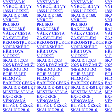
VÝSTAVA K
VÝSTAVA K
VÝSTAVA K
VÝ
VÝROČÍ BITVY
VÝROČÍ BITVY
VÝROČÍ BITVY
VÝ
1866 U ČESKÉ
1866 U ČESKÉ
1866 U ČESKÉ
186
SKALICE
160.
SKALICE
160.
SKALICE
160.
SK
VÝROČÍ
VÝROČÍ
VÝROČÍ
VÝ
PRUSKO-
PRUSKO-
PRUSKO-
PR
RAKOUSKÉ
RAKOUSKÉ
RAKOUSKÉ
RA
VÁLKY
CESTA
VÁLKY
CESTA
VÁLKY
CESTA
VÁ
ZA SVĚTLEM
ZA SVĚTLEM
ZA SVĚTLEM
ZA
REKONSTRUKCE
REKONSTRUKCE
REKONSTRUKCE
RE
VOJENSKÉHO
VOJENSKÉHO
VOJENSKÉHO
VO
HŘBITOVA
HŘBITOVA
HŘBITOVA
HŘ
V ČESKÉ
V ČESKÉ
V ČESKÉ
V 
SKALICI 2023–
SKALICI 2023–
SKALICI 2023–
SKA
2025
KDYŽ MUŽI
2025
KDYŽ MUŽI
2025
KDYŽ MUŽI
202
(NE)JDOU DO
(NE)JDOU DO
(NE)JDOU DO
(NE
BOJE
55 LET
BOJE
55 LET
BOJE
55 LET
BO
FILMOVÉ
FILMOVÉ
FILMOVÉ
FI
BABIČKY
ČESKÁ
BABIČKY
ČESKÁ
BABIČKY
ČESKÁ
BA
SKALICE 450 LET
SKALICE 450 LET
SKALICE 450 LET
SKA
MĚSTEM
STÁLÁ
MĚSTEM
STÁLÁ
MĚSTEM
STÁLÁ
MĚ
EXPOZICE
EXPOZICE
EXPOZICE
EX
VĚNOVANÁ
VĚNOVANÁ
VĚNOVANÁ
VĚ
BITVĚ U ČESKÉ
BITVĚ U ČESKÉ
BITVĚ U ČESKÉ
BIT
SKALICE 28. 6.
SKALICE 28. 6.
SKALICE 28. 6.
SKA