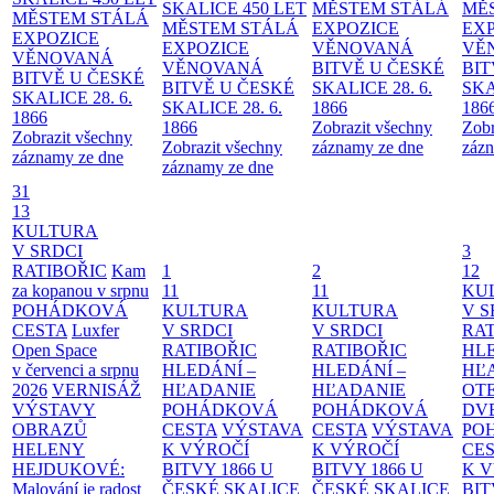
SKALICE 450 LET
MĚSTEM
STÁLÁ
MĚ
MĚSTEM
STÁLÁ
MĚSTEM
STÁLÁ
EXPOZICE
EX
EXPOZICE
EXPOZICE
VĚNOVANÁ
VĚ
VĚNOVANÁ
VĚNOVANÁ
BITVĚ U ČESKÉ
BIT
BITVĚ U ČESKÉ
BITVĚ U ČESKÉ
SKALICE 28. 6.
SKA
SKALICE 28. 6.
SKALICE 28. 6.
1866
186
1866
1866
Zobrazit všechny
Zobr
Zobrazit všechny
Zobrazit všechny
záznamy ze dne
zázn
záznamy ze dne
záznamy ze dne
31
13
KULTURA
V SRDCI
3
RATIBOŘIC
Kam
1
2
12
za kopanou v srpnu
11
11
KU
POHÁDKOVÁ
KULTURA
KULTURA
V S
CESTA
Luxfer
V SRDCI
V SRDCI
RAT
Open Space
RATIBOŘIC
RATIBOŘIC
HLE
v červenci a srpnu
HLEDÁNÍ –
HLEDÁNÍ –
HĽ
2026
VERNISÁŽ
HĽADANIE
HĽADANIE
OT
VÝSTAVY
POHÁDKOVÁ
POHÁDKOVÁ
DV
OBRAZŮ
CESTA
VÝSTAVA
CESTA
VÝSTAVA
PO
HELENY
K VÝROČÍ
K VÝROČÍ
CE
HEJDUKOVÉ:
BITVY 1866 U
BITVY 1866 U
K 
Malování je radost
ČESKÉ SKALICE
ČESKÉ SKALICE
BIT