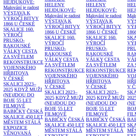
HEJDUKOVÉ:
HELENY
HELENY
HE
Malování je radost
HEJDUKOVÉ:
HEJDUKOVÉ:
HE
VÝSTAVA K
Malování je radost
Malování je radost
Malo
VÝROČÍ BITVY
VÝSTAVA K
VÝSTAVA K
VÝ
1866 U ČESKÉ
VÝROČÍ BITVY
VÝROČÍ BITVY
VÝ
SKALICE
160.
1866 U ČESKÉ
1866 U ČESKÉ
186
VÝROČÍ
SKALICE
160.
SKALICE
160.
SK
PRUSKO-
VÝROČÍ
VÝROČÍ
VÝ
RAKOUSKÉ
PRUSKO-
PRUSKO-
PR
VÁLKY
CESTA
RAKOUSKÉ
RAKOUSKÉ
RA
ZA SVĚTLEM
VÁLKY
CESTA
VÁLKY
CESTA
VÁ
REKONSTRUKCE
ZA SVĚTLEM
ZA SVĚTLEM
ZA
VOJENSKÉHO
REKONSTRUKCE
REKONSTRUKCE
RE
HŘBITOVA
VOJENSKÉHO
VOJENSKÉHO
VO
V ČESKÉ
HŘBITOVA
HŘBITOVA
HŘ
SKALICI 2023–
V ČESKÉ
V ČESKÉ
V 
2025
KDYŽ MUŽI
SKALICI 2023–
SKALICI 2023–
SKA
(NE)JDOU DO
2025
KDYŽ MUŽI
2025
KDYŽ MUŽI
202
BOJE
55 LET
(NE)JDOU DO
(NE)JDOU DO
(NE
FILMOVÉ
BOJE
55 LET
BOJE
55 LET
BO
BABIČKY
ČESKÁ
FILMOVÉ
FILMOVÉ
FI
SKALICE 450 LET
BABIČKY
ČESKÁ
BABIČKY
ČESKÁ
BA
MĚSTEM
STÁLÁ
SKALICE 450 LET
SKALICE 450 LET
SKA
EXPOZICE
MĚSTEM
STÁLÁ
MĚSTEM
STÁLÁ
MĚ
VĚNOVANÁ
EXPOZICE
EXPOZICE
EX