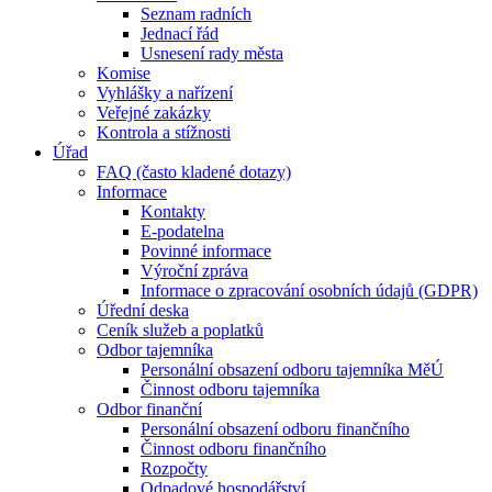
Seznam radních
Jednací řád
Usnesení rady města
Komise
Vyhlášky a nařízení
Veřejné zakázky
Kontrola a stížnosti
Úřad
FAQ (často kladené dotazy)
Informace
Kontakty
E-podatelna
Povinné informace
Výroční zpráva
Informace o zpracování osobních údajů (GDPR)
Úřední deska
Ceník služeb a poplatků
Odbor tajemníka
Personální obsazení odboru tajemníka MěÚ
Činnost odboru tajemníka
Odbor finanční
Personální obsazení odboru finančního
Činnost odboru finančního
Rozpočty
Odpadové hospodářství