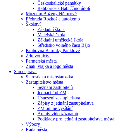
Českoskalické památky
Ratibořice a Babiččino údolí
Muzeum Boženy Němcové
Přehrada Rozkoš a autokemp
Školství
Základní škola
Mateřská škola
Základní umělecká škola
Středisko volného času Bájo
Knihovna Barunky Panklové
Zdravotnictví
Partnerská města
Znak, vlajka a logo města
Samospráva
Starostka a místostarostka
Zastupitelstvo města
Seznam zastupitelů
Jednací řád ZM
Usnesení zastupitelstva
Zápisy z jednání zastupitelstva
ZM online vysílání
Archiv videozáznamů
Podklady pro jednání zastupitelstva města
Výbory
Rada města