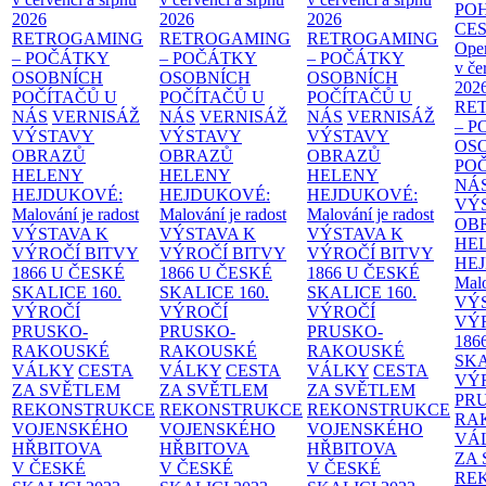
PO
2026
2026
2026
CE
RETROGAMING
RETROGAMING
RETROGAMING
Ope
– POČÁTKY
– POČÁTKY
– POČÁTKY
v če
OSOBNÍCH
OSOBNÍCH
OSOBNÍCH
202
POČÍTAČŮ U
POČÍTAČŮ U
POČÍTAČŮ U
RE
NÁS
VERNISÁŽ
NÁS
VERNISÁŽ
NÁS
VERNISÁŽ
– 
VÝSTAVY
VÝSTAVY
VÝSTAVY
OS
OBRAZŮ
OBRAZŮ
OBRAZŮ
PO
HELENY
HELENY
HELENY
NÁ
HEJDUKOVÉ:
HEJDUKOVÉ:
HEJDUKOVÉ:
VÝ
Malování je radost
Malování je radost
Malování je radost
OB
VÝSTAVA K
VÝSTAVA K
VÝSTAVA K
HE
VÝROČÍ BITVY
VÝROČÍ BITVY
VÝROČÍ BITVY
HE
1866 U ČESKÉ
1866 U ČESKÉ
1866 U ČESKÉ
Malo
SKALICE
160.
SKALICE
160.
SKALICE
160.
VÝ
VÝROČÍ
VÝROČÍ
VÝROČÍ
VÝ
PRUSKO-
PRUSKO-
PRUSKO-
186
RAKOUSKÉ
RAKOUSKÉ
RAKOUSKÉ
SK
VÁLKY
CESTA
VÁLKY
CESTA
VÁLKY
CESTA
VÝ
ZA SVĚTLEM
ZA SVĚTLEM
ZA SVĚTLEM
PR
REKONSTRUKCE
REKONSTRUKCE
REKONSTRUKCE
RA
VOJENSKÉHO
VOJENSKÉHO
VOJENSKÉHO
VÁ
HŘBITOVA
HŘBITOVA
HŘBITOVA
ZA
V ČESKÉ
V ČESKÉ
V ČESKÉ
RE