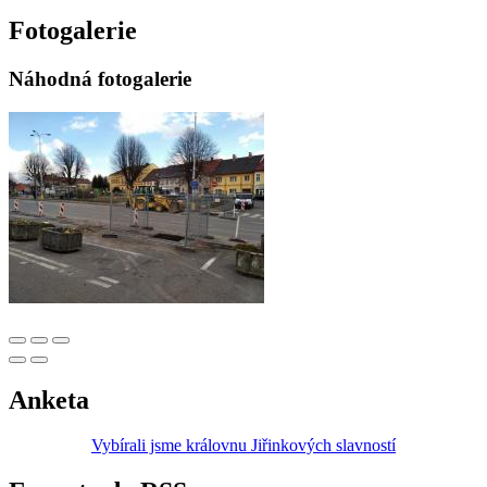
Fotogalerie
Náhodná fotogalerie
Anketa
Vybírali jsme královnu Jiřinkových slavností