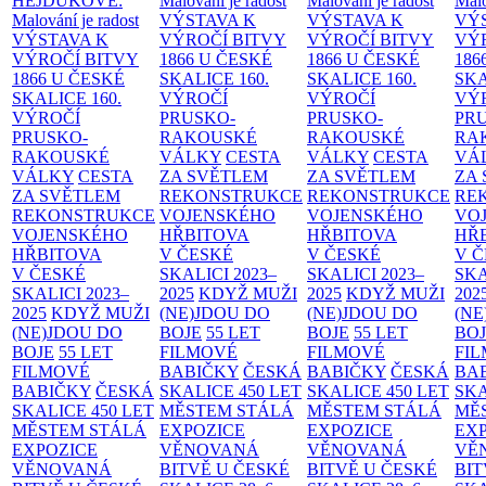
HEJDUKOVÉ:
Malování je radost
Malování je radost
Malo
Malování je radost
VÝSTAVA K
VÝSTAVA K
VÝ
VÝSTAVA K
VÝROČÍ BITVY
VÝROČÍ BITVY
VÝ
VÝROČÍ BITVY
1866 U ČESKÉ
1866 U ČESKÉ
186
1866 U ČESKÉ
SKALICE
160.
SKALICE
160.
SK
SKALICE
160.
VÝROČÍ
VÝROČÍ
VÝ
VÝROČÍ
PRUSKO-
PRUSKO-
PR
PRUSKO-
RAKOUSKÉ
RAKOUSKÉ
RA
RAKOUSKÉ
VÁLKY
CESTA
VÁLKY
CESTA
VÁ
VÁLKY
CESTA
ZA SVĚTLEM
ZA SVĚTLEM
ZA
ZA SVĚTLEM
REKONSTRUKCE
REKONSTRUKCE
RE
REKONSTRUKCE
VOJENSKÉHO
VOJENSKÉHO
VO
VOJENSKÉHO
HŘBITOVA
HŘBITOVA
HŘ
HŘBITOVA
V ČESKÉ
V ČESKÉ
V 
V ČESKÉ
SKALICI 2023–
SKALICI 2023–
SKA
SKALICI 2023–
2025
KDYŽ MUŽI
2025
KDYŽ MUŽI
202
2025
KDYŽ MUŽI
(NE)JDOU DO
(NE)JDOU DO
(NE
(NE)JDOU DO
BOJE
55 LET
BOJE
55 LET
BO
BOJE
55 LET
FILMOVÉ
FILMOVÉ
FI
FILMOVÉ
BABIČKY
ČESKÁ
BABIČKY
ČESKÁ
BA
BABIČKY
ČESKÁ
SKALICE 450 LET
SKALICE 450 LET
SKA
SKALICE 450 LET
MĚSTEM
STÁLÁ
MĚSTEM
STÁLÁ
MĚ
MĚSTEM
STÁLÁ
EXPOZICE
EXPOZICE
EX
EXPOZICE
VĚNOVANÁ
VĚNOVANÁ
VĚ
VĚNOVANÁ
BITVĚ U ČESKÉ
BITVĚ U ČESKÉ
BIT