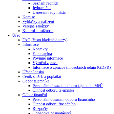
Seznam radních
Jednací řád
Usnesení rady města
Komise
Vyhlášky a nařízení
Veřejné zakázky
Kontrola a stížnosti
Úřad
FAQ (často kladené dotazy)
Informace
Kontakty
E-podatelna
Povinné informace
Výroční zpráva
Informace o zpracování osobních údajů (GDPR)
Úřední deska
Ceník služeb a poplatků
Odbor tajemníka
Personální obsazení odboru tajemníka MěÚ
Činnost odboru tajemníka
Odbor finanční
Personální obsazení odboru finančního
Činnost odboru finančního
Rozpočty
Odpadové hospodářství