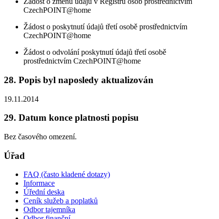
Žádost o změnu údajů v Registru osob prostřednictvím
CzechPOINT@home
Žádost o poskytnutí údajů třetí osobě prostřednictvím
CzechPOINT@home
Žádost o odvolání poskytnutí údajů třetí osobě
prostřednictvím CzechPOINT@home
28. Popis byl naposledy aktualizován
19.11.2014
29. Datum konce platnosti popisu
Bez časového omezení.
Úřad
FAQ (často kladené dotazy)
Informace
Úřední deska
Ceník služeb a poplatků
Odbor tajemníka
Odbor finanční