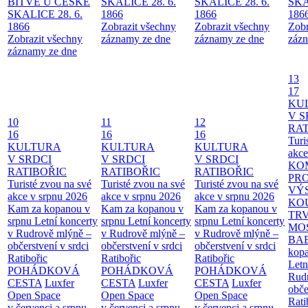
BITVĚ U ČESKÉ
SKALICE 28. 6.
SKALICE 28. 6.
SKA
SKALICE 28. 6.
1866
1866
186
1866
Zobrazit všechny
Zobrazit všechny
Zobr
Zobrazit všechny
záznamy ze dne
záznamy ze dne
zázn
záznamy ze dne
13
17
KU
V S
10
11
12
RAT
16
16
16
Turi
KULTURA
KULTURA
KULTURA
akce
V SRDCI
V SRDCI
V SRDCI
KO
RATIBOŘIC
RATIBOŘIC
RATIBOŘIC
PR
Turisté zvou na své
Turisté zvou na své
Turisté zvou na své
VÝ
akce v srpnu 2026
akce v srpnu 2026
akce v srpnu 2026
KO
Kam za kopanou v
Kam za kopanou v
Kam za kopanou v
TR
srpnu
Letní koncerty
srpnu
Letní koncerty
srpnu
Letní koncerty
MO
v Rudrově mlýně –
v Rudrově mlýně –
v Rudrově mlýně –
BA
občerstvení v srdci
občerstvení v srdci
občerstvení v srdci
kopa
Ratibořic
Ratibořic
Ratibořic
Letn
POHÁDKOVÁ
POHÁDKOVÁ
POHÁDKOVÁ
Rud
CESTA
Luxfer
CESTA
Luxfer
CESTA
Luxfer
obče
Open Space
Open Space
Open Space
Rati
v červenci a srpnu
v červenci a srpnu
v červenci a srpnu