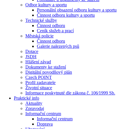
Odbor kultury a sportu
Personální obsazení odboru kultury a sportu
Činnost odboru kultury a sportu
Technické služby
Činnost odboru
Ceník služeb a prací
Městská policie
Činnost odboru
Galerie nalezených psů
Dotace
JSDH
Hlášení závad
Dokumenty ke stažení
Digitální povodňový plán
Czech POINT
Profil zadavatele
Životní situace
Informace poskytnuté dle zákona č. 106⁄1999 Sb.
Praktické info
Aktuality
Zpravodaj
Informační centrum
Informační centrum
Doprava