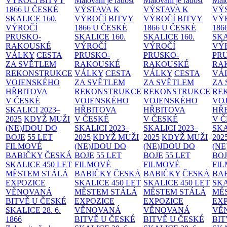
VÝROČÍ BITVY
Malování je radost
Malování je radost
Malo
1866 U ČESKÉ
VÝSTAVA K
VÝSTAVA K
VÝ
SKALICE
160.
VÝROČÍ BITVY
VÝROČÍ BITVY
VÝ
VÝROČÍ
1866 U ČESKÉ
1866 U ČESKÉ
186
PRUSKO-
SKALICE
160.
SKALICE
160.
SK
RAKOUSKÉ
VÝROČÍ
VÝROČÍ
VÝ
VÁLKY
CESTA
PRUSKO-
PRUSKO-
PR
ZA SVĚTLEM
RAKOUSKÉ
RAKOUSKÉ
RA
REKONSTRUKCE
VÁLKY
CESTA
VÁLKY
CESTA
VÁ
VOJENSKÉHO
ZA SVĚTLEM
ZA SVĚTLEM
ZA
HŘBITOVA
REKONSTRUKCE
REKONSTRUKCE
RE
V ČESKÉ
VOJENSKÉHO
VOJENSKÉHO
VO
SKALICI 2023–
HŘBITOVA
HŘBITOVA
HŘ
2025
KDYŽ MUŽI
V ČESKÉ
V ČESKÉ
V 
(NE)JDOU DO
SKALICI 2023–
SKALICI 2023–
SKA
BOJE
55 LET
2025
KDYŽ MUŽI
2025
KDYŽ MUŽI
202
FILMOVÉ
(NE)JDOU DO
(NE)JDOU DO
(NE
BABIČKY
ČESKÁ
BOJE
55 LET
BOJE
55 LET
BO
SKALICE 450 LET
FILMOVÉ
FILMOVÉ
FI
MĚSTEM
STÁLÁ
BABIČKY
ČESKÁ
BABIČKY
ČESKÁ
BA
EXPOZICE
SKALICE 450 LET
SKALICE 450 LET
SKA
VĚNOVANÁ
MĚSTEM
STÁLÁ
MĚSTEM
STÁLÁ
MĚ
BITVĚ U ČESKÉ
EXPOZICE
EXPOZICE
EX
SKALICE 28. 6.
VĚNOVANÁ
VĚNOVANÁ
VĚ
1866
BITVĚ U ČESKÉ
BITVĚ U ČESKÉ
BIT