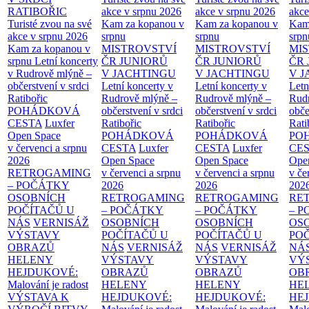
RATIBOŘIC
akce v srpnu 2026
akce v srpnu 2026
akce
Turisté zvou na své
Kam za kopanou v
Kam za kopanou v
Kam
akce v srpnu 2026
srpnu
srpnu
srpn
Kam za kopanou v
MISTROVSTVÍ
MISTROVSTVÍ
MI
srpnu
Letní koncerty
ČR JUNIORŮ
ČR JUNIORŮ
ČR 
v Rudrově mlýně –
V JACHTINGU
V JACHTINGU
V 
občerstvení v srdci
Letní koncerty v
Letní koncerty v
Letn
Ratibořic
Rudrově mlýně –
Rudrově mlýně –
Rud
POHÁDKOVÁ
občerstvení v srdci
občerstvení v srdci
obče
CESTA
Luxfer
Ratibořic
Ratibořic
Rati
Open Space
POHÁDKOVÁ
POHÁDKOVÁ
PO
v červenci a srpnu
CESTA
Luxfer
CESTA
Luxfer
CE
2026
Open Space
Open Space
Ope
RETROGAMING
v červenci a srpnu
v červenci a srpnu
v če
– POČÁTKY
2026
2026
202
OSOBNÍCH
RETROGAMING
RETROGAMING
RE
POČÍTAČŮ U
– POČÁTKY
– POČÁTKY
– 
NÁS
VERNISÁŽ
OSOBNÍCH
OSOBNÍCH
OS
VÝSTAVY
POČÍTAČŮ U
POČÍTAČŮ U
PO
OBRAZŮ
NÁS
VERNISÁŽ
NÁS
VERNISÁŽ
NÁ
HELENY
VÝSTAVY
VÝSTAVY
VÝ
HEJDUKOVÉ:
OBRAZŮ
OBRAZŮ
OB
Malování je radost
HELENY
HELENY
HE
VÝSTAVA K
HEJDUKOVÉ:
HEJDUKOVÉ:
HE