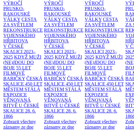
VÝROČÍ
VÝROČÍ
VÝROČÍ
VÝ
PRUSKO-
PRUSKO-
PRUSKO-
PR
RAKOUSKÉ
RAKOUSKÉ
RAKOUSKÉ
RA
VÁLKY
CESTA
VÁLKY
CESTA
VÁLKY
CESTA
VÁ
ZA SVĚTLEM
ZA SVĚTLEM
ZA SVĚTLEM
ZA
REKONSTRUKCE
REKONSTRUKCE
REKONSTRUKCE
RE
VOJENSKÉHO
VOJENSKÉHO
VOJENSKÉHO
VO
HŘBITOVA
HŘBITOVA
HŘBITOVA
HŘ
V ČESKÉ
V ČESKÉ
V ČESKÉ
V 
SKALICI 2023–
SKALICI 2023–
SKALICI 2023–
SKA
2025
KDYŽ MUŽI
2025
KDYŽ MUŽI
2025
KDYŽ MUŽI
202
(NE)JDOU DO
(NE)JDOU DO
(NE)JDOU DO
(NE
BOJE
55 LET
BOJE
55 LET
BOJE
55 LET
BO
FILMOVÉ
FILMOVÉ
FILMOVÉ
FI
BABIČKY
ČESKÁ
BABIČKY
ČESKÁ
BABIČKY
ČESKÁ
BA
SKALICE 450 LET
SKALICE 450 LET
SKALICE 450 LET
SKA
MĚSTEM
STÁLÁ
MĚSTEM
STÁLÁ
MĚSTEM
STÁLÁ
MĚ
EXPOZICE
EXPOZICE
EXPOZICE
EX
VĚNOVANÁ
VĚNOVANÁ
VĚNOVANÁ
VĚ
BITVĚ U ČESKÉ
BITVĚ U ČESKÉ
BITVĚ U ČESKÉ
BIT
SKALICE 28. 6.
SKALICE 28. 6.
SKALICE 28. 6.
SKA
1866
1866
1866
186
Zobrazit všechny
Zobrazit všechny
Zobrazit všechny
Zobr
záznamy ze dne
záznamy ze dne
záznamy ze dne
zázn