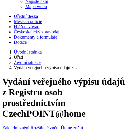
Napište nám
Mapa webu
Úřední deska
Městská policie
Hlášení závad
Českoskalický zpravodaj
Dokumenty a formuláře
Dotace
Úvodní stránka
Úřad
Životní situace
Vydání veřejného výpisu údajů z...
Vydání veřejného výpisu údajů
z Registru osob
prostřednictvím
CzechPOINT@home
Základní znění
Rozšířené znění
Úplné znění