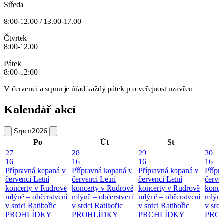
Středa
8:00-12.00 / 13.00-17.00
Čtvrtek
8:00-12.00
Pátek
8:00-12:00
V červenci a srpnu je úřad každý pátek pro veřejnost uzavřen
Kalendář akcí
Srpen
2026
Po
Út
St
27
28
29
30
16
16
16
16
Přípravná kopaná v
Přípravná kopaná v
Přípravná kopaná v
Příp
červenci
Letní
červenci
Letní
červenci
Letní
červ
koncerty v Rudrově
koncerty v Rudrově
koncerty v Rudrově
konc
mlýně – občerstvení
mlýně – občerstvení
mlýně – občerstvení
mlýn
v srdci Ratibořic
v srdci Ratibořic
v srdci Ratibořic
v sr
PROHLÍDKY
PROHLÍDKY
PROHLÍDKY
PR