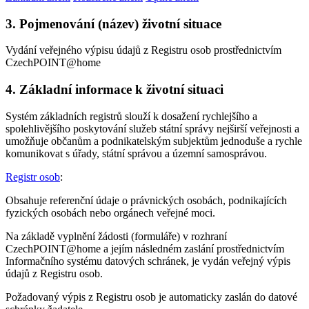
3. Pojmenování (název) životní situace
Vydání veřejného výpisu údajů z Registru osob prostřednictvím
CzechPOINT@home
4. Základní informace k životní situaci
Systém základních registrů slouží k dosažení rychlejšího a
spolehlivějšího poskytování služeb státní správy nejširší veřejnosti a
umožňuje občanům a podnikatelským subjektům jednoduše a rychle
komunikovat s úřady, státní správou a územní samosprávou.
Registr osob
:
Obsahuje referenční údaje o právnických osobách, podnikajících
fyzických osobách nebo orgánech veřejné moci.
Na základě vyplnění žádosti (formuláře) v rozhraní
CzechPOINT@home a jejím následném zaslání prostřednictvím
Informačního systému datových schránek, je vydán veřejný výpis
údajů z Registru osob.
Požadovaný výpis z Registru osob je automaticky zaslán do datové