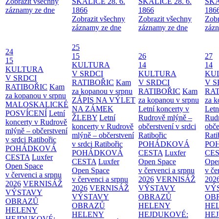
Zobrazit všechny
SKALICE 28. 6.
SKALICE 28. 6.
SKA
záznamy ze dne
1866
1866
186
Zobrazit všechny
Zobrazit všechny
Zobr
záznamy ze dne
záznamy ze dne
zázn
25
24
15
26
27
15
KULTURA
14
14
KULTURA
V SRDCI
KULTURA
KU
V SRDCI
RATIBOŘIC
Kam
V SRDCI
V S
RATIBOŘIC
Kam
za kopanou v srpnu
RATIBOŘIC
Kam
RAT
za kopanou v srpnu
ZÁPIS NA VÝLET
za kopanou v srpnu
za k
MALOSKALICKÉ
NA ZÁMEK
Letní koncerty v
Letn
POSVÍCENÍ
Letní
ŽLEBY
Letní
Rudrově mlýně –
Rud
koncerty v Rudrově
koncerty v Rudrově
občerstvení v srdci
obče
mlýně – občerstvení
mlýně – občerstvení
Ratibořic
Rati
v srdci Ratibořic
v srdci Ratibořic
POHÁDKOVÁ
PO
POHÁDKOVÁ
POHÁDKOVÁ
CESTA
Luxfer
CE
CESTA
Luxfer
CESTA
Luxfer
Open Space
Ope
Open Space
Open Space
v červenci a srpnu
v če
v červenci a srpnu
v červenci a srpnu
2026
VERNISÁŽ
202
2026
VERNISÁŽ
2026
VERNISÁŽ
VÝSTAVY
VÝ
VÝSTAVY
VÝSTAVY
OBRAZŮ
OB
OBRAZŮ
OBRAZŮ
HELENY
HE
HELENY
HELENY
HEJDUKOVÉ:
HE
HEJDUKOVÉ: