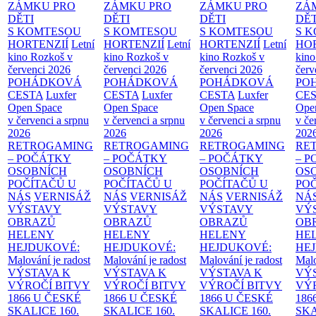
ZÁMKU PRO
ZÁMKU PRO
ZÁMKU PRO
ZÁ
DĚTI
DĚTI
DĚTI
DĚT
S KOMTESOU
S KOMTESOU
S KOMTESOU
S 
HORTENZIÍ
Letní
HORTENZIÍ
Letní
HORTENZIÍ
Letní
HOR
kino Rozkoš v
kino Rozkoš v
kino Rozkoš v
kino
červenci 2026
červenci 2026
červenci 2026
červ
POHÁDKOVÁ
POHÁDKOVÁ
POHÁDKOVÁ
PO
CESTA
Luxfer
CESTA
Luxfer
CESTA
Luxfer
CE
Open Space
Open Space
Open Space
Ope
v červenci a srpnu
v červenci a srpnu
v červenci a srpnu
v če
2026
2026
2026
202
RETROGAMING
RETROGAMING
RETROGAMING
RE
– POČÁTKY
– POČÁTKY
– POČÁTKY
– 
OSOBNÍCH
OSOBNÍCH
OSOBNÍCH
OS
POČÍTAČŮ U
POČÍTAČŮ U
POČÍTAČŮ U
PO
NÁS
VERNISÁŽ
NÁS
VERNISÁŽ
NÁS
VERNISÁŽ
NÁ
VÝSTAVY
VÝSTAVY
VÝSTAVY
VÝ
OBRAZŮ
OBRAZŮ
OBRAZŮ
OB
HELENY
HELENY
HELENY
HE
HEJDUKOVÉ:
HEJDUKOVÉ:
HEJDUKOVÉ:
HE
Malování je radost
Malování je radost
Malování je radost
Malo
VÝSTAVA K
VÝSTAVA K
VÝSTAVA K
VÝ
VÝROČÍ BITVY
VÝROČÍ BITVY
VÝROČÍ BITVY
VÝ
1866 U ČESKÉ
1866 U ČESKÉ
1866 U ČESKÉ
186
SKALICE
160.
SKALICE
160.
SKALICE
160.
SK