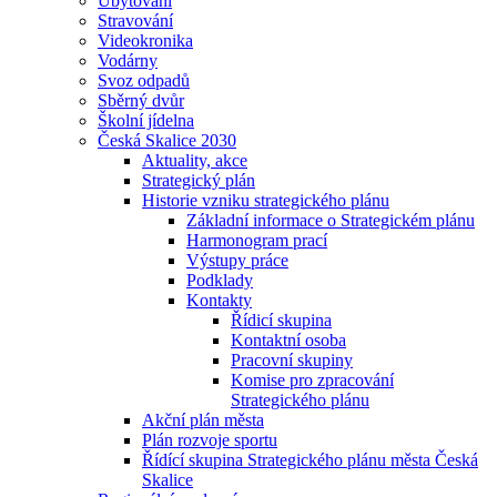
Ubytování
Stravování
Videokronika
Vodárny
Svoz odpadů
Sběrný dvůr
Školní jídelna
Česká Skalice 2030
Aktuality, akce
Strategický plán
Historie vzniku strategického plánu
Základní informace o Strategickém plánu
Harmonogram prací
Výstupy práce
Podklady
Kontakty
Řídicí skupina
Kontaktní osoba
Pracovní skupiny
Komise pro zpracování
Strategického plánu
Akční plán města
Plán rozvoje sportu
Řídící skupina Strategického plánu města Česká
Skalice