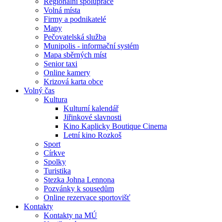
Regionální spolupráce
Volná místa
Firmy a podnikatelé
Mapy
Pečovatelská služba
Munipolis - informační systém
Mapa sběrných míst
Senior taxi
Online kamery
Krizová karta obce
Volný čas
Kultura
Kulturní kalendář
Jiřinkové slavnosti
Kino Kaplicky Boutique Cinema
Letní kino Rozkoš
Sport
Církve
Spolky
Turistika
Stezka Johna Lennona
Pozvánky k sousedům
Online rezervace sportovišť
Kontakty
Kontakty na MÚ