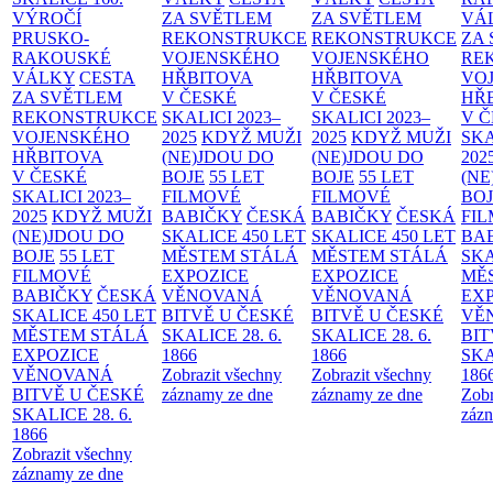
VÝROČÍ
ZA SVĚTLEM
ZA SVĚTLEM
VÁ
PRUSKO-
REKONSTRUKCE
REKONSTRUKCE
ZA
RAKOUSKÉ
VOJENSKÉHO
VOJENSKÉHO
RE
VÁLKY
CESTA
HŘBITOVA
HŘBITOVA
VO
ZA SVĚTLEM
V ČESKÉ
V ČESKÉ
HŘ
REKONSTRUKCE
SKALICI 2023–
SKALICI 2023–
V 
VOJENSKÉHO
2025
KDYŽ MUŽI
2025
KDYŽ MUŽI
SKA
HŘBITOVA
(NE)JDOU DO
(NE)JDOU DO
202
V ČESKÉ
BOJE
55 LET
BOJE
55 LET
(NE
SKALICI 2023–
FILMOVÉ
FILMOVÉ
BO
2025
KDYŽ MUŽI
BABIČKY
ČESKÁ
BABIČKY
ČESKÁ
FI
(NE)JDOU DO
SKALICE 450 LET
SKALICE 450 LET
BA
BOJE
55 LET
MĚSTEM
STÁLÁ
MĚSTEM
STÁLÁ
SKA
FILMOVÉ
EXPOZICE
EXPOZICE
MĚ
BABIČKY
ČESKÁ
VĚNOVANÁ
VĚNOVANÁ
EX
SKALICE 450 LET
BITVĚ U ČESKÉ
BITVĚ U ČESKÉ
VĚ
MĚSTEM
STÁLÁ
SKALICE 28. 6.
SKALICE 28. 6.
BIT
EXPOZICE
1866
1866
SKA
VĚNOVANÁ
Zobrazit všechny
Zobrazit všechny
186
BITVĚ U ČESKÉ
záznamy ze dne
záznamy ze dne
Zobr
SKALICE 28. 6.
zázn
1866
Zobrazit všechny
záznamy ze dne