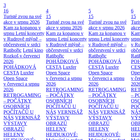
3
16
4
5
6
Turisté zvou na své
15
15
15
akce v srpnu 2026
Turisté zvou na své
Turisté zvou na své
Turi
Kam za kopanou v
akce v srpnu 2026
akce v srpnu 2026
akce
srpnu
Letní koncerty
Kam za kopanou v
Kam za kopanou v
Kam
v Rudrově mlýně –
srpnu
Letní koncerty
srpnu
Letní koncerty
srp
občerstvení v srdci
v Rudrově mlýně –
v Rudrově mlýně –
v Ru
Ratibořic
Letní kino
občerstvení v srdci
občerstvení v srdci
obče
Rozkoš v červenci
Ratibořic
Ratibořic
Rati
2026
POHÁDKOVÁ
POHÁDKOVÁ
PO
POHÁDKOVÁ
CESTA
Luxfer
CESTA
Luxfer
CE
CESTA
Luxfer
Open Space
Open Space
Ope
Open Space
v červenci a srpnu
v červenci a srpnu
v če
v červenci a srpnu
2026
2026
202
2026
RETROGAMING
RETROGAMING
RE
RETROGAMING
– POČÁTKY
– POČÁTKY
– 
– POČÁTKY
OSOBNÍCH
OSOBNÍCH
OS
OSOBNÍCH
POČÍTAČŮ U
POČÍTAČŮ U
PO
POČÍTAČŮ U
NÁS
VERNISÁŽ
NÁS
VERNISÁŽ
NÁ
NÁS
VERNISÁŽ
VÝSTAVY
VÝSTAVY
VÝ
VÝSTAVY
OBRAZŮ
OBRAZŮ
OB
OBRAZŮ
HELENY
HELENY
HE
HELENY
HEJDUKOVÉ:
HEJDUKOVÉ:
HE