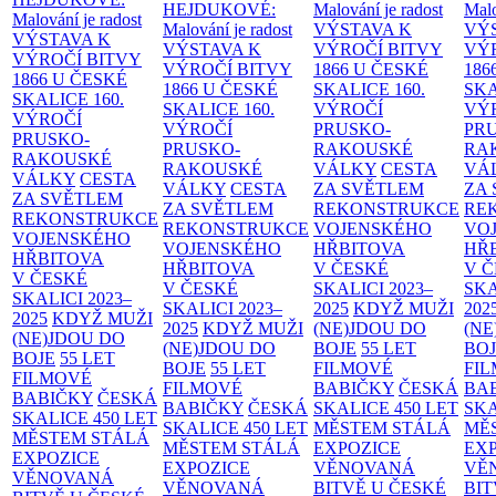
HEJDUKOVÉ:
Malování je radost
Malo
Malování je radost
Malování je radost
VÝSTAVA K
VÝ
VÝSTAVA K
VÝSTAVA K
VÝROČÍ BITVY
VÝ
VÝROČÍ BITVY
VÝROČÍ BITVY
1866 U ČESKÉ
186
1866 U ČESKÉ
1866 U ČESKÉ
SKALICE
160.
SK
SKALICE
160.
SKALICE
160.
VÝROČÍ
VÝ
VÝROČÍ
VÝROČÍ
PRUSKO-
PR
PRUSKO-
PRUSKO-
RAKOUSKÉ
RA
RAKOUSKÉ
RAKOUSKÉ
VÁLKY
CESTA
VÁ
VÁLKY
CESTA
VÁLKY
CESTA
ZA SVĚTLEM
ZA
ZA SVĚTLEM
ZA SVĚTLEM
REKONSTRUKCE
RE
REKONSTRUKCE
REKONSTRUKCE
VOJENSKÉHO
VO
VOJENSKÉHO
VOJENSKÉHO
HŘBITOVA
HŘ
HŘBITOVA
HŘBITOVA
V ČESKÉ
V 
V ČESKÉ
V ČESKÉ
SKALICI 2023–
SKA
SKALICI 2023–
SKALICI 2023–
2025
KDYŽ MUŽI
202
2025
KDYŽ MUŽI
2025
KDYŽ MUŽI
(NE)JDOU DO
(NE
(NE)JDOU DO
(NE)JDOU DO
BOJE
55 LET
BO
BOJE
55 LET
BOJE
55 LET
FILMOVÉ
FI
FILMOVÉ
FILMOVÉ
BABIČKY
ČESKÁ
BA
BABIČKY
ČESKÁ
BABIČKY
ČESKÁ
SKALICE 450 LET
SKA
SKALICE 450 LET
SKALICE 450 LET
MĚSTEM
STÁLÁ
MĚ
MĚSTEM
STÁLÁ
MĚSTEM
STÁLÁ
EXPOZICE
EX
EXPOZICE
EXPOZICE
VĚNOVANÁ
VĚ
VĚNOVANÁ
VĚNOVANÁ
BITVĚ U ČESKÉ
BIT