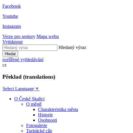
Facebook
Youtube
Instagram
Verze pro seniory
Mapa webu
Vytisknout
Hledaný výraz
Hledat
rozšířené vyhledávání
cz
Překlad (translations)
Select Language
▼
O České Skalici
O městě
Charakteristika města
Historie
Osobnosti
Fotogalerie
Turistické cíle