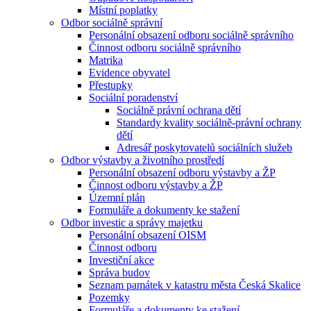
Místní poplatky
Odbor sociálně správní
Personální obsazení odboru sociálně správního
Činnost odboru sociálně správního
Matrika
Evidence obyvatel
Přestupky
Sociální poradenství
Sociálně právní ochrana dětí
Standardy kvality sociálně-právní ochrany
dětí
Adresář poskytovatelů sociálních služeb
Odbor výstavby a životního prostředí
Personální obsazení odboru výstavby a ŽP
Činnost odboru výstavby a ŽP
Územní plán
Formuláře a dokumenty ke stažení
Odbor investic a správy majetku
Personální obsazení OISM
Činnost odboru
Investiční akce
Správa budov
Seznam památek v katastru města Česká Skalice
Pozemky
Formuláře a dokumenty ke stažení