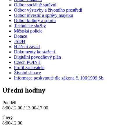
Odbor sociálně správní
Odbor výstavby a životního prostředí
Odbor investic a správy majetku
Odbor kultury a sportu
Technické služby
Městská policie
Dotace
JSDH
Hlášení závad
Dokumenty ke stažení
Digitální povodňový plán
Czech POINT
Profil zadavatele
Životní situace
Informace poskytnuté dle zákona č. 106⁄1999 Sb.
Úřední hodiny
Pondělí
8:00-12.00 / 13.00-17.00
Úterý
8:00-12.00