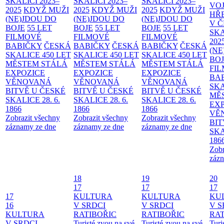
SKALICI 2023–
SKALICI 2023–
SKALICI 2023–
VO
2025
KDYŽ MUŽI
2025
KDYŽ MUŽI
2025
KDYŽ MUŽI
HŘ
(NE)JDOU DO
(NE)JDOU DO
(NE)JDOU DO
V 
BOJE
55 LET
BOJE
55 LET
BOJE
55 LET
SKA
FILMOVÉ
FILMOVÉ
FILMOVÉ
202
BABIČKY
ČESKÁ
BABIČKY
ČESKÁ
BABIČKY
ČESKÁ
(NE
SKALICE 450 LET
SKALICE 450 LET
SKALICE 450 LET
BO
MĚSTEM
STÁLÁ
MĚSTEM
STÁLÁ
MĚSTEM
STÁLÁ
FI
EXPOZICE
EXPOZICE
EXPOZICE
BA
VĚNOVANÁ
VĚNOVANÁ
VĚNOVANÁ
SKA
BITVĚ U ČESKÉ
BITVĚ U ČESKÉ
BITVĚ U ČESKÉ
MĚ
SKALICE 28. 6.
SKALICE 28. 6.
SKALICE 28. 6.
EX
1866
1866
1866
VĚ
Zobrazit všechny
Zobrazit všechny
Zobrazit všechny
BIT
záznamy ze dne
záznamy ze dne
záznamy ze dne
SKA
186
Zobr
zázn
18
19
20
17
17
17
17
KULTURA
KULTURA
KU
16
V SRDCI
V SRDCI
V S
KULTURA
RATIBOŘIC
RATIBOŘIC
RAT
V SRDCI
Turisté zvou na své
Turisté zvou na své
Turi