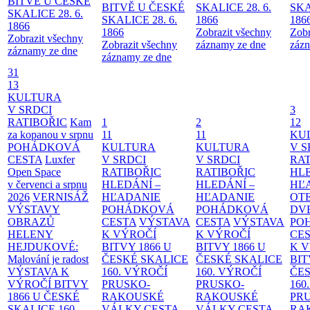
BITVĚ U ČESKÉ
BITVĚ U ČESKÉ
SKALICE 28. 6.
SKA
SKALICE 28. 6.
SKALICE 28. 6.
1866
186
1866
1866
Zobrazit všechny
Zobr
Zobrazit všechny
Zobrazit všechny
záznamy ze dne
zázn
záznamy ze dne
záznamy ze dne
31
13
KULTURA
V SRDCI
3
RATIBOŘIC
Kam
1
2
12
za kopanou v srpnu
11
11
KU
POHÁDKOVÁ
KULTURA
KULTURA
V S
CESTA
Luxfer
V SRDCI
V SRDCI
RAT
Open Space
RATIBOŘIC
RATIBOŘIC
HLE
v červenci a srpnu
HLEDÁNÍ –
HLEDÁNÍ –
HĽ
2026
VERNISÁŽ
HĽADANIE
HĽADANIE
OT
VÝSTAVY
POHÁDKOVÁ
POHÁDKOVÁ
DV
OBRAZŮ
CESTA
VÝSTAVA
CESTA
VÝSTAVA
PO
HELENY
K VÝROČÍ
K VÝROČÍ
CE
HEJDUKOVÉ:
BITVY 1866 U
BITVY 1866 U
K 
Malování je radost
ČESKÉ SKALICE
ČESKÉ SKALICE
BIT
VÝSTAVA K
160. VÝROČÍ
160. VÝROČÍ
ČES
VÝROČÍ BITVY
PRUSKO-
PRUSKO-
160
1866 U ČESKÉ
RAKOUSKÉ
RAKOUSKÉ
PR
SKALICE
160.
VÁLKY
CESTA
VÁLKY
CESTA
RA