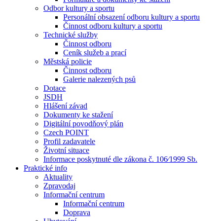
Odbor kultury a sportu
Personální obsazení odboru kultury a sportu
Činnost odboru kultury a sportu
Technické služby
Činnost odboru
Ceník služeb a prací
Městská policie
Činnost odboru
Galerie nalezených psů
Dotace
JSDH
Hlášení závad
Dokumenty ke stažení
Digitální povodňový plán
Czech POINT
Profil zadavatele
Životní situace
Informace poskytnuté dle zákona č. 106⁄1999 Sb.
Praktické info
Aktuality
Zpravodaj
Informační centrum
Informační centrum
Doprava