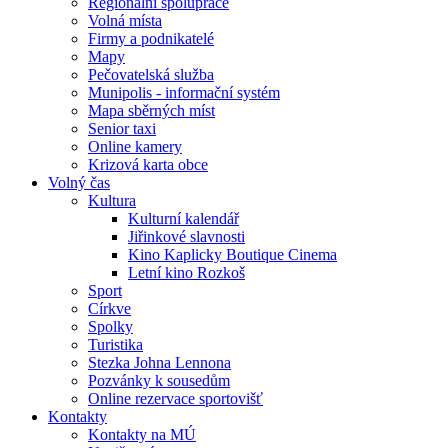
Regionální spolupráce
Volná místa
Firmy a podnikatelé
Mapy
Pečovatelská služba
Munipolis - informační systém
Mapa sběrných míst
Senior taxi
Online kamery
Krizová karta obce
Volný čas
Kultura
Kulturní kalendář
Jiřinkové slavnosti
Kino Kaplicky Boutique Cinema
Letní kino Rozkoš
Sport
Církve
Spolky
Turistika
Stezka Johna Lennona
Pozvánky k sousedům
Online rezervace sportovišť
Kontakty
Kontakty na MÚ