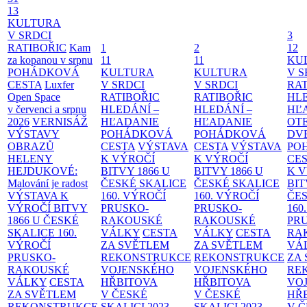
13
KULTURA
V SRDCI
3
RATIBOŘIC
Kam
1
2
12
za kopanou v srpnu
11
11
KU
POHÁDKOVÁ
KULTURA
KULTURA
V S
CESTA
Luxfer
V SRDCI
V SRDCI
RAT
Open Space
RATIBOŘIC
RATIBOŘIC
HLE
v červenci a srpnu
HLEDÁNÍ –
HLEDÁNÍ –
HĽ
2026
VERNISÁŽ
HĽADANIE
HĽADANIE
OT
VÝSTAVY
POHÁDKOVÁ
POHÁDKOVÁ
DV
OBRAZŮ
CESTA
VÝSTAVA
CESTA
VÝSTAVA
PO
HELENY
K VÝROČÍ
K VÝROČÍ
CE
HEJDUKOVÉ:
BITVY 1866 U
BITVY 1866 U
K 
Malování je radost
ČESKÉ SKALICE
ČESKÉ SKALICE
BIT
VÝSTAVA K
160. VÝROČÍ
160. VÝROČÍ
ČES
VÝROČÍ BITVY
PRUSKO-
PRUSKO-
160
1866 U ČESKÉ
RAKOUSKÉ
RAKOUSKÉ
PR
SKALICE
160.
VÁLKY
CESTA
VÁLKY
CESTA
RA
VÝROČÍ
ZA SVĚTLEM
ZA SVĚTLEM
VÁ
PRUSKO-
REKONSTRUKCE
REKONSTRUKCE
ZA
RAKOUSKÉ
VOJENSKÉHO
VOJENSKÉHO
RE
VÁLKY
CESTA
HŘBITOVA
HŘBITOVA
VO
ZA SVĚTLEM
V ČESKÉ
V ČESKÉ
HŘ
REKONSTRUKCE
SKALICI 2023–
SKALICI 2023–
V 