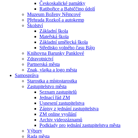
Českoskalické památky
Ratibořice a Babiččino údolí
Muzeum Boženy Němcové
Přehrada Rozkoš a autokemp
Školství
Základní škola
Mateřská škola
Základní umělecká škola
Středisko volného času Bájo
Knihovna Barunky Panklové
Zdravotnictví
Partnerská města
Znak, vlajka a logo města
Samospráva
Starostka a místostarostka
Zastupitelstvo města
Seznam zastupitelů
Jednací řád ZM
Usnesení zastupitelstva
Zápisy z jednání zastupitelstva
ZM online vysílání
Archiv videozáznamů
Podklady pro jednání zastupitelstva města
Výbory
Rada města