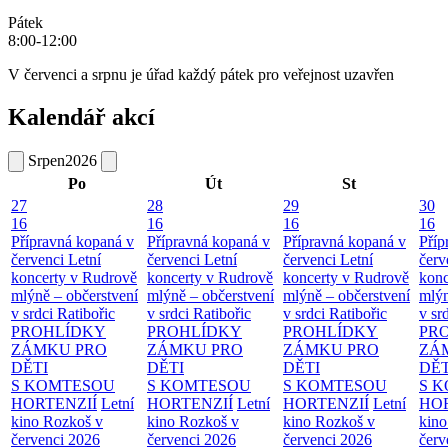
Pátek
8:00-12:00
V červenci a srpnu je úřad každý pátek pro veřejnost uzavřen
Kalendář akcí
Srpen
2026
Po
Út
St
27
28
29
30
16
16
16
16
Přípravná kopaná v
Přípravná kopaná v
Přípravná kopaná v
Příp
červenci
Letní
červenci
Letní
červenci
Letní
červ
koncerty v Rudrově
koncerty v Rudrově
koncerty v Rudrově
konc
mlýně – občerstvení
mlýně – občerstvení
mlýně – občerstvení
mlýn
v srdci Ratibořic
v srdci Ratibořic
v srdci Ratibořic
v sr
PROHLÍDKY
PROHLÍDKY
PROHLÍDKY
PR
ZÁMKU PRO
ZÁMKU PRO
ZÁMKU PRO
ZÁ
DĚTI
DĚTI
DĚTI
DĚT
S KOMTESOU
S KOMTESOU
S KOMTESOU
S 
HORTENZIÍ
Letní
HORTENZIÍ
Letní
HORTENZIÍ
Letní
HOR
kino Rozkoš v
kino Rozkoš v
kino Rozkoš v
kino
červenci 2026
červenci 2026
červenci 2026
červ