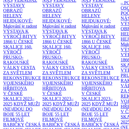
NÁS
VERNISÁŽ
NÁS
VERNISÁŽ
NÁS
VERNISÁŽ
– 
VÝSTAVY
VÝSTAVY
VÝSTAVY
OS
OBRAZŮ
OBRAZŮ
OBRAZŮ
PO
HELENY
HELENY
HELENY
NÁ
HEJDUKOVÉ:
HEJDUKOVÉ:
HEJDUKOVÉ:
VÝ
Malování je radost
Malování je radost
Malování je radost
OB
VÝSTAVA K
VÝSTAVA K
VÝSTAVA K
HE
VÝROČÍ BITVY
VÝROČÍ BITVY
VÝROČÍ BITVY
HE
1866 U ČESKÉ
1866 U ČESKÉ
1866 U ČESKÉ
Malo
SKALICE
160.
SKALICE
160.
SKALICE
160.
VÝ
VÝROČÍ
VÝROČÍ
VÝROČÍ
VÝ
PRUSKO-
PRUSKO-
PRUSKO-
186
RAKOUSKÉ
RAKOUSKÉ
RAKOUSKÉ
SK
VÁLKY
CESTA
VÁLKY
CESTA
VÁLKY
CESTA
VÝ
ZA SVĚTLEM
ZA SVĚTLEM
ZA SVĚTLEM
PR
REKONSTRUKCE
REKONSTRUKCE
REKONSTRUKCE
RA
VOJENSKÉHO
VOJENSKÉHO
VOJENSKÉHO
VÁ
HŘBITOVA
HŘBITOVA
HŘBITOVA
ZA
V ČESKÉ
V ČESKÉ
V ČESKÉ
RE
SKALICI 2023–
SKALICI 2023–
SKALICI 2023–
VO
2025
KDYŽ MUŽI
2025
KDYŽ MUŽI
2025
KDYŽ MUŽI
HŘ
(NE)JDOU DO
(NE)JDOU DO
(NE)JDOU DO
V 
BOJE
55 LET
BOJE
55 LET
BOJE
55 LET
SKA
FILMOVÉ
FILMOVÉ
FILMOVÉ
202
BABIČKY
ČESKÁ
BABIČKY
ČESKÁ
BABIČKY
ČESKÁ
(NE