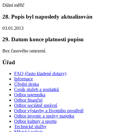
Důlní měřič
28. Popis byl naposledy aktualizován
03.01.2013
29. Datum konce platnosti popisu
Bez časového omezení.
Úřad
FAQ (často kladené dotazy)
Informace
Úřední deska
Ceník služeb a poplatků
Odbor tajemníka
Odbor finanční
Odbor sociálně správní
Odbor výstavby a životního prostředí
Odbor investic a správy majetku
Odbor kultury a sportu
Technické služby
Městská policie