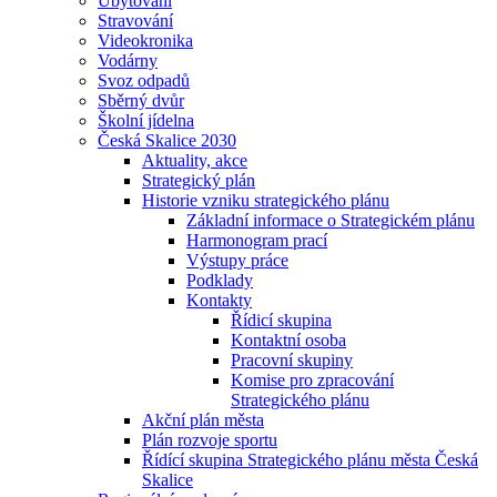
Ubytování
Stravování
Videokronika
Vodárny
Svoz odpadů
Sběrný dvůr
Školní jídelna
Česká Skalice 2030
Aktuality, akce
Strategický plán
Historie vzniku strategického plánu
Základní informace o Strategickém plánu
Harmonogram prací
Výstupy práce
Podklady
Kontakty
Řídicí skupina
Kontaktní osoba
Pracovní skupiny
Komise pro zpracování
Strategického plánu
Akční plán města
Plán rozvoje sportu
Řídící skupina Strategického plánu města Česká
Skalice