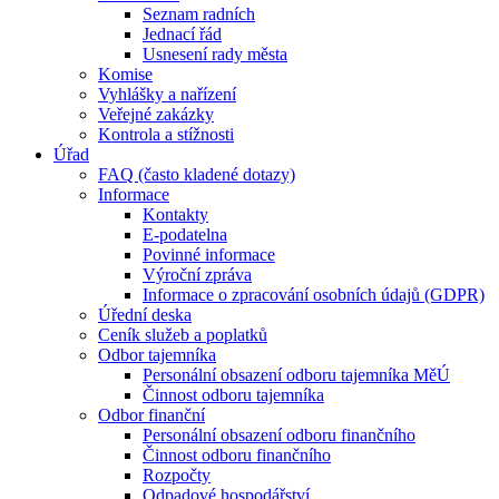
Seznam radních
Jednací řád
Usnesení rady města
Komise
Vyhlášky a nařízení
Veřejné zakázky
Kontrola a stížnosti
Úřad
FAQ (často kladené dotazy)
Informace
Kontakty
E-podatelna
Povinné informace
Výroční zpráva
Informace o zpracování osobních údajů (GDPR)
Úřední deska
Ceník služeb a poplatků
Odbor tajemníka
Personální obsazení odboru tajemníka MěÚ
Činnost odboru tajemníka
Odbor finanční
Personální obsazení odboru finančního
Činnost odboru finančního
Rozpočty
Odpadové hospodářství