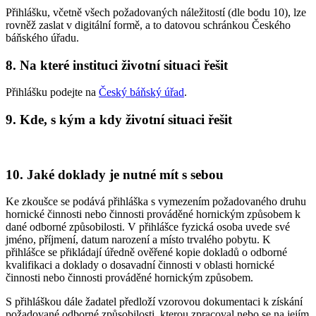
Přihlášku, včetně všech požadovaných náležitostí (dle bodu 10), lze
rovněž zaslat v digitální formě, a to datovou schránkou Českého
báňského úřadu.
8. Na které instituci životní situaci řešit
Přihlášku podejte na
Český báňský úřad
.
9. Kde, s kým a kdy životní situaci řešit
10. Jaké doklady je nutné mít s sebou
Ke zkoušce se podává přihláška s vymezením požadovaného druhu
hornické činnosti nebo činnosti prováděné hornickým způsobem k
dané odborné způsobilosti. V přihlášce fyzická osoba uvede své
jméno, příjmení, datum narození a místo trvalého pobytu. K
přihlášce se přikládají úředně ověřené kopie dokladů o odborné
kvalifikaci a doklady o dosavadní činnosti v oblasti hornické
činnosti nebo činnosti prováděné hornickým způsobem.
S přihláškou dále žadatel předloží vzorovou dokumentaci k získání
požadované odborné způsobilosti, kterou zpracoval nebo se na jejím