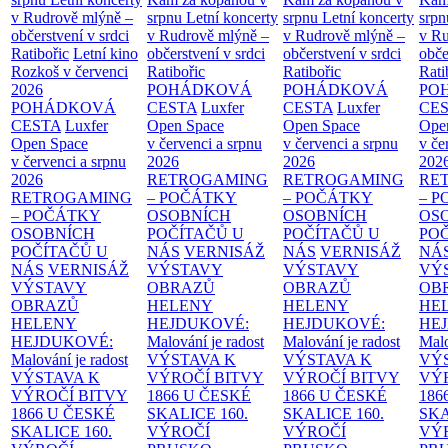
v Rudrově mlýně –
srpnu
Letní koncerty
srpnu
Letní koncerty
srp
občerstvení v srdci
v Rudrově mlýně –
v Rudrově mlýně –
v Ru
Ratibořic
Letní kino
občerstvení v srdci
občerstvení v srdci
obče
Rozkoš v červenci
Ratibořic
Ratibořic
Rati
2026
POHÁDKOVÁ
POHÁDKOVÁ
PO
POHÁDKOVÁ
CESTA
Luxfer
CESTA
Luxfer
CE
CESTA
Luxfer
Open Space
Open Space
Ope
Open Space
v červenci a srpnu
v červenci a srpnu
v če
v červenci a srpnu
2026
2026
202
2026
RETROGAMING
RETROGAMING
RE
RETROGAMING
– POČÁTKY
– POČÁTKY
– 
– POČÁTKY
OSOBNÍCH
OSOBNÍCH
OS
OSOBNÍCH
POČÍTAČŮ U
POČÍTAČŮ U
PO
POČÍTAČŮ U
NÁS
VERNISÁŽ
NÁS
VERNISÁŽ
NÁ
NÁS
VERNISÁŽ
VÝSTAVY
VÝSTAVY
VÝ
VÝSTAVY
OBRAZŮ
OBRAZŮ
OB
OBRAZŮ
HELENY
HELENY
HE
HELENY
HEJDUKOVÉ:
HEJDUKOVÉ:
HE
HEJDUKOVÉ:
Malování je radost
Malování je radost
Malo
Malování je radost
VÝSTAVA K
VÝSTAVA K
VÝ
VÝSTAVA K
VÝROČÍ BITVY
VÝROČÍ BITVY
VÝ
VÝROČÍ BITVY
1866 U ČESKÉ
1866 U ČESKÉ
186
1866 U ČESKÉ
SKALICE
160.
SKALICE
160.
SK
SKALICE
160.
VÝROČÍ
VÝROČÍ
VÝ