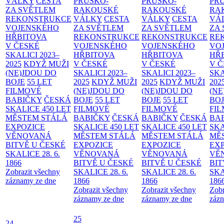
VÁLKY
CESTA
PRUSKO-
PRUSKO-
PR
ZA SVĚTLEM
RAKOUSKÉ
RAKOUSKÉ
RA
REKONSTRUKCE
VÁLKY
CESTA
VÁLKY
CESTA
VÁ
VOJENSKÉHO
ZA SVĚTLEM
ZA SVĚTLEM
ZA
HŘBITOVA
REKONSTRUKCE
REKONSTRUKCE
RE
V ČESKÉ
VOJENSKÉHO
VOJENSKÉHO
VO
SKALICI 2023–
HŘBITOVA
HŘBITOVA
HŘ
2025
KDYŽ MUŽI
V ČESKÉ
V ČESKÉ
V 
(NE)JDOU DO
SKALICI 2023–
SKALICI 2023–
SKA
BOJE
55 LET
2025
KDYŽ MUŽI
2025
KDYŽ MUŽI
202
FILMOVÉ
(NE)JDOU DO
(NE)JDOU DO
(NE
BABIČKY
ČESKÁ
BOJE
55 LET
BOJE
55 LET
BO
SKALICE 450 LET
FILMOVÉ
FILMOVÉ
FI
MĚSTEM
STÁLÁ
BABIČKY
ČESKÁ
BABIČKY
ČESKÁ
BA
EXPOZICE
SKALICE 450 LET
SKALICE 450 LET
SKA
VĚNOVANÁ
MĚSTEM
STÁLÁ
MĚSTEM
STÁLÁ
MĚ
BITVĚ U ČESKÉ
EXPOZICE
EXPOZICE
EX
SKALICE 28. 6.
VĚNOVANÁ
VĚNOVANÁ
VĚ
1866
BITVĚ U ČESKÉ
BITVĚ U ČESKÉ
BIT
Zobrazit všechny
SKALICE 28. 6.
SKALICE 28. 6.
SKA
záznamy ze dne
1866
1866
186
Zobrazit všechny
Zobrazit všechny
Zobr
záznamy ze dne
záznamy ze dne
zázn
25
24