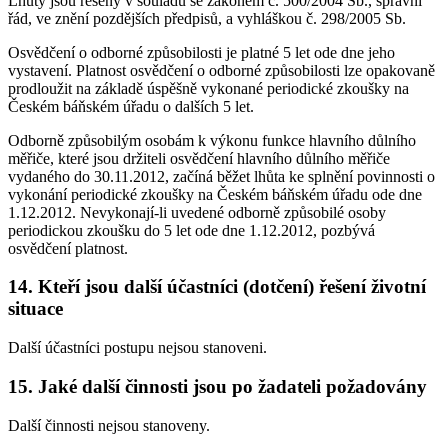
Lhůty jsou řešeny v souladu se zákonem č. 500/2004 Sb., správní
řád, ve znění pozdějších předpisů, a vyhláškou č. 298/2005 Sb.
Osvědčení o odborné způsobilosti je platné 5 let ode dne jeho
vystavení. Platnost osvědčení o odborné způsobilosti lze opakovaně
prodloužit na základě úspěšně vykonané periodické zkoušky na
Českém báňském úřadu o dalších 5 let.
Odborně způsobilým osobám k výkonu funkce hlavního důlního
měřiče, které jsou držiteli osvědčení hlavního důlního měřiče
vydaného do 30.11.2012, začíná běžet lhůta ke splnění povinnosti o
vykonání periodické zkoušky na Českém báňském úřadu ode dne
1.12.2012. Nevykonají-li uvedené odborně způsobilé osoby
periodickou zkoušku do 5 let ode dne 1.12.2012, pozbývá
osvědčení platnost.
14. Kteří jsou další účastníci (dotčení) řešení životní
situace
Další účastníci postupu nejsou stanoveni.
15. Jaké další činnosti jsou po žadateli požadovány
Další činnosti nejsou stanoveny.