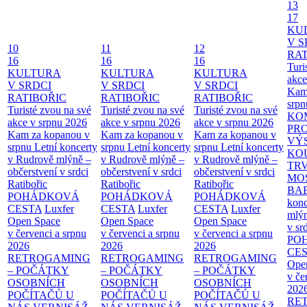
13
17
KU
V S
10
11
12
RAT
16
16
16
Turi
KULTURA
KULTURA
KULTURA
akce
V SRDCI
V SRDCI
V SRDCI
Kam
RATIBOŘIC
RATIBOŘIC
RATIBOŘIC
srpn
Turisté zvou na své
Turisté zvou na své
Turisté zvou na své
KO
akce v srpnu 2026
akce v srpnu 2026
akce v srpnu 2026
PR
Kam za kopanou v
Kam za kopanou v
Kam za kopanou v
VÝ
srpnu
Letní koncerty
srpnu
Letní koncerty
srpnu
Letní koncerty
KO
v Rudrově mlýně –
v Rudrově mlýně –
v Rudrově mlýně –
TR
občerstvení v srdci
občerstvení v srdci
občerstvení v srdci
MO
Ratibořic
Ratibořic
Ratibořic
BA
POHÁDKOVÁ
POHÁDKOVÁ
POHÁDKOVÁ
konc
CESTA
Luxfer
CESTA
Luxfer
CESTA
Luxfer
mlýn
Open Space
Open Space
Open Space
v sr
v červenci a srpnu
v červenci a srpnu
v červenci a srpnu
PO
2026
2026
2026
CE
RETROGAMING
RETROGAMING
RETROGAMING
Ope
– POČÁTKY
– POČÁTKY
– POČÁTKY
v če
OSOBNÍCH
OSOBNÍCH
OSOBNÍCH
202
POČÍTAČŮ U
POČÍTAČŮ U
POČÍTAČŮ U
RE