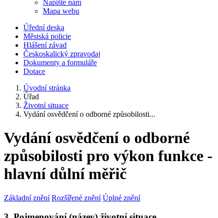
Napište nám
Mapa webu
Úřední deska
Městská policie
Hlášení závad
Českoskalický zpravodaj
Dokumenty a formuláře
Dotace
Úvodní stránka
Úřad
Životní situace
Vydání osvědčení o odborné způsobilosti...
Vydání osvědčení o odborné
způsobilosti pro výkon funkce -
hlavní důlní měřič
Základní znění
Rozšířené znění
Úplné znění
3. Pojmenování (název) životní situace