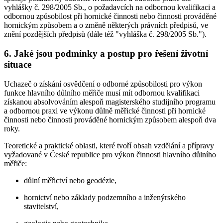
vyhlášky č. 298/2005 Sb., o požadavcích na odbornou kvalifikaci a
odbornou způsobilost při hornické činnosti nebo činnosti prováděné
hornickým způsobem a o změně některých právních předpisů, ve
znění pozdějších předpisů (dále též "vyhláška č. 298/2005 Sb.").
6. Jaké jsou podmínky a postup pro řešení životní
situace
Uchazeč o získání osvědčení o odborné způsobilosti pro výkon
funkce hlavního důlního měřiče musí mít odbornou kvalifikaci
získanou absolvováním alespoň magisterského studijního programu
a odbornou praxi ve výkonu důlně měřické činnosti při hornické
činnosti nebo činnosti prováděné hornickým způsobem alespoň dva
roky.
Teoretické a praktické oblasti, které tvoří obsah vzdělání a přípravy
vyžadované v České republice pro výkon činnosti hlavního důlního
měřiče:
důlní měřictví nebo geodézie,
hornictví nebo základy podzemního a inženýrského
stavitelství,