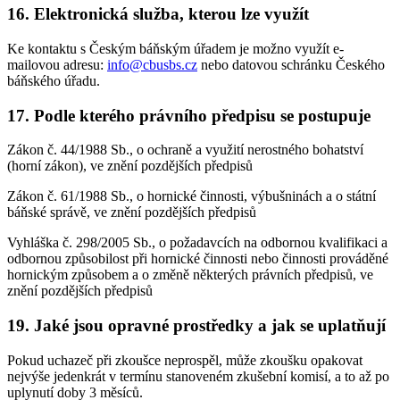
16. Elektronická služba, kterou lze využít
Ke kontaktu s Českým báňským úřadem je možno využít e-
mailovou adresu:
info@cbusbs.cz
nebo datovou schránku Českého
báňského úřadu.
17. Podle kterého právního předpisu se postupuje
Zákon č. 44/1988 Sb., o ochraně a využití nerostného bohatství
(horní zákon), ve znění pozdějších předpisů
Zákon č. 61/1988 Sb., o hornické činnosti, výbušninách a o státní
báňské správě, ve znění pozdějších předpisů
Vyhláška č. 298/2005 Sb., o požadavcích na odbornou kvalifikaci a
odbornou způsobilost při hornické činnosti nebo činnosti prováděné
hornickým způsobem a o změně některých právních předpisů, ve
znění pozdějších předpisů
19. Jaké jsou opravné prostředky a jak se uplatňují
Pokud uchazeč při zkoušce neprospěl, může zkoušku opakovat
nejvýše jedenkrát v termínu stanoveném zkušební komisí, a to až po
uplynutí doby 3 měsíců.