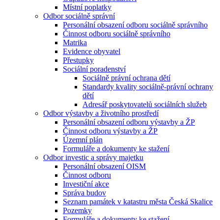
Místní poplatky
Odbor sociálně správní
Personální obsazení odboru sociálně správního
Činnost odboru sociálně správního
Matrika
Evidence obyvatel
Přestupky
Sociální poradenství
Sociálně právní ochrana dětí
Standardy kvality sociálně-právní ochrany
dětí
Adresář poskytovatelů sociálních služeb
Odbor výstavby a životního prostředí
Personální obsazení odboru výstavby a ŽP
Činnost odboru výstavby a ŽP
Územní plán
Formuláře a dokumenty ke stažení
Odbor investic a správy majetku
Personální obsazení OISM
Činnost odboru
Investiční akce
Správa budov
Seznam památek v katastru města Česká Skalice
Pozemky
Formuláře a dokumenty ke stažení