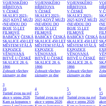
VOJENSKÉHO
VOJENSKÉHO
VOJENSKÉHO
VO
HŘBITOVA
HŘBITOVA
HŘBITOVA
HŘ
V ČESKÉ
V ČESKÉ
V ČESKÉ
V 
SKALICI 2023–
SKALICI 2023–
SKALICI 2023–
SKA
2025
KDYŽ MUŽI
2025
KDYŽ MUŽI
2025
KDYŽ MUŽI
202
(NE)JDOU DO
(NE)JDOU DO
(NE)JDOU DO
(NE
BOJE
55 LET
BOJE
55 LET
BOJE
55 LET
BO
FILMOVÉ
FILMOVÉ
FILMOVÉ
FI
BABIČKY
ČESKÁ
BABIČKY
ČESKÁ
BABIČKY
ČESKÁ
BA
SKALICE 450 LET
SKALICE 450 LET
SKALICE 450 LET
SKA
MĚSTEM
STÁLÁ
MĚSTEM
STÁLÁ
MĚSTEM
STÁLÁ
MĚ
EXPOZICE
EXPOZICE
EXPOZICE
EX
VĚNOVANÁ
VĚNOVANÁ
VĚNOVANÁ
VĚ
BITVĚ U ČESKÉ
BITVĚ U ČESKÉ
BITVĚ U ČESKÉ
BIT
SKALICE 28. 6.
SKALICE 28. 6.
SKALICE 28. 6.
SKA
1866
1866
1866
186
Zobrazit všechny
Zobrazit všechny
Zobrazit všechny
Zobr
záznamy ze dne
záznamy ze dne
záznamy ze dne
zázn
3
16
4
5
6
Turisté zvou na své
15
15
15
akce v srpnu 2026
Turisté zvou na své
Turisté zvou na své
Turi
Kam za kopanou v
akce v srpnu 2026
akce v srpnu 2026
akce
srpnu
Letní koncerty
Kam za kopanou v
Kam za kopanou v
Kam