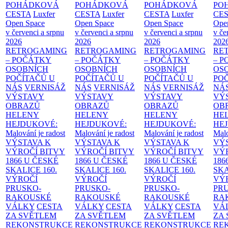
POHÁDKOVÁ
POHÁDKOVÁ
POHÁDKOVÁ
PO
CESTA
Luxfer
CESTA
Luxfer
CESTA
Luxfer
CE
Open Space
Open Space
Open Space
Ope
v červenci a srpnu
v červenci a srpnu
v červenci a srpnu
v če
2026
2026
2026
202
RETROGAMING
RETROGAMING
RETROGAMING
RE
– POČÁTKY
– POČÁTKY
– POČÁTKY
– 
OSOBNÍCH
OSOBNÍCH
OSOBNÍCH
OS
POČÍTAČŮ U
POČÍTAČŮ U
POČÍTAČŮ U
PO
NÁS
VERNISÁŽ
NÁS
VERNISÁŽ
NÁS
VERNISÁŽ
NÁ
VÝSTAVY
VÝSTAVY
VÝSTAVY
VÝ
OBRAZŮ
OBRAZŮ
OBRAZŮ
OB
HELENY
HELENY
HELENY
HE
HEJDUKOVÉ:
HEJDUKOVÉ:
HEJDUKOVÉ:
HE
Malování je radost
Malování je radost
Malování je radost
Malo
VÝSTAVA K
VÝSTAVA K
VÝSTAVA K
VÝ
VÝROČÍ BITVY
VÝROČÍ BITVY
VÝROČÍ BITVY
VÝ
1866 U ČESKÉ
1866 U ČESKÉ
1866 U ČESKÉ
186
SKALICE
160.
SKALICE
160.
SKALICE
160.
SK
VÝROČÍ
VÝROČÍ
VÝROČÍ
VÝ
PRUSKO-
PRUSKO-
PRUSKO-
PR
RAKOUSKÉ
RAKOUSKÉ
RAKOUSKÉ
RA
VÁLKY
CESTA
VÁLKY
CESTA
VÁLKY
CESTA
VÁ
ZA SVĚTLEM
ZA SVĚTLEM
ZA SVĚTLEM
ZA
REKONSTRUKCE
REKONSTRUKCE
REKONSTRUKCE
RE