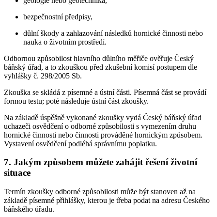
geologie nebo geotechnika,
bezpečnostní předpisy,
důlní škody a zahlazování následků hornické činnosti nebo
nauka o životním prostředí.
Odbornou způsobilost hlavního důlního měřiče ověřuje Český
báňský úřad, a to zkouškou před zkušební komisí postupem dle
vyhlášky č. 298/2005 Sb.
Zkouška se skládá z písemné a ústní části. Písemná část se provádí
formou testu; poté následuje ústní část zkoušky.
Na základě úspěšně vykonané zkoušky vydá Český báňský úřad
uchazeči osvědčení o odborné způsobilosti s vymezením druhu
hornické činnosti nebo činnosti prováděné hornickým způsobem.
Vystavení osvědčení podléhá správnímu poplatku.
7. Jakým způsobem můžete zahájit řešení životní
situace
Termín zkoušky odborné způsobilosti může být stanoven až na
základě písemné přihlášky, kterou je třeba podat na adresu Českého
báňského úřadu.