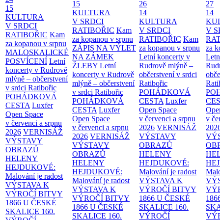
15
26
27
15
KULTURA
14
14
KULTURA
V SRDCI
KULTURA
KU
V SRDCI
RATIBOŘIC
Kam
V SRDCI
V S
RATIBOŘIC
Kam
za kopanou v srpnu
RATIBOŘIC
Kam
RAT
za kopanou v srpnu
ZÁPIS NA VÝLET
za kopanou v srpnu
za k
MALOSKALICKÉ
NA ZÁMEK
Letní koncerty v
Letn
POSVÍCENÍ
Letní
ŽLEBY
Letní
Rudrově mlýně –
Rud
koncerty v Rudrově
koncerty v Rudrově
občerstvení v srdci
obče
mlýně – občerstvení
mlýně – občerstvení
Ratibořic
Rati
v srdci Ratibořic
v srdci Ratibořic
POHÁDKOVÁ
PO
POHÁDKOVÁ
POHÁDKOVÁ
CESTA
Luxfer
CE
CESTA
Luxfer
CESTA
Luxfer
Open Space
Ope
Open Space
Open Space
v červenci a srpnu
v če
v červenci a srpnu
v červenci a srpnu
2026
VERNISÁŽ
202
2026
VERNISÁŽ
2026
VERNISÁŽ
VÝSTAVY
VÝ
VÝSTAVY
VÝSTAVY
OBRAZŮ
OB
OBRAZŮ
OBRAZŮ
HELENY
HE
HELENY
HELENY
HEJDUKOVÉ:
HE
HEJDUKOVÉ:
HEJDUKOVÉ:
Malování je radost
Malo
Malování je radost
Malování je radost
VÝSTAVA K
VÝ
VÝSTAVA K
VÝSTAVA K
VÝROČÍ BITVY
VÝ
VÝROČÍ BITVY
VÝROČÍ BITVY
1866 U ČESKÉ
186
1866 U ČESKÉ
1866 U ČESKÉ
SKALICE
160.
SK
SKALICE
160.
SKALICE
160.
VÝROČÍ
VÝ