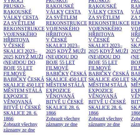
VÝROČÍ
PRUSKO-
PRUSKO-
PR
PRUSKO-
RAKOUSKÉ
RAKOUSKÉ
RA
RAKOUSKÉ
VÁLKY
CESTA
VÁLKY
CESTA
VÁ
VÁLKY
CESTA
ZA SVĚTLEM
ZA SVĚTLEM
ZA
ZA SVĚTLEM
REKONSTRUKCE
REKONSTRUKCE
RE
REKONSTRUKCE
VOJENSKÉHO
VOJENSKÉHO
VO
VOJENSKÉHO
HŘBITOVA
HŘBITOVA
HŘ
HŘBITOVA
V ČESKÉ
V ČESKÉ
V 
V ČESKÉ
SKALICI 2023–
SKALICI 2023–
SKA
SKALICI 2023–
2025
KDYŽ MUŽI
2025
KDYŽ MUŽI
202
2025
KDYŽ MUŽI
(NE)JDOU DO
(NE)JDOU DO
(NE
(NE)JDOU DO
BOJE
55 LET
BOJE
55 LET
BO
BOJE
55 LET
FILMOVÉ
FILMOVÉ
FI
FILMOVÉ
BABIČKY
ČESKÁ
BABIČKY
ČESKÁ
BA
BABIČKY
ČESKÁ
SKALICE 450 LET
SKALICE 450 LET
SKA
SKALICE 450 LET
MĚSTEM
STÁLÁ
MĚSTEM
STÁLÁ
MĚ
MĚSTEM
STÁLÁ
EXPOZICE
EXPOZICE
EX
EXPOZICE
VĚNOVANÁ
VĚNOVANÁ
VĚ
VĚNOVANÁ
BITVĚ U ČESKÉ
BITVĚ U ČESKÉ
BIT
BITVĚ U ČESKÉ
SKALICE 28. 6.
SKALICE 28. 6.
SKA
SKALICE 28. 6.
1866
1866
186
1866
Zobrazit všechny
Zobrazit všechny
Zobr
Zobrazit všechny
záznamy ze dne
záznamy ze dne
zázn
záznamy ze dne