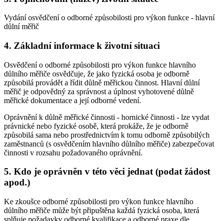
Vydání osvědčení o odborné způsobilosti pro výkon funkce - hlavní
důlní měřič
4. Základní informace k životní situaci
Osvědčení o odborné způsobilosti pro výkon funkce hlavního
důlního měřiče osvědčuje, že jako fyzická osoba je odborně
způsobilá provádět a řídit důlně měřickou činnost. Hlavní důlní
měřič je odpovědný za správnost a úplnost vyhotovené důlně
měřické dokumentace a její odborné vedení.
Oprávnění k důlně měřické činnosti - hornické činnosti - lze vydat
právnické nebo fyzické osobě, která prokáže, že je odborně
způsobilá sama nebo prostřednictvím k tomu odborně způsobilých
zaměstnanců (s osvědčením hlavního důlního měřiče) zabezpečovat
činnosti v rozsahu požadovaného oprávnění.
5. Kdo je oprávněn v této věci jednat (podat žádost
apod.)
Ke zkoušce odborné způsobilosti pro výkon funkce hlavního
důlního měřiče může být připuštěna každá fyzická osoba, která
splňuje požadavky odborné kvalifikace a odborné praxe dle