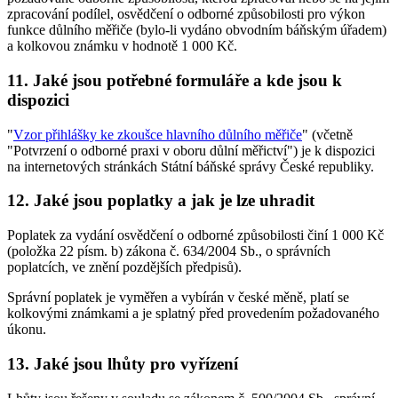
zpracování podílel, osvědčení o odborné způsobilosti pro výkon
funkce důlního měřiče (bylo-li vydáno obvodním báňským úřadem)
a kolkovou známku v hodnotě 1 000 Kč.
11. Jaké jsou potřebné formuláře a kde jsou k
dispozici
"
Vzor přihlášky ke zkoušce hlavního důlního měřiče
" (včetně
"Potvrzení o odborné praxi v oboru důlní měřictví") je k dispozici
na internetových stránkách Státní báňské správy České republiky.
12. Jaké jsou poplatky a jak je lze uhradit
Poplatek za vydání osvědčení o odborné způsobilosti činí 1 000 Kč
(položka 22 písm. b) zákona č. 634/2004 Sb., o správních
poplatcích, ve znění pozdějších předpisů).
Správní poplatek je vyměřen a vybírán v české měně, platí se
kolkovými známkami a je splatný před provedením požadovaného
úkonu.
13. Jaké jsou lhůty pro vyřízení