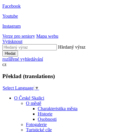
Facebook
Youtube
Instagram
Verze pro seniory
Mapa webu
Vytisknout
Hledaný výraz
Hledat
rozšířené vyhledávání
cz
Překlad (translations)
Select Language
▼
O České Skalici
O městě
Charakteristika města
Historie
Osobnosti
Fotogalerie
Turistické cíle