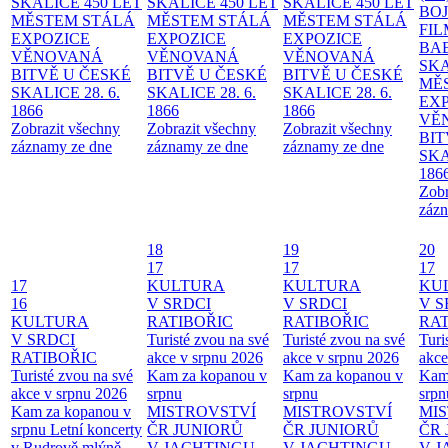
SKALICE 450 LET
SKALICE 450 LET
SKALICE 450 LET
BO
MĚSTEM
STÁLÁ
MĚSTEM
STÁLÁ
MĚSTEM
STÁLÁ
FI
EXPOZICE
EXPOZICE
EXPOZICE
BA
VĚNOVANÁ
VĚNOVANÁ
VĚNOVANÁ
SKA
BITVĚ U ČESKÉ
BITVĚ U ČESKÉ
BITVĚ U ČESKÉ
MĚ
SKALICE 28. 6.
SKALICE 28. 6.
SKALICE 28. 6.
EX
1866
1866
1866
VĚ
Zobrazit všechny
Zobrazit všechny
Zobrazit všechny
BIT
záznamy ze dne
záznamy ze dne
záznamy ze dne
SKA
186
Zobr
zázn
18
19
20
17
17
17
17
KULTURA
KULTURA
KU
16
V SRDCI
V SRDCI
V S
KULTURA
RATIBOŘIC
RATIBOŘIC
RAT
V SRDCI
Turisté zvou na své
Turisté zvou na své
Turi
RATIBOŘIC
akce v srpnu 2026
akce v srpnu 2026
akce
Turisté zvou na své
Kam za kopanou v
Kam za kopanou v
Kam
akce v srpnu 2026
srpnu
srpnu
srpn
Kam za kopanou v
MISTROVSTVÍ
MISTROVSTVÍ
MI
srpnu
Letní koncerty
ČR JUNIORŮ
ČR JUNIORŮ
ČR 
v Rudrově mlýně –
V JACHTINGU
V JACHTINGU
V 