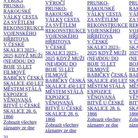
VÝROČÍ
VÝROČÍ
PRUSKO-
PR
PRUSKO-
PRUSKO-
RAKOUSKÉ
RA
RAKOUSKÉ
RAKOUSKÉ
VÁLKY
CESTA
VÁ
VÁLKY
CESTA
VÁLKY
CESTA
ZA SVĚTLEM
ZA
ZA SVĚTLEM
ZA SVĚTLEM
REKONSTRUKCE
RE
REKONSTRUKCE
REKONSTRUKCE
VOJENSKÉHO
VO
VOJENSKÉHO
VOJENSKÉHO
HŘBITOVA
HŘ
HŘBITOVA
HŘBITOVA
V ČESKÉ
V 
V ČESKÉ
V ČESKÉ
SKALICI 2023–
SKA
SKALICI 2023–
SKALICI 2023–
2025
KDYŽ MUŽI
202
2025
KDYŽ MUŽI
2025
KDYŽ MUŽI
(NE)JDOU DO
(NE
(NE)JDOU DO
(NE)JDOU DO
BOJE
55 LET
BO
BOJE
55 LET
BOJE
55 LET
FILMOVÉ
FI
FILMOVÉ
FILMOVÉ
BABIČKY
ČESKÁ
BA
BABIČKY
ČESKÁ
BABIČKY
ČESKÁ
SKALICE 450 LET
SKA
SKALICE 450 LET
SKALICE 450 LET
MĚSTEM
STÁLÁ
MĚ
MĚSTEM
STÁLÁ
MĚSTEM
STÁLÁ
EXPOZICE
EX
EXPOZICE
EXPOZICE
VĚNOVANÁ
VĚ
VĚNOVANÁ
VĚNOVANÁ
BITVĚ U ČESKÉ
BIT
BITVĚ U ČESKÉ
BITVĚ U ČESKÉ
SKALICE 28. 6.
SKA
SKALICE 28. 6.
SKALICE 28. 6.
1866
186
1866
1866
Zobrazit všechny
Zobr
Zobrazit všechny
Zobrazit všechny
záznamy ze dne
zázn
záznamy ze dne
záznamy ze dne
31