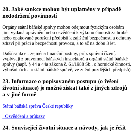
20. Jaké sankce mohou být uplatněny v případě
nedodržení povinností
Orgány státní báňské správy mohou odejmout fyzickým osobám
jimi vydaná oprávnění nebo osvědčení k výkonu činnosti za hrubé
nebo opakované porušení předpisů k zajištění bezpečnosti a ochrany
zdraví při práci a bezpečnosti provozu, a to až na dobu 3 let.
Další sankce - zejména finanční postihy, příp. správní řízení,
vyplývají z pravomocí báňských inspektorů a orgánů státní báňské
správy (např. § 44 a 44a zákona č. 61/1988 Sb., o hornické činnosti,
výbušninách a o státní báňské správě, ve znění pozdějších předpisů).
23. Informace o popisovaném postupu (o řešení
životní situace) je možné získat také z jiných zdrojů
a v jiné formě
Státní báňská správa České republiky
- Osvědčení a průkazy
24. Související životní situace a návody, jak je řešit