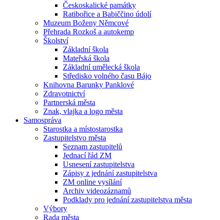
Českoskalické památky
Ratibořice a Babiččino údolí
Muzeum Boženy Němcové
Přehrada Rozkoš a autokemp
Školství
Základní škola
Mateřská škola
Základní umělecká škola
Středisko volného času Bájo
Knihovna Barunky Panklové
Zdravotnictví
Partnerská města
Znak, vlajka a logo města
Samospráva
Starostka a místostarostka
Zastupitelstvo města
Seznam zastupitelů
Jednací řád ZM
Usnesení zastupitelstva
Zápisy z jednání zastupitelstva
ZM online vysílání
Archiv videozáznamů
Podklady pro jednání zastupitelstva města
Výbory
Rada města