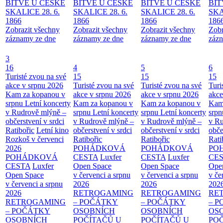
BITVĚ U ČESKÉ
BITVĚ U ČESKÉ
BITVĚ U ČESKÉ
BIT
SKALICE 28. 6.
SKALICE 28. 6.
SKALICE 28. 6.
SKA
1866
1866
1866
186
Zobrazit všechny
Zobrazit všechny
Zobrazit všechny
Zobr
záznamy ze dne
záznamy ze dne
záznamy ze dne
zázn
3
16
4
5
6
Turisté zvou na své
15
15
15
akce v srpnu 2026
Turisté zvou na své
Turisté zvou na své
Turi
Kam za kopanou v
akce v srpnu 2026
akce v srpnu 2026
akce
srpnu
Letní koncerty
Kam za kopanou v
Kam za kopanou v
Kam
v Rudrově mlýně –
srpnu
Letní koncerty
srpnu
Letní koncerty
srp
občerstvení v srdci
v Rudrově mlýně –
v Rudrově mlýně –
v Ru
Ratibořic
Letní kino
občerstvení v srdci
občerstvení v srdci
obče
Rozkoš v červenci
Ratibořic
Ratibořic
Rati
2026
POHÁDKOVÁ
POHÁDKOVÁ
PO
POHÁDKOVÁ
CESTA
Luxfer
CESTA
Luxfer
CE
CESTA
Luxfer
Open Space
Open Space
Ope
Open Space
v červenci a srpnu
v červenci a srpnu
v če
v červenci a srpnu
2026
2026
202
2026
RETROGAMING
RETROGAMING
RE
RETROGAMING
– POČÁTKY
– POČÁTKY
– 
– POČÁTKY
OSOBNÍCH
OSOBNÍCH
OS
OSOBNÍCH
POČÍTAČŮ U
POČÍTAČŮ U
PO