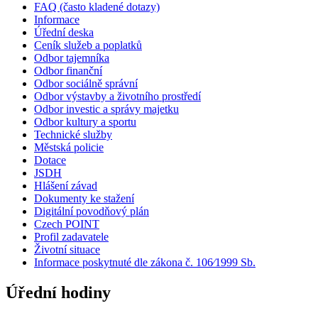
FAQ (často kladené dotazy)
Informace
Úřední deska
Ceník služeb a poplatků
Odbor tajemníka
Odbor finanční
Odbor sociálně správní
Odbor výstavby a životního prostředí
Odbor investic a správy majetku
Odbor kultury a sportu
Technické služby
Městská policie
Dotace
JSDH
Hlášení závad
Dokumenty ke stažení
Digitální povodňový plán
Czech POINT
Profil zadavatele
Životní situace
Informace poskytnuté dle zákona č. 106⁄1999 Sb.
Úřední hodiny