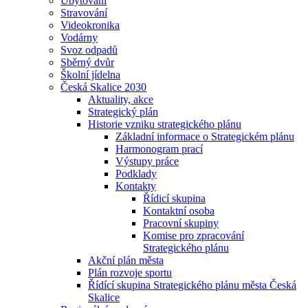
Ubytování
Stravování
Videokronika
Vodárny
Svoz odpadů
Sběrný dvůr
Školní jídelna
Česká Skalice 2030
Aktuality, akce
Strategický plán
Historie vzniku strategického plánu
Základní informace o Strategickém plánu
Harmonogram prací
Výstupy práce
Podklady
Kontakty
Řídicí skupina
Kontaktní osoba
Pracovní skupiny
Komise pro zpracování
Strategického plánu
Akční plán města
Plán rozvoje sportu
Řídící skupina Strategického plánu města Česká
Skalice