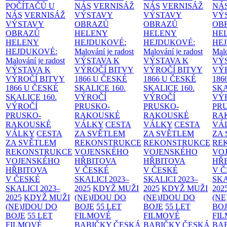
POČÍTAČŮ U
NÁS
VERNISÁŽ
NÁS
VERNISÁŽ
NÁ
NÁS
VERNISÁŽ
VÝSTAVY
VÝSTAVY
VÝ
VÝSTAVY
OBRAZŮ
OBRAZŮ
OB
OBRAZŮ
HELENY
HELENY
HE
HELENY
HEJDUKOVÉ:
HEJDUKOVÉ:
HE
HEJDUKOVÉ:
Malování je radost
Malování je radost
Malo
Malování je radost
VÝSTAVA K
VÝSTAVA K
VÝ
VÝSTAVA K
VÝROČÍ BITVY
VÝROČÍ BITVY
VÝ
VÝROČÍ BITVY
1866 U ČESKÉ
1866 U ČESKÉ
186
1866 U ČESKÉ
SKALICE
160.
SKALICE
160.
SK
SKALICE
160.
VÝROČÍ
VÝROČÍ
VÝ
VÝROČÍ
PRUSKO-
PRUSKO-
PR
PRUSKO-
RAKOUSKÉ
RAKOUSKÉ
RA
RAKOUSKÉ
VÁLKY
CESTA
VÁLKY
CESTA
VÁ
VÁLKY
CESTA
ZA SVĚTLEM
ZA SVĚTLEM
ZA
ZA SVĚTLEM
REKONSTRUKCE
REKONSTRUKCE
RE
REKONSTRUKCE
VOJENSKÉHO
VOJENSKÉHO
VO
VOJENSKÉHO
HŘBITOVA
HŘBITOVA
HŘ
HŘBITOVA
V ČESKÉ
V ČESKÉ
V 
V ČESKÉ
SKALICI 2023–
SKALICI 2023–
SKA
SKALICI 2023–
2025
KDYŽ MUŽI
2025
KDYŽ MUŽI
202
2025
KDYŽ MUŽI
(NE)JDOU DO
(NE)JDOU DO
(NE
(NE)JDOU DO
BOJE
55 LET
BOJE
55 LET
BO
BOJE
55 LET
FILMOVÉ
FILMOVÉ
FI
FILMOVÉ
BABIČKY
ČESKÁ
BABIČKY
ČESKÁ
BA