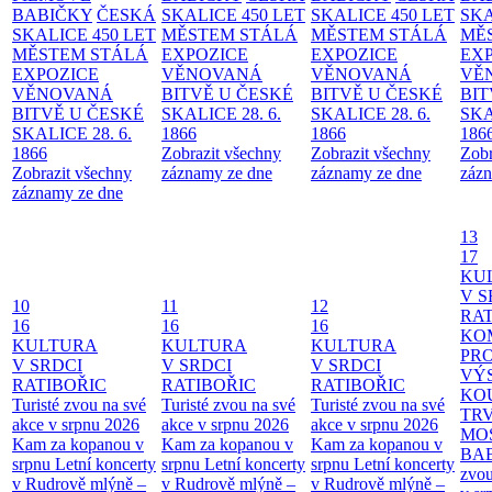
BABIČKY
ČESKÁ
SKALICE 450 LET
SKALICE 450 LET
SKA
SKALICE 450 LET
MĚSTEM
STÁLÁ
MĚSTEM
STÁLÁ
MĚ
MĚSTEM
STÁLÁ
EXPOZICE
EXPOZICE
EX
EXPOZICE
VĚNOVANÁ
VĚNOVANÁ
VĚ
VĚNOVANÁ
BITVĚ U ČESKÉ
BITVĚ U ČESKÉ
BIT
BITVĚ U ČESKÉ
SKALICE 28. 6.
SKALICE 28. 6.
SKA
SKALICE 28. 6.
1866
1866
186
1866
Zobrazit všechny
Zobrazit všechny
Zobr
Zobrazit všechny
záznamy ze dne
záznamy ze dne
zázn
záznamy ze dne
13
17
KU
V S
10
11
12
RAT
16
16
16
KO
KULTURA
KULTURA
KULTURA
PR
V SRDCI
V SRDCI
V SRDCI
VÝ
RATIBOŘIC
RATIBOŘIC
RATIBOŘIC
KO
Turisté zvou na své
Turisté zvou na své
Turisté zvou na své
TR
akce v srpnu 2026
akce v srpnu 2026
akce v srpnu 2026
MO
Kam za kopanou v
Kam za kopanou v
Kam za kopanou v
BA
srpnu
Letní koncerty
srpnu
Letní koncerty
srpnu
Letní koncerty
zvou
v Rudrově mlýně –
v Rudrově mlýně –
v Rudrově mlýně –