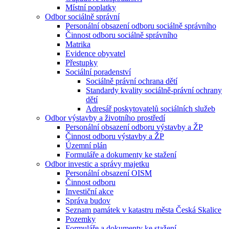
Místní poplatky
Odbor sociálně správní
Personální obsazení odboru sociálně správního
Činnost odboru sociálně správního
Matrika
Evidence obyvatel
Přestupky
Sociální poradenství
Sociálně právní ochrana dětí
Standardy kvality sociálně-právní ochrany
dětí
Adresář poskytovatelů sociálních služeb
Odbor výstavby a životního prostředí
Personální obsazení odboru výstavby a ŽP
Činnost odboru výstavby a ŽP
Územní plán
Formuláře a dokumenty ke stažení
Odbor investic a správy majetku
Personální obsazení OISM
Činnost odboru
Investiční akce
Správa budov
Seznam památek v katastru města Česká Skalice
Pozemky
Formuláře a dokumenty ke stažení