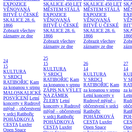
EXPOZICE
SKALICE 450 LET
SKALICE 450 LET
SKA
VĚNOVANÁ
MĚSTEM
STÁLÁ
MĚSTEM
STÁLÁ
MĚ
BITVĚ U ČESKÉ
EXPOZICE
EXPOZICE
EX
SKALICE 28. 6.
VĚNOVANÁ
VĚNOVANÁ
VĚ
1866
BITVĚ U ČESKÉ
BITVĚ U ČESKÉ
BIT
Zobrazit všechny
SKALICE 28. 6.
SKALICE 28. 6.
SKA
záznamy ze dne
1866
1866
186
Zobrazit všechny
Zobrazit všechny
Zobr
záznamy ze dne
záznamy ze dne
zázn
25
24
15
26
27
15
KULTURA
14
14
KULTURA
V SRDCI
KULTURA
KU
V SRDCI
RATIBOŘIC
Kam
V SRDCI
V S
RATIBOŘIC
Kam
za kopanou v srpnu
RATIBOŘIC
Kam
RAT
za kopanou v srpnu
ZÁPIS NA VÝLET
za kopanou v srpnu
za k
MALOSKALICKÉ
NA ZÁMEK
Letní koncerty v
Letn
POSVÍCENÍ
Letní
ŽLEBY
Letní
Rudrově mlýně –
Rud
koncerty v Rudrově
koncerty v Rudrově
občerstvení v srdci
obče
mlýně – občerstvení
mlýně – občerstvení
Ratibořic
Rati
v srdci Ratibořic
v srdci Ratibořic
POHÁDKOVÁ
PO
POHÁDKOVÁ
POHÁDKOVÁ
CESTA
Luxfer
CE
CESTA
Luxfer
CESTA
Luxfer
Open Space
Ope
Open Space