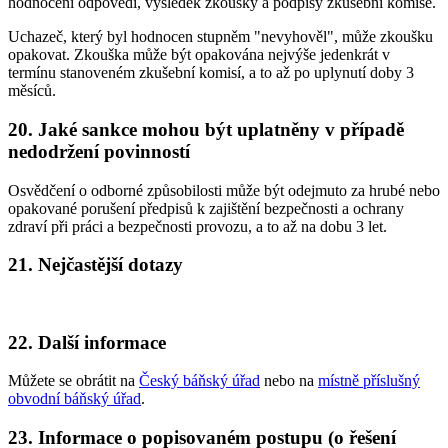
hodnocení odpovědí, výsledek zkoušky a podpisy zkušební komise.
Uchazeč, který byl hodnocen stupněm "nevyhověl", může zkoušku
opakovat. Zkouška může být opakována nejvýše jedenkrát v
termínu stanoveném zkušební komisí, a to až po uplynutí doby 3
měsíců.
20. Jaké sankce mohou být uplatněny v případě
nedodržení povinností
Osvědčení o odborné způsobilosti může být odejmuto za hrubé nebo
opakované porušení předpisů k zajištění bezpečnosti a ochrany
zdraví při práci a bezpečnosti provozu, a to až na dobu 3 let.
21. Nejčastější dotazy
22. Další informace
Můžete se obrátit na
Český báňský úřad
nebo na
místně příslušný
obvodní báňský úřad
.
23. Informace o popisovaném postupu (o řešení