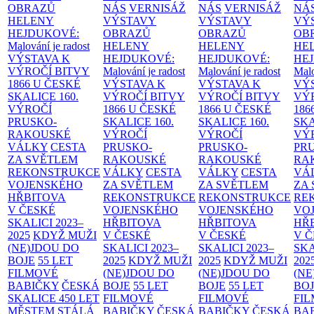
OBRAZŮ
NÁS
VERNISÁŽ
NÁS
VERNISÁŽ
NÁ
HELENY
VÝSTAVY
VÝSTAVY
VÝ
HEJDUKOVÉ:
OBRAZŮ
OBRAZŮ
OB
Malování je radost
HELENY
HELENY
HE
VÝSTAVA K
HEJDUKOVÉ:
HEJDUKOVÉ:
HE
VÝROČÍ BITVY
Malování je radost
Malování je radost
Malo
1866 U ČESKÉ
VÝSTAVA K
VÝSTAVA K
VÝ
SKALICE
160.
VÝROČÍ BITVY
VÝROČÍ BITVY
VÝ
VÝROČÍ
1866 U ČESKÉ
1866 U ČESKÉ
186
PRUSKO-
SKALICE
160.
SKALICE
160.
SK
RAKOUSKÉ
VÝROČÍ
VÝROČÍ
VÝ
VÁLKY
CESTA
PRUSKO-
PRUSKO-
PR
ZA SVĚTLEM
RAKOUSKÉ
RAKOUSKÉ
RA
REKONSTRUKCE
VÁLKY
CESTA
VÁLKY
CESTA
VÁ
VOJENSKÉHO
ZA SVĚTLEM
ZA SVĚTLEM
ZA
HŘBITOVA
REKONSTRUKCE
REKONSTRUKCE
RE
V ČESKÉ
VOJENSKÉHO
VOJENSKÉHO
VO
SKALICI 2023–
HŘBITOVA
HŘBITOVA
HŘ
2025
KDYŽ MUŽI
V ČESKÉ
V ČESKÉ
V 
(NE)JDOU DO
SKALICI 2023–
SKALICI 2023–
SKA
BOJE
55 LET
2025
KDYŽ MUŽI
2025
KDYŽ MUŽI
202
FILMOVÉ
(NE)JDOU DO
(NE)JDOU DO
(NE
BABIČKY
ČESKÁ
BOJE
55 LET
BOJE
55 LET
BO
SKALICE 450 LET
FILMOVÉ
FILMOVÉ
FI
MĚSTEM
STÁLÁ
BABIČKY
ČESKÁ
BABIČKY
ČESKÁ
BA