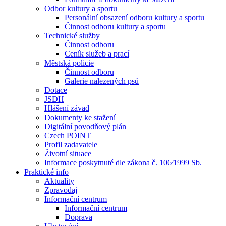
Odbor kultury a sportu
Personální obsazení odboru kultury a sportu
Činnost odboru kultury a sportu
Technické služby
Činnost odboru
Ceník služeb a prací
Městská policie
Činnost odboru
Galerie nalezených psů
Dotace
JSDH
Hlášení závad
Dokumenty ke stažení
Digitální povodňový plán
Czech POINT
Profil zadavatele
Životní situace
Informace poskytnuté dle zákona č. 106⁄1999 Sb.
Praktické info
Aktuality
Zpravodaj
Informační centrum
Informační centrum
Doprava