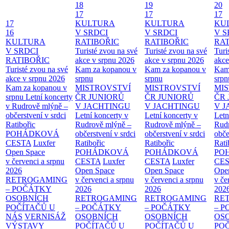
18
19
20
17
17
17
17
KULTURA
KULTURA
KU
16
V SRDCI
V SRDCI
V S
KULTURA
RATIBOŘIC
RATIBOŘIC
RAT
V SRDCI
Turisté zvou na své
Turisté zvou na své
Turi
RATIBOŘIC
akce v srpnu 2026
akce v srpnu 2026
akce
Turisté zvou na své
Kam za kopanou v
Kam za kopanou v
Kam
akce v srpnu 2026
srpnu
srpnu
srpn
Kam za kopanou v
MISTROVSTVÍ
MISTROVSTVÍ
MI
srpnu
Letní koncerty
ČR JUNIORŮ
ČR JUNIORŮ
ČR 
v Rudrově mlýně –
V JACHTINGU
V JACHTINGU
V 
občerstvení v srdci
Letní koncerty v
Letní koncerty v
Letn
Ratibořic
Rudrově mlýně –
Rudrově mlýně –
Rud
POHÁDKOVÁ
občerstvení v srdci
občerstvení v srdci
obče
CESTA
Luxfer
Ratibořic
Ratibořic
Rati
Open Space
POHÁDKOVÁ
POHÁDKOVÁ
PO
v červenci a srpnu
CESTA
Luxfer
CESTA
Luxfer
CE
2026
Open Space
Open Space
Ope
RETROGAMING
v červenci a srpnu
v červenci a srpnu
v če
– POČÁTKY
2026
2026
202
OSOBNÍCH
RETROGAMING
RETROGAMING
RE
POČÍTAČŮ U
– POČÁTKY
– POČÁTKY
– 
NÁS
VERNISÁŽ
OSOBNÍCH
OSOBNÍCH
OS
VÝSTAVY
POČÍTAČŮ U
POČÍTAČŮ U
PO