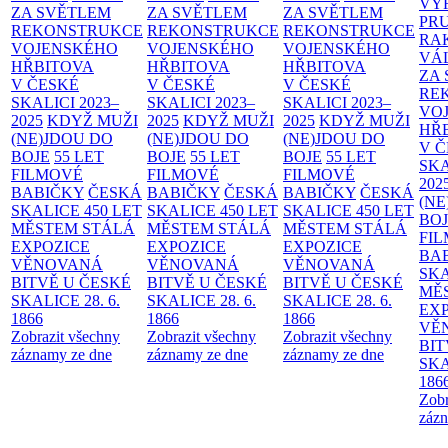
VÝ
ZA SVĚTLEM
ZA SVĚTLEM
ZA SVĚTLEM
PR
REKONSTRUKCE
REKONSTRUKCE
REKONSTRUKCE
RA
VOJENSKÉHO
VOJENSKÉHO
VOJENSKÉHO
VÁ
HŘBITOVA
HŘBITOVA
HŘBITOVA
ZA
V ČESKÉ
V ČESKÉ
V ČESKÉ
RE
SKALICI 2023–
SKALICI 2023–
SKALICI 2023–
VO
2025
KDYŽ MUŽI
2025
KDYŽ MUŽI
2025
KDYŽ MUŽI
HŘ
(NE)JDOU DO
(NE)JDOU DO
(NE)JDOU DO
V 
BOJE
55 LET
BOJE
55 LET
BOJE
55 LET
SKA
FILMOVÉ
FILMOVÉ
FILMOVÉ
202
BABIČKY
ČESKÁ
BABIČKY
ČESKÁ
BABIČKY
ČESKÁ
(NE
SKALICE 450 LET
SKALICE 450 LET
SKALICE 450 LET
BO
MĚSTEM
STÁLÁ
MĚSTEM
STÁLÁ
MĚSTEM
STÁLÁ
FI
EXPOZICE
EXPOZICE
EXPOZICE
BA
VĚNOVANÁ
VĚNOVANÁ
VĚNOVANÁ
SKA
BITVĚ U ČESKÉ
BITVĚ U ČESKÉ
BITVĚ U ČESKÉ
MĚ
SKALICE 28. 6.
SKALICE 28. 6.
SKALICE 28. 6.
EX
1866
1866
1866
VĚ
Zobrazit všechny
Zobrazit všechny
Zobrazit všechny
BIT
záznamy ze dne
záznamy ze dne
záznamy ze dne
SKA
186
Zobr
zázn