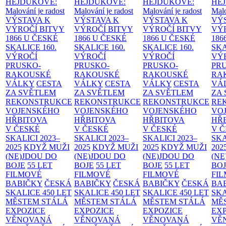
HEJDUKOVÉ:
HEJDUKOVÉ:
HEJDUKOVÉ:
HE
Malování je radost
Malování je radost
Malování je radost
Malo
VÝSTAVA K
VÝSTAVA K
VÝSTAVA K
VÝ
VÝROČÍ BITVY
VÝROČÍ BITVY
VÝROČÍ BITVY
VÝ
1866 U ČESKÉ
1866 U ČESKÉ
1866 U ČESKÉ
186
SKALICE
160.
SKALICE
160.
SKALICE
160.
SK
VÝROČÍ
VÝROČÍ
VÝROČÍ
VÝ
PRUSKO-
PRUSKO-
PRUSKO-
PR
RAKOUSKÉ
RAKOUSKÉ
RAKOUSKÉ
RA
VÁLKY
CESTA
VÁLKY
CESTA
VÁLKY
CESTA
VÁ
ZA SVĚTLEM
ZA SVĚTLEM
ZA SVĚTLEM
ZA
REKONSTRUKCE
REKONSTRUKCE
REKONSTRUKCE
RE
VOJENSKÉHO
VOJENSKÉHO
VOJENSKÉHO
VO
HŘBITOVA
HŘBITOVA
HŘBITOVA
HŘ
V ČESKÉ
V ČESKÉ
V ČESKÉ
V 
SKALICI 2023–
SKALICI 2023–
SKALICI 2023–
SKA
2025
KDYŽ MUŽI
2025
KDYŽ MUŽI
2025
KDYŽ MUŽI
202
(NE)JDOU DO
(NE)JDOU DO
(NE)JDOU DO
(NE
BOJE
55 LET
BOJE
55 LET
BOJE
55 LET
BO
FILMOVÉ
FILMOVÉ
FILMOVÉ
FI
BABIČKY
ČESKÁ
BABIČKY
ČESKÁ
BABIČKY
ČESKÁ
BA
SKALICE 450 LET
SKALICE 450 LET
SKALICE 450 LET
SKA
MĚSTEM
STÁLÁ
MĚSTEM
STÁLÁ
MĚSTEM
STÁLÁ
MĚ
EXPOZICE
EXPOZICE
EXPOZICE
EX
VĚNOVANÁ
VĚNOVANÁ
VĚNOVANÁ
VĚ