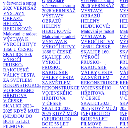
Open Space
v červenci a srpnu
v če
v červenci a srpnu
v červenci a srpnu
2026
VERNISÁŽ
202
2026
VERNISÁŽ
2026
VERNISÁŽ
VÝSTAVY
VÝ
VÝSTAVY
VÝSTAVY
OBRAZŮ
OB
OBRAZŮ
OBRAZŮ
HELENY
HE
HELENY
HELENY
HEJDUKOVÉ:
HE
HEJDUKOVÉ:
HEJDUKOVÉ:
Malování je radost
Malo
Malování je radost
Malování je radost
VÝSTAVA K
VÝ
VÝSTAVA K
VÝSTAVA K
VÝROČÍ BITVY
VÝ
VÝROČÍ BITVY
VÝROČÍ BITVY
1866 U ČESKÉ
186
1866 U ČESKÉ
1866 U ČESKÉ
SKALICE
160.
SK
SKALICE
160.
SKALICE
160.
VÝROČÍ
VÝ
VÝROČÍ
VÝROČÍ
PRUSKO-
PR
PRUSKO-
PRUSKO-
RAKOUSKÉ
RA
RAKOUSKÉ
RAKOUSKÉ
VÁLKY
CESTA
VÁ
VÁLKY
CESTA
VÁLKY
CESTA
ZA SVĚTLEM
ZA
ZA SVĚTLEM
ZA SVĚTLEM
REKONSTRUKCE
RE
REKONSTRUKCE
REKONSTRUKCE
VOJENSKÉHO
VO
VOJENSKÉHO
VOJENSKÉHO
HŘBITOVA
HŘ
HŘBITOVA
HŘBITOVA
V ČESKÉ
V 
V ČESKÉ
V ČESKÉ
SKALICI 2023–
SKA
SKALICI 2023–
SKALICI 2023–
2025
KDYŽ MUŽI
202
2025
KDYŽ MUŽI
2025
KDYŽ MUŽI
(NE)JDOU DO
(NE
(NE)JDOU DO
(NE)JDOU DO
BOJE
55 LET
BO
BOJE
55 LET
BOJE
55 LET
FILMOVÉ
FI
FILMOVÉ