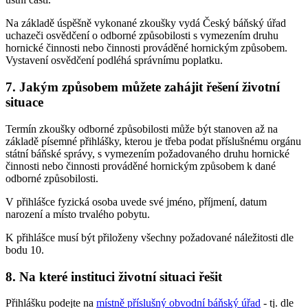
Na základě úspěšně vykonané zkoušky vydá Český báňský úřad
uchazeči osvědčení o odborné způsobilosti s vymezením druhu
hornické činnosti nebo činnosti prováděné hornickým způsobem.
Vystavení osvědčení podléhá správnímu poplatku.
7. Jakým způsobem můžete zahájit řešení životní
situace
Termín zkoušky odborné způsobilosti může být stanoven až na
základě písemné přihlášky, kterou je třeba podat příslušnému orgánu
státní báňské správy, s vymezením požadovaného druhu hornické
činnosti nebo činnosti prováděné hornickým způsobem k dané
odborné způsobilosti.
V přihlášce fyzická osoba uvede své jméno, příjmení, datum
narození a místo trvalého pobytu.
K přihlášce musí být přiloženy všechny požadované náležitosti dle
bodu 10.
8. Na které instituci životní situaci řešit
Přihlášku podejte na
místně příslušný obvodní báňský úřad
- tj. dle