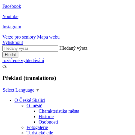
Facebook
Youtube
Instagram
Verze pro seniory
Mapa webu
Vytisknout
Hledaný výraz
Hledat
rozšířené vyhledávání
cz
Překlad (translations)
Select Language
▼
O České Skalici
O městě
Charakteristika města
Historie
Osobnosti
Fotogalerie
Turistické cíle