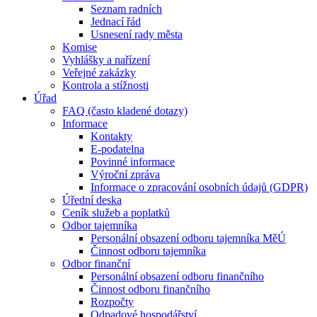
Seznam radních
Jednací řád
Usnesení rady města
Komise
Vyhlášky a nařízení
Veřejné zakázky
Kontrola a stížnosti
Úřad
FAQ (často kladené dotazy)
Informace
Kontakty
E-podatelna
Povinné informace
Výroční zpráva
Informace o zpracování osobních údajů (GDPR)
Úřední deska
Ceník služeb a poplatků
Odbor tajemníka
Personální obsazení odboru tajemníka MěÚ
Činnost odboru tajemníka
Odbor finanční
Personální obsazení odboru finančního
Činnost odboru finančního
Rozpočty
Odpadové hospodářství