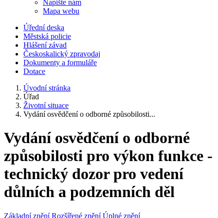
Napište nám
Mapa webu
Úřední deska
Městská policie
Hlášení závad
Českoskalický zpravodaj
Dokumenty a formuláře
Dotace
Úvodní stránka
Úřad
Životní situace
Vydání osvědčení o odborné způsobilosti...
Vydání osvědčení o odborné
způsobilosti pro výkon funkce -
technický dozor pro vedení
důlních a podzemních děl
Základní znění
Rozšířené znění
Úplné znění