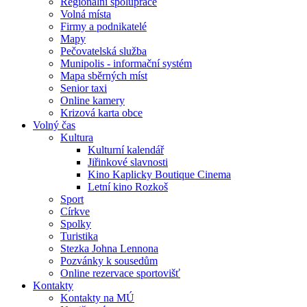
Regionální spolupráce
Volná místa
Firmy a podnikatelé
Mapy
Pečovatelská služba
Munipolis - informační systém
Mapa sběrných míst
Senior taxi
Online kamery
Krizová karta obce
Volný čas
Kultura
Kulturní kalendář
Jiřinkové slavnosti
Kino Kaplicky Boutique Cinema
Letní kino Rozkoš
Sport
Církve
Spolky
Turistika
Stezka Johna Lennona
Pozvánky k sousedům
Online rezervace sportovišť
Kontakty
Kontakty na MÚ