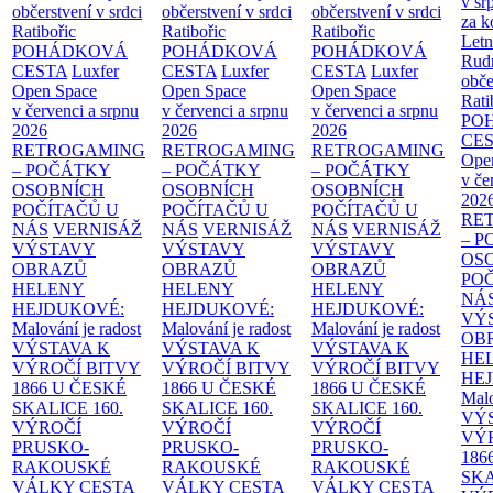
v sr
občerstvení v srdci
občerstvení v srdci
občerstvení v srdci
za k
Ratibořic
Ratibořic
Ratibořic
Letn
POHÁDKOVÁ
POHÁDKOVÁ
POHÁDKOVÁ
Rud
CESTA
Luxfer
CESTA
Luxfer
CESTA
Luxfer
obče
Open Space
Open Space
Open Space
Rati
v červenci a srpnu
v červenci a srpnu
v červenci a srpnu
PO
2026
2026
2026
CE
RETROGAMING
RETROGAMING
RETROGAMING
Ope
– POČÁTKY
– POČÁTKY
– POČÁTKY
v če
OSOBNÍCH
OSOBNÍCH
OSOBNÍCH
202
POČÍTAČŮ U
POČÍTAČŮ U
POČÍTAČŮ U
RE
NÁS
VERNISÁŽ
NÁS
VERNISÁŽ
NÁS
VERNISÁŽ
– 
VÝSTAVY
VÝSTAVY
VÝSTAVY
OS
OBRAZŮ
OBRAZŮ
OBRAZŮ
PO
HELENY
HELENY
HELENY
NÁ
HEJDUKOVÉ:
HEJDUKOVÉ:
HEJDUKOVÉ:
VÝ
Malování je radost
Malování je radost
Malování je radost
OB
VÝSTAVA K
VÝSTAVA K
VÝSTAVA K
HE
VÝROČÍ BITVY
VÝROČÍ BITVY
VÝROČÍ BITVY
HE
1866 U ČESKÉ
1866 U ČESKÉ
1866 U ČESKÉ
Malo
SKALICE
160.
SKALICE
160.
SKALICE
160.
VÝ
VÝROČÍ
VÝROČÍ
VÝROČÍ
VÝ
PRUSKO-
PRUSKO-
PRUSKO-
186
RAKOUSKÉ
RAKOUSKÉ
RAKOUSKÉ
SK
VÁLKY
CESTA
VÁLKY
CESTA
VÁLKY
CESTA