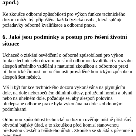
apod.)
Ke zkoušce odborné způsobilosti pro výkon funkce technického
dozoru může být připuštěna každá fyzická osoba, která splňuje
požadavky odborné kvalifikace a odborné praxe.
6. Jaké jsou podmínky a postup pro řešení životní
situace
Uchazeč o získání osvědčení o odborné způsobilosti pro výkon
funkce technického dozoru musí mít odbornou kvalifikaci v rozsahu
alespoň středního vzdělání s maturitní zkouškou a odbornou praxi
při hornické činnosti nebo činnosti prováděné hornickým způsobem
alespoň šest měsíců.
Má-li být funkce technického dozoru vykonávána na plynujícím
dole, na dole nebezpečném důlními otřesy, průtržemi hornin a plynů
nebo na uhelném dole, požaduje se, aby alespoň polovina
předepsané odborné praxe byla vykonána na dole s obdobnými
podmínkami.
Odbornou způsobilost technického dozoru ověřuje místně příslušný
obvodní báňský úřad, a to zkouškou před komisí stanovenou
předsedou Českého báňského úřadu. Zkouška se skládá z písemné a
ústní části.