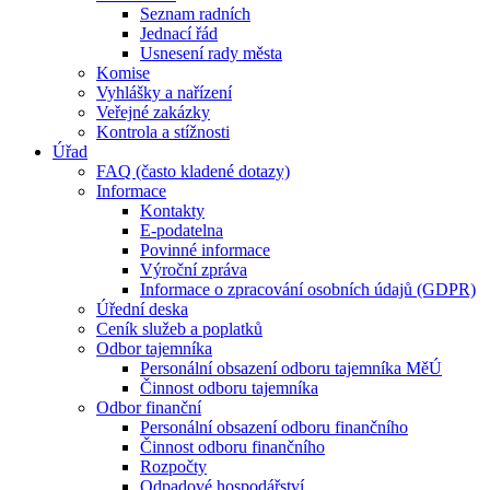
Seznam radních
Jednací řád
Usnesení rady města
Komise
Vyhlášky a nařízení
Veřejné zakázky
Kontrola a stížnosti
Úřad
FAQ (často kladené dotazy)
Informace
Kontakty
E-podatelna
Povinné informace
Výroční zpráva
Informace o zpracování osobních údajů (GDPR)
Úřední deska
Ceník služeb a poplatků
Odbor tajemníka
Personální obsazení odboru tajemníka MěÚ
Činnost odboru tajemníka
Odbor finanční
Personální obsazení odboru finančního
Činnost odboru finančního
Rozpočty
Odpadové hospodářství