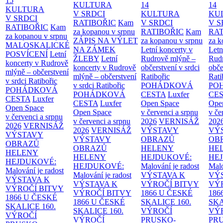
15
KULTURA
14
14
KULTURA
V SRDCI
KULTURA
KU
V SRDCI
RATIBOŘIC
Kam
V SRDCI
V S
RATIBOŘIC
Kam
za kopanou v srpnu
RATIBOŘIC
Kam
RAT
za kopanou v srpnu
ZÁPIS NA VÝLET
za kopanou v srpnu
za k
MALOSKALICKÉ
NA ZÁMEK
Letní koncerty v
Letn
POSVÍCENÍ
Letní
ŽLEBY
Letní
Rudrově mlýně –
Rud
koncerty v Rudrově
koncerty v Rudrově
občerstvení v srdci
obče
mlýně – občerstvení
mlýně – občerstvení
Ratibořic
Rati
v srdci Ratibořic
v srdci Ratibořic
POHÁDKOVÁ
PO
POHÁDKOVÁ
POHÁDKOVÁ
CESTA
Luxfer
CE
CESTA
Luxfer
CESTA
Luxfer
Open Space
Ope
Open Space
Open Space
v červenci a srpnu
v če
v červenci a srpnu
v červenci a srpnu
2026
VERNISÁŽ
202
2026
VERNISÁŽ
2026
VERNISÁŽ
VÝSTAVY
VÝ
VÝSTAVY
VÝSTAVY
OBRAZŮ
OB
OBRAZŮ
OBRAZŮ
HELENY
HE
HELENY
HELENY
HEJDUKOVÉ:
HE
HEJDUKOVÉ:
HEJDUKOVÉ:
Malování je radost
Malo
Malování je radost
Malování je radost
VÝSTAVA K
VÝ
VÝSTAVA K
VÝSTAVA K
VÝROČÍ BITVY
VÝ
VÝROČÍ BITVY
VÝROČÍ BITVY
1866 U ČESKÉ
186
1866 U ČESKÉ
1866 U ČESKÉ
SKALICE
160.
SK
SKALICE
160.
SKALICE
160.
VÝROČÍ
VÝ
VÝROČÍ
VÝROČÍ
PRUSKO-
PR