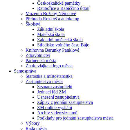
Českoskalické památky
Ratibořice a Babiččino údolí
Muzeum Boženy Němcové
Přehrada Rozkoš a autokemp
Školství
Základní škola
Mateřská škola
Základní umělecká škola
Středisko volného času Bájo
Knihovna Barunky Panklové
Zdravotnictví
Partnerská města
Znak, vlajka a logo města
Samospráva
Starostka a místostarostka
Zastupitelstvo města
Seznam zastupitelů
Jednací řád ZM
Usnesení zastupitelstva
Zápisy z jednání zastupitelstva
ZM online vysílání
Archiv videozáznamů
Podklady pro jednání zastupitelstva města
Výbory
Rada města