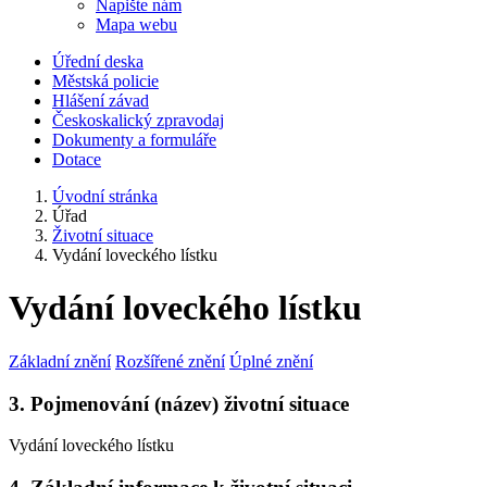
Napište nám
Mapa webu
Úřední deska
Městská policie
Hlášení závad
Českoskalický zpravodaj
Dokumenty a formuláře
Dotace
Úvodní stránka
Úřad
Životní situace
Vydání loveckého lístku
Vydání loveckého lístku
Základní znění
Rozšířené znění
Úplné znění
3. Pojmenování (název) životní situace
Vydání loveckého lístku