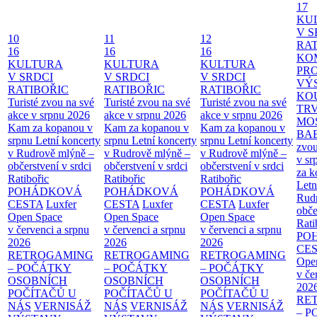
17
KU
V S
10
11
12
RAT
16
16
16
KO
KULTURA
KULTURA
KULTURA
PR
V SRDCI
V SRDCI
V SRDCI
VÝ
RATIBOŘIC
RATIBOŘIC
RATIBOŘIC
KO
Turisté zvou na své
Turisté zvou na své
Turisté zvou na své
TR
akce v srpnu 2026
akce v srpnu 2026
akce v srpnu 2026
MO
Kam za kopanou v
Kam za kopanou v
Kam za kopanou v
BA
srpnu
Letní koncerty
srpnu
Letní koncerty
srpnu
Letní koncerty
zvou
v Rudrově mlýně –
v Rudrově mlýně –
v Rudrově mlýně –
v sr
občerstvení v srdci
občerstvení v srdci
občerstvení v srdci
za k
Ratibořic
Ratibořic
Ratibořic
Letn
POHÁDKOVÁ
POHÁDKOVÁ
POHÁDKOVÁ
Rud
CESTA
Luxfer
CESTA
Luxfer
CESTA
Luxfer
obče
Open Space
Open Space
Open Space
Rati
v červenci a srpnu
v červenci a srpnu
v červenci a srpnu
PO
2026
2026
2026
CE
RETROGAMING
RETROGAMING
RETROGAMING
Ope
– POČÁTKY
– POČÁTKY
– POČÁTKY
v če
OSOBNÍCH
OSOBNÍCH
OSOBNÍCH
202
POČÍTAČŮ U
POČÍTAČŮ U
POČÍTAČŮ U
RE
NÁS
VERNISÁŽ
NÁS
VERNISÁŽ
NÁS
VERNISÁŽ
– 