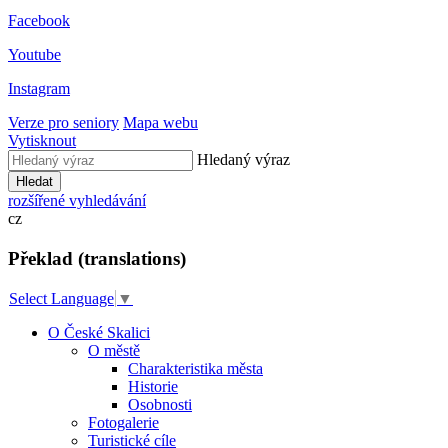
Facebook
Youtube
Instagram
Verze pro seniory
Mapa webu
Vytisknout
Hledaný výraz
Hledat
rozšířené vyhledávání
cz
Překlad (translations)
Select Language
▼
O České Skalici
O městě
Charakteristika města
Historie
Osobnosti
Fotogalerie
Turistické cíle