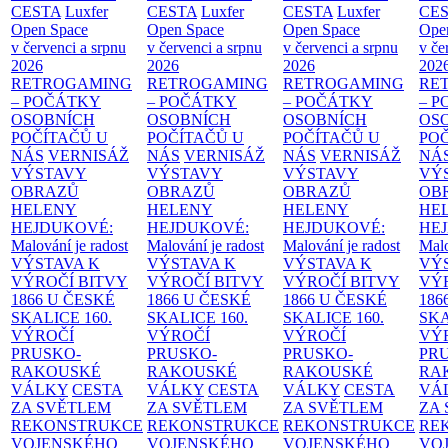
CESTA
Luxfer
CESTA
Luxfer
CESTA
Luxfer
CE
Open Space
Open Space
Open Space
Ope
v červenci a srpnu
v červenci a srpnu
v červenci a srpnu
v če
2026
2026
2026
202
RETROGAMING
RETROGAMING
RETROGAMING
RE
– POČÁTKY
– POČÁTKY
– POČÁTKY
– 
OSOBNÍCH
OSOBNÍCH
OSOBNÍCH
OS
POČÍTAČŮ U
POČÍTAČŮ U
POČÍTAČŮ U
PO
NÁS
VERNISÁŽ
NÁS
VERNISÁŽ
NÁS
VERNISÁŽ
NÁ
VÝSTAVY
VÝSTAVY
VÝSTAVY
VÝ
OBRAZŮ
OBRAZŮ
OBRAZŮ
OB
HELENY
HELENY
HELENY
HE
HEJDUKOVÉ:
HEJDUKOVÉ:
HEJDUKOVÉ:
HE
Malování je radost
Malování je radost
Malování je radost
Malo
VÝSTAVA K
VÝSTAVA K
VÝSTAVA K
VÝ
VÝROČÍ BITVY
VÝROČÍ BITVY
VÝROČÍ BITVY
VÝ
1866 U ČESKÉ
1866 U ČESKÉ
1866 U ČESKÉ
186
SKALICE
160.
SKALICE
160.
SKALICE
160.
SK
VÝROČÍ
VÝROČÍ
VÝROČÍ
VÝ
PRUSKO-
PRUSKO-
PRUSKO-
PR
RAKOUSKÉ
RAKOUSKÉ
RAKOUSKÉ
RA
VÁLKY
CESTA
VÁLKY
CESTA
VÁLKY
CESTA
VÁ
ZA SVĚTLEM
ZA SVĚTLEM
ZA SVĚTLEM
ZA
REKONSTRUKCE
REKONSTRUKCE
REKONSTRUKCE
RE
VOJENSKÉHO
VOJENSKÉHO
VOJENSKÉHO
VO