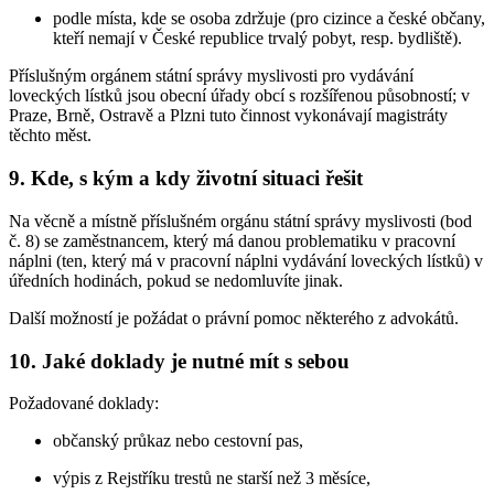
podle místa, kde se osoba zdržuje (pro cizince a české občany,
kteří nemají v České republice trvalý pobyt, resp. bydliště).
Příslušným orgánem státní správy myslivosti pro vydávání
loveckých lístků jsou obecní úřady obcí s rozšířenou působností; v
Praze, Brně, Ostravě a Plzni tuto činnost vykonávají magistráty
těchto měst.
9. Kde, s kým a kdy životní situaci řešit
Na věcně a místně příslušném orgánu státní správy myslivosti (bod
č. 8) se zaměstnancem, který má danou problematiku v pracovní
náplni (ten, který má v pracovní náplni vydávání loveckých lístků) v
úředních hodinách, pokud se nedomluvíte jinak.
Další možností je požádat o právní pomoc některého z advokátů.
10. Jaké doklady je nutné mít s sebou
Požadované doklady:
občanský průkaz nebo cestovní pas,
výpis z Rejstříku trestů ne starší než 3 měsíce,