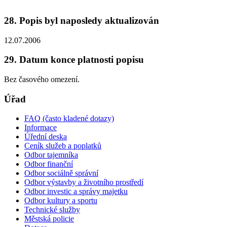
28. Popis byl naposledy aktualizován
12.07.2006
29. Datum konce platnosti popisu
Bez časového omezení.
Úřad
FAQ (často kladené dotazy)
Informace
Úřední deska
Ceník služeb a poplatků
Odbor tajemníka
Odbor finanční
Odbor sociálně správní
Odbor výstavby a životního prostředí
Odbor investic a správy majetku
Odbor kultury a sportu
Technické služby
Městská policie