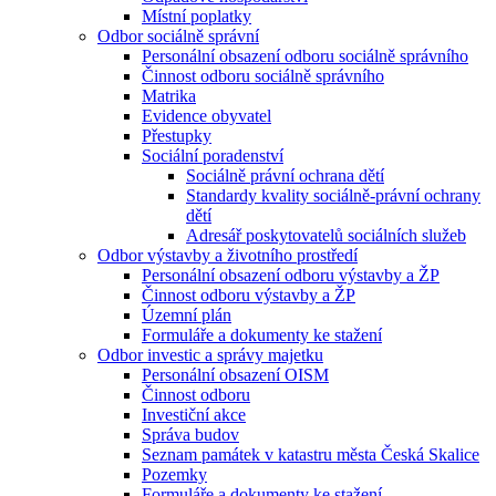
Místní poplatky
Odbor sociálně správní
Personální obsazení odboru sociálně správního
Činnost odboru sociálně správního
Matrika
Evidence obyvatel
Přestupky
Sociální poradenství
Sociálně právní ochrana dětí
Standardy kvality sociálně-právní ochrany
dětí
Adresář poskytovatelů sociálních služeb
Odbor výstavby a životního prostředí
Personální obsazení odboru výstavby a ŽP
Činnost odboru výstavby a ŽP
Územní plán
Formuláře a dokumenty ke stažení
Odbor investic a správy majetku
Personální obsazení OISM
Činnost odboru
Investiční akce
Správa budov
Seznam památek v katastru města Česká Skalice
Pozemky
Formuláře a dokumenty ke stažení