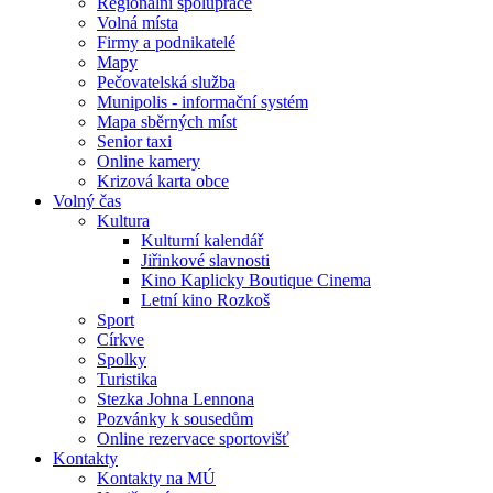
Regionální spolupráce
Volná místa
Firmy a podnikatelé
Mapy
Pečovatelská služba
Munipolis - informační systém
Mapa sběrných míst
Senior taxi
Online kamery
Krizová karta obce
Volný čas
Kultura
Kulturní kalendář
Jiřinkové slavnosti
Kino Kaplicky Boutique Cinema
Letní kino Rozkoš
Sport
Církve
Spolky
Turistika
Stezka Johna Lennona
Pozvánky k sousedům
Online rezervace sportovišť
Kontakty
Kontakty na MÚ