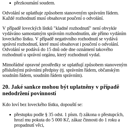
přezkoumání soudem.
Odvolání se uplatňuje způsobem stanoveným správním řádem.
Každé rozhodnutí musí obsahovat poučení o odvolání.
V případě loveckých lístků "kladné rozhodnutí" není obvykle
vydáváno samostatným správním rozhodnutím, ale přímo vydáním
loveckého lístku. V případě negativního rozhodnutí se vydává
správní rozhodnutí, které musí obsahovat i poučení o odvolání.
Odvolání se podává do 15 dnů ode dne oznámení takového
rozhodnutí u správní orgánu, který rozhodnutí vydal.
Mimořádné opravné prostředky se uplatňují způsobem stanoveným
příslušnými právními předpisy (tj. správním řádem, občanským
soudním řádem, soudním řádem správním).
20. Jaké sankce mohou být uplatněny v případě
nedodržení povinností
Kdo loví bez loveckého lístku, dopouští se:
přestupku podle § 35 odst. 1 písm. f) zákona o přestupcích,
hrozí mu pokuta do 5 000 Kč, zákaz činnosti do 1 roku a
propadnutí věci,