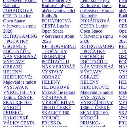
občerstvení v srdci
Letní koncerty v
Letní koncerty v
Letn
Ratibořic
Rudrově mlýně –
Rudrově mlýně –
Rud
POHÁDKOVÁ
občerstvení v srdci
občerstvení v srdci
obče
CESTA
Luxfer
Ratibořic
Ratibořic
Rati
Open Space
POHÁDKOVÁ
POHÁDKOVÁ
PO
v červenci a srpnu
CESTA
Luxfer
CESTA
Luxfer
CE
2026
Open Space
Open Space
Ope
RETROGAMING
v červenci a srpnu
v červenci a srpnu
v če
– POČÁTKY
2026
2026
202
OSOBNÍCH
RETROGAMING
RETROGAMING
RE
POČÍTAČŮ U
– POČÁTKY
– POČÁTKY
– 
NÁS
VERNISÁŽ
OSOBNÍCH
OSOBNÍCH
OS
VÝSTAVY
POČÍTAČŮ U
POČÍTAČŮ U
PO
OBRAZŮ
NÁS
VERNISÁŽ
NÁS
VERNISÁŽ
NÁ
HELENY
VÝSTAVY
VÝSTAVY
VÝ
HEJDUKOVÉ:
OBRAZŮ
OBRAZŮ
OB
Malování je radost
HELENY
HELENY
HE
VÝSTAVA K
HEJDUKOVÉ:
HEJDUKOVÉ:
HE
VÝROČÍ BITVY
Malování je radost
Malování je radost
Malo
1866 U ČESKÉ
VÝSTAVA K
VÝSTAVA K
VÝ
SKALICE
160.
VÝROČÍ BITVY
VÝROČÍ BITVY
VÝ
VÝROČÍ
1866 U ČESKÉ
1866 U ČESKÉ
186
PRUSKO-
SKALICE
160.
SKALICE
160.
SK
RAKOUSKÉ
VÝROČÍ
VÝROČÍ
VÝ
VÁLKY
CESTA
PRUSKO-
PRUSKO-
PR