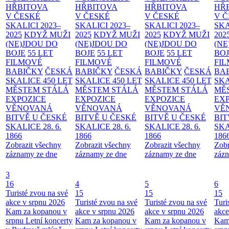
HŘBITOVA
HŘBITOVA
HŘBITOVA
HŘ
V ČESKÉ
V ČESKÉ
V ČESKÉ
V 
SKALICI 2023–
SKALICI 2023–
SKALICI 2023–
SKA
2025
KDYŽ MUŽI
2025
KDYŽ MUŽI
2025
KDYŽ MUŽI
202
(NE)JDOU DO
(NE)JDOU DO
(NE)JDOU DO
(NE
BOJE
55 LET
BOJE
55 LET
BOJE
55 LET
BO
FILMOVÉ
FILMOVÉ
FILMOVÉ
FI
BABIČKY
ČESKÁ
BABIČKY
ČESKÁ
BABIČKY
ČESKÁ
BA
SKALICE 450 LET
SKALICE 450 LET
SKALICE 450 LET
SKA
MĚSTEM
STÁLÁ
MĚSTEM
STÁLÁ
MĚSTEM
STÁLÁ
MĚ
EXPOZICE
EXPOZICE
EXPOZICE
EX
VĚNOVANÁ
VĚNOVANÁ
VĚNOVANÁ
VĚ
BITVĚ U ČESKÉ
BITVĚ U ČESKÉ
BITVĚ U ČESKÉ
BIT
SKALICE 28. 6.
SKALICE 28. 6.
SKALICE 28. 6.
SKA
1866
1866
1866
186
Zobrazit všechny
Zobrazit všechny
Zobrazit všechny
Zobr
záznamy ze dne
záznamy ze dne
záznamy ze dne
zázn
3
16
4
5
6
Turisté zvou na své
15
15
15
akce v srpnu 2026
Turisté zvou na své
Turisté zvou na své
Turi
Kam za kopanou v
akce v srpnu 2026
akce v srpnu 2026
akce
srpnu
Letní koncerty
Kam za kopanou v
Kam za kopanou v
Kam