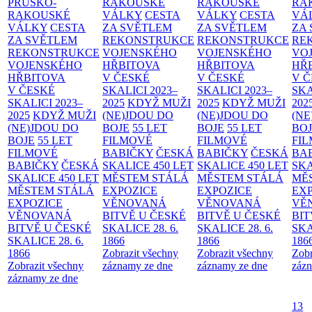
PRUSKO-
RAKOUSKÉ
RAKOUSKÉ
RA
RAKOUSKÉ
VÁLKY
CESTA
VÁLKY
CESTA
VÁ
VÁLKY
CESTA
ZA SVĚTLEM
ZA SVĚTLEM
ZA
ZA SVĚTLEM
REKONSTRUKCE
REKONSTRUKCE
RE
REKONSTRUKCE
VOJENSKÉHO
VOJENSKÉHO
VO
VOJENSKÉHO
HŘBITOVA
HŘBITOVA
HŘ
HŘBITOVA
V ČESKÉ
V ČESKÉ
V 
V ČESKÉ
SKALICI 2023–
SKALICI 2023–
SKA
SKALICI 2023–
2025
KDYŽ MUŽI
2025
KDYŽ MUŽI
202
2025
KDYŽ MUŽI
(NE)JDOU DO
(NE)JDOU DO
(NE
(NE)JDOU DO
BOJE
55 LET
BOJE
55 LET
BO
BOJE
55 LET
FILMOVÉ
FILMOVÉ
FI
FILMOVÉ
BABIČKY
ČESKÁ
BABIČKY
ČESKÁ
BA
BABIČKY
ČESKÁ
SKALICE 450 LET
SKALICE 450 LET
SKA
SKALICE 450 LET
MĚSTEM
STÁLÁ
MĚSTEM
STÁLÁ
MĚ
MĚSTEM
STÁLÁ
EXPOZICE
EXPOZICE
EX
EXPOZICE
VĚNOVANÁ
VĚNOVANÁ
VĚ
VĚNOVANÁ
BITVĚ U ČESKÉ
BITVĚ U ČESKÉ
BIT
BITVĚ U ČESKÉ
SKALICE 28. 6.
SKALICE 28. 6.
SKA
SKALICE 28. 6.
1866
1866
186
1866
Zobrazit všechny
Zobrazit všechny
Zobr
Zobrazit všechny
záznamy ze dne
záznamy ze dne
zázn
záznamy ze dne
13