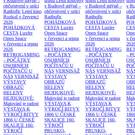
v Rudrově mlýně –
srpnu
Letní koncerty
srpnu
Letní koncerty
srp
občerstvení v srdci
v Rudrově mlýně –
v Rudrově mlýně –
v Ru
Ratibořic
Letní kino
občerstvení v srdci
občerstvení v srdci
obče
Rozkoš v červenci
Ratibořic
Ratibořic
Rati
2026
POHÁDKOVÁ
POHÁDKOVÁ
PO
POHÁDKOVÁ
CESTA
Luxfer
CESTA
Luxfer
CE
CESTA
Luxfer
Open Space
Open Space
Ope
Open Space
v červenci a srpnu
v červenci a srpnu
v če
v červenci a srpnu
2026
2026
202
2026
RETROGAMING
RETROGAMING
RE
RETROGAMING
– POČÁTKY
– POČÁTKY
– 
– POČÁTKY
OSOBNÍCH
OSOBNÍCH
OS
OSOBNÍCH
POČÍTAČŮ U
POČÍTAČŮ U
PO
POČÍTAČŮ U
NÁS
VERNISÁŽ
NÁS
VERNISÁŽ
NÁ
NÁS
VERNISÁŽ
VÝSTAVY
VÝSTAVY
VÝ
VÝSTAVY
OBRAZŮ
OBRAZŮ
OB
OBRAZŮ
HELENY
HELENY
HE
HELENY
HEJDUKOVÉ:
HEJDUKOVÉ:
HE
HEJDUKOVÉ:
Malování je radost
Malování je radost
Malo
Malování je radost
VÝSTAVA K
VÝSTAVA K
VÝ
VÝSTAVA K
VÝROČÍ BITVY
VÝROČÍ BITVY
VÝ
VÝROČÍ BITVY
1866 U ČESKÉ
1866 U ČESKÉ
186
1866 U ČESKÉ
SKALICE
160.
SKALICE
160.
SK
SKALICE
160.
VÝROČÍ
VÝROČÍ
VÝ
VÝROČÍ
PRUSKO-
PRUSKO-
PR