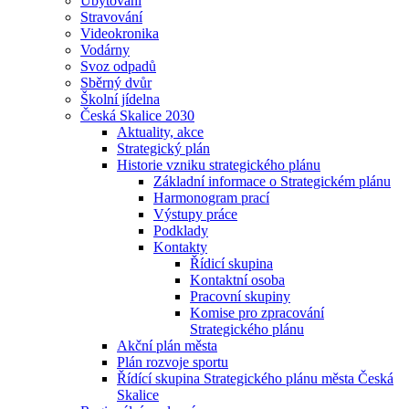
Ubytování
Stravování
Videokronika
Vodárny
Svoz odpadů
Sběrný dvůr
Školní jídelna
Česká Skalice 2030
Aktuality, akce
Strategický plán
Historie vzniku strategického plánu
Základní informace o Strategickém plánu
Harmonogram prací
Výstupy práce
Podklady
Kontakty
Řídicí skupina
Kontaktní osoba
Pracovní skupiny
Komise pro zpracování
Strategického plánu
Akční plán města
Plán rozvoje sportu
Řídící skupina Strategického plánu města Česká
Skalice