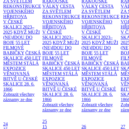
ZA SVĚTLEM
RAKOUSKÉ
RAKOUSKÉ
RA
REKONSTRUKCE
VÁLKY
CESTA
VÁLKY
CESTA
VÁ
VOJENSKÉHO
ZA SVĚTLEM
ZA SVĚTLEM
ZA
HŘBITOVA
REKONSTRUKCE
REKONSTRUKCE
RE
V ČESKÉ
VOJENSKÉHO
VOJENSKÉHO
VO
SKALICI 2023–
HŘBITOVA
HŘBITOVA
HŘ
2025
KDYŽ MUŽI
V ČESKÉ
V ČESKÉ
V 
(NE)JDOU DO
SKALICI 2023–
SKALICI 2023–
SKA
BOJE
55 LET
2025
KDYŽ MUŽI
2025
KDYŽ MUŽI
202
FILMOVÉ
(NE)JDOU DO
(NE)JDOU DO
(NE
BABIČKY
ČESKÁ
BOJE
55 LET
BOJE
55 LET
BO
SKALICE 450 LET
FILMOVÉ
FILMOVÉ
FI
MĚSTEM
STÁLÁ
BABIČKY
ČESKÁ
BABIČKY
ČESKÁ
BA
EXPOZICE
SKALICE 450 LET
SKALICE 450 LET
SKA
VĚNOVANÁ
MĚSTEM
STÁLÁ
MĚSTEM
STÁLÁ
MĚ
BITVĚ U ČESKÉ
EXPOZICE
EXPOZICE
EX
SKALICE 28. 6.
VĚNOVANÁ
VĚNOVANÁ
VĚ
1866
BITVĚ U ČESKÉ
BITVĚ U ČESKÉ
BIT
Zobrazit všechny
SKALICE 28. 6.
SKALICE 28. 6.
SKA
záznamy ze dne
1866
1866
186
Zobrazit všechny
Zobrazit všechny
Zobr
záznamy ze dne
záznamy ze dne
zázn
25
24
15
26
27