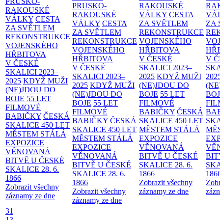
PRUSKO-
PRUSKO-
RAKOUSKÉ
RA
RAKOUSKÉ
RAKOUSKÉ
VÁLKY
CESTA
VÁ
VÁLKY
CESTA
VÁLKY
CESTA
ZA SVĚTLEM
ZA
ZA SVĚTLEM
ZA SVĚTLEM
REKONSTRUKCE
RE
REKONSTRUKCE
REKONSTRUKCE
VOJENSKÉHO
VO
VOJENSKÉHO
VOJENSKÉHO
HŘBITOVA
HŘ
HŘBITOVA
HŘBITOVA
V ČESKÉ
V 
V ČESKÉ
V ČESKÉ
SKALICI 2023–
SKA
SKALICI 2023–
SKALICI 2023–
2025
KDYŽ MUŽI
202
2025
KDYŽ MUŽI
2025
KDYŽ MUŽI
(NE)JDOU DO
(NE
(NE)JDOU DO
(NE)JDOU DO
BOJE
55 LET
BO
BOJE
55 LET
BOJE
55 LET
FILMOVÉ
FI
FILMOVÉ
FILMOVÉ
BABIČKY
ČESKÁ
BA
BABIČKY
ČESKÁ
BABIČKY
ČESKÁ
SKALICE 450 LET
SKA
SKALICE 450 LET
SKALICE 450 LET
MĚSTEM
STÁLÁ
MĚ
MĚSTEM
STÁLÁ
MĚSTEM
STÁLÁ
EXPOZICE
EX
EXPOZICE
EXPOZICE
VĚNOVANÁ
VĚ
VĚNOVANÁ
VĚNOVANÁ
BITVĚ U ČESKÉ
BIT
BITVĚ U ČESKÉ
BITVĚ U ČESKÉ
SKALICE 28. 6.
SKA
SKALICE 28. 6.
SKALICE 28. 6.
1866
186
1866
1866
Zobrazit všechny
Zobr
Zobrazit všechny
Zobrazit všechny
záznamy ze dne
zázn
záznamy ze dne
záznamy ze dne
31
13