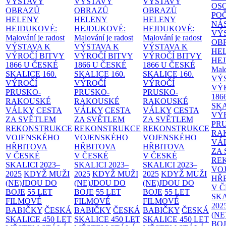
VÝSTAVY
VÝSTAVY
VÝSTAVY
OS
OBRAZŮ
OBRAZŮ
OBRAZŮ
PO
HELENY
HELENY
HELENY
NÁ
HEJDUKOVÉ:
HEJDUKOVÉ:
HEJDUKOVÉ:
VÝ
Malování je radost
Malování je radost
Malování je radost
OB
VÝSTAVA K
VÝSTAVA K
VÝSTAVA K
HE
VÝROČÍ BITVY
VÝROČÍ BITVY
VÝROČÍ BITVY
HE
1866 U ČESKÉ
1866 U ČESKÉ
1866 U ČESKÉ
Malo
SKALICE
160.
SKALICE
160.
SKALICE
160.
VÝ
VÝROČÍ
VÝROČÍ
VÝROČÍ
VÝ
PRUSKO-
PRUSKO-
PRUSKO-
186
RAKOUSKÉ
RAKOUSKÉ
RAKOUSKÉ
SK
VÁLKY
CESTA
VÁLKY
CESTA
VÁLKY
CESTA
VÝ
ZA SVĚTLEM
ZA SVĚTLEM
ZA SVĚTLEM
PR
REKONSTRUKCE
REKONSTRUKCE
REKONSTRUKCE
RA
VOJENSKÉHO
VOJENSKÉHO
VOJENSKÉHO
VÁ
HŘBITOVA
HŘBITOVA
HŘBITOVA
ZA
V ČESKÉ
V ČESKÉ
V ČESKÉ
RE
SKALICI 2023–
SKALICI 2023–
SKALICI 2023–
VO
2025
KDYŽ MUŽI
2025
KDYŽ MUŽI
2025
KDYŽ MUŽI
HŘ
(NE)JDOU DO
(NE)JDOU DO
(NE)JDOU DO
V 
BOJE
55 LET
BOJE
55 LET
BOJE
55 LET
SKA
FILMOVÉ
FILMOVÉ
FILMOVÉ
202
BABIČKY
ČESKÁ
BABIČKY
ČESKÁ
BABIČKY
ČESKÁ
(NE
SKALICE 450 LET
SKALICE 450 LET
SKALICE 450 LET
BO