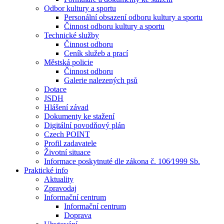
Odbor kultury a sportu
Personální obsazení odboru kultury a sportu
Činnost odboru kultury a sportu
Technické služby
Činnost odboru
Ceník služeb a prací
Městská policie
Činnost odboru
Galerie nalezených psů
Dotace
JSDH
Hlášení závad
Dokumenty ke stažení
Digitální povodňový plán
Czech POINT
Profil zadavatele
Životní situace
Informace poskytnuté dle zákona č. 106⁄1999 Sb.
Praktické info
Aktuality
Zpravodaj
Informační centrum
Informační centrum
Doprava