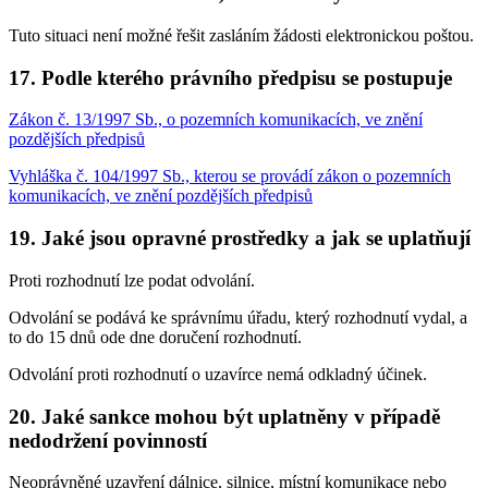
Tuto situaci není možné řešit zasláním žádosti elektronickou poštou.
17. Podle kterého právního předpisu se postupuje
Zákon č. 13/1997 Sb., o pozemních komunikacích, ve znění
pozdějších předpisů
Vyhláška č. 104/1997 Sb., kterou se provádí zákon o pozemních
komunikacích, ve znění pozdějších předpisů
19. Jaké jsou opravné prostředky a jak se uplatňují
Proti rozhodnutí lze podat odvolání.
Odvolání se podává ke správnímu úřadu, který rozhodnutí vydal, a
to do 15 dnů ode dne doručení rozhodnutí.
Odvolání proti rozhodnutí o uzavírce nemá odkladný účinek.
20. Jaké sankce mohou být uplatněny v případě
nedodržení povinností
Neoprávněné uzavření dálnice, silnice, místní komunikace nebo