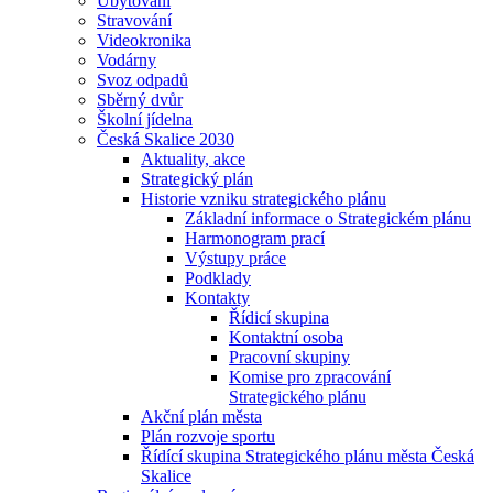
Ubytování
Stravování
Videokronika
Vodárny
Svoz odpadů
Sběrný dvůr
Školní jídelna
Česká Skalice 2030
Aktuality, akce
Strategický plán
Historie vzniku strategického plánu
Základní informace o Strategickém plánu
Harmonogram prací
Výstupy práce
Podklady
Kontakty
Řídicí skupina
Kontaktní osoba
Pracovní skupiny
Komise pro zpracování
Strategického plánu
Akční plán města
Plán rozvoje sportu
Řídící skupina Strategického plánu města Česká
Skalice