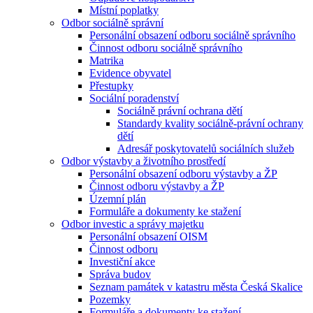
Místní poplatky
Odbor sociálně správní
Personální obsazení odboru sociálně správního
Činnost odboru sociálně správního
Matrika
Evidence obyvatel
Přestupky
Sociální poradenství
Sociálně právní ochrana dětí
Standardy kvality sociálně-právní ochrany
dětí
Adresář poskytovatelů sociálních služeb
Odbor výstavby a životního prostředí
Personální obsazení odboru výstavby a ŽP
Činnost odboru výstavby a ŽP
Územní plán
Formuláře a dokumenty ke stažení
Odbor investic a správy majetku
Personální obsazení OISM
Činnost odboru
Investiční akce
Správa budov
Seznam památek v katastru města Česká Skalice
Pozemky
Formuláře a dokumenty ke stažení