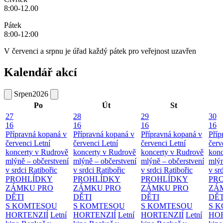
8:00-12.00
Pátek
8:00-12:00
V červenci a srpnu je úřad každý pátek pro veřejnost uzavřen
Kalendář akcí
Srpen
2026
Po
Út
St
27
28
29
30
16
16
16
16
Přípravná kopaná v
Přípravná kopaná v
Přípravná kopaná v
Příp
červenci
Letní
červenci
Letní
červenci
Letní
červ
koncerty v Rudrově
koncerty v Rudrově
koncerty v Rudrově
konc
mlýně – občerstvení
mlýně – občerstvení
mlýně – občerstvení
mlýn
v srdci Ratibořic
v srdci Ratibořic
v srdci Ratibořic
v sr
PROHLÍDKY
PROHLÍDKY
PROHLÍDKY
PR
ZÁMKU PRO
ZÁMKU PRO
ZÁMKU PRO
ZÁ
DĚTI
DĚTI
DĚTI
DĚT
S KOMTESOU
S KOMTESOU
S KOMTESOU
S 
HORTENZIÍ
Letní
HORTENZIÍ
Letní
HORTENZIÍ
Letní
HOR