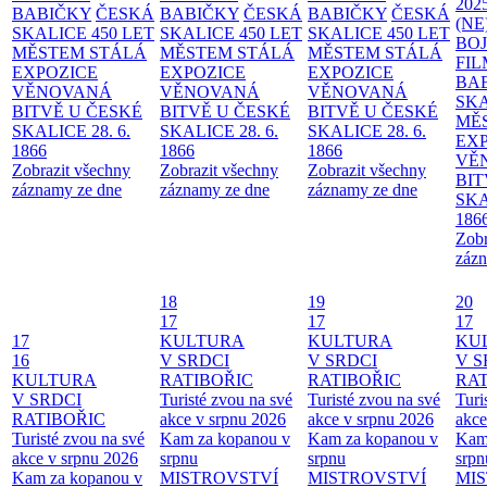
202
BABIČKY
ČESKÁ
BABIČKY
ČESKÁ
BABIČKY
ČESKÁ
(NE
SKALICE 450 LET
SKALICE 450 LET
SKALICE 450 LET
BO
MĚSTEM
STÁLÁ
MĚSTEM
STÁLÁ
MĚSTEM
STÁLÁ
FI
EXPOZICE
EXPOZICE
EXPOZICE
BA
VĚNOVANÁ
VĚNOVANÁ
VĚNOVANÁ
SKA
BITVĚ U ČESKÉ
BITVĚ U ČESKÉ
BITVĚ U ČESKÉ
MĚ
SKALICE 28. 6.
SKALICE 28. 6.
SKALICE 28. 6.
EX
1866
1866
1866
VĚ
Zobrazit všechny
Zobrazit všechny
Zobrazit všechny
BIT
záznamy ze dne
záznamy ze dne
záznamy ze dne
SKA
186
Zobr
zázn
18
19
20
17
17
17
17
KULTURA
KULTURA
KU
16
V SRDCI
V SRDCI
V S
KULTURA
RATIBOŘIC
RATIBOŘIC
RAT
V SRDCI
Turisté zvou na své
Turisté zvou na své
Turi
RATIBOŘIC
akce v srpnu 2026
akce v srpnu 2026
akce
Turisté zvou na své
Kam za kopanou v
Kam za kopanou v
Kam
akce v srpnu 2026
srpnu
srpnu
srpn
Kam za kopanou v
MISTROVSTVÍ
MISTROVSTVÍ
MI