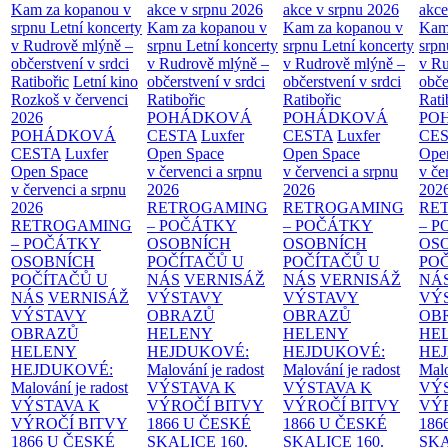
Kam za kopanou v
akce v srpnu 2026
akce v srpnu 2026
akce
srpnu
Letní koncerty
Kam za kopanou v
Kam za kopanou v
Kam
v Rudrově mlýně –
srpnu
Letní koncerty
srpnu
Letní koncerty
srp
občerstvení v srdci
v Rudrově mlýně –
v Rudrově mlýně –
v Ru
Ratibořic
Letní kino
občerstvení v srdci
občerstvení v srdci
obče
Rozkoš v červenci
Ratibořic
Ratibořic
Rati
2026
POHÁDKOVÁ
POHÁDKOVÁ
PO
POHÁDKOVÁ
CESTA
Luxfer
CESTA
Luxfer
CE
CESTA
Luxfer
Open Space
Open Space
Ope
Open Space
v červenci a srpnu
v červenci a srpnu
v če
v červenci a srpnu
2026
2026
202
2026
RETROGAMING
RETROGAMING
RE
RETROGAMING
– POČÁTKY
– POČÁTKY
– 
– POČÁTKY
OSOBNÍCH
OSOBNÍCH
OS
OSOBNÍCH
POČÍTAČŮ U
POČÍTAČŮ U
PO
POČÍTAČŮ U
NÁS
VERNISÁŽ
NÁS
VERNISÁŽ
NÁ
NÁS
VERNISÁŽ
VÝSTAVY
VÝSTAVY
VÝ
VÝSTAVY
OBRAZŮ
OBRAZŮ
OB
OBRAZŮ
HELENY
HELENY
HE
HELENY
HEJDUKOVÉ:
HEJDUKOVÉ:
HE
HEJDUKOVÉ:
Malování je radost
Malování je radost
Malo
Malování je radost
VÝSTAVA K
VÝSTAVA K
VÝ
VÝSTAVA K
VÝROČÍ BITVY
VÝROČÍ BITVY
VÝ
VÝROČÍ BITVY
1866 U ČESKÉ
1866 U ČESKÉ
186
1866 U ČESKÉ
SKALICE
160.
SKALICE
160.
SK