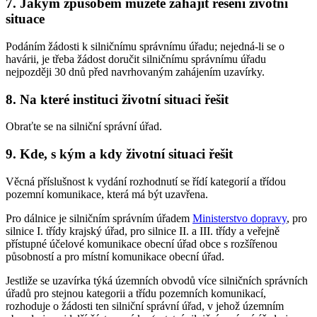
7. Jakým způsobem můžete zahájit řešení životní
situace
Podáním žádosti k silničnímu správnímu úřadu; nejedná-li se o
havárii, je třeba žádost doručit silničnímu správnímu úřadu
nejpozději 30 dnů před navrhovaným zahájením uzavírky.
8. Na které instituci životní situaci řešit
Obraťte se na silniční správní úřad.
9. Kde, s kým a kdy životní situaci řešit
Věcná příslušnost k vydání rozhodnutí se řídí kategorií a třídou
pozemní komunikace, která má být uzavřena.
Pro dálnice je silničním správním úřadem
Ministerstvo dopravy
, pro
silnice I. třídy krajský úřad, pro silnice II. a III. třídy a veřejně
přístupné účelové komunikace obecní úřad obce s rozšířenou
působností a pro místní komunikace obecní úřad.
Jestliže se uzavírka týká územních obvodů více silničních správních
úřadů pro stejnou kategorii a třídu pozemních komunikací,
rozhoduje o žádosti ten silniční správní úřad, v jehož územním