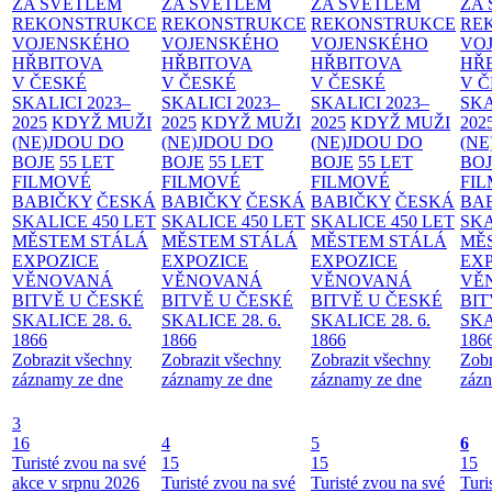
ZA SVĚTLEM
ZA SVĚTLEM
ZA SVĚTLEM
ZA
REKONSTRUKCE
REKONSTRUKCE
REKONSTRUKCE
RE
VOJENSKÉHO
VOJENSKÉHO
VOJENSKÉHO
VO
HŘBITOVA
HŘBITOVA
HŘBITOVA
HŘ
V ČESKÉ
V ČESKÉ
V ČESKÉ
V 
SKALICI 2023–
SKALICI 2023–
SKALICI 2023–
SKA
2025
KDYŽ MUŽI
2025
KDYŽ MUŽI
2025
KDYŽ MUŽI
202
(NE)JDOU DO
(NE)JDOU DO
(NE)JDOU DO
(NE
BOJE
55 LET
BOJE
55 LET
BOJE
55 LET
BO
FILMOVÉ
FILMOVÉ
FILMOVÉ
FI
BABIČKY
ČESKÁ
BABIČKY
ČESKÁ
BABIČKY
ČESKÁ
BA
SKALICE 450 LET
SKALICE 450 LET
SKALICE 450 LET
SKA
MĚSTEM
STÁLÁ
MĚSTEM
STÁLÁ
MĚSTEM
STÁLÁ
MĚ
EXPOZICE
EXPOZICE
EXPOZICE
EX
VĚNOVANÁ
VĚNOVANÁ
VĚNOVANÁ
VĚ
BITVĚ U ČESKÉ
BITVĚ U ČESKÉ
BITVĚ U ČESKÉ
BIT
SKALICE 28. 6.
SKALICE 28. 6.
SKALICE 28. 6.
SKA
1866
1866
1866
186
Zobrazit všechny
Zobrazit všechny
Zobrazit všechny
Zobr
záznamy ze dne
záznamy ze dne
záznamy ze dne
zázn
3
16
4
5
6
Turisté zvou na své
15
15
15
akce v srpnu 2026
Turisté zvou na své
Turisté zvou na své
Turi