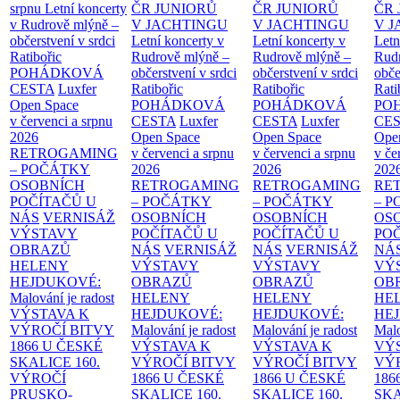
srpnu
Letní koncerty
ČR JUNIORŮ
ČR JUNIORŮ
ČR 
v Rudrově mlýně –
V JACHTINGU
V JACHTINGU
V 
občerstvení v srdci
Letní koncerty v
Letní koncerty v
Letn
Ratibořic
Rudrově mlýně –
Rudrově mlýně –
Rud
POHÁDKOVÁ
občerstvení v srdci
občerstvení v srdci
obče
CESTA
Luxfer
Ratibořic
Ratibořic
Rati
Open Space
POHÁDKOVÁ
POHÁDKOVÁ
PO
v červenci a srpnu
CESTA
Luxfer
CESTA
Luxfer
CE
2026
Open Space
Open Space
Ope
RETROGAMING
v červenci a srpnu
v červenci a srpnu
v če
– POČÁTKY
2026
2026
202
OSOBNÍCH
RETROGAMING
RETROGAMING
RE
POČÍTAČŮ U
– POČÁTKY
– POČÁTKY
– 
NÁS
VERNISÁŽ
OSOBNÍCH
OSOBNÍCH
OS
VÝSTAVY
POČÍTAČŮ U
POČÍTAČŮ U
PO
OBRAZŮ
NÁS
VERNISÁŽ
NÁS
VERNISÁŽ
NÁ
HELENY
VÝSTAVY
VÝSTAVY
VÝ
HEJDUKOVÉ:
OBRAZŮ
OBRAZŮ
OB
Malování je radost
HELENY
HELENY
HE
VÝSTAVA K
HEJDUKOVÉ:
HEJDUKOVÉ:
HE
VÝROČÍ BITVY
Malování je radost
Malování je radost
Malo
1866 U ČESKÉ
VÝSTAVA K
VÝSTAVA K
VÝ
SKALICE
160.
VÝROČÍ BITVY
VÝROČÍ BITVY
VÝ
VÝROČÍ
1866 U ČESKÉ
1866 U ČESKÉ
186
PRUSKO-
SKALICE
160.
SKALICE
160.
SK