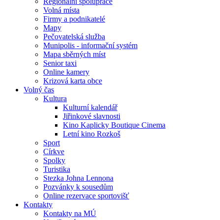
Regionální spolupráce
Volná místa
Firmy a podnikatelé
Mapy
Pečovatelská služba
Munipolis - informační systém
Mapa sběrných míst
Senior taxi
Online kamery
Krizová karta obce
Volný čas
Kultura
Kulturní kalendář
Jiřinkové slavnosti
Kino Kaplicky Boutique Cinema
Letní kino Rozkoš
Sport
Církve
Spolky
Turistika
Stezka Johna Lennona
Pozvánky k sousedům
Online rezervace sportovišť
Kontakty
Kontakty na MÚ