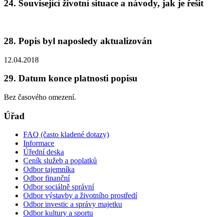
24. Související životní situace a návody, jak je řešit
28. Popis byl naposledy aktualizován
12.04.2018
29. Datum konce platnosti popisu
Bez časového omezení.
Úřad
FAQ (často kladené dotazy)
Informace
Úřední deska
Ceník služeb a poplatků
Odbor tajemníka
Odbor finanční
Odbor sociálně správní
Odbor výstavby a životního prostředí
Odbor investic a správy majetku
Odbor kultury a sportu