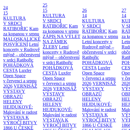
25
24
15
26
27
15
KULTURA
14
14
KULTURA
V SRDCI
KULTURA
KU
V SRDCI
RATIBOŘIC
Kam
V SRDCI
V S
RATIBOŘIC
Kam
za kopanou v srpnu
RATIBOŘIC
Kam
RAT
za kopanou v srpnu
ZÁPIS NA VÝLET
za kopanou v srpnu
za k
MALOSKALICKÉ
NA ZÁMEK
Letní koncerty v
Letn
POSVÍCENÍ
Letní
ŽLEBY
Letní
Rudrově mlýně –
Rud
koncerty v Rudrově
koncerty v Rudrově
občerstvení v srdci
obče
mlýně – občerstvení
mlýně – občerstvení
Ratibořic
Rati
v srdci Ratibořic
v srdci Ratibořic
POHÁDKOVÁ
PO
POHÁDKOVÁ
POHÁDKOVÁ
CESTA
Luxfer
CE
CESTA
Luxfer
CESTA
Luxfer
Open Space
Ope
Open Space
Open Space
v červenci a srpnu
v če
v červenci a srpnu
v červenci a srpnu
2026
VERNISÁŽ
202
2026
VERNISÁŽ
2026
VERNISÁŽ
VÝSTAVY
VÝ
VÝSTAVY
VÝSTAVY
OBRAZŮ
OB
OBRAZŮ
OBRAZŮ
HELENY
HE
HELENY
HELENY
HEJDUKOVÉ:
HE
HEJDUKOVÉ:
HEJDUKOVÉ:
Malování je radost
Malo
Malování je radost
Malování je radost
VÝSTAVA K
VÝ
VÝSTAVA K
VÝSTAVA K
VÝROČÍ BITVY
VÝ
VÝROČÍ BITVY
VÝROČÍ BITVY
1866 U ČESKÉ
186
1866 U ČESKÉ