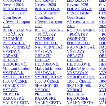
kino Rozkoš v
kino Rozkoš v
kino Rozkoš v
kino
červenci 2026
červenci 2026
červenci 2026
červ
POHÁDKOVÁ
POHÁDKOVÁ
POHÁDKOVÁ
PO
CESTA
Luxfer
CESTA
Luxfer
CESTA
Luxfer
CE
Open Space
Open Space
Open Space
Ope
v červenci a srpnu
v červenci a srpnu
v červenci a srpnu
v če
2026
2026
2026
202
RETROGAMING
RETROGAMING
RETROGAMING
RE
– POČÁTKY
– POČÁTKY
– POČÁTKY
– 
OSOBNÍCH
OSOBNÍCH
OSOBNÍCH
OS
POČÍTAČŮ U
POČÍTAČŮ U
POČÍTAČŮ U
PO
NÁS
VERNISÁŽ
NÁS
VERNISÁŽ
NÁS
VERNISÁŽ
NÁ
VÝSTAVY
VÝSTAVY
VÝSTAVY
VÝ
OBRAZŮ
OBRAZŮ
OBRAZŮ
OB
HELENY
HELENY
HELENY
HE
HEJDUKOVÉ:
HEJDUKOVÉ:
HEJDUKOVÉ:
HE
Malování je radost
Malování je radost
Malování je radost
Malo
VÝSTAVA K
VÝSTAVA K
VÝSTAVA K
VÝ
VÝROČÍ BITVY
VÝROČÍ BITVY
VÝROČÍ BITVY
VÝ
1866 U ČESKÉ
1866 U ČESKÉ
1866 U ČESKÉ
186
SKALICE
160.
SKALICE
160.
SKALICE
160.
SK
VÝROČÍ
VÝROČÍ
VÝROČÍ
VÝ
PRUSKO-
PRUSKO-
PRUSKO-
PR
RAKOUSKÉ
RAKOUSKÉ
RAKOUSKÉ
RA
VÁLKY
CESTA
VÁLKY
CESTA
VÁLKY
CESTA
VÁ