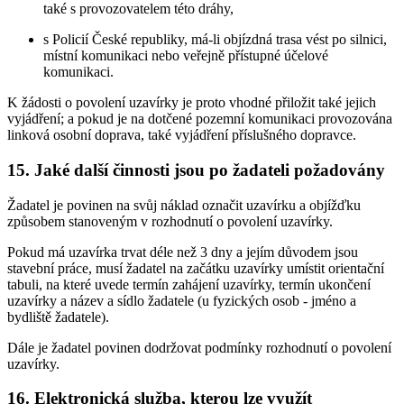
také s provozovatelem této dráhy,
s Policií České republiky, má-li objízdná trasa vést po silnici,
místní komunikaci nebo veřejně přístupné účelové
komunikaci.
K žádosti o povolení uzavírky je proto vhodné přiložit také jejich
vyjádření; a pokud je na dotčené pozemní komunikaci provozována
linková osobní doprava, také vyjádření příslušného dopravce.
15. Jaké další činnosti jsou po žadateli požadovány
Žadatel je povinen na svůj náklad označit uzavírku a objížďku
způsobem stanoveným v rozhodnutí o povolení uzavírky.
Pokud má uzavírka trvat déle než 3 dny a jejím důvodem jsou
stavební práce, musí žadatel na začátku uzavírky umístit orientační
tabuli, na které uvede termín zahájení uzavírky, termín ukončení
uzavírky a název a sídlo žadatele (u fyzických osob - jméno a
bydliště žadatele).
Dále je žadatel povinen dodržovat podmínky rozhodnutí o povolení
uzavírky.
16. Elektronická služba, kterou lze využít