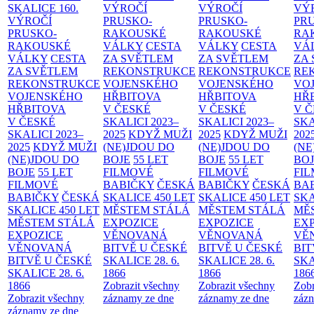
SKALICE
160.
VÝROČÍ
VÝROČÍ
VÝ
VÝROČÍ
PRUSKO-
PRUSKO-
PR
PRUSKO-
RAKOUSKÉ
RAKOUSKÉ
RA
RAKOUSKÉ
VÁLKY
CESTA
VÁLKY
CESTA
VÁ
VÁLKY
CESTA
ZA SVĚTLEM
ZA SVĚTLEM
ZA
ZA SVĚTLEM
REKONSTRUKCE
REKONSTRUKCE
RE
REKONSTRUKCE
VOJENSKÉHO
VOJENSKÉHO
VO
VOJENSKÉHO
HŘBITOVA
HŘBITOVA
HŘ
HŘBITOVA
V ČESKÉ
V ČESKÉ
V 
V ČESKÉ
SKALICI 2023–
SKALICI 2023–
SKA
SKALICI 2023–
2025
KDYŽ MUŽI
2025
KDYŽ MUŽI
202
2025
KDYŽ MUŽI
(NE)JDOU DO
(NE)JDOU DO
(NE
(NE)JDOU DO
BOJE
55 LET
BOJE
55 LET
BO
BOJE
55 LET
FILMOVÉ
FILMOVÉ
FI
FILMOVÉ
BABIČKY
ČESKÁ
BABIČKY
ČESKÁ
BA
BABIČKY
ČESKÁ
SKALICE 450 LET
SKALICE 450 LET
SKA
SKALICE 450 LET
MĚSTEM
STÁLÁ
MĚSTEM
STÁLÁ
MĚ
MĚSTEM
STÁLÁ
EXPOZICE
EXPOZICE
EX
EXPOZICE
VĚNOVANÁ
VĚNOVANÁ
VĚ
VĚNOVANÁ
BITVĚ U ČESKÉ
BITVĚ U ČESKÉ
BIT
BITVĚ U ČESKÉ
SKALICE 28. 6.
SKALICE 28. 6.
SKA
SKALICE 28. 6.
1866
1866
186
1866
Zobrazit všechny
Zobrazit všechny
Zobr
Zobrazit všechny
záznamy ze dne
záznamy ze dne
zázn
záznamy ze dne