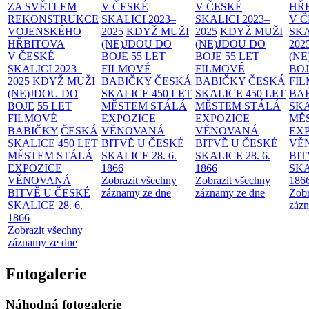
ZA SVĚTLEM
V ČESKÉ
V ČESKÉ
HŘ
REKONSTRUKCE
SKALICI 2023–
SKALICI 2023–
V 
VOJENSKÉHO
2025
KDYŽ MUŽI
2025
KDYŽ MUŽI
SKA
HŘBITOVA
(NE)JDOU DO
(NE)JDOU DO
202
V ČESKÉ
BOJE
55 LET
BOJE
55 LET
(NE
SKALICI 2023–
FILMOVÉ
FILMOVÉ
BO
2025
KDYŽ MUŽI
BABIČKY
ČESKÁ
BABIČKY
ČESKÁ
FI
(NE)JDOU DO
SKALICE 450 LET
SKALICE 450 LET
BA
BOJE
55 LET
MĚSTEM
STÁLÁ
MĚSTEM
STÁLÁ
SKA
FILMOVÉ
EXPOZICE
EXPOZICE
MĚ
BABIČKY
ČESKÁ
VĚNOVANÁ
VĚNOVANÁ
EX
SKALICE 450 LET
BITVĚ U ČESKÉ
BITVĚ U ČESKÉ
VĚ
MĚSTEM
STÁLÁ
SKALICE 28. 6.
SKALICE 28. 6.
BIT
EXPOZICE
1866
1866
SKA
VĚNOVANÁ
Zobrazit všechny
Zobrazit všechny
186
BITVĚ U ČESKÉ
záznamy ze dne
záznamy ze dne
Zobr
SKALICE 28. 6.
zázn
1866
Zobrazit všechny
záznamy ze dne
Fotogalerie
Náhodná fotogalerie