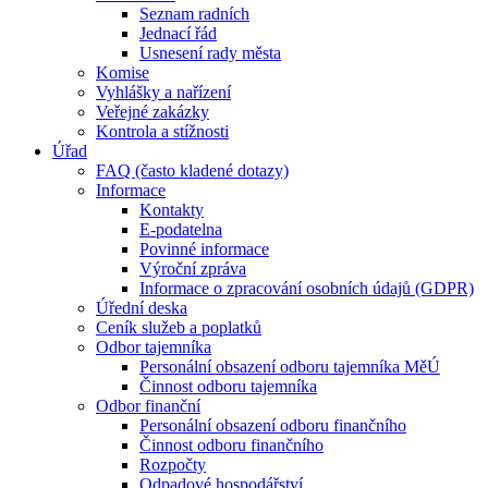
Seznam radních
Jednací řád
Usnesení rady města
Komise
Vyhlášky a nařízení
Veřejné zakázky
Kontrola a stížnosti
Úřad
FAQ (často kladené dotazy)
Informace
Kontakty
E-podatelna
Povinné informace
Výroční zpráva
Informace o zpracování osobních údajů (GDPR)
Úřední deska
Ceník služeb a poplatků
Odbor tajemníka
Personální obsazení odboru tajemníka MěÚ
Činnost odboru tajemníka
Odbor finanční
Personální obsazení odboru finančního
Činnost odboru finančního
Rozpočty
Odpadové hospodářství