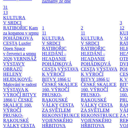
záznamy ze dne
31
13
KULTURA
V SRDCI
3
RATIBOŘIC
Kam
1
2
12
za kopanou v srpnu
11
11
KU
POHÁDKOVÁ
KULTURA
KULTURA
V S
CESTA
Luxfer
V SRDCI
V SRDCI
RAT
Open Space
RATIBOŘIC
RATIBOŘIC
HLE
v červenci a srpnu
HLEDÁNÍ –
HLEDÁNÍ –
HĽ
2026
VERNISÁŽ
HĽADANIE
HĽADANIE
OT
VÝSTAVY
POHÁDKOVÁ
POHÁDKOVÁ
DV
OBRAZŮ
CESTA
VÝSTAVA
CESTA
VÝSTAVA
PO
HELENY
K VÝROČÍ
K VÝROČÍ
CE
HEJDUKOVÉ:
BITVY 1866 U
BITVY 1866 U
K 
Malování je radost
ČESKÉ SKALICE
ČESKÉ SKALICE
BIT
VÝSTAVA K
160. VÝROČÍ
160. VÝROČÍ
ČES
VÝROČÍ BITVY
PRUSKO-
PRUSKO-
160
1866 U ČESKÉ
RAKOUSKÉ
RAKOUSKÉ
PR
SKALICE
160.
VÁLKY
CESTA
VÁLKY
CESTA
RA
VÝROČÍ
ZA SVĚTLEM
ZA SVĚTLEM
VÁ
PRUSKO-
REKONSTRUKCE
REKONSTRUKCE
ZA
RAKOUSKÉ
VOJENSKÉHO
VOJENSKÉHO
RE
VÁLKY
CESTA
HŘBITOVA
HŘBITOVA
VO