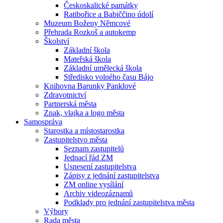
Českoskalické památky
Ratibořice a Babiččino údolí
Muzeum Boženy Němcové
Přehrada Rozkoš a autokemp
Školství
Základní škola
Mateřská škola
Základní umělecká škola
Středisko volného času Bájo
Knihovna Barunky Panklové
Zdravotnictví
Partnerská města
Znak, vlajka a logo města
Samospráva
Starostka a místostarostka
Zastupitelstvo města
Seznam zastupitelů
Jednací řád ZM
Usnesení zastupitelstva
Zápisy z jednání zastupitelstva
ZM online vysílání
Archiv videozáznamů
Podklady pro jednání zastupitelstva města
Výbory
Rada města