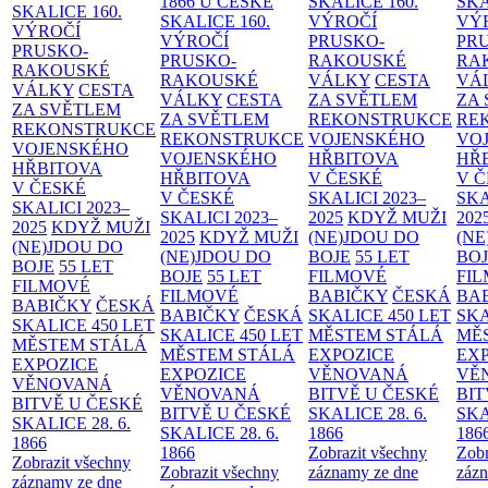
1866 U ČESKÉ
SKALICE
160.
SK
SKALICE
160.
SKALICE
160.
VÝROČÍ
VÝ
VÝROČÍ
VÝROČÍ
PRUSKO-
PR
PRUSKO-
PRUSKO-
RAKOUSKÉ
RA
RAKOUSKÉ
RAKOUSKÉ
VÁLKY
CESTA
VÁ
VÁLKY
CESTA
VÁLKY
CESTA
ZA SVĚTLEM
ZA
ZA SVĚTLEM
ZA SVĚTLEM
REKONSTRUKCE
RE
REKONSTRUKCE
REKONSTRUKCE
VOJENSKÉHO
VO
VOJENSKÉHO
VOJENSKÉHO
HŘBITOVA
HŘ
HŘBITOVA
HŘBITOVA
V ČESKÉ
V 
V ČESKÉ
V ČESKÉ
SKALICI 2023–
SKA
SKALICI 2023–
SKALICI 2023–
2025
KDYŽ MUŽI
202
2025
KDYŽ MUŽI
2025
KDYŽ MUŽI
(NE)JDOU DO
(NE
(NE)JDOU DO
(NE)JDOU DO
BOJE
55 LET
BO
BOJE
55 LET
BOJE
55 LET
FILMOVÉ
FI
FILMOVÉ
FILMOVÉ
BABIČKY
ČESKÁ
BA
BABIČKY
ČESKÁ
BABIČKY
ČESKÁ
SKALICE 450 LET
SKA
SKALICE 450 LET
SKALICE 450 LET
MĚSTEM
STÁLÁ
MĚ
MĚSTEM
STÁLÁ
MĚSTEM
STÁLÁ
EXPOZICE
EX
EXPOZICE
EXPOZICE
VĚNOVANÁ
VĚ
VĚNOVANÁ
VĚNOVANÁ
BITVĚ U ČESKÉ
BIT
BITVĚ U ČESKÉ
BITVĚ U ČESKÉ
SKALICE 28. 6.
SKA
SKALICE 28. 6.
SKALICE 28. 6.
1866
186
1866
1866
Zobrazit všechny
Zobr
Zobrazit všechny
Zobrazit všechny
záznamy ze dne
zázn
záznamy ze dne