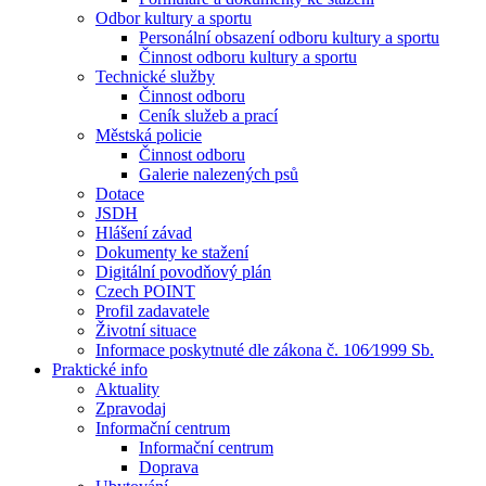
Odbor kultury a sportu
Personální obsazení odboru kultury a sportu
Činnost odboru kultury a sportu
Technické služby
Činnost odboru
Ceník služeb a prací
Městská policie
Činnost odboru
Galerie nalezených psů
Dotace
JSDH
Hlášení závad
Dokumenty ke stažení
Digitální povodňový plán
Czech POINT
Profil zadavatele
Životní situace
Informace poskytnuté dle zákona č. 106⁄1999 Sb.
Praktické info
Aktuality
Zpravodaj
Informační centrum
Informační centrum
Doprava