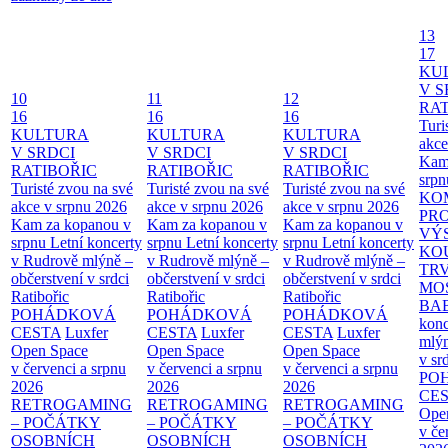
13
17
KU
V S
10
11
12
RAT
16
16
16
Turi
KULTURA
KULTURA
KULTURA
akce
V SRDCI
V SRDCI
V SRDCI
Kam
RATIBOŘIC
RATIBOŘIC
RATIBOŘIC
srpn
Turisté zvou na své
Turisté zvou na své
Turisté zvou na své
KO
akce v srpnu 2026
akce v srpnu 2026
akce v srpnu 2026
PR
Kam za kopanou v
Kam za kopanou v
Kam za kopanou v
VÝ
srpnu
Letní koncerty
srpnu
Letní koncerty
srpnu
Letní koncerty
KO
v Rudrově mlýně –
v Rudrově mlýně –
v Rudrově mlýně –
TR
občerstvení v srdci
občerstvení v srdci
občerstvení v srdci
MO
Ratibořic
Ratibořic
Ratibořic
BA
POHÁDKOVÁ
POHÁDKOVÁ
POHÁDKOVÁ
konc
CESTA
Luxfer
CESTA
Luxfer
CESTA
Luxfer
mlýn
Open Space
Open Space
Open Space
v sr
v červenci a srpnu
v červenci a srpnu
v červenci a srpnu
PO
2026
2026
2026
CE
RETROGAMING
RETROGAMING
RETROGAMING
Ope
– POČÁTKY
– POČÁTKY
– POČÁTKY
v če
OSOBNÍCH
OSOBNÍCH
OSOBNÍCH