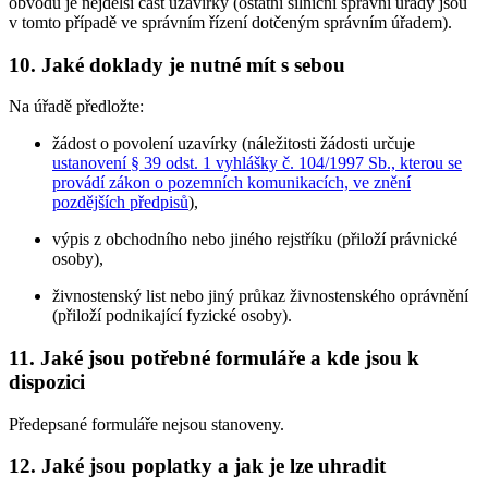
obvodu je nejdelší část uzavírky (ostatní silniční správní úřady jsou
v tomto případě ve správním řízení dotčeným správním úřadem).
10. Jaké doklady je nutné mít s sebou
Na úřadě předložte:
žádost o povolení uzavírky (náležitosti žádosti určuje
ustanovení § 39 odst. 1 vyhlášky č. 104/1997 Sb., kterou se
provádí zákon o pozemních komunikacích, ve znění
pozdějších předpisů
),
výpis z obchodního nebo jiného rejstříku (přiloží právnické
osoby),
živnostenský list nebo jiný průkaz živnostenského oprávnění
(přiloží podnikající fyzické osoby).
11. Jaké jsou potřebné formuláře a kde jsou k
dispozici
Předepsané formuláře nejsou stanoveny.
12. Jaké jsou poplatky a jak je lze uhradit