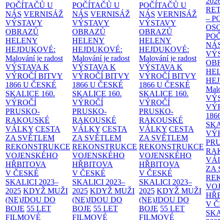
202
POČÍTAČŮ U
POČÍTAČŮ U
POČÍTAČŮ U
RE
NÁS
VERNISÁŽ
NÁS
VERNISÁŽ
NÁS
VERNISÁŽ
– 
VÝSTAVY
VÝSTAVY
VÝSTAVY
OS
OBRAZŮ
OBRAZŮ
OBRAZŮ
PO
HELENY
HELENY
HELENY
NÁ
HEJDUKOVÉ:
HEJDUKOVÉ:
HEJDUKOVÉ:
VÝ
Malování je radost
Malování je radost
Malování je radost
OB
VÝSTAVA K
VÝSTAVA K
VÝSTAVA K
HE
VÝROČÍ BITVY
VÝROČÍ BITVY
VÝROČÍ BITVY
HE
1866 U ČESKÉ
1866 U ČESKÉ
1866 U ČESKÉ
Malo
SKALICE
160.
SKALICE
160.
SKALICE
160.
VÝ
VÝROČÍ
VÝROČÍ
VÝROČÍ
VÝ
PRUSKO-
PRUSKO-
PRUSKO-
186
RAKOUSKÉ
RAKOUSKÉ
RAKOUSKÉ
SK
VÁLKY
CESTA
VÁLKY
CESTA
VÁLKY
CESTA
VÝ
ZA SVĚTLEM
ZA SVĚTLEM
ZA SVĚTLEM
PR
REKONSTRUKCE
REKONSTRUKCE
REKONSTRUKCE
RA
VOJENSKÉHO
VOJENSKÉHO
VOJENSKÉHO
VÁ
HŘBITOVA
HŘBITOVA
HŘBITOVA
ZA
V ČESKÉ
V ČESKÉ
V ČESKÉ
RE
SKALICI 2023–
SKALICI 2023–
SKALICI 2023–
VO
2025
KDYŽ MUŽI
2025
KDYŽ MUŽI
2025
KDYŽ MUŽI
HŘ
(NE)JDOU DO
(NE)JDOU DO
(NE)JDOU DO
V 
BOJE
55 LET
BOJE
55 LET
BOJE
55 LET
SKA
FILMOVÉ
FILMOVÉ
FILMOVÉ