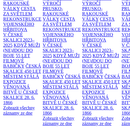
RAKOUSKÉ
VÝROČÍ
VÝROČÍ
VÝ
VÁLKY
CESTA
PRUSKO-
PRUSKO-
PR
ZA SVĚTLEM
RAKOUSKÉ
RAKOUSKÉ
RA
REKONSTRUKCE
VÁLKY
CESTA
VÁLKY
CESTA
VÁ
VOJENSKÉHO
ZA SVĚTLEM
ZA SVĚTLEM
ZA
HŘBITOVA
REKONSTRUKCE
REKONSTRUKCE
RE
V ČESKÉ
VOJENSKÉHO
VOJENSKÉHO
VO
SKALICI 2023–
HŘBITOVA
HŘBITOVA
HŘ
2025
KDYŽ MUŽI
V ČESKÉ
V ČESKÉ
V 
(NE)JDOU DO
SKALICI 2023–
SKALICI 2023–
SKA
BOJE
55 LET
2025
KDYŽ MUŽI
2025
KDYŽ MUŽI
202
FILMOVÉ
(NE)JDOU DO
(NE)JDOU DO
(NE
BABIČKY
ČESKÁ
BOJE
55 LET
BOJE
55 LET
BO
SKALICE 450 LET
FILMOVÉ
FILMOVÉ
FI
MĚSTEM
STÁLÁ
BABIČKY
ČESKÁ
BABIČKY
ČESKÁ
BA
EXPOZICE
SKALICE 450 LET
SKALICE 450 LET
SKA
VĚNOVANÁ
MĚSTEM
STÁLÁ
MĚSTEM
STÁLÁ
MĚ
BITVĚ U ČESKÉ
EXPOZICE
EXPOZICE
EX
SKALICE 28. 6.
VĚNOVANÁ
VĚNOVANÁ
VĚ
1866
BITVĚ U ČESKÉ
BITVĚ U ČESKÉ
BIT
Zobrazit všechny
SKALICE 28. 6.
SKALICE 28. 6.
SKA
záznamy ze dne
1866
1866
186
Zobrazit všechny
Zobrazit všechny
Zobr
záznamy ze dne
záznamy ze dne
zázn