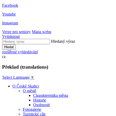
Facebook
Youtube
Instagram
Verze pro seniory
Mapa webu
Vytisknout
Hledaný výraz
Hledat
rozšířené vyhledávání
cz
Překlad (translations)
Select Language
▼
O České Skalici
O městě
Charakteristika města
Historie
Osobnosti
Fotogalerie
Turistické cíle