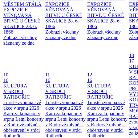
MĚSTEM
STÁLÁ
EXPOZICE
EXPOZICE
EX
EXPOZICE
VĚNOVANÁ
VĚNOVANÁ
VĚ
VĚNOVANÁ
BITVĚ U ČESKÉ
BITVĚ U ČESKÉ
BIT
BITVĚ U ČESKÉ
SKALICE 28. 6.
SKALICE 28. 6.
SKA
SKALICE 28. 6.
1866
1866
186
1866
Zobrazit všechny
Zobrazit všechny
Zobr
Zobrazit všechny
záznamy ze dne
záznamy ze dne
zázn
záznamy ze dne
13
17
KU
V S
10
11
12
RAT
16
16
16
KO
KULTURA
KULTURA
KULTURA
PR
V SRDCI
V SRDCI
V SRDCI
VÝ
RATIBOŘIC
RATIBOŘIC
RATIBOŘIC
KO
Turisté zvou na své
Turisté zvou na své
Turisté zvou na své
TR
akce v srpnu 2026
akce v srpnu 2026
akce v srpnu 2026
MO
Kam za kopanou v
Kam za kopanou v
Kam za kopanou v
BA
srpnu
Letní koncerty
srpnu
Letní koncerty
srpnu
Letní koncerty
zvou
v Rudrově mlýně –
v Rudrově mlýně –
v Rudrově mlýně –
v sr
občerstvení v srdci
občerstvení v srdci
občerstvení v srdci
za k
Ratibořic
Ratibořic
Ratibořic