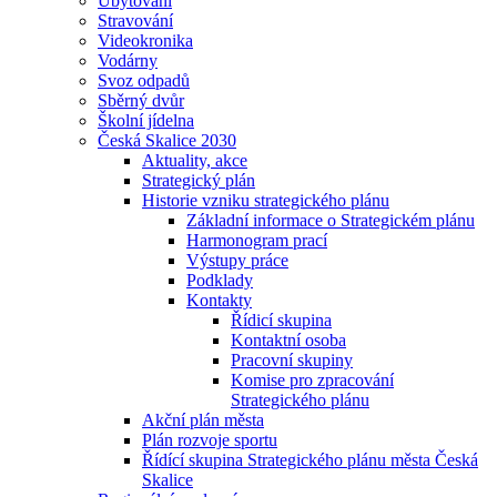
Ubytování
Stravování
Videokronika
Vodárny
Svoz odpadů
Sběrný dvůr
Školní jídelna
Česká Skalice 2030
Aktuality, akce
Strategický plán
Historie vzniku strategického plánu
Základní informace o Strategickém plánu
Harmonogram prací
Výstupy práce
Podklady
Kontakty
Řídicí skupina
Kontaktní osoba
Pracovní skupiny
Komise pro zpracování
Strategického plánu
Akční plán města
Plán rozvoje sportu
Řídící skupina Strategického plánu města Česká
Skalice