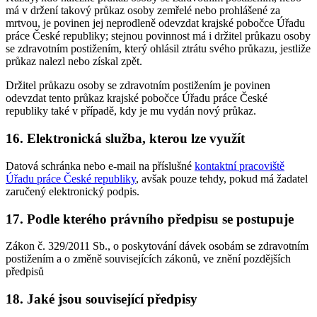
má v držení takový průkaz osoby zemřelé nebo prohlášené za
mrtvou, je povinen jej neprodleně odevzdat krajské pobočce Úřadu
práce České republiky; stejnou povinnost má i držitel průkazu osoby
se zdravotním postižením, který ohlásil ztrátu svého průkazu, jestliže
průkaz nalezl nebo získal zpět.
Držitel průkazu osoby se zdravotním postižením je povinen
odevzdat tento průkaz krajské pobočce Úřadu práce České
republiky také v případě, kdy je mu vydán nový průkaz.
16. Elektronická služba, kterou lze využít
Datová schránka nebo e-mail na příslušné
kontaktní pracoviště
Úřadu práce České republiky
, avšak pouze tehdy, pokud má žadatel
zaručený elektronický podpis.
17. Podle kterého právního předpisu se postupuje
Zákon č. 329/2011 Sb., o poskytování dávek osobám se zdravotním
postižením a o změně souvisejících zákonů, ve znění pozdějších
předpisů
18. Jaké jsou související předpisy