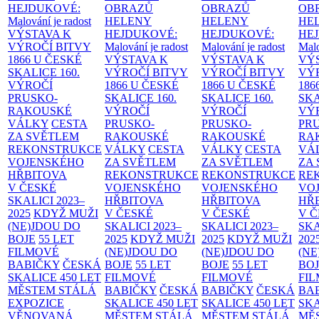
HEJDUKOVÉ:
OBRAZŮ
OBRAZŮ
OB
Malování je radost
HELENY
HELENY
HE
VÝSTAVA K
HEJDUKOVÉ:
HEJDUKOVÉ:
HE
VÝROČÍ BITVY
Malování je radost
Malování je radost
Malo
1866 U ČESKÉ
VÝSTAVA K
VÝSTAVA K
VÝ
SKALICE
160.
VÝROČÍ BITVY
VÝROČÍ BITVY
VÝ
VÝROČÍ
1866 U ČESKÉ
1866 U ČESKÉ
186
PRUSKO-
SKALICE
160.
SKALICE
160.
SK
RAKOUSKÉ
VÝROČÍ
VÝROČÍ
VÝ
VÁLKY
CESTA
PRUSKO-
PRUSKO-
PR
ZA SVĚTLEM
RAKOUSKÉ
RAKOUSKÉ
RA
REKONSTRUKCE
VÁLKY
CESTA
VÁLKY
CESTA
VÁ
VOJENSKÉHO
ZA SVĚTLEM
ZA SVĚTLEM
ZA
HŘBITOVA
REKONSTRUKCE
REKONSTRUKCE
RE
V ČESKÉ
VOJENSKÉHO
VOJENSKÉHO
VO
SKALICI 2023–
HŘBITOVA
HŘBITOVA
HŘ
2025
KDYŽ MUŽI
V ČESKÉ
V ČESKÉ
V 
(NE)JDOU DO
SKALICI 2023–
SKALICI 2023–
SKA
BOJE
55 LET
2025
KDYŽ MUŽI
2025
KDYŽ MUŽI
202
FILMOVÉ
(NE)JDOU DO
(NE)JDOU DO
(NE
BABIČKY
ČESKÁ
BOJE
55 LET
BOJE
55 LET
BO
SKALICE 450 LET
FILMOVÉ
FILMOVÉ
FI
MĚSTEM
STÁLÁ
BABIČKY
ČESKÁ
BABIČKY
ČESKÁ
BA
EXPOZICE
SKALICE 450 LET
SKALICE 450 LET
SKA
VĚNOVANÁ
MĚSTEM
STÁLÁ
MĚSTEM
STÁLÁ
MĚ