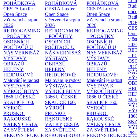
Letn
POHÁDKOVÁ
POHÁDKOVÁ
POHÁDKOVÁ
Rud
CESTA
Luxfer
CESTA
Luxfer
CESTA
Luxfer
obče
Open Space
Open Space
Open Space
Rati
v červenci a srpnu
v červenci a srpnu
v červenci a srpnu
PO
2026
2026
2026
CE
RETROGAMING
RETROGAMING
RETROGAMING
Ope
– POČÁTKY
– POČÁTKY
– POČÁTKY
v če
OSOBNÍCH
OSOBNÍCH
OSOBNÍCH
202
POČÍTAČŮ U
POČÍTAČŮ U
POČÍTAČŮ U
RE
NÁS
VERNISÁŽ
NÁS
VERNISÁŽ
NÁS
VERNISÁŽ
– 
VÝSTAVY
VÝSTAVY
VÝSTAVY
OS
OBRAZŮ
OBRAZŮ
OBRAZŮ
PO
HELENY
HELENY
HELENY
NÁ
HEJDUKOVÉ:
HEJDUKOVÉ:
HEJDUKOVÉ:
VÝ
Malování je radost
Malování je radost
Malování je radost
OB
VÝSTAVA K
VÝSTAVA K
VÝSTAVA K
HE
VÝROČÍ BITVY
VÝROČÍ BITVY
VÝROČÍ BITVY
HE
1866 U ČESKÉ
1866 U ČESKÉ
1866 U ČESKÉ
Malo
SKALICE
160.
SKALICE
160.
SKALICE
160.
VÝ
VÝROČÍ
VÝROČÍ
VÝROČÍ
VÝ
PRUSKO-
PRUSKO-
PRUSKO-
186
RAKOUSKÉ
RAKOUSKÉ
RAKOUSKÉ
SK
VÁLKY
CESTA
VÁLKY
CESTA
VÁLKY
CESTA
VÝ
ZA SVĚTLEM
ZA SVĚTLEM
ZA SVĚTLEM
PR
REKONSTRUKCE
REKONSTRUKCE
REKONSTRUKCE