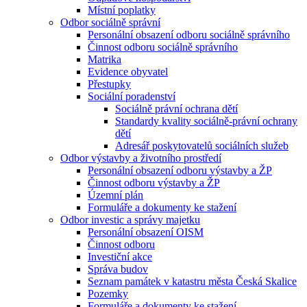
Místní poplatky
Odbor sociálně správní
Personální obsazení odboru sociálně správního
Činnost odboru sociálně správního
Matrika
Evidence obyvatel
Přestupky
Sociální poradenství
Sociálně právní ochrana dětí
Standardy kvality sociálně-právní ochrany
dětí
Adresář poskytovatelů sociálních služeb
Odbor výstavby a životního prostředí
Personální obsazení odboru výstavby a ŽP
Činnost odboru výstavby a ŽP
Územní plán
Formuláře a dokumenty ke stažení
Odbor investic a správy majetku
Personální obsazení OISM
Činnost odboru
Investiční akce
Správa budov
Seznam památek v katastru města Česká Skalice
Pozemky
Formuláře a dokumenty ke stažení