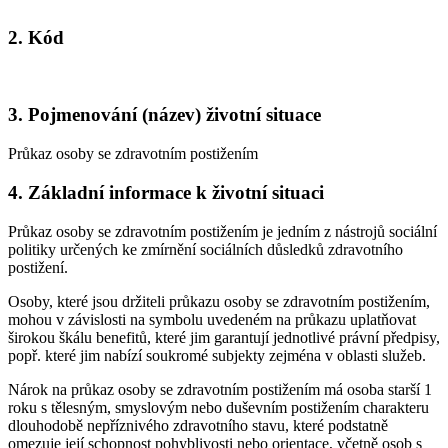
2. Kód
3. Pojmenování (název) životní situace
Průkaz osoby se zdravotním postižením
4. Základní informace k životní situaci
Průkaz osoby se zdravotním postižením je jedním z nástrojů sociální
politiky určených ke zmírnění sociálních důsledků zdravotního
postižení.
Osoby, které jsou držiteli průkazu osoby se zdravotním postižením,
mohou v závislosti na symbolu uvedeném na průkazu uplatňovat
širokou škálu benefitů, které jim garantují jednotlivé právní předpisy,
popř. které jim nabízí soukromé subjekty zejména v oblasti služeb.
Nárok na průkaz osoby se zdravotním postižením má osoba starší 1
roku s tělesným, smyslovým nebo duševním postižením charakteru
dlouhodobě nepříznivého zdravotního stavu, které podstatně
omezuje její schopnost pohyblivosti nebo orientace, včetně osob s