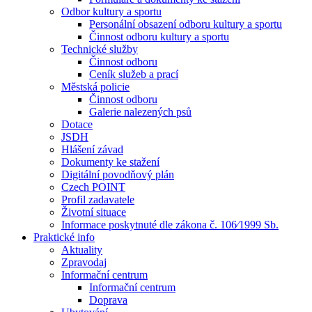
Odbor kultury a sportu
Personální obsazení odboru kultury a sportu
Činnost odboru kultury a sportu
Technické služby
Činnost odboru
Ceník služeb a prací
Městská policie
Činnost odboru
Galerie nalezených psů
Dotace
JSDH
Hlášení závad
Dokumenty ke stažení
Digitální povodňový plán
Czech POINT
Profil zadavatele
Životní situace
Informace poskytnuté dle zákona č. 106⁄1999 Sb.
Praktické info
Aktuality
Zpravodaj
Informační centrum
Informační centrum
Doprava