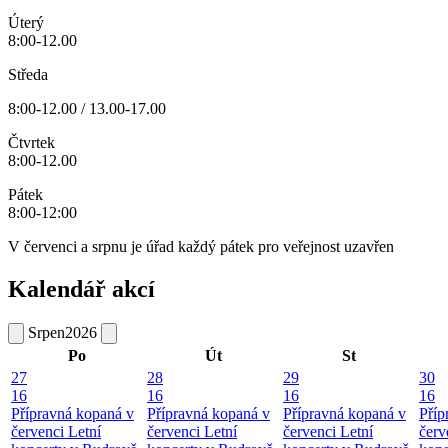
Úterý
8:00-12.00
Středa
8:00-12.00 / 13.00-17.00
Čtvrtek
8:00-12.00
Pátek
8:00-12:00
V červenci a srpnu je úřad každý pátek pro veřejnost uzavřen
Kalendář akcí
Srpen
2026
Po
Út
St
27
28
29
30
16
16
16
16
Přípravná kopaná v
Přípravná kopaná v
Přípravná kopaná v
Příp
červenci
Letní
červenci
Letní
červenci
Letní
červ