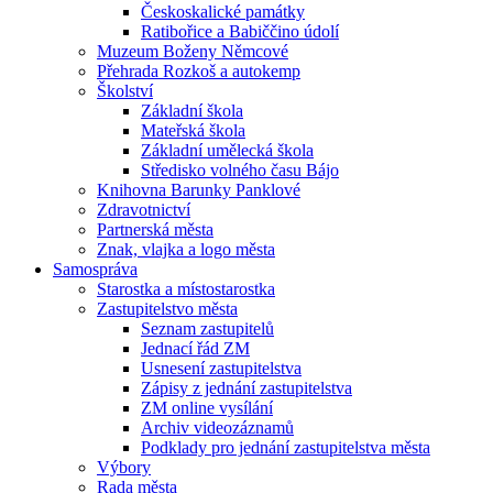
Českoskalické památky
Ratibořice a Babiččino údolí
Muzeum Boženy Němcové
Přehrada Rozkoš a autokemp
Školství
Základní škola
Mateřská škola
Základní umělecká škola
Středisko volného času Bájo
Knihovna Barunky Panklové
Zdravotnictví
Partnerská města
Znak, vlajka a logo města
Samospráva
Starostka a místostarostka
Zastupitelstvo města
Seznam zastupitelů
Jednací řád ZM
Usnesení zastupitelstva
Zápisy z jednání zastupitelstva
ZM online vysílání
Archiv videozáznamů
Podklady pro jednání zastupitelstva města
Výbory
Rada města