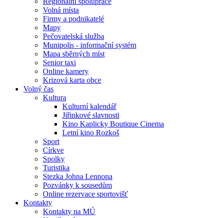
Regionální spolupráce
Volná místa
Firmy a podnikatelé
Mapy
Pečovatelská služba
Munipolis - informační systém
Mapa sběrných míst
Senior taxi
Online kamery
Krizová karta obce
Volný čas
Kultura
Kulturní kalendář
Jiřinkové slavnosti
Kino Kaplicky Boutique Cinema
Letní kino Rozkoš
Sport
Církve
Spolky
Turistika
Stezka Johna Lennona
Pozvánky k sousedům
Online rezervace sportovišť
Kontakty
Kontakty na MÚ