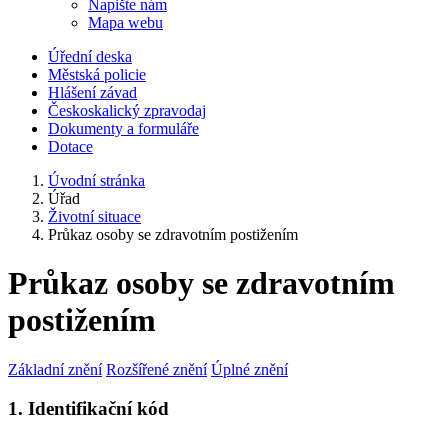
Napište nám
Mapa webu
Úřední deska
Městská policie
Hlášení závad
Českoskalický zpravodaj
Dokumenty a formuláře
Dotace
Úvodní stránka
Úřad
Životní situace
Průkaz osoby se zdravotním postižením
Průkaz osoby se zdravotním
postižením
Základní znění
Rozšířené znění
Úplné znění
1. Identifikační kód