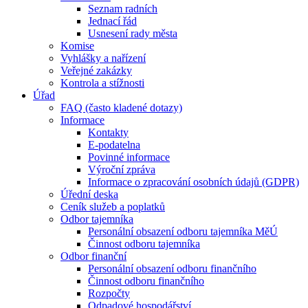
Seznam radních
Jednací řád
Usnesení rady města
Komise
Vyhlášky a nařízení
Veřejné zakázky
Kontrola a stížnosti
Úřad
FAQ (často kladené dotazy)
Informace
Kontakty
E-podatelna
Povinné informace
Výroční zpráva
Informace o zpracování osobních údajů (GDPR)
Úřední deska
Ceník služeb a poplatků
Odbor tajemníka
Personální obsazení odboru tajemníka MěÚ
Činnost odboru tajemníka
Odbor finanční
Personální obsazení odboru finančního
Činnost odboru finančního
Rozpočty
Odpadové hospodářství