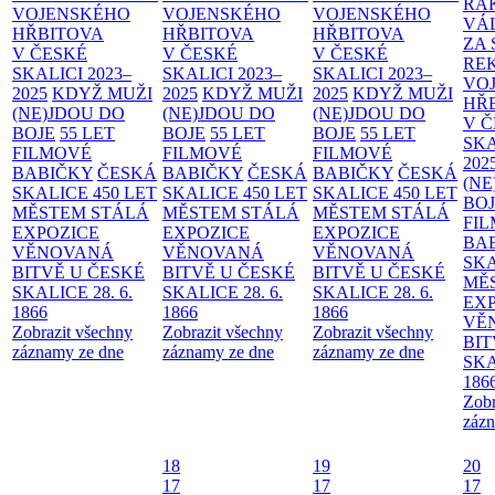
RA
VOJENSKÉHO
VOJENSKÉHO
VOJENSKÉHO
VÁ
HŘBITOVA
HŘBITOVA
HŘBITOVA
ZA
V ČESKÉ
V ČESKÉ
V ČESKÉ
RE
SKALICI 2023–
SKALICI 2023–
SKALICI 2023–
VO
2025
KDYŽ MUŽI
2025
KDYŽ MUŽI
2025
KDYŽ MUŽI
HŘ
(NE)JDOU DO
(NE)JDOU DO
(NE)JDOU DO
V 
BOJE
55 LET
BOJE
55 LET
BOJE
55 LET
SKA
FILMOVÉ
FILMOVÉ
FILMOVÉ
202
BABIČKY
ČESKÁ
BABIČKY
ČESKÁ
BABIČKY
ČESKÁ
(NE
SKALICE 450 LET
SKALICE 450 LET
SKALICE 450 LET
BO
MĚSTEM
STÁLÁ
MĚSTEM
STÁLÁ
MĚSTEM
STÁLÁ
FI
EXPOZICE
EXPOZICE
EXPOZICE
BA
VĚNOVANÁ
VĚNOVANÁ
VĚNOVANÁ
SKA
BITVĚ U ČESKÉ
BITVĚ U ČESKÉ
BITVĚ U ČESKÉ
MĚ
SKALICE 28. 6.
SKALICE 28. 6.
SKALICE 28. 6.
EX
1866
1866
1866
VĚ
Zobrazit všechny
Zobrazit všechny
Zobrazit všechny
BIT
záznamy ze dne
záznamy ze dne
záznamy ze dne
SKA
186
Zobr
zázn
18
19
20
17
17
17