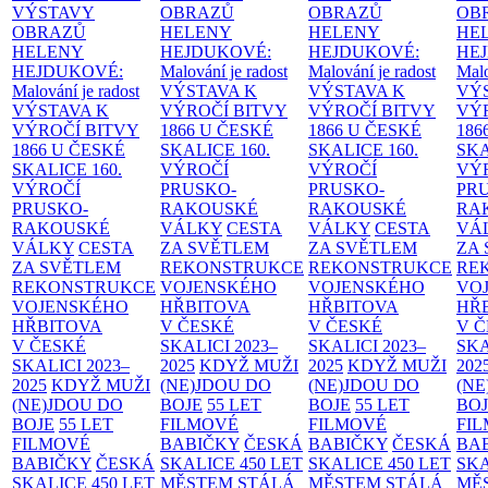
VÝSTAVY
OBRAZŮ
OBRAZŮ
OB
OBRAZŮ
HELENY
HELENY
HE
HELENY
HEJDUKOVÉ:
HEJDUKOVÉ:
HE
HEJDUKOVÉ:
Malování je radost
Malování je radost
Malo
Malování je radost
VÝSTAVA K
VÝSTAVA K
VÝ
VÝSTAVA K
VÝROČÍ BITVY
VÝROČÍ BITVY
VÝ
VÝROČÍ BITVY
1866 U ČESKÉ
1866 U ČESKÉ
186
1866 U ČESKÉ
SKALICE
160.
SKALICE
160.
SK
SKALICE
160.
VÝROČÍ
VÝROČÍ
VÝ
VÝROČÍ
PRUSKO-
PRUSKO-
PR
PRUSKO-
RAKOUSKÉ
RAKOUSKÉ
RA
RAKOUSKÉ
VÁLKY
CESTA
VÁLKY
CESTA
VÁ
VÁLKY
CESTA
ZA SVĚTLEM
ZA SVĚTLEM
ZA
ZA SVĚTLEM
REKONSTRUKCE
REKONSTRUKCE
RE
REKONSTRUKCE
VOJENSKÉHO
VOJENSKÉHO
VO
VOJENSKÉHO
HŘBITOVA
HŘBITOVA
HŘ
HŘBITOVA
V ČESKÉ
V ČESKÉ
V 
V ČESKÉ
SKALICI 2023–
SKALICI 2023–
SKA
SKALICI 2023–
2025
KDYŽ MUŽI
2025
KDYŽ MUŽI
202
2025
KDYŽ MUŽI
(NE)JDOU DO
(NE)JDOU DO
(NE
(NE)JDOU DO
BOJE
55 LET
BOJE
55 LET
BO
BOJE
55 LET
FILMOVÉ
FILMOVÉ
FI
FILMOVÉ
BABIČKY
ČESKÁ
BABIČKY
ČESKÁ
BA
BABIČKY
ČESKÁ
SKALICE 450 LET
SKALICE 450 LET
SKA
SKALICE 450 LET
MĚSTEM
STÁLÁ
MĚSTEM
STÁLÁ
MĚ