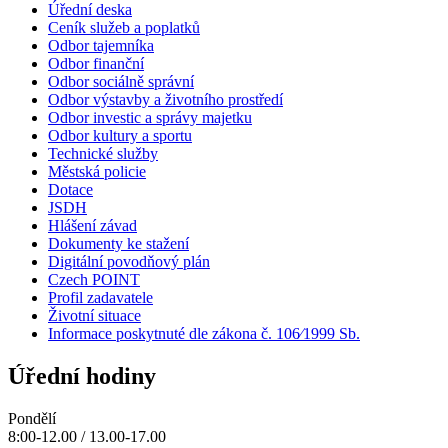
Úřední deska
Ceník služeb a poplatků
Odbor tajemníka
Odbor finanční
Odbor sociálně správní
Odbor výstavby a životního prostředí
Odbor investic a správy majetku
Odbor kultury a sportu
Technické služby
Městská policie
Dotace
JSDH
Hlášení závad
Dokumenty ke stažení
Digitální povodňový plán
Czech POINT
Profil zadavatele
Životní situace
Informace poskytnuté dle zákona č. 106⁄1999 Sb.
Úřední hodiny
Pondělí
8:00-12.00 / 13.00-17.00