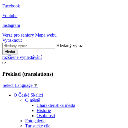
Facebook
Youtube
Instagram
Verze pro seniory
Mapa webu
Vytisknout
Hledaný výraz
Hledat
rozšířené vyhledávání
cz
Překlad (translations)
Select Language
▼
O České Skalici
O městě
Charakteristika města
Historie
Osobnosti
Fotogalerie
Turistické cíle