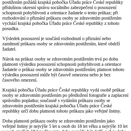
postižením požádá krajská pobočka Úřadu práce České republiky
příslušnou okresní správu sociálního zabezpečení o posouzení
schopnosti pohyblivosti a orientace žadatele o tento průkaz; při
rozhodování o přiznání průkazu osoby se zdravotním postižením
vychází krajská pobočka Úřadu práce České republiky z tohoto
posudku.
Výsledek posouzení je součástí rozhodnutí o přiznání nebo
zamítnutí průkazu osoby se zdravotním postižením, které obdrží
žadatel.
Nárok na průkaz osoby se zdravotním postižením trvá po dobu
platnosti výsledku posouzení schopnosti pohyblivosti a orientace
žadatele o průkaz osoby se zdravotním postižením; platnost tohoto
výsledku posouzení může být časově omezena nebo je bez
časového omezení.
Krajská pobočka Úřadu práce České republiky vydá osobě průkaz
osoby se zdravotním postižením po předložení fotografie a zaplacení
správního poplatku; současně s vydáním průkazu osoby se
zdravotním postižením krajská pobočka Úřadu práce České
republiky určí dobu platnosti tohoto průkazu jako veřejné listiny.
Doba platnosti průkazu osoby se zdravotním postižením jako
veřejné listiny je nejvýše 5 let u osob do 18 let věku a nejvýše 10 let