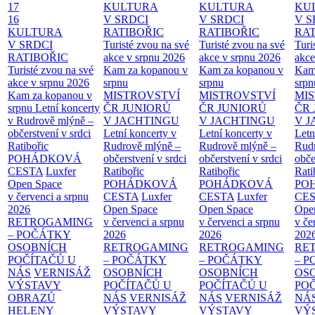
17
KULTURA
KULTURA
KU
16
V SRDCI
V SRDCI
V S
KULTURA
RATIBOŘIC
RATIBOŘIC
RAT
V SRDCI
Turisté zvou na své
Turisté zvou na své
Turi
RATIBOŘIC
akce v srpnu 2026
akce v srpnu 2026
akce
Turisté zvou na své
Kam za kopanou v
Kam za kopanou v
Kam
akce v srpnu 2026
srpnu
srpnu
srpn
Kam za kopanou v
MISTROVSTVÍ
MISTROVSTVÍ
MI
srpnu
Letní koncerty
ČR JUNIORŮ
ČR JUNIORŮ
ČR 
v Rudrově mlýně –
V JACHTINGU
V JACHTINGU
V 
občerstvení v srdci
Letní koncerty v
Letní koncerty v
Letn
Ratibořic
Rudrově mlýně –
Rudrově mlýně –
Rud
POHÁDKOVÁ
občerstvení v srdci
občerstvení v srdci
obče
CESTA
Luxfer
Ratibořic
Ratibořic
Rati
Open Space
POHÁDKOVÁ
POHÁDKOVÁ
PO
v červenci a srpnu
CESTA
Luxfer
CESTA
Luxfer
CE
2026
Open Space
Open Space
Ope
RETROGAMING
v červenci a srpnu
v červenci a srpnu
v če
– POČÁTKY
2026
2026
202
OSOBNÍCH
RETROGAMING
RETROGAMING
RE
POČÍTAČŮ U
– POČÁTKY
– POČÁTKY
– 
NÁS
VERNISÁŽ
OSOBNÍCH
OSOBNÍCH
OS
VÝSTAVY
POČÍTAČŮ U
POČÍTAČŮ U
PO
OBRAZŮ
NÁS
VERNISÁŽ
NÁS
VERNISÁŽ
NÁ
HELENY
VÝSTAVY
VÝSTAVY
VÝ