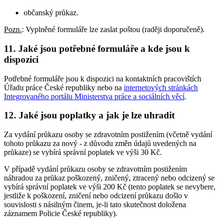
občanský průkaz.
Pozn.
: Vyplněné formuláře lze zaslat poštou (raději doporučeně).
11. Jaké jsou potřebné formuláře a kde jsou k
dispozici
Potřebné formuláře jsou k dispozici na kontaktních pracovištích
Úřadu práce České republiky nebo na
internetových stránkách
Integrovaného portálu Ministerstva práce a sociálních věcí
.
12. Jaké jsou poplatky a jak je lze uhradit
Za vydání průkazu osoby se zdravotním postižením (včetně vydání
tohoto průkazu za nový - z důvodu změn údajů uvedených na
průkaze) se vybírá správní poplatek ve výši 30 Kč.
V případě vydání průkazu osoby se zdravotním postižením
náhradou za průkaz poškozený, zničený, ztracený nebo odcizený se
vybírá správní poplatek ve výši 200 Kč (tento poplatek se nevybere,
jestliže k poškození, zničení nebo odcizení průkazu došlo v
souvislosti s násilným činem, je-li tato skutečnost doložena
záznamem Policie České republiky).