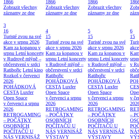
1866
1866
1866
186
Zobrazit všechny
Zobrazit všechny
Zobrazit všechny
Zobr
záznamy ze dne
záznamy ze dne
záznamy ze dne
zázn
3
16
4
5
6
Turisté zvou na své
15
15
15
akce v srpnu 2026
Turisté zvou na své
Turisté zvou na své
Turi
Kam za kopanou v
akce v srpnu 2026
akce v srpnu 2026
akce
srpnu
Letní koncerty
Kam za kopanou v
Kam za kopanou v
Kam
v Rudrově mlýně –
srpnu
Letní koncerty
srpnu
Letní koncerty
srp
občerstvení v srdci
v Rudrově mlýně –
v Rudrově mlýně –
v Ru
Ratibořic
Letní kino
občerstvení v srdci
občerstvení v srdci
obče
Rozkoš v červenci
Ratibořic
Ratibořic
Rati
2026
POHÁDKOVÁ
POHÁDKOVÁ
PO
POHÁDKOVÁ
CESTA
Luxfer
CESTA
Luxfer
CE
CESTA
Luxfer
Open Space
Open Space
Ope
Open Space
v červenci a srpnu
v červenci a srpnu
v če
v červenci a srpnu
2026
2026
202
2026
RETROGAMING
RETROGAMING
RE
RETROGAMING
– POČÁTKY
– POČÁTKY
– 
– POČÁTKY
OSOBNÍCH
OSOBNÍCH
OS
OSOBNÍCH
POČÍTAČŮ U
POČÍTAČŮ U
PO
POČÍTAČŮ U
NÁS
VERNISÁŽ
NÁS
VERNISÁŽ
NÁ
NÁS
VERNISÁŽ
VÝSTAVY
VÝSTAVY
VÝ