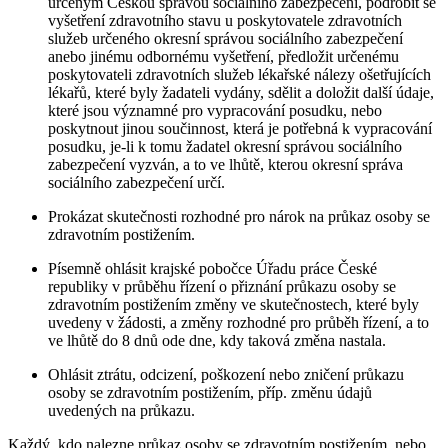
určeným Českou správou sociálního zabezpečení, podrobit se
vyšetření zdravotního stavu u poskytovatele zdravotních
služeb určeného okresní správou sociálního zabezpečení
anebo jinému odbornému vyšetření, předložit určenému
poskytovateli zdravotních služeb lékařské nálezy ošetřujících
lékařů, které byly žadateli vydány, sdělit a doložit další údaje,
které jsou významné pro vypracování posudku, nebo
poskytnout jinou součinnost, která je potřebná k vypracování
posudku, je-li k tomu žadatel okresní správou sociálního
zabezpečení vyzván, a to ve lhůtě, kterou okresní správa
sociálního zabezpečení určí.
Prokázat skutečnosti rozhodné pro nárok na průkaz osoby se
zdravotním postižením.
Písemně ohlásit krajské pobočce Úřadu práce České
republiky v průběhu řízení o přiznání průkazu osoby se
zdravotním postižením změny ve skutečnostech, které byly
uvedeny v žádosti, a změny rozhodné pro průběh řízení, a to
ve lhůtě do 8 dnů ode dne, kdy taková změna nastala.
Ohlásit ztrátu, odcizení, poškození nebo zničení průkazu
osoby se zdravotním postižením, příp. změnu údajů
uvedených na průkazu.
Každý, kdo nalezne průkaz osoby se zdravotním postižením, nebo