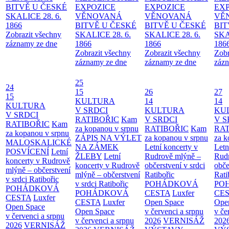
BITVĚ U ČESKÉ
EXPOZICE
EXPOZICE
EX
SKALICE 28. 6.
VĚNOVANÁ
VĚNOVANÁ
VĚ
1866
BITVĚ U ČESKÉ
BITVĚ U ČESKÉ
BIT
Zobrazit všechny
SKALICE 28. 6.
SKALICE 28. 6.
SKA
záznamy ze dne
1866
1866
186
Zobrazit všechny
Zobrazit všechny
Zobr
záznamy ze dne
záznamy ze dne
zázn
25
24
15
26
27
15
KULTURA
14
14
KULTURA
V SRDCI
KULTURA
KU
V SRDCI
RATIBOŘIC
Kam
V SRDCI
V S
RATIBOŘIC
Kam
za kopanou v srpnu
RATIBOŘIC
Kam
RAT
za kopanou v srpnu
ZÁPIS NA VÝLET
za kopanou v srpnu
za k
MALOSKALICKÉ
NA ZÁMEK
Letní koncerty v
Letn
POSVÍCENÍ
Letní
ŽLEBY
Letní
Rudrově mlýně –
Rud
koncerty v Rudrově
koncerty v Rudrově
občerstvení v srdci
obče
mlýně – občerstvení
mlýně – občerstvení
Ratibořic
Rati
v srdci Ratibořic
v srdci Ratibořic
POHÁDKOVÁ
PO
POHÁDKOVÁ
POHÁDKOVÁ
CESTA
Luxfer
CE
CESTA
Luxfer
CESTA
Luxfer
Open Space
Ope
Open Space
Open Space
v červenci a srpnu
v če
v červenci a srpnu
v červenci a srpnu
2026
VERNISÁŽ
202
2026
VERNISÁŽ