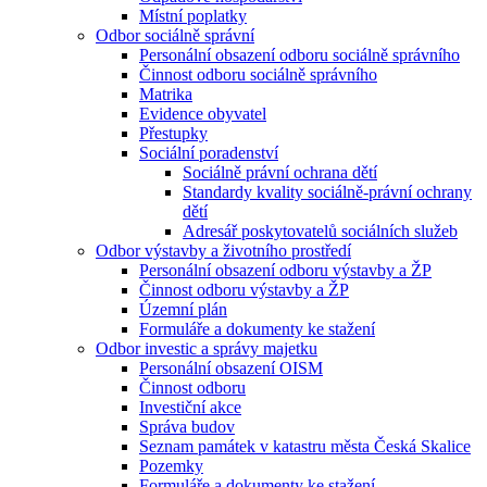
Místní poplatky
Odbor sociálně správní
Personální obsazení odboru sociálně správního
Činnost odboru sociálně správního
Matrika
Evidence obyvatel
Přestupky
Sociální poradenství
Sociálně právní ochrana dětí
Standardy kvality sociálně-právní ochrany
dětí
Adresář poskytovatelů sociálních služeb
Odbor výstavby a životního prostředí
Personální obsazení odboru výstavby a ŽP
Činnost odboru výstavby a ŽP
Územní plán
Formuláře a dokumenty ke stažení
Odbor investic a správy majetku
Personální obsazení OISM
Činnost odboru
Investiční akce
Správa budov
Seznam památek v katastru města Česká Skalice
Pozemky
Formuláře a dokumenty ke stažení