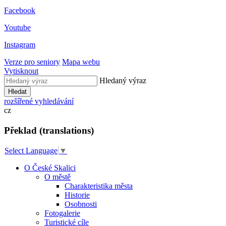
Facebook
Youtube
Instagram
Verze pro seniory
Mapa webu
Vytisknout
Hledaný výraz
Hledat
rozšířené vyhledávání
cz
Překlad (translations)
Select Language
▼
O České Skalici
O městě
Charakteristika města
Historie
Osobnosti
Fotogalerie
Turistické cíle