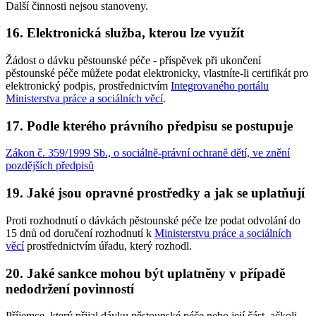
Další činnosti nejsou stanoveny.
16. Elektronická služba, kterou lze využít
Žádost o dávku pěstounské péče - příspěvek při ukončení
pěstounské péče můžete podat elektronicky, vlastníte-li certifikát pro
elektronický podpis, prostřednictvím
Integrovaného portálu
Ministerstva práce a sociálních věcí
.
17. Podle kterého právního předpisu se postupuje
Zákon č. 359/1999 Sb., o sociálně-právní ochraně dětí, ve znění
pozdějších předpisů
19. Jaké jsou opravné prostředky a jak se uplatňují
Proti rozhodnutí o dávkách pěstounské péče lze podat odvolání do
15 dnů od doručení rozhodnutí k
Ministerstvu práce a sociálních
věcí
prostřednictvím úřadu, který rozhodl.
20. Jaké sankce mohou být uplatněny v případě
nedodržení povinností
Příjemce, který přijal dávku pěstounské péče nebo její část, ačkoli