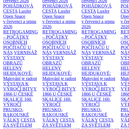
červenci 2026
červenci 2026
červenci 2026
červ
POHÁDKOVÁ
POHÁDKOVÁ
POHÁDKOVÁ
PO
CESTA
Luxfer
CESTA
Luxfer
CESTA
Luxfer
CE
Open Space
Open Space
Open Space
Ope
v červenci a srpnu
v červenci a srpnu
v červenci a srpnu
v če
2026
2026
2026
202
RETROGAMING
RETROGAMING
RETROGAMING
RE
– POČÁTKY
– POČÁTKY
– POČÁTKY
– 
OSOBNÍCH
OSOBNÍCH
OSOBNÍCH
OS
POČÍTAČŮ U
POČÍTAČŮ U
POČÍTAČŮ U
PO
NÁS
VERNISÁŽ
NÁS
VERNISÁŽ
NÁS
VERNISÁŽ
NÁ
VÝSTAVY
VÝSTAVY
VÝSTAVY
VÝ
OBRAZŮ
OBRAZŮ
OBRAZŮ
OB
HELENY
HELENY
HELENY
HE
HEJDUKOVÉ:
HEJDUKOVÉ:
HEJDUKOVÉ:
HE
Malování je radost
Malování je radost
Malování je radost
Malo
VÝSTAVA K
VÝSTAVA K
VÝSTAVA K
VÝ
VÝROČÍ BITVY
VÝROČÍ BITVY
VÝROČÍ BITVY
VÝ
1866 U ČESKÉ
1866 U ČESKÉ
1866 U ČESKÉ
186
SKALICE
160.
SKALICE
160.
SKALICE
160.
SK
VÝROČÍ
VÝROČÍ
VÝROČÍ
VÝ
PRUSKO-
PRUSKO-
PRUSKO-
PR
RAKOUSKÉ
RAKOUSKÉ
RAKOUSKÉ
RA
VÁLKY
CESTA
VÁLKY
CESTA
VÁLKY
CESTA
VÁ
ZA SVĚTLEM
ZA SVĚTLEM
ZA SVĚTLEM
ZA