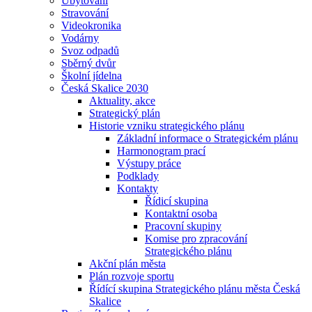
Ubytování
Stravování
Videokronika
Vodárny
Svoz odpadů
Sběrný dvůr
Školní jídelna
Česká Skalice 2030
Aktuality, akce
Strategický plán
Historie vzniku strategického plánu
Základní informace o Strategickém plánu
Harmonogram prací
Výstupy práce
Podklady
Kontakty
Řídicí skupina
Kontaktní osoba
Pracovní skupiny
Komise pro zpracování
Strategického plánu
Akční plán města
Plán rozvoje sportu
Řídící skupina Strategického plánu města Česká
Skalice