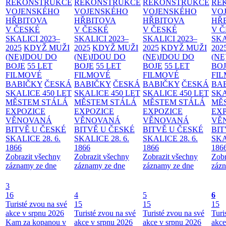
REKONSTRUKCE
REKONSTRUKCE
REKONSTRUKCE
RE
VOJENSKÉHO
VOJENSKÉHO
VOJENSKÉHO
VO
HŘBITOVA
HŘBITOVA
HŘBITOVA
HŘ
V ČESKÉ
V ČESKÉ
V ČESKÉ
V 
SKALICI 2023–
SKALICI 2023–
SKALICI 2023–
SKA
2025
KDYŽ MUŽI
2025
KDYŽ MUŽI
2025
KDYŽ MUŽI
202
(NE)JDOU DO
(NE)JDOU DO
(NE)JDOU DO
(NE
BOJE
55 LET
BOJE
55 LET
BOJE
55 LET
BO
FILMOVÉ
FILMOVÉ
FILMOVÉ
FI
BABIČKY
ČESKÁ
BABIČKY
ČESKÁ
BABIČKY
ČESKÁ
BA
SKALICE 450 LET
SKALICE 450 LET
SKALICE 450 LET
SKA
MĚSTEM
STÁLÁ
MĚSTEM
STÁLÁ
MĚSTEM
STÁLÁ
MĚ
EXPOZICE
EXPOZICE
EXPOZICE
EX
VĚNOVANÁ
VĚNOVANÁ
VĚNOVANÁ
VĚ
BITVĚ U ČESKÉ
BITVĚ U ČESKÉ
BITVĚ U ČESKÉ
BIT
SKALICE 28. 6.
SKALICE 28. 6.
SKALICE 28. 6.
SKA
1866
1866
1866
186
Zobrazit všechny
Zobrazit všechny
Zobrazit všechny
Zobr
záznamy ze dne
záznamy ze dne
záznamy ze dne
zázn
3
16
4
5
6
Turisté zvou na své
15
15
15
akce v srpnu 2026
Turisté zvou na své
Turisté zvou na své
Turi
Kam za kopanou v
akce v srpnu 2026
akce v srpnu 2026
akce