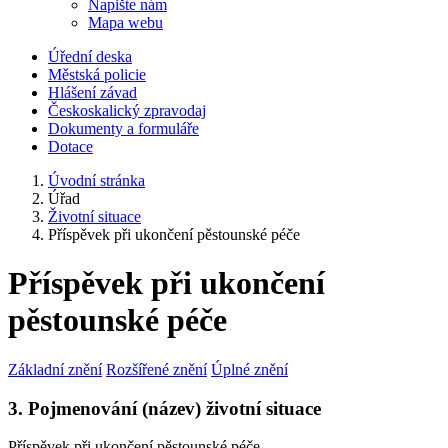
Napište nám
Mapa webu
Úřední deska
Městská policie
Hlášení závad
Českoskalický zpravodaj
Dokumenty a formuláře
Dotace
Úvodní stránka
Úřad
Životní situace
Příspěvek při ukončení pěstounské péče
Příspěvek při ukončení
pěstounské péče
Základní znění
Rozšířené znění
Úplné znění
3. Pojmenování (název) životní situace
Příspěvek při ukončení pěstounské péče