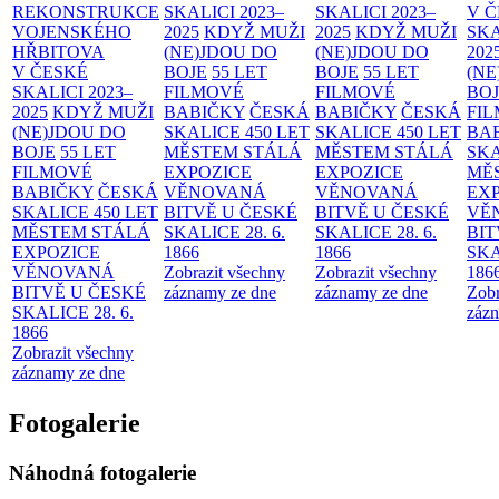
REKONSTRUKCE
SKALICI 2023–
SKALICI 2023–
V 
VOJENSKÉHO
2025
KDYŽ MUŽI
2025
KDYŽ MUŽI
SKA
HŘBITOVA
(NE)JDOU DO
(NE)JDOU DO
202
V ČESKÉ
BOJE
55 LET
BOJE
55 LET
(NE
SKALICI 2023–
FILMOVÉ
FILMOVÉ
BO
2025
KDYŽ MUŽI
BABIČKY
ČESKÁ
BABIČKY
ČESKÁ
FI
(NE)JDOU DO
SKALICE 450 LET
SKALICE 450 LET
BA
BOJE
55 LET
MĚSTEM
STÁLÁ
MĚSTEM
STÁLÁ
SKA
FILMOVÉ
EXPOZICE
EXPOZICE
MĚ
BABIČKY
ČESKÁ
VĚNOVANÁ
VĚNOVANÁ
EX
SKALICE 450 LET
BITVĚ U ČESKÉ
BITVĚ U ČESKÉ
VĚ
MĚSTEM
STÁLÁ
SKALICE 28. 6.
SKALICE 28. 6.
BIT
EXPOZICE
1866
1866
SKA
VĚNOVANÁ
Zobrazit všechny
Zobrazit všechny
186
BITVĚ U ČESKÉ
záznamy ze dne
záznamy ze dne
Zobr
SKALICE 28. 6.
zázn
1866
Zobrazit všechny
záznamy ze dne
Fotogalerie
Náhodná fotogalerie