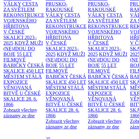
VÁLKY
CESTA
PRUSKO-
PRUSKO-
PR
ZA SVĚTLEM
RAKOUSKÉ
RAKOUSKÉ
RA
REKONSTRUKCE
VÁLKY
CESTA
VÁLKY
CESTA
VÁ
VOJENSKÉHO
ZA SVĚTLEM
ZA SVĚTLEM
ZA
HŘBITOVA
REKONSTRUKCE
REKONSTRUKCE
RE
V ČESKÉ
VOJENSKÉHO
VOJENSKÉHO
VO
SKALICI 2023–
HŘBITOVA
HŘBITOVA
HŘ
2025
KDYŽ MUŽI
V ČESKÉ
V ČESKÉ
V 
(NE)JDOU DO
SKALICI 2023–
SKALICI 2023–
SKA
BOJE
55 LET
2025
KDYŽ MUŽI
2025
KDYŽ MUŽI
202
FILMOVÉ
(NE)JDOU DO
(NE)JDOU DO
(NE
BABIČKY
ČESKÁ
BOJE
55 LET
BOJE
55 LET
BO
SKALICE 450 LET
FILMOVÉ
FILMOVÉ
FI
MĚSTEM
STÁLÁ
BABIČKY
ČESKÁ
BABIČKY
ČESKÁ
BA
EXPOZICE
SKALICE 450 LET
SKALICE 450 LET
SKA
VĚNOVANÁ
MĚSTEM
STÁLÁ
MĚSTEM
STÁLÁ
MĚ
BITVĚ U ČESKÉ
EXPOZICE
EXPOZICE
EX
SKALICE 28. 6.
VĚNOVANÁ
VĚNOVANÁ
VĚ
1866
BITVĚ U ČESKÉ
BITVĚ U ČESKÉ
BIT
Zobrazit všechny
SKALICE 28. 6.
SKALICE 28. 6.
SKA
záznamy ze dne
1866
1866
186
Zobrazit všechny
Zobrazit všechny
Zobr
záznamy ze dne
záznamy ze dne
zázn