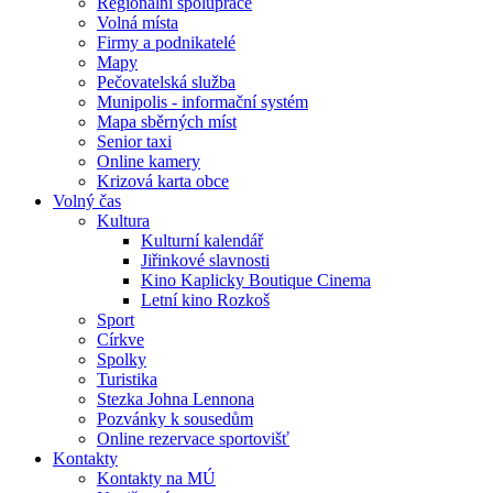
Regionální spolupráce
Volná místa
Firmy a podnikatelé
Mapy
Pečovatelská služba
Munipolis - informační systém
Mapa sběrných míst
Senior taxi
Online kamery
Krizová karta obce
Volný čas
Kultura
Kulturní kalendář
Jiřinkové slavnosti
Kino Kaplicky Boutique Cinema
Letní kino Rozkoš
Sport
Církve
Spolky
Turistika
Stezka Johna Lennona
Pozvánky k sousedům
Online rezervace sportovišť
Kontakty
Kontakty na MÚ