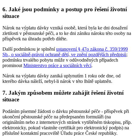
6. Jaké jsou podmínky a postup pro řešení životní
situace
Nárok na výplatu dávky vzniká osobě, která byla ke dni dosažení
zletilosti v pěstounské péči, a to ke dni zániku nároku této osoby na
příspěvek na úhradu potřeb dítěte.
Další podmínkou je splnění
ustanovení § 47o zákona č. 359/1999
Sb., o sociálně-právní ochraně dětí, ve znění pozdějších předpisů
;
podmínku trvalého pobytu může v odůvodněných případech
prominout
Ministerstvo práce a sociálních věcí
.
Nárok na výplatu dávky zaniká uplynutím 1 roku ode dne, od
kterého dávka náleží, nebyl-li nárok v této lhůtě uplatněn.
7. Jakým způsobem můžete zahájit řešení životní
situace
Podáním písemné žádosti o dávku pěstounské péče - příspěvek při
ukončení pěstounské péče na předepsaném formuláři (na
originálním nebo z internetových stránek vytištěném tiskopisu, příp.
elektronicky, pokud vlastníte certifikát pro elektronický podpis) na
příslušné kontaktní pracoviště Úřadu práce České republiky.