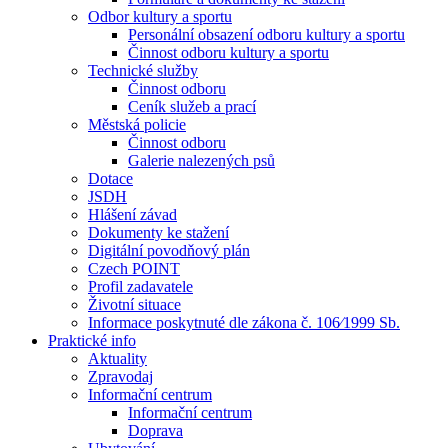
Odbor kultury a sportu
Personální obsazení odboru kultury a sportu
Činnost odboru kultury a sportu
Technické služby
Činnost odboru
Ceník služeb a prací
Městská policie
Činnost odboru
Galerie nalezených psů
Dotace
JSDH
Hlášení závad
Dokumenty ke stažení
Digitální povodňový plán
Czech POINT
Profil zadavatele
Životní situace
Informace poskytnuté dle zákona č. 106⁄1999 Sb.
Praktické info
Aktuality
Zpravodaj
Informační centrum
Informační centrum
Doprava