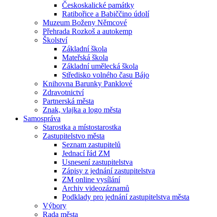
Českoskalické památky
Ratibořice a Babiččino údolí
Muzeum Boženy Němcové
Přehrada Rozkoš a autokemp
Školství
Základní škola
Mateřská škola
Základní umělecká škola
Středisko volného času Bájo
Knihovna Barunky Panklové
Zdravotnictví
Partnerská města
Znak, vlajka a logo města
Samospráva
Starostka a místostarostka
Zastupitelstvo města
Seznam zastupitelů
Jednací řád ZM
Usnesení zastupitelstva
Zápisy z jednání zastupitelstva
ZM online vysílání
Archiv videozáznamů
Podklady pro jednání zastupitelstva města
Výbory
Rada města