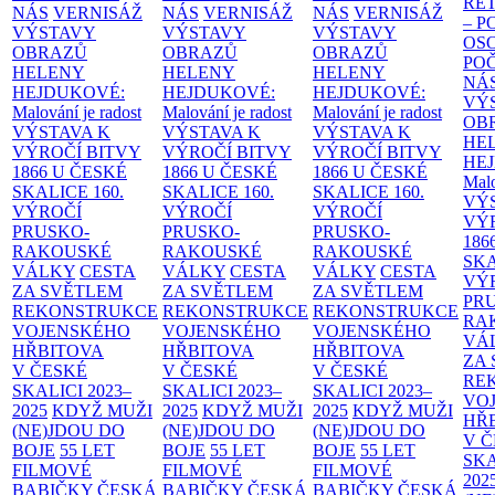
RE
NÁS
VERNISÁŽ
NÁS
VERNISÁŽ
NÁS
VERNISÁŽ
– 
VÝSTAVY
VÝSTAVY
VÝSTAVY
OS
OBRAZŮ
OBRAZŮ
OBRAZŮ
PO
HELENY
HELENY
HELENY
NÁ
HEJDUKOVÉ:
HEJDUKOVÉ:
HEJDUKOVÉ:
VÝ
Malování je radost
Malování je radost
Malování je radost
OB
VÝSTAVA K
VÝSTAVA K
VÝSTAVA K
HE
VÝROČÍ BITVY
VÝROČÍ BITVY
VÝROČÍ BITVY
HE
1866 U ČESKÉ
1866 U ČESKÉ
1866 U ČESKÉ
Malo
SKALICE
160.
SKALICE
160.
SKALICE
160.
VÝ
VÝROČÍ
VÝROČÍ
VÝROČÍ
VÝ
PRUSKO-
PRUSKO-
PRUSKO-
186
RAKOUSKÉ
RAKOUSKÉ
RAKOUSKÉ
SK
VÁLKY
CESTA
VÁLKY
CESTA
VÁLKY
CESTA
VÝ
ZA SVĚTLEM
ZA SVĚTLEM
ZA SVĚTLEM
PR
REKONSTRUKCE
REKONSTRUKCE
REKONSTRUKCE
RA
VOJENSKÉHO
VOJENSKÉHO
VOJENSKÉHO
VÁ
HŘBITOVA
HŘBITOVA
HŘBITOVA
ZA
V ČESKÉ
V ČESKÉ
V ČESKÉ
RE
SKALICI 2023–
SKALICI 2023–
SKALICI 2023–
VO
2025
KDYŽ MUŽI
2025
KDYŽ MUŽI
2025
KDYŽ MUŽI
HŘ
(NE)JDOU DO
(NE)JDOU DO
(NE)JDOU DO
V 
BOJE
55 LET
BOJE
55 LET
BOJE
55 LET
SKA
FILMOVÉ
FILMOVÉ
FILMOVÉ
202
BABIČKY
ČESKÁ
BABIČKY
ČESKÁ
BABIČKY
ČESKÁ