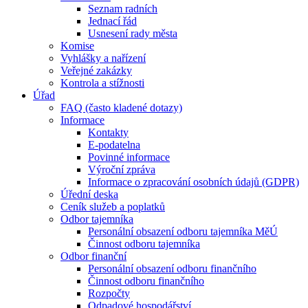
Seznam radních
Jednací řád
Usnesení rady města
Komise
Vyhlášky a nařízení
Veřejné zakázky
Kontrola a stížnosti
Úřad
FAQ (často kladené dotazy)
Informace
Kontakty
E-podatelna
Povinné informace
Výroční zpráva
Informace o zpracování osobních údajů (GDPR)
Úřední deska
Ceník služeb a poplatků
Odbor tajemníka
Personální obsazení odboru tajemníka MěÚ
Činnost odboru tajemníka
Odbor finanční
Personální obsazení odboru finančního
Činnost odboru finančního
Rozpočty
Odpadové hospodářství