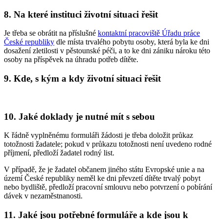
8. Na které instituci životní situaci řešit
Je třeba se obrátit na příslušné
kontaktní pracoviště Úřadu práce
České republiky
dle místa trvalého pobytu osoby, která byla ke dni
dosažení zletilosti v pěstounské péči, a to ke dni zániku nároku této
osoby na příspěvek na úhradu potřeb dítěte.
9. Kde, s kým a kdy životní situaci řešit
10. Jaké doklady je nutné mít s sebou
K řádně vyplněnému formuláři žádosti je třeba doložit průkaz
totožnosti žadatele; pokud v průkazu totožnosti není uvedeno rodné
příjmení, předloží žadatel rodný list.
V případě, že je žadatel občanem jiného státu Evropské unie a na
území České republiky neměl ke dni převzetí dítěte trvalý pobyt
nebo bydliště, předloží pracovní smlouvu nebo potvrzení o pobírání
dávek v nezaměstnanosti.
11. Jaké jsou potřebné formuláře a kde jsou k