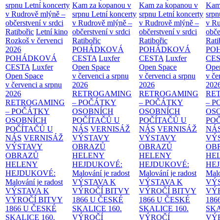
srpnu
Letní koncerty
Kam za kopanou v
Kam za kopanou v
Kam
v Rudrově mlýně –
srpnu
Letní koncerty
srpnu
Letní koncerty
srp
občerstvení v srdci
v Rudrově mlýně –
v Rudrově mlýně –
v Ru
Ratibořic
Letní kino
občerstvení v srdci
občerstvení v srdci
obče
Rozkoš v červenci
Ratibořic
Ratibořic
Rati
2026
POHÁDKOVÁ
POHÁDKOVÁ
PO
POHÁDKOVÁ
CESTA
Luxfer
CESTA
Luxfer
CE
CESTA
Luxfer
Open Space
Open Space
Ope
Open Space
v červenci a srpnu
v červenci a srpnu
v če
v červenci a srpnu
2026
2026
202
2026
RETROGAMING
RETROGAMING
RE
RETROGAMING
– POČÁTKY
– POČÁTKY
– 
– POČÁTKY
OSOBNÍCH
OSOBNÍCH
OS
OSOBNÍCH
POČÍTAČŮ U
POČÍTAČŮ U
PO
POČÍTAČŮ U
NÁS
VERNISÁŽ
NÁS
VERNISÁŽ
NÁ
NÁS
VERNISÁŽ
VÝSTAVY
VÝSTAVY
VÝ
VÝSTAVY
OBRAZŮ
OBRAZŮ
OB
OBRAZŮ
HELENY
HELENY
HE
HELENY
HEJDUKOVÉ:
HEJDUKOVÉ:
HE
HEJDUKOVÉ:
Malování je radost
Malování je radost
Malo
Malování je radost
VÝSTAVA K
VÝSTAVA K
VÝ
VÝSTAVA K
VÝROČÍ BITVY
VÝROČÍ BITVY
VÝ
VÝROČÍ BITVY
1866 U ČESKÉ
1866 U ČESKÉ
186
1866 U ČESKÉ
SKALICE
160.
SKALICE
160.
SK
SKALICE
160.
VÝROČÍ
VÝROČÍ
VÝ