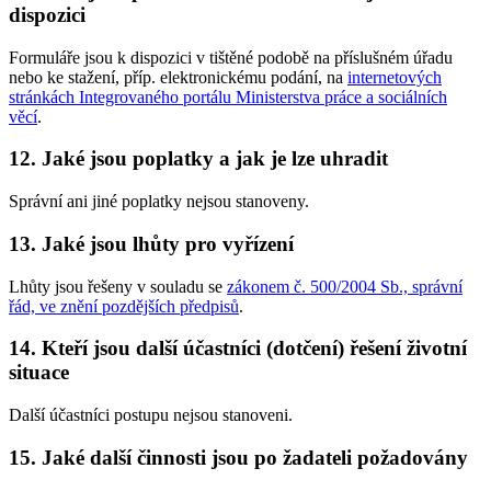
dispozici
Formuláře jsou k dispozici v tištěné podobě na příslušném úřadu
nebo ke stažení, příp. elektronickému podání, na
internetových
stránkách Integrovaného portálu Ministerstva práce a sociálních
věcí
.
12. Jaké jsou poplatky a jak je lze uhradit
Správní ani jiné poplatky nejsou stanoveny.
13. Jaké jsou lhůty pro vyřízení
Lhůty jsou řešeny v souladu se
zákonem č. 500/2004 Sb., správní
řád, ve znění pozdějších předpisů
.
14. Kteří jsou další účastníci (dotčení) řešení životní
situace
Další účastníci postupu nejsou stanoveni.
15. Jaké další činnosti jsou po žadateli požadovány