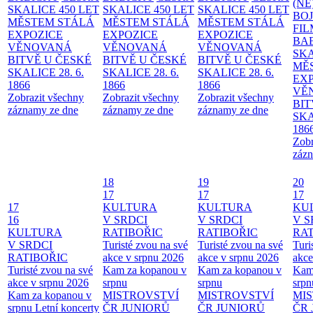
(NE
SKALICE 450 LET
SKALICE 450 LET
SKALICE 450 LET
BO
MĚSTEM
STÁLÁ
MĚSTEM
STÁLÁ
MĚSTEM
STÁLÁ
FI
EXPOZICE
EXPOZICE
EXPOZICE
BA
VĚNOVANÁ
VĚNOVANÁ
VĚNOVANÁ
SKA
BITVĚ U ČESKÉ
BITVĚ U ČESKÉ
BITVĚ U ČESKÉ
MĚ
SKALICE 28. 6.
SKALICE 28. 6.
SKALICE 28. 6.
EX
1866
1866
1866
VĚ
Zobrazit všechny
Zobrazit všechny
Zobrazit všechny
BIT
záznamy ze dne
záznamy ze dne
záznamy ze dne
SKA
186
Zobr
zázn
18
19
20
17
17
17
17
KULTURA
KULTURA
KU
16
V SRDCI
V SRDCI
V S
KULTURA
RATIBOŘIC
RATIBOŘIC
RAT
V SRDCI
Turisté zvou na své
Turisté zvou na své
Turi
RATIBOŘIC
akce v srpnu 2026
akce v srpnu 2026
akce
Turisté zvou na své
Kam za kopanou v
Kam za kopanou v
Kam
akce v srpnu 2026
srpnu
srpnu
srpn
Kam za kopanou v
MISTROVSTVÍ
MISTROVSTVÍ
MI
srpnu
Letní koncerty
ČR JUNIORŮ
ČR JUNIORŮ
ČR 