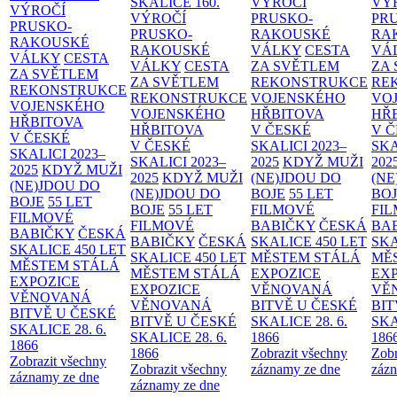
SKALICE
160.
VÝROČÍ
VÝ
VÝROČÍ
VÝROČÍ
PRUSKO-
PR
PRUSKO-
PRUSKO-
RAKOUSKÉ
RA
RAKOUSKÉ
RAKOUSKÉ
VÁLKY
CESTA
VÁ
VÁLKY
CESTA
VÁLKY
CESTA
ZA SVĚTLEM
ZA
ZA SVĚTLEM
ZA SVĚTLEM
REKONSTRUKCE
RE
REKONSTRUKCE
REKONSTRUKCE
VOJENSKÉHO
VO
VOJENSKÉHO
VOJENSKÉHO
HŘBITOVA
HŘ
HŘBITOVA
HŘBITOVA
V ČESKÉ
V 
V ČESKÉ
V ČESKÉ
SKALICI 2023–
SKA
SKALICI 2023–
SKALICI 2023–
2025
KDYŽ MUŽI
202
2025
KDYŽ MUŽI
2025
KDYŽ MUŽI
(NE)JDOU DO
(NE
(NE)JDOU DO
(NE)JDOU DO
BOJE
55 LET
BO
BOJE
55 LET
BOJE
55 LET
FILMOVÉ
FI
FILMOVÉ
FILMOVÉ
BABIČKY
ČESKÁ
BA
BABIČKY
ČESKÁ
BABIČKY
ČESKÁ
SKALICE 450 LET
SKA
SKALICE 450 LET
SKALICE 450 LET
MĚSTEM
STÁLÁ
MĚ
MĚSTEM
STÁLÁ
MĚSTEM
STÁLÁ
EXPOZICE
EX
EXPOZICE
EXPOZICE
VĚNOVANÁ
VĚ
VĚNOVANÁ
VĚNOVANÁ
BITVĚ U ČESKÉ
BIT
BITVĚ U ČESKÉ
BITVĚ U ČESKÉ
SKALICE 28. 6.
SKA
SKALICE 28. 6.
SKALICE 28. 6.
1866
186
1866
1866
Zobrazit všechny
Zobr
Zobrazit všechny
Zobrazit všechny
záznamy ze dne
zázn
záznamy ze dne
záznamy ze dne