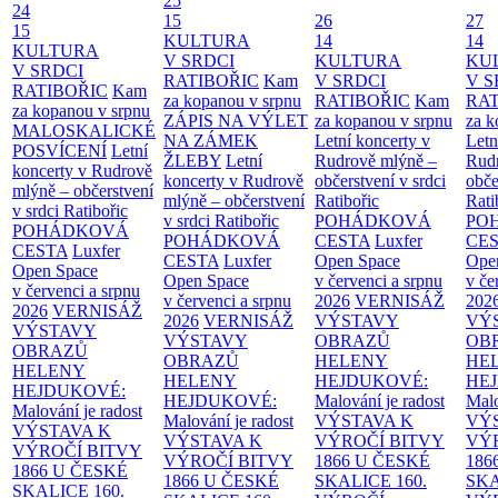
25
24
15
26
27
15
KULTURA
14
14
KULTURA
V SRDCI
KULTURA
KU
V SRDCI
RATIBOŘIC
Kam
V SRDCI
V S
RATIBOŘIC
Kam
za kopanou v srpnu
RATIBOŘIC
Kam
RAT
za kopanou v srpnu
ZÁPIS NA VÝLET
za kopanou v srpnu
za k
MALOSKALICKÉ
NA ZÁMEK
Letní koncerty v
Letn
POSVÍCENÍ
Letní
ŽLEBY
Letní
Rudrově mlýně –
Rud
koncerty v Rudrově
koncerty v Rudrově
občerstvení v srdci
obče
mlýně – občerstvení
mlýně – občerstvení
Ratibořic
Rati
v srdci Ratibořic
v srdci Ratibořic
POHÁDKOVÁ
PO
POHÁDKOVÁ
POHÁDKOVÁ
CESTA
Luxfer
CE
CESTA
Luxfer
CESTA
Luxfer
Open Space
Ope
Open Space
Open Space
v červenci a srpnu
v če
v červenci a srpnu
v červenci a srpnu
2026
VERNISÁŽ
202
2026
VERNISÁŽ
2026
VERNISÁŽ
VÝSTAVY
VÝ
VÝSTAVY
VÝSTAVY
OBRAZŮ
OB
OBRAZŮ
OBRAZŮ
HELENY
HE
HELENY
HELENY
HEJDUKOVÉ:
HE
HEJDUKOVÉ:
HEJDUKOVÉ:
Malování je radost
Malo
Malování je radost
Malování je radost
VÝSTAVA K
VÝ
VÝSTAVA K
VÝSTAVA K
VÝROČÍ BITVY
VÝ
VÝROČÍ BITVY
VÝROČÍ BITVY
1866 U ČESKÉ
186
1866 U ČESKÉ
1866 U ČESKÉ
SKALICE
160.
SK
SKALICE
160.