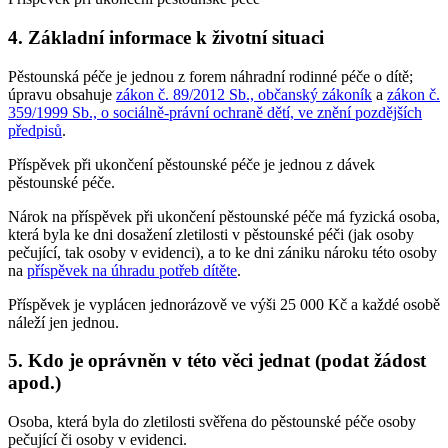
4. Základní informace k životní situaci
Pěstounská péče je jednou z forem náhradní rodinné péče o dítě;
úpravu obsahuje
zákon č. 89/2012 Sb., občanský zákoník
a
zákon č.
359/1999 Sb., o sociálně-právní ochraně dětí, ve znění pozdějších
předpisů
.
Příspěvek při ukončení pěstounské péče je jednou z dávek
pěstounské péče.
Nárok na příspěvek při ukončení pěstounské péče má fyzická osoba,
která byla ke dni dosažení zletilosti v pěstounské péči (jak osoby
pečující, tak osoby v evidenci), a to ke dni zániku nároku této osoby
na
příspěvek na úhradu potřeb dítěte
.
Příspěvek je vyplácen jednorázově ve výši 25 000 Kč a každé osobě
náleží jen jednou.
5. Kdo je oprávněn v této věci jednat (podat žádost
apod.)
Osoba, která byla do zletilosti svěřena do pěstounské péče osoby
pečující či osoby v evidenci.