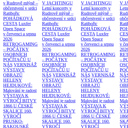
v Rudrově mlýně –
V JACHTINGU
V JACHTINGU
V 
občerstvení v srdci
Letní koncerty v
Letní koncerty v
Letn
Ratibořic
Rudrově mlýně –
Rudrově mlýně –
Rud
POHÁDKOVÁ
občerstvení v srdci
občerstvení v srdci
obče
CESTA
Luxfer
Ratibořic
Ratibořic
Rati
Open Space
POHÁDKOVÁ
POHÁDKOVÁ
PO
v červenci a srpnu
CESTA
Luxfer
CESTA
Luxfer
CE
2026
Open Space
Open Space
Ope
RETROGAMING
v červenci a srpnu
v červenci a srpnu
v če
– POČÁTKY
2026
2026
202
OSOBNÍCH
RETROGAMING
RETROGAMING
RE
POČÍTAČŮ U
– POČÁTKY
– POČÁTKY
– 
NÁS
VERNISÁŽ
OSOBNÍCH
OSOBNÍCH
OS
VÝSTAVY
POČÍTAČŮ U
POČÍTAČŮ U
PO
OBRAZŮ
NÁS
VERNISÁŽ
NÁS
VERNISÁŽ
NÁ
HELENY
VÝSTAVY
VÝSTAVY
VÝ
HEJDUKOVÉ:
OBRAZŮ
OBRAZŮ
OB
Malování je radost
HELENY
HELENY
HE
VÝSTAVA K
HEJDUKOVÉ:
HEJDUKOVÉ:
HE
VÝROČÍ BITVY
Malování je radost
Malování je radost
Malo
1866 U ČESKÉ
VÝSTAVA K
VÝSTAVA K
VÝ
SKALICE
160.
VÝROČÍ BITVY
VÝROČÍ BITVY
VÝ
VÝROČÍ
1866 U ČESKÉ
1866 U ČESKÉ
186
PRUSKO-
SKALICE
160.
SKALICE
160.
SK
RAKOUSKÉ
VÝROČÍ
VÝROČÍ
VÝ