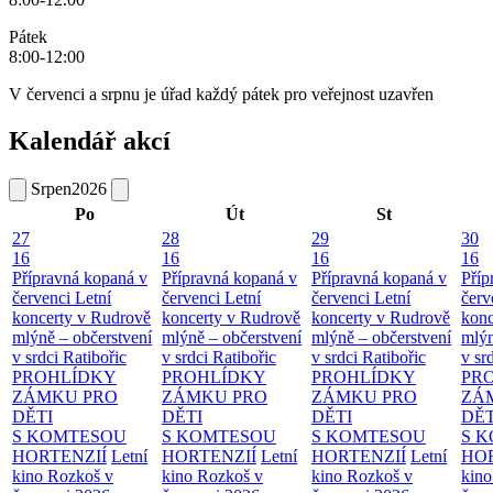
Pátek
8:00-12:00
V červenci a srpnu je úřad každý pátek pro veřejnost uzavřen
Kalendář akcí
Srpen
2026
Po
Út
St
27
28
29
30
16
16
16
16
Přípravná kopaná v
Přípravná kopaná v
Přípravná kopaná v
Příp
červenci
Letní
červenci
Letní
červenci
Letní
červ
koncerty v Rudrově
koncerty v Rudrově
koncerty v Rudrově
konc
mlýně – občerstvení
mlýně – občerstvení
mlýně – občerstvení
mlýn
v srdci Ratibořic
v srdci Ratibořic
v srdci Ratibořic
v sr
PROHLÍDKY
PROHLÍDKY
PROHLÍDKY
PR
ZÁMKU PRO
ZÁMKU PRO
ZÁMKU PRO
ZÁ
DĚTI
DĚTI
DĚTI
DĚT
S KOMTESOU
S KOMTESOU
S KOMTESOU
S 
HORTENZIÍ
Letní
HORTENZIÍ
Letní
HORTENZIÍ
Letní
HOR
kino Rozkoš v
kino Rozkoš v
kino Rozkoš v
kino