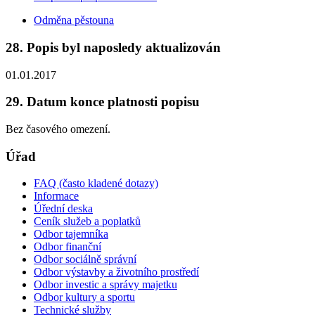
Odměna pěstouna
28. Popis byl naposledy aktualizován
01.01.2017
29. Datum konce platnosti popisu
Bez časového omezení.
Úřad
FAQ (často kladené dotazy)
Informace
Úřední deska
Ceník služeb a poplatků
Odbor tajemníka
Odbor finanční
Odbor sociálně správní
Odbor výstavby a životního prostředí
Odbor investic a správy majetku
Odbor kultury a sportu
Technické služby