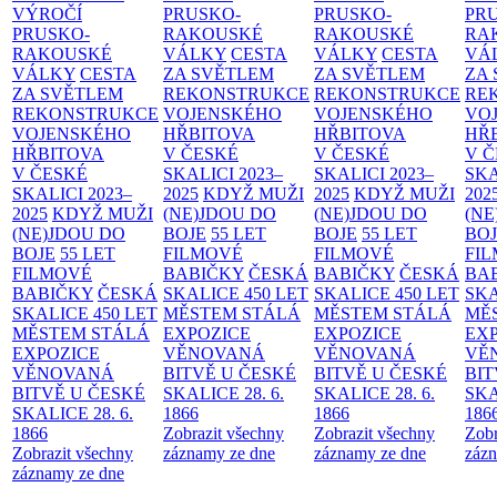
VÝROČÍ
PRUSKO-
PRUSKO-
PR
PRUSKO-
RAKOUSKÉ
RAKOUSKÉ
RA
RAKOUSKÉ
VÁLKY
CESTA
VÁLKY
CESTA
VÁ
VÁLKY
CESTA
ZA SVĚTLEM
ZA SVĚTLEM
ZA
ZA SVĚTLEM
REKONSTRUKCE
REKONSTRUKCE
RE
REKONSTRUKCE
VOJENSKÉHO
VOJENSKÉHO
VO
VOJENSKÉHO
HŘBITOVA
HŘBITOVA
HŘ
HŘBITOVA
V ČESKÉ
V ČESKÉ
V 
V ČESKÉ
SKALICI 2023–
SKALICI 2023–
SKA
SKALICI 2023–
2025
KDYŽ MUŽI
2025
KDYŽ MUŽI
202
2025
KDYŽ MUŽI
(NE)JDOU DO
(NE)JDOU DO
(NE
(NE)JDOU DO
BOJE
55 LET
BOJE
55 LET
BO
BOJE
55 LET
FILMOVÉ
FILMOVÉ
FI
FILMOVÉ
BABIČKY
ČESKÁ
BABIČKY
ČESKÁ
BA
BABIČKY
ČESKÁ
SKALICE 450 LET
SKALICE 450 LET
SKA
SKALICE 450 LET
MĚSTEM
STÁLÁ
MĚSTEM
STÁLÁ
MĚ
MĚSTEM
STÁLÁ
EXPOZICE
EXPOZICE
EX
EXPOZICE
VĚNOVANÁ
VĚNOVANÁ
VĚ
VĚNOVANÁ
BITVĚ U ČESKÉ
BITVĚ U ČESKÉ
BIT
BITVĚ U ČESKÉ
SKALICE 28. 6.
SKALICE 28. 6.
SKA
SKALICE 28. 6.
1866
1866
186
1866
Zobrazit všechny
Zobrazit všechny
Zobr
Zobrazit všechny
záznamy ze dne
záznamy ze dne
zázn
záznamy ze dne