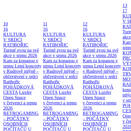
13
17
KU
V S
10
11
12
RAT
16
16
16
Turi
KULTURA
KULTURA
KULTURA
akce
V SRDCI
V SRDCI
V SRDCI
Kam
RATIBOŘIC
RATIBOŘIC
RATIBOŘIC
srpn
Turisté zvou na své
Turisté zvou na své
Turisté zvou na své
KO
akce v srpnu 2026
akce v srpnu 2026
akce v srpnu 2026
PR
Kam za kopanou v
Kam za kopanou v
Kam za kopanou v
VÝ
srpnu
Letní koncerty
srpnu
Letní koncerty
srpnu
Letní koncerty
KO
v Rudrově mlýně –
v Rudrově mlýně –
v Rudrově mlýně –
TR
občerstvení v srdci
občerstvení v srdci
občerstvení v srdci
MO
Ratibořic
Ratibořic
Ratibořic
BA
POHÁDKOVÁ
POHÁDKOVÁ
POHÁDKOVÁ
konc
CESTA
Luxfer
CESTA
Luxfer
CESTA
Luxfer
mlýn
Open Space
Open Space
Open Space
v sr
v červenci a srpnu
v červenci a srpnu
v červenci a srpnu
PO
2026
2026
2026
CE
RETROGAMING
RETROGAMING
RETROGAMING
Ope
– POČÁTKY
– POČÁTKY
– POČÁTKY
v če
OSOBNÍCH
OSOBNÍCH
OSOBNÍCH
202
POČÍTAČŮ U
POČÍTAČŮ U
POČÍTAČŮ U