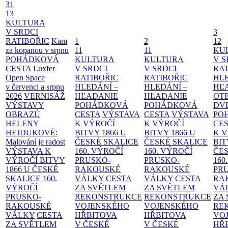
31
13
KULTURA
V SRDCI
3
RATIBOŘIC
Kam
1
2
12
za kopanou v srpnu
11
11
KU
POHÁDKOVÁ
KULTURA
KULTURA
V S
CESTA
Luxfer
V SRDCI
V SRDCI
RAT
Open Space
RATIBOŘIC
RATIBOŘIC
HLE
v červenci a srpnu
HLEDÁNÍ –
HLEDÁNÍ –
HĽ
2026
VERNISÁŽ
HĽADANIE
HĽADANIE
OT
VÝSTAVY
POHÁDKOVÁ
POHÁDKOVÁ
DV
OBRAZŮ
CESTA
VÝSTAVA
CESTA
VÝSTAVA
PO
HELENY
K VÝROČÍ
K VÝROČÍ
CE
HEJDUKOVÉ:
BITVY 1866 U
BITVY 1866 U
K 
Malování je radost
ČESKÉ SKALICE
ČESKÉ SKALICE
BIT
VÝSTAVA K
160. VÝROČÍ
160. VÝROČÍ
ČES
VÝROČÍ BITVY
PRUSKO-
PRUSKO-
160
1866 U ČESKÉ
RAKOUSKÉ
RAKOUSKÉ
PR
SKALICE
160.
VÁLKY
CESTA
VÁLKY
CESTA
RA
VÝROČÍ
ZA SVĚTLEM
ZA SVĚTLEM
VÁ
PRUSKO-
REKONSTRUKCE
REKONSTRUKCE
ZA
RAKOUSKÉ
VOJENSKÉHO
VOJENSKÉHO
RE
VÁLKY
CESTA
HŘBITOVA
HŘBITOVA
VO
ZA SVĚTLEM
V ČESKÉ
V ČESKÉ
HŘ