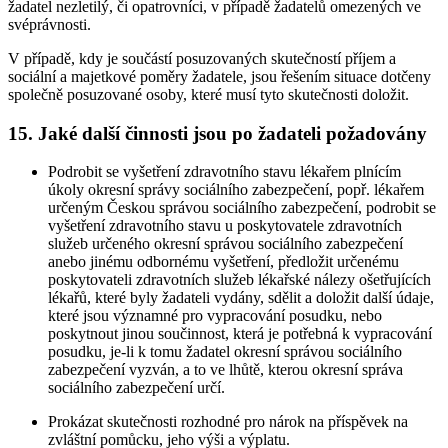
žadatel nezletilý, či opatrovníci, v případě žadatelů omezených ve
svéprávnosti.
V případě, kdy je součástí posuzovaných skutečností příjem a
sociální a majetkové poměry žadatele, jsou řešením situace dotčeny
společně posuzované osoby, které musí tyto skutečnosti doložit.
15. Jaké další činnosti jsou po žadateli požadovány
Podrobit se vyšetření zdravotního stavu lékařem plnícím
úkoly okresní správy sociálního zabezpečení, popř. lékařem
určeným Českou správou sociálního zabezpečení, podrobit se
vyšetření zdravotního stavu u poskytovatele zdravotních
služeb určeného okresní správou sociálního zabezpečení
anebo jinému odbornému vyšetření, předložit určenému
poskytovateli zdravotních služeb lékařské nálezy ošetřujících
lékařů, které byly žadateli vydány, sdělit a doložit další údaje,
které jsou významné pro vypracování posudku, nebo
poskytnout jinou součinnost, která je potřebná k vypracování
posudku, je-li k tomu žadatel okresní správou sociálního
zabezpečení vyzván, a to ve lhůtě, kterou okresní správa
sociálního zabezpečení určí.
Prokázat skutečnosti rozhodné pro nárok na příspěvek na
zvláštní pomůcku, jeho výši a výplatu.