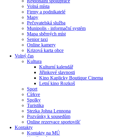
Regionální spolupráce
Volná místa
Firmy a podnikatelé
Mapy
Pečovatelská služba
Munipolis - informační systém
Mapa sběrných míst
Senior taxi
Online kamery
Krizová karta obce
Volný čas
Kultura
Kulturní kalendář
Jiřinkové slavnosti
Kino Kaplicky Boutique Cinema
Letní kino Rozkoš
Sport
Církve
Spolky
Turistika
Stezka Johna Lennona
Pozvánky k sousedům
Online rezervace sportovišť
Kontakty
Kontakty na MÚ