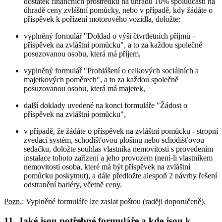
dostatek finančních prostředků na úhradu 10% spoluúčasti na
úhradě ceny zvláštní pomůcky, nebo v případě, kdy žádáte o
příspěvek k pořízení motorového vozidla, doložte:
vyplněný formulář "Doklad o výši čtvrtletních příjmů -
příspěvek na zvláštní pomůcku", a to za každou společně
posuzovanou osobu, která má příjem,
vyplněný formulář "Prohlášení o celkových sociálních a
majetkových poměrech", a to za každou společně
posuzovanou osobu, která má majetek,
další doklady uvedené na konci formuláře "Žádost o
příspěvek na zvláštní pomůcku",
v případě, že žádáte o příspěvek na zvláštní pomůcku - stropní
zvedací systém, schodišťovou plošinu nebo schodišťovou
sedačku, doložte souhlas vlastníka nemovitosti s provedením
instalace tohoto zařízení a jeho provozem (není-li vlastníkem
nemovitosti osoba, které má být příspěvek na zvláštní
pomůcku poskytnut), a dále předložte alespoň 2 návrhy řešení
odstranění bariéry, včetně ceny.
Pozn.
: Vyplněné formuláře lze zaslat poštou (raději doporučeně).
11. Jaké jsou potřebné formuláře a kde jsou k