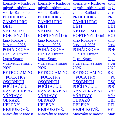
koncerty v Rudrově
koncerty v Rudrově
koncerty v Rudrově
konc
mlýně – občerstvení
mlýně – občerstvení
mlýně – občerstvení
mlýn
v srdci Ratibořic
v srdci Ratibořic
v srdci Ratibořic
v sr
PROHLÍDKY
PROHLÍDKY
PROHLÍDKY
PR
ZÁMKU PRO
ZÁMKU PRO
ZÁMKU PRO
ZÁ
DĚTI
DĚTI
DĚTI
DĚT
S KOMTESOU
S KOMTESOU
S KOMTESOU
S 
HORTENZIÍ
Letní
HORTENZIÍ
Letní
HORTENZIÍ
Letní
HOR
kino Rozkoš v
kino Rozkoš v
kino Rozkoš v
kino
červenci 2026
červenci 2026
červenci 2026
červ
POHÁDKOVÁ
POHÁDKOVÁ
POHÁDKOVÁ
PO
CESTA
Luxfer
CESTA
Luxfer
CESTA
Luxfer
CE
Open Space
Open Space
Open Space
Ope
v červenci a srpnu
v červenci a srpnu
v červenci a srpnu
v če
2026
2026
2026
202
RETROGAMING
RETROGAMING
RETROGAMING
RE
– POČÁTKY
– POČÁTKY
– POČÁTKY
– 
OSOBNÍCH
OSOBNÍCH
OSOBNÍCH
OS
POČÍTAČŮ U
POČÍTAČŮ U
POČÍTAČŮ U
PO
NÁS
VERNISÁŽ
NÁS
VERNISÁŽ
NÁS
VERNISÁŽ
NÁ
VÝSTAVY
VÝSTAVY
VÝSTAVY
VÝ
OBRAZŮ
OBRAZŮ
OBRAZŮ
OB
HELENY
HELENY
HELENY
HE
HEJDUKOVÉ:
HEJDUKOVÉ:
HEJDUKOVÉ:
HE
Malování je radost
Malování je radost
Malování je radost
Malo