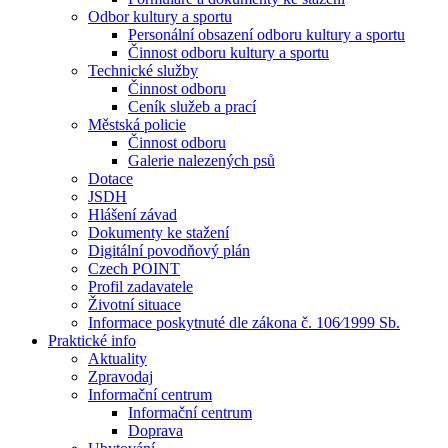
Odbor kultury a sportu
Personální obsazení odboru kultury a sportu
Činnost odboru kultury a sportu
Technické služby
Činnost odboru
Ceník služeb a prací
Městská policie
Činnost odboru
Galerie nalezených psů
Dotace
JSDH
Hlášení závad
Dokumenty ke stažení
Digitální povodňový plán
Czech POINT
Profil zadavatele
Životní situace
Informace poskytnuté dle zákona č. 106⁄1999 Sb.
Praktické info
Aktuality
Zpravodaj
Informační centrum
Informační centrum
Doprava