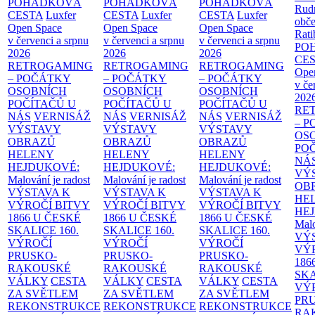
POHÁDKOVÁ
POHÁDKOVÁ
POHÁDKOVÁ
Rud
CESTA
Luxfer
CESTA
Luxfer
CESTA
Luxfer
obče
Open Space
Open Space
Open Space
Rati
v červenci a srpnu
v červenci a srpnu
v červenci a srpnu
PO
2026
2026
2026
CE
RETROGAMING
RETROGAMING
RETROGAMING
Ope
– POČÁTKY
– POČÁTKY
– POČÁTKY
v če
OSOBNÍCH
OSOBNÍCH
OSOBNÍCH
202
POČÍTAČŮ U
POČÍTAČŮ U
POČÍTAČŮ U
RE
NÁS
VERNISÁŽ
NÁS
VERNISÁŽ
NÁS
VERNISÁŽ
– 
VÝSTAVY
VÝSTAVY
VÝSTAVY
OS
OBRAZŮ
OBRAZŮ
OBRAZŮ
PO
HELENY
HELENY
HELENY
NÁ
HEJDUKOVÉ:
HEJDUKOVÉ:
HEJDUKOVÉ:
VÝ
Malování je radost
Malování je radost
Malování je radost
OB
VÝSTAVA K
VÝSTAVA K
VÝSTAVA K
HE
VÝROČÍ BITVY
VÝROČÍ BITVY
VÝROČÍ BITVY
HE
1866 U ČESKÉ
1866 U ČESKÉ
1866 U ČESKÉ
Malo
SKALICE
160.
SKALICE
160.
SKALICE
160.
VÝ
VÝROČÍ
VÝROČÍ
VÝROČÍ
VÝ
PRUSKO-
PRUSKO-
PRUSKO-
186
RAKOUSKÉ
RAKOUSKÉ
RAKOUSKÉ
SK
VÁLKY
CESTA
VÁLKY
CESTA
VÁLKY
CESTA
VÝ
ZA SVĚTLEM
ZA SVĚTLEM
ZA SVĚTLEM
PR
REKONSTRUKCE
REKONSTRUKCE
REKONSTRUKCE
RA