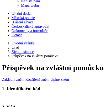
Napište nám
Mapa webu
Úřední deska
Městská policie
Hlášení závad
Českoskalický zpravodaj
Dokumenty a formuláře
Dotace
Úvodní stránka
Úřad
Životní situace
Příspěvek na zvláštní pomůcku
Příspěvek na zvláštní pomůcku
Základní znění
Rozšířené znění
Úplné znění
1. Identifikační kód