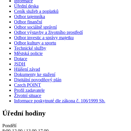
Informace
Úřední deska
Ceník služeb a poplatků
Odbor tajemníka
Odbor finanční
Odbor sociálně správní
Odbor výstavby a životního prostředí
Odbor investic a správy majetku
Odbor kultury a sportu
Technické služby
Městská policie
Dotace
JSDH
Hlášení závad
Dokumenty ke stažení
Digitální povodňový plán
Czech POINT
Profil zadavatele
Životní situace
Informace poskytnuté dle zákona č. 106⁄1999 Sb.
Úřední hodiny
Pondělí
8:00-12.00 / 13.00-17.00