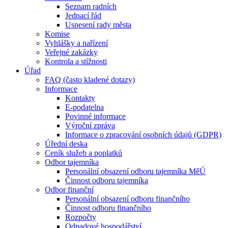
Seznam radních
Jednací řád
Usnesení rady města
Komise
Vyhlášky a nařízení
Veřejné zakázky
Kontrola a stížnosti
Úřad
FAQ (často kladené dotazy)
Informace
Kontakty
E-podatelna
Povinné informace
Výroční zpráva
Informace o zpracování osobních údajů (GDPR)
Úřední deska
Ceník služeb a poplatků
Odbor tajemníka
Personální obsazení odboru tajemníka MěÚ
Činnost odboru tajemníka
Odbor finanční
Personální obsazení odboru finančního
Činnost odboru finančního
Rozpočty
Odpadové hospodářství