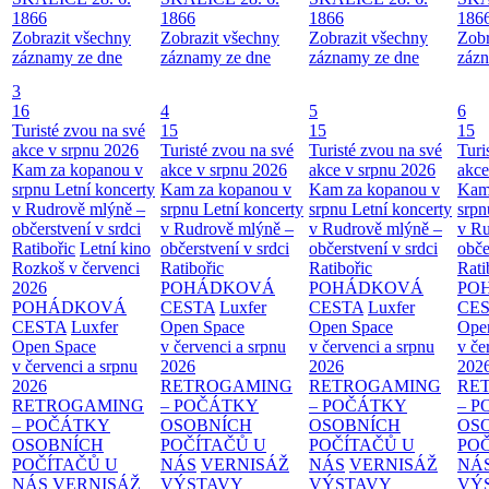
1866
1866
1866
186
Zobrazit všechny
Zobrazit všechny
Zobrazit všechny
Zobr
záznamy ze dne
záznamy ze dne
záznamy ze dne
zázn
3
16
4
5
6
Turisté zvou na své
15
15
15
akce v srpnu 2026
Turisté zvou na své
Turisté zvou na své
Turi
Kam za kopanou v
akce v srpnu 2026
akce v srpnu 2026
akce
srpnu
Letní koncerty
Kam za kopanou v
Kam za kopanou v
Kam
v Rudrově mlýně –
srpnu
Letní koncerty
srpnu
Letní koncerty
srp
občerstvení v srdci
v Rudrově mlýně –
v Rudrově mlýně –
v Ru
Ratibořic
Letní kino
občerstvení v srdci
občerstvení v srdci
obče
Rozkoš v červenci
Ratibořic
Ratibořic
Rati
2026
POHÁDKOVÁ
POHÁDKOVÁ
PO
POHÁDKOVÁ
CESTA
Luxfer
CESTA
Luxfer
CE
CESTA
Luxfer
Open Space
Open Space
Ope
Open Space
v červenci a srpnu
v červenci a srpnu
v če
v červenci a srpnu
2026
2026
202
2026
RETROGAMING
RETROGAMING
RE
RETROGAMING
– POČÁTKY
– POČÁTKY
– 
– POČÁTKY
OSOBNÍCH
OSOBNÍCH
OS
OSOBNÍCH
POČÍTAČŮ U
POČÍTAČŮ U
PO
POČÍTAČŮ U
NÁS
VERNISÁŽ
NÁS
VERNISÁŽ
NÁ
NÁS
VERNISÁŽ
VÝSTAVY
VÝSTAVY
VÝ