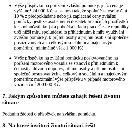
Výše příspěvku na pořízení zvláštní pomůcky, jejíž cena je
vyšší než 24 000 Kč, se stanoví tak, že spoluúčast osoby činí
10 % z předpokládané nebo již zaplacené ceny zvláštní
pomůcky; jestliže osoba nemá dostatek finančních prostředků
ke spoluúčasti, krajská pobočka Úřadu práce České republiky
určí nižší míru spoluúčasti (s přihlédnutím k míře využívání
zvláštní pomůcky, k příjmu osoby a příjmu osob s ní společně
posuzovaných a k celkovým sociálním a majetkovým
poměrům), minimálně však 1 000 Kč.
Výše příspěvku na zvláštní pomůcku poskytovaného na
pořízení motorového vozidla se stanoví s přihlédnutím k
četnosti a důvodu dopravy, příjmu osoby a příjmu osob s ní
společně posuzovaných a celkovým sociálním a majetkovým
poměrům; maximální výše příspěvku v případě motorového
vozidla činí 200 000 Kč.
7. Jakým způsobem můžete zahájit řešení životní
situace
Podáním žádosti o příspěvek na zvláštní pomůcku.
8. Na které instituci životní situaci řešit