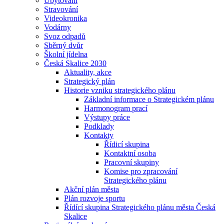
Ubytování
Stravování
Videokronika
Vodárny
Svoz odpadů
Sběrný dvůr
Školní jídelna
Česká Skalice 2030
Aktuality, akce
Strategický plán
Historie vzniku strategického plánu
Základní informace o Strategickém plánu
Harmonogram prací
Výstupy práce
Podklady
Kontakty
Řídicí skupina
Kontaktní osoba
Pracovní skupiny
Komise pro zpracování
Strategického plánu
Akční plán města
Plán rozvoje sportu
Řídící skupina Strategického plánu města Česká
Skalice