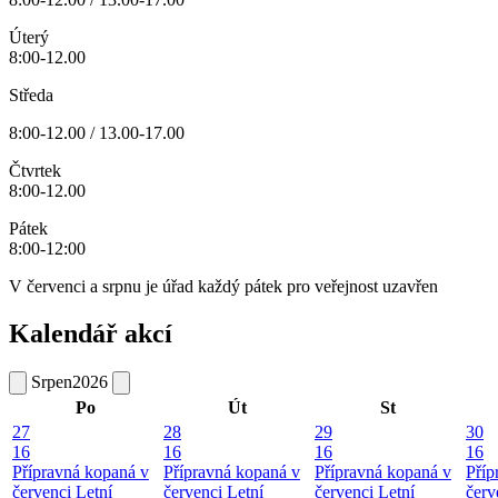
Úterý
8:00-12.00
Středa
8:00-12.00 / 13.00-17.00
Čtvrtek
8:00-12.00
Pátek
8:00-12:00
V červenci a srpnu je úřad každý pátek pro veřejnost uzavřen
Kalendář akcí
Srpen
2026
Po
Út
St
27
28
29
30
16
16
16
16
Přípravná kopaná v
Přípravná kopaná v
Přípravná kopaná v
Příp
červenci
Letní
červenci
Letní
červenci
Letní
červ