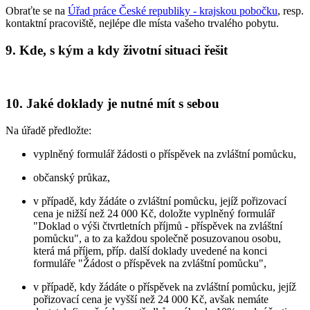
Obraťte se na
Úřad práce České republiky - krajskou pobočku
, resp.
kontaktní pracoviště, nejlépe dle místa vašeho trvalého pobytu.
9. Kde, s kým a kdy životní situaci řešit
10. Jaké doklady je nutné mít s sebou
Na úřadě předložte:
vyplněný formulář žádosti o příspěvek na zvláštní pomůcku,
občanský průkaz,
v případě, kdy žádáte o zvláštní pomůcku, jejíž pořizovací
cena je nižší než 24 000 Kč, doložte vyplněný formulář
"Doklad o výši čtvrtletních příjmů - příspěvek na zvláštní
pomůcku", a to za každou společně posuzovanou osobu,
která má příjem, příp. další doklady uvedené na konci
formuláře "Žádost o příspěvek na zvláštní pomůcku",
v případě, kdy žádáte o příspěvek na zvláštní pomůcku, jejíž
pořizovací cena je vyšší než 24 000 Kč, avšak nemáte