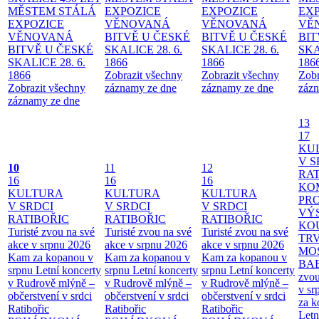
MĚSTEM
STÁLÁ
EXPOZICE
EXPOZICE
EX
EXPOZICE
VĚNOVANÁ
VĚNOVANÁ
VĚ
VĚNOVANÁ
BITVĚ U ČESKÉ
BITVĚ U ČESKÉ
BIT
BITVĚ U ČESKÉ
SKALICE 28. 6.
SKALICE 28. 6.
SKA
SKALICE 28. 6.
1866
1866
186
1866
Zobrazit všechny
Zobrazit všechny
Zobr
Zobrazit všechny
záznamy ze dne
záznamy ze dne
zázn
záznamy ze dne
13
17
KU
V S
10
11
12
RAT
16
16
16
KO
KULTURA
KULTURA
KULTURA
PR
V SRDCI
V SRDCI
V SRDCI
VÝ
RATIBOŘIC
RATIBOŘIC
RATIBOŘIC
KO
Turisté zvou na své
Turisté zvou na své
Turisté zvou na své
TR
akce v srpnu 2026
akce v srpnu 2026
akce v srpnu 2026
MO
Kam za kopanou v
Kam za kopanou v
Kam za kopanou v
BA
srpnu
Letní koncerty
srpnu
Letní koncerty
srpnu
Letní koncerty
zvou
v Rudrově mlýně –
v Rudrově mlýně –
v Rudrově mlýně –
v sr
občerstvení v srdci
občerstvení v srdci
občerstvení v srdci
za k
Ratibořic
Ratibořic
Ratibořic
Letn