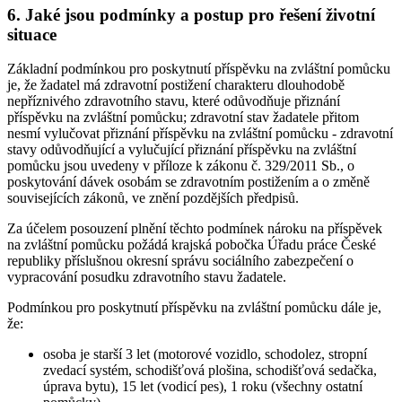
6. Jaké jsou podmínky a postup pro řešení životní
situace
Základní podmínkou pro poskytnutí příspěvku na zvláštní pomůcku
je, že žadatel má zdravotní postižení charakteru dlouhodobě
nepříznivého zdravotního stavu, které odůvodňuje přiznání
příspěvku na zvláštní pomůcku; zdravotní stav žadatele přitom
nesmí vylučovat přiznání příspěvku na zvláštní pomůcku - zdravotní
stavy odůvodňující a vylučující přiznání příspěvku na zvláštní
pomůcku jsou uvedeny v příloze k zákonu č. 329/2011 Sb., o
poskytování dávek osobám se zdravotním postižením a o změně
souvisejících zákonů, ve znění pozdějších předpisů.
Za účelem posouzení plnění těchto podmínek nároku na příspěvek
na zvláštní pomůcku požádá krajská pobočka Úřadu práce České
republiky příslušnou okresní správu sociálního zabezpečení o
vypracování posudku zdravotního stavu žadatele.
Podmínkou pro poskytnutí příspěvku na zvláštní pomůcku dále je,
že:
osoba je starší 3 let (motorové vozidlo, schodolez, stropní
zvedací systém, schodišťová plošina, schodišťová sedačka,
úprava bytu), 15 let (vodicí pes), 1 roku (všechny ostatní