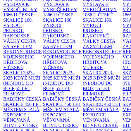
VÝSTAVA K
VÝSTAVA K
VÝSTAVA K
VÝ
VÝROČÍ BITVY
VÝROČÍ BITVY
VÝROČÍ BITVY
VÝ
1866 U ČESKÉ
1866 U ČESKÉ
1866 U ČESKÉ
186
SKALICE
160.
SKALICE
160.
SKALICE
160.
SK
VÝROČÍ
VÝROČÍ
VÝROČÍ
VÝ
PRUSKO-
PRUSKO-
PRUSKO-
PR
RAKOUSKÉ
RAKOUSKÉ
RAKOUSKÉ
RA
VÁLKY
CESTA
VÁLKY
CESTA
VÁLKY
CESTA
VÁ
ZA SVĚTLEM
ZA SVĚTLEM
ZA SVĚTLEM
ZA
REKONSTRUKCE
REKONSTRUKCE
REKONSTRUKCE
RE
VOJENSKÉHO
VOJENSKÉHO
VOJENSKÉHO
VO
HŘBITOVA
HŘBITOVA
HŘBITOVA
HŘ
V ČESKÉ
V ČESKÉ
V ČESKÉ
V 
SKALICI 2023–
SKALICI 2023–
SKALICI 2023–
SKA
2025
KDYŽ MUŽI
2025
KDYŽ MUŽI
2025
KDYŽ MUŽI
202
(NE)JDOU DO
(NE)JDOU DO
(NE)JDOU DO
(NE
BOJE
55 LET
BOJE
55 LET
BOJE
55 LET
BO
FILMOVÉ
FILMOVÉ
FILMOVÉ
FI
BABIČKY
ČESKÁ
BABIČKY
ČESKÁ
BABIČKY
ČESKÁ
BA
SKALICE 450 LET
SKALICE 450 LET
SKALICE 450 LET
SKA
MĚSTEM
STÁLÁ
MĚSTEM
STÁLÁ
MĚSTEM
STÁLÁ
MĚ
EXPOZICE
EXPOZICE
EXPOZICE
EX
VĚNOVANÁ
VĚNOVANÁ
VĚNOVANÁ
VĚ
BITVĚ U ČESKÉ
BITVĚ U ČESKÉ
BITVĚ U ČESKÉ
BIT
SKALICE 28. 6.
SKALICE 28. 6.
SKALICE 28. 6.
SKA