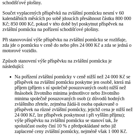
schodišťové plošiny.
Součet vyplacených příspěvků na zvláštní pomůcku nesmí v 60
kalendářních měsících po sobě jdoucích přesáhnout částku 800 000
Kč; 850 000 Kč, pokud v této době byl poskytnut příspěvek na
zvláštní pomůcku na pořízení schodišťové plošiny.
Při stanovování výše příspěvku na zvláštní pomůcku se rozlišuje,
zda jde o pomůcku v ceně do nebo přes 24 000 Kč a zda se jedná o
motorové vozidlo.
Způsob stanovení výše příspěvku na zvláštní pomůcku je
následující:
Na pořízení zvláštní pomůcky v ceně nižší než 24 000 Kč se
příspěvek na zvláštní pomůcku poskytne jen osobě, která má
příjem (příjem s ní společně posuzovaných osob) nižší než
8násobek životního minima jednotlivce nebo životního
minima společně posuzovaných osob (z důvodů hodných
zvláštního zřetele, zejména žádá-li osoba opakovaně o
příspěvek na různé zvláštní pomůcky, jejichž cena je nižší než
24 000 Kč, lze příspěvek poskytnout i při vyšším příjmu);
výše příspěvku na zvláštní pomůcku se stanoví tak, že
spoluúčast osoby činí 10 % z předpokládané nebo již
zaplacené ceny zvláštní pomůcky, nejméně však 1 000 Kč.