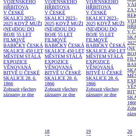
VOJENSKÉHO
VOJENSKÉHO
VOJENSKÉHO
VÁ
HŘBITOVA
HŘBITOVA
HŘBITOVA
ZA
V ČESKÉ
V ČESKÉ
V ČESKÉ
RE
SKALICI 2023–
SKALICI 2023–
SKALICI 2023–
VO
2025
KDYŽ MUŽI
2025
KDYŽ MUŽI
2025
KDYŽ MUŽI
HŘ
(NE)JDOU DO
(NE)JDOU DO
(NE)JDOU DO
V 
BOJE
55 LET
BOJE
55 LET
BOJE
55 LET
SKA
FILMOVÉ
FILMOVÉ
FILMOVÉ
202
BABIČKY
ČESKÁ
BABIČKY
ČESKÁ
BABIČKY
ČESKÁ
(NE
SKALICE 450 LET
SKALICE 450 LET
SKALICE 450 LET
BO
MĚSTEM
STÁLÁ
MĚSTEM
STÁLÁ
MĚSTEM
STÁLÁ
FI
EXPOZICE
EXPOZICE
EXPOZICE
BA
VĚNOVANÁ
VĚNOVANÁ
VĚNOVANÁ
SKA
BITVĚ U ČESKÉ
BITVĚ U ČESKÉ
BITVĚ U ČESKÉ
MĚ
SKALICE 28. 6.
SKALICE 28. 6.
SKALICE 28. 6.
EX
1866
1866
1866
VĚ
Zobrazit všechny
Zobrazit všechny
Zobrazit všechny
BIT
záznamy ze dne
záznamy ze dne
záznamy ze dne
SKA
186
Zobr
zázn
18
19
20