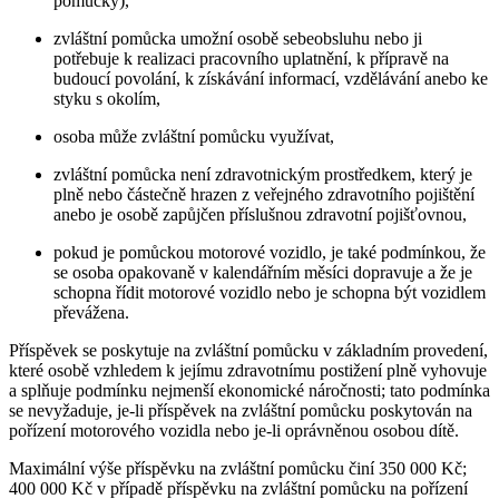
pomůcky),
zvláštní pomůcka umožní osobě sebeobsluhu nebo ji
potřebuje k realizaci pracovního uplatnění, k přípravě na
budoucí povolání, k získávání informací, vzdělávání anebo ke
styku s okolím,
osoba může zvláštní pomůcku využívat,
zvláštní pomůcka není zdravotnickým prostředkem, který je
plně nebo částečně hrazen z veřejného zdravotního pojištění
anebo je osobě zapůjčen příslušnou zdravotní pojišťovnou,
pokud je pomůckou motorové vozidlo, je také podmínkou, že
se osoba opakovaně v kalendářním měsíci dopravuje a že je
schopna řídit motorové vozidlo nebo je schopna být vozidlem
převážena.
Příspěvek se poskytuje na zvláštní pomůcku v základním provedení,
které osobě vzhledem k jejímu zdravotnímu postižení plně vyhovuje
a splňuje podmínku nejmenší ekonomické náročnosti; tato podmínka
se nevyžaduje, je-li příspěvek na zvláštní pomůcku poskytován na
pořízení motorového vozidla nebo je-li oprávněnou osobou dítě.
Maximální výše příspěvku na zvláštní pomůcku činí 350 000 Kč;
400 000 Kč v případě příspěvku na zvláštní pomůcku na pořízení