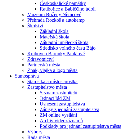
Českoskalické památky
Ratibořice a Babiččino údolí
Muzeum Boženy Němcové
Přehrada Rozkoš a autokemp
Školství
Základní škola
Mateřská škola
Základní umělecká škola
Středisko volného času Bájo
Knihovna Barunky Panklové
Zdravotnictví
Partnerská města
Znak, vlajka a logo města
Samospráva
Starostka a místostarostka
Zastupitelstvo města
Seznam zastupitelů
Jednací řád ZM
Usnesení zastupitelstva
Zápisy z jednání zastupitelstva
ZM online vysílání
Archiv videozáznamů
Podklady pro jednání zastupitelstva města
Výbory
Rada města