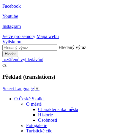
Facebook
Youtube
Instagram
Verze pro seniory
Mapa webu
Vytisknout
Hledaný výraz
Hledat
rozšířené vyhledávání
cz
Překlad (translations)
Select Language
▼
O České Skalici
O městě
Charakteristika města
Historie
Osobnosti
Fotogalerie
Turistické cíle