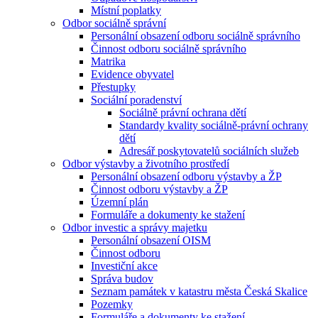
Místní poplatky
Odbor sociálně správní
Personální obsazení odboru sociálně správního
Činnost odboru sociálně správního
Matrika
Evidence obyvatel
Přestupky
Sociální poradenství
Sociálně právní ochrana dětí
Standardy kvality sociálně-právní ochrany
dětí
Adresář poskytovatelů sociálních služeb
Odbor výstavby a životního prostředí
Personální obsazení odboru výstavby a ŽP
Činnost odboru výstavby a ŽP
Územní plán
Formuláře a dokumenty ke stažení
Odbor investic a správy majetku
Personální obsazení OISM
Činnost odboru
Investiční akce
Správa budov
Seznam památek v katastru města Česká Skalice
Pozemky
Formuláře a dokumenty ke stažení