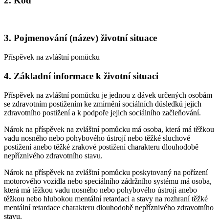
2. Kód
3. Pojmenování (název) životní situace
Příspěvek na zvláštní pomůcku
4. Základní informace k životní situaci
Příspěvek na zvláštní pomůcku je jednou z dávek určených osobám
se zdravotním postižením ke zmírnění sociálních důsledků jejich
zdravotního postižení a k podpoře jejich sociálního začleňování.
Nárok na příspěvek na zvláštní pomůcku má osoba, která má těžkou
vadu nosného nebo pohybového ústrojí nebo těžké sluchové
postižení anebo těžké zrakové postižení charakteru dlouhodobě
nepříznivého zdravotního stavu.
Nárok na příspěvek na zvláštní pomůcku poskytovaný na pořízení
motorového vozidla nebo speciálního zádržního systému má osoba,
která má těžkou vadu nosného nebo pohybového ústrojí anebo
těžkou nebo hlubokou mentální retardaci a stavy na rozhraní těžké
mentální retardace charakteru dlouhodobě nepříznivého zdravotního
stavu.