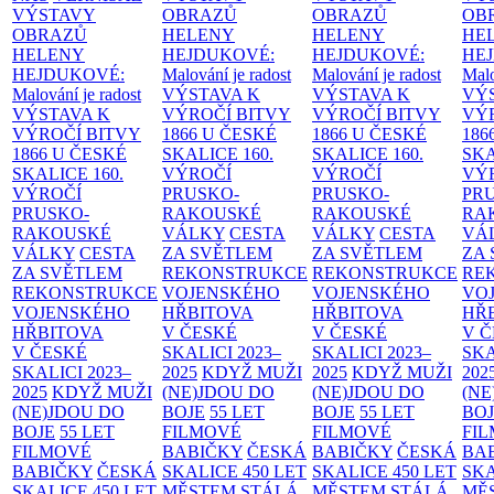
VÝSTAVY
OBRAZŮ
OBRAZŮ
OB
OBRAZŮ
HELENY
HELENY
HE
HELENY
HEJDUKOVÉ:
HEJDUKOVÉ:
HE
HEJDUKOVÉ:
Malování je radost
Malování je radost
Malo
Malování je radost
VÝSTAVA K
VÝSTAVA K
VÝ
VÝSTAVA K
VÝROČÍ BITVY
VÝROČÍ BITVY
VÝ
VÝROČÍ BITVY
1866 U ČESKÉ
1866 U ČESKÉ
186
1866 U ČESKÉ
SKALICE
160.
SKALICE
160.
SK
SKALICE
160.
VÝROČÍ
VÝROČÍ
VÝ
VÝROČÍ
PRUSKO-
PRUSKO-
PR
PRUSKO-
RAKOUSKÉ
RAKOUSKÉ
RA
RAKOUSKÉ
VÁLKY
CESTA
VÁLKY
CESTA
VÁ
VÁLKY
CESTA
ZA SVĚTLEM
ZA SVĚTLEM
ZA
ZA SVĚTLEM
REKONSTRUKCE
REKONSTRUKCE
RE
REKONSTRUKCE
VOJENSKÉHO
VOJENSKÉHO
VO
VOJENSKÉHO
HŘBITOVA
HŘBITOVA
HŘ
HŘBITOVA
V ČESKÉ
V ČESKÉ
V 
V ČESKÉ
SKALICI 2023–
SKALICI 2023–
SKA
SKALICI 2023–
2025
KDYŽ MUŽI
2025
KDYŽ MUŽI
202
2025
KDYŽ MUŽI
(NE)JDOU DO
(NE)JDOU DO
(NE
(NE)JDOU DO
BOJE
55 LET
BOJE
55 LET
BO
BOJE
55 LET
FILMOVÉ
FILMOVÉ
FI
FILMOVÉ
BABIČKY
ČESKÁ
BABIČKY
ČESKÁ
BA
BABIČKY
ČESKÁ
SKALICE 450 LET
SKALICE 450 LET
SKA
SKALICE 450 LET
MĚSTEM
STÁLÁ
MĚSTEM
STÁLÁ
MĚ