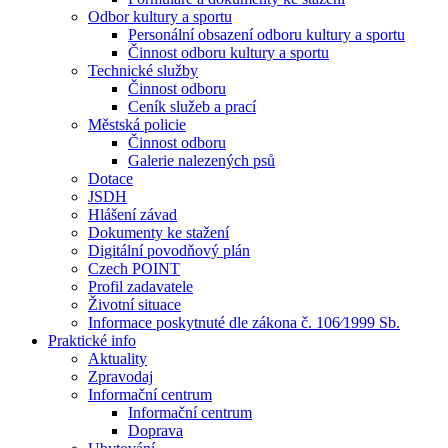
Odbor kultury a sportu
Personální obsazení odboru kultury a sportu
Činnost odboru kultury a sportu
Technické služby
Činnost odboru
Ceník služeb a prací
Městská policie
Činnost odboru
Galerie nalezených psů
Dotace
JSDH
Hlášení závad
Dokumenty ke stažení
Digitální povodňový plán
Czech POINT
Profil zadavatele
Životní situace
Informace poskytnuté dle zákona č. 106⁄1999 Sb.
Praktické info
Aktuality
Zpravodaj
Informační centrum
Informační centrum
Doprava