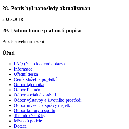
28. Popis byl naposledy aktualizován
20.03.2018
29. Datum konce platnosti popisu
Bez časového omezení.
Úřad
FAQ (často kladené dotazy)
Informace
Úřední deska
Ceník služeb a poplatků
Odbor tajemníka
Odbor finanční
Odbor sociálně správní
Odbor výstavby a životního prostředí
Odbor investic a správy majetku
Odbor kultury a sportu
Technické služby
Městská policie
Dotace