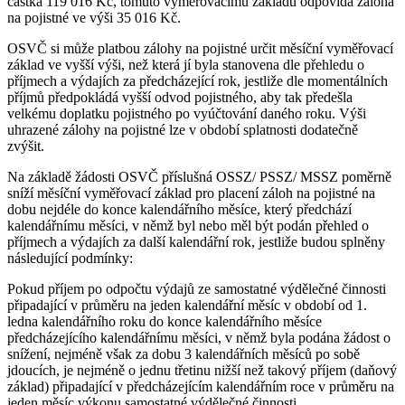
částka 119 016 Kč, tomuto vyměřovacímu základu odpovídá záloha
na pojistné ve výši 35 016 Kč.
OSVČ si může platbou zálohy na pojistné určit měsíční vyměřovací
základ ve vyšší výši, než která jí byla stanovena dle přehledu o
příjmech a výdajích za předcházející rok, jestliže dle momentálních
příjmů předpokládá vyšší odvod pojistného, aby tak předešla
velkému doplatku pojistného po vyúčtování daného roku. Výši
uhrazené zálohy na pojistné lze v období splatnosti dodatečně
zvýšit.
Na základě žádosti OSVČ příslušná OSSZ/ PSSZ/ MSSZ poměrně
sníží měsíční vyměřovací základ pro placení záloh na pojistné na
dobu nejdéle do konce kalendářního měsíce, který předchází
kalendářnímu měsíci, v němž byl nebo měl být podán přehled o
příjmech a výdajích za další kalendářní rok, jestliže budou splněny
následující podmínky:
Pokud příjem po odpočtu výdajů ze samostatné výdělečné činnosti
připadající v průměru na jeden kalendářní měsíc v období od 1.
ledna kalendářního roku do konce kalendářního měsíce
předcházejícího kalendářnímu měsíci, v němž byla podána žádost o
snížení, nejméně však za dobu 3 kalendářních měsíců po sobě
jdoucích, je nejméně o jednu třetinu nižší než takový příjem (daňový
základ) připadající v předcházejícím kalendářním roce v průměru na
jeden měsíc výkonu samostatné výdělečné činnosti.