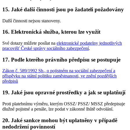
15. Jaké další činnosti jsou po žadateli požadovány
Další činnosti nejsou stanoveny.
16. Elektronická služba, kterou lze využít
Své dotazy můžete posílat na
elektronické podatelny jednotlivých
pracovišť České správy sociálního zabezpečení
.
17. Podle kterého právního předpisu se postupuje
Zákon č. 589/1992 Sb., o pojistném na sociální zabezpečení a
příspěvku na státní politiku zaměstnanosti, ve znění pozdějších
předpisů
19. Jaké jsou opravné prostředky a jak se uplatňují
Proti platebnímu výměru, kterým OSSZ/ PSSZ/ MSSZ předepisuje
dlužné pojistné a penále, lze podat v zákonné lhůtě odvolání.
20. Jaké sankce mohou být uplatněny v případě
nedodržení povinností