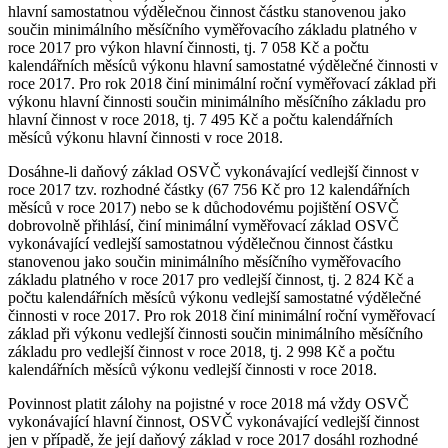
hlavní samostatnou výdělečnou činnost částku stanovenou jako
součin minimálního měsíčního vyměřovacího základu platného v
roce 2017 pro výkon hlavní činnosti, tj. 7 058 Kč a počtu
kalendářních měsíců výkonu hlavní samostatné výdělečné činnosti v
roce 2017. Pro rok 2018 činí minimální roční vyměřovací základ při
výkonu hlavní činnosti součin minimálního měsíčního základu pro
hlavní činnost v roce 2018, tj. 7 495 Kč a počtu kalendářních
měsíců výkonu hlavní činnosti v roce 2018.
Dosáhne-li daňový základ OSVČ vykonávající vedlejší činnost v
roce 2017 tzv. rozhodné částky (67 756 Kč pro 12 kalendářních
měsíců v roce 2017) nebo se k důchodovému pojištění OSVČ
dobrovolně přihlásí, činí minimální vyměřovací základ OSVČ
vykonávající vedlejší samostatnou výdělečnou činnost částku
stanovenou jako součin minimálního měsíčního vyměřovacího
základu platného v roce 2017 pro vedlejší činnost, tj. 2 824 Kč a
počtu kalendářních měsíců výkonu vedlejší samostatné výdělečné
činnosti v roce 2017. Pro rok 2018 činí minimální roční vyměřovací
základ při výkonu vedlejší činnosti součin minimálního měsíčního
základu pro vedlejší činnost v roce 2018, tj. 2 998 Kč a počtu
kalendářních měsíců výkonu vedlejší činnosti v roce 2018.
Povinnost platit zálohy na pojistné v roce 2018 má vždy OSVČ
vykonávající hlavní činnost, OSVČ vykonávající vedlejší činnost
jen v případě, že její daňový základ v roce 2017 dosáhl rozhodné