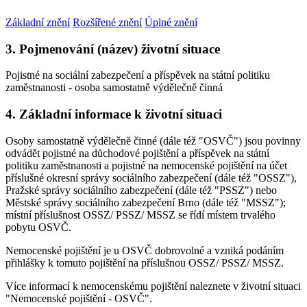
Základní znění
Rozšířené znění
Úplné znění
3. Pojmenování (název) životní situace
Pojistné na sociální zabezpečení a příspěvek na státní politiku
zaměstnanosti - osoba samostatně výdělečně činná
4. Základní informace k životní situaci
Osoby samostatně výdělečně činné (dále též "OSVČ") jsou povinny
odvádět pojistné na důchodové pojištění a příspěvek na státní
politiku zaměstnanosti a pojistné na nemocenské pojištění na účet
příslušné okresní správy sociálního zabezpečení (dále též "OSSZ"),
Pražské správy sociálního zabezpečení (dále též "PSSZ") nebo
Městské správy sociálního zabezpečení Brno (dále též "MSSZ");
místní příslušnost OSSZ/ PSSZ/ MSSZ se řídí místem trvalého
pobytu OSVČ.
Nemocenské pojištění je u OSVČ dobrovolné a vzniká podáním
přihlášky k tomuto pojištění na příslušnou OSSZ/ PSSZ/ MSSZ.
Více informací k nemocenskému pojištění naleznete v životní situaci
"Nemocenské pojištění - OSVČ".