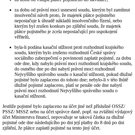
za dobu od právní moci usnesení soudu, kterým byl zamítnut
insolvenční návrh proto, že majetek plátce pojistného
nepostačuje k úhradě nákladů insolvenčního řízení, nebo
kterým byl zrušen konkurs po zjištění soudu, že majetek
plátce pojistného je zcela nepostačující pro uspokojení
věřitelů,
byla-li podána kasační stížnost proti rozhodnutí krajského
soudu, kterým bylo zrušeno rozhodnutí České správy
sociálního zabezpečení o povinnosti zaplatit pojistné, za dobu
ode dne, kdy nabylo právní moci rozhodnutí krajského soudu,
do osmého dne po dni nabytí právní moci rozhodnutí
Nejvyššího správního soudu o kasační stížnosti, pokud dlužné
pojistné bylo zaplaceno do tohoto dne; nebylo-li v této lhůtě
dlužné pojistné zaplaceno, platí se penále ode dne nabytí
právní moci rozhodnutí Nejvyššího správního soudu o
kasační stížnosti.
Jestliže pojistné bylo zaplaceno na účet jiné než příslušné OSSZ/
PSSZ/ MSSZ nebo na účet správce daně, popř. na zvláštní výdajový
účet Ministerstva financí, nepovažuje se taková částka za dlužné
pojistné ode dne následujícího po dni její platby do 8 dnů po dni
zjištění, že plátce zaplatil pojistné na tento jiný účet.