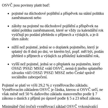
OSVČ jsou povinny platit buď:
pojistné na důchodové pojištění a příspěvek na státní politiku
zaměstnanosti nebo
zálohy na pojistné na důchodové pojištění a příspěvek na
státní politiku zaměstnanosti, které se vždy za kalendářní rok
vyúčtují po podání přehledu o příjmech a výdajích, a je-li
úhrn záloh:
nižší než pojistné, jedná se o doplatek pojistného, který je
splatný do 8 dnů po dni, ve kterém byl, popř. měl být, podán
přehled o příjmech a výdajích za příslušný kalendářní rok,
vyšší než pojistné, jedná se o přeplatek na pojistném, který
OSSZ/ PSSZ/ MSSZ vrátí OSVČ, nemá-li jiného splatného
závazku vůči OSSZ/ PSSZ/ MSSZ nebo České správě
sociálního zabezpečení.
Pojistné se platí ve výši 29,2 % z vyměřovacího základu.
Vyměřovacím základem OSVČ je částka, kterou si OSVČ určí, ne
však méně než 50 % daňového základu stanoveného podle § 7
zákona o daních z příjmů po úpravě podle § 5 a 23 téhož zákona.
Minimálně činí (roční) vyměřovací základ OSVČ vykonávající