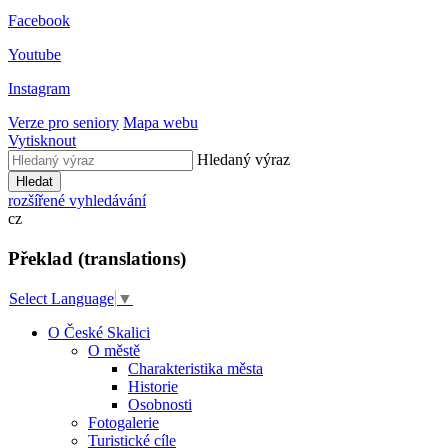
Facebook
Youtube
Instagram
Verze pro seniory
Mapa webu
Vytisknout
Hledaný výraz
Hledat
rozšířené vyhledávání
cz
Překlad (translations)
Select Language
▼
O České Skalici
O městě
Charakteristika města
Historie
Osobnosti
Fotogalerie
Turistické cíle