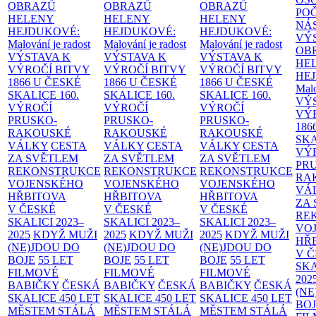
OBRAZŮ
OBRAZŮ
OBRAZŮ
PO
HELENY
HELENY
HELENY
NÁ
HEJDUKOVÉ:
HEJDUKOVÉ:
HEJDUKOVÉ:
VÝ
Malování je radost
Malování je radost
Malování je radost
OB
VÝSTAVA K
VÝSTAVA K
VÝSTAVA K
HE
VÝROČÍ BITVY
VÝROČÍ BITVY
VÝROČÍ BITVY
HE
1866 U ČESKÉ
1866 U ČESKÉ
1866 U ČESKÉ
Malo
SKALICE
160.
SKALICE
160.
SKALICE
160.
VÝ
VÝROČÍ
VÝROČÍ
VÝROČÍ
VÝ
PRUSKO-
PRUSKO-
PRUSKO-
186
RAKOUSKÉ
RAKOUSKÉ
RAKOUSKÉ
SK
VÁLKY
CESTA
VÁLKY
CESTA
VÁLKY
CESTA
VÝ
ZA SVĚTLEM
ZA SVĚTLEM
ZA SVĚTLEM
PR
REKONSTRUKCE
REKONSTRUKCE
REKONSTRUKCE
RA
VOJENSKÉHO
VOJENSKÉHO
VOJENSKÉHO
VÁ
HŘBITOVA
HŘBITOVA
HŘBITOVA
ZA
V ČESKÉ
V ČESKÉ
V ČESKÉ
RE
SKALICI 2023–
SKALICI 2023–
SKALICI 2023–
VO
2025
KDYŽ MUŽI
2025
KDYŽ MUŽI
2025
KDYŽ MUŽI
HŘ
(NE)JDOU DO
(NE)JDOU DO
(NE)JDOU DO
V 
BOJE
55 LET
BOJE
55 LET
BOJE
55 LET
SKA
FILMOVÉ
FILMOVÉ
FILMOVÉ
202
BABIČKY
ČESKÁ
BABIČKY
ČESKÁ
BABIČKY
ČESKÁ
(NE
SKALICE 450 LET
SKALICE 450 LET
SKALICE 450 LET
BO
MĚSTEM
STÁLÁ
MĚSTEM
STÁLÁ
MĚSTEM
STÁLÁ