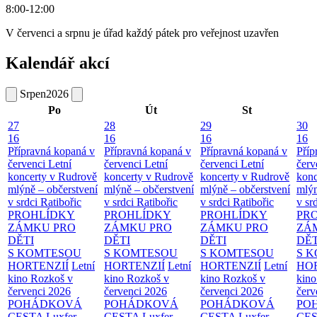
8:00-12:00
V červenci a srpnu je úřad každý pátek pro veřejnost uzavřen
Kalendář akcí
Srpen
2026
Po
Út
St
27
28
29
30
16
16
16
16
Přípravná kopaná v
Přípravná kopaná v
Přípravná kopaná v
Příp
červenci
Letní
červenci
Letní
červenci
Letní
červ
koncerty v Rudrově
koncerty v Rudrově
koncerty v Rudrově
konc
mlýně – občerstvení
mlýně – občerstvení
mlýně – občerstvení
mlýn
v srdci Ratibořic
v srdci Ratibořic
v srdci Ratibořic
v sr
PROHLÍDKY
PROHLÍDKY
PROHLÍDKY
PR
ZÁMKU PRO
ZÁMKU PRO
ZÁMKU PRO
ZÁ
DĚTI
DĚTI
DĚTI
DĚT
S KOMTESOU
S KOMTESOU
S KOMTESOU
S 
HORTENZIÍ
Letní
HORTENZIÍ
Letní
HORTENZIÍ
Letní
HOR
kino Rozkoš v
kino Rozkoš v
kino Rozkoš v
kino
červenci 2026
červenci 2026
červenci 2026
červ
POHÁDKOVÁ
POHÁDKOVÁ
POHÁDKOVÁ
PO
CESTA
Luxfer
CESTA
Luxfer
CESTA
Luxfer
CE