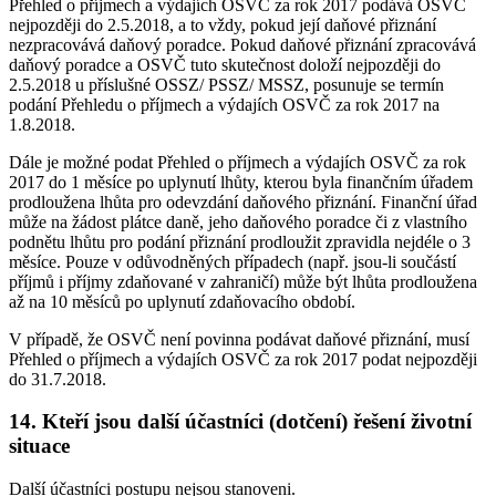
Přehled o příjmech a výdajích OSVČ za rok 2017 podává OSVČ
nejpozději do 2.5.2018, a to vždy, pokud její daňové přiznání
nezpracovává daňový poradce. Pokud daňové přiznání zpracovává
daňový poradce a OSVČ tuto skutečnost doloží nejpozději do
2.5.2018 u příslušné OSSZ/ PSSZ/ MSSZ, posunuje se termín
podání Přehledu o příjmech a výdajích OSVČ za rok 2017 na
1.8.2018.
Dále je možné podat Přehled o příjmech a výdajích OSVČ za rok
2017 do 1 měsíce po uplynutí lhůty, kterou byla finančním úřadem
prodloužena lhůta pro odevzdání daňového přiznání. Finanční úřad
může na žádost plátce daně, jeho daňového poradce či z vlastního
podnětu lhůtu pro podání přiznání prodloužit zpravidla nejdéle o 3
měsíce. Pouze v odůvodněných případech (např. jsou-li součástí
příjmů i příjmy zdaňované v zahraničí) může být lhůta prodloužena
až na 10 měsíců po uplynutí zdaňovacího období.
V případě, že OSVČ není povinna podávat daňové přiznání, musí
Přehled o příjmech a výdajích OSVČ za rok 2017 podat nejpozději
do 31.7.2018.
14. Kteří jsou další účastníci (dotčení) řešení životní
situace
Další účastníci postupu nejsou stanoveni.