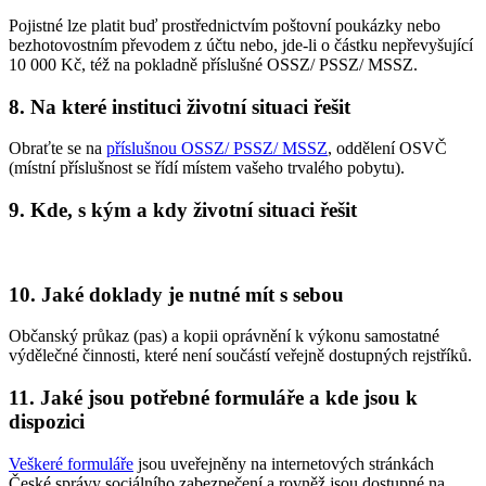
Pojistné lze platit buď prostřednictvím poštovní poukázky nebo
bezhotovostním převodem z účtu nebo, jde-li o částku nepřevyšující
10 000 Kč, též na pokladně příslušné OSSZ/ PSSZ/ MSSZ.
8. Na které instituci životní situaci řešit
Obraťte se na
příslušnou OSSZ/ PSSZ/ MSSZ
, oddělení OSVČ
(místní příslušnost se řídí místem vašeho trvalého pobytu).
9. Kde, s kým a kdy životní situaci řešit
10. Jaké doklady je nutné mít s sebou
Občanský průkaz (pas) a kopii oprávnění k výkonu samostatné
výdělečné činnosti, které není součástí veřejně dostupných rejstříků.
11. Jaké jsou potřebné formuláře a kde jsou k
dispozici
Veškeré formuláře
jsou uveřejněny na internetových stránkách
České správy sociálního zabezpečení a rovněž jsou dostupné na