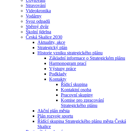
Ubytování
Stravování
Videokronika
Vodárny
Svoz odpadů
Sběrný dvůr
Školní jídelna
Česká Skalice 2030
Aktuality, akce
Strategický plán
Historie vzniku strategického plánu
Základní informace o Strategickém plánu
Harmonogram prací
Výstupy práce
Podklady
Kontakty
Řídicí skupina
Kontaktní osoba
Pracovní skupiny
Komise pro zpracování
Strategického plánu
Akční plán města
Plán rozvoje sportu
Řídící skupina Strategického plánu města Česká
Skalice