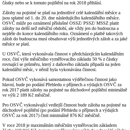
částky nebo se k tomuto pojištění na rok 2018 přihlásí.
Zálohy na pojistné se platí na jednotlivé celé kalendářní měsíce a
jsou splatné od 1. do 20. dne následujícího kalendářního měsíce.
OSVČ může po oznámení příslušné OSSZ/ PSSZ/ MSSZ platit
zálohy na delší než měsíční období, ale vždy jen do budoucna a
nejdéle do konce kalendářního roku. Oznámení o platbě takových
záloh do budoucna musí obsahovat výši jednotlivých záloh a za jaké
měsíce se platí.
U OSVČ, která vykonávala činnost v předcházejícím kalendářním
roce, činí výše měsíčního vyměřovacího základu 50 % z částky
rovnající se průměru, který z daňového základu připadá na jeden
kalendářní měsíc, v němž byla vykonávána činnost.
Pokud OSVČ vykonává samostatnou výdělečnou činnost jako
hlavní, bude po podání Přehledu o příjmech a výdajích OSVČ za
rok 2017 platit zálohy na pojistné na důchodové pojištění minimálně
ve výši 2 189 Kč měsíčně.
Pro OSVČ vykonávající vedlejší činnost bude záloha na pojistné na
důchodové pojištění (po podání Přehledu o příjmech a výdajích
OSVČ za rok 2017) činit minimálně 876 Kč měsíčně.
V roce 2018 je maximálním měsíčním vyměřovacím základem