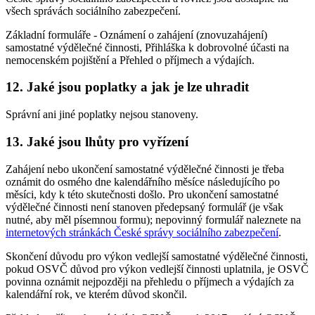
všech správách sociálního zabezpečení.
Základní formuláře - Oznámení o zahájení (znovuzahájení)
samostatné výdělečné činnosti, Přihláška k dobrovolné účasti na
nemocenském pojištění a Přehled o příjmech a výdajích.
12. Jaké jsou poplatky a jak je lze uhradit
Správní ani jiné poplatky nejsou stanoveny.
13. Jaké jsou lhůty pro vyřízení
Zahájení nebo ukončení samostatné výdělečné činnosti je třeba
oznámit do osmého dne kalendářního měsíce následujícího po
měsíci, kdy k této skutečnosti došlo. Pro ukončení samostatné
výdělečné činnosti není stanoven předepsaný formulář (je však
nutné, aby měl písemnou formu); nepovinný formulář naleznete na
internetových stránkách České správy sociálního zabezpečení
.
Skončení důvodu pro výkon vedlejší samostatné výdělečné činnosti,
pokud OSVČ důvod pro výkon vedlejší činnosti uplatnila, je OSVČ
povinna oznámit nejpozději na přehledu o příjmech a výdajích za
kalendářní rok, ve kterém důvod skončil.