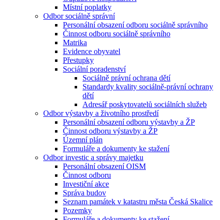
Místní poplatky
Odbor sociálně správní
Personální obsazení odboru sociálně správního
Činnost odboru sociálně správního
Matrika
Evidence obyvatel
Přestupky
Sociální poradenství
Sociálně právní ochrana dětí
Standardy kvality sociálně-právní ochrany
dětí
Adresář poskytovatelů sociálních služeb
Odbor výstavby a životního prostředí
Personální obsazení odboru výstavby a ŽP
Činnost odboru výstavby a ŽP
Územní plán
Formuláře a dokumenty ke stažení
Odbor investic a správy majetku
Personální obsazení OISM
Činnost odboru
Investiční akce
Správa budov
Seznam památek v katastru města Česká Skalice
Pozemky
Formuláře a dokumenty ke stažení