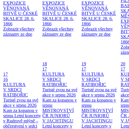
FI
EXPOZICE
EXPOZICE
EXPOZICE
BA
VĚNOVANÁ
VĚNOVANÁ
VĚNOVANÁ
SKA
BITVĚ U ČESKÉ
BITVĚ U ČESKÉ
BITVĚ U ČESKÉ
MĚ
SKALICE 28. 6.
SKALICE 28. 6.
SKALICE 28. 6.
EX
1866
1866
1866
VĚ
Zobrazit všechny
Zobrazit všechny
Zobrazit všechny
BIT
záznamy ze dne
záznamy ze dne
záznamy ze dne
SKA
186
Zobr
zázn
18
19
20
17
17
17
17
KULTURA
KULTURA
KU
16
V SRDCI
V SRDCI
V S
KULTURA
RATIBOŘIC
RATIBOŘIC
RAT
V SRDCI
Turisté zvou na své
Turisté zvou na své
Turi
RATIBOŘIC
akce v srpnu 2026
akce v srpnu 2026
akce
Turisté zvou na své
Kam za kopanou v
Kam za kopanou v
Kam
akce v srpnu 2026
srpnu
srpnu
srpn
Kam za kopanou v
MISTROVSTVÍ
MISTROVSTVÍ
MI
srpnu
Letní koncerty
ČR JUNIORŮ
ČR JUNIORŮ
ČR 
v Rudrově mlýně –
V JACHTINGU
V JACHTINGU
V 
občerstvení v srdci
Letní koncerty v
Letní koncerty v
Letn