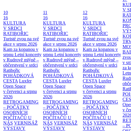
KU
V S
10
11
12
RAT
16
16
16
KO
KULTURA
KULTURA
KULTURA
PR
V SRDCI
V SRDCI
V SRDCI
VÝ
RATIBOŘIC
RATIBOŘIC
RATIBOŘIC
KO
Turisté zvou na své
Turisté zvou na své
Turisté zvou na své
TR
akce v srpnu 2026
akce v srpnu 2026
akce v srpnu 2026
MO
Kam za kopanou v
Kam za kopanou v
Kam za kopanou v
BA
srpnu
Letní koncerty
srpnu
Letní koncerty
srpnu
Letní koncerty
zvou
v Rudrově mlýně –
v Rudrově mlýně –
v Rudrově mlýně –
v sr
občerstvení v srdci
občerstvení v srdci
občerstvení v srdci
za k
Ratibořic
Ratibořic
Ratibořic
Letn
POHÁDKOVÁ
POHÁDKOVÁ
POHÁDKOVÁ
Rud
CESTA
Luxfer
CESTA
Luxfer
CESTA
Luxfer
obče
Open Space
Open Space
Open Space
Rati
v červenci a srpnu
v červenci a srpnu
v červenci a srpnu
PO
2026
2026
2026
CE
RETROGAMING
RETROGAMING
RETROGAMING
Ope
– POČÁTKY
– POČÁTKY
– POČÁTKY
v če
OSOBNÍCH
OSOBNÍCH
OSOBNÍCH
202
POČÍTAČŮ U
POČÍTAČŮ U
POČÍTAČŮ U
RE
NÁS
VERNISÁŽ
NÁS
VERNISÁŽ
NÁS
VERNISÁŽ
– 
VÝSTAVY
VÝSTAVY
VÝSTAVY
OS