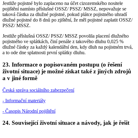
Jestliže pojistné bylo zaplaceno na účet cizozemského nositele
pojištění namísto příslušné OSSZ/ PSSZ/ MSSZ, nepovažuje se
taková částka za dlužné pojistné, pokud plátce pojistného uhradí
dlužné pojistné do 8 dnů po zjištění, že měl pojistné zaplatit OSSZ/
PSSZ/ MSSZ.
Jestliže příslušná OSSZ/ PSSZ/ MSSZ povolila placení dlužného
pojistného ve splátkách, činí penále z takového dluhu 0,025 %
dlužné částky za každý kalendářní den, kdy dluh na pojistném trvá,
a to ode dne splatnosti první splátky dluhu.
23. Informace o popisovaném postupu (o řešení
životní situace) je možné získat také z jiných zdrojů
a v jiné formě
Česká správa sociálního zabezpečení
- Informační materiály
- Časopis Národní pojištění
24. Související životní situace a návody, jak je řešit