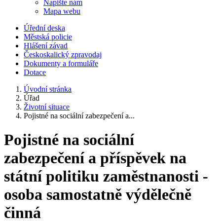
Napište nám
Mapa webu
Úřední deska
Městská policie
Hlášení závad
Českoskalický zpravodaj
Dokumenty a formuláře
Dotace
Úvodní stránka
Úřad
Životní situace
Pojistné na sociální zabezpečení a...
Pojistné na sociální
zabezpečení a příspěvek na
státní politiku zaměstnanosti -
osoba samostatně výdělečně
činná