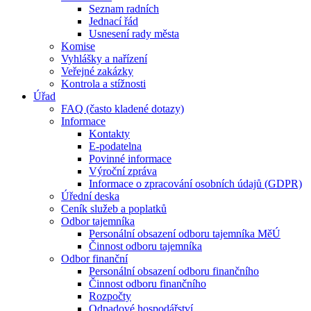
Seznam radních
Jednací řád
Usnesení rady města
Komise
Vyhlášky a nařízení
Veřejné zakázky
Kontrola a stížnosti
Úřad
FAQ (často kladené dotazy)
Informace
Kontakty
E-podatelna
Povinné informace
Výroční zpráva
Informace o zpracování osobních údajů (GDPR)
Úřední deska
Ceník služeb a poplatků
Odbor tajemníka
Personální obsazení odboru tajemníka MěÚ
Činnost odboru tajemníka
Odbor finanční
Personální obsazení odboru finančního
Činnost odboru finančního
Rozpočty
Odpadové hospodářství