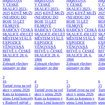
HŘBITOVA
HŘBITOVA
HŘBITOVA
HŘ
V ČESKÉ
V ČESKÉ
V ČESKÉ
V 
SKALICI 2023–
SKALICI 2023–
SKALICI 2023–
SKA
2025
KDYŽ MUŽI
2025
KDYŽ MUŽI
2025
KDYŽ MUŽI
202
(NE)JDOU DO
(NE)JDOU DO
(NE)JDOU DO
(NE
BOJE
55 LET
BOJE
55 LET
BOJE
55 LET
BO
FILMOVÉ
FILMOVÉ
FILMOVÉ
FI
BABIČKY
ČESKÁ
BABIČKY
ČESKÁ
BABIČKY
ČESKÁ
BA
SKALICE 450 LET
SKALICE 450 LET
SKALICE 450 LET
SKA
MĚSTEM
STÁLÁ
MĚSTEM
STÁLÁ
MĚSTEM
STÁLÁ
MĚ
EXPOZICE
EXPOZICE
EXPOZICE
EX
VĚNOVANÁ
VĚNOVANÁ
VĚNOVANÁ
VĚ
BITVĚ U ČESKÉ
BITVĚ U ČESKÉ
BITVĚ U ČESKÉ
BIT
SKALICE 28. 6.
SKALICE 28. 6.
SKALICE 28. 6.
SKA
1866
1866
1866
186
Zobrazit všechny
Zobrazit všechny
Zobrazit všechny
Zobr
záznamy ze dne
záznamy ze dne
záznamy ze dne
zázn
3
16
4
5
6
Turisté zvou na své
15
15
15
akce v srpnu 2026
Turisté zvou na své
Turisté zvou na své
Turi
Kam za kopanou v
akce v srpnu 2026
akce v srpnu 2026
akce
srpnu
Letní koncerty
Kam za kopanou v
Kam za kopanou v
Kam
v Rudrově mlýně –
srpnu
Letní koncerty
srpnu
Letní koncerty
srp