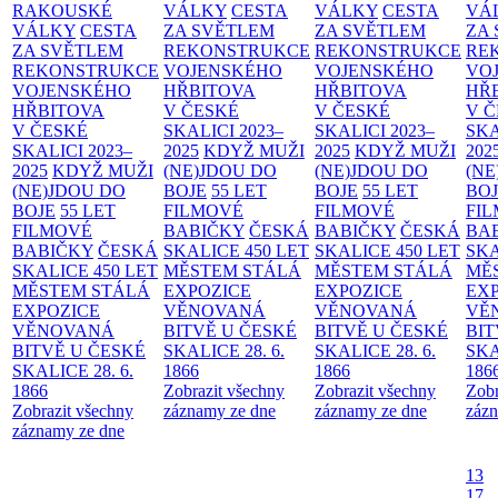
RAKOUSKÉ
VÁLKY
CESTA
VÁLKY
CESTA
VÁ
VÁLKY
CESTA
ZA SVĚTLEM
ZA SVĚTLEM
ZA
ZA SVĚTLEM
REKONSTRUKCE
REKONSTRUKCE
RE
REKONSTRUKCE
VOJENSKÉHO
VOJENSKÉHO
VO
VOJENSKÉHO
HŘBITOVA
HŘBITOVA
HŘ
HŘBITOVA
V ČESKÉ
V ČESKÉ
V 
V ČESKÉ
SKALICI 2023–
SKALICI 2023–
SKA
SKALICI 2023–
2025
KDYŽ MUŽI
2025
KDYŽ MUŽI
202
2025
KDYŽ MUŽI
(NE)JDOU DO
(NE)JDOU DO
(NE
(NE)JDOU DO
BOJE
55 LET
BOJE
55 LET
BO
BOJE
55 LET
FILMOVÉ
FILMOVÉ
FI
FILMOVÉ
BABIČKY
ČESKÁ
BABIČKY
ČESKÁ
BA
BABIČKY
ČESKÁ
SKALICE 450 LET
SKALICE 450 LET
SKA
SKALICE 450 LET
MĚSTEM
STÁLÁ
MĚSTEM
STÁLÁ
MĚ
MĚSTEM
STÁLÁ
EXPOZICE
EXPOZICE
EX
EXPOZICE
VĚNOVANÁ
VĚNOVANÁ
VĚ
VĚNOVANÁ
BITVĚ U ČESKÉ
BITVĚ U ČESKÉ
BIT
BITVĚ U ČESKÉ
SKALICE 28. 6.
SKALICE 28. 6.
SKA
SKALICE 28. 6.
1866
1866
186
1866
Zobrazit všechny
Zobrazit všechny
Zobr
Zobrazit všechny
záznamy ze dne
záznamy ze dne
zázn
záznamy ze dne
13
17