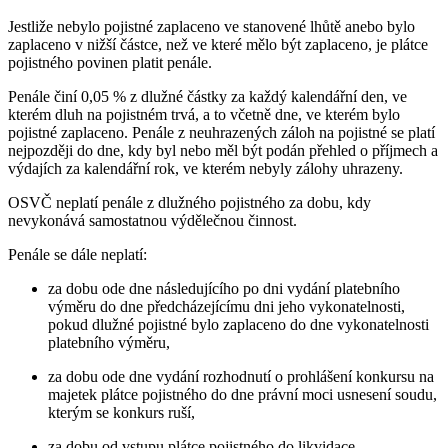
Jestliže nebylo pojistné zaplaceno ve stanovené lhůtě anebo bylo
zaplaceno v nižší částce, než ve které mělo být zaplaceno, je plátce
pojistného povinen platit penále.
Penále činí 0,05 % z dlužné částky za každý kalendářní den, ve
kterém dluh na pojistném trvá, a to včetně dne, ve kterém bylo
pojistné zaplaceno. Penále z neuhrazených záloh na pojistné se platí
nejpozději do dne, kdy byl nebo měl být podán přehled o příjmech a
výdajích za kalendářní rok, ve kterém nebyly zálohy uhrazeny.
OSVČ neplatí penále z dlužného pojistného za dobu, kdy
nevykonává samostatnou výdělečnou činnost.
Penále se dále neplatí:
za dobu ode dne následujícího po dni vydání platebního
výměru do dne předcházejícímu dni jeho vykonatelnosti,
pokud dlužné pojistné bylo zaplaceno do dne vykonatelnosti
platebního výměru,
za dobu ode dne vydání rozhodnutí o prohlášení konkursu na
majetek plátce pojistného do dne právní moci usnesení soudu,
kterým se konkurs ruší,
za dobu od vstupu plátce pojistného do likvidace,