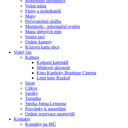
Regionální spolupráce
Volná místa
Firmy a podnikatelé
Mapy
Pečovatelská služba
Munipolis - informační systém
Mapa sběrných míst
Senior taxi
Online kamery
Krizová karta obce
Volný čas
Kultura
Kulturní kalendář
Jiřinkové slavnosti
Kino Kaplicky Boutique Cinema
Letní kino Rozkoš
Sport
Církve
Spolky
Turistika
Stezka Johna Lennona
Pozvánky k sousedům
Online rezervace sportovišť
Kontakty
Kontakty na MÚ