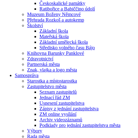
Českoskalické památky
Ratibořice a Babiččino údolí
Muzeum Boženy Němcové
Přehrada Rozkoš a autokemp
Školství
Základní škola
Mateřská škola
Základní umělecká škola
Středisko volného času Bájo
Knihovna Barunky Panklové
Zdravotnictví
Partnerská města
Znak, vlajka a logo města
Samospráva
Starostka a místostarostka
Zastupitelstvo města
Seznam zastupitelů
Jednací řád ZM
Usnesení zastupitelstva
Zápisy z jednání zastupitelstva
ZM online vysílání
Archiv videozáznamů
Podklady pro jednání zastupitelstva města
Výbory
Rada města