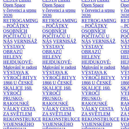
Open Space
Open Space
Open Space
Ope
v červenci a srpnu
v červenci a srpnu
v červenci a srpnu
v če
2026
2026
2026
202
RETROGAMING
RETROGAMING
RETROGAMING
RE
– POČÁTKY
– POČÁTKY
– POČÁTKY
– 
OSOBNÍCH
OSOBNÍCH
OSOBNÍCH
OS
POČÍTAČŮ U
POČÍTAČŮ U
POČÍTAČŮ U
PO
NÁS
VERNISÁŽ
NÁS
VERNISÁŽ
NÁS
VERNISÁŽ
NÁ
VÝSTAVY
VÝSTAVY
VÝSTAVY
VÝ
OBRAZŮ
OBRAZŮ
OBRAZŮ
OB
HELENY
HELENY
HELENY
HE
HEJDUKOVÉ:
HEJDUKOVÉ:
HEJDUKOVÉ:
HE
Malování je radost
Malování je radost
Malování je radost
Malo
VÝSTAVA K
VÝSTAVA K
VÝSTAVA K
VÝ
VÝROČÍ BITVY
VÝROČÍ BITVY
VÝROČÍ BITVY
VÝ
1866 U ČESKÉ
1866 U ČESKÉ
1866 U ČESKÉ
186
SKALICE
160.
SKALICE
160.
SKALICE
160.
SK
VÝROČÍ
VÝROČÍ
VÝROČÍ
VÝ
PRUSKO-
PRUSKO-
PRUSKO-
PR
RAKOUSKÉ
RAKOUSKÉ
RAKOUSKÉ
RA
VÁLKY
CESTA
VÁLKY
CESTA
VÁLKY
CESTA
VÁ
ZA SVĚTLEM
ZA SVĚTLEM
ZA SVĚTLEM
ZA
REKONSTRUKCE
REKONSTRUKCE
REKONSTRUKCE
RE
VOJENSKÉHO
VOJENSKÉHO
VOJENSKÉHO
VO