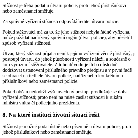
Stížnost je třeba podat u útvaru policie, proti jehož příslušníkovi
nebo zaměstnanci směřuje.
Za správné vyřízení stížnosti odpovídá ředitel útvaru policie.
Pokud stěžovatel má za to, že jeho stížnost nebyla řádně vyřízena,
může požádat nadřízený správní orgán (útvar policie), aby přešetřil
způsob vyřízení stížnosti.
Útvar, který stížnost přijal a není k jejímu vyřízení věcně příslušný, ji
postoupí útvaru, do jehož působnosti vyřízení náleží, a současně o
tom vyrozumí stěžovatele. Z toho důvodu je třeba důsledně
dodržovat ustanovení příslušného právního předpisu a v první řadě
se obracet na ředitele útvaru policie, nadřízeného konkrétnímu
příslušníkovi nebo zaměstnanci policie.
Pokud občan nedodrží výše uvedený postup, prodlužuje se doba
vyřízení stížnosti; proto není na místě zasílat stížnosti k rukám
ministra vnitra či policejního prezidenta.
8. Na které instituci životní situaci řešit
Stížnost je možné podat ústně nebo písemně u útvaru policie, proti
jehož příslušníkovi nebo zaměstnanci směřuje.