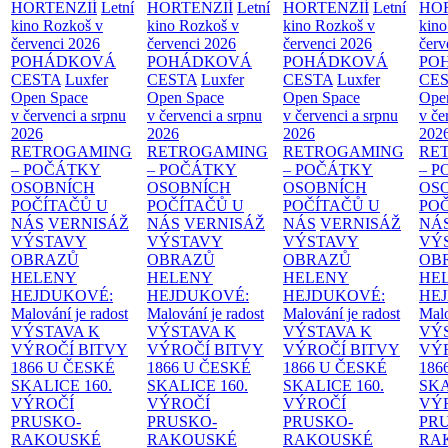
HORTENZIÍ
Letní
HORTENZIÍ
Letní
HORTENZIÍ
Letní
HOR
kino Rozkoš v
kino Rozkoš v
kino Rozkoš v
kino
červenci 2026
červenci 2026
červenci 2026
červ
POHÁDKOVÁ
POHÁDKOVÁ
POHÁDKOVÁ
PO
CESTA
Luxfer
CESTA
Luxfer
CESTA
Luxfer
CE
Open Space
Open Space
Open Space
Ope
v červenci a srpnu
v červenci a srpnu
v červenci a srpnu
v če
2026
2026
2026
202
RETROGAMING
RETROGAMING
RETROGAMING
RE
– POČÁTKY
– POČÁTKY
– POČÁTKY
– 
OSOBNÍCH
OSOBNÍCH
OSOBNÍCH
OS
POČÍTAČŮ U
POČÍTAČŮ U
POČÍTAČŮ U
PO
NÁS
VERNISÁŽ
NÁS
VERNISÁŽ
NÁS
VERNISÁŽ
NÁ
VÝSTAVY
VÝSTAVY
VÝSTAVY
VÝ
OBRAZŮ
OBRAZŮ
OBRAZŮ
OB
HELENY
HELENY
HELENY
HE
HEJDUKOVÉ:
HEJDUKOVÉ:
HEJDUKOVÉ:
HE
Malování je radost
Malování je radost
Malování je radost
Malo
VÝSTAVA K
VÝSTAVA K
VÝSTAVA K
VÝ
VÝROČÍ BITVY
VÝROČÍ BITVY
VÝROČÍ BITVY
VÝ
1866 U ČESKÉ
1866 U ČESKÉ
1866 U ČESKÉ
186
SKALICE
160.
SKALICE
160.
SKALICE
160.
SK
VÝROČÍ
VÝROČÍ
VÝROČÍ
VÝ
PRUSKO-
PRUSKO-
PRUSKO-
PR
RAKOUSKÉ
RAKOUSKÉ
RAKOUSKÉ
RA