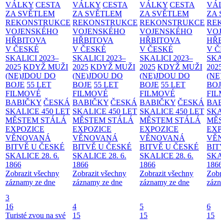
VÁLKY
CESTA
VÁLKY
CESTA
VÁLKY
CESTA
VÁ
ZA SVĚTLEM
ZA SVĚTLEM
ZA SVĚTLEM
ZA
REKONSTRUKCE
REKONSTRUKCE
REKONSTRUKCE
RE
VOJENSKÉHO
VOJENSKÉHO
VOJENSKÉHO
VO
HŘBITOVA
HŘBITOVA
HŘBITOVA
HŘ
V ČESKÉ
V ČESKÉ
V ČESKÉ
V 
SKALICI 2023–
SKALICI 2023–
SKALICI 2023–
SKA
2025
KDYŽ MUŽI
2025
KDYŽ MUŽI
2025
KDYŽ MUŽI
202
(NE)JDOU DO
(NE)JDOU DO
(NE)JDOU DO
(NE
BOJE
55 LET
BOJE
55 LET
BOJE
55 LET
BO
FILMOVÉ
FILMOVÉ
FILMOVÉ
FI
BABIČKY
ČESKÁ
BABIČKY
ČESKÁ
BABIČKY
ČESKÁ
BA
SKALICE 450 LET
SKALICE 450 LET
SKALICE 450 LET
SKA
MĚSTEM
STÁLÁ
MĚSTEM
STÁLÁ
MĚSTEM
STÁLÁ
MĚ
EXPOZICE
EXPOZICE
EXPOZICE
EX
VĚNOVANÁ
VĚNOVANÁ
VĚNOVANÁ
VĚ
BITVĚ U ČESKÉ
BITVĚ U ČESKÉ
BITVĚ U ČESKÉ
BIT
SKALICE 28. 6.
SKALICE 28. 6.
SKALICE 28. 6.
SKA
1866
1866
1866
186
Zobrazit všechny
Zobrazit všechny
Zobrazit všechny
Zobr
záznamy ze dne
záznamy ze dne
záznamy ze dne
zázn
3
16
4
5
6
Turisté zvou na své
15
15
15