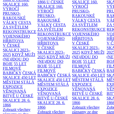
1866 U ČESKÉ
SKALICE
160.
SK
SKALICE
160.
SKALICE
160.
VÝROČÍ
VÝ
VÝROČÍ
VÝROČÍ
PRUSKO-
PR
PRUSKO-
PRUSKO-
RAKOUSKÉ
RA
RAKOUSKÉ
RAKOUSKÉ
VÁLKY
CESTA
VÁ
VÁLKY
CESTA
VÁLKY
CESTA
ZA SVĚTLEM
ZA
ZA SVĚTLEM
ZA SVĚTLEM
REKONSTRUKCE
RE
REKONSTRUKCE
REKONSTRUKCE
VOJENSKÉHO
VO
VOJENSKÉHO
VOJENSKÉHO
HŘBITOVA
HŘ
HŘBITOVA
HŘBITOVA
V ČESKÉ
V 
V ČESKÉ
V ČESKÉ
SKALICI 2023–
SKA
SKALICI 2023–
SKALICI 2023–
2025
KDYŽ MUŽI
202
2025
KDYŽ MUŽI
2025
KDYŽ MUŽI
(NE)JDOU DO
(NE
(NE)JDOU DO
(NE)JDOU DO
BOJE
55 LET
BO
BOJE
55 LET
BOJE
55 LET
FILMOVÉ
FI
FILMOVÉ
FILMOVÉ
BABIČKY
ČESKÁ
BA
BABIČKY
ČESKÁ
BABIČKY
ČESKÁ
SKALICE 450 LET
SKA
SKALICE 450 LET
SKALICE 450 LET
MĚSTEM
STÁLÁ
MĚ
MĚSTEM
STÁLÁ
MĚSTEM
STÁLÁ
EXPOZICE
EX
EXPOZICE
EXPOZICE
VĚNOVANÁ
VĚ
VĚNOVANÁ
VĚNOVANÁ
BITVĚ U ČESKÉ
BIT
BITVĚ U ČESKÉ
BITVĚ U ČESKÉ
SKALICE 28. 6.
SKA
SKALICE 28. 6.
SKALICE 28. 6.
1866
186
1866
1866
Zobrazit všechny
Zobr
Zobrazit všechny
Zobrazit všechny
záznamy ze dne
zázn