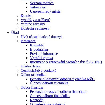
Seznam radních
Jednací řád
Usnesení rady města
Komise
Vyhlášky a nařízení
Veřejné zakázky
Kontrola a stížnosti
Úřad
FAQ (často kladené dotazy)
Informace
Kontakty
E-podatelna
Povinné informace
Výroční zpráva
Informace o zpracování osobních údajů (GDPR)
Úřední deska
Ceník služeb a poplatků
Odbor tajemníka
Personální obsazení odboru tajemníka MěÚ
Činnost odboru tajemníka
Odbor finanční
Personální obsazení odboru finančního
Činnost odboru finančního
Rozpočty
Odpadové hospodářství