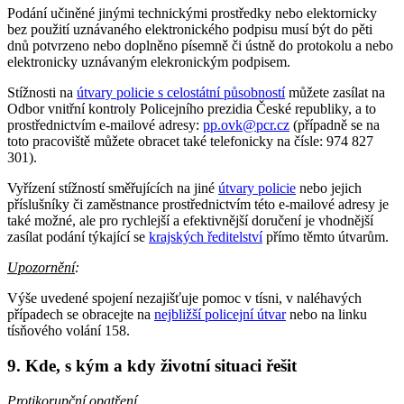
Podání učiněné jinými technickými prostředky nebo elektornicky
bez použití uznávaného elektronického podpisu musí být do pěti
dnů potvrzeno nebo doplněno písemně či ústně do protokolu a nebo
elektronicky uznávaným elekronickým podpisem.
Stížnosti na
útvary policie s celostátní působností
můžete zasílat na
Odbor vnitřní kontroly Policejního prezidia České republiky, a to
prostřednictvím e-mailové adresy:
pp.ovk@pcr.cz
(případně se na
toto pracoviště můžete obracet také telefonicky na čísle: 974 827
301).
Vyřízení stížností směřujících na jiné
útvary policie
nebo jejich
příslušníky či zaměstnance prostřednictvím této e-mailové adresy je
také možné, ale pro rychlejší a efektivnější doručení je vhodnější
zasílat podání týkající se
krajských ředitelství
přímo těmto útvarům.
Upozornění
:
Výše uvedené spojení nezajišťuje pomoc v tísni, v naléhavých
případech se obracejte na
nejbližší policejní útvar
nebo na linku
tísňového volání 158.
9. Kde, s kým a kdy životní situaci řešit
Protikorupční opatření