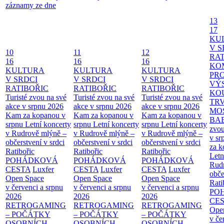
záznamy ze dne
13
17
KU
V S
10
11
12
RAT
16
16
16
KO
KULTURA
KULTURA
KULTURA
PR
V SRDCI
V SRDCI
V SRDCI
VÝ
RATIBOŘIC
RATIBOŘIC
RATIBOŘIC
KO
Turisté zvou na své
Turisté zvou na své
Turisté zvou na své
TR
akce v srpnu 2026
akce v srpnu 2026
akce v srpnu 2026
MO
Kam za kopanou v
Kam za kopanou v
Kam za kopanou v
BA
srpnu
Letní koncerty
srpnu
Letní koncerty
srpnu
Letní koncerty
zvou
v Rudrově mlýně –
v Rudrově mlýně –
v Rudrově mlýně –
v sr
občerstvení v srdci
občerstvení v srdci
občerstvení v srdci
za k
Ratibořic
Ratibořic
Ratibořic
Letn
POHÁDKOVÁ
POHÁDKOVÁ
POHÁDKOVÁ
Rud
CESTA
Luxfer
CESTA
Luxfer
CESTA
Luxfer
obče
Open Space
Open Space
Open Space
Rati
v červenci a srpnu
v červenci a srpnu
v červenci a srpnu
PO
2026
2026
2026
CE
RETROGAMING
RETROGAMING
RETROGAMING
Ope
– POČÁTKY
– POČÁTKY
– POČÁTKY
v če
OSOBNÍCH
OSOBNÍCH
OSOBNÍCH