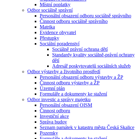
Místní poplatky
Odbor sociálně správní
Personální obsazení odboru sociálně správního
Činnost odboru sociálně správního
Matrika
Evidence obyvatel
Přestupky
Sociální poradenství
Sociálně právní ochrana dětí
Standardy kvality sociálně-právní ochrany
dětí
Adresář poskytovatelů sociálních služeb
Odbor výstavby a životního prostředí
Personální obsazení odboru výstavby a ŽP
Činnost odboru výstavby a ŽP
Územní plán
Formuláře a dokumenty ke stažení
Odbor investic a správy majetku
Personální obsazení OISM
Činnost odboru
Investiční akce
Správa budov
Seznam památek v katastru města Česká Skalice
Pozemky
Formuláře a dokumenty ke stažení