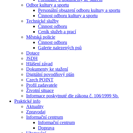
Odbor kultury a sportu
Personální obsazení odboru kultury a sportu
Činnost odboru kultury a sportu
Technické služby
Činnost odboru
Ceník služeb a prací
Městská policie
Činnost odboru
Galerie nalezených psů
Dotace
JSDH
Hlášení závad
Dokumenty ke stažení
Digitální povodňový plán
Czech POINT
Profil zadavatele
Životní situace
Informace poskytnuté dle zákona č. 106⁄1999 Sb.
Praktické info
Aktuality
Zpravodaj
Informační centrum
Informační centrum
Doprava