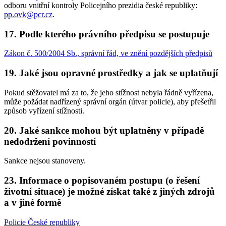
odboru vnitřní kontroly Policejního prezidia české republiky:
pp.ovk@pcr.cz
.
17. Podle kterého právního předpisu se postupuje
Zákon č. 500/2004 Sb., správní řád, ve znění pozdějších předpisů
19. Jaké jsou opravné prostředky a jak se uplatňují
Pokud stěžovatel má za to, že jeho stížnost nebyla řádně vyřízena,
může požádat nadřízený správní orgán (útvar policie), aby přešetřil
způsob vyřízení stížnosti.
20. Jaké sankce mohou být uplatněny v případě
nedodržení povinností
Sankce nejsou stanoveny.
23. Informace o popisovaném postupu (o řešení
životní situace) je možné získat také z jiných zdrojů
a v jiné formě
Policie České republiky