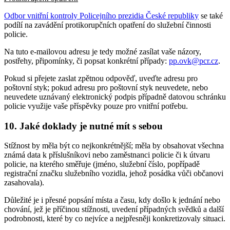
Odbor vnitřní kontroly Policejního prezidia České republiky
se také
podílí na zavádění protikorupčních opatření do služební činnosti
policie.
Na tuto e-mailovou adresu je tedy možné zasílat vaše názory,
postřehy, připomínky, či popsat konkrétní případy:
pp.ovk@pcr.cz
.
Pokud si přejete zaslat zpětnou odpověď, uveďte adresu pro
poštovní styk; pokud adresu pro poštovní styk neuvedete, nebo
neuvedete uznávaný elektronický podpis případně datovou schránku
policie využije vaše příspěvky pouze pro vnitřní potřebu.
10. Jaké doklady je nutné mít s sebou
Stížnost by měla být co nejkonkrétnější; měla by obsahovat všechna
známá data k příslušníkovi nebo zaměstnanci policie či k útvaru
policie, na kterého směřuje (jméno, služební číslo, popřípadě
registrační značku služebního vozidla, jehož posádka vůči občanovi
zasahovala).
Důležité je i přesné popsání místa a času, kdy došlo k jednání nebo
chování, jež je příčinou stížnosti, uvedení případných svědků a další
podrobnosti, které by co nejvíce a nejpřesněji konkretizovaly situaci.