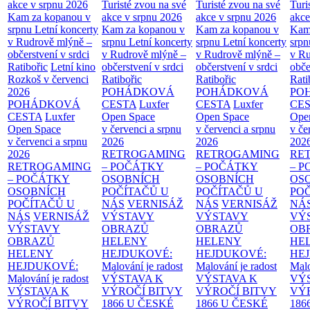
akce v srpnu 2026
Turisté zvou na své
Turisté zvou na své
Turi
Kam za kopanou v
akce v srpnu 2026
akce v srpnu 2026
akce
srpnu
Letní koncerty
Kam za kopanou v
Kam za kopanou v
Kam
v Rudrově mlýně –
srpnu
Letní koncerty
srpnu
Letní koncerty
srp
občerstvení v srdci
v Rudrově mlýně –
v Rudrově mlýně –
v Ru
Ratibořic
Letní kino
občerstvení v srdci
občerstvení v srdci
obče
Rozkoš v červenci
Ratibořic
Ratibořic
Rati
2026
POHÁDKOVÁ
POHÁDKOVÁ
PO
POHÁDKOVÁ
CESTA
Luxfer
CESTA
Luxfer
CE
CESTA
Luxfer
Open Space
Open Space
Ope
Open Space
v červenci a srpnu
v červenci a srpnu
v če
v červenci a srpnu
2026
2026
202
2026
RETROGAMING
RETROGAMING
RE
RETROGAMING
– POČÁTKY
– POČÁTKY
– 
– POČÁTKY
OSOBNÍCH
OSOBNÍCH
OS
OSOBNÍCH
POČÍTAČŮ U
POČÍTAČŮ U
PO
POČÍTAČŮ U
NÁS
VERNISÁŽ
NÁS
VERNISÁŽ
NÁ
NÁS
VERNISÁŽ
VÝSTAVY
VÝSTAVY
VÝ
VÝSTAVY
OBRAZŮ
OBRAZŮ
OB
OBRAZŮ
HELENY
HELENY
HE
HELENY
HEJDUKOVÉ:
HEJDUKOVÉ:
HE
HEJDUKOVÉ:
Malování je radost
Malování je radost
Malo
Malování je radost
VÝSTAVA K
VÝSTAVA K
VÝ
VÝSTAVA K
VÝROČÍ BITVY
VÝROČÍ BITVY
VÝ
VÝROČÍ BITVY
1866 U ČESKÉ
1866 U ČESKÉ
186