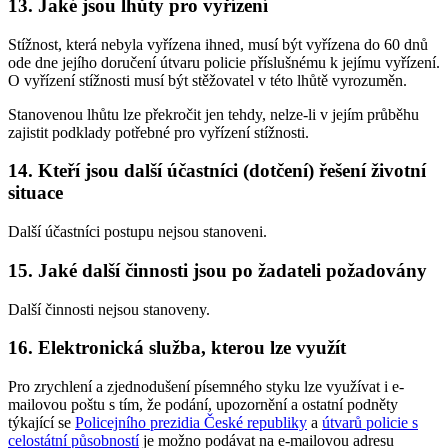
13. Jaké jsou lhůty pro vyřízení
Stížnost, která nebyla vyřízena ihned, musí být vyřízena do 60 dnů
ode dne jejího doručení útvaru policie příslušnému k jejímu vyřízení.
O vyřízení stížnosti musí být stěžovatel v této lhůtě vyrozuměn.
Stanovenou lhůtu lze překročit jen tehdy, nelze-li v jejím průběhu
zajistit podklady potřebné pro vyřízení stížnosti.
14. Kteří jsou další účastníci (dotčení) řešení životní
situace
Další účastníci postupu nejsou stanoveni.
15. Jaké další činnosti jsou po žadateli požadovány
Další činnosti nejsou stanoveny.
16. Elektronická služba, kterou lze využít
Pro zrychlení a zjednodušení písemného styku lze využívat i e-
mailovou poštu s tím, že podání, upozornění a ostatní podněty
týkající se
Policejního prezidia České republiky
a
útvarů policie s
celostátní působností
je možno podávat na e-mailovou adresu