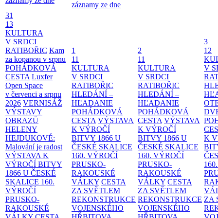
záznamy ze dne
záznamy ze dne
31
13
KULTURA
V SRDCI
3
RATIBOŘIC
Kam
1
2
12
za kopanou v srpnu
11
11
KU
POHÁDKOVÁ
KULTURA
KULTURA
V S
CESTA
Luxfer
V SRDCI
V SRDCI
RAT
Open Space
RATIBOŘIC
RATIBOŘIC
HLE
v červenci a srpnu
HLEDÁNÍ –
HLEDÁNÍ –
HĽ
2026
VERNISÁŽ
HĽADANIE
HĽADANIE
OT
VÝSTAVY
POHÁDKOVÁ
POHÁDKOVÁ
DV
OBRAZŮ
CESTA
VÝSTAVA
CESTA
VÝSTAVA
PO
HELENY
K VÝROČÍ
K VÝROČÍ
CE
HEJDUKOVÉ:
BITVY 1866 U
BITVY 1866 U
K 
Malování je radost
ČESKÉ SKALICE
ČESKÉ SKALICE
BIT
VÝSTAVA K
160. VÝROČÍ
160. VÝROČÍ
ČES
VÝROČÍ BITVY
PRUSKO-
PRUSKO-
160
1866 U ČESKÉ
RAKOUSKÉ
RAKOUSKÉ
PR
SKALICE
160.
VÁLKY
CESTA
VÁLKY
CESTA
RA
VÝROČÍ
ZA SVĚTLEM
ZA SVĚTLEM
VÁ
PRUSKO-
REKONSTRUKCE
REKONSTRUKCE
ZA
RAKOUSKÉ
VOJENSKÉHO
VOJENSKÉHO
RE
VÁLKY
CESTA
HŘBITOVA
HŘBITOVA
VO