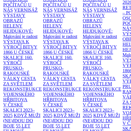
202
POČÍTAČŮ U
POČÍTAČŮ U
POČÍTAČŮ U
RE
NÁS
VERNISÁŽ
NÁS
VERNISÁŽ
NÁS
VERNISÁŽ
– 
VÝSTAVY
VÝSTAVY
VÝSTAVY
OS
OBRAZŮ
OBRAZŮ
OBRAZŮ
PO
HELENY
HELENY
HELENY
NÁ
HEJDUKOVÉ:
HEJDUKOVÉ:
HEJDUKOVÉ:
VÝ
Malování je radost
Malování je radost
Malování je radost
OB
VÝSTAVA K
VÝSTAVA K
VÝSTAVA K
HE
VÝROČÍ BITVY
VÝROČÍ BITVY
VÝROČÍ BITVY
HE
1866 U ČESKÉ
1866 U ČESKÉ
1866 U ČESKÉ
Malo
SKALICE
160.
SKALICE
160.
SKALICE
160.
VÝ
VÝROČÍ
VÝROČÍ
VÝROČÍ
VÝ
PRUSKO-
PRUSKO-
PRUSKO-
186
RAKOUSKÉ
RAKOUSKÉ
RAKOUSKÉ
SK
VÁLKY
CESTA
VÁLKY
CESTA
VÁLKY
CESTA
VÝ
ZA SVĚTLEM
ZA SVĚTLEM
ZA SVĚTLEM
PR
REKONSTRUKCE
REKONSTRUKCE
REKONSTRUKCE
RA
VOJENSKÉHO
VOJENSKÉHO
VOJENSKÉHO
VÁ
HŘBITOVA
HŘBITOVA
HŘBITOVA
ZA
V ČESKÉ
V ČESKÉ
V ČESKÉ
RE
SKALICI 2023–
SKALICI 2023–
SKALICI 2023–
VO
2025
KDYŽ MUŽI
2025
KDYŽ MUŽI
2025
KDYŽ MUŽI
HŘ
(NE)JDOU DO
(NE)JDOU DO
(NE)JDOU DO
V 
BOJE
55 LET
BOJE
55 LET
BOJE
55 LET
SKA