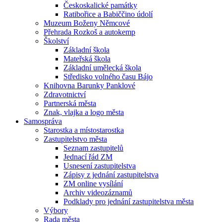
Českoskalické památky
Ratibořice a Babiččino údolí
Muzeum Boženy Němcové
Přehrada Rozkoš a autokemp
Školství
Základní škola
Mateřská škola
Základní umělecká škola
Středisko volného času Bájo
Knihovna Barunky Panklové
Zdravotnictví
Partnerská města
Znak, vlajka a logo města
Samospráva
Starostka a místostarostka
Zastupitelstvo města
Seznam zastupitelů
Jednací řád ZM
Usnesení zastupitelstva
Zápisy z jednání zastupitelstva
ZM online vysílání
Archiv videozáznamů
Podklady pro jednání zastupitelstva města
Výbory
Rada města