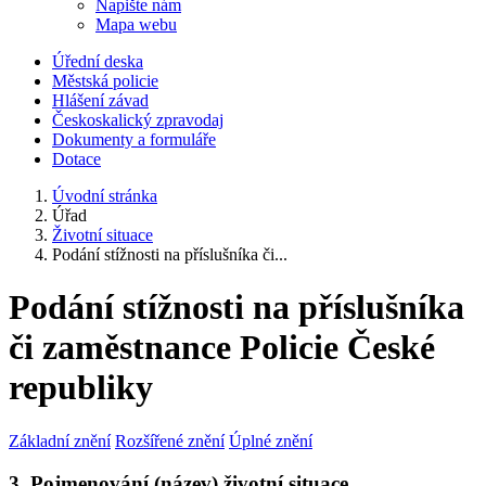
Napište nám
Mapa webu
Úřední deska
Městská policie
Hlášení závad
Českoskalický zpravodaj
Dokumenty a formuláře
Dotace
Úvodní stránka
Úřad
Životní situace
Podání stížnosti na příslušníka či...
Podání stížnosti na příslušníka
či zaměstnance Policie České
republiky
Základní znění
Rozšířené znění
Úplné znění
3. Pojmenování (název) životní situace