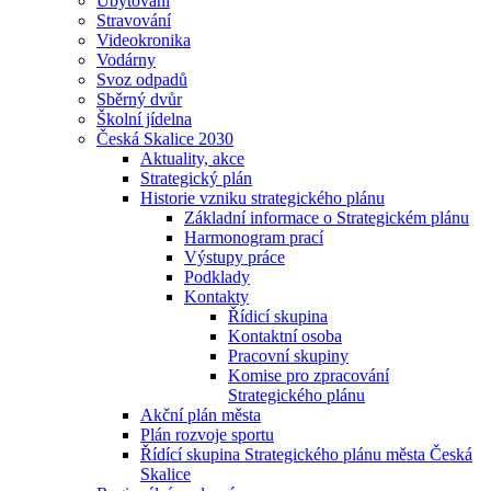
Ubytování
Stravování
Videokronika
Vodárny
Svoz odpadů
Sběrný dvůr
Školní jídelna
Česká Skalice 2030
Aktuality, akce
Strategický plán
Historie vzniku strategického plánu
Základní informace o Strategickém plánu
Harmonogram prací
Výstupy práce
Podklady
Kontakty
Řídicí skupina
Kontaktní osoba
Pracovní skupiny
Komise pro zpracování
Strategického plánu
Akční plán města
Plán rozvoje sportu
Řídící skupina Strategického plánu města Česká
Skalice