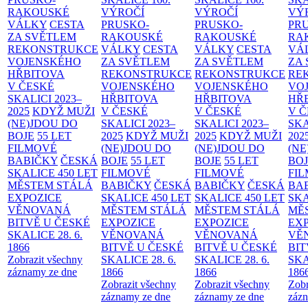
RAKOUSKÉ
VÝROČÍ
VÝROČÍ
VÝ
VÁLKY
CESTA
PRUSKO-
PRUSKO-
PR
ZA SVĚTLEM
RAKOUSKÉ
RAKOUSKÉ
RA
REKONSTRUKCE
VÁLKY
CESTA
VÁLKY
CESTA
VÁ
VOJENSKÉHO
ZA SVĚTLEM
ZA SVĚTLEM
ZA
HŘBITOVA
REKONSTRUKCE
REKONSTRUKCE
RE
V ČESKÉ
VOJENSKÉHO
VOJENSKÉHO
VO
SKALICI 2023–
HŘBITOVA
HŘBITOVA
HŘ
2025
KDYŽ MUŽI
V ČESKÉ
V ČESKÉ
V 
(NE)JDOU DO
SKALICI 2023–
SKALICI 2023–
SKA
BOJE
55 LET
2025
KDYŽ MUŽI
2025
KDYŽ MUŽI
202
FILMOVÉ
(NE)JDOU DO
(NE)JDOU DO
(NE
BABIČKY
ČESKÁ
BOJE
55 LET
BOJE
55 LET
BO
SKALICE 450 LET
FILMOVÉ
FILMOVÉ
FI
MĚSTEM
STÁLÁ
BABIČKY
ČESKÁ
BABIČKY
ČESKÁ
BA
EXPOZICE
SKALICE 450 LET
SKALICE 450 LET
SKA
VĚNOVANÁ
MĚSTEM
STÁLÁ
MĚSTEM
STÁLÁ
MĚ
BITVĚ U ČESKÉ
EXPOZICE
EXPOZICE
EX
SKALICE 28. 6.
VĚNOVANÁ
VĚNOVANÁ
VĚ
1866
BITVĚ U ČESKÉ
BITVĚ U ČESKÉ
BIT
Zobrazit všechny
SKALICE 28. 6.
SKALICE 28. 6.
SKA
záznamy ze dne
1866
1866
186
Zobrazit všechny
Zobrazit všechny
Zobr
záznamy ze dne
záznamy ze dne
zázn