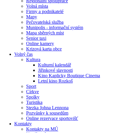
Regionální spolupráce
Volná místa
Firmy a podnikatelé
Mapy
Pečovatelská služba
Munipolis - informační systém
Mapa sběrných míst
Senior taxi
Online kamery
Krizová karta obce
Volný čas
Kultura
Kulturní kalendář
Jiřinkové slavnosti
Kino Kaplicky Boutique Cinema
Letní kino Rozkoš
Sport
Církve
Spolky
Turistika
Stezka Johna Lennona
Pozvánky k sousedům
Online rezervace sportovišť
Kontakty
Kontakty na MÚ