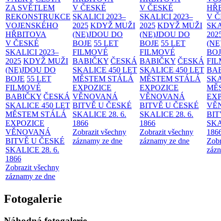
ZA SVĚTLEM
V ČESKÉ
V ČESKÉ
HŘ
REKONSTRUKCE
SKALICI 2023–
SKALICI 2023–
V 
VOJENSKÉHO
2025
KDYŽ MUŽI
2025
KDYŽ MUŽI
SKA
HŘBITOVA
(NE)JDOU DO
(NE)JDOU DO
202
V ČESKÉ
BOJE
55 LET
BOJE
55 LET
(NE
SKALICI 2023–
FILMOVÉ
FILMOVÉ
BO
2025
KDYŽ MUŽI
BABIČKY
ČESKÁ
BABIČKY
ČESKÁ
FI
(NE)JDOU DO
SKALICE 450 LET
SKALICE 450 LET
BA
BOJE
55 LET
MĚSTEM
STÁLÁ
MĚSTEM
STÁLÁ
SKA
FILMOVÉ
EXPOZICE
EXPOZICE
MĚ
BABIČKY
ČESKÁ
VĚNOVANÁ
VĚNOVANÁ
EX
SKALICE 450 LET
BITVĚ U ČESKÉ
BITVĚ U ČESKÉ
VĚ
MĚSTEM
STÁLÁ
SKALICE 28. 6.
SKALICE 28. 6.
BIT
EXPOZICE
1866
1866
SKA
VĚNOVANÁ
Zobrazit všechny
Zobrazit všechny
186
BITVĚ U ČESKÉ
záznamy ze dne
záznamy ze dne
Zobr
SKALICE 28. 6.
zázn
1866
Zobrazit všechny
záznamy ze dne
Fotogalerie
Náhodná fotogalerie