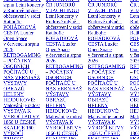
srpnu
Letní koncerty
ČR JUNIORŮ
ČR JUNIORŮ
ČR 
v Rudrově mlýně –
V JACHTINGU
V JACHTINGU
V 
občerstvení v srdci
Letní koncerty v
Letní koncerty v
Letn
Ratibořic
Rudrově mlýně –
Rudrově mlýně –
Rud
POHÁDKOVÁ
občerstvení v srdci
občerstvení v srdci
obče
CESTA
Luxfer
Ratibořic
Ratibořic
Rati
Open Space
POHÁDKOVÁ
POHÁDKOVÁ
PO
v červenci a srpnu
CESTA
Luxfer
CESTA
Luxfer
CE
2026
Open Space
Open Space
Ope
RETROGAMING
v červenci a srpnu
v červenci a srpnu
v če
– POČÁTKY
2026
2026
202
OSOBNÍCH
RETROGAMING
RETROGAMING
RE
POČÍTAČŮ U
– POČÁTKY
– POČÁTKY
– 
NÁS
VERNISÁŽ
OSOBNÍCH
OSOBNÍCH
OS
VÝSTAVY
POČÍTAČŮ U
POČÍTAČŮ U
PO
OBRAZŮ
NÁS
VERNISÁŽ
NÁS
VERNISÁŽ
NÁ
HELENY
VÝSTAVY
VÝSTAVY
VÝ
HEJDUKOVÉ:
OBRAZŮ
OBRAZŮ
OB
Malování je radost
HELENY
HELENY
HE
VÝSTAVA K
HEJDUKOVÉ:
HEJDUKOVÉ:
HE
VÝROČÍ BITVY
Malování je radost
Malování je radost
Malo
1866 U ČESKÉ
VÝSTAVA K
VÝSTAVA K
VÝ
SKALICE
160.
VÝROČÍ BITVY
VÝROČÍ BITVY
VÝ
VÝROČÍ
1866 U ČESKÉ
1866 U ČESKÉ
186
PRUSKO-
SKALICE
160.
SKALICE
160.
SK