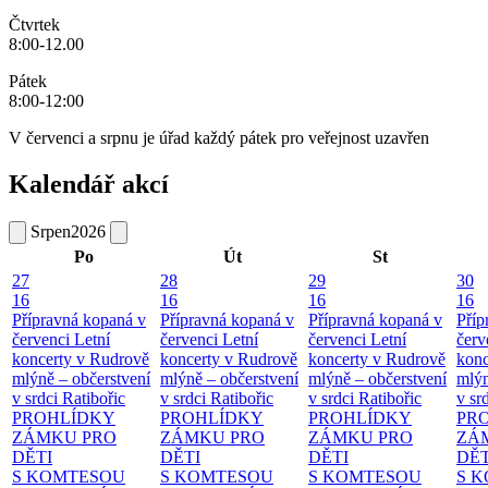
Čtvrtek
8:00-12.00
Pátek
8:00-12:00
V červenci a srpnu je úřad každý pátek pro veřejnost uzavřen
Kalendář akcí
Srpen
2026
Po
Út
St
27
28
29
30
16
16
16
16
Přípravná kopaná v
Přípravná kopaná v
Přípravná kopaná v
Příp
červenci
Letní
červenci
Letní
červenci
Letní
červ
koncerty v Rudrově
koncerty v Rudrově
koncerty v Rudrově
konc
mlýně – občerstvení
mlýně – občerstvení
mlýně – občerstvení
mlýn
v srdci Ratibořic
v srdci Ratibořic
v srdci Ratibořic
v sr
PROHLÍDKY
PROHLÍDKY
PROHLÍDKY
PR
ZÁMKU PRO
ZÁMKU PRO
ZÁMKU PRO
ZÁ
DĚTI
DĚTI
DĚTI
DĚT
S KOMTESOU
S KOMTESOU
S KOMTESOU
S 