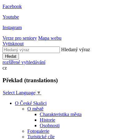
Facebook
Youtube
Instagram
Verze pro seniory
Mapa webu
Vytisknout
Hledaný výraz
Hledat
rozšířené vyhledávání
cz
Překlad (translations)
Select Language
▼
O České Skalici
O městě
Charakteristika města
Historie
Osobnosti
Fotogalerie
Turistické cíle