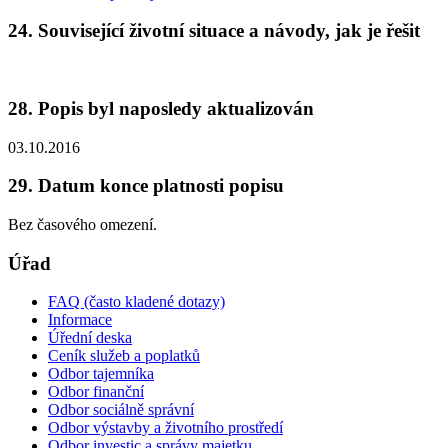
24. Související životní situace a návody, jak je řešit
28. Popis byl naposledy aktualizován
03.10.2016
29. Datum konce platnosti popisu
Bez časového omezení.
Úřad
FAQ (často kladené dotazy)
Informace
Úřední deska
Ceník služeb a poplatků
Odbor tajemníka
Odbor finanční
Odbor sociálně správní
Odbor výstavby a životního prostředí
Odbor investic a správy majetku