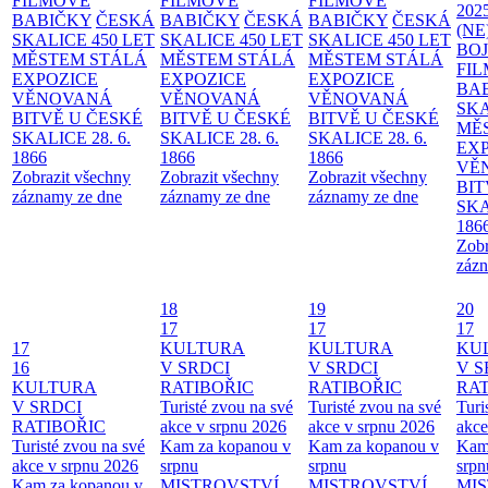
FILMOVÉ
FILMOVÉ
FILMOVÉ
202
BABIČKY
ČESKÁ
BABIČKY
ČESKÁ
BABIČKY
ČESKÁ
(NE
SKALICE 450 LET
SKALICE 450 LET
SKALICE 450 LET
BO
MĚSTEM
STÁLÁ
MĚSTEM
STÁLÁ
MĚSTEM
STÁLÁ
FI
EXPOZICE
EXPOZICE
EXPOZICE
BA
VĚNOVANÁ
VĚNOVANÁ
VĚNOVANÁ
SKA
BITVĚ U ČESKÉ
BITVĚ U ČESKÉ
BITVĚ U ČESKÉ
MĚ
SKALICE 28. 6.
SKALICE 28. 6.
SKALICE 28. 6.
EX
1866
1866
1866
VĚ
Zobrazit všechny
Zobrazit všechny
Zobrazit všechny
BIT
záznamy ze dne
záznamy ze dne
záznamy ze dne
SKA
186
Zobr
zázn
18
19
20
17
17
17
17
KULTURA
KULTURA
KU
16
V SRDCI
V SRDCI
V S
KULTURA
RATIBOŘIC
RATIBOŘIC
RAT
V SRDCI
Turisté zvou na své
Turisté zvou na své
Turi
RATIBOŘIC
akce v srpnu 2026
akce v srpnu 2026
akce
Turisté zvou na své
Kam za kopanou v
Kam za kopanou v
Kam
akce v srpnu 2026
srpnu
srpnu
srpn
Kam za kopanou v
MISTROVSTVÍ
MISTROVSTVÍ
MI