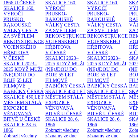
1866 U ČESKÉ
SKALICE
160.
SKALICE
160.
SK
SKALICE
160.
VÝROČÍ
VÝROČÍ
VÝ
VÝROČÍ
PRUSKO-
PRUSKO-
PR
PRUSKO-
RAKOUSKÉ
RAKOUSKÉ
RA
RAKOUSKÉ
VÁLKY
CESTA
VÁLKY
CESTA
VÁ
VÁLKY
CESTA
ZA SVĚTLEM
ZA SVĚTLEM
ZA
ZA SVĚTLEM
REKONSTRUKCE
REKONSTRUKCE
RE
REKONSTRUKCE
VOJENSKÉHO
VOJENSKÉHO
VO
VOJENSKÉHO
HŘBITOVA
HŘBITOVA
HŘ
HŘBITOVA
V ČESKÉ
V ČESKÉ
V 
V ČESKÉ
SKALICI 2023–
SKALICI 2023–
SKA
SKALICI 2023–
2025
KDYŽ MUŽI
2025
KDYŽ MUŽI
202
2025
KDYŽ MUŽI
(NE)JDOU DO
(NE)JDOU DO
(NE
(NE)JDOU DO
BOJE
55 LET
BOJE
55 LET
BO
BOJE
55 LET
FILMOVÉ
FILMOVÉ
FI
FILMOVÉ
BABIČKY
ČESKÁ
BABIČKY
ČESKÁ
BA
BABIČKY
ČESKÁ
SKALICE 450 LET
SKALICE 450 LET
SKA
SKALICE 450 LET
MĚSTEM
STÁLÁ
MĚSTEM
STÁLÁ
MĚ
MĚSTEM
STÁLÁ
EXPOZICE
EXPOZICE
EX
EXPOZICE
VĚNOVANÁ
VĚNOVANÁ
VĚ
VĚNOVANÁ
BITVĚ U ČESKÉ
BITVĚ U ČESKÉ
BIT
BITVĚ U ČESKÉ
SKALICE 28. 6.
SKALICE 28. 6.
SKA
SKALICE 28. 6.
1866
1866
186
1866
Zobrazit všechny
Zobrazit všechny
Zobr
Zobrazit všechny
záznamy ze dne
záznamy ze dne
zázn