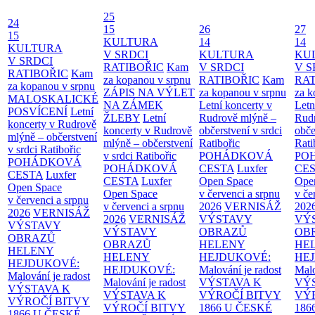
25
24
15
26
27
15
KULTURA
14
14
KULTURA
V SRDCI
KULTURA
KU
V SRDCI
RATIBOŘIC
Kam
V SRDCI
V S
RATIBOŘIC
Kam
za kopanou v srpnu
RATIBOŘIC
Kam
RAT
za kopanou v srpnu
ZÁPIS NA VÝLET
za kopanou v srpnu
za k
MALOSKALICKÉ
NA ZÁMEK
Letní koncerty v
Letn
POSVÍCENÍ
Letní
ŽLEBY
Letní
Rudrově mlýně –
Rud
koncerty v Rudrově
koncerty v Rudrově
občerstvení v srdci
obče
mlýně – občerstvení
mlýně – občerstvení
Ratibořic
Rati
v srdci Ratibořic
v srdci Ratibořic
POHÁDKOVÁ
PO
POHÁDKOVÁ
POHÁDKOVÁ
CESTA
Luxfer
CE
CESTA
Luxfer
CESTA
Luxfer
Open Space
Ope
Open Space
Open Space
v červenci a srpnu
v če
v červenci a srpnu
v červenci a srpnu
2026
VERNISÁŽ
202
2026
VERNISÁŽ
2026
VERNISÁŽ
VÝSTAVY
VÝ
VÝSTAVY
VÝSTAVY
OBRAZŮ
OB
OBRAZŮ
OBRAZŮ
HELENY
HE
HELENY
HELENY
HEJDUKOVÉ:
HE
HEJDUKOVÉ:
HEJDUKOVÉ:
Malování je radost
Malo
Malování je radost
Malování je radost
VÝSTAVA K
VÝ
VÝSTAVA K
VÝSTAVA K
VÝROČÍ BITVY
VÝ
VÝROČÍ BITVY
VÝROČÍ BITVY
1866 U ČESKÉ
186
1866 U ČESKÉ