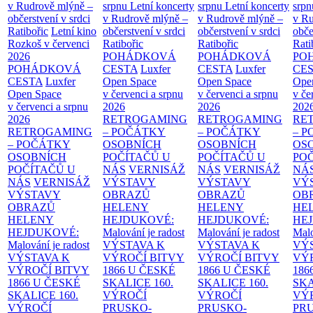
v Rudrově mlýně –
srpnu
Letní koncerty
srpnu
Letní koncerty
srp
občerstvení v srdci
v Rudrově mlýně –
v Rudrově mlýně –
v Ru
Ratibořic
Letní kino
občerstvení v srdci
občerstvení v srdci
obče
Rozkoš v červenci
Ratibořic
Ratibořic
Rati
2026
POHÁDKOVÁ
POHÁDKOVÁ
PO
POHÁDKOVÁ
CESTA
Luxfer
CESTA
Luxfer
CE
CESTA
Luxfer
Open Space
Open Space
Ope
Open Space
v červenci a srpnu
v červenci a srpnu
v če
v červenci a srpnu
2026
2026
202
2026
RETROGAMING
RETROGAMING
RE
RETROGAMING
– POČÁTKY
– POČÁTKY
– 
– POČÁTKY
OSOBNÍCH
OSOBNÍCH
OS
OSOBNÍCH
POČÍTAČŮ U
POČÍTAČŮ U
PO
POČÍTAČŮ U
NÁS
VERNISÁŽ
NÁS
VERNISÁŽ
NÁ
NÁS
VERNISÁŽ
VÝSTAVY
VÝSTAVY
VÝ
VÝSTAVY
OBRAZŮ
OBRAZŮ
OB
OBRAZŮ
HELENY
HELENY
HE
HELENY
HEJDUKOVÉ:
HEJDUKOVÉ:
HE
HEJDUKOVÉ:
Malování je radost
Malování je radost
Malo
Malování je radost
VÝSTAVA K
VÝSTAVA K
VÝ
VÝSTAVA K
VÝROČÍ BITVY
VÝROČÍ BITVY
VÝ
VÝROČÍ BITVY
1866 U ČESKÉ
1866 U ČESKÉ
186
1866 U ČESKÉ
SKALICE
160.
SKALICE
160.
SK
SKALICE
160.
VÝROČÍ
VÝROČÍ
VÝ
VÝROČÍ
PRUSKO-
PRUSKO-
PR