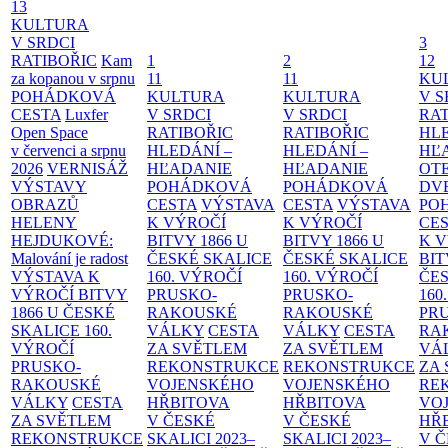
13
KULTURA
V SRDCI
3
RATIBOŘIC
Kam
1
2
12
za kopanou v srpnu
11
11
KU
POHÁDKOVÁ
KULTURA
KULTURA
V S
CESTA
Luxfer
V SRDCI
V SRDCI
RAT
Open Space
RATIBOŘIC
RATIBOŘIC
HLE
v červenci a srpnu
HLEDÁNÍ –
HLEDÁNÍ –
HĽ
2026
VERNISÁŽ
HĽADANIE
HĽADANIE
OT
VÝSTAVY
POHÁDKOVÁ
POHÁDKOVÁ
DV
OBRAZŮ
CESTA
VÝSTAVA
CESTA
VÝSTAVA
PO
HELENY
K VÝROČÍ
K VÝROČÍ
CE
HEJDUKOVÉ:
BITVY 1866 U
BITVY 1866 U
K 
Malování je radost
ČESKÉ SKALICE
ČESKÉ SKALICE
BIT
VÝSTAVA K
160. VÝROČÍ
160. VÝROČÍ
ČES
VÝROČÍ BITVY
PRUSKO-
PRUSKO-
160
1866 U ČESKÉ
RAKOUSKÉ
RAKOUSKÉ
PR
SKALICE
160.
VÁLKY
CESTA
VÁLKY
CESTA
RA
VÝROČÍ
ZA SVĚTLEM
ZA SVĚTLEM
VÁ
PRUSKO-
REKONSTRUKCE
REKONSTRUKCE
ZA
RAKOUSKÉ
VOJENSKÉHO
VOJENSKÉHO
RE
VÁLKY
CESTA
HŘBITOVA
HŘBITOVA
VO
ZA SVĚTLEM
V ČESKÉ
V ČESKÉ
HŘ
REKONSTRUKCE
SKALICI 2023–
SKALICI 2023–
V 