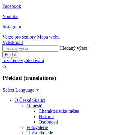
Facebook
Youtube
Instagram
Verze pro seniory
Mapa webu
Vytisknout
Hledaný výraz
Hledat
rozšířené vyhledávání
cz
Překlad (translations)
Select Language
▼
O České Skalici
O městě
Charakteristika města
Historie
Osobnosti
Fotogalerie
Turistické cíle