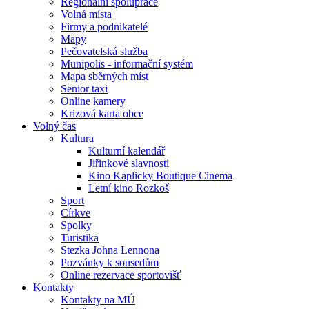
Regionální spolupráce
Volná místa
Firmy a podnikatelé
Mapy
Pečovatelská služba
Munipolis - informační systém
Mapa sběrných míst
Senior taxi
Online kamery
Krizová karta obce
Volný čas
Kultura
Kulturní kalendář
Jiřinkové slavnosti
Kino Kaplicky Boutique Cinema
Letní kino Rozkoš
Sport
Církve
Spolky
Turistika
Stezka Johna Lennona
Pozvánky k sousedům
Online rezervace sportovišť
Kontakty
Kontakty na MÚ