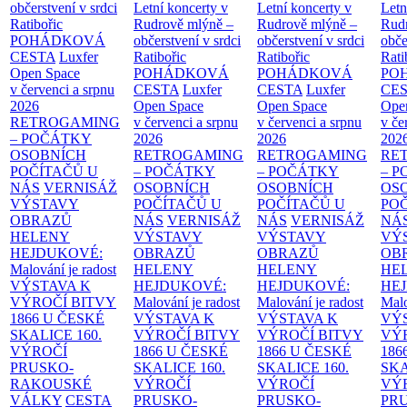
občerstvení v srdci
Letní koncerty v
Letní koncerty v
Letn
Ratibořic
Rudrově mlýně –
Rudrově mlýně –
Rud
POHÁDKOVÁ
občerstvení v srdci
občerstvení v srdci
obče
CESTA
Luxfer
Ratibořic
Ratibořic
Rati
Open Space
POHÁDKOVÁ
POHÁDKOVÁ
PO
v červenci a srpnu
CESTA
Luxfer
CESTA
Luxfer
CE
2026
Open Space
Open Space
Ope
RETROGAMING
v červenci a srpnu
v červenci a srpnu
v če
– POČÁTKY
2026
2026
202
OSOBNÍCH
RETROGAMING
RETROGAMING
RE
POČÍTAČŮ U
– POČÁTKY
– POČÁTKY
– 
NÁS
VERNISÁŽ
OSOBNÍCH
OSOBNÍCH
OS
VÝSTAVY
POČÍTAČŮ U
POČÍTAČŮ U
PO
OBRAZŮ
NÁS
VERNISÁŽ
NÁS
VERNISÁŽ
NÁ
HELENY
VÝSTAVY
VÝSTAVY
VÝ
HEJDUKOVÉ:
OBRAZŮ
OBRAZŮ
OB
Malování je radost
HELENY
HELENY
HE
VÝSTAVA K
HEJDUKOVÉ:
HEJDUKOVÉ:
HE
VÝROČÍ BITVY
Malování je radost
Malování je radost
Malo
1866 U ČESKÉ
VÝSTAVA K
VÝSTAVA K
VÝ
SKALICE
160.
VÝROČÍ BITVY
VÝROČÍ BITVY
VÝ
VÝROČÍ
1866 U ČESKÉ
1866 U ČESKÉ
186
PRUSKO-
SKALICE
160.
SKALICE
160.
SK
RAKOUSKÉ
VÝROČÍ
VÝROČÍ
VÝ
VÁLKY
CESTA
PRUSKO-
PRUSKO-
PR