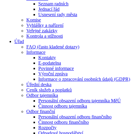
Seznam radních
Jednací řád
Usnesení rady města
Komise
Vyhlášky a nařízení
Veřejné zakázky
Kontrola a stížnosti
Úřad
FAQ (často kladené dotazy)
Informace
Kontakty
E-podatelna
Povinné informace
Výroční zpráva
Informace o zpracování osobních údajů (GDPR)
Úřední deska
Ceník služeb a poplatků
Odbor tajemníka
Personální obsazení odboru tajemníka MěÚ
Činnost odboru tajemníka
Odbor finanční
Personální obsazení odboru finančního
Činnost odboru finančního
Rozpočty
Odpadové hospodářství