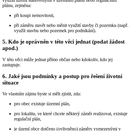
využití území stanovenými v územním plánu nebo regulačním
plánu, zejména:
při koupi nemovitosti,
při záměru stavět nebo měnit využití stavby či pozemku (např.
využít stavbu nebo pozemek pro podnikání).
5. Kdo je oprávněn v této věci jednat (podat žádost
apod.)
V této věci může jednat přímo občan nebo kdokoliv, kdo jej
zastupuje.
6. Jaké jsou podmínky a postup pro řešení životní
situace
Ve vlastním zájmu byste si měli zjistit, zda:
pro obec existuje územní plán,
pro lokalitu, ve které chcete některý záměr realizovat, existuje
regulační plán,
je území obce dotčeno (ovlivněno) záměry vymezenými v