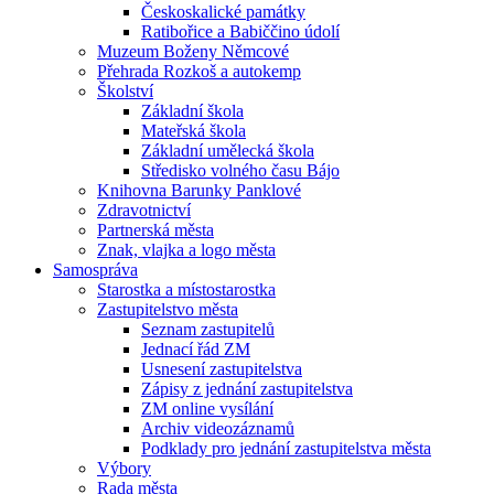
Českoskalické památky
Ratibořice a Babiččino údolí
Muzeum Boženy Němcové
Přehrada Rozkoš a autokemp
Školství
Základní škola
Mateřská škola
Základní umělecká škola
Středisko volného času Bájo
Knihovna Barunky Panklové
Zdravotnictví
Partnerská města
Znak, vlajka a logo města
Samospráva
Starostka a místostarostka
Zastupitelstvo města
Seznam zastupitelů
Jednací řád ZM
Usnesení zastupitelstva
Zápisy z jednání zastupitelstva
ZM online vysílání
Archiv videozáznamů
Podklady pro jednání zastupitelstva města
Výbory
Rada města