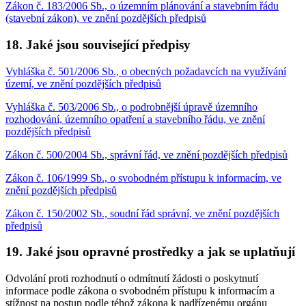
Zákon č. 183/2006 Sb., o územním plánování a stavebním řádu
(stavební zákon), ve znění pozdějších předpisů
18. Jaké jsou související předpisy
Vyhláška č. 501/2006 Sb., o obecných požadavcích na využívání
území, ve znění pozdějších předpisů
Vyhláška č. 503/2006 Sb., o podrobnější úpravě územního
rozhodování, územního opatření a stavebního řádu, ve znění
pozdějších předpisů
Zákon č. 500/2004 Sb., správní řád, ve znění pozdějších předpisů
Zákon č. 106/1999 Sb., o svobodném přístupu k informacím, ve
znění pozdějších předpisů
Zákon č. 150/2002 Sb., soudní řád správní, ve znění pozdějších
předpisů
19. Jaké jsou opravné prostředky a jak se uplatňují
Odvolání proti rozhodnutí o odmítnutí žádosti o poskytnutí
informace podle zákona o svobodném přístupu k informacím a
stížnost na postup podle téhož zákona k nadřízenému orgánu