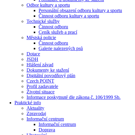
Odbor kultury a sportu
Personální obsazení odboru kultury a sportu
Činnost odboru kultury a sportu
Technické služby
Činnost odboru
Ceník služeb a prací
Městská policie
Činnost odboru
Galerie nalezených psů
Dotace
JSDH
Hlášení závad
Dokumenty ke stažení
Digitální povodňový plán
Czech POINT
Profil zadavatele
Životní situace
Informace poskytnuté dle zákona č. 106⁄1999 Sb.
Praktické info
Aktuality
Zpravodaj
Informační centrum
Informační centrum
Doprava