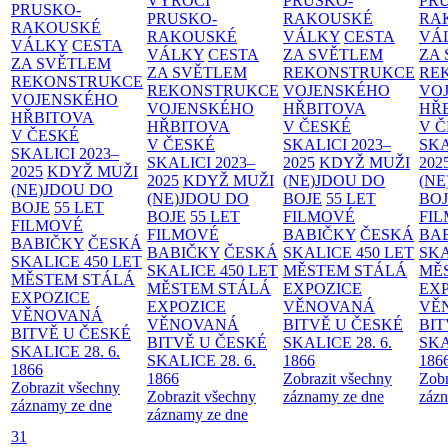
VÝROČÍ
PRUSKO-
PR
PRUSKO-
PRUSKO-
RAKOUSKÉ
RA
RAKOUSKÉ
RAKOUSKÉ
VÁLKY
CESTA
VÁ
VÁLKY
CESTA
VÁLKY
CESTA
ZA SVĚTLEM
ZA
ZA SVĚTLEM
ZA SVĚTLEM
REKONSTRUKCE
RE
REKONSTRUKCE
REKONSTRUKCE
VOJENSKÉHO
VO
VOJENSKÉHO
VOJENSKÉHO
HŘBITOVA
HŘ
HŘBITOVA
HŘBITOVA
V ČESKÉ
V 
V ČESKÉ
V ČESKÉ
SKALICI 2023–
SKA
SKALICI 2023–
SKALICI 2023–
2025
KDYŽ MUŽI
202
2025
KDYŽ MUŽI
2025
KDYŽ MUŽI
(NE)JDOU DO
(NE
(NE)JDOU DO
(NE)JDOU DO
BOJE
55 LET
BO
BOJE
55 LET
BOJE
55 LET
FILMOVÉ
FI
FILMOVÉ
FILMOVÉ
BABIČKY
ČESKÁ
BA
BABIČKY
ČESKÁ
BABIČKY
ČESKÁ
SKALICE 450 LET
SKA
SKALICE 450 LET
SKALICE 450 LET
MĚSTEM
STÁLÁ
MĚ
MĚSTEM
STÁLÁ
MĚSTEM
STÁLÁ
EXPOZICE
EX
EXPOZICE
EXPOZICE
VĚNOVANÁ
VĚ
VĚNOVANÁ
VĚNOVANÁ
BITVĚ U ČESKÉ
BIT
BITVĚ U ČESKÉ
BITVĚ U ČESKÉ
SKALICE 28. 6.
SKA
SKALICE 28. 6.
SKALICE 28. 6.
1866
186
1866
1866
Zobrazit všechny
Zobr
Zobrazit všechny
Zobrazit všechny
záznamy ze dne
zázn
záznamy ze dne
záznamy ze dne
31