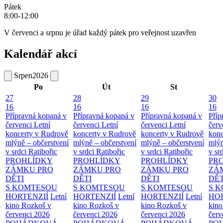
Pátek
8:00-12:00
V červenci a srpnu je úřad každý pátek pro veřejnost uzavřen
Kalendář akcí
Srpen
2026
Po
Út
St
27
28
29
30
16
16
16
16
Přípravná kopaná v
Přípravná kopaná v
Přípravná kopaná v
Příp
červenci
Letní
červenci
Letní
červenci
Letní
červ
koncerty v Rudrově
koncerty v Rudrově
koncerty v Rudrově
konc
mlýně – občerstvení
mlýně – občerstvení
mlýně – občerstvení
mlýn
v srdci Ratibořic
v srdci Ratibořic
v srdci Ratibořic
v sr
PROHLÍDKY
PROHLÍDKY
PROHLÍDKY
PR
ZÁMKU PRO
ZÁMKU PRO
ZÁMKU PRO
ZÁ
DĚTI
DĚTI
DĚTI
DĚT
S KOMTESOU
S KOMTESOU
S KOMTESOU
S 
HORTENZIÍ
Letní
HORTENZIÍ
Letní
HORTENZIÍ
Letní
HOR
kino Rozkoš v
kino Rozkoš v
kino Rozkoš v
kino
červenci 2026
červenci 2026
červenci 2026
červ