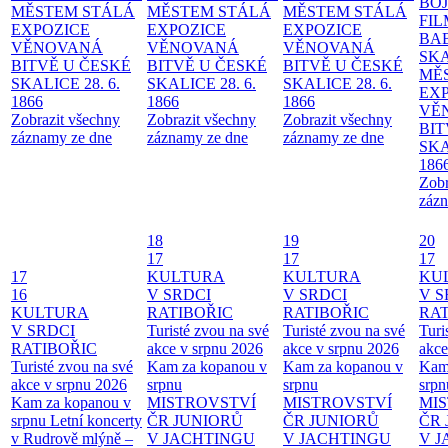
BO
MĚSTEM
STÁLÁ
MĚSTEM
STÁLÁ
MĚSTEM
STÁLÁ
FI
EXPOZICE
EXPOZICE
EXPOZICE
BA
VĚNOVANÁ
VĚNOVANÁ
VĚNOVANÁ
SKA
BITVĚ U ČESKÉ
BITVĚ U ČESKÉ
BITVĚ U ČESKÉ
MĚ
SKALICE 28. 6.
SKALICE 28. 6.
SKALICE 28. 6.
EX
1866
1866
1866
VĚ
Zobrazit všechny
Zobrazit všechny
Zobrazit všechny
BIT
záznamy ze dne
záznamy ze dne
záznamy ze dne
SKA
186
Zobr
zázn
18
19
20
17
17
17
17
KULTURA
KULTURA
KU
16
V SRDCI
V SRDCI
V S
KULTURA
RATIBOŘIC
RATIBOŘIC
RAT
V SRDCI
Turisté zvou na své
Turisté zvou na své
Turi
RATIBOŘIC
akce v srpnu 2026
akce v srpnu 2026
akce
Turisté zvou na své
Kam za kopanou v
Kam za kopanou v
Kam
akce v srpnu 2026
srpnu
srpnu
srpn
Kam za kopanou v
MISTROVSTVÍ
MISTROVSTVÍ
MI
srpnu
Letní koncerty
ČR JUNIORŮ
ČR JUNIORŮ
ČR 
v Rudrově mlýně –
V JACHTINGU
V JACHTINGU
V 