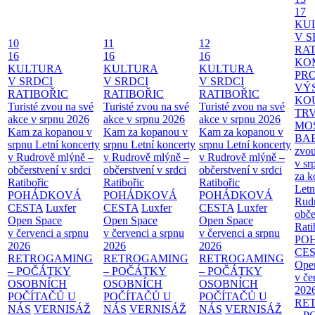
17
KU
V S
10
11
12
RAT
16
16
16
KO
KULTURA
KULTURA
KULTURA
PR
V SRDCI
V SRDCI
V SRDCI
VÝ
RATIBOŘIC
RATIBOŘIC
RATIBOŘIC
KO
Turisté zvou na své
Turisté zvou na své
Turisté zvou na své
TR
akce v srpnu 2026
akce v srpnu 2026
akce v srpnu 2026
MO
Kam za kopanou v
Kam za kopanou v
Kam za kopanou v
BA
srpnu
Letní koncerty
srpnu
Letní koncerty
srpnu
Letní koncerty
zvou
v Rudrově mlýně –
v Rudrově mlýně –
v Rudrově mlýně –
v sr
občerstvení v srdci
občerstvení v srdci
občerstvení v srdci
za k
Ratibořic
Ratibořic
Ratibořic
Letn
POHÁDKOVÁ
POHÁDKOVÁ
POHÁDKOVÁ
Rud
CESTA
Luxfer
CESTA
Luxfer
CESTA
Luxfer
obče
Open Space
Open Space
Open Space
Rati
v červenci a srpnu
v červenci a srpnu
v červenci a srpnu
PO
2026
2026
2026
CE
RETROGAMING
RETROGAMING
RETROGAMING
Ope
– POČÁTKY
– POČÁTKY
– POČÁTKY
v če
OSOBNÍCH
OSOBNÍCH
OSOBNÍCH
202
POČÍTAČŮ U
POČÍTAČŮ U
POČÍTAČŮ U
RE
NÁS
VERNISÁŽ
NÁS
VERNISÁŽ
NÁS
VERNISÁŽ