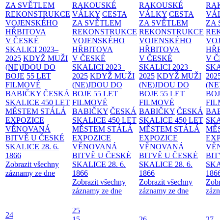
ZA SVĚTLEM
RAKOUSKÉ
RAKOUSKÉ
RA
REKONSTRUKCE
VÁLKY
CESTA
VÁLKY
CESTA
VÁ
VOJENSKÉHO
ZA SVĚTLEM
ZA SVĚTLEM
ZA
HŘBITOVA
REKONSTRUKCE
REKONSTRUKCE
RE
V ČESKÉ
VOJENSKÉHO
VOJENSKÉHO
VO
SKALICI 2023–
HŘBITOVA
HŘBITOVA
HŘ
2025
KDYŽ MUŽI
V ČESKÉ
V ČESKÉ
V 
(NE)JDOU DO
SKALICI 2023–
SKALICI 2023–
SKA
BOJE
55 LET
2025
KDYŽ MUŽI
2025
KDYŽ MUŽI
202
FILMOVÉ
(NE)JDOU DO
(NE)JDOU DO
(NE
BABIČKY
ČESKÁ
BOJE
55 LET
BOJE
55 LET
BO
SKALICE 450 LET
FILMOVÉ
FILMOVÉ
FI
MĚSTEM
STÁLÁ
BABIČKY
ČESKÁ
BABIČKY
ČESKÁ
BA
EXPOZICE
SKALICE 450 LET
SKALICE 450 LET
SKA
VĚNOVANÁ
MĚSTEM
STÁLÁ
MĚSTEM
STÁLÁ
MĚ
BITVĚ U ČESKÉ
EXPOZICE
EXPOZICE
EX
SKALICE 28. 6.
VĚNOVANÁ
VĚNOVANÁ
VĚ
1866
BITVĚ U ČESKÉ
BITVĚ U ČESKÉ
BIT
Zobrazit všechny
SKALICE 28. 6.
SKALICE 28. 6.
SKA
záznamy ze dne
1866
1866
186
Zobrazit všechny
Zobrazit všechny
Zobr
záznamy ze dne
záznamy ze dne
zázn
25
24
15
26
27