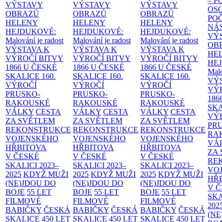
– 
VÝSTAVY
VÝSTAVY
VÝSTAVY
OS
OBRAZŮ
OBRAZŮ
OBRAZŮ
PO
HELENY
HELENY
HELENY
NÁ
HEJDUKOVÉ:
HEJDUKOVÉ:
HEJDUKOVÉ:
VÝ
Malování je radost
Malování je radost
Malování je radost
OB
VÝSTAVA K
VÝSTAVA K
VÝSTAVA K
HE
VÝROČÍ BITVY
VÝROČÍ BITVY
VÝROČÍ BITVY
HE
1866 U ČESKÉ
1866 U ČESKÉ
1866 U ČESKÉ
Malo
SKALICE
160.
SKALICE
160.
SKALICE
160.
VÝ
VÝROČÍ
VÝROČÍ
VÝROČÍ
VÝ
PRUSKO-
PRUSKO-
PRUSKO-
186
RAKOUSKÉ
RAKOUSKÉ
RAKOUSKÉ
SK
VÁLKY
CESTA
VÁLKY
CESTA
VÁLKY
CESTA
VÝ
ZA SVĚTLEM
ZA SVĚTLEM
ZA SVĚTLEM
PR
REKONSTRUKCE
REKONSTRUKCE
REKONSTRUKCE
RA
VOJENSKÉHO
VOJENSKÉHO
VOJENSKÉHO
VÁ
HŘBITOVA
HŘBITOVA
HŘBITOVA
ZA
V ČESKÉ
V ČESKÉ
V ČESKÉ
RE
SKALICI 2023–
SKALICI 2023–
SKALICI 2023–
VO
2025
KDYŽ MUŽI
2025
KDYŽ MUŽI
2025
KDYŽ MUŽI
HŘ
(NE)JDOU DO
(NE)JDOU DO
(NE)JDOU DO
V 
BOJE
55 LET
BOJE
55 LET
BOJE
55 LET
SKA
FILMOVÉ
FILMOVÉ
FILMOVÉ
202
BABIČKY
ČESKÁ
BABIČKY
ČESKÁ
BABIČKY
ČESKÁ
(NE
SKALICE 450 LET
SKALICE 450 LET
SKALICE 450 LET