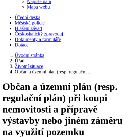
Napište nám
Mapa webu
Úřední deska
Městská policie
Hlášení závad
Českoskalický zpravodaj
Dokumenty a formuláře
Dotace
Úvodní stránka
Úřad
Životní situace
Občan a územní plán (resp. regulační...
Občan a územní plán (resp.
regulační plán) při koupi
nemovitosti a přípravě
výstavby nebo jiném záměru
na využití pozemku