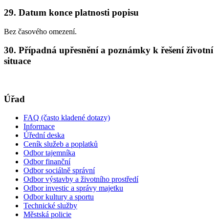
29. Datum konce platnosti popisu
Bez časového omezení.
30. Případná upřesnění a poznámky k řešení životní
situace
Úřad
FAQ (často kladené dotazy)
Informace
Úřední deska
Ceník služeb a poplatků
Odbor tajemníka
Odbor finanční
Odbor sociálně správní
Odbor výstavby a životního prostředí
Odbor investic a správy majetku
Odbor kultury a sportu
Technické služby
Městská policie