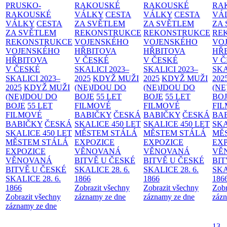
PRUSKO-
RAKOUSKÉ
RAKOUSKÉ
RA
RAKOUSKÉ
VÁLKY
CESTA
VÁLKY
CESTA
VÁ
VÁLKY
CESTA
ZA SVĚTLEM
ZA SVĚTLEM
ZA
ZA SVĚTLEM
REKONSTRUKCE
REKONSTRUKCE
RE
REKONSTRUKCE
VOJENSKÉHO
VOJENSKÉHO
VO
VOJENSKÉHO
HŘBITOVA
HŘBITOVA
HŘ
HŘBITOVA
V ČESKÉ
V ČESKÉ
V 
V ČESKÉ
SKALICI 2023–
SKALICI 2023–
SKA
SKALICI 2023–
2025
KDYŽ MUŽI
2025
KDYŽ MUŽI
202
2025
KDYŽ MUŽI
(NE)JDOU DO
(NE)JDOU DO
(NE
(NE)JDOU DO
BOJE
55 LET
BOJE
55 LET
BO
BOJE
55 LET
FILMOVÉ
FILMOVÉ
FI
FILMOVÉ
BABIČKY
ČESKÁ
BABIČKY
ČESKÁ
BA
BABIČKY
ČESKÁ
SKALICE 450 LET
SKALICE 450 LET
SKA
SKALICE 450 LET
MĚSTEM
STÁLÁ
MĚSTEM
STÁLÁ
MĚ
MĚSTEM
STÁLÁ
EXPOZICE
EXPOZICE
EX
EXPOZICE
VĚNOVANÁ
VĚNOVANÁ
VĚ
VĚNOVANÁ
BITVĚ U ČESKÉ
BITVĚ U ČESKÉ
BIT
BITVĚ U ČESKÉ
SKALICE 28. 6.
SKALICE 28. 6.
SKA
SKALICE 28. 6.
1866
1866
186
1866
Zobrazit všechny
Zobrazit všechny
Zobr
Zobrazit všechny
záznamy ze dne
záznamy ze dne
zázn
záznamy ze dne
13