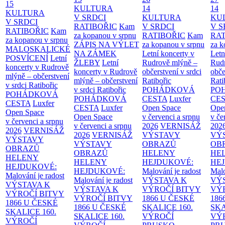
15
KULTURA
14
14
KULTURA
V SRDCI
KULTURA
KU
V SRDCI
RATIBOŘIC
Kam
V SRDCI
V S
RATIBOŘIC
Kam
za kopanou v srpnu
RATIBOŘIC
Kam
RAT
za kopanou v srpnu
ZÁPIS NA VÝLET
za kopanou v srpnu
za k
MALOSKALICKÉ
NA ZÁMEK
Letní koncerty v
Letn
POSVÍCENÍ
Letní
ŽLEBY
Letní
Rudrově mlýně –
Rud
koncerty v Rudrově
koncerty v Rudrově
občerstvení v srdci
obče
mlýně – občerstvení
mlýně – občerstvení
Ratibořic
Rati
v srdci Ratibořic
v srdci Ratibořic
POHÁDKOVÁ
PO
POHÁDKOVÁ
POHÁDKOVÁ
CESTA
Luxfer
CE
CESTA
Luxfer
CESTA
Luxfer
Open Space
Ope
Open Space
Open Space
v červenci a srpnu
v če
v červenci a srpnu
v červenci a srpnu
2026
VERNISÁŽ
202
2026
VERNISÁŽ
2026
VERNISÁŽ
VÝSTAVY
VÝ
VÝSTAVY
VÝSTAVY
OBRAZŮ
OB
OBRAZŮ
OBRAZŮ
HELENY
HE
HELENY
HELENY
HEJDUKOVÉ:
HE
HEJDUKOVÉ:
HEJDUKOVÉ:
Malování je radost
Malo
Malování je radost
Malování je radost
VÝSTAVA K
VÝ
VÝSTAVA K
VÝSTAVA K
VÝROČÍ BITVY
VÝ
VÝROČÍ BITVY
VÝROČÍ BITVY
1866 U ČESKÉ
186
1866 U ČESKÉ
1866 U ČESKÉ
SKALICE
160.
SK
SKALICE
160.
SKALICE
160.
VÝROČÍ
VÝ
VÝROČÍ