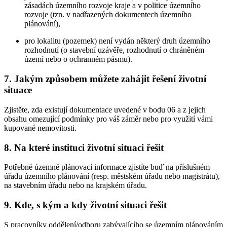
zásadách územního rozvoje kraje a v politice územního
rozvoje (tzn. v nadřazených dokumentech územního
plánování),
pro lokalitu (pozemek) není vydán některý druh územního
rozhodnutí (o stavební uzávěře, rozhodnutí o chráněném
území nebo o ochranném pásmu).
7. Jakým způsobem můžete zahájit řešení životní
situace
Zjistěte, zda existují dokumentace uvedené v bodu 06 a z jejich
obsahu omezující podmínky pro váš záměr nebo pro využití vámi
kupované nemovitosti.
8. Na které instituci životní situaci řešit
Potřebné územně plánovací informace zjistíte buď na příslušném
úřadu územního plánování (resp. městském úřadu nebo magistrátu),
na stavebním úřadu nebo na krajském úřadu.
9. Kde, s kým a kdy životní situaci řešit
S pracovníky oddělení/odboru zabývajícího se územním plánováním