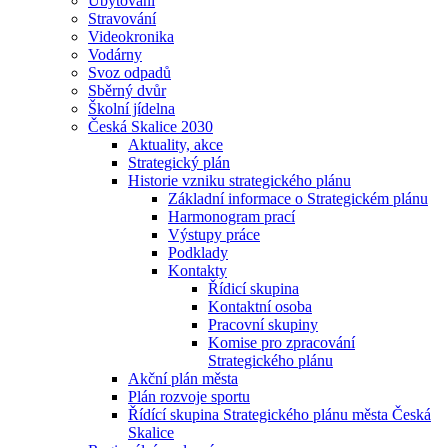
Ubytování
Stravování
Videokronika
Vodárny
Svoz odpadů
Sběrný dvůr
Školní jídelna
Česká Skalice 2030
Aktuality, akce
Strategický plán
Historie vzniku strategického plánu
Základní informace o Strategickém plánu
Harmonogram prací
Výstupy práce
Podklady
Kontakty
Řídicí skupina
Kontaktní osoba
Pracovní skupiny
Komise pro zpracování
Strategického plánu
Akční plán města
Plán rozvoje sportu
Řídící skupina Strategického plánu města Česká
Skalice