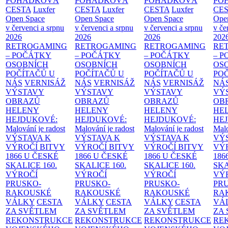
POHÁDKOVÁ
POHÁDKOVÁ
POHÁDKOVÁ
PO
CESTA
Luxfer
CESTA
Luxfer
CESTA
Luxfer
CE
Open Space
Open Space
Open Space
Ope
v červenci a srpnu
v červenci a srpnu
v červenci a srpnu
v če
2026
2026
2026
202
RETROGAMING
RETROGAMING
RETROGAMING
RE
– POČÁTKY
– POČÁTKY
– POČÁTKY
– 
OSOBNÍCH
OSOBNÍCH
OSOBNÍCH
OS
POČÍTAČŮ U
POČÍTAČŮ U
POČÍTAČŮ U
PO
NÁS
VERNISÁŽ
NÁS
VERNISÁŽ
NÁS
VERNISÁŽ
NÁ
VÝSTAVY
VÝSTAVY
VÝSTAVY
VÝ
OBRAZŮ
OBRAZŮ
OBRAZŮ
OB
HELENY
HELENY
HELENY
HE
HEJDUKOVÉ:
HEJDUKOVÉ:
HEJDUKOVÉ:
HE
Malování je radost
Malování je radost
Malování je radost
Malo
VÝSTAVA K
VÝSTAVA K
VÝSTAVA K
VÝ
VÝROČÍ BITVY
VÝROČÍ BITVY
VÝROČÍ BITVY
VÝ
1866 U ČESKÉ
1866 U ČESKÉ
1866 U ČESKÉ
186
SKALICE
160.
SKALICE
160.
SKALICE
160.
SK
VÝROČÍ
VÝROČÍ
VÝROČÍ
VÝ
PRUSKO-
PRUSKO-
PRUSKO-
PR
RAKOUSKÉ
RAKOUSKÉ
RAKOUSKÉ
RA
VÁLKY
CESTA
VÁLKY
CESTA
VÁLKY
CESTA
VÁ
ZA SVĚTLEM
ZA SVĚTLEM
ZA SVĚTLEM
ZA
REKONSTRUKCE
REKONSTRUKCE
REKONSTRUKCE
RE