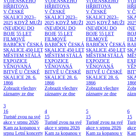
VOJENSKÉHO
VOJENSKÉHO
VOJENSKÉHO
VO
HŘBITOVA
HŘBITOVA
HŘBITOVA
HŘ
V ČESKÉ
V ČESKÉ
V ČESKÉ
V 
SKALICI 2023–
SKALICI 2023–
SKALICI 2023–
SKA
2025
KDYŽ MUŽI
2025
KDYŽ MUŽI
2025
KDYŽ MUŽI
202
(NE)JDOU DO
(NE)JDOU DO
(NE)JDOU DO
(NE
BOJE
55 LET
BOJE
55 LET
BOJE
55 LET
BO
FILMOVÉ
FILMOVÉ
FILMOVÉ
FI
BABIČKY
ČESKÁ
BABIČKY
ČESKÁ
BABIČKY
ČESKÁ
BA
SKALICE 450 LET
SKALICE 450 LET
SKALICE 450 LET
SKA
MĚSTEM
STÁLÁ
MĚSTEM
STÁLÁ
MĚSTEM
STÁLÁ
MĚ
EXPOZICE
EXPOZICE
EXPOZICE
EX
VĚNOVANÁ
VĚNOVANÁ
VĚNOVANÁ
VĚ
BITVĚ U ČESKÉ
BITVĚ U ČESKÉ
BITVĚ U ČESKÉ
BIT
SKALICE 28. 6.
SKALICE 28. 6.
SKALICE 28. 6.
SKA
1866
1866
1866
186
Zobrazit všechny
Zobrazit všechny
Zobrazit všechny
Zobr
záznamy ze dne
záznamy ze dne
záznamy ze dne
zázn
3
16
4
5
6
Turisté zvou na své
15
15
15
akce v srpnu 2026
Turisté zvou na své
Turisté zvou na své
Turi
Kam za kopanou v
akce v srpnu 2026
akce v srpnu 2026
akce
srpnu
Letní koncerty
Kam za kopanou v
Kam za kopanou v
Kam