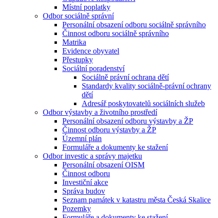
Místní poplatky
Odbor sociálně správní
Personální obsazení odboru sociálně správního
Činnost odboru sociálně správního
Matrika
Evidence obyvatel
Přestupky
Sociální poradenství
Sociálně právní ochrana dětí
Standardy kvality sociálně-právní ochrany
dětí
Adresář poskytovatelů sociálních služeb
Odbor výstavby a životního prostředí
Personální obsazení odboru výstavby a ŽP
Činnost odboru výstavby a ŽP
Územní plán
Formuláře a dokumenty ke stažení
Odbor investic a správy majetku
Personální obsazení OISM
Činnost odboru
Investiční akce
Správa budov
Seznam památek v katastru města Česká Skalice
Pozemky
Formuláře a dokumenty ke stažení