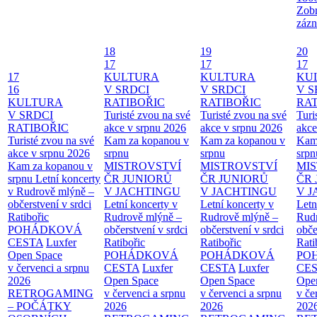
Zobr
zázn
18
19
20
17
17
17
17
KULTURA
KULTURA
KU
16
V SRDCI
V SRDCI
V S
KULTURA
RATIBOŘIC
RATIBOŘIC
RAT
V SRDCI
Turisté zvou na své
Turisté zvou na své
Turi
RATIBOŘIC
akce v srpnu 2026
akce v srpnu 2026
akce
Turisté zvou na své
Kam za kopanou v
Kam za kopanou v
Kam
akce v srpnu 2026
srpnu
srpnu
srpn
Kam za kopanou v
MISTROVSTVÍ
MISTROVSTVÍ
MI
srpnu
Letní koncerty
ČR JUNIORŮ
ČR JUNIORŮ
ČR 
v Rudrově mlýně –
V JACHTINGU
V JACHTINGU
V 
občerstvení v srdci
Letní koncerty v
Letní koncerty v
Letn
Ratibořic
Rudrově mlýně –
Rudrově mlýně –
Rud
POHÁDKOVÁ
občerstvení v srdci
občerstvení v srdci
obče
CESTA
Luxfer
Ratibořic
Ratibořic
Rati
Open Space
POHÁDKOVÁ
POHÁDKOVÁ
PO
v červenci a srpnu
CESTA
Luxfer
CESTA
Luxfer
CE
2026
Open Space
Open Space
Ope
RETROGAMING
v červenci a srpnu
v červenci a srpnu
v če
– POČÁTKY
2026
2026
202