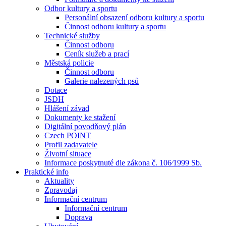
Odbor kultury a sportu
Personální obsazení odboru kultury a sportu
Činnost odboru kultury a sportu
Technické služby
Činnost odboru
Ceník služeb a prací
Městská policie
Činnost odboru
Galerie nalezených psů
Dotace
JSDH
Hlášení závad
Dokumenty ke stažení
Digitální povodňový plán
Czech POINT
Profil zadavatele
Životní situace
Informace poskytnuté dle zákona č. 106⁄1999 Sb.
Praktické info
Aktuality
Zpravodaj
Informační centrum
Informační centrum
Doprava