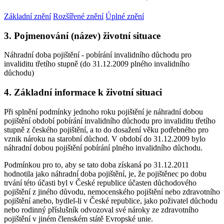
Základní znění
Rozšířené znění
Úplné znění
3. Pojmenování (název) životní situace
Náhradní doba pojištění - pobírání invalidního důchodu pro
invaliditu třetího stupně (do 31.12.2009 plného invalidního
důchodu)
4. Základní informace k životní situaci
Při splnění podmínky jednoho roku pojištění je náhradní dobou
pojištění období pobírání invalidního důchodu pro invaliditu třetího
stupně z českého pojištění, a to do dosažení věku potřebného pro
vznik nároku na starobní důchod. V období do 31.12.2009 bylo
náhradní dobou pojištění pobírání plného invalidního důchodu.
Podmínkou pro to, aby se tato doba získaná po 31.12.2011
hodnotila jako náhradní doba pojištění, je, že pojištěnec po dobu
trvání této účasti byl v České republice účasten důchodového
pojištění z jiného důvodu, nemocenského pojištění nebo zdravotního
pojištění anebo, bydlel-li v České republice, jako poživatel důchodu
nebo rodinný příslušník odvozoval své nároky ze zdravotního
pojištění v jiném členském státě Evropské unie.