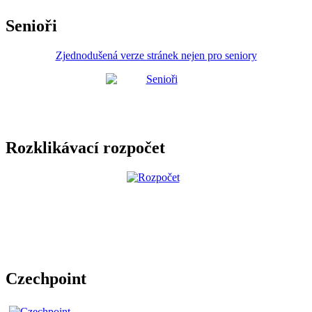
Senioři
Zjednodušená verze stránek nejen pro seniory
Rozklikávací rozpočet
Czechpoint