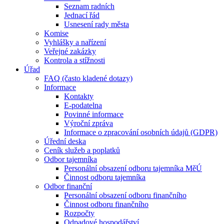
Seznam radních
Jednací řád
Usnesení rady města
Komise
Vyhlášky a nařízení
Veřejné zakázky
Kontrola a stížnosti
Úřad
FAQ (často kladené dotazy)
Informace
Kontakty
E-podatelna
Povinné informace
Výroční zpráva
Informace o zpracování osobních údajů (GDPR)
Úřední deska
Ceník služeb a poplatků
Odbor tajemníka
Personální obsazení odboru tajemníka MěÚ
Činnost odboru tajemníka
Odbor finanční
Personální obsazení odboru finančního
Činnost odboru finančního
Rozpočty
Odpadové hospodářství