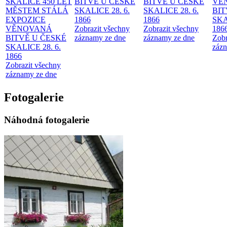
SKALICE 450 LET
BITVĚ U ČESKÉ
BITVĚ U ČESKÉ
VĚ
MĚSTEM
STÁLÁ
SKALICE 28. 6.
SKALICE 28. 6.
BIT
EXPOZICE
1866
1866
SKA
VĚNOVANÁ
Zobrazit všechny
Zobrazit všechny
186
BITVĚ U ČESKÉ
záznamy ze dne
záznamy ze dne
Zobr
SKALICE 28. 6.
zázn
1866
Zobrazit všechny
záznamy ze dne
Fotogalerie
Náhodná fotogalerie