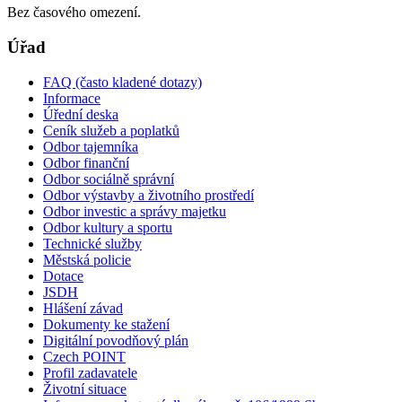
Bez časového omezení.
Úřad
FAQ (často kladené dotazy)
Informace
Úřední deska
Ceník služeb a poplatků
Odbor tajemníka
Odbor finanční
Odbor sociálně správní
Odbor výstavby a životního prostředí
Odbor investic a správy majetku
Odbor kultury a sportu
Technické služby
Městská policie
Dotace
JSDH
Hlášení závad
Dokumenty ke stažení
Digitální povodňový plán
Czech POINT
Profil zadavatele
Životní situace