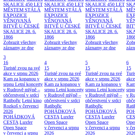
SKALICE 450 LET
SKALICE 450 LET
SKALICE 450 LET
SKA
MĚSTEM
STÁLÁ
MĚSTEM
STÁLÁ
MĚSTEM
STÁLÁ
MĚ
EXPOZICE
EXPOZICE
EXPOZICE
EX
VĚNOVANÁ
VĚNOVANÁ
VĚNOVANÁ
VĚ
BITVĚ U ČESKÉ
BITVĚ U ČESKÉ
BITVĚ U ČESKÉ
BIT
SKALICE 28. 6.
SKALICE 28. 6.
SKALICE 28. 6.
SKA
1866
1866
1866
186
Zobrazit všechny
Zobrazit všechny
Zobrazit všechny
Zobr
záznamy ze dne
záznamy ze dne
záznamy ze dne
zázn
3
16
4
5
6
Turisté zvou na své
15
15
15
akce v srpnu 2026
Turisté zvou na své
Turisté zvou na své
Turi
Kam za kopanou v
akce v srpnu 2026
akce v srpnu 2026
akce
srpnu
Letní koncerty
Kam za kopanou v
Kam za kopanou v
Kam
v Rudrově mlýně –
srpnu
Letní koncerty
srpnu
Letní koncerty
srp
občerstvení v srdci
v Rudrově mlýně –
v Rudrově mlýně –
v Ru
Ratibořic
Letní kino
občerstvení v srdci
občerstvení v srdci
obče
Rozkoš v červenci
Ratibořic
Ratibořic
Rati
2026
POHÁDKOVÁ
POHÁDKOVÁ
PO
POHÁDKOVÁ
CESTA
Luxfer
CESTA
Luxfer
CE
CESTA
Luxfer
Open Space
Open Space
Ope
Open Space
v červenci a srpnu
v červenci a srpnu
v če
v červenci a srpnu
2026
2026
202