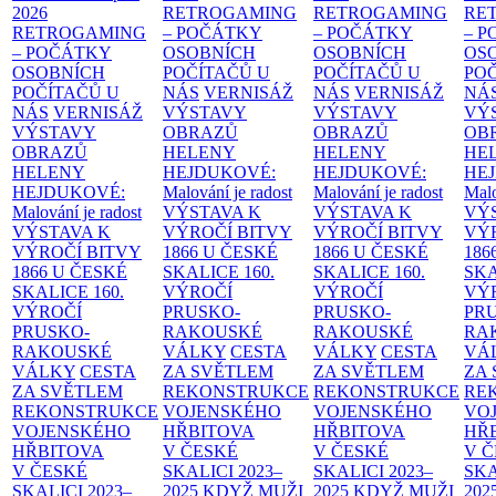
2026
RETROGAMING
RETROGAMING
RE
RETROGAMING
– POČÁTKY
– POČÁTKY
– 
– POČÁTKY
OSOBNÍCH
OSOBNÍCH
OS
OSOBNÍCH
POČÍTAČŮ U
POČÍTAČŮ U
PO
POČÍTAČŮ U
NÁS
VERNISÁŽ
NÁS
VERNISÁŽ
NÁ
NÁS
VERNISÁŽ
VÝSTAVY
VÝSTAVY
VÝ
VÝSTAVY
OBRAZŮ
OBRAZŮ
OB
OBRAZŮ
HELENY
HELENY
HE
HELENY
HEJDUKOVÉ:
HEJDUKOVÉ:
HE
HEJDUKOVÉ:
Malování je radost
Malování je radost
Malo
Malování je radost
VÝSTAVA K
VÝSTAVA K
VÝ
VÝSTAVA K
VÝROČÍ BITVY
VÝROČÍ BITVY
VÝ
VÝROČÍ BITVY
1866 U ČESKÉ
1866 U ČESKÉ
186
1866 U ČESKÉ
SKALICE
160.
SKALICE
160.
SK
SKALICE
160.
VÝROČÍ
VÝROČÍ
VÝ
VÝROČÍ
PRUSKO-
PRUSKO-
PR
PRUSKO-
RAKOUSKÉ
RAKOUSKÉ
RA
RAKOUSKÉ
VÁLKY
CESTA
VÁLKY
CESTA
VÁ
VÁLKY
CESTA
ZA SVĚTLEM
ZA SVĚTLEM
ZA
ZA SVĚTLEM
REKONSTRUKCE
REKONSTRUKCE
RE
REKONSTRUKCE
VOJENSKÉHO
VOJENSKÉHO
VO
VOJENSKÉHO
HŘBITOVA
HŘBITOVA
HŘ
HŘBITOVA
V ČESKÉ
V ČESKÉ
V 
V ČESKÉ
SKALICI 2023–
SKALICI 2023–
SKA
SKALICI 2023–
2025
KDYŽ MUŽI
2025
KDYŽ MUŽI
202