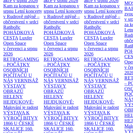
akce v srpnu 2026
akce v srpnu 2026
akce v srpnu 2026
MO
Kam za kopanou v
Kam za kopanou v
Kam za kopanou v
BA
srpnu
Letní koncerty
srpnu
Letní koncerty
srpnu
Letní koncerty
zvou
v Rudrově mlýně –
v Rudrově mlýně –
v Rudrově mlýně –
v sr
občerstvení v srdci
občerstvení v srdci
občerstvení v srdci
za k
Ratibořic
Ratibořic
Ratibořic
Letn
POHÁDKOVÁ
POHÁDKOVÁ
POHÁDKOVÁ
Rud
CESTA
Luxfer
CESTA
Luxfer
CESTA
Luxfer
obče
Open Space
Open Space
Open Space
Rati
v červenci a srpnu
v červenci a srpnu
v červenci a srpnu
PO
2026
2026
2026
CE
RETROGAMING
RETROGAMING
RETROGAMING
Ope
– POČÁTKY
– POČÁTKY
– POČÁTKY
v če
OSOBNÍCH
OSOBNÍCH
OSOBNÍCH
202
POČÍTAČŮ U
POČÍTAČŮ U
POČÍTAČŮ U
RE
NÁS
VERNISÁŽ
NÁS
VERNISÁŽ
NÁS
VERNISÁŽ
– 
VÝSTAVY
VÝSTAVY
VÝSTAVY
OS
OBRAZŮ
OBRAZŮ
OBRAZŮ
PO
HELENY
HELENY
HELENY
NÁ
HEJDUKOVÉ:
HEJDUKOVÉ:
HEJDUKOVÉ:
VÝ
Malování je radost
Malování je radost
Malování je radost
OB
VÝSTAVA K
VÝSTAVA K
VÝSTAVA K
HE
VÝROČÍ BITVY
VÝROČÍ BITVY
VÝROČÍ BITVY
HE
1866 U ČESKÉ
1866 U ČESKÉ
1866 U ČESKÉ
Malo
SKALICE
160.
SKALICE
160.
SKALICE
160.
VÝ