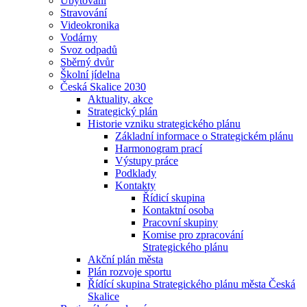
Ubytování
Stravování
Videokronika
Vodárny
Svoz odpadů
Sběrný dvůr
Školní jídelna
Česká Skalice 2030
Aktuality, akce
Strategický plán
Historie vzniku strategického plánu
Základní informace o Strategickém plánu
Harmonogram prací
Výstupy práce
Podklady
Kontakty
Řídicí skupina
Kontaktní osoba
Pracovní skupiny
Komise pro zpracování
Strategického plánu
Akční plán města
Plán rozvoje sportu
Řídící skupina Strategického plánu města Česká
Skalice