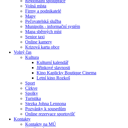
Regionální spolupráce
Volná místa
Firmy a podnikatelé
Mapy
Pečovatelská služba
Munipolis - informační systém
Mapa sběrných míst
Senior taxi
Online kamery
Krizová karta obce
Volný čas
Kultura
Kulturní kalendář
Jiřinkové slavnosti
Kino Kaplicky Boutique Cinema
Letní kino Rozkoš
Sport
Církve
Spolky
Turistika
Stezka Johna Lennona
Pozvánky k sousedům
Online rezervace sportovišť
Kontakty
Kontakty na MÚ