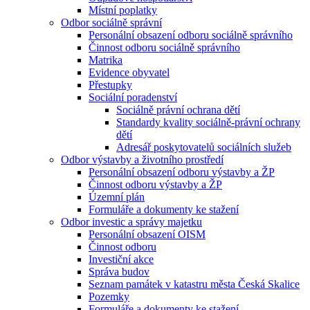
Místní poplatky
Odbor sociálně správní
Personální obsazení odboru sociálně správního
Činnost odboru sociálně správního
Matrika
Evidence obyvatel
Přestupky
Sociální poradenství
Sociálně právní ochrana dětí
Standardy kvality sociálně-právní ochrany
dětí
Adresář poskytovatelů sociálních služeb
Odbor výstavby a životního prostředí
Personální obsazení odboru výstavby a ŽP
Činnost odboru výstavby a ŽP
Územní plán
Formuláře a dokumenty ke stažení
Odbor investic a správy majetku
Personální obsazení OISM
Činnost odboru
Investiční akce
Správa budov
Seznam památek v katastru města Česká Skalice
Pozemky
Formuláře a dokumenty ke stažení