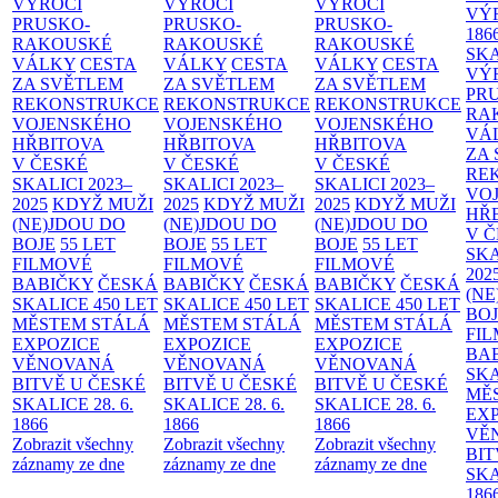
VÝROČÍ
VÝROČÍ
VÝROČÍ
VÝ
PRUSKO-
PRUSKO-
PRUSKO-
186
RAKOUSKÉ
RAKOUSKÉ
RAKOUSKÉ
SK
VÁLKY
CESTA
VÁLKY
CESTA
VÁLKY
CESTA
VÝ
ZA SVĚTLEM
ZA SVĚTLEM
ZA SVĚTLEM
PR
REKONSTRUKCE
REKONSTRUKCE
REKONSTRUKCE
RA
VOJENSKÉHO
VOJENSKÉHO
VOJENSKÉHO
VÁ
HŘBITOVA
HŘBITOVA
HŘBITOVA
ZA
V ČESKÉ
V ČESKÉ
V ČESKÉ
RE
SKALICI 2023–
SKALICI 2023–
SKALICI 2023–
VO
2025
KDYŽ MUŽI
2025
KDYŽ MUŽI
2025
KDYŽ MUŽI
HŘ
(NE)JDOU DO
(NE)JDOU DO
(NE)JDOU DO
V 
BOJE
55 LET
BOJE
55 LET
BOJE
55 LET
SKA
FILMOVÉ
FILMOVÉ
FILMOVÉ
202
BABIČKY
ČESKÁ
BABIČKY
ČESKÁ
BABIČKY
ČESKÁ
(NE
SKALICE 450 LET
SKALICE 450 LET
SKALICE 450 LET
BO
MĚSTEM
STÁLÁ
MĚSTEM
STÁLÁ
MĚSTEM
STÁLÁ
FI
EXPOZICE
EXPOZICE
EXPOZICE
BA
VĚNOVANÁ
VĚNOVANÁ
VĚNOVANÁ
SKA
BITVĚ U ČESKÉ
BITVĚ U ČESKÉ
BITVĚ U ČESKÉ
MĚ
SKALICE 28. 6.
SKALICE 28. 6.
SKALICE 28. 6.
EX
1866
1866
1866
VĚ
Zobrazit všechny
Zobrazit všechny
Zobrazit všechny
BIT
záznamy ze dne
záznamy ze dne
záznamy ze dne
SKA
186