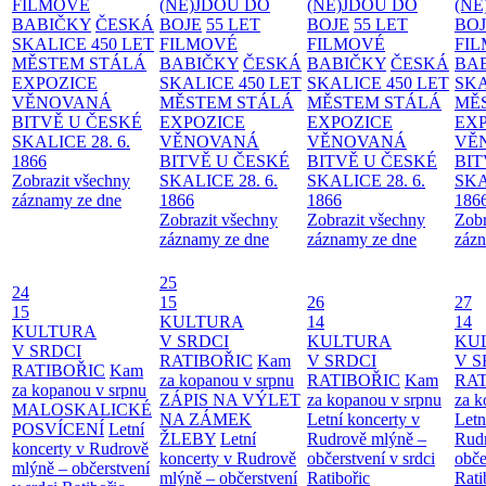
FILMOVÉ
(NE)JDOU DO
(NE)JDOU DO
(NE
BABIČKY
ČESKÁ
BOJE
55 LET
BOJE
55 LET
BO
SKALICE 450 LET
FILMOVÉ
FILMOVÉ
FI
MĚSTEM
STÁLÁ
BABIČKY
ČESKÁ
BABIČKY
ČESKÁ
BA
EXPOZICE
SKALICE 450 LET
SKALICE 450 LET
SKA
VĚNOVANÁ
MĚSTEM
STÁLÁ
MĚSTEM
STÁLÁ
MĚ
BITVĚ U ČESKÉ
EXPOZICE
EXPOZICE
EX
SKALICE 28. 6.
VĚNOVANÁ
VĚNOVANÁ
VĚ
1866
BITVĚ U ČESKÉ
BITVĚ U ČESKÉ
BIT
Zobrazit všechny
SKALICE 28. 6.
SKALICE 28. 6.
SKA
záznamy ze dne
1866
1866
186
Zobrazit všechny
Zobrazit všechny
Zobr
záznamy ze dne
záznamy ze dne
zázn
25
24
15
26
27
15
KULTURA
14
14
KULTURA
V SRDCI
KULTURA
KU
V SRDCI
RATIBOŘIC
Kam
V SRDCI
V S
RATIBOŘIC
Kam
za kopanou v srpnu
RATIBOŘIC
Kam
RAT
za kopanou v srpnu
ZÁPIS NA VÝLET
za kopanou v srpnu
za k
MALOSKALICKÉ
NA ZÁMEK
Letní koncerty v
Letn
POSVÍCENÍ
Letní
ŽLEBY
Letní
Rudrově mlýně –
Rud
koncerty v Rudrově
koncerty v Rudrově
občerstvení v srdci
obče
mlýně – občerstvení
mlýně – občerstvení
Ratibořic
Rati