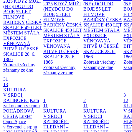
2025
KDYŽ MUŽI
2025
KDYŽ MUŽI
(NE)JDOU DO
(NE
(NE)JDOU DO
(NE)JDOU DO
BOJE
55 LET
BO
BOJE
55 LET
BOJE
55 LET
FILMOVÉ
FI
FILMOVÉ
FILMOVÉ
BABIČKY
ČESKÁ
BA
BABIČKY
ČESKÁ
BABIČKY
ČESKÁ
SKALICE 450 LET
SKA
SKALICE 450 LET
SKALICE 450 LET
MĚSTEM
STÁLÁ
MĚ
MĚSTEM
STÁLÁ
MĚSTEM
STÁLÁ
EXPOZICE
EX
EXPOZICE
EXPOZICE
VĚNOVANÁ
VĚ
VĚNOVANÁ
VĚNOVANÁ
BITVĚ U ČESKÉ
BIT
BITVĚ U ČESKÉ
BITVĚ U ČESKÉ
SKALICE 28. 6.
SKA
SKALICE 28. 6.
SKALICE 28. 6.
1866
186
1866
1866
Zobrazit všechny
Zobr
Zobrazit všechny
Zobrazit všechny
záznamy ze dne
zázn
záznamy ze dne
záznamy ze dne
31
13
KULTURA
V SRDCI
3
RATIBOŘIC
Kam
1
2
12
za kopanou v srpnu
11
11
KU
POHÁDKOVÁ
KULTURA
KULTURA
V S
CESTA
Luxfer
V SRDCI
V SRDCI
RAT
Open Space
RATIBOŘIC
RATIBOŘIC
HLE
v červenci a srpnu
HLEDÁNÍ –
HLEDÁNÍ –
HĽ