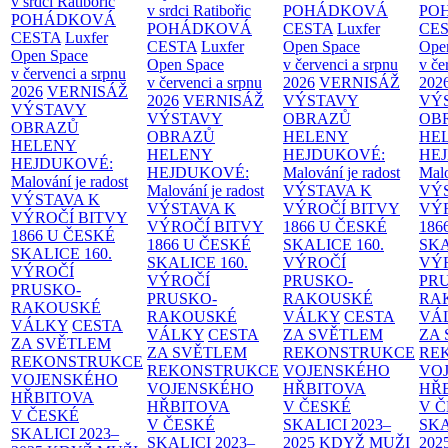
v srdci Ratibořic
v srdci Ratibořic
POHÁDKOVÁ
PO
POHÁDKOVÁ
POHÁDKOVÁ
CESTA
Luxfer
CE
CESTA
Luxfer
CESTA
Luxfer
Open Space
Ope
Open Space
Open Space
v červenci a srpnu
v če
v červenci a srpnu
v červenci a srpnu
2026
VERNISÁŽ
202
2026
VERNISÁŽ
2026
VERNISÁŽ
VÝSTAVY
VÝ
VÝSTAVY
VÝSTAVY
OBRAZŮ
OB
OBRAZŮ
OBRAZŮ
HELENY
HE
HELENY
HELENY
HEJDUKOVÉ:
HE
HEJDUKOVÉ:
HEJDUKOVÉ:
Malování je radost
Malo
Malování je radost
Malování je radost
VÝSTAVA K
VÝ
VÝSTAVA K
VÝSTAVA K
VÝROČÍ BITVY
VÝ
VÝROČÍ BITVY
VÝROČÍ BITVY
1866 U ČESKÉ
186
1866 U ČESKÉ
1866 U ČESKÉ
SKALICE
160.
SK
SKALICE
160.
SKALICE
160.
VÝROČÍ
VÝ
VÝROČÍ
VÝROČÍ
PRUSKO-
PR
PRUSKO-
PRUSKO-
RAKOUSKÉ
RA
RAKOUSKÉ
RAKOUSKÉ
VÁLKY
CESTA
VÁ
VÁLKY
CESTA
VÁLKY
CESTA
ZA SVĚTLEM
ZA
ZA SVĚTLEM
ZA SVĚTLEM
REKONSTRUKCE
RE
REKONSTRUKCE
REKONSTRUKCE
VOJENSKÉHO
VO
VOJENSKÉHO
VOJENSKÉHO
HŘBITOVA
HŘ
HŘBITOVA
HŘBITOVA
V ČESKÉ
V 
V ČESKÉ
V ČESKÉ
SKALICI 2023–
SKA
SKALICI 2023–
SKALICI 2023–
2025
KDYŽ MUŽI
202