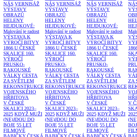
NÁS
VERNISÁŽ
NÁS
VERNISÁŽ
NÁS
VERNISÁŽ
NÁ
VÝSTAVY
VÝSTAVY
VÝSTAVY
VÝ
OBRAZŮ
OBRAZŮ
OBRAZŮ
OB
HELENY
HELENY
HELENY
HE
HEJDUKOVÉ:
HEJDUKOVÉ:
HEJDUKOVÉ:
HE
Malování je radost
Malování je radost
Malování je radost
Malo
VÝSTAVA K
VÝSTAVA K
VÝSTAVA K
VÝ
VÝROČÍ BITVY
VÝROČÍ BITVY
VÝROČÍ BITVY
VÝ
1866 U ČESKÉ
1866 U ČESKÉ
1866 U ČESKÉ
186
SKALICE
160.
SKALICE
160.
SKALICE
160.
SK
VÝROČÍ
VÝROČÍ
VÝROČÍ
VÝ
PRUSKO-
PRUSKO-
PRUSKO-
PR
RAKOUSKÉ
RAKOUSKÉ
RAKOUSKÉ
RA
VÁLKY
CESTA
VÁLKY
CESTA
VÁLKY
CESTA
VÁ
ZA SVĚTLEM
ZA SVĚTLEM
ZA SVĚTLEM
ZA
REKONSTRUKCE
REKONSTRUKCE
REKONSTRUKCE
RE
VOJENSKÉHO
VOJENSKÉHO
VOJENSKÉHO
VO
HŘBITOVA
HŘBITOVA
HŘBITOVA
HŘ
V ČESKÉ
V ČESKÉ
V ČESKÉ
V 
SKALICI 2023–
SKALICI 2023–
SKALICI 2023–
SKA
2025
KDYŽ MUŽI
2025
KDYŽ MUŽI
2025
KDYŽ MUŽI
202
(NE)JDOU DO
(NE)JDOU DO
(NE)JDOU DO
(NE
BOJE
55 LET
BOJE
55 LET
BOJE
55 LET
BO
FILMOVÉ
FILMOVÉ
FILMOVÉ
FI
BABIČKY
ČESKÁ
BABIČKY
ČESKÁ
BABIČKY
ČESKÁ
BA