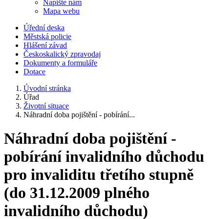
Napište nám
Mapa webu
Úřední deska
Městská policie
Hlášení závad
Českoskalický zpravodaj
Dokumenty a formuláře
Dotace
Úvodní stránka
Úřad
Životní situace
Náhradní doba pojištění - pobírání...
Náhradní doba pojištění -
pobírání invalidního důchodu
pro invaliditu třetího stupně
(do 31.12.2009 plného
invalidního důchodu)