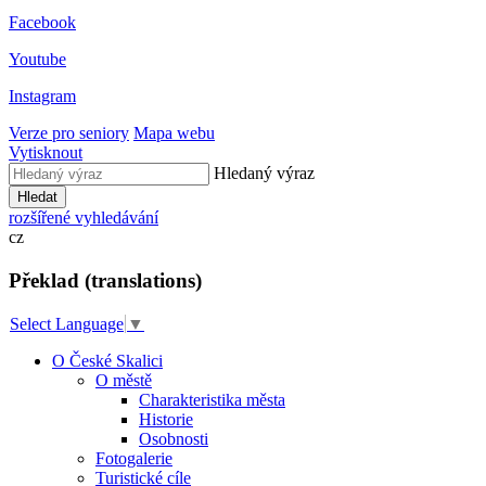
Facebook
Youtube
Instagram
Verze pro seniory
Mapa webu
Vytisknout
Hledaný výraz
Hledat
rozšířené vyhledávání
cz
Překlad (translations)
Select Language
▼
O České Skalici
O městě
Charakteristika města
Historie
Osobnosti
Fotogalerie
Turistické cíle