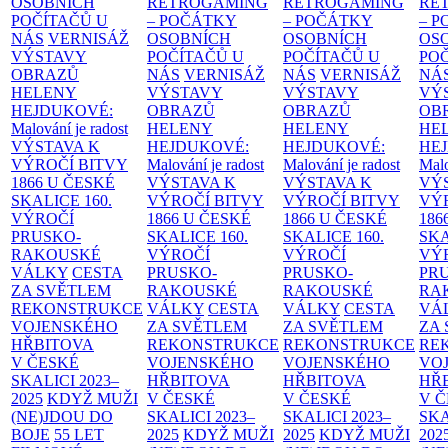
OSOBNÍCH
RETROGAMING
RETROGAMING
RE
POČÍTAČŮ U
– POČÁTKY
– POČÁTKY
– 
NÁS
VERNISÁŽ
OSOBNÍCH
OSOBNÍCH
OS
VÝSTAVY
POČÍTAČŮ U
POČÍTAČŮ U
PO
OBRAZŮ
NÁS
VERNISÁŽ
NÁS
VERNISÁŽ
NÁ
HELENY
VÝSTAVY
VÝSTAVY
VÝ
HEJDUKOVÉ:
OBRAZŮ
OBRAZŮ
OB
Malování je radost
HELENY
HELENY
HE
VÝSTAVA K
HEJDUKOVÉ:
HEJDUKOVÉ:
HE
VÝROČÍ BITVY
Malování je radost
Malování je radost
Malo
1866 U ČESKÉ
VÝSTAVA K
VÝSTAVA K
VÝ
SKALICE
160.
VÝROČÍ BITVY
VÝROČÍ BITVY
VÝ
VÝROČÍ
1866 U ČESKÉ
1866 U ČESKÉ
186
PRUSKO-
SKALICE
160.
SKALICE
160.
SK
RAKOUSKÉ
VÝROČÍ
VÝROČÍ
VÝ
VÁLKY
CESTA
PRUSKO-
PRUSKO-
PR
ZA SVĚTLEM
RAKOUSKÉ
RAKOUSKÉ
RA
REKONSTRUKCE
VÁLKY
CESTA
VÁLKY
CESTA
VÁ
VOJENSKÉHO
ZA SVĚTLEM
ZA SVĚTLEM
ZA
HŘBITOVA
REKONSTRUKCE
REKONSTRUKCE
RE
V ČESKÉ
VOJENSKÉHO
VOJENSKÉHO
VO
SKALICI 2023–
HŘBITOVA
HŘBITOVA
HŘ
2025
KDYŽ MUŽI
V ČESKÉ
V ČESKÉ
V 
(NE)JDOU DO
SKALICI 2023–
SKALICI 2023–
SKA
BOJE
55 LET
2025
KDYŽ MUŽI
2025
KDYŽ MUŽI
202