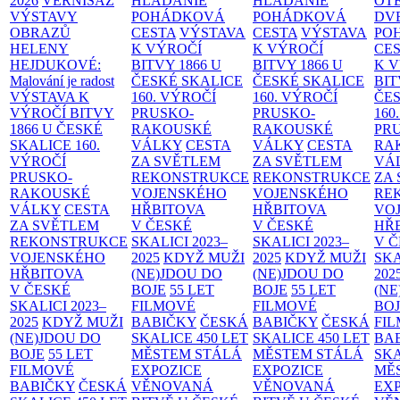
2026
VERNISÁŽ
HĽADANIE
HĽADANIE
OT
VÝSTAVY
POHÁDKOVÁ
POHÁDKOVÁ
DV
OBRAZŮ
CESTA
VÝSTAVA
CESTA
VÝSTAVA
PO
HELENY
K VÝROČÍ
K VÝROČÍ
CE
HEJDUKOVÉ:
BITVY 1866 U
BITVY 1866 U
K 
Malování je radost
ČESKÉ SKALICE
ČESKÉ SKALICE
BIT
VÝSTAVA K
160. VÝROČÍ
160. VÝROČÍ
ČES
VÝROČÍ BITVY
PRUSKO-
PRUSKO-
160
1866 U ČESKÉ
RAKOUSKÉ
RAKOUSKÉ
PR
SKALICE
160.
VÁLKY
CESTA
VÁLKY
CESTA
RA
VÝROČÍ
ZA SVĚTLEM
ZA SVĚTLEM
VÁ
PRUSKO-
REKONSTRUKCE
REKONSTRUKCE
ZA
RAKOUSKÉ
VOJENSKÉHO
VOJENSKÉHO
RE
VÁLKY
CESTA
HŘBITOVA
HŘBITOVA
VO
ZA SVĚTLEM
V ČESKÉ
V ČESKÉ
HŘ
REKONSTRUKCE
SKALICI 2023–
SKALICI 2023–
V 
VOJENSKÉHO
2025
KDYŽ MUŽI
2025
KDYŽ MUŽI
SKA
HŘBITOVA
(NE)JDOU DO
(NE)JDOU DO
202
V ČESKÉ
BOJE
55 LET
BOJE
55 LET
(NE
SKALICI 2023–
FILMOVÉ
FILMOVÉ
BO
2025
KDYŽ MUŽI
BABIČKY
ČESKÁ
BABIČKY
ČESKÁ
FI
(NE)JDOU DO
SKALICE 450 LET
SKALICE 450 LET
BA
BOJE
55 LET
MĚSTEM
STÁLÁ
MĚSTEM
STÁLÁ
SKA
FILMOVÉ
EXPOZICE
EXPOZICE
MĚ
BABIČKY
ČESKÁ
VĚNOVANÁ
VĚNOVANÁ
EX