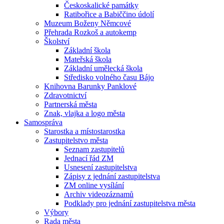
Českoskalické památky
Ratibořice a Babiččino údolí
Muzeum Boženy Němcové
Přehrada Rozkoš a autokemp
Školství
Základní škola
Mateřská škola
Základní umělecká škola
Středisko volného času Bájo
Knihovna Barunky Panklové
Zdravotnictví
Partnerská města
Znak, vlajka a logo města
Samospráva
Starostka a místostarostka
Zastupitelstvo města
Seznam zastupitelů
Jednací řád ZM
Usnesení zastupitelstva
Zápisy z jednání zastupitelstva
ZM online vysílání
Archiv videozáznamů
Podklady pro jednání zastupitelstva města
Výbory
Rada města