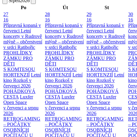
Srpen
2026
Po
Út
St
27
28
29
30
16
16
16
16
Přípravná kopaná v
Přípravná kopaná v
Přípravná kopaná v
Příp
červenci
Letní
červenci
Letní
červenci
Letní
červ
koncerty v Rudrově
koncerty v Rudrově
koncerty v Rudrově
konc
mlýně – občerstvení
mlýně – občerstvení
mlýně – občerstvení
mlýn
v srdci Ratibořic
v srdci Ratibořic
v srdci Ratibořic
v sr
PROHLÍDKY
PROHLÍDKY
PROHLÍDKY
PR
ZÁMKU PRO
ZÁMKU PRO
ZÁMKU PRO
ZÁ
DĚTI
DĚTI
DĚTI
DĚT
S KOMTESOU
S KOMTESOU
S KOMTESOU
S 
HORTENZIÍ
Letní
HORTENZIÍ
Letní
HORTENZIÍ
Letní
HOR
kino Rozkoš v
kino Rozkoš v
kino Rozkoš v
kino
červenci 2026
červenci 2026
červenci 2026
červ
POHÁDKOVÁ
POHÁDKOVÁ
POHÁDKOVÁ
PO
CESTA
Luxfer
CESTA
Luxfer
CESTA
Luxfer
CE
Open Space
Open Space
Open Space
Ope
v červenci a srpnu
v červenci a srpnu
v červenci a srpnu
v če
2026
2026
2026
202
RETROGAMING
RETROGAMING
RETROGAMING
RE
– POČÁTKY
– POČÁTKY
– POČÁTKY
– 
OSOBNÍCH
OSOBNÍCH
OSOBNÍCH
OS
POČÍTAČŮ U
POČÍTAČŮ U
POČÍTAČŮ U
PO