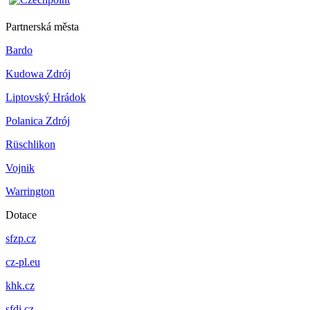
Partnerská města
Bardo
Kudowa Zdrój
Liptovský Hrádok
Polanica Zdrój
Rüschlikon
Vojnik
Warrington
Dotace
sfzp.cz
cz-pl.eu
khk.cz
sfdi.cz