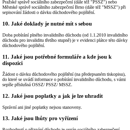
Pražské správě sociálního zabezpečení (dále též "PSSZ") nebo
Městské správě sociálního zabezpečení Brno (dále též "MSSZ") při
sepisování žádosti o dávku důchodového pojištění.
10. Jaké doklady je nutné mít s sebou
Doba pobírání plného invalidního důchodu (od 1.1.2010 invalidního
důchodu pro invaliditu třetího stupně) je v evidenci plátce této dávky
důchodového pojištění.
11. Jaké jsou potřebné formuláře a kde jsou k
dispozici
Žádost o dávku důchodového pojištění (na předepsaném tiskopisu),
do které se uvádí informace o pobírání invalidního důchodu, s vámi
sepíše příslušná OSSZ/ PSSZ/ MSSZ.
12. Jaké jsou poplatky a jak je lze uhradit
Správní ani jiné poplatky nejsou stanoveny.
13. Jaké jsou lhůty pro vyřízení
Rozhodnutí o přiznání důchodu je orgán sociálního zabezpečení