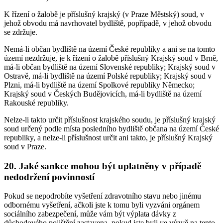
K řízení o žalobě je příslušný krajský (v Praze Městský) soud, v
jehož obvodu má navrhovatel bydliště, popřípadě, v jehož obvodu
se zdržuje.
Nemá-li občan bydliště na území České republiky a ani se na tomto
území nezdržuje, je k řízení o žalobě příslušný Krajský soud v Brně,
má-li občan bydliště na území Slovenské republiky; Krajský soud v
Ostravě, má-li bydliště na území Polské republiky; Krajský soud v
Plzni, má-li bydliště na území Spolkové republiky Německo;
Krajský soud v Českých Budějovicích, má-li bydliště na území
Rakouské republiky.
Nelze-li takto určit příslušnost krajského soudu, je příslušný krajský
soud určený podle místa posledního bydliště občana na území České
republiky, a nelze-li příslušnost určit ani takto, je příslušný Krajský
soud v Praze.
20. Jaké sankce mohou být uplatněny v případě
nedodržení povinností
Pokud se nepodrobíte vyšetření zdravotního stavu nebo jinému
odbornému vyšetření, ačkoli jste k tomu byli vyzváni orgánem
sociálního zabezpečení, může vám být výplata dávky z
důchodového pojištění zastavena, pokud jste byli ve výzvě na tento