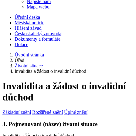
Napište nám
Mapa webu
Úřední deska
Městská policie
Hlášení závad
Českoskalický zpravodaj
Dokumenty a formuláře
Dotace
Úvodní stránka
Úřad
Životní situace
Invalidita a žádost o invalidní důchod
Invalidita a žádost o invalidní
důchod
Základní znění
Rozšířené znění
Úplné znění
3. Pojmenování (název) životní situace
Invalidita a žádost o invalidní důchod