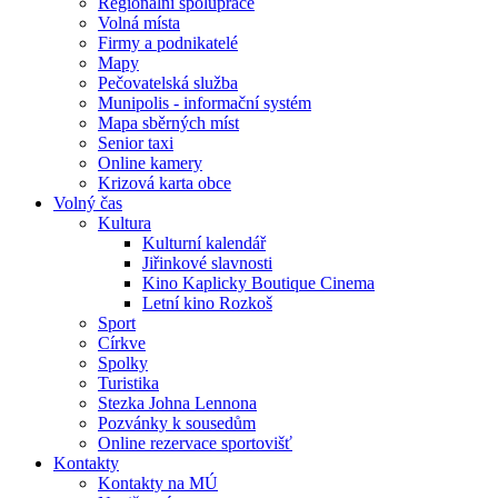
Regionální spolupráce
Volná místa
Firmy a podnikatelé
Mapy
Pečovatelská služba
Munipolis - informační systém
Mapa sběrných míst
Senior taxi
Online kamery
Krizová karta obce
Volný čas
Kultura
Kulturní kalendář
Jiřinkové slavnosti
Kino Kaplicky Boutique Cinema
Letní kino Rozkoš
Sport
Církve
Spolky
Turistika
Stezka Johna Lennona
Pozvánky k sousedům
Online rezervace sportovišť
Kontakty
Kontakty na MÚ