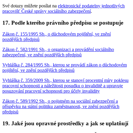
Své dotazy můžete posílat na
elektronické podatelny jednotlivých
pracovišť České správy sociálního zabezpečení
.
17. Podle kterého právního předpisu se postupuje
Zákon č. 155/1995 Sb., o důchodovém pojištění, ve znění
pozdějších předpisů
Zákon č. 582/1991 Sb., o organizaci a provádění sociálního
zabezpečení, ve znění pozdějších předpisů
Vyhláška č. 284/1995 Sb., kterou se provádí zákon o důchodovém
pojištění, ve znění pozdějších předpisů
Vyhláška č. 359/2009 Sb., kterou se stanoví procentní míry poklesu
pracovní schopnosti a náležitosti posudku o invaliditě a upravuje
posuzování pracovní schopnosti pro účely invalidity
Zákon č. 589/1992 Sb., o pojistném na sociální zabezpečení a
příspěvku na státní politiku zaměstnanosti, ve znění pozdějších
předpisů
19. Jaké jsou opravné prostředky a jak se uplatňují