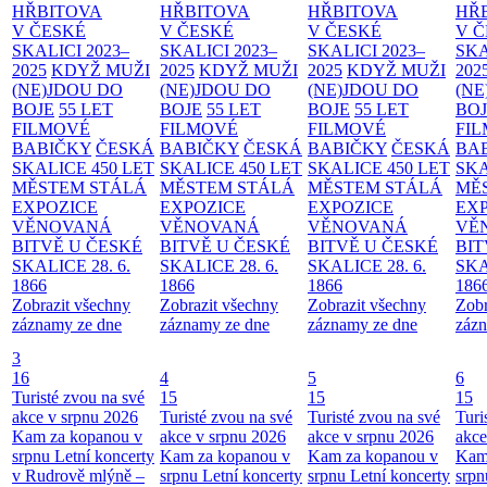
HŘBITOVA
HŘBITOVA
HŘBITOVA
HŘ
V ČESKÉ
V ČESKÉ
V ČESKÉ
V 
SKALICI 2023–
SKALICI 2023–
SKALICI 2023–
SKA
2025
KDYŽ MUŽI
2025
KDYŽ MUŽI
2025
KDYŽ MUŽI
202
(NE)JDOU DO
(NE)JDOU DO
(NE)JDOU DO
(NE
BOJE
55 LET
BOJE
55 LET
BOJE
55 LET
BO
FILMOVÉ
FILMOVÉ
FILMOVÉ
FI
BABIČKY
ČESKÁ
BABIČKY
ČESKÁ
BABIČKY
ČESKÁ
BA
SKALICE 450 LET
SKALICE 450 LET
SKALICE 450 LET
SKA
MĚSTEM
STÁLÁ
MĚSTEM
STÁLÁ
MĚSTEM
STÁLÁ
MĚ
EXPOZICE
EXPOZICE
EXPOZICE
EX
VĚNOVANÁ
VĚNOVANÁ
VĚNOVANÁ
VĚ
BITVĚ U ČESKÉ
BITVĚ U ČESKÉ
BITVĚ U ČESKÉ
BIT
SKALICE 28. 6.
SKALICE 28. 6.
SKALICE 28. 6.
SKA
1866
1866
1866
186
Zobrazit všechny
Zobrazit všechny
Zobrazit všechny
Zobr
záznamy ze dne
záznamy ze dne
záznamy ze dne
zázn
3
16
4
5
6
Turisté zvou na své
15
15
15
akce v srpnu 2026
Turisté zvou na své
Turisté zvou na své
Turi
Kam za kopanou v
akce v srpnu 2026
akce v srpnu 2026
akce
srpnu
Letní koncerty
Kam za kopanou v
Kam za kopanou v
Kam
v Rudrově mlýně –
srpnu
Letní koncerty
srpnu
Letní koncerty
srp