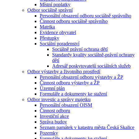
Místní poplatky
Odbor sociálně správní
Personální obsazení odboru sociálně správního
Činnost odboru sociálně správního
Matrika
Evidence obyvatel
Přestupky
Sociální poradenství
Sociálně právní ochrana dětí
Standardy kvality sociálně-právní ochrany
dětí
Adresář poskytovatelů sociálních služeb
Odbor výstavby a životního prostředí
Personální obsazení odboru výstavby a ŽP
Činnost odboru výstavby a ŽP
Územní plán
Formuláře a dokumenty ke stažení
Odbor investic a správy majetku
Personální obsazení OISM
Činnost odboru
Investiční akce
Správa budov
Seznam památek v katastru města Česká Skalice
Pozemky
Formuláře a dokumenty ke stažení