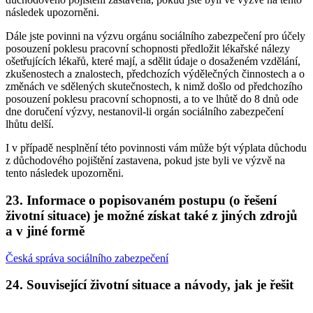
následek upozorněni.
Dále jste povinni na výzvu orgánu sociálního zabezpečení pro účely
posouzení poklesu pracovní schopnosti předložit lékařské nálezy
ošetřujících lékařů, které mají, a sdělit údaje o dosaženém vzdělání,
zkušenostech a znalostech, předchozích výdělečných činnostech a o
změnách ve sdělených skutečnostech, k nimž došlo od předchozího
posouzení poklesu pracovní schopnosti, a to ve lhůtě do 8 dnů ode
dne doručení výzvy, nestanovil-li orgán sociálního zabezpečení
lhůtu delší.
I v případě nesplnění této povinnosti vám může být výplata důchodu
z důchodového pojištění zastavena, pokud jste byli ve výzvě na
tento následek upozorněni.
23. Informace o popisovaném postupu (o řešení
životní situace) je možné získat také z jiných zdrojů
a v jiné formě
Česká správa sociálního zabezpečení
24. Související životní situace a návody, jak je řešit