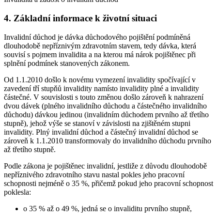
4. Základní informace k životní situaci
Invalidní důchod je dávka důchodového pojištění podmíněná
dlouhodobě nepříznivým zdravotním stavem, tedy dávka, která
souvisí s pojmem invalidita a na kterou má nárok pojištěnec při
splnění podmínek stanovených zákonem.
Od 1.1.2010 došlo k novému vymezení invalidity spočívající v
zavedení tří stupňů invalidity namísto invalidity plné a invalidity
částečné. V souvislosti s touto změnou došlo zároveň k nahrazení
dvou dávek (plného invalidního důchodu a částečného invalidního
důchodu) dávkou jedinou (invalidním důchodem prvního až třetího
stupně), jehož výše se stanoví v závislosti na zjištěném stupni
invalidity. Plný invalidní důchod a částečný invalidní důchod se
zároveň k 1.1.2010 transformovaly do invalidního důchodu prvního
až třetího stupně.
Podle zákona je pojištěnec invalidní, jestliže z důvodu dlouhodobě
nepříznivého zdravotního stavu nastal pokles jeho pracovní
schopnosti nejméně o 35 %, přičemž pokud jeho pracovní schopnost
poklesla:
o 35 % až o 49 %, jedná se o invaliditu prvního stupně,