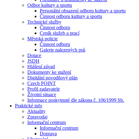
Odbor kultury a sportu
Personální obsazení odboru kultury a sportu
Činnost odboru kultury a sportu
Technické služby
Činnost odboru
Ceník služeb a prací
Městská policie
Činnost odboru
Galerie nalezených psů
Dotace
JSDH
Hlášení závad
Dokumenty ke stažení
Digitální povodňový plán
Czech POINT
Profil zadavatele
Životní situace
Informace poskytnuté dle zákona č. 106⁄1999 Sb.
Praktické info
Aktuality
Zpravodaj
Informační centrum
Informační centrum
Doprava