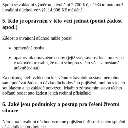
Spolu se základní výměrou, která činí 2 700 Kč, náleží tomuto muži
invalidní důchod ve výši 14 906 Kč měsíčně.
5. Kdo je oprávněn v této věci jednat (podat žádost
apod.)
Žádost o invalidní důchod může podat:
oprávněná osoba,
opatrovník oprávněné osoby (jejíž svéprávnost byla omezena
v takovém rozsahu, že není schopna v této věci samostatně
právně jednat).
Za občany, kteří vzhledem ke svému zdravotnímu stavu nemohou
sami podávat žádost o dávku důchodového pojištění, mohou s jejich
souhlasem a na základě potvrzení lékaře o zdravotním stavu těchto
občanů podat tuto žádost jejich rodinní příslušníci.
6. Jaké jsou podmínky a postup pro řešení životní
situace
Nárok na invalidní důchod vznikne pojištěnci při současném splnění
následujících podmínek: