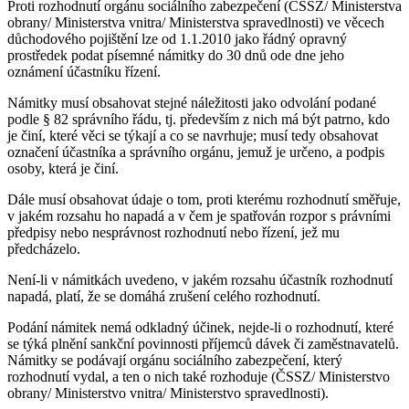
Proti rozhodnutí orgánu sociálního zabezpečení (ČSSZ/ Ministerstva
obrany/ Ministerstva vnitra/ Ministerstva spravedlnosti) ve věcech
důchodového pojištění lze od 1.1.2010 jako řádný opravný
prostředek podat písemné námitky do 30 dnů ode dne jeho
oznámení účastníku řízení.
Námitky musí obsahovat stejné náležitosti jako odvolání podané
podle § 82 správního řádu, tj. především z nich má být patrno, kdo
je činí, které věci se týkají a co se navrhuje; musí tedy obsahovat
označení účastníka a správního orgánu, jemuž je určeno, a podpis
osoby, která je činí.
Dále musí obsahovat údaje o tom, proti kterému rozhodnutí směřuje,
v jakém rozsahu ho napadá a v čem je spatřován rozpor s právními
předpisy nebo nesprávnost rozhodnutí nebo řízení, jež mu
předcházelo.
Není-li v námitkách uvedeno, v jakém rozsahu účastník rozhodnutí
napadá, platí, že se domáhá zrušení celého rozhodnutí.
Podání námitek nemá odkladný účinek, nejde-li o rozhodnutí, které
se týká plnění sankční povinnosti příjemců dávek či zaměstnavatelů.
Námitky se podávají orgánu sociálního zabezpečení, který
rozhodnutí vydal, a ten o nich také rozhoduje (ČSSZ/ Ministerstvo
obrany/ Ministerstvo vnitra/ Ministerstvo spravedlnosti).