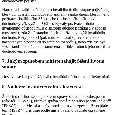
důchodovém pojištění.
Nárok na invalidní důchod pro invaliditu třetího stupně pojištěnce,
který byl účasten důchodového spoření, zaniká dnem, kterým jeho
poživatel dosáhl věku 65 let nebo důchodového věku, je-li
důchodový věk vyšší než 65 let. Bývalý poživatel tohoto
invalidního důchodu musí o starobní důchod požádat a v žádosti
musí uvést, zda žádá starobní důchod přiznat ve výši invalidního
důchodu, který pobíral (pak musí souhlasit s převodem 60 %
naspořených prostředků do státního rozpočtu), nebo zda má být
výše starobního důchodu stanovena s přihlédnutím k jeho účasti na
důchodovém spoření.
7. Jakým způsobem můžete zahájit řešení životní
situace
Dostavte se k sepsání žádosti o invalidní důchod na příslušný úřad.
8. Na které instituci životní situaci řešit
Žádosti o důchod sepisují okresní správy sociálního zabezpečení
(dále též "OSSZ"), Pražská správa sociálního zabezpečení (dále též
"PSSZ") nebo Městská správa sociálního zabezpečení Brno (dále
též "MSSZ"), příslušné podle místa trvalého bydliště oprávněné
osoby.