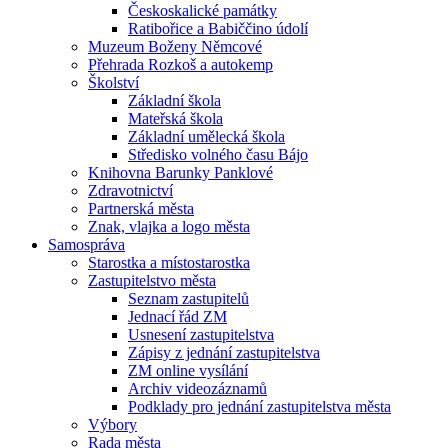
Českoskalické památky
Ratibořice a Babiččino údolí
Muzeum Boženy Němcové
Přehrada Rozkoš a autokemp
Školství
Základní škola
Mateřská škola
Základní umělecká škola
Středisko volného času Bájo
Knihovna Barunky Panklové
Zdravotnictví
Partnerská města
Znak, vlajka a logo města
Samospráva
Starostka a místostarostka
Zastupitelstvo města
Seznam zastupitelů
Jednací řád ZM
Usnesení zastupitelstva
Zápisy z jednání zastupitelstva
ZM online vysílání
Archiv videozáznamů
Podklady pro jednání zastupitelstva města
Výbory
Rada města