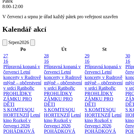
Pátek
8:00-12:00
V červenci a srpnu je úřad každý pátek pro veřejnost uzavřen
Kalendář akcí
Srpen
2026
Po
Út
St
27
28
29
30
16
16
16
16
Přípravná kopaná v
Přípravná kopaná v
Přípravná kopaná v
Příp
červenci
Letní
červenci
Letní
červenci
Letní
červ
koncerty v Rudrově
koncerty v Rudrově
koncerty v Rudrově
konc
mlýně – občerstvení
mlýně – občerstvení
mlýně – občerstvení
mlýn
v srdci Ratibořic
v srdci Ratibořic
v srdci Ratibořic
v sr
PROHLÍDKY
PROHLÍDKY
PROHLÍDKY
PR
ZÁMKU PRO
ZÁMKU PRO
ZÁMKU PRO
ZÁ
DĚTI
DĚTI
DĚTI
DĚT
S KOMTESOU
S KOMTESOU
S KOMTESOU
S 
HORTENZIÍ
Letní
HORTENZIÍ
Letní
HORTENZIÍ
Letní
HOR
kino Rozkoš v
kino Rozkoš v
kino Rozkoš v
kino
červenci 2026
červenci 2026
červenci 2026
červ
POHÁDKOVÁ
POHÁDKOVÁ
POHÁDKOVÁ
PO