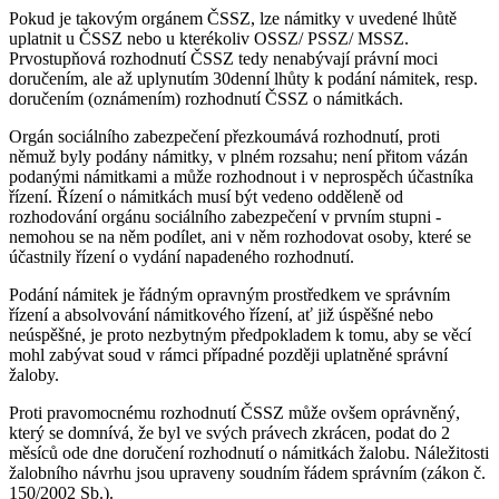
Pokud je takovým orgánem ČSSZ, lze námitky v uvedené lhůtě
uplatnit u ČSSZ nebo u kterékoliv OSSZ/ PSSZ/ MSSZ.
Prvostupňová rozhodnutí ČSSZ tedy nenabývají právní moci
doručením, ale až uplynutím 30denní lhůty k podání námitek, resp.
doručením (oznámením) rozhodnutí ČSSZ o námitkách.
Orgán sociálního zabezpečení přezkoumává rozhodnutí, proti
němuž byly podány námitky, v plném rozsahu; není přitom vázán
podanými námitkami a může rozhodnout i v neprospěch účastníka
řízení. Řízení o námitkách musí být vedeno odděleně od
rozhodování orgánu sociálního zabezpečení v prvním stupni -
nemohou se na něm podílet, ani v něm rozhodovat osoby, které se
účastnily řízení o vydání napadeného rozhodnutí.
Podání námitek je řádným opravným prostředkem ve správním
řízení a absolvování námitkového řízení, ať již úspěšné nebo
neúspěšné, je proto nezbytným předpokladem k tomu, aby se věcí
mohl zabývat soud v rámci případné později uplatněné správní
žaloby.
Proti pravomocnému rozhodnutí ČSSZ může ovšem oprávněný,
který se domnívá, že byl ve svých právech zkrácen, podat do 2
měsíců ode dne doručení rozhodnutí o námitkách žalobu. Náležitosti
žalobního návrhu jsou upraveny soudním řádem správním (zákon č.
150/2002 Sb.).