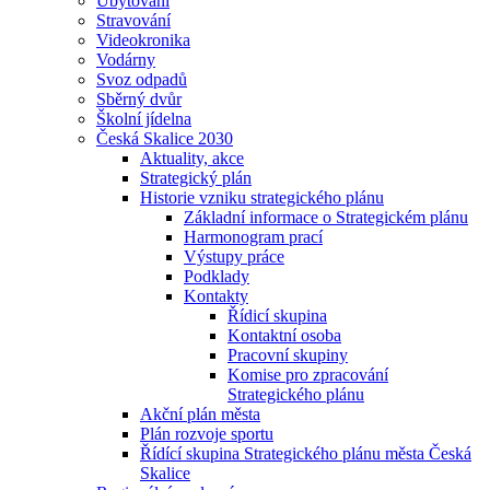
Ubytování
Stravování
Videokronika
Vodárny
Svoz odpadů
Sběrný dvůr
Školní jídelna
Česká Skalice 2030
Aktuality, akce
Strategický plán
Historie vzniku strategického plánu
Základní informace o Strategickém plánu
Harmonogram prací
Výstupy práce
Podklady
Kontakty
Řídicí skupina
Kontaktní osoba
Pracovní skupiny
Komise pro zpracování
Strategického plánu
Akční plán města
Plán rozvoje sportu
Řídící skupina Strategického plánu města Česká
Skalice