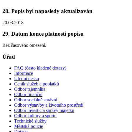
28. Popis byl naposledy aktualizován
20.03.2018
29. Datum konce platnosti popisu
Bez časového omezení.
Úřad
FAQ (často kladené dotazy)
Informace
Úřední deska
Ceník služeb a poplatků
Odbor tajemníka
Odbor finanční
Odbor sociálně správní
Odbor výstavby a životního prostředí
Odbor investic a správy majetku
Odbor kultury a sportu
Technické služby
Městská policie
Dotace