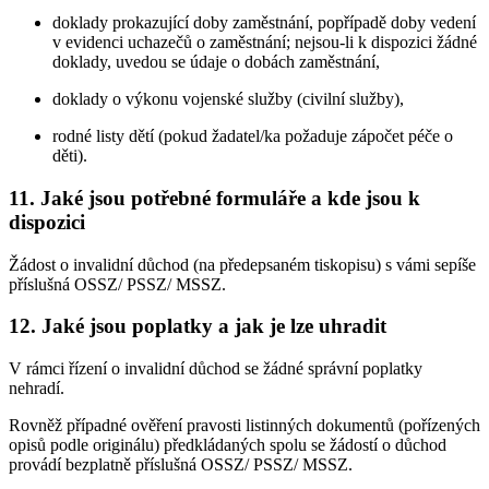
doklady prokazující doby zaměstnání, popřípadě doby vedení
v evidenci uchazečů o zaměstnání; nejsou-li k dispozici žádné
doklady, uvedou se údaje o dobách zaměstnání,
doklady o výkonu vojenské služby (civilní služby),
rodné listy dětí (pokud žadatel/ka požaduje zápočet péče o
děti).
11. Jaké jsou potřebné formuláře a kde jsou k
dispozici
Žádost o invalidní důchod (na předepsaném tiskopisu) s vámi sepíše
příslušná OSSZ/ PSSZ/ MSSZ.
12. Jaké jsou poplatky a jak je lze uhradit
V rámci řízení o invalidní důchod se žádné správní poplatky
nehradí.
Rovněž případné ověření pravosti listinných dokumentů (pořízených
opisů podle originálu) předkládaných spolu se žádostí o důchod
provádí bezplatně příslušná OSSZ/ PSSZ/ MSSZ.