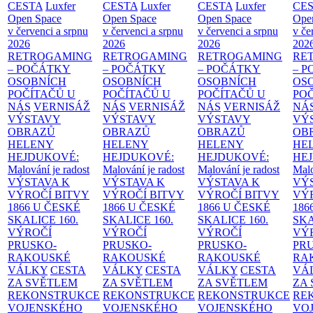
CESTA
Luxfer
CESTA
Luxfer
CESTA
Luxfer
CE
Open Space
Open Space
Open Space
Ope
v červenci a srpnu
v červenci a srpnu
v červenci a srpnu
v če
2026
2026
2026
202
RETROGAMING
RETROGAMING
RETROGAMING
RE
– POČÁTKY
– POČÁTKY
– POČÁTKY
– 
OSOBNÍCH
OSOBNÍCH
OSOBNÍCH
OS
POČÍTAČŮ U
POČÍTAČŮ U
POČÍTAČŮ U
PO
NÁS
VERNISÁŽ
NÁS
VERNISÁŽ
NÁS
VERNISÁŽ
NÁ
VÝSTAVY
VÝSTAVY
VÝSTAVY
VÝ
OBRAZŮ
OBRAZŮ
OBRAZŮ
OB
HELENY
HELENY
HELENY
HE
HEJDUKOVÉ:
HEJDUKOVÉ:
HEJDUKOVÉ:
HE
Malování je radost
Malování je radost
Malování je radost
Malo
VÝSTAVA K
VÝSTAVA K
VÝSTAVA K
VÝ
VÝROČÍ BITVY
VÝROČÍ BITVY
VÝROČÍ BITVY
VÝ
1866 U ČESKÉ
1866 U ČESKÉ
1866 U ČESKÉ
186
SKALICE
160.
SKALICE
160.
SKALICE
160.
SK
VÝROČÍ
VÝROČÍ
VÝROČÍ
VÝ
PRUSKO-
PRUSKO-
PRUSKO-
PR
RAKOUSKÉ
RAKOUSKÉ
RAKOUSKÉ
RA
VÁLKY
CESTA
VÁLKY
CESTA
VÁLKY
CESTA
VÁ
ZA SVĚTLEM
ZA SVĚTLEM
ZA SVĚTLEM
ZA
REKONSTRUKCE
REKONSTRUKCE
REKONSTRUKCE
RE
VOJENSKÉHO
VOJENSKÉHO
VOJENSKÉHO
VO