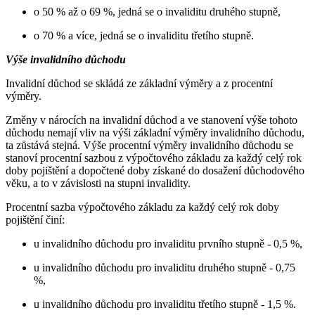
o 50 % až o 69 %, jedná se o invaliditu druhého stupně,
o 70 % a více, jedná se o invaliditu třetího stupně.
Výše invalidního důchodu
Invalidní důchod se skládá ze základní výměry a z procentní
výměry.
Změny v nárocích na invalidní důchod a ve stanovení výše tohoto
důchodu nemají vliv na výši základní výměry invalidního důchodu,
ta zůstává stejná. Výše procentní výměry invalidního důchodu se
stanoví procentní sazbou z výpočtového základu za každý celý rok
doby pojištění a dopočtené doby získané do dosažení důchodového
věku, a to v závislosti na stupni invalidity.
Procentní sazba výpočtového základu za každý celý rok doby
pojištění činí:
u invalidního důchodu pro invaliditu prvního stupně - 0,5 %,
u invalidního důchodu pro invaliditu druhého stupně - 0,75
%,
u invalidního důchodu pro invaliditu třetího stupně - 1,5 %.