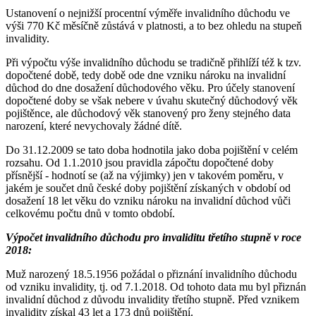
Ustanovení o nejnižší procentní výměře invalidního důchodu ve
výši 770 Kč měsíčně zůstává v platnosti, a to bez ohledu na stupeň
invalidity.
Při výpočtu výše invalidního důchodu se tradičně přihlíží též k tzv.
dopočtené době, tedy době ode dne vzniku nároku na invalidní
důchod do dne dosažení důchodového věku. Pro účely stanovení
dopočtené doby se však nebere v úvahu skutečný důchodový věk
pojištěnce, ale důchodový věk stanovený pro ženy stejného data
narození, které nevychovaly žádné dítě.
Do 31.12.2009 se tato doba hodnotila jako doba pojištění v celém
rozsahu. Od 1.1.2010 jsou pravidla zápočtu dopočtené doby
přísnější - hodnotí se (až na výjimky) jen v takovém poměru, v
jakém je součet dnů české doby pojištění získaných v období od
dosažení 18 let věku do vzniku nároku na invalidní důchod vůči
celkovému počtu dnů v tomto období.
Výpočet invalidního důchodu pro invaliditu třetího stupně v roce
2018:
Muž narozený 18.5.1956 požádal o přiznání invalidního důchodu
od vzniku invalidity, tj. od 7.1.2018. Od tohoto data mu byl přiznán
invalidní důchod z důvodu invalidity třetího stupně. Před vznikem
invalidity získal 43 let a 173 dnů pojištění.