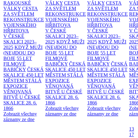
RAKOUSKÉ
VÁLKY
CESTA
VÁLKY
CESTA
VÁ
VÁLKY
CESTA
ZA SVĚTLEM
ZA SVĚTLEM
ZA
ZA SVĚTLEM
REKONSTRUKCE
REKONSTRUKCE
RE
REKONSTRUKCE
VOJENSKÉHO
VOJENSKÉHO
VO
VOJENSKÉHO
HŘBITOVA
HŘBITOVA
HŘ
HŘBITOVA
V ČESKÉ
V ČESKÉ
V 
V ČESKÉ
SKALICI 2023–
SKALICI 2023–
SKA
SKALICI 2023–
2025
KDYŽ MUŽI
2025
KDYŽ MUŽI
202
2025
KDYŽ MUŽI
(NE)JDOU DO
(NE)JDOU DO
(NE
(NE)JDOU DO
BOJE
55 LET
BOJE
55 LET
BO
BOJE
55 LET
FILMOVÉ
FILMOVÉ
FI
FILMOVÉ
BABIČKY
ČESKÁ
BABIČKY
ČESKÁ
BA
BABIČKY
ČESKÁ
SKALICE 450 LET
SKALICE 450 LET
SKA
SKALICE 450 LET
MĚSTEM
STÁLÁ
MĚSTEM
STÁLÁ
MĚ
MĚSTEM
STÁLÁ
EXPOZICE
EXPOZICE
EX
EXPOZICE
VĚNOVANÁ
VĚNOVANÁ
VĚ
VĚNOVANÁ
BITVĚ U ČESKÉ
BITVĚ U ČESKÉ
BIT
BITVĚ U ČESKÉ
SKALICE 28. 6.
SKALICE 28. 6.
SKA
SKALICE 28. 6.
1866
1866
186
1866
Zobrazit všechny
Zobrazit všechny
Zobr
Zobrazit všechny
záznamy ze dne
záznamy ze dne
zázn
záznamy ze dne
13
17