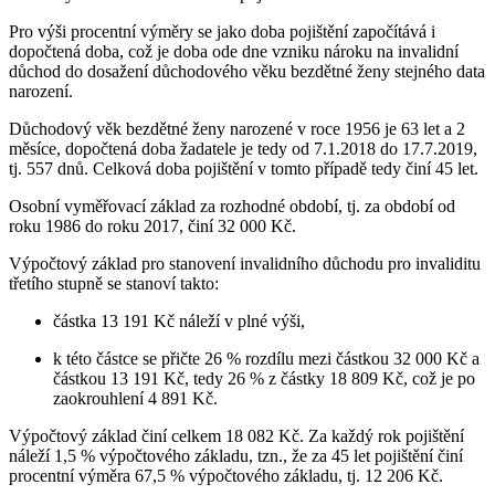
Pro výši procentní výměry se jako doba pojištění započítává i
dopočtená doba, což je doba ode dne vzniku nároku na invalidní
důchod do dosažení důchodového věku bezdětné ženy stejného data
narození.
Důchodový věk bezdětné ženy narozené v roce 1956 je 63 let a 2
měsíce, dopočtená doba žadatele je tedy od 7.1.2018 do 17.7.2019,
tj. 557 dnů. Celková doba pojištění v tomto případě tedy činí 45 let.
Osobní vyměřovací základ za rozhodné období, tj. za období od
roku 1986 do roku 2017, činí 32 000 Kč.
Výpočtový základ pro stanovení invalidního důchodu pro invaliditu
třetího stupně se stanoví takto:
částka 13 191 Kč náleží v plné výši,
k této částce se přičte 26 % rozdílu mezi částkou 32 000 Kč a
částkou 13 191 Kč, tedy 26 % z částky 18 809 Kč, což je po
zaokrouhlení 4 891 Kč.
Výpočtový základ činí celkem 18 082 Kč. Za každý rok pojištění
náleží 1,5 % výpočtového základu, tzn., že za 45 let pojištění činí
procentní výměra 67,5 % výpočtového základu, tj. 12 206 Kč.