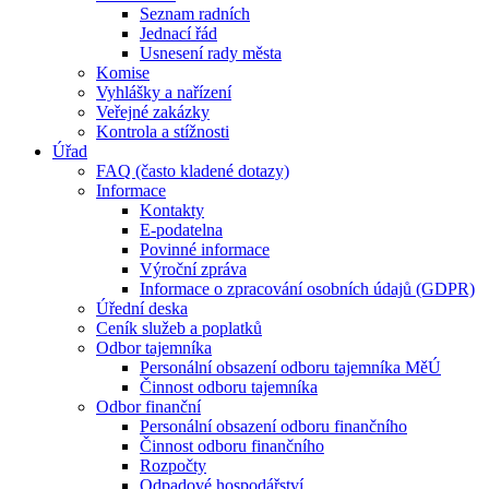
Seznam radních
Jednací řád
Usnesení rady města
Komise
Vyhlášky a nařízení
Veřejné zakázky
Kontrola a stížnosti
Úřad
FAQ (často kladené dotazy)
Informace
Kontakty
E-podatelna
Povinné informace
Výroční zpráva
Informace o zpracování osobních údajů (GDPR)
Úřední deska
Ceník služeb a poplatků
Odbor tajemníka
Personální obsazení odboru tajemníka MěÚ
Činnost odboru tajemníka
Odbor finanční
Personální obsazení odboru finančního
Činnost odboru finančního
Rozpočty
Odpadové hospodářství