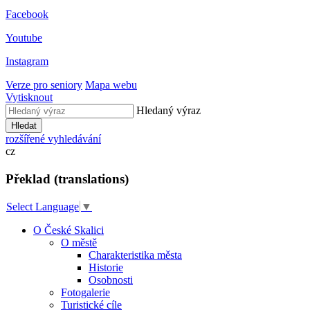
Facebook
Youtube
Instagram
Verze pro seniory
Mapa webu
Vytisknout
Hledaný výraz
Hledat
rozšířené vyhledávání
cz
Překlad (translations)
Select Language
▼
O České Skalici
O městě
Charakteristika města
Historie
Osobnosti
Fotogalerie
Turistické cíle