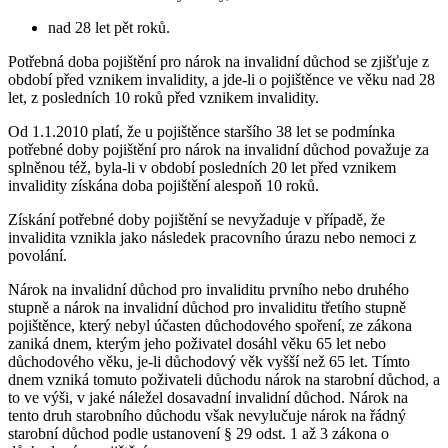
nad 28 let pět roků.
Potřebná doba pojištění pro nárok na invalidní důchod se zjišťuje z
období před vznikem invalidity, a jde-li o pojištěnce ve věku nad 28
let, z posledních 10 roků před vznikem invalidity.
Od 1.1.2010 platí, že u pojištěnce staršího 38 let se podmínka
potřebné doby pojištění pro nárok na invalidní důchod považuje za
splněnou též, byla-li v období posledních 20 let před vznikem
invalidity získána doba pojištění alespoň 10 roků.
Získání potřebné doby pojištění se nevyžaduje v případě, že
invalidita vznikla jako následek pracovního úrazu nebo nemoci z
povolání.
Nárok na invalidní důchod pro invaliditu prvního nebo druhého
stupně a nárok na invalidní důchod pro invaliditu třetího stupně
pojištěnce, který nebyl účasten důchodového spoření, ze zákona
zaniká dnem, kterým jeho poživatel dosáhl věku 65 let nebo
důchodového věku, je-li důchodový věk vyšší než 65 let. Tímto
dnem vzniká tomuto poživateli důchodu nárok na starobní důchod, a
to ve výši, v jaké náležel dosavadní invalidní důchod. Nárok na
tento druh starobního důchodu však nevylučuje nárok na řádný
starobní důchod podle ustanovení § 29 odst. 1 až 3 zákona o