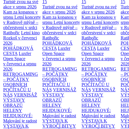
Turisté zvou na své
15
15
15
akce v srpnu 2026
Turisté zvou na své
Turisté zvou na své
Turi
Kam za kopanou v
akce v srpnu 2026
akce v srpnu 2026
akce
srpnu
Letní koncerty
Kam za kopanou v
Kam za kopanou v
Kam
v Rudrově mlýně –
srpnu
Letní koncerty
srpnu
Letní koncerty
srp
občerstvení v srdci
v Rudrově mlýně –
v Rudrově mlýně –
v Ru
Ratibořic
Letní kino
občerstvení v srdci
občerstvení v srdci
obče
Rozkoš v červenci
Ratibořic
Ratibořic
Rati
2026
POHÁDKOVÁ
POHÁDKOVÁ
PO
POHÁDKOVÁ
CESTA
Luxfer
CESTA
Luxfer
CE
CESTA
Luxfer
Open Space
Open Space
Ope
Open Space
v červenci a srpnu
v červenci a srpnu
v če
v červenci a srpnu
2026
2026
202
2026
RETROGAMING
RETROGAMING
RE
RETROGAMING
– POČÁTKY
– POČÁTKY
– 
– POČÁTKY
OSOBNÍCH
OSOBNÍCH
OS
OSOBNÍCH
POČÍTAČŮ U
POČÍTAČŮ U
PO
POČÍTAČŮ U
NÁS
VERNISÁŽ
NÁS
VERNISÁŽ
NÁ
NÁS
VERNISÁŽ
VÝSTAVY
VÝSTAVY
VÝ
VÝSTAVY
OBRAZŮ
OBRAZŮ
OB
OBRAZŮ
HELENY
HELENY
HE
HELENY
HEJDUKOVÉ:
HEJDUKOVÉ:
HE
HEJDUKOVÉ:
Malování je radost
Malování je radost
Malo
Malování je radost
VÝSTAVA K
VÝSTAVA K
VÝ
VÝSTAVA K
VÝROČÍ BITVY
VÝROČÍ BITVY
VÝ