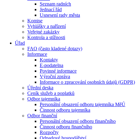
Seznam radních
Jednací řád
Usnesení rady města
Komise
Vyhlášky a nařízení
Veřejné zakázky
Kontrola a stížnosti
Úřad
FAQ (často kladené dotazy)
Informace
Kontakty
E-podatelna
Povinné informace
Výroční zpráva
Informace o zpracování osobních údajů (GDPR)
Úřední deska
Ceník služeb a poplatků
Odbor tajemníka
Personální obsazení odboru tajemníka MěÚ
Činnost odboru tajemníka
Odbor finanční
Personální obsazení odboru finančního
Činnost odboru finančního
Rozpočty
Odpadové hospodářství