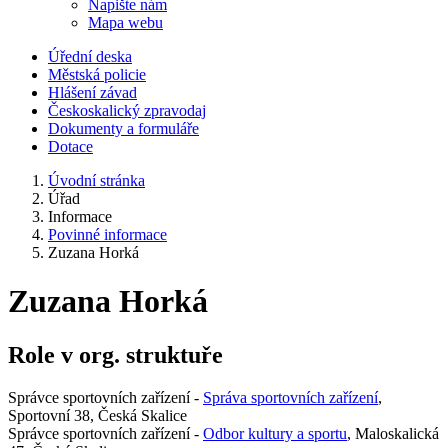
Napište nám
Mapa webu
Úřední deska
Městská policie
Hlášení závad
Českoskalický zpravodaj
Dokumenty a formuláře
Dotace
Úvodní stránka
Úřad
Informace
Povinné informace
Zuzana Horká
Zuzana Horká
Role v org. struktuře
Správce sportovních zařízení -
Správa sportovních zařízení
,
Sportovní 38, Česká Skalice
Správce sportovních zařízení -
Odbor kultury a sportu
, Maloskalická