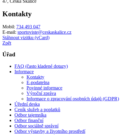
47, Česká Skalice
Kontakty
Mobil:
734 493 047
E-mail:
sportoviste@ceskaskalice.cz
Stáhnout vizitku (vCard)
Zpět
Úřad
FAQ (často kladené dotazy)
Informace
Kontakty
E-podatelna
Povinné informace
Výroční zpráva
Informace o zpracování osobních údajů (GDPR)
Úřední deska
Ceník služeb a poplatků
Odbor tajemníka
Odbor finanční
Odbor sociálně správní
Odbor výstavby a životního prostředí