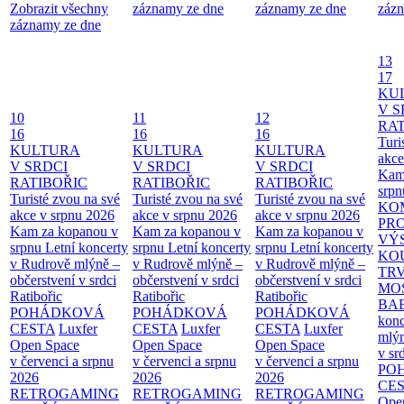
Zobrazit všechny
záznamy ze dne
záznamy ze dne
zázn
záznamy ze dne
13
17
KU
V S
10
11
12
RAT
16
16
16
Turi
KULTURA
KULTURA
KULTURA
akce
V SRDCI
V SRDCI
V SRDCI
Kam
RATIBOŘIC
RATIBOŘIC
RATIBOŘIC
srpn
Turisté zvou na své
Turisté zvou na své
Turisté zvou na své
KO
akce v srpnu 2026
akce v srpnu 2026
akce v srpnu 2026
PR
Kam za kopanou v
Kam za kopanou v
Kam za kopanou v
VÝ
srpnu
Letní koncerty
srpnu
Letní koncerty
srpnu
Letní koncerty
KO
v Rudrově mlýně –
v Rudrově mlýně –
v Rudrově mlýně –
TR
občerstvení v srdci
občerstvení v srdci
občerstvení v srdci
MO
Ratibořic
Ratibořic
Ratibořic
BA
POHÁDKOVÁ
POHÁDKOVÁ
POHÁDKOVÁ
konc
CESTA
Luxfer
CESTA
Luxfer
CESTA
Luxfer
mlýn
Open Space
Open Space
Open Space
v sr
v červenci a srpnu
v červenci a srpnu
v červenci a srpnu
PO
2026
2026
2026
CE
RETROGAMING
RETROGAMING
RETROGAMING
Ope