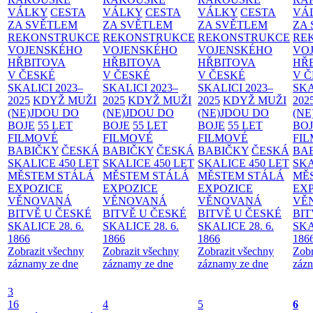
VÁLKY
CESTA
VÁLKY
CESTA
VÁLKY
CESTA
VÁ
ZA SVĚTLEM
ZA SVĚTLEM
ZA SVĚTLEM
ZA
REKONSTRUKCE
REKONSTRUKCE
REKONSTRUKCE
RE
VOJENSKÉHO
VOJENSKÉHO
VOJENSKÉHO
VO
HŘBITOVA
HŘBITOVA
HŘBITOVA
HŘ
V ČESKÉ
V ČESKÉ
V ČESKÉ
V 
SKALICI 2023–
SKALICI 2023–
SKALICI 2023–
SKA
2025
KDYŽ MUŽI
2025
KDYŽ MUŽI
2025
KDYŽ MUŽI
202
(NE)JDOU DO
(NE)JDOU DO
(NE)JDOU DO
(NE
BOJE
55 LET
BOJE
55 LET
BOJE
55 LET
BO
FILMOVÉ
FILMOVÉ
FILMOVÉ
FI
BABIČKY
ČESKÁ
BABIČKY
ČESKÁ
BABIČKY
ČESKÁ
BA
SKALICE 450 LET
SKALICE 450 LET
SKALICE 450 LET
SKA
MĚSTEM
STÁLÁ
MĚSTEM
STÁLÁ
MĚSTEM
STÁLÁ
MĚ
EXPOZICE
EXPOZICE
EXPOZICE
EX
VĚNOVANÁ
VĚNOVANÁ
VĚNOVANÁ
VĚ
BITVĚ U ČESKÉ
BITVĚ U ČESKÉ
BITVĚ U ČESKÉ
BIT
SKALICE 28. 6.
SKALICE 28. 6.
SKALICE 28. 6.
SKA
1866
1866
1866
186
Zobrazit všechny
Zobrazit všechny
Zobrazit všechny
Zobr
záznamy ze dne
záznamy ze dne
záznamy ze dne
zázn
3
16
4
5
6