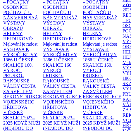
– POČÁTKY
– POČÁTKY
– POČÁTKY
v če
OSOBNÍCH
OSOBNÍCH
OSOBNÍCH
202
POČÍTAČŮ U
POČÍTAČŮ U
POČÍTAČŮ U
RE
NÁS
VERNISÁŽ
NÁS
VERNISÁŽ
NÁS
VERNISÁŽ
– 
VÝSTAVY
VÝSTAVY
VÝSTAVY
OS
OBRAZŮ
OBRAZŮ
OBRAZŮ
PO
HELENY
HELENY
HELENY
NÁ
HEJDUKOVÉ:
HEJDUKOVÉ:
HEJDUKOVÉ:
VÝ
Malování je radost
Malování je radost
Malování je radost
OB
VÝSTAVA K
VÝSTAVA K
VÝSTAVA K
HE
VÝROČÍ BITVY
VÝROČÍ BITVY
VÝROČÍ BITVY
HE
1866 U ČESKÉ
1866 U ČESKÉ
1866 U ČESKÉ
Malo
SKALICE
160.
SKALICE
160.
SKALICE
160.
VÝ
VÝROČÍ
VÝROČÍ
VÝROČÍ
VÝ
PRUSKO-
PRUSKO-
PRUSKO-
186
RAKOUSKÉ
RAKOUSKÉ
RAKOUSKÉ
SK
VÁLKY
CESTA
VÁLKY
CESTA
VÁLKY
CESTA
VÝ
ZA SVĚTLEM
ZA SVĚTLEM
ZA SVĚTLEM
PR
REKONSTRUKCE
REKONSTRUKCE
REKONSTRUKCE
RA
VOJENSKÉHO
VOJENSKÉHO
VOJENSKÉHO
VÁ
HŘBITOVA
HŘBITOVA
HŘBITOVA
ZA
V ČESKÉ
V ČESKÉ
V ČESKÉ
RE
SKALICI 2023–
SKALICI 2023–
SKALICI 2023–
VO
2025
KDYŽ MUŽI
2025
KDYŽ MUŽI
2025
KDYŽ MUŽI
HŘ
(NE)JDOU DO
(NE)JDOU DO
(NE)JDOU DO
V 