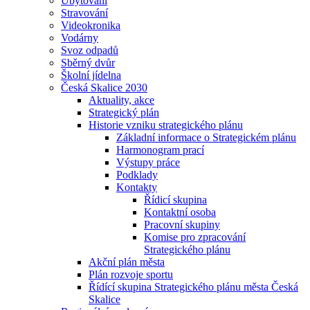
Ubytování
Stravování
Videokronika
Vodárny
Svoz odpadů
Sběrný dvůr
Školní jídelna
Česká Skalice 2030
Aktuality, akce
Strategický plán
Historie vzniku strategického plánu
Základní informace o Strategickém plánu
Harmonogram prací
Výstupy práce
Podklady
Kontakty
Řídicí skupina
Kontaktní osoba
Pracovní skupiny
Komise pro zpracování
Strategického plánu
Akční plán města
Plán rozvoje sportu
Řídící skupina Strategického plánu města Česká
Skalice