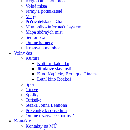
Regionální spolupráce
Volná místa
Firmy a podnikatelé
Mapy
Pečovatelská služba
Munipolis - informační systém
Mapa sběrných míst
Senior taxi
Online kamery
Krizová karta obce
Volný čas
Kultura
Kulturní kalendář
Jiřinkové slavnosti
Kino Kaplicky Boutique Cinema
Letní kino Rozkoš
Sport
Církve
Spolky
Turistika
Stezka Johna Lennona
Pozvánky k sousedům
Online rezervace sportovišť
Kontakty
Kontakty na MÚ