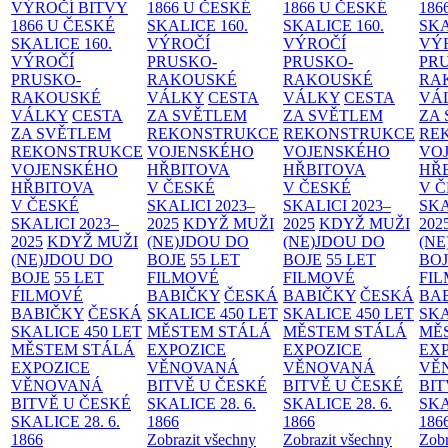
VÝROČÍ BITVY
1866 U ČESKÉ
1866 U ČESKÉ
186
1866 U ČESKÉ
SKALICE
160.
SKALICE
160.
SK
SKALICE
160.
VÝROČÍ
VÝROČÍ
VÝ
VÝROČÍ
PRUSKO-
PRUSKO-
PR
PRUSKO-
RAKOUSKÉ
RAKOUSKÉ
RA
RAKOUSKÉ
VÁLKY
CESTA
VÁLKY
CESTA
VÁ
VÁLKY
CESTA
ZA SVĚTLEM
ZA SVĚTLEM
ZA
ZA SVĚTLEM
REKONSTRUKCE
REKONSTRUKCE
RE
REKONSTRUKCE
VOJENSKÉHO
VOJENSKÉHO
VO
VOJENSKÉHO
HŘBITOVA
HŘBITOVA
HŘ
HŘBITOVA
V ČESKÉ
V ČESKÉ
V 
V ČESKÉ
SKALICI 2023–
SKALICI 2023–
SKA
SKALICI 2023–
2025
KDYŽ MUŽI
2025
KDYŽ MUŽI
202
2025
KDYŽ MUŽI
(NE)JDOU DO
(NE)JDOU DO
(NE
(NE)JDOU DO
BOJE
55 LET
BOJE
55 LET
BO
BOJE
55 LET
FILMOVÉ
FILMOVÉ
FI
FILMOVÉ
BABIČKY
ČESKÁ
BABIČKY
ČESKÁ
BA
BABIČKY
ČESKÁ
SKALICE 450 LET
SKALICE 450 LET
SKA
SKALICE 450 LET
MĚSTEM
STÁLÁ
MĚSTEM
STÁLÁ
MĚ
MĚSTEM
STÁLÁ
EXPOZICE
EXPOZICE
EX
EXPOZICE
VĚNOVANÁ
VĚNOVANÁ
VĚ
VĚNOVANÁ
BITVĚ U ČESKÉ
BITVĚ U ČESKÉ
BIT
BITVĚ U ČESKÉ
SKALICE 28. 6.
SKALICE 28. 6.
SKA
SKALICE 28. 6.
1866
1866
186
1866
Zobrazit všechny
Zobrazit všechny
Zobr