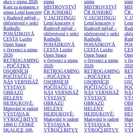
akce v srpnu 2026
srpnu
srpnu
srpn
Kam za kopanou v
MISTROVSTVÍ
MISTROVSTVÍ
MI
srpnu
Letní koncerty
ČR JUNIORŮ
ČR JUNIORŮ
ČR 
v Rudrově mlýně –
V JACHTINGU
V JACHTINGU
V 
občerstvení v srdci
Letní koncerty v
Letní koncerty v
Letn
Ratibořic
Rudrově mlýně –
Rudrově mlýně –
Rud
POHÁDKOVÁ
občerstvení v srdci
občerstvení v srdci
obče
CESTA
Luxfer
Ratibořic
Ratibořic
Rati
Open Space
POHÁDKOVÁ
POHÁDKOVÁ
PO
v červenci a srpnu
CESTA
Luxfer
CESTA
Luxfer
CE
2026
Open Space
Open Space
Ope
RETROGAMING
v červenci a srpnu
v červenci a srpnu
v če
– POČÁTKY
2026
2026
202
OSOBNÍCH
RETROGAMING
RETROGAMING
RE
POČÍTAČŮ U
– POČÁTKY
– POČÁTKY
– 
NÁS
VERNISÁŽ
OSOBNÍCH
OSOBNÍCH
OS
VÝSTAVY
POČÍTAČŮ U
POČÍTAČŮ U
PO
OBRAZŮ
NÁS
VERNISÁŽ
NÁS
VERNISÁŽ
NÁ
HELENY
VÝSTAVY
VÝSTAVY
VÝ
HEJDUKOVÉ:
OBRAZŮ
OBRAZŮ
OB
Malování je radost
HELENY
HELENY
HE
VÝSTAVA K
HEJDUKOVÉ:
HEJDUKOVÉ:
HE
VÝROČÍ BITVY
Malování je radost
Malování je radost
Malo
1866 U ČESKÉ
VÝSTAVA K
VÝSTAVA K
VÝ
SKALICE
160.
VÝROČÍ BITVY
VÝROČÍ BITVY
VÝ