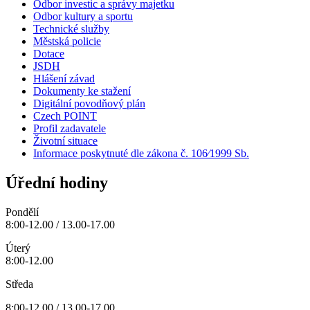
Odbor investic a správy majetku
Odbor kultury a sportu
Technické služby
Městská policie
Dotace
JSDH
Hlášení závad
Dokumenty ke stažení
Digitální povodňový plán
Czech POINT
Profil zadavatele
Životní situace
Informace poskytnuté dle zákona č. 106⁄1999 Sb.
Úřední hodiny
Pondělí
8:00-12.00 / 13.00-17.00
Úterý
8:00-12.00
Středa
8:00-12.00 / 13.00-17.00