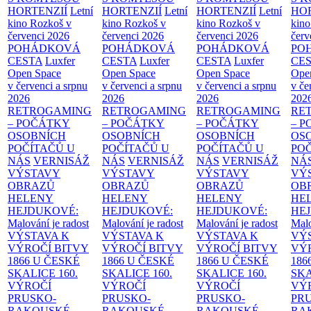
HORTENZIÍ
Letní
HORTENZIÍ
Letní
HORTENZIÍ
Letní
HOR
kino Rozkoš v
kino Rozkoš v
kino Rozkoš v
kino
červenci 2026
červenci 2026
červenci 2026
červ
POHÁDKOVÁ
POHÁDKOVÁ
POHÁDKOVÁ
PO
CESTA
Luxfer
CESTA
Luxfer
CESTA
Luxfer
CE
Open Space
Open Space
Open Space
Ope
v červenci a srpnu
v červenci a srpnu
v červenci a srpnu
v če
2026
2026
2026
202
RETROGAMING
RETROGAMING
RETROGAMING
RE
– POČÁTKY
– POČÁTKY
– POČÁTKY
– 
OSOBNÍCH
OSOBNÍCH
OSOBNÍCH
OS
POČÍTAČŮ U
POČÍTAČŮ U
POČÍTAČŮ U
PO
NÁS
VERNISÁŽ
NÁS
VERNISÁŽ
NÁS
VERNISÁŽ
NÁ
VÝSTAVY
VÝSTAVY
VÝSTAVY
VÝ
OBRAZŮ
OBRAZŮ
OBRAZŮ
OB
HELENY
HELENY
HELENY
HE
HEJDUKOVÉ:
HEJDUKOVÉ:
HEJDUKOVÉ:
HE
Malování je radost
Malování je radost
Malování je radost
Malo
VÝSTAVA K
VÝSTAVA K
VÝSTAVA K
VÝ
VÝROČÍ BITVY
VÝROČÍ BITVY
VÝROČÍ BITVY
VÝ
1866 U ČESKÉ
1866 U ČESKÉ
1866 U ČESKÉ
186
SKALICE
160.
SKALICE
160.
SKALICE
160.
SK
VÝROČÍ
VÝROČÍ
VÝROČÍ
VÝ
PRUSKO-
PRUSKO-
PRUSKO-
PR
RAKOUSKÉ
RAKOUSKÉ
RAKOUSKÉ
RA