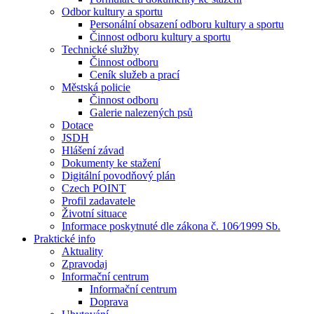
Odbor kultury a sportu
Personální obsazení odboru kultury a sportu
Činnost odboru kultury a sportu
Technické služby
Činnost odboru
Ceník služeb a prací
Městská policie
Činnost odboru
Galerie nalezených psů
Dotace
JSDH
Hlášení závad
Dokumenty ke stažení
Digitální povodňový plán
Czech POINT
Profil zadavatele
Životní situace
Informace poskytnuté dle zákona č. 106⁄1999 Sb.
Praktické info
Aktuality
Zpravodaj
Informační centrum
Informační centrum
Doprava