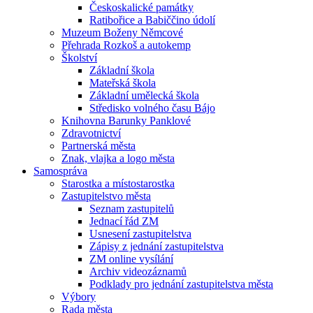
Českoskalické památky
Ratibořice a Babiččino údolí
Muzeum Boženy Němcové
Přehrada Rozkoš a autokemp
Školství
Základní škola
Mateřská škola
Základní umělecká škola
Středisko volného času Bájo
Knihovna Barunky Panklové
Zdravotnictví
Partnerská města
Znak, vlajka a logo města
Samospráva
Starostka a místostarostka
Zastupitelstvo města
Seznam zastupitelů
Jednací řád ZM
Usnesení zastupitelstva
Zápisy z jednání zastupitelstva
ZM online vysílání
Archiv videozáznamů
Podklady pro jednání zastupitelstva města
Výbory
Rada města