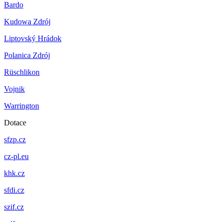
Bardo
Kudowa Zdrój
Liptovský Hrádok
Polanica Zdrój
Rüschlikon
Vojnik
Warrington
Dotace
sfzp.cz
cz-pl.eu
khk.cz
sfdi.cz
szif.cz