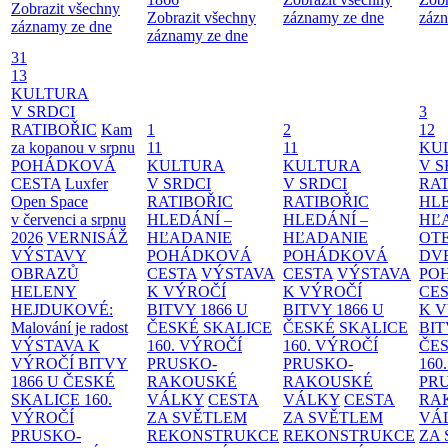
Zobrazit všechny
Zobrazit všechny
záznamy ze dne
zázn
záznamy ze dne
záznamy ze dne
31
13
KULTURA
V SRDCI
3
RATIBOŘIC
Kam
1
2
12
za kopanou v srpnu
11
11
KU
POHÁDKOVÁ
KULTURA
KULTURA
V S
CESTA
Luxfer
V SRDCI
V SRDCI
RAT
Open Space
RATIBOŘIC
RATIBOŘIC
HLE
v červenci a srpnu
HLEDÁNÍ –
HLEDÁNÍ –
HĽ
2026
VERNISÁŽ
HĽADANIE
HĽADANIE
OT
VÝSTAVY
POHÁDKOVÁ
POHÁDKOVÁ
DV
OBRAZŮ
CESTA
VÝSTAVA
CESTA
VÝSTAVA
PO
HELENY
K VÝROČÍ
K VÝROČÍ
CE
HEJDUKOVÉ:
BITVY 1866 U
BITVY 1866 U
K 
Malování je radost
ČESKÉ SKALICE
ČESKÉ SKALICE
BIT
VÝSTAVA K
160. VÝROČÍ
160. VÝROČÍ
ČES
VÝROČÍ BITVY
PRUSKO-
PRUSKO-
160
1866 U ČESKÉ
RAKOUSKÉ
RAKOUSKÉ
PR
SKALICE
160.
VÁLKY
CESTA
VÁLKY
CESTA
RA
VÝROČÍ
ZA SVĚTLEM
ZA SVĚTLEM
VÁ
PRUSKO-
REKONSTRUKCE
REKONSTRUKCE
ZA