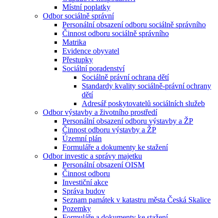
Místní poplatky
Odbor sociálně správní
Personální obsazení odboru sociálně správního
Činnost odboru sociálně správního
Matrika
Evidence obyvatel
Přestupky
Sociální poradenství
Sociálně právní ochrana dětí
Standardy kvality sociálně-právní ochrany
dětí
Adresář poskytovatelů sociálních služeb
Odbor výstavby a životního prostředí
Personální obsazení odboru výstavby a ŽP
Činnost odboru výstavby a ŽP
Územní plán
Formuláře a dokumenty ke stažení
Odbor investic a správy majetku
Personální obsazení OISM
Činnost odboru
Investiční akce
Správa budov
Seznam památek v katastru města Česká Skalice
Pozemky
Formuláře a dokumenty ke stažení