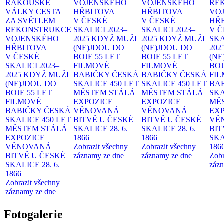
RAKOUSKÉ
VOJENSKÉHO
VOJENSKÉHO
RE
VÁLKY
CESTA
HŘBITOVA
HŘBITOVA
VO
ZA SVĚTLEM
V ČESKÉ
V ČESKÉ
HŘ
REKONSTRUKCE
SKALICI 2023–
SKALICI 2023–
V 
VOJENSKÉHO
2025
KDYŽ MUŽI
2025
KDYŽ MUŽI
SKA
HŘBITOVA
(NE)JDOU DO
(NE)JDOU DO
202
V ČESKÉ
BOJE
55 LET
BOJE
55 LET
(NE
SKALICI 2023–
FILMOVÉ
FILMOVÉ
BO
2025
KDYŽ MUŽI
BABIČKY
ČESKÁ
BABIČKY
ČESKÁ
FI
(NE)JDOU DO
SKALICE 450 LET
SKALICE 450 LET
BA
BOJE
55 LET
MĚSTEM
STÁLÁ
MĚSTEM
STÁLÁ
SKA
FILMOVÉ
EXPOZICE
EXPOZICE
MĚ
BABIČKY
ČESKÁ
VĚNOVANÁ
VĚNOVANÁ
EX
SKALICE 450 LET
BITVĚ U ČESKÉ
BITVĚ U ČESKÉ
VĚ
MĚSTEM
STÁLÁ
SKALICE 28. 6.
SKALICE 28. 6.
BIT
EXPOZICE
1866
1866
SKA
VĚNOVANÁ
Zobrazit všechny
Zobrazit všechny
186
BITVĚ U ČESKÉ
záznamy ze dne
záznamy ze dne
Zobr
SKALICE 28. 6.
zázn
1866
Zobrazit všechny
záznamy ze dne
Fotogalerie