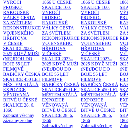
VÝROČÍ
1866 U ČESKÉ
1866 U ČESKÉ
186
PRUSKO-
SKALICE
160.
SKALICE
160.
SK
RAKOUSKÉ
VÝROČÍ
VÝROČÍ
VÝ
VÁLKY
CESTA
PRUSKO-
PRUSKO-
PR
ZA SVĚTLEM
RAKOUSKÉ
RAKOUSKÉ
RA
REKONSTRUKCE
VÁLKY
CESTA
VÁLKY
CESTA
VÁ
VOJENSKÉHO
ZA SVĚTLEM
ZA SVĚTLEM
ZA
HŘBITOVA
REKONSTRUKCE
REKONSTRUKCE
RE
V ČESKÉ
VOJENSKÉHO
VOJENSKÉHO
VO
SKALICI 2023–
HŘBITOVA
HŘBITOVA
HŘ
2025
KDYŽ MUŽI
V ČESKÉ
V ČESKÉ
V 
(NE)JDOU DO
SKALICI 2023–
SKALICI 2023–
SKA
BOJE
55 LET
2025
KDYŽ MUŽI
2025
KDYŽ MUŽI
202
FILMOVÉ
(NE)JDOU DO
(NE)JDOU DO
(NE
BABIČKY
ČESKÁ
BOJE
55 LET
BOJE
55 LET
BO
SKALICE 450 LET
FILMOVÉ
FILMOVÉ
FI
MĚSTEM
STÁLÁ
BABIČKY
ČESKÁ
BABIČKY
ČESKÁ
BA
EXPOZICE
SKALICE 450 LET
SKALICE 450 LET
SKA
VĚNOVANÁ
MĚSTEM
STÁLÁ
MĚSTEM
STÁLÁ
MĚ
BITVĚ U ČESKÉ
EXPOZICE
EXPOZICE
EX
SKALICE 28. 6.
VĚNOVANÁ
VĚNOVANÁ
VĚ
1866
BITVĚ U ČESKÉ
BITVĚ U ČESKÉ
BIT
Zobrazit všechny
SKALICE 28. 6.
SKALICE 28. 6.
SKA
záznamy ze dne
1866
1866
186
Zobrazit všechny
Zobrazit všechny
Zobr