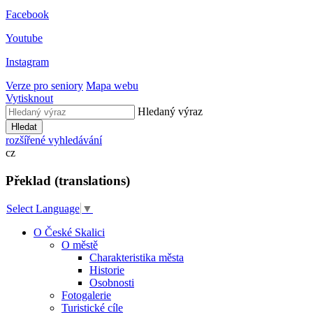
Facebook
Youtube
Instagram
Verze pro seniory
Mapa webu
Vytisknout
Hledaný výraz
Hledat
rozšířené vyhledávání
cz
Překlad (translations)
Select Language
▼
O České Skalici
O městě
Charakteristika města
Historie
Osobnosti
Fotogalerie
Turistické cíle