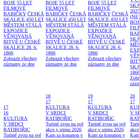
BOJE
55 LET
BOJE
55 LET
BOJE
55 LET
SKA
FILMOVÉ
FILMOVÉ
FILMOVÉ
202
BABIČKY
ČESKÁ
BABIČKY
ČESKÁ
BABIČKY
ČESKÁ
(NE
SKALICE 450 LET
SKALICE 450 LET
SKALICE 450 LET
BO
MĚSTEM
STÁLÁ
MĚSTEM
STÁLÁ
MĚSTEM
STÁLÁ
FI
EXPOZICE
EXPOZICE
EXPOZICE
BA
VĚNOVANÁ
VĚNOVANÁ
VĚNOVANÁ
SKA
BITVĚ U ČESKÉ
BITVĚ U ČESKÉ
BITVĚ U ČESKÉ
MĚ
SKALICE 28. 6.
SKALICE 28. 6.
SKALICE 28. 6.
EX
1866
1866
1866
VĚ
Zobrazit všechny
Zobrazit všechny
Zobrazit všechny
BIT
záznamy ze dne
záznamy ze dne
záznamy ze dne
SKA
186
Zobr
zázn
18
19
20
17
17
17
17
KULTURA
KULTURA
KU
16
V SRDCI
V SRDCI
V S
KULTURA
RATIBOŘIC
RATIBOŘIC
RAT
V SRDCI
Turisté zvou na své
Turisté zvou na své
Turi
RATIBOŘIC
akce v srpnu 2026
akce v srpnu 2026
akce
Turisté zvou na své
Kam za kopanou v
Kam za kopanou v
Kam