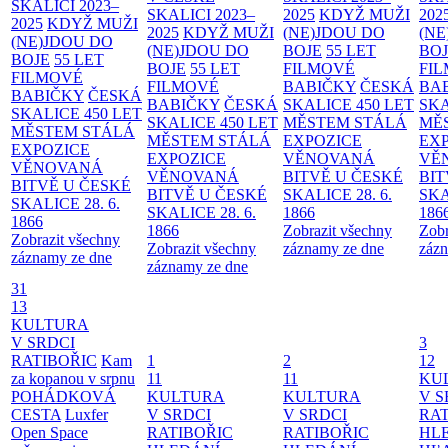
SKALICI 2023–
SKALICI 2023–
2025
KDYŽ MUŽI
202
2025
KDYŽ MUŽI
2025
KDYŽ MUŽI
(NE)JDOU DO
(NE
(NE)JDOU DO
(NE)JDOU DO
BOJE
55 LET
BO
BOJE
55 LET
BOJE
55 LET
FILMOVÉ
FI
FILMOVÉ
FILMOVÉ
BABIČKY
ČESKÁ
BA
BABIČKY
ČESKÁ
BABIČKY
ČESKÁ
SKALICE 450 LET
SKA
SKALICE 450 LET
SKALICE 450 LET
MĚSTEM
STÁLÁ
MĚ
MĚSTEM
STÁLÁ
MĚSTEM
STÁLÁ
EXPOZICE
EX
EXPOZICE
EXPOZICE
VĚNOVANÁ
VĚ
VĚNOVANÁ
VĚNOVANÁ
BITVĚ U ČESKÉ
BIT
BITVĚ U ČESKÉ
BITVĚ U ČESKÉ
SKALICE 28. 6.
SKA
SKALICE 28. 6.
SKALICE 28. 6.
1866
186
1866
1866
Zobrazit všechny
Zobr
Zobrazit všechny
Zobrazit všechny
záznamy ze dne
zázn
záznamy ze dne
záznamy ze dne
31
13
KULTURA
V SRDCI
3
RATIBOŘIC
Kam
1
2
12
za kopanou v srpnu
11
11
KU
POHÁDKOVÁ
KULTURA
KULTURA
V S
CESTA
Luxfer
V SRDCI
V SRDCI
RAT
Open Space
RATIBOŘIC
RATIBOŘIC
HLE