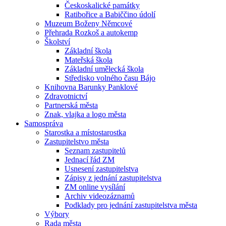
Českoskalické památky
Ratibořice a Babiččino údolí
Muzeum Boženy Němcové
Přehrada Rozkoš a autokemp
Školství
Základní škola
Mateřská škola
Základní umělecká škola
Středisko volného času Bájo
Knihovna Barunky Panklové
Zdravotnictví
Partnerská města
Znak, vlajka a logo města
Samospráva
Starostka a místostarostka
Zastupitelstvo města
Seznam zastupitelů
Jednací řád ZM
Usnesení zastupitelstva
Zápisy z jednání zastupitelstva
ZM online vysílání
Archiv videozáznamů
Podklady pro jednání zastupitelstva města
Výbory
Rada města