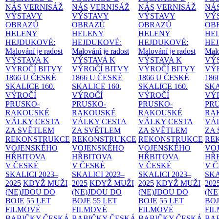
NÁS
VERNISÁŽ
NÁS
VERNISÁŽ
NÁS
VERNISÁŽ
NÁ
VÝSTAVY
VÝSTAVY
VÝSTAVY
VÝ
OBRAZŮ
OBRAZŮ
OBRAZŮ
OB
HELENY
HELENY
HELENY
HE
HEJDUKOVÉ:
HEJDUKOVÉ:
HEJDUKOVÉ:
HE
Malování je radost
Malování je radost
Malování je radost
Malo
VÝSTAVA K
VÝSTAVA K
VÝSTAVA K
VÝ
VÝROČÍ BITVY
VÝROČÍ BITVY
VÝROČÍ BITVY
VÝ
1866 U ČESKÉ
1866 U ČESKÉ
1866 U ČESKÉ
186
SKALICE
160.
SKALICE
160.
SKALICE
160.
SK
VÝROČÍ
VÝROČÍ
VÝROČÍ
VÝ
PRUSKO-
PRUSKO-
PRUSKO-
PR
RAKOUSKÉ
RAKOUSKÉ
RAKOUSKÉ
RA
VÁLKY
CESTA
VÁLKY
CESTA
VÁLKY
CESTA
VÁ
ZA SVĚTLEM
ZA SVĚTLEM
ZA SVĚTLEM
ZA
REKONSTRUKCE
REKONSTRUKCE
REKONSTRUKCE
RE
VOJENSKÉHO
VOJENSKÉHO
VOJENSKÉHO
VO
HŘBITOVA
HŘBITOVA
HŘBITOVA
HŘ
V ČESKÉ
V ČESKÉ
V ČESKÉ
V 
SKALICI 2023–
SKALICI 2023–
SKALICI 2023–
SKA
2025
KDYŽ MUŽI
2025
KDYŽ MUŽI
2025
KDYŽ MUŽI
202
(NE)JDOU DO
(NE)JDOU DO
(NE)JDOU DO
(NE
BOJE
55 LET
BOJE
55 LET
BOJE
55 LET
BO
FILMOVÉ
FILMOVÉ
FILMOVÉ
FI
BABIČKY
ČESKÁ
BABIČKY
ČESKÁ
BABIČKY
ČESKÁ
BA