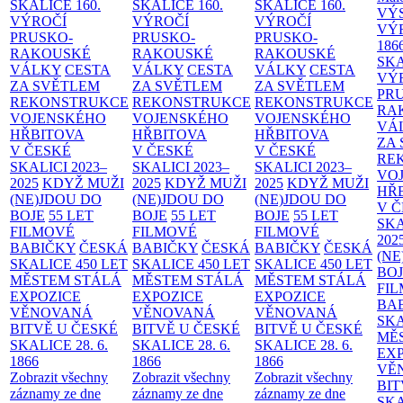
SKALICE
160.
SKALICE
160.
SKALICE
160.
VÝ
VÝROČÍ
VÝROČÍ
VÝROČÍ
VÝ
PRUSKO-
PRUSKO-
PRUSKO-
186
RAKOUSKÉ
RAKOUSKÉ
RAKOUSKÉ
SK
VÁLKY
CESTA
VÁLKY
CESTA
VÁLKY
CESTA
VÝ
ZA SVĚTLEM
ZA SVĚTLEM
ZA SVĚTLEM
PR
REKONSTRUKCE
REKONSTRUKCE
REKONSTRUKCE
RA
VOJENSKÉHO
VOJENSKÉHO
VOJENSKÉHO
VÁ
HŘBITOVA
HŘBITOVA
HŘBITOVA
ZA
V ČESKÉ
V ČESKÉ
V ČESKÉ
RE
SKALICI 2023–
SKALICI 2023–
SKALICI 2023–
VO
2025
KDYŽ MUŽI
2025
KDYŽ MUŽI
2025
KDYŽ MUŽI
HŘ
(NE)JDOU DO
(NE)JDOU DO
(NE)JDOU DO
V 
BOJE
55 LET
BOJE
55 LET
BOJE
55 LET
SKA
FILMOVÉ
FILMOVÉ
FILMOVÉ
202
BABIČKY
ČESKÁ
BABIČKY
ČESKÁ
BABIČKY
ČESKÁ
(NE
SKALICE 450 LET
SKALICE 450 LET
SKALICE 450 LET
BO
MĚSTEM
STÁLÁ
MĚSTEM
STÁLÁ
MĚSTEM
STÁLÁ
FI
EXPOZICE
EXPOZICE
EXPOZICE
BA
VĚNOVANÁ
VĚNOVANÁ
VĚNOVANÁ
SKA
BITVĚ U ČESKÉ
BITVĚ U ČESKÉ
BITVĚ U ČESKÉ
MĚ
SKALICE 28. 6.
SKALICE 28. 6.
SKALICE 28. 6.
EX
1866
1866
1866
VĚ
Zobrazit všechny
Zobrazit všechny
Zobrazit všechny
BIT
záznamy ze dne
záznamy ze dne
záznamy ze dne
SKA