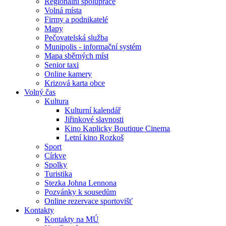
Regionální spolupráce
Volná místa
Firmy a podnikatelé
Mapy
Pečovatelská služba
Munipolis - informační systém
Mapa sběrných míst
Senior taxi
Online kamery
Krizová karta obce
Volný čas
Kultura
Kulturní kalendář
Jiřinkové slavnosti
Kino Kaplicky Boutique Cinema
Letní kino Rozkoš
Sport
Církve
Spolky
Turistika
Stezka Johna Lennona
Pozvánky k sousedům
Online rezervace sportovišť
Kontakty
Kontakty na MÚ