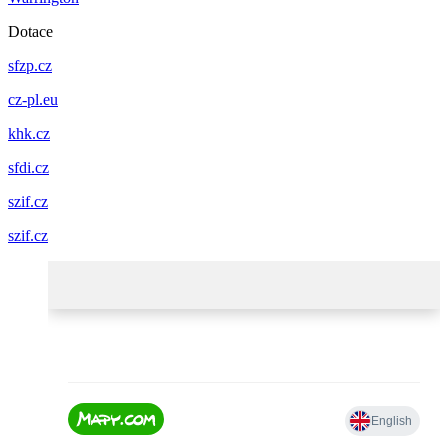
Dotace
sfzp.cz
cz-pl.eu
khk.cz
sfdi.cz
szif.cz
szif.cz