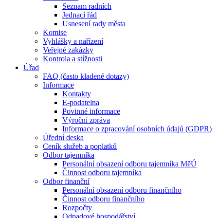
Seznam radních
Jednací řád
Usnesení rady města
Komise
Vyhlášky a nařízení
Veřejné zakázky
Kontrola a stížnosti
Úřad
FAQ (často kladené dotazy)
Informace
Kontakty
E-podatelna
Povinné informace
Výroční zpráva
Informace o zpracování osobních údajů (GDPR)
Úřední deska
Ceník služeb a poplatků
Odbor tajemníka
Personální obsazení odboru tajemníka MěÚ
Činnost odboru tajemníka
Odbor finanční
Personální obsazení odboru finančního
Činnost odboru finančního
Rozpočty
Odpadové hospodářství