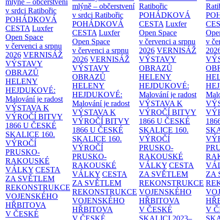
mlýně – občerstvení
mlýně – občerstvení
Ratibořic
Rati
v srdci Ratibořic
v srdci Ratibořic
POHÁDKOVÁ
PO
POHÁDKOVÁ
POHÁDKOVÁ
CESTA
Luxfer
CE
CESTA
Luxfer
CESTA
Luxfer
Open Space
Ope
Open Space
Open Space
v červenci a srpnu
v če
v červenci a srpnu
v červenci a srpnu
2026
VERNISÁŽ
202
2026
VERNISÁŽ
2026
VERNISÁŽ
VÝSTAVY
VÝ
VÝSTAVY
VÝSTAVY
OBRAZŮ
OB
OBRAZŮ
OBRAZŮ
HELENY
HE
HELENY
HELENY
HEJDUKOVÉ:
HE
HEJDUKOVÉ:
HEJDUKOVÉ:
Malování je radost
Malo
Malování je radost
Malování je radost
VÝSTAVA K
VÝ
VÝSTAVA K
VÝSTAVA K
VÝROČÍ BITVY
VÝ
VÝROČÍ BITVY
VÝROČÍ BITVY
1866 U ČESKÉ
186
1866 U ČESKÉ
1866 U ČESKÉ
SKALICE
160.
SK
SKALICE
160.
SKALICE
160.
VÝROČÍ
VÝ
VÝROČÍ
VÝROČÍ
PRUSKO-
PR
PRUSKO-
PRUSKO-
RAKOUSKÉ
RA
RAKOUSKÉ
RAKOUSKÉ
VÁLKY
CESTA
VÁ
VÁLKY
CESTA
VÁLKY
CESTA
ZA SVĚTLEM
ZA
ZA SVĚTLEM
ZA SVĚTLEM
REKONSTRUKCE
RE
REKONSTRUKCE
REKONSTRUKCE
VOJENSKÉHO
VO
VOJENSKÉHO
VOJENSKÉHO
HŘBITOVA
HŘ
HŘBITOVA
HŘBITOVA
V ČESKÉ
V 
V ČESKÉ
V ČESKÉ
SKALICI 2023–
SKA