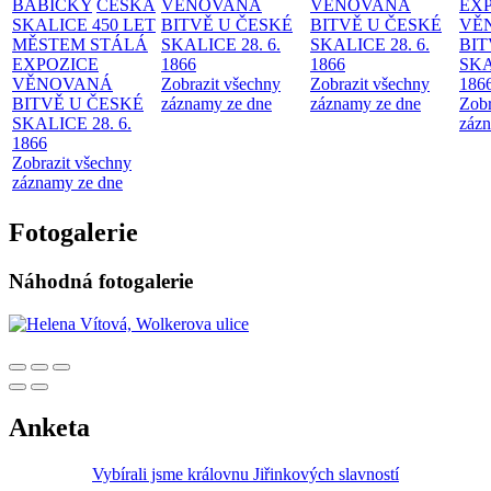
BABIČKY
ČESKÁ
VĚNOVANÁ
VĚNOVANÁ
EX
SKALICE 450 LET
BITVĚ U ČESKÉ
BITVĚ U ČESKÉ
VĚ
MĚSTEM
STÁLÁ
SKALICE 28. 6.
SKALICE 28. 6.
BIT
EXPOZICE
1866
1866
SKA
VĚNOVANÁ
Zobrazit všechny
Zobrazit všechny
186
BITVĚ U ČESKÉ
záznamy ze dne
záznamy ze dne
Zobr
SKALICE 28. 6.
zázn
1866
Zobrazit všechny
záznamy ze dne
Fotogalerie
Náhodná fotogalerie
Anketa
Vybírali jsme královnu Jiřinkových slavností