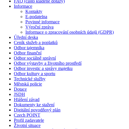
FAQ (často kladené dotazy)
Informace
Kontakty
E-podatelna
Povinné informace
Výroční zpráva
Informace o zpracování osobních údajů (GDPR)
Úřední deska
Ceník služeb a poplatků
Odbor tajemníka
Odbor finanční
Odbor sociálně správní
Odbor výstavby a životního prostředí
Odbor investic a správy majetku
Odbor kultury a sportu
Technické služby
Městská policie
Dotace
JSDH
Hlášení závad
Dokumenty ke stažení
Digitální povodňový plán
Czech POINT
Profil zadavatele
Životní situace