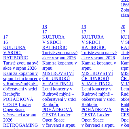
186
Zobr
zázn
18
19
20
17
17
17
17
KULTURA
KULTURA
KU
16
V SRDCI
V SRDCI
V S
KULTURA
RATIBOŘIC
RATIBOŘIC
RAT
V SRDCI
Turisté zvou na své
Turisté zvou na své
Turi
RATIBOŘIC
akce v srpnu 2026
akce v srpnu 2026
akce
Turisté zvou na své
Kam za kopanou v
Kam za kopanou v
Kam
akce v srpnu 2026
srpnu
srpnu
srpn
Kam za kopanou v
MISTROVSTVÍ
MISTROVSTVÍ
MI
srpnu
Letní koncerty
ČR JUNIORŮ
ČR JUNIORŮ
ČR 
v Rudrově mlýně –
V JACHTINGU
V JACHTINGU
V 
občerstvení v srdci
Letní koncerty v
Letní koncerty v
Letn
Ratibořic
Rudrově mlýně –
Rudrově mlýně –
Rud
POHÁDKOVÁ
občerstvení v srdci
občerstvení v srdci
obče
CESTA
Luxfer
Ratibořic
Ratibořic
Rati
Open Space
POHÁDKOVÁ
POHÁDKOVÁ
PO
v červenci a srpnu
CESTA
Luxfer
CESTA
Luxfer
CE
2026
Open Space
Open Space
Ope
RETROGAMING
v červenci a srpnu
v červenci a srpnu
v če