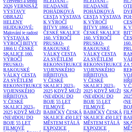
v červenci a srpnu
HLEDÁNÍ –
HLEDÁNÍ –
HĽ
2026
VERNISÁŽ
HĽADANIE
HĽADANIE
OT
VÝSTAVY
POHÁDKOVÁ
POHÁDKOVÁ
DV
OBRAZŮ
CESTA
VÝSTAVA
CESTA
VÝSTAVA
PO
HELENY
K VÝROČÍ
K VÝROČÍ
CE
HEJDUKOVÉ:
BITVY 1866 U
BITVY 1866 U
K 
Malování je radost
ČESKÉ SKALICE
ČESKÉ SKALICE
BIT
VÝSTAVA K
160. VÝROČÍ
160. VÝROČÍ
ČES
VÝROČÍ BITVY
PRUSKO-
PRUSKO-
160
1866 U ČESKÉ
RAKOUSKÉ
RAKOUSKÉ
PR
SKALICE
160.
VÁLKY
CESTA
VÁLKY
CESTA
RA
VÝROČÍ
ZA SVĚTLEM
ZA SVĚTLEM
VÁ
PRUSKO-
REKONSTRUKCE
REKONSTRUKCE
ZA
RAKOUSKÉ
VOJENSKÉHO
VOJENSKÉHO
RE
VÁLKY
CESTA
HŘBITOVA
HŘBITOVA
VO
ZA SVĚTLEM
V ČESKÉ
V ČESKÉ
HŘ
REKONSTRUKCE
SKALICI 2023–
SKALICI 2023–
V 
VOJENSKÉHO
2025
KDYŽ MUŽI
2025
KDYŽ MUŽI
SKA
HŘBITOVA
(NE)JDOU DO
(NE)JDOU DO
202
V ČESKÉ
BOJE
55 LET
BOJE
55 LET
(NE
SKALICI 2023–
FILMOVÉ
FILMOVÉ
BO
2025
KDYŽ MUŽI
BABIČKY
ČESKÁ
BABIČKY
ČESKÁ
FI
(NE)JDOU DO
SKALICE 450 LET
SKALICE 450 LET
BA
BOJE
55 LET
MĚSTEM
STÁLÁ
MĚSTEM
STÁLÁ
SKA
FILMOVÉ
EXPOZICE
EXPOZICE
MĚ