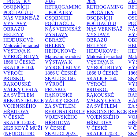
– POČÁTKY
2026
2026
202
OSOBNÍCH
RETROGAMING
RETROGAMING
RE
POČÍTAČŮ U
– POČÁTKY
– POČÁTKY
– 
NÁS
VERNISÁŽ
OSOBNÍCH
OSOBNÍCH
OS
VÝSTAVY
POČÍTAČŮ U
POČÍTAČŮ U
PO
OBRAZŮ
NÁS
VERNISÁŽ
NÁS
VERNISÁŽ
NÁ
HELENY
VÝSTAVY
VÝSTAVY
VÝ
HEJDUKOVÉ:
OBRAZŮ
OBRAZŮ
OB
Malování je radost
HELENY
HELENY
HE
VÝSTAVA K
HEJDUKOVÉ:
HEJDUKOVÉ:
HE
VÝROČÍ BITVY
Malování je radost
Malování je radost
Malo
1866 U ČESKÉ
VÝSTAVA K
VÝSTAVA K
VÝ
SKALICE
160.
VÝROČÍ BITVY
VÝROČÍ BITVY
VÝ
VÝROČÍ
1866 U ČESKÉ
1866 U ČESKÉ
186
PRUSKO-
SKALICE
160.
SKALICE
160.
SK
RAKOUSKÉ
VÝROČÍ
VÝROČÍ
VÝ
VÁLKY
CESTA
PRUSKO-
PRUSKO-
PR
ZA SVĚTLEM
RAKOUSKÉ
RAKOUSKÉ
RA
REKONSTRUKCE
VÁLKY
CESTA
VÁLKY
CESTA
VÁ
VOJENSKÉHO
ZA SVĚTLEM
ZA SVĚTLEM
ZA
HŘBITOVA
REKONSTRUKCE
REKONSTRUKCE
RE
V ČESKÉ
VOJENSKÉHO
VOJENSKÉHO
VO
SKALICI 2023–
HŘBITOVA
HŘBITOVA
HŘ
2025
KDYŽ MUŽI
V ČESKÉ
V ČESKÉ
V 
(NE)JDOU DO
SKALICI 2023–
SKALICI 2023–
SKA