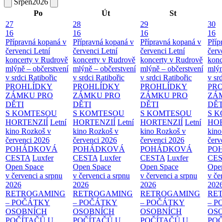
Srpen
2026
Po
Út
St
27
28
29
30
16
16
16
16
Přípravná kopaná v
Přípravná kopaná v
Přípravná kopaná v
Příp
červenci
Letní
červenci
Letní
červenci
Letní
červ
koncerty v Rudrově
koncerty v Rudrově
koncerty v Rudrově
konc
mlýně – občerstvení
mlýně – občerstvení
mlýně – občerstvení
mlýn
v srdci Ratibořic
v srdci Ratibořic
v srdci Ratibořic
v sr
PROHLÍDKY
PROHLÍDKY
PROHLÍDKY
PR
ZÁMKU PRO
ZÁMKU PRO
ZÁMKU PRO
ZÁ
DĚTI
DĚTI
DĚTI
DĚT
S KOMTESOU
S KOMTESOU
S KOMTESOU
S 
HORTENZIÍ
Letní
HORTENZIÍ
Letní
HORTENZIÍ
Letní
HOR
kino Rozkoš v
kino Rozkoš v
kino Rozkoš v
kino
červenci 2026
červenci 2026
červenci 2026
červ
POHÁDKOVÁ
POHÁDKOVÁ
POHÁDKOVÁ
PO
CESTA
Luxfer
CESTA
Luxfer
CESTA
Luxfer
CE
Open Space
Open Space
Open Space
Ope
v červenci a srpnu
v červenci a srpnu
v červenci a srpnu
v če
2026
2026
2026
202
RETROGAMING
RETROGAMING
RETROGAMING
RE
– POČÁTKY
– POČÁTKY
– POČÁTKY
– 
OSOBNÍCH
OSOBNÍCH
OSOBNÍCH
OS
POČÍTAČŮ U
POČÍTAČŮ U
POČÍTAČŮ U
PO