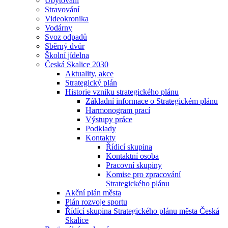
Ubytování
Stravování
Videokronika
Vodárny
Svoz odpadů
Sběrný dvůr
Školní jídelna
Česká Skalice 2030
Aktuality, akce
Strategický plán
Historie vzniku strategického plánu
Základní informace o Strategickém plánu
Harmonogram prací
Výstupy práce
Podklady
Kontakty
Řídicí skupina
Kontaktní osoba
Pracovní skupiny
Komise pro zpracování
Strategického plánu
Akční plán města
Plán rozvoje sportu
Řídící skupina Strategického plánu města Česká
Skalice