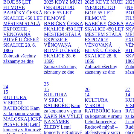
BOJE
55 LET
2025
KDYŽ MUŽI
2025
KDYŽ MUŽI
202
FILMOVÉ
(NE)JDOU DO
(NE)JDOU DO
(NE
BABIČKY
ČESKÁ
BOJE
55 LET
BOJE
55 LET
BO
SKALICE 450 LET
FILMOVÉ
FILMOVÉ
FI
MĚSTEM
STÁLÁ
BABIČKY
ČESKÁ
BABIČKY
ČESKÁ
BA
EXPOZICE
SKALICE 450 LET
SKALICE 450 LET
SKA
VĚNOVANÁ
MĚSTEM
STÁLÁ
MĚSTEM
STÁLÁ
MĚ
BITVĚ U ČESKÉ
EXPOZICE
EXPOZICE
EX
SKALICE 28. 6.
VĚNOVANÁ
VĚNOVANÁ
VĚ
1866
BITVĚ U ČESKÉ
BITVĚ U ČESKÉ
BIT
Zobrazit všechny
SKALICE 28. 6.
SKALICE 28. 6.
SKA
záznamy ze dne
1866
1866
186
Zobrazit všechny
Zobrazit všechny
Zobr
záznamy ze dne
záznamy ze dne
zázn
25
24
15
26
27
15
KULTURA
14
14
KULTURA
V SRDCI
KULTURA
KU
V SRDCI
RATIBOŘIC
Kam
V SRDCI
V S
RATIBOŘIC
Kam
za kopanou v srpnu
RATIBOŘIC
Kam
RAT
za kopanou v srpnu
ZÁPIS NA VÝLET
za kopanou v srpnu
za k
MALOSKALICKÉ
NA ZÁMEK
Letní koncerty v
Letn
POSVÍCENÍ
Letní
ŽLEBY
Letní
Rudrově mlýně –
Rud
koncerty v Rudrově
koncerty v Rudrově
občerstvení v srdci
obče