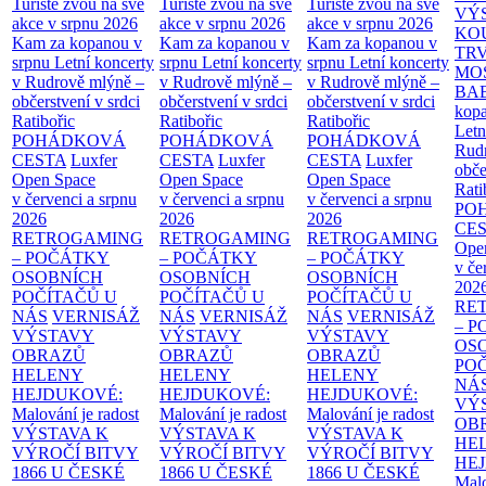
Turisté zvou na své
Turisté zvou na své
Turisté zvou na své
VÝ
akce v srpnu 2026
akce v srpnu 2026
akce v srpnu 2026
KO
Kam za kopanou v
Kam za kopanou v
Kam za kopanou v
TR
srpnu
Letní koncerty
srpnu
Letní koncerty
srpnu
Letní koncerty
MO
v Rudrově mlýně –
v Rudrově mlýně –
v Rudrově mlýně –
BA
občerstvení v srdci
občerstvení v srdci
občerstvení v srdci
kopa
Ratibořic
Ratibořic
Ratibořic
Letn
POHÁDKOVÁ
POHÁDKOVÁ
POHÁDKOVÁ
Rud
CESTA
Luxfer
CESTA
Luxfer
CESTA
Luxfer
obče
Open Space
Open Space
Open Space
Rati
v červenci a srpnu
v červenci a srpnu
v červenci a srpnu
PO
2026
2026
2026
CE
RETROGAMING
RETROGAMING
RETROGAMING
Ope
– POČÁTKY
– POČÁTKY
– POČÁTKY
v če
OSOBNÍCH
OSOBNÍCH
OSOBNÍCH
202
POČÍTAČŮ U
POČÍTAČŮ U
POČÍTAČŮ U
RE
NÁS
VERNISÁŽ
NÁS
VERNISÁŽ
NÁS
VERNISÁŽ
– 
VÝSTAVY
VÝSTAVY
VÝSTAVY
OS
OBRAZŮ
OBRAZŮ
OBRAZŮ
PO
HELENY
HELENY
HELENY
NÁ
HEJDUKOVÉ:
HEJDUKOVÉ:
HEJDUKOVÉ:
VÝ
Malování je radost
Malování je radost
Malování je radost
OB
VÝSTAVA K
VÝSTAVA K
VÝSTAVA K
HE
VÝROČÍ BITVY
VÝROČÍ BITVY
VÝROČÍ BITVY
HE
1866 U ČESKÉ
1866 U ČESKÉ
1866 U ČESKÉ
Malo