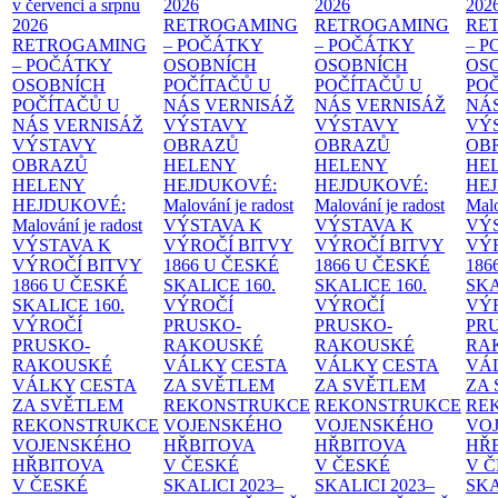
v červenci a srpnu
2026
2026
202
2026
RETROGAMING
RETROGAMING
RE
RETROGAMING
– POČÁTKY
– POČÁTKY
– 
– POČÁTKY
OSOBNÍCH
OSOBNÍCH
OS
OSOBNÍCH
POČÍTAČŮ U
POČÍTAČŮ U
PO
POČÍTAČŮ U
NÁS
VERNISÁŽ
NÁS
VERNISÁŽ
NÁ
NÁS
VERNISÁŽ
VÝSTAVY
VÝSTAVY
VÝ
VÝSTAVY
OBRAZŮ
OBRAZŮ
OB
OBRAZŮ
HELENY
HELENY
HE
HELENY
HEJDUKOVÉ:
HEJDUKOVÉ:
HE
HEJDUKOVÉ:
Malování je radost
Malování je radost
Malo
Malování je radost
VÝSTAVA K
VÝSTAVA K
VÝ
VÝSTAVA K
VÝROČÍ BITVY
VÝROČÍ BITVY
VÝ
VÝROČÍ BITVY
1866 U ČESKÉ
1866 U ČESKÉ
186
1866 U ČESKÉ
SKALICE
160.
SKALICE
160.
SK
SKALICE
160.
VÝROČÍ
VÝROČÍ
VÝ
VÝROČÍ
PRUSKO-
PRUSKO-
PR
PRUSKO-
RAKOUSKÉ
RAKOUSKÉ
RA
RAKOUSKÉ
VÁLKY
CESTA
VÁLKY
CESTA
VÁ
VÁLKY
CESTA
ZA SVĚTLEM
ZA SVĚTLEM
ZA
ZA SVĚTLEM
REKONSTRUKCE
REKONSTRUKCE
RE
REKONSTRUKCE
VOJENSKÉHO
VOJENSKÉHO
VO
VOJENSKÉHO
HŘBITOVA
HŘBITOVA
HŘ
HŘBITOVA
V ČESKÉ
V ČESKÉ
V 
V ČESKÉ
SKALICI 2023–
SKALICI 2023–
SKA