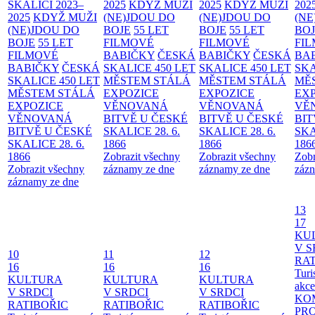
SKALICI 2023–
2025
KDYŽ MUŽI
2025
KDYŽ MUŽI
202
2025
KDYŽ MUŽI
(NE)JDOU DO
(NE)JDOU DO
(NE
(NE)JDOU DO
BOJE
55 LET
BOJE
55 LET
BO
BOJE
55 LET
FILMOVÉ
FILMOVÉ
FI
FILMOVÉ
BABIČKY
ČESKÁ
BABIČKY
ČESKÁ
BA
BABIČKY
ČESKÁ
SKALICE 450 LET
SKALICE 450 LET
SKA
SKALICE 450 LET
MĚSTEM
STÁLÁ
MĚSTEM
STÁLÁ
MĚ
MĚSTEM
STÁLÁ
EXPOZICE
EXPOZICE
EX
EXPOZICE
VĚNOVANÁ
VĚNOVANÁ
VĚ
VĚNOVANÁ
BITVĚ U ČESKÉ
BITVĚ U ČESKÉ
BIT
BITVĚ U ČESKÉ
SKALICE 28. 6.
SKALICE 28. 6.
SKA
SKALICE 28. 6.
1866
1866
186
1866
Zobrazit všechny
Zobrazit všechny
Zobr
Zobrazit všechny
záznamy ze dne
záznamy ze dne
zázn
záznamy ze dne
13
17
KU
V S
10
11
12
RAT
16
16
16
Turi
KULTURA
KULTURA
KULTURA
akce
V SRDCI
V SRDCI
V SRDCI
KO
RATIBOŘIC
RATIBOŘIC
RATIBOŘIC
PR