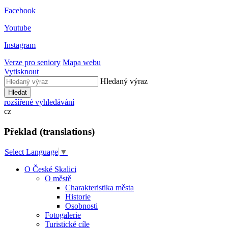
Facebook
Youtube
Instagram
Verze pro seniory
Mapa webu
Vytisknout
Hledaný výraz
Hledat
rozšířené vyhledávání
cz
Překlad (translations)
Select Language
▼
O České Skalici
O městě
Charakteristika města
Historie
Osobnosti
Fotogalerie
Turistické cíle