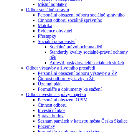
Místní poplatky
Odbor sociálně správní
Personální obsazení odboru sociálně správního
Činnost odboru sociálně správního
Matrika
Evidence obyvatel
Přestupky
Sociální poradenství
Sociálně právní ochrana dětí
Standardy kvality sociálně-právní ochrany
dětí
Adresář poskytovatelů sociálních služeb
Odbor výstavby a životního prostředí
Personální obsazení odboru výstavby a ŽP
Činnost odboru výstavby a ŽP
Územní plán
Formuláře a dokumenty ke stažení
Odbor investic a správy majetku
Personální obsazení OISM
Činnost odboru
Investiční akce
Správa budov
Seznam památek v katastru města Česká Skalice
Pozemky
Formuláře a dokumenty ke stažení