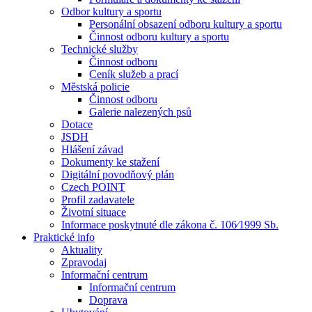
Odbor kultury a sportu
Personální obsazení odboru kultury a sportu
Činnost odboru kultury a sportu
Technické služby
Činnost odboru
Ceník služeb a prací
Městská policie
Činnost odboru
Galerie nalezených psů
Dotace
JSDH
Hlášení závad
Dokumenty ke stažení
Digitální povodňový plán
Czech POINT
Profil zadavatele
Životní situace
Informace poskytnuté dle zákona č. 106⁄1999 Sb.
Praktické info
Aktuality
Zpravodaj
Informační centrum
Informační centrum
Doprava