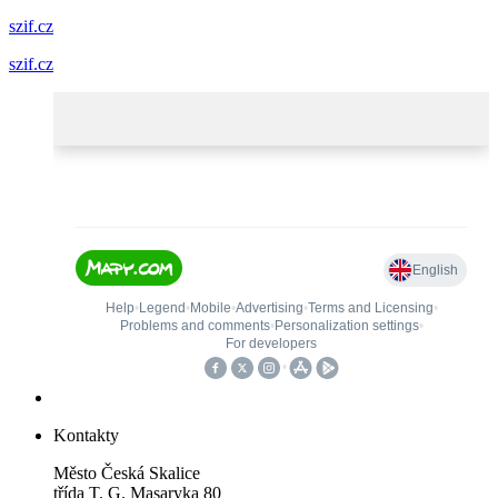
szif.cz
szif.cz
Kontakty
Město Česká Skalice
třída T. G. Masaryka 80