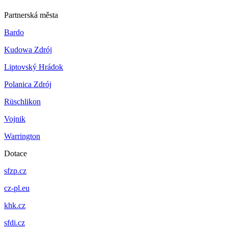
Partnerská města
Bardo
Kudowa Zdrój
Liptovský Hrádok
Polanica Zdrój
Rüschlikon
Vojnik
Warrington
Dotace
sfzp.cz
cz-pl.eu
khk.cz
sfdi.cz