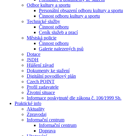
Odbor kultury a sportu
Personální obsazení odboru kultury a sportu
Činnost odboru kultury a sportu
Technické služby
Činnost odboru
Ceník služeb a prací
Městská policie
Činnost odboru
Galerie nalezených psů
Dotace
JSDH
Hlášení závad
Dokumenty ke stažení
Digitální povodňový plán
Czech POINT
Profil zadavatele
Životní situace
Informace poskytnuté dle zákona č. 106⁄1999 Sb.
Praktické info
Aktuality
Zpravodaj
Informační centrum
Informační centrum
Doprava