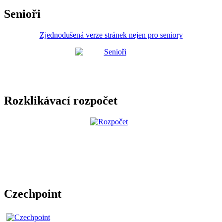
Senioři
Zjednodušená verze stránek nejen pro seniory
Rozklikávací rozpočet
Czechpoint