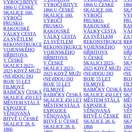
VÝROČÍ BITVY
VÝROČÍ BITVY
1866 U ČESKÉ
186
1866 U ČESKÉ
1866 U ČESKÉ
SKALICE
160.
SK
SKALICE
160.
SKALICE
160.
VÝROČÍ
VÝ
VÝROČÍ
VÝROČÍ
PRUSKO-
PR
PRUSKO-
PRUSKO-
RAKOUSKÉ
RA
RAKOUSKÉ
RAKOUSKÉ
VÁLKY
CESTA
VÁ
VÁLKY
CESTA
VÁLKY
CESTA
ZA SVĚTLEM
ZA
ZA SVĚTLEM
ZA SVĚTLEM
REKONSTRUKCE
RE
REKONSTRUKCE
REKONSTRUKCE
VOJENSKÉHO
VO
VOJENSKÉHO
VOJENSKÉHO
HŘBITOVA
HŘ
HŘBITOVA
HŘBITOVA
V ČESKÉ
V 
V ČESKÉ
V ČESKÉ
SKALICI 2023–
SKA
SKALICI 2023–
SKALICI 2023–
2025
KDYŽ MUŽI
202
2025
KDYŽ MUŽI
2025
KDYŽ MUŽI
(NE)JDOU DO
(NE
(NE)JDOU DO
(NE)JDOU DO
BOJE
55 LET
BO
BOJE
55 LET
BOJE
55 LET
FILMOVÉ
FI
FILMOVÉ
FILMOVÉ
BABIČKY
ČESKÁ
BA
BABIČKY
ČESKÁ
BABIČKY
ČESKÁ
SKALICE 450 LET
SKA
SKALICE 450 LET
SKALICE 450 LET
MĚSTEM
STÁLÁ
MĚ
MĚSTEM
STÁLÁ
MĚSTEM
STÁLÁ
EXPOZICE
EX
EXPOZICE
EXPOZICE
VĚNOVANÁ
VĚ
VĚNOVANÁ
VĚNOVANÁ
BITVĚ U ČESKÉ
BIT
BITVĚ U ČESKÉ
BITVĚ U ČESKÉ
SKALICE 28. 6.
SKA
SKALICE 28. 6.
SKALICE 28. 6.
1866
186
1866
1866
Zobrazit všechny
Zobr