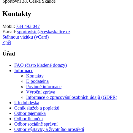
Sportovní 38, Česká Skalice
Kontakty
Mobil:
734 493 047
E-mail:
sportoviste@ceskaskalice.cz
Stáhnout vizitku (vCard)
Zpět
Úřad
FAQ (často kladené dotazy)
Informace
Kontakty
E-podatelna
Povinné informace
Výroční zpráva
Informace o zpracování osobních údajů (GDPR)
Úřední deska
Ceník služeb a poplatků
Odbor tajemníka
Odbor finanční
Odbor sociálně správní
Odbor výstavby a životního prostředí