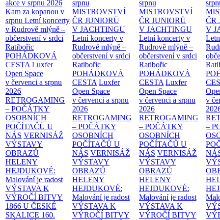
akce v srpnu 2026
srpnu
srpnu
srpn
Kam za kopanou v
MISTROVSTVÍ
MISTROVSTVÍ
MI
srpnu
Letní koncerty
ČR JUNIORŮ
ČR JUNIORŮ
ČR 
v Rudrově mlýně –
V JACHTINGU
V JACHTINGU
V 
občerstvení v srdci
Letní koncerty v
Letní koncerty v
Letn
Ratibořic
Rudrově mlýně –
Rudrově mlýně –
Rud
POHÁDKOVÁ
občerstvení v srdci
občerstvení v srdci
obče
CESTA
Luxfer
Ratibořic
Ratibořic
Rati
Open Space
POHÁDKOVÁ
POHÁDKOVÁ
PO
v červenci a srpnu
CESTA
Luxfer
CESTA
Luxfer
CE
2026
Open Space
Open Space
Ope
RETROGAMING
v červenci a srpnu
v červenci a srpnu
v če
– POČÁTKY
2026
2026
202
OSOBNÍCH
RETROGAMING
RETROGAMING
RE
POČÍTAČŮ U
– POČÁTKY
– POČÁTKY
– 
NÁS
VERNISÁŽ
OSOBNÍCH
OSOBNÍCH
OS
VÝSTAVY
POČÍTAČŮ U
POČÍTAČŮ U
PO
OBRAZŮ
NÁS
VERNISÁŽ
NÁS
VERNISÁŽ
NÁ
HELENY
VÝSTAVY
VÝSTAVY
VÝ
HEJDUKOVÉ:
OBRAZŮ
OBRAZŮ
OB
Malování je radost
HELENY
HELENY
HE
VÝSTAVA K
HEJDUKOVÉ:
HEJDUKOVÉ:
HE
VÝROČÍ BITVY
Malování je radost
Malování je radost
Malo
1866 U ČESKÉ
VÝSTAVA K
VÝSTAVA K
VÝ
SKALICE
160.
VÝROČÍ BITVY
VÝROČÍ BITVY
VÝ