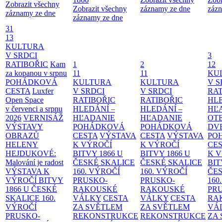
Zobrazit všechny
Zobrazit všechny
záznamy ze dne
zázn
záznamy ze dne
záznamy ze dne
31
13
KULTURA
V SRDCI
3
RATIBOŘIC
Kam
1
2
12
za kopanou v srpnu
11
11
KU
POHÁDKOVÁ
KULTURA
KULTURA
V S
CESTA
Luxfer
V SRDCI
V SRDCI
RAT
Open Space
RATIBOŘIC
RATIBOŘIC
HLE
v červenci a srpnu
HLEDÁNÍ –
HLEDÁNÍ –
HĽ
2026
VERNISÁŽ
HĽADANIE
HĽADANIE
OT
VÝSTAVY
POHÁDKOVÁ
POHÁDKOVÁ
DV
OBRAZŮ
CESTA
VÝSTAVA
CESTA
VÝSTAVA
PO
HELENY
K VÝROČÍ
K VÝROČÍ
CE
HEJDUKOVÉ:
BITVY 1866 U
BITVY 1866 U
K 
Malování je radost
ČESKÉ SKALICE
ČESKÉ SKALICE
BIT
VÝSTAVA K
160. VÝROČÍ
160. VÝROČÍ
ČES
VÝROČÍ BITVY
PRUSKO-
PRUSKO-
160
1866 U ČESKÉ
RAKOUSKÉ
RAKOUSKÉ
PR
SKALICE
160.
VÁLKY
CESTA
VÁLKY
CESTA
RA
VÝROČÍ
ZA SVĚTLEM
ZA SVĚTLEM
VÁ
PRUSKO-
REKONSTRUKCE
REKONSTRUKCE
ZA