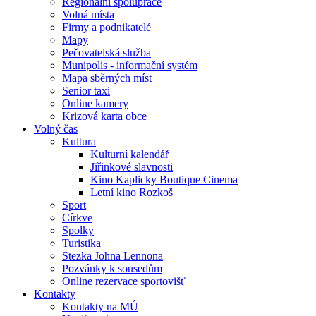
Regionální spolupráce
Volná místa
Firmy a podnikatelé
Mapy
Pečovatelská služba
Munipolis - informační systém
Mapa sběrných míst
Senior taxi
Online kamery
Krizová karta obce
Volný čas
Kultura
Kulturní kalendář
Jiřinkové slavnosti
Kino Kaplicky Boutique Cinema
Letní kino Rozkoš
Sport
Církve
Spolky
Turistika
Stezka Johna Lennona
Pozvánky k sousedům
Online rezervace sportovišť
Kontakty
Kontakty na MÚ