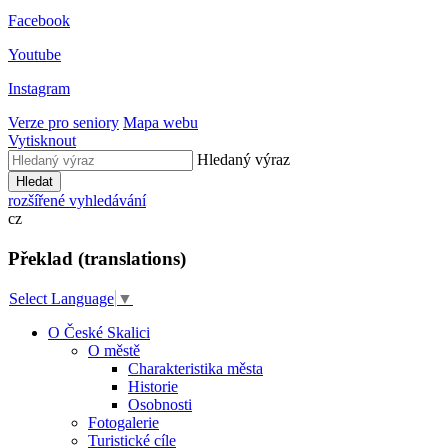
Facebook
Youtube
Instagram
Verze pro seniory
Mapa webu
Vytisknout
Hledaný výraz
Hledat
rozšířené vyhledávání
cz
Překlad (translations)
Select Language
▼
O České Skalici
O městě
Charakteristika města
Historie
Osobnosti
Fotogalerie
Turistické cíle