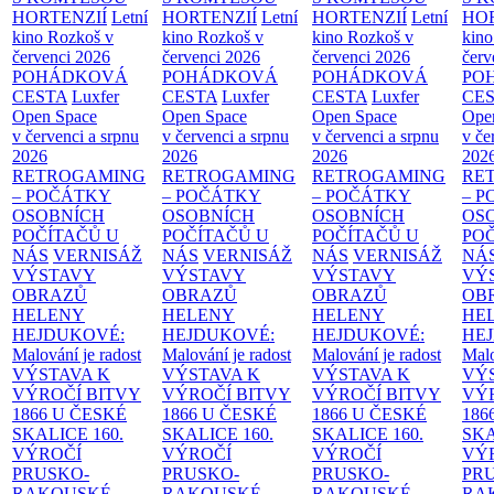
HORTENZIÍ
Letní
HORTENZIÍ
Letní
HORTENZIÍ
Letní
HOR
kino Rozkoš v
kino Rozkoš v
kino Rozkoš v
kino
červenci 2026
červenci 2026
červenci 2026
červ
POHÁDKOVÁ
POHÁDKOVÁ
POHÁDKOVÁ
PO
CESTA
Luxfer
CESTA
Luxfer
CESTA
Luxfer
CE
Open Space
Open Space
Open Space
Ope
v červenci a srpnu
v červenci a srpnu
v červenci a srpnu
v če
2026
2026
2026
202
RETROGAMING
RETROGAMING
RETROGAMING
RE
– POČÁTKY
– POČÁTKY
– POČÁTKY
– 
OSOBNÍCH
OSOBNÍCH
OSOBNÍCH
OS
POČÍTAČŮ U
POČÍTAČŮ U
POČÍTAČŮ U
PO
NÁS
VERNISÁŽ
NÁS
VERNISÁŽ
NÁS
VERNISÁŽ
NÁ
VÝSTAVY
VÝSTAVY
VÝSTAVY
VÝ
OBRAZŮ
OBRAZŮ
OBRAZŮ
OB
HELENY
HELENY
HELENY
HE
HEJDUKOVÉ:
HEJDUKOVÉ:
HEJDUKOVÉ:
HE
Malování je radost
Malování je radost
Malování je radost
Malo
VÝSTAVA K
VÝSTAVA K
VÝSTAVA K
VÝ
VÝROČÍ BITVY
VÝROČÍ BITVY
VÝROČÍ BITVY
VÝ
1866 U ČESKÉ
1866 U ČESKÉ
1866 U ČESKÉ
186
SKALICE
160.
SKALICE
160.
SKALICE
160.
SK
VÝROČÍ
VÝROČÍ
VÝROČÍ
VÝ
PRUSKO-
PRUSKO-
PRUSKO-
PR
RAKOUSKÉ
RAKOUSKÉ
RAKOUSKÉ
RA