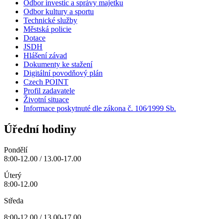
Odbor investic a správy majetku
Odbor kultury a sportu
Technické služby
Městská policie
Dotace
JSDH
Hlášení závad
Dokumenty ke stažení
Digitální povodňový plán
Czech POINT
Profil zadavatele
Životní situace
Informace poskytnuté dle zákona č. 106⁄1999 Sb.
Úřední hodiny
Pondělí
8:00-12.00 / 13.00-17.00
Úterý
8:00-12.00
Středa
8:00-12.00 / 13.00-17.00