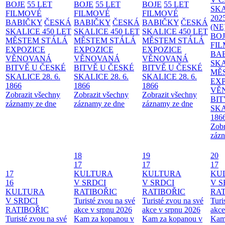
BOJE
55 LET
BOJE
55 LET
BOJE
55 LET
SKA
FILMOVÉ
FILMOVÉ
FILMOVÉ
202
BABIČKY
ČESKÁ
BABIČKY
ČESKÁ
BABIČKY
ČESKÁ
(NE
SKALICE 450 LET
SKALICE 450 LET
SKALICE 450 LET
BO
MĚSTEM
STÁLÁ
MĚSTEM
STÁLÁ
MĚSTEM
STÁLÁ
FI
EXPOZICE
EXPOZICE
EXPOZICE
BA
VĚNOVANÁ
VĚNOVANÁ
VĚNOVANÁ
SKA
BITVĚ U ČESKÉ
BITVĚ U ČESKÉ
BITVĚ U ČESKÉ
MĚ
SKALICE 28. 6.
SKALICE 28. 6.
SKALICE 28. 6.
EX
1866
1866
1866
VĚ
Zobrazit všechny
Zobrazit všechny
Zobrazit všechny
BIT
záznamy ze dne
záznamy ze dne
záznamy ze dne
SKA
186
Zobr
zázn
18
19
20
17
17
17
17
KULTURA
KULTURA
KU
16
V SRDCI
V SRDCI
V S
KULTURA
RATIBOŘIC
RATIBOŘIC
RAT
V SRDCI
Turisté zvou na své
Turisté zvou na své
Turi
RATIBOŘIC
akce v srpnu 2026
akce v srpnu 2026
akce
Turisté zvou na své
Kam za kopanou v
Kam za kopanou v
Kam