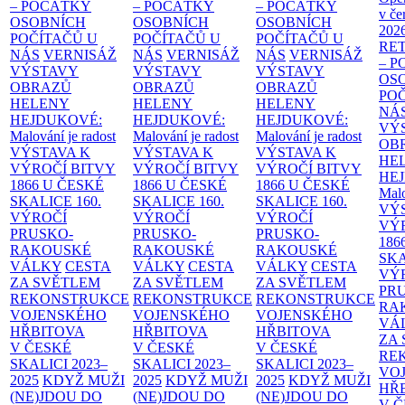
– POČÁTKY
– POČÁTKY
– POČÁTKY
v če
OSOBNÍCH
OSOBNÍCH
OSOBNÍCH
202
POČÍTAČŮ U
POČÍTAČŮ U
POČÍTAČŮ U
RE
NÁS
VERNISÁŽ
NÁS
VERNISÁŽ
NÁS
VERNISÁŽ
– 
VÝSTAVY
VÝSTAVY
VÝSTAVY
OS
OBRAZŮ
OBRAZŮ
OBRAZŮ
PO
HELENY
HELENY
HELENY
NÁ
HEJDUKOVÉ:
HEJDUKOVÉ:
HEJDUKOVÉ:
VÝ
Malování je radost
Malování je radost
Malování je radost
OB
VÝSTAVA K
VÝSTAVA K
VÝSTAVA K
HE
VÝROČÍ BITVY
VÝROČÍ BITVY
VÝROČÍ BITVY
HE
1866 U ČESKÉ
1866 U ČESKÉ
1866 U ČESKÉ
Malo
SKALICE
160.
SKALICE
160.
SKALICE
160.
VÝ
VÝROČÍ
VÝROČÍ
VÝROČÍ
VÝ
PRUSKO-
PRUSKO-
PRUSKO-
186
RAKOUSKÉ
RAKOUSKÉ
RAKOUSKÉ
SK
VÁLKY
CESTA
VÁLKY
CESTA
VÁLKY
CESTA
VÝ
ZA SVĚTLEM
ZA SVĚTLEM
ZA SVĚTLEM
PR
REKONSTRUKCE
REKONSTRUKCE
REKONSTRUKCE
RA
VOJENSKÉHO
VOJENSKÉHO
VOJENSKÉHO
VÁ
HŘBITOVA
HŘBITOVA
HŘBITOVA
ZA
V ČESKÉ
V ČESKÉ
V ČESKÉ
RE
SKALICI 2023–
SKALICI 2023–
SKALICI 2023–
VO
2025
KDYŽ MUŽI
2025
KDYŽ MUŽI
2025
KDYŽ MUŽI
HŘ
(NE)JDOU DO
(NE)JDOU DO
(NE)JDOU DO
V 