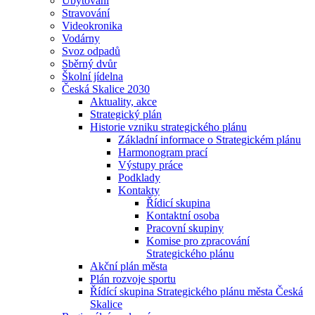
Ubytování
Stravování
Videokronika
Vodárny
Svoz odpadů
Sběrný dvůr
Školní jídelna
Česká Skalice 2030
Aktuality, akce
Strategický plán
Historie vzniku strategického plánu
Základní informace o Strategickém plánu
Harmonogram prací
Výstupy práce
Podklady
Kontakty
Řídicí skupina
Kontaktní osoba
Pracovní skupiny
Komise pro zpracování
Strategického plánu
Akční plán města
Plán rozvoje sportu
Řídící skupina Strategického plánu města Česká
Skalice