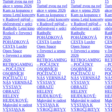
Turisté zvou na své
15
15
15
akce v srpnu 2026
Turisté zvou na své
Turisté zvou na své
Turi
Kam za kopanou v
akce v srpnu 2026
akce v srpnu 2026
akce
srpnu
Letní koncerty
Kam za kopanou v
Kam za kopanou v
Kam
v Rudrově mlýně –
srpnu
Letní koncerty
srpnu
Letní koncerty
srp
občerstvení v srdci
v Rudrově mlýně –
v Rudrově mlýně –
v Ru
Ratibořic
Letní kino
občerstvení v srdci
občerstvení v srdci
obče
Rozkoš v červenci
Ratibořic
Ratibořic
Rati
2026
POHÁDKOVÁ
POHÁDKOVÁ
PO
POHÁDKOVÁ
CESTA
Luxfer
CESTA
Luxfer
CE
CESTA
Luxfer
Open Space
Open Space
Ope
Open Space
v červenci a srpnu
v červenci a srpnu
v če
v červenci a srpnu
2026
2026
202
2026
RETROGAMING
RETROGAMING
RE
RETROGAMING
– POČÁTKY
– POČÁTKY
– 
– POČÁTKY
OSOBNÍCH
OSOBNÍCH
OS
OSOBNÍCH
POČÍTAČŮ U
POČÍTAČŮ U
PO
POČÍTAČŮ U
NÁS
VERNISÁŽ
NÁS
VERNISÁŽ
NÁ
NÁS
VERNISÁŽ
VÝSTAVY
VÝSTAVY
VÝ
VÝSTAVY
OBRAZŮ
OBRAZŮ
OB
OBRAZŮ
HELENY
HELENY
HE
HELENY
HEJDUKOVÉ:
HEJDUKOVÉ:
HE
HEJDUKOVÉ:
Malování je radost
Malování je radost
Malo
Malování je radost
VÝSTAVA K
VÝSTAVA K
VÝ
VÝSTAVA K
VÝROČÍ BITVY
VÝROČÍ BITVY
VÝ