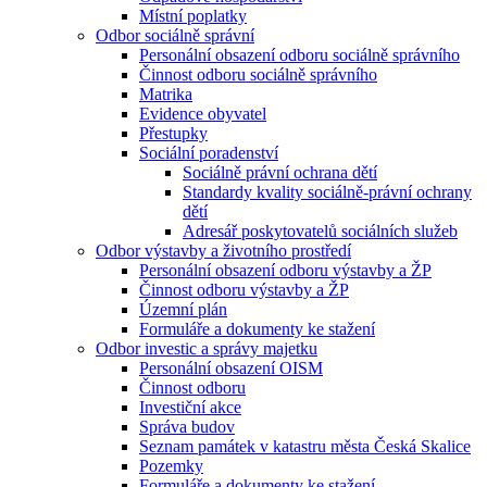
Místní poplatky
Odbor sociálně správní
Personální obsazení odboru sociálně správního
Činnost odboru sociálně správního
Matrika
Evidence obyvatel
Přestupky
Sociální poradenství
Sociálně právní ochrana dětí
Standardy kvality sociálně-právní ochrany
dětí
Adresář poskytovatelů sociálních služeb
Odbor výstavby a životního prostředí
Personální obsazení odboru výstavby a ŽP
Činnost odboru výstavby a ŽP
Územní plán
Formuláře a dokumenty ke stažení
Odbor investic a správy majetku
Personální obsazení OISM
Činnost odboru
Investiční akce
Správa budov
Seznam památek v katastru města Česká Skalice
Pozemky
Formuláře a dokumenty ke stažení