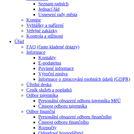
Seznam radních
Jednací řád
Usnesení rady města
Komise
Vyhlášky a nařízení
Veřejné zakázky
Kontrola a stížnosti
Úřad
FAQ (často kladené dotazy)
Informace
Kontakty
E-podatelna
Povinné informace
Výroční zpráva
Informace o zpracování osobních údajů (GDPR)
Úřední deska
Ceník služeb a poplatků
Odbor tajemníka
Personální obsazení odboru tajemníka MěÚ
Činnost odboru tajemníka
Odbor finanční
Personální obsazení odboru finančního
Činnost odboru finančního
Rozpočty
Odpadové hospodářství