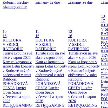
Zobrazit všechny
záznamy ze dne
záznamy ze dne
zázn
záznamy ze dne
13
17
KU
V S
10
11
12
RAT
16
16
16
KO
KULTURA
KULTURA
KULTURA
PR
V SRDCI
V SRDCI
V SRDCI
VÝ
RATIBOŘIC
RATIBOŘIC
RATIBOŘIC
KO
Turisté zvou na své
Turisté zvou na své
Turisté zvou na své
TR
akce v srpnu 2026
akce v srpnu 2026
akce v srpnu 2026
MO
Kam za kopanou v
Kam za kopanou v
Kam za kopanou v
BA
srpnu
Letní koncerty
srpnu
Letní koncerty
srpnu
Letní koncerty
zvou
v Rudrově mlýně –
v Rudrově mlýně –
v Rudrově mlýně –
v sr
občerstvení v srdci
občerstvení v srdci
občerstvení v srdci
za k
Ratibořic
Ratibořic
Ratibořic
Letn
POHÁDKOVÁ
POHÁDKOVÁ
POHÁDKOVÁ
Rud
CESTA
Luxfer
CESTA
Luxfer
CESTA
Luxfer
obče
Open Space
Open Space
Open Space
Rati
v červenci a srpnu
v červenci a srpnu
v červenci a srpnu
PO
2026
2026
2026
CE
RETROGAMING
RETROGAMING
RETROGAMING
Ope