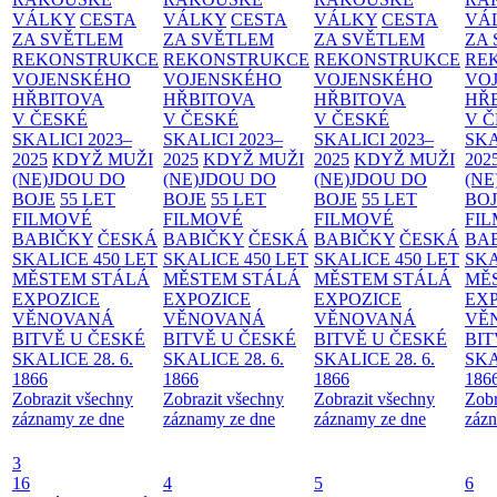
VÁLKY
CESTA
VÁLKY
CESTA
VÁLKY
CESTA
VÁ
ZA SVĚTLEM
ZA SVĚTLEM
ZA SVĚTLEM
ZA
REKONSTRUKCE
REKONSTRUKCE
REKONSTRUKCE
RE
VOJENSKÉHO
VOJENSKÉHO
VOJENSKÉHO
VO
HŘBITOVA
HŘBITOVA
HŘBITOVA
HŘ
V ČESKÉ
V ČESKÉ
V ČESKÉ
V 
SKALICI 2023–
SKALICI 2023–
SKALICI 2023–
SKA
2025
KDYŽ MUŽI
2025
KDYŽ MUŽI
2025
KDYŽ MUŽI
202
(NE)JDOU DO
(NE)JDOU DO
(NE)JDOU DO
(NE
BOJE
55 LET
BOJE
55 LET
BOJE
55 LET
BO
FILMOVÉ
FILMOVÉ
FILMOVÉ
FI
BABIČKY
ČESKÁ
BABIČKY
ČESKÁ
BABIČKY
ČESKÁ
BA
SKALICE 450 LET
SKALICE 450 LET
SKALICE 450 LET
SKA
MĚSTEM
STÁLÁ
MĚSTEM
STÁLÁ
MĚSTEM
STÁLÁ
MĚ
EXPOZICE
EXPOZICE
EXPOZICE
EX
VĚNOVANÁ
VĚNOVANÁ
VĚNOVANÁ
VĚ
BITVĚ U ČESKÉ
BITVĚ U ČESKÉ
BITVĚ U ČESKÉ
BIT
SKALICE 28. 6.
SKALICE 28. 6.
SKALICE 28. 6.
SKA
1866
1866
1866
186
Zobrazit všechny
Zobrazit všechny
Zobrazit všechny
Zobr
záznamy ze dne
záznamy ze dne
záznamy ze dne
zázn
3
16
4
5
6