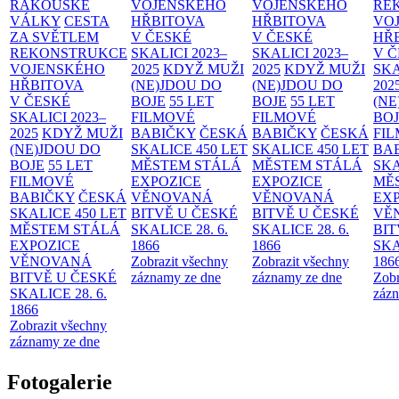
RAKOUSKÉ
VOJENSKÉHO
VOJENSKÉHO
RE
VÁLKY
CESTA
HŘBITOVA
HŘBITOVA
VO
ZA SVĚTLEM
V ČESKÉ
V ČESKÉ
HŘ
REKONSTRUKCE
SKALICI 2023–
SKALICI 2023–
V 
VOJENSKÉHO
2025
KDYŽ MUŽI
2025
KDYŽ MUŽI
SKA
HŘBITOVA
(NE)JDOU DO
(NE)JDOU DO
202
V ČESKÉ
BOJE
55 LET
BOJE
55 LET
(NE
SKALICI 2023–
FILMOVÉ
FILMOVÉ
BO
2025
KDYŽ MUŽI
BABIČKY
ČESKÁ
BABIČKY
ČESKÁ
FI
(NE)JDOU DO
SKALICE 450 LET
SKALICE 450 LET
BA
BOJE
55 LET
MĚSTEM
STÁLÁ
MĚSTEM
STÁLÁ
SKA
FILMOVÉ
EXPOZICE
EXPOZICE
MĚ
BABIČKY
ČESKÁ
VĚNOVANÁ
VĚNOVANÁ
EX
SKALICE 450 LET
BITVĚ U ČESKÉ
BITVĚ U ČESKÉ
VĚ
MĚSTEM
STÁLÁ
SKALICE 28. 6.
SKALICE 28. 6.
BIT
EXPOZICE
1866
1866
SKA
VĚNOVANÁ
Zobrazit všechny
Zobrazit všechny
186
BITVĚ U ČESKÉ
záznamy ze dne
záznamy ze dne
Zobr
SKALICE 28. 6.
zázn
1866
Zobrazit všechny
záznamy ze dne
Fotogalerie