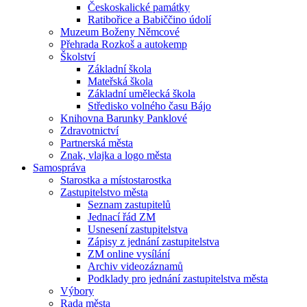
Českoskalické památky
Ratibořice a Babiččino údolí
Muzeum Boženy Němcové
Přehrada Rozkoš a autokemp
Školství
Základní škola
Mateřská škola
Základní umělecká škola
Středisko volného času Bájo
Knihovna Barunky Panklové
Zdravotnictví
Partnerská města
Znak, vlajka a logo města
Samospráva
Starostka a místostarostka
Zastupitelstvo města
Seznam zastupitelů
Jednací řád ZM
Usnesení zastupitelstva
Zápisy z jednání zastupitelstva
ZM online vysílání
Archiv videozáznamů
Podklady pro jednání zastupitelstva města
Výbory
Rada města