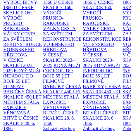
VÝROČÍ BITVY
1866 U ČESKÉ
1866 U ČESKÉ
186
1866 U ČESKÉ
SKALICE
160.
SKALICE
160.
SK
SKALICE
160.
VÝROČÍ
VÝROČÍ
VÝ
VÝROČÍ
PRUSKO-
PRUSKO-
PR
PRUSKO-
RAKOUSKÉ
RAKOUSKÉ
RA
RAKOUSKÉ
VÁLKY
CESTA
VÁLKY
CESTA
VÁ
VÁLKY
CESTA
ZA SVĚTLEM
ZA SVĚTLEM
ZA
ZA SVĚTLEM
REKONSTRUKCE
REKONSTRUKCE
RE
REKONSTRUKCE
VOJENSKÉHO
VOJENSKÉHO
VO
VOJENSKÉHO
HŘBITOVA
HŘBITOVA
HŘ
HŘBITOVA
V ČESKÉ
V ČESKÉ
V 
V ČESKÉ
SKALICI 2023–
SKALICI 2023–
SKA
SKALICI 2023–
2025
KDYŽ MUŽI
2025
KDYŽ MUŽI
202
2025
KDYŽ MUŽI
(NE)JDOU DO
(NE)JDOU DO
(NE
(NE)JDOU DO
BOJE
55 LET
BOJE
55 LET
BO
BOJE
55 LET
FILMOVÉ
FILMOVÉ
FI
FILMOVÉ
BABIČKY
ČESKÁ
BABIČKY
ČESKÁ
BA
BABIČKY
ČESKÁ
SKALICE 450 LET
SKALICE 450 LET
SKA
SKALICE 450 LET
MĚSTEM
STÁLÁ
MĚSTEM
STÁLÁ
MĚ
MĚSTEM
STÁLÁ
EXPOZICE
EXPOZICE
EX
EXPOZICE
VĚNOVANÁ
VĚNOVANÁ
VĚ
VĚNOVANÁ
BITVĚ U ČESKÉ
BITVĚ U ČESKÉ
BIT
BITVĚ U ČESKÉ
SKALICE 28. 6.
SKALICE 28. 6.
SKA
SKALICE 28. 6.
1866
1866
186
1866
Zobrazit všechny
Zobrazit všechny
Zobr