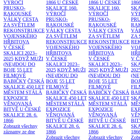
VÝROČÍ
1866 U ČESKÉ
1866 U ČESKÉ
186
PRUSKO-
SKALICE
160.
SKALICE
160.
SK
RAKOUSKÉ
VÝROČÍ
VÝROČÍ
VÝ
VÁLKY
CESTA
PRUSKO-
PRUSKO-
PR
ZA SVĚTLEM
RAKOUSKÉ
RAKOUSKÉ
RA
REKONSTRUKCE
VÁLKY
CESTA
VÁLKY
CESTA
VÁ
VOJENSKÉHO
ZA SVĚTLEM
ZA SVĚTLEM
ZA
HŘBITOVA
REKONSTRUKCE
REKONSTRUKCE
RE
V ČESKÉ
VOJENSKÉHO
VOJENSKÉHO
VO
SKALICI 2023–
HŘBITOVA
HŘBITOVA
HŘ
2025
KDYŽ MUŽI
V ČESKÉ
V ČESKÉ
V 
(NE)JDOU DO
SKALICI 2023–
SKALICI 2023–
SKA
BOJE
55 LET
2025
KDYŽ MUŽI
2025
KDYŽ MUŽI
202
FILMOVÉ
(NE)JDOU DO
(NE)JDOU DO
(NE
BABIČKY
ČESKÁ
BOJE
55 LET
BOJE
55 LET
BO
SKALICE 450 LET
FILMOVÉ
FILMOVÉ
FI
MĚSTEM
STÁLÁ
BABIČKY
ČESKÁ
BABIČKY
ČESKÁ
BA
EXPOZICE
SKALICE 450 LET
SKALICE 450 LET
SKA
VĚNOVANÁ
MĚSTEM
STÁLÁ
MĚSTEM
STÁLÁ
MĚ
BITVĚ U ČESKÉ
EXPOZICE
EXPOZICE
EX
SKALICE 28. 6.
VĚNOVANÁ
VĚNOVANÁ
VĚ
1866
BITVĚ U ČESKÉ
BITVĚ U ČESKÉ
BIT
Zobrazit všechny
SKALICE 28. 6.
SKALICE 28. 6.
SKA
záznamy ze dne
1866
1866
186
Zobrazit všechny
Zobrazit všechny
Zobr