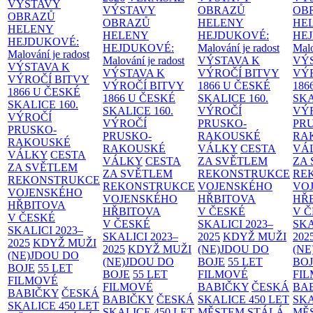
VÝSTAVY
VÝSTAVY
OBRAZŮ
OB
OBRAZŮ
OBRAZŮ
HELENY
HE
HELENY
HELENY
HEJDUKOVÉ:
HE
HEJDUKOVÉ:
HEJDUKOVÉ:
Malování je radost
Malo
Malování je radost
Malování je radost
VÝSTAVA K
VÝ
VÝSTAVA K
VÝSTAVA K
VÝROČÍ BITVY
VÝ
VÝROČÍ BITVY
VÝROČÍ BITVY
1866 U ČESKÉ
186
1866 U ČESKÉ
1866 U ČESKÉ
SKALICE
160.
SK
SKALICE
160.
SKALICE
160.
VÝROČÍ
VÝ
VÝROČÍ
VÝROČÍ
PRUSKO-
PR
PRUSKO-
PRUSKO-
RAKOUSKÉ
RA
RAKOUSKÉ
RAKOUSKÉ
VÁLKY
CESTA
VÁ
VÁLKY
CESTA
VÁLKY
CESTA
ZA SVĚTLEM
ZA
ZA SVĚTLEM
ZA SVĚTLEM
REKONSTRUKCE
RE
REKONSTRUKCE
REKONSTRUKCE
VOJENSKÉHO
VO
VOJENSKÉHO
VOJENSKÉHO
HŘBITOVA
HŘ
HŘBITOVA
HŘBITOVA
V ČESKÉ
V 
V ČESKÉ
V ČESKÉ
SKALICI 2023–
SKA
SKALICI 2023–
SKALICI 2023–
2025
KDYŽ MUŽI
202
2025
KDYŽ MUŽI
2025
KDYŽ MUŽI
(NE)JDOU DO
(NE
(NE)JDOU DO
(NE)JDOU DO
BOJE
55 LET
BO
BOJE
55 LET
BOJE
55 LET
FILMOVÉ
FI
FILMOVÉ
FILMOVÉ
BABIČKY
ČESKÁ
BA
BABIČKY
ČESKÁ
BABIČKY
ČESKÁ
SKALICE 450 LET
SKA
SKALICE 450 LET
SKALICE 450 LET
MĚSTEM
STÁLÁ
MĚ