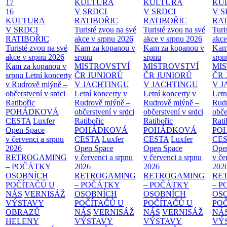
17
KULTURA
KULTURA
KU
16
V SRDCI
V SRDCI
V S
KULTURA
RATIBOŘIC
RATIBOŘIC
RAT
V SRDCI
Turisté zvou na své
Turisté zvou na své
Turi
RATIBOŘIC
akce v srpnu 2026
akce v srpnu 2026
akce
Turisté zvou na své
Kam za kopanou v
Kam za kopanou v
Kam
akce v srpnu 2026
srpnu
srpnu
srpn
Kam za kopanou v
MISTROVSTVÍ
MISTROVSTVÍ
MI
srpnu
Letní koncerty
ČR JUNIORŮ
ČR JUNIORŮ
ČR 
v Rudrově mlýně –
V JACHTINGU
V JACHTINGU
V 
občerstvení v srdci
Letní koncerty v
Letní koncerty v
Letn
Ratibořic
Rudrově mlýně –
Rudrově mlýně –
Rud
POHÁDKOVÁ
občerstvení v srdci
občerstvení v srdci
obče
CESTA
Luxfer
Ratibořic
Ratibořic
Rati
Open Space
POHÁDKOVÁ
POHÁDKOVÁ
PO
v červenci a srpnu
CESTA
Luxfer
CESTA
Luxfer
CE
2026
Open Space
Open Space
Ope
RETROGAMING
v červenci a srpnu
v červenci a srpnu
v če
– POČÁTKY
2026
2026
202
OSOBNÍCH
RETROGAMING
RETROGAMING
RE
POČÍTAČŮ U
– POČÁTKY
– POČÁTKY
– 
NÁS
VERNISÁŽ
OSOBNÍCH
OSOBNÍCH
OS
VÝSTAVY
POČÍTAČŮ U
POČÍTAČŮ U
PO
OBRAZŮ
NÁS
VERNISÁŽ
NÁS
VERNISÁŽ
NÁ
HELENY
VÝSTAVY
VÝSTAVY
VÝ