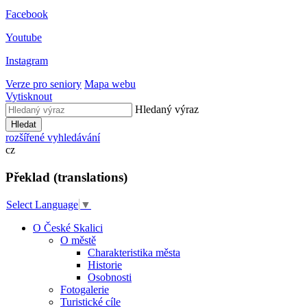
Facebook
Youtube
Instagram
Verze pro seniory
Mapa webu
Vytisknout
Hledaný výraz
Hledat
rozšířené vyhledávání
cz
Překlad (translations)
Select Language
▼
O České Skalici
O městě
Charakteristika města
Historie
Osobnosti
Fotogalerie
Turistické cíle