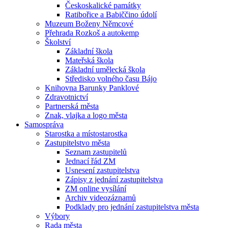
Českoskalické památky
Ratibořice a Babiččino údolí
Muzeum Boženy Němcové
Přehrada Rozkoš a autokemp
Školství
Základní škola
Mateřská škola
Základní umělecká škola
Středisko volného času Bájo
Knihovna Barunky Panklové
Zdravotnictví
Partnerská města
Znak, vlajka a logo města
Samospráva
Starostka a místostarostka
Zastupitelstvo města
Seznam zastupitelů
Jednací řád ZM
Usnesení zastupitelstva
Zápisy z jednání zastupitelstva
ZM online vysílání
Archiv videozáznamů
Podklady pro jednání zastupitelstva města
Výbory
Rada města