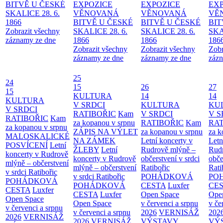
BITVĚ U ČESKÉ
EXPOZICE
EXPOZICE
EX
SKALICE 28. 6.
VĚNOVANÁ
VĚNOVANÁ
VĚ
1866
BITVĚ U ČESKÉ
BITVĚ U ČESKÉ
BIT
Zobrazit všechny
SKALICE 28. 6.
SKALICE 28. 6.
SKA
záznamy ze dne
1866
1866
186
Zobrazit všechny
Zobrazit všechny
Zobr
záznamy ze dne
záznamy ze dne
zázn
25
24
15
26
27
15
KULTURA
14
14
KULTURA
V SRDCI
KULTURA
KU
V SRDCI
RATIBOŘIC
Kam
V SRDCI
V S
RATIBOŘIC
Kam
za kopanou v srpnu
RATIBOŘIC
Kam
RAT
za kopanou v srpnu
ZÁPIS NA VÝLET
za kopanou v srpnu
za k
MALOSKALICKÉ
NA ZÁMEK
Letní koncerty v
Letn
POSVÍCENÍ
Letní
ŽLEBY
Letní
Rudrově mlýně –
Rud
koncerty v Rudrově
koncerty v Rudrově
občerstvení v srdci
obče
mlýně – občerstvení
mlýně – občerstvení
Ratibořic
Rati
v srdci Ratibořic
v srdci Ratibořic
POHÁDKOVÁ
PO
POHÁDKOVÁ
POHÁDKOVÁ
CESTA
Luxfer
CE
CESTA
Luxfer
CESTA
Luxfer
Open Space
Ope
Open Space
Open Space
v červenci a srpnu
v če
v červenci a srpnu
v červenci a srpnu
2026
VERNISÁŽ
202
2026
VERNISÁŽ
2026
VERNISÁŽ
VÝSTAVY
VÝ