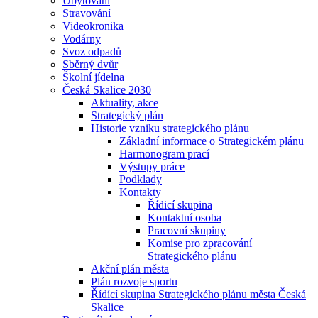
Ubytování
Stravování
Videokronika
Vodárny
Svoz odpadů
Sběrný dvůr
Školní jídelna
Česká Skalice 2030
Aktuality, akce
Strategický plán
Historie vzniku strategického plánu
Základní informace o Strategickém plánu
Harmonogram prací
Výstupy práce
Podklady
Kontakty
Řídicí skupina
Kontaktní osoba
Pracovní skupiny
Komise pro zpracování
Strategického plánu
Akční plán města
Plán rozvoje sportu
Řídící skupina Strategického plánu města Česká
Skalice