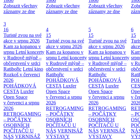
1866
1866
1866
186
Zobrazit všechny
Zobrazit všechny
Zobrazit všechny
Zobr
záznamy ze dne
záznamy ze dne
záznamy ze dne
zázn
3
16
4
5
6
Turisté zvou na své
15
15
15
akce v srpnu 2026
Turisté zvou na své
Turisté zvou na své
Turi
Kam za kopanou v
akce v srpnu 2026
akce v srpnu 2026
akce
srpnu
Letní koncerty
Kam za kopanou v
Kam za kopanou v
Kam
v Rudrově mlýně –
srpnu
Letní koncerty
srpnu
Letní koncerty
srp
občerstvení v srdci
v Rudrově mlýně –
v Rudrově mlýně –
v Ru
Ratibořic
Letní kino
občerstvení v srdci
občerstvení v srdci
obče
Rozkoš v červenci
Ratibořic
Ratibořic
Rati
2026
POHÁDKOVÁ
POHÁDKOVÁ
PO
POHÁDKOVÁ
CESTA
Luxfer
CESTA
Luxfer
CE
CESTA
Luxfer
Open Space
Open Space
Ope
Open Space
v červenci a srpnu
v červenci a srpnu
v če
v červenci a srpnu
2026
2026
202
2026
RETROGAMING
RETROGAMING
RE
RETROGAMING
– POČÁTKY
– POČÁTKY
– 
– POČÁTKY
OSOBNÍCH
OSOBNÍCH
OS
OSOBNÍCH
POČÍTAČŮ U
POČÍTAČŮ U
PO
POČÍTAČŮ U
NÁS
VERNISÁŽ
NÁS
VERNISÁŽ
NÁ
NÁS
VERNISÁŽ
VÝSTAVY
VÝSTAVY
VÝ