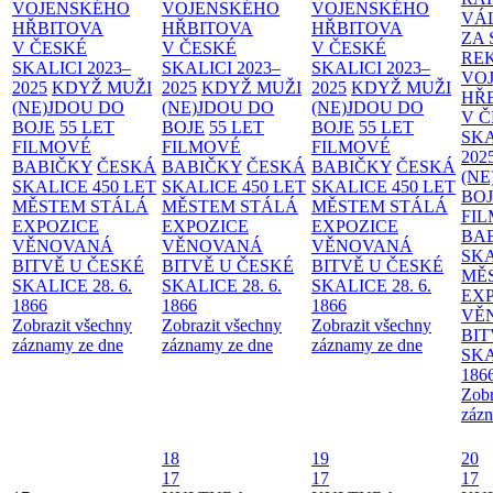
VOJENSKÉHO
VOJENSKÉHO
VOJENSKÉHO
VÁ
HŘBITOVA
HŘBITOVA
HŘBITOVA
ZA
V ČESKÉ
V ČESKÉ
V ČESKÉ
RE
SKALICI 2023–
SKALICI 2023–
SKALICI 2023–
VO
2025
KDYŽ MUŽI
2025
KDYŽ MUŽI
2025
KDYŽ MUŽI
HŘ
(NE)JDOU DO
(NE)JDOU DO
(NE)JDOU DO
V 
BOJE
55 LET
BOJE
55 LET
BOJE
55 LET
SKA
FILMOVÉ
FILMOVÉ
FILMOVÉ
202
BABIČKY
ČESKÁ
BABIČKY
ČESKÁ
BABIČKY
ČESKÁ
(NE
SKALICE 450 LET
SKALICE 450 LET
SKALICE 450 LET
BO
MĚSTEM
STÁLÁ
MĚSTEM
STÁLÁ
MĚSTEM
STÁLÁ
FI
EXPOZICE
EXPOZICE
EXPOZICE
BA
VĚNOVANÁ
VĚNOVANÁ
VĚNOVANÁ
SKA
BITVĚ U ČESKÉ
BITVĚ U ČESKÉ
BITVĚ U ČESKÉ
MĚ
SKALICE 28. 6.
SKALICE 28. 6.
SKALICE 28. 6.
EX
1866
1866
1866
VĚ
Zobrazit všechny
Zobrazit všechny
Zobrazit všechny
BIT
záznamy ze dne
záznamy ze dne
záznamy ze dne
SKA
186
Zobr
zázn
18
19
20
17
17
17