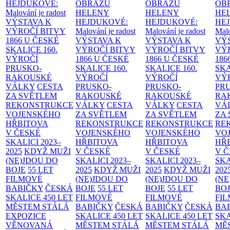
HEJDUKOVÉ:
OBRAZŮ
OBRAZŮ
OB
Malování je radost
HELENY
HELENY
HE
VÝSTAVA K
HEJDUKOVÉ:
HEJDUKOVÉ:
HE
VÝROČÍ BITVY
Malování je radost
Malování je radost
Malo
1866 U ČESKÉ
VÝSTAVA K
VÝSTAVA K
VÝ
SKALICE
160.
VÝROČÍ BITVY
VÝROČÍ BITVY
VÝ
VÝROČÍ
1866 U ČESKÉ
1866 U ČESKÉ
186
PRUSKO-
SKALICE
160.
SKALICE
160.
SK
RAKOUSKÉ
VÝROČÍ
VÝROČÍ
VÝ
VÁLKY
CESTA
PRUSKO-
PRUSKO-
PR
ZA SVĚTLEM
RAKOUSKÉ
RAKOUSKÉ
RA
REKONSTRUKCE
VÁLKY
CESTA
VÁLKY
CESTA
VÁ
VOJENSKÉHO
ZA SVĚTLEM
ZA SVĚTLEM
ZA
HŘBITOVA
REKONSTRUKCE
REKONSTRUKCE
RE
V ČESKÉ
VOJENSKÉHO
VOJENSKÉHO
VO
SKALICI 2023–
HŘBITOVA
HŘBITOVA
HŘ
2025
KDYŽ MUŽI
V ČESKÉ
V ČESKÉ
V 
(NE)JDOU DO
SKALICI 2023–
SKALICI 2023–
SKA
BOJE
55 LET
2025
KDYŽ MUŽI
2025
KDYŽ MUŽI
202
FILMOVÉ
(NE)JDOU DO
(NE)JDOU DO
(NE
BABIČKY
ČESKÁ
BOJE
55 LET
BOJE
55 LET
BO
SKALICE 450 LET
FILMOVÉ
FILMOVÉ
FI
MĚSTEM
STÁLÁ
BABIČKY
ČESKÁ
BABIČKY
ČESKÁ
BA
EXPOZICE
SKALICE 450 LET
SKALICE 450 LET
SKA
VĚNOVANÁ
MĚSTEM
STÁLÁ
MĚSTEM
STÁLÁ
MĚ