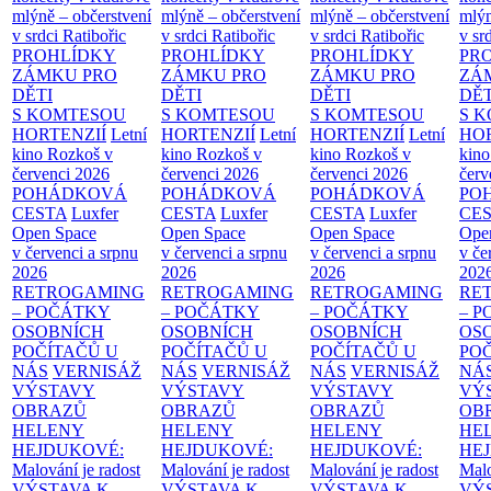
mlýně – občerstvení
mlýně – občerstvení
mlýně – občerstvení
mlýn
v srdci Ratibořic
v srdci Ratibořic
v srdci Ratibořic
v sr
PROHLÍDKY
PROHLÍDKY
PROHLÍDKY
PR
ZÁMKU PRO
ZÁMKU PRO
ZÁMKU PRO
ZÁ
DĚTI
DĚTI
DĚTI
DĚT
S KOMTESOU
S KOMTESOU
S KOMTESOU
S 
HORTENZIÍ
Letní
HORTENZIÍ
Letní
HORTENZIÍ
Letní
HOR
kino Rozkoš v
kino Rozkoš v
kino Rozkoš v
kino
červenci 2026
červenci 2026
červenci 2026
červ
POHÁDKOVÁ
POHÁDKOVÁ
POHÁDKOVÁ
PO
CESTA
Luxfer
CESTA
Luxfer
CESTA
Luxfer
CE
Open Space
Open Space
Open Space
Ope
v červenci a srpnu
v červenci a srpnu
v červenci a srpnu
v če
2026
2026
2026
202
RETROGAMING
RETROGAMING
RETROGAMING
RE
– POČÁTKY
– POČÁTKY
– POČÁTKY
– 
OSOBNÍCH
OSOBNÍCH
OSOBNÍCH
OS
POČÍTAČŮ U
POČÍTAČŮ U
POČÍTAČŮ U
PO
NÁS
VERNISÁŽ
NÁS
VERNISÁŽ
NÁS
VERNISÁŽ
NÁ
VÝSTAVY
VÝSTAVY
VÝSTAVY
VÝ
OBRAZŮ
OBRAZŮ
OBRAZŮ
OB
HELENY
HELENY
HELENY
HE
HEJDUKOVÉ:
HEJDUKOVÉ:
HEJDUKOVÉ:
HE
Malování je radost
Malování je radost
Malování je radost
Malo
VÝSTAVA K
VÝSTAVA K
VÝSTAVA K
VÝ