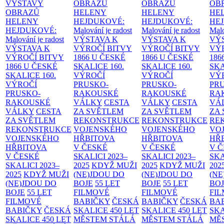
VÝSTAVY
OBRAZŮ
OBRAZŮ
OB
OBRAZŮ
HELENY
HELENY
HE
HELENY
HEJDUKOVÉ:
HEJDUKOVÉ:
HE
HEJDUKOVÉ:
Malování je radost
Malování je radost
Malo
Malování je radost
VÝSTAVA K
VÝSTAVA K
VÝ
VÝSTAVA K
VÝROČÍ BITVY
VÝROČÍ BITVY
VÝ
VÝROČÍ BITVY
1866 U ČESKÉ
1866 U ČESKÉ
186
1866 U ČESKÉ
SKALICE
160.
SKALICE
160.
SK
SKALICE
160.
VÝROČÍ
VÝROČÍ
VÝ
VÝROČÍ
PRUSKO-
PRUSKO-
PR
PRUSKO-
RAKOUSKÉ
RAKOUSKÉ
RA
RAKOUSKÉ
VÁLKY
CESTA
VÁLKY
CESTA
VÁ
VÁLKY
CESTA
ZA SVĚTLEM
ZA SVĚTLEM
ZA
ZA SVĚTLEM
REKONSTRUKCE
REKONSTRUKCE
RE
REKONSTRUKCE
VOJENSKÉHO
VOJENSKÉHO
VO
VOJENSKÉHO
HŘBITOVA
HŘBITOVA
HŘ
HŘBITOVA
V ČESKÉ
V ČESKÉ
V 
V ČESKÉ
SKALICI 2023–
SKALICI 2023–
SKA
SKALICI 2023–
2025
KDYŽ MUŽI
2025
KDYŽ MUŽI
202
2025
KDYŽ MUŽI
(NE)JDOU DO
(NE)JDOU DO
(NE
(NE)JDOU DO
BOJE
55 LET
BOJE
55 LET
BO
BOJE
55 LET
FILMOVÉ
FILMOVÉ
FI
FILMOVÉ
BABIČKY
ČESKÁ
BABIČKY
ČESKÁ
BA
BABIČKY
ČESKÁ
SKALICE 450 LET
SKALICE 450 LET
SKA
SKALICE 450 LET
MĚSTEM
STÁLÁ
MĚSTEM
STÁLÁ
MĚ