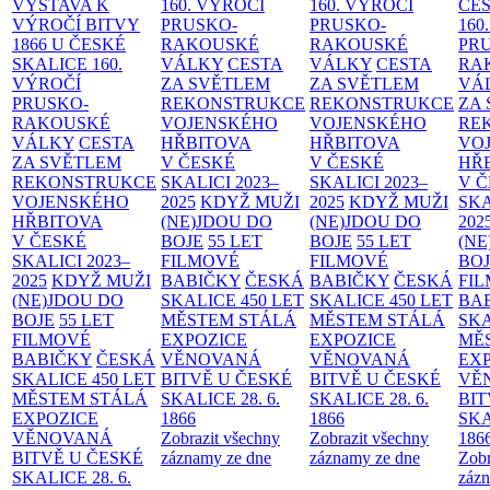
VÝSTAVA K
160. VÝROČÍ
160. VÝROČÍ
ČES
VÝROČÍ BITVY
PRUSKO-
PRUSKO-
160
1866 U ČESKÉ
RAKOUSKÉ
RAKOUSKÉ
PR
SKALICE
160.
VÁLKY
CESTA
VÁLKY
CESTA
RA
VÝROČÍ
ZA SVĚTLEM
ZA SVĚTLEM
VÁ
PRUSKO-
REKONSTRUKCE
REKONSTRUKCE
ZA
RAKOUSKÉ
VOJENSKÉHO
VOJENSKÉHO
RE
VÁLKY
CESTA
HŘBITOVA
HŘBITOVA
VO
ZA SVĚTLEM
V ČESKÉ
V ČESKÉ
HŘ
REKONSTRUKCE
SKALICI 2023–
SKALICI 2023–
V 
VOJENSKÉHO
2025
KDYŽ MUŽI
2025
KDYŽ MUŽI
SKA
HŘBITOVA
(NE)JDOU DO
(NE)JDOU DO
202
V ČESKÉ
BOJE
55 LET
BOJE
55 LET
(NE
SKALICI 2023–
FILMOVÉ
FILMOVÉ
BO
2025
KDYŽ MUŽI
BABIČKY
ČESKÁ
BABIČKY
ČESKÁ
FI
(NE)JDOU DO
SKALICE 450 LET
SKALICE 450 LET
BA
BOJE
55 LET
MĚSTEM
STÁLÁ
MĚSTEM
STÁLÁ
SKA
FILMOVÉ
EXPOZICE
EXPOZICE
MĚ
BABIČKY
ČESKÁ
VĚNOVANÁ
VĚNOVANÁ
EX
SKALICE 450 LET
BITVĚ U ČESKÉ
BITVĚ U ČESKÉ
VĚ
MĚSTEM
STÁLÁ
SKALICE 28. 6.
SKALICE 28. 6.
BIT
EXPOZICE
1866
1866
SKA
VĚNOVANÁ
Zobrazit všechny
Zobrazit všechny
186
BITVĚ U ČESKÉ
záznamy ze dne
záznamy ze dne
Zobr
SKALICE 28. 6.
zázn