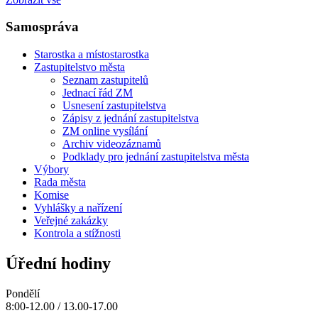
Samospráva
Starostka a místostarostka
Zastupitelstvo města
Seznam zastupitelů
Jednací řád ZM
Usnesení zastupitelstva
Zápisy z jednání zastupitelstva
ZM online vysílání
Archiv videozáznamů
Podklady pro jednání zastupitelstva města
Výbory
Rada města
Komise
Vyhlášky a nařízení
Veřejné zakázky
Kontrola a stížnosti
Úřední hodiny
Pondělí
8:00-12.00 / 13.00-17.00