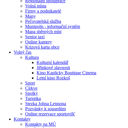
Regionální spolupráce
Volná místa
Firmy a podnikatelé
Mapy
Pečovatelská služba
Munipolis - informační systém
Mapa sběrných míst
Senior taxi
Online kamery
Krizová karta obce
Volný čas
Kultura
Kulturní kalendář
Jiřinkové slavnosti
Kino Kaplicky Boutique Cinema
Letní kino Rozkoš
Sport
Církve
Spolky
Turistika
Stezka Johna Lennona
Pozvánky k sousedům
Online rezervace sportovišť
Kontakty
Kontakty na MÚ