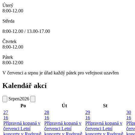
Úterý
8:00-12.00
Středa
8:00-12.00 / 13.00-17.00
Čtvrtek
8:00-12.00
Pátek
8:00-12:00
V červenci a srpnu je úřad každý pátek pro veřejnost uzavřen
Kalendář akcí
Srpen
2026
Po
Út
St
27
28
29
30
16
16
16
16
Přípravná kopaná v
Přípravná kopaná v
Přípravná kopaná v
Příp
červenci
Letní
červenci
Letní
červenci
Letní
červ
koncerty v Rudrově
koncerty v Rudrově
koncerty v Rudrově
konc