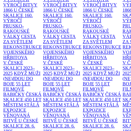
VÝROČÍ BITVY
VÝROČÍ BITVY
VÝROČÍ BITVY
VÝ
1866 U ČESKÉ
1866 U ČESKÉ
1866 U ČESKÉ
186
SKALICE
160.
SKALICE
160.
SKALICE
160.
SK
VÝROČÍ
VÝROČÍ
VÝROČÍ
VÝ
PRUSKO-
PRUSKO-
PRUSKO-
PR
RAKOUSKÉ
RAKOUSKÉ
RAKOUSKÉ
RA
VÁLKY
CESTA
VÁLKY
CESTA
VÁLKY
CESTA
VÁ
ZA SVĚTLEM
ZA SVĚTLEM
ZA SVĚTLEM
ZA
REKONSTRUKCE
REKONSTRUKCE
REKONSTRUKCE
RE
VOJENSKÉHO
VOJENSKÉHO
VOJENSKÉHO
VO
HŘBITOVA
HŘBITOVA
HŘBITOVA
HŘ
V ČESKÉ
V ČESKÉ
V ČESKÉ
V 
SKALICI 2023–
SKALICI 2023–
SKALICI 2023–
SKA
2025
KDYŽ MUŽI
2025
KDYŽ MUŽI
2025
KDYŽ MUŽI
202
(NE)JDOU DO
(NE)JDOU DO
(NE)JDOU DO
(NE
BOJE
55 LET
BOJE
55 LET
BOJE
55 LET
BO
FILMOVÉ
FILMOVÉ
FILMOVÉ
FI
BABIČKY
ČESKÁ
BABIČKY
ČESKÁ
BABIČKY
ČESKÁ
BA
SKALICE 450 LET
SKALICE 450 LET
SKALICE 450 LET
SKA
MĚSTEM
STÁLÁ
MĚSTEM
STÁLÁ
MĚSTEM
STÁLÁ
MĚ
EXPOZICE
EXPOZICE
EXPOZICE
EX
VĚNOVANÁ
VĚNOVANÁ
VĚNOVANÁ
VĚ
BITVĚ U ČESKÉ
BITVĚ U ČESKÉ
BITVĚ U ČESKÉ
BIT
SKALICE 28. 6.
SKALICE 28. 6.
SKALICE 28. 6.
SKA