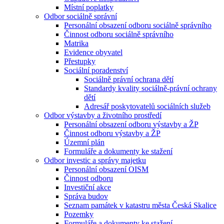
Místní poplatky
Odbor sociálně správní
Personální obsazení odboru sociálně správního
Činnost odboru sociálně správního
Matrika
Evidence obyvatel
Přestupky
Sociální poradenství
Sociálně právní ochrana dětí
Standardy kvality sociálně-právní ochrany
dětí
Adresář poskytovatelů sociálních služeb
Odbor výstavby a životního prostředí
Personální obsazení odboru výstavby a ŽP
Činnost odboru výstavby a ŽP
Územní plán
Formuláře a dokumenty ke stažení
Odbor investic a správy majetku
Personální obsazení OISM
Činnost odboru
Investiční akce
Správa budov
Seznam památek v katastru města Česká Skalice
Pozemky
Formuláře a dokumenty ke stažení