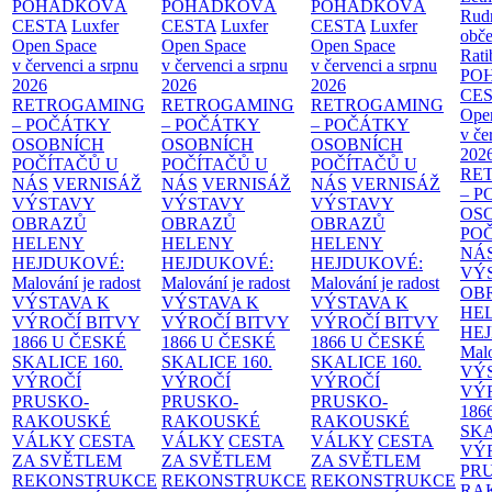
POHÁDKOVÁ
POHÁDKOVÁ
POHÁDKOVÁ
Rud
CESTA
Luxfer
CESTA
Luxfer
CESTA
Luxfer
obče
Open Space
Open Space
Open Space
Rati
v červenci a srpnu
v červenci a srpnu
v červenci a srpnu
PO
2026
2026
2026
CE
RETROGAMING
RETROGAMING
RETROGAMING
Ope
– POČÁTKY
– POČÁTKY
– POČÁTKY
v če
OSOBNÍCH
OSOBNÍCH
OSOBNÍCH
202
POČÍTAČŮ U
POČÍTAČŮ U
POČÍTAČŮ U
RE
NÁS
VERNISÁŽ
NÁS
VERNISÁŽ
NÁS
VERNISÁŽ
– 
VÝSTAVY
VÝSTAVY
VÝSTAVY
OS
OBRAZŮ
OBRAZŮ
OBRAZŮ
PO
HELENY
HELENY
HELENY
NÁ
HEJDUKOVÉ:
HEJDUKOVÉ:
HEJDUKOVÉ:
VÝ
Malování je radost
Malování je radost
Malování je radost
OB
VÝSTAVA K
VÝSTAVA K
VÝSTAVA K
HE
VÝROČÍ BITVY
VÝROČÍ BITVY
VÝROČÍ BITVY
HE
1866 U ČESKÉ
1866 U ČESKÉ
1866 U ČESKÉ
Malo
SKALICE
160.
SKALICE
160.
SKALICE
160.
VÝ
VÝROČÍ
VÝROČÍ
VÝROČÍ
VÝ
PRUSKO-
PRUSKO-
PRUSKO-
186
RAKOUSKÉ
RAKOUSKÉ
RAKOUSKÉ
SK
VÁLKY
CESTA
VÁLKY
CESTA
VÁLKY
CESTA
VÝ
ZA SVĚTLEM
ZA SVĚTLEM
ZA SVĚTLEM
PR
REKONSTRUKCE
REKONSTRUKCE
REKONSTRUKCE
RA