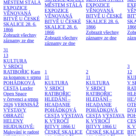
MĚSTEM
STÁLÁ
MĚSTEM
STÁLÁ
EXPOZICE
EX
EXPOZICE
EXPOZICE
VĚNOVANÁ
VĚ
VĚNOVANÁ
VĚNOVANÁ
BITVĚ U ČESKÉ
BIT
BITVĚ U ČESKÉ
BITVĚ U ČESKÉ
SKALICE 28. 6.
SKA
SKALICE 28. 6.
SKALICE 28. 6.
1866
186
1866
1866
Zobrazit všechny
Zobr
Zobrazit všechny
Zobrazit všechny
záznamy ze dne
zázn
záznamy ze dne
záznamy ze dne
31
13
KULTURA
V SRDCI
3
RATIBOŘIC
Kam
1
2
12
za kopanou v srpnu
11
11
KU
POHÁDKOVÁ
KULTURA
KULTURA
V S
CESTA
Luxfer
V SRDCI
V SRDCI
RAT
Open Space
RATIBOŘIC
RATIBOŘIC
HLE
v červenci a srpnu
HLEDÁNÍ –
HLEDÁNÍ –
HĽ
2026
VERNISÁŽ
HĽADANIE
HĽADANIE
OT
VÝSTAVY
POHÁDKOVÁ
POHÁDKOVÁ
DV
OBRAZŮ
CESTA
VÝSTAVA
CESTA
VÝSTAVA
PO
HELENY
K VÝROČÍ
K VÝROČÍ
CE
HEJDUKOVÉ:
BITVY 1866 U
BITVY 1866 U
K 
Malování je radost
ČESKÉ SKALICE
ČESKÉ SKALICE
BIT