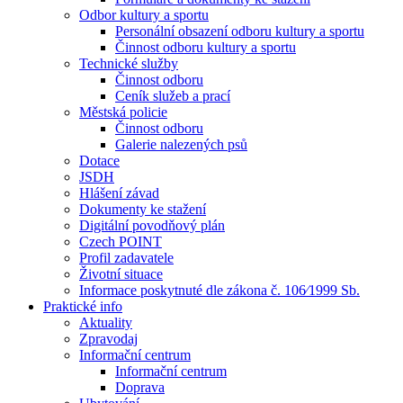
Odbor kultury a sportu
Personální obsazení odboru kultury a sportu
Činnost odboru kultury a sportu
Technické služby
Činnost odboru
Ceník služeb a prací
Městská policie
Činnost odboru
Galerie nalezených psů
Dotace
JSDH
Hlášení závad
Dokumenty ke stažení
Digitální povodňový plán
Czech POINT
Profil zadavatele
Životní situace
Informace poskytnuté dle zákona č. 106⁄1999 Sb.
Praktické info
Aktuality
Zpravodaj
Informační centrum
Informační centrum
Doprava