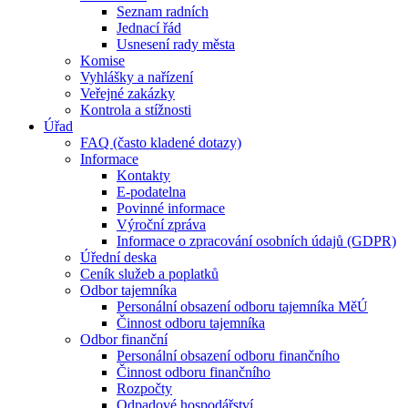
Seznam radních
Jednací řád
Usnesení rady města
Komise
Vyhlášky a nařízení
Veřejné zakázky
Kontrola a stížnosti
Úřad
FAQ (často kladené dotazy)
Informace
Kontakty
E-podatelna
Povinné informace
Výroční zpráva
Informace o zpracování osobních údajů (GDPR)
Úřední deska
Ceník služeb a poplatků
Odbor tajemníka
Personální obsazení odboru tajemníka MěÚ
Činnost odboru tajemníka
Odbor finanční
Personální obsazení odboru finančního
Činnost odboru finančního
Rozpočty
Odpadové hospodářství