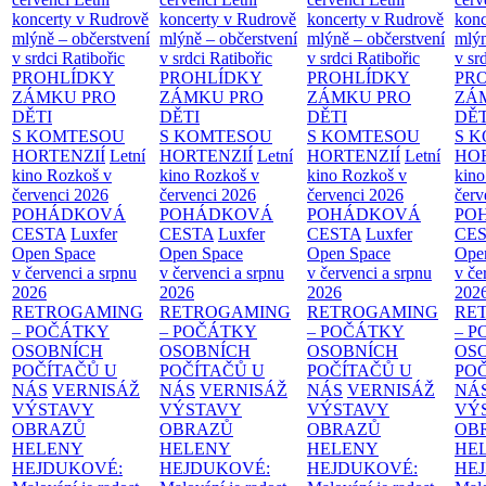
koncerty v Rudrově
koncerty v Rudrově
koncerty v Rudrově
konc
mlýně – občerstvení
mlýně – občerstvení
mlýně – občerstvení
mlýn
v srdci Ratibořic
v srdci Ratibořic
v srdci Ratibořic
v sr
PROHLÍDKY
PROHLÍDKY
PROHLÍDKY
PR
ZÁMKU PRO
ZÁMKU PRO
ZÁMKU PRO
ZÁ
DĚTI
DĚTI
DĚTI
DĚT
S KOMTESOU
S KOMTESOU
S KOMTESOU
S 
HORTENZIÍ
Letní
HORTENZIÍ
Letní
HORTENZIÍ
Letní
HOR
kino Rozkoš v
kino Rozkoš v
kino Rozkoš v
kino
červenci 2026
červenci 2026
červenci 2026
červ
POHÁDKOVÁ
POHÁDKOVÁ
POHÁDKOVÁ
PO
CESTA
Luxfer
CESTA
Luxfer
CESTA
Luxfer
CE
Open Space
Open Space
Open Space
Ope
v červenci a srpnu
v červenci a srpnu
v červenci a srpnu
v če
2026
2026
2026
202
RETROGAMING
RETROGAMING
RETROGAMING
RE
– POČÁTKY
– POČÁTKY
– POČÁTKY
– 
OSOBNÍCH
OSOBNÍCH
OSOBNÍCH
OS
POČÍTAČŮ U
POČÍTAČŮ U
POČÍTAČŮ U
PO
NÁS
VERNISÁŽ
NÁS
VERNISÁŽ
NÁS
VERNISÁŽ
NÁ
VÝSTAVY
VÝSTAVY
VÝSTAVY
VÝ
OBRAZŮ
OBRAZŮ
OBRAZŮ
OB
HELENY
HELENY
HELENY
HE
HEJDUKOVÉ:
HEJDUKOVÉ:
HEJDUKOVÉ:
HE