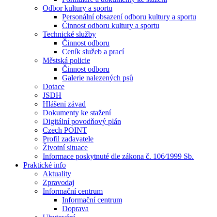
Odbor kultury a sportu
Personální obsazení odboru kultury a sportu
Činnost odboru kultury a sportu
Technické služby
Činnost odboru
Ceník služeb a prací
Městská policie
Činnost odboru
Galerie nalezených psů
Dotace
JSDH
Hlášení závad
Dokumenty ke stažení
Digitální povodňový plán
Czech POINT
Profil zadavatele
Životní situace
Informace poskytnuté dle zákona č. 106⁄1999 Sb.
Praktické info
Aktuality
Zpravodaj
Informační centrum
Informační centrum
Doprava