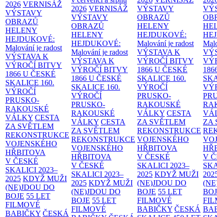
2026
VERNISÁŽ
2026
VERNISÁŽ
VÝSTAVY
VÝ
VÝSTAVY
VÝSTAVY
OBRAZŮ
OB
OBRAZŮ
OBRAZŮ
HELENY
HE
HELENY
HELENY
HEJDUKOVÉ:
HE
HEJDUKOVÉ:
HEJDUKOVÉ:
Malování je radost
Malo
Malování je radost
Malování je radost
VÝSTAVA K
VÝ
VÝSTAVA K
VÝSTAVA K
VÝROČÍ BITVY
VÝ
VÝROČÍ BITVY
VÝROČÍ BITVY
1866 U ČESKÉ
186
1866 U ČESKÉ
1866 U ČESKÉ
SKALICE
160.
SK
SKALICE
160.
SKALICE
160.
VÝROČÍ
VÝ
VÝROČÍ
VÝROČÍ
PRUSKO-
PR
PRUSKO-
PRUSKO-
RAKOUSKÉ
RA
RAKOUSKÉ
RAKOUSKÉ
VÁLKY
CESTA
VÁ
VÁLKY
CESTA
VÁLKY
CESTA
ZA SVĚTLEM
ZA
ZA SVĚTLEM
ZA SVĚTLEM
REKONSTRUKCE
RE
REKONSTRUKCE
REKONSTRUKCE
VOJENSKÉHO
VO
VOJENSKÉHO
VOJENSKÉHO
HŘBITOVA
HŘ
HŘBITOVA
HŘBITOVA
V ČESKÉ
V 
V ČESKÉ
V ČESKÉ
SKALICI 2023–
SKA
SKALICI 2023–
SKALICI 2023–
2025
KDYŽ MUŽI
202
2025
KDYŽ MUŽI
2025
KDYŽ MUŽI
(NE)JDOU DO
(NE
(NE)JDOU DO
(NE)JDOU DO
BOJE
55 LET
BO
BOJE
55 LET
BOJE
55 LET
FILMOVÉ
FI
FILMOVÉ
FILMOVÉ
BABIČKY
ČESKÁ
BA
BABIČKY
ČESKÁ