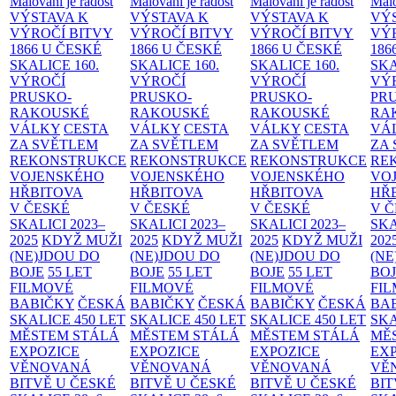
Malování je radost
Malování je radost
Malování je radost
Malo
VÝSTAVA K
VÝSTAVA K
VÝSTAVA K
VÝ
VÝROČÍ BITVY
VÝROČÍ BITVY
VÝROČÍ BITVY
VÝ
1866 U ČESKÉ
1866 U ČESKÉ
1866 U ČESKÉ
186
SKALICE
160.
SKALICE
160.
SKALICE
160.
SK
VÝROČÍ
VÝROČÍ
VÝROČÍ
VÝ
PRUSKO-
PRUSKO-
PRUSKO-
PR
RAKOUSKÉ
RAKOUSKÉ
RAKOUSKÉ
RA
VÁLKY
CESTA
VÁLKY
CESTA
VÁLKY
CESTA
VÁ
ZA SVĚTLEM
ZA SVĚTLEM
ZA SVĚTLEM
ZA
REKONSTRUKCE
REKONSTRUKCE
REKONSTRUKCE
RE
VOJENSKÉHO
VOJENSKÉHO
VOJENSKÉHO
VO
HŘBITOVA
HŘBITOVA
HŘBITOVA
HŘ
V ČESKÉ
V ČESKÉ
V ČESKÉ
V 
SKALICI 2023–
SKALICI 2023–
SKALICI 2023–
SKA
2025
KDYŽ MUŽI
2025
KDYŽ MUŽI
2025
KDYŽ MUŽI
202
(NE)JDOU DO
(NE)JDOU DO
(NE)JDOU DO
(NE
BOJE
55 LET
BOJE
55 LET
BOJE
55 LET
BO
FILMOVÉ
FILMOVÉ
FILMOVÉ
FI
BABIČKY
ČESKÁ
BABIČKY
ČESKÁ
BABIČKY
ČESKÁ
BA
SKALICE 450 LET
SKALICE 450 LET
SKALICE 450 LET
SKA
MĚSTEM
STÁLÁ
MĚSTEM
STÁLÁ
MĚSTEM
STÁLÁ
MĚ
EXPOZICE
EXPOZICE
EXPOZICE
EX
VĚNOVANÁ
VĚNOVANÁ
VĚNOVANÁ
VĚ
BITVĚ U ČESKÉ
BITVĚ U ČESKÉ
BITVĚ U ČESKÉ
BIT