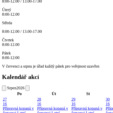
8:00-12.00 / 13.00-17.00
Úterý
8:00-12.00
Středa
8:00-12.00 / 13.00-17.00
Čtvrtek
8:00-12.00
Pátek
8:00-12:00
V červenci a srpnu je úřad každý pátek pro veřejnost uzavřen
Kalendář akcí
Srpen
2026
Po
Út
St
27
28
29
30
16
16
16
16
Přípravná kopaná v
Přípravná kopaná v
Přípravná kopaná v
Příp
červenci
Letní
červenci
Letní
červenci
Letní
červ