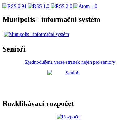
Munipolis - informační systém
Senioři
Zjednodušená verze stránek nejen pro seniory
Rozklikávací rozpočet