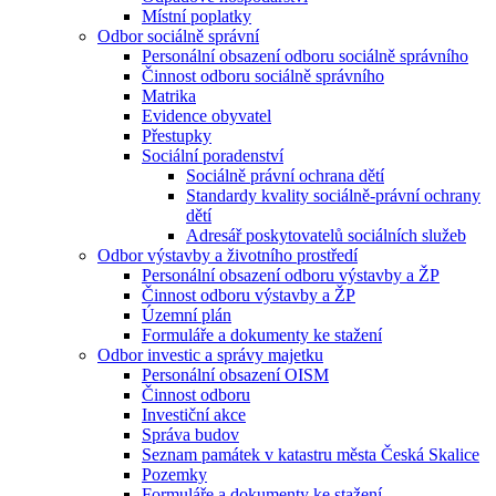
Místní poplatky
Odbor sociálně správní
Personální obsazení odboru sociálně správního
Činnost odboru sociálně správního
Matrika
Evidence obyvatel
Přestupky
Sociální poradenství
Sociálně právní ochrana dětí
Standardy kvality sociálně-právní ochrany
dětí
Adresář poskytovatelů sociálních služeb
Odbor výstavby a životního prostředí
Personální obsazení odboru výstavby a ŽP
Činnost odboru výstavby a ŽP
Územní plán
Formuláře a dokumenty ke stažení
Odbor investic a správy majetku
Personální obsazení OISM
Činnost odboru
Investiční akce
Správa budov
Seznam památek v katastru města Česká Skalice
Pozemky
Formuláře a dokumenty ke stažení