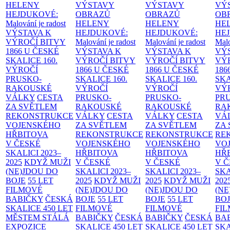
HELENY
VÝSTAVY
VÝSTAVY
VÝ
HEJDUKOVÉ:
OBRAZŮ
OBRAZŮ
OB
Malování je radost
HELENY
HELENY
HE
VÝSTAVA K
HEJDUKOVÉ:
HEJDUKOVÉ:
HE
VÝROČÍ BITVY
Malování je radost
Malování je radost
Malo
1866 U ČESKÉ
VÝSTAVA K
VÝSTAVA K
VÝ
SKALICE
160.
VÝROČÍ BITVY
VÝROČÍ BITVY
VÝ
VÝROČÍ
1866 U ČESKÉ
1866 U ČESKÉ
186
PRUSKO-
SKALICE
160.
SKALICE
160.
SK
RAKOUSKÉ
VÝROČÍ
VÝROČÍ
VÝ
VÁLKY
CESTA
PRUSKO-
PRUSKO-
PR
ZA SVĚTLEM
RAKOUSKÉ
RAKOUSKÉ
RA
REKONSTRUKCE
VÁLKY
CESTA
VÁLKY
CESTA
VÁ
VOJENSKÉHO
ZA SVĚTLEM
ZA SVĚTLEM
ZA
HŘBITOVA
REKONSTRUKCE
REKONSTRUKCE
RE
V ČESKÉ
VOJENSKÉHO
VOJENSKÉHO
VO
SKALICI 2023–
HŘBITOVA
HŘBITOVA
HŘ
2025
KDYŽ MUŽI
V ČESKÉ
V ČESKÉ
V 
(NE)JDOU DO
SKALICI 2023–
SKALICI 2023–
SKA
BOJE
55 LET
2025
KDYŽ MUŽI
2025
KDYŽ MUŽI
202
FILMOVÉ
(NE)JDOU DO
(NE)JDOU DO
(NE
BABIČKY
ČESKÁ
BOJE
55 LET
BOJE
55 LET
BO
SKALICE 450 LET
FILMOVÉ
FILMOVÉ
FI
MĚSTEM
STÁLÁ
BABIČKY
ČESKÁ
BABIČKY
ČESKÁ
BA
EXPOZICE
SKALICE 450 LET
SKALICE 450 LET
SKA