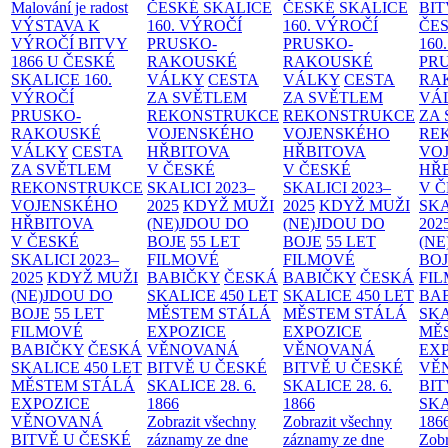
Malování je radost
ČESKÉ SKALICE
ČESKÉ SKALICE
BIT
VÝSTAVA K
160. VÝROČÍ
160. VÝROČÍ
ČES
VÝROČÍ BITVY
PRUSKO-
PRUSKO-
160
1866 U ČESKÉ
RAKOUSKÉ
RAKOUSKÉ
PR
SKALICE
160.
VÁLKY
CESTA
VÁLKY
CESTA
RA
VÝROČÍ
ZA SVĚTLEM
ZA SVĚTLEM
VÁ
PRUSKO-
REKONSTRUKCE
REKONSTRUKCE
ZA
RAKOUSKÉ
VOJENSKÉHO
VOJENSKÉHO
RE
VÁLKY
CESTA
HŘBITOVA
HŘBITOVA
VO
ZA SVĚTLEM
V ČESKÉ
V ČESKÉ
HŘ
REKONSTRUKCE
SKALICI 2023–
SKALICI 2023–
V 
VOJENSKÉHO
2025
KDYŽ MUŽI
2025
KDYŽ MUŽI
SKA
HŘBITOVA
(NE)JDOU DO
(NE)JDOU DO
202
V ČESKÉ
BOJE
55 LET
BOJE
55 LET
(NE
SKALICI 2023–
FILMOVÉ
FILMOVÉ
BO
2025
KDYŽ MUŽI
BABIČKY
ČESKÁ
BABIČKY
ČESKÁ
FI
(NE)JDOU DO
SKALICE 450 LET
SKALICE 450 LET
BA
BOJE
55 LET
MĚSTEM
STÁLÁ
MĚSTEM
STÁLÁ
SKA
FILMOVÉ
EXPOZICE
EXPOZICE
MĚ
BABIČKY
ČESKÁ
VĚNOVANÁ
VĚNOVANÁ
EX
SKALICE 450 LET
BITVĚ U ČESKÉ
BITVĚ U ČESKÉ
VĚ
MĚSTEM
STÁLÁ
SKALICE 28. 6.
SKALICE 28. 6.
BIT
EXPOZICE
1866
1866
SKA
VĚNOVANÁ
Zobrazit všechny
Zobrazit všechny
186
BITVĚ U ČESKÉ
záznamy ze dne
záznamy ze dne
Zobr