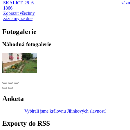
SKALICE 28. 6.
zázn
1866
Zobrazit všechny
záznamy ze dne
Fotogalerie
Náhodná fotogalerie
Anketa
Vybírali jsme královnu Jiřinkových slavností
Exporty do RSS