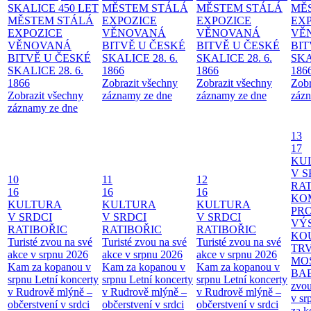
SKALICE 450 LET
MĚSTEM
STÁLÁ
MĚSTEM
STÁLÁ
MĚ
MĚSTEM
STÁLÁ
EXPOZICE
EXPOZICE
EX
EXPOZICE
VĚNOVANÁ
VĚNOVANÁ
VĚ
VĚNOVANÁ
BITVĚ U ČESKÉ
BITVĚ U ČESKÉ
BIT
BITVĚ U ČESKÉ
SKALICE 28. 6.
SKALICE 28. 6.
SKA
SKALICE 28. 6.
1866
1866
186
1866
Zobrazit všechny
Zobrazit všechny
Zobr
Zobrazit všechny
záznamy ze dne
záznamy ze dne
zázn
záznamy ze dne
13
17
KU
V S
10
11
12
RAT
16
16
16
KO
KULTURA
KULTURA
KULTURA
PR
V SRDCI
V SRDCI
V SRDCI
VÝ
RATIBOŘIC
RATIBOŘIC
RATIBOŘIC
KO
Turisté zvou na své
Turisté zvou na své
Turisté zvou na své
TR
akce v srpnu 2026
akce v srpnu 2026
akce v srpnu 2026
MO
Kam za kopanou v
Kam za kopanou v
Kam za kopanou v
BA
srpnu
Letní koncerty
srpnu
Letní koncerty
srpnu
Letní koncerty
zvou
v Rudrově mlýně –
v Rudrově mlýně –
v Rudrově mlýně –
v sr
občerstvení v srdci
občerstvení v srdci
občerstvení v srdci
za k