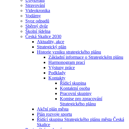
Ubytování
Stravování
Videokronika
Vodárny
Svoz odpadů
Sběrný dvůr
Školní jídelna
Česká Skalice 2030
Aktuality, akce
Strategický plán
Historie vzniku strategického plánu
Základní informace o Strategickém plánu
Harmonogram prací
Výstupy práce
Podklady
Kontakty
Řídicí skupina
Kontaktní osoba
Pracovní skupiny
Komise pro zpracování
Strategického plánu
Akční plán města
Plán rozvoje sportu
Řídící skupina Strategického plánu města Česká
Skalice