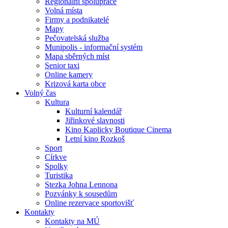
Regionální spolupráce
Volná místa
Firmy a podnikatelé
Mapy
Pečovatelská služba
Munipolis - informační systém
Mapa sběrných míst
Senior taxi
Online kamery
Krizová karta obce
Volný čas
Kultura
Kulturní kalendář
Jiřinkové slavnosti
Kino Kaplicky Boutique Cinema
Letní kino Rozkoš
Sport
Církve
Spolky
Turistika
Stezka Johna Lennona
Pozvánky k sousedům
Online rezervace sportovišť
Kontakty
Kontakty na MÚ