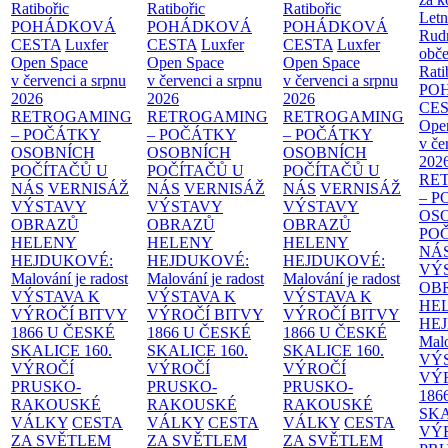
Ratibořic
Ratibořic
Ratibořic
Letn
POHÁDKOVÁ
POHÁDKOVÁ
POHÁDKOVÁ
Rud
CESTA
Luxfer
CESTA
Luxfer
CESTA
Luxfer
obče
Open Space
Open Space
Open Space
Rati
v červenci a srpnu
v červenci a srpnu
v červenci a srpnu
PO
2026
2026
2026
CE
RETROGAMING
RETROGAMING
RETROGAMING
Ope
– POČÁTKY
– POČÁTKY
– POČÁTKY
v če
OSOBNÍCH
OSOBNÍCH
OSOBNÍCH
202
POČÍTAČŮ U
POČÍTAČŮ U
POČÍTAČŮ U
RE
NÁS
VERNISÁŽ
NÁS
VERNISÁŽ
NÁS
VERNISÁŽ
– 
VÝSTAVY
VÝSTAVY
VÝSTAVY
OS
OBRAZŮ
OBRAZŮ
OBRAZŮ
PO
HELENY
HELENY
HELENY
NÁ
HEJDUKOVÉ:
HEJDUKOVÉ:
HEJDUKOVÉ:
VÝ
Malování je radost
Malování je radost
Malování je radost
OB
VÝSTAVA K
VÝSTAVA K
VÝSTAVA K
HE
VÝROČÍ BITVY
VÝROČÍ BITVY
VÝROČÍ BITVY
HE
1866 U ČESKÉ
1866 U ČESKÉ
1866 U ČESKÉ
Malo
SKALICE
160.
SKALICE
160.
SKALICE
160.
VÝ
VÝROČÍ
VÝROČÍ
VÝROČÍ
VÝ
PRUSKO-
PRUSKO-
PRUSKO-
186
RAKOUSKÉ
RAKOUSKÉ
RAKOUSKÉ
SK
VÁLKY
CESTA
VÁLKY
CESTA
VÁLKY
CESTA
VÝ
ZA SVĚTLEM
ZA SVĚTLEM
ZA SVĚTLEM