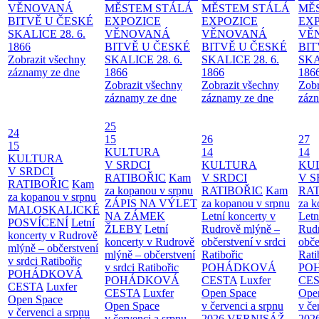
VĚNOVANÁ
MĚSTEM
STÁLÁ
MĚSTEM
STÁLÁ
MĚ
BITVĚ U ČESKÉ
EXPOZICE
EXPOZICE
EX
SKALICE 28. 6.
VĚNOVANÁ
VĚNOVANÁ
VĚ
1866
BITVĚ U ČESKÉ
BITVĚ U ČESKÉ
BIT
Zobrazit všechny
SKALICE 28. 6.
SKALICE 28. 6.
SKA
záznamy ze dne
1866
1866
186
Zobrazit všechny
Zobrazit všechny
Zobr
záznamy ze dne
záznamy ze dne
zázn
25
24
15
26
27
15
KULTURA
14
14
KULTURA
V SRDCI
KULTURA
KU
V SRDCI
RATIBOŘIC
Kam
V SRDCI
V S
RATIBOŘIC
Kam
za kopanou v srpnu
RATIBOŘIC
Kam
RAT
za kopanou v srpnu
ZÁPIS NA VÝLET
za kopanou v srpnu
za k
MALOSKALICKÉ
NA ZÁMEK
Letní koncerty v
Letn
POSVÍCENÍ
Letní
ŽLEBY
Letní
Rudrově mlýně –
Rud
koncerty v Rudrově
koncerty v Rudrově
občerstvení v srdci
obče
mlýně – občerstvení
mlýně – občerstvení
Ratibořic
Rati
v srdci Ratibořic
v srdci Ratibořic
POHÁDKOVÁ
PO
POHÁDKOVÁ
POHÁDKOVÁ
CESTA
Luxfer
CE
CESTA
Luxfer
CESTA
Luxfer
Open Space
Ope
Open Space
Open Space
v červenci a srpnu
v če
v červenci a srpnu
v červenci a srpnu
2026
VERNISÁŽ
202