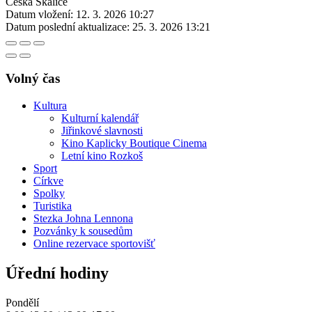
Česká Skalice
Datum vložení:
12. 3. 2026 10:27
Datum poslední aktualizace:
25. 3. 2026 13:21
Volný čas
Kultura
Kulturní kalendář
Jiřinkové slavnosti
Kino Kaplicky Boutique Cinema
Letní kino Rozkoš
Sport
Církve
Spolky
Turistika
Stezka Johna Lennona
Pozvánky k sousedům
Online rezervace sportovišť
Úřední hodiny
Pondělí