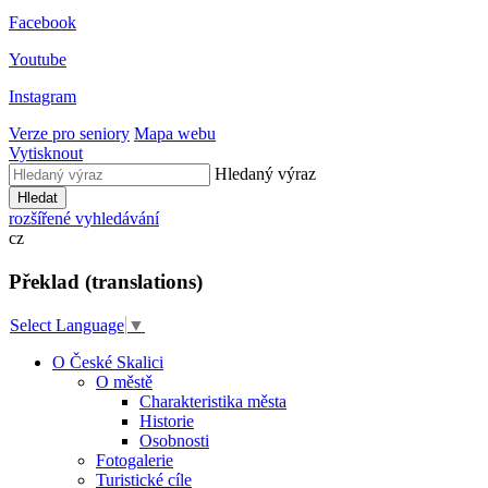
Facebook
Youtube
Instagram
Verze pro seniory
Mapa webu
Vytisknout
Hledaný výraz
Hledat
rozšířené vyhledávání
cz
Překlad (translations)
Select Language
▼
O České Skalici
O městě
Charakteristika města
Historie
Osobnosti
Fotogalerie
Turistické cíle