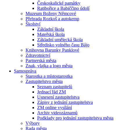
Českoskalické památky
Ratibořice a Babiččino údolí
Muzeum Boženy Němcové
Přehrada Rozkoš a autokemp
Školství
Základní škola
Mateřská škola
Základní umělecká škola
Středisko volného času Bájo
Knihovna Barunky Panklové
Zdravotnictví
Partnerská města
Znak, vlajka a logo města
Samospráva
Starostka a místostarostka
Zastupitelstvo města
Seznam zastupitelů
Jednací řád ZM
Usnesení zastupitelstva
Zápisy z jednání zastupitelstva
ZM online vysílání
Archiv videozáznamů
Podklady pro jednání zastupitelstva města
Výbory
Rada města