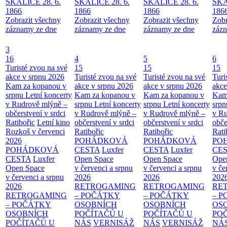
SKALICE 28. 6.
SKALICE 28. 6.
SKALICE 28. 6.
SKA
1866
1866
1866
186
Zobrazit všechny
Zobrazit všechny
Zobrazit všechny
Zobr
záznamy ze dne
záznamy ze dne
záznamy ze dne
zázn
3
16
4
5
6
Turisté zvou na své
15
15
15
akce v srpnu 2026
Turisté zvou na své
Turisté zvou na své
Turi
Kam za kopanou v
akce v srpnu 2026
akce v srpnu 2026
akce
srpnu
Letní koncerty
Kam za kopanou v
Kam za kopanou v
Kam
v Rudrově mlýně –
srpnu
Letní koncerty
srpnu
Letní koncerty
srp
občerstvení v srdci
v Rudrově mlýně –
v Rudrově mlýně –
v Ru
Ratibořic
Letní kino
občerstvení v srdci
občerstvení v srdci
obče
Rozkoš v červenci
Ratibořic
Ratibořic
Rati
2026
POHÁDKOVÁ
POHÁDKOVÁ
PO
POHÁDKOVÁ
CESTA
Luxfer
CESTA
Luxfer
CE
CESTA
Luxfer
Open Space
Open Space
Ope
Open Space
v červenci a srpnu
v červenci a srpnu
v če
v červenci a srpnu
2026
2026
202
2026
RETROGAMING
RETROGAMING
RE
RETROGAMING
– POČÁTKY
– POČÁTKY
– 
– POČÁTKY
OSOBNÍCH
OSOBNÍCH
OS
OSOBNÍCH
POČÍTAČŮ U
POČÍTAČŮ U
PO
POČÍTAČŮ U
NÁS
VERNISÁŽ
NÁS
VERNISÁŽ
NÁ