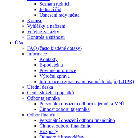
Seznam radních
Jednací řád
Usnesení rady města
Komise
Vyhlášky a nařízení
Veřejné zakázky
Kontrola a stížnosti
Úřad
FAQ (často kladené dotazy)
Informace
Kontakty
E-podatelna
Povinné informace
Výroční zpráva
Informace o zpracování osobních údajů (GDPR)
Úřední deska
Ceník služeb a poplatků
Odbor tajemníka
Personální obsazení odboru tajemníka MěÚ
Činnost odboru tajemníka
Odbor finanční
Personální obsazení odboru finančního
Činnost odboru finančního
Rozpočty
Odpadové hospodářství