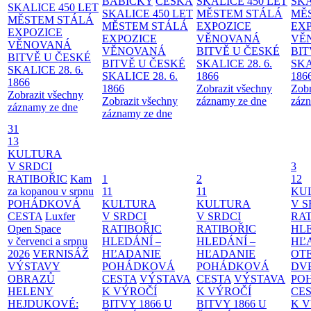
BABIČKY
ČESKÁ
SKALICE 450 LET
SKA
SKALICE 450 LET
SKALICE 450 LET
MĚSTEM
STÁLÁ
MĚ
MĚSTEM
STÁLÁ
MĚSTEM
STÁLÁ
EXPOZICE
EX
EXPOZICE
EXPOZICE
VĚNOVANÁ
VĚ
VĚNOVANÁ
VĚNOVANÁ
BITVĚ U ČESKÉ
BIT
BITVĚ U ČESKÉ
BITVĚ U ČESKÉ
SKALICE 28. 6.
SKA
SKALICE 28. 6.
SKALICE 28. 6.
1866
186
1866
1866
Zobrazit všechny
Zobr
Zobrazit všechny
Zobrazit všechny
záznamy ze dne
zázn
záznamy ze dne
záznamy ze dne
31
13
KULTURA
V SRDCI
3
RATIBOŘIC
Kam
1
2
12
za kopanou v srpnu
11
11
KU
POHÁDKOVÁ
KULTURA
KULTURA
V S
CESTA
Luxfer
V SRDCI
V SRDCI
RAT
Open Space
RATIBOŘIC
RATIBOŘIC
HLE
v červenci a srpnu
HLEDÁNÍ –
HLEDÁNÍ –
HĽ
2026
VERNISÁŽ
HĽADANIE
HĽADANIE
OT
VÝSTAVY
POHÁDKOVÁ
POHÁDKOVÁ
DV
OBRAZŮ
CESTA
VÝSTAVA
CESTA
VÝSTAVA
PO
HELENY
K VÝROČÍ
K VÝROČÍ
CE
HEJDUKOVÉ:
BITVY 1866 U
BITVY 1866 U
K 