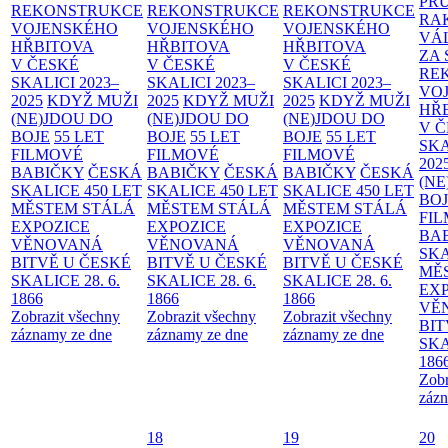
PR
REKONSTRUKCE
REKONSTRUKCE
REKONSTRUKCE
RA
VOJENSKÉHO
VOJENSKÉHO
VOJENSKÉHO
VÁ
HŘBITOVA
HŘBITOVA
HŘBITOVA
ZA
V ČESKÉ
V ČESKÉ
V ČESKÉ
RE
SKALICI 2023–
SKALICI 2023–
SKALICI 2023–
VO
2025
KDYŽ MUŽI
2025
KDYŽ MUŽI
2025
KDYŽ MUŽI
HŘ
(NE)JDOU DO
(NE)JDOU DO
(NE)JDOU DO
V 
BOJE
55 LET
BOJE
55 LET
BOJE
55 LET
SKA
FILMOVÉ
FILMOVÉ
FILMOVÉ
202
BABIČKY
ČESKÁ
BABIČKY
ČESKÁ
BABIČKY
ČESKÁ
(NE
SKALICE 450 LET
SKALICE 450 LET
SKALICE 450 LET
BO
MĚSTEM
STÁLÁ
MĚSTEM
STÁLÁ
MĚSTEM
STÁLÁ
FI
EXPOZICE
EXPOZICE
EXPOZICE
BA
VĚNOVANÁ
VĚNOVANÁ
VĚNOVANÁ
SKA
BITVĚ U ČESKÉ
BITVĚ U ČESKÉ
BITVĚ U ČESKÉ
MĚ
SKALICE 28. 6.
SKALICE 28. 6.
SKALICE 28. 6.
EX
1866
1866
1866
VĚ
Zobrazit všechny
Zobrazit všechny
Zobrazit všechny
BIT
záznamy ze dne
záznamy ze dne
záznamy ze dne
SKA
186
Zobr
zázn
18
19
20