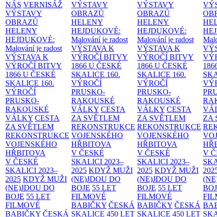
NÁS
VERNISÁŽ
VÝSTAVY
VÝSTAVY
VÝ
VÝSTAVY
OBRAZŮ
OBRAZŮ
OB
OBRAZŮ
HELENY
HELENY
HE
HELENY
HEJDUKOVÉ:
HEJDUKOVÉ:
HE
HEJDUKOVÉ:
Malování je radost
Malování je radost
Malo
Malování je radost
VÝSTAVA K
VÝSTAVA K
VÝ
VÝSTAVA K
VÝROČÍ BITVY
VÝROČÍ BITVY
VÝ
VÝROČÍ BITVY
1866 U ČESKÉ
1866 U ČESKÉ
186
1866 U ČESKÉ
SKALICE
160.
SKALICE
160.
SK
SKALICE
160.
VÝROČÍ
VÝROČÍ
VÝ
VÝROČÍ
PRUSKO-
PRUSKO-
PR
PRUSKO-
RAKOUSKÉ
RAKOUSKÉ
RA
RAKOUSKÉ
VÁLKY
CESTA
VÁLKY
CESTA
VÁ
VÁLKY
CESTA
ZA SVĚTLEM
ZA SVĚTLEM
ZA
ZA SVĚTLEM
REKONSTRUKCE
REKONSTRUKCE
RE
REKONSTRUKCE
VOJENSKÉHO
VOJENSKÉHO
VO
VOJENSKÉHO
HŘBITOVA
HŘBITOVA
HŘ
HŘBITOVA
V ČESKÉ
V ČESKÉ
V 
V ČESKÉ
SKALICI 2023–
SKALICI 2023–
SKA
SKALICI 2023–
2025
KDYŽ MUŽI
2025
KDYŽ MUŽI
202
2025
KDYŽ MUŽI
(NE)JDOU DO
(NE)JDOU DO
(NE
(NE)JDOU DO
BOJE
55 LET
BOJE
55 LET
BO
BOJE
55 LET
FILMOVÉ
FILMOVÉ
FI
FILMOVÉ
BABIČKY
ČESKÁ
BABIČKY
ČESKÁ
BA
BABIČKY
ČESKÁ
SKALICE 450 LET
SKALICE 450 LET
SKA