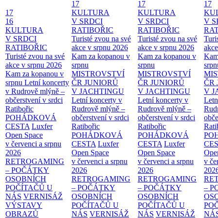
17
17
17
17
KULTURA
KULTURA
KU
16
V SRDCI
V SRDCI
V S
KULTURA
RATIBOŘIC
RATIBOŘIC
RAT
V SRDCI
Turisté zvou na své
Turisté zvou na své
Turi
RATIBOŘIC
akce v srpnu 2026
akce v srpnu 2026
akce
Turisté zvou na své
Kam za kopanou v
Kam za kopanou v
Kam
akce v srpnu 2026
srpnu
srpnu
srpn
Kam za kopanou v
MISTROVSTVÍ
MISTROVSTVÍ
MI
srpnu
Letní koncerty
ČR JUNIORŮ
ČR JUNIORŮ
ČR 
v Rudrově mlýně –
V JACHTINGU
V JACHTINGU
V 
občerstvení v srdci
Letní koncerty v
Letní koncerty v
Letn
Ratibořic
Rudrově mlýně –
Rudrově mlýně –
Rud
POHÁDKOVÁ
občerstvení v srdci
občerstvení v srdci
obče
CESTA
Luxfer
Ratibořic
Ratibořic
Rati
Open Space
POHÁDKOVÁ
POHÁDKOVÁ
PO
v červenci a srpnu
CESTA
Luxfer
CESTA
Luxfer
CE
2026
Open Space
Open Space
Ope
RETROGAMING
v červenci a srpnu
v červenci a srpnu
v če
– POČÁTKY
2026
2026
202
OSOBNÍCH
RETROGAMING
RETROGAMING
RE
POČÍTAČŮ U
– POČÁTKY
– POČÁTKY
– 
NÁS
VERNISÁŽ
OSOBNÍCH
OSOBNÍCH
OS
VÝSTAVY
POČÍTAČŮ U
POČÍTAČŮ U
PO
OBRAZŮ
NÁS
VERNISÁŽ
NÁS
VERNISÁŽ
NÁ