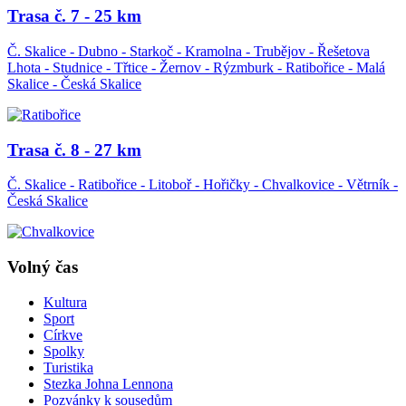
Trasa č. 7 - 25 km
Č. Skalice - Dubno - Starkoč - Kramolna - Trubějov - Řešetova
Lhota - Studnice - Třtice - Žernov - Rýzmburk - Ratibořice - Malá
Skalice - Česká Skalice
Trasa č. 8 - 27 km
Č. Skalice - Ratibořice - Litoboř - Hořičky - Chvalkovice - Větrník -
Česká Skalice
Volný čas
Kultura
Sport
Církve
Spolky
Turistika
Stezka Johna Lennona
Pozvánky k sousedům