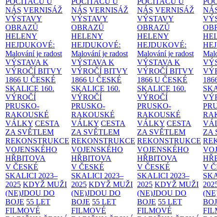
POČÍTAČŮ U
POČÍTAČŮ U
POČÍTAČŮ U
PO
NÁS
VERNISÁŽ
NÁS
VERNISÁŽ
NÁS
VERNISÁŽ
NÁ
VÝSTAVY
VÝSTAVY
VÝSTAVY
VÝ
OBRAZŮ
OBRAZŮ
OBRAZŮ
OB
HELENY
HELENY
HELENY
HE
HEJDUKOVÉ:
HEJDUKOVÉ:
HEJDUKOVÉ:
HE
Malování je radost
Malování je radost
Malování je radost
Malo
VÝSTAVA K
VÝSTAVA K
VÝSTAVA K
VÝ
VÝROČÍ BITVY
VÝROČÍ BITVY
VÝROČÍ BITVY
VÝ
1866 U ČESKÉ
1866 U ČESKÉ
1866 U ČESKÉ
186
SKALICE
160.
SKALICE
160.
SKALICE
160.
SK
VÝROČÍ
VÝROČÍ
VÝROČÍ
VÝ
PRUSKO-
PRUSKO-
PRUSKO-
PR
RAKOUSKÉ
RAKOUSKÉ
RAKOUSKÉ
RA
VÁLKY
CESTA
VÁLKY
CESTA
VÁLKY
CESTA
VÁ
ZA SVĚTLEM
ZA SVĚTLEM
ZA SVĚTLEM
ZA
REKONSTRUKCE
REKONSTRUKCE
REKONSTRUKCE
RE
VOJENSKÉHO
VOJENSKÉHO
VOJENSKÉHO
VO
HŘBITOVA
HŘBITOVA
HŘBITOVA
HŘ
V ČESKÉ
V ČESKÉ
V ČESKÉ
V 
SKALICI 2023–
SKALICI 2023–
SKALICI 2023–
SKA
2025
KDYŽ MUŽI
2025
KDYŽ MUŽI
2025
KDYŽ MUŽI
202
(NE)JDOU DO
(NE)JDOU DO
(NE)JDOU DO
(NE
BOJE
55 LET
BOJE
55 LET
BOJE
55 LET
BO
FILMOVÉ
FILMOVÉ
FILMOVÉ
FI