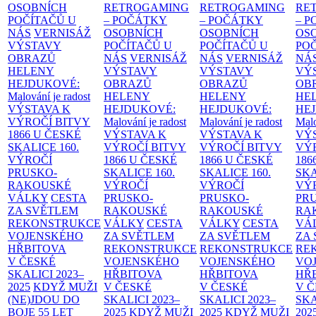
OSOBNÍCH
RETROGAMING
RETROGAMING
RE
POČÍTAČŮ U
– POČÁTKY
– POČÁTKY
– 
NÁS
VERNISÁŽ
OSOBNÍCH
OSOBNÍCH
OS
VÝSTAVY
POČÍTAČŮ U
POČÍTAČŮ U
PO
OBRAZŮ
NÁS
VERNISÁŽ
NÁS
VERNISÁŽ
NÁ
HELENY
VÝSTAVY
VÝSTAVY
VÝ
HEJDUKOVÉ:
OBRAZŮ
OBRAZŮ
OB
Malování je radost
HELENY
HELENY
HE
VÝSTAVA K
HEJDUKOVÉ:
HEJDUKOVÉ:
HE
VÝROČÍ BITVY
Malování je radost
Malování je radost
Malo
1866 U ČESKÉ
VÝSTAVA K
VÝSTAVA K
VÝ
SKALICE
160.
VÝROČÍ BITVY
VÝROČÍ BITVY
VÝ
VÝROČÍ
1866 U ČESKÉ
1866 U ČESKÉ
186
PRUSKO-
SKALICE
160.
SKALICE
160.
SK
RAKOUSKÉ
VÝROČÍ
VÝROČÍ
VÝ
VÁLKY
CESTA
PRUSKO-
PRUSKO-
PR
ZA SVĚTLEM
RAKOUSKÉ
RAKOUSKÉ
RA
REKONSTRUKCE
VÁLKY
CESTA
VÁLKY
CESTA
VÁ
VOJENSKÉHO
ZA SVĚTLEM
ZA SVĚTLEM
ZA
HŘBITOVA
REKONSTRUKCE
REKONSTRUKCE
RE
V ČESKÉ
VOJENSKÉHO
VOJENSKÉHO
VO
SKALICI 2023–
HŘBITOVA
HŘBITOVA
HŘ
2025
KDYŽ MUŽI
V ČESKÉ
V ČESKÉ
V 
(NE)JDOU DO
SKALICI 2023–
SKALICI 2023–
SKA
BOJE
55 LET
2025
KDYŽ MUŽI
2025
KDYŽ MUŽI
202