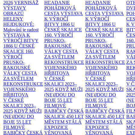
2026
VERNISÁŽ
HĽADANIE
HĽADANIE
OT
VÝSTAVY
POHÁDKOVÁ
POHÁDKOVÁ
DV
OBRAZŮ
CESTA
VÝSTAVA
CESTA
VÝSTAVA
PO
HELENY
K VÝROČÍ
K VÝROČÍ
CE
HEJDUKOVÉ:
BITVY 1866 U
BITVY 1866 U
K 
Malování je radost
ČESKÉ SKALICE
ČESKÉ SKALICE
BIT
VÝSTAVA K
160. VÝROČÍ
160. VÝROČÍ
ČES
VÝROČÍ BITVY
PRUSKO-
PRUSKO-
160
1866 U ČESKÉ
RAKOUSKÉ
RAKOUSKÉ
PR
SKALICE
160.
VÁLKY
CESTA
VÁLKY
CESTA
RA
VÝROČÍ
ZA SVĚTLEM
ZA SVĚTLEM
VÁ
PRUSKO-
REKONSTRUKCE
REKONSTRUKCE
ZA
RAKOUSKÉ
VOJENSKÉHO
VOJENSKÉHO
RE
VÁLKY
CESTA
HŘBITOVA
HŘBITOVA
VO
ZA SVĚTLEM
V ČESKÉ
V ČESKÉ
HŘ
REKONSTRUKCE
SKALICI 2023–
SKALICI 2023–
V 
VOJENSKÉHO
2025
KDYŽ MUŽI
2025
KDYŽ MUŽI
SKA
HŘBITOVA
(NE)JDOU DO
(NE)JDOU DO
202
V ČESKÉ
BOJE
55 LET
BOJE
55 LET
(NE
SKALICI 2023–
FILMOVÉ
FILMOVÉ
BO
2025
KDYŽ MUŽI
BABIČKY
ČESKÁ
BABIČKY
ČESKÁ
FI
(NE)JDOU DO
SKALICE 450 LET
SKALICE 450 LET
BA
BOJE
55 LET
MĚSTEM
STÁLÁ
MĚSTEM
STÁLÁ
SKA
FILMOVÉ
EXPOZICE
EXPOZICE
MĚ
BABIČKY
ČESKÁ
VĚNOVANÁ
VĚNOVANÁ
EX