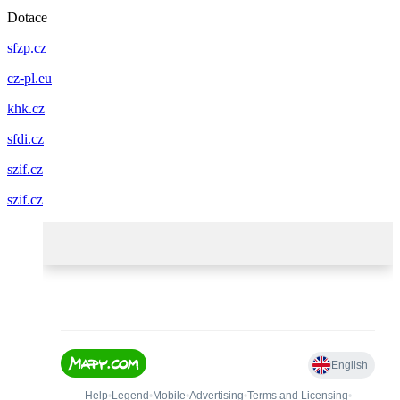
Dotace
sfzp.cz
cz-pl.eu
khk.cz
sfdi.cz
szif.cz
szif.cz