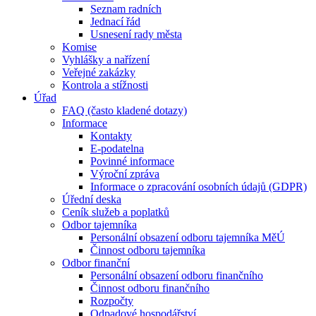
Seznam radních
Jednací řád
Usnesení rady města
Komise
Vyhlášky a nařízení
Veřejné zakázky
Kontrola a stížnosti
Úřad
FAQ (často kladené dotazy)
Informace
Kontakty
E-podatelna
Povinné informace
Výroční zpráva
Informace o zpracování osobních údajů (GDPR)
Úřední deska
Ceník služeb a poplatků
Odbor tajemníka
Personální obsazení odboru tajemníka MěÚ
Činnost odboru tajemníka
Odbor finanční
Personální obsazení odboru finančního
Činnost odboru finančního
Rozpočty
Odpadové hospodářství