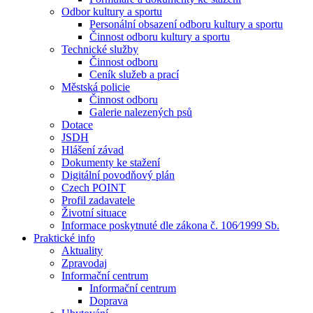
Odbor kultury a sportu
Personální obsazení odboru kultury a sportu
Činnost odboru kultury a sportu
Technické služby
Činnost odboru
Ceník služeb a prací
Městská policie
Činnost odboru
Galerie nalezených psů
Dotace
JSDH
Hlášení závad
Dokumenty ke stažení
Digitální povodňový plán
Czech POINT
Profil zadavatele
Životní situace
Informace poskytnuté dle zákona č. 106⁄1999 Sb.
Praktické info
Aktuality
Zpravodaj
Informační centrum
Informační centrum
Doprava