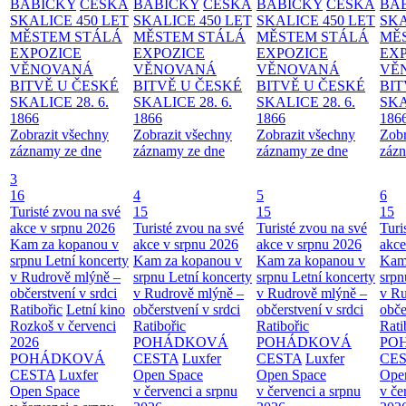
BABIČKY
ČESKÁ
BABIČKY
ČESKÁ
BABIČKY
ČESKÁ
BA
SKALICE 450 LET
SKALICE 450 LET
SKALICE 450 LET
SKA
MĚSTEM
STÁLÁ
MĚSTEM
STÁLÁ
MĚSTEM
STÁLÁ
MĚ
EXPOZICE
EXPOZICE
EXPOZICE
EX
VĚNOVANÁ
VĚNOVANÁ
VĚNOVANÁ
VĚ
BITVĚ U ČESKÉ
BITVĚ U ČESKÉ
BITVĚ U ČESKÉ
BIT
SKALICE 28. 6.
SKALICE 28. 6.
SKALICE 28. 6.
SKA
1866
1866
1866
186
Zobrazit všechny
Zobrazit všechny
Zobrazit všechny
Zobr
záznamy ze dne
záznamy ze dne
záznamy ze dne
zázn
3
16
4
5
6
Turisté zvou na své
15
15
15
akce v srpnu 2026
Turisté zvou na své
Turisté zvou na své
Turi
Kam za kopanou v
akce v srpnu 2026
akce v srpnu 2026
akce
srpnu
Letní koncerty
Kam za kopanou v
Kam za kopanou v
Kam
v Rudrově mlýně –
srpnu
Letní koncerty
srpnu
Letní koncerty
srp
občerstvení v srdci
v Rudrově mlýně –
v Rudrově mlýně –
v Ru
Ratibořic
Letní kino
občerstvení v srdci
občerstvení v srdci
obče
Rozkoš v červenci
Ratibořic
Ratibořic
Rati
2026
POHÁDKOVÁ
POHÁDKOVÁ
PO
POHÁDKOVÁ
CESTA
Luxfer
CESTA
Luxfer
CE
CESTA
Luxfer
Open Space
Open Space
Ope
Open Space
v červenci a srpnu
v červenci a srpnu
v če