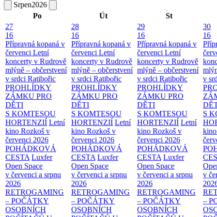
Srpen
2026
Po
Út
St
27
28
29
30
16
16
16
16
Přípravná kopaná v
Přípravná kopaná v
Přípravná kopaná v
Příp
červenci
Letní
červenci
Letní
červenci
Letní
červ
koncerty v Rudrově
koncerty v Rudrově
koncerty v Rudrově
konc
mlýně – občerstvení
mlýně – občerstvení
mlýně – občerstvení
mlýn
v srdci Ratibořic
v srdci Ratibořic
v srdci Ratibořic
v sr
PROHLÍDKY
PROHLÍDKY
PROHLÍDKY
PR
ZÁMKU PRO
ZÁMKU PRO
ZÁMKU PRO
ZÁ
DĚTI
DĚTI
DĚTI
DĚT
S KOMTESOU
S KOMTESOU
S KOMTESOU
S 
HORTENZIÍ
Letní
HORTENZIÍ
Letní
HORTENZIÍ
Letní
HOR
kino Rozkoš v
kino Rozkoš v
kino Rozkoš v
kino
červenci 2026
červenci 2026
červenci 2026
červ
POHÁDKOVÁ
POHÁDKOVÁ
POHÁDKOVÁ
PO
CESTA
Luxfer
CESTA
Luxfer
CESTA
Luxfer
CE
Open Space
Open Space
Open Space
Ope
v červenci a srpnu
v červenci a srpnu
v červenci a srpnu
v če
2026
2026
2026
202
RETROGAMING
RETROGAMING
RETROGAMING
RE
– POČÁTKY
– POČÁTKY
– POČÁTKY
– 
OSOBNÍCH
OSOBNÍCH
OSOBNÍCH
OS