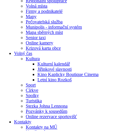
Regionální spolupráce
Volná místa
Firmy a podnikatelé
Mapy
Pečovatelská služba
Munipolis - informační systém
Mapa sběrných míst
Senior taxi
Online kamery
Krizová karta obce
Volný čas
Kultura
Kulturní kalendář
Jiřinkové slavnosti
Kino Kaplicky Boutique Cinema
Letní kino Rozkoš
Sport
Církve
Spolky
Turistika
Stezka Johna Lennona
Pozvánky k sousedům
Online rezervace sportovišť
Kontakty
Kontakty na MÚ