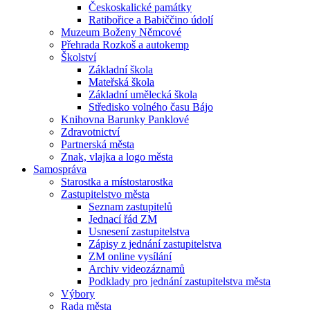
Českoskalické památky
Ratibořice a Babiččino údolí
Muzeum Boženy Němcové
Přehrada Rozkoš a autokemp
Školství
Základní škola
Mateřská škola
Základní umělecká škola
Středisko volného času Bájo
Knihovna Barunky Panklové
Zdravotnictví
Partnerská města
Znak, vlajka a logo města
Samospráva
Starostka a místostarostka
Zastupitelstvo města
Seznam zastupitelů
Jednací řád ZM
Usnesení zastupitelstva
Zápisy z jednání zastupitelstva
ZM online vysílání
Archiv videozáznamů
Podklady pro jednání zastupitelstva města
Výbory
Rada města