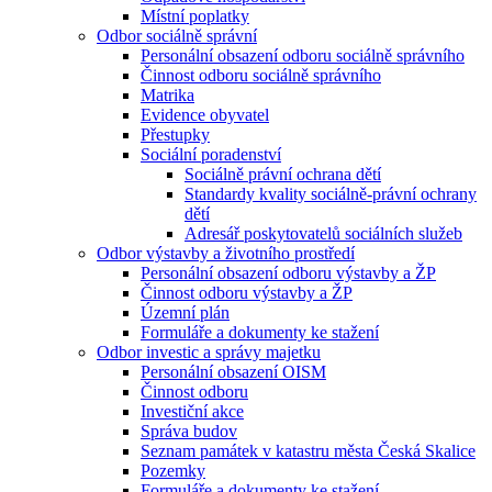
Místní poplatky
Odbor sociálně správní
Personální obsazení odboru sociálně správního
Činnost odboru sociálně správního
Matrika
Evidence obyvatel
Přestupky
Sociální poradenství
Sociálně právní ochrana dětí
Standardy kvality sociálně-právní ochrany
dětí
Adresář poskytovatelů sociálních služeb
Odbor výstavby a životního prostředí
Personální obsazení odboru výstavby a ŽP
Činnost odboru výstavby a ŽP
Územní plán
Formuláře a dokumenty ke stažení
Odbor investic a správy majetku
Personální obsazení OISM
Činnost odboru
Investiční akce
Správa budov
Seznam památek v katastru města Česká Skalice
Pozemky
Formuláře a dokumenty ke stažení