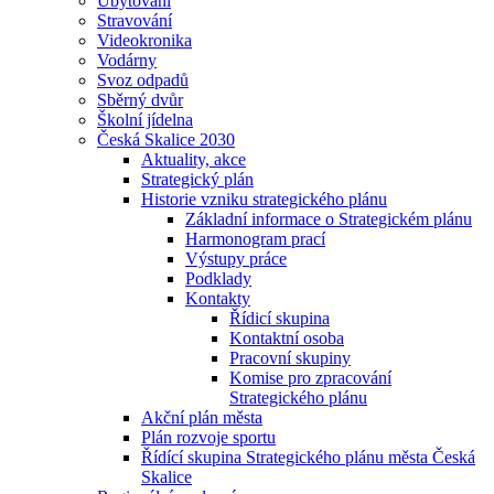
Ubytování
Stravování
Videokronika
Vodárny
Svoz odpadů
Sběrný dvůr
Školní jídelna
Česká Skalice 2030
Aktuality, akce
Strategický plán
Historie vzniku strategického plánu
Základní informace o Strategickém plánu
Harmonogram prací
Výstupy práce
Podklady
Kontakty
Řídicí skupina
Kontaktní osoba
Pracovní skupiny
Komise pro zpracování
Strategického plánu
Akční plán města
Plán rozvoje sportu
Řídící skupina Strategického plánu města Česká
Skalice