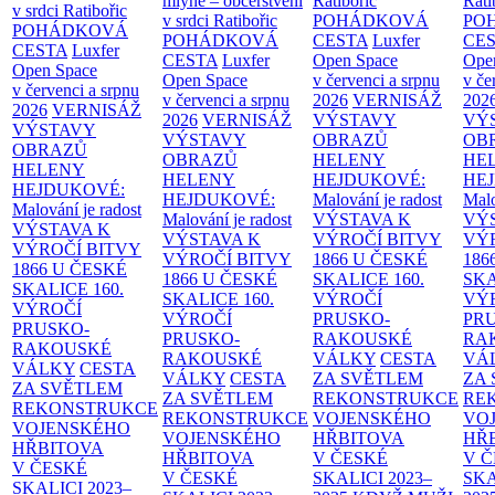
mlýně – občerstvení
Ratibořic
Rati
v srdci Ratibořic
v srdci Ratibořic
POHÁDKOVÁ
PO
POHÁDKOVÁ
POHÁDKOVÁ
CESTA
Luxfer
CE
CESTA
Luxfer
CESTA
Luxfer
Open Space
Ope
Open Space
Open Space
v červenci a srpnu
v če
v červenci a srpnu
v červenci a srpnu
2026
VERNISÁŽ
202
2026
VERNISÁŽ
2026
VERNISÁŽ
VÝSTAVY
VÝ
VÝSTAVY
VÝSTAVY
OBRAZŮ
OB
OBRAZŮ
OBRAZŮ
HELENY
HE
HELENY
HELENY
HEJDUKOVÉ:
HE
HEJDUKOVÉ:
HEJDUKOVÉ:
Malování je radost
Malo
Malování je radost
Malování je radost
VÝSTAVA K
VÝ
VÝSTAVA K
VÝSTAVA K
VÝROČÍ BITVY
VÝ
VÝROČÍ BITVY
VÝROČÍ BITVY
1866 U ČESKÉ
186
1866 U ČESKÉ
1866 U ČESKÉ
SKALICE
160.
SK
SKALICE
160.
SKALICE
160.
VÝROČÍ
VÝ
VÝROČÍ
VÝROČÍ
PRUSKO-
PR
PRUSKO-
PRUSKO-
RAKOUSKÉ
RA
RAKOUSKÉ
RAKOUSKÉ
VÁLKY
CESTA
VÁ
VÁLKY
CESTA
VÁLKY
CESTA
ZA SVĚTLEM
ZA
ZA SVĚTLEM
ZA SVĚTLEM
REKONSTRUKCE
RE
REKONSTRUKCE
REKONSTRUKCE
VOJENSKÉHO
VO
VOJENSKÉHO
VOJENSKÉHO
HŘBITOVA
HŘ
HŘBITOVA
HŘBITOVA
V ČESKÉ
V 
V ČESKÉ
V ČESKÉ
SKALICI 2023–
SKA
SKALICI 2023–