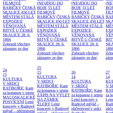
FILMOVÉ
(NE)JDOU DO
(NE)JDOU DO
(NE
BABIČKY
ČESKÁ
BOJE
55 LET
BOJE
55 LET
BO
SKALICE 450 LET
FILMOVÉ
FILMOVÉ
FI
MĚSTEM
STÁLÁ
BABIČKY
ČESKÁ
BABIČKY
ČESKÁ
BA
EXPOZICE
SKALICE 450 LET
SKALICE 450 LET
SKA
VĚNOVANÁ
MĚSTEM
STÁLÁ
MĚSTEM
STÁLÁ
MĚ
BITVĚ U ČESKÉ
EXPOZICE
EXPOZICE
EX
SKALICE 28. 6.
VĚNOVANÁ
VĚNOVANÁ
VĚ
1866
BITVĚ U ČESKÉ
BITVĚ U ČESKÉ
BIT
Zobrazit všechny
SKALICE 28. 6.
SKALICE 28. 6.
SKA
záznamy ze dne
1866
1866
186
Zobrazit všechny
Zobrazit všechny
Zobr
záznamy ze dne
záznamy ze dne
zázn
25
24
15
26
27
15
KULTURA
14
14
KULTURA
V SRDCI
KULTURA
KU
V SRDCI
RATIBOŘIC
Kam
V SRDCI
V S
RATIBOŘIC
Kam
za kopanou v srpnu
RATIBOŘIC
Kam
RAT
za kopanou v srpnu
ZÁPIS NA VÝLET
za kopanou v srpnu
za k
MALOSKALICKÉ
NA ZÁMEK
Letní koncerty v
Letn
POSVÍCENÍ
Letní
ŽLEBY
Letní
Rudrově mlýně –
Rud
koncerty v Rudrově
koncerty v Rudrově
občerstvení v srdci
obče
mlýně – občerstvení