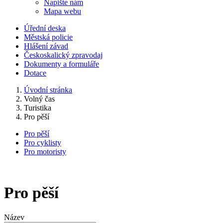
Napište nám
Mapa webu
Úřední deska
Městská policie
Hlášení závad
Českoskalický zpravodaj
Dokumenty a formuláře
Dotace
Úvodní stránka
Volný čas
Turistika
Pro pěší
Pro pěší
Pro cyklisty
Pro motoristy
Pro pěší
Název