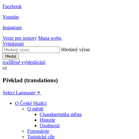
Facebook
Youtube
Instagram
Verze pro seniory
Mapa webu
Vytisknout
Hledaný výraz
Hledat
rozšířené vyhledávání
cz
Překlad (translations)
Select Language
▼
O České Skalici
O městě
Charakteristika města
Historie
Osobnosti
Fotogalerie
Turistické cíle