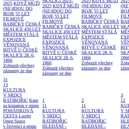
SKALICI 2023–
2025
KDYŽ MUŽI
202
2025
KDYŽ MUŽI
2025
KDYŽ MUŽI
(NE)JDOU DO
(NE
(NE)JDOU DO
(NE)JDOU DO
BOJE
55 LET
BO
BOJE
55 LET
BOJE
55 LET
FILMOVÉ
FI
FILMOVÉ
FILMOVÉ
BABIČKY
ČESKÁ
BA
BABIČKY
ČESKÁ
BABIČKY
ČESKÁ
SKALICE 450 LET
SKA
SKALICE 450 LET
SKALICE 450 LET
MĚSTEM
STÁLÁ
MĚ
MĚSTEM
STÁLÁ
MĚSTEM
STÁLÁ
EXPOZICE
EX
EXPOZICE
EXPOZICE
VĚNOVANÁ
VĚ
VĚNOVANÁ
VĚNOVANÁ
BITVĚ U ČESKÉ
BIT
BITVĚ U ČESKÉ
BITVĚ U ČESKÉ
SKALICE 28. 6.
SKA
SKALICE 28. 6.
SKALICE 28. 6.
1866
186
1866
1866
Zobrazit všechny
Zobr
Zobrazit všechny
Zobrazit všechny
záznamy ze dne
zázn
záznamy ze dne
záznamy ze dne
31
13
KULTURA
V SRDCI
3
RATIBOŘIC
Kam
1
2
12
za kopanou v srpnu
11
11
KU
POHÁDKOVÁ
KULTURA
KULTURA
V S
CESTA
Luxfer
V SRDCI
V SRDCI
RAT
Open Space
RATIBOŘIC
RATIBOŘIC
HLE
v červenci a srpnu
HLEDÁNÍ –
HLEDÁNÍ –
HĽ