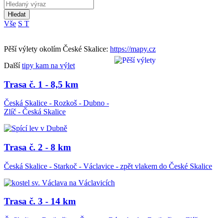
Hledat
Vše
S
T
Pěší výlety okolím České Skalice:
https://mapy.cz
Další
tipy kam na výlet
Trasa č. 1 - 8,5 km
Česká Skalice - Rozkoš - Dubno -
Zlíč - Česká Skalice
Trasa č. 2 - 8 km
Česká Skalice - Starkoč - Václavice - zpět vlakem do České Skalice
Trasa č. 3 - 14 km