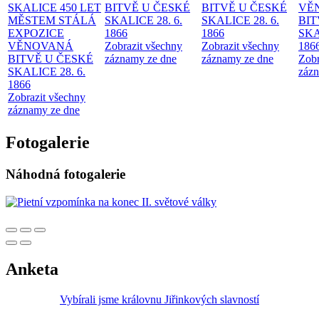
SKALICE 450 LET
BITVĚ U ČESKÉ
BITVĚ U ČESKÉ
VĚ
MĚSTEM
STÁLÁ
SKALICE 28. 6.
SKALICE 28. 6.
BIT
EXPOZICE
1866
1866
SKA
VĚNOVANÁ
Zobrazit všechny
Zobrazit všechny
186
BITVĚ U ČESKÉ
záznamy ze dne
záznamy ze dne
Zobr
SKALICE 28. 6.
zázn
1866
Zobrazit všechny
záznamy ze dne
Fotogalerie
Náhodná fotogalerie
Anketa
Vybírali jsme královnu Jiřinkových slavností