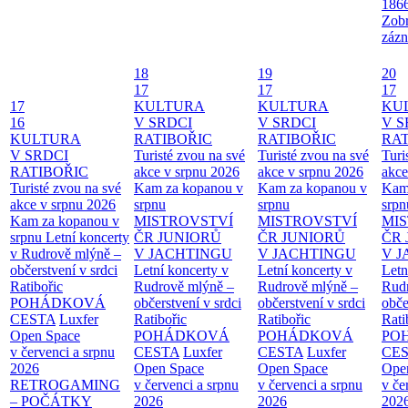
186
Zobr
zázn
18
19
20
17
17
17
17
KULTURA
KULTURA
KU
16
V SRDCI
V SRDCI
V S
KULTURA
RATIBOŘIC
RATIBOŘIC
RAT
V SRDCI
Turisté zvou na své
Turisté zvou na své
Turi
RATIBOŘIC
akce v srpnu 2026
akce v srpnu 2026
akce
Turisté zvou na své
Kam za kopanou v
Kam za kopanou v
Kam
akce v srpnu 2026
srpnu
srpnu
srpn
Kam za kopanou v
MISTROVSTVÍ
MISTROVSTVÍ
MI
srpnu
Letní koncerty
ČR JUNIORŮ
ČR JUNIORŮ
ČR 
v Rudrově mlýně –
V JACHTINGU
V JACHTINGU
V 
občerstvení v srdci
Letní koncerty v
Letní koncerty v
Letn
Ratibořic
Rudrově mlýně –
Rudrově mlýně –
Rud
POHÁDKOVÁ
občerstvení v srdci
občerstvení v srdci
obče
CESTA
Luxfer
Ratibořic
Ratibořic
Rati
Open Space
POHÁDKOVÁ
POHÁDKOVÁ
PO
v červenci a srpnu
CESTA
Luxfer
CESTA
Luxfer
CE
2026
Open Space
Open Space
Ope
RETROGAMING
v červenci a srpnu
v červenci a srpnu
v če
– POČÁTKY
2026
2026
202