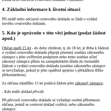
4. Základní informace k životní situaci
Při ztrátě nebo odcizení cestovního dokladu se žádá o vydání
nového cestovního dokladu.
5. Kdo je oprávněn v této věci jednat (podat žádost
apod.)
Občan starší 15 let
- do doby zletilosti, tj. do 18 let, je třeba k žádosti
o vydání cestovního dokladu připojit písemný souhlas zákonného
zástupce s jeho ověřeným podpisem nebo tento souhlas učiní
zákonný zástupce přímo na zastupitelském úřadu do formuláře
žádosti o vydání cestovního dokladu (souhlas zákonného zástupce
se nevyžaduje, pokud je jeho opatření spojeno s překážkou těžko
překonatelnou).
Za občana mladšího 15 let podává žádost jeho
zákonný zástupce
.
- Kdo může doklad převzít:
Při převzetí cestovního dokladu se vyžaduje osobní přítomnost
občana, jemuž se cestovní doklad vydává, nebo zákonného
zástupce.