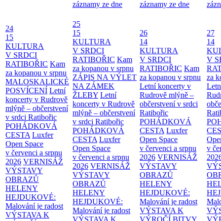
záznamy ze dne
záznamy ze dne
zázn
25
24
15
26
27
15
KULTURA
14
14
KULTURA
V SRDCI
KULTURA
KU
V SRDCI
RATIBOŘIC
Kam
V SRDCI
V S
RATIBOŘIC
Kam
za kopanou v srpnu
RATIBOŘIC
Kam
RAT
za kopanou v srpnu
ZÁPIS NA VÝLET
za kopanou v srpnu
za k
MALOSKALICKÉ
NA ZÁMEK
Letní koncerty v
Letn
POSVÍCENÍ
Letní
ŽLEBY
Letní
Rudrově mlýně –
Rud
koncerty v Rudrově
koncerty v Rudrově
občerstvení v srdci
obče
mlýně – občerstvení
mlýně – občerstvení
Ratibořic
Rati
v srdci Ratibořic
v srdci Ratibořic
POHÁDKOVÁ
PO
POHÁDKOVÁ
POHÁDKOVÁ
CESTA
Luxfer
CE
CESTA
Luxfer
CESTA
Luxfer
Open Space
Ope
Open Space
Open Space
v červenci a srpnu
v če
v červenci a srpnu
v červenci a srpnu
2026
VERNISÁŽ
202
2026
VERNISÁŽ
2026
VERNISÁŽ
VÝSTAVY
VÝ
VÝSTAVY
VÝSTAVY
OBRAZŮ
OB
OBRAZŮ
OBRAZŮ
HELENY
HE
HELENY
HELENY
HEJDUKOVÉ:
HE
HEJDUKOVÉ:
HEJDUKOVÉ:
Malování je radost
Malo
Malování je radost
Malování je radost
VÝSTAVA K
VÝ
VÝSTAVA K
VÝSTAVA K
VÝROČÍ BITVY
VÝ