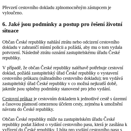
Převzetí cestovního dokladu zplnomocněným zástupcem je
vyloučeno.
6. Jaké jsou podmínky a postup pro řešení životní
situace
Občan České republiky nahlásí ztrátu nebo odcizení cestovního
dokladu v zahraničí místní policii a požádá, aby mu o tom vydala
potvrzení. Následně ztrátu oznámí zastupitelskému úřadu České
republiky.
V případě, že občan České republiky naléhavě potřebuje cestovní
doklad, požádá zastupitelský úřad České republiky o vystavení
cestovního průkazu (náhradního cestovního dokladu); ten vydává
zastupitelský úřad České republiky v co možná nejkratší době,
jakmile jsou splněny podmínky stanovené pro jeho vydání.
Cestovní průkaz
je cestovním dokladem k jednotlivé cestě s územní
a časovou platností omezenou účelem cesty, zejména k umožnění
návratu do České republiky.
Občan České republiky může na zastupitelském úřadu České
republiky podat žádost o vydání cestovního pasu, která je zasílána k
vyřízení do České republiky. Lhůta pro vydání cestovního pasu s