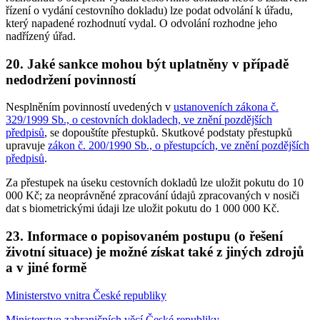
řízení o vydání cestovního dokladu) lze podat odvolání k úřadu,
který napadené rozhodnutí vydal. O odvolání rozhodne jeho
nadřízený úřad.
20. Jaké sankce mohou být uplatněny v případě
nedodržení povinností
Nesplněním povinností uvedených v
ustanoveních zákona č.
329/1999 Sb., o cestovních dokladech, ve znění pozdějších
předpisů
, se dopouštíte přestupků. Skutkové podstaty přestupků
upravuje
zákon č. 200/1990 Sb., o přestupcích, ve znění pozdějších
předpisů
.
Za přestupek na úseku cestovních dokladů lze uložit pokutu do 10
000 Kč; za neoprávněné zpracování údajů zpracovaných v nosiči
dat s biometrickými údaji lze uložit pokutu do 1 000 000 Kč.
23. Informace o popisovaném postupu (o řešení
životní situace) je možné získat také z jiných zdrojů
a v jiné formě
Ministerstvo vnitra České republiky
Ministerstvo zahraničních věcí České republiky