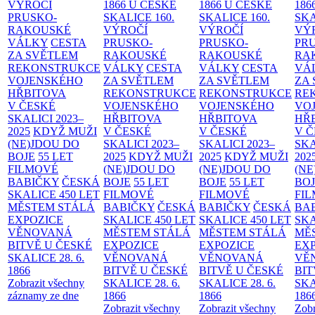
VÝROČÍ
1866 U ČESKÉ
1866 U ČESKÉ
186
PRUSKO-
SKALICE
160.
SKALICE
160.
SK
RAKOUSKÉ
VÝROČÍ
VÝROČÍ
VÝ
VÁLKY
CESTA
PRUSKO-
PRUSKO-
PR
ZA SVĚTLEM
RAKOUSKÉ
RAKOUSKÉ
RA
REKONSTRUKCE
VÁLKY
CESTA
VÁLKY
CESTA
VÁ
VOJENSKÉHO
ZA SVĚTLEM
ZA SVĚTLEM
ZA
HŘBITOVA
REKONSTRUKCE
REKONSTRUKCE
RE
V ČESKÉ
VOJENSKÉHO
VOJENSKÉHO
VO
SKALICI 2023–
HŘBITOVA
HŘBITOVA
HŘ
2025
KDYŽ MUŽI
V ČESKÉ
V ČESKÉ
V 
(NE)JDOU DO
SKALICI 2023–
SKALICI 2023–
SKA
BOJE
55 LET
2025
KDYŽ MUŽI
2025
KDYŽ MUŽI
202
FILMOVÉ
(NE)JDOU DO
(NE)JDOU DO
(NE
BABIČKY
ČESKÁ
BOJE
55 LET
BOJE
55 LET
BO
SKALICE 450 LET
FILMOVÉ
FILMOVÉ
FI
MĚSTEM
STÁLÁ
BABIČKY
ČESKÁ
BABIČKY
ČESKÁ
BA
EXPOZICE
SKALICE 450 LET
SKALICE 450 LET
SKA
VĚNOVANÁ
MĚSTEM
STÁLÁ
MĚSTEM
STÁLÁ
MĚ
BITVĚ U ČESKÉ
EXPOZICE
EXPOZICE
EX
SKALICE 28. 6.
VĚNOVANÁ
VĚNOVANÁ
VĚ
1866
BITVĚ U ČESKÉ
BITVĚ U ČESKÉ
BIT
Zobrazit všechny
SKALICE 28. 6.
SKALICE 28. 6.
SKA
záznamy ze dne
1866
1866
186
Zobrazit všechny
Zobrazit všechny
Zobr