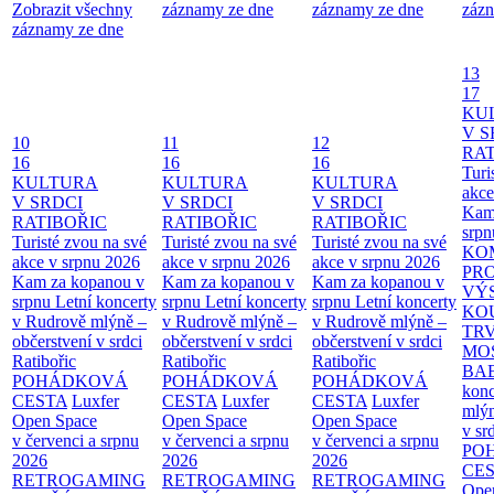
Zobrazit všechny
záznamy ze dne
záznamy ze dne
zázn
záznamy ze dne
13
17
KU
V S
10
11
12
RAT
16
16
16
Turi
KULTURA
KULTURA
KULTURA
akce
V SRDCI
V SRDCI
V SRDCI
Kam
RATIBOŘIC
RATIBOŘIC
RATIBOŘIC
srpn
Turisté zvou na své
Turisté zvou na své
Turisté zvou na své
KO
akce v srpnu 2026
akce v srpnu 2026
akce v srpnu 2026
PR
Kam za kopanou v
Kam za kopanou v
Kam za kopanou v
VÝ
srpnu
Letní koncerty
srpnu
Letní koncerty
srpnu
Letní koncerty
KO
v Rudrově mlýně –
v Rudrově mlýně –
v Rudrově mlýně –
TR
občerstvení v srdci
občerstvení v srdci
občerstvení v srdci
MO
Ratibořic
Ratibořic
Ratibořic
BA
POHÁDKOVÁ
POHÁDKOVÁ
POHÁDKOVÁ
konc
CESTA
Luxfer
CESTA
Luxfer
CESTA
Luxfer
mlýn
Open Space
Open Space
Open Space
v sr
v červenci a srpnu
v červenci a srpnu
v červenci a srpnu
PO
2026
2026
2026
CE
RETROGAMING
RETROGAMING
RETROGAMING
Ope