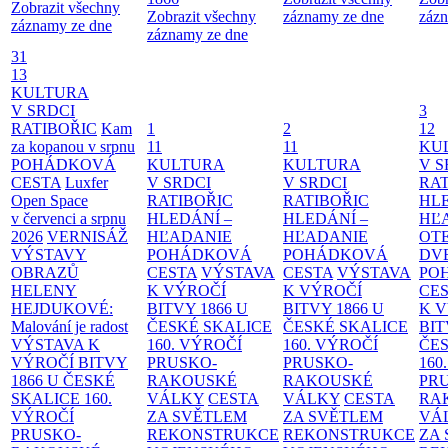
Zobrazit všechny
Zobrazit všechny
záznamy ze dne
zázn
záznamy ze dne
záznamy ze dne
31
13
KULTURA
V SRDCI
3
RATIBOŘIC
Kam
1
2
12
za kopanou v srpnu
11
11
KU
POHÁDKOVÁ
KULTURA
KULTURA
V S
CESTA
Luxfer
V SRDCI
V SRDCI
RAT
Open Space
RATIBOŘIC
RATIBOŘIC
HLE
v červenci a srpnu
HLEDÁNÍ –
HLEDÁNÍ –
HĽ
2026
VERNISÁŽ
HĽADANIE
HĽADANIE
OT
VÝSTAVY
POHÁDKOVÁ
POHÁDKOVÁ
DV
OBRAZŮ
CESTA
VÝSTAVA
CESTA
VÝSTAVA
PO
HELENY
K VÝROČÍ
K VÝROČÍ
CE
HEJDUKOVÉ:
BITVY 1866 U
BITVY 1866 U
K 
Malování je radost
ČESKÉ SKALICE
ČESKÉ SKALICE
BIT
VÝSTAVA K
160. VÝROČÍ
160. VÝROČÍ
ČES
VÝROČÍ BITVY
PRUSKO-
PRUSKO-
160
1866 U ČESKÉ
RAKOUSKÉ
RAKOUSKÉ
PR
SKALICE
160.
VÁLKY
CESTA
VÁLKY
CESTA
RA
VÝROČÍ
ZA SVĚTLEM
ZA SVĚTLEM
VÁ
PRUSKO-
REKONSTRUKCE
REKONSTRUKCE
ZA