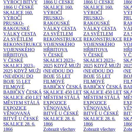
VÝROČÍ BITVY
1866 U ČESKÉ
1866 U ČESKÉ
186
1866 U ČESKÉ
SKALICE
160.
SKALICE
160.
SK
SKALICE
160.
VÝROČÍ
VÝROČÍ
VÝ
VÝROČÍ
PRUSKO-
PRUSKO-
PR
PRUSKO-
RAKOUSKÉ
RAKOUSKÉ
RA
RAKOUSKÉ
VÁLKY
CESTA
VÁLKY
CESTA
VÁ
VÁLKY
CESTA
ZA SVĚTLEM
ZA SVĚTLEM
ZA
ZA SVĚTLEM
REKONSTRUKCE
REKONSTRUKCE
RE
REKONSTRUKCE
VOJENSKÉHO
VOJENSKÉHO
VO
VOJENSKÉHO
HŘBITOVA
HŘBITOVA
HŘ
HŘBITOVA
V ČESKÉ
V ČESKÉ
V 
V ČESKÉ
SKALICI 2023–
SKALICI 2023–
SKA
SKALICI 2023–
2025
KDYŽ MUŽI
2025
KDYŽ MUŽI
202
2025
KDYŽ MUŽI
(NE)JDOU DO
(NE)JDOU DO
(NE
(NE)JDOU DO
BOJE
55 LET
BOJE
55 LET
BO
BOJE
55 LET
FILMOVÉ
FILMOVÉ
FI
FILMOVÉ
BABIČKY
ČESKÁ
BABIČKY
ČESKÁ
BA
BABIČKY
ČESKÁ
SKALICE 450 LET
SKALICE 450 LET
SKA
SKALICE 450 LET
MĚSTEM
STÁLÁ
MĚSTEM
STÁLÁ
MĚ
MĚSTEM
STÁLÁ
EXPOZICE
EXPOZICE
EX
EXPOZICE
VĚNOVANÁ
VĚNOVANÁ
VĚ
VĚNOVANÁ
BITVĚ U ČESKÉ
BITVĚ U ČESKÉ
BIT
BITVĚ U ČESKÉ
SKALICE 28. 6.
SKALICE 28. 6.
SKA
SKALICE 28. 6.
1866
1866
186
1866
Zobrazit všechny
Zobrazit všechny
Zobr