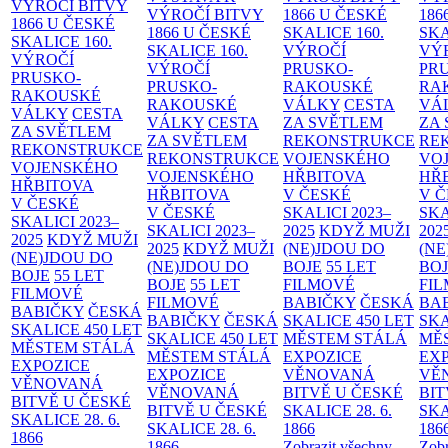
VÝROČÍ BITVY
VÝROČÍ BITVY
1866 U ČESKÉ
186
1866 U ČESKÉ
1866 U ČESKÉ
SKALICE
160.
SK
SKALICE
160.
SKALICE
160.
VÝROČÍ
VÝ
VÝROČÍ
VÝROČÍ
PRUSKO-
PR
PRUSKO-
PRUSKO-
RAKOUSKÉ
RA
RAKOUSKÉ
RAKOUSKÉ
VÁLKY
CESTA
VÁ
VÁLKY
CESTA
VÁLKY
CESTA
ZA SVĚTLEM
ZA
ZA SVĚTLEM
ZA SVĚTLEM
REKONSTRUKCE
RE
REKONSTRUKCE
REKONSTRUKCE
VOJENSKÉHO
VO
VOJENSKÉHO
VOJENSKÉHO
HŘBITOVA
HŘ
HŘBITOVA
HŘBITOVA
V ČESKÉ
V 
V ČESKÉ
V ČESKÉ
SKALICI 2023–
SKA
SKALICI 2023–
SKALICI 2023–
2025
KDYŽ MUŽI
202
2025
KDYŽ MUŽI
2025
KDYŽ MUŽI
(NE)JDOU DO
(NE
(NE)JDOU DO
(NE)JDOU DO
BOJE
55 LET
BO
BOJE
55 LET
BOJE
55 LET
FILMOVÉ
FI
FILMOVÉ
FILMOVÉ
BABIČKY
ČESKÁ
BA
BABIČKY
ČESKÁ
BABIČKY
ČESKÁ
SKALICE 450 LET
SKA
SKALICE 450 LET
SKALICE 450 LET
MĚSTEM
STÁLÁ
MĚ
MĚSTEM
STÁLÁ
MĚSTEM
STÁLÁ
EXPOZICE
EX
EXPOZICE
EXPOZICE
VĚNOVANÁ
VĚ
VĚNOVANÁ
VĚNOVANÁ
BITVĚ U ČESKÉ
BIT
BITVĚ U ČESKÉ
BITVĚ U ČESKÉ
SKALICE 28. 6.
SKA
SKALICE 28. 6.
SKALICE 28. 6.
1866
186
1866
1866
Zobrazit všechny
Zobr