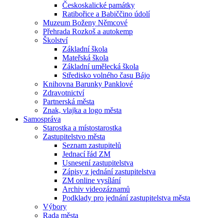
Českoskalické památky
Ratibořice a Babiččino údolí
Muzeum Boženy Němcové
Přehrada Rozkoš a autokemp
Školství
Základní škola
Mateřská škola
Základní umělecká škola
Středisko volného času Bájo
Knihovna Barunky Panklové
Zdravotnictví
Partnerská města
Znak, vlajka a logo města
Samospráva
Starostka a místostarostka
Zastupitelstvo města
Seznam zastupitelů
Jednací řád ZM
Usnesení zastupitelstva
Zápisy z jednání zastupitelstva
ZM online vysílání
Archiv videozáznamů
Podklady pro jednání zastupitelstva města
Výbory
Rada města