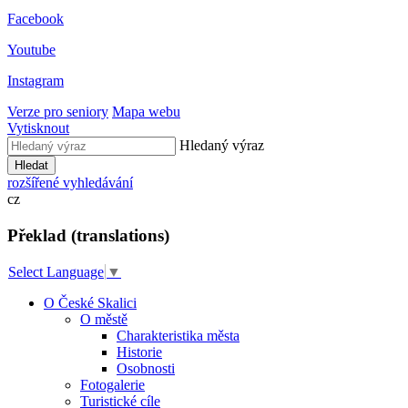
Facebook
Youtube
Instagram
Verze pro seniory
Mapa webu
Vytisknout
Hledaný výraz
Hledat
rozšířené vyhledávání
cz
Překlad (translations)
Select Language
▼
O České Skalici
O městě
Charakteristika města
Historie
Osobnosti
Fotogalerie
Turistické cíle