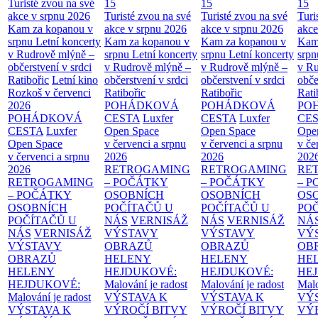
Turisté zvou na své
15
15
15
akce v srpnu 2026
Turisté zvou na své
Turisté zvou na své
Turi
Kam za kopanou v
akce v srpnu 2026
akce v srpnu 2026
akce
srpnu
Letní koncerty
Kam za kopanou v
Kam za kopanou v
Kam
v Rudrově mlýně –
srpnu
Letní koncerty
srpnu
Letní koncerty
srp
občerstvení v srdci
v Rudrově mlýně –
v Rudrově mlýně –
v Ru
Ratibořic
Letní kino
občerstvení v srdci
občerstvení v srdci
obče
Rozkoš v červenci
Ratibořic
Ratibořic
Rati
2026
POHÁDKOVÁ
POHÁDKOVÁ
PO
POHÁDKOVÁ
CESTA
Luxfer
CESTA
Luxfer
CE
CESTA
Luxfer
Open Space
Open Space
Ope
Open Space
v červenci a srpnu
v červenci a srpnu
v če
v červenci a srpnu
2026
2026
202
2026
RETROGAMING
RETROGAMING
RE
RETROGAMING
– POČÁTKY
– POČÁTKY
– 
– POČÁTKY
OSOBNÍCH
OSOBNÍCH
OS
OSOBNÍCH
POČÍTAČŮ U
POČÍTAČŮ U
PO
POČÍTAČŮ U
NÁS
VERNISÁŽ
NÁS
VERNISÁŽ
NÁ
NÁS
VERNISÁŽ
VÝSTAVY
VÝSTAVY
VÝ
VÝSTAVY
OBRAZŮ
OBRAZŮ
OB
OBRAZŮ
HELENY
HELENY
HE
HELENY
HEJDUKOVÉ:
HEJDUKOVÉ:
HE
HEJDUKOVÉ:
Malování je radost
Malování je radost
Malo
Malování je radost
VÝSTAVA K
VÝSTAVA K
VÝ
VÝSTAVA K
VÝROČÍ BITVY
VÝROČÍ BITVY
VÝ