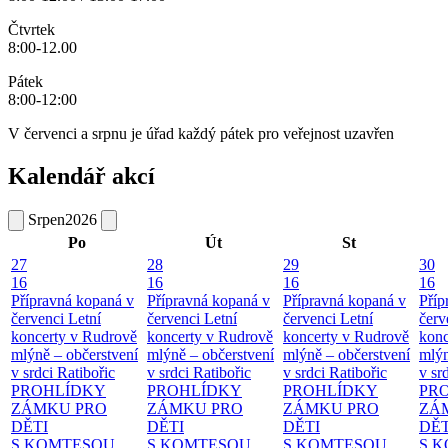
Čtvrtek
8:00-12.00
Pátek
8:00-12:00
V červenci a srpnu je úřad každý pátek pro veřejnost uzavřen
Kalendář akcí
Srpen
2026
Po
Út
St
27
28
29
30
16
16
16
16
Přípravná kopaná v
Přípravná kopaná v
Přípravná kopaná v
Příp
červenci
Letní
červenci
Letní
červenci
Letní
červ
koncerty v Rudrově
koncerty v Rudrově
koncerty v Rudrově
konc
mlýně – občerstvení
mlýně – občerstvení
mlýně – občerstvení
mlýn
v srdci Ratibořic
v srdci Ratibořic
v srdci Ratibořic
v sr
PROHLÍDKY
PROHLÍDKY
PROHLÍDKY
PR
ZÁMKU PRO
ZÁMKU PRO
ZÁMKU PRO
ZÁ
DĚTI
DĚTI
DĚTI
DĚT
S KOMTESOU
S KOMTESOU
S KOMTESOU
S 