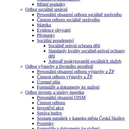
Místní poplatky
Odbor sociálně správní
Personální obsazení odboru sociálně správního
Činnost odboru sociálně správního
Matrika
Evidence obyvatel
Přestupky
Sociální poradenství
Sociálně právní ochrana dětí
Standardy kvality sociálně-právní ochrany
dětí
Adresář poskytovatelů sociálních služeb
Odbor výstavby a životního prostředí
Personální obsazení odboru výstavby a ŽP
Činnost odboru výstavby a ŽP
Územní plán
Formuláře a dokumenty ke stažení
Odbor investic a správy majetku
Personální obsazení OISM
Činnost odboru
Investiční akce
Správa budov
Seznam památek v katastru města Česká Skalice
Pozemky
Formuláře a dokumenty ke stažení