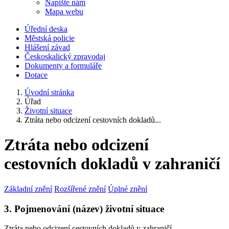
Napište nám
Mapa webu
Úřední deska
Městská policie
Hlášení závad
Českoskalický zpravodaj
Dokumenty a formuláře
Dotace
Úvodní stránka
Úřad
Životní situace
Ztráta nebo odcizení cestovních dokladů...
Ztráta nebo odcizení
cestovních dokladů v zahraničí
Základní znění
Rozšířené znění
Úplné znění
3. Pojmenování (název) životní situace
Ztráta nebo odcizení cestovních dokladů v zahraničí