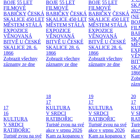
BOJE
55 LET
BOJE
55 LET
BOJE
55 LET
SKA
FILMOVÉ
FILMOVÉ
FILMOVÉ
202
BABIČKY
ČESKÁ
BABIČKY
ČESKÁ
BABIČKY
ČESKÁ
(NE
SKALICE 450 LET
SKALICE 450 LET
SKALICE 450 LET
BO
MĚSTEM
STÁLÁ
MĚSTEM
STÁLÁ
MĚSTEM
STÁLÁ
FI
EXPOZICE
EXPOZICE
EXPOZICE
BA
VĚNOVANÁ
VĚNOVANÁ
VĚNOVANÁ
SKA
BITVĚ U ČESKÉ
BITVĚ U ČESKÉ
BITVĚ U ČESKÉ
MĚ
SKALICE 28. 6.
SKALICE 28. 6.
SKALICE 28. 6.
EX
1866
1866
1866
VĚ
Zobrazit všechny
Zobrazit všechny
Zobrazit všechny
BIT
záznamy ze dne
záznamy ze dne
záznamy ze dne
SKA
186
Zobr
zázn
18
19
20
17
17
17
17
KULTURA
KULTURA
KU
16
V SRDCI
V SRDCI
V S
KULTURA
RATIBOŘIC
RATIBOŘIC
RAT
V SRDCI
Turisté zvou na své
Turisté zvou na své
Turi
RATIBOŘIC
akce v srpnu 2026
akce v srpnu 2026
akce
Turisté zvou na své
Kam za kopanou v
Kam za kopanou v
Kam