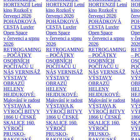
HORTENZIÍ
Letní
HORTENZIÍ
Letní
HORTENZIÍ
Letní
HOR
kino Rozkoš v
kino Rozkoš v
kino Rozkoš v
kino
červenci 2026
červenci 2026
červenci 2026
červ
POHÁDKOVÁ
POHÁDKOVÁ
POHÁDKOVÁ
PO
CESTA
Luxfer
CESTA
Luxfer
CESTA
Luxfer
CE
Open Space
Open Space
Open Space
Ope
v červenci a srpnu
v červenci a srpnu
v červenci a srpnu
v če
2026
2026
2026
202
RETROGAMING
RETROGAMING
RETROGAMING
RE
– POČÁTKY
– POČÁTKY
– POČÁTKY
– 
OSOBNÍCH
OSOBNÍCH
OSOBNÍCH
OS
POČÍTAČŮ U
POČÍTAČŮ U
POČÍTAČŮ U
PO
NÁS
VERNISÁŽ
NÁS
VERNISÁŽ
NÁS
VERNISÁŽ
NÁ
VÝSTAVY
VÝSTAVY
VÝSTAVY
VÝ
OBRAZŮ
OBRAZŮ
OBRAZŮ
OB
HELENY
HELENY
HELENY
HE
HEJDUKOVÉ:
HEJDUKOVÉ:
HEJDUKOVÉ:
HE
Malování je radost
Malování je radost
Malování je radost
Malo
VÝSTAVA K
VÝSTAVA K
VÝSTAVA K
VÝ
VÝROČÍ BITVY
VÝROČÍ BITVY
VÝROČÍ BITVY
VÝ
1866 U ČESKÉ
1866 U ČESKÉ
1866 U ČESKÉ
186
SKALICE
160.
SKALICE
160.
SKALICE
160.
SK
VÝROČÍ
VÝROČÍ
VÝROČÍ
VÝ
PRUSKO-
PRUSKO-
PRUSKO-
PR
RAKOUSKÉ
RAKOUSKÉ
RAKOUSKÉ
RA