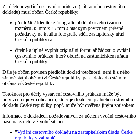
Za účelem vydání cestovního průkazu (náhradního cestovního
dokladu) musí občan České republiky:
předložit 2 identické fotografie obdélníkového tvaru o
rozměru 35 mm x 45 mm s hladkým povrchem (přesné
požadavky na kvalitu fotografie sdělí zastupitelský úřad
České republiky) a
čitelně a úplně vyplnit originální formulář žádosti o vydání
cestovního průkazu, který obdrží na zastupitelském úřadu
České republiky.
Dále je občan povinen předložit doklad totožnosti, není-li z něho
zřejmé státní občanství České republiky, pak i doklad o státním
občanství České republiky.
Totožnost pro účely vystavení cestovního průkazu může být
potvrzena i jiným občanem, který je držitelem platného cestovního
dokladu České republiky, popř. může být ověřena jiným způsobem.
Informace o dokladech požadovaných za účelem vydání cestovního
pasu naleznete v životní situaci:
"
Vydání cestovního dokladu na zastupitelském úřadu České
republiky v zahraničí
"