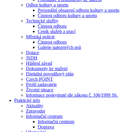
Odbor kultury a sportu
Personální obsazení odboru kultury a sportu
Činnost odboru kultury a sportu
Technické služby
Činnost odboru
Ceník služeb a prací
Městská policie
Činnost odboru
Galerie nalezených psů
Dotace
JSDH
Hlášení závad
Dokumenty ke stažení
Digitální povodňový plán
Czech POINT
Profil zadavatele
Životní situace
Informace poskytnuté dle zákona č. 106⁄1999 Sb.
Praktické info
Aktuality
Zpravodaj
Informační centrum
Informační centrum
Doprava