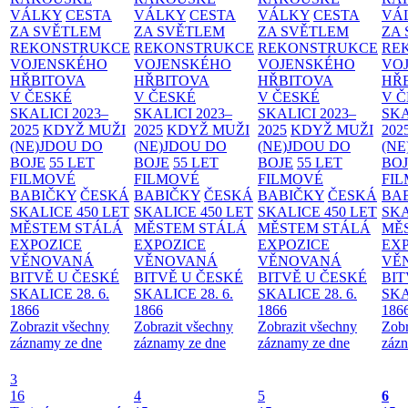
VÁLKY
CESTA
VÁLKY
CESTA
VÁLKY
CESTA
VÁ
ZA SVĚTLEM
ZA SVĚTLEM
ZA SVĚTLEM
ZA
REKONSTRUKCE
REKONSTRUKCE
REKONSTRUKCE
RE
VOJENSKÉHO
VOJENSKÉHO
VOJENSKÉHO
VO
HŘBITOVA
HŘBITOVA
HŘBITOVA
HŘ
V ČESKÉ
V ČESKÉ
V ČESKÉ
V 
SKALICI 2023–
SKALICI 2023–
SKALICI 2023–
SKA
2025
KDYŽ MUŽI
2025
KDYŽ MUŽI
2025
KDYŽ MUŽI
202
(NE)JDOU DO
(NE)JDOU DO
(NE)JDOU DO
(NE
BOJE
55 LET
BOJE
55 LET
BOJE
55 LET
BO
FILMOVÉ
FILMOVÉ
FILMOVÉ
FI
BABIČKY
ČESKÁ
BABIČKY
ČESKÁ
BABIČKY
ČESKÁ
BA
SKALICE 450 LET
SKALICE 450 LET
SKALICE 450 LET
SKA
MĚSTEM
STÁLÁ
MĚSTEM
STÁLÁ
MĚSTEM
STÁLÁ
MĚ
EXPOZICE
EXPOZICE
EXPOZICE
EX
VĚNOVANÁ
VĚNOVANÁ
VĚNOVANÁ
VĚ
BITVĚ U ČESKÉ
BITVĚ U ČESKÉ
BITVĚ U ČESKÉ
BIT
SKALICE 28. 6.
SKALICE 28. 6.
SKALICE 28. 6.
SKA
1866
1866
1866
186
Zobrazit všechny
Zobrazit všechny
Zobrazit všechny
Zobr
záznamy ze dne
záznamy ze dne
záznamy ze dne
zázn
3
16
4
5
6