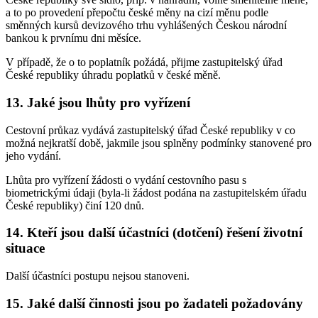
a to po provedení přepočtu české měny na cizí měnu podle
směnných kursů devizového trhu vyhlášených Českou národní
bankou k prvnímu dni měsíce.
V případě, že o to poplatník požádá, přijme zastupitelský úřad
České republiky úhradu poplatků v české měně.
13. Jaké jsou lhůty pro vyřízení
Cestovní průkaz vydává zastupitelský úřad České republiky v co
možná nejkratší době, jakmile jsou splněny podmínky stanovené pro
jeho vydání.
Lhůta pro vyřízení žádosti o vydání cestovního pasu s
biometrickými údaji (byla-li žádost podána na zastupitelském úřadu
České republiky) činí 120 dnů.
14. Kteří jsou další účastníci (dotčení) řešení životní
situace
Další účastníci postupu nejsou stanoveni.
15. Jaké další činnosti jsou po žadateli požadovány