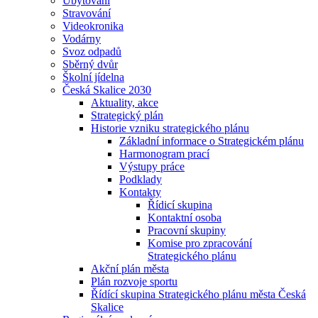
Ubytování
Stravování
Videokronika
Vodárny
Svoz odpadů
Sběrný dvůr
Školní jídelna
Česká Skalice 2030
Aktuality, akce
Strategický plán
Historie vzniku strategického plánu
Základní informace o Strategickém plánu
Harmonogram prací
Výstupy práce
Podklady
Kontakty
Řídicí skupina
Kontaktní osoba
Pracovní skupiny
Komise pro zpracování
Strategického plánu
Akční plán města
Plán rozvoje sportu
Řídící skupina Strategického plánu města Česká
Skalice