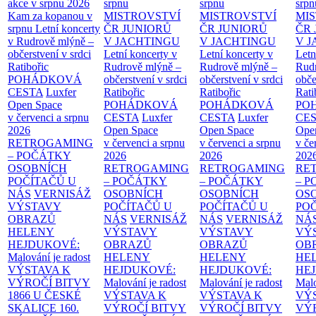
akce v srpnu 2026
srpnu
srpnu
srpn
Kam za kopanou v
MISTROVSTVÍ
MISTROVSTVÍ
MI
srpnu
Letní koncerty
ČR JUNIORŮ
ČR JUNIORŮ
ČR 
v Rudrově mlýně –
V JACHTINGU
V JACHTINGU
V 
občerstvení v srdci
Letní koncerty v
Letní koncerty v
Letn
Ratibořic
Rudrově mlýně –
Rudrově mlýně –
Rud
POHÁDKOVÁ
občerstvení v srdci
občerstvení v srdci
obče
CESTA
Luxfer
Ratibořic
Ratibořic
Rati
Open Space
POHÁDKOVÁ
POHÁDKOVÁ
PO
v červenci a srpnu
CESTA
Luxfer
CESTA
Luxfer
CE
2026
Open Space
Open Space
Ope
RETROGAMING
v červenci a srpnu
v červenci a srpnu
v če
– POČÁTKY
2026
2026
202
OSOBNÍCH
RETROGAMING
RETROGAMING
RE
POČÍTAČŮ U
– POČÁTKY
– POČÁTKY
– 
NÁS
VERNISÁŽ
OSOBNÍCH
OSOBNÍCH
OS
VÝSTAVY
POČÍTAČŮ U
POČÍTAČŮ U
PO
OBRAZŮ
NÁS
VERNISÁŽ
NÁS
VERNISÁŽ
NÁ
HELENY
VÝSTAVY
VÝSTAVY
VÝ
HEJDUKOVÉ:
OBRAZŮ
OBRAZŮ
OB
Malování je radost
HELENY
HELENY
HE
VÝSTAVA K
HEJDUKOVÉ:
HEJDUKOVÉ:
HE
VÝROČÍ BITVY
Malování je radost
Malování je radost
Malo
1866 U ČESKÉ
VÝSTAVA K
VÝSTAVA K
VÝ
SKALICE
160.
VÝROČÍ BITVY
VÝROČÍ BITVY
VÝ