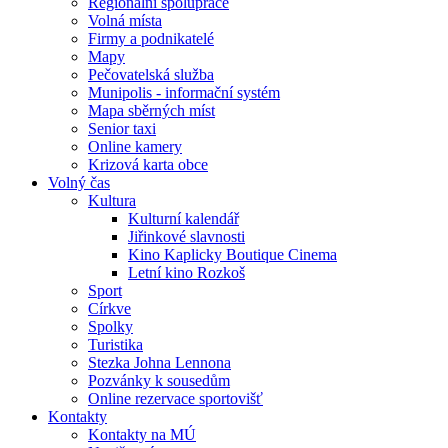
Regionální spolupráce
Volná místa
Firmy a podnikatelé
Mapy
Pečovatelská služba
Munipolis - informační systém
Mapa sběrných míst
Senior taxi
Online kamery
Krizová karta obce
Volný čas
Kultura
Kulturní kalendář
Jiřinkové slavnosti
Kino Kaplicky Boutique Cinema
Letní kino Rozkoš
Sport
Církve
Spolky
Turistika
Stezka Johna Lennona
Pozvánky k sousedům
Online rezervace sportovišť
Kontakty
Kontakty na MÚ