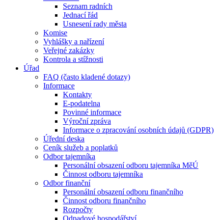
Seznam radních
Jednací řád
Usnesení rady města
Komise
Vyhlášky a nařízení
Veřejné zakázky
Kontrola a stížnosti
Úřad
FAQ (často kladené dotazy)
Informace
Kontakty
E-podatelna
Povinné informace
Výroční zpráva
Informace o zpracování osobních údajů (GDPR)
Úřední deska
Ceník služeb a poplatků
Odbor tajemníka
Personální obsazení odboru tajemníka MěÚ
Činnost odboru tajemníka
Odbor finanční
Personální obsazení odboru finančního
Činnost odboru finančního
Rozpočty
Odpadové hospodářství