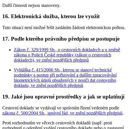
Další činnosti nejsou stanoveny.
16. Elektronická služba, kterou lze využít
Tuto situaci není možné řešit zasláním žádosti elektronickou poštou.
17. Podle kterého právního předpisu se postupuje
Zákon č. 329/1999 Sb., o cestovních dokladech a o změně
zákona o Policii České republiky (zákon o cestovních
dokladech), ve znění pozdějších předpisů
Vyhláška č. 415/2006 Sb., kterou se stanoví technické
podmínky a postup při pořizování a dalším zpracovávání
biometrických údajů obsažených v nosiči dat cestovního
dokladu, ve znění pozdějších předpisů
19. Jaké jsou opravné prostředky a jak se uplatňují
Cestovní doklady se vydávají ve správním řízení vedeném podle
zákona č. 500/2004 Sb., správní řád, ve znění pozdějších předpisů
.
Proti rozhodnutím ve věcech cestovních dokladů (např. proti
rozhodnutí o odepření vydání cestovního dokladu nebo o zastavení