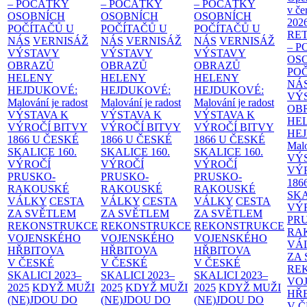
– POČÁTKY
– POČÁTKY
– POČÁTKY
v če
OSOBNÍCH
OSOBNÍCH
OSOBNÍCH
202
POČÍTAČŮ U
POČÍTAČŮ U
POČÍTAČŮ U
RE
NÁS
VERNISÁŽ
NÁS
VERNISÁŽ
NÁS
VERNISÁŽ
– 
VÝSTAVY
VÝSTAVY
VÝSTAVY
OS
OBRAZŮ
OBRAZŮ
OBRAZŮ
PO
HELENY
HELENY
HELENY
NÁ
HEJDUKOVÉ:
HEJDUKOVÉ:
HEJDUKOVÉ:
VÝ
Malování je radost
Malování je radost
Malování je radost
OB
VÝSTAVA K
VÝSTAVA K
VÝSTAVA K
HE
VÝROČÍ BITVY
VÝROČÍ BITVY
VÝROČÍ BITVY
HE
1866 U ČESKÉ
1866 U ČESKÉ
1866 U ČESKÉ
Malo
SKALICE
160.
SKALICE
160.
SKALICE
160.
VÝ
VÝROČÍ
VÝROČÍ
VÝROČÍ
VÝ
PRUSKO-
PRUSKO-
PRUSKO-
186
RAKOUSKÉ
RAKOUSKÉ
RAKOUSKÉ
SK
VÁLKY
CESTA
VÁLKY
CESTA
VÁLKY
CESTA
VÝ
ZA SVĚTLEM
ZA SVĚTLEM
ZA SVĚTLEM
PR
REKONSTRUKCE
REKONSTRUKCE
REKONSTRUKCE
RA
VOJENSKÉHO
VOJENSKÉHO
VOJENSKÉHO
VÁ
HŘBITOVA
HŘBITOVA
HŘBITOVA
ZA
V ČESKÉ
V ČESKÉ
V ČESKÉ
RE
SKALICI 2023–
SKALICI 2023–
SKALICI 2023–
VO
2025
KDYŽ MUŽI
2025
KDYŽ MUŽI
2025
KDYŽ MUŽI
HŘ
(NE)JDOU DO
(NE)JDOU DO
(NE)JDOU DO
V 