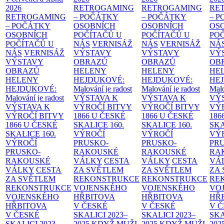
2026
RETROGAMING
RETROGAMING
RE
RETROGAMING
– POČÁTKY
– POČÁTKY
– 
– POČÁTKY
OSOBNÍCH
OSOBNÍCH
OS
OSOBNÍCH
POČÍTAČŮ U
POČÍTAČŮ U
PO
POČÍTAČŮ U
NÁS
VERNISÁŽ
NÁS
VERNISÁŽ
NÁ
NÁS
VERNISÁŽ
VÝSTAVY
VÝSTAVY
VÝ
VÝSTAVY
OBRAZŮ
OBRAZŮ
OB
OBRAZŮ
HELENY
HELENY
HE
HELENY
HEJDUKOVÉ:
HEJDUKOVÉ:
HE
HEJDUKOVÉ:
Malování je radost
Malování je radost
Malo
Malování je radost
VÝSTAVA K
VÝSTAVA K
VÝ
VÝSTAVA K
VÝROČÍ BITVY
VÝROČÍ BITVY
VÝ
VÝROČÍ BITVY
1866 U ČESKÉ
1866 U ČESKÉ
186
1866 U ČESKÉ
SKALICE
160.
SKALICE
160.
SK
SKALICE
160.
VÝROČÍ
VÝROČÍ
VÝ
VÝROČÍ
PRUSKO-
PRUSKO-
PR
PRUSKO-
RAKOUSKÉ
RAKOUSKÉ
RA
RAKOUSKÉ
VÁLKY
CESTA
VÁLKY
CESTA
VÁ
VÁLKY
CESTA
ZA SVĚTLEM
ZA SVĚTLEM
ZA
ZA SVĚTLEM
REKONSTRUKCE
REKONSTRUKCE
RE
REKONSTRUKCE
VOJENSKÉHO
VOJENSKÉHO
VO
VOJENSKÉHO
HŘBITOVA
HŘBITOVA
HŘ
HŘBITOVA
V ČESKÉ
V ČESKÉ
V 
V ČESKÉ
SKALICI 2023–
SKALICI 2023–
SKA
SKALICI 2023–
2025
KDYŽ MUŽI
2025
KDYŽ MUŽI
202