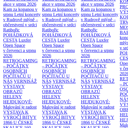
KO
akce v srpnu 2026
akce v srpnu 2026
akce v srpnu 2026
PR
Kam za kopanou v
Kam za kopanou v
Kam za kopanou v
VÝ
srpnu
Letní koncerty
srpnu
Letní koncerty
srpnu
Letní koncerty
KO
v Rudrově mlýně –
v Rudrově mlýně –
v Rudrově mlýně –
TR
občerstvení v srdci
občerstvení v srdci
občerstvení v srdci
MO
Ratibořic
Ratibořic
Ratibořic
BA
POHÁDKOVÁ
POHÁDKOVÁ
POHÁDKOVÁ
konc
CESTA
Luxfer
CESTA
Luxfer
CESTA
Luxfer
mlýn
Open Space
Open Space
Open Space
v sr
v červenci a srpnu
v červenci a srpnu
v červenci a srpnu
PO
2026
2026
2026
CE
RETROGAMING
RETROGAMING
RETROGAMING
Ope
– POČÁTKY
– POČÁTKY
– POČÁTKY
v če
OSOBNÍCH
OSOBNÍCH
OSOBNÍCH
202
POČÍTAČŮ U
POČÍTAČŮ U
POČÍTAČŮ U
RE
NÁS
VERNISÁŽ
NÁS
VERNISÁŽ
NÁS
VERNISÁŽ
– 
VÝSTAVY
VÝSTAVY
VÝSTAVY
OS
OBRAZŮ
OBRAZŮ
OBRAZŮ
PO
HELENY
HELENY
HELENY
NÁ
HEJDUKOVÉ:
HEJDUKOVÉ:
HEJDUKOVÉ:
VÝ
Malování je radost
Malování je radost
Malování je radost
OB
VÝSTAVA K
VÝSTAVA K
VÝSTAVA K
HE
VÝROČÍ BITVY
VÝROČÍ BITVY
VÝROČÍ BITVY
HE
1866 U ČESKÉ
1866 U ČESKÉ
1866 U ČESKÉ
Malo
SKALICE
160.
SKALICE
160.
SKALICE
160.