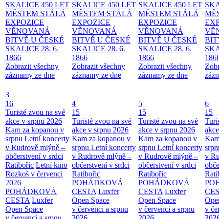
SKALICE 450 LET
SKALICE 450 LET
SKALICE 450 LET
SKA
MĚSTEM
STÁLÁ
MĚSTEM
STÁLÁ
MĚSTEM
STÁLÁ
MĚ
EXPOZICE
EXPOZICE
EXPOZICE
EX
VĚNOVANÁ
VĚNOVANÁ
VĚNOVANÁ
VĚ
BITVĚ U ČESKÉ
BITVĚ U ČESKÉ
BITVĚ U ČESKÉ
BIT
SKALICE 28. 6.
SKALICE 28. 6.
SKALICE 28. 6.
SKA
1866
1866
1866
186
Zobrazit všechny
Zobrazit všechny
Zobrazit všechny
Zobr
záznamy ze dne
záznamy ze dne
záznamy ze dne
zázn
3
16
4
5
6
Turisté zvou na své
15
15
15
akce v srpnu 2026
Turisté zvou na své
Turisté zvou na své
Turi
Kam za kopanou v
akce v srpnu 2026
akce v srpnu 2026
akce
srpnu
Letní koncerty
Kam za kopanou v
Kam za kopanou v
Kam
v Rudrově mlýně –
srpnu
Letní koncerty
srpnu
Letní koncerty
srp
občerstvení v srdci
v Rudrově mlýně –
v Rudrově mlýně –
v Ru
Ratibořic
Letní kino
občerstvení v srdci
občerstvení v srdci
obče
Rozkoš v červenci
Ratibořic
Ratibořic
Rati
2026
POHÁDKOVÁ
POHÁDKOVÁ
PO
POHÁDKOVÁ
CESTA
Luxfer
CESTA
Luxfer
CE
CESTA
Luxfer
Open Space
Open Space
Ope
Open Space
v červenci a srpnu
v červenci a srpnu
v če
v červenci a srpnu
2026
2026
202