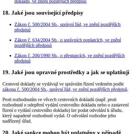
dokladu, ve znění pozdějších předpisů
18. Jaké jsou související předpisy
Zákon č. 500/2004 Sb., správní řád, ve znění pozdějších
předpisů
Zákon č. 634/2004 Sb., o správních poplatcích, ve znění
pozdějších předpisů
Zákon č. 200/1990 Sb., o přestupcích, ve znění pozdějších
předpisů
19. Jaké jsou opravné prostředky a jak se uplatňují
Cestovní doklady se vydávají ve správním řízení vedeném podle
zákona č. 500/2004 Sb., správní řád, ve znění pozdějších předpisů
.
Proti rozhodnutím ve věcech cestovních dokladů (např. proti
rozhodnutí o odepření vydání cestovního dokladu nebo o zastavení
řízení o vydání cestovního dokladu) lze podat odvolání k úřadu,
který napadené rozhodnutí vydal. O odvolání rozhodne jeho
nadřízený úřad.
20. Jaké sankce mohou být uplatněny v případě