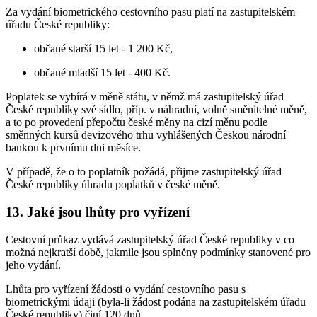
Za vydání biometrického cestovního pasu platí na zastupitelském
úřadu České republiky:
občané starší 15 let - 1 200 Kč,
občané mladší 15 let - 400 Kč.
Poplatek se vybírá v měně státu, v němž má zastupitelský úřad
České republiky své sídlo, příp. v náhradní, volně směnitelné měně,
a to po provedení přepočtu české měny na cizí měnu podle
směnných kursů devizového trhu vyhlášených Českou národní
bankou k prvnímu dni měsíce.
V případě, že o to poplatník požádá, přijme zastupitelský úřad
České republiky úhradu poplatků v české měně.
13. Jaké jsou lhůty pro vyřízení
Cestovní průkaz vydává zastupitelský úřad České republiky v co
možná nejkratší době, jakmile jsou splněny podmínky stanovené pro
jeho vydání.
Lhůta pro vyřízení žádosti o vydání cestovního pasu s
biometrickými údaji (byla-li žádost podána na zastupitelském úřadu
České republiky) činí 120 dnů.