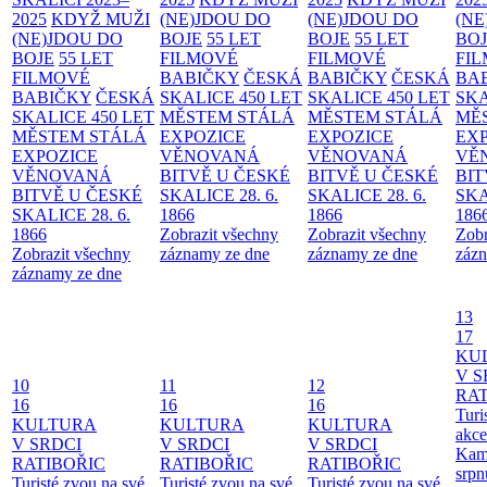
2025
KDYŽ MUŽI
(NE)JDOU DO
(NE)JDOU DO
(NE
(NE)JDOU DO
BOJE
55 LET
BOJE
55 LET
BO
BOJE
55 LET
FILMOVÉ
FILMOVÉ
FI
FILMOVÉ
BABIČKY
ČESKÁ
BABIČKY
ČESKÁ
BA
BABIČKY
ČESKÁ
SKALICE 450 LET
SKALICE 450 LET
SKA
SKALICE 450 LET
MĚSTEM
STÁLÁ
MĚSTEM
STÁLÁ
MĚ
MĚSTEM
STÁLÁ
EXPOZICE
EXPOZICE
EX
EXPOZICE
VĚNOVANÁ
VĚNOVANÁ
VĚ
VĚNOVANÁ
BITVĚ U ČESKÉ
BITVĚ U ČESKÉ
BIT
BITVĚ U ČESKÉ
SKALICE 28. 6.
SKALICE 28. 6.
SKA
SKALICE 28. 6.
1866
1866
186
1866
Zobrazit všechny
Zobrazit všechny
Zobr
Zobrazit všechny
záznamy ze dne
záznamy ze dne
zázn
záznamy ze dne
13
17
KU
V S
10
11
12
RAT
16
16
16
Turi
KULTURA
KULTURA
KULTURA
akce
V SRDCI
V SRDCI
V SRDCI
Kam
RATIBOŘIC
RATIBOŘIC
RATIBOŘIC
srpn
Turisté zvou na své
Turisté zvou na své
Turisté zvou na své