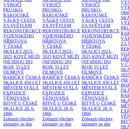
VÝ
VÝROČÍ
VÝROČÍ
VÝROČÍ
VÝ
PRUSKO-
PRUSKO-
PRUSKO-
186
RAKOUSKÉ
RAKOUSKÉ
RAKOUSKÉ
SK
VÁLKY
CESTA
VÁLKY
CESTA
VÁLKY
CESTA
VÝ
ZA SVĚTLEM
ZA SVĚTLEM
ZA SVĚTLEM
PR
REKONSTRUKCE
REKONSTRUKCE
REKONSTRUKCE
RA
VOJENSKÉHO
VOJENSKÉHO
VOJENSKÉHO
VÁ
HŘBITOVA
HŘBITOVA
HŘBITOVA
ZA
V ČESKÉ
V ČESKÉ
V ČESKÉ
RE
SKALICI 2023–
SKALICI 2023–
SKALICI 2023–
VO
2025
KDYŽ MUŽI
2025
KDYŽ MUŽI
2025
KDYŽ MUŽI
HŘ
(NE)JDOU DO
(NE)JDOU DO
(NE)JDOU DO
V 
BOJE
55 LET
BOJE
55 LET
BOJE
55 LET
SKA
FILMOVÉ
FILMOVÉ
FILMOVÉ
202
BABIČKY
ČESKÁ
BABIČKY
ČESKÁ
BABIČKY
ČESKÁ
(NE
SKALICE 450 LET
SKALICE 450 LET
SKALICE 450 LET
BO
MĚSTEM
STÁLÁ
MĚSTEM
STÁLÁ
MĚSTEM
STÁLÁ
FI
EXPOZICE
EXPOZICE
EXPOZICE
BA
VĚNOVANÁ
VĚNOVANÁ
VĚNOVANÁ
SKA
BITVĚ U ČESKÉ
BITVĚ U ČESKÉ
BITVĚ U ČESKÉ
MĚ
SKALICE 28. 6.
SKALICE 28. 6.
SKALICE 28. 6.
EX
1866
1866
1866
VĚ
Zobrazit všechny
Zobrazit všechny
Zobrazit všechny
BIT
záznamy ze dne
záznamy ze dne
záznamy ze dne
SKA