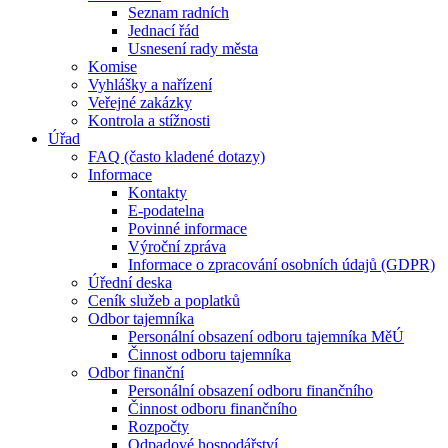
Seznam radních
Jednací řád
Usnesení rady města
Komise
Vyhlášky a nařízení
Veřejné zakázky
Kontrola a stížnosti
Úřad
FAQ (často kladené dotazy)
Informace
Kontakty
E-podatelna
Povinné informace
Výroční zpráva
Informace o zpracování osobních údajů (GDPR)
Úřední deska
Ceník služeb a poplatků
Odbor tajemníka
Personální obsazení odboru tajemníka MěÚ
Činnost odboru tajemníka
Odbor finanční
Personální obsazení odboru finančního
Činnost odboru finančního
Rozpočty
Odpadové hospodářství