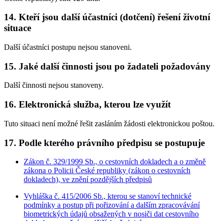
14. Kteří jsou další účastníci (dotčení) řešení životní
situace
Další účastníci postupu nejsou stanoveni.
15. Jaké další činnosti jsou po žadateli požadovány
Další činnosti nejsou stanoveny.
16. Elektronická služba, kterou lze využít
Tuto situaci není možné řešit zasláním žádosti elektronickou poštou.
17. Podle kterého právního předpisu se postupuje
Zákon č. 329/1999 Sb., o cestovních dokladech a o změně
zákona o Policii České republiky (zákon o cestovních
dokladech), ve znění pozdějších předpisů
Vyhláška č. 415/2006 Sb., kterou se stanoví technické
podmínky a postup při pořizování a dalším zpracovávání
biometrických údajů obsažených v nosiči dat cestovního