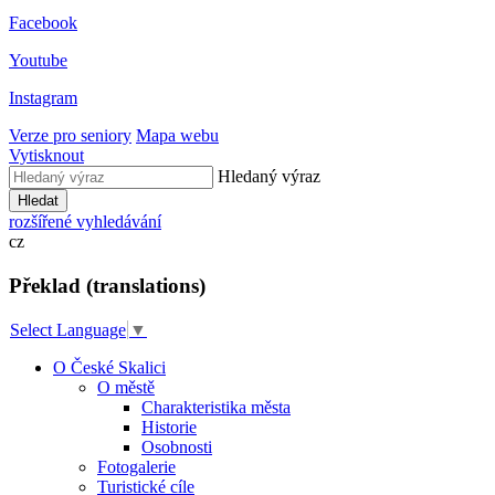
Facebook
Youtube
Instagram
Verze pro seniory
Mapa webu
Vytisknout
Hledaný výraz
Hledat
rozšířené vyhledávání
cz
Překlad (translations)
Select Language
▼
O České Skalici
O městě
Charakteristika města
Historie
Osobnosti
Fotogalerie
Turistické cíle