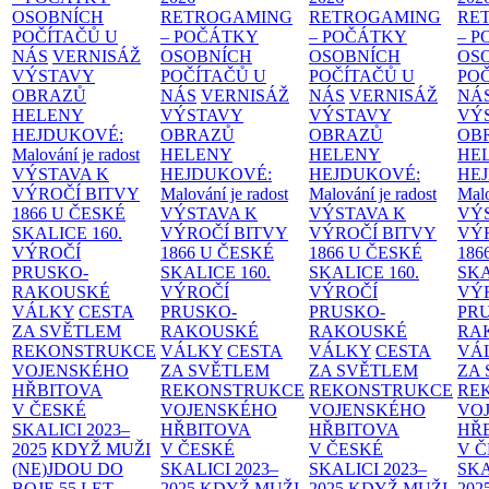
OSOBNÍCH
RETROGAMING
RETROGAMING
RE
POČÍTAČŮ U
– POČÁTKY
– POČÁTKY
– 
NÁS
VERNISÁŽ
OSOBNÍCH
OSOBNÍCH
OS
VÝSTAVY
POČÍTAČŮ U
POČÍTAČŮ U
PO
OBRAZŮ
NÁS
VERNISÁŽ
NÁS
VERNISÁŽ
NÁ
HELENY
VÝSTAVY
VÝSTAVY
VÝ
HEJDUKOVÉ:
OBRAZŮ
OBRAZŮ
OB
Malování je radost
HELENY
HELENY
HE
VÝSTAVA K
HEJDUKOVÉ:
HEJDUKOVÉ:
HE
VÝROČÍ BITVY
Malování je radost
Malování je radost
Malo
1866 U ČESKÉ
VÝSTAVA K
VÝSTAVA K
VÝ
SKALICE
160.
VÝROČÍ BITVY
VÝROČÍ BITVY
VÝ
VÝROČÍ
1866 U ČESKÉ
1866 U ČESKÉ
186
PRUSKO-
SKALICE
160.
SKALICE
160.
SK
RAKOUSKÉ
VÝROČÍ
VÝROČÍ
VÝ
VÁLKY
CESTA
PRUSKO-
PRUSKO-
PR
ZA SVĚTLEM
RAKOUSKÉ
RAKOUSKÉ
RA
REKONSTRUKCE
VÁLKY
CESTA
VÁLKY
CESTA
VÁ
VOJENSKÉHO
ZA SVĚTLEM
ZA SVĚTLEM
ZA
HŘBITOVA
REKONSTRUKCE
REKONSTRUKCE
RE
V ČESKÉ
VOJENSKÉHO
VOJENSKÉHO
VO
SKALICI 2023–
HŘBITOVA
HŘBITOVA
HŘ
2025
KDYŽ MUŽI
V ČESKÉ
V ČESKÉ
V 
(NE)JDOU DO
SKALICI 2023–
SKALICI 2023–
SKA
BOJE
55 LET
2025
KDYŽ MUŽI
2025
KDYŽ MUŽI
202