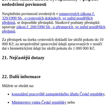
nedodržení povinností
Nesplněním povinností uvedených v
ustanoveních zákona č.
329/1999 Sb., o cestovních dokladech, ve znění pozdějších
předpisů
, se dopouštíte přestupků. Skutkové podstaty přestupků
upravuje
zákon č. 200/1990 Sb., o přestupcích, ve znění pozdějších
předpisů
.
Za přestupek na úseku cestovních dokladů lze uložit pokutu do 10
000 Kč; za neoprávněné zpracování údajů zpracovaných v nosiči
dat s biometrickými údaji lze uložit pokutu do 1 000 000 Kč.
21. Nejčastější dotazy
22. Další informace
Můžete se obrátit na:
konzulární pracoviště zastupitelského úřadu České republiky
,
Ministerstvo vnitra České republiky
nebo