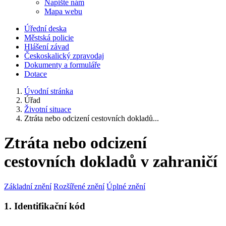
Napište nám
Mapa webu
Úřední deska
Městská policie
Hlášení závad
Českoskalický zpravodaj
Dokumenty a formuláře
Dotace
Úvodní stránka
Úřad
Životní situace
Ztráta nebo odcizení cestovních dokladů...
Ztráta nebo odcizení
cestovních dokladů v zahraničí
Základní znění
Rozšířené znění
Úplné znění
1. Identifikační kód