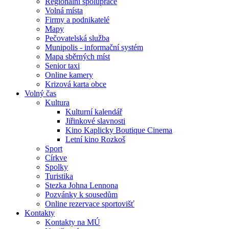
Regionální spolupráce
Volná místa
Firmy a podnikatelé
Mapy
Pečovatelská služba
Munipolis - informační systém
Mapa sběrných míst
Senior taxi
Online kamery
Krizová karta obce
Volný čas
Kultura
Kulturní kalendář
Jiřinkové slavnosti
Kino Kaplicky Boutique Cinema
Letní kino Rozkoš
Sport
Církve
Spolky
Turistika
Stezka Johna Lennona
Pozvánky k sousedům
Online rezervace sportovišť
Kontakty
Kontakty na MÚ