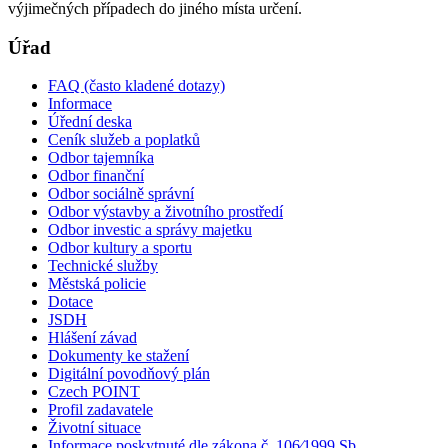
výjimečných případech do jiného místa určení.
Úřad
FAQ (často kladené dotazy)
Informace
Úřední deska
Ceník služeb a poplatků
Odbor tajemníka
Odbor finanční
Odbor sociálně správní
Odbor výstavby a životního prostředí
Odbor investic a správy majetku
Odbor kultury a sportu
Technické služby
Městská policie
Dotace
JSDH
Hlášení závad
Dokumenty ke stažení
Digitální povodňový plán
Czech POINT
Profil zadavatele
Životní situace
Informace poskytnuté dle zákona č. 106⁄1999 Sb.