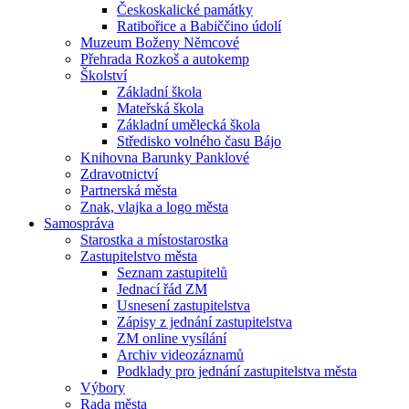
Českoskalické památky
Ratibořice a Babiččino údolí
Muzeum Boženy Němcové
Přehrada Rozkoš a autokemp
Školství
Základní škola
Mateřská škola
Základní umělecká škola
Středisko volného času Bájo
Knihovna Barunky Panklové
Zdravotnictví
Partnerská města
Znak, vlajka a logo města
Samospráva
Starostka a místostarostka
Zastupitelstvo města
Seznam zastupitelů
Jednací řád ZM
Usnesení zastupitelstva
Zápisy z jednání zastupitelstva
ZM online vysílání
Archiv videozáznamů
Podklady pro jednání zastupitelstva města
Výbory
Rada města