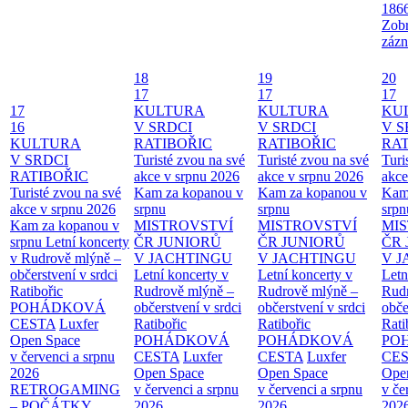
186
Zobr
zázn
18
19
20
17
17
17
17
KULTURA
KULTURA
KU
16
V SRDCI
V SRDCI
V S
KULTURA
RATIBOŘIC
RATIBOŘIC
RAT
V SRDCI
Turisté zvou na své
Turisté zvou na své
Turi
RATIBOŘIC
akce v srpnu 2026
akce v srpnu 2026
akce
Turisté zvou na své
Kam za kopanou v
Kam za kopanou v
Kam
akce v srpnu 2026
srpnu
srpnu
srpn
Kam za kopanou v
MISTROVSTVÍ
MISTROVSTVÍ
MI
srpnu
Letní koncerty
ČR JUNIORŮ
ČR JUNIORŮ
ČR 
v Rudrově mlýně –
V JACHTINGU
V JACHTINGU
V 
občerstvení v srdci
Letní koncerty v
Letní koncerty v
Letn
Ratibořic
Rudrově mlýně –
Rudrově mlýně –
Rud
POHÁDKOVÁ
občerstvení v srdci
občerstvení v srdci
obče
CESTA
Luxfer
Ratibořic
Ratibořic
Rati
Open Space
POHÁDKOVÁ
POHÁDKOVÁ
PO
v červenci a srpnu
CESTA
Luxfer
CESTA
Luxfer
CE
2026
Open Space
Open Space
Ope
RETROGAMING
v červenci a srpnu
v červenci a srpnu
v če
– POČÁTKY
2026
2026
202