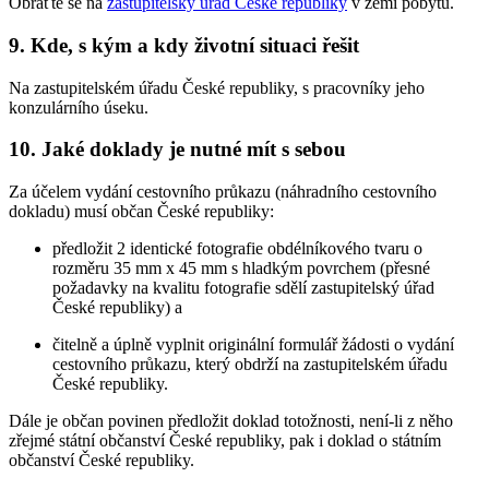
Obraťte se na
zastupitelský úřad České republiky
v zemi pobytu.
9. Kde, s kým a kdy životní situaci řešit
Na zastupitelském úřadu České republiky, s pracovníky jeho
konzulárního úseku.
10. Jaké doklady je nutné mít s sebou
Za účelem vydání cestovního průkazu (náhradního cestovního
dokladu) musí občan České republiky:
předložit 2 identické fotografie obdélníkového tvaru o
rozměru 35 mm x 45 mm s hladkým povrchem (přesné
požadavky na kvalitu fotografie sdělí zastupitelský úřad
České republiky) a
čitelně a úplně vyplnit originální formulář žádosti o vydání
cestovního průkazu, který obdrží na zastupitelském úřadu
České republiky.
Dále je občan povinen předložit doklad totožnosti, není-li z něho
zřejmé státní občanství České republiky, pak i doklad o státním
občanství České republiky.