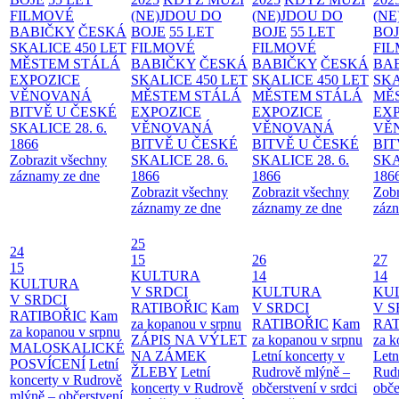
FILMOVÉ
(NE)JDOU DO
(NE)JDOU DO
(NE
BABIČKY
ČESKÁ
BOJE
55 LET
BOJE
55 LET
BO
SKALICE 450 LET
FILMOVÉ
FILMOVÉ
FI
MĚSTEM
STÁLÁ
BABIČKY
ČESKÁ
BABIČKY
ČESKÁ
BA
EXPOZICE
SKALICE 450 LET
SKALICE 450 LET
SKA
VĚNOVANÁ
MĚSTEM
STÁLÁ
MĚSTEM
STÁLÁ
MĚ
BITVĚ U ČESKÉ
EXPOZICE
EXPOZICE
EX
SKALICE 28. 6.
VĚNOVANÁ
VĚNOVANÁ
VĚ
1866
BITVĚ U ČESKÉ
BITVĚ U ČESKÉ
BIT
Zobrazit všechny
SKALICE 28. 6.
SKALICE 28. 6.
SKA
záznamy ze dne
1866
1866
186
Zobrazit všechny
Zobrazit všechny
Zobr
záznamy ze dne
záznamy ze dne
zázn
25
24
15
26
27
15
KULTURA
14
14
KULTURA
V SRDCI
KULTURA
KU
V SRDCI
RATIBOŘIC
Kam
V SRDCI
V S
RATIBOŘIC
Kam
za kopanou v srpnu
RATIBOŘIC
Kam
RAT
za kopanou v srpnu
ZÁPIS NA VÝLET
za kopanou v srpnu
za k
MALOSKALICKÉ
NA ZÁMEK
Letní koncerty v
Letn
POSVÍCENÍ
Letní
ŽLEBY
Letní
Rudrově mlýně –
Rud
koncerty v Rudrově
koncerty v Rudrově
občerstvení v srdci
obče
mlýně – občerstvení