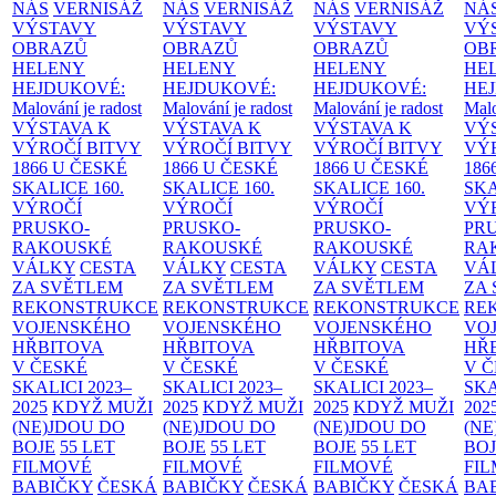
NÁS
VERNISÁŽ
NÁS
VERNISÁŽ
NÁS
VERNISÁŽ
NÁ
VÝSTAVY
VÝSTAVY
VÝSTAVY
VÝ
OBRAZŮ
OBRAZŮ
OBRAZŮ
OB
HELENY
HELENY
HELENY
HE
HEJDUKOVÉ:
HEJDUKOVÉ:
HEJDUKOVÉ:
HE
Malování je radost
Malování je radost
Malování je radost
Malo
VÝSTAVA K
VÝSTAVA K
VÝSTAVA K
VÝ
VÝROČÍ BITVY
VÝROČÍ BITVY
VÝROČÍ BITVY
VÝ
1866 U ČESKÉ
1866 U ČESKÉ
1866 U ČESKÉ
186
SKALICE
160.
SKALICE
160.
SKALICE
160.
SK
VÝROČÍ
VÝROČÍ
VÝROČÍ
VÝ
PRUSKO-
PRUSKO-
PRUSKO-
PR
RAKOUSKÉ
RAKOUSKÉ
RAKOUSKÉ
RA
VÁLKY
CESTA
VÁLKY
CESTA
VÁLKY
CESTA
VÁ
ZA SVĚTLEM
ZA SVĚTLEM
ZA SVĚTLEM
ZA
REKONSTRUKCE
REKONSTRUKCE
REKONSTRUKCE
RE
VOJENSKÉHO
VOJENSKÉHO
VOJENSKÉHO
VO
HŘBITOVA
HŘBITOVA
HŘBITOVA
HŘ
V ČESKÉ
V ČESKÉ
V ČESKÉ
V 
SKALICI 2023–
SKALICI 2023–
SKALICI 2023–
SKA
2025
KDYŽ MUŽI
2025
KDYŽ MUŽI
2025
KDYŽ MUŽI
202
(NE)JDOU DO
(NE)JDOU DO
(NE)JDOU DO
(NE
BOJE
55 LET
BOJE
55 LET
BOJE
55 LET
BO
FILMOVÉ
FILMOVÉ
FILMOVÉ
FI
BABIČKY
ČESKÁ
BABIČKY
ČESKÁ
BABIČKY
ČESKÁ
BA