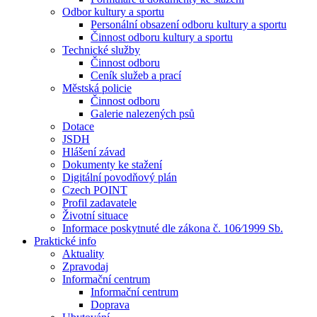
Odbor kultury a sportu
Personální obsazení odboru kultury a sportu
Činnost odboru kultury a sportu
Technické služby
Činnost odboru
Ceník služeb a prací
Městská policie
Činnost odboru
Galerie nalezených psů
Dotace
JSDH
Hlášení závad
Dokumenty ke stažení
Digitální povodňový plán
Czech POINT
Profil zadavatele
Životní situace
Informace poskytnuté dle zákona č. 106⁄1999 Sb.
Praktické info
Aktuality
Zpravodaj
Informační centrum
Informační centrum
Doprava