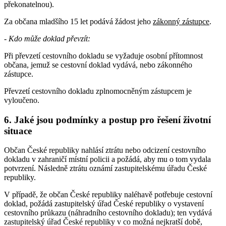
překonatelnou).
Za občana mladšího 15 let podává žádost jeho
zákonný zástupce
.
- Kdo může doklad převzít:
Při převzetí cestovního dokladu se vyžaduje osobní přítomnost
občana, jemuž se cestovní doklad vydává, nebo zákonného
zástupce.
Převzetí cestovního dokladu zplnomocněným zástupcem je
vyloučeno.
6. Jaké jsou podmínky a postup pro řešení životní
situace
Občan České republiky nahlásí ztrátu nebo odcizení cestovního
dokladu v zahraničí místní policii a požádá, aby mu o tom vydala
potvrzení. Následně ztrátu oznámí zastupitelskému úřadu České
republiky.
V případě, že občan České republiky naléhavě potřebuje cestovní
doklad, požádá zastupitelský úřad České republiky o vystavení
cestovního průkazu (náhradního cestovního dokladu); ten vydává
zastupitelský úřad České republiky v co možná nejkratší době,