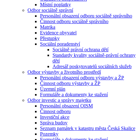
Místní poplatky
Odbor sociálně správní
Personální obsazení odboru sociálně správního
Činnost odboru sociálně správního
Matrika
Evidence obyvatel
Přestupky
Sociální poradenství
Sociálně právní ochrana dětí
Standardy kvality sociálně-právní ochrany
dětí
Adresář poskytovatelů sociálních služeb
Odbor výstavby a životního prostředí
Personální obsazení odboru výstavby a ŽP
Činnost odboru výstavby a ŽP
Územní plán
Formuláře a dokumenty ke stažení
Odbor investic a správy majetku
Personální obsazení OISM
Činnost odboru
Investiční akce
Správa budov
Seznam památek v katastru města Česká Skalice
Pozemky
Formuláře a dokumenty ke stažení