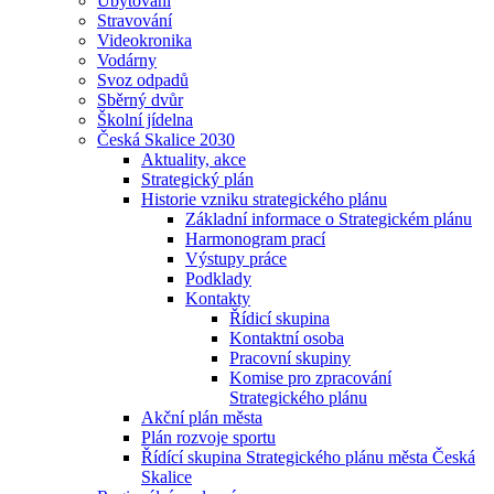
Ubytování
Stravování
Videokronika
Vodárny
Svoz odpadů
Sběrný dvůr
Školní jídelna
Česká Skalice 2030
Aktuality, akce
Strategický plán
Historie vzniku strategického plánu
Základní informace o Strategickém plánu
Harmonogram prací
Výstupy práce
Podklady
Kontakty
Řídicí skupina
Kontaktní osoba
Pracovní skupiny
Komise pro zpracování
Strategického plánu
Akční plán města
Plán rozvoje sportu
Řídící skupina Strategického plánu města Česká
Skalice