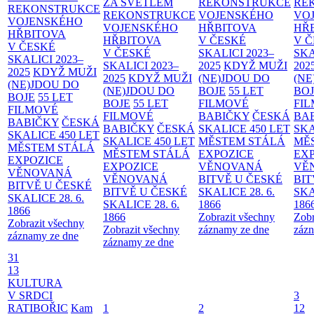
ZA SVĚTLEM
REKONSTRUKCE
RE
REKONSTRUKCE
REKONSTRUKCE
VOJENSKÉHO
VO
VOJENSKÉHO
VOJENSKÉHO
HŘBITOVA
HŘ
HŘBITOVA
HŘBITOVA
V ČESKÉ
V 
V ČESKÉ
V ČESKÉ
SKALICI 2023–
SKA
SKALICI 2023–
SKALICI 2023–
2025
KDYŽ MUŽI
202
2025
KDYŽ MUŽI
2025
KDYŽ MUŽI
(NE)JDOU DO
(NE
(NE)JDOU DO
(NE)JDOU DO
BOJE
55 LET
BO
BOJE
55 LET
BOJE
55 LET
FILMOVÉ
FI
FILMOVÉ
FILMOVÉ
BABIČKY
ČESKÁ
BA
BABIČKY
ČESKÁ
BABIČKY
ČESKÁ
SKALICE 450 LET
SKA
SKALICE 450 LET
SKALICE 450 LET
MĚSTEM
STÁLÁ
MĚ
MĚSTEM
STÁLÁ
MĚSTEM
STÁLÁ
EXPOZICE
EX
EXPOZICE
EXPOZICE
VĚNOVANÁ
VĚ
VĚNOVANÁ
VĚNOVANÁ
BITVĚ U ČESKÉ
BIT
BITVĚ U ČESKÉ
BITVĚ U ČESKÉ
SKALICE 28. 6.
SKA
SKALICE 28. 6.
SKALICE 28. 6.
1866
186
1866
1866
Zobrazit všechny
Zobr
Zobrazit všechny
Zobrazit všechny
záznamy ze dne
zázn
záznamy ze dne
záznamy ze dne
31
13
KULTURA
V SRDCI
3
RATIBOŘIC
Kam
1
2
12