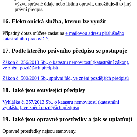
výzvu správné údaje nebo listinu opravit, umožňuje-li to jiný
právní předpis.
16. Elektronická služba, kterou lze využít
Případný dotaz můžete zaslat na
e-mailovou adresu příslušného
katastrálního pracoviště
.
17. Podle kterého právního předpisu se postupuje
Zákon č. 256/2013 Sb., o katastru nemovitostí (katastrální zákon),
ve znění pozdějších předpisů
Zákon č. 500/2004 Sb., správní řád, ve znění pozdějších předpisů
18. Jaké jsou související předpisy
Vyhláška č. 357/2013 Sb., o katastru nemovitostí (katastrální
vyhláška), ve znění pozdějších předpisů
19. Jaké jsou opravné prostředky a jak se uplatňují
Opravné prostředky nejsou stanoveny.