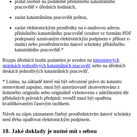
podat osobně na podatelně příslušného katastrálního
pracoviště v úředních hodinách,
zaslat katastrálnímu pracovišti poštou,
zaslat elektronickými prostředky na e-mailovou adresu
příslušného katastrálního pracoviště (soubor ve formátu PDF
podepsaný uznávaným elektronickým podpisem v příloze e-
mailu) nebo prostřednictvím datové schránky příslušného
katastrálního pracoviště.*
Rozpis úředních hodin podatelen je uveden na
internetových
stránkách jednotlivých katastrálních pracovišť
nebo na úředních
deskách jednotlivých katastrálních pracovišť.
* Listina, na základě které má být odvozené právo do katastru
nemovitostí zapsáno, musí být autorizovaně zkonvertována z
listinného originálu nebo originálně vyhotovena s náležitostmi dle
příslušných právních předpisů; rovněž musí být opatřena
kvalifikovaným časovým razítkem.
Návrh na zápis záznamem činěný prostřednictvím datové schránky
není třeba opatřovat elektronickým podpisem.
10. Jaké doklady je nutné mít s sebou