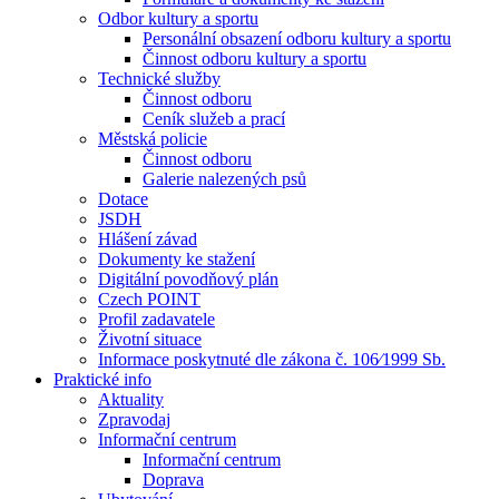
Odbor kultury a sportu
Personální obsazení odboru kultury a sportu
Činnost odboru kultury a sportu
Technické služby
Činnost odboru
Ceník služeb a prací
Městská policie
Činnost odboru
Galerie nalezených psů
Dotace
JSDH
Hlášení závad
Dokumenty ke stažení
Digitální povodňový plán
Czech POINT
Profil zadavatele
Životní situace
Informace poskytnuté dle zákona č. 106⁄1999 Sb.
Praktické info
Aktuality
Zpravodaj
Informační centrum
Informační centrum
Doprava