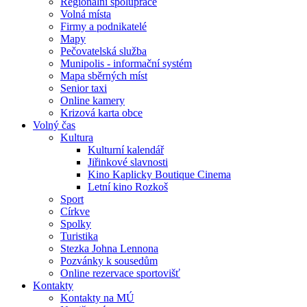
Regionální spolupráce
Volná místa
Firmy a podnikatelé
Mapy
Pečovatelská služba
Munipolis - informační systém
Mapa sběrných míst
Senior taxi
Online kamery
Krizová karta obce
Volný čas
Kultura
Kulturní kalendář
Jiřinkové slavnosti
Kino Kaplicky Boutique Cinema
Letní kino Rozkoš
Sport
Církve
Spolky
Turistika
Stezka Johna Lennona
Pozvánky k sousedům
Online rezervace sportovišť
Kontakty
Kontakty na MÚ