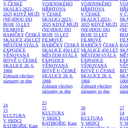
V ČESKÉ
VOJENSKÉHO
VOJENSKÉHO
VO
SKALICI 2023–
HŘBITOVA
HŘBITOVA
HŘ
2025
KDYŽ MUŽI
V ČESKÉ
V ČESKÉ
V 
(NE)JDOU DO
SKALICI 2023–
SKALICI 2023–
SKA
BOJE
55 LET
2025
KDYŽ MUŽI
2025
KDYŽ MUŽI
202
FILMOVÉ
(NE)JDOU DO
(NE)JDOU DO
(NE
BABIČKY
ČESKÁ
BOJE
55 LET
BOJE
55 LET
BO
SKALICE 450 LET
FILMOVÉ
FILMOVÉ
FI
MĚSTEM
STÁLÁ
BABIČKY
ČESKÁ
BABIČKY
ČESKÁ
BA
EXPOZICE
SKALICE 450 LET
SKALICE 450 LET
SKA
VĚNOVANÁ
MĚSTEM
STÁLÁ
MĚSTEM
STÁLÁ
MĚ
BITVĚ U ČESKÉ
EXPOZICE
EXPOZICE
EX
SKALICE 28. 6.
VĚNOVANÁ
VĚNOVANÁ
VĚ
1866
BITVĚ U ČESKÉ
BITVĚ U ČESKÉ
BIT
Zobrazit všechny
SKALICE 28. 6.
SKALICE 28. 6.
SKA
záznamy ze dne
1866
1866
186
Zobrazit všechny
Zobrazit všechny
Zobr
záznamy ze dne
záznamy ze dne
zázn
25
24
15
26
27
15
KULTURA
14
14
KULTURA
V SRDCI
KULTURA
KU
V SRDCI
RATIBOŘIC
Kam
V SRDCI
V S
RATIBOŘIC
Kam