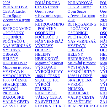
2026
POHÁDKOVÁ
POHÁDKOVÁ
PO
POHÁDKOVÁ
CESTA
Luxfer
CESTA
Luxfer
CE
CESTA
Luxfer
Open Space
Open Space
Ope
Open Space
v červenci a srpnu
v červenci a srpnu
v če
v červenci a srpnu
2026
2026
202
2026
RETROGAMING
RETROGAMING
RE
RETROGAMING
– POČÁTKY
– POČÁTKY
– 
– POČÁTKY
OSOBNÍCH
OSOBNÍCH
OS
OSOBNÍCH
POČÍTAČŮ U
POČÍTAČŮ U
PO
POČÍTAČŮ U
NÁS
VERNISÁŽ
NÁS
VERNISÁŽ
NÁ
NÁS
VERNISÁŽ
VÝSTAVY
VÝSTAVY
VÝ
VÝSTAVY
OBRAZŮ
OBRAZŮ
OB
OBRAZŮ
HELENY
HELENY
HE
HELENY
HEJDUKOVÉ:
HEJDUKOVÉ:
HE
HEJDUKOVÉ:
Malování je radost
Malování je radost
Malo
Malování je radost
VÝSTAVA K
VÝSTAVA K
VÝ
VÝSTAVA K
VÝROČÍ BITVY
VÝROČÍ BITVY
VÝ
VÝROČÍ BITVY
1866 U ČESKÉ
1866 U ČESKÉ
186
1866 U ČESKÉ
SKALICE
160.
SKALICE
160.
SK
SKALICE
160.
VÝROČÍ
VÝROČÍ
VÝ
VÝROČÍ
PRUSKO-
PRUSKO-
PR
PRUSKO-
RAKOUSKÉ
RAKOUSKÉ
RA
RAKOUSKÉ
VÁLKY
CESTA
VÁLKY
CESTA
VÁ
VÁLKY
CESTA
ZA SVĚTLEM
ZA SVĚTLEM
ZA
ZA SVĚTLEM
REKONSTRUKCE
REKONSTRUKCE
RE