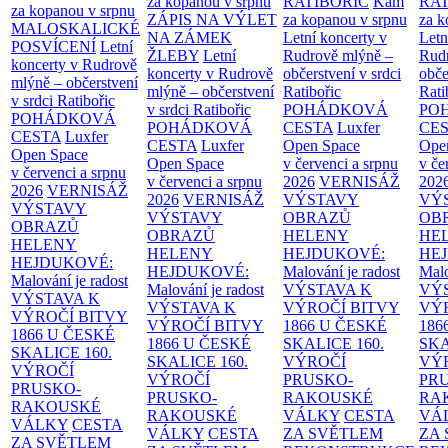
za kopanou v srpnu
RATIBOŘIC
Kam
RAT
za kopanou v srpnu
ZÁPIS NA VÝLET
za kopanou v srpnu
za k
MALOSKALICKÉ
NA ZÁMEK
Letní koncerty v
Letn
POSVÍCENÍ
Letní
ŽLEBY
Letní
Rudrově mlýně –
Rud
koncerty v Rudrově
koncerty v Rudrově
občerstvení v srdci
obče
mlýně – občerstvení
mlýně – občerstvení
Ratibořic
Rati
v srdci Ratibořic
v srdci Ratibořic
POHÁDKOVÁ
PO
POHÁDKOVÁ
POHÁDKOVÁ
CESTA
Luxfer
CE
CESTA
Luxfer
CESTA
Luxfer
Open Space
Ope
Open Space
Open Space
v červenci a srpnu
v če
v červenci a srpnu
v červenci a srpnu
2026
VERNISÁŽ
202
2026
VERNISÁŽ
2026
VERNISÁŽ
VÝSTAVY
VÝ
VÝSTAVY
VÝSTAVY
OBRAZŮ
OB
OBRAZŮ
OBRAZŮ
HELENY
HE
HELENY
HELENY
HEJDUKOVÉ:
HE
HEJDUKOVÉ:
HEJDUKOVÉ:
Malování je radost
Malo
Malování je radost
Malování je radost
VÝSTAVA K
VÝ
VÝSTAVA K
VÝSTAVA K
VÝROČÍ BITVY
VÝ
VÝROČÍ BITVY
VÝROČÍ BITVY
1866 U ČESKÉ
186
1866 U ČESKÉ
1866 U ČESKÉ
SKALICE
160.
SK
SKALICE
160.
SKALICE
160.
VÝROČÍ
VÝ
VÝROČÍ
VÝROČÍ
PRUSKO-
PR
PRUSKO-
PRUSKO-
RAKOUSKÉ
RA
RAKOUSKÉ
RAKOUSKÉ
VÁLKY
CESTA
VÁ
VÁLKY
CESTA
VÁLKY
CESTA
ZA SVĚTLEM
ZA
ZA SVĚTLEM