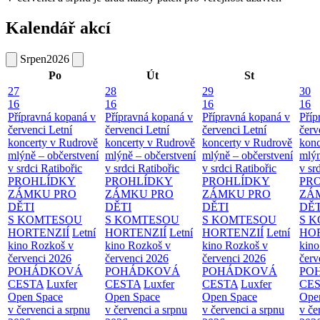
Kalendář akcí
Srpen
2026
Po
Út
St
27
28
29
30
16
16
16
16
Přípravná kopaná v
Přípravná kopaná v
Přípravná kopaná v
Příp
červenci
Letní
červenci
Letní
červenci
Letní
červ
koncerty v Rudrově
koncerty v Rudrově
koncerty v Rudrově
konc
mlýně – občerstvení
mlýně – občerstvení
mlýně – občerstvení
mlýn
v srdci Ratibořic
v srdci Ratibořic
v srdci Ratibořic
v sr
PROHLÍDKY
PROHLÍDKY
PROHLÍDKY
PR
ZÁMKU PRO
ZÁMKU PRO
ZÁMKU PRO
ZÁ
DĚTI
DĚTI
DĚTI
DĚT
S KOMTESOU
S KOMTESOU
S KOMTESOU
S 
HORTENZIÍ
Letní
HORTENZIÍ
Letní
HORTENZIÍ
Letní
HOR
kino Rozkoš v
kino Rozkoš v
kino Rozkoš v
kino
červenci 2026
červenci 2026
červenci 2026
červ
POHÁDKOVÁ
POHÁDKOVÁ
POHÁDKOVÁ
PO
CESTA
Luxfer
CESTA
Luxfer
CESTA
Luxfer
CE
Open Space
Open Space
Open Space
Ope
v červenci a srpnu
v červenci a srpnu
v červenci a srpnu
v če