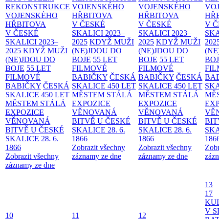
REKONSTRUKCE
VOJENSKÉHO
VOJENSKÉHO
VO
VOJENSKÉHO
HŘBITOVA
HŘBITOVA
HŘ
HŘBITOVA
V ČESKÉ
V ČESKÉ
V 
V ČESKÉ
SKALICI 2023–
SKALICI 2023–
SKA
SKALICI 2023–
2025
KDYŽ MUŽI
2025
KDYŽ MUŽI
202
2025
KDYŽ MUŽI
(NE)JDOU DO
(NE)JDOU DO
(NE
(NE)JDOU DO
BOJE
55 LET
BOJE
55 LET
BO
BOJE
55 LET
FILMOVÉ
FILMOVÉ
FI
FILMOVÉ
BABIČKY
ČESKÁ
BABIČKY
ČESKÁ
BA
BABIČKY
ČESKÁ
SKALICE 450 LET
SKALICE 450 LET
SKA
SKALICE 450 LET
MĚSTEM
STÁLÁ
MĚSTEM
STÁLÁ
MĚ
MĚSTEM
STÁLÁ
EXPOZICE
EXPOZICE
EX
EXPOZICE
VĚNOVANÁ
VĚNOVANÁ
VĚ
VĚNOVANÁ
BITVĚ U ČESKÉ
BITVĚ U ČESKÉ
BIT
BITVĚ U ČESKÉ
SKALICE 28. 6.
SKALICE 28. 6.
SKA
SKALICE 28. 6.
1866
1866
186
1866
Zobrazit všechny
Zobrazit všechny
Zobr
Zobrazit všechny
záznamy ze dne
záznamy ze dne
zázn
záznamy ze dne
13
17
KU
V S
10
11
12