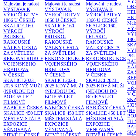
VÝ
Malování je radost
Malování je radost
Malování je radost
OB
VÝSTAVA K
VÝSTAVA K
VÝSTAVA K
HE
VÝROČÍ BITVY
VÝROČÍ BITVY
VÝROČÍ BITVY
HE
1866 U ČESKÉ
1866 U ČESKÉ
1866 U ČESKÉ
Malo
SKALICE
160.
SKALICE
160.
SKALICE
160.
VÝ
VÝROČÍ
VÝROČÍ
VÝROČÍ
VÝ
PRUSKO-
PRUSKO-
PRUSKO-
186
RAKOUSKÉ
RAKOUSKÉ
RAKOUSKÉ
SK
VÁLKY
CESTA
VÁLKY
CESTA
VÁLKY
CESTA
VÝ
ZA SVĚTLEM
ZA SVĚTLEM
ZA SVĚTLEM
PR
REKONSTRUKCE
REKONSTRUKCE
REKONSTRUKCE
RA
VOJENSKÉHO
VOJENSKÉHO
VOJENSKÉHO
VÁ
HŘBITOVA
HŘBITOVA
HŘBITOVA
ZA
V ČESKÉ
V ČESKÉ
V ČESKÉ
RE
SKALICI 2023–
SKALICI 2023–
SKALICI 2023–
VO
2025
KDYŽ MUŽI
2025
KDYŽ MUŽI
2025
KDYŽ MUŽI
HŘ
(NE)JDOU DO
(NE)JDOU DO
(NE)JDOU DO
V 
BOJE
55 LET
BOJE
55 LET
BOJE
55 LET
SKA
FILMOVÉ
FILMOVÉ
FILMOVÉ
202
BABIČKY
ČESKÁ
BABIČKY
ČESKÁ
BABIČKY
ČESKÁ
(NE
SKALICE 450 LET
SKALICE 450 LET
SKALICE 450 LET
BO
MĚSTEM
STÁLÁ
MĚSTEM
STÁLÁ
MĚSTEM
STÁLÁ
FI
EXPOZICE
EXPOZICE
EXPOZICE
BA
VĚNOVANÁ
VĚNOVANÁ
VĚNOVANÁ
SKA
BITVĚ U ČESKÉ
BITVĚ U ČESKÉ
BITVĚ U ČESKÉ