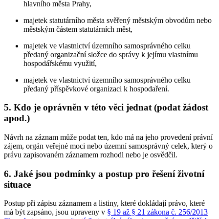
hlavního města Prahy,
majetek statutárního města svěřený městským obvodům nebo
městským částem statutárních měst,
majetek ve vlastnictví územního samosprávného celku
předaný organizační složce do správy k jejímu vlastnímu
hospodářskému využití,
majetek ve vlastnictví územního samosprávného celku
předaný příspěvkové organizaci k hospodaření.
5. Kdo je oprávněn v této věci jednat (podat žádost
apod.)
Návrh na záznam může podat ten, kdo má na jeho provedení právní
zájem, orgán veřejné moci nebo územní samosprávný celek, který o
právu zapisovaném záznamem rozhodl nebo je osvědčil.
6. Jaké jsou podmínky a postup pro řešení životní
situace
Postup při zápisu záznamem a listiny, které dokládají právo, které
má být zapsáno, jsou upraveny v
§ 19 až § 21 zákona č. 256/2013