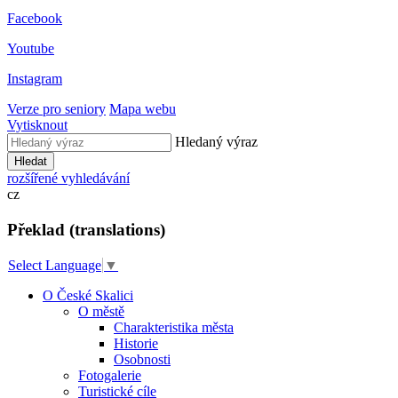
Facebook
Youtube
Instagram
Verze pro seniory
Mapa webu
Vytisknout
Hledaný výraz
Hledat
rozšířené vyhledávání
cz
Překlad (translations)
Select Language
▼
O České Skalici
O městě
Charakteristika města
Historie
Osobnosti
Fotogalerie
Turistické cíle