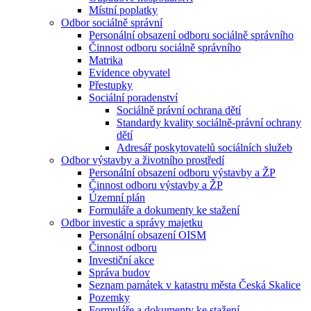
Místní poplatky
Odbor sociálně správní
Personální obsazení odboru sociálně správního
Činnost odboru sociálně správního
Matrika
Evidence obyvatel
Přestupky
Sociální poradenství
Sociálně právní ochrana dětí
Standardy kvality sociálně-právní ochrany
dětí
Adresář poskytovatelů sociálních služeb
Odbor výstavby a životního prostředí
Personální obsazení odboru výstavby a ŽP
Činnost odboru výstavby a ŽP
Územní plán
Formuláře a dokumenty ke stažení
Odbor investic a správy majetku
Personální obsazení OISM
Činnost odboru
Investiční akce
Správa budov
Seznam památek v katastru města Česká Skalice
Pozemky
Formuláře a dokumenty ke stažení