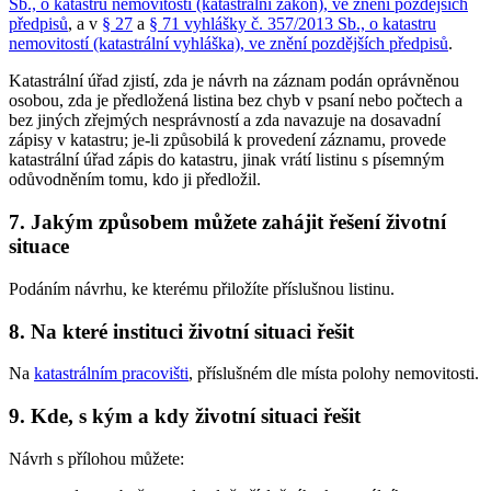
Sb., o katastru nemovitostí (katastrální zákon), ve znění pozdějších
předpisů
, a v
§ 27
a
§ 71 vyhlášky č. 357/2013 Sb., o katastru
nemovitostí (katastrální vyhláška), ve znění pozdějších předpisů
.
Katastrální úřad zjistí, zda je návrh na záznam podán oprávněnou
osobou, zda je předložená listina bez chyb v psaní nebo počtech a
bez jiných zřejmých nesprávností a zda navazuje na dosavadní
zápisy v katastru; je-li způsobilá k provedení záznamu, provede
katastrální úřad zápis do katastru, jinak vrátí listinu s písemným
odůvodněním tomu, kdo ji předložil.
7. Jakým způsobem můžete zahájit řešení životní
situace
Podáním návrhu, ke kterému přiložíte příslušnou listinu.
8. Na které instituci životní situaci řešit
Na
katastrálním pracovišti
, příslušném dle místa polohy nemovitosti.
9. Kde, s kým a kdy životní situaci řešit
Návrh s přílohou můžete: