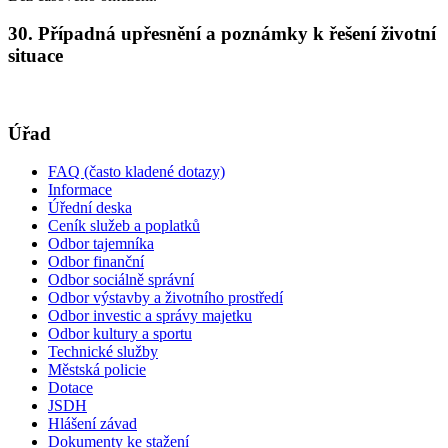
30. Případná upřesnění a poznámky k řešení životní
situace
Úřad
FAQ (často kladené dotazy)
Informace
Úřední deska
Ceník služeb a poplatků
Odbor tajemníka
Odbor finanční
Odbor sociálně správní
Odbor výstavby a životního prostředí
Odbor investic a správy majetku
Odbor kultury a sportu
Technické služby
Městská policie
Dotace
JSDH
Hlášení závad
Dokumenty ke stažení