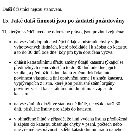
Další účastníci nejsou stanoveni.
15. Jaké další činnosti jsou po žadateli požadovány
Ti, kterým svědčí uvedené odvozené právo, jsou povinni zejména:
na vyzvání doplnit chybějící údaje a odstranit chyby v jimi
vyhotovených listinách, které předkládají k zápisu do katastru,
a to do 30 dnů ode dne, kdy jim byla doručena výzva,
ohlásit katastrálnímu úřadu změny údajů katastru týkající se
předmětných nemovitostí, a to do 30 dnů ode dne jejich
vzniku, a předložit listinu, která změnu dokládá; tuto
povinnost vlastníci a jiní oprávnění nemají u změn katastru,
vyplývajících z listin, které jsou příslušné státní orgány
povinny zasílat katastrálnímu úřadu přímo k zápisu do
katastru,
na vyzvání předložit ve stanovené lhůtě, ne však kratší 30
dnů, příslušné listiny pro zápis do katastru,
v přiměřené lhůtě v případě, že jimi vydaná listina předložená
k zápisu do katastru obsahuje chyby v psaní, počtech nebo
jiné zřejmé nesprávnosti, sdělit katastrálnímu úřadu na jeho