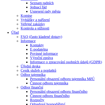
Seznam radních
Jednací řád
Usnesení rady města
Komise
Vyhlášky a nařízení
Veřejné zakázky
Kontrola a stížnosti
Úřad
FAQ (často kladené dotazy)
Informace
Kontakty
E-podatelna
Povinné informace
Výroční zpráva
Informace o zpracování osobních údajů (GDPR)
Úřední deska
Ceník služeb a poplatků
Odbor tajemníka
Personální obsazení odboru tajemníka MěÚ
Činnost odboru tajemníka
Odbor finanční
Personální obsazení odboru finančního
Činnost odboru finančního
Rozpočty
Odpadové hospodářství