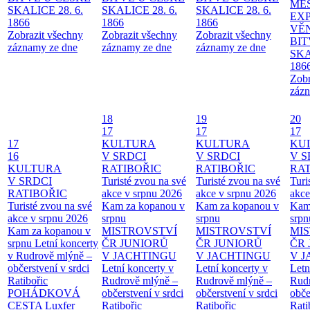
MĚ
SKALICE 28. 6.
SKALICE 28. 6.
SKALICE 28. 6.
EX
1866
1866
1866
VĚ
Zobrazit všechny
Zobrazit všechny
Zobrazit všechny
BIT
záznamy ze dne
záznamy ze dne
záznamy ze dne
SKA
186
Zobr
zázn
18
19
20
17
17
17
17
KULTURA
KULTURA
KU
16
V SRDCI
V SRDCI
V S
KULTURA
RATIBOŘIC
RATIBOŘIC
RAT
V SRDCI
Turisté zvou na své
Turisté zvou na své
Turi
RATIBOŘIC
akce v srpnu 2026
akce v srpnu 2026
akce
Turisté zvou na své
Kam za kopanou v
Kam za kopanou v
Kam
akce v srpnu 2026
srpnu
srpnu
srpn
Kam za kopanou v
MISTROVSTVÍ
MISTROVSTVÍ
MI
srpnu
Letní koncerty
ČR JUNIORŮ
ČR JUNIORŮ
ČR 
v Rudrově mlýně –
V JACHTINGU
V JACHTINGU
V 
občerstvení v srdci
Letní koncerty v
Letní koncerty v
Letn
Ratibořic
Rudrově mlýně –
Rudrově mlýně –
Rud
POHÁDKOVÁ
občerstvení v srdci
občerstvení v srdci
obče
CESTA
Luxfer
Ratibořic
Ratibořic
Rati