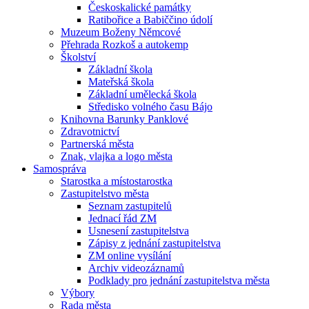
Českoskalické památky
Ratibořice a Babiččino údolí
Muzeum Boženy Němcové
Přehrada Rozkoš a autokemp
Školství
Základní škola
Mateřská škola
Základní umělecká škola
Středisko volného času Bájo
Knihovna Barunky Panklové
Zdravotnictví
Partnerská města
Znak, vlajka a logo města
Samospráva
Starostka a místostarostka
Zastupitelstvo města
Seznam zastupitelů
Jednací řád ZM
Usnesení zastupitelstva
Zápisy z jednání zastupitelstva
ZM online vysílání
Archiv videozáznamů
Podklady pro jednání zastupitelstva města
Výbory
Rada města