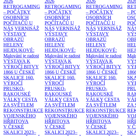
2026
2026
2026
202
RETROGAMING
RETROGAMING
RETROGAMING
RE
– POČÁTKY
– POČÁTKY
– POČÁTKY
– 
OSOBNÍCH
OSOBNÍCH
OSOBNÍCH
OS
POČÍTAČŮ U
POČÍTAČŮ U
POČÍTAČŮ U
PO
NÁS
VERNISÁŽ
NÁS
VERNISÁŽ
NÁS
VERNISÁŽ
NÁ
VÝSTAVY
VÝSTAVY
VÝSTAVY
VÝ
OBRAZŮ
OBRAZŮ
OBRAZŮ
OB
HELENY
HELENY
HELENY
HE
HEJDUKOVÉ:
HEJDUKOVÉ:
HEJDUKOVÉ:
HE
Malování je radost
Malování je radost
Malování je radost
Malo
VÝSTAVA K
VÝSTAVA K
VÝSTAVA K
VÝ
VÝROČÍ BITVY
VÝROČÍ BITVY
VÝROČÍ BITVY
VÝ
1866 U ČESKÉ
1866 U ČESKÉ
1866 U ČESKÉ
186
SKALICE
160.
SKALICE
160.
SKALICE
160.
SK
VÝROČÍ
VÝROČÍ
VÝROČÍ
VÝ
PRUSKO-
PRUSKO-
PRUSKO-
PR
RAKOUSKÉ
RAKOUSKÉ
RAKOUSKÉ
RA
VÁLKY
CESTA
VÁLKY
CESTA
VÁLKY
CESTA
VÁ
ZA SVĚTLEM
ZA SVĚTLEM
ZA SVĚTLEM
ZA
REKONSTRUKCE
REKONSTRUKCE
REKONSTRUKCE
RE
VOJENSKÉHO
VOJENSKÉHO
VOJENSKÉHO
VO
HŘBITOVA
HŘBITOVA
HŘBITOVA
HŘ
V ČESKÉ
V ČESKÉ
V ČESKÉ
V 
SKALICI 2023–
SKALICI 2023–
SKALICI 2023–
SKA