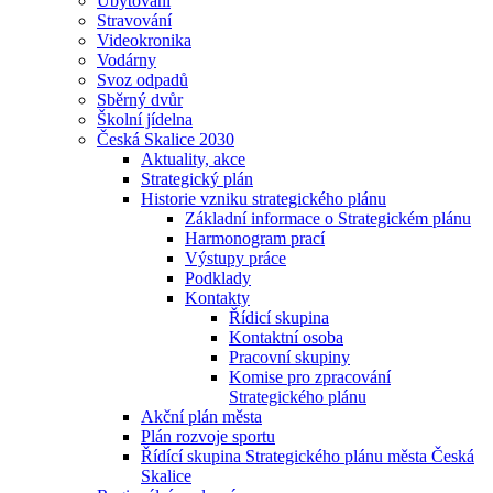
Ubytování
Stravování
Videokronika
Vodárny
Svoz odpadů
Sběrný dvůr
Školní jídelna
Česká Skalice 2030
Aktuality, akce
Strategický plán
Historie vzniku strategického plánu
Základní informace o Strategickém plánu
Harmonogram prací
Výstupy práce
Podklady
Kontakty
Řídicí skupina
Kontaktní osoba
Pracovní skupiny
Komise pro zpracování
Strategického plánu
Akční plán města
Plán rozvoje sportu
Řídící skupina Strategického plánu města Česká
Skalice