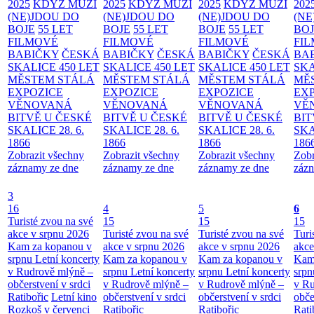
2025
KDYŽ MUŽI
2025
KDYŽ MUŽI
2025
KDYŽ MUŽI
202
(NE)JDOU DO
(NE)JDOU DO
(NE)JDOU DO
(NE
BOJE
55 LET
BOJE
55 LET
BOJE
55 LET
BO
FILMOVÉ
FILMOVÉ
FILMOVÉ
FI
BABIČKY
ČESKÁ
BABIČKY
ČESKÁ
BABIČKY
ČESKÁ
BA
SKALICE 450 LET
SKALICE 450 LET
SKALICE 450 LET
SKA
MĚSTEM
STÁLÁ
MĚSTEM
STÁLÁ
MĚSTEM
STÁLÁ
MĚ
EXPOZICE
EXPOZICE
EXPOZICE
EX
VĚNOVANÁ
VĚNOVANÁ
VĚNOVANÁ
VĚ
BITVĚ U ČESKÉ
BITVĚ U ČESKÉ
BITVĚ U ČESKÉ
BIT
SKALICE 28. 6.
SKALICE 28. 6.
SKALICE 28. 6.
SKA
1866
1866
1866
186
Zobrazit všechny
Zobrazit všechny
Zobrazit všechny
Zobr
záznamy ze dne
záznamy ze dne
záznamy ze dne
zázn
3
16
4
5
6
Turisté zvou na své
15
15
15
akce v srpnu 2026
Turisté zvou na své
Turisté zvou na své
Turi
Kam za kopanou v
akce v srpnu 2026
akce v srpnu 2026
akce
srpnu
Letní koncerty
Kam za kopanou v
Kam za kopanou v
Kam
v Rudrově mlýně –
srpnu
Letní koncerty
srpnu
Letní koncerty
srp
občerstvení v srdci
v Rudrově mlýně –
v Rudrově mlýně –
v Ru
Ratibořic
Letní kino
občerstvení v srdci
občerstvení v srdci
obče
Rozkoš v červenci
Ratibořic
Ratibořic
Rati