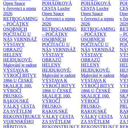
Open Space
POHÁDKOVÁ
POHÁDKOVÁ
PO
v červenci a srpnu
CESTA
Luxfer
CESTA
Luxfer
CE
2026
Open Space
Open Space
Ope
RETROGAMING
v červenci a srpnu
v červenci a srpnu
v če
– POČÁTKY
2026
2026
202
OSOBNÍCH
RETROGAMING
RETROGAMING
RE
POČÍTAČŮ U
– POČÁTKY
– POČÁTKY
– 
NÁS
VERNISÁŽ
OSOBNÍCH
OSOBNÍCH
OS
VÝSTAVY
POČÍTAČŮ U
POČÍTAČŮ U
PO
OBRAZŮ
NÁS
VERNISÁŽ
NÁS
VERNISÁŽ
NÁ
HELENY
VÝSTAVY
VÝSTAVY
VÝ
HEJDUKOVÉ:
OBRAZŮ
OBRAZŮ
OB
Malování je radost
HELENY
HELENY
HE
VÝSTAVA K
HEJDUKOVÉ:
HEJDUKOVÉ:
HE
VÝROČÍ BITVY
Malování je radost
Malování je radost
Malo
1866 U ČESKÉ
VÝSTAVA K
VÝSTAVA K
VÝ
SKALICE
160.
VÝROČÍ BITVY
VÝROČÍ BITVY
VÝ
VÝROČÍ
1866 U ČESKÉ
1866 U ČESKÉ
186
PRUSKO-
SKALICE
160.
SKALICE
160.
SK
RAKOUSKÉ
VÝROČÍ
VÝROČÍ
VÝ
VÁLKY
CESTA
PRUSKO-
PRUSKO-
PR
ZA SVĚTLEM
RAKOUSKÉ
RAKOUSKÉ
RA
REKONSTRUKCE
VÁLKY
CESTA
VÁLKY
CESTA
VÁ
VOJENSKÉHO
ZA SVĚTLEM
ZA SVĚTLEM
ZA
HŘBITOVA
REKONSTRUKCE
REKONSTRUKCE
RE