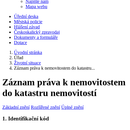
Napište nám
Mapa webu
Úřední deska
Městská policie
Hlášení závad
Českoskalický zpravodaj
Dokumenty a formuláře
Dotace
Úvodní stránka
Úřad
Životní situace
Záznam práva k nemovitostem do katastru...
Záznam práva k nemovitostem
do katastru nemovitostí
Základní znění
Rozšířené znění
Úplné znění
1. Identifikační kód