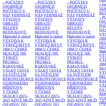
Ope
– POČÁTKY
– POČÁTKY
– POČÁTKY
v če
OSOBNÍCH
OSOBNÍCH
OSOBNÍCH
202
POČÍTAČŮ U
POČÍTAČŮ U
POČÍTAČŮ U
RE
NÁS
VERNISÁŽ
NÁS
VERNISÁŽ
NÁS
VERNISÁŽ
– 
VÝSTAVY
VÝSTAVY
VÝSTAVY
OS
OBRAZŮ
OBRAZŮ
OBRAZŮ
PO
HELENY
HELENY
HELENY
NÁ
HEJDUKOVÉ:
HEJDUKOVÉ:
HEJDUKOVÉ:
VÝ
Malování je radost
Malování je radost
Malování je radost
OB
VÝSTAVA K
VÝSTAVA K
VÝSTAVA K
HE
VÝROČÍ BITVY
VÝROČÍ BITVY
VÝROČÍ BITVY
HE
1866 U ČESKÉ
1866 U ČESKÉ
1866 U ČESKÉ
Malo
SKALICE
160.
SKALICE
160.
SKALICE
160.
VÝ
VÝROČÍ
VÝROČÍ
VÝROČÍ
VÝ
PRUSKO-
PRUSKO-
PRUSKO-
186
RAKOUSKÉ
RAKOUSKÉ
RAKOUSKÉ
SK
VÁLKY
CESTA
VÁLKY
CESTA
VÁLKY
CESTA
VÝ
ZA SVĚTLEM
ZA SVĚTLEM
ZA SVĚTLEM
PR
REKONSTRUKCE
REKONSTRUKCE
REKONSTRUKCE
RA
VOJENSKÉHO
VOJENSKÉHO
VOJENSKÉHO
VÁ
HŘBITOVA
HŘBITOVA
HŘBITOVA
ZA
V ČESKÉ
V ČESKÉ
V ČESKÉ
RE
SKALICI 2023–
SKALICI 2023–
SKALICI 2023–
VO
2025
KDYŽ MUŽI
2025
KDYŽ MUŽI
2025
KDYŽ MUŽI
HŘ
(NE)JDOU DO
(NE)JDOU DO
(NE)JDOU DO