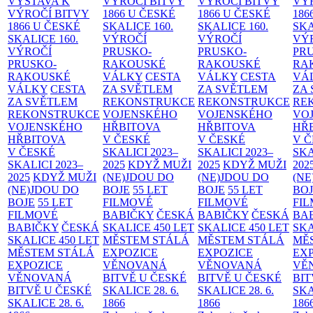
VÝSTAVA K
VÝROČÍ BITVY
VÝROČÍ BITVY
VÝ
VÝROČÍ BITVY
1866 U ČESKÉ
1866 U ČESKÉ
186
1866 U ČESKÉ
SKALICE
160.
SKALICE
160.
SK
SKALICE
160.
VÝROČÍ
VÝROČÍ
VÝ
VÝROČÍ
PRUSKO-
PRUSKO-
PR
PRUSKO-
RAKOUSKÉ
RAKOUSKÉ
RA
RAKOUSKÉ
VÁLKY
CESTA
VÁLKY
CESTA
VÁ
VÁLKY
CESTA
ZA SVĚTLEM
ZA SVĚTLEM
ZA
ZA SVĚTLEM
REKONSTRUKCE
REKONSTRUKCE
RE
REKONSTRUKCE
VOJENSKÉHO
VOJENSKÉHO
VO
VOJENSKÉHO
HŘBITOVA
HŘBITOVA
HŘ
HŘBITOVA
V ČESKÉ
V ČESKÉ
V 
V ČESKÉ
SKALICI 2023–
SKALICI 2023–
SKA
SKALICI 2023–
2025
KDYŽ MUŽI
2025
KDYŽ MUŽI
202
2025
KDYŽ MUŽI
(NE)JDOU DO
(NE)JDOU DO
(NE
(NE)JDOU DO
BOJE
55 LET
BOJE
55 LET
BO
BOJE
55 LET
FILMOVÉ
FILMOVÉ
FI
FILMOVÉ
BABIČKY
ČESKÁ
BABIČKY
ČESKÁ
BA
BABIČKY
ČESKÁ
SKALICE 450 LET
SKALICE 450 LET
SKA
SKALICE 450 LET
MĚSTEM
STÁLÁ
MĚSTEM
STÁLÁ
MĚ
MĚSTEM
STÁLÁ
EXPOZICE
EXPOZICE
EX
EXPOZICE
VĚNOVANÁ
VĚNOVANÁ
VĚ
VĚNOVANÁ
BITVĚ U ČESKÉ
BITVĚ U ČESKÉ
BIT
BITVĚ U ČESKÉ
SKALICE 28. 6.
SKALICE 28. 6.
SKA
SKALICE 28. 6.
1866
1866
186