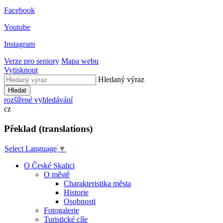
Facebook
Youtube
Instagram
Verze pro seniory
Mapa webu
Vytisknout
Hledaný výraz
Hledat
rozšířené vyhledávání
cz
Překlad (translations)
Select Language
▼
O České Skalici
O městě
Charakteristika města
Historie
Osobnosti
Fotogalerie
Turistické cíle