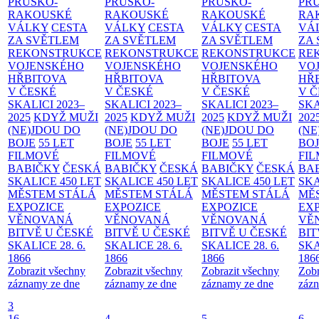
PRUSKO-
PRUSKO-
PRUSKO-
PR
RAKOUSKÉ
RAKOUSKÉ
RAKOUSKÉ
RA
VÁLKY
CESTA
VÁLKY
CESTA
VÁLKY
CESTA
VÁ
ZA SVĚTLEM
ZA SVĚTLEM
ZA SVĚTLEM
ZA
REKONSTRUKCE
REKONSTRUKCE
REKONSTRUKCE
RE
VOJENSKÉHO
VOJENSKÉHO
VOJENSKÉHO
VO
HŘBITOVA
HŘBITOVA
HŘBITOVA
HŘ
V ČESKÉ
V ČESKÉ
V ČESKÉ
V 
SKALICI 2023–
SKALICI 2023–
SKALICI 2023–
SKA
2025
KDYŽ MUŽI
2025
KDYŽ MUŽI
2025
KDYŽ MUŽI
202
(NE)JDOU DO
(NE)JDOU DO
(NE)JDOU DO
(NE
BOJE
55 LET
BOJE
55 LET
BOJE
55 LET
BO
FILMOVÉ
FILMOVÉ
FILMOVÉ
FI
BABIČKY
ČESKÁ
BABIČKY
ČESKÁ
BABIČKY
ČESKÁ
BA
SKALICE 450 LET
SKALICE 450 LET
SKALICE 450 LET
SKA
MĚSTEM
STÁLÁ
MĚSTEM
STÁLÁ
MĚSTEM
STÁLÁ
MĚ
EXPOZICE
EXPOZICE
EXPOZICE
EX
VĚNOVANÁ
VĚNOVANÁ
VĚNOVANÁ
VĚ
BITVĚ U ČESKÉ
BITVĚ U ČESKÉ
BITVĚ U ČESKÉ
BIT
SKALICE 28. 6.
SKALICE 28. 6.
SKALICE 28. 6.
SKA
1866
1866
1866
186
Zobrazit všechny
Zobrazit všechny
Zobrazit všechny
Zobr
záznamy ze dne
záznamy ze dne
záznamy ze dne
zázn
3
16
4
5
6