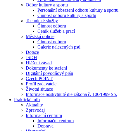
Odbor kultury a sportu
Personální obsazení odboru kultury a sportu
Činnost odboru kultury a sportu
Technické služby
Činnost odboru
Ceník služeb a prací
Městská policie
Činnost odboru
Galerie nalezených psů
Dotace
JSDH
Hlášení závad
Dokumenty ke stažení
Digitální povodňový plán
Czech POINT
Profil zadavatele
Životní situace
Informace poskytnuté dle zákona č. 106⁄1999 Sb.
Praktické info
Aktuality
Zpravodaj
Informační centrum
Informační centrum
Doprava