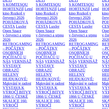
DĚTI
DĚTI
DĚTI
DĚT
S KOMTESOU
S KOMTESOU
S KOMTESOU
S 
HORTENZIÍ
Letní
HORTENZIÍ
Letní
HORTENZIÍ
Letní
HOR
kino Rozkoš v
kino Rozkoš v
kino Rozkoš v
kino
červenci 2026
červenci 2026
červenci 2026
červ
POHÁDKOVÁ
POHÁDKOVÁ
POHÁDKOVÁ
PO
CESTA
Luxfer
CESTA
Luxfer
CESTA
Luxfer
CE
Open Space
Open Space
Open Space
Ope
v červenci a srpnu
v červenci a srpnu
v červenci a srpnu
v če
2026
2026
2026
202
RETROGAMING
RETROGAMING
RETROGAMING
RE
– POČÁTKY
– POČÁTKY
– POČÁTKY
– 
OSOBNÍCH
OSOBNÍCH
OSOBNÍCH
OS
POČÍTAČŮ U
POČÍTAČŮ U
POČÍTAČŮ U
PO
NÁS
VERNISÁŽ
NÁS
VERNISÁŽ
NÁS
VERNISÁŽ
NÁ
VÝSTAVY
VÝSTAVY
VÝSTAVY
VÝ
OBRAZŮ
OBRAZŮ
OBRAZŮ
OB
HELENY
HELENY
HELENY
HE
HEJDUKOVÉ:
HEJDUKOVÉ:
HEJDUKOVÉ:
HE
Malování je radost
Malování je radost
Malování je radost
Malo
VÝSTAVA K
VÝSTAVA K
VÝSTAVA K
VÝ
VÝROČÍ BITVY
VÝROČÍ BITVY
VÝROČÍ BITVY
VÝ
1866 U ČESKÉ
1866 U ČESKÉ
1866 U ČESKÉ
186
SKALICE
160.
SKALICE
160.
SKALICE
160.
SK
VÝROČÍ
VÝROČÍ
VÝROČÍ
VÝ