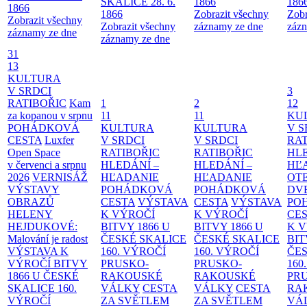
SKALICE 28. 6.
1866
186
1866
1866
Zobrazit všechny
Zobr
Zobrazit všechny
Zobrazit všechny
záznamy ze dne
zázn
záznamy ze dne
záznamy ze dne
31
13
KULTURA
V SRDCI
3
RATIBOŘIC
Kam
1
2
12
za kopanou v srpnu
11
11
KU
POHÁDKOVÁ
KULTURA
KULTURA
V S
CESTA
Luxfer
V SRDCI
V SRDCI
RAT
Open Space
RATIBOŘIC
RATIBOŘIC
HLE
v červenci a srpnu
HLEDÁNÍ –
HLEDÁNÍ –
HĽ
2026
VERNISÁŽ
HĽADANIE
HĽADANIE
OT
VÝSTAVY
POHÁDKOVÁ
POHÁDKOVÁ
DV
OBRAZŮ
CESTA
VÝSTAVA
CESTA
VÝSTAVA
PO
HELENY
K VÝROČÍ
K VÝROČÍ
CE
HEJDUKOVÉ:
BITVY 1866 U
BITVY 1866 U
K 
Malování je radost
ČESKÉ SKALICE
ČESKÉ SKALICE
BIT
VÝSTAVA K
160. VÝROČÍ
160. VÝROČÍ
ČES
VÝROČÍ BITVY
PRUSKO-
PRUSKO-
160
1866 U ČESKÉ
RAKOUSKÉ
RAKOUSKÉ
PR
SKALICE
160.
VÁLKY
CESTA
VÁLKY
CESTA
RA
VÝROČÍ
ZA SVĚTLEM
ZA SVĚTLEM
VÁ