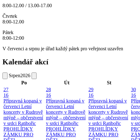
8:00-12.00 / 13.00-17.00
Čtvrtek
8:00-12.00
Pátek
8:00-12:00
V červenci a srpnu je úřad každý pátek pro veřejnost uzavřen
Kalendář akcí
Srpen
2026
Po
Út
St
27
28
29
30
16
16
16
16
Přípravná kopaná v
Přípravná kopaná v
Přípravná kopaná v
Příp
červenci
Letní
červenci
Letní
červenci
Letní
červ
koncerty v Rudrově
koncerty v Rudrově
koncerty v Rudrově
konc
mlýně – občerstvení
mlýně – občerstvení
mlýně – občerstvení
mlýn
v srdci Ratibořic
v srdci Ratibořic
v srdci Ratibořic
v sr
PROHLÍDKY
PROHLÍDKY
PROHLÍDKY
PR
ZÁMKU PRO
ZÁMKU PRO
ZÁMKU PRO
ZÁ