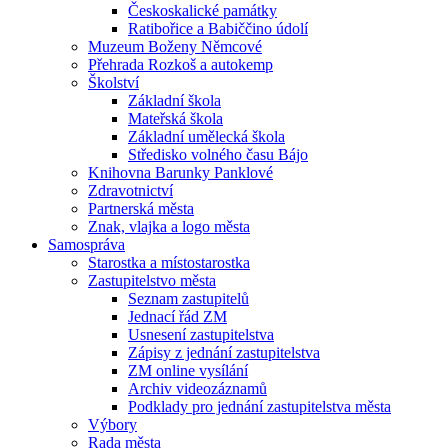
Českoskalické památky
Ratibořice a Babiččino údolí
Muzeum Boženy Němcové
Přehrada Rozkoš a autokemp
Školství
Základní škola
Mateřská škola
Základní umělecká škola
Středisko volného času Bájo
Knihovna Barunky Panklové
Zdravotnictví
Partnerská města
Znak, vlajka a logo města
Samospráva
Starostka a místostarostka
Zastupitelstvo města
Seznam zastupitelů
Jednací řád ZM
Usnesení zastupitelstva
Zápisy z jednání zastupitelstva
ZM online vysílání
Archiv videozáznamů
Podklady pro jednání zastupitelstva města
Výbory
Rada města