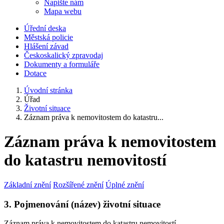
Napište nám
Mapa webu
Úřední deska
Městská policie
Hlášení závad
Českoskalický zpravodaj
Dokumenty a formuláře
Dotace
Úvodní stránka
Úřad
Životní situace
Záznam práva k nemovitostem do katastru...
Záznam práva k nemovitostem
do katastru nemovitostí
Základní znění
Rozšířené znění
Úplné znění
3. Pojmenování (název) životní situace
Záznam práva k nemovitostem do katastru nemovitostí