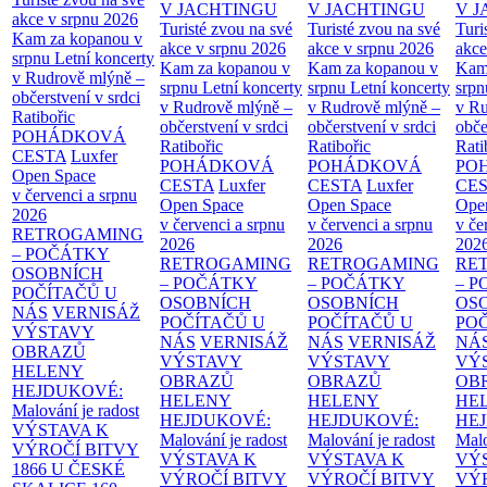
V JACHTINGU
V JACHTINGU
V 
akce v srpnu 2026
Turisté zvou na své
Turisté zvou na své
Turi
Kam za kopanou v
akce v srpnu 2026
akce v srpnu 2026
akce
srpnu
Letní koncerty
Kam za kopanou v
Kam za kopanou v
Kam
v Rudrově mlýně –
srpnu
Letní koncerty
srpnu
Letní koncerty
srp
občerstvení v srdci
v Rudrově mlýně –
v Rudrově mlýně –
v Ru
Ratibořic
občerstvení v srdci
občerstvení v srdci
obče
POHÁDKOVÁ
Ratibořic
Ratibořic
Rati
CESTA
Luxfer
POHÁDKOVÁ
POHÁDKOVÁ
PO
Open Space
CESTA
Luxfer
CESTA
Luxfer
CE
v červenci a srpnu
Open Space
Open Space
Ope
2026
v červenci a srpnu
v červenci a srpnu
v če
RETROGAMING
2026
2026
202
– POČÁTKY
RETROGAMING
RETROGAMING
RE
OSOBNÍCH
– POČÁTKY
– POČÁTKY
– 
POČÍTAČŮ U
OSOBNÍCH
OSOBNÍCH
OS
NÁS
VERNISÁŽ
POČÍTAČŮ U
POČÍTAČŮ U
PO
VÝSTAVY
NÁS
VERNISÁŽ
NÁS
VERNISÁŽ
NÁ
OBRAZŮ
VÝSTAVY
VÝSTAVY
VÝ
HELENY
OBRAZŮ
OBRAZŮ
OB
HEJDUKOVÉ:
HELENY
HELENY
HE
Malování je radost
HEJDUKOVÉ:
HEJDUKOVÉ:
HE
VÝSTAVA K
Malování je radost
Malování je radost
Malo
VÝROČÍ BITVY
VÝSTAVA K
VÝSTAVA K
VÝ
1866 U ČESKÉ
VÝROČÍ BITVY
VÝROČÍ BITVY
VÝ