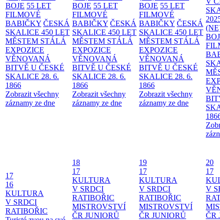
V 
BOJE
55 LET
BOJE
55 LET
BOJE
55 LET
SKA
FILMOVÉ
FILMOVÉ
FILMOVÉ
202
BABIČKY
ČESKÁ
BABIČKY
ČESKÁ
BABIČKY
ČESKÁ
(NE
SKALICE 450 LET
SKALICE 450 LET
SKALICE 450 LET
BO
MĚSTEM
STÁLÁ
MĚSTEM
STÁLÁ
MĚSTEM
STÁLÁ
FI
EXPOZICE
EXPOZICE
EXPOZICE
BA
VĚNOVANÁ
VĚNOVANÁ
VĚNOVANÁ
SKA
BITVĚ U ČESKÉ
BITVĚ U ČESKÉ
BITVĚ U ČESKÉ
MĚ
SKALICE 28. 6.
SKALICE 28. 6.
SKALICE 28. 6.
EX
1866
1866
1866
VĚ
Zobrazit všechny
Zobrazit všechny
Zobrazit všechny
BIT
záznamy ze dne
záznamy ze dne
záznamy ze dne
SKA
186
Zobr
zázn
18
19
20
17
17
17
17
KULTURA
KULTURA
KU
16
V SRDCI
V SRDCI
V S
KULTURA
RATIBOŘIC
RATIBOŘIC
RAT
V SRDCI
MISTROVSTVÍ
MISTROVSTVÍ
MI
RATIBOŘIC
ČR JUNIORŮ
ČR JUNIORŮ
ČR 
Turisté zvou na své