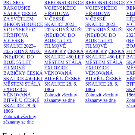
PRUSKO-
REKONSTRUKCE
REKONSTRUKCE
ZA
RAKOUSKÉ
VOJENSKÉHO
VOJENSKÉHO
RE
VÁLKY
CESTA
HŘBITOVA
HŘBITOVA
VO
ZA SVĚTLEM
V ČESKÉ
V ČESKÉ
HŘ
REKONSTRUKCE
SKALICI 2023–
SKALICI 2023–
V 
VOJENSKÉHO
2025
KDYŽ MUŽI
2025
KDYŽ MUŽI
SKA
HŘBITOVA
(NE)JDOU DO
(NE)JDOU DO
202
V ČESKÉ
BOJE
55 LET
BOJE
55 LET
(NE
SKALICI 2023–
FILMOVÉ
FILMOVÉ
BO
2025
KDYŽ MUŽI
BABIČKY
ČESKÁ
BABIČKY
ČESKÁ
FI
(NE)JDOU DO
SKALICE 450 LET
SKALICE 450 LET
BA
BOJE
55 LET
MĚSTEM
STÁLÁ
MĚSTEM
STÁLÁ
SKA
FILMOVÉ
EXPOZICE
EXPOZICE
MĚ
BABIČKY
ČESKÁ
VĚNOVANÁ
VĚNOVANÁ
EX
SKALICE 450 LET
BITVĚ U ČESKÉ
BITVĚ U ČESKÉ
VĚ
MĚSTEM
STÁLÁ
SKALICE 28. 6.
SKALICE 28. 6.
BIT
EXPOZICE
1866
1866
SKA
VĚNOVANÁ
Zobrazit všechny
Zobrazit všechny
186
BITVĚ U ČESKÉ
záznamy ze dne
záznamy ze dne
Zobr
SKALICE 28. 6.
zázn
1866
Zobrazit všechny
záznamy ze dne