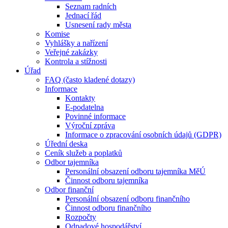
Seznam radních
Jednací řád
Usnesení rady města
Komise
Vyhlášky a nařízení
Veřejné zakázky
Kontrola a stížnosti
Úřad
FAQ (často kladené dotazy)
Informace
Kontakty
E-podatelna
Povinné informace
Výroční zpráva
Informace o zpracování osobních údajů (GDPR)
Úřední deska
Ceník služeb a poplatků
Odbor tajemníka
Personální obsazení odboru tajemníka MěÚ
Činnost odboru tajemníka
Odbor finanční
Personální obsazení odboru finančního
Činnost odboru finančního
Rozpočty
Odpadové hospodářství