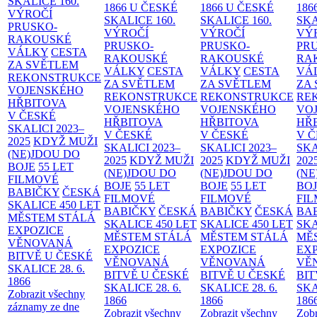
SKALICE
160.
1866 U ČESKÉ
1866 U ČESKÉ
186
VÝROČÍ
SKALICE
160.
SKALICE
160.
SK
PRUSKO-
VÝROČÍ
VÝROČÍ
VÝ
RAKOUSKÉ
PRUSKO-
PRUSKO-
PR
VÁLKY
CESTA
RAKOUSKÉ
RAKOUSKÉ
RA
ZA SVĚTLEM
VÁLKY
CESTA
VÁLKY
CESTA
VÁ
REKONSTRUKCE
ZA SVĚTLEM
ZA SVĚTLEM
ZA
VOJENSKÉHO
REKONSTRUKCE
REKONSTRUKCE
RE
HŘBITOVA
VOJENSKÉHO
VOJENSKÉHO
VO
V ČESKÉ
HŘBITOVA
HŘBITOVA
HŘ
SKALICI 2023–
V ČESKÉ
V ČESKÉ
V 
2025
KDYŽ MUŽI
SKALICI 2023–
SKALICI 2023–
SKA
(NE)JDOU DO
2025
KDYŽ MUŽI
2025
KDYŽ MUŽI
202
BOJE
55 LET
(NE)JDOU DO
(NE)JDOU DO
(NE
FILMOVÉ
BOJE
55 LET
BOJE
55 LET
BO
BABIČKY
ČESKÁ
FILMOVÉ
FILMOVÉ
FI
SKALICE 450 LET
BABIČKY
ČESKÁ
BABIČKY
ČESKÁ
BA
MĚSTEM
STÁLÁ
SKALICE 450 LET
SKALICE 450 LET
SKA
EXPOZICE
MĚSTEM
STÁLÁ
MĚSTEM
STÁLÁ
MĚ
VĚNOVANÁ
EXPOZICE
EXPOZICE
EX
BITVĚ U ČESKÉ
VĚNOVANÁ
VĚNOVANÁ
VĚ
SKALICE 28. 6.
BITVĚ U ČESKÉ
BITVĚ U ČESKÉ
BIT
1866
SKALICE 28. 6.
SKALICE 28. 6.
SKA
Zobrazit všechny
1866
1866
186
záznamy ze dne
Zobrazit všechny
Zobrazit všechny
Zobr