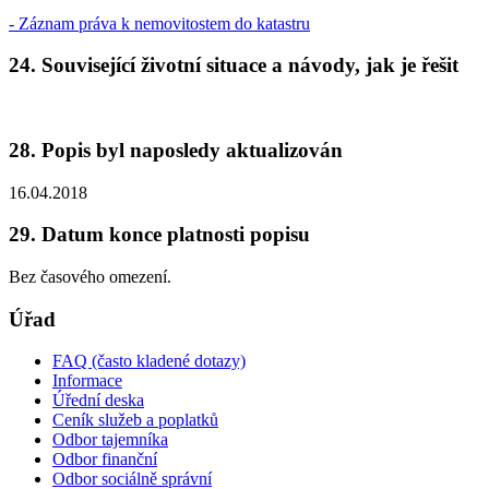
- Záznam práva k nemovitostem do katastru
24. Související životní situace a návody, jak je řešit
28. Popis byl naposledy aktualizován
16.04.2018
29. Datum konce platnosti popisu
Bez časového omezení.
Úřad
FAQ (často kladené dotazy)
Informace
Úřední deska
Ceník služeb a poplatků
Odbor tajemníka
Odbor finanční
Odbor sociálně správní