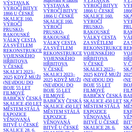
Malování je radost
VÝSTAVA K
VÝ
VÝSTAVA K
VÝSTAVA K
VÝROČÍ BITVY
VÝ
VÝROČÍ BITVY
VÝROČÍ BITVY
1866 U ČESKÉ
186
1866 U ČESKÉ
1866 U ČESKÉ
SKALICE
160.
SK
SKALICE
160.
SKALICE
160.
VÝROČÍ
VÝ
VÝROČÍ
VÝROČÍ
PRUSKO-
PR
PRUSKO-
PRUSKO-
RAKOUSKÉ
RA
RAKOUSKÉ
RAKOUSKÉ
VÁLKY
CESTA
VÁ
VÁLKY
CESTA
VÁLKY
CESTA
ZA SVĚTLEM
ZA
ZA SVĚTLEM
ZA SVĚTLEM
REKONSTRUKCE
RE
REKONSTRUKCE
REKONSTRUKCE
VOJENSKÉHO
VO
VOJENSKÉHO
VOJENSKÉHO
HŘBITOVA
HŘ
HŘBITOVA
HŘBITOVA
V ČESKÉ
V 
V ČESKÉ
V ČESKÉ
SKALICI 2023–
SKA
SKALICI 2023–
SKALICI 2023–
2025
KDYŽ MUŽI
202
2025
KDYŽ MUŽI
2025
KDYŽ MUŽI
(NE)JDOU DO
(NE
(NE)JDOU DO
(NE)JDOU DO
BOJE
55 LET
BO
BOJE
55 LET
BOJE
55 LET
FILMOVÉ
FI
FILMOVÉ
FILMOVÉ
BABIČKY
ČESKÁ
BA
BABIČKY
ČESKÁ
BABIČKY
ČESKÁ
SKALICE 450 LET
SKA
SKALICE 450 LET
SKALICE 450 LET
MĚSTEM
STÁLÁ
MĚ
MĚSTEM
STÁLÁ
MĚSTEM
STÁLÁ
EXPOZICE
EX
EXPOZICE
EXPOZICE
VĚNOVANÁ
VĚ
VĚNOVANÁ
VĚNOVANÁ
BITVĚ U ČESKÉ
BIT
BITVĚ U ČESKÉ
BITVĚ U ČESKÉ
SKALICE 28. 6.
SKA
SKALICE 28. 6.