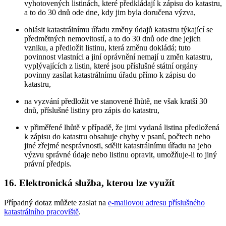
vyhotovených listinách, které předkládají k zápisu do katastru,
a to do 30 dnů ode dne, kdy jim byla doručena výzva,
ohlásit katastrálnímu úřadu změny údajů katastru týkající se
předmětných nemovitostí, a to do 30 dnů ode dne jejich
vzniku, a předložit listinu, která změnu dokládá; tuto
povinnost vlastníci a jiní oprávnění nemají u změn katastru,
vyplývajících z listin, které jsou příslušné státní orgány
povinny zasílat katastrálnímu úřadu přímo k zápisu do
katastru,
na vyzvání předložit ve stanovené lhůtě, ne však kratší 30
dnů, příslušné listiny pro zápis do katastru,
v přiměřené lhůtě v případě, že jimi vydaná listina předložená
k zápisu do katastru obsahuje chyby v psaní, počtech nebo
jiné zřejmé nesprávnosti, sdělit katastrálnímu úřadu na jeho
výzvu správné údaje nebo listinu opravit, umožňuje-li to jiný
právní předpis.
16. Elektronická služba, kterou lze využít
Případný dotaz můžete zaslat na
e-mailovou adresu příslušného
katastrálního pracoviště
.