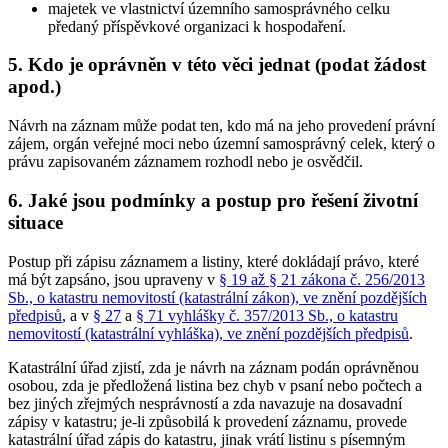
majetek ve vlastnictví územního samosprávného celku
předaný příspěvkové organizaci k hospodaření.
5. Kdo je oprávněn v této věci jednat (podat žádost
apod.)
Návrh na záznam může podat ten, kdo má na jeho provedení právní
zájem, orgán veřejné moci nebo územní samosprávný celek, který o
právu zapisovaném záznamem rozhodl nebo je osvědčil.
6. Jaké jsou podmínky a postup pro řešení životní
situace
Postup při zápisu záznamem a listiny, které dokládají právo, které
má být zapsáno, jsou upraveny v
§ 19 až § 21 zákona č. 256/2013
Sb., o katastru nemovitostí (katastrální zákon), ve znění pozdějších
předpisů
, a v
§ 27
a
§ 71 vyhlášky č. 357/2013 Sb., o katastru
nemovitostí (katastrální vyhláška), ve znění pozdějších předpisů
.
Katastrální úřad zjistí, zda je návrh na záznam podán oprávněnou
osobou, zda je předložená listina bez chyb v psaní nebo počtech a
bez jiných zřejmých nesprávností a zda navazuje na dosavadní
zápisy v katastru; je-li způsobilá k provedení záznamu, provede
katastrální úřad zápis do katastru, jinak vrátí listinu s písemným