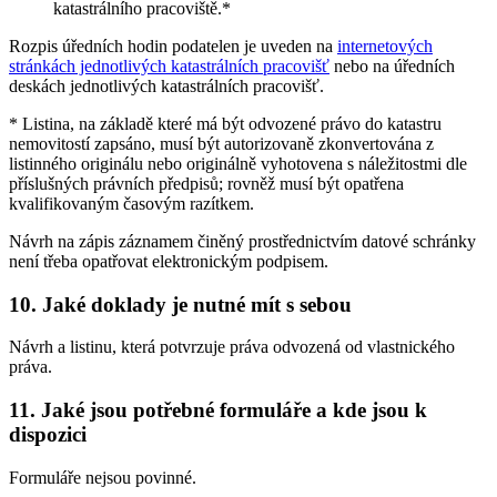
katastrálního pracoviště.*
Rozpis úředních hodin podatelen je uveden na
internetových
stránkách jednotlivých katastrálních pracovišť
nebo na úředních
deskách jednotlivých katastrálních pracovišť.
* Listina, na základě které má být odvozené právo do katastru
nemovitostí zapsáno, musí být autorizovaně zkonvertována z
listinného originálu nebo originálně vyhotovena s náležitostmi dle
příslušných právních předpisů; rovněž musí být opatřena
kvalifikovaným časovým razítkem.
Návrh na zápis záznamem činěný prostřednictvím datové schránky
není třeba opatřovat elektronickým podpisem.
10. Jaké doklady je nutné mít s sebou
Návrh a listinu, která potvrzuje práva odvozená od vlastnického
práva.
11. Jaké jsou potřebné formuláře a kde jsou k
dispozici
Formuláře nejsou povinné.