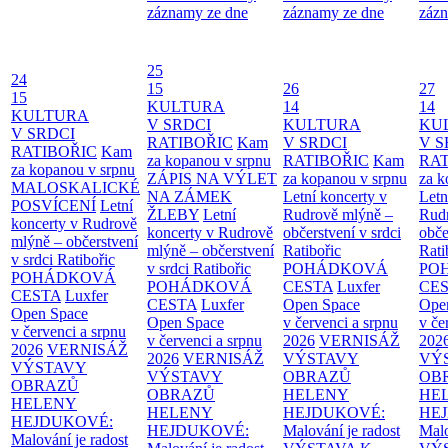
záznamy ze dne
záznamy ze dne
zázn
25
24
15
26
27
15
KULTURA
14
14
KULTURA
V SRDCI
KULTURA
KU
V SRDCI
RATIBOŘIC
Kam
V SRDCI
V S
RATIBOŘIC
Kam
za kopanou v srpnu
RATIBOŘIC
Kam
RAT
za kopanou v srpnu
ZÁPIS NA VÝLET
za kopanou v srpnu
za k
MALOSKALICKÉ
NA ZÁMEK
Letní koncerty v
Letn
POSVÍCENÍ
Letní
ŽLEBY
Letní
Rudrově mlýně –
Rud
koncerty v Rudrově
koncerty v Rudrově
občerstvení v srdci
obče
mlýně – občerstvení
mlýně – občerstvení
Ratibořic
Rati
v srdci Ratibořic
v srdci Ratibořic
POHÁDKOVÁ
PO
POHÁDKOVÁ
POHÁDKOVÁ
CESTA
Luxfer
CE
CESTA
Luxfer
CESTA
Luxfer
Open Space
Ope
Open Space
Open Space
v červenci a srpnu
v če
v červenci a srpnu
v červenci a srpnu
2026
VERNISÁŽ
202
2026
VERNISÁŽ
2026
VERNISÁŽ
VÝSTAVY
VÝ
VÝSTAVY
VÝSTAVY
OBRAZŮ
OB
OBRAZŮ
OBRAZŮ
HELENY
HE
HELENY
HELENY
HEJDUKOVÉ:
HE
HEJDUKOVÉ:
HEJDUKOVÉ:
Malování je radost
Malo
Malování je radost