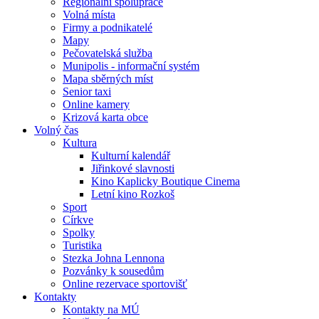
Regionální spolupráce
Volná místa
Firmy a podnikatelé
Mapy
Pečovatelská služba
Munipolis - informační systém
Mapa sběrných míst
Senior taxi
Online kamery
Krizová karta obce
Volný čas
Kultura
Kulturní kalendář
Jiřinkové slavnosti
Kino Kaplicky Boutique Cinema
Letní kino Rozkoš
Sport
Církve
Spolky
Turistika
Stezka Johna Lennona
Pozvánky k sousedům
Online rezervace sportovišť
Kontakty
Kontakty na MÚ