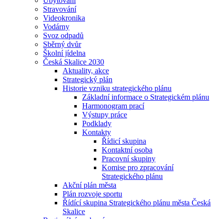
Ubytování
Stravování
Videokronika
Vodárny
Svoz odpadů
Sběrný dvůr
Školní jídelna
Česká Skalice 2030
Aktuality, akce
Strategický plán
Historie vzniku strategického plánu
Základní informace o Strategickém plánu
Harmonogram prací
Výstupy práce
Podklady
Kontakty
Řídicí skupina
Kontaktní osoba
Pracovní skupiny
Komise pro zpracování
Strategického plánu
Akční plán města
Plán rozvoje sportu
Řídící skupina Strategického plánu města Česká
Skalice