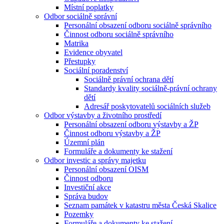
Místní poplatky
Odbor sociálně správní
Personální obsazení odboru sociálně správního
Činnost odboru sociálně správního
Matrika
Evidence obyvatel
Přestupky
Sociální poradenství
Sociálně právní ochrana dětí
Standardy kvality sociálně-právní ochrany
dětí
Adresář poskytovatelů sociálních služeb
Odbor výstavby a životního prostředí
Personální obsazení odboru výstavby a ŽP
Činnost odboru výstavby a ŽP
Územní plán
Formuláře a dokumenty ke stažení
Odbor investic a správy majetku
Personální obsazení OISM
Činnost odboru
Investiční akce
Správa budov
Seznam památek v katastru města Česká Skalice
Pozemky
Formuláře a dokumenty ke stažení