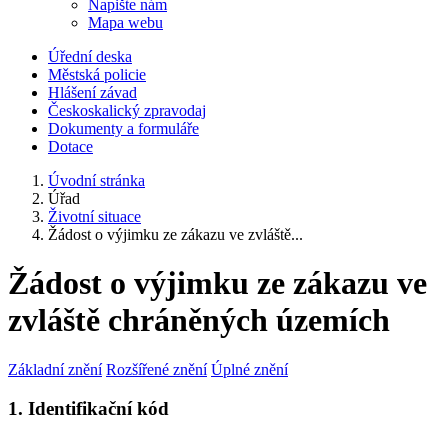
Napište nám
Mapa webu
Úřední deska
Městská policie
Hlášení závad
Českoskalický zpravodaj
Dokumenty a formuláře
Dotace
Úvodní stránka
Úřad
Životní situace
Žádost o výjimku ze zákazu ve zvláště...
Žádost o výjimku ze zákazu ve
zvláště chráněných územích
Základní znění
Rozšířené znění
Úplné znění
1. Identifikační kód