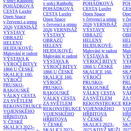
v srdci Ratibořic
v srdci Ratibořic
POHÁDKOVÁ
PO
POHÁDKOVÁ
POHÁDKOVÁ
CESTA
Luxfer
CE
CESTA
Luxfer
CESTA
Luxfer
Open Space
Ope
Open Space
Open Space
v červenci a srpnu
v če
v červenci a srpnu
v červenci a srpnu
2026
VERNISÁŽ
202
2026
VERNISÁŽ
2026
VERNISÁŽ
VÝSTAVY
VÝ
VÝSTAVY
VÝSTAVY
OBRAZŮ
OB
OBRAZŮ
OBRAZŮ
HELENY
HE
HELENY
HELENY
HEJDUKOVÉ:
HE
HEJDUKOVÉ:
HEJDUKOVÉ:
Malování je radost
Malo
Malování je radost
Malování je radost
VÝSTAVA K
VÝ
VÝSTAVA K
VÝSTAVA K
VÝROČÍ BITVY
VÝ
VÝROČÍ BITVY
VÝROČÍ BITVY
1866 U ČESKÉ
186
1866 U ČESKÉ
1866 U ČESKÉ
SKALICE
160.
SK
SKALICE
160.
SKALICE
160.
VÝROČÍ
VÝ
VÝROČÍ
VÝROČÍ
PRUSKO-
PR
PRUSKO-
PRUSKO-
RAKOUSKÉ
RA
RAKOUSKÉ
RAKOUSKÉ
VÁLKY
CESTA
VÁ
VÁLKY
CESTA
VÁLKY
CESTA
ZA SVĚTLEM
ZA
ZA SVĚTLEM
ZA SVĚTLEM
REKONSTRUKCE
RE
REKONSTRUKCE
REKONSTRUKCE
VOJENSKÉHO
VO
VOJENSKÉHO
VOJENSKÉHO
HŘBITOVA
HŘ
HŘBITOVA
HŘBITOVA
V ČESKÉ
V 
V ČESKÉ
V ČESKÉ
SKALICI 2023–
SKA
SKALICI 2023–
SKALICI 2023–
2025
KDYŽ MUŽI
202