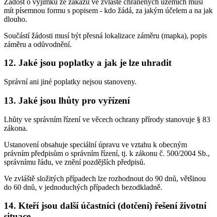
Žádost o výjimku ze zákazu ve zvláště chráněných územích musí
mít písemnou formu s popisem - kdo žádá, za jakým účelem a na jak
dlouho.
Součástí žádosti musí být přesná lokalizace záměru (mapka), popis
záměru a odůvodnění.
12. Jaké jsou poplatky a jak je lze uhradit
Správní ani jiné poplatky nejsou stanoveny.
13. Jaké jsou lhůty pro vyřízení
Lhůty ve správním řízení ve věcech ochrany přírody stanovuje § 83
zákona.
Ustanovení obsahuje speciální úpravu ve vztahu k obecným
právním předpisům o správním řízení, tj. k zákonu č. 500/2004 Sb.,
správnímu řádu, ve znění pozdějších předpisů.
Ve zvláště složitých případech lze rozhodnout do 90 dnů, většinou
do 60 dnů, v jednoduchých případech bezodkladně.
14. Kteří jsou další účastníci (dotčení) řešení životní
situace