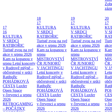
Zobr
zázn
18
19
20
17
17
17
17
KULTURA
KULTURA
KU
16
V SRDCI
V SRDCI
V S
KULTURA
RATIBOŘIC
RATIBOŘIC
RAT
V SRDCI
Turisté zvou na své
Turisté zvou na své
Turi
RATIBOŘIC
akce v srpnu 2026
akce v srpnu 2026
akce
Turisté zvou na své
Kam za kopanou v
Kam za kopanou v
Kam
akce v srpnu 2026
srpnu
srpnu
srpn
Kam za kopanou v
MISTROVSTVÍ
MISTROVSTVÍ
MI
srpnu
Letní koncerty
ČR JUNIORŮ
ČR JUNIORŮ
ČR 
v Rudrově mlýně –
V JACHTINGU
V JACHTINGU
V 
občerstvení v srdci
Letní koncerty v
Letní koncerty v
Letn
Ratibořic
Rudrově mlýně –
Rudrově mlýně –
Rud
POHÁDKOVÁ
občerstvení v srdci
občerstvení v srdci
obče
CESTA
Luxfer
Ratibořic
Ratibořic
Rati
Open Space
POHÁDKOVÁ
POHÁDKOVÁ
PO
v červenci a srpnu
CESTA
Luxfer
CESTA
Luxfer
CE
2026
Open Space
Open Space
Ope
RETROGAMING
v červenci a srpnu
v červenci a srpnu
v če
– POČÁTKY
2026
2026
202