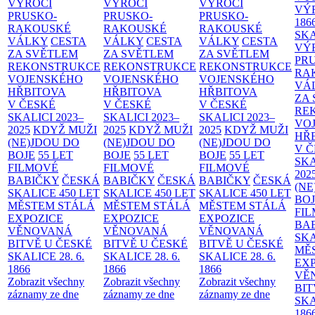
VÝROČÍ
VÝROČÍ
VÝROČÍ
VÝ
PRUSKO-
PRUSKO-
PRUSKO-
186
RAKOUSKÉ
RAKOUSKÉ
RAKOUSKÉ
SK
VÁLKY
CESTA
VÁLKY
CESTA
VÁLKY
CESTA
VÝ
ZA SVĚTLEM
ZA SVĚTLEM
ZA SVĚTLEM
PR
REKONSTRUKCE
REKONSTRUKCE
REKONSTRUKCE
RA
VOJENSKÉHO
VOJENSKÉHO
VOJENSKÉHO
VÁ
HŘBITOVA
HŘBITOVA
HŘBITOVA
ZA
V ČESKÉ
V ČESKÉ
V ČESKÉ
RE
SKALICI 2023–
SKALICI 2023–
SKALICI 2023–
VO
2025
KDYŽ MUŽI
2025
KDYŽ MUŽI
2025
KDYŽ MUŽI
HŘ
(NE)JDOU DO
(NE)JDOU DO
(NE)JDOU DO
V 
BOJE
55 LET
BOJE
55 LET
BOJE
55 LET
SKA
FILMOVÉ
FILMOVÉ
FILMOVÉ
202
BABIČKY
ČESKÁ
BABIČKY
ČESKÁ
BABIČKY
ČESKÁ
(NE
SKALICE 450 LET
SKALICE 450 LET
SKALICE 450 LET
BO
MĚSTEM
STÁLÁ
MĚSTEM
STÁLÁ
MĚSTEM
STÁLÁ
FI
EXPOZICE
EXPOZICE
EXPOZICE
BA
VĚNOVANÁ
VĚNOVANÁ
VĚNOVANÁ
SKA
BITVĚ U ČESKÉ
BITVĚ U ČESKÉ
BITVĚ U ČESKÉ
MĚ
SKALICE 28. 6.
SKALICE 28. 6.
SKALICE 28. 6.
EX
1866
1866
1866
VĚ
Zobrazit všechny
Zobrazit všechny
Zobrazit všechny
BIT
záznamy ze dne
záznamy ze dne
záznamy ze dne
SKA
186