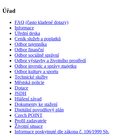
Úřad
FAQ (často kladené dotazy)
Informace
Úřední deska
Ceník služeb a poplatků
Odbor tajemníka
Odbor finanční
Odbor sociálně správní
Odbor výstavby a životního prostředí
Odbor investic a správy majetku
Odbor kultury a sportu
Technické služby
Městská policie
Dotace
JSDH
Hlášení závad
Dokumenty ke stažení
Digitální povodňový plán
Czech POINT
Profil zadavatele
Životní situace
Informace poskytnuté dle zákona č. 106⁄1999 Sb.