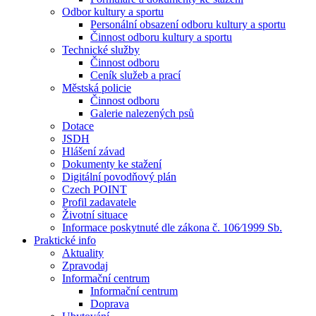
Odbor kultury a sportu
Personální obsazení odboru kultury a sportu
Činnost odboru kultury a sportu
Technické služby
Činnost odboru
Ceník služeb a prací
Městská policie
Činnost odboru
Galerie nalezených psů
Dotace
JSDH
Hlášení závad
Dokumenty ke stažení
Digitální povodňový plán
Czech POINT
Profil zadavatele
Životní situace
Informace poskytnuté dle zákona č. 106⁄1999 Sb.
Praktické info
Aktuality
Zpravodaj
Informační centrum
Informační centrum
Doprava