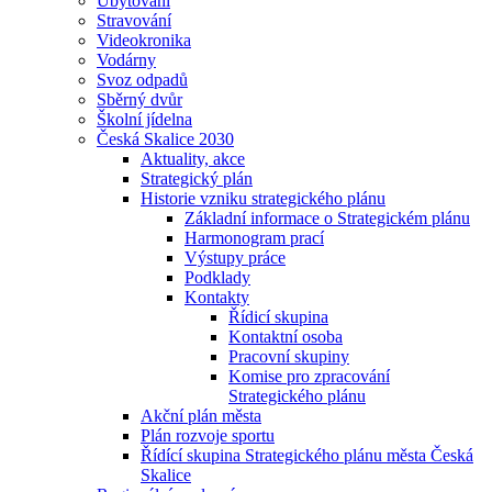
Ubytování
Stravování
Videokronika
Vodárny
Svoz odpadů
Sběrný dvůr
Školní jídelna
Česká Skalice 2030
Aktuality, akce
Strategický plán
Historie vzniku strategického plánu
Základní informace o Strategickém plánu
Harmonogram prací
Výstupy práce
Podklady
Kontakty
Řídicí skupina
Kontaktní osoba
Pracovní skupiny
Komise pro zpracování
Strategického plánu
Akční plán města
Plán rozvoje sportu
Řídící skupina Strategického plánu města Česká
Skalice