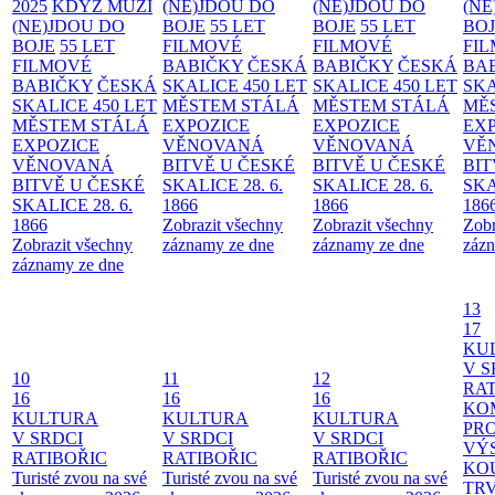
2025
KDYŽ MUŽI
(NE)JDOU DO
(NE)JDOU DO
(NE
(NE)JDOU DO
BOJE
55 LET
BOJE
55 LET
BO
BOJE
55 LET
FILMOVÉ
FILMOVÉ
FI
FILMOVÉ
BABIČKY
ČESKÁ
BABIČKY
ČESKÁ
BA
BABIČKY
ČESKÁ
SKALICE 450 LET
SKALICE 450 LET
SKA
SKALICE 450 LET
MĚSTEM
STÁLÁ
MĚSTEM
STÁLÁ
MĚ
MĚSTEM
STÁLÁ
EXPOZICE
EXPOZICE
EX
EXPOZICE
VĚNOVANÁ
VĚNOVANÁ
VĚ
VĚNOVANÁ
BITVĚ U ČESKÉ
BITVĚ U ČESKÉ
BIT
BITVĚ U ČESKÉ
SKALICE 28. 6.
SKALICE 28. 6.
SKA
SKALICE 28. 6.
1866
1866
186
1866
Zobrazit všechny
Zobrazit všechny
Zobr
Zobrazit všechny
záznamy ze dne
záznamy ze dne
zázn
záznamy ze dne
13
17
KU
V S
10
11
12
RAT
16
16
16
KO
KULTURA
KULTURA
KULTURA
PR
V SRDCI
V SRDCI
V SRDCI
VÝ
RATIBOŘIC
RATIBOŘIC
RATIBOŘIC
KO
Turisté zvou na své
Turisté zvou na své
Turisté zvou na své
TR