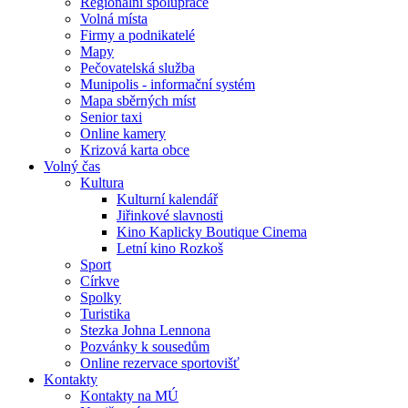
Regionální spolupráce
Volná místa
Firmy a podnikatelé
Mapy
Pečovatelská služba
Munipolis - informační systém
Mapa sběrných míst
Senior taxi
Online kamery
Krizová karta obce
Volný čas
Kultura
Kulturní kalendář
Jiřinkové slavnosti
Kino Kaplicky Boutique Cinema
Letní kino Rozkoš
Sport
Církve
Spolky
Turistika
Stezka Johna Lennona
Pozvánky k sousedům
Online rezervace sportovišť
Kontakty
Kontakty na MÚ