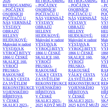
2026
RETROGAMING
RETROGAMING
RE
RETROGAMING
– POČÁTKY
– POČÁTKY
– 
– POČÁTKY
OSOBNÍCH
OSOBNÍCH
OS
OSOBNÍCH
POČÍTAČŮ U
POČÍTAČŮ U
PO
POČÍTAČŮ U
NÁS
VERNISÁŽ
NÁS
VERNISÁŽ
NÁ
NÁS
VERNISÁŽ
VÝSTAVY
VÝSTAVY
VÝ
VÝSTAVY
OBRAZŮ
OBRAZŮ
OB
OBRAZŮ
HELENY
HELENY
HE
HELENY
HEJDUKOVÉ:
HEJDUKOVÉ:
HE
HEJDUKOVÉ:
Malování je radost
Malování je radost
Malo
Malování je radost
VÝSTAVA K
VÝSTAVA K
VÝ
VÝSTAVA K
VÝROČÍ BITVY
VÝROČÍ BITVY
VÝ
VÝROČÍ BITVY
1866 U ČESKÉ
1866 U ČESKÉ
186
1866 U ČESKÉ
SKALICE
160.
SKALICE
160.
SK
SKALICE
160.
VÝROČÍ
VÝROČÍ
VÝ
VÝROČÍ
PRUSKO-
PRUSKO-
PR
PRUSKO-
RAKOUSKÉ
RAKOUSKÉ
RA
RAKOUSKÉ
VÁLKY
CESTA
VÁLKY
CESTA
VÁ
VÁLKY
CESTA
ZA SVĚTLEM
ZA SVĚTLEM
ZA
ZA SVĚTLEM
REKONSTRUKCE
REKONSTRUKCE
RE
REKONSTRUKCE
VOJENSKÉHO
VOJENSKÉHO
VO
VOJENSKÉHO
HŘBITOVA
HŘBITOVA
HŘ
HŘBITOVA
V ČESKÉ
V ČESKÉ
V 
V ČESKÉ
SKALICI 2023–
SKALICI 2023–
SKA
SKALICI 2023–
2025
KDYŽ MUŽI
2025
KDYŽ MUŽI
202