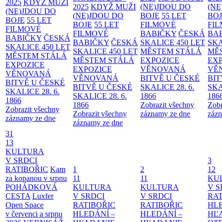
2025
KDYŽ MUŽI
2025
KDYŽ MUŽI
(NE)JDOU DO
(NE
(NE)JDOU DO
(NE)JDOU DO
BOJE
55 LET
BO
BOJE
55 LET
BOJE
55 LET
FILMOVÉ
FI
FILMOVÉ
FILMOVÉ
BABIČKY
ČESKÁ
BA
BABIČKY
ČESKÁ
BABIČKY
ČESKÁ
SKALICE 450 LET
SKA
SKALICE 450 LET
SKALICE 450 LET
MĚSTEM
STÁLÁ
MĚ
MĚSTEM
STÁLÁ
MĚSTEM
STÁLÁ
EXPOZICE
EX
EXPOZICE
EXPOZICE
VĚNOVANÁ
VĚ
VĚNOVANÁ
VĚNOVANÁ
BITVĚ U ČESKÉ
BIT
BITVĚ U ČESKÉ
BITVĚ U ČESKÉ
SKALICE 28. 6.
SKA
SKALICE 28. 6.
SKALICE 28. 6.
1866
186
1866
1866
Zobrazit všechny
Zobr
Zobrazit všechny
Zobrazit všechny
záznamy ze dne
zázn
záznamy ze dne
záznamy ze dne
31
13
KULTURA
V SRDCI
3
RATIBOŘIC
Kam
1
2
12
za kopanou v srpnu
11
11
KU
POHÁDKOVÁ
KULTURA
KULTURA
V S
CESTA
Luxfer
V SRDCI
V SRDCI
RAT
Open Space
RATIBOŘIC
RATIBOŘIC
HLE
v červenci a srpnu
HLEDÁNÍ –
HLEDÁNÍ –
HĽ