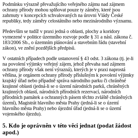
Podmínku výrazně převažujícího veřejného zájmu nad zájmem
ochrany přírody mohou splňovat pouze ty záměry, které jsou
zahrnuty v koncepcích schvalovaných na úrovni Vlády České
republiky, tedy záměry celostátního nebo mezinárodního významu.
Především se tudíž v praxi jedná o oblasti, plochy a koridory
vymezené v politice územního rozvoje podle § 31 a násl. zákona č.
183/2006 Sb., o územním plánování a stavebním řádu (stavební
zákon), ve znění pozdějších předpisů.
V ostatních případech podle ustanovení § 43 odst. 3 zákona (tj. je-li
na povolení výjimky veřejný zájem, jehož převaha nad zájmem
ochrany přírody však není výrazná), kterých je v praxi naprostá
většina, je orgánem ochrany přírody příslušným k povolení výjimky
krajský úřad nebo případně správa národního parku či chráněné
krajinné oblasti (jedná-li se o území národních parků, chráněných
krajinných oblastí, národních přírodních rezervací, národních
přírodních památek a ochranných pásem těchto zvláště chráněných
území), Magistrát hlavního města Prahy (jedná-li se o území
hlavního města Prahy) nebo újezdní úřad (jedná-li se o území
vojenského újezdu).
5. Kdo je oprávněn v této věci jednat (podat žádost
apod.)