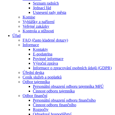
Seznam radních
Jednací řád
Usnesení rady města
Komise
Vyhlášky a nařízení
Veřejné zakázky
Kontrola a stížnosti
Úřad
FAQ (často kladené dotazy)
Informace
Kontakty
E-podatelna
Povinné informace
Výroční zpráva
Informace o zpracování osobních údajů (GDPR)
Úřední deska
Ceník služeb a poplatků
Odbor tajemníka
Personální obsazení odboru tajemníka MěÚ
Činnost odboru tajemníka
Odbor finanční
Personální obsazení odboru finančního
Činnost odboru finančního
Rozpočty
Odpadové hospodářství