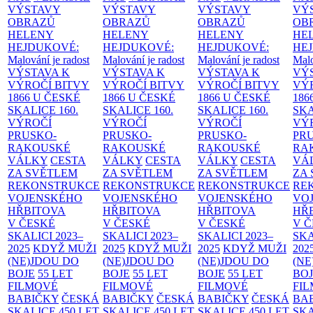
VÝSTAVY
VÝSTAVY
VÝSTAVY
VÝ
OBRAZŮ
OBRAZŮ
OBRAZŮ
OB
HELENY
HELENY
HELENY
HE
HEJDUKOVÉ:
HEJDUKOVÉ:
HEJDUKOVÉ:
HE
Malování je radost
Malování je radost
Malování je radost
Malo
VÝSTAVA K
VÝSTAVA K
VÝSTAVA K
VÝ
VÝROČÍ BITVY
VÝROČÍ BITVY
VÝROČÍ BITVY
VÝ
1866 U ČESKÉ
1866 U ČESKÉ
1866 U ČESKÉ
186
SKALICE
160.
SKALICE
160.
SKALICE
160.
SK
VÝROČÍ
VÝROČÍ
VÝROČÍ
VÝ
PRUSKO-
PRUSKO-
PRUSKO-
PR
RAKOUSKÉ
RAKOUSKÉ
RAKOUSKÉ
RA
VÁLKY
CESTA
VÁLKY
CESTA
VÁLKY
CESTA
VÁ
ZA SVĚTLEM
ZA SVĚTLEM
ZA SVĚTLEM
ZA
REKONSTRUKCE
REKONSTRUKCE
REKONSTRUKCE
RE
VOJENSKÉHO
VOJENSKÉHO
VOJENSKÉHO
VO
HŘBITOVA
HŘBITOVA
HŘBITOVA
HŘ
V ČESKÉ
V ČESKÉ
V ČESKÉ
V 
SKALICI 2023–
SKALICI 2023–
SKALICI 2023–
SKA
2025
KDYŽ MUŽI
2025
KDYŽ MUŽI
2025
KDYŽ MUŽI
202
(NE)JDOU DO
(NE)JDOU DO
(NE)JDOU DO
(NE
BOJE
55 LET
BOJE
55 LET
BOJE
55 LET
BO
FILMOVÉ
FILMOVÉ
FILMOVÉ
FI
BABIČKY
ČESKÁ
BABIČKY
ČESKÁ
BABIČKY
ČESKÁ
BA
SKALICE 450 LET
SKALICE 450 LET
SKALICE 450 LET
SKA