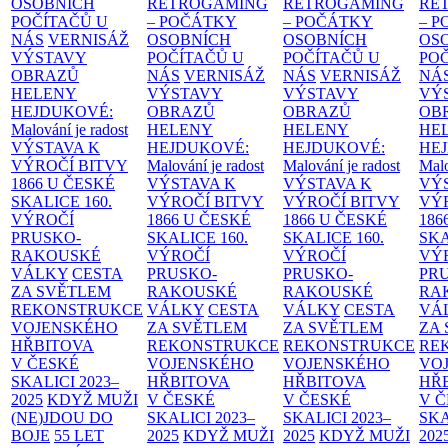
OSOBNÍCH
RETROGAMING
RETROGAMING
RE
POČÍTAČŮ U
– POČÁTKY
– POČÁTKY
– 
NÁS
VERNISÁŽ
OSOBNÍCH
OSOBNÍCH
OS
VÝSTAVY
POČÍTAČŮ U
POČÍTAČŮ U
PO
OBRAZŮ
NÁS
VERNISÁŽ
NÁS
VERNISÁŽ
NÁ
HELENY
VÝSTAVY
VÝSTAVY
VÝ
HEJDUKOVÉ:
OBRAZŮ
OBRAZŮ
OB
Malování je radost
HELENY
HELENY
HE
VÝSTAVA K
HEJDUKOVÉ:
HEJDUKOVÉ:
HE
VÝROČÍ BITVY
Malování je radost
Malování je radost
Malo
1866 U ČESKÉ
VÝSTAVA K
VÝSTAVA K
VÝ
SKALICE
160.
VÝROČÍ BITVY
VÝROČÍ BITVY
VÝ
VÝROČÍ
1866 U ČESKÉ
1866 U ČESKÉ
186
PRUSKO-
SKALICE
160.
SKALICE
160.
SK
RAKOUSKÉ
VÝROČÍ
VÝROČÍ
VÝ
VÁLKY
CESTA
PRUSKO-
PRUSKO-
PR
ZA SVĚTLEM
RAKOUSKÉ
RAKOUSKÉ
RA
REKONSTRUKCE
VÁLKY
CESTA
VÁLKY
CESTA
VÁ
VOJENSKÉHO
ZA SVĚTLEM
ZA SVĚTLEM
ZA
HŘBITOVA
REKONSTRUKCE
REKONSTRUKCE
RE
V ČESKÉ
VOJENSKÉHO
VOJENSKÉHO
VO
SKALICI 2023–
HŘBITOVA
HŘBITOVA
HŘ
2025
KDYŽ MUŽI
V ČESKÉ
V ČESKÉ
V 
(NE)JDOU DO
SKALICI 2023–
SKALICI 2023–
SKA
BOJE
55 LET
2025
KDYŽ MUŽI
2025
KDYŽ MUŽI
202