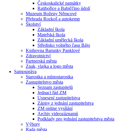
Českoskalické památky
Ratibořice a Babiččino údolí
Muzeum Boženy Němcové
Přehrada Rozkoš a autokemp
Školství
Základní škola
Mateřská škola
Základní umělecká škola
Středisko volného času Bájo
Knihovna Barunky Panklové
Zdravotnictví
Partnerská města
Znak, vlajka a logo města
Samospráva
Starostka a místostarostka
Zastupitelstvo města
Seznam zastupitelů
Jednací řád ZM
Usnesení zastupitelstva
Zápisy z jednání zastupitelstva
ZM online vysílání
Archiv videozáznamů
Podklady pro jednání zastupitelstva města
Výbory
Rada města