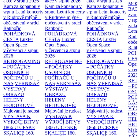
akce v srpnu 2026
akce v srpnu 2026
akce v srpnu 2026
MO
Kam za kopanou v
Kam za kopanou v
Kam za kopanou v
BA
srpnu
Letní koncerty
srpnu
Letní koncerty
srpnu
Letní koncerty
zvou
v Rudrově mlýně –
v Rudrově mlýně –
v Rudrově mlýně –
v sr
občerstvení v srdci
občerstvení v srdci
občerstvení v srdci
za k
Ratibořic
Ratibořic
Ratibořic
Letn
POHÁDKOVÁ
POHÁDKOVÁ
POHÁDKOVÁ
Rud
CESTA
Luxfer
CESTA
Luxfer
CESTA
Luxfer
obče
Open Space
Open Space
Open Space
Rati
v červenci a srpnu
v červenci a srpnu
v červenci a srpnu
PO
2026
2026
2026
CE
RETROGAMING
RETROGAMING
RETROGAMING
Ope
– POČÁTKY
– POČÁTKY
– POČÁTKY
v če
OSOBNÍCH
OSOBNÍCH
OSOBNÍCH
202
POČÍTAČŮ U
POČÍTAČŮ U
POČÍTAČŮ U
RE
NÁS
VERNISÁŽ
NÁS
VERNISÁŽ
NÁS
VERNISÁŽ
– 
VÝSTAVY
VÝSTAVY
VÝSTAVY
OS
OBRAZŮ
OBRAZŮ
OBRAZŮ
PO
HELENY
HELENY
HELENY
NÁ
HEJDUKOVÉ:
HEJDUKOVÉ:
HEJDUKOVÉ:
VÝ
Malování je radost
Malování je radost
Malování je radost
OB
VÝSTAVA K
VÝSTAVA K
VÝSTAVA K
HE
VÝROČÍ BITVY
VÝROČÍ BITVY
VÝROČÍ BITVY
HE
1866 U ČESKÉ
1866 U ČESKÉ
1866 U ČESKÉ
Malo
SKALICE
160.
SKALICE
160.
SKALICE
160.
VÝ