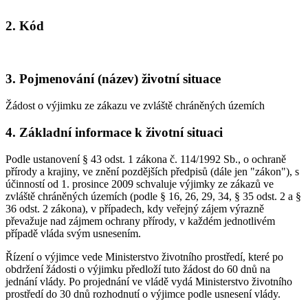
2. Kód
3. Pojmenování (název) životní situace
Žádost o výjimku ze zákazu ve zvláště chráněných územích
4. Základní informace k životní situaci
Podle ustanovení § 43 odst. 1 zákona č. 114/1992 Sb., o ochraně
přírody a krajiny, ve znění pozdějších předpisů (dále jen "zákon"), s
účinností od 1. prosince 2009 schvaluje výjimky ze zákazů ve
zvláště chráněných územích (podle § 16, 26, 29, 34, § 35 odst. 2 a §
36 odst. 2 zákona), v případech, kdy veřejný zájem výrazně
převažuje nad zájmem ochrany přírody, v každém jednotlivém
případě vláda svým usnesením.
Řízení o výjimce vede Ministerstvo životního prostředí, které po
obdržení žádosti o výjimku předloží tuto žádost do 60 dnů na
jednání vlády. Po projednání ve vládě vydá Ministerstvo životního
prostředí do 30 dnů rozhodnutí o výjimce podle usnesení vlády.