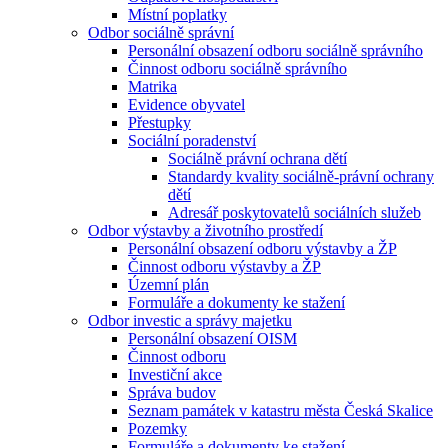
Místní poplatky
Odbor sociálně správní
Personální obsazení odboru sociálně správního
Činnost odboru sociálně správního
Matrika
Evidence obyvatel
Přestupky
Sociální poradenství
Sociálně právní ochrana dětí
Standardy kvality sociálně-právní ochrany
dětí
Adresář poskytovatelů sociálních služeb
Odbor výstavby a životního prostředí
Personální obsazení odboru výstavby a ŽP
Činnost odboru výstavby a ŽP
Územní plán
Formuláře a dokumenty ke stažení
Odbor investic a správy majetku
Personální obsazení OISM
Činnost odboru
Investiční akce
Správa budov
Seznam památek v katastru města Česká Skalice
Pozemky
Formuláře a dokumenty ke stažení