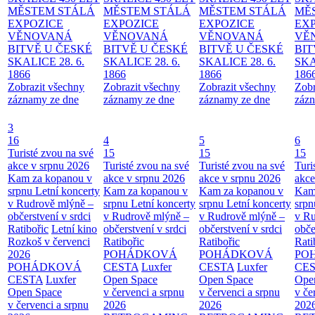
MĚSTEM
STÁLÁ
MĚSTEM
STÁLÁ
MĚSTEM
STÁLÁ
MĚ
EXPOZICE
EXPOZICE
EXPOZICE
EX
VĚNOVANÁ
VĚNOVANÁ
VĚNOVANÁ
VĚ
BITVĚ U ČESKÉ
BITVĚ U ČESKÉ
BITVĚ U ČESKÉ
BIT
SKALICE 28. 6.
SKALICE 28. 6.
SKALICE 28. 6.
SKA
1866
1866
1866
186
Zobrazit všechny
Zobrazit všechny
Zobrazit všechny
Zobr
záznamy ze dne
záznamy ze dne
záznamy ze dne
zázn
3
16
4
5
6
Turisté zvou na své
15
15
15
akce v srpnu 2026
Turisté zvou na své
Turisté zvou na své
Turi
Kam za kopanou v
akce v srpnu 2026
akce v srpnu 2026
akce
srpnu
Letní koncerty
Kam za kopanou v
Kam za kopanou v
Kam
v Rudrově mlýně –
srpnu
Letní koncerty
srpnu
Letní koncerty
srp
občerstvení v srdci
v Rudrově mlýně –
v Rudrově mlýně –
v Ru
Ratibořic
Letní kino
občerstvení v srdci
občerstvení v srdci
obče
Rozkoš v červenci
Ratibořic
Ratibořic
Rati
2026
POHÁDKOVÁ
POHÁDKOVÁ
PO
POHÁDKOVÁ
CESTA
Luxfer
CESTA
Luxfer
CE
CESTA
Luxfer
Open Space
Open Space
Ope
Open Space
v červenci a srpnu
v červenci a srpnu
v če
v červenci a srpnu
2026
2026
202