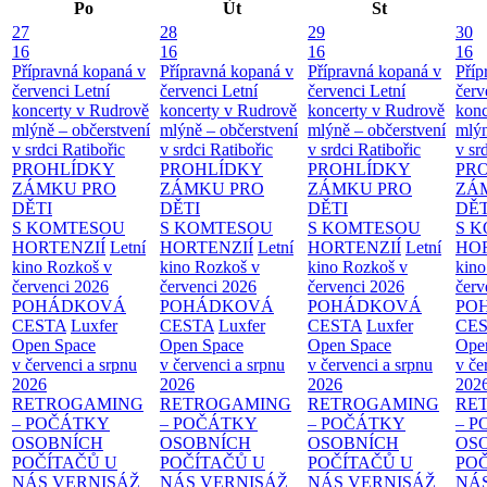
Po
Út
St
27
28
29
30
16
16
16
16
Přípravná kopaná v
Přípravná kopaná v
Přípravná kopaná v
Příp
červenci
Letní
červenci
Letní
červenci
Letní
červ
koncerty v Rudrově
koncerty v Rudrově
koncerty v Rudrově
konc
mlýně – občerstvení
mlýně – občerstvení
mlýně – občerstvení
mlýn
v srdci Ratibořic
v srdci Ratibořic
v srdci Ratibořic
v sr
PROHLÍDKY
PROHLÍDKY
PROHLÍDKY
PR
ZÁMKU PRO
ZÁMKU PRO
ZÁMKU PRO
ZÁ
DĚTI
DĚTI
DĚTI
DĚT
S KOMTESOU
S KOMTESOU
S KOMTESOU
S 
HORTENZIÍ
Letní
HORTENZIÍ
Letní
HORTENZIÍ
Letní
HOR
kino Rozkoš v
kino Rozkoš v
kino Rozkoš v
kino
červenci 2026
červenci 2026
červenci 2026
červ
POHÁDKOVÁ
POHÁDKOVÁ
POHÁDKOVÁ
PO
CESTA
Luxfer
CESTA
Luxfer
CESTA
Luxfer
CE
Open Space
Open Space
Open Space
Ope
v červenci a srpnu
v červenci a srpnu
v červenci a srpnu
v če
2026
2026
2026
202
RETROGAMING
RETROGAMING
RETROGAMING
RE
– POČÁTKY
– POČÁTKY
– POČÁTKY
– 
OSOBNÍCH
OSOBNÍCH
OSOBNÍCH
OS
POČÍTAČŮ U
POČÍTAČŮ U
POČÍTAČŮ U
PO
NÁS
VERNISÁŽ
NÁS
VERNISÁŽ
NÁS
VERNISÁŽ
NÁ