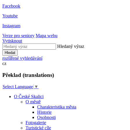
Facebook
Youtube
Instagram
Verze pro seniory
Mapa webu
Vytisknout
Hledaný výraz
Hledat
rozšířené vyhledávání
cz
Překlad (translations)
Select Language
▼
O České Skalici
O městě
Charakteristika města
Historie
Osobnosti
Fotogalerie
Turistické cíle