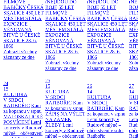
FILMOVÉ
(NE)JDOU DO
(NE)JDOU DO
(NE
BABIČKY
ČESKÁ
BOJE
55 LET
BOJE
55 LET
BO
SKALICE 450 LET
FILMOVÉ
FILMOVÉ
FI
MĚSTEM
STÁLÁ
BABIČKY
ČESKÁ
BABIČKY
ČESKÁ
BA
EXPOZICE
SKALICE 450 LET
SKALICE 450 LET
SKA
VĚNOVANÁ
MĚSTEM
STÁLÁ
MĚSTEM
STÁLÁ
MĚ
BITVĚ U ČESKÉ
EXPOZICE
EXPOZICE
EX
SKALICE 28. 6.
VĚNOVANÁ
VĚNOVANÁ
VĚ
1866
BITVĚ U ČESKÉ
BITVĚ U ČESKÉ
BIT
Zobrazit všechny
SKALICE 28. 6.
SKALICE 28. 6.
SKA
záznamy ze dne
1866
1866
186
Zobrazit všechny
Zobrazit všechny
Zobr
záznamy ze dne
záznamy ze dne
zázn
25
24
15
26
27
15
KULTURA
14
14
KULTURA
V SRDCI
KULTURA
KU
V SRDCI
RATIBOŘIC
Kam
V SRDCI
V S
RATIBOŘIC
Kam
za kopanou v srpnu
RATIBOŘIC
Kam
RAT
za kopanou v srpnu
ZÁPIS NA VÝLET
za kopanou v srpnu
za k
MALOSKALICKÉ
NA ZÁMEK
Letní koncerty v
Letn
POSVÍCENÍ
Letní
ŽLEBY
Letní
Rudrově mlýně –
Rud
koncerty v Rudrově
koncerty v Rudrově
občerstvení v srdci
obče
mlýně – občerstvení
mlýně – občerstvení
Ratibořic
Rati