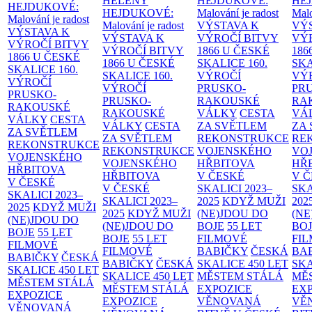
HELENY
HEJDUKOVÉ:
HE
HEJDUKOVÉ:
HEJDUKOVÉ:
Malování je radost
Malo
Malování je radost
Malování je radost
VÝSTAVA K
VÝ
VÝSTAVA K
VÝSTAVA K
VÝROČÍ BITVY
VÝ
VÝROČÍ BITVY
VÝROČÍ BITVY
1866 U ČESKÉ
186
1866 U ČESKÉ
1866 U ČESKÉ
SKALICE
160.
SK
SKALICE
160.
SKALICE
160.
VÝROČÍ
VÝ
VÝROČÍ
VÝROČÍ
PRUSKO-
PR
PRUSKO-
PRUSKO-
RAKOUSKÉ
RA
RAKOUSKÉ
RAKOUSKÉ
VÁLKY
CESTA
VÁ
VÁLKY
CESTA
VÁLKY
CESTA
ZA SVĚTLEM
ZA
ZA SVĚTLEM
ZA SVĚTLEM
REKONSTRUKCE
RE
REKONSTRUKCE
REKONSTRUKCE
VOJENSKÉHO
VO
VOJENSKÉHO
VOJENSKÉHO
HŘBITOVA
HŘ
HŘBITOVA
HŘBITOVA
V ČESKÉ
V 
V ČESKÉ
V ČESKÉ
SKALICI 2023–
SKA
SKALICI 2023–
SKALICI 2023–
2025
KDYŽ MUŽI
202
2025
KDYŽ MUŽI
2025
KDYŽ MUŽI
(NE)JDOU DO
(NE
(NE)JDOU DO
(NE)JDOU DO
BOJE
55 LET
BO
BOJE
55 LET
BOJE
55 LET
FILMOVÉ
FI
FILMOVÉ
FILMOVÉ
BABIČKY
ČESKÁ
BA
BABIČKY
ČESKÁ
BABIČKY
ČESKÁ
SKALICE 450 LET
SKA
SKALICE 450 LET
SKALICE 450 LET
MĚSTEM
STÁLÁ
MĚ
MĚSTEM
STÁLÁ
MĚSTEM
STÁLÁ
EXPOZICE
EX
EXPOZICE
EXPOZICE
VĚNOVANÁ
VĚ
VĚNOVANÁ