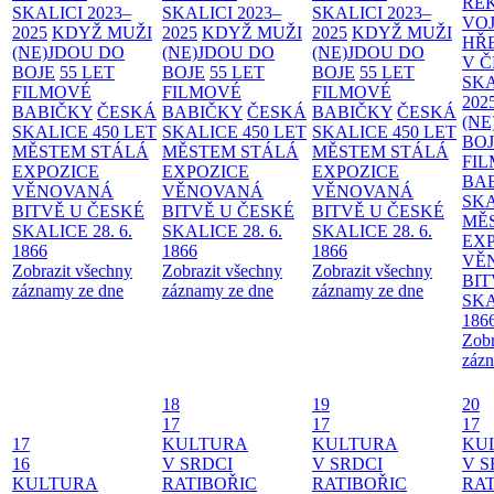
RE
SKALICI 2023–
SKALICI 2023–
SKALICI 2023–
VO
2025
KDYŽ MUŽI
2025
KDYŽ MUŽI
2025
KDYŽ MUŽI
HŘ
(NE)JDOU DO
(NE)JDOU DO
(NE)JDOU DO
V 
BOJE
55 LET
BOJE
55 LET
BOJE
55 LET
SKA
FILMOVÉ
FILMOVÉ
FILMOVÉ
202
BABIČKY
ČESKÁ
BABIČKY
ČESKÁ
BABIČKY
ČESKÁ
(NE
SKALICE 450 LET
SKALICE 450 LET
SKALICE 450 LET
BO
MĚSTEM
STÁLÁ
MĚSTEM
STÁLÁ
MĚSTEM
STÁLÁ
FI
EXPOZICE
EXPOZICE
EXPOZICE
BA
VĚNOVANÁ
VĚNOVANÁ
VĚNOVANÁ
SKA
BITVĚ U ČESKÉ
BITVĚ U ČESKÉ
BITVĚ U ČESKÉ
MĚ
SKALICE 28. 6.
SKALICE 28. 6.
SKALICE 28. 6.
EX
1866
1866
1866
VĚ
Zobrazit všechny
Zobrazit všechny
Zobrazit všechny
BIT
záznamy ze dne
záznamy ze dne
záznamy ze dne
SKA
186
Zobr
zázn
18
19
20
17
17
17
17
KULTURA
KULTURA
KU
16
V SRDCI
V SRDCI
V S
KULTURA
RATIBOŘIC
RATIBOŘIC
RAT