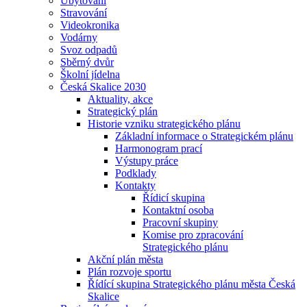
Ubytování
Stravování
Videokronika
Vodárny
Svoz odpadů
Sběrný dvůr
Školní jídelna
Česká Skalice 2030
Aktuality, akce
Strategický plán
Historie vzniku strategického plánu
Základní informace o Strategickém plánu
Harmonogram prací
Výstupy práce
Podklady
Kontakty
Řídicí skupina
Kontaktní osoba
Pracovní skupiny
Komise pro zpracování
Strategického plánu
Akční plán města
Plán rozvoje sportu
Řídící skupina Strategického plánu města Česká
Skalice