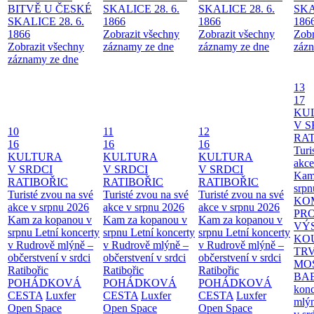
BITVĚ U ČESKÉ
SKALICE 28. 6.
SKALICE 28. 6.
SKA
SKALICE 28. 6.
1866
1866
186
1866
Zobrazit všechny
Zobrazit všechny
Zobr
Zobrazit všechny
záznamy ze dne
záznamy ze dne
zázn
záznamy ze dne
13
17
KU
V S
10
11
12
RAT
16
16
16
Turi
KULTURA
KULTURA
KULTURA
akce
V SRDCI
V SRDCI
V SRDCI
Kam
RATIBOŘIC
RATIBOŘIC
RATIBOŘIC
srpn
Turisté zvou na své
Turisté zvou na své
Turisté zvou na své
KO
akce v srpnu 2026
akce v srpnu 2026
akce v srpnu 2026
PR
Kam za kopanou v
Kam za kopanou v
Kam za kopanou v
VÝ
srpnu
Letní koncerty
srpnu
Letní koncerty
srpnu
Letní koncerty
KO
v Rudrově mlýně –
v Rudrově mlýně –
v Rudrově mlýně –
TR
občerstvení v srdci
občerstvení v srdci
občerstvení v srdci
MO
Ratibořic
Ratibořic
Ratibořic
BA
POHÁDKOVÁ
POHÁDKOVÁ
POHÁDKOVÁ
konc
CESTA
Luxfer
CESTA
Luxfer
CESTA
Luxfer
mlýn
Open Space
Open Space
Open Space