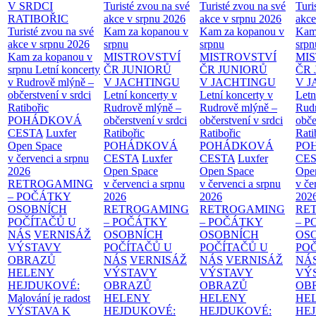
V SRDCI
Turisté zvou na své
Turisté zvou na své
Turi
RATIBOŘIC
akce v srpnu 2026
akce v srpnu 2026
akce
Turisté zvou na své
Kam za kopanou v
Kam za kopanou v
Kam
akce v srpnu 2026
srpnu
srpnu
srpn
Kam za kopanou v
MISTROVSTVÍ
MISTROVSTVÍ
MI
srpnu
Letní koncerty
ČR JUNIORŮ
ČR JUNIORŮ
ČR 
v Rudrově mlýně –
V JACHTINGU
V JACHTINGU
V 
občerstvení v srdci
Letní koncerty v
Letní koncerty v
Letn
Ratibořic
Rudrově mlýně –
Rudrově mlýně –
Rud
POHÁDKOVÁ
občerstvení v srdci
občerstvení v srdci
obče
CESTA
Luxfer
Ratibořic
Ratibořic
Rati
Open Space
POHÁDKOVÁ
POHÁDKOVÁ
PO
v červenci a srpnu
CESTA
Luxfer
CESTA
Luxfer
CE
2026
Open Space
Open Space
Ope
RETROGAMING
v červenci a srpnu
v červenci a srpnu
v če
– POČÁTKY
2026
2026
202
OSOBNÍCH
RETROGAMING
RETROGAMING
RE
POČÍTAČŮ U
– POČÁTKY
– POČÁTKY
– 
NÁS
VERNISÁŽ
OSOBNÍCH
OSOBNÍCH
OS
VÝSTAVY
POČÍTAČŮ U
POČÍTAČŮ U
PO
OBRAZŮ
NÁS
VERNISÁŽ
NÁS
VERNISÁŽ
NÁ
HELENY
VÝSTAVY
VÝSTAVY
VÝ
HEJDUKOVÉ:
OBRAZŮ
OBRAZŮ
OB
Malování je radost
HELENY
HELENY
HE
VÝSTAVA K
HEJDUKOVÉ:
HEJDUKOVÉ:
HE