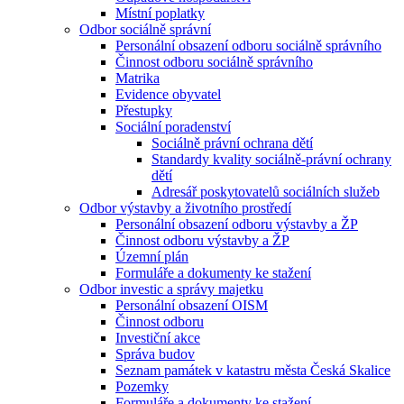
Místní poplatky
Odbor sociálně správní
Personální obsazení odboru sociálně správního
Činnost odboru sociálně správního
Matrika
Evidence obyvatel
Přestupky
Sociální poradenství
Sociálně právní ochrana dětí
Standardy kvality sociálně-právní ochrany
dětí
Adresář poskytovatelů sociálních služeb
Odbor výstavby a životního prostředí
Personální obsazení odboru výstavby a ŽP
Činnost odboru výstavby a ŽP
Územní plán
Formuláře a dokumenty ke stažení
Odbor investic a správy majetku
Personální obsazení OISM
Činnost odboru
Investiční akce
Správa budov
Seznam památek v katastru města Česká Skalice
Pozemky
Formuláře a dokumenty ke stažení