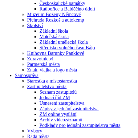
Českoskalické památky
Ratibořice a Babiččino údolí
Muzeum Boženy Němcové
Přehrada Rozkoš a autokemp
Školství
Základní škola
Mateřská škola
Základní umělecká škola
Středisko volného času Bájo
Knihovna Barunky Panklové
Zdravotnictví
Partnerská města
Znak, vlajka a logo města
Samospráva
Starostka a místostarostka
Zastupitelstvo města
Seznam zastupitelů
Jednací řád ZM
Usnesení zastupitelstva
Zápisy z jednání zastupitelstva
ZM online vysílání
Archiv videozáznamů
Podklady pro jednání zastupitelstva města
Výbory
Rada města