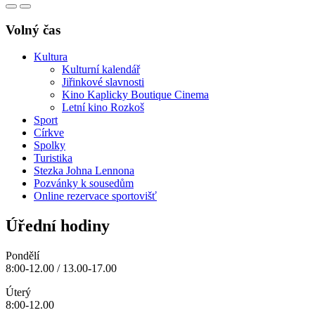
Volný čas
Kultura
Kulturní kalendář
Jiřinkové slavnosti
Kino Kaplicky Boutique Cinema
Letní kino Rozkoš
Sport
Církve
Spolky
Turistika
Stezka Johna Lennona
Pozvánky k sousedům
Online rezervace sportovišť
Úřední hodiny
Pondělí
8:00-12.00 / 13.00-17.00
Úterý
8:00-12.00