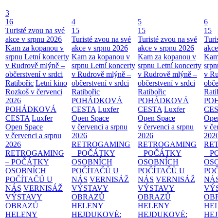
3
16
4
5
6
Turisté zvou na své
15
15
15
akce v srpnu 2026
Turisté zvou na své
Turisté zvou na své
Turi
Kam za kopanou v
akce v srpnu 2026
akce v srpnu 2026
akce
srpnu
Letní koncerty
Kam za kopanou v
Kam za kopanou v
Kam
v Rudrově mlýně –
srpnu
Letní koncerty
srpnu
Letní koncerty
srp
občerstvení v srdci
v Rudrově mlýně –
v Rudrově mlýně –
v Ru
Ratibořic
Letní kino
občerstvení v srdci
občerstvení v srdci
obče
Rozkoš v červenci
Ratibořic
Ratibořic
Rati
2026
POHÁDKOVÁ
POHÁDKOVÁ
PO
POHÁDKOVÁ
CESTA
Luxfer
CESTA
Luxfer
CE
CESTA
Luxfer
Open Space
Open Space
Ope
Open Space
v červenci a srpnu
v červenci a srpnu
v če
v červenci a srpnu
2026
2026
202
2026
RETROGAMING
RETROGAMING
RE
RETROGAMING
– POČÁTKY
– POČÁTKY
– 
– POČÁTKY
OSOBNÍCH
OSOBNÍCH
OS
OSOBNÍCH
POČÍTAČŮ U
POČÍTAČŮ U
PO
POČÍTAČŮ U
NÁS
VERNISÁŽ
NÁS
VERNISÁŽ
NÁ
NÁS
VERNISÁŽ
VÝSTAVY
VÝSTAVY
VÝ
VÝSTAVY
OBRAZŮ
OBRAZŮ
OB
OBRAZŮ
HELENY
HELENY
HE
HELENY
HEJDUKOVÉ:
HEJDUKOVÉ:
HE