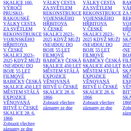
SKALICE
160.
VÁLKY
CESTA
VÁLKY
CESTA
RA
VÝROČÍ
ZA SVĚTLEM
ZA SVĚTLEM
VÁ
PRUSKO-
REKONSTRUKCE
REKONSTRUKCE
ZA
RAKOUSKÉ
VOJENSKÉHO
VOJENSKÉHO
RE
VÁLKY
CESTA
HŘBITOVA
HŘBITOVA
VO
ZA SVĚTLEM
V ČESKÉ
V ČESKÉ
HŘ
REKONSTRUKCE
SKALICI 2023–
SKALICI 2023–
V 
VOJENSKÉHO
2025
KDYŽ MUŽI
2025
KDYŽ MUŽI
SKA
HŘBITOVA
(NE)JDOU DO
(NE)JDOU DO
202
V ČESKÉ
BOJE
55 LET
BOJE
55 LET
(NE
SKALICI 2023–
FILMOVÉ
FILMOVÉ
BO
2025
KDYŽ MUŽI
BABIČKY
ČESKÁ
BABIČKY
ČESKÁ
FI
(NE)JDOU DO
SKALICE 450 LET
SKALICE 450 LET
BA
BOJE
55 LET
MĚSTEM
STÁLÁ
MĚSTEM
STÁLÁ
SKA
FILMOVÉ
EXPOZICE
EXPOZICE
MĚ
BABIČKY
ČESKÁ
VĚNOVANÁ
VĚNOVANÁ
EX
SKALICE 450 LET
BITVĚ U ČESKÉ
BITVĚ U ČESKÉ
VĚ
MĚSTEM
STÁLÁ
SKALICE 28. 6.
SKALICE 28. 6.
BIT
EXPOZICE
1866
1866
SKA
VĚNOVANÁ
Zobrazit všechny
Zobrazit všechny
186
BITVĚ U ČESKÉ
záznamy ze dne
záznamy ze dne
Zobr
SKALICE 28. 6.
zázn
1866
Zobrazit všechny
záznamy ze dne