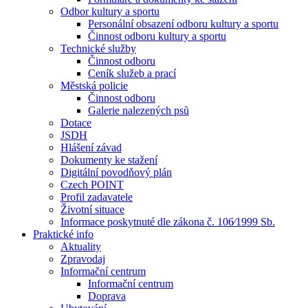
Odbor kultury a sportu
Personální obsazení odboru kultury a sportu
Činnost odboru kultury a sportu
Technické služby
Činnost odboru
Ceník služeb a prací
Městská policie
Činnost odboru
Galerie nalezených psů
Dotace
JSDH
Hlášení závad
Dokumenty ke stažení
Digitální povodňový plán
Czech POINT
Profil zadavatele
Životní situace
Informace poskytnuté dle zákona č. 106⁄1999 Sb.
Praktické info
Aktuality
Zpravodaj
Informační centrum
Informační centrum
Doprava