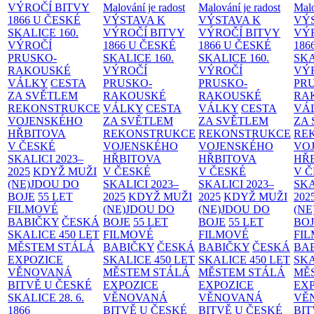
VÝROČÍ BITVY
Malování je radost
Malování je radost
Malo
1866 U ČESKÉ
VÝSTAVA K
VÝSTAVA K
VÝ
SKALICE
160.
VÝROČÍ BITVY
VÝROČÍ BITVY
VÝ
VÝROČÍ
1866 U ČESKÉ
1866 U ČESKÉ
186
PRUSKO-
SKALICE
160.
SKALICE
160.
SK
RAKOUSKÉ
VÝROČÍ
VÝROČÍ
VÝ
VÁLKY
CESTA
PRUSKO-
PRUSKO-
PR
ZA SVĚTLEM
RAKOUSKÉ
RAKOUSKÉ
RA
REKONSTRUKCE
VÁLKY
CESTA
VÁLKY
CESTA
VÁ
VOJENSKÉHO
ZA SVĚTLEM
ZA SVĚTLEM
ZA
HŘBITOVA
REKONSTRUKCE
REKONSTRUKCE
RE
V ČESKÉ
VOJENSKÉHO
VOJENSKÉHO
VO
SKALICI 2023–
HŘBITOVA
HŘBITOVA
HŘ
2025
KDYŽ MUŽI
V ČESKÉ
V ČESKÉ
V 
(NE)JDOU DO
SKALICI 2023–
SKALICI 2023–
SKA
BOJE
55 LET
2025
KDYŽ MUŽI
2025
KDYŽ MUŽI
202
FILMOVÉ
(NE)JDOU DO
(NE)JDOU DO
(NE
BABIČKY
ČESKÁ
BOJE
55 LET
BOJE
55 LET
BO
SKALICE 450 LET
FILMOVÉ
FILMOVÉ
FI
MĚSTEM
STÁLÁ
BABIČKY
ČESKÁ
BABIČKY
ČESKÁ
BA
EXPOZICE
SKALICE 450 LET
SKALICE 450 LET
SKA
VĚNOVANÁ
MĚSTEM
STÁLÁ
MĚSTEM
STÁLÁ
MĚ
BITVĚ U ČESKÉ
EXPOZICE
EXPOZICE
EX
SKALICE 28. 6.
VĚNOVANÁ
VĚNOVANÁ
VĚ
1866
BITVĚ U ČESKÉ
BITVĚ U ČESKÉ
BIT