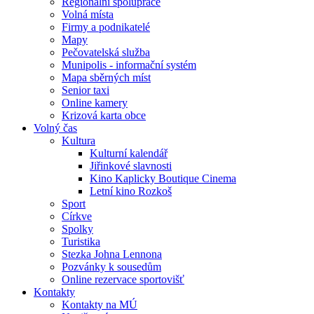
Regionální spolupráce
Volná místa
Firmy a podnikatelé
Mapy
Pečovatelská služba
Munipolis - informační systém
Mapa sběrných míst
Senior taxi
Online kamery
Krizová karta obce
Volný čas
Kultura
Kulturní kalendář
Jiřinkové slavnosti
Kino Kaplicky Boutique Cinema
Letní kino Rozkoš
Sport
Církve
Spolky
Turistika
Stezka Johna Lennona
Pozvánky k sousedům
Online rezervace sportovišť
Kontakty
Kontakty na MÚ