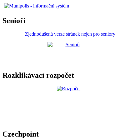
Senioři
Zjednodušená verze stránek nejen pro seniory
Rozklikávací rozpočet
Czechpoint