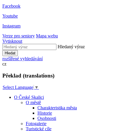
Facebook
Youtube
Instagram
Verze pro seniory
Mapa webu
Vytisknout
Hledaný výraz
Hledat
rozšířené vyhledávání
cz
Překlad (translations)
Select Language
▼
O České Skalici
O městě
Charakteristika města
Historie
Osobnosti
Fotogalerie
Turistické cíle