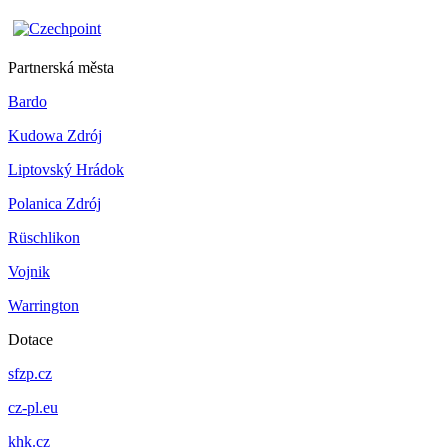
Partnerská města
Bardo
Kudowa Zdrój
Liptovský Hrádok
Polanica Zdrój
Rüschlikon
Vojnik
Warrington
Dotace
sfzp.cz
cz-pl.eu
khk.cz