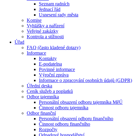
Seznam radních
Jednací řád
Usnesení rady města
Komise
Vyhlášky a nařízení
Veřejné zakázky
Kontrola a stížnosti
Úřad
FAQ (často kladené dotazy)
Informace
Kontakty
E-podatelna
Povinné informace
Výroční zpráva
Informace o zpracování osobních údajů (GDPR)
Úřední deska
Ceník služeb a poplatků
Odbor tajemníka
Personální obsazení odboru tajemníka MěÚ
Činnost odboru tajemníka
Odbor finanční
Personální obsazení odboru finančního
Činnost odboru finančního
Rozpočty
Odpadové hospodářství