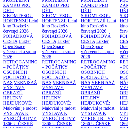
PROHLÍDKY
PROHLÍDKY
PROHLÍDKY
PR
ZÁMKU PRO
ZÁMKU PRO
ZÁMKU PRO
ZÁ
DĚTI
DĚTI
DĚTI
DĚT
S KOMTESOU
S KOMTESOU
S KOMTESOU
S 
HORTENZIÍ
Letní
HORTENZIÍ
Letní
HORTENZIÍ
Letní
HOR
kino Rozkoš v
kino Rozkoš v
kino Rozkoš v
kino
červenci 2026
červenci 2026
červenci 2026
červ
POHÁDKOVÁ
POHÁDKOVÁ
POHÁDKOVÁ
PO
CESTA
Luxfer
CESTA
Luxfer
CESTA
Luxfer
CE
Open Space
Open Space
Open Space
Ope
v červenci a srpnu
v červenci a srpnu
v červenci a srpnu
v če
2026
2026
2026
202
RETROGAMING
RETROGAMING
RETROGAMING
RE
– POČÁTKY
– POČÁTKY
– POČÁTKY
– 
OSOBNÍCH
OSOBNÍCH
OSOBNÍCH
OS
POČÍTAČŮ U
POČÍTAČŮ U
POČÍTAČŮ U
PO
NÁS
VERNISÁŽ
NÁS
VERNISÁŽ
NÁS
VERNISÁŽ
NÁ
VÝSTAVY
VÝSTAVY
VÝSTAVY
VÝ
OBRAZŮ
OBRAZŮ
OBRAZŮ
OB
HELENY
HELENY
HELENY
HE
HEJDUKOVÉ:
HEJDUKOVÉ:
HEJDUKOVÉ:
HE
Malování je radost
Malování je radost
Malování je radost
Malo
VÝSTAVA K
VÝSTAVA K
VÝSTAVA K
VÝ
VÝROČÍ BITVY
VÝROČÍ BITVY
VÝROČÍ BITVY
VÝ
1866 U ČESKÉ
1866 U ČESKÉ
1866 U ČESKÉ
186