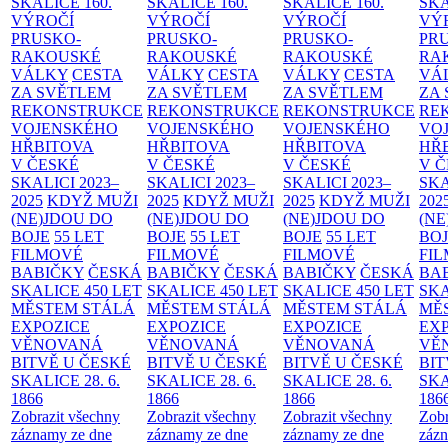
SKALICE
160.
SKALICE
160.
SKALICE
160.
SK
VÝROČÍ
VÝROČÍ
VÝROČÍ
VÝ
PRUSKO-
PRUSKO-
PRUSKO-
PR
RAKOUSKÉ
RAKOUSKÉ
RAKOUSKÉ
RA
VÁLKY
CESTA
VÁLKY
CESTA
VÁLKY
CESTA
VÁ
ZA SVĚTLEM
ZA SVĚTLEM
ZA SVĚTLEM
ZA
REKONSTRUKCE
REKONSTRUKCE
REKONSTRUKCE
RE
VOJENSKÉHO
VOJENSKÉHO
VOJENSKÉHO
VO
HŘBITOVA
HŘBITOVA
HŘBITOVA
HŘ
V ČESKÉ
V ČESKÉ
V ČESKÉ
V 
SKALICI 2023–
SKALICI 2023–
SKALICI 2023–
SKA
2025
KDYŽ MUŽI
2025
KDYŽ MUŽI
2025
KDYŽ MUŽI
202
(NE)JDOU DO
(NE)JDOU DO
(NE)JDOU DO
(NE
BOJE
55 LET
BOJE
55 LET
BOJE
55 LET
BO
FILMOVÉ
FILMOVÉ
FILMOVÉ
FI
BABIČKY
ČESKÁ
BABIČKY
ČESKÁ
BABIČKY
ČESKÁ
BA
SKALICE 450 LET
SKALICE 450 LET
SKALICE 450 LET
SKA
MĚSTEM
STÁLÁ
MĚSTEM
STÁLÁ
MĚSTEM
STÁLÁ
MĚ
EXPOZICE
EXPOZICE
EXPOZICE
EX
VĚNOVANÁ
VĚNOVANÁ
VĚNOVANÁ
VĚ
BITVĚ U ČESKÉ
BITVĚ U ČESKÉ
BITVĚ U ČESKÉ
BIT
SKALICE 28. 6.
SKALICE 28. 6.
SKALICE 28. 6.
SKA
1866
1866
1866
186
Zobrazit všechny
Zobrazit všechny
Zobrazit všechny
Zobr
záznamy ze dne
záznamy ze dne
záznamy ze dne
zázn