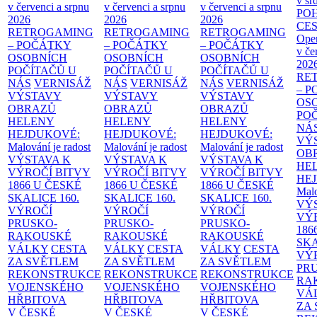
v sr
v červenci a srpnu
v červenci a srpnu
v červenci a srpnu
PO
2026
2026
2026
CE
RETROGAMING
RETROGAMING
RETROGAMING
Ope
– POČÁTKY
– POČÁTKY
– POČÁTKY
v če
OSOBNÍCH
OSOBNÍCH
OSOBNÍCH
202
POČÍTAČŮ U
POČÍTAČŮ U
POČÍTAČŮ U
RE
NÁS
VERNISÁŽ
NÁS
VERNISÁŽ
NÁS
VERNISÁŽ
– 
VÝSTAVY
VÝSTAVY
VÝSTAVY
OS
OBRAZŮ
OBRAZŮ
OBRAZŮ
PO
HELENY
HELENY
HELENY
NÁ
HEJDUKOVÉ:
HEJDUKOVÉ:
HEJDUKOVÉ:
VÝ
Malování je radost
Malování je radost
Malování je radost
OB
VÝSTAVA K
VÝSTAVA K
VÝSTAVA K
HE
VÝROČÍ BITVY
VÝROČÍ BITVY
VÝROČÍ BITVY
HE
1866 U ČESKÉ
1866 U ČESKÉ
1866 U ČESKÉ
Malo
SKALICE
160.
SKALICE
160.
SKALICE
160.
VÝ
VÝROČÍ
VÝROČÍ
VÝROČÍ
VÝ
PRUSKO-
PRUSKO-
PRUSKO-
186
RAKOUSKÉ
RAKOUSKÉ
RAKOUSKÉ
SK
VÁLKY
CESTA
VÁLKY
CESTA
VÁLKY
CESTA
VÝ
ZA SVĚTLEM
ZA SVĚTLEM
ZA SVĚTLEM
PR
REKONSTRUKCE
REKONSTRUKCE
REKONSTRUKCE
RA
VOJENSKÉHO
VOJENSKÉHO
VOJENSKÉHO
VÁ
HŘBITOVA
HŘBITOVA
HŘBITOVA
ZA
V ČESKÉ
V ČESKÉ
V ČESKÉ