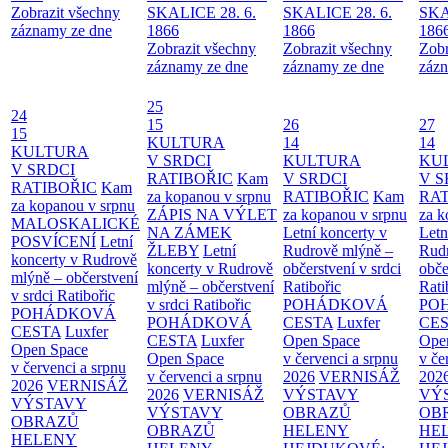
Zobrazit všechny
SKALICE 28. 6.
SKALICE 28. 6.
SKA
záznamy ze dne
1866
1866
186
Zobrazit všechny
Zobrazit všechny
Zobr
záznamy ze dne
záznamy ze dne
zázn
25
24
15
26
27
15
KULTURA
14
14
KULTURA
V SRDCI
KULTURA
KU
V SRDCI
RATIBOŘIC
Kam
V SRDCI
V S
RATIBOŘIC
Kam
za kopanou v srpnu
RATIBOŘIC
Kam
RAT
za kopanou v srpnu
ZÁPIS NA VÝLET
za kopanou v srpnu
za k
MALOSKALICKÉ
NA ZÁMEK
Letní koncerty v
Letn
POSVÍCENÍ
Letní
ŽLEBY
Letní
Rudrově mlýně –
Rud
koncerty v Rudrově
koncerty v Rudrově
občerstvení v srdci
obče
mlýně – občerstvení
mlýně – občerstvení
Ratibořic
Rati
v srdci Ratibořic
v srdci Ratibořic
POHÁDKOVÁ
PO
POHÁDKOVÁ
POHÁDKOVÁ
CESTA
Luxfer
CE
CESTA
Luxfer
CESTA
Luxfer
Open Space
Ope
Open Space
Open Space
v červenci a srpnu
v če
v červenci a srpnu
v červenci a srpnu
2026
VERNISÁŽ
202
2026
VERNISÁŽ
2026
VERNISÁŽ
VÝSTAVY
VÝ
VÝSTAVY
VÝSTAVY
OBRAZŮ
OB
OBRAZŮ
OBRAZŮ
HELENY
HE
HELENY