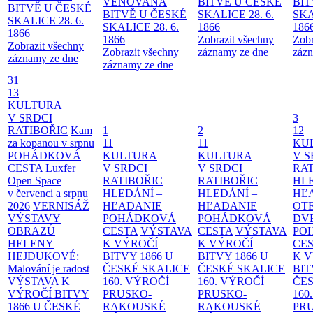
VĚNOVANÁ
BITVĚ U ČESKÉ
BIT
BITVĚ U ČESKÉ
BITVĚ U ČESKÉ
SKALICE 28. 6.
SKA
SKALICE 28. 6.
SKALICE 28. 6.
1866
186
1866
1866
Zobrazit všechny
Zobr
Zobrazit všechny
Zobrazit všechny
záznamy ze dne
zázn
záznamy ze dne
záznamy ze dne
31
13
KULTURA
V SRDCI
3
RATIBOŘIC
Kam
1
2
12
za kopanou v srpnu
11
11
KU
POHÁDKOVÁ
KULTURA
KULTURA
V S
CESTA
Luxfer
V SRDCI
V SRDCI
RAT
Open Space
RATIBOŘIC
RATIBOŘIC
HLE
v červenci a srpnu
HLEDÁNÍ –
HLEDÁNÍ –
HĽ
2026
VERNISÁŽ
HĽADANIE
HĽADANIE
OT
VÝSTAVY
POHÁDKOVÁ
POHÁDKOVÁ
DV
OBRAZŮ
CESTA
VÝSTAVA
CESTA
VÝSTAVA
PO
HELENY
K VÝROČÍ
K VÝROČÍ
CE
HEJDUKOVÉ:
BITVY 1866 U
BITVY 1866 U
K 
Malování je radost
ČESKÉ SKALICE
ČESKÉ SKALICE
BIT
VÝSTAVA K
160. VÝROČÍ
160. VÝROČÍ
ČES
VÝROČÍ BITVY
PRUSKO-
PRUSKO-
160
1866 U ČESKÉ
RAKOUSKÉ
RAKOUSKÉ
PR