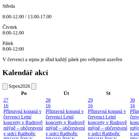
Středa
8:00-12.00 / 13.00-17.00
Čtvrtek
8:00-12.00
Pátek
8:00-12:00
V červenci a srpnu je úřad každý pátek pro veřejnost uzavřen
Kalendář akcí
Srpen
2026
Po
Út
St
27
28
29
30
16
16
16
16
Přípravná kopaná v
Přípravná kopaná v
Přípravná kopaná v
Příp
červenci
Letní
červenci
Letní
červenci
Letní
červ
koncerty v Rudrově
koncerty v Rudrově
koncerty v Rudrově
konc
mlýně – občerstvení
mlýně – občerstvení
mlýně – občerstvení
mlýn
v srdci Ratibořic
v srdci Ratibořic
v srdci Ratibořic
v sr