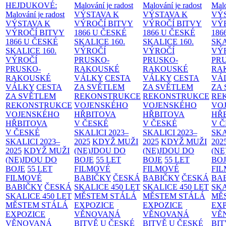
HEJDUKOVÉ:
Malování je radost
Malování je radost
Malo
Malování je radost
VÝSTAVA K
VÝSTAVA K
VÝ
VÝSTAVA K
VÝROČÍ BITVY
VÝROČÍ BITVY
VÝ
VÝROČÍ BITVY
1866 U ČESKÉ
1866 U ČESKÉ
186
1866 U ČESKÉ
SKALICE
160.
SKALICE
160.
SK
SKALICE
160.
VÝROČÍ
VÝROČÍ
VÝ
VÝROČÍ
PRUSKO-
PRUSKO-
PR
PRUSKO-
RAKOUSKÉ
RAKOUSKÉ
RA
RAKOUSKÉ
VÁLKY
CESTA
VÁLKY
CESTA
VÁ
VÁLKY
CESTA
ZA SVĚTLEM
ZA SVĚTLEM
ZA
ZA SVĚTLEM
REKONSTRUKCE
REKONSTRUKCE
RE
REKONSTRUKCE
VOJENSKÉHO
VOJENSKÉHO
VO
VOJENSKÉHO
HŘBITOVA
HŘBITOVA
HŘ
HŘBITOVA
V ČESKÉ
V ČESKÉ
V 
V ČESKÉ
SKALICI 2023–
SKALICI 2023–
SKA
SKALICI 2023–
2025
KDYŽ MUŽI
2025
KDYŽ MUŽI
202
2025
KDYŽ MUŽI
(NE)JDOU DO
(NE)JDOU DO
(NE
(NE)JDOU DO
BOJE
55 LET
BOJE
55 LET
BO
BOJE
55 LET
FILMOVÉ
FILMOVÉ
FI
FILMOVÉ
BABIČKY
ČESKÁ
BABIČKY
ČESKÁ
BA
BABIČKY
ČESKÁ
SKALICE 450 LET
SKALICE 450 LET
SKA
SKALICE 450 LET
MĚSTEM
STÁLÁ
MĚSTEM
STÁLÁ
MĚ
MĚSTEM
STÁLÁ
EXPOZICE
EXPOZICE
EX
EXPOZICE
VĚNOVANÁ
VĚNOVANÁ
VĚ
VĚNOVANÁ
BITVĚ U ČESKÉ
BITVĚ U ČESKÉ
BIT